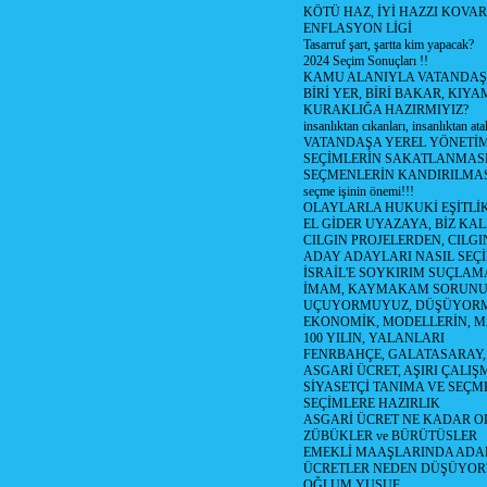
KÖTÜ HAZ, İYİ HAZZI KOVAR?
ENFLASYON LİGİ
Tasarruf şart, şartta kim yapacak?
2024 Seçim Sonuçları !!
KAMU ALANIYLA VATANDAŞ
BİRİ YER, BİRİ BAKAR, KIYA
KURAKLIĞA HAZIRMIYIZ?
insanlıktan cıkanları, insanlıktan ata
VATANDAŞA YEREL YÖNETİ
SEÇİMLERİN SAKATLANMASI
SEÇMENLERİN KANDIRILMAS
seçme işinin önemi!!!
OLAYLARLA HUKUKİ EŞİTLİK 
EL GİDER UYAZAYA, BİZ KAL
CILGIN PROJELERDEN, CILGIN
ADAY ADAYLARI NASIL SEÇİ
İSRAİL'E SOYKIRIM SUÇLAMA
İMAM, KAYMAKAM SORUN
UÇUYORMUYUZ, DÜŞÜYORM
EKONOMİK, MODELLERİN, MA
100 YILIN, YALANLARI
FENRBAHÇE, GALATASARAY,
ASGARİ ÜCRET, AŞIRI ÇALIŞ
SİYASETÇİ TANIMA VE SEÇME
SEÇİMLERE HAZIRLIK
ASGARİ ÜCRET NE KADAR OLM
ZÜBÜKLER ve BÜRÜTÜSLER
EMEKLİ MAAŞLARINDA ADA
ÜCRETLER NEDEN DÜŞÜYOR
OĞLUM YUSUF,