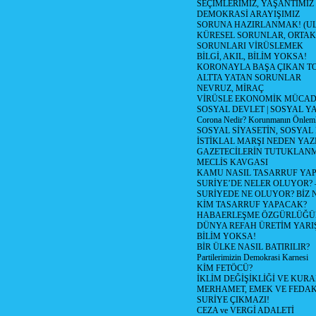
SEÇİMLERİMİZ, YAŞANTIMIZ
DEMOKRASİ ARAYIŞIMIZ
SORUNA HAZIRLANMAK! (U
KÜRESEL SORUNLAR, ORTAK
SORUNLARI VİRÜSLEMEK
BİLGİ, AKIL, BİLİM YOKSA!
KORONAYLA BAŞA ÇIKAN TO
ALTTA YATAN SORUNLAR
NEVRUZ, MİRAÇ
VİRÜSLE EKONOMİK MÜCAD
SOSYAL DEVLET | SOSYAL Y
Corona Nedir? Korunmanın Önlemle
SOSYAL SİYASETİN, SOSYAL
İSTİKLAL MARŞI NEDEN YAZI
GAZETECİLERİN TUTUKLAN
MECLİS KAVGASI
KAMU NASIL TASARRUF YAP
SURİYE’DE NELER OLUYOR? – 1
SURİYEDE NE OLUYOR? BİZ 
KİM TASARRUF YAPACAK?
HABAERLEŞME ÖZGÜRLÜĞÜN
DÜNYA REFAH ÜRETİM YARIŞ
BİLİM YOKSA!
BİR ÜLKE NASIL BATIRILIR?
Partilerimizin Demokrasi Karnesi
KİM FETÖCÜ?
İKLİM DEĞİŞİKLİĞİ VE KURA
MERHAMET, EMEK VE FEDA
SURİYE ÇIKMAZI!
CEZA ve VERGİ ADALETİ