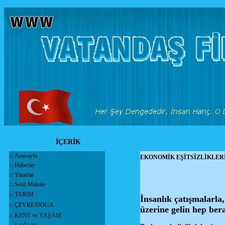
İÇERİK
::
Anasayfa
EKONOMİK EŞİTSİZLİKLER
::
Haberler
::
Yazarlar
::
Sesli Makale
::
TARIM
İnsanlık çatışmalarla,
::
ÇEVRE/DOGA
üzerine gelin hep be
::
KENT ve YAŞAM