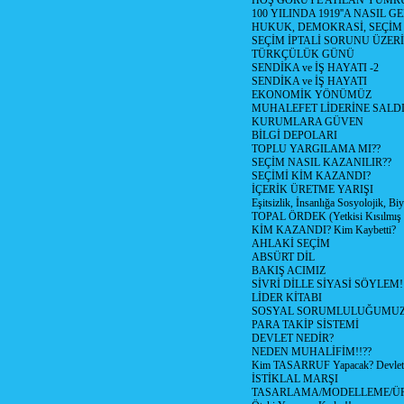
HOŞ GÖRÜYE ATILAN YUMR
100 YILINDA 1919''A NASIL G
HUKUK, DEMOKRASİ, SEÇİM
SEÇİM İPTALİ SORUNU ÜZER
TÜRKÇÜLÜK GÜNÜ
SENDİKA ve İŞ HAYATI -2
SENDİKA ve İŞ HAYATI
EKONOMİK YÖNÜMÜZ
MUHALEFET LİDERİNE SALD
KURUMLARA GÜVEN
BİLGİ DEPOLARI
TOPLU YARGILAMA MI??
SEÇİM NASIL KAZANILIR??
SEÇİMİ KİM KAZANDI?
İÇERİK ÜRETME YARIŞI
Eşitsizlik, İnsanlığa Sosyolojik, Bi
TOPAL ÖRDEK (Yetkisi Kısılmış 
KİM KAZANDI? Kim Kaybetti?
AHLAKİ SEÇİM
ABSÜRT DİL
BAKIŞ ACIMIZ
SİVRİ DİLLE SİYASİ SÖYLEM!
LİDER KİTABI
SOSYAL SORUMLULUĞUMUZ!
PARA TAKİP SİSTEMİ
DEVLET NEDİR?
NEDEN MUHALİFİM!!??
Kim TASARRUF Yapacak? Devlet m
İSTİKLAL MARŞI
TASARLAMA/MODELLEME/Ü