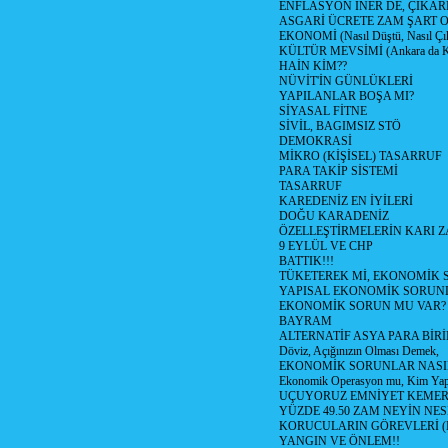
ENFLASYON İNER DE, ÇIKA
ASGARİ ÜCRETE ZAM ŞART O
EKONOMİ (Nasıl Düştü, Nasıl Çı
KÜLTÜR MEVSİMİ (Ankara da Kül
HAİN KİM??
NÜVİT'İN GÜNLÜKLERİ
YAPILANLAR BOŞA MI?
SİYASAL FİTNE
SİVİL, BAGIMSIZ STÖ
DEMOKRASİ
MİKRO (KİŞİSEL) TASARRUF
PARA TAKİP SİSTEMİ
TASARRUF
KAREDENİZ EN İYİLERİ
DOĞU KARADENİZ
ÖZELLEŞTİRMELERİN KARI Z
9 EYLÜL VE CHP
BATTIK!!!
TÜKETEREK Mİ, EKONOMİK 
YAPISAL EKONOMİK SORUN
EKONOMİK SORUN MU VAR?
BAYRAM
ALTERNATİF ASYA PARA BİRİ
Döviz, Açığınızın Olması Demek,
EKONOMİK SORUNLAR NASIL
Ekonomik Operasyon mu, Kim Yap
UÇUYORUZ EMNİYET KEMERİN
YÜZDE 49.50 ZAM NEYİN NES
KORUCULARIN GÖREVLERİ (Polis
YANGIN VE ÖNLEM!!