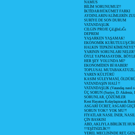
NAMUS
BİLİM SORUNUMUZ!!
İKTİDAR/HÜKÜMET FARKI
AYDINLARIN/ALİMLERİN ZUL
SURİYE DE SON DURUM
VATANDAŞLIK
CILGIN PROJE ÇıLğInLıĞı
DEPREM
YAŞARKEN YAŞAMAK!
EKONOMİK KURUTULUŞ/Cİ
HALKIN TEPKİSİ KİME/NEYE?
YARININ SORUNLARI NELER
ÖYLE YAPMASAYDIK, BÖYLE
HER ŞEY YOLUNDA MI?
EKONOMİDEN Bİ HABER!
TOPLUSAL MUTABAKAT/UZL
YAREN KÜLTÜRÜ
KASIM SÜLEYMANİ, ÖLDÜR
VATANDAŞIN HALİ !!
VATANDAŞLIK (Vatandaş nasıl ol
ÜÇ SORUN (Suriye, D. Akdeniz, 
SORUNLAR, ÇÖZÜMLER
Kent Hayatını Kolaylaştıracak Basi
ASGARİ ÜCRET, ASGARİ GEÇ
SORUN YOK!! YOK MU?!
FİYATLAR NASIL İNER, NASI
ÇİN BASKISI
ABD, AKLIYLA BİRLİKTE HU
!!!EŞİTSİZLİK!!!
YEREL MECLİSİNDE RET, GEN