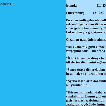
Adrese Git
İrlanda
Lüksembu
Bu en az milli geliri olan ü
çok milli geliri olan ilk o
en az geliri olan Somali’yi
Lüksemburg’a göç etmek iç
O zaman nasıl önlem alınır
*Bir ekonomik gücü elinde b
vazgeçilmelidir… Bu arada k
*İkinci önlem ise dünya bar
ülkelerine dönmesini sağla
*Sonra oraya dönecek olan ki
insan hak ve onurunu koru
*Ayrıca insanların doğdukla
oluşturulabilir…
*Küresel ısınmadan daha az e
yapılabilir… Bunun gibi onla
gleir farkları azaltılmalıdır
azaltarak iç göçünde önüne