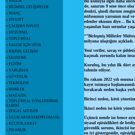
::
SAĞLIK
Bu konuyla ilgili daha önce
de, sanırım 9 sene önce ols
::
BİLİMSEL GELİŞMELER
denkti, şimdi durum zenginle
::
İNANÇ
nüfusunun yarısının mal ve 
::
SİYASET
edenler okusun diye… Bu kad
::
ÇALIŞMA HAYATI
yaşanılan bazı sorunlar y
::
DÜŞÜNSEL
“”Birleşmiş Milletler Mült
::
TOPLUMSAL
milyona ulaştığını açıkladı.
::
SAGLIK İÇİN SPOR
Yeni veriler, savaş ve şidde
::
KİŞİSEL GELİŞİM
kaçmak zorunda kalan insan
::
EKONOMİ
::
EGİTİM
Kuruluş, bu yılın ilk dört 
tahmin ediyor.
::
YARGIDAN
::
GÜVENLİK
Bu rakam 2022 yılı sonuna k
::
TEKNOLOJİ
kayıt tutmaya başlamasından
::
HOBİLER
bırakarak neden başka yerl
::
MAĞAZİN
Birinci neden, kötü yönetim
::
TOPLUMSAL YÖNLENDİRME
HABERİ
İkinci neden ise kötü yönet
::
DOGAL AFETLER
::
ULUSLARARASI(DİPLOMASİ)
Üçüncü nende ise bence aynı 
siyasal eşitsizlikleri de bes
::
KÜLTÜR-SANAT
güvenlik sorunu, ikincisi i
::
İNSANLIK
en iyi göstergesidir, eşitsi