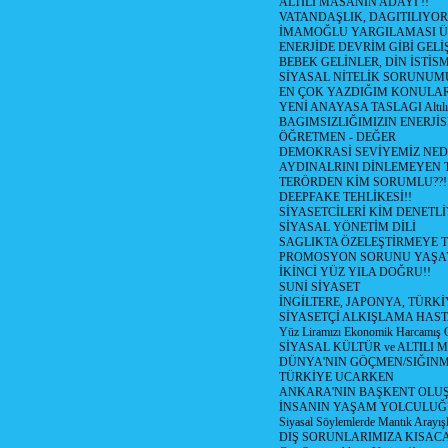
ALTILI MASANIN ADAYI !!
VATANDAŞLIK, DAGITILIYOR
İMAMOĞLU YARGILAMASI Ü
ENERJİDE DEVRİM GİBİ GEL
BEBEK GELİNLER, DİN İSTİS
SİYASAL NİTELİK SORUNUM
EN ÇOK YAZDIĞIM KONULA
YENİ ANAYASA TASLAGI Altılı
BAGIMSIZLIĞIMIZIN ENERJİS
ÖĞRETMEN - DEĞER
DEMOKRASİ SEVİYEMİZ NED
AYDINALRINI DİNLEMEYEN
TERÖRDEN KİM SORUMLU??!
DEEPFAKE TEHLİKESİ!!
SİYASETCİLERİ KİM DENETL
SİYASAL YÖNETİM DİLİ
SAGLIKTA ÖZELEŞTİRMEYE T
PROMOSYON SORUNU YAŞA
İKİNCİ YÜZ YILA DOĞRU!!
SUNİ SİYASET
İNGİLTERE, JAPONYA, TÜRK
SİYASETÇİ ALKIŞLAMA HAST
Yüz Liramızı Ekonomik Harcamış 
SİYASAL KÜLTÜR ve ALTILI 
DÜNYA'NIN GÖÇMEN/SIĞIN
TÜRKİYE UCARKEN
ANKARA'NIN BAŞKENT OLU
İNSANIN YAŞAM YOLCULU
Siyasal Söylemlerde Mantık Arayışl
DIŞ SORUNLARIMIZA KISACA