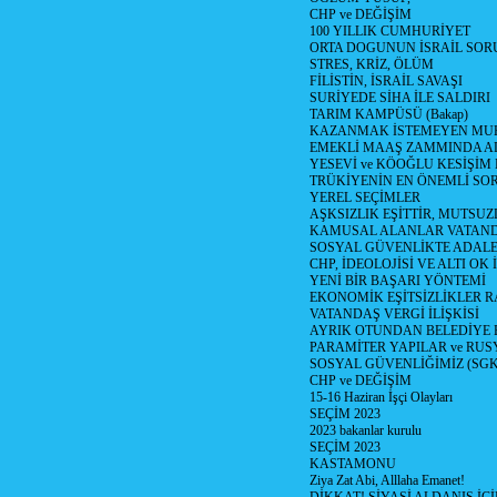
CHP ve DEĞİŞİM
100 YILLIK CUMHURİYET
ORTA DOGUNUN İSRAİL SO
STRES, KRİZ, ÖLÜM
FİLİSTİN, İSRAİL SAVAŞI
SURİYEDE SİHA İLE SALDIRI
TARIM KAMPÜSÜ (Bakap)
KAZANMAK İSTEMEYEN MU
EMEKLİ MAAŞ ZAMMINDA A
YESEVİ ve KÖOĞLU KESİŞİM
TRÜKİYENİN EN ÖNEMLİ SO
YEREL SEÇİMLER
AŞKSIZLIK EŞİTTİR, MUTSUZ
KAMUSAL ALANLAR VATAND
SOSYAL GÜVENLİKTE ADALE
CHP, İDEOLOJİSİ VE ALTI OK 
YENİ BİR BAŞARI YÖNTEMİ
EKONOMİK EŞİTSİZLİKLER 
VATANDAŞ VERGİ İLİŞKİSİ
AYRIK OTUNDAN BELEDİYE
PARAMİTER YAPILAR ve RUS
SOSYAL GÜVENLİĞİMİZ (SGK
CHP ve DEĞİŞİM
15-16 Haziran İşçi Olayları
SEÇİM 2023
2023 bakanlar kurulu
SEÇİM 2023
KASTAMONU
Ziya Zat Abi, Alllaha Emanet!