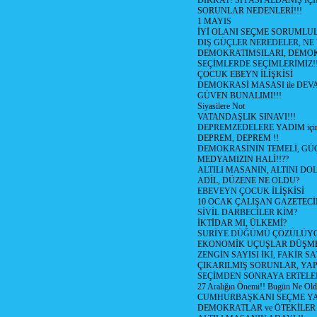
DİKKAT! SİYASİ ALDANIŞ İÇİ
SORUNLAR NEDENLERİ!!!
1 MAYIS
İYİ OLANI SEÇME SORUMLU
DIŞ GÜÇLER NEREDELER, NE
DEMOKRATIMSILARI, DEMOK
SEÇİMLERDE SEÇİMLERİMİZ!
ÇOCUK EBEYN İLİŞKİSİ
DEMOKRASİ MASASI ile DEV
GÜVEN BUNALIMI!!!
Siyasilere Not
VATANDAŞLIK SINAVI!!!
DEPREMZEDELERE YADIM için
DEPREM, DEPREM !!
DEMOKRASİNİN TEMELİ, GÜÇ
MEDYAMIZIN HALİ!!??
ALTILI MASANIN, ALTINI D
ADİL, DÜZENE NE OLDU?
EBEVEYN ÇOCUK İLİŞKİSİ
10 OCAK ÇALIŞAN GAZETEC
SİVİL DARBECİLER KİM?
İKTİDAR MI, ÜLKEMİ?
SURİYE DÜĞÜMÜ ÇÖZÜLÜY
EKONOMİK UÇUŞLAR DÜŞME
ZENGİN SAYISI İKİ, FAKİR S
ÇIKARILMIŞ SORUNLAR, YA
SEÇİMDEN SONRAYA ERTEL
27 Aralığın Önemi!! Bugün Ne Ol
CUMHURBAŞKANI SEÇME YA
DEMOKRATLAR ve ÖTEKİLER