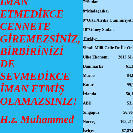
İMAN
7*Sudan
ETMEDİKCE
8*Madaga
9*Orta Afrik
CENNETE
10*Güney 
GİREMEZSİNİZ,
Türkiye
BİRBİRİNİZİ
Şimdi Milli Gelir De İlk O
Ülke Ekonomi 2013 Milli g
DE
Danimar
SEVMEDİKCE
Macao 
Katar 
İMAN ETMİŞ
İzlanda
OLAMAZSINIZ!
ABD 53
Singapu
H.z. Muhammed
Norveç 
İsviçre