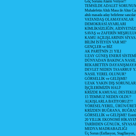
Göç Sorunu Alarm Veriyor!!
TEMSİLDE ADALET SORUNUM
Muhalefetin Altılı Masa ile Altın Ca
altılı masada aday belirleme sancılar
VATANDAŞ OLAMAYANLAR
DEMOKRASİ AYARLARI
KİMLİKSİZLİĞİN, AİDİYETSİ
SAVAŞ ve ZAFERİN MEŞRUL
KAMU AÇILIŞLARININ SİYAS
BİLİM İSTEYEN VAR MI?
GENÇLER ve BİZ
AK PARTİ'NİN 21 YILI
UZAY GÜNEŞ ENERJİ SİSTEM
DÜNYADAN BAKINCA NASI
REKABETTEN DAYANIŞMAY
DEVLET NEDEN TASARRUF 
NASIL YEREL OLUNUR?
GÖRSELLİK ve GELİŞME!
UZAK YAKIN DIŞ SORUNLAR
İŞÇİLERİMİZİN HALİ!
KRİZDE KAMUSAL DESTEKL
15 TEMMUZ NEDEN OLDU?
ALKIŞLARLA BATIYORUZ!!!
YÖRESEL/YEREL, ÜRÜN/ÜRE
KRİZDEN BUĞRANA, BUĞRA
GÖRSELLİK ve GELİŞME! Estetik m
20 YILLIK EKONOMİ HİKAYEM
TARİHDEN GÜNLÜK, SİYASA
MEDYA MADRABAZLIĞI
Üç Sorun (Enflasyon, Stagflasyon,