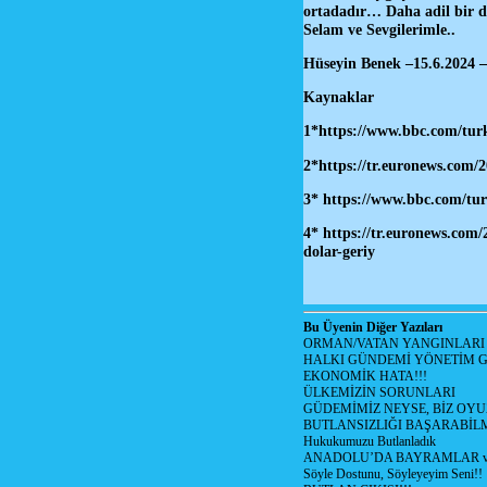
ortadadır… Daha adil bir d
Selam ve Sevgilerimle..
Hüseyin Benek –15.6.2024 –
Kaynaklar
1*https://www.bbc.com/turk
2*https://tr.euronews.com/2
3*
https://www.bbc.com/tur
4* https://tr.euronews.com/
dolar-geriy
Bu Üyenin Diğer Yazıları
ORMAN/VATAN YANGINLARI !
HALKI GÜNDEMİ YÖNETİM G
EKONOMİK HATA!!!
ÜLKEMİZİN SORUNLARI
GÜDEMİMİZ NEYSE, BİZ OYU
BUTLANSIZLIĞI BAŞARABİLM
Hukukumuzu Butlanladık
ANADOLU’DA BAYRAMLAR ve
Söyle Dostunu, Söyleyeyim Seni!!