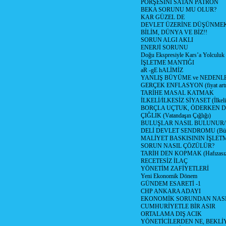
PORŞESİNİ SATAN PATRON
BEKA SORUNU MU OLUR?
KAR GÜZEL DE
DEVLET ÜZERİNE DÜŞÜNME
BİLİM, DÜNYA VE BİZ!!
SORUN ALGI AKLI
ENERJİ SORUNU
Doğu Ekspresiyle Kars’a Yolculuk
İŞLETME MANTIĞI
aR -gE hALİMİZ
YANLIŞ BÜYÜME ve NEDENLE
GERÇEK ENFLASYON (fiyat artış
TARİHE MASAL KATMAK
İLKELİ/İLKESİZ SİYASET (İlkeli/
BORÇLA UÇTUK, ÖDERKEN D
ÇIĞLIK (Vatandaşın Çığlığı)
BULUŞLAR NASIL BULUNUR
DELİ DEVLET SENDROMU (Büyük
MALİYET BASKISININ İŞLE
SORUN NASIL ÇÖZÜLÜR?
TARİH DEN KOPMAK (Hafızasız
RECETESİZ İLAÇ
YÖNETİM ZAFİYETLERİ
Yeni Ekonomik Dönem
GÜNDEM ESARETİ -1
CHP ANKARA ADAYI
EKONOMİK SORUNDAN NASIL
CUMHURİYETLE BİR ASIR
ORTALAMA DIŞ ACIK
YÖNETİCİLERDEN NE, BEKLİ