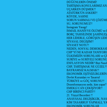
DÜĞÜNLERİN ÖNEMİ!
TARTIŞMA KONULARIMIZ AN
UÇARKEN DÜŞMEK!!
ATATÜRK'ÜN ASKERİ!!
KÖYDE, SAHNE
SORUN SARMALI VE ÇÖZÜML
SU, SORUNUMUZ!!
İnstagram Yasagı!
İSMAİL HANİYYE ÖLÜMÜ ve
BORÇ TAHSİLİNDE ŞAHİNLEŞ
HER LİDERLE, GÖRÜŞEN LİDE
SİYASAL DEGİŞİM!!
SİYASET NOTU!!
NEDEN, SOSYAL DEMOKRASİ
CHP’Yİ NE KADAR TANIYOR
ÜLKEMİZİN SORUNLARI ve 
SURİYE ve SURİYELİ SORUN
ENFLASYON NEDİR? Bizi Nasıl E
CHP, TARTIŞMAK NE GÜZEL!!
BAYRAMSIZ KALMAK!!
EKONOMİK EŞİTSİZLİKLERİN
Devlet Kurumları ve Tasarruf
TÜRKİYE ve GÖÇ SORUNU!!
Dezenformasyon nedir, kim yapar?
EMEKLİ CAN ÇEKİŞİYOR!!
CHP BİRİNCİ PARTİ!!!
21. Yüzyıl Becerileri !!
ANAYASAL DEGİŞİKLİK, NAS
KİM TASARRUF YAPMALI, YA
EKONOMİK SORUNLAR