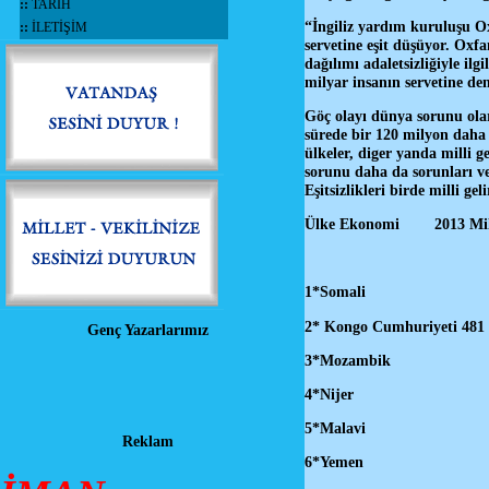
::
TARİH
“İngiliz yardım kuruluşu O
::
İLETİŞİM
servetine eşit düşüyor. Oxf
dağılımı adaletsizliğiyle ilg
milyar insanın servetine de
Göç olayı dünya sorunu olar
sürede bir 120 milyon daha
ülkeler, diger yanda milli g
sorunu daha da sorunları ve 
Eşitsizlikleri birde milli g
Ülke Ekonomi 2013 Milli g
1*Somal
2* Kongo Cu
Genç Yazarlarımız
3*Mozam
4*Nije
5*Malav
Reklam
6*Yemen