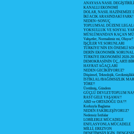
ANAYASA NASIL DEGİŞTİRİL
KANALLI EKONOMİ
DOLAR, NASIL HAZİNEMİZE D
İKİ ACIK ARASINDAKİ FARK!
NEDEN>SONUÇ
TOPLUMSAL DÜZENE LEGAL/
YOKSULLUK VE SOSYAL Y
MÜSLÜMANDAN KAÇAN MÜ
Vahşetler, Normalimiz mi, Oluyor?
İŞÇİLER VE SORUNLARI
TÜRKİYE’NİN EN ÖNEMLİ SO
DERİN EKONOMİK SORUNA
TÜRKİYE EKONOMİSİ 2020-20
DEMOKRASİNİN ÜÇ, ARTI Bİ
HAYRAT AĞAÇLARI
NEDEN GECİKİİYORUZ?
Düşünsel, Teknolojik, Gecikmişlikle
İSTİKLAL//BAĞIMSIZLIK MAR
TÖRE!!
Üretilmiş, Gündem
GÜÇLÜ DEVLET/TOPLUM NAS
RAST GELE YAŞAMA!!
ABD ve ORTADOĞU DA!?!
Korkuyla Baglama
NEDEN FAKİRLEŞİYORUZ?
Nedensiz İstifalar
LOBİLERLE MÜCADELE
ENFLASYONLA MÜCADELE
MİLLİ, EREZYON
DENETİMSİZLİGİN, DENGESİZ