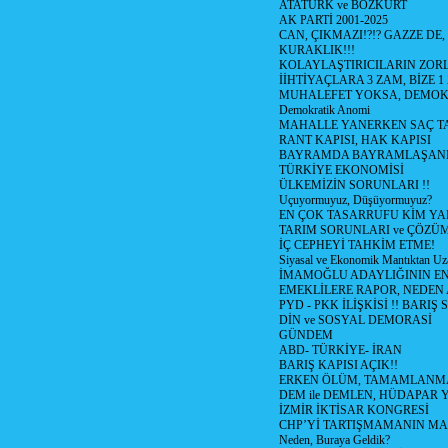
ATATÜRK ve BOZKURT
AK PARTİ 2001-2025
CAN, ÇIKMAZI!?!? GAZZE DE,
KURAKLIK!!!
KOLAYLAŞTIRICILARIN ZORL
İİHTİYAÇLARA 3 ZAM, BİZE 1
MUHALEFET YOKSA, DEMOK
Demokratik Anomi
MAHALLE YANERKEN SAÇ T
RANT KAPISI, HAK KAPISI
BAYRAMDA BAYRAMLAŞAN
TÜRKİYE EKONOMİSİ
ÜLKEMİZİN SORUNLARI !!
Uçuyormuyuz, Düşüyormuyuz?
EN ÇOK TASARRUFU KİM YA
TARIM SORUNLARI ve ÇÖZÜ
İÇ CEPHEYİ TAHKİM ETME!
Siyasal ve Ekonomik Mantıktan Uz
İMAMOĞLU ADAYLIĞININ EN
EMEKLİLERE RAPOR, NEDEN
PYD - PKK İLİŞKİSİ !! BARIŞ 
DİN ve SOSYAL DEMORASİ
GÜNDEM
ABD- TÜRKİYE- İRAN
BARIŞ KAPISI AÇIK!!
ERKEN ÖLÜM, TAMAMLANMA
DEM ile DEMLEN, HÜDAPAR
İZMİR İKTİSAR KONGRESİ
CHP’Yİ TARTIŞMAMANIN MAL
Neden, Buraya Geldik?