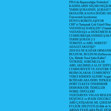
PİSA'da Başarısızlığın Nedenleri!
KADINLARIN SEÇME//SEÇİL
TARIM ŞURASININ, ŞURASI!!!
EKOLOJİK KAOSA DOĞRU HI
Üniversiteli İşsizlerimiz
DÜNYA ROBOTLAŞIYOR
CHP’yi Tartışmak Çok Güzel Oluy
VATANDAŞ DARALDI!! (Vatandaş
VATANDAŞA ve HÜKÜMETE R
CUMHURBAŞKANIMIZI ŞAK
TARIM ŞURASI 2-3
TÜRKİYE ve ABD, NEREYE?
ADALET ARAYIŞI!!
2019 DA NE KADAR ORMANIM
BULDUM, BULDUM (Enflasyona 
Çin, Bilimle Nasıl Şaha Kalktı?
YETKİSİZ, SORUMLULAR
ABD, AKLIMIZLA ALAY EDİYO
CUMHURİYETİ VE ATATÜRK’
REJİM OLARAK CUMHURİYE
VERGİ KİMDEN ALINIR? Asgari 
İKTİDARLARA DERS TEPKİLE
DÖRT ÜLKEYE ÖNERİMDİR
DEMOKRATİK TEMELLER
NOBEL ÖDÜLLERİ
VEJETARYEN VEGAN BESLE
DÜŞÜNCE ve İFADE ÖZGÜRL
ABD ÇATIŞARAK MI, ÇEKİLME
EVLİLİK EHLİYETİ (Evlilik de Sor
ARTAN FYATLARA İNAT, DÜ