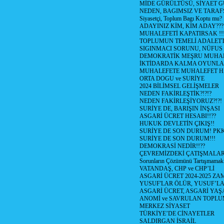
MİDE GÜRÜLTÜSÜ, SİYAET 
NEDEN, BAGIMSIZ VE TARAF
Siyasetçi, Toplum Bagı Koptu mu?
ADAYINIZ KİM, KİM ADAY???
MUHALEFETİ KAPATIRSAK !!
TOPLUMUN TEMELİ ADALETTİ
SIGINMACI SORUNU, NÜFUS
DEMOKRATİK MEŞRU MUHAL
İKTİDARDA KALMA OYUNLA
MUHALEFETE MUHALEFET H
ORTA DOGU ve SURİYE
2024 BİLİMSEL GELİŞMELER
NEDEN FAKİRLEŞTİK?!?!?
NEDEN FAKİRLEŞİYORUZ?!?!
SURİYE DE, BARIŞIN İNŞASI
ASGARİ ÜCRET HESABI!!??
HUKUK DEVLETİN ÇIKIŞ!!
SURİYE DE SON DURUM! PK
SURİYE DE SON DURUM!!!
DEMOKRASİ NEDİR!!??
ÇEVREMİZDEKİ ÇATIŞMALAR (S
Sorunların Çözümünü Tartışmamak
VATANDAŞ, CHP ve CHP’Lİ
ASGARİ ÜCRET 2024-2025 Z
YUSUF'LAR ÖLÜR, YUSUF’LA
ASGARİ ÜCRET, ASGARİ YAŞ
ANOMİ ve SAVRULAN TOPLU
MERKEZ SİYASET
TÜRKİYE’DE CİNAYETLER
SALDIRGAN İSRAİL