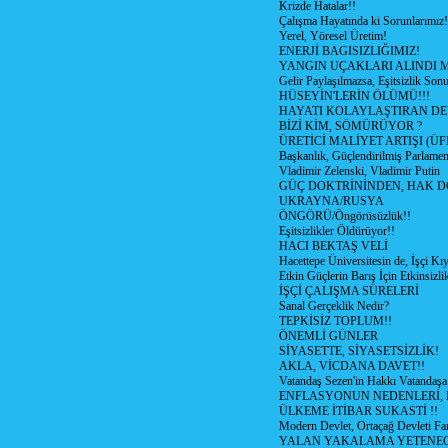
Krizde Hatalar!!
Çalışma Hayatında ki Sorunlarımız!
Yerel, Yöresel Üretim!
ENERJİ BAGISIZLIĞIMIZ!
YANGIN UÇAKLARI ALINDI M
Gelir Paylaşılmazsa, Eşitsizlik Sonu
HÜSEYİN'LERİN ÖLÜMÜ!!!
HAYATI KOLAYLAŞTIRAN D
BİZİ KİM, SÖMÜRÜYOR ?
ÜRETİCİ MALİYET ARTIŞI (ÜF
Başkanlık, Güçlendirilmiş Parlamen
Vladimir Zelenski, Vladimir Putin
GÜÇ DOKTRİNİNDEN, HAK D
UKRAYNA/RUSYA
ÖNGÖRÜ/Öngörüsüzlük!!
Eşitsizlikler Öldürüyor!!
HACI BEKTAŞ VELİ
Hacettepe Üniversitesin de, İşçi Kıy
Etkin Güçlerin Barış İçin Etkinsizlik
İŞÇİ ÇALIŞMA SÜRELERİ
Sanal Gerçeklik Nedir?
TEPKİSİZ TOPLUM!!
ÖNEMLİ GÜNLER
SİYASETTE, SİYASETSİZLİK!
AKLA, VİCDANA DAVET!!
Vatandaş Sezen'in Hakkı Vatandaşa
ENFLASYONUN NEDENLERİ, N
ÜLKEME İTİBAR SUKASTİ !!
Modern Devlet, Ortaçağ Devleti Far
YALAN YAKALAMA YETENEG