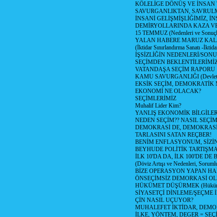
KÖLELİGE DÖNÜŞ VE İNSAN 
SAVURGANLIKTAN, SAVRULM
İNSANİ GELİŞMİŞLİĞİMİZ, İ
DEMİRYOLLARINDA KAZA V
15 TEMMUZ (Nedenleri ve Sonuçl
YALAN HABERE MARUZ KA
(İktidar Sınırlandırma Sanatı -İktida
İŞSİZLİĞİN NEDENLERİ/SON
SEÇİMDEN BEKLENTİLERİMİZ
VATANDAŞA SEÇİM RAPORU
KAMU SAVURGANLIĞI (Devlet n
EKSİK SEÇİM, DEMOKRATİK 
EKONOMİ NE OLACAK?
SEÇİMLERİMİZ
Muhalif Lider Kim?
YANLIŞ EKONOMİK BİLGİLE
NEDEN SEÇİM?? NASIL SEÇİM
DEMOKRASİ DE, DEMOKRASİ
TARLASINI SATAN REÇBER!
BENİM ENFLASYONUM, SİZ
BEYHUDE POLİTİK TARTIŞMA
İLK 10'DA DA, İLK 100'DE D
(Döviz Artışı ve Nedenleri, Sorumlu
BİZE OPERASYON YAPAN HA
ÖNSEÇİMSİZ DEMORKASİ OL
HÜKÜMET DÜŞÜRMEK (Hükümet
SİYASETÇİ DİNLEME/ŞEÇME 
ÇİN NASIL UÇUYOR?
MUHALEFET İKTİDAR, DEMO
İLKE, YÖNTEM, DEGER = SEÇ