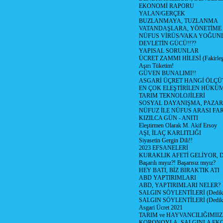
EKONOMİ RAPORU
YALAN/GERÇEK
BUZLANMAYA, TUZLANMA
VATANDAŞLARA, YÖNETİME
NÜFUS VİRÜS/VAKA YOĞUN
DEVLETİN GÜCÜ!!??
YAPISAL SORUNLAR
ÜCRET ZAMMI HİLESİ (Fakirle
Aşırı Tüketim!
GÜVEN BUNALIMI!!
ASGARİ ÜÇRET HANGİ ÖLÇÜ
EN ÇOK ELEŞTİRİLEN HÜKÜ
TARIM TEKNOLOJİLERİ
SOSYAL DAYANIŞMA, PAZAR
NÜFUZ İLE NÜFUS ARASI FA
KIZILCA GÜN - ANITI
Eleştirmen Olarak M. Akif Ersoy
AŞI, İLAÇ KARLITLIĞI
Siyasetin Gergin Dili!!
2023 EFSANELERİ
KURAKLIK AFETİ GELİYOR, 
Başarılı mıyız?! Başarısız mıyız?
HEY BATI, BİZ BIRAKTIK ATI
ABD YAPTIRIMLARI
ABD, YAPTIRIMLARI NELER?
SALGIN SÖYLENTİLERİ (Dediko
SALGIN SÖYLENTİLERİ (Dediko
Asgari Ücret 2021
TARIM ve HAYVANCILIĞIMII
KORONOYLA, SALGINLA EK