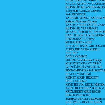
NASIL GÖRÜNÜYORUZ? Görüyo
KACAK İÇKİNİN ve ÖLÜMLER
EŞİTSİZLİK BELASI İNSANL
Ekonomide Alarm Zili Çalıyor!!!
SAĞ DÜŞÜNCE
YATIRIMLARIMIZ, YATIRIM M
Kirizden Ne Zaman Çıkarız?
YANLIŞ KARAR EŞİTTİR ZARA
EŞİTSİZLİK YARATMAK!
SİYASAL TERCİH Mİ, EKONO
HANİ, İLK ON BÜYÜK EKON
DEMOKRASİ VE Darbe
MUHALEFET ve CHP
HATALAR, HATALARI DOĞUR
ALKIŞ, BİR DAHA ALKIŞ!!!
ADİL Mİ?
DOĞU AKDENİZ
SIRSIZLIK (Mahremin Yıkılışı)
HÜKÜMET İCRAATLARINA
İŞSİZLİĞİMİZİN NEDENLERİ
EKONOMİK/SİYASAL/SOSYA
DEVLET YÖNETİMİ
HİZMET KİMİN HİZMETİ?
DOGU AKDENİZ
NEYE TEŞVİK, NEYE KÖSTEK
KRİZLERDEN KİRİZ BEGEN -1
KRİZLERDEN KİRİZ BEGEN
DEMOKRASİ KRİZİ
SARHOŞ DEVLET SEDROMU!!
HÜKÜMET - DEVLET KİRİZİ