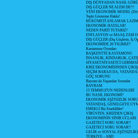
DIŞ DÜNYADAN NASIL GÖR
DIŞ GÜÇLER NE ALEM DE!!!
YENİ EKONOMİK MODEL (Dövize
Tepki Gösterme Hakkı!
HÜKÜMETİ ANLAMAK LAZI
EKONOMİK HATALAR!
NEDEN PARTİ TUTARIZ?
ENFLASYON ve MAAŞ ZAM 
DIŞ GÜÇLER (Dış Güçlerin, İç O
EKONOMİDE 20 YILIMIZ!!
Kastamonu Oyunları
BAŞKENTTE KASTAMONU
İNSANLIK, KİNDARLIK, ÇATI
SİYASET/SİYASETCİ GERMESİ
KRİZ EKONOMİSİNDEN ÇIKIŞ
SEÇİM BARAJI DA, VATANDAŞ
GÖÇ SORUNU
Bayram da Yaşanılan Sorunlar
BAYRAM
15 TEMMUZ'UN NEDENLERİ
BU NASIL EKONOMİ?
EKONOMİK EŞİTSİZLİK SOR
VATANDAŞ, GENELGEYE UY
EMEKLİ Biz Emeklililer!
VİRÜSTEN, KRİZDEN ÇIKIŞ
EKONOMİNİN SİNİR UCLARI
GAZETECİ SORU SORAR!!
GAZETECİ SORU SORAR!!
GELİR ve SOSYAL EŞİTSİZLİK
TÜRKİYE – ABD