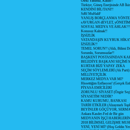
Öteki Yanımız, Kadın!!
Türkiye, Güneş Enerjisinde AB İkin
KENDİNİ BİL/TANI!!
SıRf MuHaliF
YANLIŞ BORÇLANMA YÖNTEM
sAVURGAN dEVLET, yÖNETİM
SOSYAL MEDYA VE AHLAK!!!
Konusuz Kalmak!!
İŞSİZLİK
VATANDAŞIN KUYRUK HİKA
İZSİZLİK!!
TEMEL SORUN!! (Aklı, Bilimi Dı
Sorumlu, Sorumsuzlar!!
BAŞKENT POSTASINDAN K
BELEDİYE BAŞKANI SEÇİMİ 
KURTAR BİZİ YAPAY ZEKA
SEÇİM SÖYLEMLERİ (Ak Parti)
MİLLİYETÇİLİK
MERKEZ MEDYA VAR MI?
Hissettiğim Enflasyon! (Gerçek En
PİYASA EMİCİLERİ
ZORUNLU SİYASET (Özgür Seç
SİYASETİM NEDİR?
KAMU KURUMU, BANKASI
TARİH ETKİLER (Alzaymırlı Topl
BEYİNLER GÖÇÜYOR, SERM
Ankara Kasder-Fed de Bir gün
MEDYANIN İŞÇİ HABERLERİ
2018 BİLİMSEL GELİŞME MU
YENİ, YENİ Mİ? (Hoş Geldin Yeni