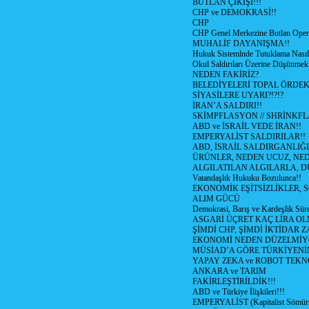
BUTLAN ÇIKIŞI!!!
CHP ve DEMOKRASİ!!
CHP
CHP Genel Merkezine Butlan Oper
MUHALİF DAYANIŞMA!!
Hukuk Sistemlnde Tutuklama Nasıl
Okul Saldırıları Üzerine Düşünmek
NEDEN FAKİRİZ?
BELEDİYELERİ TOPAL ÖRDE
SİYASİLERE UYARI?!?!?
İRAN’A SALDIRI!!
SKİMPFLASYON // SHRİNKF
ABD ve İSRAİL VEDE İRAN!!
EMPERYALİST SALDIRILAR!!
ABD, İSRAİL SALDIRGANLIĞI
ÜRÜNLER, NEDEN UCUZ, NED
ALGILATILAN ALGILARLA, D
Vatandaşlık Hukuku Bozulunca!!
EKONOMİK EŞİTSİZLİKLER, 
ALIM GÜCÜ
Demokrasi, Barış ve Kardeşlik Süre
ASGARİ ÜÇRET KAÇ LİRA OL
ŞİMDİ CHP, ŞİMDİ İKTİDAR Z
EKONOMİ NEDEN DÜZELMİY
MÜSİAD’A GÖRE TÜRKİYENİ
YAPAY ZEKA ve ROBOT TEKN
ANKARA ve TARIM
FAKİRLEŞTİRİLDİK!!!
ABD ve Türkiye İlişkileri!!!
EMPERYALİST (Kapitalist Sömü