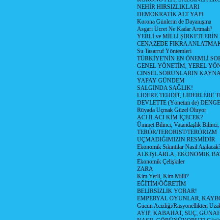
NEHİR HIRSIZLIKLARI
DEMOKRATİK ALT YAPI
Korona Günlerin de Dayanışma
Asgari Ücret Ne Kadar Artmalı?
YERLİ ve MİLLİ ŞİRKETLERİ
CENAZEDE FIKRA ANLATMA
Su Tasarruf Yöntemleri
TÜRKİYE'NİN EN ÖNEMLİ SO
GENEL YÖNETİM, YEREL YÖ
CİNSEL SORUNLARIN KAYN
YAPAY GÜNDEM
SALGINDA SAĞLIK!
LİDERE TEHDİT, LİDERLERE 
DEVLETTE (Yönetim de) DENGE
Rüyada Uçmak Güzel Oluyor
ACI İLACI KİM İÇECEK?
Ümmet Bilinci, Vatandaşlık Bilinci, 
TERÖR/TERÖRİST/TERÖRİZM
UÇMADIĞIMIZIN RESMİDİR
Ekonomik Sıkıntılar Nasıl Aşılacak
ALKIŞLARLA, EKONOMİK BAT
Ekonomik Çelişkiler
ZARA
Kim Yerli, Kim Milli?
EĞİTİM/ÖĞRETİM
BELİRSİZLİK YORAR!
EMPERYAL OYUNLAR, KAYB
Gücün Acizliği/Rasyonellikten Uzak
AYIP, KABAHAT, SUÇ, GÜNAH (