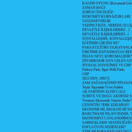
KALEM OYUNU (Kurumsal Güvenil
ZAMAN BAĞI
SORUN ÖNCELİĞİ!
HÜKÜMET KURNAZLIKLARI
VATANSEVERLİK
YEDİNCİ KITA, NEREDE OLU
DEVLETLE İLİŞKİLERİMİZ - 2
DEVLETLE İLİŞKİLERİMİZ -1
SOSYALLEŞME, SOSYALLEŞ
EĞİTİMİN ÇIKTISI NE?
PARA KÜLTÜRÜ OLMAYANLA
ÜRETİME DAYANMAYAN REF
İNSAN NEYİ, KORUMALIDIR?
DİYARBAKIR DAN GELEN AN
SİYASAL HAYATIMIZ VE CHP
Parksız Park, Ilgaz Milli Parkı
CHP
2023 DEN, 2003’E
ZAM SAĞANAĞININ PİYASAY
Toplu Taşımada Ücret Adaleti
AK PARTİNİN ALTIN CAGI
SURİYE VE DOGU AKDENİZ 
Verimsiz Ekonomik Yatırım Nedir?
CENNETİN TERK EDİLMESİ!!
EKONOMİ Mİ, EKOLOJİ Mİ 
BARUTHANE PİLAVCISININ, 
EKONOMİYİ CANLANDIRMANI
SARHOŞLARIN SESSİZLİĞİ/İNİ
ENFLASYON NEDENLERİ?
YİNE Mİ PARA/FAİZ OYUNU?