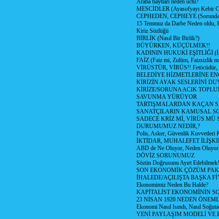
Araba fiaytları neden uctu?
MESCİDLER (Ayasofyayı Kebir C
CEPHEDEN, CEPHEYE (Sorundan
15 Temmuz da Darbe Neden oldu, 
Kiriz Sözlüğü
BİRLİK (Nasıl Bir Birlik?)
BÜYÜRKEN, KÜÇÜLMEK!!
KADININ HUKUKİ EŞİTLİĞİ (İsta
FAİZ (Faiz mi, Zulüm, Faizsizlik m
VİRÜSTÜR, VİRÜS!! Fetöcüdür, 
BELEDİYE HİZMETLERİNE E
KİRİZİN AYAK SESLERİNİ D
KİRİZE/SORUNA ACIK TOPL
SAVUNMA YÜRÜYOR
TARTIŞMALARDAN KAÇAN Sİ
SANATÇILARIN KAMUSAL S
SADECE KRİZ Mİ, VİRÜS MÜ
DURUMUMUZ NEDİR,?
Polis, Asker, Güvenlik Kuvvetleri 
İKTİDAR, MUHALEFET İLİŞKİ
ABD de Ne Oluyor, Neden Oluyor
DÖVİZ SORUNUMUZ
Sözün Doğrusunu Ayırt Edebilmek
SON EKONOMİK ÇÖZÜM PAK
İHALEDE/AÇILIŞTA BAŞKA F
Ekonomimiz Neden Bu Halde?
KAPİTALİST EKONOMİNİN S
23 NİSAN 1920 NEDEN ÖNEML
Ekonomi Nasıl Isındı, Nasıl Soğuta
YENİ PAYLAŞIM MODELİ VE