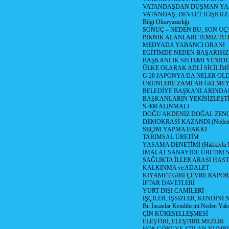
VATANDAŞDAN DÜŞMAN Y
VATANDAŞ, DEVLET İLİŞKİLE
Bilgi Okuryazarlığı
SONUÇ – NEDEN BU, SON UÇ
PİKNİK ALANLARI TEMİZ TU
MEDYADA YABANCI ORANI
EGİTİMDE NEDEN BAŞARISIZ
BAŞKANLIK SİSTEMİ YENİDE
ÜLKE OLARAK ADLİ SİCİLİM
G 20 JAPONYA DA NELER OLDU? 
ÜRÜNLERE ZAMLAR GELMEYE B
BELEDİYE BAŞKANLARINDAN
BAŞKANLARIN YEKİSİZLEŞTİ
S-400 ALINMALI
DOĞU AKDENİZ DOĞAL ZENG
DEMOKRASİ KAZANDI (Neden D
SEÇİM YAPMA HAKKI
TARIMSAL ÜRETİM
YASAMA DENETİMİ (Hakkıyla Me
İMALAT SANAYİDE ÜRETİM
SAĞLIKTA İLLER ARASI HAS
KALKINMA ve ADALET
KIYAMET GİBİ ÇEVRE RAPO
İFTAR DAVETLERİ
YURT DIŞI CAMİLERİ
İŞÇİLER, İŞSİZLER, KENDİN
Bu İnsanlar Kendilerini Neden Yak
ÇİN KÜRESELLEŞMESİ
ELEŞTİRİ, ELEŞTİRİLMEZLİK