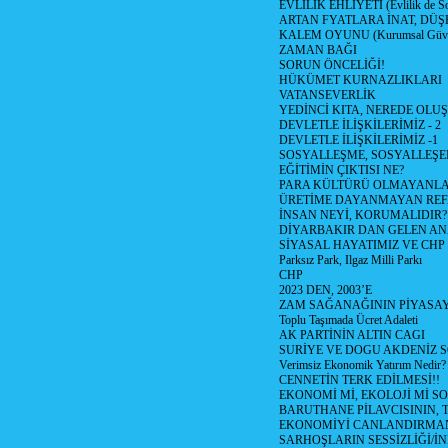
EVLİLİK EHLİYETİ (Evlilik de Sor
ARTAN FYATLARA İNAT, DÜ
KALEM OYUNU (Kurumsal Güvenil
ZAMAN BAĞI
SORUN ÖNCELİĞİ!
HÜKÜMET KURNAZLIKLARI
VATANSEVERLİK
YEDİNCİ KITA, NEREDE OLU
DEVLETLE İLİŞKİLERİMİZ - 2
DEVLETLE İLİŞKİLERİMİZ -1
SOSYALLEŞME, SOSYALLEŞ
EĞİTİMİN ÇIKTISI NE?
PARA KÜLTÜRÜ OLMAYANLA
ÜRETİME DAYANMAYAN REF
İNSAN NEYİ, KORUMALIDIR?
DİYARBAKIR DAN GELEN AN
SİYASAL HAYATIMIZ VE CHP
Parksız Park, Ilgaz Milli Parkı
CHP
2023 DEN, 2003’E
ZAM SAĞANAĞININ PİYASAY
Toplu Taşımada Ücret Adaleti
AK PARTİNİN ALTIN CAGI
SURİYE VE DOGU AKDENİZ 
Verimsiz Ekonomik Yatırım Nedir?
CENNETİN TERK EDİLMESİ!!
EKONOMİ Mİ, EKOLOJİ Mİ 
BARUTHANE PİLAVCISININ, 
EKONOMİYİ CANLANDIRMANI
SARHOŞLARIN SESSİZLİĞİ/İNİ