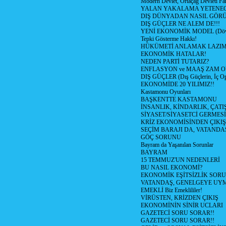
Modern Devlet, Ortaçağ Devleti Far
YALAN YAKALAMA YETENEG
DIŞ DÜNYADAN NASIL GÖR
DIŞ GÜÇLER NE ALEM DE!!!
YENİ EKONOMİK MODEL (Dövize
Tepki Gösterme Hakkı!
HÜKÜMETİ ANLAMAK LAZI
EKONOMİK HATALAR!
NEDEN PARTİ TUTARIZ?
ENFLASYON ve MAAŞ ZAM 
DIŞ GÜÇLER (Dış Güçlerin, İç O
EKONOMİDE 20 YILIMIZ!!
Kastamonu Oyunları
BAŞKENTTE KASTAMONU
İNSANLIK, KİNDARLIK, ÇATI
SİYASET/SİYASETCİ GERMESİ
KRİZ EKONOMİSİNDEN ÇIKIŞ
SEÇİM BARAJI DA, VATANDAŞ
GÖÇ SORUNU
Bayram da Yaşanılan Sorunlar
BAYRAM
15 TEMMUZ'UN NEDENLERİ
BU NASIL EKONOMİ?
EKONOMİK EŞİTSİZLİK SOR
VATANDAŞ, GENELGEYE UY
EMEKLİ Biz Emeklililer!
VİRÜSTEN, KRİZDEN ÇIKIŞ
EKONOMİNİN SİNİR UCLARI
GAZETECİ SORU SORAR!!
GAZETECİ SORU SORAR!!