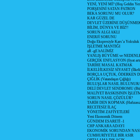
YENİ, YENİ Mİ? (Hoş Geldin Yeni
PORŞESİNİ SATAN PATRON
BEKA SORUNU MU OLUR?
KAR GÜZEL DE
DEVLET ÜZERİNE DÜŞÜNME
BİLİM, DÜNYA VE BİZ!!
SORUN ALGI AKLI
ENERJİ SORUNU
Doğu Ekspresiyle Kars’a Yolculuk
İŞLETME MANTIĞI
aR -gE hALİMİZ
YANLIŞ BÜYÜME ve NEDENLE
GERÇEK ENFLASYON (fiyat artış
TARİHE MASAL KATMAK
İLKELİ/İLKESİZ SİYASET (İlkeli/
BORÇLA UÇTUK, ÖDERKEN D
ÇIĞLIK (Vatandaşın Çığlığı)
BULUŞLAR NASIL BULUNUR
DELİ DEVLET SENDROMU (Büyük
MALİYET BASKISININ İŞLE
SORUN NASIL ÇÖZÜLÜR?
TARİH DEN KOPMAK (Hafızasız
RECETESİZ İLAÇ
YÖNETİM ZAFİYETLERİ
Yeni Ekonomik Dönem
GÜNDEM ESARETİ -1
CHP ANKARA ADAYI
EKONOMİK SORUNDAN NASIL
CUMHURİYETLE BİR ASIR