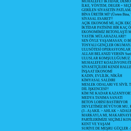
MUHALEFET İKTİDAR, DEMO
İLKE, YÖNTEM, DEGER = SEÇ
GERİLEN SİYASETİN PATLAM
BİNA ÜRETİR Mİ? (Üreten Bina, 
SİYASAL ESARET!!
AÇIK EKONOMİ Mİ, AÇIK EK
İKTİDAR PATİSİNE BİR KAÇ Ö
EKONOMİMİZ BETONLAŞTI M
YASTIK MÜLAHAZALARI!!
SEN ÖYLE YAŞAMASAN, O B
TOSYALI GENÇLER OKUMAY
ULUSÖTESİ OPERASYONLAR
ALLAH BELANIZI VERSİN Suriy
ULUSLAR KOMŞULUĞUMUZ
MUHALEFET KOALİSYONU/İT
SİYASETÇİLERİ KENDİ HALL
İNŞAAT EKONOMİ
KADIN, EVLİLİK, NİKÂH
KİMYASAL SALDIRI
MESLEK ODALARI VE SİVİL
DİL İŞKENCESİ!!
KİM NE KADAR KAZANIYOR
MEDYA TANIMA SANATI
BETON LOBİSİ BASTIRIYOR
DEVLETİMİZ BÜYÜYOR MU,
(3 - A) AKIL > AHLAK > ADAL
MARKAYLA MI, MAKARNAYLA
PARTİLERİMİZE SEÇİMLİ KO
KENT VE YAŞAM
SURİYE DE MEŞRU GÜÇLER -