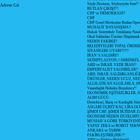
Söyle Dostunu, Söyleyeyim Seni!!
Adrese Git
BUTLAN ÇIKIŞI!!!
CHP ve DEMOKRASİ!!
CHP
CHP Genel Merkezine Butlan Oper
MUHALİF DAYANIŞMA!!
Hukuk Sistemlnde Tutuklama Nasıl
Okul Saldırıları Üzerine Düşünmek
NEDEN FAKİRİZ?
BELEDİYELERİ TOPAL ÖRDE
SİYASİLERE UYARI?!?!?
İRAN’A SALDIRI!!
SKİMPFLASYON // SHRİNKF
ABD ve İSRAİL VEDE İRAN!!
EMPERYALİST SALDIRILAR!!
ABD, İSRAİL SALDIRGANLIĞI
ÜRÜNLER, NEDEN UCUZ, NED
ALGILATILAN ALGILARLA, D
Vatandaşlık Hukuku Bozulunca!!
EKONOMİK EŞİTSİZLİKLER, 
ALIM GÜCÜ
Demokrasi, Barış ve Kardeşlik Süre
ASGARİ ÜÇRET KAÇ LİRA OL
ŞİMDİ CHP, ŞİMDİ İKTİDAR Z
EKONOMİ NEDEN DÜZELMİY
MÜSİAD’A GÖRE TÜRKİYENİ
YAPAY ZEKA ve ROBOT TEKN
ANKARA ve TARIM
FAKİRLEŞTİRİLDİK!!!
ABD ve Türkiye İlişkileri!!!