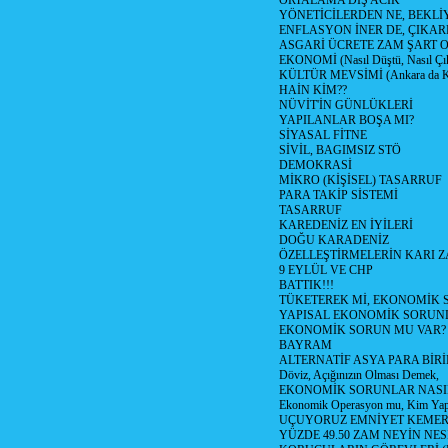
ORTALAMA DIŞ ACIK
YÖNETİCİLERDEN NE, BEKLİ
ENFLASYON İNER DE, ÇIKA
ASGARİ ÜCRETE ZAM ŞART O
EKONOMİ (Nasıl Düştü, Nasıl Çı
KÜLTÜR MEVSİMİ (Ankara da Kül
HAİN KİM??
NÜVİT'İN GÜNLÜKLERİ
YAPILANLAR BOŞA MI?
SİYASAL FİTNE
SİVİL, BAGIMSIZ STÖ
DEMOKRASİ
MİKRO (KİŞİSEL) TASARRUF
PARA TAKİP SİSTEMİ
TASARRUF
KAREDENİZ EN İYİLERİ
DOĞU KARADENİZ
ÖZELLEŞTİRMELERİN KARI Z
9 EYLÜL VE CHP
BATTIK!!!
TÜKETEREK Mİ, EKONOMİK 
YAPISAL EKONOMİK SORUN
EKONOMİK SORUN MU VAR?
BAYRAM
ALTERNATİF ASYA PARA BİRİ
Döviz, Açığınızın Olması Demek,
EKONOMİK SORUNLAR NASIL
Ekonomik Operasyon mu, Kim Yap
UÇUYORUZ EMNİYET KEMERİN
YÜZDE 49.50 ZAM NEYİN NES