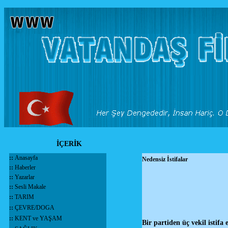
İÇERİK
::
Anasayfa
Nedensiz İstifalar
::
Haberler
::
Yazarlar
::
Sesli Makale
::
TARIM
::
ÇEVRE/DOGA
::
KENT ve YAŞAM
Bir partiden üç vekil istifa