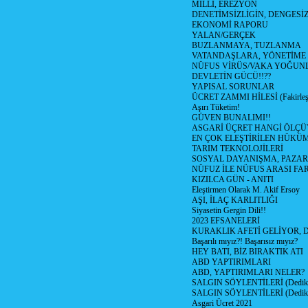
MİLLİ, EREZYON
DENETİMSİZLİGİN, DENGESİZ
EKONOMİ RAPORU
YALAN/GERÇEK
BUZLANMAYA, TUZLANMA
VATANDAŞLARA, YÖNETİME
NÜFUS VİRÜS/VAKA YOĞUN
DEVLETİN GÜCÜ!!??
YAPISAL SORUNLAR
ÜCRET ZAMMI HİLESİ (Fakirle
Aşırı Tüketim!
GÜVEN BUNALIMI!!
ASGARİ ÜÇRET HANGİ ÖLÇÜ
EN ÇOK ELEŞTİRİLEN HÜKÜ
TARIM TEKNOLOJİLERİ
SOSYAL DAYANIŞMA, PAZAR
NÜFUZ İLE NÜFUS ARASI FA
KIZILCA GÜN - ANITI
Eleştirmen Olarak M. Akif Ersoy
AŞI, İLAÇ KARLITLIĞI
Siyasetin Gergin Dili!!
2023 EFSANELERİ
KURAKLIK AFETİ GELİYOR, 
Başarılı mıyız?! Başarısız mıyız?
HEY BATI, BİZ BIRAKTIK ATI
ABD YAPTIRIMLARI
ABD, YAPTIRIMLARI NELER?
SALGIN SÖYLENTİLERİ (Dediko
SALGIN SÖYLENTİLERİ (Dediko
Asgari Ücret 2021