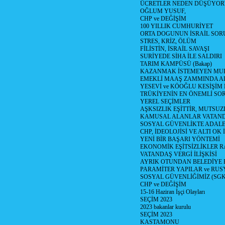
ÜCRETLER NEDEN DÜŞÜYOR
OĞLUM YUSUF,
CHP ve DEĞİŞİM
100 YILLIK CUMHURİYET
ORTA DOGUNUN İSRAİL SO
STRES, KRİZ, ÖLÜM
FİLİSTİN, İSRAİL SAVAŞI
SURİYEDE SİHA İLE SALDIRI
TARIM KAMPÜSÜ (Bakap)
KAZANMAK İSTEMEYEN MU
EMEKLİ MAAŞ ZAMMINDA A
YESEVİ ve KÖOĞLU KESİŞİM
TRÜKİYENİN EN ÖNEMLİ SO
YEREL SEÇİMLER
AŞKSIZLIK EŞİTTİR, MUTSUZ
KAMUSAL ALANLAR VATAND
SOSYAL GÜVENLİKTE ADALE
CHP, İDEOLOJİSİ VE ALTI OK 
YENİ BİR BAŞARI YÖNTEMİ
EKONOMİK EŞİTSİZLİKLER 
VATANDAŞ VERGİ İLİŞKİSİ
AYRIK OTUNDAN BELEDİYE
PARAMİTER YAPILAR ve RUS
SOSYAL GÜVENLİĞİMİZ (SGK
CHP ve DEĞİŞİM
15-16 Haziran İşçi Olayları
SEÇİM 2023
2023 bakanlar kurulu
SEÇİM 2023
KASTAMONU