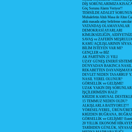
DIŞ SORUNLARIMIZA KISACA
Göç Sorunu Alarm Veriyor!!
TEMSİLDE ADALET SORUNUM
Muhalefetin Altılı Masa ile Altın Ca
altılı masada aday belirleme sancılar
VATANDAŞ OLAMAYANLAR
DEMOKRASİ AYARLARI
KİMLİKSİZLİĞİN, AİDİYETSİ
SAVAŞ ve ZAFERİN MEŞRUL
KAMU AÇILIŞLARININ SİYAS
BİLİM İSTEYEN VAR MI?
GENÇLER ve BİZ
AK PARTİ'NİN 21 YILI
UZAY GÜNEŞ ENERJİ SİSTEM
DÜNYADAN BAKINCA NASI
REKABETTEN DAYANIŞMAY
DEVLET NEDEN TASARRUF 
NASIL YEREL OLUNUR?
GÖRSELLİK ve GELİŞME!
UZAK YAKIN DIŞ SORUNLAR
İŞÇİLERİMİZİN HALİ!
KRİZDE KAMUSAL DESTEKL
15 TEMMUZ NEDEN OLDU?
ALKIŞLARLA BATIYORUZ!!!
YÖRESEL/YEREL, ÜRÜN/ÜRE
KRİZDEN BUĞRANA, BUĞRA
GÖRSELLİK ve GELİŞME! Estetik m
20 YILLIK EKONOMİ HİKAYEM
TARİHDEN GÜNLÜK, SİYASA