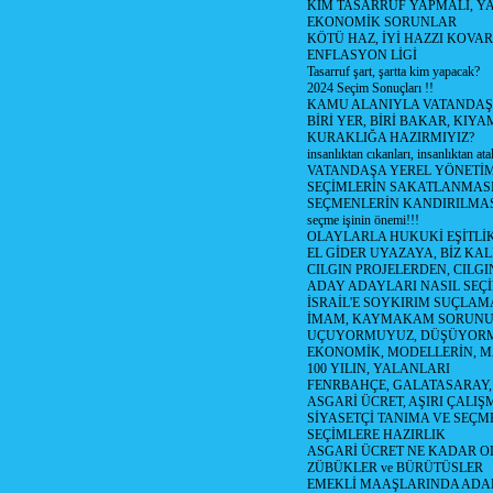
KİM TASARRUF YAPMALI, YA
EKONOMİK SORUNLAR
KÖTÜ HAZ, İYİ HAZZI KOVAR?
ENFLASYON LİGİ
Tasarruf şart, şartta kim yapacak?
2024 Seçim Sonuçları !!
KAMU ALANIYLA VATANDAŞ
BİRİ YER, BİRİ BAKAR, KIYA
KURAKLIĞA HAZIRMIYIZ?
insanlıktan cıkanları, insanlıktan ata
VATANDAŞA YEREL YÖNETİ
SEÇİMLERİN SAKATLANMASI
SEÇMENLERİN KANDIRILMAS
seçme işinin önemi!!!
OLAYLARLA HUKUKİ EŞİTLİK 
EL GİDER UYAZAYA, BİZ KAL
CILGIN PROJELERDEN, CILGIN
ADAY ADAYLARI NASIL SEÇİ
İSRAİL'E SOYKIRIM SUÇLAMA
İMAM, KAYMAKAM SORUN
UÇUYORMUYUZ, DÜŞÜYORM
EKONOMİK, MODELLERİN, MA
100 YILIN, YALANLARI
FENRBAHÇE, GALATASARAY,
ASGARİ ÜCRET, AŞIRI ÇALIŞ
SİYASETÇİ TANIMA VE SEÇME
SEÇİMLERE HAZIRLIK
ASGARİ ÜCRET NE KADAR OLM
ZÜBÜKLER ve BÜRÜTÜSLER
EMEKLİ MAAŞLARINDA ADA