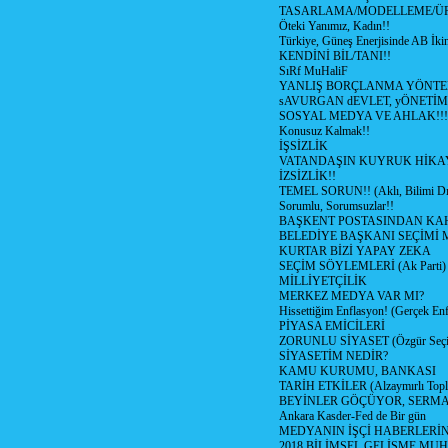
TASARLAMA/MODELLEME/Ü
Öteki Yanımız, Kadın!!
Türkiye, Güneş Enerjisinde AB İkin
KENDİNİ BİL/TANI!!
SıRf MuHaliF
YANLIŞ BORÇLANMA YÖNTEM
sAVURGAN dEVLET, yÖNETİM
SOSYAL MEDYA VE AHLAK!!!
Konusuz Kalmak!!
İŞSİZLİK
VATANDAŞIN KUYRUK HİKA
İZSİZLİK!!
TEMEL SORUN!! (Aklı, Bilimi Dı
Sorumlu, Sorumsuzlar!!
BAŞKENT POSTASINDAN K
BELEDİYE BAŞKANI SEÇİMİ 
KURTAR BİZİ YAPAY ZEKA
SEÇİM SÖYLEMLERİ (Ak Parti)
MİLLİYETÇİLİK
MERKEZ MEDYA VAR MI?
Hissettiğim Enflasyon! (Gerçek En
PİYASA EMİCİLERİ
ZORUNLU SİYASET (Özgür Seç
SİYASETİM NEDİR?
KAMU KURUMU, BANKASI
TARİH ETKİLER (Alzaymırlı Topl
BEYİNLER GÖÇÜYOR, SERM
Ankara Kasder-Fed de Bir gün
MEDYANIN İŞÇİ HABERLERİ
2018 BİLİMSEL GELİŞME MU