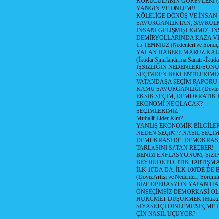
KORUCULARIN GÖREVLERİ (Polis
YANGIN VE ÖNLEM!!
KÖLELİGE DÖNÜŞ VE İNSAN 
SAVURGANLIKTAN, SAVRULM
İNSANİ GELİŞMİŞLİĞİMİZ, İ
DEMİRYOLLARINDA KAZA V
15 TEMMUZ (Nedenleri ve Sonuçl
YALAN HABERE MARUZ KA
(İktidar Sınırlandırma Sanatı -İktida
İŞSİZLİĞİN NEDENLERİ/SON
SEÇİMDEN BEKLENTİLERİMİZ
VATANDAŞA SEÇİM RAPORU
KAMU SAVURGANLIĞI (Devlet n
EKSİK SEÇİM, DEMOKRATİK 
EKONOMİ NE OLACAK?
SEÇİMLERİMİZ
Muhalif Lider Kim?
YANLIŞ EKONOMİK BİLGİLE
NEDEN SEÇİM?? NASIL SEÇİM
DEMOKRASİ DE, DEMOKRASİ
TARLASINI SATAN REÇBER!
BENİM ENFLASYONUM, SİZ
BEYHUDE POLİTİK TARTIŞMA
İLK 10'DA DA, İLK 100'DE D
(Döviz Artışı ve Nedenleri, Sorumlu
BİZE OPERASYON YAPAN HA
ÖNSEÇİMSİZ DEMORKASİ OL
HÜKÜMET DÜŞÜRMEK (Hükümet
SİYASETÇİ DİNLEME/ŞEÇME 
ÇİN NASIL UÇUYOR?