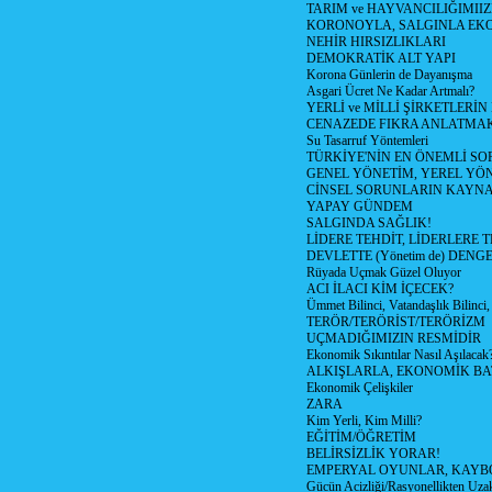
TARIM ve HAYVANCILIĞIMII
KORONOYLA, SALGINLA EK
NEHİR HIRSIZLIKLARI
DEMOKRATİK ALT YAPI
Korona Günlerin de Dayanışma
Asgari Ücret Ne Kadar Artmalı?
YERLİ ve MİLLİ ŞİRKETLERİ
CENAZEDE FIKRA ANLATMA
Su Tasarruf Yöntemleri
TÜRKİYE'NİN EN ÖNEMLİ SO
GENEL YÖNETİM, YEREL YÖ
CİNSEL SORUNLARIN KAYN
YAPAY GÜNDEM
SALGINDA SAĞLIK!
LİDERE TEHDİT, LİDERLERE 
DEVLETTE (Yönetim de) DENGE
Rüyada Uçmak Güzel Oluyor
ACI İLACI KİM İÇECEK?
Ümmet Bilinci, Vatandaşlık Bilinci, 
TERÖR/TERÖRİST/TERÖRİZM
UÇMADIĞIMIZIN RESMİDİR
Ekonomik Sıkıntılar Nasıl Aşılacak
ALKIŞLARLA, EKONOMİK BAT
Ekonomik Çelişkiler
ZARA
Kim Yerli, Kim Milli?
EĞİTİM/ÖĞRETİM
BELİRSİZLİK YORAR!
EMPERYAL OYUNLAR, KAYB
Gücün Acizliği/Rasyonellikten Uzak