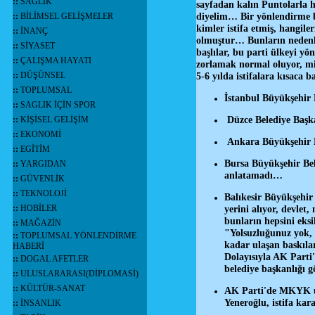
::
SAĞLIK
sayfadan kalın Puntolarla h
diyelim… Bir yönlendirme bir
::
BİLİMSEL GELİŞMELER
kimler istifa etmiş, hangil
::
İNANÇ
olmuştur… Bunların nedenler
::
SİYASET
başlılar, bu parti ülkeyi y
::
ÇALIŞMA HAYATI
zorlamak normal oluyor, mill
::
DÜŞÜNSEL
5-6 yılda istifalara kısaca 
::
TOPLUMSAL
İstanbul Büyükşehir 
::
SAGLIK İÇİN SPOR
Düzce Belediye Başka
::
KİŞİSEL GELİŞİM
::
EKONOMİ
Ankara Büyükşehir Be
::
EGİTİM
Bursa Büyükşehir Bele
::
YARGIDAN
anlatamadı…
::
GÜVENLİK
::
TEKNOLOJİ
Balıkesir Büyükşehir 
::
HOBİLER
yerini alıyor, devlet
bunların hepsini eksi
::
MAĞAZİN
"Yolsuzluğunuz yok, u
::
TOPLUMSAL YÖNLENDİRME
kadar ulaşan baskıla
HABERİ
Dolayısıyla AK Parti
::
DOGAL AFETLER
belediye başkanlığı 
::
ULUSLARARASI(DİPLOMASİ)
::
KÜLTÜR-SANAT
AK Parti'de MKYK üye
Yeneroğlu, istifa kar
::
İNSANLIK