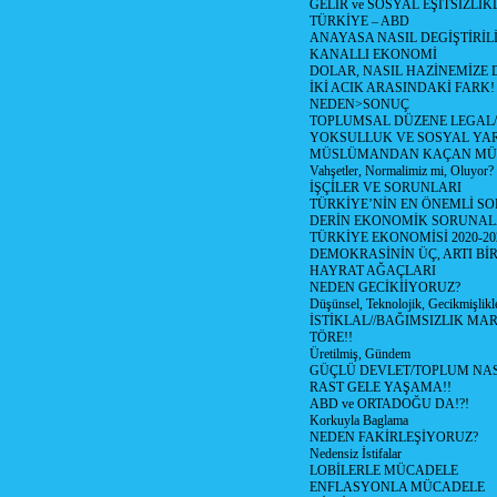
GELİR ve SOSYAL EŞİTSİZLİK
TÜRKİYE – ABD
ANAYASA NASIL DEGİŞTİRİL
KANALLI EKONOMİ
DOLAR, NASIL HAZİNEMİZE D
İKİ ACIK ARASINDAKİ FARK!
NEDEN>SONUÇ
TOPLUMSAL DÜZENE LEGAL/
YOKSULLUK VE SOSYAL Y
MÜSLÜMANDAN KAÇAN MÜ
Vahşetler, Normalimiz mi, Oluyor?
İŞÇİLER VE SORUNLARI
TÜRKİYE’NİN EN ÖNEMLİ SO
DERİN EKONOMİK SORUNA
TÜRKİYE EKONOMİSİ 2020-20
DEMOKRASİNİN ÜÇ, ARTI Bİ
HAYRAT AĞAÇLARI
NEDEN GECİKİİYORUZ?
Düşünsel, Teknolojik, Gecikmişlikle
İSTİKLAL//BAĞIMSIZLIK MAR
TÖRE!!
Üretilmiş, Gündem
GÜÇLÜ DEVLET/TOPLUM NAS
RAST GELE YAŞAMA!!
ABD ve ORTADOĞU DA!?!
Korkuyla Baglama
NEDEN FAKİRLEŞİYORUZ?
Nedensiz İstifalar
LOBİLERLE MÜCADELE
ENFLASYONLA MÜCADELE