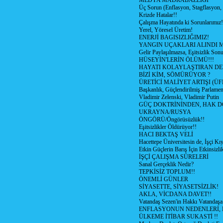
MEDYA MADRABAZLIĞI
Üç Sorun (Enflasyon, Stagflasyon,
Krizde Hatalar!!
Çalışma Hayatında ki Sorunlarımız!
Yerel, Yöresel Üretim!
ENERJİ BAGISIZLIĞIMIZ!
YANGIN UÇAKLARI ALINDI M
Gelir Paylaşılmazsa, Eşitsizlik Sonu
HÜSEYİN'LERİN ÖLÜMÜ!!!
HAYATI KOLAYLAŞTIRAN D
BİZİ KİM, SÖMÜRÜYOR ?
ÜRETİCİ MALİYET ARTIŞI (ÜF
Başkanlık, Güçlendirilmiş Parlamen
Vladimir Zelenski, Vladimir Putin
GÜÇ DOKTRİNİNDEN, HAK D
UKRAYNA/RUSYA
ÖNGÖRÜ/Öngörüsüzlük!!
Eşitsizlikler Öldürüyor!!
HACI BEKTAŞ VELİ
Hacettepe Üniversitesin de, İşçi Kıy
Etkin Güçlerin Barış İçin Etkinsizlik
İŞÇİ ÇALIŞMA SÜRELERİ
Sanal Gerçeklik Nedir?
TEPKİSİZ TOPLUM!!
ÖNEMLİ GÜNLER
SİYASETTE, SİYASETSİZLİK!
AKLA, VİCDANA DAVET!!
Vatandaş Sezen'in Hakkı Vatandaşa
ENFLASYONUN NEDENLERİ, N
ÜLKEME İTİBAR SUKASTİ !!