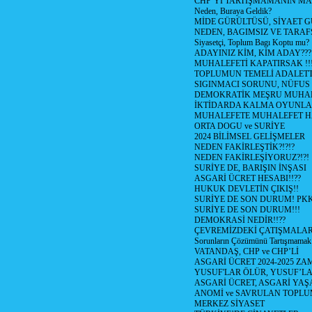
CHP’Yİ TARTIŞMAMANIN MAL
Neden, Buraya Geldik?
MİDE GÜRÜLTÜSÜ, SİYAET 
NEDEN, BAGIMSIZ VE TARAF
Siyasetçi, Toplum Bagı Koptu mu?
ADAYINIZ KİM, KİM ADAY???
MUHALEFETİ KAPATIRSAK !!
TOPLUMUN TEMELİ ADALETTİ
SIGINMACI SORUNU, NÜFUS
DEMOKRATİK MEŞRU MUHAL
İKTİDARDA KALMA OYUNLA
MUHALEFETE MUHALEFET H
ORTA DOGU ve SURİYE
2024 BİLİMSEL GELİŞMELER
NEDEN FAKİRLEŞTİK?!?!?
NEDEN FAKİRLEŞİYORUZ?!?!
SURİYE DE, BARIŞIN İNŞASI
ASGARİ ÜCRET HESABI!!??
HUKUK DEVLETİN ÇIKIŞ!!
SURİYE DE SON DURUM! PK
SURİYE DE SON DURUM!!!
DEMOKRASİ NEDİR!!??
ÇEVREMİZDEKİ ÇATIŞMALAR (S
Sorunların Çözümünü Tartışmamak
VATANDAŞ, CHP ve CHP’Lİ
ASGARİ ÜCRET 2024-2025 Z
YUSUF'LAR ÖLÜR, YUSUF’LA
ASGARİ ÜCRET, ASGARİ YAŞ
ANOMİ ve SAVRULAN TOPLU
MERKEZ SİYASET