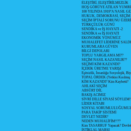
ELEŞTİRİ, ELEŞTİRİLMEZLİK
HOŞ GÖRÜYE ATILAN YUMR
100 YILINDA 1919''A NASIL G
HUKUK, DEMOKRASİ, SEÇİM
SEÇİM İPTALİ SORUNU ÜZER
TÜRKÇÜLÜK GÜNÜ
SENDİKA ve İŞ HAYATI -2
SENDİKA ve İŞ HAYATI
EKONOMİK YÖNÜMÜZ
MUHALEFET LİDERİNE SALD
KURUMLARA GÜVEN
BİLGİ DEPOLARI
TOPLU YARGILAMA MI??
SEÇİM NASIL KAZANILIR??
SEÇİMİ KİM KAZANDI?
İÇERİK ÜRETME YARIŞI
Eşitsizlik, İnsanlığa Sosyolojik, Bi
TOPAL ÖRDEK (Yetkisi Kısılmış 
KİM KAZANDI? Kim Kaybetti?
AHLAKİ SEÇİM
ABSÜRT DİL
BAKIŞ ACIMIZ
SİVRİ DİLLE SİYASİ SÖYLEM!
LİDER KİTABI
SOSYAL SORUMLULUĞUMUZ!
PARA TAKİP SİSTEMİ
DEVLET NEDİR?
NEDEN MUHALİFİM!!??
Kim TASARRUF Yapacak? Devlet m
İSTİKLAL MARŞI