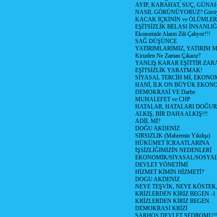
AYIP, KABAHAT, SUÇ, GÜNAH (
NASIL GÖRÜNÜYORUZ? Görüyo
KACAK İÇKİNİN ve ÖLÜMLER
EŞİTSİZLİK BELASI İNSANL
Ekonomide Alarm Zili Çalıyor!!!
SAĞ DÜŞÜNCE
YATIRIMLARIMIZ, YATIRIM M
Kirizden Ne Zaman Çıkarız?
YANLIŞ KARAR EŞİTTİR ZARA
EŞİTSİZLİK YARATMAK!
SİYASAL TERCİH Mİ, EKONO
HANİ, İLK ON BÜYÜK EKON
DEMOKRASİ VE Darbe
MUHALEFET ve CHP
HATALAR, HATALARI DOĞUR
ALKIŞ, BİR DAHA ALKIŞ!!!
ADİL Mİ?
DOĞU AKDENİZ
SIRSIZLIK (Mahremin Yıkılışı)
HÜKÜMET İCRAATLARINA
İŞSİZLİĞİMİZİN NEDENLERİ
EKONOMİK/SİYASAL/SOSYA
DEVLET YÖNETİMİ
HİZMET KİMİN HİZMETİ?
DOGU AKDENİZ
NEYE TEŞVİK, NEYE KÖSTEK
KRİZLERDEN KİRİZ BEGEN -1
KRİZLERDEN KİRİZ BEGEN
DEMOKRASİ KRİZİ
SARHOŞ DEVLET SEDROMU!!