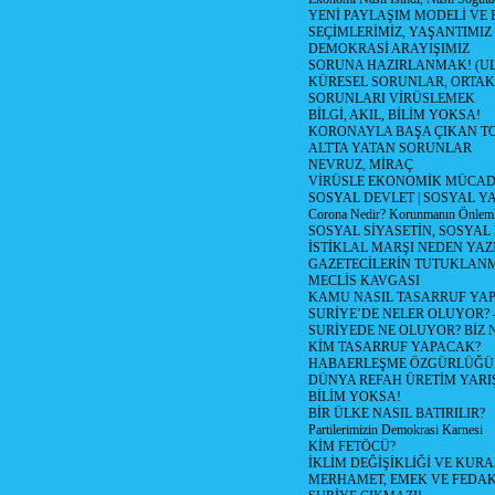
YENİ PAYLAŞIM MODELİ VE
SEÇİMLERİMİZ, YAŞANTIMIZ
DEMOKRASİ ARAYIŞIMIZ
SORUNA HAZIRLANMAK! (U
KÜRESEL SORUNLAR, ORTAK
SORUNLARI VİRÜSLEMEK
BİLGİ, AKIL, BİLİM YOKSA!
KORONAYLA BAŞA ÇIKAN TO
ALTTA YATAN SORUNLAR
NEVRUZ, MİRAÇ
VİRÜSLE EKONOMİK MÜCAD
SOSYAL DEVLET | SOSYAL Y
Corona Nedir? Korunmanın Önlemle
SOSYAL SİYASETİN, SOSYAL
İSTİKLAL MARŞI NEDEN YAZI
GAZETECİLERİN TUTUKLAN
MECLİS KAVGASI
KAMU NASIL TASARRUF YAP
SURİYE’DE NELER OLUYOR? – 1
SURİYEDE NE OLUYOR? BİZ 
KİM TASARRUF YAPACAK?
HABAERLEŞME ÖZGÜRLÜĞÜN
DÜNYA REFAH ÜRETİM YARIŞ
BİLİM YOKSA!
BİR ÜLKE NASIL BATIRILIR?
Partilerimizin Demokrasi Karnesi
KİM FETÖCÜ?
İKLİM DEĞİŞİKLİĞİ VE KURA
MERHAMET, EMEK VE FEDA