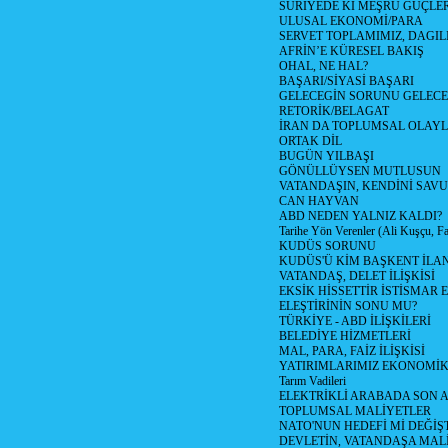
SURİYEDE Kİ MEŞRU GÜÇLE
ULUSAL EKONOMİ/PARA
SERVET TOPLAMIMIZ, DAGIL
AFRİN’E KÜRESEL BAKIŞ
OHAL, NE HAL?
BAŞARI/SİYASİ BAŞARI
GELECEGİN SORUNU GELECEK
RETORİK/BELAGAT
İRAN DA TOPLUMSAL OLAY
ORTAK DİL
BUGÜN YILBAŞI
GÖNÜLLÜYSEN MUTLUSUN
VATANDAŞIN, KENDİNİ SAV
CAN HAYVAN
ABD NEDEN YALNIZ KALDI?
Tarihe Yön Verenler (Ali Kuşçu, Fa
KUDÜS SORUNU
KUDÜS'Ü KİM BAŞKENT İLAN
VATANDAŞ, DELET İLİŞKİSİ
EKSİK HİSSETTİR İSTİSMAR 
ELEŞTİRİNİN SONU MU?
TÜRKİYE - ABD İLİŞKİLERİ
BELEDİYE HİZMETLERİ
MAL, PARA, FAİZ İLİŞKİSİ
YATIRIMLARIMIZ EKONOMİK
Tarım Vadileri
ELEKTRİKLİ ARABADA SON
TOPLUMSAL MALİYETLER
NATO'NUN HEDEFİ Mİ DEĞİŞT
DEVLETİN, VATANDAŞA MAL