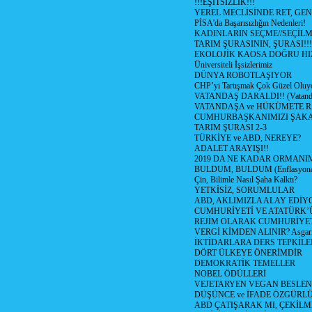
!!!EŞİTSİZLİK!!!
YEREL MECLİSİNDE RET, GEN
PİSA'da Başarısızlığın Nedenleri!
KADINLARIN SEÇME//SEÇİL
TARIM ŞURASININ, ŞURASI!!!
EKOLOJİK KAOSA DOĞRU HI
Üniversiteli İşsizlerimiz
DÜNYA ROBOTLAŞIYOR
CHP’yi Tartışmak Çok Güzel Oluy
VATANDAŞ DARALDI!! (Vatandaş
VATANDAŞA ve HÜKÜMETE R
CUMHURBAŞKANIMIZI ŞAK
TARIM ŞURASI 2-3
TÜRKİYE ve ABD, NEREYE?
ADALET ARAYIŞI!!
2019 DA NE KADAR ORMANIM
BULDUM, BULDUM (Enflasyona 
Çin, Bilimle Nasıl Şaha Kalktı?
YETKİSİZ, SORUMLULAR
ABD, AKLIMIZLA ALAY EDİYO
CUMHURİYETİ VE ATATÜRK’
REJİM OLARAK CUMHURİYE
VERGİ KİMDEN ALINIR? Asgari 
İKTİDARLARA DERS TEPKİLE
DÖRT ÜLKEYE ÖNERİMDİR
DEMOKRATİK TEMELLER
NOBEL ÖDÜLLERİ
VEJETARYEN VEGAN BESLE
DÜŞÜNCE ve İFADE ÖZGÜRL
ABD ÇATIŞARAK MI, ÇEKİLME