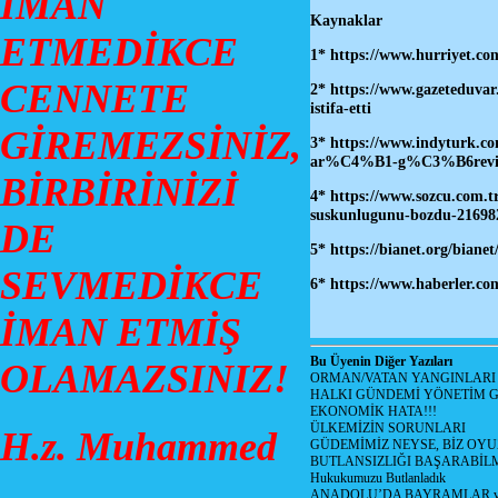
İMAN
Kaynaklar
ETMEDİKCE
1*
https://www.hurriyet.co
CENNETE
2*
https://www.gazeteduvar.
istifa-etti
GİREMEZSİNİZ,
3*
https://www.indyturk.
ar%C4%B1-g%C3%B6revinde
BİRBİRİNİZİ
4*
https://www.sozcu.com.tr
suskunlugunu-bozdu-21698
DE
5*
https://bianet.org/bianet
SEVMEDİKCE
6* https://www.haberler.co
İMAN ETMİŞ
Bu Üyenin Diğer Yazıları
OLAMAZSINIZ!
ORMAN/VATAN YANGINLARI !
HALKI GÜNDEMİ YÖNETİM G
EKONOMİK HATA!!!
ÜLKEMİZİN SORUNLARI
H.z. Muhammed
GÜDEMİMİZ NEYSE, BİZ OYU
BUTLANSIZLIĞI BAŞARABİLM
Hukukumuzu Butlanladık
ANADOLU’DA BAYRAMLAR ve