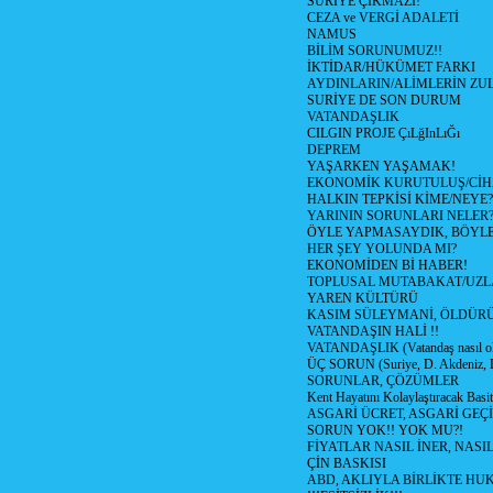
SURİYE ÇIKMAZI!
CEZA ve VERGİ ADALETİ
NAMUS
BİLİM SORUNUMUZ!!
İKTİDAR/HÜKÜMET FARKI
AYDINLARIN/ALİMLERİN ZUL
SURİYE DE SON DURUM
VATANDAŞLIK
CILGIN PROJE ÇıLğInLıĞı
DEPREM
YAŞARKEN YAŞAMAK!
EKONOMİK KURUTULUŞ/Cİ
HALKIN TEPKİSİ KİME/NEYE?
YARININ SORUNLARI NELER
ÖYLE YAPMASAYDIK, BÖYLE
HER ŞEY YOLUNDA MI?
EKONOMİDEN Bİ HABER!
TOPLUSAL MUTABAKAT/UZL
YAREN KÜLTÜRÜ
KASIM SÜLEYMANİ, ÖLDÜR
VATANDAŞIN HALİ !!
VATANDAŞLIK (Vatandaş nasıl ol
ÜÇ SORUN (Suriye, D. Akdeniz, 
SORUNLAR, ÇÖZÜMLER
Kent Hayatını Kolaylaştıracak Basi
ASGARİ ÜCRET, ASGARİ GEÇ
SORUN YOK!! YOK MU?!
FİYATLAR NASIL İNER, NASI
ÇİN BASKISI
ABD, AKLIYLA BİRLİKTE HU