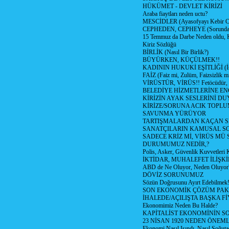
HÜKÜMET - DEVLET KİRİZİ
Araba fiaytları neden uctu?
MESCİDLER (Ayasofyayı Kebir C
CEPHEDEN, CEPHEYE (Sorundan
15 Temmuz da Darbe Neden oldu, 
Kiriz Sözlüğü
BİRLİK (Nasıl Bir Birlik?)
BÜYÜRKEN, KÜÇÜLMEK!!
KADININ HUKUKİ EŞİTLİĞİ (İsta
FAİZ (Faiz mi, Zulüm, Faizsizlik m
VİRÜSTÜR, VİRÜS!! Fetöcüdür, 
BELEDİYE HİZMETLERİNE E
KİRİZİN AYAK SESLERİNİ D
KİRİZE/SORUNA ACIK TOPL
SAVUNMA YÜRÜYOR
TARTIŞMALARDAN KAÇAN Sİ
SANATÇILARIN KAMUSAL S
SADECE KRİZ Mİ, VİRÜS MÜ
DURUMUMUZ NEDİR,?
Polis, Asker, Güvenlik Kuvvetleri 
İKTİDAR, MUHALEFET İLİŞKİ
ABD de Ne Oluyor, Neden Oluyor
DÖVİZ SORUNUMUZ
Sözün Doğrusunu Ayırt Edebilmek
SON EKONOMİK ÇÖZÜM PAK
İHALEDE/AÇILIŞTA BAŞKA F
Ekonomimiz Neden Bu Halde?
KAPİTALİST EKONOMİNİN S
23 NİSAN 1920 NEDEN ÖNEML
Ekonomi Nasıl Isındı, Nasıl Soğuta