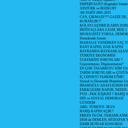
EMPERYALİST (Kapitalist Sömü
ATATÜRK ve BOZKURT
AK PARTİ 2001-2025
CAN, ÇIKMAZI!?!? GAZZE DE,
KURAKLIK!!!
KOLAYLAŞTIRICILARIN ZORL
İİHTİYAÇLARA 3 ZAM, BİZE 1
MUHALEFET YOKSA, DEMOK
Demokratik Anomi
MAHALLE YANERKEN SAÇ T
RANT KAPISI, HAK KAPISI
BAYRAMDA BAYRAMLAŞAN
TÜRKİYE EKONOMİSİ
ÜLKEMİZİN SORUNLARI !!
Uçuyormuyuz, Düşüyormuyuz?
EN ÇOK TASARRUFU KİM YA
TARIM SORUNLARI ve ÇÖZÜ
İÇ CEPHEYİ TAHKİM ETME!
Siyasal ve Ekonomik Mantıktan Uz
İMAMOĞLU ADAYLIĞININ EN
EMEKLİLERE RAPOR, NEDEN
PYD - PKK İLİŞKİSİ !! BARIŞ 
DİN ve SOSYAL DEMORASİ
GÜNDEM
ABD- TÜRKİYE- İRAN
BARIŞ KAPISI AÇIK!!
ERKEN ÖLÜM, TAMAMLANMA
DEM ile DEMLEN, HÜDAPAR
İZMİR İKTİSAR KONGRESİ