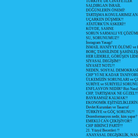
TÜRKİYE’DE CİNAYETLER
SALDIRGAN İSRAİL
DÜĞÜNLERİN ÖNEMİ!
TARTIŞMA KONULARIMIZ AN
UÇARKEN DÜŞMEK!!
ATATÜRK'ÜN ASKERİ!!
KÖYDE, SAHNE
SORUN SARMALI VE ÇÖZÜML
SU, SORUNUMUZ!!
İnstagram Yasagı!
İSMAİL HANİYYE ÖLÜMÜ ve
BORÇ TAHSİLİNDE ŞAHİNLEŞ
HER LİDERLE, GÖRÜŞEN LİDE
SİYASAL DEGİŞİM!!
SİYASET NOTU!!
NEDEN, SOSYAL DEMOKRASİ
CHP’Yİ NE KADAR TANIYOR
ÜLKEMİZİN SORUNLARI ve 
SURİYE ve SURİYELİ SORUN
ENFLASYON NEDİR? Bizi Nasıl E
CHP, TARTIŞMAK NE GÜZEL!!
BAYRAMSIZ KALMAK!!
EKONOMİK EŞİTSİZLİKLERİN
Devlet Kurumları ve Tasarruf
TÜRKİYE ve GÖÇ SORUNU!!
Dezenformasyon nedir, kim yapar?
EMEKLİ CAN ÇEKİŞİYOR!!
CHP BİRİNCİ PARTİ!!!
21. Yüzyıl Becerileri !!
ANAYASAL DEGİŞİKLİK, NAS