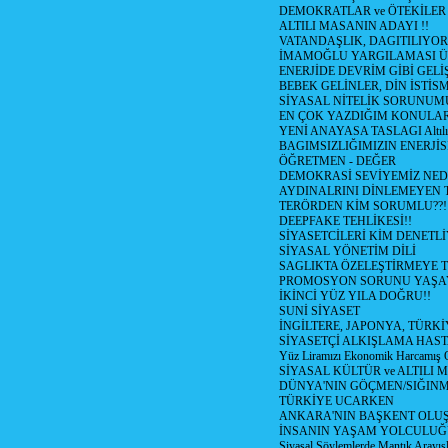
DEMOKRATLAR ve ÖTEKİLER
ALTILI MASANIN ADAYI !!
VATANDAŞLIK, DAGITILIYOR
İMAMOĞLU YARGILAMASI Ü
ENERJİDE DEVRİM GİBİ GEL
BEBEK GELİNLER, DİN İSTİS
SİYASAL NİTELİK SORUNUM
EN ÇOK YAZDIĞIM KONULA
YENİ ANAYASA TASLAGI Altılı
BAGIMSIZLIĞIMIZIN ENERJİS
ÖĞRETMEN - DEĞER
DEMOKRASİ SEVİYEMİZ NED
AYDINALRINI DİNLEMEYEN
TERÖRDEN KİM SORUMLU??!
DEEPFAKE TEHLİKESİ!!
SİYASETCİLERİ KİM DENETL
SİYASAL YÖNETİM DİLİ
SAGLIKTA ÖZELEŞTİRMEYE T
PROMOSYON SORUNU YAŞA
İKİNCİ YÜZ YILA DOĞRU!!
SUNİ SİYASET
İNGİLTERE, JAPONYA, TÜRK
SİYASETÇİ ALKIŞLAMA HAST
Yüz Liramızı Ekonomik Harcamış 
SİYASAL KÜLTÜR ve ALTILI 
DÜNYA'NIN GÖÇMEN/SIĞIN
TÜRKİYE UCARKEN
ANKARA'NIN BAŞKENT OLU
İNSANIN YAŞAM YOLCULU
Siyasal Söylemlerde Mantık Arayışl