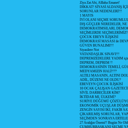
Ziya Zat Abi, Alllaha Emanet!
DİKKAT! SİYASİ ALDANIŞ İÇİ
SORUNLAR NEDENLERİ!!!
1 MAYIS
İYİ OLANI SEÇME SORUMLU
DIŞ GÜÇLER NEREDELER, NE
DEMOKRATIMSILARI, DEMOK
SEÇİMLERDE SEÇİMLERİMİZ!
ÇOCUK EBEYN İLİŞKİSİ
DEMOKRASİ MASASI ile DEV
GÜVEN BUNALIMI!!!
Siyasilere Not
VATANDAŞLIK SINAVI!!!
DEPREMZEDELERE YADIM için
DEPREM, DEPREM !!
DEMOKRASİNİN TEMELİ, GÜÇ
MEDYAMIZIN HALİ!!??
ALTILI MASANIN, ALTINI D
ADİL, DÜZENE NE OLDU?
EBEVEYN ÇOCUK İLİŞKİSİ
10 OCAK ÇALIŞAN GAZETEC
SİVİL DARBECİLER KİM?
İKTİDAR MI, ÜLKEMİ?
SURİYE DÜĞÜMÜ ÇÖZÜLÜY
EKONOMİK UÇUŞLAR DÜŞME
ZENGİN SAYISI İKİ, FAKİR S
ÇIKARILMIŞ SORUNLAR, YA
SEÇİMDEN SONRAYA ERTEL
27 Aralığın Önemi!! Bugün Ne Ol
CUMHURBAŞKANI SEÇME YA