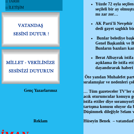
::
TARİH
Yüzde 72 oyla seçile
::
İLETİŞİM
seçileli bir ay olmuş
mı zar zor…
AK Parti'li Nevşehir
dedi gayet saglıklı 
Bunlar belediye başk
Genel Başkanlık ve B
Bunların bazıları ka
Berat Albayrak istif
açıklama ile istifa e
dayandırarak haberi d
Öte yandan Muhalefet partis
sıralamışlar ve nedenleri ç
Genç Yazarlarımız
… Tüm gazeteceler TV’ler onl
acık oturumcular konuyu get
istifa ettiler diye soramıy
tartışma konusu oluyor da
Düşünmek dileğiyle Selam 
Hüseyin Benek – vatandasfi
Reklam