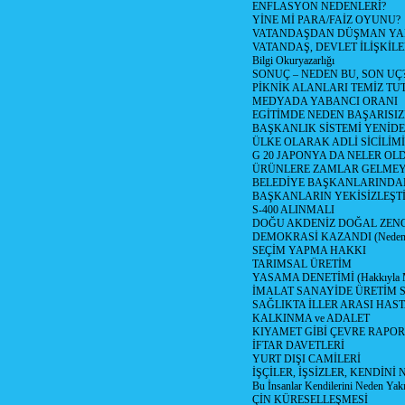
ENFLASYON NEDENLERİ?
YİNE Mİ PARA/FAİZ OYUNU?
VATANDAŞDAN DÜŞMAN Y
VATANDAŞ, DEVLET İLİŞKİLE
Bilgi Okuryazarlığı
SONUÇ – NEDEN BU, SON UÇ
PİKNİK ALANLARI TEMİZ TU
MEDYADA YABANCI ORANI
EGİTİMDE NEDEN BAŞARISIZ
BAŞKANLIK SİSTEMİ YENİDE
ÜLKE OLARAK ADLİ SİCİLİM
G 20 JAPONYA DA NELER OLDU? 
ÜRÜNLERE ZAMLAR GELMEYE B
BELEDİYE BAŞKANLARINDAN
BAŞKANLARIN YEKİSİZLEŞTİ
S-400 ALINMALI
DOĞU AKDENİZ DOĞAL ZENG
DEMOKRASİ KAZANDI (Neden D
SEÇİM YAPMA HAKKI
TARIMSAL ÜRETİM
YASAMA DENETİMİ (Hakkıyla Me
İMALAT SANAYİDE ÜRETİM
SAĞLIKTA İLLER ARASI HAS
KALKINMA ve ADALET
KIYAMET GİBİ ÇEVRE RAPO
İFTAR DAVETLERİ
YURT DIŞI CAMİLERİ
İŞÇİLER, İŞSİZLER, KENDİN
Bu İnsanlar Kendilerini Neden Yak
ÇİN KÜRESELLEŞMESİ