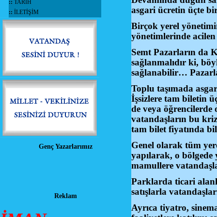
::
TARİH
asgari ücretin üçte bi
::
İLETİŞİM
Birçok yerel yönetim
yönetimlerinde acile
Semt Pazarların da Ken
sağlanmalıdır ki, böy
sağlanabilir… Pazarl
Toplu taşımada asgari 
İşsizlere tam biletin ü
de veya öğrencilerde o
vatandaşların bu kri
tam bilet fiyatında bi
Genel olarak tüm yere
Genç Yazarlarımız
yapılarak, o bölgede
mamullere vatandaşl
Parklarda ticari alan
satışlarla vatandaşla
Reklam
Ayrıca tiyatro, sinema