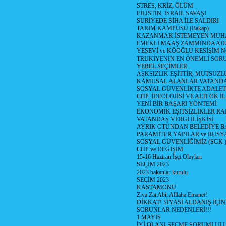
STRES, KRİZ, ÖLÜM
FİLİSTİN, İSRAİL SAVAŞI
SURİYEDE SİHA İLE SALDIRI
TARIM KAMPÜSÜ (Bakap)
KAZANMAK İSTEMEYEN MUH
EMEKLİ MAAŞ ZAMMINDA ADA
YESEVİ ve KÖOĞLU KESİŞİM 
TRÜKİYENİN EN ÖNEMLİ SOR
YEREL SEÇİMLER
AŞKSIZLIK EŞİTTİR, MUTSUZL
KAMUSAL ALANLAR VATANDA
SOSYAL GÜVENLİKTE ADALETS
CHP, İDEOLOJİSİ VE ALTI OK İ
YENİ BİR BAŞARI YÖNTEMİ
EKONOMİK EŞİTSİZLİKLER R
VATANDAŞ VERGİ İLİŞKİSİ
AYRIK OTUNDAN BELEDİYE 
PARAMİTER YAPILAR ve RUSY
SOSYAL GÜVENLİĞİMİZ (SGK 
CHP ve DEĞİŞİM
15-16 Haziran İşçi Olayları
SEÇİM 2023
2023 bakanlar kurulu
SEÇİM 2023
KASTAMONU
Ziya Zat Abi, Alllaha Emanet!
DİKKAT! SİYASİ ALDANIŞ İÇİN
SORUNLAR NEDENLERİ!!!
1 MAYIS
İYİ OLANI SEÇME SORUMLUL