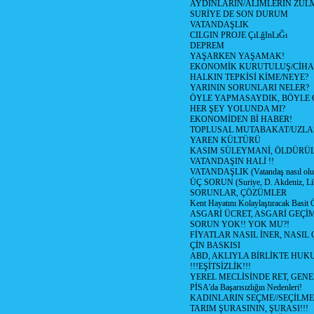
AYDINLARIN/ALİMLERİN ZULM
SURİYE DE SON DURUM
VATANDAŞLIK
CILGIN PROJE ÇıLğInLıĞı
DEPREM
YAŞARKEN YAŞAMAK!
EKONOMİK KURUTULUŞ/CİH
HALKIN TEPKİSİ KİME/NEYE?
YARININ SORUNLARI NELER?
ÖYLE YAPMASAYDIK, BÖYLE 
HER ŞEY YOLUNDA MI?
EKONOMİDEN Bİ HABER!
TOPLUSAL MUTABAKAT/UZLA
YAREN KÜLTÜRÜ
KASIM SÜLEYMANİ, ÖLDÜRÜ
VATANDAŞIN HALİ !!
VATANDAŞLIK (Vatandaş nasıl olu
ÜÇ SORUN (Suriye, D. Akdeniz, Li
SORUNLAR, ÇÖZÜMLER
Kent Hayatını Kolaylaştıracak Basit 
ASGARİ ÜCRET, ASGARİ GEÇİ
SORUN YOK!! YOK MU?!
FİYATLAR NASIL İNER, NASIL 
ÇİN BASKISI
ABD, AKLIYLA BİRLİKTE HUK
!!!EŞİTSİZLİK!!!
YEREL MECLİSİNDE RET, GENE
PİSA'da Başarısızlığın Nedenleri!
KADINLARIN SEÇME//SEÇİLM
TARIM ŞURASININ, ŞURASI!!!