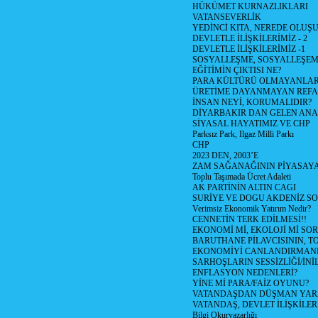
HÜKÜMET KURNAZLIKLARI
VATANSEVERLİK
YEDİNCİ KITA, NEREDE OLUŞ
DEVLETLE İLİŞKİLERİMİZ - 2
DEVLETLE İLİŞKİLERİMİZ -1
SOSYALLEŞME, SOSYALLEŞE
EĞİTİMİN ÇIKTISI NE?
PARA KÜLTÜRÜ OLMAYANLAR
ÜRETİME DAYANMAYAN REFA
İNSAN NEYİ, KORUMALIDIR?
DİYARBAKIR DAN GELEN ANA
SİYASAL HAYATIMIZ VE CHP
Parksız Park, Ilgaz Milli Parkı
CHP
2023 DEN, 2003’E
ZAM SAĞANAĞININ PİYASAYA
Toplu Taşımada Ücret Adaleti
AK PARTİNİN ALTIN CAGI
SURİYE VE DOGU AKDENİZ S
Verimsiz Ekonomik Yatırım Nedir?
CENNETİN TERK EDİLMESİ!!
EKONOMİ Mİ, EKOLOJİ Mİ SO
BARUTHANE PİLAVCISININ, T
EKONOMİYİ CANLANDIRMANIN
SARHOŞLARIN SESSİZLİĞİ/İNİL
ENFLASYON NEDENLERİ?
YİNE Mİ PARA/FAİZ OYUNU?
VATANDAŞDAN DÜŞMAN YA
VATANDAŞ, DEVLET İLİŞKİLER
Bilgi Okuryazarlığı