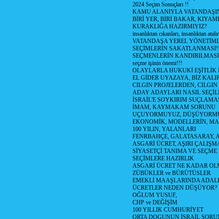
2024 Seçim Sonuçları !!
KAMU ALANIYLA VATANDAŞI
BİRİ YER, BİRİ BAKAR, KIYAM
KURAKLIĞA HAZIRMIYIZ?
insanlıktan cıkanları, insanlıktan atal
VATANDAŞA YEREL YÖNETİM
SEÇİMLERİN SAKATLANMASI!
SEÇMENLERİN KANDIRILMASI
seçme işinin önemi!!!
OLAYLARLA HUKUKİ EŞİTLİK İ
EL GİDER UYAZAYA, BİZ KALI
CILGIN PROJELERDEN, CILGIN 
ADAY ADAYLARI NASIL SEÇİL
İSRAİL'E SOYKIRIM SUÇLAMAS
İMAM, KAYMAKAM SORUNU
UÇUYORMUYUZ, DÜŞÜYORMU
EKONOMİK, MODELLERİN, MAN
100 YILIN, YALANLARI
FENRBAHÇE, GALATASARAY, 
ASGARİ ÜCRET, AŞIRI ÇALIŞM
SİYASETÇİ TANIMA VE SEÇME 
SEÇİMLERE HAZIRLIK
ASGARİ ÜCRET NE KADAR OLMA
ZÜBÜKLER ve BÜRÜTÜSLER
EMEKLİ MAAŞLARINDA ADAL
ÜCRETLER NEDEN DÜŞÜYOR?
OĞLUM YUSUF,
CHP ve DEĞİŞİM
100 YILLIK CUMHURİYET
ORTA DOGUNUN İSRAİL SOR