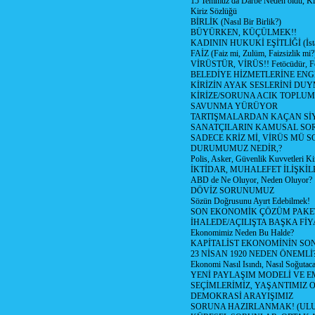
15 Temmuz da Darbe Neden oldu, K
Kiriz Sözlüğü
BİRLİK (Nasıl Bir Birlik?)
BÜYÜRKEN, KÜÇÜLMEK!!
KADININ HUKUKİ EŞİTLİĞİ (İstan
FAİZ (Faiz mi, Zulüm, Faizsizlik mi?
VİRÜSTÜR, VİRÜS!! Fetöcüdür, Fe
BELEDİYE HİZMETLERİNE EN
KİRİZİN AYAK SESLERİNİ DU
KİRİZE/SORUNA ACIK TOPLUM
SAVUNMA YÜRÜYOR
TARTIŞMALARDAN KAÇAN SİY
SANATÇILARIN KAMUSAL SO
SADECE KRİZ Mİ, VİRÜS MÜ 
DURUMUMUZ NEDİR,?
Polis, Asker, Güvenlik Kuvvetleri K
İKTİDAR, MUHALEFET İLİŞKİL
ABD de Ne Oluyor, Neden Oluyor?
DÖVİZ SORUNUMUZ
Sözün Doğrusunu Ayırt Edebilmek!
SON EKONOMİK ÇÖZÜM PAKE
İHALEDE/AÇILIŞTA BAŞKA Fİ
Ekonomimiz Neden Bu Halde?
KAPİTALİST EKONOMİNİN SO
23 NİSAN 1920 NEDEN ÖNEMLİ
Ekonomi Nasıl Isındı, Nasıl Soğutac
YENİ PAYLAŞIM MODELİ VE 
SEÇİMLERİMİZ, YAŞANTIMIZ 
DEMOKRASİ ARAYIŞIMIZ
SORUNA HAZIRLANMAK! (UL