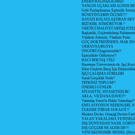
ENERJİ BAGISIZLIĞIMIZ!
YANGIN UÇAKLARI ALINDI MI
Gelir Paylaşılmazsa, Eşitsizlik Sonuç
HÜSEYİN'LERİN ÖLÜMÜ!!!
HAYATI KOLAYLAŞTIRAN DE
BİZİ KİM, SÖMÜRÜYOR ?
ÜRETİCİ MALİYET ARTIŞI (ÜFE
Başkanlık, Güçlendirilmiş Parlamente
Vladimir Zelenski, Vladimir Putin
GÜÇ DOKTRİNİNDEN, HAK DO
UKRAYNA/RUSYA
ÖNGÖRÜ/Öngörüsüzlük!!
Eşitsizlikler Öldürüyor!!
HACI BEKTAŞ VELİ
Hacettepe Üniversitesin de, İşçi Kıyı
Etkin Güçlerin Barış İçin Etkinsizlikle
İŞÇİ ÇALIŞMA SÜRELERİ
Sanal Gerçeklik Nedir?
TEPKİSİZ TOPLUM!!
ÖNEMLİ GÜNLER
SİYASETTE, SİYASETSİZLİK!
AKLA, VİCDANA DAVET!!
Vatandaş Sezen'in Hakkı Vatandaşa!!
ENFLASYONUN NEDENLERİ, NE
ÜLKEME İTİBAR SUKASTİ !!
Modern Devlet, Ortaçağ Devleti Fark
YALAN YAKALAMA YETENEGİ
DIŞ DÜNYADAN NASIL GÖRÜ
DIŞ GÜÇLER NE ALEM DE!!!
YENİ EKONOMİK MODEL (Dövize 