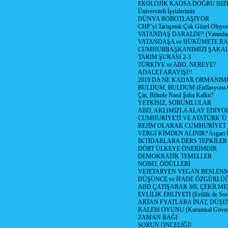
EKOLOJİK KAOSA DOĞRU HIZ
Üniversiteli İşsizlerimiz
DÜNYA ROBOTLAŞIYOR
CHP’yi Tartışmak Çok Güzel Oluyor
VATANDAŞ DARALDI!! (Vatandaş 
VATANDAŞA ve HÜKÜMETE RA
CUMHURBAŞKANIMIZI ŞAKA
TARIM ŞURASI 2-3
TÜRKİYE ve ABD, NEREYE?
ADALET ARAYIŞI!!
2019 DA NE KADAR ORMANIMI
BULDUM, BULDUM (Enflasyona Ç
Çin, Bilimle Nasıl Şaha Kalktı?
YETKİSİZ, SORUMLULAR
ABD, AKLIMIZLA ALAY EDİYOR
CUMHURİYETİ VE ATATÜRK’Ü
REJİM OLARAK CUMHURİYET
VERGİ KİMDEN ALINIR? Asgari Üc
İKTİDARLARA DERS TEPKİLER
DÖRT ÜLKEYE ÖNERİMDİR
DEMOKRATİK TEMELLER
NOBEL ÖDÜLLERİ
VEJETARYEN VEGAN BESLEN
DÜŞÜNCE ve İFADE ÖZGÜRLÜ
ABD ÇATIŞARAK MI, ÇEKİLMEK
EVLİLİK EHLİYETİ (Evlilik de Soru
ARTAN FYATLARA İNAT, DÜŞ
KALEM OYUNU (Kurumsal Güvenili
ZAMAN BAĞI
SORUN ÖNCELİĞİ!