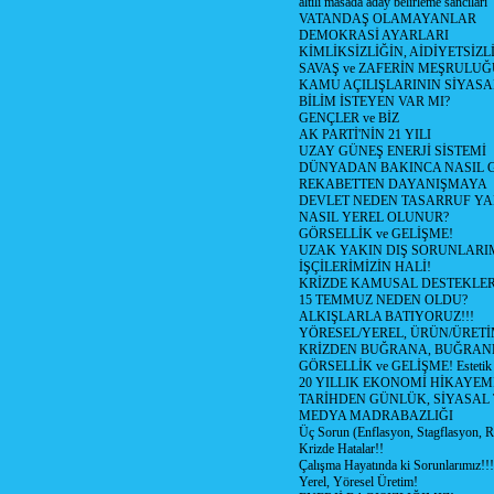
altılı masada aday belirleme sancıları
VATANDAŞ OLAMAYANLAR
DEMOKRASİ AYARLARI
KİMLİKSİZLİĞİN, AİDİYETSİZ
SAVAŞ ve ZAFERİN MEŞRULUĞ
KAMU AÇILIŞLARININ SİYASA
BİLİM İSTEYEN VAR MI?
GENÇLER ve BİZ
AK PARTİ'NİN 21 YILI
UZAY GÜNEŞ ENERJİ SİSTEMİ
DÜNYADAN BAKINCA NASIL
REKABETTEN DAYANIŞMAYA
DEVLET NEDEN TASARRUF Y
NASIL YEREL OLUNUR?
GÖRSELLİK ve GELİŞME!
UZAK YAKIN DIŞ SORUNLARIM
İŞÇİLERİMİZİN HALİ!
KRİZDE KAMUSAL DESTEKLE
15 TEMMUZ NEDEN OLDU?
ALKIŞLARLA BATIYORUZ!!!
YÖRESEL/YEREL, ÜRÜN/ÜRET
KRİZDEN BUĞRANA, BUĞRAN
GÖRSELLİK ve GELİŞME! Estetik mi
20 YILLIK EKONOMİ HİKAYEMİ
TARİHDEN GÜNLÜK, SİYASAL
MEDYA MADRABAZLIĞI
Üç Sorun (Enflasyon, Stagflasyon, 
Krizde Hatalar!!
Çalışma Hayatında ki Sorunlarımız!!!
Yerel, Yöresel Üretim!