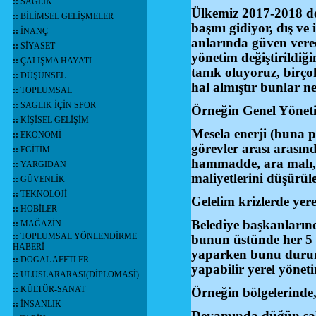
::
SAĞLIK
Ülkemiz 2017-2018 den
::
BİLİMSEL GELİŞMELER
başını gidiyor, dış v
::
İNANÇ
anlarında güven ver
::
SİYASET
yönetim değiştirildiğ
::
ÇALIŞMA HAYATI
tanık oluyoruz, birço
::
DÜŞÜNSEL
hal almıştır bunlar n
::
TOPLUMSAL
::
SAGLIK İÇİN SPOR
Örneğin Genel Yönetim
::
KİŞİSEL GELİŞİM
Mesela enerji (buna pe
::
EKONOMİ
görevler arası arasın
::
EGİTİM
hammadde, ara malı, 
::
YARGIDAN
maliyetlerini düşürül
::
GÜVENLİK
::
TEKNOLOJİ
Gelelim krizlerde yer
::
HOBİLER
Belediye başkanların
::
MAĞAZİN
::
TOPLUMSAL YÖNLENDİRME
bunun üstünde her 5 
HABERİ
yaparken bunu durumu
::
DOGAL AFETLER
yapabilir yerel yönet
::
ULUSLARARASI(DİPLOMASİ)
::
KÜLTÜR-SANAT
Örneğin bölgelerinde, 
::
İNSANLIK
Devamında düğün salo