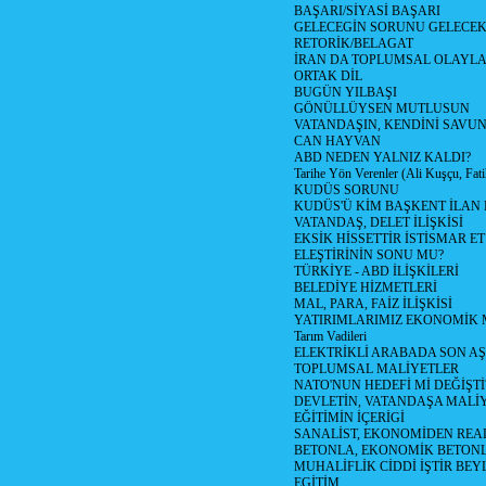
BAŞARI/SİYASİ BAŞARI
GELECEGİN SORUNU GELECEK!
RETORİK/BELAGAT
İRAN DA TOPLUMSAL OLAYL
ORTAK DİL
BUGÜN YILBAŞI
GÖNÜLLÜYSEN MUTLUSUN
VATANDAŞIN, KENDİNİ SAVU
CAN HAYVAN
ABD NEDEN YALNIZ KALDI?
Tarihe Yön Verenler (Ali Kuşçu, Fat
KUDÜS SORUNU
KUDÜS'Ü KİM BAŞKENT İLAN 
VATANDAŞ, DELET İLİŞKİSİ
EKSİK HİSSETTİR İSTİSMAR ET
ELEŞTİRİNİN SONU MU?
TÜRKİYE - ABD İLİŞKİLERİ
BELEDİYE HİZMETLERİ
MAL, PARA, FAİZ İLİŞKİSİ
YATIRIMLARIMIZ EKONOMİK 
Tarım Vadileri
ELEKTRİKLİ ARABADA SON A
TOPLUMSAL MALİYETLER
NATO'NUN HEDEFİ Mİ DEĞİŞTİ
DEVLETİN, VATANDAŞA MALİY
EĞİTİMİN İÇERİGİ
SANALİST, EKONOMİDEN REA
BETONLA, EKONOMİK BETON
MUHALİFLİK CİDDİ İŞTİR BEY
EGİTİM