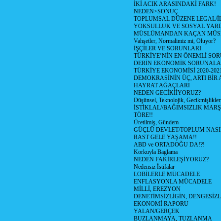
İKİ ACIK ARASINDAKİ FARK!
NEDEN>SONUÇ
TOPLUMSAL DÜZENE LEGAL/İ
YOKSULLUK VE SOSYAL YAR
MÜSLÜMANDAN KAÇAN MÜS
Vahşetler, Normalimiz mi, Oluyor?
İŞÇİLER VE SORUNLARI
TÜRKİYE’NİN EN ÖNEMLİ SOR
DERİN EKONOMİK SORUNAL
TÜRKİYE EKONOMİSİ 2020-202
DEMOKRASİNİN ÜÇ, ARTI BİR 
HAYRAT AĞAÇLARI
NEDEN GECİKİİYORUZ?
Düşünsel, Teknolojik, Gecikmişlikleri
İSTİKLAL//BAĞIMSIZLIK MARŞ
TÖRE!!
Üretilmiş, Gündem
GÜÇLÜ DEVLET/TOPLUM NASI
RAST GELE YAŞAMA!!
ABD ve ORTADOĞU DA!?!
Korkuyla Baglama
NEDEN FAKİRLEŞİYORUZ?
Nedensiz İstifalar
LOBİLERLE MÜCADELE
ENFLASYONLA MÜCADELE
MİLLİ, EREZYON
DENETİMSİZLİGİN, DENGESİZL
EKONOMİ RAPORU
YALAN/GERÇEK
BUZLANMAYA, TUZLANMA