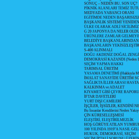
SONUÇ – NEDEN BU, SON UÇ?
PİKNİK ALANLARI TEMİZ TUT
MEDYADA YABANCI ORANI
EGİTİMDE NEDEN BAŞARISIZI
BAŞKANLIK SİSTEMİ YENİDEN
ÜLKE OLARAK ADLİ SİCİLİMİZ
G 20 JAPONYA DA NELER OLDU? (
ÜRÜNLERE ZAMLAR GELMEYE BA
BELEDİYE BAŞKANLARINDAN 
BAŞKANLARIN YEKİSİZLEŞTİRİ
S-400 ALINMALI
DOĞU AKDENİZ DOĞAL ZENGİ
DEMOKRASİ KAZANDI (Neden Dem
SEÇİM YAPMA HAKKI
TARIMSAL ÜRETİM
YASAMA DENETİMİ (Hakkıyla Mec
İMALAT SANAYİDE ÜRETİM 
SAĞLIKTA İLLER ARASI HAST
KALKINMA ve ADALET
KIYAMET GİBİ ÇEVRE RAPOR
İFTAR DAVETLERİ
YURT DIŞI CAMİLERİ
İŞÇİLER, İŞSİZLER, KENDİNİ 
Bu İnsanlar Kendilerini Neden Yakıy
ÇİN KÜRESELLEŞMESİ
ELEŞTİRİ, ELEŞTİRİLMEZLİK
HOŞ GÖRÜYE ATILAN YUMRU
100 YILINDA 1919''A NASIL GEL
HUKUK, DEMOKRASİ, SEÇİM
SEÇİM İPTALİ SORUNU ÜZERİ