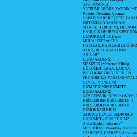
SAĞ DÜŞÜNCE
YATIRIMLARIMIZ, YATIRIM MI
Kirizden Ne Zaman Çıkarız?
YANLIŞ KARAR EŞİTTİR ZARAR
EŞİTSİZLİK YARATMAK!
SİYASAL TERCİH Mİ, EKONOMİ
HANİ, İLK ON BÜYÜK EKONOM
DEMOKRASİ VE Darbe
MUHALEFET ve CHP
HATALAR, HATALARI DOĞURDU
ALKIŞ, BİR DAHA ALKIŞ!!!
ADİL Mİ?
DOĞU AKDENİZ
SIRSIZLIK (Mahremin Yıkılışı)
HÜKÜMET İCRAATLARINA
İŞSİZLİĞİMİZİN NEDENLERİ
EKONOMİK/SİYASAL/SOSYAL
DEVLET YÖNETİMİ
HİZMET KİMİN HİZMETİ?
DOGU AKDENİZ
NEYE TEŞVİK, NEYE KÖSTEK,
KRİZLERDEN KİRİZ BEGEN -1
KRİZLERDEN KİRİZ BEGEN
DEMOKRASİ KRİZİ
SARHOŞ DEVLET SEDROMU!!
HÜKÜMET - DEVLET KİRİZİ
Araba fiaytları neden uctu?
MESCİDLER (Ayasofyayı Kebir Cam
CEPHEDEN, CEPHEYE (Sorundan 