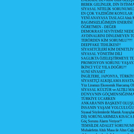
ENERJİDE DEVRİM GİBİ GELİŞ
BEBEK GELİNLER, DİN İSTİSM
SİYASAL NİTELİK SORUNUMU
EN ÇOK YAZDIĞIM KONULAR
YENİ ANAYASA TASLAGI Altılı 
BAGIMSIZLIĞIMIZIN ENERJİSİ
ÖĞRETMEN - DEĞER
DEMOKRASİ SEVİYEMİZ NEDEN
AYDINALRINI DİNLEMEYEN 
TERÖRDEN KİM SORUMLU??!!
DEEPFAKE TEHLİKESİ!!
SİYASETCİLERİ KİM DENETLİ
SİYASAL YÖNETİM DİLİ
SAGLIKTA ÖZELEŞTİRMEYE TE
PROMOSYON SORUNU YAŞAY
İKİNCİ YÜZ YILA DOĞRU!!
SUNİ SİYASET
İNGİLTERE, JAPONYA, TÜRKİ
SİYASETÇİ ALKIŞLAMA HASTA
Yüz Liramızı Ekonomik Harcamış O
SİYASAL KÜLTÜR ve ALTILI M
DÜNYA'NIN GÖÇMEN/SIĞINM
TÜRKİYE UCARKEN
ANKARA'NIN BAŞKENT OLUŞ
İNSANIN YAŞAM YOLCULUĞU
Siyasal Söylemlerde Mantık Arayışla
DIŞ SORUNLARIMIZA KISACA 
Göç Sorunu Alarm Veriyor!!
TEMSİLDE ADALET SORUNUMU
Muhalefetin Altılı Masa ile Altın Cağı