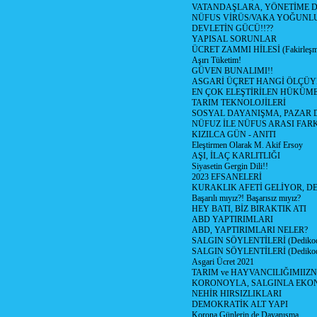
VATANDAŞLARA, YÖNETİME 
NÜFUS VİRÜS/VAKA YOĞUNL
DEVLETİN GÜCÜ!!??
YAPISAL SORUNLAR
ÜCRET ZAMMI HİLESİ (Fakirleşm
Aşırı Tüketim!
GÜVEN BUNALIMI!!
ASGARİ ÜÇRET HANGİ ÖLÇÜY
EN ÇOK ELEŞTİRİLEN HÜKÜM
TARIM TEKNOLOJİLERİ
SOSYAL DAYANIŞMA, PAZAR 
NÜFUZ İLE NÜFUS ARASI FAR
KIZILCA GÜN - ANITI
Eleştirmen Olarak M. Akif Ersoy
AŞI, İLAÇ KARLITLIĞI
Siyasetin Gergin Dili!!
2023 EFSANELERİ
KURAKLIK AFETİ GELİYOR, D
Başarılı mıyız?! Başarısız mıyız?
HEY BATI, BİZ BIRAKTIK ATI
ABD YAPTIRIMLARI
ABD, YAPTIRIMLARI NELER?
SALGIN SÖYLENTİLERİ (Dedikodu
SALGIN SÖYLENTİLERİ (Dedikodu
Asgari Ücret 2021
TARIM ve HAYVANCILIĞIMIIZ
KORONOYLA, SALGINLA EKO
NEHİR HIRSIZLIKLARI
DEMOKRATİK ALT YAPI
Korona Günlerin de Dayanışma