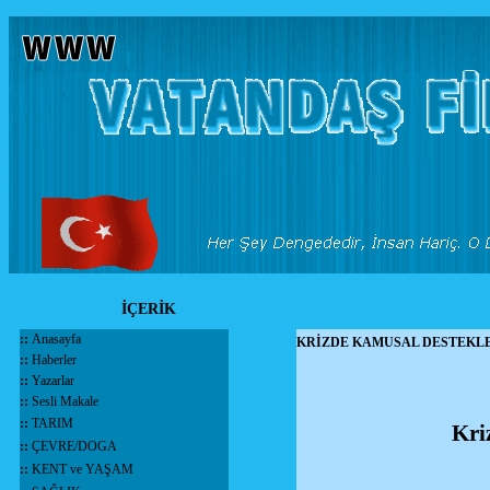
İÇERİK
::
Anasayfa
KRİZDE KAMUSAL DESTEKL
::
Haberler
::
Yazarlar
::
Sesli Makale
::
TARIM
Kri
::
ÇEVRE/DOGA
::
KENT ve YAŞAM