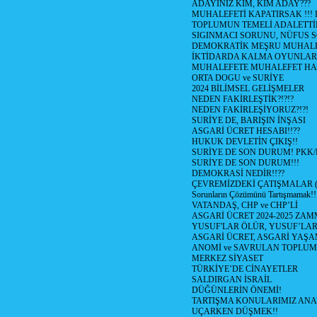
ADAYINIZ KİM, KİM ADAY???
MUHALEFETİ KAPATIRSAK !!!
TOPLUMUN TEMELİ ADALETTİR
SIGINMACI SORUNU, NÜFUS 
DEMOKRATİK MEŞRU MUHALFE
İKTİDARDA KALMA OYUNLAR
MUHALEFETE MUHALEFET HA
ORTA DOGU ve SURİYE
2024 BİLİMSEL GELİŞMELER
NEDEN FAKİRLEŞTİK?!?!?
NEDEN FAKİRLEŞİYORUZ?!?!
SURİYE DE, BARIŞIN İNŞASI
ASGARİ ÜCRET HESABI!!??
HUKUK DEVLETİN ÇIKIŞ!!
SURİYE DE SON DURUM! PKK
SURİYE DE SON DURUM!!!
DEMOKRASİ NEDİR!!??
ÇEVREMİZDEKİ ÇATIŞMALAR (Su
Sorunların Çözümünü Tartışmamak!!
VATANDAŞ, CHP ve CHP’Lİ
ASGARİ ÜCRET 2024-2025 ZA
YUSUF'LAR ÖLÜR, YUSUF’LAR
ASGARİ ÜCRET, ASGARİ YAŞAM
ANOMİ ve SAVRULAN TOPLUM
MERKEZ SİYASET
TÜRKİYE’DE CİNAYETLER
SALDIRGAN İSRAİL
DÜĞÜNLERİN ÖNEMİ!
TARTIŞMA KONULARIMIZ ANA
UÇARKEN DÜŞMEK!!