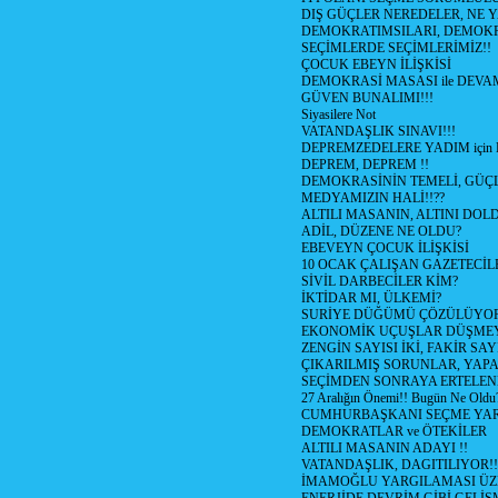
DIŞ GÜÇLER NEREDELER, NE 
DEMOKRATIMSILARI, DEMOKR
SEÇİMLERDE SEÇİMLERİMİZ!!
ÇOCUK EBEYN İLİŞKİSİ
DEMOKRASİ MASASI ile DEVA
GÜVEN BUNALIMI!!!
Siyasilere Not
VATANDAŞLIK SINAVI!!!
DEPREMZEDELERE YADIM için 
DEPREM, DEPREM !!
DEMOKRASİNİN TEMELİ, GÜÇLE
MEDYAMIZIN HALİ!!??
ALTILI MASANIN, ALTINI DOL
ADİL, DÜZENE NE OLDU?
EBEVEYN ÇOCUK İLİŞKİSİ
10 OCAK ÇALIŞAN GAZETECİ
SİVİL DARBECİLER KİM?
İKTİDAR MI, ÜLKEMİ?
SURİYE DÜĞÜMÜ ÇÖZÜLÜYO
EKONOMİK UÇUŞLAR DÜŞMEY
ZENGİN SAYISI İKİ, FAKİR SA
ÇIKARILMIŞ SORUNLAR, YAP
SEÇİMDEN SONRAYA ERTELE
27 Aralığın Önemi!! Bugün Ne Oldu
CUMHURBAŞKANI SEÇME YARI
DEMOKRATLAR ve ÖTEKİLER
ALTILI MASANIN ADAYI !!
VATANDAŞLIK, DAGITILIYOR!!
İMAMOĞLU YARGILAMASI ÜZ