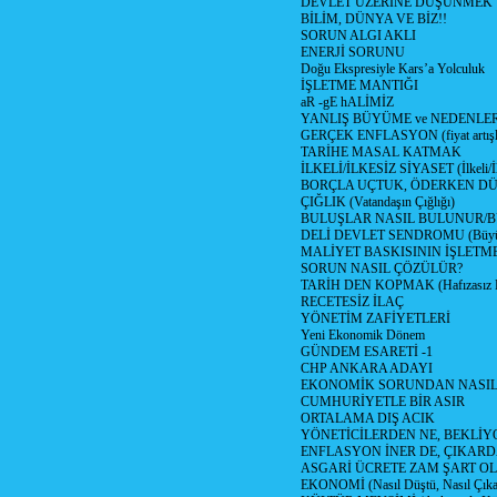
DEVLET ÜZERİNE DÜŞÜNMEK
BİLİM, DÜNYA VE BİZ!!
SORUN ALGI AKLI
ENERJİ SORUNU
Doğu Ekspresiyle Kars’a Yolculuk
İŞLETME MANTIĞI
aR -gE hALİMİZ
YANLIŞ BÜYÜME ve NEDENLER
GERÇEK ENFLASYON (fiyat artışla
TARİHE MASAL KATMAK
İLKELİ/İLKESİZ SİYASET (İlkeli/İl
BORÇLA UÇTUK, ÖDERKEN DÜŞ
ÇIĞLIK (Vatandaşın Çığlığı)
BULUŞLAR NASIL BULUNUR/
DELİ DEVLET SENDROMU (Büyük 
MALİYET BASKISININ İŞLETM
SORUN NASIL ÇÖZÜLÜR?
TARİH DEN KOPMAK (Hafızasız 
RECETESİZ İLAÇ
YÖNETİM ZAFİYETLERİ
Yeni Ekonomik Dönem
GÜNDEM ESARETİ -1
CHP ANKARA ADAYI
EKONOMİK SORUNDAN NASIL 
CUMHURİYETLE BİR ASIR
ORTALAMA DIŞ ACIK
YÖNETİCİLERDEN NE, BEKLİY
ENFLASYON İNER DE, ÇIKAR
ASGARİ ÜCRETE ZAM ŞART OL
EKONOMİ (Nasıl Düştü, Nasıl Çıka