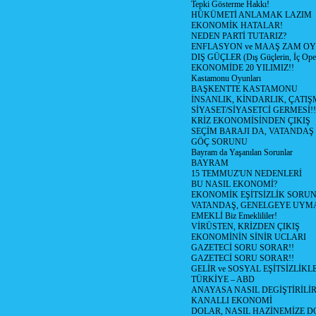
Tepki Gösterme Hakkı!
HÜKÜMETİ ANLAMAK LAZIM
EKONOMİK HATALAR!
NEDEN PARTİ TUTARIZ?
ENFLASYON ve MAAŞ ZAM O
DIŞ GÜÇLER (Dış Güçlerin, İç Ope
EKONOMİDE 20 YILIMIZ!!
Kastamonu Oyunları
BAŞKENTTE KASTAMONU
İNSANLIK, KİNDARLIK, ÇATIŞ
SİYASET/SİYASETCİ GERMESİ!!
KRİZ EKONOMİSİNDEN ÇIKIŞ
SEÇİM BARAJI DA, VATANDAŞ 
GÖÇ SORUNU
Bayram da Yaşanılan Sorunlar
BAYRAM
15 TEMMUZ'UN NEDENLERİ
BU NASIL EKONOMİ?
EKONOMİK EŞİTSİZLİK SORU
VATANDAŞ, GENELGEYE UYM
EMEKLİ Biz Emeklililer!
VİRÜSTEN, KRİZDEN ÇIKIŞ
EKONOMİNİN SİNİR UCLARI
GAZETECİ SORU SORAR!!
GAZETECİ SORU SORAR!!
GELİR ve SOSYAL EŞİTSİZLİKL
TÜRKİYE – ABD
ANAYASA NASIL DEGİŞTİRİLİR
KANALLI EKONOMİ
DOLAR, NASIL HAZİNEMİZE DO