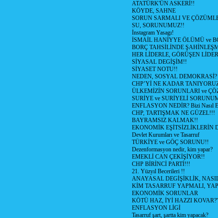
ATATÜRK'ÜN ASKERİ!!
KÖYDE, SAHNE
SORUN SARMALI VE ÇÖZÜMLE
SU, SORUNUMUZ!!
İnstagram Yasagı!
İSMAİL HANİYYE ÖLÜMÜ ve 
BORÇ TAHSİLİNDE ŞAHİNLEŞM
HER LİDERLE, GÖRÜŞEN LİDER
SİYASAL DEGİŞİM!!
SİYASET NOTU!!
NEDEN, SOSYAL DEMOKRASİ?
CHP’Yİ NE KADAR TANIYORU
ÜLKEMİZİN SORUNLARI ve Ç
SURİYE ve SURİYELİ SORUNU
ENFLASYON NEDİR? Bizi Nasıl Et
CHP, TARTIŞMAK NE GÜZEL!!!
BAYRAMSIZ KALMAK!!
EKONOMİK EŞİTSİZLİKLERİN 
Devlet Kurumları ve Tasarruf
TÜRKİYE ve GÖÇ SORUNU!!
Dezenformasyon nedir, kim yapar?
EMEKLİ CAN ÇEKİŞİYOR!!
CHP BİRİNCİ PARTİ!!!
21. Yüzyıl Becerileri !!
ANAYASAL DEGİŞİKLİK, NASI
KİM TASARRUF YAPMALI, YAP
EKONOMİK SORUNLAR
KÖTÜ HAZ, İYİ HAZZI KOVAR?'
ENFLASYON LİGİ
Tasarruf şart, şartta kim yapacak?