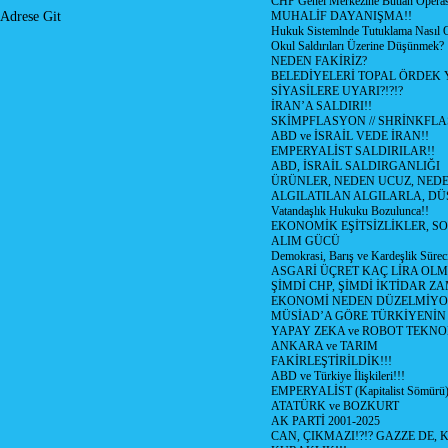
CHP Genel Merkezine Butlan Opera
MUHALİF DAYANIŞMA!!
Adrese Git
Hukuk Sistemlnde Tutuklama Nasıl 
Okul Saldırıları Üzerine Düşünmek?
NEDEN FAKİRİZ?
BELEDİYELERİ TOPAL ÖRDEK
SİYASİLERE UYARI?!?!?
İRAN’A SALDIRI!!
SKİMPFLASYON // SHRİNKFL
ABD ve İSRAİL VEDE İRAN!!
EMPERYALİST SALDIRILAR!!
ABD, İSRAİL SALDIRGANLIĞI
ÜRÜNLER, NEDEN UCUZ, NEDE
ALGILATILAN ALGILARLA, DÜ
Vatandaşlık Hukuku Bozulunca!!
EKONOMİK EŞİTSİZLİKLER, S
ALIM GÜCÜ
Demokrasi, Barış ve Kardeşlik Süreci
ASGARİ ÜÇRET KAÇ LİRA OLM
ŞİMDİ CHP, ŞİMDİ İKTİDAR ZA
EKONOMİ NEDEN DÜZELMİYO
MÜSİAD’A GÖRE TÜRKİYENİN
YAPAY ZEKA ve ROBOT TEKNO
ANKARA ve TARIM
FAKİRLEŞTİRİLDİK!!!
ABD ve Türkiye İlişkileri!!!
EMPERYALİST (Kapitalist Sömür
ATATÜRK ve BOZKURT
AK PARTİ 2001-2025
CAN, ÇIKMAZI!?!? GAZZE DE, 