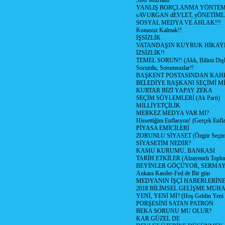
SıRf MuHaliF
YANLIŞ BORÇLANMA YÖNTEMİ
sAVURGAN dEVLET, yÖNETİML
SOSYAL MEDYA VE AHLAK!!!
Konusuz Kalmak!!
İŞSİZLİK
VATANDAŞIN KUYRUK HİKAY
İZSİZLİK!!
TEMEL SORUN!! (Aklı, Bilimi Dış
Sorumlu, Sorumsuzlar!!
BAŞKENT POSTASINDAN KA
BELEDİYE BAŞKANI SEÇİMİ Mİ
KURTAR BİZİ YAPAY ZEKA
SEÇİM SÖYLEMLERİ (Ak Parti)
MİLLİYETÇİLİK
MERKEZ MEDYA VAR MI?
Hissettiğim Enflasyon! (Gerçek Enfl
PİYASA EMİCİLERİ
ZORUNLU SİYASET (Özgür Seçim
SİYASETİM NEDİR?
KAMU KURUMU, BANKASI
TARİH ETKİLER (Alzaymırlı Toplu
BEYİNLER GÖÇÜYOR, SERMAY
Ankara Kasder-Fed de Bir gün
MEDYANIN İŞÇİ HABERLERİN
2018 BİLİMSEL GELİŞME MUH
YENİ, YENİ Mİ? (Hoş Geldin Yeni 
PORŞESİNİ SATAN PATRON
BEKA SORUNU MU OLUR?
KAR GÜZEL DE