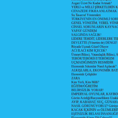
Asgari Ücret Ne Kadar Artmalı?
YERLİ ve MİLLİ ŞİRKETLERİN
CENAZEDE FIKRA ANLATMAK
Su Tasarruf Yöntemleri
TÜRKİYE'NİN EN ÖNEMLİ SOR
GENEL YÖNETİM, YEREL YÖN
CİNSEL SORUNLARIN KAYNAG
YAPAY GÜNDEM
SALGINDA SAĞLIK!
LİDERE TEHDİT, LİDERLERE T
DEVLETTE (Yönetim de) DENGE!
Rüyada Uçmak Güzel Oluyor
ACI İLACI KİM İÇECEK?
Ümmet Bilinci, Vatandaşlık Bilinci, A
TERÖR/TERÖRİST/TERÖRİZM
UÇMADIĞIMIZIN RESMİDİR
Ekonomik Sıkıntılar Nasıl Aşılacak?
ALKIŞLARLA, EKONOMİK BATI
Ekonomik Çelişkiler
ZARA
Kim Yerli, Kim Milli?
EĞİTİM/ÖĞRETİM
BELİRSİZLİK YORAR!
EMPERYAL OYUNLAR, KAYBOL
Gücün Acizliği/Rasyonellikten Uzakl
AYIP, KABAHAT, SUÇ, GÜNAH (K
NASIL GÖRÜNÜYORUZ? Görüyor
KACAK İÇKİNİN ve ÖLÜMLERİ
EŞİTSİZLİK BELASI İNSANLIĞ
Ekonomide Alarm Zili Çalıyor!!!