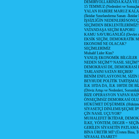
DEMİRYOLLARINDA KAZA VE
15 TEMMUZ (Nedenleri ve Sonuçlar
YALAN HABERE MARUZ KAL
(İktidar Sınırlandırma Sanatı -İktidar 
İŞSİZLİĞİN NEDENLERİ/SONU
SEÇİMDEN BEKLENTİLERİMİZ!
VATANDAŞA SEÇİM RAPORU
KAMU SAVURGANLIĞI (Devlet ne 
EKSİK SEÇİM, DEMOKRATİK M
EKONOMİ NE OLACAK?
SEÇİMLERİMİZ
Muhalif Lider Kim?
YANLIŞ EKONOMİK BİLGİLER
NEDEN SEÇİM?? NASIL SEÇİM?
DEMOKRASİ DE, DEMOKRASİ 
TARLASINI SATAN REÇBER!
BENİM ENFLASYONUM, SİZİ
BEYHUDE POLİTİK TARTIŞMAL
İLK 10'DA DA, İLK 100'DE DE 
(Döviz Artışı ve Nedenleri, Sorumlula
BİZE OPERASYON YAPAN HAİ
ÖNSEÇİMSİZ DEMORKASİ OLU
HÜKÜMET DÜŞÜRMEK (Hükümet 
SİYASETÇİ DİNLEME/ŞEÇME İ
ÇİN NASIL UÇUYOR?
MUHALEFET İKTİDAR, DEMOK
İLKE, YÖNTEM, DEGER = SEÇİ
GERİLEN SİYASETİN PATLAMA
BİNA ÜRETİR Mİ? (Üreten Bina, Tü
SİYASAL ESARET!!