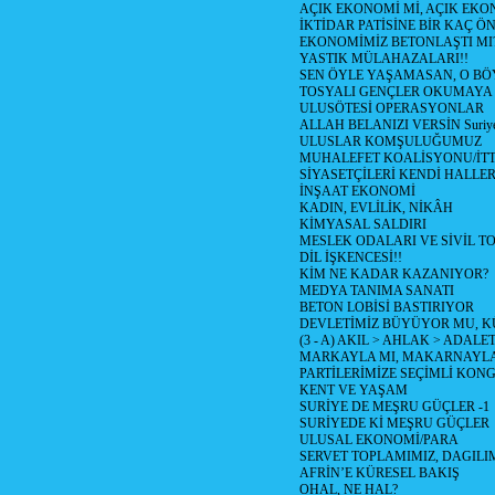
AÇIK EKONOMİ Mİ, AÇIK EKO
İKTİDAR PATİSİNE BİR KAÇ ÖN
EKONOMİMİZ BETONLAŞTI MI
YASTIK MÜLAHAZALARI!!
SEN ÖYLE YAŞAMASAN, O BÖ
TOSYALI GENÇLER OKUMAYA
ULUSÖTESİ OPERASYONLAR
ALLAH BELANIZI VERSİN Suriye 
ULUSLAR KOMŞULUĞUMUZ
MUHALEFET KOALİSYONU/İTT
SİYASETÇİLERİ KENDİ HALLE
İNŞAAT EKONOMİ
KADIN, EVLİLİK, NİKÂH
KİMYASAL SALDIRI
MESLEK ODALARI VE SİVİL T
DİL İŞKENCESİ!!
KİM NE KADAR KAZANIYOR?
MEDYA TANIMA SANATI
BETON LOBİSİ BASTIRIYOR
DEVLETİMİZ BÜYÜYOR MU, 
(3 - A) AKIL > AHLAK > ADALE
MARKAYLA MI, MAKARNAYLA 
PARTİLERİMİZE SEÇİMLİ KON
KENT VE YAŞAM
SURİYE DE MEŞRU GÜÇLER -1
SURİYEDE Kİ MEŞRU GÜÇLER
ULUSAL EKONOMİ/PARA
SERVET TOPLAMIMIZ, DAGILI
AFRİN’E KÜRESEL BAKIŞ
OHAL, NE HAL?