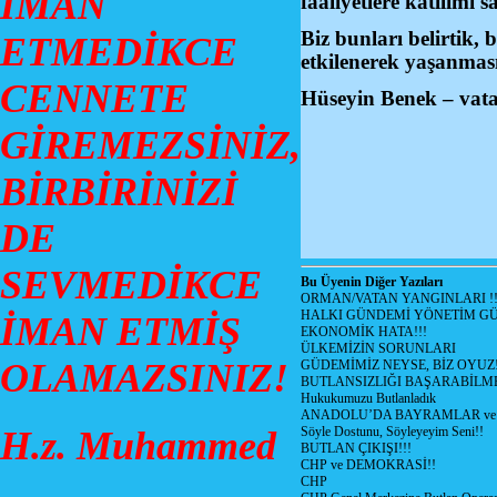
İMAN
faaliyetlere katılımı 
Biz bunları belirtik,
ETMEDİKCE
etkilenerek yaşanması
CENNETE
Hüseyin B
GİREMEZSİNİZ,
BİRBİRİNİZİ
DE
SEVMEDİKCE
Bu Üyenin Diğer Yazıları
ORMAN/VATAN YANGINLARI !!
HALKI GÜNDEMİ YÖNETİM GÜ
İMAN ETMİŞ
EKONOMİK HATA!!!
ÜLKEMİZİN SORUNLARI
OLAMAZSINIZ!
GÜDEMİMİZ NEYSE, BİZ OYUZ
BUTLANSIZLIĞI BAŞARABİLME
Hukukumuzu Butlanladık
ANADOLU’DA BAYRAMLAR ve 
H.z. Muhammed
Söyle Dostunu, Söyleyeyim Seni!!
BUTLAN ÇIKIŞI!!!
CHP ve DEMOKRASİ!!
CHP