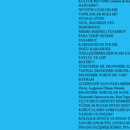
KÜLTÜR MEVSİMİ (Ankara da Kült
HAİN KİM??
NÜVİT'İN GÜNLÜKLERİ
YAPILANLAR BOŞA MI?
SİYASAL FİTNE
SİVİL, BAGIMSIZ STÖ
DEMOKRASİ
MİKRO (KİŞİSEL) TASARRUF
PARA TAKİP SİSTEMİ
TASARRUF
KAREDENİZ EN İYİLERİ
DOĞU KARADENİZ
ÖZELLEŞTİRMELERİN KARI ZA
9 EYLÜL VE CHP
BATTIK!!!
TÜKETEREK Mİ, EKONOMİK S
YAPISAL EKONOMİK SORUNL
EKONOMİK SORUN MU VAR?
BAYRAM
ALTERNATİF ASYA PARA BİRİM
Döviz, Açığınızın Olması Demek,
EKONOMİK SORUNLAR NASIL 
Ekonomik Operasyon mu, Kim Yapı
UÇUYORUZ EMNİYET KEMERİNİ
YÜZDE 49.50 ZAM NEYİN NESİ?
KORUCULARIN GÖREVLERİ (Polis 
YANGIN VE ÖNLEM!!
KÖLELİGE DÖNÜŞ VE İNSAN T
SAVURGANLIKTAN, SAVRULMA
İNSANİ GELİŞMİŞLİĞİMİZ, İN