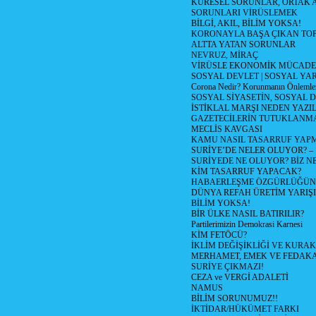
KÜRESEL SORUNLAR, ORTAK 
SORUNLARI VİRÜSLEMEK
BİLGİ, AKIL, BİLİM YOKSA!
KORONAYLA BAŞA ÇIKAN TOP
ALTTA YATAN SORUNLAR
NEVRUZ, MİRAÇ
VİRÜSLE EKONOMİK MÜCADE
SOSYAL DEVLET | SOSYAL YA
Corona Nedir? Korunmanın Önlemler
SOSYAL SİYASETİN, SOSYAL 
İSTİKLAL MARŞI NEDEN YAZIL
GAZETECİLERİN TUTUKLANM
MECLİS KAVGASI
KAMU NASIL TASARRUF YAPM
SURİYE’DE NELER OLUYOR? – 1 S
SURİYEDE NE OLUYOR? BİZ NE
KİM TASARRUF YAPACAK?
HABAERLEŞME ÖZGÜRLÜĞÜNE
DÜNYA REFAH ÜRETİM YARIŞI
BİLİM YOKSA!
BİR ÜLKE NASIL BATIRILIR?
Partilerimizin Demokrasi Karnesi
KİM FETÖCÜ?
İKLİM DEĞİŞİKLİĞİ VE KURAK
MERHAMET, EMEK VE FEDAK
SURİYE ÇIKMAZI!
CEZA ve VERGİ ADALETİ
NAMUS
BİLİM SORUNUMUZ!!
İKTİDAR/HÜKÜMET FARKI