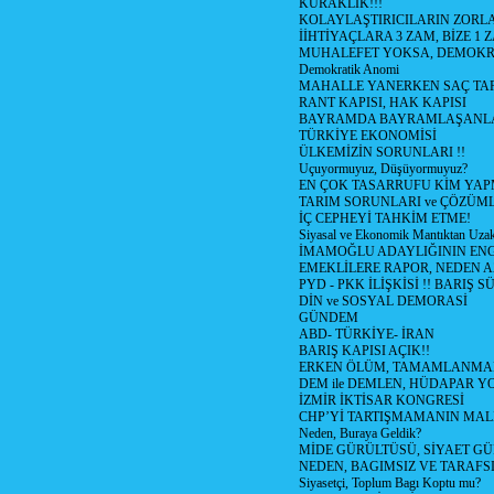
KURAKLIK!!!
KOLAYLAŞTIRICILARIN ZORLA
İİHTİYAÇLARA 3 ZAM, BİZE 1 
MUHALEFET YOKSA, DEMOKR
Demokratik Anomi
MAHALLE YANERKEN SAÇ TA
RANT KAPISI, HAK KAPISI
BAYRAMDA BAYRAMLAŞANL
TÜRKİYE EKONOMİSİ
ÜLKEMİZİN SORUNLARI !!
Uçuyormuyuz, Düşüyormuyuz?
EN ÇOK TASARRUFU KİM YAP
TARIM SORUNLARI ve ÇÖZÜML
İÇ CEPHEYİ TAHKİM ETME!
Siyasal ve Ekonomik Mantıktan Uza
İMAMOĞLU ADAYLIĞININ ENG
EMEKLİLERE RAPOR, NEDEN 
PYD - PKK İLİŞKİSİ !! BARIŞ SÜ
DİN ve SOSYAL DEMORASİ
GÜNDEM
ABD- TÜRKİYE- İRAN
BARIŞ KAPISI AÇIK!!
ERKEN ÖLÜM, TAMAMLANMAMI
DEM ile DEMLEN, HÜDAPAR 
İZMİR İKTİSAR KONGRESİ
CHP’Yİ TARTIŞMAMANIN MALİ
Neden, Buraya Geldik?
MİDE GÜRÜLTÜSÜ, SİYAET G
NEDEN, BAGIMSIZ VE TARAFS
Siyasetçi, Toplum Bagı Koptu mu?