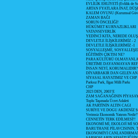
EVLİLİK EHLİYETİ (Evlilik de Sor
ARTAN FYATLARA İNAT, DÜ
KALEM OYUNU (Kurumsal Güvenil
ZAMAN BAĞI
SORUN ÖNCELİĞİ!
HÜKÜMET KURNAZLIKLARI
VATANSEVERLİK
YEDİNCİ KITA, NEREDE OLU
DEVLETLE İLİŞKİLERİMİZ - 2
DEVLETLE İLİŞKİLERİMİZ -1
SOSYALLEŞME, SOSYALLEŞ
EĞİTİMİN ÇIKTISI NE?
PARA KÜLTÜRÜ OLMAYANLA
ÜRETİME DAYANMAYAN REF
İNSAN NEYİ, KORUMALIDIR?
DİYARBAKIR DAN GELEN AN
SİYASAL HAYATIMIZ VE CHP
Parksız Park, Ilgaz Milli Parkı
CHP
2023 DEN, 2003’E
ZAM SAĞANAĞININ PİYASAY
Toplu Taşımada Ücret Adaleti
AK PARTİNİN ALTIN CAGI
SURİYE VE DOGU AKDENİZ 
Verimsiz Ekonomik Yatırım Nedir?
CENNETİN TERK EDİLMESİ!!
EKONOMİ Mİ, EKOLOJİ Mİ 
BARUTHANE PİLAVCISININ, 
EKONOMİYİ CANLANDIRMANI
SARHOŞLARIN SESSİZLİĞİ/İNİ