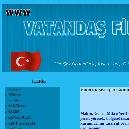
İÇERİK
::
Anasayfa
MİKRO (KİŞİSEL) TASARRU
::
Haberler
::
Yazarlar
::
Sesli Makale
::
TARIM
Makro, Genel, Mikro Yerel o
::
ÇEVRE/DOGA
yerel, yöresel,, bölgesel t
kurumlarının tasarruf oranl
::
KENT ve YAŞAM
değineceğim…