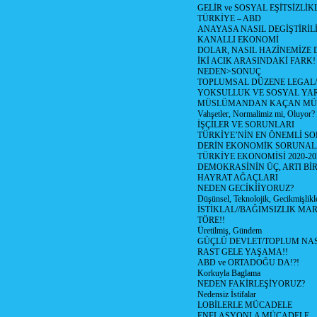
GELİR ve SOSYAL EŞİTSİZLİK
TÜRKİYE – ABD
ANAYASA NASIL DEGİŞTİRİL
KANALLI EKONOMİ
DOLAR, NASIL HAZİNEMİZE D
İKİ ACIK ARASINDAKİ FARK!
NEDEN>SONUÇ
TOPLUMSAL DÜZENE LEGAL/
YOKSULLUK VE SOSYAL Y
MÜSLÜMANDAN KAÇAN MÜ
Vahşetler, Normalimiz mi, Oluyor?
İŞÇİLER VE SORUNLARI
TÜRKİYE’NİN EN ÖNEMLİ SO
DERİN EKONOMİK SORUNA
TÜRKİYE EKONOMİSİ 2020-20
DEMOKRASİNİN ÜÇ, ARTI Bİ
HAYRAT AĞAÇLARI
NEDEN GECİKİİYORUZ?
Düşünsel, Teknolojik, Gecikmişlikle
İSTİKLAL//BAĞIMSIZLIK MAR
TÖRE!!
Üretilmiş, Gündem
GÜÇLÜ DEVLET/TOPLUM NAS
RAST GELE YAŞAMA!!
ABD ve ORTADOĞU DA!?!
Korkuyla Baglama
NEDEN FAKİRLEŞİYORUZ?
Nedensiz İstifalar
LOBİLERLE MÜCADELE
ENFLASYONLA MÜCADELE