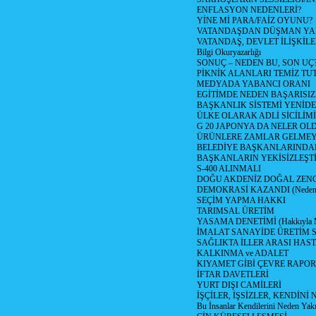
ENFLASYON NEDENLERİ?
YİNE Mİ PARA/FAİZ OYUNU?
VATANDAŞDAN DÜŞMAN Y
VATANDAŞ, DEVLET İLİŞKİLE
Bilgi Okuryazarlığı
SONUÇ – NEDEN BU, SON UÇ
PİKNİK ALANLARI TEMİZ TU
MEDYADA YABANCI ORANI
EGİTİMDE NEDEN BAŞARISIZ
BAŞKANLIK SİSTEMİ YENİDE
ÜLKE OLARAK ADLİ SİCİLİM
G 20 JAPONYA DA NELER OLDU? 
ÜRÜNLERE ZAMLAR GELMEYE B
BELEDİYE BAŞKANLARINDAN
BAŞKANLARIN YEKİSİZLEŞTİ
S-400 ALINMALI
DOĞU AKDENİZ DOĞAL ZENG
DEMOKRASİ KAZANDI (Neden D
SEÇİM YAPMA HAKKI
TARIMSAL ÜRETİM
YASAMA DENETİMİ (Hakkıyla Me
İMALAT SANAYİDE ÜRETİM
SAĞLIKTA İLLER ARASI HAS
KALKINMA ve ADALET
KIYAMET GİBİ ÇEVRE RAPO
İFTAR DAVETLERİ
YURT DIŞI CAMİLERİ
İŞÇİLER, İŞSİZLER, KENDİN
Bu İnsanlar Kendilerini Neden Yak