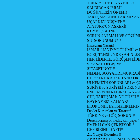
TÜRKİYE’DE CİNAYETLER
SALDIRGAN İSRAİL
DÜĞÜNLERİN ÖNEMİ!
TARTIŞMA KONULARIMIZ AN
UÇARKEN DÜŞMEK!!
ATATÜRK'ÜN ASKERİ!!
KÖYDE, SAHNE
SORUN SARMALI VE ÇÖZÜML
SU, SORUNUMUZ!!
İnstagram Yasagı!
İSMAİL HANİYYE ÖLÜMÜ ve
BORÇ TAHSİLİNDE ŞAHİNLEŞ
HER LİDERLE, GÖRÜŞEN LİDE
SİYASAL DEGİŞİM!!
SİYASET NOTU!!
NEDEN, SOSYAL DEMOKRASİ
CHP’Yİ NE KADAR TANIYOR
ÜLKEMİZİN SORUNLARI ve 
SURİYE ve SURİYELİ SORUN
ENFLASYON NEDİR? Bizi Nasıl E
CHP, TARTIŞMAK NE GÜZEL!!
BAYRAMSIZ KALMAK!!
EKONOMİK EŞİTSİZLİKLERİN
Devlet Kurumları ve Tasarruf
TÜRKİYE ve GÖÇ SORUNU!!
Dezenformasyon nedir, kim yapar?
EMEKLİ CAN ÇEKİŞİYOR!!
CHP BİRİNCİ PARTİ!!!
21. Yüzyıl Becerileri !!
ANAYASAL DEGİŞİKLİK, NAS