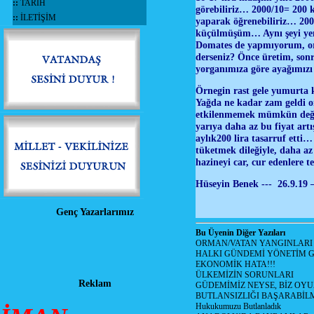
::
TARİH
görebiliriz… 2000/10= 200 
::
İLETİŞİM
yaparak öğrenebiliriz… 20
küçülmüşüm… Aynı şeyi yeme
Domates de yapmıyorum, or
derseniz? Önce üretim, son
yorganımıza göre ayağımız
Örnegin rast gele yumurta 
Yağda ne kadar zam geldi on
etkilenmemek mümkün değil, 
yarıya daha az bu fiyat art
aylık200 lira tasarruf etti…
tüketmek dileğiyle, daha az
hazineyi car, cur edenlere 
Hüseyin Benek --- 26.9.19 
Genç Yazarlarımız
Bu Üyenin Diğer Yazıları
ORMAN/VATAN YANGINLARI !
HALKI GÜNDEMİ YÖNETİM G
EKONOMİK HATA!!!
ÜLKEMİZİN SORUNLARI
Reklam
GÜDEMİMİZ NEYSE, BİZ OYU
BUTLANSIZLIĞI BAŞARABİLM
Hukukumuzu Butlanladık