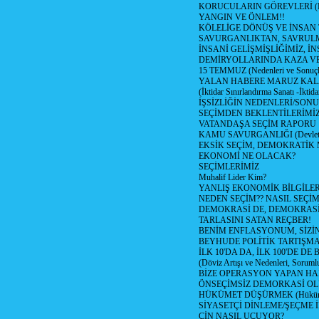
KORUCULARIN GÖREVLERİ (Polis
YANGIN VE ÖNLEM!!
KÖLELİGE DÖNÜŞ VE İNSAN 
SAVURGANLIKTAN, SAVRULM
İNSANİ GELİŞMİŞLİĞİMİZ, İ
DEMİRYOLLARINDA KAZA V
15 TEMMUZ (Nedenleri ve Sonuçl
YALAN HABERE MARUZ KA
(İktidar Sınırlandırma Sanatı -İktida
İŞSİZLİĞİN NEDENLERİ/SON
SEÇİMDEN BEKLENTİLERİMİZ
VATANDAŞA SEÇİM RAPORU
KAMU SAVURGANLIĞI (Devlet n
EKSİK SEÇİM, DEMOKRATİK 
EKONOMİ NE OLACAK?
SEÇİMLERİMİZ
Muhalif Lider Kim?
YANLIŞ EKONOMİK BİLGİLE
NEDEN SEÇİM?? NASIL SEÇİM
DEMOKRASİ DE, DEMOKRASİ
TARLASINI SATAN REÇBER!
BENİM ENFLASYONUM, SİZ
BEYHUDE POLİTİK TARTIŞMA
İLK 10'DA DA, İLK 100'DE D
(Döviz Artışı ve Nedenleri, Sorumlu
BİZE OPERASYON YAPAN HA
ÖNSEÇİMSİZ DEMORKASİ OL
HÜKÜMET DÜŞÜRMEK (Hükümet
SİYASETÇİ DİNLEME/ŞEÇME 
ÇİN NASIL UÇUYOR?