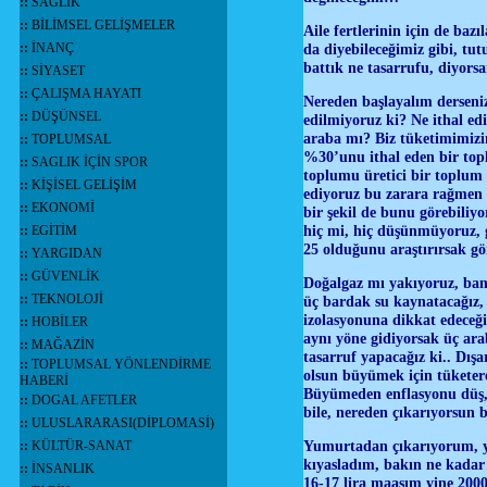
::
SAĞLIK
::
BİLİMSEL GELİŞMELER
Aile fertlerinin için de baz
::
İNANÇ
da diyebileceğimiz gibi, t
battık ne tasarrufu, diyor
::
SİYASET
::
ÇALIŞMA HAYATI
Nereden başlayalım derseniz
::
DÜŞÜNSEL
edilmiyoruz ki? Ne ithal ed
araba mı? Biz tüketimimizi
::
TOPLUMSAL
%30’unu ithal eden bir t
::
SAGLIK İÇİN SPOR
toplumu üretici bir toplum o
::
KİŞİSEL GELİŞİM
ediyoruz bu zarara rağmen 
::
EKONOMİ
bir şekil de bunu görebiliy
hiç mi, hiç düşünmüyoruz, 
::
EGİTİM
25 olduğunu araştırırsak gö
::
YARGIDAN
::
GÜVENLİK
Doğalgaz mı yakıyoruz, bany
::
TEKNOLOJİ
üç bardak su kaynatacağız, e
izolasyonuna dikkat edeceğ
::
HOBİLER
aynı yöne gidiyorsak üç ara
::
MAĞAZİN
tasarruf yapacağız ki.. Dışa
::
TOPLUMSAL YÖNLENDİRME
olsun büyümek için tüketer
HABERİ
Büyümeden enflasyonu düş, 
::
DOGAL AFETLER
bile, nereden çıkarıyorsun
::
ULUSLARARASI(DİPLOMASİ)
Yumurtadan çıkarıyorum, y
::
KÜLTÜR-SANAT
kıyasladım, bakın ne kada
::
İNSANLIK
16-17 lira maaşım yine 20