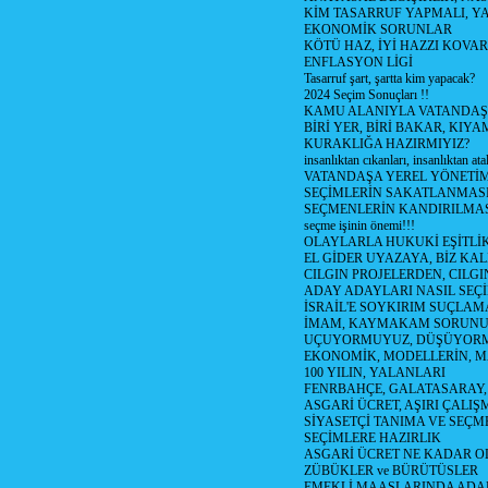
KİM TASARRUF YAPMALI, YA
EKONOMİK SORUNLAR
KÖTÜ HAZ, İYİ HAZZI KOVAR?
ENFLASYON LİGİ
Tasarruf şart, şartta kim yapacak?
2024 Seçim Sonuçları !!
KAMU ALANIYLA VATANDAŞ
BİRİ YER, BİRİ BAKAR, KIYA
KURAKLIĞA HAZIRMIYIZ?
insanlıktan cıkanları, insanlıktan ata
VATANDAŞA YEREL YÖNETİ
SEÇİMLERİN SAKATLANMASI
SEÇMENLERİN KANDIRILMAS
seçme işinin önemi!!!
OLAYLARLA HUKUKİ EŞİTLİK 
EL GİDER UYAZAYA, BİZ KAL
CILGIN PROJELERDEN, CILGIN
ADAY ADAYLARI NASIL SEÇİ
İSRAİL'E SOYKIRIM SUÇLAMA
İMAM, KAYMAKAM SORUN
UÇUYORMUYUZ, DÜŞÜYORM
EKONOMİK, MODELLERİN, MA
100 YILIN, YALANLARI
FENRBAHÇE, GALATASARAY,
ASGARİ ÜCRET, AŞIRI ÇALIŞ
SİYASETÇİ TANIMA VE SEÇME
SEÇİMLERE HAZIRLIK
ASGARİ ÜCRET NE KADAR OLM
ZÜBÜKLER ve BÜRÜTÜSLER
EMEKLİ MAAŞLARINDA ADA