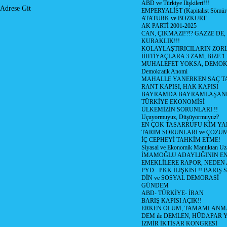
ABD ve Türkiye İlişkileri!!!
Adrese Git
EMPERYALİST (Kapitalist Sömü
ATATÜRK ve BOZKURT
AK PARTİ 2001-2025
CAN, ÇIKMAZI!?!? GAZZE DE,
KURAKLIK!!!
KOLAYLAŞTIRICILARIN ZORL
İİHTİYAÇLARA 3 ZAM, BİZE 1
MUHALEFET YOKSA, DEMOK
Demokratik Anomi
MAHALLE YANERKEN SAÇ T
RANT KAPISI, HAK KAPISI
BAYRAMDA BAYRAMLAŞAN
TÜRKİYE EKONOMİSİ
ÜLKEMİZİN SORUNLARI !!
Uçuyormuyuz, Düşüyormuyuz?
EN ÇOK TASARRUFU KİM YA
TARIM SORUNLARI ve ÇÖZÜ
İÇ CEPHEYİ TAHKİM ETME!
Siyasal ve Ekonomik Mantıktan Uz
İMAMOĞLU ADAYLIĞININ EN
EMEKLİLERE RAPOR, NEDEN
PYD - PKK İLİŞKİSİ !! BARIŞ 
DİN ve SOSYAL DEMORASİ
GÜNDEM
ABD- TÜRKİYE- İRAN
BARIŞ KAPISI AÇIK!!
ERKEN ÖLÜM, TAMAMLANMA
DEM ile DEMLEN, HÜDAPAR
İZMİR İKTİSAR KONGRESİ