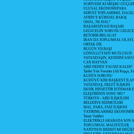
SURİYEDE Kİ MEŞRU GÜÇLE
ULUSAL EKONOMİ/PARA
SERVET TOPLAMIMIZ, DAGIL
AFRİN’E KÜRESEL BAKIŞ
OHAL, NE HAL?
BAŞARI/SİYASİ BAŞARI
GELECEGİN SORUNU GELECEK
RETORİK/BELAGAT
İRAN DA TOPLUMSAL OLAY
ORTAK DİL
BUGÜN YILBAŞI
GÖNÜLLÜYSEN MUTLUSUN
VATANDAŞIN, KENDİNİ SAV
CAN HAYVAN
ABD NEDEN YALNIZ KALDI?
Tarihe Yön Verenler (Ali Kuşçu, Fa
KUDÜS SORUNU
KUDÜS'Ü KİM BAŞKENT İLAN
VATANDAŞ, DELET İLİŞKİSİ
EKSİK HİSSETTİR İSTİSMAR 
ELEŞTİRİNİN SONU MU?
TÜRKİYE - ABD İLİŞKİLERİ
BELEDİYE HİZMETLERİ
MAL, PARA, FAİZ İLİŞKİSİ
YATIRIMLARIMIZ EKONOMİK
Tarım Vadileri
ELEKTRİKLİ ARABADA SON
TOPLUMSAL MALİYETLER
NATO'NUN HEDEFİ Mİ DEĞİŞT