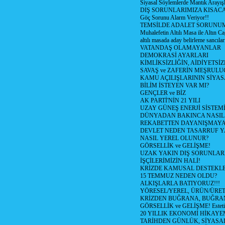
Siyasal Söylemlerde Mantık Arayışl
DIŞ SORUNLARIMIZA KISACA
Göç Sorunu Alarm Veriyor!!
TEMSİLDE ADALET SORUNUM
Muhalefetin Altılı Masa ile Altın Ca
altılı masada aday belirleme sancılar
VATANDAŞ OLAMAYANLAR
DEMOKRASİ AYARLARI
KİMLİKSİZLİĞİN, AİDİYETSİ
SAVAŞ ve ZAFERİN MEŞRUL
KAMU AÇILIŞLARININ SİYAS
BİLİM İSTEYEN VAR MI?
GENÇLER ve BİZ
AK PARTİ'NİN 21 YILI
UZAY GÜNEŞ ENERJİ SİSTEM
DÜNYADAN BAKINCA NASI
REKABETTEN DAYANIŞMAY
DEVLET NEDEN TASARRUF 
NASIL YEREL OLUNUR?
GÖRSELLİK ve GELİŞME!
UZAK YAKIN DIŞ SORUNLAR
İŞÇİLERİMİZİN HALİ!
KRİZDE KAMUSAL DESTEKL
15 TEMMUZ NEDEN OLDU?
ALKIŞLARLA BATIYORUZ!!!
YÖRESEL/YEREL, ÜRÜN/ÜRE
KRİZDEN BUĞRANA, BUĞRA
GÖRSELLİK ve GELİŞME! Estetik m
20 YILLIK EKONOMİ HİKAYEM
TARİHDEN GÜNLÜK, SİYASA