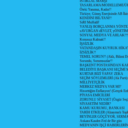
İSTİKLAL MARŞI
TASARLAMA/MODELLEME/Ü
Öteki Yanımız, Kadın!!
Türkiye, Güneş Enerjisinde AB İkin
KENDİNİ BİL/TANI!!
SıRf MuHaliF
YANLIŞ BORÇLANMA YÖNTEM
sAVURGAN dEVLET, yÖNETİM
SOSYAL MEDYA VE AHLAK!!!
Konusuz Kalmak!!
İŞSİZLİK
VATANDAŞIN KUYRUK HİKA
İZSİZLİK!!
TEMEL SORUN!! (Aklı, Bilimi Dı
Sorumlu, Sorumsuzlar!!
BAŞKENT POSTASINDAN K
BELEDİYE BAŞKANI SEÇİMİ 
KURTAR BİZİ YAPAY ZEKA
SEÇİM SÖYLEMLERİ (Ak Parti)
MİLLİYETÇİLİK
MERKEZ MEDYA VAR MI?
Hissettiğim Enflasyon! (Gerçek En
PİYASA EMİCİLERİ
ZORUNLU SİYASET (Özgür Seç
SİYASETİM NEDİR?
KAMU KURUMU, BANKASI
TARİH ETKİLER (Alzaymırlı Topl
BEYİNLER GÖÇÜYOR, SERM
Ankara Kasder-Fed de Bir gün
MEDYANIN İŞÇİ HABERLERİ