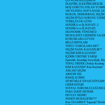
ÇİN KÜRESELLEŞMESİ
ELEŞTİRİ, ELEŞTİRİLMEZLİK
HOŞ GÖRÜYE ATILAN YUMR
100 YILINDA 1919''A NASIL G
HUKUK, DEMOKRASİ, SEÇİM
SEÇİM İPTALİ SORUNU ÜZER
TÜRKÇÜLÜK GÜNÜ
SENDİKA ve İŞ HAYATI -2
SENDİKA ve İŞ HAYATI
EKONOMİK YÖNÜMÜZ
MUHALEFET LİDERİNE SALD
KURUMLARA GÜVEN
BİLGİ DEPOLARI
TOPLU YARGILAMA MI??
SEÇİM NASIL KAZANILIR??
SEÇİMİ KİM KAZANDI?
İÇERİK ÜRETME YARIŞI
Eşitsizlik, İnsanlığa Sosyolojik, Bi
TOPAL ÖRDEK (Yetkisi Kısılmış 
KİM KAZANDI? Kim Kaybetti?
AHLAKİ SEÇİM
ABSÜRT DİL
BAKIŞ ACIMIZ
SİVRİ DİLLE SİYASİ SÖYLEM!
LİDER KİTABI
SOSYAL SORUMLULUĞUMUZ!
PARA TAKİP SİSTEMİ
DEVLET NEDİR?
NEDEN MUHALİFİM!!??
Kim TASARRUF Yapacak? Devlet m