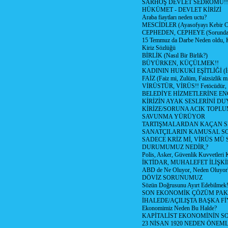
SARHOŞ DEVLET SEDROMU!!
HÜKÜMET - DEVLET KİRİZİ
Araba fiaytları neden uctu?
MESCİDLER (Ayasofyayı Kebir C
CEPHEDEN, CEPHEYE (Sorundan
15 Temmuz da Darbe Neden oldu, 
Kiriz Sözlüğü
BİRLİK (Nasıl Bir Birlik?)
BÜYÜRKEN, KÜÇÜLMEK!!
KADININ HUKUKİ EŞİTLİĞİ (İsta
FAİZ (Faiz mi, Zulüm, Faizsizlik m
VİRÜSTÜR, VİRÜS!! Fetöcüdür, 
BELEDİYE HİZMETLERİNE E
KİRİZİN AYAK SESLERİNİ D
KİRİZE/SORUNA ACIK TOPL
SAVUNMA YÜRÜYOR
TARTIŞMALARDAN KAÇAN Sİ
SANATÇILARIN KAMUSAL S
SADECE KRİZ Mİ, VİRÜS MÜ
DURUMUMUZ NEDİR,?
Polis, Asker, Güvenlik Kuvvetleri 
İKTİDAR, MUHALEFET İLİŞKİ
ABD de Ne Oluyor, Neden Oluyor
DÖVİZ SORUNUMUZ
Sözün Doğrusunu Ayırt Edebilmek
SON EKONOMİK ÇÖZÜM PAK
İHALEDE/AÇILIŞTA BAŞKA F
Ekonomimiz Neden Bu Halde?
KAPİTALİST EKONOMİNİN S
23 NİSAN 1920 NEDEN ÖNEML