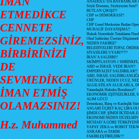
İMAN
ANADOLU’DA BAYRAMLAR ve
Söyle Dostunu, Söyleyeyim Seni!!
ETMEDİKCE
BUTLAN ÇIKIŞI!!!
CHP ve DEMOKRASİ!!
CHP
CENNETE
CHP Genel Merkezine Butlan Oper
MUHALİF DAYANIŞMA!!
Hukuk Sistemlnde Tutuklama Nasıl
GİREMEZSİNİZ,
Okul Saldırıları Üzerine Düşünmek
NEDEN FAKİRİZ?
BELEDİYELERİ TOPAL ÖRDE
BİRBİRİNİZİ
SİYASİLERE UYARI?!?!?
İRAN’A SALDIRI!!
SKİMPFLASYON // SHRİNKF
DE
ABD ve İSRAİL VEDE İRAN!!
EMPERYALİST SALDIRILAR!!
SEVMEDİKCE
ABD, İSRAİL SALDIRGANLIĞI
ÜRÜNLER, NEDEN UCUZ, NED
ALGILATILAN ALGILARLA, D
İMAN ETMİŞ
Vatandaşlık Hukuku Bozulunca!!
EKONOMİK EŞİTSİZLİKLER, 
ALIM GÜCÜ
OLAMAZSINIZ!
Demokrasi, Barış ve Kardeşlik Süre
ASGARİ ÜÇRET KAÇ LİRA OL
ŞİMDİ CHP, ŞİMDİ İKTİDAR Z
EKONOMİ NEDEN DÜZELMİY
H.z. Muhammed
MÜSİAD’A GÖRE TÜRKİYENİ
YAPAY ZEKA ve ROBOT TEKN
ANKARA ve TARIM
FAKİRLEŞTİRİLDİK!!!