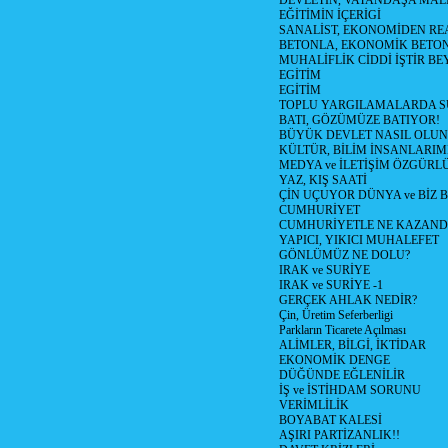
DEVLETİN, VATANDAŞA MAL
EĞİTİMİN İÇERİGİ
SANALİST, EKONOMİDEN RE
BETONLA, EKONOMİK BETO
MUHALİFLİK CİDDİ İŞTİR BE
EGİTİM
EGİTİM
TOPLU YARGILAMALARDA S
BATI, GÖZÜMÜZE BATIYOR!
BÜYÜK DEVLET NASIL OLUN
KÜLTÜR, BİLİM İNSANLARIM
MEDYA ve İLETİŞİM ÖZGÜRL
YAZ, KIŞ SAATİ
ÇİN UÇUYOR DÜNYA ve BİZ
CUMHURİYET
CUMHURİYETLE NE KAZAND
YAPICI, YIKICI MUHALEFET
GÖNLÜMÜZ NE DOLU?
IRAK ve SURİYE
IRAK ve SURİYE -1
GERÇEK AHLAK NEDİR?
Çin, Üretim Seferberligi
Parkların Ticarete Açılması
ALİMLER, BİLGİ, İKTİDAR
EKONOMİK DENGE
DÜĞÜNDE EĞLENİLİR
İŞ ve İSTİHDAM SORUNU
VERİMLİLİK
BOYABAT KALESİ
AŞIRI PARTİZANLIK!!