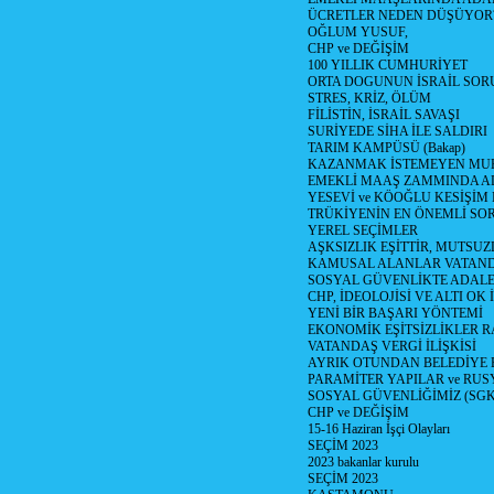
ÜCRETLER NEDEN DÜŞÜYOR
OĞLUM YUSUF,
CHP ve DEĞİŞİM
100 YILLIK CUMHURİYET
ORTA DOGUNUN İSRAİL SO
STRES, KRİZ, ÖLÜM
FİLİSTİN, İSRAİL SAVAŞI
SURİYEDE SİHA İLE SALDIRI
TARIM KAMPÜSÜ (Bakap)
KAZANMAK İSTEMEYEN MU
EMEKLİ MAAŞ ZAMMINDA A
YESEVİ ve KÖOĞLU KESİŞİM
TRÜKİYENİN EN ÖNEMLİ SO
YEREL SEÇİMLER
AŞKSIZLIK EŞİTTİR, MUTSUZ
KAMUSAL ALANLAR VATAND
SOSYAL GÜVENLİKTE ADALE
CHP, İDEOLOJİSİ VE ALTI OK 
YENİ BİR BAŞARI YÖNTEMİ
EKONOMİK EŞİTSİZLİKLER 
VATANDAŞ VERGİ İLİŞKİSİ
AYRIK OTUNDAN BELEDİYE
PARAMİTER YAPILAR ve RUS
SOSYAL GÜVENLİĞİMİZ (SGK
CHP ve DEĞİŞİM
15-16 Haziran İşçi Olayları
SEÇİM 2023
2023 bakanlar kurulu
SEÇİM 2023