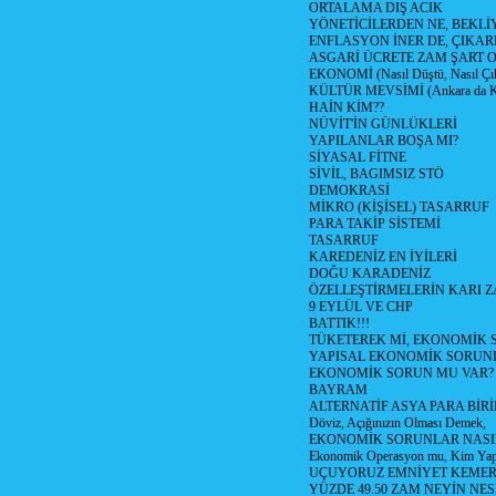
ORTALAMA DIŞ ACIK
YÖNETİCİLERDEN NE, BEKLİ
ENFLASYON İNER DE, ÇIKA
ASGARİ ÜCRETE ZAM ŞART O
EKONOMİ (Nasıl Düştü, Nasıl Çı
KÜLTÜR MEVSİMİ (Ankara da Kül
HAİN KİM??
NÜVİT'İN GÜNLÜKLERİ
YAPILANLAR BOŞA MI?
SİYASAL FİTNE
SİVİL, BAGIMSIZ STÖ
DEMOKRASİ
MİKRO (KİŞİSEL) TASARRUF
PARA TAKİP SİSTEMİ
TASARRUF
KAREDENİZ EN İYİLERİ
DOĞU KARADENİZ
ÖZELLEŞTİRMELERİN KARI Z
9 EYLÜL VE CHP
BATTIK!!!
TÜKETEREK Mİ, EKONOMİK 
YAPISAL EKONOMİK SORUN
EKONOMİK SORUN MU VAR?
BAYRAM
ALTERNATİF ASYA PARA BİRİ
Döviz, Açığınızın Olması Demek,
EKONOMİK SORUNLAR NASIL
Ekonomik Operasyon mu, Kim Yap
UÇUYORUZ EMNİYET KEMERİN
YÜZDE 49.50 ZAM NEYİN NES