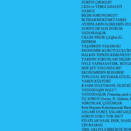
SURİYE ÇIKMAZI!
CEZA ve VERGİ ADALETİ
NAMUS
BİLİM SORUNUMUZ!!
İKTİDAR/HÜKÜMET FARKI
AYDINLARIN/ALİMLERİN ZUL
SURİYE DE SON DURUM
VATANDAŞLIK
CILGIN PROJE ÇıLğInLıĞı
DEPREM
YAŞARKEN YAŞAMAK!
EKONOMİK KURUTULUŞ/Cİ
HALKIN TEPKİSİ KİME/NEYE?
YARININ SORUNLARI NELER
ÖYLE YAPMASAYDIK, BÖYLE
HER ŞEY YOLUNDA MI?
EKONOMİDEN Bİ HABER!
TOPLUSAL MUTABAKAT/UZL
YAREN KÜLTÜRÜ
KASIM SÜLEYMANİ, ÖLDÜR
VATANDAŞIN HALİ !!
VATANDAŞLIK (Vatandaş nasıl ol
ÜÇ SORUN (Suriye, D. Akdeniz, 
SORUNLAR, ÇÖZÜMLER
Kent Hayatını Kolaylaştıracak Basi
ASGARİ ÜCRET, ASGARİ GEÇ
SORUN YOK!! YOK MU?!
FİYATLAR NASIL İNER, NASI
ÇİN BASKISI
ABD, AKLIYLA BİRLİKTE HU