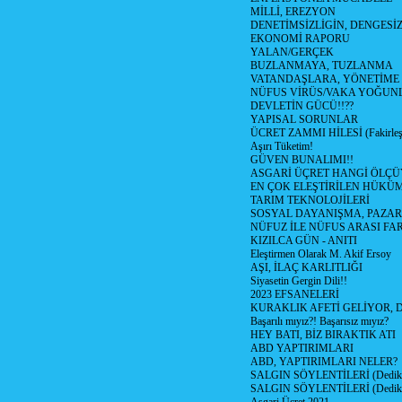
MİLLİ, EREZYON
DENETİMSİZLİGİN, DENGESİZ
EKONOMİ RAPORU
YALAN/GERÇEK
BUZLANMAYA, TUZLANMA
VATANDAŞLARA, YÖNETİME
NÜFUS VİRÜS/VAKA YOĞUN
DEVLETİN GÜCÜ!!??
YAPISAL SORUNLAR
ÜCRET ZAMMI HİLESİ (Fakirle
Aşırı Tüketim!
GÜVEN BUNALIMI!!
ASGARİ ÜÇRET HANGİ ÖLÇÜ
EN ÇOK ELEŞTİRİLEN HÜKÜ
TARIM TEKNOLOJİLERİ
SOSYAL DAYANIŞMA, PAZAR
NÜFUZ İLE NÜFUS ARASI FA
KIZILCA GÜN - ANITI
Eleştirmen Olarak M. Akif Ersoy
AŞI, İLAÇ KARLITLIĞI
Siyasetin Gergin Dili!!
2023 EFSANELERİ
KURAKLIK AFETİ GELİYOR, 
Başarılı mıyız?! Başarısız mıyız?
HEY BATI, BİZ BIRAKTIK ATI
ABD YAPTIRIMLARI
ABD, YAPTIRIMLARI NELER?
SALGIN SÖYLENTİLERİ (Dediko
SALGIN SÖYLENTİLERİ (Dediko