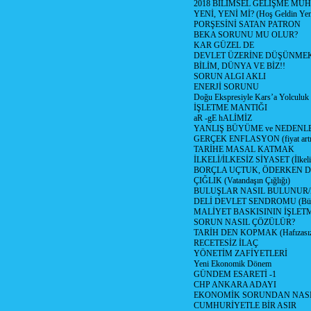
2018 BİLİMSEL GELİŞME MU
YENİ, YENİ Mİ? (Hoş Geldin Yeni
PORŞESİNİ SATAN PATRON
BEKA SORUNU MU OLUR?
KAR GÜZEL DE
DEVLET ÜZERİNE DÜŞÜNME
BİLİM, DÜNYA VE BİZ!!
SORUN ALGI AKLI
ENERJİ SORUNU
Doğu Ekspresiyle Kars’a Yolculuk
İŞLETME MANTIĞI
aR -gE hALİMİZ
YANLIŞ BÜYÜME ve NEDENLE
GERÇEK ENFLASYON (fiyat artış
TARİHE MASAL KATMAK
İLKELİ/İLKESİZ SİYASET (İlkeli/
BORÇLA UÇTUK, ÖDERKEN D
ÇIĞLIK (Vatandaşın Çığlığı)
BULUŞLAR NASIL BULUNUR
DELİ DEVLET SENDROMU (Büyük
MALİYET BASKISININ İŞLE
SORUN NASIL ÇÖZÜLÜR?
TARİH DEN KOPMAK (Hafızasız
RECETESİZ İLAÇ
YÖNETİM ZAFİYETLERİ
Yeni Ekonomik Dönem
GÜNDEM ESARETİ -1
CHP ANKARA ADAYI
EKONOMİK SORUNDAN NASIL
CUMHURİYETLE BİR ASIR