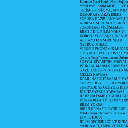
Ekonomi Nasıl Isındı, Nasıl Soğuta
YENİ PAYLAŞIM MODELİ VE
SEÇİMLERİMİZ, YAŞANTIMIZ
DEMOKRASİ ARAYIŞIMIZ
SORUNA HAZIRLANMAK! (U
KÜRESEL SORUNLAR, ORTAK
SORUNLARI VİRÜSLEMEK
BİLGİ, AKIL, BİLİM YOKSA!
KORONAYLA BAŞA ÇIKAN TO
ALTTA YATAN SORUNLAR
NEVRUZ, MİRAÇ
VİRÜSLE EKONOMİK MÜCAD
SOSYAL DEVLET | SOSYAL Y
Corona Nedir? Korunmanın Önlemle
SOSYAL SİYASETİN, SOSYAL
İSTİKLAL MARŞI NEDEN YAZI
GAZETECİLERİN TUTUKLAN
MECLİS KAVGASI
KAMU NASIL TASARRUF YAP
SURİYE’DE NELER OLUYOR? – 1
SURİYEDE NE OLUYOR? BİZ 
KİM TASARRUF YAPACAK?
HABAERLEŞME ÖZGÜRLÜĞÜN
DÜNYA REFAH ÜRETİM YARIŞ
BİLİM YOKSA!
BİR ÜLKE NASIL BATIRILIR?
Partilerimizin Demokrasi Karnesi
KİM FETÖCÜ?
İKLİM DEĞİŞİKLİĞİ VE KURA
MERHAMET, EMEK VE FEDA