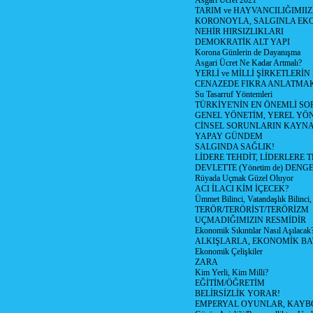
Asgari Ücret 2021
TARIM ve HAYVANCILIĞIMII
KORONOYLA, SALGINLA EK
NEHİR HIRSIZLIKLARI
DEMOKRATİK ALT YAPI
Korona Günlerin de Dayanışma
Asgari Ücret Ne Kadar Artmalı?
YERLİ ve MİLLİ ŞİRKETLERİ
CENAZEDE FIKRA ANLATMA
Su Tasarruf Yöntemleri
TÜRKİYE'NİN EN ÖNEMLİ SO
GENEL YÖNETİM, YEREL YÖ
CİNSEL SORUNLARIN KAYN
YAPAY GÜNDEM
SALGINDA SAĞLIK!
LİDERE TEHDİT, LİDERLERE 
DEVLETTE (Yönetim de) DENGE
Rüyada Uçmak Güzel Oluyor
ACI İLACI KİM İÇECEK?
Ümmet Bilinci, Vatandaşlık Bilinci, 
TERÖR/TERÖRİST/TERÖRİZM
UÇMADIĞIMIZIN RESMİDİR
Ekonomik Sıkıntılar Nasıl Aşılacak
ALKIŞLARLA, EKONOMİK BAT
Ekonomik Çelişkiler
ZARA
Kim Yerli, Kim Milli?
EĞİTİM/ÖĞRETİM
BELİRSİZLİK YORAR!
EMPERYAL OYUNLAR, KAYB