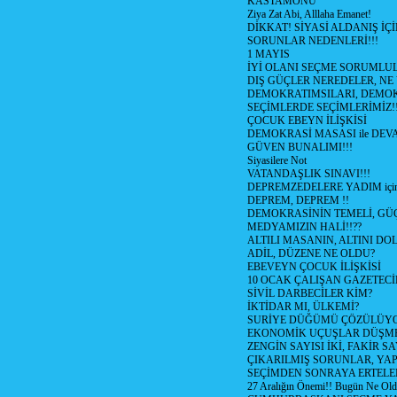
KASTAMONU
Ziya Zat Abi, Alllaha Emanet!
DİKKAT! SİYASİ ALDANIŞ İÇİ
SORUNLAR NEDENLERİ!!!
1 MAYIS
İYİ OLANI SEÇME SORUMLU
DIŞ GÜÇLER NEREDELER, NE
DEMOKRATIMSILARI, DEMOK
SEÇİMLERDE SEÇİMLERİMİZ!
ÇOCUK EBEYN İLİŞKİSİ
DEMOKRASİ MASASI ile DEV
GÜVEN BUNALIMI!!!
Siyasilere Not
VATANDAŞLIK SINAVI!!!
DEPREMZEDELERE YADIM için
DEPREM, DEPREM !!
DEMOKRASİNİN TEMELİ, GÜÇ
MEDYAMIZIN HALİ!!??
ALTILI MASANIN, ALTINI D
ADİL, DÜZENE NE OLDU?
EBEVEYN ÇOCUK İLİŞKİSİ
10 OCAK ÇALIŞAN GAZETEC
SİVİL DARBECİLER KİM?
İKTİDAR MI, ÜLKEMİ?
SURİYE DÜĞÜMÜ ÇÖZÜLÜY
EKONOMİK UÇUŞLAR DÜŞME
ZENGİN SAYISI İKİ, FAKİR S
ÇIKARILMIŞ SORUNLAR, YA
SEÇİMDEN SONRAYA ERTEL
27 Aralığın Önemi!! Bugün Ne Ol