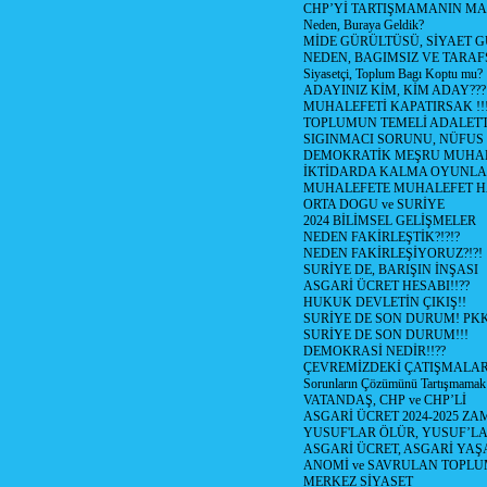
CHP’Yİ TARTIŞMAMANIN MAL
Neden, Buraya Geldik?
MİDE GÜRÜLTÜSÜ, SİYAET 
NEDEN, BAGIMSIZ VE TARAF
Siyasetçi, Toplum Bagı Koptu mu?
ADAYINIZ KİM, KİM ADAY???
MUHALEFETİ KAPATIRSAK !!
TOPLUMUN TEMELİ ADALETTİ
SIGINMACI SORUNU, NÜFUS
DEMOKRATİK MEŞRU MUHAL
İKTİDARDA KALMA OYUNLA
MUHALEFETE MUHALEFET H
ORTA DOGU ve SURİYE
2024 BİLİMSEL GELİŞMELER
NEDEN FAKİRLEŞTİK?!?!?
NEDEN FAKİRLEŞİYORUZ?!?!
SURİYE DE, BARIŞIN İNŞASI
ASGARİ ÜCRET HESABI!!??
HUKUK DEVLETİN ÇIKIŞ!!
SURİYE DE SON DURUM! PK
SURİYE DE SON DURUM!!!
DEMOKRASİ NEDİR!!??
ÇEVREMİZDEKİ ÇATIŞMALAR (S
Sorunların Çözümünü Tartışmamak
VATANDAŞ, CHP ve CHP’Lİ
ASGARİ ÜCRET 2024-2025 Z
YUSUF'LAR ÖLÜR, YUSUF’LA
ASGARİ ÜCRET, ASGARİ YAŞ
ANOMİ ve SAVRULAN TOPLU
MERKEZ SİYASET