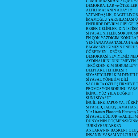
CUMHURBAŞKANI SEÇME YA
DEMOKRATLAR ve ÖTEKİLER
ALTILI MASANIN ADAYI !!
VATANDAŞLIK, DAGITILIYOR
İMAMOĞLU YARGILAMASI Ü
ENERJİDE DEVRİM GİBİ GEL
BEBEK GELİNLER, DİN İSTİS
SİYASAL NİTELİK SORUNUM
EN ÇOK YAZDIĞIM KONULA
YENİ ANAYASA TASLAGI Altılı
BAGIMSIZLIĞIMIZIN ENERJİS
ÖĞRETMEN - DEĞER
DEMOKRASİ SEVİYEMİZ NED
AYDINALRINI DİNLEMEYEN
TERÖRDEN KİM SORUMLU??!
DEEPFAKE TEHLİKESİ!!
SİYASETCİLERİ KİM DENETL
SİYASAL YÖNETİM DİLİ
SAGLIKTA ÖZELEŞTİRMEYE T
PROMOSYON SORUNU YAŞA
İKİNCİ YÜZ YILA DOĞRU!!
SUNİ SİYASET
İNGİLTERE, JAPONYA, TÜRK
SİYASETÇİ ALKIŞLAMA HAST
Yüz Liramızı Ekonomik Harcamış 
SİYASAL KÜLTÜR ve ALTILI 
DÜNYA'NIN GÖÇMEN/SIĞIN
TÜRKİYE UCARKEN
ANKARA'NIN BAŞKENT OLU
İNSANIN YAŞAM YOLCULU