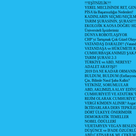
!!!EŞİTSİZLİK!!!
YEREL MECLİSİNDE RET, GEN
PİSA'da Başarısızlığın Nedenleri!
KADINLARIN SEÇME//SEÇİL
TARIM ŞURASININ, ŞURASI!!!
EKOLOJİK KAOSA DOĞRU HI
Üniversiteli İşsizlerimiz
DÜNYA ROBOTLAŞIYOR
CHP’yi Tartışmak Çok Güzel Oluy
VATANDAŞ DARALDI!! (Vatandaş
VATANDAŞA ve HÜKÜMETE R
CUMHURBAŞKANIMIZI ŞAK
TARIM ŞURASI 2-3
TÜRKİYE ve ABD, NEREYE?
ADALET ARAYIŞI!!
2019 DA NE KADAR ORMANIM
BULDUM, BULDUM (Enflasyona 
Çin, Bilimle Nasıl Şaha Kalktı?
YETKİSİZ, SORUMLULAR
ABD, AKLIMIZLA ALAY EDİYO
CUMHURİYETİ VE ATATÜRK’
REJİM OLARAK CUMHURİYE
VERGİ KİMDEN ALINIR? Asgari 
İKTİDARLARA DERS TEPKİLE
DÖRT ÜLKEYE ÖNERİMDİR
DEMOKRATİK TEMELLER
NOBEL ÖDÜLLERİ
VEJETARYEN VEGAN BESLE
DÜŞÜNCE ve İFADE ÖZGÜRL
ABD ÇATIŞARAK MI, ÇEKİLME