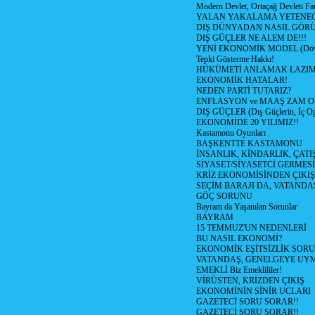
Modern Devlet, Ortaçağ Devleti Far
YALAN YAKALAMA YETENEG
DIŞ DÜNYADAN NASIL GÖR
DIŞ GÜÇLER NE ALEM DE!!!
YENİ EKONOMİK MODEL (Dövize
Tepki Gösterme Hakkı!
HÜKÜMETİ ANLAMAK LAZI
EKONOMİK HATALAR!
NEDEN PARTİ TUTARIZ?
ENFLASYON ve MAAŞ ZAM 
DIŞ GÜÇLER (Dış Güçlerin, İç O
EKONOMİDE 20 YILIMIZ!!
Kastamonu Oyunları
BAŞKENTTE KASTAMONU
İNSANLIK, KİNDARLIK, ÇATI
SİYASET/SİYASETCİ GERMESİ
KRİZ EKONOMİSİNDEN ÇIKIŞ
SEÇİM BARAJI DA, VATANDAŞ
GÖÇ SORUNU
Bayram da Yaşanılan Sorunlar
BAYRAM
15 TEMMUZ'UN NEDENLERİ
BU NASIL EKONOMİ?
EKONOMİK EŞİTSİZLİK SOR
VATANDAŞ, GENELGEYE UY
EMEKLİ Biz Emeklililer!
VİRÜSTEN, KRİZDEN ÇIKIŞ
EKONOMİNİN SİNİR UCLARI
GAZETECİ SORU SORAR!!
GAZETECİ SORU SORAR!!