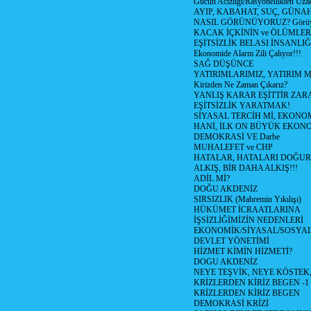
Gücün Acizliği/Rasyonellikten Uzak
AYIP, KABAHAT, SUÇ, GÜNAH (
NASIL GÖRÜNÜYORUZ? Görüyo
KACAK İÇKİNİN ve ÖLÜMLER
EŞİTSİZLİK BELASI İNSANL
Ekonomide Alarm Zili Çalıyor!!!
SAĞ DÜŞÜNCE
YATIRIMLARIMIZ, YATIRIM M
Kirizden Ne Zaman Çıkarız?
YANLIŞ KARAR EŞİTTİR ZARA
EŞİTSİZLİK YARATMAK!
SİYASAL TERCİH Mİ, EKONO
HANİ, İLK ON BÜYÜK EKON
DEMOKRASİ VE Darbe
MUHALEFET ve CHP
HATALAR, HATALARI DOĞUR
ALKIŞ, BİR DAHA ALKIŞ!!!
ADİL Mİ?
DOĞU AKDENİZ
SIRSIZLIK (Mahremin Yıkılışı)
HÜKÜMET İCRAATLARINA
İŞSİZLİĞİMİZİN NEDENLERİ
EKONOMİK/SİYASAL/SOSYA
DEVLET YÖNETİMİ
HİZMET KİMİN HİZMETİ?
DOGU AKDENİZ
NEYE TEŞVİK, NEYE KÖSTEK
KRİZLERDEN KİRİZ BEGEN -1
KRİZLERDEN KİRİZ BEGEN
DEMOKRASİ KRİZİ