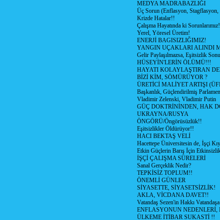
MEDYA MADRABAZLIĞI
Üç Sorun (Enflasyon, Stagflasyon,
Krizde Hatalar!!
Çalışma Hayatında ki Sorunlarımız!
Yerel, Yöresel Üretim!
ENERJİ BAGISIZLIĞIMIZ!
YANGIN UÇAKLARI ALINDI M
Gelir Paylaşılmazsa, Eşitsizlik Sonu
HÜSEYİN'LERİN ÖLÜMÜ!!!
HAYATI KOLAYLAŞTIRAN D
BİZİ KİM, SÖMÜRÜYOR ?
ÜRETİCİ MALİYET ARTIŞI (ÜF
Başkanlık, Güçlendirilmiş Parlamen
Vladimir Zelenski, Vladimir Putin
GÜÇ DOKTRİNİNDEN, HAK D
UKRAYNA/RUSYA
ÖNGÖRÜ/Öngörüsüzlük!!
Eşitsizlikler Öldürüyor!!
HACI BEKTAŞ VELİ
Hacettepe Üniversitesin de, İşçi Kıy
Etkin Güçlerin Barış İçin Etkinsizlik
İŞÇİ ÇALIŞMA SÜRELERİ
Sanal Gerçeklik Nedir?
TEPKİSİZ TOPLUM!!
ÖNEMLİ GÜNLER
SİYASETTE, SİYASETSİZLİK!
AKLA, VİCDANA DAVET!!
Vatandaş Sezen'in Hakkı Vatandaşa
ENFLASYONUN NEDENLERİ, N
ÜLKEME İTİBAR SUKASTİ !!