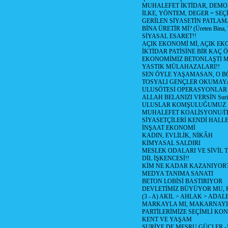
MUHALEFET İKTİDAR, DEMO
İLKE, YÖNTEM, DEGER = SEÇ
GERİLEN SİYASETİN PATLAM
BİNA ÜRETİR Mİ? (Üreten Bina, 
SİYASAL ESARET!!
AÇIK EKONOMİ Mİ, AÇIK EK
İKTİDAR PATİSİNE BİR KAÇ Ö
EKONOMİMİZ BETONLAŞTI M
YASTIK MÜLAHAZALARI!!
SEN ÖYLE YAŞAMASAN, O B
TOSYALI GENÇLER OKUMAY
ULUSÖTESİ OPERASYONLAR
ALLAH BELANIZI VERSİN Suriy
ULUSLAR KOMŞULUĞUMUZ
MUHALEFET KOALİSYONU/İT
SİYASETÇİLERİ KENDİ HALL
İNŞAAT EKONOMİ
KADIN, EVLİLİK, NİKÂH
KİMYASAL SALDIRI
MESLEK ODALARI VE SİVİL
DİL İŞKENCESİ!!
KİM NE KADAR KAZANIYOR
MEDYA TANIMA SANATI
BETON LOBİSİ BASTIRIYOR
DEVLETİMİZ BÜYÜYOR MU,
(3 - A) AKIL > AHLAK > ADAL
MARKAYLA MI, MAKARNAYLA
PARTİLERİMİZE SEÇİMLİ KO
KENT VE YAŞAM
SURİYE DE MEŞRU GÜÇLER -