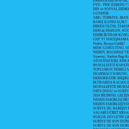
EMEKLİLERE RAPOR,
PYD - PKK İLİŞKİSİ !!
DİN ve SOSYAL DEMO
GÜNDEM
ABD- TÜRKİYE- İRAN
BARIŞ KAPISI AÇIK!!
ERKEN ÖLÜM, TAMAM
DEM ile DEMLEN, H
İZMİR İKTİSAR KONG
CHP’Yİ TARTIŞMAMAN
Neden, Buraya Geldik?
MİDE GÜRÜLTÜSÜ, S
NEDEN, BAGIMSIZ VE
Siyasetçi, Toplum Bagı K
ADAYINIZ KİM, KİM 
MUHALEFETİ KAPATIR
TOPLUMUN TEMELİ AD
SIGINMACI SORUNU,
DEMOKRATİK MEŞRU 
İKTİDARDA KALMA 
MUHALEFETE MUHAL
ORTA DOGU ve SURİY
2024 BİLİMSEL GELİ
NEDEN FAKİRLEŞTİK?!
NEDEN FAKİRLEŞİYOR
SURİYE DE, BARIŞIN 
ASGARİ ÜCRET HESAB
HUKUK DEVLETİN ÇIK
SURİYE DE SON DUR
SURİYE DE SON DURU