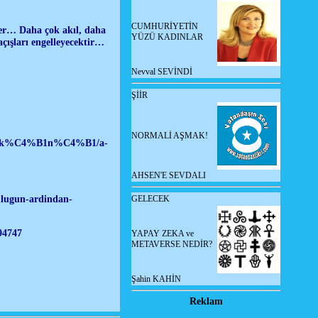
CUMHURİYETİN
ler… Daha çok akıl, daha
YÜZÜ KADINLAR
açışları engelleyecektir…
Nevval SEVİNDİ
ŞİİR
NORMALİ AŞMAK!
i-ak%C4%B1n%C4%B1/a-
AHSEN'E SEVDALI
ulugun-ardindan-
GELECEK
94747
YAPAY ZEKA ve
METAVERSE NEDİR?
Şahin KAHİN
Reklam