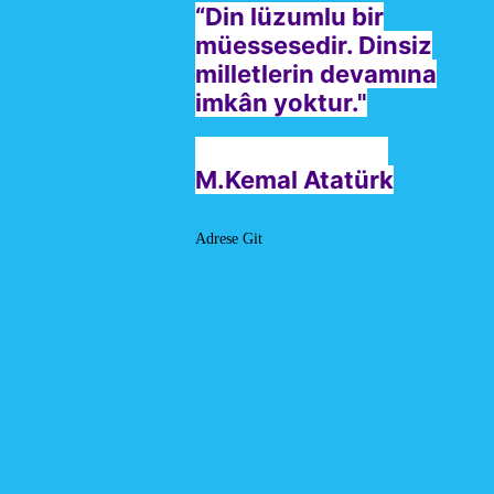
“Din lüzumlu bir
müessesedir. Dinsiz
milletlerin devamına
imkân yoktur."
M.Kemal Atatürk
Adrese Git