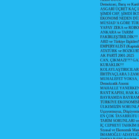
Demokrasi, Barış ve Karde
ASGARİ ÜÇRET KAÇ L
ŞİMDİ CHP, ŞİMDİ İK
EKONOMİ NEDEN DÜ
MÜSİAD’A GÖRE TÜR
YAPAY ZEKA ve ROBO
ANKARA ve TARIM
FAKİRLEŞTİRİLDİK!!!
ABD ve Türkiye İlişkileri!
EMPERYALİST (Kapital
ATATÜRK ve BOZKUR
AK PARTİ 2001-2025
CAN, ÇIKMAZI!?!? GA
KURAKLIK!!!
KOLAYLAŞTIRICILARI
İİHTİYAÇLARA 3 ZAM,
MUHALEFET YOKSA,
Demokratik Anomi
MAHALLE YANERKEN
RANT KAPISI, HAK K
BAYRAMDA BAYRAM
TÜRKİYE EKONOMİSİ
ÜLKEMİZİN SORUNLAR
Uçuyormuyuz, Düşüyorm
EN ÇOK TASARRUFU 
TARIM SORUNLARI v
İÇ CEPHEYİ TAHKİM 
Siyasal ve Ekonomik Mant
İMAMOĞLU ADAYLIĞI