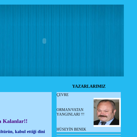
YAZARLARIMIZ
ÇEVRE
ORMAN/VATAN
YANGINLARI !!!
 Kalanlar!!
HÜSEYİN BENEK
türün, kabul ettiği dini