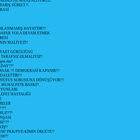
 NEDEN AZ MAAŞ ALIYORUZ?
 BARIŞ SÜRECİ !!
RASİ
LANMAMIŞ HAYATTIR!!!
ÜDAPAR YOLA DEVAM ETMEK
RESİ
IN MALİYETİ!!
İYAET GÜRÜLTÜSÜ
 TARAFSIZ OLMALIYIZ?
optu mu?
ADAY???
SAK !!! DEMOKRASİ KAPANIR!!!
ALETTİR!!!
 NÜFUS SORUNUNA DÖNÜŞÜYOR!!!
MUHALFETE BASKI!!
OYUNLARI
EFET HASTALIĞI
E
ŞMELER
?!?
UZ?!?!
İNŞASI
I!!??
IŞ!!
UM! PKK/PYD KİMİN ÖRGÜTÜ?
M!!!