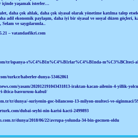
 içinde yaşamak isterler…
let, daha çok ahlak, daha çok siyasal olarak yönetime katılma talep etse
aha adil ekonomik paylaşım, daha iyi bir siyasal ve sosyal düzen göçleri, k
, Selam ve saygılarımla..
5.21 – vatandasfikri.com
w.com/tr/ispanya-s%C4%B1n%C4%B1rlar%C4%B1nda-m%C3%BCltec
com/turkce/haberler-dunya-53462861
iknews.com/yasam/202012191043431813-iraktan-kacan-ailenin-4-yillik-yolc
i-iltica-basvurusu-kabul/
m.tr/tr/dunya/-suriyenin-goc-bilancosu-13-milyon-multeci-ve-siginmaci/5
rturk.com/dubai-seyhi-nin-karisi-kacti-2499893
h.com.tr/dunya/2018/06/22/avrupa-yolunda-34-bin-gocmen-oldu