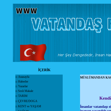
İÇERİK
::
Anasayfa
MÜSLÜMANDAN KAÇ
::
Haberler
::
Yazarlar
::
Sesli Makale
::
TARIM
Kendi
::
ÇEVRE/DOGA
::
KENT ve YAŞAM
İnsanlar vatandaşı o
inancın yaşandığı ye