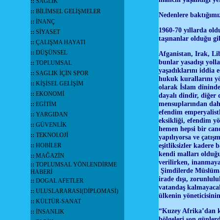
::
SAĞLIK
::
BİLİMSEL GELİŞMELER
Nedenlere baktığımı
::
İNANÇ
1960-70 yıllarda old
::
SİYASET
taşınanlar olduğu g
::
ÇALIŞMA HAYATI
::
DÜŞÜNSEL
Afganistan, Irak, Li
bunlar yasadışı yoll
::
TOPLUMSAL
yaşadıklarını iddia e
::
SAGLIK İÇİN SPOR
hukuk kurallarını yö
::
KİŞİSEL GELİŞİM
olarak İslam dininde
::
EKONOMİ
dayalı dindir, diğer
mensuplarından daha 
::
EGİTİM
efendim emperyalistl
::
YARGIDAN
eksikliği, efendim y
::
GÜVENLİK
hemen hepsi bir can
::
TEKNOLOJİ
yapılıyorsa ve çatı
eşitliksizler kadere 
::
HOBİLER
kendi malları olduğ
::
MAĞAZİN
verilirken, inanmay
::
TOPLUMSAL YÖNLENDİRME
Şimdilerde Müslüman
HABERİ
irade dışı, zorunlulu
::
DOGAL AFETLER
vatandaş kalmayacak
::
ULUSLARARASI(DİPLOMASİ)
ülkenin yöneticisinin
::
KÜLTÜR-SANAT
“Kuzey Afrika’dan ka
::
İNSANLIK
bölgeleri son günler