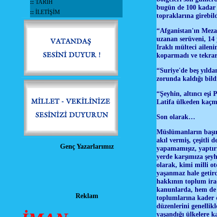
::
TARİH
bugün de 100 kadar A
::
İLETİŞİM
topraklarına girebil
“Afganistan'ın Meza
uzanan serüveni, 14 
Iraklı mülteci aileni
koparmadı ve tekrar 
“Suriye'de beş yılda
zorunda kaldığı bild
“Şeyhin, altıncı eşi 
Latifa ülkeden kaçma
Son olarak…
Müslümanların başına
akıl vermiş, çeşitli 
Genç Yazarlarımız
yapamamışız, yaptırı
yerde karşımıza şeyh,
olarak, kimi milli ot
yaşanmaz hale getird
hakkının toplum irad
kanunlarda, hem de a
Reklam
toplumlarına kader d
düzenlerini genelli
yaşandığı ülkelere 