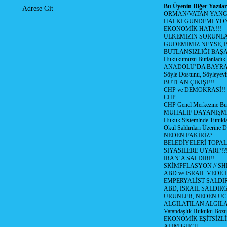
Bu Üyenin Diğer Yazılar
Adrese Git
ORMAN/VATAN YANGI
HALKI GÜNDEMİ YÖN
EKONOMİK HATA!!!
ÜLKEMİZİN SORUNLA
GÜDEMİMİZ NEYSE, B
BUTLANSIZLIĞI BAŞA
Hukukumuzu Butlanladık
ANADOLU’DA BAYRAM
Söyle Dostunu, Söyleyeyi
BUTLAN ÇIKIŞI!!!
CHP ve DEMOKRASİ!!
CHP
CHP Genel Merkezine But
MUHALİF DAYANIŞM
Hukuk Sistemlnde Tutukl
Okul Saldırıları Üzerine
NEDEN FAKİRİZ?
BELEDİYELERİ TOPA
SİYASİLERE UYARI?!?
İRAN’A SALDIRI!!
SKİMPFLASYON // S
ABD ve İSRAİL VEDE 
EMPERYALİST SALDIR
ABD, İSRAİL SALDIR
ÜRÜNLER, NEDEN UC
ALGILATILAN ALGIL
Vatandaşlık Hukuku Bozu
EKONOMİK EŞİTSİZLİ
ALIM GÜCÜ