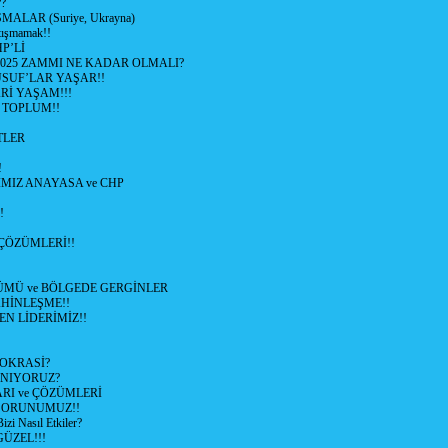
?
ALAR (Suriye, Ukrayna)
tışmamak!!
P’Lİ
2025 ZAMMI NE KADAR OLMALI?
SUF’LAR YAŞAR!!
Rİ YAŞAM!!!
 TOPLUM!!
TLER
!
MIZ ANAYASA ve CHP
!
ÇÖZÜMLERİ!!
ÜMÜ ve BÖLGEDE GERGİNLER
HİNLEŞME!!
EN LİDERİMİZ!!
OKRASİ?
ANIYORUZ?
RI ve ÇÖZÜMLERİ
 SORUNUMUZ!!
 Nasıl Etkiler?
ÜZEL!!!