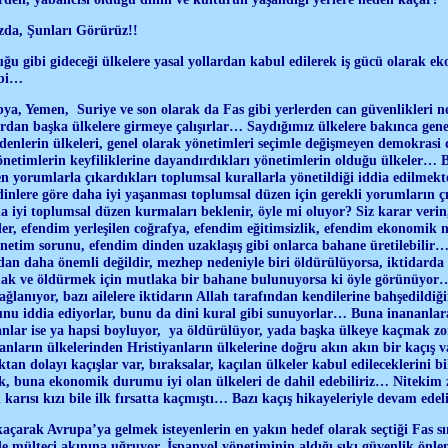
zda, Şunları Görürüz!!
uğu gibi gideceği ülkelere yasal yollardan kabul edilerek iş gücü olarak 
ibi…
bya, Yemen, Suriye ve son olarak da Fas gibi yerlerden can güvenlikleri n
ardan başka ülkelere girmeye çalışırlar… Saydığımız ülkelere bakınca gene
denlerin ülkeleri, genel olarak yönetimleri seçimle değişmeyen demokrasi dı
netimlerin keyfiliklerine dayandırdıkları yönetimlerin olduğu ülkeler… B
n yorumlarla çıkardıkları toplumsal kurallarla yönetildiği iddia edilmek
 dinlere göre daha iyi yaşanması toplumsal düzen için gerekli yorumların ç
iyi toplumsal düzen kurmaları beklenir, öyle mi oluyor? Siz karar verin,
er, efendim yerleşilen coğrafya, efendim eğitimsizlik, efendim ekonomik
önetim sorunu, efendim dinden uzaklaşış gibi onlarca bahane üretilebili
dan daha önemli değildir, mezhep nedeniyle biri öldürülüyorsa, iktidarda
şmak ve öldürmek için mutlaka bir bahane bulunuyorsa ki öyle görünüyo
bağlanıyor, bazı ailelere iktidarın Allah tarafından kendilerine bahşedildiği
unu iddia ediyorlar, bunu da dini kural gibi sunuyorlar… Buna inananlar
anlar ise ya hapsi boyluyor, ya öldürülüyor, yada başka ülkeye kaçmak z
ların ülkelerinden Hristiyanların ülkelerine doğru akın akın bir kaçış 
ktan dolayı kaçışlar var, bıraksalar, kaçılan ülkeler kabul edileceklerini
, buna ekonomik durumu iyi olan ülkeleri de dahil edebiliriz… Nitekim
 karısı kızı bile ilk fırsatta kaçmıştı… Bazı kaçış hikayeleriyle devam ede
çarak Avrupa’ya gelmek isteyenlerin en yakın hedef olarak seçtiği Fas sın
de mülteci akınına uğruyor. İspanyol yönetiminin aldığı sıkı güvenlik önl