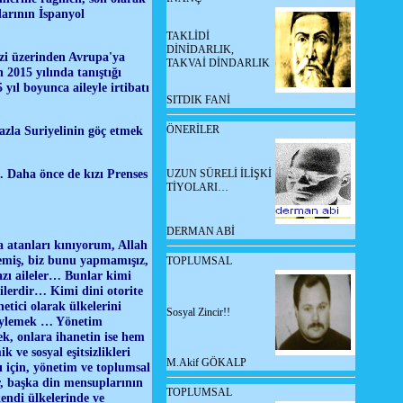
arının İspanyol
TAKLİDİ
DİNİDARLIK,
zi üzerinden Avrupa'ya
TAKVAİ DİNDARLIK
2015 yılında tanıştığı
yıl boyunca aileyle irtibatı
SITDIK FANİ
ÖNERİLER
fazla Suriyelinin göç etmek
i. Daha önce de kızı Prenses
UZUN SÜRELİ İLİŞKİ
TİYOLARI…
DERMAN ABİ
a atanları kınıyorum, Allah
 demiş, biz bunu yapmamışız,
TOPLUMSAL
azı aileler… Bunlar kimi
şilerdir… Kimi dini otorite
etici olarak ülkelerini
Sosyal Zincir!!
 söylemek … Yönetim
k, onlara ihanetin ise hem
ve sosyal eşitsizlikleri
M.Akif GÖKALP
 için, yönetim ve toplumsal
, başka din mensuplarının
TOPLUMSAL
endi ülkelerinde ve