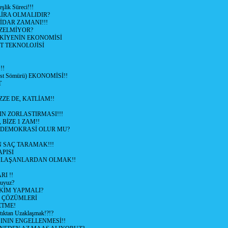
şlik Süreci!!!
İRA OLMALIDIR?
TİDAR ZAMANI!!!
ZELMİYOR?
KİYENİN EKONOMİSİ
T TEKNOLOJİSİ
!!
ist Sömürü) EKONOMİSİ!!
T
ZZE DE, KATLİAM!!
N ZORLASTIRMASI!!!
 BİZE 1 ZAM!!
 DEMOKRASİ OLUR MU?
 SAÇ TARAMAK!!!
APISI
LAŞANLARDAN OLMAK!!
I !!
uyuz?
KİM YAPMALI?
e ÇÖZÜMLERİ
ETME!
ıktan Uzaklaşmak!?!?
NIN ENGELLENMESİ!!