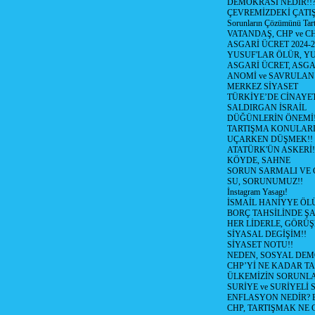
DEMOKRASİ NEDİR!!?
ÇEVREMİZDEKİ ÇATIŞM
Sorunların Çözümünü Tar
VATANDAŞ, CHP ve CH
ASGARİ ÜCRET 2024-
YUSUF'LAR ÖLÜR, YU
ASGARİ ÜCRET, ASGA
ANOMİ ve SAVRULAN
MERKEZ SİYASET
TÜRKİYE’DE CİNAYE
SALDIRGAN İSRAİL
DÜĞÜNLERİN ÖNEMİ
TARTIŞMA KONULARI
UÇARKEN DÜŞMEK!!
ATATÜRK'ÜN ASKERİ!
KÖYDE, SAHNE
SORUN SARMALI VE 
SU, SORUNUMUZ!!
İnstagram Yasagı!
İSMAİL HANİYYE ÖL
BORÇ TAHSİLİNDE ŞA
HER LİDERLE, GÖRÜŞ
SİYASAL DEGİŞİM!!
SİYASET NOTU!!
NEDEN, SOSYAL DEM
CHP’Yİ NE KADAR T
ÜLKEMİZİN SORUNLA
SURİYE ve SURİYELİ
ENFLASYON NEDİR? Bizi
CHP, TARTIŞMAK NE G