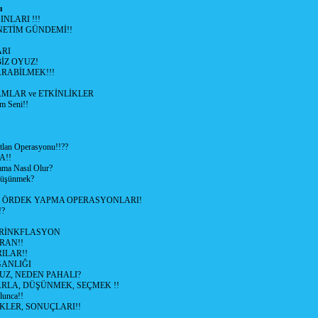
ı
NLARI !!!
ETİM GÜNDEMİ!!
RI
İZ OYUZ!
RABİLMEK!!!
LAR ve ETKİNLİKLER
m Seni!!
lan Operasyonu!!??
A!!
ama Nasıl Olur?
 Düşünmek?
L ÖRDEK YAPMA OPERASYONLARI!
!?
HRİNKFLASYON
İRAN!!
ILAR!!
GANLIĞI
UZ, NEDEN PAHALI?
ARLA, DÜŞÜNMEK, SEÇMEK !!
lunca!!
KLER, SONUÇLARI!!