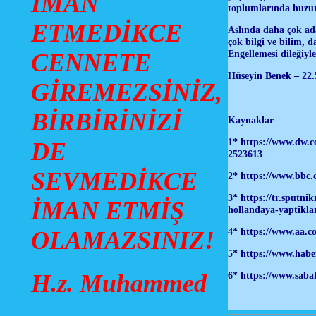
İMAN
toplumlarında huzur
ETMEDİKCE
Aslında daha çok ada
çok bilgi ve bilim, d
Engellemesi dileğiyle
CENNETE
Hüseyin Benek – 22.
GİREMEZSİNİZ,
BİRBİRİNİZİ
Kaynaklar
1*
https://www.d
DE
2523613
SEVMEDİKCE
2*
https://www.bbc.
3*
https://tr.sputn
İMAN ETMİŞ
hollandaya-yaptiklar
4*
https://www.aa.co
OLAMAZSINIZ!
5*
https://www.habe
H.z. Muhammed
6* https://www.saba