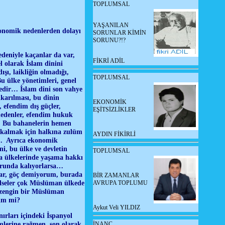
TOPLUMSAL
YAŞANILAN
ekonomik nedenlerden dolayı
SORUNLAR KİMİN
SORUNU?!?
edeniyle kaçanlar da var,
FİKRİ ADİL
l olarak İslam dinini
şı, laikliğin olmadığı,
TOPLUMSAL
u ülke yönetimleri, genel
tedir… İslam dini son vahye
ıkarılması, bu dinin
EKONOMİK
 efendim dış güçler,
EŞİTSİZLİKLER
 nedenler, efendim hukuk
r… Bu bahanelerin hemen
 kalmak için halkına zulüm
AYDIN FİKİRLİ
r… Ayrıca ekonomik
ni, bu ülke ve devletin
TOPLUMSAL
a ülkelerinde yaşama hakkı
orunda kalıyorlarsa…
var, göç demiyorum, burada
BİR ZAMANLAR
 bilseler çok Müslüman ülkede
AVRUPA TOPLUMU
 zengin bir Müslüman
lim mi?
Aykut Veli YILDIZ
ırları içindeki İspanyol
emlerine rağmen, son olarak
İNANÇ