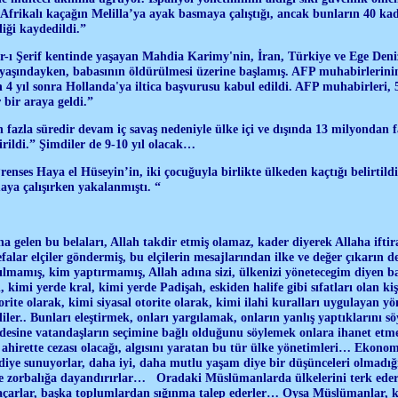
frikalı kaçağın Melilla’ya ayak basmaya çalıştığı, ancak bunların 40 kad
diği kaydedildi.”
r-ı Şerif kentinde yaşayan Mahdia Karimy'nin, İran, Türkiye ve Ege Deni
yaşındayken, babasının öldürülmesi üzerine başlamış. AFP muhabirlerinin 
n 4 yıl sonra Hollanda'ya iltica başvurusu kabul edildi. AFP muhabirleri, 5 
bir araya geldi.”
n fazla süredir devam iç savaş nedeniyle ülke içi ve dışında 13 milyondan 
irildi.” Şimdiler de 9-10 yıl olacak…
Prenses Haya el Hüseyin’in, iki çocuğuyla birlikte ülkeden kaçtığı belirtild
ya çalışırken yakalanmıştı. “
 gelen bu belaları, Allah takdir etmiş olamaz, kader diyerek Allaha iftir
defalar elçiler göndermiş, bu elçilerin mesajlarından ilke ve değer çıkarın
lmamış, kim yaptırmamış, Allah adına sizi, ülkenizi yönetecegim diyen b
 kimi yerde kral, kimi yerde Padişah, eskiden halife gibi sıfatları olan ki
orite olarak, kimi siyasal otorite olarak, kimi ilahi kuralları uygulayan yön
iler.. Bunları eleştirmek, onları yargılamak, onların yanlış yaptıklarını
esine vatandaşların seçimine bağlı olduğunu söylemek onlara ihanet etme
hirette cezası olacağı, algısını yaratan bu tür ülke yönetimleri… Ekonomik 
iye sunuyorlar, daha iyi, daha mutlu yaşam diye bir düşünceleri olmadığı
kle zorbalığa dayandırırlar… Oradaki Müslümanlarda ülkelerini terk eder
kaçarlar, başka toplumlardan sığınma talep ederler… Oysa Müslümanlar, k