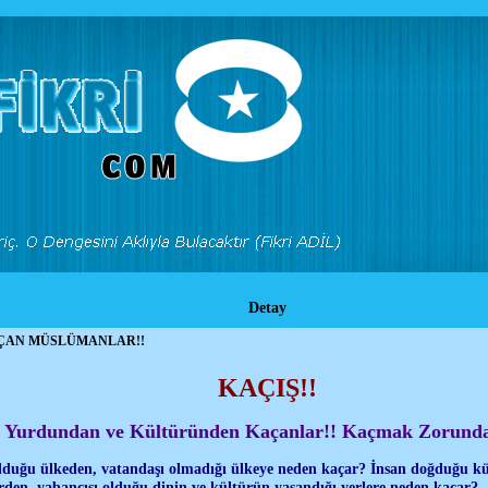
Detay
AN MÜSLÜMANLAR!!
KAÇIŞ!!
 Yurdundan ve Kültüründen Kaçanlar!! Kaçmak Zorunda
lduğu ülkeden, vatandaşı olmadığı ülkeye neden kaçar? İnsan doğduğu kül
rden, yabancısı olduğu dinin ve kültürün yaşandığı yerlere neden kaçar?