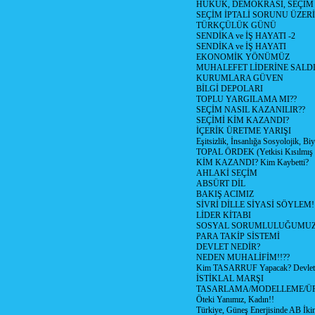
HUKUK, DEMOKRASİ, SEÇİM
SEÇİM İPTALİ SORUNU ÜZER
TÜRKÇÜLÜK GÜNÜ
SENDİKA ve İŞ HAYATI -2
SENDİKA ve İŞ HAYATI
EKONOMİK YÖNÜMÜZ
MUHALEFET LİDERİNE SALD
KURUMLARA GÜVEN
BİLGİ DEPOLARI
TOPLU YARGILAMA MI??
SEÇİM NASIL KAZANILIR??
SEÇİMİ KİM KAZANDI?
İÇERİK ÜRETME YARIŞI
Eşitsizlik, İnsanlığa Sosyolojik, Bi
TOPAL ÖRDEK (Yetkisi Kısılmış 
KİM KAZANDI? Kim Kaybetti?
AHLAKİ SEÇİM
ABSÜRT DİL
BAKIŞ ACIMIZ
SİVRİ DİLLE SİYASİ SÖYLEM!
LİDER KİTABI
SOSYAL SORUMLULUĞUMUZ!
PARA TAKİP SİSTEMİ
DEVLET NEDİR?
NEDEN MUHALİFİM!!??
Kim TASARRUF Yapacak? Devlet m
İSTİKLAL MARŞI
TASARLAMA/MODELLEME/Ü
Öteki Yanımız, Kadın!!
Türkiye, Güneş Enerjisinde AB İkin