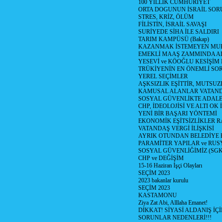
100 YILLIK CUMHURİYET
ORTA DOGUNUN İSRAİL SO
STRES, KRİZ, ÖLÜM
FİLİSTİN, İSRAİL SAVAŞI
SURİYEDE SİHA İLE SALDIRI
TARIM KAMPÜSÜ (Bakap)
KAZANMAK İSTEMEYEN MU
EMEKLİ MAAŞ ZAMMINDA A
YESEVİ ve KÖOĞLU KESİŞİM
TRÜKİYENİN EN ÖNEMLİ SO
YEREL SEÇİMLER
AŞKSIZLIK EŞİTTİR, MUTSUZ
KAMUSAL ALANLAR VATAND
SOSYAL GÜVENLİKTE ADALE
CHP, İDEOLOJİSİ VE ALTI OK 
YENİ BİR BAŞARI YÖNTEMİ
EKONOMİK EŞİTSİZLİKLER 
VATANDAŞ VERGİ İLİŞKİSİ
AYRIK OTUNDAN BELEDİYE
PARAMİTER YAPILAR ve RUS
SOSYAL GÜVENLİĞİMİZ (SGK
CHP ve DEĞİŞİM
15-16 Haziran İşçi Olayları
SEÇİM 2023
2023 bakanlar kurulu
SEÇİM 2023
KASTAMONU
Ziya Zat Abi, Alllaha Emanet!
DİKKAT! SİYASİ ALDANIŞ İÇİ
SORUNLAR NEDENLERİ!!!