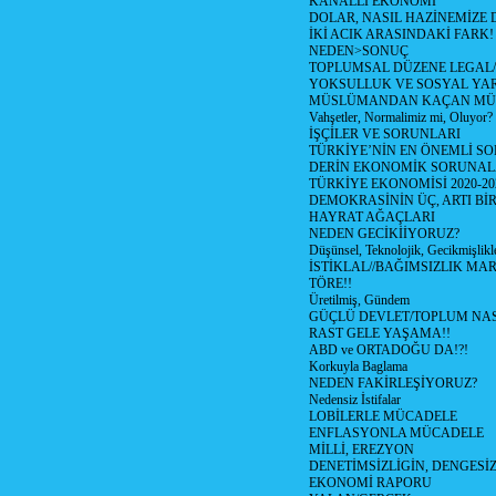
KANALLI EKONOMİ
DOLAR, NASIL HAZİNEMİZE D
İKİ ACIK ARASINDAKİ FARK!
NEDEN>SONUÇ
TOPLUMSAL DÜZENE LEGAL/
YOKSULLUK VE SOSYAL Y
MÜSLÜMANDAN KAÇAN MÜ
Vahşetler, Normalimiz mi, Oluyor?
İŞÇİLER VE SORUNLARI
TÜRKİYE’NİN EN ÖNEMLİ SO
DERİN EKONOMİK SORUNA
TÜRKİYE EKONOMİSİ 2020-20
DEMOKRASİNİN ÜÇ, ARTI Bİ
HAYRAT AĞAÇLARI
NEDEN GECİKİİYORUZ?
Düşünsel, Teknolojik, Gecikmişlikle
İSTİKLAL//BAĞIMSIZLIK MAR
TÖRE!!
Üretilmiş, Gündem
GÜÇLÜ DEVLET/TOPLUM NAS
RAST GELE YAŞAMA!!
ABD ve ORTADOĞU DA!?!
Korkuyla Baglama
NEDEN FAKİRLEŞİYORUZ?
Nedensiz İstifalar
LOBİLERLE MÜCADELE
ENFLASYONLA MÜCADELE
MİLLİ, EREZYON
DENETİMSİZLİGİN, DENGESİZ
EKONOMİ RAPORU