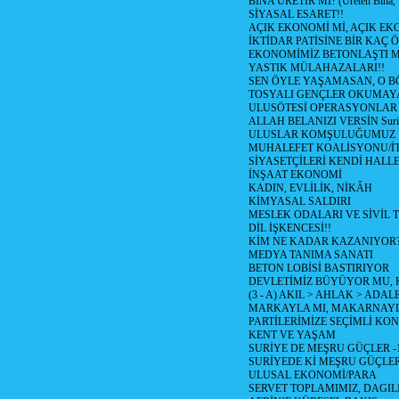
BİNA ÜRETİR Mİ? (Üreten Bina, 
SİYASAL ESARET!!
AÇIK EKONOMİ Mİ, AÇIK EK
İKTİDAR PATİSİNE BİR KAÇ Ö
EKONOMİMİZ BETONLAŞTI M
YASTIK MÜLAHAZALARI!!
SEN ÖYLE YAŞAMASAN, O B
TOSYALI GENÇLER OKUMAY
ULUSÖTESİ OPERASYONLAR
ALLAH BELANIZI VERSİN Suriy
ULUSLAR KOMŞULUĞUMUZ
MUHALEFET KOALİSYONU/İT
SİYASETÇİLERİ KENDİ HALL
İNŞAAT EKONOMİ
KADIN, EVLİLİK, NİKÂH
KİMYASAL SALDIRI
MESLEK ODALARI VE SİVİL
DİL İŞKENCESİ!!
KİM NE KADAR KAZANIYOR
MEDYA TANIMA SANATI
BETON LOBİSİ BASTIRIYOR
DEVLETİMİZ BÜYÜYOR MU,
(3 - A) AKIL > AHLAK > ADAL
MARKAYLA MI, MAKARNAYLA
PARTİLERİMİZE SEÇİMLİ KO
KENT VE YAŞAM
SURİYE DE MEŞRU GÜÇLER -
SURİYEDE Kİ MEŞRU GÜÇLE
ULUSAL EKONOMİ/PARA
SERVET TOPLAMIMIZ, DAGIL