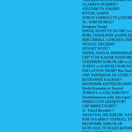
TARTIŞMA KONULARIMIZ AN
UÇARKEN DÜŞMEK!!
ATATÜRK'ÜN ASKERİ!!
KÖYDE, SAHNE
SORUN SARMALI VE ÇÖZÜML
SU, SORUNUMUZ!!
İnstagram Yasagı!
İSMAİL HANİYYE ÖLÜMÜ ve
BORÇ TAHSİLİNDE ŞAHİNLEŞ
HER LİDERLE, GÖRÜŞEN LİDE
SİYASAL DEGİŞİM!!
SİYASET NOTU!!
NEDEN, SOSYAL DEMOKRASİ
CHP’Yİ NE KADAR TANIYOR
ÜLKEMİZİN SORUNLARI ve 
SURİYE ve SURİYELİ SORUN
ENFLASYON NEDİR? Bizi Nasıl E
CHP, TARTIŞMAK NE GÜZEL!!
BAYRAMSIZ KALMAK!!
EKONOMİK EŞİTSİZLİKLERİN
Devlet Kurumları ve Tasarruf
TÜRKİYE ve GÖÇ SORUNU!!
Dezenformasyon nedir, kim yapar?
EMEKLİ CAN ÇEKİŞİYOR!!
CHP BİRİNCİ PARTİ!!!
21. Yüzyıl Becerileri !!
ANAYASAL DEGİŞİKLİK, NAS
KİM TASARRUF YAPMALI, YA
EKONOMİK SORUNLAR
KÖTÜ HAZ, İYİ HAZZI KOVAR?