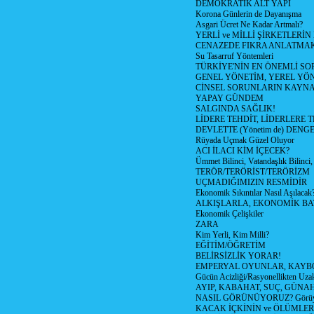
DEMOKRATİK ALT YAPI
Korona Günlerin de Dayanışma
Asgari Ücret Ne Kadar Artmalı?
YERLİ ve MİLLİ ŞİRKETLERİ
CENAZEDE FIKRA ANLATMA
Su Tasarruf Yöntemleri
TÜRKİYE'NİN EN ÖNEMLİ SO
GENEL YÖNETİM, YEREL YÖ
CİNSEL SORUNLARIN KAYN
YAPAY GÜNDEM
SALGINDA SAĞLIK!
LİDERE TEHDİT, LİDERLERE 
DEVLETTE (Yönetim de) DENGE
Rüyada Uçmak Güzel Oluyor
ACI İLACI KİM İÇECEK?
Ümmet Bilinci, Vatandaşlık Bilinci, 
TERÖR/TERÖRİST/TERÖRİZM
UÇMADIĞIMIZIN RESMİDİR
Ekonomik Sıkıntılar Nasıl Aşılacak
ALKIŞLARLA, EKONOMİK BAT
Ekonomik Çelişkiler
ZARA
Kim Yerli, Kim Milli?
EĞİTİM/ÖĞRETİM
BELİRSİZLİK YORAR!
EMPERYAL OYUNLAR, KAYB
Gücün Acizliği/Rasyonellikten Uzak
AYIP, KABAHAT, SUÇ, GÜNAH (
NASIL GÖRÜNÜYORUZ? Görüyo
KACAK İÇKİNİN ve ÖLÜMLER