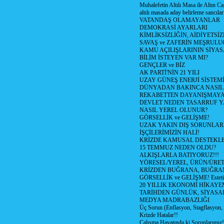
Muhalefetin Altılı Masa ile Altın Ca
altılı masada aday belirleme sancılar
VATANDAŞ OLAMAYANLAR
DEMOKRASİ AYARLARI
KİMLİKSİZLİĞİN, AİDİYETSİ
SAVAŞ ve ZAFERİN MEŞRUL
KAMU AÇILIŞLARININ SİYAS
BİLİM İSTEYEN VAR MI?
GENÇLER ve BİZ
AK PARTİ'NİN 21 YILI
UZAY GÜNEŞ ENERJİ SİSTEM
DÜNYADAN BAKINCA NASI
REKABETTEN DAYANIŞMAY
DEVLET NEDEN TASARRUF 
NASIL YEREL OLUNUR?
GÖRSELLİK ve GELİŞME!
UZAK YAKIN DIŞ SORUNLAR
İŞÇİLERİMİZİN HALİ!
KRİZDE KAMUSAL DESTEKL
15 TEMMUZ NEDEN OLDU?
ALKIŞLARLA BATIYORUZ!!!
YÖRESEL/YEREL, ÜRÜN/ÜRE
KRİZDEN BUĞRANA, BUĞRA
GÖRSELLİK ve GELİŞME! Estetik m
20 YILLIK EKONOMİ HİKAYEM
TARİHDEN GÜNLÜK, SİYASA
MEDYA MADRABAZLIĞI
Üç Sorun (Enflasyon, Stagflasyon,
Krizde Hatalar!!
Çalışma Hayatında ki Sorunlarımız!