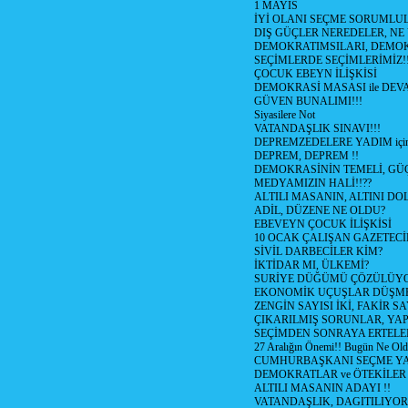
1 MAYIS
İYİ OLANI SEÇME SORUMLU
DIŞ GÜÇLER NEREDELER, NE
DEMOKRATIMSILARI, DEMOK
SEÇİMLERDE SEÇİMLERİMİZ!
ÇOCUK EBEYN İLİŞKİSİ
DEMOKRASİ MASASI ile DEV
GÜVEN BUNALIMI!!!
Siyasilere Not
VATANDAŞLIK SINAVI!!!
DEPREMZEDELERE YADIM için
DEPREM, DEPREM !!
DEMOKRASİNİN TEMELİ, GÜÇ
MEDYAMIZIN HALİ!!??
ALTILI MASANIN, ALTINI D
ADİL, DÜZENE NE OLDU?
EBEVEYN ÇOCUK İLİŞKİSİ
10 OCAK ÇALIŞAN GAZETEC
SİVİL DARBECİLER KİM?
İKTİDAR MI, ÜLKEMİ?
SURİYE DÜĞÜMÜ ÇÖZÜLÜY
EKONOMİK UÇUŞLAR DÜŞME
ZENGİN SAYISI İKİ, FAKİR S
ÇIKARILMIŞ SORUNLAR, YA
SEÇİMDEN SONRAYA ERTEL
27 Aralığın Önemi!! Bugün Ne Ol
CUMHURBAŞKANI SEÇME YA
DEMOKRATLAR ve ÖTEKİLER
ALTILI MASANIN ADAYI !!
VATANDAŞLIK, DAGITILIYOR