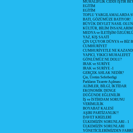
MUHALİFLİK CİDDİ İŞTİR BE
EGİTİM
EGİTİM
TOPLU YARGILAMALARDA S
BATI, GÖZÜMÜZE BATIYOR!
BÜYÜK DEVLET NASIL OLUN
KÜLTÜR, BİLİM İNSANLARIM
MEDYA ve İLETİŞİM ÖZGÜRL
YAZ, KIŞ SAATİ
ÇİN UÇUYOR DÜNYA ve BİZ
CUMHURİYET
CUMHURİYETLE NE KAZAND
YAPICI, YIKICI MUHALEFET
GÖNLÜMÜZ NE DOLU?
IRAK ve SURİYE
IRAK ve SURİYE -1
GERÇEK AHLAK NEDİR?
Çin, Üretim Seferberligi
Parkların Ticarete Açılması
ALİMLER, BİLGİ, İKTİDAR
EKONOMİK DENGE
DÜĞÜNDE EĞLENİLİR
İŞ ve İSTİHDAM SORUNU
VERİMLİLİK
BOYABAT KALESİ
AŞIRI PARTİZANLIK!!
DAVET KRİZLERİ
ÜLKEMİZİN SORUNLARI - 1
ÜLKEMİZİN SORUNLARI
YÖNETİCİLERİMİZDEN FABRİ