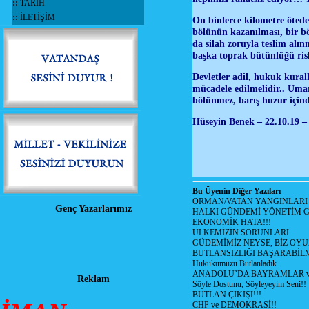
::
TARİH
::
İLETİŞİM
On binlerce kilometre öteden
bölünün kazanılması, bir bö
da silah zoruyla teslim alın
başka toprak bütünlüğü ris
Devletler adil, hukuk kural
mücadele edilmelidir.. Umar
bölünmez, barış huzur için
Hüseyin Benek – 22.10.19 –
Bu Üyenin Diğer Yazıları
ORMAN/VATAN YANGINLARI !
Genç Yazarlarımız
HALKI GÜNDEMİ YÖNETİM G
EKONOMİK HATA!!!
ÜLKEMİZİN SORUNLARI
GÜDEMİMİZ NEYSE, BİZ OYU
BUTLANSIZLIĞI BAŞARABİLM
Hukukumuzu Butlanladık
ANADOLU’DA BAYRAMLAR ve
Reklam
Söyle Dostunu, Söyleyeyim Seni!!
BUTLAN ÇIKIŞI!!!
CHP ve DEMOKRASİ!!