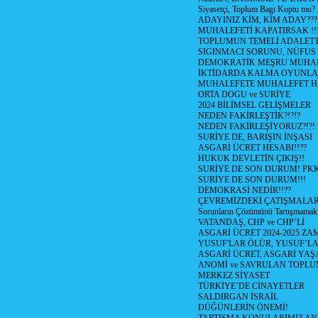
Siyasetçi, Toplum Bagı Koptu mu?
ADAYINIZ KİM, KİM ADAY???
MUHALEFETİ KAPATIRSAK !!
TOPLUMUN TEMELİ ADALETTİ
SIGINMACI SORUNU, NÜFUS
DEMOKRATİK MEŞRU MUHAL
İKTİDARDA KALMA OYUNLA
MUHALEFETE MUHALEFET H
ORTA DOGU ve SURİYE
2024 BİLİMSEL GELİŞMELER
NEDEN FAKİRLEŞTİK?!?!?
NEDEN FAKİRLEŞİYORUZ?!?!
SURİYE DE, BARIŞIN İNŞASI
ASGARİ ÜCRET HESABI!!??
HUKUK DEVLETİN ÇIKIŞ!!
SURİYE DE SON DURUM! PK
SURİYE DE SON DURUM!!!
DEMOKRASİ NEDİR!!??
ÇEVREMİZDEKİ ÇATIŞMALAR (S
Sorunların Çözümünü Tartışmamak
VATANDAŞ, CHP ve CHP’Lİ
ASGARİ ÜCRET 2024-2025 Z
YUSUF'LAR ÖLÜR, YUSUF’LA
ASGARİ ÜCRET, ASGARİ YAŞ
ANOMİ ve SAVRULAN TOPLU
MERKEZ SİYASET
TÜRKİYE’DE CİNAYETLER
SALDIRGAN İSRAİL
DÜĞÜNLERİN ÖNEMİ!