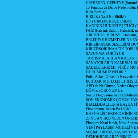
CEPHEDEN, CEPHEYE (Sorundan
15 Temmuz da Darbe Neden oldu, 
Kiriz Sözlüğü
BİRLİK (Nasıl Bir Birlik?)
BÜYÜRKEN, KÜÇÜLMEK!!
KADININ HUKUKİ EŞİTLİĞİ (İsta
FAİZ (Faiz mi, Zulüm, Faizsizlik m
VİRÜSTÜR, VİRÜS!! Fetöcüdür, 
BELEDİYE HİZMETLERİNE E
KİRİZİN AYAK SESLERİNİ D
KİRİZE/SORUNA ACIK TOPL
SAVUNMA YÜRÜYOR
TARTIŞMALARDAN KAÇAN Sİ
SANATÇILARIN KAMUSAL S
SADECE KRİZ Mİ, VİRÜS MÜ
DURUMUMUZ NEDİR,?
Polis, Asker, Güvenlik Kuvvetleri 
İKTİDAR, MUHALEFET İLİŞKİ
ABD de Ne Oluyor, Neden Oluyor
DÖVİZ SORUNUMUZ
Sözün Doğrusunu Ayırt Edebilmek
SON EKONOMİK ÇÖZÜM PAK
İHALEDE/AÇILIŞTA BAŞKA F
Ekonomimiz Neden Bu Halde?
KAPİTALİST EKONOMİNİN S
23 NİSAN 1920 NEDEN ÖNEML
Ekonomi Nasıl Isındı, Nasıl Soğuta
YENİ PAYLAŞIM MODELİ VE
SEÇİMLERİMİZ, YAŞANTIMIZ
DEMOKRASİ ARAYIŞIMIZ