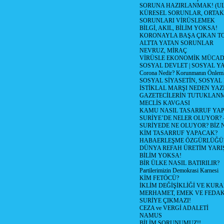
SORUNA HAZIRLANMAK! (U
KÜRESEL SORUNLAR, ORTAK
SORUNLARI VİRÜSLEMEK
BİLGİ, AKIL, BİLİM YOKSA!
KORONAYLA BAŞA ÇIKAN TO
ALTTA YATAN SORUNLAR
NEVRUZ, MİRAÇ
VİRÜSLE EKONOMİK MÜCAD
SOSYAL DEVLET | SOSYAL Y
Corona Nedir? Korunmanın Önlemle
SOSYAL SİYASETİN, SOSYAL
İSTİKLAL MARŞI NEDEN YAZI
GAZETECİLERİN TUTUKLAN
MECLİS KAVGASI
KAMU NASIL TASARRUF YAP
SURİYE’DE NELER OLUYOR? – 1
SURİYEDE NE OLUYOR? BİZ 
KİM TASARRUF YAPACAK?
HABAERLEŞME ÖZGÜRLÜĞÜN
DÜNYA REFAH ÜRETİM YARIŞ
BİLİM YOKSA!
BİR ÜLKE NASIL BATIRILIR?
Partilerimizin Demokrasi Karnesi
KİM FETÖCÜ?
İKLİM DEĞİŞİKLİĞİ VE KURA
MERHAMET, EMEK VE FEDA
SURİYE ÇIKMAZI!
CEZA ve VERGİ ADALETİ
NAMUS
BİLİM SORUNUMUZ!!