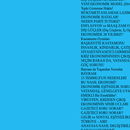
YENİ EKONOMİK MODEL (Dövize
Tepki Gösterme Hakkı!
HÜKÜMETİ ANLAMAK LAZI
EKONOMİK HATALAR!
NEDEN PARTİ TUTARIZ?
ENFLASYON ve MAAŞ ZAM 
DIŞ GÜÇLER (Dış Güçlerin, İç O
EKONOMİDE 20 YILIMIZ!!
Kastamonu Oyunları
BAŞKENTTE KASTAMONU
İNSANLIK, KİNDARLIK, ÇATI
SİYASET/SİYASETCİ GERMESİ
KRİZ EKONOMİSİNDEN ÇIKIŞ
SEÇİM BARAJI DA, VATANDAŞ
GÖÇ SORUNU
Bayram da Yaşanılan Sorunlar
BAYRAM
15 TEMMUZ'UN NEDENLERİ
BU NASIL EKONOMİ?
EKONOMİK EŞİTSİZLİK SOR
VATANDAŞ, GENELGEYE UY
EMEKLİ Biz Emeklililer!
VİRÜSTEN, KRİZDEN ÇIKIŞ
EKONOMİNİN SİNİR UCLARI
GAZETECİ SORU SORAR!!
GAZETECİ SORU SORAR!!
GELİR ve SOSYAL EŞİTSİZLİK
TÜRKİYE – ABD
ANAYASA NASIL DEGİŞTİRİL