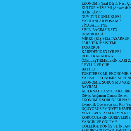
EKONOMİ (Nasıl Düştü, Nasıl Çı
KÜLTÜR MEVSİMİ (Ankara da Kül
HAİN KİM??
NÜVİT'İN GÜNLÜKLERİ
YAPILANLAR BOŞA MI?
SİYASAL FİTNE
SİVİL, BAGIMSIZ STÖ
DEMOKRASİ
MİKRO (KİŞİSEL) TASARRUF
PARA TAKİP SİSTEMİ
TASARRUF
KAREDENİZ EN İYİLERİ
DOĞU KARADENİZ
ÖZELLEŞTİRMELERİN KARI Z
9 EYLÜL VE CHP
BATTIK!!!
TÜKETEREK Mİ, EKONOMİK 
YAPISAL EKONOMİK SORUN
EKONOMİK SORUN MU VAR?
BAYRAM
ALTERNATİF ASYA PARA BİRİ
Döviz, Açığınızın Olması Demek,
EKONOMİK SORUNLAR NASIL
Ekonomik Operasyon mu, Kim Yap
UÇUYORUZ EMNİYET KEMERİN
YÜZDE 49.50 ZAM NEYİN NES
KORUCULARIN GÖREVLERİ (Polis
YANGIN VE ÖNLEM!!
KÖLELİGE DÖNÜŞ VE İNSAN 
SAVURGANLIKTAN, SAVRULM