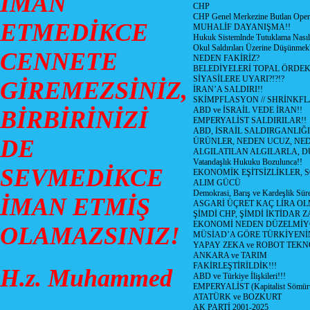
İMAN
CHP
CHP Genel Merkezine Butlan Oper
ETMEDİKCE
MUHALİF DAYANIŞMA!!
Hukuk Sistemlnde Tutuklama Nasıl
Okul Saldırıları Üzerine Düşünmek
CENNETE
NEDEN FAKİRİZ?
BELEDİYELERİ TOPAL ÖRDE
SİYASİLERE UYARI?!?!?
GİREMEZSİNİZ,
İRAN’A SALDIRI!!
SKİMPFLASYON // SHRİNKF
ABD ve İSRAİL VEDE İRAN!!
BİRBİRİNİZİ
EMPERYALİST SALDIRILAR!!
ABD, İSRAİL SALDIRGANLIĞI
DE
ÜRÜNLER, NEDEN UCUZ, NED
ALGILATILAN ALGILARLA, D
Vatandaşlık Hukuku Bozulunca!!
SEVMEDİKCE
EKONOMİK EŞİTSİZLİKLER, 
ALIM GÜCÜ
Demokrasi, Barış ve Kardeşlik Süre
İMAN ETMİŞ
ASGARİ ÜÇRET KAÇ LİRA OL
ŞİMDİ CHP, ŞİMDİ İKTİDAR Z
EKONOMİ NEDEN DÜZELMİY
OLAMAZSINIZ!
MÜSİAD’A GÖRE TÜRKİYENİ
YAPAY ZEKA ve ROBOT TEKN
ANKARA ve TARIM
FAKİRLEŞTİRİLDİK!!!
H.z. Muhammed
ABD ve Türkiye İlişkileri!!!
EMPERYALİST (Kapitalist Sömü
ATATÜRK ve BOZKURT
AK PARTİ 2001-2025