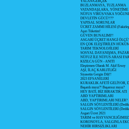
YALAN/GERÇEK
BUZLANMAYA, TUZLANMA
VATANDAŞLARA, YÖNETİME
NÜFUS VİRÜS/VAKA YOĞUN
DEVLETİN GÜCÜ!!??
YAPISAL SORUNLAR
ÜCRET ZAMMI HİLESİ (Fakirle
Aşırı Tüketim!
GÜVEN BUNALIMI!!
ASGARİ ÜÇRET HANGİ ÖLÇÜ
EN ÇOK ELEŞTİRİLEN HÜKÜ
TARIM TEKNOLOJİLERİ
SOSYAL DAYANIŞMA, PAZAR
NÜFUZ İLE NÜFUS ARASI FA
KIZILCA GÜN - ANITI
Eleştirmen Olarak M. Akif Ersoy
AŞI, İLAÇ KARLITLIĞI
Siyasetin Gergin Dili!!
2023 EFSANELERİ
KURAKLIK AFETİ GELİYOR, 
Başarılı mıyız?! Başarısız mıyız?
HEY BATI, BİZ BIRAKTIK ATI
ABD YAPTIRIMLARI
ABD, YAPTIRIMLARI NELER?
SALGIN SÖYLENTİLERİ (Dediko
SALGIN SÖYLENTİLERİ (Dediko
Asgari Ücret 2021
TARIM ve HAYVANCILIĞIMII
KORONOYLA, SALGINLA EK
NEHİR HIRSIZLIKLARI