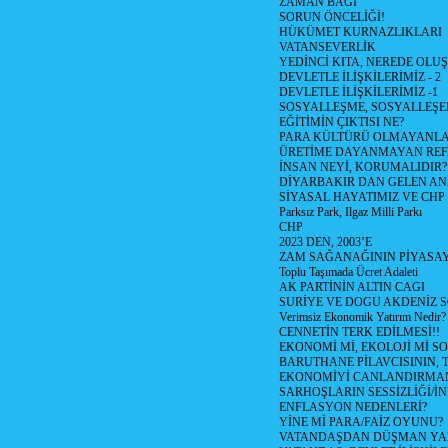
ZAMAN BAĞI
SORUN ÖNCELİĞİ!
HÜKÜMET KURNAZLIKLARI
VATANSEVERLİK
YEDİNCİ KITA, NEREDE OLU
DEVLETLE İLİŞKİLERİMİZ - 2
DEVLETLE İLİŞKİLERİMİZ -1
SOSYALLEŞME, SOSYALLEŞ
EĞİTİMİN ÇIKTISI NE?
PARA KÜLTÜRÜ OLMAYANLA
ÜRETİME DAYANMAYAN REF
İNSAN NEYİ, KORUMALIDIR?
DİYARBAKIR DAN GELEN AN
SİYASAL HAYATIMIZ VE CHP
Parksız Park, Ilgaz Milli Parkı
CHP
2023 DEN, 2003’E
ZAM SAĞANAĞININ PİYASAY
Toplu Taşımada Ücret Adaleti
AK PARTİNİN ALTIN CAGI
SURİYE VE DOGU AKDENİZ 
Verimsiz Ekonomik Yatırım Nedir?
CENNETİN TERK EDİLMESİ!!
EKONOMİ Mİ, EKOLOJİ Mİ 
BARUTHANE PİLAVCISININ, 
EKONOMİYİ CANLANDIRMANI
SARHOŞLARIN SESSİZLİĞİ/İNİ
ENFLASYON NEDENLERİ?
YİNE Mİ PARA/FAİZ OYUNU?
VATANDAŞDAN DÜŞMAN Y