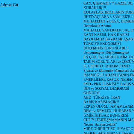
CAN, ÇIKMAZI!?!? GAZZE DE,
Adrese Git
KURAKLIK!!!
KOLAYLAŞTIRICILARIN ZORL
İİHTİYAÇLARA 3 ZAM, BİZE 1
MUHALEFET YOKSA, DEMOK
Demokratik Anomi
MAHALLE YANERKEN SAÇ T
RANT KAPISI, HAK KAPISI
BAYRAMDA BAYRAMLAŞAN
TÜRKİYE EKONOMİSİ
ÜLKEMİZİN SORUNLARI !!
Uçuyormuyuz, Düşüyormuyuz?
EN ÇOK TASARRUFU KİM YA
TARIM SORUNLARI ve ÇÖZÜ
İÇ CEPHEYİ TAHKİM ETME!
Siyasal ve Ekonomik Mantıktan Uz
İMAMOĞLU ADAYLIĞININ EN
EMEKLİLERE RAPOR, NEDEN
PYD - PKK İLİŞKİSİ !! BARIŞ 
DİN ve SOSYAL DEMORASİ
GÜNDEM
ABD- TÜRKİYE- İRAN
BARIŞ KAPISI AÇIK!!
ERKEN ÖLÜM, TAMAMLANMA
DEM ile DEMLEN, HÜDAPAR
İZMİR İKTİSAR KONGRESİ
CHP’Yİ TARTIŞMAMANIN MAL
Neden, Buraya Geldik?
MİDE GÜRÜLTÜSÜ, SİYAET 
NEDEN, BAGIMSIZ VE TARAF