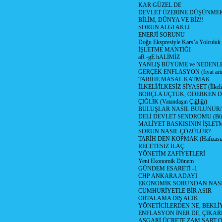
KAR GÜZEL DE
DEVLET ÜZERİNE DÜŞÜNME
BİLİM, DÜNYA VE BİZ!!
SORUN ALGI AKLI
ENERJİ SORUNU
Doğu Ekspresiyle Kars’a Yolculuk
İŞLETME MANTIĞI
aR -gE hALİMİZ
YANLIŞ BÜYÜME ve NEDENLE
GERÇEK ENFLASYON (fiyat artış
TARİHE MASAL KATMAK
İLKELİ/İLKESİZ SİYASET (İlkeli/
BORÇLA UÇTUK, ÖDERKEN D
ÇIĞLIK (Vatandaşın Çığlığı)
BULUŞLAR NASIL BULUNUR
DELİ DEVLET SENDROMU (Büyük
MALİYET BASKISININ İŞLE
SORUN NASIL ÇÖZÜLÜR?
TARİH DEN KOPMAK (Hafızasız
RECETESİZ İLAÇ
YÖNETİM ZAFİYETLERİ
Yeni Ekonomik Dönem
GÜNDEM ESARETİ -1
CHP ANKARA ADAYI
EKONOMİK SORUNDAN NASIL
CUMHURİYETLE BİR ASIR
ORTALAMA DIŞ ACIK
YÖNETİCİLERDEN NE, BEKLİ
ENFLASYON İNER DE, ÇIKA
ASGARİ ÜCRETE ZAM ŞART O