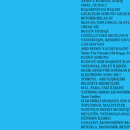
AFRİN’E KÜRESEL BAKIŞ
OHAL, NE HAL?
BAŞARI/SİYASİ BAŞARI
GELECEGİN SORUNU GELECEK
RETORİK/BELAGAT
İRAN DA TOPLUMSAL OLAY
ORTAK DİL
BUGÜN YILBAŞI
GÖNÜLLÜYSEN MUTLUSUN
VATANDAŞIN, KENDİNİ SAV
CAN HAYVAN
ABD NEDEN YALNIZ KALDI?
Tarihe Yön Verenler (Ali Kuşçu, Fa
KUDÜS SORUNU
KUDÜS'Ü KİM BAŞKENT İLAN
VATANDAŞ, DELET İLİŞKİSİ
EKSİK HİSSETTİR İSTİSMAR 
ELEŞTİRİNİN SONU MU?
TÜRKİYE - ABD İLİŞKİLERİ
BELEDİYE HİZMETLERİ
MAL, PARA, FAİZ İLİŞKİSİ
YATIRIMLARIMIZ EKONOMİK
Tarım Vadileri
ELEKTRİKLİ ARABADA SON
TOPLUMSAL MALİYETLER
NATO'NUN HEDEFİ Mİ DEĞİŞT
DEVLETİN, VATANDAŞA MAL
EĞİTİMİN İÇERİGİ
SANALİST, EKONOMİDEN RE
BETONLA, EKONOMİK BETO