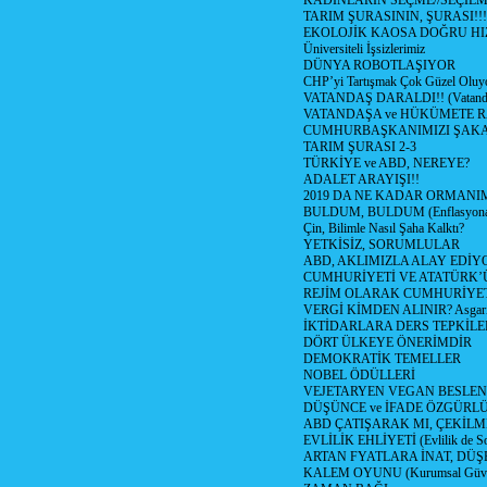
KADINLARIN SEÇME//SEÇİL
TARIM ŞURASININ, ŞURASI!!!
EKOLOJİK KAOSA DOĞRU HI
Üniversiteli İşsizlerimiz
DÜNYA ROBOTLAŞIYOR
CHP’yi Tartışmak Çok Güzel Oluy
VATANDAŞ DARALDI!! (Vatandaş
VATANDAŞA ve HÜKÜMETE R
CUMHURBAŞKANIMIZI ŞAK
TARIM ŞURASI 2-3
TÜRKİYE ve ABD, NEREYE?
ADALET ARAYIŞI!!
2019 DA NE KADAR ORMANIM
BULDUM, BULDUM (Enflasyona 
Çin, Bilimle Nasıl Şaha Kalktı?
YETKİSİZ, SORUMLULAR
ABD, AKLIMIZLA ALAY EDİYO
CUMHURİYETİ VE ATATÜRK’
REJİM OLARAK CUMHURİYE
VERGİ KİMDEN ALINIR? Asgari 
İKTİDARLARA DERS TEPKİLE
DÖRT ÜLKEYE ÖNERİMDİR
DEMOKRATİK TEMELLER
NOBEL ÖDÜLLERİ
VEJETARYEN VEGAN BESLE
DÜŞÜNCE ve İFADE ÖZGÜRL
ABD ÇATIŞARAK MI, ÇEKİLME
EVLİLİK EHLİYETİ (Evlilik de Sor
ARTAN FYATLARA İNAT, DÜ
KALEM OYUNU (Kurumsal Güvenil