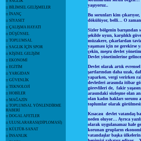
::
SAĞLIK
yaşıyoruz..
::
BİLİMSEL GELİŞMELER
::
İNANÇ
Bu sorunları kim çıkarıyor,
dökülüyor, belli… O zaman 
::
SİYASET
::
ÇALIŞMA HAYATI
Sizler bölgenin barışından
::
DÜŞÜNSEL
şekilde uyun, karşılıklı gü
::
TOPLUMSAL
müzakere, çıkarlardan taviz
yaşaması için ne gerekirse y
::
SAGLIK İÇİN SPOR
çekin, meşru devlet yönetim
::
KİŞİSEL GELİŞİM
Devlet yönetimlerine gelin
::
EKONOMİ
Devlet olarak artık evrensel
::
EGİTİM
şartlarından daha uzak, dah
::
YARGIDAN
yaparken, vergi verirken ra
::
GÜVENLİK
devletleri arasında itibar 
::
TEKNOLOJİ
görevlileri de, fakir yaşas
arasındaki sözleşme olan a
::
HOBİLER
olan kadın hakları sorunu a
::
MAĞAZİN
toplumlar olarak görülmes
::
TOPLUMSAL YÖNLENDİRME
HABERİ
Kısacası devlet vatandaş ba
::
DOGAL AFETLER
neden oluyor… Ayrıca yazılı
::
ULUSLARARASI(DİPLOMASİ)
olarak uygulanamaz hale geli
::
KÜLTÜR-SANAT
korunan grupların ekonomik 
vatandaşlar başka ülkelerin
::
İNSANLIK
hepimizi rahatsız ediyor… 