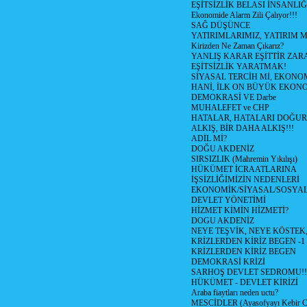
EŞİTSİZLİK BELASI İNSANL
Ekonomide Alarm Zili Çalıyor!!!
SAĞ DÜŞÜNCE
YATIRIMLARIMIZ, YATIRIM M
Kirizden Ne Zaman Çıkarız?
YANLIŞ KARAR EŞİTTİR ZARA
EŞİTSİZLİK YARATMAK!
SİYASAL TERCİH Mİ, EKONO
HANİ, İLK ON BÜYÜK EKON
DEMOKRASİ VE Darbe
MUHALEFET ve CHP
HATALAR, HATALARI DOĞUR
ALKIŞ, BİR DAHA ALKIŞ!!!
ADİL Mİ?
DOĞU AKDENİZ
SIRSIZLIK (Mahremin Yıkılışı)
HÜKÜMET İCRAATLARINA
İŞSİZLİĞİMİZİN NEDENLERİ
EKONOMİK/SİYASAL/SOSYA
DEVLET YÖNETİMİ
HİZMET KİMİN HİZMETİ?
DOGU AKDENİZ
NEYE TEŞVİK, NEYE KÖSTEK
KRİZLERDEN KİRİZ BEGEN -1
KRİZLERDEN KİRİZ BEGEN
DEMOKRASİ KRİZİ
SARHOŞ DEVLET SEDROMU!!
HÜKÜMET - DEVLET KİRİZİ
Araba fiaytları neden uctu?
MESCİDLER (Ayasofyayı Kebir C