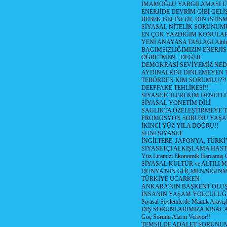
İMAMOĞLU YARGILAMASI Ü
ENERJİDE DEVRİM GİBİ GEL
BEBEK GELİNLER, DİN İSTİS
SİYASAL NİTELİK SORUNUM
EN ÇOK YAZDIĞIM KONULA
YENİ ANAYASA TASLAGI Altılı
BAGIMSIZLIĞIMIZIN ENERJİS
ÖĞRETMEN - DEĞER
DEMOKRASİ SEVİYEMİZ NED
AYDINALRINI DİNLEMEYEN
TERÖRDEN KİM SORUMLU??!
DEEPFAKE TEHLİKESİ!!
SİYASETCİLERİ KİM DENETL
SİYASAL YÖNETİM DİLİ
SAGLIKTA ÖZELEŞTİRMEYE T
PROMOSYON SORUNU YAŞA
İKİNCİ YÜZ YILA DOĞRU!!
SUNİ SİYASET
İNGİLTERE, JAPONYA, TÜRK
SİYASETÇİ ALKIŞLAMA HAST
Yüz Liramızı Ekonomik Harcamış 
SİYASAL KÜLTÜR ve ALTILI 
DÜNYA'NIN GÖÇMEN/SIĞIN
TÜRKİYE UCARKEN
ANKARA'NIN BAŞKENT OLU
İNSANIN YAŞAM YOLCULU
Siyasal Söylemlerde Mantık Arayışl
DIŞ SORUNLARIMIZA KISACA
Göç Sorunu Alarm Veriyor!!
TEMSİLDE ADALET SORUNUM