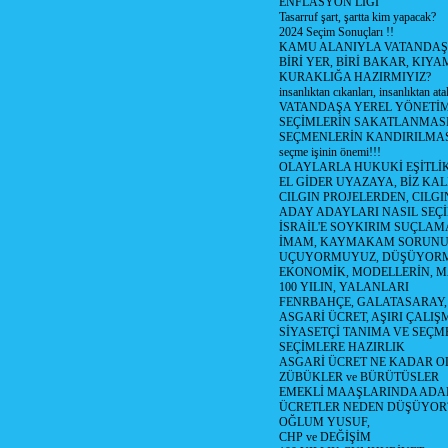
ENFLASYON LİGİ
Tasarruf şart, şartta kim yapacak?
2024 Seçim Sonuçları !!
KAMU ALANIYLA VATANDAŞ
BİRİ YER, BİRİ BAKAR, KIYA
KURAKLIĞA HAZIRMIYIZ?
insanlıktan cıkanları, insanlıktan ata
VATANDAŞA YEREL YÖNETİ
SEÇİMLERİN SAKATLANMASI
SEÇMENLERİN KANDIRILMAS
seçme işinin önemi!!!
OLAYLARLA HUKUKİ EŞİTLİK 
EL GİDER UYAZAYA, BİZ KAL
CILGIN PROJELERDEN, CILGIN
ADAY ADAYLARI NASIL SEÇİ
İSRAİL'E SOYKIRIM SUÇLAMA
İMAM, KAYMAKAM SORUN
UÇUYORMUYUZ, DÜŞÜYORM
EKONOMİK, MODELLERİN, MA
100 YILIN, YALANLARI
FENRBAHÇE, GALATASARAY,
ASGARİ ÜCRET, AŞIRI ÇALIŞ
SİYASETÇİ TANIMA VE SEÇME
SEÇİMLERE HAZIRLIK
ASGARİ ÜCRET NE KADAR OLM
ZÜBÜKLER ve BÜRÜTÜSLER
EMEKLİ MAAŞLARINDA ADA
ÜCRETLER NEDEN DÜŞÜYOR
OĞLUM YUSUF,
CHP ve DEĞİŞİM