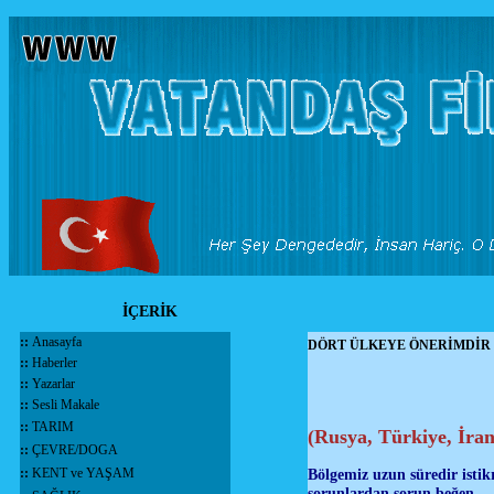
İÇERİK
::
Anasayfa
DÖRT ÜLKEYE ÖNERİMDİR
::
Haberler
::
Yazarlar
::
Sesli Makale
::
TARIM
(Rusya, Türkiye, İran
::
ÇEVRE/DOGA
::
KENT ve YAŞAM
Bölgemiz uzun süredir istikr
sorunlardan sorun beğen… B