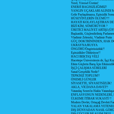
Yerel, Yöresel Üretim!
ENERJİ BAGISIZLIĞIMIZ!
YANGIN UÇAKLARI ALINDI M
Gelir Paylaşılmazsa, Eşitsizlik Sonu
HÜSEYİN'LERİN ÖLÜMÜ!!!
HAYATI KOLAYLAŞTIRAN D
BİZİ KİM, SÖMÜRÜYOR ?
ÜRETİCİ MALİYET ARTIŞI (ÜF
Başkanlık, Güçlendirilmiş Parlamen
Vladimir Zelenski, Vladimir Putin
GÜÇ DOKTRİNİNDEN, HAK D
UKRAYNA/RUSYA
ÖNGÖRÜ/Öngörüsüzlük!!
Eşitsizlikler Öldürüyor!!
HACI BEKTAŞ VELİ
Hacettepe Üniversitesin de, İşçi Kıy
Etkin Güçlerin Barış İçin Etkinsizlik
İŞÇİ ÇALIŞMA SÜRELERİ
Sanal Gerçeklik Nedir?
TEPKİSİZ TOPLUM!!
ÖNEMLİ GÜNLER
SİYASETTE, SİYASETSİZLİK!
AKLA, VİCDANA DAVET!!
Vatandaş Sezen'in Hakkı Vatandaşa
ENFLASYONUN NEDENLERİ, N
ÜLKEME İTİBAR SUKASTİ !!
Modern Devlet, Ortaçağ Devleti Far
YALAN YAKALAMA YETENEG
DIŞ DÜNYADAN NASIL GÖR
DIŞ GÜÇLER NE ALEM DE!!!