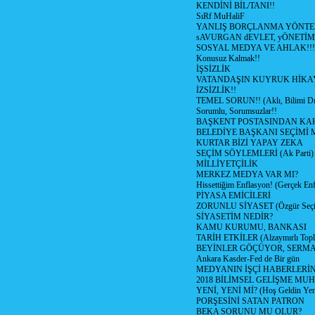
KENDİNİ BİL/TANI!!
SıRf MuHaliF
YANLIŞ BORÇLANMA YÖNTEM
sAVURGAN dEVLET, yÖNETİM
SOSYAL MEDYA VE AHLAK!!!
Konusuz Kalmak!!
İŞSİZLİK
VATANDAŞIN KUYRUK HİKA
İZSİZLİK!!
TEMEL SORUN!! (Aklı, Bilimi Dı
Sorumlu, Sorumsuzlar!!
BAŞKENT POSTASINDAN K
BELEDİYE BAŞKANI SEÇİMİ 
KURTAR BİZİ YAPAY ZEKA
SEÇİM SÖYLEMLERİ (Ak Parti)
MİLLİYETÇİLİK
MERKEZ MEDYA VAR MI?
Hissettiğim Enflasyon! (Gerçek En
PİYASA EMİCİLERİ
ZORUNLU SİYASET (Özgür Seç
SİYASETİM NEDİR?
KAMU KURUMU, BANKASI
TARİH ETKİLER (Alzaymırlı Topl
BEYİNLER GÖÇÜYOR, SERM
Ankara Kasder-Fed de Bir gün
MEDYANIN İŞÇİ HABERLERİ
2018 BİLİMSEL GELİŞME MU
YENİ, YENİ Mİ? (Hoş Geldin Yeni
PORŞESİNİ SATAN PATRON
BEKA SORUNU MU OLUR?