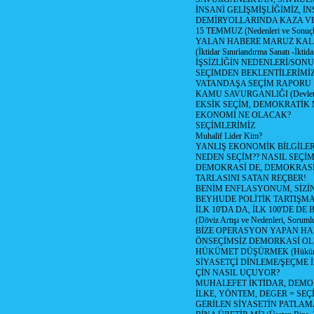
İNSANİ GELİŞMİŞLİĞİMİZ, İ
DEMİRYOLLARINDA KAZA V
15 TEMMUZ (Nedenleri ve Sonuçl
YALAN HABERE MARUZ KA
(İktidar Sınırlandırma Sanatı -İktida
İŞSİZLİĞİN NEDENLERİ/SON
SEÇİMDEN BEKLENTİLERİMİZ
VATANDAŞA SEÇİM RAPORU
KAMU SAVURGANLIĞI (Devlet n
EKSİK SEÇİM, DEMOKRATİK 
EKONOMİ NE OLACAK?
SEÇİMLERİMİZ
Muhalif Lider Kim?
YANLIŞ EKONOMİK BİLGİLE
NEDEN SEÇİM?? NASIL SEÇİM
DEMOKRASİ DE, DEMOKRASİ
TARLASINI SATAN REÇBER!
BENİM ENFLASYONUM, SİZ
BEYHUDE POLİTİK TARTIŞMA
İLK 10'DA DA, İLK 100'DE D
(Döviz Artışı ve Nedenleri, Sorumlu
BİZE OPERASYON YAPAN HA
ÖNSEÇİMSİZ DEMORKASİ OL
HÜKÜMET DÜŞÜRMEK (Hükümet
SİYASETÇİ DİNLEME/ŞEÇME 
ÇİN NASIL UÇUYOR?
MUHALEFET İKTİDAR, DEMO
İLKE, YÖNTEM, DEGER = SEÇ
GERİLEN SİYASETİN PATLAM