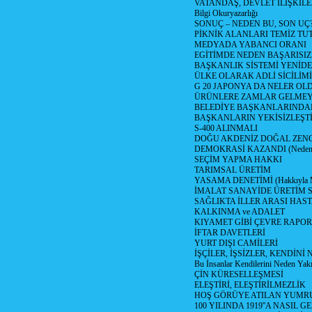
VATANDAŞ, DEVLET İLİŞKİLE
Bilgi Okuryazarlığı
SONUÇ – NEDEN BU, SON UÇ
PİKNİK ALANLARI TEMİZ TU
MEDYADA YABANCI ORANI
EGİTİMDE NEDEN BAŞARISIZ
BAŞKANLIK SİSTEMİ YENİDE
ÜLKE OLARAK ADLİ SİCİLİM
G 20 JAPONYA DA NELER OLDU? 
ÜRÜNLERE ZAMLAR GELMEYE B
BELEDİYE BAŞKANLARINDAN
BAŞKANLARIN YEKİSİZLEŞTİ
S-400 ALINMALI
DOĞU AKDENİZ DOĞAL ZENG
DEMOKRASİ KAZANDI (Neden D
SEÇİM YAPMA HAKKI
TARIMSAL ÜRETİM
YASAMA DENETİMİ (Hakkıyla Me
İMALAT SANAYİDE ÜRETİM
SAĞLIKTA İLLER ARASI HAS
KALKINMA ve ADALET
KIYAMET GİBİ ÇEVRE RAPO
İFTAR DAVETLERİ
YURT DIŞI CAMİLERİ
İŞÇİLER, İŞSİZLER, KENDİN
Bu İnsanlar Kendilerini Neden Yak
ÇİN KÜRESELLEŞMESİ
ELEŞTİRİ, ELEŞTİRİLMEZLİK
HOŞ GÖRÜYE ATILAN YUMR
100 YILINDA 1919''A NASIL G