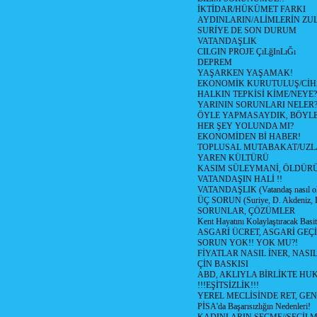
İKTİDAR/HÜKÜMET FARKI
AYDINLARIN/ALİMLERİN ZUL
SURİYE DE SON DURUM
VATANDAŞLIK
CILGIN PROJE ÇıLğInLıĞı
DEPREM
YAŞARKEN YAŞAMAK!
EKONOMİK KURUTULUŞ/Cİ
HALKIN TEPKİSİ KİME/NEYE?
YARININ SORUNLARI NELER
ÖYLE YAPMASAYDIK, BÖYLE
HER ŞEY YOLUNDA MI?
EKONOMİDEN Bİ HABER!
TOPLUSAL MUTABAKAT/UZL
YAREN KÜLTÜRÜ
KASIM SÜLEYMANİ, ÖLDÜR
VATANDAŞIN HALİ !!
VATANDAŞLIK (Vatandaş nasıl ol
ÜÇ SORUN (Suriye, D. Akdeniz, 
SORUNLAR, ÇÖZÜMLER
Kent Hayatını Kolaylaştıracak Basi
ASGARİ ÜCRET, ASGARİ GEÇ
SORUN YOK!! YOK MU?!
FİYATLAR NASIL İNER, NASI
ÇİN BASKISI
ABD, AKLIYLA BİRLİKTE HU
!!!EŞİTSİZLİK!!!
YEREL MECLİSİNDE RET, GEN
PİSA'da Başarısızlığın Nedenleri!