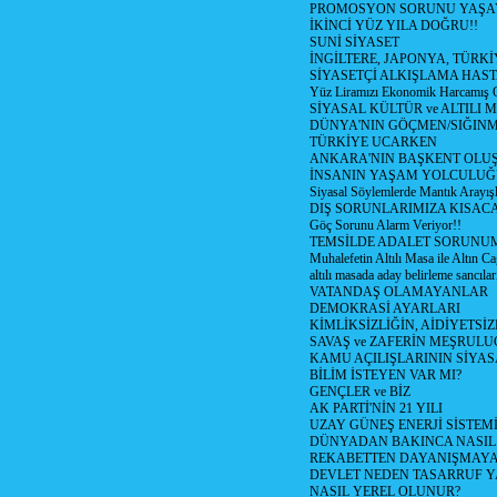
PROMOSYON SORUNU YAŞA
İKİNCİ YÜZ YILA DOĞRU!!
SUNİ SİYASET
İNGİLTERE, JAPONYA, TÜRK
SİYASETÇİ ALKIŞLAMA HAST
Yüz Liramızı Ekonomik Harcamış 
SİYASAL KÜLTÜR ve ALTILI 
DÜNYA'NIN GÖÇMEN/SIĞIN
TÜRKİYE UCARKEN
ANKARA'NIN BAŞKENT OLU
İNSANIN YAŞAM YOLCULU
Siyasal Söylemlerde Mantık Arayışl
DIŞ SORUNLARIMIZA KISACA
Göç Sorunu Alarm Veriyor!!
TEMSİLDE ADALET SORUNUM
Muhalefetin Altılı Masa ile Altın Ca
altılı masada aday belirleme sancılar
VATANDAŞ OLAMAYANLAR
DEMOKRASİ AYARLARI
KİMLİKSİZLİĞİN, AİDİYETSİ
SAVAŞ ve ZAFERİN MEŞRUL
KAMU AÇILIŞLARININ SİYAS
BİLİM İSTEYEN VAR MI?
GENÇLER ve BİZ
AK PARTİ'NİN 21 YILI
UZAY GÜNEŞ ENERJİ SİSTEM
DÜNYADAN BAKINCA NASI
REKABETTEN DAYANIŞMAY
DEVLET NEDEN TASARRUF 
NASIL YEREL OLUNUR?