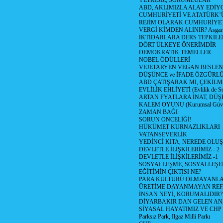
YETKİSİZ, SORUMLULAR
ABD, AKLIMIZLA ALAY EDİYO
CUMHURİYETİ VE ATATÜRK’
REJİM OLARAK CUMHURİYE
VERGİ KİMDEN ALINIR? Asgari 
İKTİDARLARA DERS TEPKİLE
DÖRT ÜLKEYE ÖNERİMDİR
DEMOKRATİK TEMELLER
NOBEL ÖDÜLLERİ
VEJETARYEN VEGAN BESLE
DÜŞÜNCE ve İFADE ÖZGÜRL
ABD ÇATIŞARAK MI, ÇEKİLME
EVLİLİK EHLİYETİ (Evlilik de Sor
ARTAN FYATLARA İNAT, DÜ
KALEM OYUNU (Kurumsal Güvenil
ZAMAN BAĞI
SORUN ÖNCELİĞİ!
HÜKÜMET KURNAZLIKLARI
VATANSEVERLİK
YEDİNCİ KITA, NEREDE OLU
DEVLETLE İLİŞKİLERİMİZ - 2
DEVLETLE İLİŞKİLERİMİZ -1
SOSYALLEŞME, SOSYALLEŞ
EĞİTİMİN ÇIKTISI NE?
PARA KÜLTÜRÜ OLMAYANLA
ÜRETİME DAYANMAYAN REF
İNSAN NEYİ, KORUMALIDIR?
DİYARBAKIR DAN GELEN AN
SİYASAL HAYATIMIZ VE CHP
Parksız Park, Ilgaz Milli Parkı