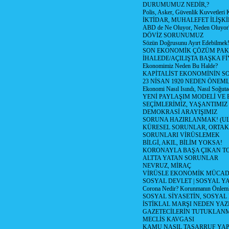
DURUMUMUZ NEDİR,?
Polis, Asker, Güvenlik Kuvvetleri 
İKTİDAR, MUHALEFET İLİŞKİ
ABD de Ne Oluyor, Neden Oluyor
DÖVİZ SORUNUMUZ
Sözün Doğrusunu Ayırt Edebilmek
SON EKONOMİK ÇÖZÜM PAK
İHALEDE/AÇILIŞTA BAŞKA F
Ekonomimiz Neden Bu Halde?
KAPİTALİST EKONOMİNİN S
23 NİSAN 1920 NEDEN ÖNEML
Ekonomi Nasıl Isındı, Nasıl Soğuta
YENİ PAYLAŞIM MODELİ VE
SEÇİMLERİMİZ, YAŞANTIMIZ
DEMOKRASİ ARAYIŞIMIZ
SORUNA HAZIRLANMAK! (U
KÜRESEL SORUNLAR, ORTAK
SORUNLARI VİRÜSLEMEK
BİLGİ, AKIL, BİLİM YOKSA!
KORONAYLA BAŞA ÇIKAN TO
ALTTA YATAN SORUNLAR
NEVRUZ, MİRAÇ
VİRÜSLE EKONOMİK MÜCAD
SOSYAL DEVLET | SOSYAL Y
Corona Nedir? Korunmanın Önlemle
SOSYAL SİYASETİN, SOSYAL
İSTİKLAL MARŞI NEDEN YAZI
GAZETECİLERİN TUTUKLAN
MECLİS KAVGASI
KAMU NASIL TASARRUF YAP