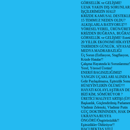
GÖRSELLİK ve GELİŞME!
UZAK YAKIN DIŞ SORUNLAR
İŞÇİLERİMİZİN HALİ!
KRİZDE KAMUSAL DESTEKL
15 TEMMUZ NEDEN OLDU?
ALKIŞLARLA BATIYORUZ!!!
YÖRESEL/YEREL, ÜRÜN/ÜRE
KRİZDEN BUĞRANA, BUĞRA
GÖRSELLİK ve GELİŞME! Estetik m
20 YILLIK EKONOMİ HİKAYEM
TARİHDEN GÜNLÜK, SİYASA
MEDYA MADRABAZLIĞI
Üç Sorun (Enflasyon, Stagflasyon,
Krizde Hatalar!!
Çalışma Hayatında ki Sorunlarımız!
Yerel, Yöresel Üretim!
ENERJİ BAGISIZLIĞIMIZ!
YANGIN UÇAKLARI ALINDI M
Gelir Paylaşılmazsa, Eşitsizlik Sonu
HÜSEYİN'LERİN ÖLÜMÜ!!!
HAYATI KOLAYLAŞTIRAN D
BİZİ KİM, SÖMÜRÜYOR ?
ÜRETİCİ MALİYET ARTIŞI (ÜF
Başkanlık, Güçlendirilmiş Parlamen
Vladimir Zelenski, Vladimir Putin
GÜÇ DOKTRİNİNDEN, HAK D
UKRAYNA/RUSYA
ÖNGÖRÜ/Öngörüsüzlük!!
Eşitsizlikler Öldürüyor!!
HACI BEKTAŞ VELİ