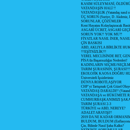
KASIM SÜLEYMANİ, ÖLDÜR
VATANDAŞIN HALİ !!
VATANDAŞLIK (Vatandaş nasıl ol
ÜÇ SORUN (Suriye, D. Akdeniz, 
SORUNLAR, ÇÖZÜMLER
Kent Hayatını Kolaylaştıracak Basi
ASGARİ ÜCRET, ASGARİ GEÇ
SORUN YOK!! YOK MU?!
FİYATLAR NASIL İNER, NASI
ÇİN BASKISI
ABD, AKLIYLA BİRLİKTE HU
!!!EŞİTSİZLİK!!!
YEREL MECLİSİNDE RET, GEN
PİSA'da Başarısızlığın Nedenleri!
KADINLARIN SEÇME//SEÇİL
TARIM ŞURASININ, ŞURASI!!!
EKOLOJİK KAOSA DOĞRU HI
Üniversiteli İşsizlerimiz
DÜNYA ROBOTLAŞIYOR
CHP’yi Tartışmak Çok Güzel Oluy
VATANDAŞ DARALDI!! (Vatandaş
VATANDAŞA ve HÜKÜMETE R
CUMHURBAŞKANIMIZI ŞAK
TARIM ŞURASI 2-3
TÜRKİYE ve ABD, NEREYE?
ADALET ARAYIŞI!!
2019 DA NE KADAR ORMANIM
BULDUM, BULDUM (Enflasyona 
Çin, Bilimle Nasıl Şaha Kalktı?