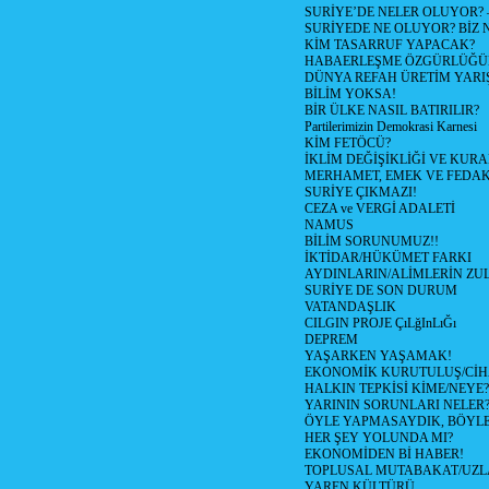
SURİYE’DE NELER OLUYOR? – 1
SURİYEDE NE OLUYOR? BİZ 
KİM TASARRUF YAPACAK?
HABAERLEŞME ÖZGÜRLÜĞÜN
DÜNYA REFAH ÜRETİM YARIŞ
BİLİM YOKSA!
BİR ÜLKE NASIL BATIRILIR?
Partilerimizin Demokrasi Karnesi
KİM FETÖCÜ?
İKLİM DEĞİŞİKLİĞİ VE KURA
MERHAMET, EMEK VE FEDA
SURİYE ÇIKMAZI!
CEZA ve VERGİ ADALETİ
NAMUS
BİLİM SORUNUMUZ!!
İKTİDAR/HÜKÜMET FARKI
AYDINLARIN/ALİMLERİN ZUL
SURİYE DE SON DURUM
VATANDAŞLIK
CILGIN PROJE ÇıLğInLıĞı
DEPREM
YAŞARKEN YAŞAMAK!
EKONOMİK KURUTULUŞ/Cİ
HALKIN TEPKİSİ KİME/NEYE?
YARININ SORUNLARI NELER
ÖYLE YAPMASAYDIK, BÖYLE
HER ŞEY YOLUNDA MI?
EKONOMİDEN Bİ HABER!
TOPLUSAL MUTABAKAT/UZL
YAREN KÜLTÜRÜ