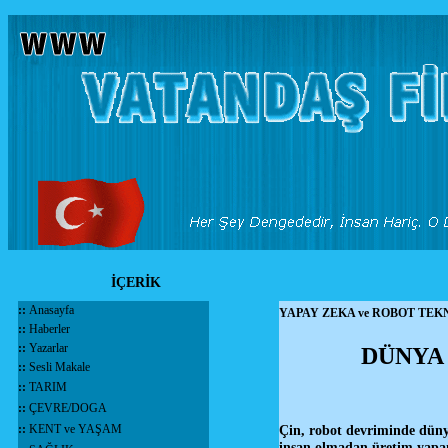
İÇERİK
::
Anasayfa
YAPAY ZEKA ve ROBOT TEK
::
Haberler
::
Yazarlar
DÜNYA 
::
Sesli Makale
::
TARIM
::
ÇEVRE/DOGA
::
KENT ve YAŞAM
Çin, robot devriminde dünya
insan olmadan üretim yapan 