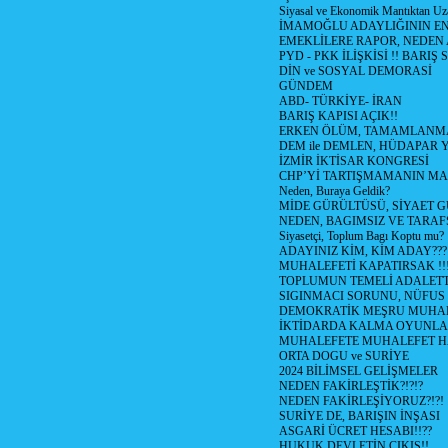
Siyasal ve Ekonomik Mantıktan Uz
İMAMOĞLU ADAYLIĞININ EN
EMEKLİLERE RAPOR, NEDEN
PYD - PKK İLİŞKİSİ !! BARIŞ 
DİN ve SOSYAL DEMORASİ
GÜNDEM
ABD- TÜRKİYE- İRAN
BARIŞ KAPISI AÇIK!!
ERKEN ÖLÜM, TAMAMLANMA
DEM ile DEMLEN, HÜDAPAR
İZMİR İKTİSAR KONGRESİ
CHP’Yİ TARTIŞMAMANIN MAL
Neden, Buraya Geldik?
MİDE GÜRÜLTÜSÜ, SİYAET 
NEDEN, BAGIMSIZ VE TARAF
Siyasetçi, Toplum Bagı Koptu mu?
ADAYINIZ KİM, KİM ADAY???
MUHALEFETİ KAPATIRSAK !!
TOPLUMUN TEMELİ ADALETTİ
SIGINMACI SORUNU, NÜFUS
DEMOKRATİK MEŞRU MUHAL
İKTİDARDA KALMA OYUNLA
MUHALEFETE MUHALEFET H
ORTA DOGU ve SURİYE
2024 BİLİMSEL GELİŞMELER
NEDEN FAKİRLEŞTİK?!?!?
NEDEN FAKİRLEŞİYORUZ?!?!
SURİYE DE, BARIŞIN İNŞASI
ASGARİ ÜCRET HESABI!!??
HUKUK DEVLETİN ÇIKIŞ!!