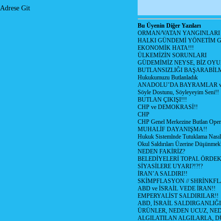
Adrese Git
Bu Üyenin Diğer Yazıları
ORMAN/VATAN YANGINLARI !
HALKI GÜNDEMİ YÖNETİM G
EKONOMİK HATA!!!
ÜLKEMİZİN SORUNLARI
GÜDEMİMİZ NEYSE, BİZ OYU
BUTLANSIZLIĞI BAŞARABİLM
Hukukumuzu Butlanladık
ANADOLU’DA BAYRAMLAR ve
Söyle Dostunu, Söyleyeyim Seni!!
BUTLAN ÇIKIŞI!!!
CHP ve DEMOKRASİ!!
CHP
CHP Genel Merkezine Butlan Oper
MUHALİF DAYANIŞMA!!
Hukuk Sistemlnde Tutuklama Nasıl
Okul Saldırıları Üzerine Düşünmek
NEDEN FAKİRİZ?
BELEDİYELERİ TOPAL ÖRDE
SİYASİLERE UYARI?!?!?
İRAN’A SALDIRI!!
SKİMPFLASYON // SHRİNKF
ABD ve İSRAİL VEDE İRAN!!
EMPERYALİST SALDIRILAR!!
ABD, İSRAİL SALDIRGANLIĞI
ÜRÜNLER, NEDEN UCUZ, NED
ALGILATILAN ALGILARLA, D