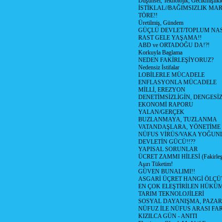
Düşünsel, Teknolojik, Gecikmişlikle
İSTİKLAL//BAĞIMSIZLIK MAR
TÖRE!!
Üretilmiş, Gündem
GÜÇLÜ DEVLET/TOPLUM NAS
RAST GELE YAŞAMA!!
ABD ve ORTADOĞU DA!?!
Korkuyla Baglama
NEDEN FAKİRLEŞİYORUZ?
Nedensiz İstifalar
LOBİLERLE MÜCADELE
ENFLASYONLA MÜCADELE
MİLLİ, EREZYON
DENETİMSİZLİGİN, DENGESİZ
EKONOMİ RAPORU
YALAN/GERÇEK
BUZLANMAYA, TUZLANMA
VATANDAŞLARA, YÖNETİME
NÜFUS VİRÜS/VAKA YOĞUN
DEVLETİN GÜCÜ!!??
YAPISAL SORUNLAR
ÜCRET ZAMMI HİLESİ (Fakirle
Aşırı Tüketim!
GÜVEN BUNALIMI!!
ASGARİ ÜÇRET HANGİ ÖLÇÜ
EN ÇOK ELEŞTİRİLEN HÜKÜ
TARIM TEKNOLOJİLERİ
SOSYAL DAYANIŞMA, PAZAR
NÜFUZ İLE NÜFUS ARASI FA
KIZILCA GÜN - ANITI