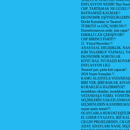
SURİYE ve SURİYELİ SORUN
ENFLASYON NEDİR? Bizi Nasıl E
CHP, TARTIŞMAK NE GÜZEL!!
BAYRAMSIZ KALMAK!!
EKONOMİK EŞİTSİZLİKLERİN
Devlet Kurumları ve Tasarruf
TÜRKİYE ve GÖÇ SORUNU!!
Dezenformasyon nedir, kim yapar?
EMEKLİ CAN ÇEKİŞİYOR!!
CHP BİRİNCİ PARTİ!!!
21. Yüzyıl Becerileri !!
ANAYASAL DEGİŞİKLİK, NAS
KİM TASARRUF YAPMALI, YA
EKONOMİK SORUNLAR
KÖTÜ HAZ, İYİ HAZZI KOVAR?
ENFLASYON LİGİ
Tasarruf şart, şartta kim yapacak?
2024 Seçim Sonuçları !!
KAMU ALANIYLA VATANDAŞ
BİRİ YER, BİRİ BAKAR, KIYA
KURAKLIĞA HAZIRMIYIZ?
insanlıktan cıkanları, insanlıktan ata
VATANDAŞA YEREL YÖNETİ
SEÇİMLERİN SAKATLANMASI
SEÇMENLERİN KANDIRILMAS
seçme işinin önemi!!!
OLAYLARLA HUKUKİ EŞİTLİK 
EL GİDER UYAZAYA, BİZ KAL
CILGIN PROJELERDEN, CILGIN
ADAY ADAYLARI NASIL SEÇİ