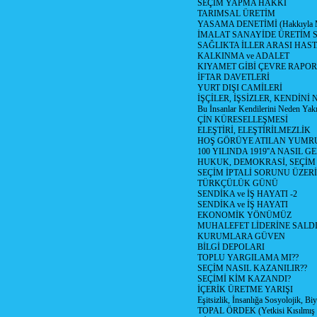
SEÇİM YAPMA HAKKI
TARIMSAL ÜRETİM
YASAMA DENETİMİ (Hakkıyla Me
İMALAT SANAYİDE ÜRETİM
SAĞLIKTA İLLER ARASI HAS
KALKINMA ve ADALET
KIYAMET GİBİ ÇEVRE RAPO
İFTAR DAVETLERİ
YURT DIŞI CAMİLERİ
İŞÇİLER, İŞSİZLER, KENDİN
Bu İnsanlar Kendilerini Neden Yak
ÇİN KÜRESELLEŞMESİ
ELEŞTİRİ, ELEŞTİRİLMEZLİK
HOŞ GÖRÜYE ATILAN YUMR
100 YILINDA 1919''A NASIL G
HUKUK, DEMOKRASİ, SEÇİM
SEÇİM İPTALİ SORUNU ÜZER
TÜRKÇÜLÜK GÜNÜ
SENDİKA ve İŞ HAYATI -2
SENDİKA ve İŞ HAYATI
EKONOMİK YÖNÜMÜZ
MUHALEFET LİDERİNE SALD
KURUMLARA GÜVEN
BİLGİ DEPOLARI
TOPLU YARGILAMA MI??
SEÇİM NASIL KAZANILIR??
SEÇİMİ KİM KAZANDI?
İÇERİK ÜRETME YARIŞI
Eşitsizlik, İnsanlığa Sosyolojik, Bi
TOPAL ÖRDEK (Yetkisi Kısılmış 