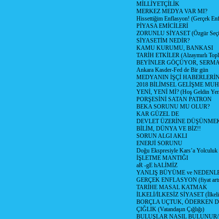
MİLLİYETÇİLİK
MERKEZ MEDYA VAR MI?
Hissettiğim Enflasyon! (Gerçek En
PİYASA EMİCİLERİ
ZORUNLU SİYASET (Özgür Seç
SİYASETİM NEDİR?
KAMU KURUMU, BANKASI
TARİH ETKİLER (Alzaymırlı Topl
BEYİNLER GÖÇÜYOR, SERM
Ankara Kasder-Fed de Bir gün
MEDYANIN İŞÇİ HABERLERİ
2018 BİLİMSEL GELİŞME MU
YENİ, YENİ Mİ? (Hoş Geldin Yeni
PORŞESİNİ SATAN PATRON
BEKA SORUNU MU OLUR?
KAR GÜZEL DE
DEVLET ÜZERİNE DÜŞÜNME
BİLİM, DÜNYA VE BİZ!!
SORUN ALGI AKLI
ENERJİ SORUNU
Doğu Ekspresiyle Kars’a Yolculuk
İŞLETME MANTIĞI
aR -gE hALİMİZ
YANLIŞ BÜYÜME ve NEDENLE
GERÇEK ENFLASYON (fiyat artış
TARİHE MASAL KATMAK
İLKELİ/İLKESİZ SİYASET (İlkeli/
BORÇLA UÇTUK, ÖDERKEN D
ÇIĞLIK (Vatandaşın Çığlığı)
BULUŞLAR NASIL BULUNUR