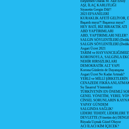
Eleştirmen Olarak M. Akif Ersoy
AŞI, İLAÇ KARLITLIĞI
Siyasetin Gergin Dili!!
2023 EFSANELERİ
KURAKLIK AFETİ GELİYOR, 
Başarılı mıyız?! Başarısız mıyız?
HEY BATI, BİZ BIRAKTIK ATI
ABD YAPTIRIMLARI
ABD, YAPTIRIMLARI NELER?
SALGIN SÖYLENTİLERİ (Dediko
SALGIN SÖYLENTİLERİ (Dediko
Asgari Ücret 2021
TARIM ve HAYVANCILIĞIMII
KORONOYLA, SALGINLA EK
NEHİR HIRSIZLIKLARI
DEMOKRATİK ALT YAPI
Korona Günlerin de Dayanışma
Asgari Ücret Ne Kadar Artmalı?
YERLİ ve MİLLİ ŞİRKETLERİ
CENAZEDE FIKRA ANLATMA
Su Tasarruf Yöntemleri
TÜRKİYE'NİN EN ÖNEMLİ SO
GENEL YÖNETİM, YEREL YÖ
CİNSEL SORUNLARIN KAYN
YAPAY GÜNDEM
SALGINDA SAĞLIK!
LİDERE TEHDİT, LİDERLERE 
DEVLETTE (Yönetim de) DENGE
Rüyada Uçmak Güzel Oluyor
ACI İLACI KİM İÇECEK?