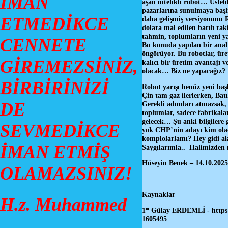
İMAN
aşan nitelikli robot… Üstel
pazarlarına sunulmaya başlı
ETMEDİKCE
daha gelişmiş versiyonunu R1
dolara mal edilen batılı rak
tahmin, toplumların yeni y
CENNETE
Bu konuda yapılan bir anali
öngörüyor. Bu robotlar, üre
GİREMEZSİNİZ,
kalıcı bir üretim avantajı 
olacak… Biz ne yapacağız?
BİRBİRİNİZİ
Robot yarışı henüz yeni baş
Çin tam gaz ilerlerken, Bat
DE
Gerekli adımları atmazsak, 
toplumlar, sadece fabrikalar
gelecek… Şu anki bilgilere
SEVMEDİKCE
yok CHP’nin adayı kim olaca
komplolarlamı? Hey gidi ak
İMAN ETMİŞ
Saygılarımla.. Halimizden
Hüseyin Benek – 14.10.2025
OLAMAZSINIZ!
Kaynaklar
H.z. Muhammed
1* Gülay ERDEMLİ - https:/
1605495