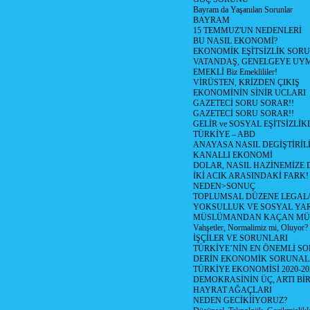
Bayram da Yaşanılan Sorunlar
BAYRAM
15 TEMMUZ'UN NEDENLERİ
BU NASIL EKONOMİ?
EKONOMİK EŞİTSİZLİK SOR
VATANDAŞ, GENELGEYE UY
EMEKLİ Biz Emeklililer!
VİRÜSTEN, KRİZDEN ÇIKIŞ
EKONOMİNİN SİNİR UCLARI
GAZETECİ SORU SORAR!!
GAZETECİ SORU SORAR!!
GELİR ve SOSYAL EŞİTSİZLİK
TÜRKİYE – ABD
ANAYASA NASIL DEGİŞTİRİL
KANALLI EKONOMİ
DOLAR, NASIL HAZİNEMİZE D
İKİ ACIK ARASINDAKİ FARK!
NEDEN>SONUÇ
TOPLUMSAL DÜZENE LEGAL/
YOKSULLUK VE SOSYAL Y
MÜSLÜMANDAN KAÇAN MÜ
Vahşetler, Normalimiz mi, Oluyor?
İŞÇİLER VE SORUNLARI
TÜRKİYE’NİN EN ÖNEMLİ SO
DERİN EKONOMİK SORUNA
TÜRKİYE EKONOMİSİ 2020-20
DEMOKRASİNİN ÜÇ, ARTI Bİ
HAYRAT AĞAÇLARI
NEDEN GECİKİİYORUZ?