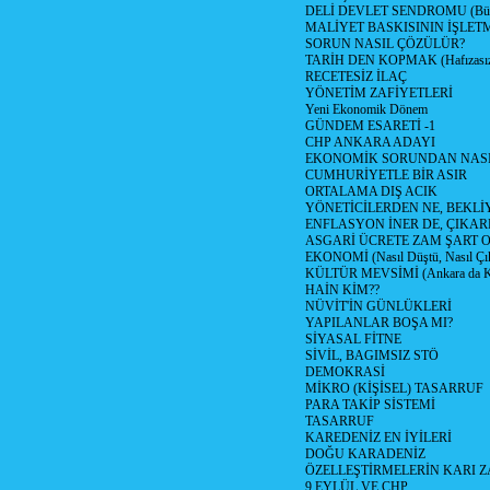
DELİ DEVLET SENDROMU (Büyük
MALİYET BASKISININ İŞLE
SORUN NASIL ÇÖZÜLÜR?
TARİH DEN KOPMAK (Hafızasız
RECETESİZ İLAÇ
YÖNETİM ZAFİYETLERİ
Yeni Ekonomik Dönem
GÜNDEM ESARETİ -1
CHP ANKARA ADAYI
EKONOMİK SORUNDAN NASIL
CUMHURİYETLE BİR ASIR
ORTALAMA DIŞ ACIK
YÖNETİCİLERDEN NE, BEKLİ
ENFLASYON İNER DE, ÇIKA
ASGARİ ÜCRETE ZAM ŞART O
EKONOMİ (Nasıl Düştü, Nasıl Çı
KÜLTÜR MEVSİMİ (Ankara da Kül
HAİN KİM??
NÜVİT'İN GÜNLÜKLERİ
YAPILANLAR BOŞA MI?
SİYASAL FİTNE
SİVİL, BAGIMSIZ STÖ
DEMOKRASİ
MİKRO (KİŞİSEL) TASARRUF
PARA TAKİP SİSTEMİ
TASARRUF
KAREDENİZ EN İYİLERİ
DOĞU KARADENİZ
ÖZELLEŞTİRMELERİN KARI Z
9 EYLÜL VE CHP