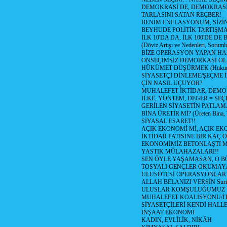
DEMOKRASİ DE, DEMOKRASİ
TARLASINI SATAN REÇBER!
BENİM ENFLASYONUM, SİZ
BEYHUDE POLİTİK TARTIŞMA
İLK 10'DA DA, İLK 100'DE D
(Döviz Artışı ve Nedenleri, Sorumlu
BİZE OPERASYON YAPAN HA
ÖNSEÇİMSİZ DEMORKASİ OL
HÜKÜMET DÜŞÜRMEK (Hükümet
SİYASETÇİ DİNLEME/ŞEÇME 
ÇİN NASIL UÇUYOR?
MUHALEFET İKTİDAR, DEMO
İLKE, YÖNTEM, DEGER = SEÇ
GERİLEN SİYASETİN PATLAM
BİNA ÜRETİR Mİ? (Üreten Bina, 
SİYASAL ESARET!!
AÇIK EKONOMİ Mİ, AÇIK EK
İKTİDAR PATİSİNE BİR KAÇ Ö
EKONOMİMİZ BETONLAŞTI M
YASTIK MÜLAHAZALARI!!
SEN ÖYLE YAŞAMASAN, O B
TOSYALI GENÇLER OKUMAY
ULUSÖTESİ OPERASYONLAR
ALLAH BELANIZI VERSİN Suriy
ULUSLAR KOMŞULUĞUMUZ
MUHALEFET KOALİSYONU/İT
SİYASETÇİLERİ KENDİ HALL
İNŞAAT EKONOMİ
KADIN, EVLİLİK, NİKÂH