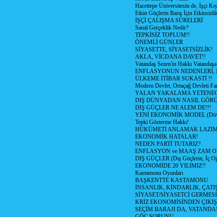
Hacettepe Üniversitesin de, İşçi Kıy
Etkin Güçlerin Barış İçin Etkinsizlik
İŞÇİ ÇALIŞMA SÜRELERİ
Sanal Gerçeklik Nedir?
TEPKİSİZ TOPLUM!!
ÖNEMLİ GÜNLER
SİYASETTE, SİYASETSİZLİK!
AKLA, VİCDANA DAVET!!
Vatandaş Sezen'in Hakkı Vatandaşa
ENFLASYONUN NEDENLERİ, N
ÜLKEME İTİBAR SUKASTİ !!
Modern Devlet, Ortaçağ Devleti Far
YALAN YAKALAMA YETENEG
DIŞ DÜNYADAN NASIL GÖR
DIŞ GÜÇLER NE ALEM DE!!!
YENİ EKONOMİK MODEL (Dövize
Tepki Gösterme Hakkı!
HÜKÜMETİ ANLAMAK LAZI
EKONOMİK HATALAR!
NEDEN PARTİ TUTARIZ?
ENFLASYON ve MAAŞ ZAM 
DIŞ GÜÇLER (Dış Güçlerin, İç O
EKONOMİDE 20 YILIMIZ!!
Kastamonu Oyunları
BAŞKENTTE KASTAMONU
İNSANLIK, KİNDARLIK, ÇATI
SİYASET/SİYASETCİ GERMESİ
KRİZ EKONOMİSİNDEN ÇIKIŞ
SEÇİM BARAJI DA, VATANDAŞ
GÖÇ SORUNU