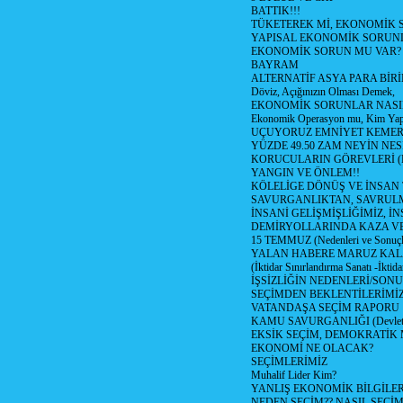
BATTIK!!!
TÜKETEREK Mİ, EKONOMİK 
YAPISAL EKONOMİK SORUN
EKONOMİK SORUN MU VAR?
BAYRAM
ALTERNATİF ASYA PARA BİRİ
Döviz, Açığınızın Olması Demek,
EKONOMİK SORUNLAR NASIL
Ekonomik Operasyon mu, Kim Yap
UÇUYORUZ EMNİYET KEMERİN
YÜZDE 49.50 ZAM NEYİN NES
KORUCULARIN GÖREVLERİ (Polis
YANGIN VE ÖNLEM!!
KÖLELİGE DÖNÜŞ VE İNSAN 
SAVURGANLIKTAN, SAVRULM
İNSANİ GELİŞMİŞLİĞİMİZ, İ
DEMİRYOLLARINDA KAZA V
15 TEMMUZ (Nedenleri ve Sonuçl
YALAN HABERE MARUZ KA
(İktidar Sınırlandırma Sanatı -İktida
İŞSİZLİĞİN NEDENLERİ/SON
SEÇİMDEN BEKLENTİLERİMİZ
VATANDAŞA SEÇİM RAPORU
KAMU SAVURGANLIĞI (Devlet n
EKSİK SEÇİM, DEMOKRATİK 
EKONOMİ NE OLACAK?
SEÇİMLERİMİZ
Muhalif Lider Kim?
YANLIŞ EKONOMİK BİLGİLE
NEDEN SEÇİM?? NASIL SEÇİM