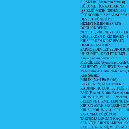
SIRSIZLIK (Mahremin Yıkılışı)
HÜKÜMET İCRAATLARINA
İŞSİZLİĞİMİZİN NEDENLERİ
EKONOMİK/SİYASAL/SOSYA
DEVLET YÖNETİMİ
HİZMET KİMİN HİZMETİ?
DOGU AKDENİZ
NEYE TEŞVİK, NEYE KÖSTEK
KRİZLERDEN KİRİZ BEGEN -1
KRİZLERDEN KİRİZ BEGEN
DEMOKRASİ KRİZİ
SARHOŞ DEVLET SEDROMU!!
HÜKÜMET - DEVLET KİRİZİ
Araba fiaytları neden uctu?
MESCİDLER (Ayasofyayı Kebir C
CEPHEDEN, CEPHEYE (Sorundan
15 Temmuz da Darbe Neden oldu, 
Kiriz Sözlüğü
BİRLİK (Nasıl Bir Birlik?)
BÜYÜRKEN, KÜÇÜLMEK!!
KADININ HUKUKİ EŞİTLİĞİ (İsta
FAİZ (Faiz mi, Zulüm, Faizsizlik m
VİRÜSTÜR, VİRÜS!! Fetöcüdür, 
BELEDİYE HİZMETLERİNE E
KİRİZİN AYAK SESLERİNİ D
KİRİZE/SORUNA ACIK TOPL
SAVUNMA YÜRÜYOR
TARTIŞMALARDAN KAÇAN Sİ
SANATÇILARIN KAMUSAL S
SADECE KRİZ Mİ, VİRÜS MÜ