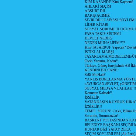
KİM KAZANDI? Kim Kaybetti?
AHLAKİ SEÇİM
ABSÜRT DİL
BAKIŞ ACIMIZ
SİVRİ DİLLE SİYASİ SÖYLEM!
LİDER KİTABI
SOSYAL SORUMLULUĞUMUZ!
PARA TAKİP SİSTEMİ
DEVLET NEDİR?
NEDEN MUHALİFİM!!??
Kim TASARRUF Yapacak? Devlet m
İSTİKLAL MARŞI
TASARLAMA/MODELLEME/Ü
Öteki Yanımız, Kadın!!
Türkiye, Güneş Enerjisinde AB İkin
KENDİNİ BİL/TANI!!
SıRf MuHaliF
YANLIŞ BORÇLANMA YÖNTEM
sAVURGAN dEVLET, yÖNETİM
SOSYAL MEDYA VE AHLAK!!!
Konusuz Kalmak!!
İŞSİZLİK
VATANDAŞIN KUYRUK HİKA
İZSİZLİK!!
TEMEL SORUN!! (Aklı, Bilimi Dı
Sorumlu, Sorumsuzlar!!
BAŞKENT POSTASINDAN K
BELEDİYE BAŞKANI SEÇİMİ 
KURTAR BİZİ YAPAY ZEKA
SEÇİM SÖYLEMLERİ (Ak Parti)