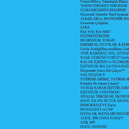
Ümmet Bilinci, Vatandaşlık Bilinci, 
TERÖR/TERÖRİST/TERÖRİZM
UÇMADIĞIMIZIN RESMİDİR
Ekonomik Sıkıntılar Nasıl Aşılacak
ALKIŞLARLA, EKONOMİK BAT
Ekonomik Çelişkiler
ZARA
Kim Yerli, Kim Milli?
EĞİTİM/ÖĞRETİM
BELİRSİZLİK YORAR!
EMPERYAL OYUNLAR, KAYB
Gücün Acizliği/Rasyonellikten Uzak
AYIP, KABAHAT, SUÇ, GÜNAH (
NASIL GÖRÜNÜYORUZ? Görüyo
KACAK İÇKİNİN ve ÖLÜMLER
EŞİTSİZLİK BELASI İNSANL
Ekonomide Alarm Zili Çalıyor!!!
SAĞ DÜŞÜNCE
YATIRIMLARIMIZ, YATIRIM M
Kirizden Ne Zaman Çıkarız?
YANLIŞ KARAR EŞİTTİR ZARA
EŞİTSİZLİK YARATMAK!
SİYASAL TERCİH Mİ, EKONO
HANİ, İLK ON BÜYÜK EKON
DEMOKRASİ VE Darbe
MUHALEFET ve CHP
HATALAR, HATALARI DOĞUR
ALKIŞ, BİR DAHA ALKIŞ!!!
ADİL Mİ?
DOĞU AKDENİZ