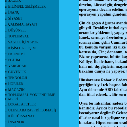
::
SAĞLIK
devrim, küresel güç dengele
::
BİLİMSEL GELİŞMELER
operasyona devam edelim, si
::
İNANÇ
operasyon yapalım gündemim
::
SİYASET
Çin de geçen Ağustos ayında,
::
ÇALIŞMA HAYATI
gibiydi. Droidler futbol oyn
::
DÜŞÜNSEL
ortamlar yüklenmiş yapay ze
::
TOPLUMSAL
Emek, sermaye üzerinden ya
sormayalım, gelin Cumhurba
::
SAGLIK İÇİN SPOR
bu konuda yarışan iki ülke v
::
KİŞİSEL GELİŞİM
korusa da, Çin; donanım, ted
::
EKONOMİ
Biz ne yapıyoruz, bütün ka
::
EGİTİM
Külliye, İbadethane, bakanl
::
YARGIDAN
hain mi, dış güçlerin maşas
bakalım dünya ne yapıyor, b
::
GÜVENLİK
::
TEKNOLOJİ
Uluslararası Robotik Federa
::
HOBİLER
geçtiğimiz yıl tek başına f
Aynı dönemde ABD fabrikal
::
MAĞAZİN
dan ithal ederek… Bir soru 
::
TOPLUMSAL YÖNLENDİRME
HABERİ
Oysa bu rakamlar, sadece bir
::
DOGAL AFETLER
kanıtıdır. Ayrıca bu robot
::
ULUSLARARASI(DİPLOMASİ)
istemiyoruz degilmi? Gelece
::
KÜLTÜR-SANAT
ülkeler nasıl bir gelişme 
::
İNSANLIK
binalara, Hipodromun oradak