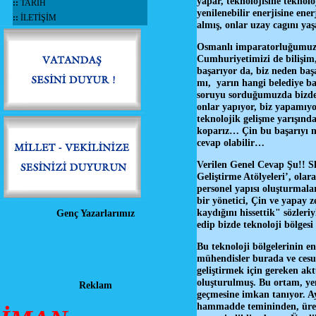
yapar, teknolojisine teknolo
::
TARİH
yenilenebilir enerjisine en
::
İLETİŞİM
almış, onlar uzay cagını ya
Osmanlı imparatorluğumuz, 
Cumhuriyetimizi de bilişim
başarıyor da, biz neden ba
mı, yarın hangi belediye ba
soruyu sorduğumuzda bizde y
onlar yapıyor, biz yapamıy
teknolojik gelişme yarışınd
koparız… Çin bu başarıyı n
cevap olabilir…
Verilen Genel Cevap Şu!! 
Geliştirme Atölyeleri’, olar
personel yapısı oluşturmalar
bir yönetici, Çin ve yapay 
kaydığını hissettik" sözler
Genç Yazarlarımız
edip bizde teknoloji bölges
Bu teknoloji bölgelerinin e
mühendisler burada ve cesur
geliştirmek için gereken ak
oluşturulmuş. Bu ortam, yeni
Reklam
geçmesine imkan tanıyor. Ayr
hammadde temininden, üret