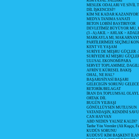
KİMYASAL SALDIRI
MESLEK ODALARI VE SİVİL
DİL İŞKENCESİ!!
KİM NE KADAR KAZANIYOR
MEDYA TANIMA SANATI
BETON LOBİSİ BASTIRIYOR
DEVLETİMİZ BÜYÜYOR MU,
(3 - A) AKIL > AHLAK > ADAL
MARKAYLA MI, MAKARNAYLA
PARTİLERİMİZE SEÇİMLİ KO
KENT VE YAŞAM
SURİYE DE MEŞRU GÜÇLER -
SURİYEDE Kİ MEŞRU GÜÇLE
ULUSAL EKONOMİ/PARA
SERVET TOPLAMIMIZ, DAGIL
AFRİN’E KÜRESEL BAKIŞ
OHAL, NE HAL?
BAŞARI/SİYASİ BAŞARI
GELECEGİN SORUNU GELECEK
RETORİK/BELAGAT
İRAN DA TOPLUMSAL OLAY
ORTAK DİL
BUGÜN YILBAŞI
GÖNÜLLÜYSEN MUTLUSUN
VATANDAŞIN, KENDİNİ SAV
CAN HAYVAN
ABD NEDEN YALNIZ KALDI?
Tarihe Yön Verenler (Ali Kuşçu, Fa
KUDÜS SORUNU
KUDÜS'Ü KİM BAŞKENT İLAN