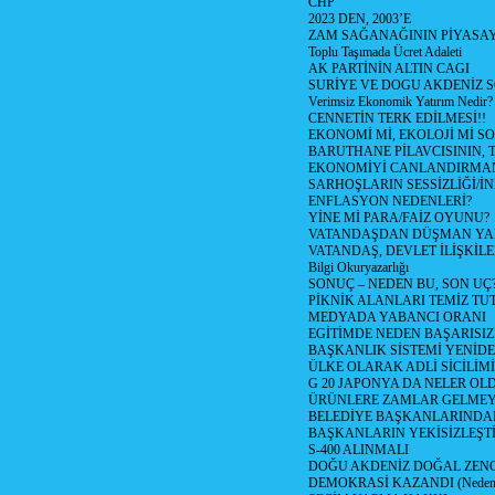
CHP
2023 DEN, 2003’E
ZAM SAĞANAĞININ PİYASAY
Toplu Taşımada Ücret Adaleti
AK PARTİNİN ALTIN CAGI
SURİYE VE DOGU AKDENİZ 
Verimsiz Ekonomik Yatırım Nedir?
CENNETİN TERK EDİLMESİ!!
EKONOMİ Mİ, EKOLOJİ Mİ 
BARUTHANE PİLAVCISININ, 
EKONOMİYİ CANLANDIRMANI
SARHOŞLARIN SESSİZLİĞİ/İNİ
ENFLASYON NEDENLERİ?
YİNE Mİ PARA/FAİZ OYUNU?
VATANDAŞDAN DÜŞMAN Y
VATANDAŞ, DEVLET İLİŞKİLE
Bilgi Okuryazarlığı
SONUÇ – NEDEN BU, SON UÇ
PİKNİK ALANLARI TEMİZ TU
MEDYADA YABANCI ORANI
EGİTİMDE NEDEN BAŞARISIZ
BAŞKANLIK SİSTEMİ YENİDE
ÜLKE OLARAK ADLİ SİCİLİM
G 20 JAPONYA DA NELER OLDU? 
ÜRÜNLERE ZAMLAR GELMEYE B
BELEDİYE BAŞKANLARINDAN
BAŞKANLARIN YEKİSİZLEŞTİ
S-400 ALINMALI
DOĞU AKDENİZ DOĞAL ZENG
DEMOKRASİ KAZANDI (Neden D