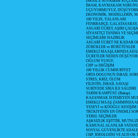
İSRAİL'E SOYKIRIM SUÇLAMA
İMAM, KAYMAKAM SORUN
UÇUYORMUYUZ, DÜŞÜYORM
EKONOMİK, MODELLERİN, MA
100 YILIN, YALANLARI
FENRBAHÇE, GALATASARAY,
ASGARİ ÜCRET, AŞIRI ÇALIŞ
SİYASETÇİ TANIMA VE SEÇME
SEÇİMLERE HAZIRLIK
ASGARİ ÜCRET NE KADAR OLM
ZÜBÜKLER ve BÜRÜTÜSLER
EMEKLİ MAAŞLARINDA ADA
ÜCRETLER NEDEN DÜŞÜYOR
OĞLUM YUSUF,
CHP ve DEĞİŞİM
100 YILLIK CUMHURİYET
ORTA DOGUNUN İSRAİL SO
STRES, KRİZ, ÖLÜM
FİLİSTİN, İSRAİL SAVAŞI
SURİYEDE SİHA İLE SALDIRI
TARIM KAMPÜSÜ (Bakap)
KAZANMAK İSTEMEYEN MU
EMEKLİ MAAŞ ZAMMINDA A
YESEVİ ve KÖOĞLU KESİŞİM
TRÜKİYENİN EN ÖNEMLİ SO
YEREL SEÇİMLER
AŞKSIZLIK EŞİTTİR, MUTSUZ
KAMUSAL ALANLAR VATAND
SOSYAL GÜVENLİKTE ADALE
CHP, İDEOLOJİSİ VE ALTI OK 