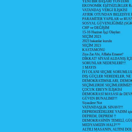
YENİ BİR BAŞARI YÖNTEMİ
EKONOMİK EŞİTSİZLİKLER 
VATANDAŞ VERGİ İLİŞKİSİ
AYRIK OTUNDAN BELEDİYE
PARAMİTER YAPILAR ve RUS
SOSYAL GÜVENLİĞİMİZ (SGK
CHP ve DEĞİŞİM
15-16 Haziran İşçi Olayları
SEÇİM 2023
2023 bakanlar kurulu
SEÇİM 2023
KASTAMONU
Ziya Zat Abi, Alllaha Emanet!
DİKKAT! SİYASİ ALDANIŞ İÇİ
SORUNLAR NEDENLERİ!!!
1 MAYIS
İYİ OLANI SEÇME SORUMLU
DIŞ GÜÇLER NEREDELER, NE
DEMOKRATIMSILARI, DEMOK
SEÇİMLERDE SEÇİMLERİMİZ!
ÇOCUK EBEYN İLİŞKİSİ
DEMOKRASİ MASASI ile DEV
GÜVEN BUNALIMI!!!
Siyasilere Not
VATANDAŞLIK SINAVI!!!
DEPREMZEDELERE YADIM için
DEPREM, DEPREM !!
DEMOKRASİNİN TEMELİ, GÜÇ
MEDYAMIZIN HALİ!!??
ALTILI MASANIN, ALTINI D