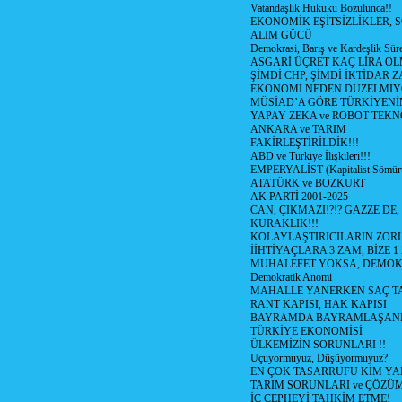
Vatandaşlık Hukuku Bozulunca!!
EKONOMİK EŞİTSİZLİKLER, 
ALIM GÜCÜ
Demokrasi, Barış ve Kardeşlik Süre
ASGARİ ÜÇRET KAÇ LİRA OL
ŞİMDİ CHP, ŞİMDİ İKTİDAR Z
EKONOMİ NEDEN DÜZELMİY
MÜSİAD’A GÖRE TÜRKİYENİ
YAPAY ZEKA ve ROBOT TEKN
ANKARA ve TARIM
FAKİRLEŞTİRİLDİK!!!
ABD ve Türkiye İlişkileri!!!
EMPERYALİST (Kapitalist Sömü
ATATÜRK ve BOZKURT
AK PARTİ 2001-2025
CAN, ÇIKMAZI!?!? GAZZE DE,
KURAKLIK!!!
KOLAYLAŞTIRICILARIN ZORL
İİHTİYAÇLARA 3 ZAM, BİZE 1
MUHALEFET YOKSA, DEMOK
Demokratik Anomi
MAHALLE YANERKEN SAÇ T
RANT KAPISI, HAK KAPISI
BAYRAMDA BAYRAMLAŞAN
TÜRKİYE EKONOMİSİ
ÜLKEMİZİN SORUNLARI !!
Uçuyormuyuz, Düşüyormuyuz?
EN ÇOK TASARRUFU KİM YA
TARIM SORUNLARI ve ÇÖZÜ
İÇ CEPHEYİ TAHKİM ETME!