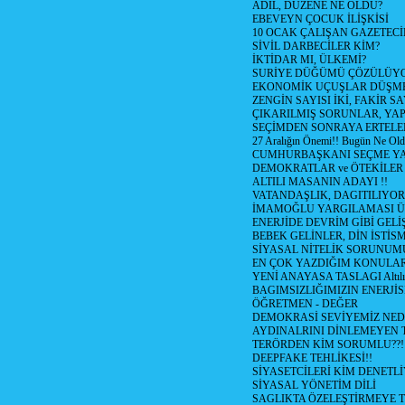
ADİL, DÜZENE NE OLDU?
EBEVEYN ÇOCUK İLİŞKİSİ
10 OCAK ÇALIŞAN GAZETEC
SİVİL DARBECİLER KİM?
İKTİDAR MI, ÜLKEMİ?
SURİYE DÜĞÜMÜ ÇÖZÜLÜY
EKONOMİK UÇUŞLAR DÜŞME
ZENGİN SAYISI İKİ, FAKİR S
ÇIKARILMIŞ SORUNLAR, YA
SEÇİMDEN SONRAYA ERTEL
27 Aralığın Önemi!! Bugün Ne Ol
CUMHURBAŞKANI SEÇME YA
DEMOKRATLAR ve ÖTEKİLER
ALTILI MASANIN ADAYI !!
VATANDAŞLIK, DAGITILIYOR
İMAMOĞLU YARGILAMASI Ü
ENERJİDE DEVRİM GİBİ GEL
BEBEK GELİNLER, DİN İSTİS
SİYASAL NİTELİK SORUNUM
EN ÇOK YAZDIĞIM KONULA
YENİ ANAYASA TASLAGI Altılı
BAGIMSIZLIĞIMIZIN ENERJİS
ÖĞRETMEN - DEĞER
DEMOKRASİ SEVİYEMİZ NED
AYDINALRINI DİNLEMEYEN
TERÖRDEN KİM SORUMLU??!
DEEPFAKE TEHLİKESİ!!
SİYASETCİLERİ KİM DENETL
SİYASAL YÖNETİM DİLİ
SAGLIKTA ÖZELEŞTİRMEYE T