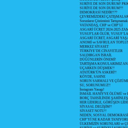
SURİYE DE SON DURUM! PK
SURİYE DE SON DURUM!!!
DEMOKRASİ NEDİR!!??
ÇEVREMİZDEKİ ÇATIŞMALAR (S
Sorunların Çözümünü Tartışmamak
VATANDAŞ, CHP ve CHP’Lİ
ASGARİ ÜCRET 2024-2025 Z
YUSUF'LAR ÖLÜR, YUSUF’LA
ASGARİ ÜCRET, ASGARİ YAŞ
ANOMİ ve SAVRULAN TOPLU
MERKEZ SİYASET
TÜRKİYE’DE CİNAYETLER
SALDIRGAN İSRAİL
DÜĞÜNLERİN ÖNEMİ!
TARTIŞMA KONULARIMIZ AN
UÇARKEN DÜŞMEK!!
ATATÜRK'ÜN ASKERİ!!
KÖYDE, SAHNE
SORUN SARMALI VE ÇÖZÜML
SU, SORUNUMUZ!!
İnstagram Yasagı!
İSMAİL HANİYYE ÖLÜMÜ ve
BORÇ TAHSİLİNDE ŞAHİNLEŞ
HER LİDERLE, GÖRÜŞEN LİDE
SİYASAL DEGİŞİM!!
SİYASET NOTU!!
NEDEN, SOSYAL DEMOKRASİ
CHP’Yİ NE KADAR TANIYOR
ÜLKEMİZİN SORUNLARI ve 