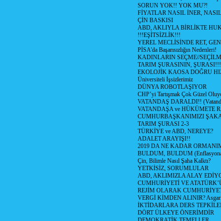
SORUN YOK!! YOK MU?!
FİYATLAR NASIL İNER, NASI
ÇİN BASKISI
ABD, AKLIYLA BİRLİKTE HU
!!!EŞİTSİZLİK!!!
YEREL MECLİSİNDE RET, GEN
PİSA'da Başarısızlığın Nedenleri!
KADINLARIN SEÇME//SEÇİL
TARIM ŞURASININ, ŞURASI!!!
EKOLOJİK KAOSA DOĞRU HI
Üniversiteli İşsizlerimiz
DÜNYA ROBOTLAŞIYOR
CHP’yi Tartışmak Çok Güzel Oluy
VATANDAŞ DARALDI!! (Vatandaş
VATANDAŞA ve HÜKÜMETE R
CUMHURBAŞKANIMIZI ŞAK
TARIM ŞURASI 2-3
TÜRKİYE ve ABD, NEREYE?
ADALET ARAYIŞI!!
2019 DA NE KADAR ORMANIM
BULDUM, BULDUM (Enflasyona 
Çin, Bilimle Nasıl Şaha Kalktı?
YETKİSİZ, SORUMLULAR
ABD, AKLIMIZLA ALAY EDİYO
CUMHURİYETİ VE ATATÜRK’
REJİM OLARAK CUMHURİYE
VERGİ KİMDEN ALINIR? Asgari 
İKTİDARLARA DERS TEPKİLE
DÖRT ÜLKEYE ÖNERİMDİR
DEMOKRATİK TEMELLER