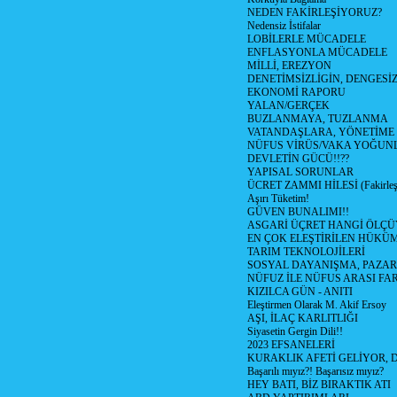
NEDEN FAKİRLEŞİYORUZ?
Nedensiz İstifalar
LOBİLERLE MÜCADELE
ENFLASYONLA MÜCADELE
MİLLİ, EREZYON
DENETİMSİZLİGİN, DENGESİZ
EKONOMİ RAPORU
YALAN/GERÇEK
BUZLANMAYA, TUZLANMA
VATANDAŞLARA, YÖNETİME
NÜFUS VİRÜS/VAKA YOĞUN
DEVLETİN GÜCÜ!!??
YAPISAL SORUNLAR
ÜCRET ZAMMI HİLESİ (Fakirle
Aşırı Tüketim!
GÜVEN BUNALIMI!!
ASGARİ ÜÇRET HANGİ ÖLÇÜ
EN ÇOK ELEŞTİRİLEN HÜKÜ
TARIM TEKNOLOJİLERİ
SOSYAL DAYANIŞMA, PAZAR
NÜFUZ İLE NÜFUS ARASI FA
KIZILCA GÜN - ANITI
Eleştirmen Olarak M. Akif Ersoy
AŞI, İLAÇ KARLITLIĞI
Siyasetin Gergin Dili!!
2023 EFSANELERİ
KURAKLIK AFETİ GELİYOR, 
Başarılı mıyız?! Başarısız mıyız?
HEY BATI, BİZ BIRAKTIK ATI