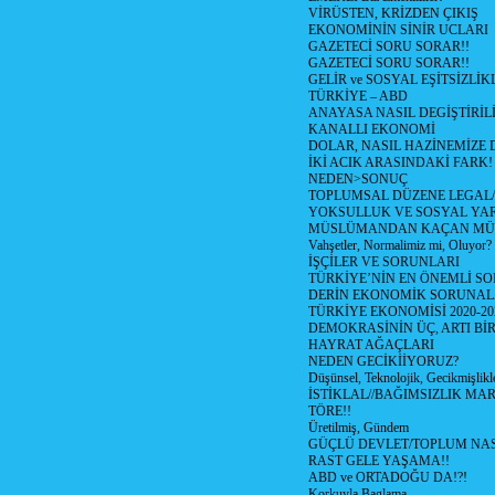
VİRÜSTEN, KRİZDEN ÇIKIŞ
EKONOMİNİN SİNİR UCLARI
GAZETECİ SORU SORAR!!
GAZETECİ SORU SORAR!!
GELİR ve SOSYAL EŞİTSİZLİK
TÜRKİYE – ABD
ANAYASA NASIL DEGİŞTİRİL
KANALLI EKONOMİ
DOLAR, NASIL HAZİNEMİZE D
İKİ ACIK ARASINDAKİ FARK!
NEDEN>SONUÇ
TOPLUMSAL DÜZENE LEGAL/
YOKSULLUK VE SOSYAL Y
MÜSLÜMANDAN KAÇAN MÜ
Vahşetler, Normalimiz mi, Oluyor?
İŞÇİLER VE SORUNLARI
TÜRKİYE’NİN EN ÖNEMLİ SO
DERİN EKONOMİK SORUNA
TÜRKİYE EKONOMİSİ 2020-20
DEMOKRASİNİN ÜÇ, ARTI Bİ
HAYRAT AĞAÇLARI
NEDEN GECİKİİYORUZ?
Düşünsel, Teknolojik, Gecikmişlikle
İSTİKLAL//BAĞIMSIZLIK MAR
TÖRE!!
Üretilmiş, Gündem
GÜÇLÜ DEVLET/TOPLUM NAS
RAST GELE YAŞAMA!!
ABD ve ORTADOĞU DA!?!
Korkuyla Baglama