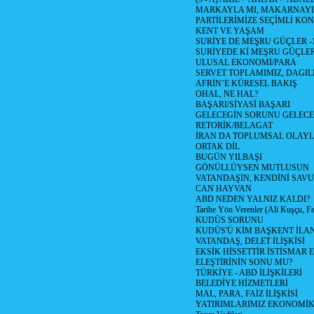
MARKAYLA MI, MAKARNAYLA
PARTİLERİMİZE SEÇİMLİ KO
KENT VE YAŞAM
SURİYE DE MEŞRU GÜÇLER -
SURİYEDE Kİ MEŞRU GÜÇLE
ULUSAL EKONOMİ/PARA
SERVET TOPLAMIMIZ, DAGIL
AFRİN’E KÜRESEL BAKIŞ
OHAL, NE HAL?
BAŞARI/SİYASİ BAŞARI
GELECEGİN SORUNU GELECEK
RETORİK/BELAGAT
İRAN DA TOPLUMSAL OLAY
ORTAK DİL
BUGÜN YILBAŞI
GÖNÜLLÜYSEN MUTLUSUN
VATANDAŞIN, KENDİNİ SAV
CAN HAYVAN
ABD NEDEN YALNIZ KALDI?
Tarihe Yön Verenler (Ali Kuşçu, Fa
KUDÜS SORUNU
KUDÜS'Ü KİM BAŞKENT İLAN
VATANDAŞ, DELET İLİŞKİSİ
EKSİK HİSSETTİR İSTİSMAR 
ELEŞTİRİNİN SONU MU?
TÜRKİYE - ABD İLİŞKİLERİ
BELEDİYE HİZMETLERİ
MAL, PARA, FAİZ İLİŞKİSİ
YATIRIMLARIMIZ EKONOMİK