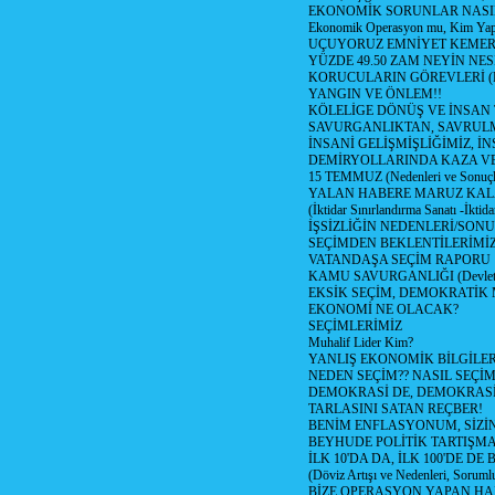
EKONOMİK SORUNLAR NASIL
Ekonomik Operasyon mu, Kim Yap
UÇUYORUZ EMNİYET KEMERİN
YÜZDE 49.50 ZAM NEYİN NES
KORUCULARIN GÖREVLERİ (Polis
YANGIN VE ÖNLEM!!
KÖLELİGE DÖNÜŞ VE İNSAN 
SAVURGANLIKTAN, SAVRULM
İNSANİ GELİŞMİŞLİĞİMİZ, İ
DEMİRYOLLARINDA KAZA V
15 TEMMUZ (Nedenleri ve Sonuçl
YALAN HABERE MARUZ KA
(İktidar Sınırlandırma Sanatı -İktida
İŞSİZLİĞİN NEDENLERİ/SON
SEÇİMDEN BEKLENTİLERİMİZ
VATANDAŞA SEÇİM RAPORU
KAMU SAVURGANLIĞI (Devlet n
EKSİK SEÇİM, DEMOKRATİK 
EKONOMİ NE OLACAK?
SEÇİMLERİMİZ
Muhalif Lider Kim?
YANLIŞ EKONOMİK BİLGİLE
NEDEN SEÇİM?? NASIL SEÇİM
DEMOKRASİ DE, DEMOKRASİ
TARLASINI SATAN REÇBER!
BENİM ENFLASYONUM, SİZ
BEYHUDE POLİTİK TARTIŞMA
İLK 10'DA DA, İLK 100'DE D
(Döviz Artışı ve Nedenleri, Sorumlu
BİZE OPERASYON YAPAN HA