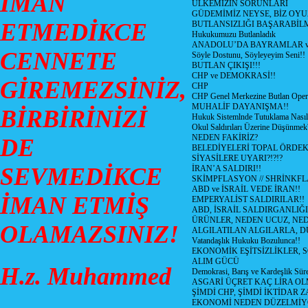
İMAN
ÜLKEMİZİN SORUNLARI
GÜDEMİMİZ NEYSE, BİZ OYU
ETMEDİKCE
BUTLANSIZLIĞI BAŞARABİLM
Hukukumuzu Butlanladık
ANADOLU’DA BAYRAMLAR ve
CENNETE
Söyle Dostunu, Söyleyeyim Seni!!
BUTLAN ÇIKIŞI!!!
CHP ve DEMOKRASİ!!
GİREMEZSİNİZ,
CHP
CHP Genel Merkezine Butlan Oper
MUHALİF DAYANIŞMA!!
BİRBİRİNİZİ
Hukuk Sistemlnde Tutuklama Nasıl
Okul Saldırıları Üzerine Düşünmek
NEDEN FAKİRİZ?
DE
BELEDİYELERİ TOPAL ÖRDE
SİYASİLERE UYARI?!?!?
SEVMEDİKCE
İRAN’A SALDIRI!!
SKİMPFLASYON // SHRİNKF
ABD ve İSRAİL VEDE İRAN!!
İMAN ETMİŞ
EMPERYALİST SALDIRILAR!!
ABD, İSRAİL SALDIRGANLIĞI
ÜRÜNLER, NEDEN UCUZ, NED
OLAMAZSINIZ!
ALGILATILAN ALGILARLA, D
Vatandaşlık Hukuku Bozulunca!!
EKONOMİK EŞİTSİZLİKLER, 
ALIM GÜCÜ
H.z. Muhammed
Demokrasi, Barış ve Kardeşlik Süre
ASGARİ ÜÇRET KAÇ LİRA OL
ŞİMDİ CHP, ŞİMDİ İKTİDAR Z
EKONOMİ NEDEN DÜZELMİY