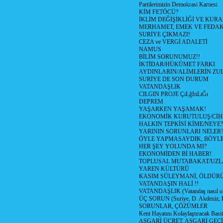
Partilerimizin Demokrasi Karnesi
KİM FETÖCÜ?
İKLİM DEĞİŞİKLİĞİ VE KURA
MERHAMET, EMEK VE FEDA
SURİYE ÇIKMAZI!
CEZA ve VERGİ ADALETİ
NAMUS
BİLİM SORUNUMUZ!!
İKTİDAR/HÜKÜMET FARKI
AYDINLARIN/ALİMLERİN ZUL
SURİYE DE SON DURUM
VATANDAŞLIK
CILGIN PROJE ÇıLğInLıĞı
DEPREM
YAŞARKEN YAŞAMAK!
EKONOMİK KURUTULUŞ/Cİ
HALKIN TEPKİSİ KİME/NEYE?
YARININ SORUNLARI NELER
ÖYLE YAPMASAYDIK, BÖYLE
HER ŞEY YOLUNDA MI?
EKONOMİDEN Bİ HABER!
TOPLUSAL MUTABAKAT/UZL
YAREN KÜLTÜRÜ
KASIM SÜLEYMANİ, ÖLDÜR
VATANDAŞIN HALİ !!
VATANDAŞLIK (Vatandaş nasıl ol
ÜÇ SORUN (Suriye, D. Akdeniz, 
SORUNLAR, ÇÖZÜMLER
Kent Hayatını Kolaylaştıracak Basi
ASGARİ ÜCRET, ASGARİ GEÇ