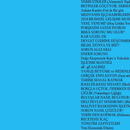
TARİH ETKİLER (Alzaymırlı Topl
BEYİNLER GÖÇÜYOR, SERM
Ankara Kasder-Fed de Bir gün
MEDYANIN İŞÇİ HABERLERİ
2018 BİLİMSEL GELİŞME MU
YENİ, YENİ Mİ? (Hoş Geldin Yeni
PORŞESİNİ SATAN PATRON
BEKA SORUNU MU OLUR?
KAR GÜZEL DE
DEVLET ÜZERİNE DÜŞÜNME
BİLİM, DÜNYA VE BİZ!!
SORUN ALGI AKLI
ENERJİ SORUNU
Doğu Ekspresiyle Kars’a Yolculuk
İŞLETME MANTIĞI
aR -gE hALİMİZ
YANLIŞ BÜYÜME ve NEDENLE
GERÇEK ENFLASYON (fiyat artış
TARİHE MASAL KATMAK
İLKELİ/İLKESİZ SİYASET (İlkeli/
BORÇLA UÇTUK, ÖDERKEN D
ÇIĞLIK (Vatandaşın Çığlığı)
BULUŞLAR NASIL BULUNUR
DELİ DEVLET SENDROMU (Büyük
MALİYET BASKISININ İŞLE
SORUN NASIL ÇÖZÜLÜR?
TARİH DEN KOPMAK (Hafızasız
RECETESİZ İLAÇ
YÖNETİM ZAFİYETLERİ
Yeni Ekonomik Dönem