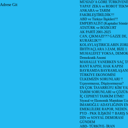
MÜSİAD’A GÖRE TÜRKİYENİ
Adrese Git
YAPAY ZEKA ve ROBOT TEKN
ANKARA ve TARIM
FAKİRLEŞTİRİLDİK!!!
ABD ve Türkiye İlişkileri!!!
EMPERYALİST (Kapitalist Sömü
ATATÜRK ve BOZKURT
AK PARTİ 2001-2025
CAN, ÇIKMAZI!?!? GAZZE DE,
KURAKLIK!!!
KOLAYLAŞTIRICILARIN ZORL
İİHTİYAÇLARA 3 ZAM, BİZE 1
MUHALEFET YOKSA, DEMOK
Demokratik Anomi
MAHALLE YANERKEN SAÇ T
RANT KAPISI, HAK KAPISI
BAYRAMDA BAYRAMLAŞAN
TÜRKİYE EKONOMİSİ
ÜLKEMİZİN SORUNLARI !!
Uçuyormuyuz, Düşüyormuyuz?
EN ÇOK TASARRUFU KİM YA
TARIM SORUNLARI ve ÇÖZÜ
İÇ CEPHEYİ TAHKİM ETME!
Siyasal ve Ekonomik Mantıktan Uz
İMAMOĞLU ADAYLIĞININ EN
EMEKLİLERE RAPOR, NEDEN
PYD - PKK İLİŞKİSİ !! BARIŞ 
DİN ve SOSYAL DEMORASİ
GÜNDEM
ABD- TÜRKİYE- İRAN