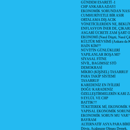
GÜNDEM ESARETİ -1
CHP ANKARA ADAYI
EKONOMİK SORUNDAN NASIL
CUMHURİYETLE BİR ASIR
ORTALAMA DIŞ ACIK
YÖNETİCİLERDEN NE, BEKLİ
ENFLASYON İNER DE, ÇIKA
ASGARİ ÜCRETE ZAM ŞART O
EKONOMİ (Nasıl Düştü, Nasıl Çı
KÜLTÜR MEVSİMİ (Ankara da Kül
HAİN KİM??
NÜVİT'İN GÜNLÜKLERİ
YAPILANLAR BOŞA MI?
SİYASAL FİTNE
SİVİL, BAGIMSIZ STÖ
DEMOKRASİ
MİKRO (KİŞİSEL) TASARRUF
PARA TAKİP SİSTEMİ
TASARRUF
KAREDENİZ EN İYİLERİ
DOĞU KARADENİZ
ÖZELLEŞTİRMELERİN KARI Z
9 EYLÜL VE CHP
BATTIK!!!
TÜKETEREK Mİ, EKONOMİK 
YAPISAL EKONOMİK SORUN
EKONOMİK SORUN MU VAR?
BAYRAM
ALTERNATİF ASYA PARA BİRİ
Döviz, Açığınızın Olması Demek,