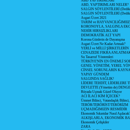
ABD YAPTIRIMLARI
ABD, YAPTIRIMLARI NELER?
SALGIN SÖYLENTİLERİ (Dediko
SALGIN SÖYLENTİLERİ (Dediko
Asgari Ücret 2021
TARIM ve HAYVANCILIĞIMII
KORONOYLA, SALGINLA EK
NEHİR HIRSIZLIKLARI
DEMOKRATİK ALT YAPI
Korona Günlerin de Dayanışma
Asgari Ücret Ne Kadar Artmalı?
YERLİ ve MİLLİ ŞİRKETLERİ
CENAZEDE FIKRA ANLATMA
Su Tasarruf Yöntemleri
TÜRKİYE'NİN EN ÖNEMLİ SO
GENEL YÖNETİM, YEREL YÖ
CİNSEL SORUNLARIN KAYN
YAPAY GÜNDEM
SALGINDA SAĞLIK!
LİDERE TEHDİT, LİDERLERE 
DEVLETTE (Yönetim de) DENGE
Rüyada Uçmak Güzel Oluyor
ACI İLACI KİM İÇECEK?
Ümmet Bilinci, Vatandaşlık Bilinci, 
TERÖR/TERÖRİST/TERÖRİZM
UÇMADIĞIMIZIN RESMİDİR
Ekonomik Sıkıntılar Nasıl Aşılacak
ALKIŞLARLA, EKONOMİK BAT
Ekonomik Çelişkiler
ZARA