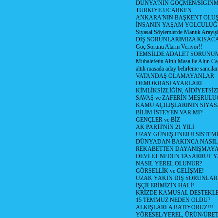
DÜNYA'NIN GÖÇMEN/SIĞIN
TÜRKİYE UCARKEN
ANKARA'NIN BAŞKENT OLU
İNSANIN YAŞAM YOLCULU
Siyasal Söylemlerde Mantık Arayışl
DIŞ SORUNLARIMIZA KISACA
Göç Sorunu Alarm Veriyor!!
TEMSİLDE ADALET SORUNUM
Muhalefetin Altılı Masa ile Altın Ca
altılı masada aday belirleme sancılar
VATANDAŞ OLAMAYANLAR
DEMOKRASİ AYARLARI
KİMLİKSİZLİĞİN, AİDİYETSİ
SAVAŞ ve ZAFERİN MEŞRUL
KAMU AÇILIŞLARININ SİYAS
BİLİM İSTEYEN VAR MI?
GENÇLER ve BİZ
AK PARTİ'NİN 21 YILI
UZAY GÜNEŞ ENERJİ SİSTEM
DÜNYADAN BAKINCA NASI
REKABETTEN DAYANIŞMAY
DEVLET NEDEN TASARRUF 
NASIL YEREL OLUNUR?
GÖRSELLİK ve GELİŞME!
UZAK YAKIN DIŞ SORUNLAR
İŞÇİLERİMİZİN HALİ!
KRİZDE KAMUSAL DESTEKL
15 TEMMUZ NEDEN OLDU?
ALKIŞLARLA BATIYORUZ!!!
YÖRESEL/YEREL, ÜRÜN/ÜRE