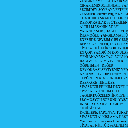
ZENGİN SAYISI İKİ, FAKİR S
ÇIKARILMIŞ SORUNLAR, YA
SEÇİMDEN SONRAYA ERTEL
27 Aralığın Önemi!! Bugün Ne Ol
CUMHURBAŞKANI SEÇME YA
DEMOKRATLAR ve ÖTEKİLER
ALTILI MASANIN ADAYI !!
VATANDAŞLIK, DAGITILIYOR
İMAMOĞLU YARGILAMASI Ü
ENERJİDE DEVRİM GİBİ GEL
BEBEK GELİNLER, DİN İSTİS
SİYASAL NİTELİK SORUNUM
EN ÇOK YAZDIĞIM KONULA
YENİ ANAYASA TASLAGI Altılı
BAGIMSIZLIĞIMIZIN ENERJİS
ÖĞRETMEN - DEĞER
DEMOKRASİ SEVİYEMİZ NED
AYDINALRINI DİNLEMEYEN
TERÖRDEN KİM SORUMLU??!
DEEPFAKE TEHLİKESİ!!
SİYASETCİLERİ KİM DENETL
SİYASAL YÖNETİM DİLİ
SAGLIKTA ÖZELEŞTİRMEYE T
PROMOSYON SORUNU YAŞA
İKİNCİ YÜZ YILA DOĞRU!!
SUNİ SİYASET
İNGİLTERE, JAPONYA, TÜRK
SİYASETÇİ ALKIŞLAMA HAST
Yüz Liramızı Ekonomik Harcamış 
SİYASAL KÜLTÜR ve ALTILI 