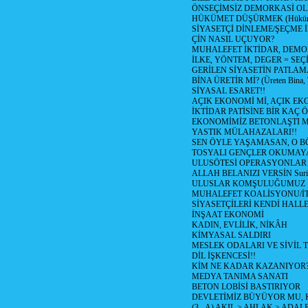
ÖNSEÇİMSİZ DEMORKASİ OL
HÜKÜMET DÜŞÜRMEK (Hükümet
SİYASETÇİ DİNLEME/ŞEÇME 
ÇİN NASIL UÇUYOR?
MUHALEFET İKTİDAR, DEMO
İLKE, YÖNTEM, DEGER = SEÇ
GERİLEN SİYASETİN PATLAM
BİNA ÜRETİR Mİ? (Üreten Bina, 
SİYASAL ESARET!!
AÇIK EKONOMİ Mİ, AÇIK EK
İKTİDAR PATİSİNE BİR KAÇ Ö
EKONOMİMİZ BETONLAŞTI M
YASTIK MÜLAHAZALARI!!
SEN ÖYLE YAŞAMASAN, O B
TOSYALI GENÇLER OKUMAY
ULUSÖTESİ OPERASYONLAR
ALLAH BELANIZI VERSİN Suriy
ULUSLAR KOMŞULUĞUMUZ
MUHALEFET KOALİSYONU/İT
SİYASETÇİLERİ KENDİ HALL
İNŞAAT EKONOMİ
KADIN, EVLİLİK, NİKÂH
KİMYASAL SALDIRI
MESLEK ODALARI VE SİVİL
DİL İŞKENCESİ!!
KİM NE KADAR KAZANIYOR
MEDYA TANIMA SANATI
BETON LOBİSİ BASTIRIYOR
DEVLETİMİZ BÜYÜYOR MU,
(3 - A) AKIL > AHLAK > ADAL