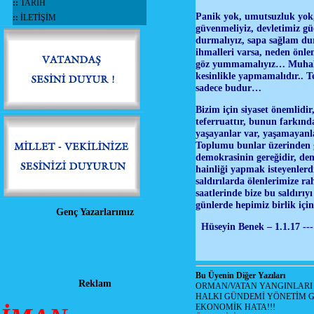
::
TARİH
Panik yok, umutsuzluk yok,
::
İLETİŞİM
güvenmeliyiz, devletimiz gü
durmalıyız, sapa sağlam du
ihmalleri varsa, neden önl
göz yummamalıyız… Muhalefe
kesinlikle yapmamalıdır.. T
sadece budur…
Bizim için siyaset önemlidi
teferruattır, bunun farkın
yaşayanlar var, yaşamayanl
Toplumu bunlar üzerinden ge
demokrasinin gereğidir, de
hainliği yapmak isteyenlerd
saldırılarda ölenlerimize ra
saatlerinde bize bu saldırı
günlerde hepimiz birlik içi
Genç Yazarlarımız
Hüseyin Benek – 1.1.17 ---
Bu Üyenin Diğer Yazıları
Reklam
ORMAN/VATAN YANGINLARI !
HALKI GÜNDEMİ YÖNETİM G
EKONOMİK HATA!!!