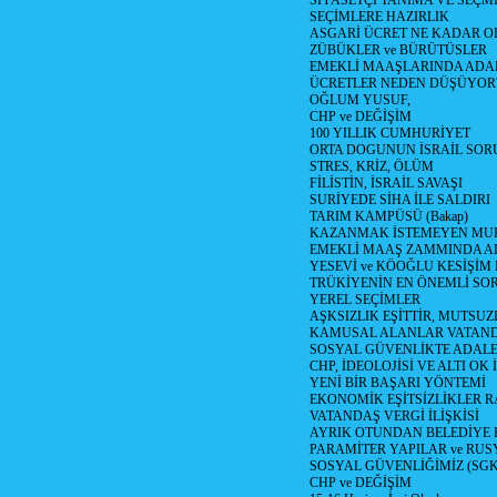
SİYASETÇİ TANIMA VE SEÇME
SEÇİMLERE HAZIRLIK
ASGARİ ÜCRET NE KADAR OLM
ZÜBÜKLER ve BÜRÜTÜSLER
EMEKLİ MAAŞLARINDA ADA
ÜCRETLER NEDEN DÜŞÜYOR
OĞLUM YUSUF,
CHP ve DEĞİŞİM
100 YILLIK CUMHURİYET
ORTA DOGUNUN İSRAİL SO
STRES, KRİZ, ÖLÜM
FİLİSTİN, İSRAİL SAVAŞI
SURİYEDE SİHA İLE SALDIRI
TARIM KAMPÜSÜ (Bakap)
KAZANMAK İSTEMEYEN MU
EMEKLİ MAAŞ ZAMMINDA A
YESEVİ ve KÖOĞLU KESİŞİM
TRÜKİYENİN EN ÖNEMLİ SO
YEREL SEÇİMLER
AŞKSIZLIK EŞİTTİR, MUTSUZ
KAMUSAL ALANLAR VATAND
SOSYAL GÜVENLİKTE ADALE
CHP, İDEOLOJİSİ VE ALTI OK 
YENİ BİR BAŞARI YÖNTEMİ
EKONOMİK EŞİTSİZLİKLER 
VATANDAŞ VERGİ İLİŞKİSİ
AYRIK OTUNDAN BELEDİYE
PARAMİTER YAPILAR ve RUS
SOSYAL GÜVENLİĞİMİZ (SGK
CHP ve DEĞİŞİM