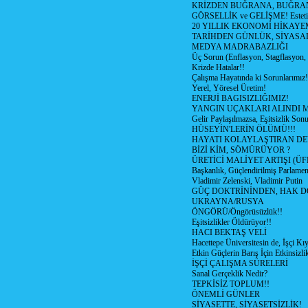
KRİZDEN BUĞRANA, BUĞRA
GÖRSELLİK ve GELİŞME! Estetik m
20 YILLIK EKONOMİ HİKAYEM
TARİHDEN GÜNLÜK, SİYASA
MEDYA MADRABAZLIĞI
Üç Sorun (Enflasyon, Stagflasyon,
Krizde Hatalar!!
Çalışma Hayatında ki Sorunlarımız!
Yerel, Yöresel Üretim!
ENERJİ BAGISIZLIĞIMIZ!
YANGIN UÇAKLARI ALINDI M
Gelir Paylaşılmazsa, Eşitsizlik Sonu
HÜSEYİN'LERİN ÖLÜMÜ!!!
HAYATI KOLAYLAŞTIRAN D
BİZİ KİM, SÖMÜRÜYOR ?
ÜRETİCİ MALİYET ARTIŞI (ÜF
Başkanlık, Güçlendirilmiş Parlamen
Vladimir Zelenski, Vladimir Putin
GÜÇ DOKTRİNİNDEN, HAK D
UKRAYNA/RUSYA
ÖNGÖRÜ/Öngörüsüzlük!!
Eşitsizlikler Öldürüyor!!
HACI BEKTAŞ VELİ
Hacettepe Üniversitesin de, İşçi Kıy
Etkin Güçlerin Barış İçin Etkinsizlik
İŞÇİ ÇALIŞMA SÜRELERİ
Sanal Gerçeklik Nedir?
TEPKİSİZ TOPLUM!!
ÖNEMLİ GÜNLER
SİYASETTE, SİYASETSİZLİK!