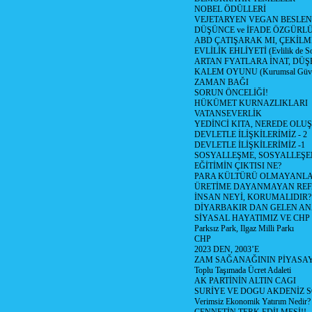
NOBEL ÖDÜLLERİ
VEJETARYEN VEGAN BESLE
DÜŞÜNCE ve İFADE ÖZGÜRL
ABD ÇATIŞARAK MI, ÇEKİLME
EVLİLİK EHLİYETİ (Evlilik de Sor
ARTAN FYATLARA İNAT, DÜ
KALEM OYUNU (Kurumsal Güvenil
ZAMAN BAĞI
SORUN ÖNCELİĞİ!
HÜKÜMET KURNAZLIKLARI
VATANSEVERLİK
YEDİNCİ KITA, NEREDE OLU
DEVLETLE İLİŞKİLERİMİZ - 2
DEVLETLE İLİŞKİLERİMİZ -1
SOSYALLEŞME, SOSYALLEŞ
EĞİTİMİN ÇIKTISI NE?
PARA KÜLTÜRÜ OLMAYANLA
ÜRETİME DAYANMAYAN REF
İNSAN NEYİ, KORUMALIDIR?
DİYARBAKIR DAN GELEN AN
SİYASAL HAYATIMIZ VE CHP
Parksız Park, Ilgaz Milli Parkı
CHP
2023 DEN, 2003’E
ZAM SAĞANAĞININ PİYASAY
Toplu Taşımada Ücret Adaleti
AK PARTİNİN ALTIN CAGI
SURİYE VE DOGU AKDENİZ 
Verimsiz Ekonomik Yatırım Nedir?