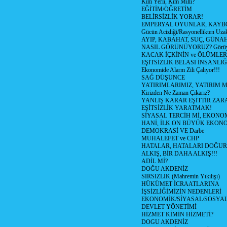
Kim Yerli, Kim Milli?
EĞİTİM/ÖĞRETİM
BELİRSİZLİK YORAR!
EMPERYAL OYUNLAR, KAYB
Gücün Acizliği/Rasyonellikten Uzak
AYIP, KABAHAT, SUÇ, GÜNAH (
NASIL GÖRÜNÜYORUZ? Görüyo
KACAK İÇKİNİN ve ÖLÜMLER
EŞİTSİZLİK BELASI İNSANL
Ekonomide Alarm Zili Çalıyor!!!
SAĞ DÜŞÜNCE
YATIRIMLARIMIZ, YATIRIM M
Kirizden Ne Zaman Çıkarız?
YANLIŞ KARAR EŞİTTİR ZARA
EŞİTSİZLİK YARATMAK!
SİYASAL TERCİH Mİ, EKONO
HANİ, İLK ON BÜYÜK EKON
DEMOKRASİ VE Darbe
MUHALEFET ve CHP
HATALAR, HATALARI DOĞUR
ALKIŞ, BİR DAHA ALKIŞ!!!
ADİL Mİ?
DOĞU AKDENİZ
SIRSIZLIK (Mahremin Yıkılışı)
HÜKÜMET İCRAATLARINA
İŞSİZLİĞİMİZİN NEDENLERİ
EKONOMİK/SİYASAL/SOSYA
DEVLET YÖNETİMİ
HİZMET KİMİN HİZMETİ?
DOGU AKDENİZ