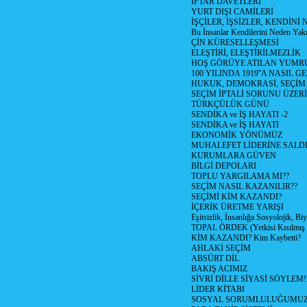
İFTAR DAVETLERİ
YURT DIŞI CAMİLERİ
İŞÇİLER, İŞSİZLER, KENDİN
Bu İnsanlar Kendilerini Neden Yak
ÇİN KÜRESELLEŞMESİ
ELEŞTİRİ, ELEŞTİRİLMEZLİK
HOŞ GÖRÜYE ATILAN YUMR
100 YILINDA 1919''A NASIL G
HUKUK, DEMOKRASİ, SEÇİM
SEÇİM İPTALİ SORUNU ÜZER
TÜRKÇÜLÜK GÜNÜ
SENDİKA ve İŞ HAYATI -2
SENDİKA ve İŞ HAYATI
EKONOMİK YÖNÜMÜZ
MUHALEFET LİDERİNE SALD
KURUMLARA GÜVEN
BİLGİ DEPOLARI
TOPLU YARGILAMA MI??
SEÇİM NASIL KAZANILIR??
SEÇİMİ KİM KAZANDI?
İÇERİK ÜRETME YARIŞI
Eşitsizlik, İnsanlığa Sosyolojik, Bi
TOPAL ÖRDEK (Yetkisi Kısılmış 
KİM KAZANDI? Kim Kaybetti?
AHLAKİ SEÇİM
ABSÜRT DİL
BAKIŞ ACIMIZ
SİVRİ DİLLE SİYASİ SÖYLEM!
LİDER KİTABI
SOSYAL SORUMLULUĞUMUZ!