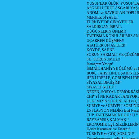
YUSUF'LAR ÖLÜR, YUSUF’LA
ASGARİ ÜCRET, ASGARİ YAŞ
ANOMİ ve SAVRULAN TOPLU
MERKEZ SİYASET
TÜRKİYE’DE CİNAYETLER
SALDIRGAN İSRAİL
DÜĞÜNLERİN ÖNEMİ!
TARTIŞMA KONULARIMIZ AN
UÇARKEN DÜŞMEK!!
ATATÜRK'ÜN ASKERİ!!
KÖYDE, SAHNE
SORUN SARMALI VE ÇÖZÜML
SU, SORUNUMUZ!!
İnstagram Yasagı!
İSMAİL HANİYYE ÖLÜMÜ ve
BORÇ TAHSİLİNDE ŞAHİNLEŞ
HER LİDERLE, GÖRÜŞEN LİDE
SİYASAL DEGİŞİM!!
SİYASET NOTU!!
NEDEN, SOSYAL DEMOKRASİ
CHP’Yİ NE KADAR TANIYOR
ÜLKEMİZİN SORUNLARI ve 
SURİYE ve SURİYELİ SORUN
ENFLASYON NEDİR? Bizi Nasıl E
CHP, TARTIŞMAK NE GÜZEL!!
BAYRAMSIZ KALMAK!!
EKONOMİK EŞİTSİZLİKLERİN
Devlet Kurumları ve Tasarruf
TÜRKİYE ve GÖÇ SORUNU!!
Dezenformasyon nedir, kim yapar?