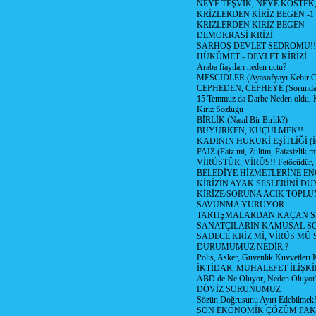
NEYE TEŞVİK, NEYE KÖSTEK
KRİZLERDEN KİRİZ BEGEN -1
KRİZLERDEN KİRİZ BEGEN
DEMOKRASİ KRİZİ
SARHOŞ DEVLET SEDROMU!!
HÜKÜMET - DEVLET KİRİZİ
Araba fiaytları neden uctu?
MESCİDLER (Ayasofyayı Kebir C
CEPHEDEN, CEPHEYE (Sorundan
15 Temmuz da Darbe Neden oldu, 
Kiriz Sözlüğü
BİRLİK (Nasıl Bir Birlik?)
BÜYÜRKEN, KÜÇÜLMEK!!
KADININ HUKUKİ EŞİTLİĞİ (İsta
FAİZ (Faiz mi, Zulüm, Faizsizlik m
VİRÜSTÜR, VİRÜS!! Fetöcüdür, 
BELEDİYE HİZMETLERİNE E
KİRİZİN AYAK SESLERİNİ D
KİRİZE/SORUNA ACIK TOPL
SAVUNMA YÜRÜYOR
TARTIŞMALARDAN KAÇAN Sİ
SANATÇILARIN KAMUSAL S
SADECE KRİZ Mİ, VİRÜS MÜ
DURUMUMUZ NEDİR,?
Polis, Asker, Güvenlik Kuvvetleri 
İKTİDAR, MUHALEFET İLİŞKİ
ABD de Ne Oluyor, Neden Oluyor
DÖVİZ SORUNUMUZ
Sözün Doğrusunu Ayırt Edebilmek
SON EKONOMİK ÇÖZÜM PAK