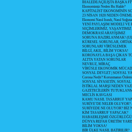
İHALEDE/AÇILIŞTA BAŞKA F
Ekonomimiz Neden Bu Halde?
KAPİTALİST EKONOMİNİN S
23 NİSAN 1920 NEDEN ÖNEML
Ekonomi Nasıl Isındı, Nasıl Soğuta
YENİ PAYLAŞIM MODELİ VE
SEÇİMLERİMİZ, YAŞANTIMIZ
DEMOKRASİ ARAYIŞIMIZ
SORUNA HAZIRLANMAK! (U
KÜRESEL SORUNLAR, ORTAK
SORUNLARI VİRÜSLEMEK
BİLGİ, AKIL, BİLİM YOKSA!
KORONAYLA BAŞA ÇIKAN TO
ALTTA YATAN SORUNLAR
NEVRUZ, MİRAÇ
VİRÜSLE EKONOMİK MÜCAD
SOSYAL DEVLET | SOSYAL Y
Corona Nedir? Korunmanın Önlemle
SOSYAL SİYASETİN, SOSYAL
İSTİKLAL MARŞI NEDEN YAZI
GAZETECİLERİN TUTUKLAN
MECLİS KAVGASI
KAMU NASIL TASARRUF YAP
SURİYE’DE NELER OLUYOR? – 1
SURİYEDE NE OLUYOR? BİZ 
KİM TASARRUF YAPACAK?
HABAERLEŞME ÖZGÜRLÜĞÜN
DÜNYA REFAH ÜRETİM YARIŞ
BİLİM YOKSA!
BİR ÜLKE NASIL BATIRILIR?