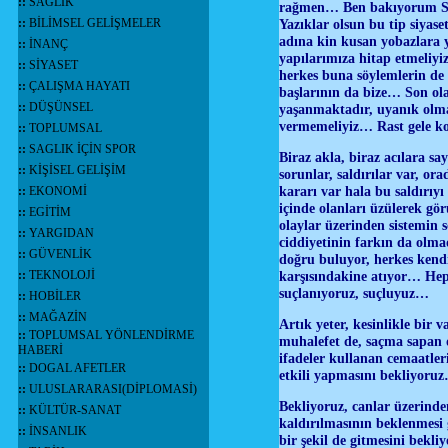
::
SAĞLIK
rağmen… Ben bakıyorum Siya
::
BİLİMSEL GELİŞMELER
Yazıklar olsun bu tip siyase
adına kin kusan yobazlara 
::
İNANÇ
yapılarımıza hitap etmeliyiz
::
SİYASET
herkes buna söylemlerin d
::
ÇALIŞMA HAYATI
başlarının da bize… Son ola
::
DÜŞÜNSEL
yaşanmaktadır, uyanık olma
vermemeliyiz… Rast gele k
::
TOPLUMSAL
::
SAGLIK İÇİN SPOR
Biraz akla, biraz acılara s
::
KİŞİSEL GELİŞİM
sorunlar, saldırılar var, or
kararı var hala bu saldırıy
::
EKONOMİ
içinde olanları üzülerek gör
::
EGİTİM
olaylar üzerinden sistemin 
::
YARGIDAN
ciddiyetinin farkın da ol
::
GÜVENLİK
doğru buluyor, herkes kendi 
::
TEKNOLOJİ
karşısındakine atıyor… Hep k
suçlanıyoruz, suçluyuz…
::
HOBİLER
::
MAĞAZİN
Artık yeter, kesinlikle bir 
::
TOPLUMSAL YÖNLENDİRME
muhalefet de, saçma sapan d
HABERİ
ifadeler kullanan cemaatler
::
DOGAL AFETLER
etkili yapmasını bekliyoru
::
ULUSLARARASI(DİPLOMASİ)
Bekliyoruz, canlar üzerinde
::
KÜLTÜR-SANAT
kaldırılmasının beklenmesi 
::
İNSANLIK
bir şekil de gitmesini bek