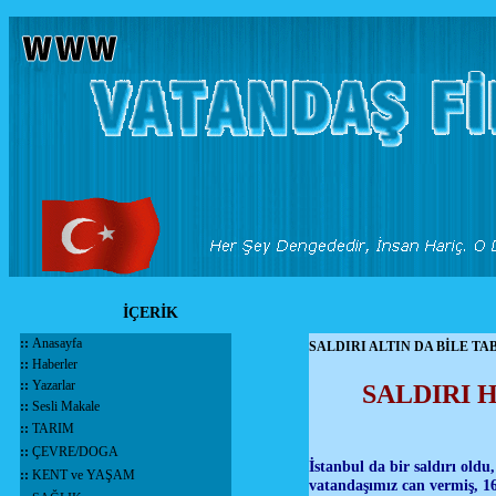
İÇERİK
::
Anasayfa
SALDIRI ALTIN DA BİLE TA
::
Haberler
::
Yazarlar
SALDIRI 
::
Sesli Makale
::
TARIM
::
ÇEVRE/DOGA
İstanbul da bir saldırı oldu
::
KENT ve YAŞAM
vatandaşımız can vermiş, 1