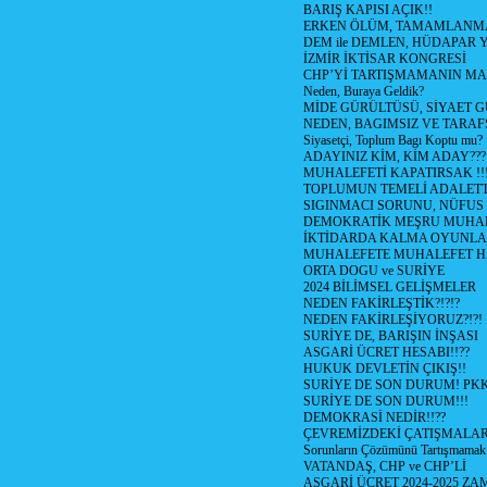
BARIŞ KAPISI AÇIK!!
ERKEN ÖLÜM, TAMAMLANMA
DEM ile DEMLEN, HÜDAPAR
İZMİR İKTİSAR KONGRESİ
CHP’Yİ TARTIŞMAMANIN MAL
Neden, Buraya Geldik?
MİDE GÜRÜLTÜSÜ, SİYAET 
NEDEN, BAGIMSIZ VE TARAF
Siyasetçi, Toplum Bagı Koptu mu?
ADAYINIZ KİM, KİM ADAY???
MUHALEFETİ KAPATIRSAK !!
TOPLUMUN TEMELİ ADALETTİ
SIGINMACI SORUNU, NÜFUS
DEMOKRATİK MEŞRU MUHAL
İKTİDARDA KALMA OYUNLA
MUHALEFETE MUHALEFET H
ORTA DOGU ve SURİYE
2024 BİLİMSEL GELİŞMELER
NEDEN FAKİRLEŞTİK?!?!?
NEDEN FAKİRLEŞİYORUZ?!?!
SURİYE DE, BARIŞIN İNŞASI
ASGARİ ÜCRET HESABI!!??
HUKUK DEVLETİN ÇIKIŞ!!
SURİYE DE SON DURUM! PK
SURİYE DE SON DURUM!!!
DEMOKRASİ NEDİR!!??
ÇEVREMİZDEKİ ÇATIŞMALAR (S
Sorunların Çözümünü Tartışmamak
VATANDAŞ, CHP ve CHP’Lİ
ASGARİ ÜCRET 2024-2025 Z