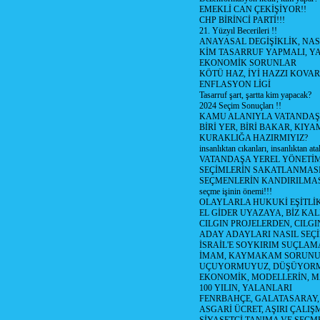
EMEKLİ CAN ÇEKİŞİYOR!!
CHP BİRİNCİ PARTİ!!!
21. Yüzyıl Becerileri !!
ANAYASAL DEGİŞİKLİK, NAS
KİM TASARRUF YAPMALI, YA
EKONOMİK SORUNLAR
KÖTÜ HAZ, İYİ HAZZI KOVAR?
ENFLASYON LİGİ
Tasarruf şart, şartta kim yapacak?
2024 Seçim Sonuçları !!
KAMU ALANIYLA VATANDAŞ
BİRİ YER, BİRİ BAKAR, KIYA
KURAKLIĞA HAZIRMIYIZ?
insanlıktan cıkanları, insanlıktan ata
VATANDAŞA YEREL YÖNETİ
SEÇİMLERİN SAKATLANMASI
SEÇMENLERİN KANDIRILMAS
seçme işinin önemi!!!
OLAYLARLA HUKUKİ EŞİTLİK 
EL GİDER UYAZAYA, BİZ KAL
CILGIN PROJELERDEN, CILGIN
ADAY ADAYLARI NASIL SEÇİ
İSRAİL'E SOYKIRIM SUÇLAMA
İMAM, KAYMAKAM SORUN
UÇUYORMUYUZ, DÜŞÜYORM
EKONOMİK, MODELLERİN, MA
100 YILIN, YALANLARI
FENRBAHÇE, GALATASARAY,
ASGARİ ÜCRET, AŞIRI ÇALIŞ