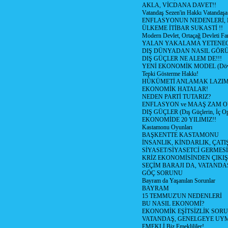
AKLA, VİCDANA DAVET!!
Vatandaş Sezen'in Hakkı Vatandaşa
ENFLASYONUN NEDENLERİ, N
ÜLKEME İTİBAR SUKASTİ !!
Modern Devlet, Ortaçağ Devleti Far
YALAN YAKALAMA YETENEG
DIŞ DÜNYADAN NASIL GÖR
DIŞ GÜÇLER NE ALEM DE!!!
YENİ EKONOMİK MODEL (Dövize
Tepki Gösterme Hakkı!
HÜKÜMETİ ANLAMAK LAZI
EKONOMİK HATALAR!
NEDEN PARTİ TUTARIZ?
ENFLASYON ve MAAŞ ZAM 
DIŞ GÜÇLER (Dış Güçlerin, İç O
EKONOMİDE 20 YILIMIZ!!
Kastamonu Oyunları
BAŞKENTTE KASTAMONU
İNSANLIK, KİNDARLIK, ÇATI
SİYASET/SİYASETCİ GERMESİ
KRİZ EKONOMİSİNDEN ÇIKIŞ
SEÇİM BARAJI DA, VATANDAŞ
GÖÇ SORUNU
Bayram da Yaşanılan Sorunlar
BAYRAM
15 TEMMUZ'UN NEDENLERİ
BU NASIL EKONOMİ?
EKONOMİK EŞİTSİZLİK SOR
VATANDAŞ, GENELGEYE UY
EMEKLİ Biz Emeklililer!