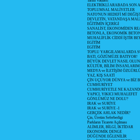
Tarım Vadileri
ELEKTRİKLİ ARABADA SON
TOPLUMSAL MALİYETLER
NATO'NUN HEDEFİ Mİ DEĞİŞT
DEVLETİN, VATANDAŞA MAL
EĞİTİMİN İÇERİGİ
SANALİST, EKONOMİDEN RE
BETONLA, EKONOMİK BETO
MUHALİFLİK CİDDİ İŞTİR BE
EGİTİM
EGİTİM
TOPLU YARGILAMALARDA S
BATI, GÖZÜMÜZE BATIYOR!
BÜYÜK DEVLET NASIL OLUN
KÜLTÜR, BİLİM İNSANLARIM
MEDYA ve İLETİŞİM ÖZGÜRL
YAZ, KIŞ SAATİ
ÇİN UÇUYOR DÜNYA ve BİZ
CUMHURİYET
CUMHURİYETLE NE KAZAND
YAPICI, YIKICI MUHALEFET
GÖNLÜMÜZ NE DOLU?
IRAK ve SURİYE
IRAK ve SURİYE -1
GERÇEK AHLAK NEDİR?
Çin, Üretim Seferberligi
Parkların Ticarete Açılması
ALİMLER, BİLGİ, İKTİDAR
EKONOMİK DENGE
DÜĞÜNDE EĞLENİLİR