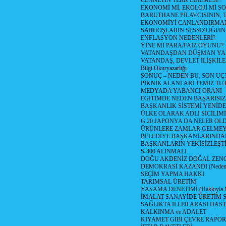
CENNETİN TERK EDİLMESİ!!
EKONOMİ Mİ, EKOLOJİ Mİ 
BARUTHANE PİLAVCISININ, 
EKONOMİYİ CANLANDIRMANI
SARHOŞLARIN SESSİZLİĞİ/İNİ
ENFLASYON NEDENLERİ?
YİNE Mİ PARA/FAİZ OYUNU?
VATANDAŞDAN DÜŞMAN Y
VATANDAŞ, DEVLET İLİŞKİLE
Bilgi Okuryazarlığı
SONUÇ – NEDEN BU, SON UÇ
PİKNİK ALANLARI TEMİZ TU
MEDYADA YABANCI ORANI
EGİTİMDE NEDEN BAŞARISIZ
BAŞKANLIK SİSTEMİ YENİDE
ÜLKE OLARAK ADLİ SİCİLİM
G 20 JAPONYA DA NELER OLDU? 
ÜRÜNLERE ZAMLAR GELMEYE B
BELEDİYE BAŞKANLARINDAN
BAŞKANLARIN YEKİSİZLEŞTİ
S-400 ALINMALI
DOĞU AKDENİZ DOĞAL ZENG
DEMOKRASİ KAZANDI (Neden D
SEÇİM YAPMA HAKKI
TARIMSAL ÜRETİM
YASAMA DENETİMİ (Hakkıyla Me
İMALAT SANAYİDE ÜRETİM
SAĞLIKTA İLLER ARASI HAS
KALKINMA ve ADALET
KIYAMET GİBİ ÇEVRE RAPO