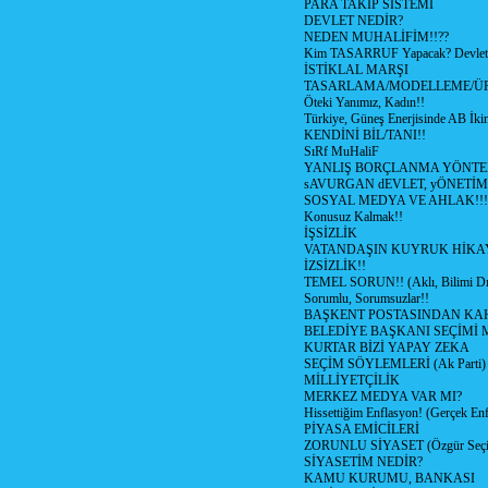
PARA TAKİP SİSTEMİ
DEVLET NEDİR?
NEDEN MUHALİFİM!!??
Kim TASARRUF Yapacak? Devlet m
İSTİKLAL MARŞI
TASARLAMA/MODELLEME/Ü
Öteki Yanımız, Kadın!!
Türkiye, Güneş Enerjisinde AB İkin
KENDİNİ BİL/TANI!!
SıRf MuHaliF
YANLIŞ BORÇLANMA YÖNTEM
sAVURGAN dEVLET, yÖNETİM
SOSYAL MEDYA VE AHLAK!!!
Konusuz Kalmak!!
İŞSİZLİK
VATANDAŞIN KUYRUK HİKA
İZSİZLİK!!
TEMEL SORUN!! (Aklı, Bilimi Dı
Sorumlu, Sorumsuzlar!!
BAŞKENT POSTASINDAN K
BELEDİYE BAŞKANI SEÇİMİ 
KURTAR BİZİ YAPAY ZEKA
SEÇİM SÖYLEMLERİ (Ak Parti)
MİLLİYETÇİLİK
MERKEZ MEDYA VAR MI?
Hissettiğim Enflasyon! (Gerçek En
PİYASA EMİCİLERİ
ZORUNLU SİYASET (Özgür Seç
SİYASETİM NEDİR?
KAMU KURUMU, BANKASI