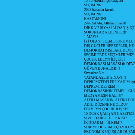
15-16 Haziran İşçi Olayları
SEÇİM 2023
2023 bakanlar kurulu
SEÇİM 2023
KASTAMONU
Ziya Zat Abi, Alllaha Emanet!
DİKKAT! SİYASİ ALDANIŞ İÇİ
SORUNLAR NEDENLERİ!!!
1 MAYIS
İYİ OLANI SEÇME SORUMLU
DIŞ GÜÇLER NEREDELER, NE
DEMOKRATIMSILARI, DEMOK
SEÇİMLERDE SEÇİMLERİMİZ!
ÇOCUK EBEYN İLİŞKİSİ
DEMOKRASİ MASASI ile DEV
GÜVEN BUNALIMI!!!
Siyasilere Not
VATANDAŞLIK SINAVI!!!
DEPREMZEDELERE YADIM için
DEPREM, DEPREM !!
DEMOKRASİNİN TEMELİ, GÜÇ
MEDYAMIZIN HALİ!!??
ALTILI MASANIN, ALTINI D
ADİL, DÜZENE NE OLDU?
EBEVEYN ÇOCUK İLİŞKİSİ
10 OCAK ÇALIŞAN GAZETEC
SİVİL DARBECİLER KİM?
İKTİDAR MI, ÜLKEMİ?
SURİYE DÜĞÜMÜ ÇÖZÜLÜY
EKONOMİK UÇUŞLAR DÜŞME