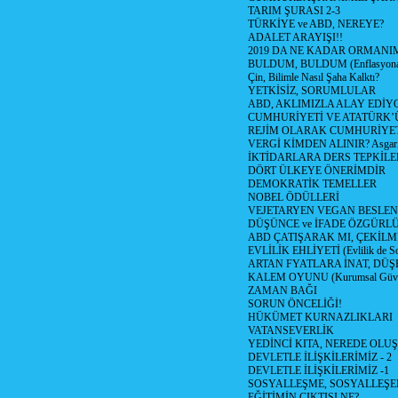
TARIM ŞURASI 2-3
TÜRKİYE ve ABD, NEREYE?
ADALET ARAYIŞI!!
2019 DA NE KADAR ORMANIM
BULDUM, BULDUM (Enflasyona 
Çin, Bilimle Nasıl Şaha Kalktı?
YETKİSİZ, SORUMLULAR
ABD, AKLIMIZLA ALAY EDİYO
CUMHURİYETİ VE ATATÜRK’
REJİM OLARAK CUMHURİYE
VERGİ KİMDEN ALINIR? Asgari 
İKTİDARLARA DERS TEPKİLE
DÖRT ÜLKEYE ÖNERİMDİR
DEMOKRATİK TEMELLER
NOBEL ÖDÜLLERİ
VEJETARYEN VEGAN BESLE
DÜŞÜNCE ve İFADE ÖZGÜRL
ABD ÇATIŞARAK MI, ÇEKİLME
EVLİLİK EHLİYETİ (Evlilik de Sor
ARTAN FYATLARA İNAT, DÜ
KALEM OYUNU (Kurumsal Güvenil
ZAMAN BAĞI
SORUN ÖNCELİĞİ!
HÜKÜMET KURNAZLIKLARI
VATANSEVERLİK
YEDİNCİ KITA, NEREDE OLU
DEVLETLE İLİŞKİLERİMİZ - 2
DEVLETLE İLİŞKİLERİMİZ -1
SOSYALLEŞME, SOSYALLEŞ
EĞİTİMİN ÇIKTISI NE?