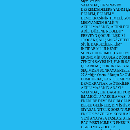
Siyasilere Not
VATANDAŞLIK SINAVI!!!
DEPREMZEDELERE YADIM için
DEPREM, DEPREM !!
DEMOKRASİNİN TEMELİ, GÜÇ
MEDYAMIZIN HALİ!!??
ALTILI MASANIN, ALTINI D
ADİL, DÜZENE NE OLDU?
EBEVEYN ÇOCUK İLİŞKİSİ
10 OCAK ÇALIŞAN GAZETEC
SİVİL DARBECİLER KİM?
İKTİDAR MI, ÜLKEMİ?
SURİYE DÜĞÜMÜ ÇÖZÜLÜY
EKONOMİK UÇUŞLAR DÜŞME
ZENGİN SAYISI İKİ, FAKİR S
ÇIKARILMIŞ SORUNLAR, YA
SEÇİMDEN SONRAYA ERTEL
27 Aralığın Önemi!! Bugün Ne Ol
CUMHURBAŞKANI SEÇME YA
DEMOKRATLAR ve ÖTEKİLER
ALTILI MASANIN ADAYI !!
VATANDAŞLIK, DAGITILIYOR
İMAMOĞLU YARGILAMASI Ü
ENERJİDE DEVRİM GİBİ GEL
BEBEK GELİNLER, DİN İSTİS
SİYASAL NİTELİK SORUNUM
EN ÇOK YAZDIĞIM KONULA
YENİ ANAYASA TASLAGI Altılı
BAGIMSIZLIĞIMIZIN ENERJİS
ÖĞRETMEN - DEĞER