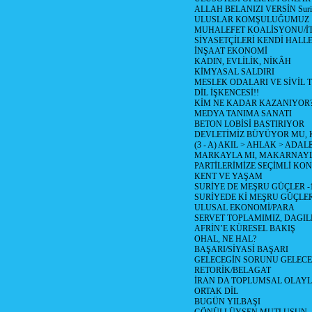
ALLAH BELANIZI VERSİN Suriy
ULUSLAR KOMŞULUĞUMUZ
MUHALEFET KOALİSYONU/İT
SİYASETÇİLERİ KENDİ HALL
İNŞAAT EKONOMİ
KADIN, EVLİLİK, NİKÂH
KİMYASAL SALDIRI
MESLEK ODALARI VE SİVİL
DİL İŞKENCESİ!!
KİM NE KADAR KAZANIYOR
MEDYA TANIMA SANATI
BETON LOBİSİ BASTIRIYOR
DEVLETİMİZ BÜYÜYOR MU,
(3 - A) AKIL > AHLAK > ADAL
MARKAYLA MI, MAKARNAYLA
PARTİLERİMİZE SEÇİMLİ KO
KENT VE YAŞAM
SURİYE DE MEŞRU GÜÇLER -
SURİYEDE Kİ MEŞRU GÜÇLE
ULUSAL EKONOMİ/PARA
SERVET TOPLAMIMIZ, DAGIL
AFRİN’E KÜRESEL BAKIŞ
OHAL, NE HAL?
BAŞARI/SİYASİ BAŞARI
GELECEGİN SORUNU GELECEK
RETORİK/BELAGAT
İRAN DA TOPLUMSAL OLAY
ORTAK DİL
BUGÜN YILBAŞI