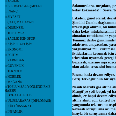
::
SAĞLIK
Salamuralara, turşulara, p
::
BİLİMSEL GELİŞMELER
kolay kokmazda!! Sosyal/to
::
İNANÇ
::
SİYASET
Eskiden, genel olarak devlet
Şimdiki Cumhurbaşkanımız d
::
ÇALIŞMA HAYATI
uzaklaştığı olurdu, bu hük
::
DÜŞÜNSEL
daha kolay müdahalesinin önü
::
TOPLUMSAL
olmadan tutuklamalar yapıl
::
SAGLIK İÇİN SPOR
Temmuz darbe girişiminde 
::
KİŞİSEL GELİŞİM
adaletten, anayasadan, yas
yargılanıyor mu, kurumsal s
::
EKONOMİ
iktidarlarını korumak için 
::
EGİTİM
tekrardan uyarmak geregi h
::
YARGIDAN
bozarsak, üzerine inşa edece
::
GÜVENLİK
olan adalet terazisini bo
::
TEKNOLOJİ
Basına baskı devam ediyor,
::
HOBİLER
Barış Terkoğlu’nun bir siyas
::
MAĞAZİN
Nasuh Maruki göz altına alı
::
TOPLUMSAL YÖNLENDİRME
HABERİ
Mengü’ye yedi buçuk yıl ha
::
DOGAL AFETLER
alındı, ev hapsi devam ediy
altına alıntı adli kontrol
::
ULUSLARARASI(DİPLOMASİ)
yangınında tek sorunu tesp
::
KÜLTÜR-SANAT
koyarak soruşturma acılmas
::
İNSANLIK
hızıyla bir soruşturma daha