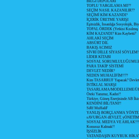
BİLGİ DEPOLARI
TOPLU YARGILAMA MI??
SEÇİM NASIL KAZANILIR??
SEÇİMİ KİM KAZANDI?
İÇERİK ÜRETME YARIŞI
Eşitsizlik, İnsanlığa Sosyolojik, Bi
TOPAL ÖRDEK (Yetkisi Kısılmış 
KİM KAZANDI? Kim Kaybetti?
AHLAKİ SEÇİM
ABSÜRT DİL
BAKIŞ ACIMIZ
SİVRİ DİLLE SİYASİ SÖYLEM!
LİDER KİTABI
SOSYAL SORUMLULUĞUMUZ!
PARA TAKİP SİSTEMİ
DEVLET NEDİR?
NEDEN MUHALİFİM!!??
Kim TASARRUF Yapacak? Devlet m
İSTİKLAL MARŞI
TASARLAMA/MODELLEME/Ü
Öteki Yanımız, Kadın!!
Türkiye, Güneş Enerjisinde AB İkin
KENDİNİ BİL/TANI!!
SıRf MuHaliF
YANLIŞ BORÇLANMA YÖNTEM
sAVURGAN dEVLET, yÖNETİM
SOSYAL MEDYA VE AHLAK!!!
Konusuz Kalmak!!
İŞSİZLİK
VATANDAŞIN KUYRUK HİKA