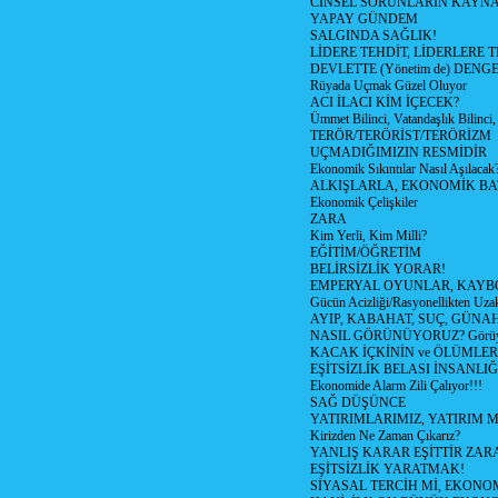
CİNSEL SORUNLARIN KAYN
YAPAY GÜNDEM
SALGINDA SAĞLIK!
LİDERE TEHDİT, LİDERLERE 
DEVLETTE (Yönetim de) DENGE
Rüyada Uçmak Güzel Oluyor
ACI İLACI KİM İÇECEK?
Ümmet Bilinci, Vatandaşlık Bilinci, 
TERÖR/TERÖRİST/TERÖRİZM
UÇMADIĞIMIZIN RESMİDİR
Ekonomik Sıkıntılar Nasıl Aşılacak
ALKIŞLARLA, EKONOMİK BAT
Ekonomik Çelişkiler
ZARA
Kim Yerli, Kim Milli?
EĞİTİM/ÖĞRETİM
BELİRSİZLİK YORAR!
EMPERYAL OYUNLAR, KAYB
Gücün Acizliği/Rasyonellikten Uzak
AYIP, KABAHAT, SUÇ, GÜNAH (
NASIL GÖRÜNÜYORUZ? Görüyo
KACAK İÇKİNİN ve ÖLÜMLER
EŞİTSİZLİK BELASI İNSANL
Ekonomide Alarm Zili Çalıyor!!!
SAĞ DÜŞÜNCE
YATIRIMLARIMIZ, YATIRIM M
Kirizden Ne Zaman Çıkarız?
YANLIŞ KARAR EŞİTTİR ZARA
EŞİTSİZLİK YARATMAK!
SİYASAL TERCİH Mİ, EKONO