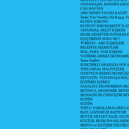
GÖNÜLLÜYSEN MUTLUSUN
VATANDAŞIN, KENDİNİ SAV
CAN HAYVAN
ABD NEDEN YALNIZ KALDI?
Tarihe Yön Verenler (Ali Kuşçu, Fa
KUDÜS SORUNU
KUDÜS'Ü KİM BAŞKENT İLAN
VATANDAŞ, DELET İLİŞKİSİ
EKSİK HİSSETTİR İSTİSMAR 
ELEŞTİRİNİN SONU MU?
TÜRKİYE - ABD İLİŞKİLERİ
BELEDİYE HİZMETLERİ
MAL, PARA, FAİZ İLİŞKİSİ
YATIRIMLARIMIZ EKONOMİK
Tarım Vadileri
ELEKTRİKLİ ARABADA SON
TOPLUMSAL MALİYETLER
NATO'NUN HEDEFİ Mİ DEĞİŞT
DEVLETİN, VATANDAŞA MAL
EĞİTİMİN İÇERİGİ
SANALİST, EKONOMİDEN RE
BETONLA, EKONOMİK BETO
MUHALİFLİK CİDDİ İŞTİR BE
EGİTİM
EGİTİM
TOPLU YARGILAMALARDA S
BATI, GÖZÜMÜZE BATIYOR!
BÜYÜK DEVLET NASIL OLUN
KÜLTÜR, BİLİM İNSANLARIM
MEDYA ve İLETİŞİM ÖZGÜRL