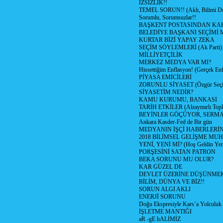
İZSİZLİK!!
TEMEL SORUN!! (Aklı, Bilimi Dı
Sorumlu, Sorumsuzlar!!
BAŞKENT POSTASINDAN K
BELEDİYE BAŞKANI SEÇİMİ 
KURTAR BİZİ YAPAY ZEKA
SEÇİM SÖYLEMLERİ (Ak Parti)
MİLLİYETÇİLİK
MERKEZ MEDYA VAR MI?
Hissettiğim Enflasyon! (Gerçek En
PİYASA EMİCİLERİ
ZORUNLU SİYASET (Özgür Seç
SİYASETİM NEDİR?
KAMU KURUMU, BANKASI
TARİH ETKİLER (Alzaymırlı Topl
BEYİNLER GÖÇÜYOR, SERM
Ankara Kasder-Fed de Bir gün
MEDYANIN İŞÇİ HABERLERİ
2018 BİLİMSEL GELİŞME MU
YENİ, YENİ Mİ? (Hoş Geldin Yeni
PORŞESİNİ SATAN PATRON
BEKA SORUNU MU OLUR?
KAR GÜZEL DE
DEVLET ÜZERİNE DÜŞÜNME
BİLİM, DÜNYA VE BİZ!!
SORUN ALGI AKLI
ENERJİ SORUNU
Doğu Ekspresiyle Kars’a Yolculuk
İŞLETME MANTIĞI
aR -gE hALİMİZ