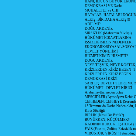
HANİ, İLK ON BÜYÜK EKON
DEMOKRASİ VE Darbe
MUHALEFET ve CHP
HATALAR, HATALARI DOĞUR
ALKIŞ, BİR DAHA ALKIŞ!!!
ADİL Mİ?
DOĞU AKDENİZ
SIRSIZLIK (Mahremin Yıkılışı)
HÜKÜMET İCRAATLARINA
İŞSİZLİĞİMİZİN NEDENLERİ
EKONOMİK/SİYASAL/SOSYA
DEVLET YÖNETİMİ
HİZMET KİMİN HİZMETİ?
DOGU AKDENİZ
NEYE TEŞVİK, NEYE KÖSTEK
KRİZLERDEN KİRİZ BEGEN -1
KRİZLERDEN KİRİZ BEGEN
DEMOKRASİ KRİZİ
SARHOŞ DEVLET SEDROMU!!
HÜKÜMET - DEVLET KİRİZİ
Araba fiaytları neden uctu?
MESCİDLER (Ayasofyayı Kebir C
CEPHEDEN, CEPHEYE (Sorundan
15 Temmuz da Darbe Neden oldu, 
Kiriz Sözlüğü
BİRLİK (Nasıl Bir Birlik?)
BÜYÜRKEN, KÜÇÜLMEK!!
KADININ HUKUKİ EŞİTLİĞİ (İsta
FAİZ (Faiz mi, Zulüm, Faizsizlik m
VİRÜSTÜR, VİRÜS!! Fetöcüdür, 