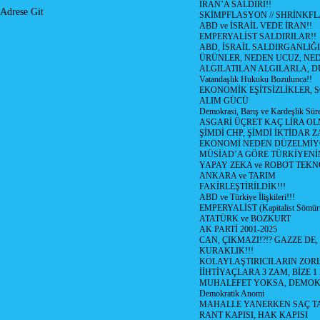
İRAN’A SALDIRI!!
Adrese Git
SKİMPFLASYON // SHRİNKF
ABD ve İSRAİL VEDE İRAN!!
EMPERYALİST SALDIRILAR!!
ABD, İSRAİL SALDIRGANLIĞI
ÜRÜNLER, NEDEN UCUZ, NED
ALGILATILAN ALGILARLA, D
Vatandaşlık Hukuku Bozulunca!!
EKONOMİK EŞİTSİZLİKLER, 
ALIM GÜCÜ
Demokrasi, Barış ve Kardeşlik Süre
ASGARİ ÜÇRET KAÇ LİRA OL
ŞİMDİ CHP, ŞİMDİ İKTİDAR Z
EKONOMİ NEDEN DÜZELMİY
MÜSİAD’A GÖRE TÜRKİYENİ
YAPAY ZEKA ve ROBOT TEKN
ANKARA ve TARIM
FAKİRLEŞTİRİLDİK!!!
ABD ve Türkiye İlişkileri!!!
EMPERYALİST (Kapitalist Sömü
ATATÜRK ve BOZKURT
AK PARTİ 2001-2025
CAN, ÇIKMAZI!?!? GAZZE DE,
KURAKLIK!!!
KOLAYLAŞTIRICILARIN ZORL
İİHTİYAÇLARA 3 ZAM, BİZE 1
MUHALEFET YOKSA, DEMOK
Demokratik Anomi
MAHALLE YANERKEN SAÇ T
RANT KAPISI, HAK KAPISI