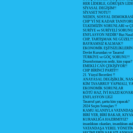
HER LİDERLE, GÖRÜŞEN LİDE
SİYASAL DEGİŞİM!!
SİYASET NOTU!!
NEDEN, SOSYAL DEMOKRASİ
CHP’Yİ NE KADAR TANIYOR
ÜLKEMİZİN SORUNLARI ve 
SURİYE ve SURİYELİ SORUN
ENFLASYON NEDİR? Bizi Nasıl E
CHP, TARTIŞMAK NE GÜZEL!!
BAYRAMSIZ KALMAK!!
EKONOMİK EŞİTSİZLİKLERİN
Devlet Kurumları ve Tasarruf
TÜRKİYE ve GÖÇ SORUNU!!
Dezenformasyon nedir, kim yapar?
EMEKLİ CAN ÇEKİŞİYOR!!
CHP BİRİNCİ PARTİ!!!
21. Yüzyıl Becerileri !!
ANAYASAL DEGİŞİKLİK, NAS
KİM TASARRUF YAPMALI, YA
EKONOMİK SORUNLAR
KÖTÜ HAZ, İYİ HAZZI KOVAR?
ENFLASYON LİGİ
Tasarruf şart, şartta kim yapacak?
2024 Seçim Sonuçları !!
KAMU ALANIYLA VATANDAŞ
BİRİ YER, BİRİ BAKAR, KIYA
KURAKLIĞA HAZIRMIYIZ?
insanlıktan cıkanları, insanlıktan ata
VATANDAŞA YEREL YÖNETİ
SEÇİMLERİN SAKATLANMASI