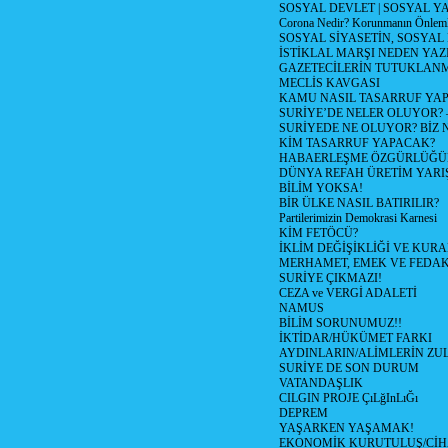
SOSYAL DEVLET | SOSYAL Y
Corona Nedir? Korunmanın Önlemle
SOSYAL SİYASETİN, SOSYAL
İSTİKLAL MARŞI NEDEN YAZI
GAZETECİLERİN TUTUKLAN
MECLİS KAVGASI
KAMU NASIL TASARRUF YAP
SURİYE’DE NELER OLUYOR? – 1
SURİYEDE NE OLUYOR? BİZ 
KİM TASARRUF YAPACAK?
HABAERLEŞME ÖZGÜRLÜĞÜN
DÜNYA REFAH ÜRETİM YARIŞ
BİLİM YOKSA!
BİR ÜLKE NASIL BATIRILIR?
Partilerimizin Demokrasi Karnesi
KİM FETÖCÜ?
İKLİM DEĞİŞİKLİĞİ VE KURA
MERHAMET, EMEK VE FEDA
SURİYE ÇIKMAZI!
CEZA ve VERGİ ADALETİ
NAMUS
BİLİM SORUNUMUZ!!
İKTİDAR/HÜKÜMET FARKI
AYDINLARIN/ALİMLERİN ZUL
SURİYE DE SON DURUM
VATANDAŞLIK
CILGIN PROJE ÇıLğInLıĞı
DEPREM
YAŞARKEN YAŞAMAK!
EKONOMİK KURUTULUŞ/Cİ