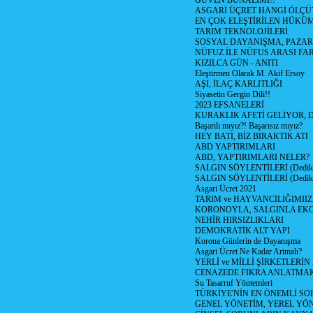
GÜVEN BUNALIMI!!
ASGARİ ÜÇRET HANGİ ÖLÇÜ
EN ÇOK ELEŞTİRİLEN HÜKÜ
TARIM TEKNOLOJİLERİ
SOSYAL DAYANIŞMA, PAZAR
NÜFUZ İLE NÜFUS ARASI FA
KIZILCA GÜN - ANITI
Eleştirmen Olarak M. Akif Ersoy
AŞI, İLAÇ KARLITLIĞI
Siyasetin Gergin Dili!!
2023 EFSANELERİ
KURAKLIK AFETİ GELİYOR, 
Başarılı mıyız?! Başarısız mıyız?
HEY BATI, BİZ BIRAKTIK ATI
ABD YAPTIRIMLARI
ABD, YAPTIRIMLARI NELER?
SALGIN SÖYLENTİLERİ (Dediko
SALGIN SÖYLENTİLERİ (Dediko
Asgari Ücret 2021
TARIM ve HAYVANCILIĞIMII
KORONOYLA, SALGINLA EK
NEHİR HIRSIZLIKLARI
DEMOKRATİK ALT YAPI
Korona Günlerin de Dayanışma
Asgari Ücret Ne Kadar Artmalı?
YERLİ ve MİLLİ ŞİRKETLERİ
CENAZEDE FIKRA ANLATMA
Su Tasarruf Yöntemleri
TÜRKİYE'NİN EN ÖNEMLİ SO
GENEL YÖNETİM, YEREL YÖ