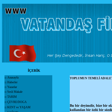
İÇERİK
::
Anasayfa
TOPLUMUN TEMELİ ADALET
::
Haberler
::
Yazarlar
::
Sesli Makale
::
TARIM
::
ÇEVRE/DOGA
Bu bir deyimdir, bize bir 
::
KENT ve YAŞAM
kullanılan bir özlü bir sö