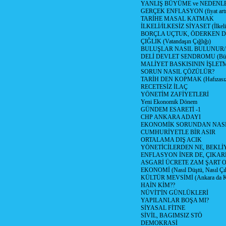
YANLIŞ BÜYÜME ve NEDENLE
GERÇEK ENFLASYON (fiyat artış
TARİHE MASAL KATMAK
İLKELİ/İLKESİZ SİYASET (İlkeli/
BORÇLA UÇTUK, ÖDERKEN D
ÇIĞLIK (Vatandaşın Çığlığı)
BULUŞLAR NASIL BULUNUR
DELİ DEVLET SENDROMU (Büyük
MALİYET BASKISININ İŞLE
SORUN NASIL ÇÖZÜLÜR?
TARİH DEN KOPMAK (Hafızasız
RECETESİZ İLAÇ
YÖNETİM ZAFİYETLERİ
Yeni Ekonomik Dönem
GÜNDEM ESARETİ -1
CHP ANKARA ADAYI
EKONOMİK SORUNDAN NASIL
CUMHURİYETLE BİR ASIR
ORTALAMA DIŞ ACIK
YÖNETİCİLERDEN NE, BEKLİ
ENFLASYON İNER DE, ÇIKA
ASGARİ ÜCRETE ZAM ŞART O
EKONOMİ (Nasıl Düştü, Nasıl Çı
KÜLTÜR MEVSİMİ (Ankara da Kül
HAİN KİM??
NÜVİT'İN GÜNLÜKLERİ
YAPILANLAR BOŞA MI?
SİYASAL FİTNE
SİVİL, BAGIMSIZ STÖ
DEMOKRASİ