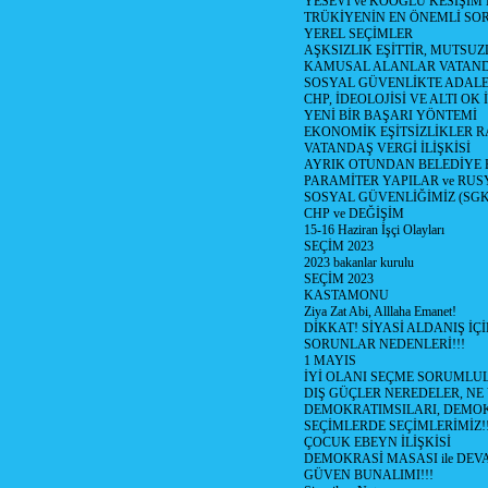
YESEVİ ve KÖOĞLU KESİŞİM
TRÜKİYENİN EN ÖNEMLİ SO
YEREL SEÇİMLER
AŞKSIZLIK EŞİTTİR, MUTSUZ
KAMUSAL ALANLAR VATAND
SOSYAL GÜVENLİKTE ADALE
CHP, İDEOLOJİSİ VE ALTI OK 
YENİ BİR BAŞARI YÖNTEMİ
EKONOMİK EŞİTSİZLİKLER 
VATANDAŞ VERGİ İLİŞKİSİ
AYRIK OTUNDAN BELEDİYE
PARAMİTER YAPILAR ve RUS
SOSYAL GÜVENLİĞİMİZ (SGK
CHP ve DEĞİŞİM
15-16 Haziran İşçi Olayları
SEÇİM 2023
2023 bakanlar kurulu
SEÇİM 2023
KASTAMONU
Ziya Zat Abi, Alllaha Emanet!
DİKKAT! SİYASİ ALDANIŞ İÇİ
SORUNLAR NEDENLERİ!!!
1 MAYIS
İYİ OLANI SEÇME SORUMLU
DIŞ GÜÇLER NEREDELER, NE
DEMOKRATIMSILARI, DEMOK
SEÇİMLERDE SEÇİMLERİMİZ!
ÇOCUK EBEYN İLİŞKİSİ
DEMOKRASİ MASASI ile DEV
GÜVEN BUNALIMI!!!