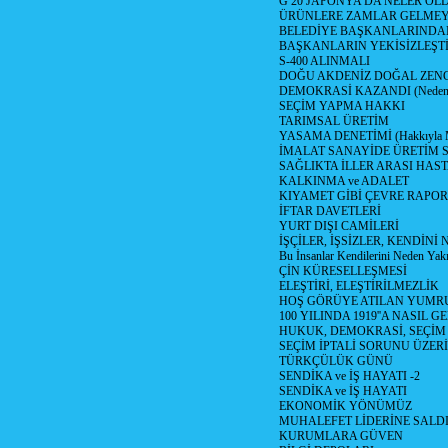
G 20 JAPONYA DA NELER OLDU? 
ÜRÜNLERE ZAMLAR GELMEYE B
BELEDİYE BAŞKANLARINDAN
BAŞKANLARIN YEKİSİZLEŞTİ
S-400 ALINMALI
DOĞU AKDENİZ DOĞAL ZENG
DEMOKRASİ KAZANDI (Neden D
SEÇİM YAPMA HAKKI
TARIMSAL ÜRETİM
YASAMA DENETİMİ (Hakkıyla Me
İMALAT SANAYİDE ÜRETİM
SAĞLIKTA İLLER ARASI HAS
KALKINMA ve ADALET
KIYAMET GİBİ ÇEVRE RAPO
İFTAR DAVETLERİ
YURT DIŞI CAMİLERİ
İŞÇİLER, İŞSİZLER, KENDİN
Bu İnsanlar Kendilerini Neden Yak
ÇİN KÜRESELLEŞMESİ
ELEŞTİRİ, ELEŞTİRİLMEZLİK
HOŞ GÖRÜYE ATILAN YUMR
100 YILINDA 1919''A NASIL G
HUKUK, DEMOKRASİ, SEÇİM
SEÇİM İPTALİ SORUNU ÜZER
TÜRKÇÜLÜK GÜNÜ
SENDİKA ve İŞ HAYATI -2
SENDİKA ve İŞ HAYATI
EKONOMİK YÖNÜMÜZ
MUHALEFET LİDERİNE SALD
KURUMLARA GÜVEN