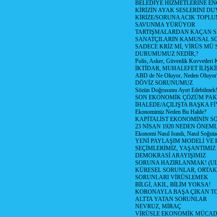
BELEDİYE HİZMETLERİNE E
KİRİZİN AYAK SESLERİNİ D
KİRİZE/SORUNA ACIK TOPL
SAVUNMA YÜRÜYOR
TARTIŞMALARDAN KAÇAN Sİ
SANATÇILARIN KAMUSAL S
SADECE KRİZ Mİ, VİRÜS MÜ
DURUMUMUZ NEDİR,?
Polis, Asker, Güvenlik Kuvvetleri 
İKTİDAR, MUHALEFET İLİŞKİ
ABD de Ne Oluyor, Neden Oluyor
DÖVİZ SORUNUMUZ
Sözün Doğrusunu Ayırt Edebilmek
SON EKONOMİK ÇÖZÜM PAK
İHALEDE/AÇILIŞTA BAŞKA F
Ekonomimiz Neden Bu Halde?
KAPİTALİST EKONOMİNİN S
23 NİSAN 1920 NEDEN ÖNEML
Ekonomi Nasıl Isındı, Nasıl Soğuta
YENİ PAYLAŞIM MODELİ VE
SEÇİMLERİMİZ, YAŞANTIMIZ
DEMOKRASİ ARAYIŞIMIZ
SORUNA HAZIRLANMAK! (U
KÜRESEL SORUNLAR, ORTAK
SORUNLARI VİRÜSLEMEK
BİLGİ, AKIL, BİLİM YOKSA!
KORONAYLA BAŞA ÇIKAN TO
ALTTA YATAN SORUNLAR
NEVRUZ, MİRAÇ
VİRÜSLE EKONOMİK MÜCAD