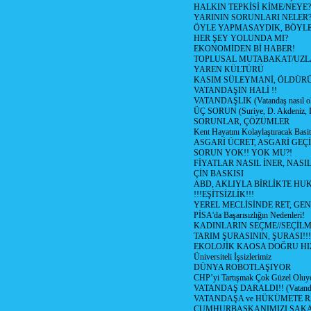
HALKIN TEPKİSİ KİME/NEYE?
YARININ SORUNLARI NELER
ÖYLE YAPMASAYDIK, BÖYLE
HER ŞEY YOLUNDA MI?
EKONOMİDEN Bİ HABER!
TOPLUSAL MUTABAKAT/UZL
YAREN KÜLTÜRÜ
KASIM SÜLEYMANİ, ÖLDÜR
VATANDAŞIN HALİ !!
VATANDAŞLIK (Vatandaş nasıl ol
ÜÇ SORUN (Suriye, D. Akdeniz, 
SORUNLAR, ÇÖZÜMLER
Kent Hayatını Kolaylaştıracak Basi
ASGARİ ÜCRET, ASGARİ GEÇ
SORUN YOK!! YOK MU?!
FİYATLAR NASIL İNER, NASI
ÇİN BASKISI
ABD, AKLIYLA BİRLİKTE HU
!!!EŞİTSİZLİK!!!
YEREL MECLİSİNDE RET, GEN
PİSA'da Başarısızlığın Nedenleri!
KADINLARIN SEÇME//SEÇİL
TARIM ŞURASININ, ŞURASI!!!
EKOLOJİK KAOSA DOĞRU HI
Üniversiteli İşsizlerimiz
DÜNYA ROBOTLAŞIYOR
CHP’yi Tartışmak Çok Güzel Oluy
VATANDAŞ DARALDI!! (Vatandaş
VATANDAŞA ve HÜKÜMETE R
CUMHURBAŞKANIMIZI ŞAK