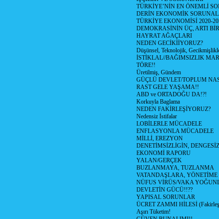
TÜRKİYE’NİN EN ÖNEMLİ SO
DERİN EKONOMİK SORUNA
TÜRKİYE EKONOMİSİ 2020-20
DEMOKRASİNİN ÜÇ, ARTI Bİ
HAYRAT AĞAÇLARI
NEDEN GECİKİİYORUZ?
Düşünsel, Teknolojik, Gecikmişlikle
İSTİKLAL//BAĞIMSIZLIK MAR
TÖRE!!
Üretilmiş, Gündem
GÜÇLÜ DEVLET/TOPLUM NAS
RAST GELE YAŞAMA!!
ABD ve ORTADOĞU DA!?!
Korkuyla Baglama
NEDEN FAKİRLEŞİYORUZ?
Nedensiz İstifalar
LOBİLERLE MÜCADELE
ENFLASYONLA MÜCADELE
MİLLİ, EREZYON
DENETİMSİZLİGİN, DENGESİZ
EKONOMİ RAPORU
YALAN/GERÇEK
BUZLANMAYA, TUZLANMA
VATANDAŞLARA, YÖNETİME
NÜFUS VİRÜS/VAKA YOĞUN
DEVLETİN GÜCÜ!!??
YAPISAL SORUNLAR
ÜCRET ZAMMI HİLESİ (Fakirle
Aşırı Tüketim!