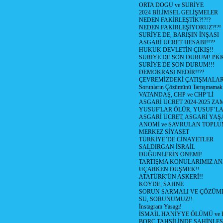
ORTA DOGU ve SURİYE
2024 BİLİMSEL GELİŞMELER
NEDEN FAKİRLEŞTİK?!?!?
NEDEN FAKİRLEŞİYORUZ?!?!
SURİYE DE, BARIŞIN İNŞASI
ASGARİ ÜCRET HESABI!!??
HUKUK DEVLETİN ÇIKIŞ!!
SURİYE DE SON DURUM! PK
SURİYE DE SON DURUM!!!
DEMOKRASİ NEDİR!!??
ÇEVREMİZDEKİ ÇATIŞMALAR (S
Sorunların Çözümünü Tartışmamak
VATANDAŞ, CHP ve CHP’Lİ
ASGARİ ÜCRET 2024-2025 Z
YUSUF'LAR ÖLÜR, YUSUF’LA
ASGARİ ÜCRET, ASGARİ YAŞ
ANOMİ ve SAVRULAN TOPLU
MERKEZ SİYASET
TÜRKİYE’DE CİNAYETLER
SALDIRGAN İSRAİL
DÜĞÜNLERİN ÖNEMİ!
TARTIŞMA KONULARIMIZ AN
UÇARKEN DÜŞMEK!!
ATATÜRK'ÜN ASKERİ!!
KÖYDE, SAHNE
SORUN SARMALI VE ÇÖZÜML
SU, SORUNUMUZ!!
İnstagram Yasagı!
İSMAİL HANİYYE ÖLÜMÜ ve
BORÇ TAHSİLİNDE ŞAHİNLEŞ