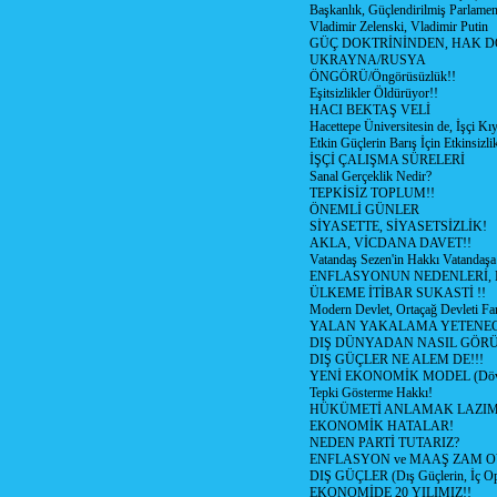
Başkanlık, Güçlendirilmiş Parlamen
Vladimir Zelenski, Vladimir Putin
GÜÇ DOKTRİNİNDEN, HAK D
UKRAYNA/RUSYA
ÖNGÖRÜ/Öngörüsüzlük!!
Eşitsizlikler Öldürüyor!!
HACI BEKTAŞ VELİ
Hacettepe Üniversitesin de, İşçi Kıy
Etkin Güçlerin Barış İçin Etkinsizlik
İŞÇİ ÇALIŞMA SÜRELERİ
Sanal Gerçeklik Nedir?
TEPKİSİZ TOPLUM!!
ÖNEMLİ GÜNLER
SİYASETTE, SİYASETSİZLİK!
AKLA, VİCDANA DAVET!!
Vatandaş Sezen'in Hakkı Vatandaşa
ENFLASYONUN NEDENLERİ, N
ÜLKEME İTİBAR SUKASTİ !!
Modern Devlet, Ortaçağ Devleti Far
YALAN YAKALAMA YETENEG
DIŞ DÜNYADAN NASIL GÖR
DIŞ GÜÇLER NE ALEM DE!!!
YENİ EKONOMİK MODEL (Dövize
Tepki Gösterme Hakkı!
HÜKÜMETİ ANLAMAK LAZI
EKONOMİK HATALAR!
NEDEN PARTİ TUTARIZ?
ENFLASYON ve MAAŞ ZAM 
DIŞ GÜÇLER (Dış Güçlerin, İç O
EKONOMİDE 20 YILIMIZ!!