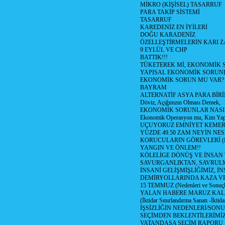
MİKRO (KİŞİSEL) TASARRUF
PARA TAKİP SİSTEMİ
TASARRUF
KAREDENİZ EN İYİLERİ
DOĞU KARADENİZ
ÖZELLEŞTİRMELERİN KARI Z
9 EYLÜL VE CHP
BATTIK!!!
TÜKETEREK Mİ, EKONOMİK 
YAPISAL EKONOMİK SORUN
EKONOMİK SORUN MU VAR?
BAYRAM
ALTERNATİF ASYA PARA BİRİ
Döviz, Açığınızın Olması Demek,
EKONOMİK SORUNLAR NASIL
Ekonomik Operasyon mu, Kim Yap
UÇUYORUZ EMNİYET KEMERİN
YÜZDE 49.50 ZAM NEYİN NES
KORUCULARIN GÖREVLERİ (Polis
YANGIN VE ÖNLEM!!
KÖLELİGE DÖNÜŞ VE İNSAN 
SAVURGANLIKTAN, SAVRULM
İNSANİ GELİŞMİŞLİĞİMİZ, İ
DEMİRYOLLARINDA KAZA V
15 TEMMUZ (Nedenleri ve Sonuçl
YALAN HABERE MARUZ KA
(İktidar Sınırlandırma Sanatı -İktida
İŞSİZLİĞİN NEDENLERİ/SON
SEÇİMDEN BEKLENTİLERİMİZ
VATANDAŞA SEÇİM RAPORU