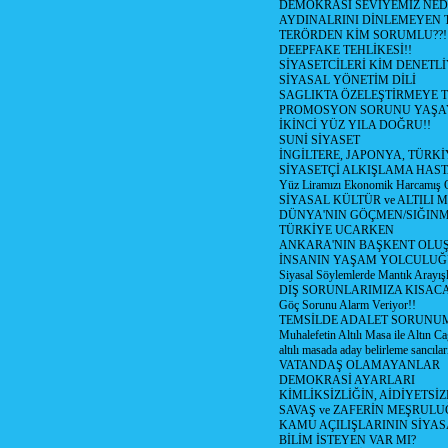
DEMOKRASİ SEVİYEMİZ NED
AYDINALRINI DİNLEMEYEN
TERÖRDEN KİM SORUMLU??!
DEEPFAKE TEHLİKESİ!!
SİYASETCİLERİ KİM DENETL
SİYASAL YÖNETİM DİLİ
SAGLIKTA ÖZELEŞTİRMEYE T
PROMOSYON SORUNU YAŞA
İKİNCİ YÜZ YILA DOĞRU!!
SUNİ SİYASET
İNGİLTERE, JAPONYA, TÜRK
SİYASETÇİ ALKIŞLAMA HAST
Yüz Liramızı Ekonomik Harcamış 
SİYASAL KÜLTÜR ve ALTILI 
DÜNYA'NIN GÖÇMEN/SIĞIN
TÜRKİYE UCARKEN
ANKARA'NIN BAŞKENT OLU
İNSANIN YAŞAM YOLCULU
Siyasal Söylemlerde Mantık Arayışl
DIŞ SORUNLARIMIZA KISACA
Göç Sorunu Alarm Veriyor!!
TEMSİLDE ADALET SORUNUM
Muhalefetin Altılı Masa ile Altın Ca
altılı masada aday belirleme sancılar
VATANDAŞ OLAMAYANLAR
DEMOKRASİ AYARLARI
KİMLİKSİZLİĞİN, AİDİYETSİ
SAVAŞ ve ZAFERİN MEŞRUL
KAMU AÇILIŞLARININ SİYAS
BİLİM İSTEYEN VAR MI?