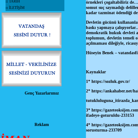
::
TARİH
örnekleri çogaltabiliriz d
somut suç saymadığı deliller
::
İLETİŞİM
kadar tazminat ödendiği de
Devletin gücünü kullananlar
baskı yapmaya çalışıyorlar.
demokratik hukuk devleti a
toplumun, devletin temeli 
açılmaması dileğiyle, ricasıy
Hüseyin Benek – vatandasfi
Kaynaklar
1*
https://sozluk.gov.tr/
2*
https://ankahaber.net/h
Genç Yazarlarımız
tutukluluguna_itirazda_kar
3*
https://gazeteoksijen.co
ifadeye-goturuldu-233153
Reklam
4*
https://gazeteoksijen.c
sorusturma-233709