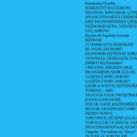
Kastamonu Oyunları
BAŞKENTTE KASTAMONU
İNSANLIK, KİNDARLIK, ÇATI
SİYASET/SİYASETCİ GERMESİ
KRİZ EKONOMİSİNDEN ÇIKIŞ
SEÇİM BARAJI DA, VATANDAŞ
GÖÇ SORUNU
Bayram da Yaşanılan Sorunlar
BAYRAM
15 TEMMUZ'UN NEDENLERİ
BU NASIL EKONOMİ?
EKONOMİK EŞİTSİZLİK SOR
VATANDAŞ, GENELGEYE UY
EMEKLİ Biz Emeklililer!
VİRÜSTEN, KRİZDEN ÇIKIŞ
EKONOMİNİN SİNİR UCLARI
GAZETECİ SORU SORAR!!
GAZETECİ SORU SORAR!!
GELİR ve SOSYAL EŞİTSİZLİK
TÜRKİYE – ABD
ANAYASA NASIL DEGİŞTİRİL
KANALLI EKONOMİ
DOLAR, NASIL HAZİNEMİZE D
İKİ ACIK ARASINDAKİ FARK!
NEDEN>SONUÇ
TOPLUMSAL DÜZENE LEGAL/
YOKSULLUK VE SOSYAL Y
MÜSLÜMANDAN KAÇAN MÜ
Vahşetler, Normalimiz mi, Oluyor?
İŞÇİLER VE SORUNLARI