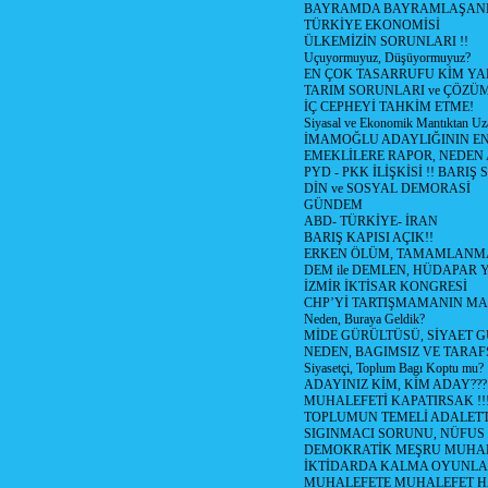
BAYRAMDA BAYRAMLAŞAN
TÜRKİYE EKONOMİSİ
ÜLKEMİZİN SORUNLARI !!
Uçuyormuyuz, Düşüyormuyuz?
EN ÇOK TASARRUFU KİM YA
TARIM SORUNLARI ve ÇÖZÜ
İÇ CEPHEYİ TAHKİM ETME!
Siyasal ve Ekonomik Mantıktan Uz
İMAMOĞLU ADAYLIĞININ EN
EMEKLİLERE RAPOR, NEDEN
PYD - PKK İLİŞKİSİ !! BARIŞ 
DİN ve SOSYAL DEMORASİ
GÜNDEM
ABD- TÜRKİYE- İRAN
BARIŞ KAPISI AÇIK!!
ERKEN ÖLÜM, TAMAMLANMA
DEM ile DEMLEN, HÜDAPAR
İZMİR İKTİSAR KONGRESİ
CHP’Yİ TARTIŞMAMANIN MAL
Neden, Buraya Geldik?
MİDE GÜRÜLTÜSÜ, SİYAET 
NEDEN, BAGIMSIZ VE TARAF
Siyasetçi, Toplum Bagı Koptu mu?
ADAYINIZ KİM, KİM ADAY???
MUHALEFETİ KAPATIRSAK !!
TOPLUMUN TEMELİ ADALETTİ
SIGINMACI SORUNU, NÜFUS
DEMOKRATİK MEŞRU MUHAL
İKTİDARDA KALMA OYUNLA
MUHALEFETE MUHALEFET H