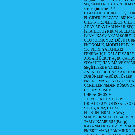
SEÇMENLERİN KANDIRILMAS
seçme işinin önemi!!!
OLAYLARLA HUKUKİ EŞİTLİK 
EL GİDER UYAZAYA, BİZ KAL
CILGIN PROJELERDEN, CILGIN
ADAY ADAYLARI NASIL SEÇİ
İSRAİL'E SOYKIRIM SUÇLAMA
İMAM, KAYMAKAM SORUN
UÇUYORMUYUZ, DÜŞÜYORM
EKONOMİK, MODELLERİN, MA
100 YILIN, YALANLARI
FENRBAHÇE, GALATASARAY,
ASGARİ ÜCRET, AŞIRI ÇALIŞ
SİYASETÇİ TANIMA VE SEÇME
SEÇİMLERE HAZIRLIK
ASGARİ ÜCRET NE KADAR OLM
ZÜBÜKLER ve BÜRÜTÜSLER
EMEKLİ MAAŞLARINDA ADA
ÜCRETLER NEDEN DÜŞÜYOR
OĞLUM YUSUF,
CHP ve DEĞİŞİM
100 YILLIK CUMHURİYET
ORTA DOGUNUN İSRAİL SO
STRES, KRİZ, ÖLÜM
FİLİSTİN, İSRAİL SAVAŞI
SURİYEDE SİHA İLE SALDIRI
TARIM KAMPÜSÜ (Bakap)
KAZANMAK İSTEMEYEN MU
EMEKLİ MAAŞ ZAMMINDA A