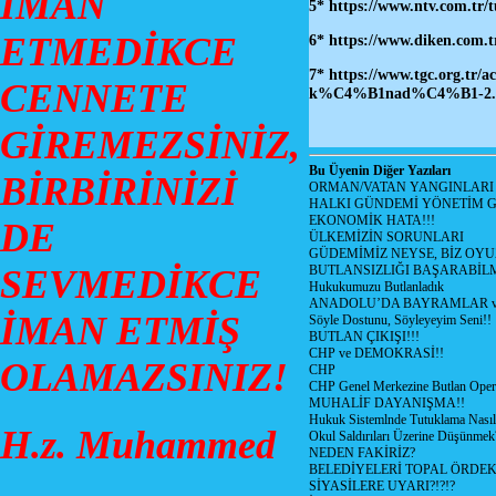
İMAN
5* https://www.ntv.com.tr
ETMEDİKCE
6*
https://www.diken.com.t
7* https://www.tgc.org.tr
CENNETE
k%C4%B1nad%C4%B1-2.
GİREMEZSİNİZ,
Bu Üyenin Diğer Yazıları
BİRBİRİNİZİ
ORMAN/VATAN YANGINLARI !
HALKI GÜNDEMİ YÖNETİM G
EKONOMİK HATA!!!
DE
ÜLKEMİZİN SORUNLARI
GÜDEMİMİZ NEYSE, BİZ OYU
SEVMEDİKCE
BUTLANSIZLIĞI BAŞARABİLM
Hukukumuzu Butlanladık
ANADOLU’DA BAYRAMLAR ve
İMAN ETMİŞ
Söyle Dostunu, Söyleyeyim Seni!!
BUTLAN ÇIKIŞI!!!
CHP ve DEMOKRASİ!!
OLAMAZSINIZ!
CHP
CHP Genel Merkezine Butlan Oper
MUHALİF DAYANIŞMA!!
Hukuk Sistemlnde Tutuklama Nasıl
H.z. Muhammed
Okul Saldırıları Üzerine Düşünmek
NEDEN FAKİRİZ?
BELEDİYELERİ TOPAL ÖRDE
SİYASİLERE UYARI?!?!?