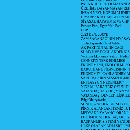
PARA KÜLTÜRÜ OLMAYANLA
ÜRETİME DAYANMAYAN REF
İNSAN NEYİ, KORUMALIDIR?
DİYARBAKIR DAN GELEN AN
SİYASAL HAYATIMIZ VE CHP
Parksız Park, Ilgaz Milli Parkı
CHP
2023 DEN, 2003’E
ZAM SAĞANAĞININ PİYASAY
Toplu Taşımada Ücret Adaleti
AK PARTİNİN ALTIN CAGI
SURİYE VE DOGU AKDENİZ 
Verimsiz Ekonomik Yatırım Nedir?
CENNETİN TERK EDİLMESİ!!
EKONOMİ Mİ, EKOLOJİ Mİ 
BARUTHANE PİLAVCISININ, 
EKONOMİYİ CANLANDIRMANI
SARHOŞLARIN SESSİZLİĞİ/İNİ
ENFLASYON NEDENLERİ?
YİNE Mİ PARA/FAİZ OYUNU?
VATANDAŞDAN DÜŞMAN Y
VATANDAŞ, DEVLET İLİŞKİLE
Bilgi Okuryazarlığı
SONUÇ – NEDEN BU, SON UÇ
PİKNİK ALANLARI TEMİZ TU
MEDYADA YABANCI ORANI
EGİTİMDE NEDEN BAŞARISIZ
BAŞKANLIK SİSTEMİ YENİDE
ÜLKE OLARAK ADLİ SİCİLİM