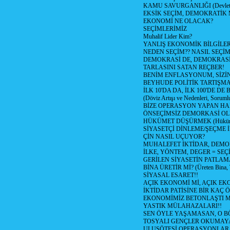
KAMU SAVURGANLIĞI (Devlet n
EKSİK SEÇİM, DEMOKRATİK 
EKONOMİ NE OLACAK?
SEÇİMLERİMİZ
Muhalif Lider Kim?
YANLIŞ EKONOMİK BİLGİLE
NEDEN SEÇİM?? NASIL SEÇİM
DEMOKRASİ DE, DEMOKRASİ
TARLASINI SATAN REÇBER!
BENİM ENFLASYONUM, SİZ
BEYHUDE POLİTİK TARTIŞMA
İLK 10'DA DA, İLK 100'DE D
(Döviz Artışı ve Nedenleri, Sorumlu
BİZE OPERASYON YAPAN HA
ÖNSEÇİMSİZ DEMORKASİ OL
HÜKÜMET DÜŞÜRMEK (Hükümet
SİYASETÇİ DİNLEME/ŞEÇME 
ÇİN NASIL UÇUYOR?
MUHALEFET İKTİDAR, DEMO
İLKE, YÖNTEM, DEGER = SEÇ
GERİLEN SİYASETİN PATLAM
BİNA ÜRETİR Mİ? (Üreten Bina, 
SİYASAL ESARET!!
AÇIK EKONOMİ Mİ, AÇIK EK
İKTİDAR PATİSİNE BİR KAÇ Ö
EKONOMİMİZ BETONLAŞTI M
YASTIK MÜLAHAZALARI!!
SEN ÖYLE YAŞAMASAN, O B
TOSYALI GENÇLER OKUMAY
ULUSÖTESİ OPERASYONLAR