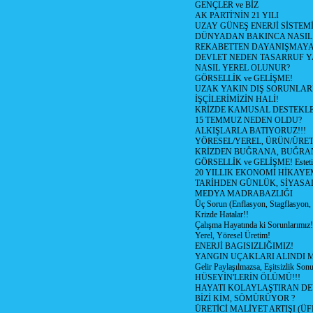
GENÇLER ve BİZ
AK PARTİ'NİN 21 YILI
UZAY GÜNEŞ ENERJİ SİSTEM
DÜNYADAN BAKINCA NASI
REKABETTEN DAYANIŞMAY
DEVLET NEDEN TASARRUF 
NASIL YEREL OLUNUR?
GÖRSELLİK ve GELİŞME!
UZAK YAKIN DIŞ SORUNLAR
İŞÇİLERİMİZİN HALİ!
KRİZDE KAMUSAL DESTEKL
15 TEMMUZ NEDEN OLDU?
ALKIŞLARLA BATIYORUZ!!!
YÖRESEL/YEREL, ÜRÜN/ÜRE
KRİZDEN BUĞRANA, BUĞRA
GÖRSELLİK ve GELİŞME! Estetik m
20 YILLIK EKONOMİ HİKAYEM
TARİHDEN GÜNLÜK, SİYASA
MEDYA MADRABAZLIĞI
Üç Sorun (Enflasyon, Stagflasyon,
Krizde Hatalar!!
Çalışma Hayatında ki Sorunlarımız!
Yerel, Yöresel Üretim!
ENERJİ BAGISIZLIĞIMIZ!
YANGIN UÇAKLARI ALINDI M
Gelir Paylaşılmazsa, Eşitsizlik Sonu
HÜSEYİN'LERİN ÖLÜMÜ!!!
HAYATI KOLAYLAŞTIRAN D
BİZİ KİM, SÖMÜRÜYOR ?
ÜRETİCİ MALİYET ARTIŞI (ÜF