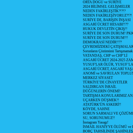
ORTA DOGU ve SURİYE
2024 BİLİMSEL GELİŞMELER
NEDEN FAKİRLEŞTİK?!?!?
NEDEN FAKİRLEŞİYORUZ?!?!
SURİYE DE, BARIŞIN İNŞASI
ASGARİ ÜCRET HESABI!!??
HUKUK DEVLETİN ÇIKIŞ!!
SURİYE DE SON DURUM! PK
SURİYE DE SON DURUM!!!
DEMOKRASİ NEDİR!!??
ÇEVREMİZDEKİ ÇATIŞMALAR (S
Sorunların Çözümünü Tartışmamak
VATANDAŞ, CHP ve CHP’Lİ
ASGARİ ÜCRET 2024-2025 Z
YUSUF'LAR ÖLÜR, YUSUF’LA
ASGARİ ÜCRET, ASGARİ YAŞ
ANOMİ ve SAVRULAN TOPLU
MERKEZ SİYASET
TÜRKİYE’DE CİNAYETLER
SALDIRGAN İSRAİL
DÜĞÜNLERİN ÖNEMİ!
TARTIŞMA KONULARIMIZ AN
UÇARKEN DÜŞMEK!!
ATATÜRK'ÜN ASKERİ!!
KÖYDE, SAHNE
SORUN SARMALI VE ÇÖZÜML
SU, SORUNUMUZ!!
İnstagram Yasagı!
İSMAİL HANİYYE ÖLÜMÜ ve
BORÇ TAHSİLİNDE ŞAHİNLEŞ