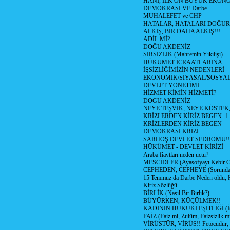
HANİ, İLK ON BÜYÜK EKON
DEMOKRASİ VE Darbe
MUHALEFET ve CHP
HATALAR, HATALARI DOĞUR
ALKIŞ, BİR DAHA ALKIŞ!!!
ADİL Mİ?
DOĞU AKDENİZ
SIRSIZLIK (Mahremin Yıkılışı)
HÜKÜMET İCRAATLARINA
İŞSİZLİĞİMİZİN NEDENLERİ
EKONOMİK/SİYASAL/SOSYA
DEVLET YÖNETİMİ
HİZMET KİMİN HİZMETİ?
DOGU AKDENİZ
NEYE TEŞVİK, NEYE KÖSTEK
KRİZLERDEN KİRİZ BEGEN -1
KRİZLERDEN KİRİZ BEGEN
DEMOKRASİ KRİZİ
SARHOŞ DEVLET SEDROMU!!
HÜKÜMET - DEVLET KİRİZİ
Araba fiaytları neden uctu?
MESCİDLER (Ayasofyayı Kebir C
CEPHEDEN, CEPHEYE (Sorundan
15 Temmuz da Darbe Neden oldu, 
Kiriz Sözlüğü
BİRLİK (Nasıl Bir Birlik?)
BÜYÜRKEN, KÜÇÜLMEK!!
KADININ HUKUKİ EŞİTLİĞİ (İsta
FAİZ (Faiz mi, Zulüm, Faizsizlik m
VİRÜSTÜR, VİRÜS!! Fetöcüdür, 