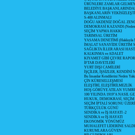
ÜRÜNLERE ZAMLAR GELMEYE B
BELEDİYE BAŞKANLARINDAN
BAŞKANLARIN YEKİSİZLEŞTİ
S-400 ALINMALI
DOĞU AKDENİZ DOĞAL ZENG
DEMOKRASİ KAZANDI (Neden D
SEÇİM YAPMA HAKKI
TARIMSAL ÜRETİM
YASAMA DENETİMİ (Hakkıyla Me
İMALAT SANAYİDE ÜRETİM
SAĞLIKTA İLLER ARASI HAS
KALKINMA ve ADALET
KIYAMET GİBİ ÇEVRE RAPO
İFTAR DAVETLERİ
YURT DIŞI CAMİLERİ
İŞÇİLER, İŞSİZLER, KENDİN
Bu İnsanlar Kendilerini Neden Yak
ÇİN KÜRESELLEŞMESİ
ELEŞTİRİ, ELEŞTİRİLMEZLİK
HOŞ GÖRÜYE ATILAN YUMR
100 YILINDA 1919''A NASIL G
HUKUK, DEMOKRASİ, SEÇİM
SEÇİM İPTALİ SORUNU ÜZER
TÜRKÇÜLÜK GÜNÜ
SENDİKA ve İŞ HAYATI -2
SENDİKA ve İŞ HAYATI
EKONOMİK YÖNÜMÜZ
MUHALEFET LİDERİNE SALD
KURUMLARA GÜVEN