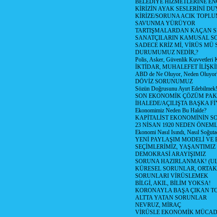
BELEDİYE HİZMETLERİNE E
KİRİZİN AYAK SESLERİNİ D
KİRİZE/SORUNA ACIK TOPL
SAVUNMA YÜRÜYOR
TARTIŞMALARDAN KAÇAN Sİ
SANATÇILARIN KAMUSAL S
SADECE KRİZ Mİ, VİRÜS MÜ
DURUMUMUZ NEDİR,?
Polis, Asker, Güvenlik Kuvvetleri 
İKTİDAR, MUHALEFET İLİŞKİ
ABD de Ne Oluyor, Neden Oluyor
DÖVİZ SORUNUMUZ
Sözün Doğrusunu Ayırt Edebilmek
SON EKONOMİK ÇÖZÜM PAK
İHALEDE/AÇILIŞTA BAŞKA F
Ekonomimiz Neden Bu Halde?
KAPİTALİST EKONOMİNİN S
23 NİSAN 1920 NEDEN ÖNEML
Ekonomi Nasıl Isındı, Nasıl Soğuta
YENİ PAYLAŞIM MODELİ VE
SEÇİMLERİMİZ, YAŞANTIMIZ
DEMOKRASİ ARAYIŞIMIZ
SORUNA HAZIRLANMAK! (U
KÜRESEL SORUNLAR, ORTAK
SORUNLARI VİRÜSLEMEK
BİLGİ, AKIL, BİLİM YOKSA!
KORONAYLA BAŞA ÇIKAN TO
ALTTA YATAN SORUNLAR
NEVRUZ, MİRAÇ
VİRÜSLE EKONOMİK MÜCAD