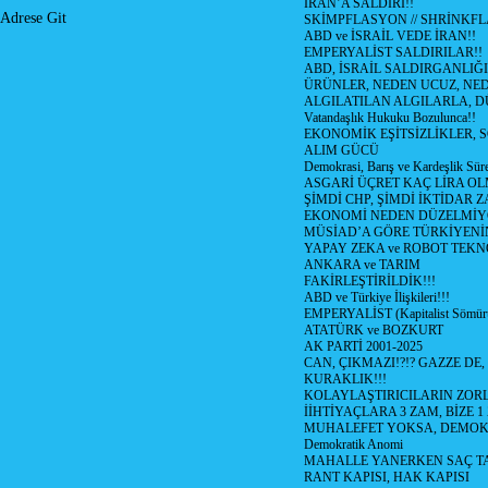
İRAN’A SALDIRI!!
Adrese Git
SKİMPFLASYON // SHRİNKF
ABD ve İSRAİL VEDE İRAN!!
EMPERYALİST SALDIRILAR!!
ABD, İSRAİL SALDIRGANLIĞI
ÜRÜNLER, NEDEN UCUZ, NED
ALGILATILAN ALGILARLA, D
Vatandaşlık Hukuku Bozulunca!!
EKONOMİK EŞİTSİZLİKLER, 
ALIM GÜCÜ
Demokrasi, Barış ve Kardeşlik Süre
ASGARİ ÜÇRET KAÇ LİRA OL
ŞİMDİ CHP, ŞİMDİ İKTİDAR Z
EKONOMİ NEDEN DÜZELMİY
MÜSİAD’A GÖRE TÜRKİYENİ
YAPAY ZEKA ve ROBOT TEKN
ANKARA ve TARIM
FAKİRLEŞTİRİLDİK!!!
ABD ve Türkiye İlişkileri!!!
EMPERYALİST (Kapitalist Sömü
ATATÜRK ve BOZKURT
AK PARTİ 2001-2025
CAN, ÇIKMAZI!?!? GAZZE DE,
KURAKLIK!!!
KOLAYLAŞTIRICILARIN ZORL
İİHTİYAÇLARA 3 ZAM, BİZE 1
MUHALEFET YOKSA, DEMOK
Demokratik Anomi
MAHALLE YANERKEN SAÇ T
RANT KAPISI, HAK KAPISI