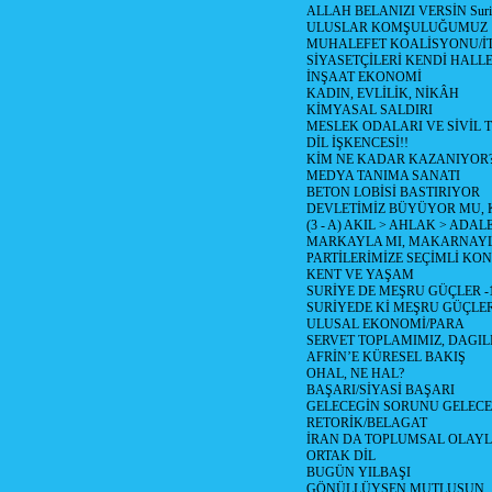
ALLAH BELANIZI VERSİN Suriy
ULUSLAR KOMŞULUĞUMUZ
MUHALEFET KOALİSYONU/İT
SİYASETÇİLERİ KENDİ HALL
İNŞAAT EKONOMİ
KADIN, EVLİLİK, NİKÂH
KİMYASAL SALDIRI
MESLEK ODALARI VE SİVİL
DİL İŞKENCESİ!!
KİM NE KADAR KAZANIYOR
MEDYA TANIMA SANATI
BETON LOBİSİ BASTIRIYOR
DEVLETİMİZ BÜYÜYOR MU,
(3 - A) AKIL > AHLAK > ADAL
MARKAYLA MI, MAKARNAYLA
PARTİLERİMİZE SEÇİMLİ KO
KENT VE YAŞAM
SURİYE DE MEŞRU GÜÇLER -
SURİYEDE Kİ MEŞRU GÜÇLE
ULUSAL EKONOMİ/PARA
SERVET TOPLAMIMIZ, DAGIL
AFRİN’E KÜRESEL BAKIŞ
OHAL, NE HAL?
BAŞARI/SİYASİ BAŞARI
GELECEGİN SORUNU GELECEK
RETORİK/BELAGAT
İRAN DA TOPLUMSAL OLAY
ORTAK DİL
BUGÜN YILBAŞI
GÖNÜLLÜYSEN MUTLUSUN