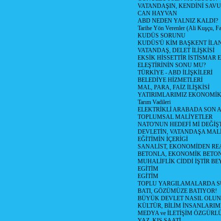
VATANDAŞIN, KENDİNİ SAV
CAN HAYVAN
ABD NEDEN YALNIZ KALDI?
Tarihe Yön Verenler (Ali Kuşçu, Fa
KUDÜS SORUNU
KUDÜS'Ü KİM BAŞKENT İLAN
VATANDAŞ, DELET İLİŞKİSİ
EKSİK HİSSETTİR İSTİSMAR 
ELEŞTİRİNİN SONU MU?
TÜRKİYE - ABD İLİŞKİLERİ
BELEDİYE HİZMETLERİ
MAL, PARA, FAİZ İLİŞKİSİ
YATIRIMLARIMIZ EKONOMİK
Tarım Vadileri
ELEKTRİKLİ ARABADA SON
TOPLUMSAL MALİYETLER
NATO'NUN HEDEFİ Mİ DEĞİŞT
DEVLETİN, VATANDAŞA MAL
EĞİTİMİN İÇERİGİ
SANALİST, EKONOMİDEN RE
BETONLA, EKONOMİK BETO
MUHALİFLİK CİDDİ İŞTİR BE
EGİTİM
EGİTİM
TOPLU YARGILAMALARDA S
BATI, GÖZÜMÜZE BATIYOR!
BÜYÜK DEVLET NASIL OLUN
KÜLTÜR, BİLİM İNSANLARIM
MEDYA ve İLETİŞİM ÖZGÜRL
YAZ, KIŞ SAATİ