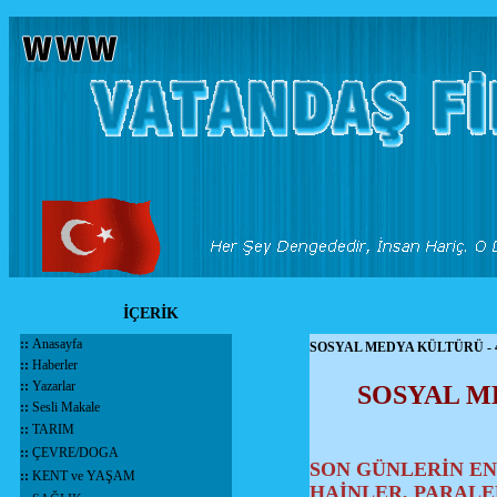
İÇERİK
::
Anasayfa
SOSYAL MEDYA KÜLTÜRÜ - 
::
Haberler
::
Yazarlar
SOSYAL M
::
Sesli Makale
::
TARIM
::
ÇEVRE/DOGA
SON GÜNLERİN E
::
KENT ve YAŞAM
HAİNLER, PARALEL