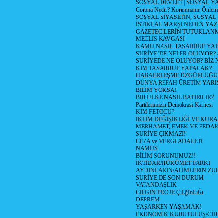
SOSYAL DEVLET | SOSYAL Y
Corona Nedir? Korunmanın Önlemle
SOSYAL SİYASETİN, SOSYAL
İSTİKLAL MARŞI NEDEN YAZI
GAZETECİLERİN TUTUKLAN
MECLİS KAVGASI
KAMU NASIL TASARRUF YAP
SURİYE’DE NELER OLUYOR? – 1
SURİYEDE NE OLUYOR? BİZ 
KİM TASARRUF YAPACAK?
HABAERLEŞME ÖZGÜRLÜĞÜN
DÜNYA REFAH ÜRETİM YARIŞ
BİLİM YOKSA!
BİR ÜLKE NASIL BATIRILIR?
Partilerimizin Demokrasi Karnesi
KİM FETÖCÜ?
İKLİM DEĞİŞİKLİĞİ VE KURA
MERHAMET, EMEK VE FEDA
SURİYE ÇIKMAZI!
CEZA ve VERGİ ADALETİ
NAMUS
BİLİM SORUNUMUZ!!
İKTİDAR/HÜKÜMET FARKI
AYDINLARIN/ALİMLERİN ZUL
SURİYE DE SON DURUM
VATANDAŞLIK
CILGIN PROJE ÇıLğInLıĞı
DEPREM
YAŞARKEN YAŞAMAK!
EKONOMİK KURUTULUŞ/Cİ