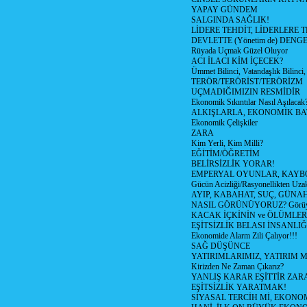
YAPAY GÜNDEM
SALGINDA SAĞLIK!
LİDERE TEHDİT, LİDERLERE 
DEVLETTE (Yönetim de) DENGE
Rüyada Uçmak Güzel Oluyor
ACI İLACI KİM İÇECEK?
Ümmet Bilinci, Vatandaşlık Bilinci, 
TERÖR/TERÖRİST/TERÖRİZM
UÇMADIĞIMIZIN RESMİDİR
Ekonomik Sıkıntılar Nasıl Aşılacak
ALKIŞLARLA, EKONOMİK BAT
Ekonomik Çelişkiler
ZARA
Kim Yerli, Kim Milli?
EĞİTİM/ÖĞRETİM
BELİRSİZLİK YORAR!
EMPERYAL OYUNLAR, KAYB
Gücün Acizliği/Rasyonellikten Uzak
AYIP, KABAHAT, SUÇ, GÜNAH (
NASIL GÖRÜNÜYORUZ? Görüyo
KACAK İÇKİNİN ve ÖLÜMLER
EŞİTSİZLİK BELASI İNSANL
Ekonomide Alarm Zili Çalıyor!!!
SAĞ DÜŞÜNCE
YATIRIMLARIMIZ, YATIRIM M
Kirizden Ne Zaman Çıkarız?
YANLIŞ KARAR EŞİTTİR ZARA
EŞİTSİZLİK YARATMAK!
SİYASAL TERCİH Mİ, EKONO