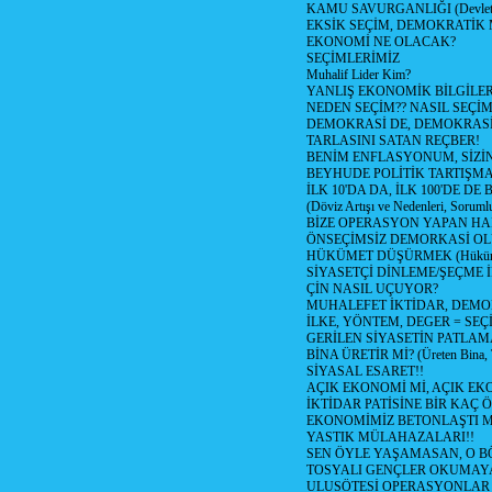
KAMU SAVURGANLIĞI (Devlet n
EKSİK SEÇİM, DEMOKRATİK 
EKONOMİ NE OLACAK?
SEÇİMLERİMİZ
Muhalif Lider Kim?
YANLIŞ EKONOMİK BİLGİLE
NEDEN SEÇİM?? NASIL SEÇİM
DEMOKRASİ DE, DEMOKRASİ
TARLASINI SATAN REÇBER!
BENİM ENFLASYONUM, SİZ
BEYHUDE POLİTİK TARTIŞMA
İLK 10'DA DA, İLK 100'DE D
(Döviz Artışı ve Nedenleri, Sorumlu
BİZE OPERASYON YAPAN HA
ÖNSEÇİMSİZ DEMORKASİ OL
HÜKÜMET DÜŞÜRMEK (Hükümet
SİYASETÇİ DİNLEME/ŞEÇME 
ÇİN NASIL UÇUYOR?
MUHALEFET İKTİDAR, DEMO
İLKE, YÖNTEM, DEGER = SEÇ
GERİLEN SİYASETİN PATLAM
BİNA ÜRETİR Mİ? (Üreten Bina, 
SİYASAL ESARET!!
AÇIK EKONOMİ Mİ, AÇIK EK
İKTİDAR PATİSİNE BİR KAÇ Ö
EKONOMİMİZ BETONLAŞTI M
YASTIK MÜLAHAZALARI!!
SEN ÖYLE YAŞAMASAN, O B
TOSYALI GENÇLER OKUMAY
ULUSÖTESİ OPERASYONLAR