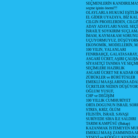
SEÇMENLERİN KANDIRILMAS
seçme işinin önemi!!!
OLAYLARLA HUKUKİ EŞİTLİK 
EL GİDER UYAZAYA, BİZ KAL
CILGIN PROJELERDEN, CILGIN
ADAY ADAYLARI NASIL SEÇİ
İSRAİL'E SOYKIRIM SUÇLAMA
İMAM, KAYMAKAM SORUN
UÇUYORMUYUZ, DÜŞÜYORM
EKONOMİK, MODELLERİN, MA
100 YILIN, YALANLARI
FENRBAHÇE, GALATASARAY,
ASGARİ ÜCRET, AŞIRI ÇALIŞ
SİYASETÇİ TANIMA VE SEÇME
SEÇİMLERE HAZIRLIK
ASGARİ ÜCRET NE KADAR OLM
ZÜBÜKLER ve BÜRÜTÜSLER
EMEKLİ MAAŞLARINDA ADA
ÜCRETLER NEDEN DÜŞÜYOR
OĞLUM YUSUF,
CHP ve DEĞİŞİM
100 YILLIK CUMHURİYET
ORTA DOGUNUN İSRAİL SO
STRES, KRİZ, ÖLÜM
FİLİSTİN, İSRAİL SAVAŞI
SURİYEDE SİHA İLE SALDIRI
TARIM KAMPÜSÜ (Bakap)
KAZANMAK İSTEMEYEN MU
EMEKLİ MAAŞ ZAMMINDA A
YESEVİ ve KÖOĞLU KESİŞİM