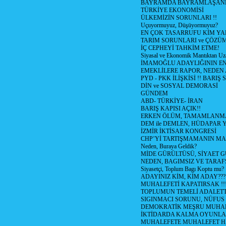
BAYRAMDA BAYRAMLAŞAN
TÜRKİYE EKONOMİSİ
ÜLKEMİZİN SORUNLARI !!
Uçuyormuyuz, Düşüyormuyuz?
EN ÇOK TASARRUFU KİM YA
TARIM SORUNLARI ve ÇÖZÜ
İÇ CEPHEYİ TAHKİM ETME!
Siyasal ve Ekonomik Mantıktan Uz
İMAMOĞLU ADAYLIĞININ EN
EMEKLİLERE RAPOR, NEDEN
PYD - PKK İLİŞKİSİ !! BARIŞ 
DİN ve SOSYAL DEMORASİ
GÜNDEM
ABD- TÜRKİYE- İRAN
BARIŞ KAPISI AÇIK!!
ERKEN ÖLÜM, TAMAMLANMA
DEM ile DEMLEN, HÜDAPAR
İZMİR İKTİSAR KONGRESİ
CHP’Yİ TARTIŞMAMANIN MAL
Neden, Buraya Geldik?
MİDE GÜRÜLTÜSÜ, SİYAET 
NEDEN, BAGIMSIZ VE TARAF
Siyasetçi, Toplum Bagı Koptu mu?
ADAYINIZ KİM, KİM ADAY???
MUHALEFETİ KAPATIRSAK !!
TOPLUMUN TEMELİ ADALETTİ
SIGINMACI SORUNU, NÜFUS
DEMOKRATİK MEŞRU MUHAL
İKTİDARDA KALMA OYUNLA
MUHALEFETE MUHALEFET H