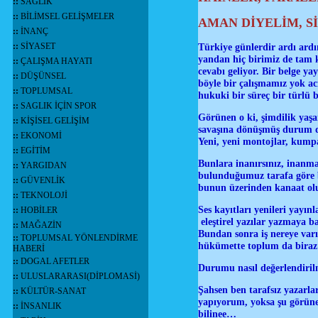
::
SAĞLIK
::
BİLİMSEL GELİŞMELER
AMAN DİYELİM, S
::
İNANÇ
::
SİYASET
Türkiye günlerdir ardı ardın
yandan hiç birimiz de tam 
::
ÇALIŞMA HAYATI
cevabı geliyor. Bir belge ya
::
DÜŞÜNSEL
böyle bir çalışmamız yok acı
::
TOPLUMSAL
hukuki bir süreç bir türlü 
::
SAGLIK İÇİN SPOR
Görünen o ki, şimdilik yaşa
::
KİŞİSEL GELİŞİM
savaşına dönüşmüş durum d
::
EKONOMİ
Yeni, yeni montojlar, kumpa
::
EGİTİM
Bunlara inanırsınız, inanmaz
::
YARGIDAN
bulunduğumuz tarafa göre bel
::
GÜVENLİK
bunun üzerinden kanaat olu
::
TEKNOLOJİ
Ses kayıtları yenileri yayın
::
HOBİLER
eleştirel yazılar yazmaya b
::
MAĞAZİN
Bundan sonra iş nereye varı
::
TOPLUMSAL YÖNLENDİRME
hükümette toplum da biraz
HABERİ
::
DOGAL AFETLER
Durumu nasıl değerlendiri
::
ULUSLARARASI(DİPLOMASİ)
Şahsen ben tarafsız yazarla
::
KÜLTÜR-SANAT
yapıyorum, yoksa şu görünenl
::
İNSANLIK
bilinee…