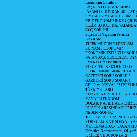
Kastamonu Oyunları
BAŞKENTTE KASTAMONU
İNSANLIK, KİNDARLIK, ÇATI
SİYASET/SİYASETCİ GERMESİ
KRİZ EKONOMİSİNDEN ÇIKIŞ
SEÇİM BARAJI DA, VATANDAŞ
GÖÇ SORUNU
Bayram da Yaşanılan Sorunlar
BAYRAM
15 TEMMUZ'UN NEDENLERİ
BU NASIL EKONOMİ?
EKONOMİK EŞİTSİZLİK SOR
VATANDAŞ, GENELGEYE UY
EMEKLİ Biz Emeklililer!
VİRÜSTEN, KRİZDEN ÇIKIŞ
EKONOMİNİN SİNİR UCLARI
GAZETECİ SORU SORAR!!
GAZETECİ SORU SORAR!!
GELİR ve SOSYAL EŞİTSİZLİK
TÜRKİYE – ABD
ANAYASA NASIL DEGİŞTİRİL
KANALLI EKONOMİ
DOLAR, NASIL HAZİNEMİZE D
İKİ ACIK ARASINDAKİ FARK!
NEDEN>SONUÇ
TOPLUMSAL DÜZENE LEGAL/
YOKSULLUK VE SOSYAL Y
MÜSLÜMANDAN KAÇAN MÜ
Vahşetler, Normalimiz mi, Oluyor?
İŞÇİLER VE SORUNLARI