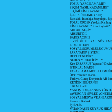
BİLGİ DEPOLARI
TOPLU YARGILAMA MI??
SEÇİM NASIL KAZANILIR??
SEÇİMİ KİM KAZANDI?
İÇERİK ÜRETME YARIŞI
Eşitsizlik, İnsanlığa Sosyolojik, Bi
TOPAL ÖRDEK (Yetkisi Kısılmış 
KİM KAZANDI? Kim Kaybetti?
AHLAKİ SEÇİM
ABSÜRT DİL
BAKIŞ ACIMIZ
SİVRİ DİLLE SİYASİ SÖYLEM!
LİDER KİTABI
SOSYAL SORUMLULUĞUMUZ!
PARA TAKİP SİSTEMİ
DEVLET NEDİR?
NEDEN MUHALİFİM!!??
Kim TASARRUF Yapacak? Devlet m
İSTİKLAL MARŞI
TASARLAMA/MODELLEME/Ü
Öteki Yanımız, Kadın!!
Türkiye, Güneş Enerjisinde AB İkin
KENDİNİ BİL/TANI!!
SıRf MuHaliF
YANLIŞ BORÇLANMA YÖNTEM
sAVURGAN dEVLET, yÖNETİM
SOSYAL MEDYA VE AHLAK!!!
Konusuz Kalmak!!
İŞSİZLİK
VATANDAŞIN KUYRUK HİKA