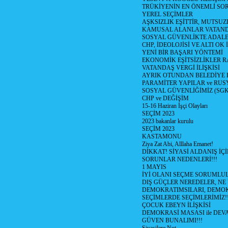
TRÜKİYENİN EN ÖNEMLİ SO
YEREL SEÇİMLER
AŞKSIZLIK EŞİTTİR, MUTSUZ
KAMUSAL ALANLAR VATAND
SOSYAL GÜVENLİKTE ADALE
CHP, İDEOLOJİSİ VE ALTI OK 
YENİ BİR BAŞARI YÖNTEMİ
EKONOMİK EŞİTSİZLİKLER 
VATANDAŞ VERGİ İLİŞKİSİ
AYRIK OTUNDAN BELEDİYE
PARAMİTER YAPILAR ve RUS
SOSYAL GÜVENLİĞİMİZ (SGK
CHP ve DEĞİŞİM
15-16 Haziran İşçi Olayları
SEÇİM 2023
2023 bakanlar kurulu
SEÇİM 2023
KASTAMONU
Ziya Zat Abi, Alllaha Emanet!
DİKKAT! SİYASİ ALDANIŞ İÇİ
SORUNLAR NEDENLERİ!!!
1 MAYIS
İYİ OLANI SEÇME SORUMLU
DIŞ GÜÇLER NEREDELER, NE
DEMOKRATIMSILARI, DEMOK
SEÇİMLERDE SEÇİMLERİMİZ!
ÇOCUK EBEYN İLİŞKİSİ
DEMOKRASİ MASASI ile DEV
GÜVEN BUNALIMI!!!