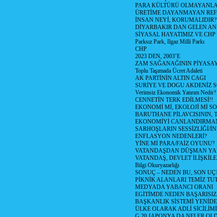
PARA KÜLTÜRÜ OLMAYANLA
ÜRETİME DAYANMAYAN REF
İNSAN NEYİ, KORUMALIDIR?
DİYARBAKIR DAN GELEN AN
SİYASAL HAYATIMIZ VE CHP
Parksız Park, Ilgaz Milli Parkı
CHP
2023 DEN, 2003’E
ZAM SAĞANAĞININ PİYASAY
Toplu Taşımada Ücret Adaleti
AK PARTİNİN ALTIN CAGI
SURİYE VE DOGU AKDENİZ 
Verimsiz Ekonomik Yatırım Nedir?
CENNETİN TERK EDİLMESİ!!
EKONOMİ Mİ, EKOLOJİ Mİ 
BARUTHANE PİLAVCISININ, 
EKONOMİYİ CANLANDIRMANI
SARHOŞLARIN SESSİZLİĞİ/İNİ
ENFLASYON NEDENLERİ?
YİNE Mİ PARA/FAİZ OYUNU?
VATANDAŞDAN DÜŞMAN Y
VATANDAŞ, DEVLET İLİŞKİLE
Bilgi Okuryazarlığı
SONUÇ – NEDEN BU, SON UÇ
PİKNİK ALANLARI TEMİZ TU
MEDYADA YABANCI ORANI
EGİTİMDE NEDEN BAŞARISIZ
BAŞKANLIK SİSTEMİ YENİDE
ÜLKE OLARAK ADLİ SİCİLİM
G 20 JAPONYA DA NELER OLDU? 