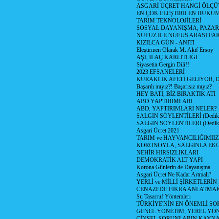
ASGARİ ÜÇRET HANGİ ÖLÇÜ
EN ÇOK ELEŞTİRİLEN HÜKÜ
TARIM TEKNOLOJİLERİ
SOSYAL DAYANIŞMA, PAZAR
NÜFUZ İLE NÜFUS ARASI FA
KIZILCA GÜN - ANITI
Eleştirmen Olarak M. Akif Ersoy
AŞI, İLAÇ KARLITLIĞI
Siyasetin Gergin Dili!!
2023 EFSANELERİ
KURAKLIK AFETİ GELİYOR, 
Başarılı mıyız?! Başarısız mıyız?
HEY BATI, BİZ BIRAKTIK ATI
ABD YAPTIRIMLARI
ABD, YAPTIRIMLARI NELER?
SALGIN SÖYLENTİLERİ (Dediko
SALGIN SÖYLENTİLERİ (Dediko
Asgari Ücret 2021
TARIM ve HAYVANCILIĞIMII
KORONOYLA, SALGINLA EK
NEHİR HIRSIZLIKLARI
DEMOKRATİK ALT YAPI
Korona Günlerin de Dayanışma
Asgari Ücret Ne Kadar Artmalı?
YERLİ ve MİLLİ ŞİRKETLERİ
CENAZEDE FIKRA ANLATMA
Su Tasarruf Yöntemleri
TÜRKİYE'NİN EN ÖNEMLİ SO
GENEL YÖNETİM, YEREL YÖ
CİNSEL SORUNLARIN KAYN