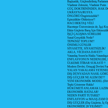
Başkanlık, Güçlendirilmiş Parlamen
Vladimir Zelenski, Vladimir Putin
GÜÇ DOKTRİNİNDEN, HAK D
UKRAYNA/RUSYA
ÖNGÖRÜ/Öngörüsüzlük!!
Eşitsizlikler Öldürüyor!!
HACI BEKTAŞ VELİ
Hacettepe Üniversitesin de, İşçi Kıy
Etkin Güçlerin Barış İçin Etkinsizlik
İŞÇİ ÇALIŞMA SÜRELERİ
Sanal Gerçeklik Nedir?
TEPKİSİZ TOPLUM!!
ÖNEMLİ GÜNLER
SİYASETTE, SİYASETSİZLİK!
AKLA, VİCDANA DAVET!!
Vatandaş Sezen'in Hakkı Vatandaşa
ENFLASYONUN NEDENLERİ, N
ÜLKEME İTİBAR SUKASTİ !!
Modern Devlet, Ortaçağ Devleti Far
YALAN YAKALAMA YETENEG
DIŞ DÜNYADAN NASIL GÖR
DIŞ GÜÇLER NE ALEM DE!!!
YENİ EKONOMİK MODEL (Dövize
Tepki Gösterme Hakkı!
HÜKÜMETİ ANLAMAK LAZI
EKONOMİK HATALAR!
NEDEN PARTİ TUTARIZ?
ENFLASYON ve MAAŞ ZAM 
DIŞ GÜÇLER (Dış Güçlerin, İç O
EKONOMİDE 20 YILIMIZ!!