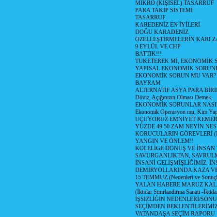
MİKRO (KİŞİSEL) TASARRUF
PARA TAKİP SİSTEMİ
TASARRUF
KAREDENİZ EN İYİLERİ
DOĞU KARADENİZ
ÖZELLEŞTİRMELERİN KARI Z
9 EYLÜL VE CHP
BATTIK!!!
TÜKETEREK Mİ, EKONOMİK 
YAPISAL EKONOMİK SORUN
EKONOMİK SORUN MU VAR?
BAYRAM
ALTERNATİF ASYA PARA BİRİ
Döviz, Açığınızın Olması Demek,
EKONOMİK SORUNLAR NASIL
Ekonomik Operasyon mu, Kim Yap
UÇUYORUZ EMNİYET KEMERİN
YÜZDE 49.50 ZAM NEYİN NES
KORUCULARIN GÖREVLERİ (Polis
YANGIN VE ÖNLEM!!
KÖLELİGE DÖNÜŞ VE İNSAN 
SAVURGANLIKTAN, SAVRULM
İNSANİ GELİŞMİŞLİĞİMİZ, İ
DEMİRYOLLARINDA KAZA V
15 TEMMUZ (Nedenleri ve Sonuçl
YALAN HABERE MARUZ KA
(İktidar Sınırlandırma Sanatı -İktida
İŞSİZLİĞİN NEDENLERİ/SON
SEÇİMDEN BEKLENTİLERİMİZ
VATANDAŞA SEÇİM RAPORU