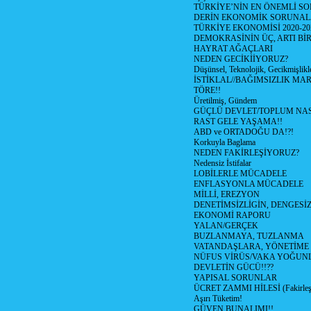
TÜRKİYE’NİN EN ÖNEMLİ SO
DERİN EKONOMİK SORUNA
TÜRKİYE EKONOMİSİ 2020-20
DEMOKRASİNİN ÜÇ, ARTI Bİ
HAYRAT AĞAÇLARI
NEDEN GECİKİİYORUZ?
Düşünsel, Teknolojik, Gecikmişlikle
İSTİKLAL//BAĞIMSIZLIK MAR
TÖRE!!
Üretilmiş, Gündem
GÜÇLÜ DEVLET/TOPLUM NAS
RAST GELE YAŞAMA!!
ABD ve ORTADOĞU DA!?!
Korkuyla Baglama
NEDEN FAKİRLEŞİYORUZ?
Nedensiz İstifalar
LOBİLERLE MÜCADELE
ENFLASYONLA MÜCADELE
MİLLİ, EREZYON
DENETİMSİZLİGİN, DENGESİZ
EKONOMİ RAPORU
YALAN/GERÇEK
BUZLANMAYA, TUZLANMA
VATANDAŞLARA, YÖNETİME
NÜFUS VİRÜS/VAKA YOĞUN
DEVLETİN GÜCÜ!!??
YAPISAL SORUNLAR
ÜCRET ZAMMI HİLESİ (Fakirle
Aşırı Tüketim!
GÜVEN BUNALIMI!!