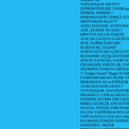
Siyasilere Not
VATANDAŞLIK SINAVI!!!
DEPREMZEDELERE YADIM için
DEPREM, DEPREM !!
DEMOKRASİNİN TEMELİ, GÜÇ
MEDYAMIZIN HALİ!!??
ALTILI MASANIN, ALTINI D
ADİL, DÜZENE NE OLDU?
EBEVEYN ÇOCUK İLİŞKİSİ
10 OCAK ÇALIŞAN GAZETEC
SİVİL DARBECİLER KİM?
İKTİDAR MI, ÜLKEMİ?
SURİYE DÜĞÜMÜ ÇÖZÜLÜY
EKONOMİK UÇUŞLAR DÜŞME
ZENGİN SAYISI İKİ, FAKİR S
ÇIKARILMIŞ SORUNLAR, YA
SEÇİMDEN SONRAYA ERTEL
27 Aralığın Önemi!! Bugün Ne Ol
CUMHURBAŞKANI SEÇME YA
DEMOKRATLAR ve ÖTEKİLER
ALTILI MASANIN ADAYI !!
VATANDAŞLIK, DAGITILIYOR
İMAMOĞLU YARGILAMASI Ü
ENERJİDE DEVRİM GİBİ GEL
BEBEK GELİNLER, DİN İSTİS
SİYASAL NİTELİK SORUNUM
EN ÇOK YAZDIĞIM KONULA
YENİ ANAYASA TASLAGI Altılı
BAGIMSIZLIĞIMIZIN ENERJİS
ÖĞRETMEN - DEĞER