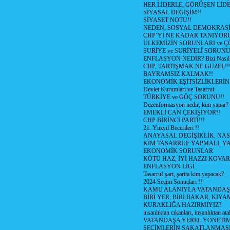
HER LİDERLE, GÖRÜŞEN LİDE
SİYASAL DEGİŞİM!!
SİYASET NOTU!!
NEDEN, SOSYAL DEMOKRASİ
CHP’Yİ NE KADAR TANIYOR
ÜLKEMİZİN SORUNLARI ve 
SURİYE ve SURİYELİ SORUN
ENFLASYON NEDİR? Bizi Nasıl E
CHP, TARTIŞMAK NE GÜZEL!!
BAYRAMSIZ KALMAK!!
EKONOMİK EŞİTSİZLİKLERİN
Devlet Kurumları ve Tasarruf
TÜRKİYE ve GÖÇ SORUNU!!
Dezenformasyon nedir, kim yapar?
EMEKLİ CAN ÇEKİŞİYOR!!
CHP BİRİNCİ PARTİ!!!
21. Yüzyıl Becerileri !!
ANAYASAL DEGİŞİKLİK, NAS
KİM TASARRUF YAPMALI, YA
EKONOMİK SORUNLAR
KÖTÜ HAZ, İYİ HAZZI KOVAR?
ENFLASYON LİGİ
Tasarruf şart, şartta kim yapacak?
2024 Seçim Sonuçları !!
KAMU ALANIYLA VATANDAŞ
BİRİ YER, BİRİ BAKAR, KIYA
KURAKLIĞA HAZIRMIYIZ?
insanlıktan cıkanları, insanlıktan ata
VATANDAŞA YEREL YÖNETİ
SEÇİMLERİN SAKATLANMASI