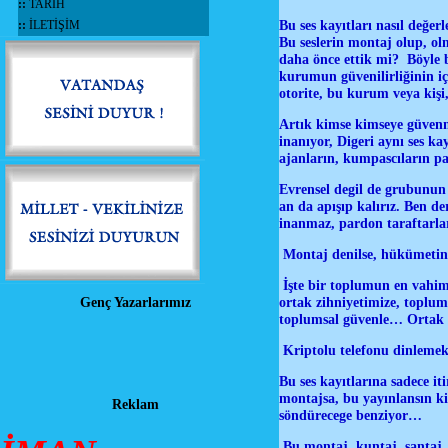
::
TARİH
Bu ses kayıtları nasıl değe
::
İLETİŞİM
Bu seslerin montaj olup, o
daha önce ettik mi? Böyle b
kurumun güvenilirliğinin i
otorite, bu kurum veya kiş
Artık kimse kimseye güvenmiy
inanıyor, Digeri aynı ses ka
ajanların, kumpascıların pa
Evrensel degil de grubunun 
an da apışıp kalırız. Ben d
inanmaz, pardon taraftarla
Montaj denilse, hükümetin a
İşte bir toplumun en vahim
ortak zihniyetimize, toplum
Genç Yazarlarımız
toplumsal güvenle… Ortak z
Kriptolu telefonu dinlemek
Bu ses kayıtlarına sadece it
montajsa, bu yayınlansın k
Reklam
söndürecege benziyor…
Bu montaj, kuntaj, şantaj, s