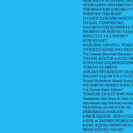
DEMOKRASİ SEVİYEMİZ NED
AYDINALRINI DİNLEMEYEN
TERÖRDEN KİM SORUMLU??!
DEEPFAKE TEHLİKESİ!!
SİYASETCİLERİ KİM DENETL
SİYASAL YÖNETİM DİLİ
SAGLIKTA ÖZELEŞTİRMEYE T
PROMOSYON SORUNU YAŞA
İKİNCİ YÜZ YILA DOĞRU!!
SUNİ SİYASET
İNGİLTERE, JAPONYA, TÜRK
SİYASETÇİ ALKIŞLAMA HAST
Yüz Liramızı Ekonomik Harcamış 
SİYASAL KÜLTÜR ve ALTILI 
DÜNYA'NIN GÖÇMEN/SIĞIN
TÜRKİYE UCARKEN
ANKARA'NIN BAŞKENT OLU
İNSANIN YAŞAM YOLCULU
Siyasal Söylemlerde Mantık Arayışl
DIŞ SORUNLARIMIZA KISACA
Göç Sorunu Alarm Veriyor!!
TEMSİLDE ADALET SORUNUM
Muhalefetin Altılı Masa ile Altın Ca
altılı masada aday belirleme sancılar
VATANDAŞ OLAMAYANLAR
DEMOKRASİ AYARLARI
KİMLİKSİZLİĞİN, AİDİYETSİ
SAVAŞ ve ZAFERİN MEŞRUL
KAMU AÇILIŞLARININ SİYAS
BİLİM İSTEYEN VAR MI?