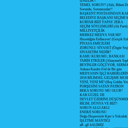
İZSİZLİK!!
TEMEL SORUN!! (Aklı, Bilimi Dı
Sorumlu, Sorumsuzlar!!
BAŞKENT POSTASINDAN K
BELEDİYE BAŞKANI SEÇİMİ 
KURTAR BİZİ YAPAY ZEKA
SEÇİM SÖYLEMLERİ (Ak Parti)
MİLLİYETÇİLİK
MERKEZ MEDYA VAR MI?
Hissettiğim Enflasyon! (Gerçek En
PİYASA EMİCİLERİ
ZORUNLU SİYASET (Özgür Seç
SİYASETİM NEDİR?
KAMU KURUMU, BANKASI
TARİH ETKİLER (Alzaymırlı Topl
BEYİNLER GÖÇÜYOR, SERM
Ankara Kasder-Fed de Bir gün
MEDYANIN İŞÇİ HABERLERİ
2018 BİLİMSEL GELİŞME MU
YENİ, YENİ Mİ? (Hoş Geldin Yeni
PORŞESİNİ SATAN PATRON
BEKA SORUNU MU OLUR?
KAR GÜZEL DE
DEVLET ÜZERİNE DÜŞÜNME
BİLİM, DÜNYA VE BİZ!!
SORUN ALGI AKLI
ENERJİ SORUNU
Doğu Ekspresiyle Kars’a Yolculuk
İŞLETME MANTIĞI
aR -gE hALİMİZ