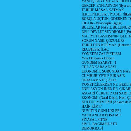
YANLIŞ BÜYÜME ve NEDENLE
GERÇEK ENFLASYON (fiyat artış
TARİHE MASAL KATMAK
İLKELİ/İLKESİZ SİYASET (İlkeli/
BORÇLA UÇTUK, ÖDERKEN D
ÇIĞLIK (Vatandaşın Çığlığı)
BULUŞLAR NASIL BULUNUR
DELİ DEVLET SENDROMU (Büyük
MALİYET BASKISININ İŞLE
SORUN NASIL ÇÖZÜLÜR?
TARİH DEN KOPMAK (Hafızasız
RECETESİZ İLAÇ
YÖNETİM ZAFİYETLERİ
Yeni Ekonomik Dönem
GÜNDEM ESARETİ -1
CHP ANKARA ADAYI
EKONOMİK SORUNDAN NASIL
CUMHURİYETLE BİR ASIR
ORTALAMA DIŞ ACIK
YÖNETİCİLERDEN NE, BEKLİ
ENFLASYON İNER DE, ÇIKA
ASGARİ ÜCRETE ZAM ŞART O
EKONOMİ (Nasıl Düştü, Nasıl Çı
KÜLTÜR MEVSİMİ (Ankara da Kül
HAİN KİM??
NÜVİT'İN GÜNLÜKLERİ
YAPILANLAR BOŞA MI?
SİYASAL FİTNE
SİVİL, BAGIMSIZ STÖ
DEMOKRASİ