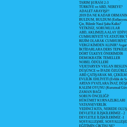
TARIM ŞURASI 2-3
TÜRKİYE ve ABD, NEREYE?
ADALET ARAYIŞI!!
2019 DA NE KADAR ORMANIM
BULDUM, BULDUM (Enflasyona 
Çin, Bilimle Nasıl Şaha Kalktı?
YETKİSİZ, SORUMLULAR
ABD, AKLIMIZLA ALAY EDİYO
CUMHURİYETİ VE ATATÜRK’
REJİM OLARAK CUMHURİYE
VERGİ KİMDEN ALINIR? Asgari 
İKTİDARLARA DERS TEPKİLE
DÖRT ÜLKEYE ÖNERİMDİR
DEMOKRATİK TEMELLER
NOBEL ÖDÜLLERİ
VEJETARYEN VEGAN BESLE
DÜŞÜNCE ve İFADE ÖZGÜRL
ABD ÇATIŞARAK MI, ÇEKİLME
EVLİLİK EHLİYETİ (Evlilik de Sor
ARTAN FYATLARA İNAT, DÜ
KALEM OYUNU (Kurumsal Güvenil
ZAMAN BAĞI
SORUN ÖNCELİĞİ!
HÜKÜMET KURNAZLIKLARI
VATANSEVERLİK
YEDİNCİ KITA, NEREDE OLU
DEVLETLE İLİŞKİLERİMİZ - 2
DEVLETLE İLİŞKİLERİMİZ -1
SOSYALLEŞME, SOSYALLEŞ
EĞİTİMİN ÇIKTISI NE?