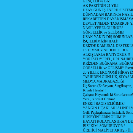
GENÇLER ve BİZ
AK PARTİ'NİN 21 YILI
UZAY GÜNEŞ ENERJİ SİSTEM
DÜNYADAN BAKINCA NASI
REKABETTEN DAYANIŞMAY
DEVLET NEDEN TASARRUF 
NASIL YEREL OLUNUR?
GÖRSELLİK ve GELİŞME!
UZAK YAKIN DIŞ SORUNLAR
İŞÇİLERİMİZİN HALİ!
KRİZDE KAMUSAL DESTEKL
15 TEMMUZ NEDEN OLDU?
ALKIŞLARLA BATIYORUZ!!!
YÖRESEL/YEREL, ÜRÜN/ÜRE
KRİZDEN BUĞRANA, BUĞRA
GÖRSELLİK ve GELİŞME! Estetik m
20 YILLIK EKONOMİ HİKAYEM
TARİHDEN GÜNLÜK, SİYASA
MEDYA MADRABAZLIĞI
Üç Sorun (Enflasyon, Stagflasyon,
Krizde Hatalar!!
Çalışma Hayatında ki Sorunlarımız!
Yerel, Yöresel Üretim!
ENERJİ BAGISIZLIĞIMIZ!
YANGIN UÇAKLARI ALINDI M
Gelir Paylaşılmazsa, Eşitsizlik Sonu
HÜSEYİN'LERİN ÖLÜMÜ!!!
HAYATI KOLAYLAŞTIRAN D
BİZİ KİM, SÖMÜRÜYOR ?
ÜRETİCİ MALİYET ARTIŞI (ÜF