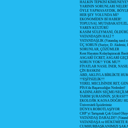
HALKIN TEPKİSİ KİME/NEYE?
YARININ SORUNLARI NELER
ÖYLE YAPMASAYDIK, BÖYLE
HER ŞEY YOLUNDA MI?
EKONOMİDEN Bİ HABER!
TOPLUSAL MUTABAKAT/UZL
YAREN KÜLTÜRÜ
KASIM SÜLEYMANİ, ÖLDÜR
VATANDAŞIN HALİ !!
VATANDAŞLIK (Vatandaş nasıl ol
ÜÇ SORUN (Suriye, D. Akdeniz, 
SORUNLAR, ÇÖZÜMLER
Kent Hayatını Kolaylaştıracak Basi
ASGARİ ÜCRET, ASGARİ GEÇ
SORUN YOK!! YOK MU?!
FİYATLAR NASIL İNER, NASI
ÇİN BASKISI
ABD, AKLIYLA BİRLİKTE HU
!!!EŞİTSİZLİK!!!
YEREL MECLİSİNDE RET, GEN
PİSA'da Başarısızlığın Nedenleri!
KADINLARIN SEÇME//SEÇİL
TARIM ŞURASININ, ŞURASI!!!
EKOLOJİK KAOSA DOĞRU HI
Üniversiteli İşsizlerimiz
DÜNYA ROBOTLAŞIYOR
CHP’yi Tartışmak Çok Güzel Oluy
VATANDAŞ DARALDI!! (Vatandaş
VATANDAŞA ve HÜKÜMETE R
CUMHURBAŞKANIMIZI ŞAK