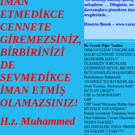
İMAN
anlaşılıyor…. Dilegimiz, ne
davranışlara gitmekten önce
ETMEDİKCE
sevgilerimle…
CENNETE
Hüseyin Benek –
www.vatan
GİREMEZSİNİZ,
Bu Üyenin Diğer Yazıları
BİRBİRİNİZİ
ORMAN/VATAN YANGINLARI !
HALKI GÜNDEMİ YÖNETİM G
EKONOMİK HATA!!!
DE
ÜLKEMİZİN SORUNLARI
GÜDEMİMİZ NEYSE, BİZ OYU
BUTLANSIZLIĞI BAŞARABİLM
SEVMEDİKCE
Hukukumuzu Butlanladık
ANADOLU’DA BAYRAMLAR ve
İMAN ETMİŞ
Söyle Dostunu, Söyleyeyim Seni!!
BUTLAN ÇIKIŞI!!!
CHP ve DEMOKRASİ!!
OLAMAZSINIZ!
CHP
CHP Genel Merkezine Butlan Oper
MUHALİF DAYANIŞMA!!
Hukuk Sistemlnde Tutuklama Nasıl
H.z. Muhammed
Okul Saldırıları Üzerine Düşünmek
NEDEN FAKİRİZ?
BELEDİYELERİ TOPAL ÖRDE
SİYASİLERE UYARI?!?!?