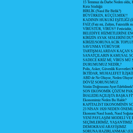
15 Temmuz da Darbe Neden oldu, 
Kiriz Sözlüğü
BİRLİK (Nasıl Bir Birlik?)
BÜYÜRKEN, KÜÇÜLMEK!!
KADININ HUKUKİ EŞİTLİĞİ (İsta
FAİZ (Faiz mi, Zulüm, Faizsizlik m
VİRÜSTÜR, VİRÜS!! Fetöcüdür, 
BELEDİYE HİZMETLERİNE E
KİRİZİN AYAK SESLERİNİ D
KİRİZE/SORUNA ACIK TOPL
SAVUNMA YÜRÜYOR
TARTIŞMALARDAN KAÇAN Sİ
SANATÇILARIN KAMUSAL S
SADECE KRİZ Mİ, VİRÜS MÜ
DURUMUMUZ NEDİR,?
Polis, Asker, Güvenlik Kuvvetleri 
İKTİDAR, MUHALEFET İLİŞKİ
ABD de Ne Oluyor, Neden Oluyor
DÖVİZ SORUNUMUZ
Sözün Doğrusunu Ayırt Edebilmek
SON EKONOMİK ÇÖZÜM PAK
İHALEDE/AÇILIŞTA BAŞKA F
Ekonomimiz Neden Bu Halde?
KAPİTALİST EKONOMİNİN S
23 NİSAN 1920 NEDEN ÖNEML
Ekonomi Nasıl Isındı, Nasıl Soğuta
YENİ PAYLAŞIM MODELİ VE
SEÇİMLERİMİZ, YAŞANTIMIZ
DEMOKRASİ ARAYIŞIMIZ
SORUNA HAZIRLANMAK! (U