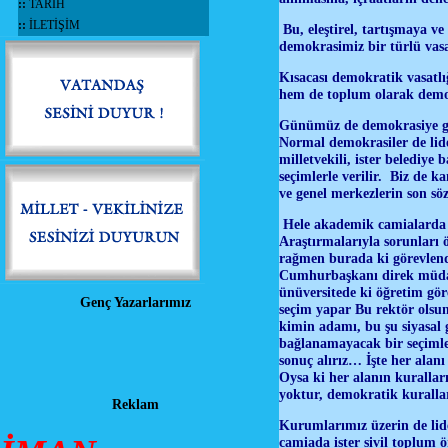
::
TARİH
::
İLETİŞİM
Bu, eleştirel, tartışmaya ve
demokrasimiz bir türlü vas
Kısacası demokratik vasatlı
hem de toplum olarak demok
Günümüz de demokrasiye geçi
Normal demokrasiler de lide
milletvekili, ister belediye 
seçimlerle verilir. Biz de k
ve genel merkezlerin son sö
Hele akademik camialarda ki
Araştırmalarıyla sorunları 
rağmen burada ki görevlendi
Cumhurbaşkanı direk müdaha
ünüversitede ki öğretim gö
Genç Yazarlarımız
seçim yapar Bu rektör olsu
kimin adamı, bu şu siyasal 
bağlanamayacak bir seçimle 
sonuç alırız… İşte her alan
Oysa ki her alanın kurallar
yoktur, demokratik kurall
Reklam
Kurumlarımız üzerin de lide
camiada ister sivil toplum ö