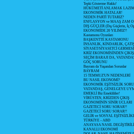
Tepki Gösterme Hakkı!
HÜKÜMETİ ANLAMAK LAZI
EKONOMİK HATALAR!
NEDEN PARTİ TUTARIZ?
ENFLASYON ve MAAŞ ZAM 
DIŞ GÜÇLER (Dış Güçlerin, İç O
EKONOMİDE 20 YILIMIZ!!
Kastamonu Oyunları
BAŞKENTTE KASTAMONU
İNSANLIK, KİNDARLIK, ÇATI
SİYASET/SİYASETCİ GERMESİ
KRİZ EKONOMİSİNDEN ÇIKIŞ
SEÇİM BARAJI DA, VATANDAŞ
GÖÇ SORUNU
Bayram da Yaşanılan Sorunlar
BAYRAM
15 TEMMUZ'UN NEDENLERİ
BU NASIL EKONOMİ?
EKONOMİK EŞİTSİZLİK SOR
VATANDAŞ, GENELGEYE UY
EMEKLİ Biz Emeklililer!
VİRÜSTEN, KRİZDEN ÇIKIŞ
EKONOMİNİN SİNİR UCLARI
GAZETECİ SORU SORAR!!
GAZETECİ SORU SORAR!!
GELİR ve SOSYAL EŞİTSİZLİK
TÜRKİYE – ABD
ANAYASA NASIL DEGİŞTİRİL
KANALLI EKONOMİ
DOLAR, NASIL HAZİNEMİZE D