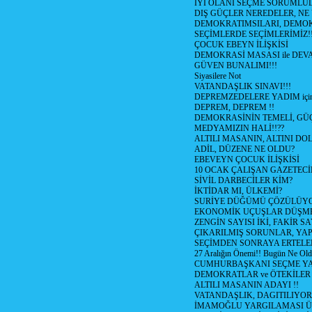
İYİ OLANI SEÇME SORUMLU
DIŞ GÜÇLER NEREDELER, NE
DEMOKRATIMSILARI, DEMOK
SEÇİMLERDE SEÇİMLERİMİZ!
ÇOCUK EBEYN İLİŞKİSİ
DEMOKRASİ MASASI ile DEV
GÜVEN BUNALIMI!!!
Siyasilere Not
VATANDAŞLIK SINAVI!!!
DEPREMZEDELERE YADIM için
DEPREM, DEPREM !!
DEMOKRASİNİN TEMELİ, GÜÇ
MEDYAMIZIN HALİ!!??
ALTILI MASANIN, ALTINI D
ADİL, DÜZENE NE OLDU?
EBEVEYN ÇOCUK İLİŞKİSİ
10 OCAK ÇALIŞAN GAZETEC
SİVİL DARBECİLER KİM?
İKTİDAR MI, ÜLKEMİ?
SURİYE DÜĞÜMÜ ÇÖZÜLÜY
EKONOMİK UÇUŞLAR DÜŞME
ZENGİN SAYISI İKİ, FAKİR S
ÇIKARILMIŞ SORUNLAR, YA
SEÇİMDEN SONRAYA ERTEL
27 Aralığın Önemi!! Bugün Ne Ol
CUMHURBAŞKANI SEÇME YA
DEMOKRATLAR ve ÖTEKİLER
ALTILI MASANIN ADAYI !!
VATANDAŞLIK, DAGITILIYOR
İMAMOĞLU YARGILAMASI Ü