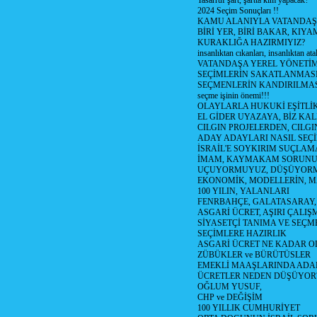
Tasarruf şart, şartta kim yapacak?
2024 Seçim Sonuçları !!
KAMU ALANIYLA VATANDAŞ
BİRİ YER, BİRİ BAKAR, KIYA
KURAKLIĞA HAZIRMIYIZ?
insanlıktan cıkanları, insanlıktan ata
VATANDAŞA YEREL YÖNETİ
SEÇİMLERİN SAKATLANMASI
SEÇMENLERİN KANDIRILMAS
seçme işinin önemi!!!
OLAYLARLA HUKUKİ EŞİTLİK 
EL GİDER UYAZAYA, BİZ KAL
CILGIN PROJELERDEN, CILGIN
ADAY ADAYLARI NASIL SEÇİ
İSRAİL'E SOYKIRIM SUÇLAMA
İMAM, KAYMAKAM SORUN
UÇUYORMUYUZ, DÜŞÜYORM
EKONOMİK, MODELLERİN, MA
100 YILIN, YALANLARI
FENRBAHÇE, GALATASARAY,
ASGARİ ÜCRET, AŞIRI ÇALIŞ
SİYASETÇİ TANIMA VE SEÇME
SEÇİMLERE HAZIRLIK
ASGARİ ÜCRET NE KADAR OLM
ZÜBÜKLER ve BÜRÜTÜSLER
EMEKLİ MAAŞLARINDA ADA
ÜCRETLER NEDEN DÜŞÜYOR
OĞLUM YUSUF,
CHP ve DEĞİŞİM
100 YILLIK CUMHURİYET