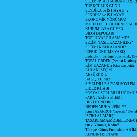
SEÇİM İPTALİ SORUNU ÜZER
TÜRKÇÜLÜK GÜNÜ
SENDİKA ve İŞ HAYATI -2
SENDİKA ve İŞ HAYATI
EKONOMİK YÖNÜMÜZ
MUHALEFET LİDERİNE SALD
KURUMLARA GÜVEN
BİLGİ DEPOLARI
TOPLU YARGILAMA MI??
SEÇİM NASIL KAZANILIR??
SEÇİMİ KİM KAZANDI?
İÇERİK ÜRETME YARIŞI
Eşitsizlik, İnsanlığa Sosyolojik, Bi
TOPAL ÖRDEK (Yetkisi Kısılmış 
KİM KAZANDI? Kim Kaybetti?
AHLAKİ SEÇİM
ABSÜRT DİL
BAKIŞ ACIMIZ
SİVRİ DİLLE SİYASİ SÖYLEM!
LİDER KİTABI
SOSYAL SORUMLULUĞUMUZ!
PARA TAKİP SİSTEMİ
DEVLET NEDİR?
NEDEN MUHALİFİM!!??
Kim TASARRUF Yapacak? Devlet m
İSTİKLAL MARŞI
TASARLAMA/MODELLEME/Ü
Öteki Yanımız, Kadın!!
Türkiye, Güneş Enerjisinde AB İkin
KENDİNİ BİL/TANI!!