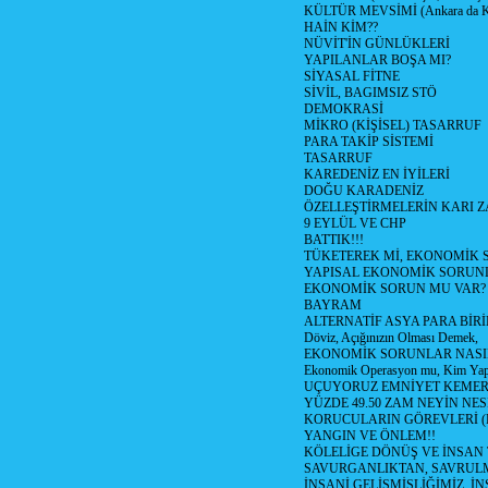
KÜLTÜR MEVSİMİ (Ankara da Kül
HAİN KİM??
NÜVİT'İN GÜNLÜKLERİ
YAPILANLAR BOŞA MI?
SİYASAL FİTNE
SİVİL, BAGIMSIZ STÖ
DEMOKRASİ
MİKRO (KİŞİSEL) TASARRUF
PARA TAKİP SİSTEMİ
TASARRUF
KAREDENİZ EN İYİLERİ
DOĞU KARADENİZ
ÖZELLEŞTİRMELERİN KARI Z
9 EYLÜL VE CHP
BATTIK!!!
TÜKETEREK Mİ, EKONOMİK 
YAPISAL EKONOMİK SORUN
EKONOMİK SORUN MU VAR?
BAYRAM
ALTERNATİF ASYA PARA BİRİ
Döviz, Açığınızın Olması Demek,
EKONOMİK SORUNLAR NASIL
Ekonomik Operasyon mu, Kim Yap
UÇUYORUZ EMNİYET KEMERİN
YÜZDE 49.50 ZAM NEYİN NES
KORUCULARIN GÖREVLERİ (Polis
YANGIN VE ÖNLEM!!
KÖLELİGE DÖNÜŞ VE İNSAN 
SAVURGANLIKTAN, SAVRULM
İNSANİ GELİŞMİŞLİĞİMİZ, İ