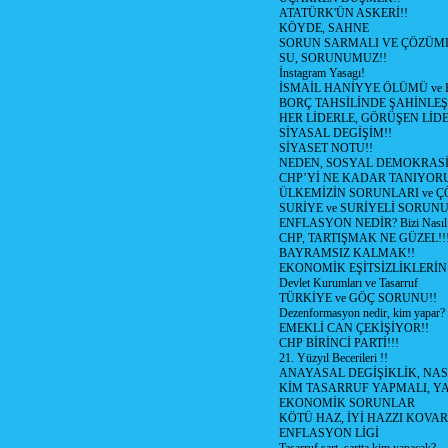
ATATÜRK'ÜN ASKERİ!!
KÖYDE, SAHNE
SORUN SARMALI VE ÇÖZÜML
SU, SORUNUMUZ!!
İnstagram Yasagı!
İSMAİL HANİYYE ÖLÜMÜ ve
BORÇ TAHSİLİNDE ŞAHİNLEŞ
HER LİDERLE, GÖRÜŞEN LİDE
SİYASAL DEGİŞİM!!
SİYASET NOTU!!
NEDEN, SOSYAL DEMOKRASİ
CHP’Yİ NE KADAR TANIYOR
ÜLKEMİZİN SORUNLARI ve 
SURİYE ve SURİYELİ SORUN
ENFLASYON NEDİR? Bizi Nasıl E
CHP, TARTIŞMAK NE GÜZEL!!
BAYRAMSIZ KALMAK!!
EKONOMİK EŞİTSİZLİKLERİN
Devlet Kurumları ve Tasarruf
TÜRKİYE ve GÖÇ SORUNU!!
Dezenformasyon nedir, kim yapar?
EMEKLİ CAN ÇEKİŞİYOR!!
CHP BİRİNCİ PARTİ!!!
21. Yüzyıl Becerileri !!
ANAYASAL DEGİŞİKLİK, NAS
KİM TASARRUF YAPMALI, YA
EKONOMİK SORUNLAR
KÖTÜ HAZ, İYİ HAZZI KOVAR?
ENFLASYON LİGİ