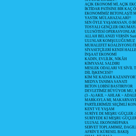
AÇIK EKONOMİ Mİ, AÇIK EK
İKTİDAR PATİSİNE BİR KAÇ Ö
EKONOMİMİZ BETONLAŞTI M
YASTIK MÜLAHAZALARI!!
SEN ÖYLE YAŞAMASAN, O B
TOSYALI GENÇLER OKUMAY
ULUSÖTESİ OPERASYONLAR
ALLAH BELANIZI VERSİN Suriy
ULUSLAR KOMŞULUĞUMUZ
MUHALEFET KOALİSYONU/İT
SİYASETÇİLERİ KENDİ HALL
İNŞAAT EKONOMİ
KADIN, EVLİLİK, NİKÂH
KİMYASAL SALDIRI
MESLEK ODALARI VE SİVİL
DİL İŞKENCESİ!!
KİM NE KADAR KAZANIYOR
MEDYA TANIMA SANATI
BETON LOBİSİ BASTIRIYOR
DEVLETİMİZ BÜYÜYOR MU,
(3 - A) AKIL > AHLAK > ADAL
MARKAYLA MI, MAKARNAYLA
PARTİLERİMİZE SEÇİMLİ KO
KENT VE YAŞAM
SURİYE DE MEŞRU GÜÇLER -
SURİYEDE Kİ MEŞRU GÜÇLE
ULUSAL EKONOMİ/PARA
SERVET TOPLAMIMIZ, DAGIL
AFRİN’E KÜRESEL BAKIŞ