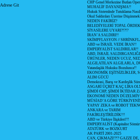
CHP Genel Merkezine Butlan Oper
Adrese Git
MUHALİF DAYANIŞMA!!
Hukuk Sistemlnde Tutuklama Nasıl
Okul Saldırıları Üzerine Düşünmek
NEDEN FAKİRİZ?
BELEDİYELERİ TOPAL ÖRDE
SİYASİLERE UYARI?!?!?
İRAN’A SALDIRI!!
SKİMPFLASYON // SHRİNKF
ABD ve İSRAİL VEDE İRAN!!
EMPERYALİST SALDIRILAR!!
ABD, İSRAİL SALDIRGANLIĞI
ÜRÜNLER, NEDEN UCUZ, NED
ALGILATILAN ALGILARLA, D
Vatandaşlık Hukuku Bozulunca!!
EKONOMİK EŞİTSİZLİKLER, 
ALIM GÜCÜ
Demokrasi, Barış ve Kardeşlik Süre
ASGARİ ÜÇRET KAÇ LİRA OL
ŞİMDİ CHP, ŞİMDİ İKTİDAR Z
EKONOMİ NEDEN DÜZELMİY
MÜSİAD’A GÖRE TÜRKİYENİ
YAPAY ZEKA ve ROBOT TEKN
ANKARA ve TARIM
FAKİRLEŞTİRİLDİK!!!
ABD ve Türkiye İlişkileri!!!
EMPERYALİST (Kapitalist Sömü
ATATÜRK ve BOZKURT
AK PARTİ 2001-2025
CAN, ÇIKMAZI!?!? GAZZE DE,