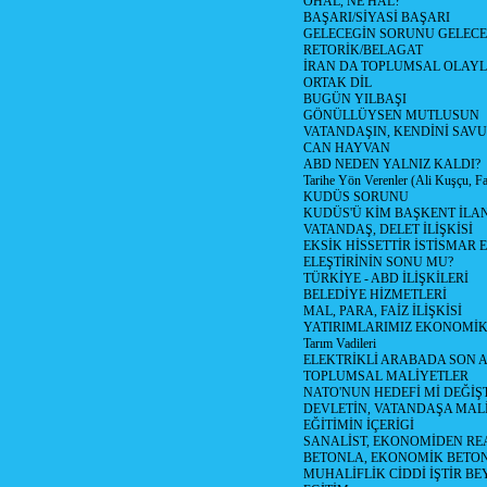
OHAL, NE HAL?
BAŞARI/SİYASİ BAŞARI
GELECEGİN SORUNU GELECEK
RETORİK/BELAGAT
İRAN DA TOPLUMSAL OLAY
ORTAK DİL
BUGÜN YILBAŞI
GÖNÜLLÜYSEN MUTLUSUN
VATANDAŞIN, KENDİNİ SAV
CAN HAYVAN
ABD NEDEN YALNIZ KALDI?
Tarihe Yön Verenler (Ali Kuşçu, Fa
KUDÜS SORUNU
KUDÜS'Ü KİM BAŞKENT İLAN
VATANDAŞ, DELET İLİŞKİSİ
EKSİK HİSSETTİR İSTİSMAR 
ELEŞTİRİNİN SONU MU?
TÜRKİYE - ABD İLİŞKİLERİ
BELEDİYE HİZMETLERİ
MAL, PARA, FAİZ İLİŞKİSİ
YATIRIMLARIMIZ EKONOMİK
Tarım Vadileri
ELEKTRİKLİ ARABADA SON
TOPLUMSAL MALİYETLER
NATO'NUN HEDEFİ Mİ DEĞİŞT
DEVLETİN, VATANDAŞA MAL
EĞİTİMİN İÇERİGİ
SANALİST, EKONOMİDEN RE
BETONLA, EKONOMİK BETO
MUHALİFLİK CİDDİ İŞTİR BE