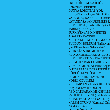
EKOLOJİK KAOSA DOĞRU HI
Üniversiteli İşsizlerimiz
DÜNYA ROBOTLAŞIYOR
CHP’yi Tartışmak Çok Güzel Oluy
VATANDAŞ DARALDI!! (Vatandaş
VATANDAŞA ve HÜKÜMETE R
CUMHURBAŞKANIMIZI ŞAK
TARIM ŞURASI 2-3
TÜRKİYE ve ABD, NEREYE?
ADALET ARAYIŞI!!
2019 DA NE KADAR ORMANIM
BULDUM, BULDUM (Enflasyona 
Çin, Bilimle Nasıl Şaha Kalktı?
YETKİSİZ, SORUMLULAR
ABD, AKLIMIZLA ALAY EDİYO
CUMHURİYETİ VE ATATÜRK’
REJİM OLARAK CUMHURİYE
VERGİ KİMDEN ALINIR? Asgari 
İKTİDARLARA DERS TEPKİLE
DÖRT ÜLKEYE ÖNERİMDİR
DEMOKRATİK TEMELLER
NOBEL ÖDÜLLERİ
VEJETARYEN VEGAN BESLE
DÜŞÜNCE ve İFADE ÖZGÜRL
ABD ÇATIŞARAK MI, ÇEKİLME
EVLİLİK EHLİYETİ (Evlilik de Sor
ARTAN FYATLARA İNAT, DÜ
KALEM OYUNU (Kurumsal Güvenil
ZAMAN BAĞI