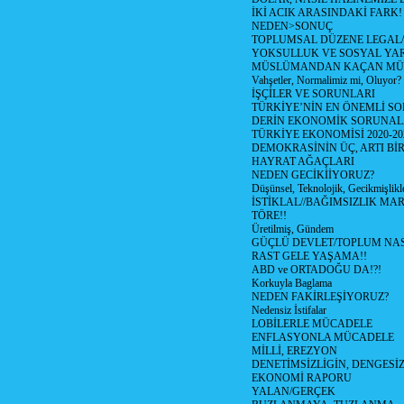
İKİ ACIK ARASINDAKİ FARK!
NEDEN>SONUÇ
TOPLUMSAL DÜZENE LEGAL/
YOKSULLUK VE SOSYAL Y
MÜSLÜMANDAN KAÇAN MÜ
Vahşetler, Normalimiz mi, Oluyor?
İŞÇİLER VE SORUNLARI
TÜRKİYE’NİN EN ÖNEMLİ SO
DERİN EKONOMİK SORUNA
TÜRKİYE EKONOMİSİ 2020-20
DEMOKRASİNİN ÜÇ, ARTI Bİ
HAYRAT AĞAÇLARI
NEDEN GECİKİİYORUZ?
Düşünsel, Teknolojik, Gecikmişlikle
İSTİKLAL//BAĞIMSIZLIK MAR
TÖRE!!
Üretilmiş, Gündem
GÜÇLÜ DEVLET/TOPLUM NAS
RAST GELE YAŞAMA!!
ABD ve ORTADOĞU DA!?!
Korkuyla Baglama
NEDEN FAKİRLEŞİYORUZ?
Nedensiz İstifalar
LOBİLERLE MÜCADELE
ENFLASYONLA MÜCADELE
MİLLİ, EREZYON
DENETİMSİZLİGİN, DENGESİZ
EKONOMİ RAPORU
YALAN/GERÇEK