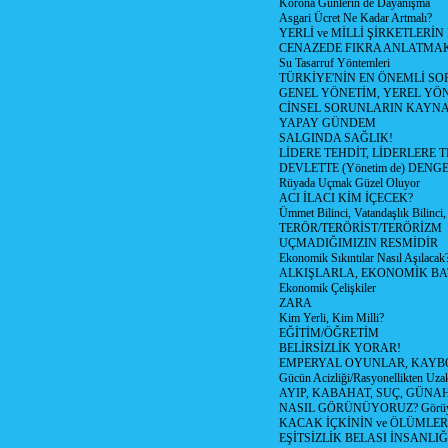
Korona Günlerin de Dayanışma
Asgari Ücret Ne Kadar Artmalı?
YERLİ ve MİLLİ ŞİRKETLERİ
CENAZEDE FIKRA ANLATMA
Su Tasarruf Yöntemleri
TÜRKİYE'NİN EN ÖNEMLİ SO
GENEL YÖNETİM, YEREL YÖ
CİNSEL SORUNLARIN KAYN
YAPAY GÜNDEM
SALGINDA SAĞLIK!
LİDERE TEHDİT, LİDERLERE 
DEVLETTE (Yönetim de) DENGE
Rüyada Uçmak Güzel Oluyor
ACI İLACI KİM İÇECEK?
Ümmet Bilinci, Vatandaşlık Bilinci, 
TERÖR/TERÖRİST/TERÖRİZM
UÇMADIĞIMIZIN RESMİDİR
Ekonomik Sıkıntılar Nasıl Aşılacak
ALKIŞLARLA, EKONOMİK BAT
Ekonomik Çelişkiler
ZARA
Kim Yerli, Kim Milli?
EĞİTİM/ÖĞRETİM
BELİRSİZLİK YORAR!
EMPERYAL OYUNLAR, KAYB
Gücün Acizliği/Rasyonellikten Uzak
AYIP, KABAHAT, SUÇ, GÜNAH (
NASIL GÖRÜNÜYORUZ? Görüyo
KACAK İÇKİNİN ve ÖLÜMLER
EŞİTSİZLİK BELASI İNSANL