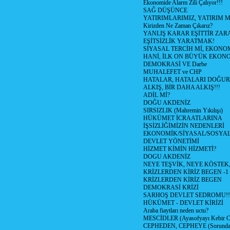
Ekonomide Alarm Zili Çalıyor!!!
SAĞ DÜŞÜNCE
YATIRIMLARIMIZ, YATIRIM M
Kirizden Ne Zaman Çıkarız?
YANLIŞ KARAR EŞİTTİR ZARA
EŞİTSİZLİK YARATMAK!
SİYASAL TERCİH Mİ, EKONO
HANİ, İLK ON BÜYÜK EKON
DEMOKRASİ VE Darbe
MUHALEFET ve CHP
HATALAR, HATALARI DOĞUR
ALKIŞ, BİR DAHA ALKIŞ!!!
ADİL Mİ?
DOĞU AKDENİZ
SIRSIZLIK (Mahremin Yıkılışı)
HÜKÜMET İCRAATLARINA
İŞSİZLİĞİMİZİN NEDENLERİ
EKONOMİK/SİYASAL/SOSYA
DEVLET YÖNETİMİ
HİZMET KİMİN HİZMETİ?
DOGU AKDENİZ
NEYE TEŞVİK, NEYE KÖSTEK
KRİZLERDEN KİRİZ BEGEN -1
KRİZLERDEN KİRİZ BEGEN
DEMOKRASİ KRİZİ
SARHOŞ DEVLET SEDROMU!!
HÜKÜMET - DEVLET KİRİZİ
Araba fiaytları neden uctu?
MESCİDLER (Ayasofyayı Kebir C
CEPHEDEN, CEPHEYE (Sorundan