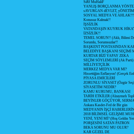
SıRf MuHaliF
YANLIŞ BORÇLANMA YÖNTEM
sAVURGAN dEVLET, yÖNETİM
SOSYAL MEDYA VE AHLAK!!!
Konusuz Kalmak!!
İŞSİZLİK
VATANDAŞIN KUYRUK HİKA
İZSİZLİK!!
TEMEL SORUN!! (Aklı, Bilimi Dı
Sorumlu, Sorumsuzlar!!
BAŞKENT POSTASINDAN K
BELEDİYE BAŞKANI SEÇİMİ 
KURTAR BİZİ YAPAY ZEKA
SEÇİM SÖYLEMLERİ (Ak Parti)
MİLLİYETÇİLİK
MERKEZ MEDYA VAR MI?
Hissettiğim Enflasyon! (Gerçek En
PİYASA EMİCİLERİ
ZORUNLU SİYASET (Özgür Seç
SİYASETİM NEDİR?
KAMU KURUMU, BANKASI
TARİH ETKİLER (Alzaymırlı Topl
BEYİNLER GÖÇÜYOR, SERM
Ankara Kasder-Fed de Bir gün
MEDYANIN İŞÇİ HABERLERİ
2018 BİLİMSEL GELİŞME MU
YENİ, YENİ Mİ? (Hoş Geldin Yeni
PORŞESİNİ SATAN PATRON
BEKA SORUNU MU OLUR?
KAR GÜZEL DE