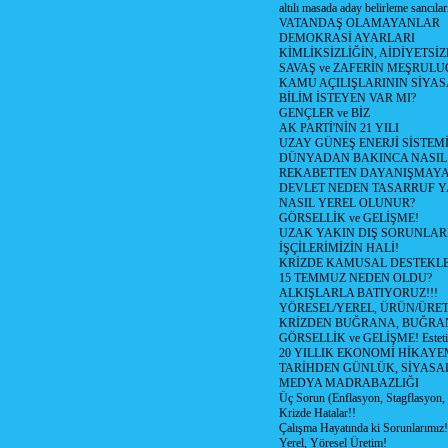
altılı masada aday belirleme sancılar
VATANDAŞ OLAMAYANLAR
DEMOKRASİ AYARLARI
KİMLİKSİZLİĞİN, AİDİYETSİ
SAVAŞ ve ZAFERİN MEŞRUL
KAMU AÇILIŞLARININ SİYAS
BİLİM İSTEYEN VAR MI?
GENÇLER ve BİZ
AK PARTİ'NİN 21 YILI
UZAY GÜNEŞ ENERJİ SİSTEM
DÜNYADAN BAKINCA NASI
REKABETTEN DAYANIŞMAY
DEVLET NEDEN TASARRUF 
NASIL YEREL OLUNUR?
GÖRSELLİK ve GELİŞME!
UZAK YAKIN DIŞ SORUNLAR
İŞÇİLERİMİZİN HALİ!
KRİZDE KAMUSAL DESTEKL
15 TEMMUZ NEDEN OLDU?
ALKIŞLARLA BATIYORUZ!!!
YÖRESEL/YEREL, ÜRÜN/ÜRE
KRİZDEN BUĞRANA, BUĞRA
GÖRSELLİK ve GELİŞME! Estetik m
20 YILLIK EKONOMİ HİKAYEM
TARİHDEN GÜNLÜK, SİYASA
MEDYA MADRABAZLIĞI
Üç Sorun (Enflasyon, Stagflasyon,
Krizde Hatalar!!
Çalışma Hayatında ki Sorunlarımız!
Yerel, Yöresel Üretim!