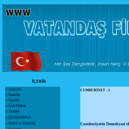
İÇERİK
::
Anasayfa
CUMHURİYET - 3
::
Haberler
::
Yazarlar
::
Sesli Makale
::
TARIM
::
ÇEVRE/DOGA
::
KENT ve YAŞAM
Cumhuriyetin Demokrasi eksi