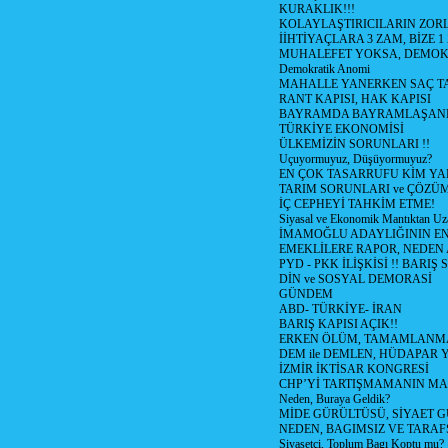
KURAKLIK!!!
KOLAYLAŞTIRICILARIN ZORL
İİHTİYAÇLARA 3 ZAM, BİZE 1
MUHALEFET YOKSA, DEMOK
Demokratik Anomi
MAHALLE YANERKEN SAÇ T
RANT KAPISI, HAK KAPISI
BAYRAMDA BAYRAMLAŞAN
TÜRKİYE EKONOMİSİ
ÜLKEMİZİN SORUNLARI !!
Uçuyormuyuz, Düşüyormuyuz?
EN ÇOK TASARRUFU KİM YA
TARIM SORUNLARI ve ÇÖZÜ
İÇ CEPHEYİ TAHKİM ETME!
Siyasal ve Ekonomik Mantıktan Uz
İMAMOĞLU ADAYLIĞININ EN
EMEKLİLERE RAPOR, NEDEN
PYD - PKK İLİŞKİSİ !! BARIŞ 
DİN ve SOSYAL DEMORASİ
GÜNDEM
ABD- TÜRKİYE- İRAN
BARIŞ KAPISI AÇIK!!
ERKEN ÖLÜM, TAMAMLANMA
DEM ile DEMLEN, HÜDAPAR
İZMİR İKTİSAR KONGRESİ
CHP’Yİ TARTIŞMAMANIN MAL
Neden, Buraya Geldik?
MİDE GÜRÜLTÜSÜ, SİYAET 
NEDEN, BAGIMSIZ VE TARAF
Siyasetçi, Toplum Bagı Koptu mu?