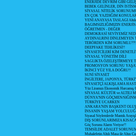
ENERJİDE DEVRİM GİBİ GEL
BEBEK GELİNLER, DİN İSTİS
SİYASAL NİTELİK SORUNUM
EN ÇOK YAZDIĞIM KONULA
YENİ ANAYASA TASLAGI Altılı
BAGIMSIZLIĞIMIZIN ENERJİS
ÖĞRETMEN - DEĞER
DEMOKRASİ SEVİYEMİZ NED
AYDINALRINI DİNLEMEYEN
TERÖRDEN KİM SORUMLU??!
DEEPFAKE TEHLİKESİ!!
SİYASETCİLERİ KİM DENETL
SİYASAL YÖNETİM DİLİ
SAGLIKTA ÖZELEŞTİRMEYE T
PROMOSYON SORUNU YAŞA
İKİNCİ YÜZ YILA DOĞRU!!
SUNİ SİYASET
İNGİLTERE, JAPONYA, TÜRK
SİYASETÇİ ALKIŞLAMA HAST
Yüz Liramızı Ekonomik Harcamış 
SİYASAL KÜLTÜR ve ALTILI 
DÜNYA'NIN GÖÇMEN/SIĞIN
TÜRKİYE UCARKEN
ANKARA'NIN BAŞKENT OLU
İNSANIN YAŞAM YOLCULU
Siyasal Söylemlerde Mantık Arayışl
DIŞ SORUNLARIMIZA KISACA
Göç Sorunu Alarm Veriyor!!
TEMSİLDE ADALET SORUNUM
Muhalefetin Altılı Masa ile Altın Ca