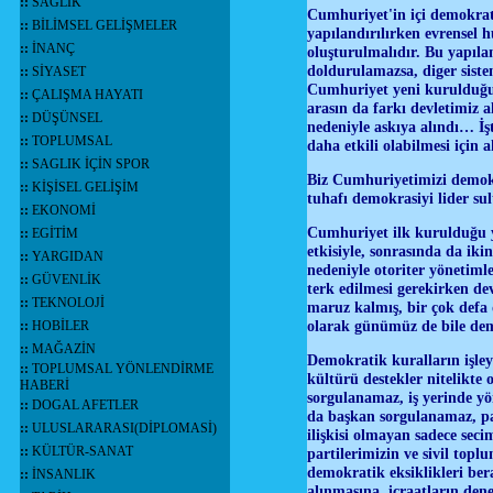
::
SAĞLIK
Cumhuriyet'in içi demokrati
::
BİLİMSEL GELİŞMELER
yapılandırılırken evrensel h
::
İNANÇ
oluşturulmalıdır. Bu yapıl
doldurulamazsa, diger siste
::
SİYASET
Cumhuriyet yeni kurulduğun 
::
ÇALIŞMA HAYATI
arasın da farkı devletimiz
::
DÜŞÜNSEL
nedeniyle askıya alındı… İ
::
TOPLUMSAL
daha etkili olabilmesi için
::
SAGLIK İÇİN SPOR
Biz Cumhuriyetimizi demokr
::
KİŞİSEL GELİŞİM
tuhafı demokrasiyi lider su
::
EKONOMİ
Cumhuriyet ilk kurulduğu yı
::
EGİTİM
etkisiyle, sonrasında da ikin
::
YARGIDAN
nedeniyle otoriter yönetiml
::
GÜVENLİK
terk edilmesi gerekirken dev
::
TEKNOLOJİ
maruz kalmış, bir çok defa 
olarak günümüz de bile dem
::
HOBİLER
::
MAĞAZİN
Demokratik kuralların işley
::
TOPLUMSAL YÖNLENDİRME
kültürü destekler nitelikte 
HABERİ
sorgulanamaz, iş yerinde yö
::
DOGAL AFETLER
da başkan sorgulanamaz, pa
::
ULUSLARARASI(DİPLOMASİ)
ilişkisi olmayan sadece sec
::
KÜLTÜR-SANAT
partilerimizin ve sivil topl
demokratik eksiklikleri bera
::
İNSANLIK
alınmasına, içraatların de