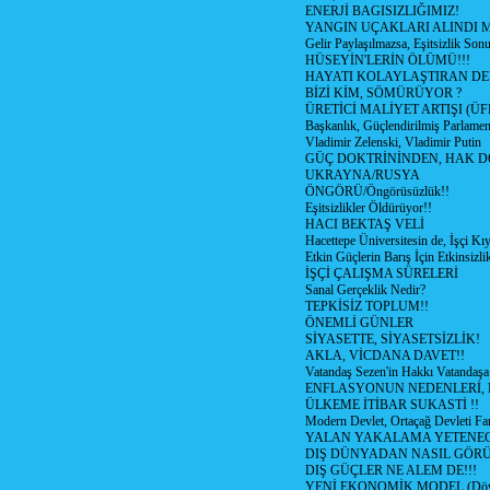
ENERJİ BAGISIZLIĞIMIZ!
YANGIN UÇAKLARI ALINDI M
Gelir Paylaşılmazsa, Eşitsizlik Sonu
HÜSEYİN'LERİN ÖLÜMÜ!!!
HAYATI KOLAYLAŞTIRAN D
BİZİ KİM, SÖMÜRÜYOR ?
ÜRETİCİ MALİYET ARTIŞI (ÜF
Başkanlık, Güçlendirilmiş Parlamen
Vladimir Zelenski, Vladimir Putin
GÜÇ DOKTRİNİNDEN, HAK D
UKRAYNA/RUSYA
ÖNGÖRÜ/Öngörüsüzlük!!
Eşitsizlikler Öldürüyor!!
HACI BEKTAŞ VELİ
Hacettepe Üniversitesin de, İşçi Kıy
Etkin Güçlerin Barış İçin Etkinsizlik
İŞÇİ ÇALIŞMA SÜRELERİ
Sanal Gerçeklik Nedir?
TEPKİSİZ TOPLUM!!
ÖNEMLİ GÜNLER
SİYASETTE, SİYASETSİZLİK!
AKLA, VİCDANA DAVET!!
Vatandaş Sezen'in Hakkı Vatandaşa
ENFLASYONUN NEDENLERİ, N
ÜLKEME İTİBAR SUKASTİ !!
Modern Devlet, Ortaçağ Devleti Far
YALAN YAKALAMA YETENEG
DIŞ DÜNYADAN NASIL GÖR
DIŞ GÜÇLER NE ALEM DE!!!
YENİ EKONOMİK MODEL (Dövize