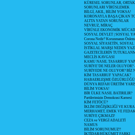
KÜRESEL SORUNLAR, ORTAK
SORUNLARI VİRÜSLEMEK
BİLGİ, AKIL, BİLİM YOKSA!
KORONAYLA BAŞA ÇIKAN TO
ALTTA YATAN SORUNLAR
NEVRUZ, MİRAÇ
VİRÜSLE EKONOMİK MÜCAD
SOSYAL DEVLET | SOSYAL Y
Corona Nedir? Korunmanın Önlemle
SOSYAL SİYASETİN, SOSYAL
İSTİKLAL MARŞI NEDEN YAZI
GAZETECİLERİN TUTUKLAN
MECLİS KAVGASI
KAMU NASIL TASARRUF YAP
SURİYE’DE NELER OLUYOR? – 1
SURİYEDE NE OLUYOR? BİZ 
KİM TASARRUF YAPACAK?
HABAERLEŞME ÖZGÜRLÜĞÜN
DÜNYA REFAH ÜRETİM YARIŞ
BİLİM YOKSA!
BİR ÜLKE NASIL BATIRILIR?
Partilerimizin Demokrasi Karnesi
KİM FETÖCÜ?
İKLİM DEĞİŞİKLİĞİ VE KURA
MERHAMET, EMEK VE FEDA
SURİYE ÇIKMAZI!
CEZA ve VERGİ ADALETİ
NAMUS
BİLİM SORUNUMUZ!!
İKTİDAR/HÜKÜMET FARKI