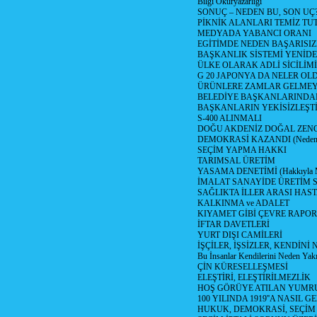
Bilgi Okuryazarlığı
SONUÇ – NEDEN BU, SON UÇ
PİKNİK ALANLARI TEMİZ TU
MEDYADA YABANCI ORANI
EGİTİMDE NEDEN BAŞARISIZ
BAŞKANLIK SİSTEMİ YENİDE
ÜLKE OLARAK ADLİ SİCİLİM
G 20 JAPONYA DA NELER OLDU? 
ÜRÜNLERE ZAMLAR GELMEYE B
BELEDİYE BAŞKANLARINDAN
BAŞKANLARIN YEKİSİZLEŞTİ
S-400 ALINMALI
DOĞU AKDENİZ DOĞAL ZENG
DEMOKRASİ KAZANDI (Neden D
SEÇİM YAPMA HAKKI
TARIMSAL ÜRETİM
YASAMA DENETİMİ (Hakkıyla Me
İMALAT SANAYİDE ÜRETİM
SAĞLIKTA İLLER ARASI HAS
KALKINMA ve ADALET
KIYAMET GİBİ ÇEVRE RAPO
İFTAR DAVETLERİ
YURT DIŞI CAMİLERİ
İŞÇİLER, İŞSİZLER, KENDİN
Bu İnsanlar Kendilerini Neden Yak
ÇİN KÜRESELLEŞMESİ
ELEŞTİRİ, ELEŞTİRİLMEZLİK
HOŞ GÖRÜYE ATILAN YUMR
100 YILINDA 1919''A NASIL G
HUKUK, DEMOKRASİ, SEÇİM