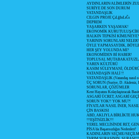
AYDINLARIN/ALİMLERİN ZUL
SURİYE DE SON DURUM
VATANDAŞLIK
CILGIN PROJE ÇıLğInLıĞı
DEPREM
YAŞARKEN YAŞAMAK!
EKONOMİK KURUTULUŞ/Cİ
HALKIN TEPKİSİ KİME/NEYE?
YARININ SORUNLARI NELER
ÖYLE YAPMASAYDIK, BÖYLE
HER ŞEY YOLUNDA MI?
EKONOMİDEN Bİ HABER!
TOPLUSAL MUTABAKAT/UZL
YAREN KÜLTÜRÜ
KASIM SÜLEYMANİ, ÖLDÜR
VATANDAŞIN HALİ !!
VATANDAŞLIK (Vatandaş nasıl ol
ÜÇ SORUN (Suriye, D. Akdeniz, 
SORUNLAR, ÇÖZÜMLER
Kent Hayatını Kolaylaştıracak Basi
ASGARİ ÜCRET, ASGARİ GEÇ
SORUN YOK!! YOK MU?!
FİYATLAR NASIL İNER, NASI
ÇİN BASKISI
ABD, AKLIYLA BİRLİKTE HU
!!!EŞİTSİZLİK!!!
YEREL MECLİSİNDE RET, GEN
PİSA'da Başarısızlığın Nedenleri!
KADINLARIN SEÇME//SEÇİL
TARIM ŞURASININ, ŞURASI!!!