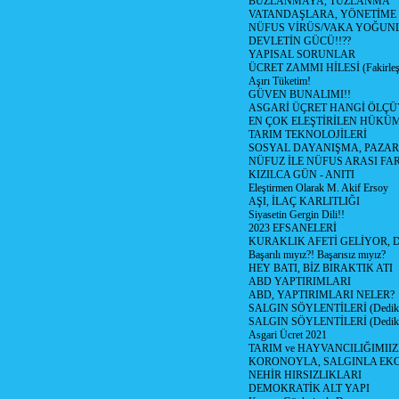
BUZLANMAYA, TUZLANMA
VATANDAŞLARA, YÖNETİME
NÜFUS VİRÜS/VAKA YOĞUN
DEVLETİN GÜCÜ!!??
YAPISAL SORUNLAR
ÜCRET ZAMMI HİLESİ (Fakirle
Aşırı Tüketim!
GÜVEN BUNALIMI!!
ASGARİ ÜÇRET HANGİ ÖLÇÜ
EN ÇOK ELEŞTİRİLEN HÜKÜ
TARIM TEKNOLOJİLERİ
SOSYAL DAYANIŞMA, PAZAR
NÜFUZ İLE NÜFUS ARASI FA
KIZILCA GÜN - ANITI
Eleştirmen Olarak M. Akif Ersoy
AŞI, İLAÇ KARLITLIĞI
Siyasetin Gergin Dili!!
2023 EFSANELERİ
KURAKLIK AFETİ GELİYOR, 
Başarılı mıyız?! Başarısız mıyız?
HEY BATI, BİZ BIRAKTIK ATI
ABD YAPTIRIMLARI
ABD, YAPTIRIMLARI NELER?
SALGIN SÖYLENTİLERİ (Dediko
SALGIN SÖYLENTİLERİ (Dediko
Asgari Ücret 2021
TARIM ve HAYVANCILIĞIMII
KORONOYLA, SALGINLA EK
NEHİR HIRSIZLIKLARI
DEMOKRATİK ALT YAPI