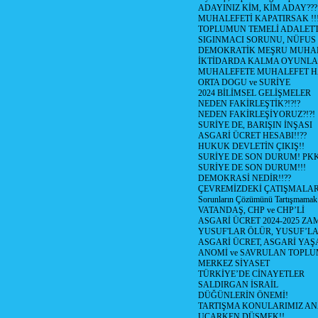
ADAYINIZ KİM, KİM ADAY???
MUHALEFETİ KAPATIRSAK !!
TOPLUMUN TEMELİ ADALETTİ
SIGINMACI SORUNU, NÜFUS
DEMOKRATİK MEŞRU MUHAL
İKTİDARDA KALMA OYUNLA
MUHALEFETE MUHALEFET H
ORTA DOGU ve SURİYE
2024 BİLİMSEL GELİŞMELER
NEDEN FAKİRLEŞTİK?!?!?
NEDEN FAKİRLEŞİYORUZ?!?!
SURİYE DE, BARIŞIN İNŞASI
ASGARİ ÜCRET HESABI!!??
HUKUK DEVLETİN ÇIKIŞ!!
SURİYE DE SON DURUM! PK
SURİYE DE SON DURUM!!!
DEMOKRASİ NEDİR!!??
ÇEVREMİZDEKİ ÇATIŞMALAR (S
Sorunların Çözümünü Tartışmamak
VATANDAŞ, CHP ve CHP’Lİ
ASGARİ ÜCRET 2024-2025 Z
YUSUF'LAR ÖLÜR, YUSUF’LA
ASGARİ ÜCRET, ASGARİ YAŞ
ANOMİ ve SAVRULAN TOPLU
MERKEZ SİYASET
TÜRKİYE’DE CİNAYETLER
SALDIRGAN İSRAİL
DÜĞÜNLERİN ÖNEMİ!
TARTIŞMA KONULARIMIZ AN
UÇARKEN DÜŞMEK!!