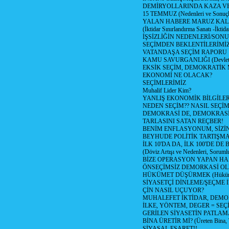
DEMİRYOLLARINDA KAZA V
15 TEMMUZ (Nedenleri ve Sonuçl
YALAN HABERE MARUZ KA
(İktidar Sınırlandırma Sanatı -İktida
İŞSİZLİĞİN NEDENLERİ/SON
SEÇİMDEN BEKLENTİLERİMİZ
VATANDAŞA SEÇİM RAPORU
KAMU SAVURGANLIĞI (Devlet n
EKSİK SEÇİM, DEMOKRATİK 
EKONOMİ NE OLACAK?
SEÇİMLERİMİZ
Muhalif Lider Kim?
YANLIŞ EKONOMİK BİLGİLE
NEDEN SEÇİM?? NASIL SEÇİM
DEMOKRASİ DE, DEMOKRASİ
TARLASINI SATAN REÇBER!
BENİM ENFLASYONUM, SİZ
BEYHUDE POLİTİK TARTIŞMA
İLK 10'DA DA, İLK 100'DE D
(Döviz Artışı ve Nedenleri, Sorumlu
BİZE OPERASYON YAPAN HA
ÖNSEÇİMSİZ DEMORKASİ OL
HÜKÜMET DÜŞÜRMEK (Hükümet
SİYASETÇİ DİNLEME/ŞEÇME 
ÇİN NASIL UÇUYOR?
MUHALEFET İKTİDAR, DEMO
İLKE, YÖNTEM, DEGER = SEÇ
GERİLEN SİYASETİN PATLAM
BİNA ÜRETİR Mİ? (Üreten Bina, 
SİYASAL ESARET!!