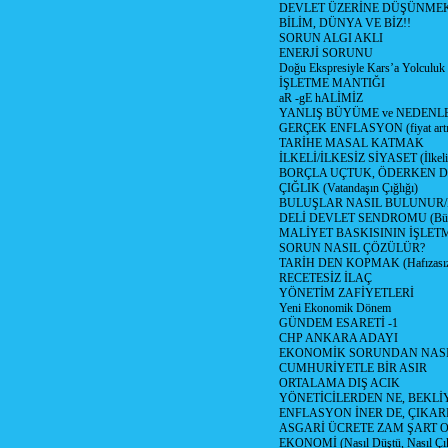
DEVLET ÜZERİNE DÜŞÜNME
BİLİM, DÜNYA VE BİZ!!
SORUN ALGI AKLI
ENERJİ SORUNU
Doğu Ekspresiyle Kars’a Yolculuk
İŞLETME MANTIĞI
aR -gE hALİMİZ
YANLIŞ BÜYÜME ve NEDENLE
GERÇEK ENFLASYON (fiyat artış
TARİHE MASAL KATMAK
İLKELİ/İLKESİZ SİYASET (İlkeli/
BORÇLA UÇTUK, ÖDERKEN D
ÇIĞLIK (Vatandaşın Çığlığı)
BULUŞLAR NASIL BULUNUR
DELİ DEVLET SENDROMU (Büyük
MALİYET BASKISININ İŞLE
SORUN NASIL ÇÖZÜLÜR?
TARİH DEN KOPMAK (Hafızasız
RECETESİZ İLAÇ
YÖNETİM ZAFİYETLERİ
Yeni Ekonomik Dönem
GÜNDEM ESARETİ -1
CHP ANKARA ADAYI
EKONOMİK SORUNDAN NASIL
CUMHURİYETLE BİR ASIR
ORTALAMA DIŞ ACIK
YÖNETİCİLERDEN NE, BEKLİ
ENFLASYON İNER DE, ÇIKA
ASGARİ ÜCRETE ZAM ŞART O
EKONOMİ (Nasıl Düştü, Nasıl Çı