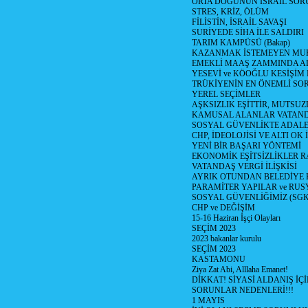
ORTA DOGUNUN İSRAİL SO
STRES, KRİZ, ÖLÜM
FİLİSTİN, İSRAİL SAVAŞI
SURİYEDE SİHA İLE SALDIRI
TARIM KAMPÜSÜ (Bakap)
KAZANMAK İSTEMEYEN MU
EMEKLİ MAAŞ ZAMMINDA A
YESEVİ ve KÖOĞLU KESİŞİM
TRÜKİYENİN EN ÖNEMLİ SO
YEREL SEÇİMLER
AŞKSIZLIK EŞİTTİR, MUTSUZ
KAMUSAL ALANLAR VATAND
SOSYAL GÜVENLİKTE ADALE
CHP, İDEOLOJİSİ VE ALTI OK 
YENİ BİR BAŞARI YÖNTEMİ
EKONOMİK EŞİTSİZLİKLER 
VATANDAŞ VERGİ İLİŞKİSİ
AYRIK OTUNDAN BELEDİYE
PARAMİTER YAPILAR ve RUS
SOSYAL GÜVENLİĞİMİZ (SGK
CHP ve DEĞİŞİM
15-16 Haziran İşçi Olayları
SEÇİM 2023
2023 bakanlar kurulu
SEÇİM 2023
KASTAMONU
Ziya Zat Abi, Alllaha Emanet!
DİKKAT! SİYASİ ALDANIŞ İÇİ
SORUNLAR NEDENLERİ!!!
1 MAYIS