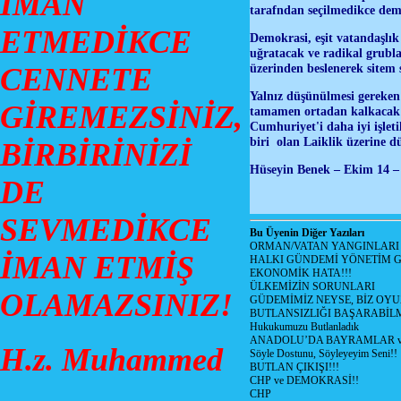
İMAN
tarafndan seçilmedikce demo
ETMEDİKCE
Demokrasi, eşit vatandaşlık
uğratacak ve radikal grubla
üzerinden beslenerek sitem
CENNETE
Yalnız düşünülmesi gereken 
GİREMEZSİNİZ,
tamamen ortadan kalkacak v
Cumhuriyet'i daha iyi işlet
biri olan Laiklik üzerine 
BİRBİRİNİZİ
Hüseyin Benek – Ekim 14 –
DE
SEVMEDİKCE
Bu Üyenin Diğer Yazıları
ORMAN/VATAN YANGINLARI !
İMAN ETMİŞ
HALKI GÜNDEMİ YÖNETİM G
EKONOMİK HATA!!!
ÜLKEMİZİN SORUNLARI
OLAMAZSINIZ!
GÜDEMİMİZ NEYSE, BİZ OYU
BUTLANSIZLIĞI BAŞARABİLM
Hukukumuzu Butlanladık
ANADOLU’DA BAYRAMLAR ve
H.z. Muhammed
Söyle Dostunu, Söyleyeyim Seni!!
BUTLAN ÇIKIŞI!!!
CHP ve DEMOKRASİ!!
CHP