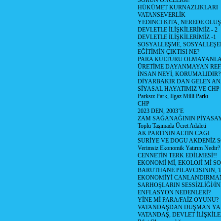
SORUN ÖNCELİĞİ!
HÜKÜMET KURNAZLIKLARI
VATANSEVERLİK
YEDİNCİ KITA, NEREDE OLU
DEVLETLE İLİŞKİLERİMİZ - 2
DEVLETLE İLİŞKİLERİMİZ -1
SOSYALLEŞME, SOSYALLEŞ
EĞİTİMİN ÇIKTISI NE?
PARA KÜLTÜRÜ OLMAYANLA
ÜRETİME DAYANMAYAN REF
İNSAN NEYİ, KORUMALIDIR?
DİYARBAKIR DAN GELEN AN
SİYASAL HAYATIMIZ VE CHP
Parksız Park, Ilgaz Milli Parkı
CHP
2023 DEN, 2003’E
ZAM SAĞANAĞININ PİYASAY
Toplu Taşımada Ücret Adaleti
AK PARTİNİN ALTIN CAGI
SURİYE VE DOGU AKDENİZ 
Verimsiz Ekonomik Yatırım Nedir?
CENNETİN TERK EDİLMESİ!!
EKONOMİ Mİ, EKOLOJİ Mİ 
BARUTHANE PİLAVCISININ, 
EKONOMİYİ CANLANDIRMANI
SARHOŞLARIN SESSİZLİĞİ/İNİ
ENFLASYON NEDENLERİ?
YİNE Mİ PARA/FAİZ OYUNU?
VATANDAŞDAN DÜŞMAN Y
VATANDAŞ, DEVLET İLİŞKİLE