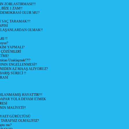
N ZORLASTIRMASI!!!
 BİZE 1 ZAM!!
 DEMOKRASİ OLUR MU?
 SAÇ TARAMAK!!!
APISI
LAŞANLARDAN OLMAK!!
I !!
uyuz?
KİM YAPMALI?
e ÇÖZÜMLERİ
ETME!
ıktan Uzaklaşmak!?!?
NIN ENGELLENMESİ!!
 NEDEN AZ MAAŞ ALIYORUZ?
 BARIŞ SÜRECİ !!
RASİ
LANMAMIŞ HAYATTIR!!!
ÜDAPAR YOLA DEVAM ETMEK
RESİ
IN MALİYETİ!!
İYAET GÜRÜLTÜSÜ
 TARAFSIZ OLMALIYIZ?
optu mu?