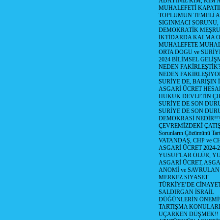
ADAYINIZ KİM, KİM 
MUHALEFETİ KAPATIR
TOPLUMUN TEMELİ AD
SIGINMACI SORUNU,
DEMOKRATİK MEŞRU 
İKTİDARDA KALMA 
MUHALEFETE MUHAL
ORTA DOGU ve SURİY
2024 BİLİMSEL GELİ
NEDEN FAKİRLEŞTİK?!
NEDEN FAKİRLEŞİYOR
SURİYE DE, BARIŞIN 
ASGARİ ÜCRET HESAB
HUKUK DEVLETİN ÇIK
SURİYE DE SON DUR
SURİYE DE SON DURU
DEMOKRASİ NEDİR!!?
ÇEVREMİZDEKİ ÇATIŞM
Sorunların Çözümünü Tar
VATANDAŞ, CHP ve CH
ASGARİ ÜCRET 2024-
YUSUF'LAR ÖLÜR, YU
ASGARİ ÜCRET, ASGA
ANOMİ ve SAVRULAN
MERKEZ SİYASET
TÜRKİYE’DE CİNAYE
SALDIRGAN İSRAİL
DÜĞÜNLERİN ÖNEMİ
TARTIŞMA KONULARI
UÇARKEN DÜŞMEK!!