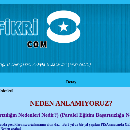
Detay
edenleri!
NEDEN ANLAMIYORUZ?
rızılığın Nedenleri Nedir?) (Paralel Eğitim Başarısızlığa
navda çocuklarımız ortalamanın altın da… Bu 3 yıl da bir yıl yapılan PISA sınavında O
z. Neden acaba?