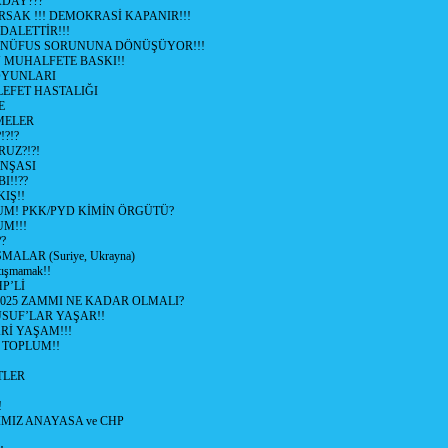
ADAY???
SAK !!! DEMOKRASİ KAPANIR!!!
ALETTİR!!!
 NÜFUS SORUNUNA DÖNÜŞÜYOR!!!
MUHALFETE BASKI!!
OYUNLARI
EFET HASTALIĞI
E
ŞMELER
?!?
UZ?!?!
İNŞASI
I!!??
IŞ!!
UM! PKK/PYD KİMİN ÖRGÜTÜ?
M!!!
?
ALAR (Suriye, Ukrayna)
tışmamak!!
P’Lİ
2025 ZAMMI NE KADAR OLMALI?
SUF’LAR YAŞAR!!
Rİ YAŞAM!!!
 TOPLUM!!
TLER
!
MIZ ANAYASA ve CHP