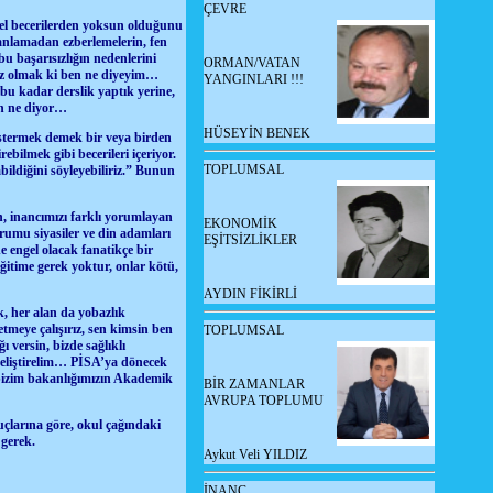
ÇEVRE
mel becerilerden yoksun olduğunu
anlamadan ezberlemelerin, fen
 başarısızlığın nedenlerini
ORMAN/VATAN
sız olmak ki ben ne diyeyim…
YANGINLARI !!!
bu kadar derslik yaptık yerine,
ın ne diyor…
HÜSEYİN BENEK
östermek demek bir veya birden
ebilmek gibi becerileri içeriyor.
TOPLUMSAL
ildiğini söyleyebiliriz.” Bunun
n, inancımızı farklı yorumlayan
EKONOMİK
rumu siyasiler ve din adamları
EŞİTSİZLİKLER
 engel olacak fanatikçe bir
eğitime gerek yoktur, onlar kötü,
AYDIN FİKİRLİ
, her alan da yobazlık
tmeye çalışırız, sen kimsin ben
TOPLUMSAL
versin, bizde sağlıklı
 geliştirelim… PİSA’ya dönecek
 bizim bakanlığımızın Akademik
BİR ZAMANLAR
AVRUPA TOPLUMU
çlarına göre, okul çağındaki
 gerek.
Aykut Veli YILDIZ
İNANÇ