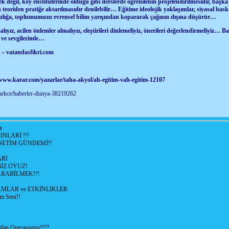
ek değil, köy enstitülerinde olduğu gibi derslerde öğrenilenin projelendirilmesidir, başka
in teoriden pratiğe aktarılmasıdır denilebilir… Eğitime ideolojik yaklaşımlar, siyasal baskı
ısızlığa, toplumumuzu evrensel bilim yarışından kopararak çağının dışına düşürür…
ız, acilen önlemler almalıyız, eleştirileri dinlemeliyiz, önerileri değerlendirmeliyiz… Ba
am ve sevgilerimle…
 – vatandasfikri.com
/www.karar.com/yazarlar/taha-akyol/ah-egitim-vah-egitim-12107
urkce/haberler-dunya-38219262
ı
NLARI !!!
ETİM GÜNDEMİ!!
RI
İZ OYUZ!
RABİLMEK!!!
LAR ve ETKİNLİKLER
m Seni!!
lan Operasyonu!!??