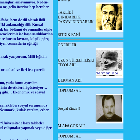
i mesajları anlayamıyor. Neden-
 ne, gelin üzerine hep beraber
TAKLİDİ
DİNİDARLIK,
abe, hem de dil olarak ikili
TAKVAİ DİNDARLIK
İki anlamadığı dille Kutsal
k bir bölümü de cemaatler eliyle
encilerimiz ise başarısızlıklardan
SITDIK FANİ
ince burun kıvıran, küçük göre,
yen cemaatlerin eğittiği
ÖNERİLER
arak yazıyorum, Milli Eğitim
UZUN SÜRELİ İLİŞKİ
TİYOLARI…
orta üstü ve ileri üst yeterlik
DERMAN ABİ
alım, yada bunu ayıralım
inin de etkilerini gösteriyor…
TOPLUMSAL
nış gibi… Ekonomik ve sosyal
kaynaklı bir sosyal sorunumuz
Sosyal Zincir!!
 Neumark, kulak verelim, ezber
 “Üniversitede bazı talebeler
M.Akif GÖKALP
özel çalışmalar yapmak veya diğer
TOPLUMSAL