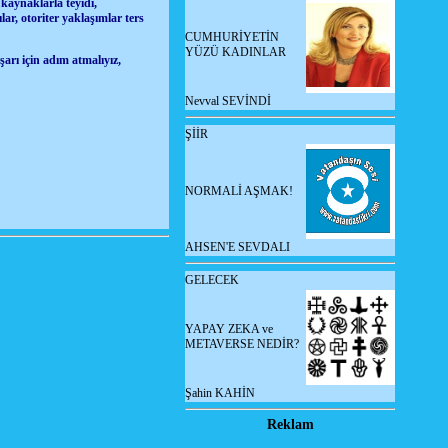
 kaynaklarla teyidi,
lar, otoriter yaklaşımlar ters
CUMHURİYETİN
YÜZÜ KADINLAR
şarı için adım atmalıyız,
Nevval SEVİNDİ
ŞİİR
NORMALİ AŞMAK!
AHSEN'E SEVDALI
GELECEK
YAPAY ZEKA ve
METAVERSE NEDİR?
Şahin KAHİN
Reklam