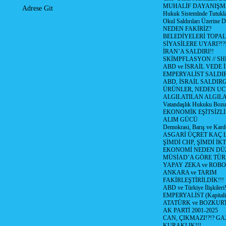
MUHALİF DAYANIŞM
Adrese Git
Hukuk Sistemlnde Tutukl
Okul Saldırıları Üzerine
NEDEN FAKİRİZ?
BELEDİYELERİ TOPA
SİYASİLERE UYARI?!?
İRAN’A SALDIRI!!
SKİMPFLASYON // S
ABD ve İSRAİL VEDE 
EMPERYALİST SALDIR
ABD, İSRAİL SALDIR
ÜRÜNLER, NEDEN UC
ALGILATILAN ALGIL
Vatandaşlık Hukuku Bozu
EKONOMİK EŞİTSİZLİ
ALIM GÜCÜ
Demokrasi, Barış ve Karde
ASGARİ ÜÇRET KAÇ L
ŞİMDİ CHP, ŞİMDİ İK
EKONOMİ NEDEN DÜ
MÜSİAD’A GÖRE TÜR
YAPAY ZEKA ve ROBO
ANKARA ve TARIM
FAKİRLEŞTİRİLDİK!!!
ABD ve Türkiye İlişkileri!
EMPERYALİST (Kapital
ATATÜRK ve BOZKUR
AK PARTİ 2001-2025
CAN, ÇIKMAZI!?!? GA
KURAKLIK!!!