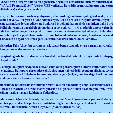
66,1’i orta düzey ve altında bu öğrenciler, deyimleri, atasözlerini, hiciv ve nüktelerdek
r.” (AA, 3 Temmuz 2019)”” Veriler MEB verileri… Bu ciddi sorun, üzülüyoruz ama çözüm
slerini çağıralım çare arayalım…
rum, ben bu sorunun nedeni şu diyorum, ülkemizde eğitim birmiş gibi gözükse de, hem alf
bi bir hal var… Bir yan da Arap Alfabeleriyle, Elif ba denilen bir eğitim devam ediyor… 
leme çalışmaları devam ediyor, üç bunların bir bölümü kamu eliyle yapılırken daha büyü
 eğitimin yanında paralel bir eğitim daha ortaya çıkıyor… İki arada bir derece kalan öğr
ne de kendini kapatıyor olsa gerek… Bunun yanında sistemle barışık olmayan, bilim dey
im şıh, şeyh her şeyi biliyor, üstad’ı azam, bilim adamlarının adamı, hocaların hocası, di
ı sınavlarda başarı beklemek çocuklarımıza haksızlık etmek desek yeridir…
cilerinden Taha Akyol bu sorunu sık sık yazar, bende yazımda onun yazısından yararlan
lıntı yapmaya devam etmiş Taha bey…
laştırıldığında bütün dersler için temel altı ve temel alt yeterlik düzeylerinde bir düşüş, 
 tespit edildi.”
 arttığın da eğitim seviyesi de artıyor, emin olun paralel eğitim dilini ve müfredatını aş
k olacağız… Bu rapora göre sadece okul, öğretmen kalitesi değil, çocuğun ailesinin, çevres
, evde ve okulda kütüphane bulunması, ailenin çocuğa ilgisi, otoriter değil ilkeli davra
im de çocuklarda başarıyı yükseltiyor.”
bu eğitimde başarısızlık sorunumuz “zekâ” sorunu olmadığıdır, kendi eksiklerimizden 
… Başka bir örnek ise birinci maarif şurasında ki şu sese Alman akadamiyen Prof. Fritz
 eğitim nasılda havada kaldığının ifadesidir…
tim vermiş, öğrencileri izlemiş biri olarak “Birinci Maarif Şurası”ında şunları söylemiş:
n tek şey dersleri takip etmek ve anlatılan bilgileri imtihan için ezberlemektir... Fakat 
ştırmak fikri hemen, hemen hiç yok...” (Maarif Şûrası, sf. 455)