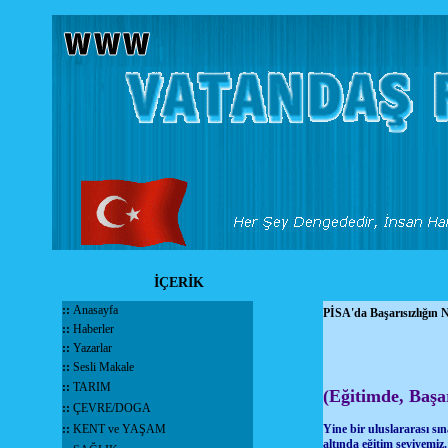
İÇERİK
::
Anasayfa
PİSA'da Başarısızlığın N
::
Haberler
::
Yazarlar
::
Sesli Makale
::
TARIM
(Eğitimde, Başa
::
ÇEVRE/DOGA
::
KENT ve YAŞAM
Yine bir uluslararası sı
altında eğitim seviyemi