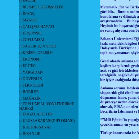
::
SAĞLIK
::
BİLİMSEL GELİŞMELER
Matematik, fen ve Türkç
görüldü… Bunun nedeni a
::
İNANÇ
konularına ve dilimizle
::
SİYASET
araştırmalıdır… Bu başa
Hepimiz bu başarısızlığı
::
ÇALIŞMA HAYATI
ne sonuç alıyoruz ona b
::
DÜŞÜNSEL
Sabancı Üniversitesi Eği
::
TOPLUMSAL
fazla metindeki bilgileri
::
SAGLIK İÇİN SPOR
Dolayısıyla Türkiye’de 1
::
KİŞİSEL GELİŞİM
topluma yansıması şöyl
::
EKONOMİ
Genel olarak anlama soru
::
EGİTİM
kişilere karşı kendi gr
acık ve gizli körüklerle
::
YARGIDAN
tarafgirlik, sağlıklı düş
::
GÜVENLİK
biz iyiyiz aralığında dü
::
TEKNOLOJİ
Anlama sorunu, böylesine
::
HOBİLER
slogancılık gibi zihnî t
düşmanın, kime, şuna, ö
::
MAĞAZİN
düşünceye neden olacak ş
::
TOPLUMSAL YÖNLENDİRME
olursak, PİSA da neden 
HABERİ
Becerilerin İzlenmesi v
::
DOGAL AFETLER
“”Milli Eğitim’in yaptığ
::
ULUSLARARASI(DİPLOMASİ)
çocuklarımızın en yeters
::
KÜLTÜR-SANAT
Türkçe konusunda ise A
::
İNSANLIK