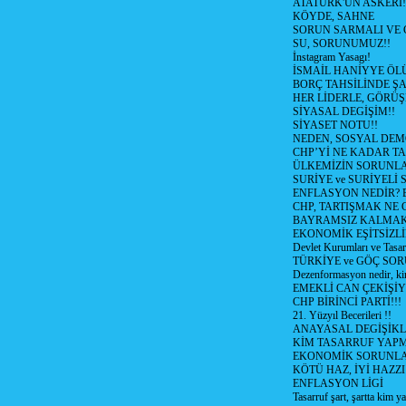
ATATÜRK'ÜN ASKERİ!
KÖYDE, SAHNE
SORUN SARMALI VE 
SU, SORUNUMUZ!!
İnstagram Yasagı!
İSMAİL HANİYYE ÖL
BORÇ TAHSİLİNDE ŞA
HER LİDERLE, GÖRÜŞ
SİYASAL DEGİŞİM!!
SİYASET NOTU!!
NEDEN, SOSYAL DEM
CHP’Yİ NE KADAR T
ÜLKEMİZİN SORUNLA
SURİYE ve SURİYELİ
ENFLASYON NEDİR? Bizi
CHP, TARTIŞMAK NE G
BAYRAMSIZ KALMAK
EKONOMİK EŞİTSİZL
Devlet Kurumları ve Tasar
TÜRKİYE ve GÖÇ SOR
Dezenformasyon nedir, ki
EMEKLİ CAN ÇEKİŞİY
CHP BİRİNCİ PARTİ!!!
21. Yüzyıl Becerileri !!
ANAYASAL DEGİŞİKLİ
KİM TASARRUF YAPMA
EKONOMİK SORUNL
KÖTÜ HAZ, İYİ HAZZI
ENFLASYON LİGİ
Tasarruf şart, şartta kim y