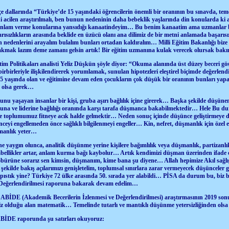
e dallarında “Türkiye’de 15 yaşındaki öğrencilerin önemli bir oranının bu sınavda, te
cilen araştırılmalı, ben bunun nedeninin daha bebeklik yaşlarında din konularda ki 
 anlam verme konularına yansıdığı kanaatindeyim… Bu benim kanaatim ama uzmanlar bu
rısızlıkların arasında beklide en üzücü olanı ana dilimiz de bir metni anlamada başarı
n nedenlerini arayalım bulalım bunları ortadan kaldıralım… Milli Eğitim Bakanlığı bize 
akmak lazım deme zamanı gelsin artık! Bir eğitim uzmanına kulak verecek olursak bak
tim Politikaları analisti Yeliz Düşkün şöyle diyor: “Okuma alanında üst düzey beceri g
 birbirleriyle ilişkilendirerek yorumlamak, sunulan hipotezleri eleştirel biçimde değerlendir
5 yaşında olan ve eğitimine devam eden çocukların çok düşük bir oranının bunları yapab
e olsa gerek…
nu yaşayan insanlar bir kişi, gruba aşırı bağlılık içine girerek… Başka şekilde düşüne
ubuna ve liderine bağlılığı oranında karşı tarafa düşmanca bakabilmektedir… Hele Bu du
rse toplumumuz fitneye acık halde gelmektir… Neden sonuç içinde düşünce geliştirmeye de
ünceyi engellemeden önce sağlıklı bilgilenmeyi engeller… Kin, nefret, düşmanlık için özel 
şmanlık yeter…
 yaygın olunca, analitik düşünme yerine kişilere bağımlılık veya düşmanlık, partizanlık
embellikler artar, anlam kurma bağı kaybolur… Artık kendimizi düşman üzerinden ifade e
bürüne sorarız sen kimsin, düşmanım, kime bana şu diyene… Allah hepimize Akıl sağlığı 
ekilde bakış açılarımızı genişletelim, toplumsal sınırlara zarar vermeyecek düşünceler
pıstık yine? Türkiye 72 ülke arasında 50. sırada yer alabildi… PİSA da durum bu, biz
e Değerlendirilmesi raporuna bakarak devam edelim…
ı ABİDE (Akademik Becerilerin İzlenmesi ve Değerlendirilmesi) araştırmasının 2019 sonu
iz olduğu alan matematik… Temelinde tutarlı ve mantıklı düşünme yetersizliğinden olsa
BİDE raporunda şu satırları okuyoruz: