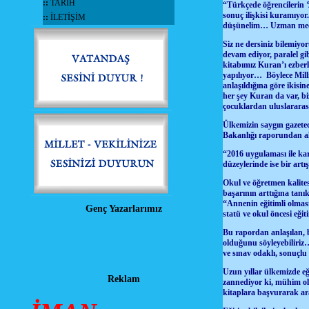
::
TARİH
“Türkçede öğrencilerin %
sonuç ilişkisi kuramıyo
::
İLETİŞİM
düşünelim… Uzman mecli
Siz ne dersiniz bilemiyo
devam ediyor, paralel gi
kitabımız Kuran’ı ezber
yapılıyor… Böylece Milli
anlaşıldığına göre ikisi
her şey Kuran da var, biz
çocuklardan uluslararas
Ülkemizin saygın gazete
Bakanlığı raporundan a
“2016 uygulaması ile karşı
düzeylerinde ise bir artış
Okul ve öğretmen kalitesi
başarının arttığına tanı
“Annenin eğitimli olması
Genç Yazarlarımız
statü ve okul öncesi eğit
Bu rapordan anlaşılan, 
olduğunu söyleyebiliriz
ve sınav odaklı, sonuçlu
Uzun yıllar ülkemizde eği
Reklam
zannediyor ki, mühim ola
kitaplara başvurarak ara