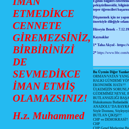
İMAN
Eğitim bilgileri ezberlem
pekiştirilmesidir, bilgin
teper öğrencileri başar
ETMEDİKCE
Düşmemek için ne yapmalıy
önerisiyle dileğiyle sel
CENNETE
Hüseyin Benek – 7.12.19
GİREMEZSİNİZ,
Kaynaklar
1* Taha Akyol -
https:/
BİRBİRİNİZİ
2*
https://www.bbc.com/t
DE
SEVMEDİKCE
Bu Üyenin Diğer Yazılar
ORMAN/VATAN YANGI
HALKI GÜNDEMİ YÖN
İMAN ETMİŞ
EKONOMİK HATA!!!
ÜLKEMİZİN SORUNLA
GÜDEMİMİZ NEYSE, B
OLAMAZSINIZ!
BUTLANSIZLIĞI BAŞA
Hukukumuzu Butlanladık
ANADOLU’DA BAYRAM
Söyle Dostunu, Söyleyeyi
H.z. Muhammed
BUTLAN ÇIKIŞI!!!
CHP ve DEMOKRASİ!!
CHP
CHP Genel Merkezine But