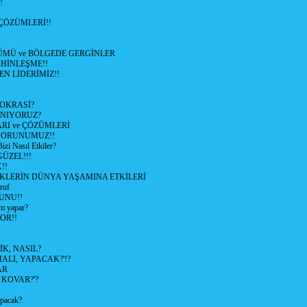
!
ÇÖZÜMLERİ!!
ÜMÜ ve BÖLGEDE GERGİNLER
HİNLEŞME!!
EN LİDERİMİZ!!
OKRASİ?
ANIYORUZ?
RI ve ÇÖZÜMLERİ
 SORUNUMUZ!!
 Nasıl Etkiler?
ÜZEL!!!
!!
İKLERİN DÜNYA YAŞAMINA ETKİLERİ
ruf
UNU!!
m yapar?
OR!!
K, NASIL?
LI, YAPACAK?'!?
AR
 KOVAR?'?
apacak?