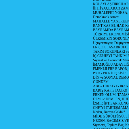
KOLAYLAŞTIRICILARI
İİHTİYAÇLARA 3 ZAM,
MUHALEFET YOKSA,
Demokratik Anomi
MAHALLE YANERKEN
RANT KAPISI, HAK K
BAYRAMDA BAYRAM
TÜRKİYE EKONOMİSİ
ÜLKEMİZİN SORUNLAR
Uçuyormuyuz, Düşüyorm
EN ÇOK TASARRUFU 
TARIM SORUNLARI v
İÇ CEPHEYİ TAHKİM 
Siyasal ve Ekonomik Mant
İMAMOĞLU ADAYLIĞI
EMEKLİLERE RAPOR,
PYD - PKK İLİŞKİSİ !!
DİN ve SOSYAL DEMO
GÜNDEM
ABD- TÜRKİYE- İRAN
BARIŞ KAPISI AÇIK!!
ERKEN ÖLÜM, TAMAM
DEM ile DEMLEN, H
İZMİR İKTİSAR KONG
CHP’Yİ TARTIŞMAMAN
Neden, Buraya Geldik?
MİDE GÜRÜLTÜSÜ, S
NEDEN, BAGIMSIZ VE
Siyasetçi, Toplum Bagı K