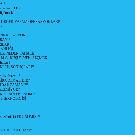
A!!
ama Nasıl Olur?
 Düşünmek?
L ÖRDEK YAPMA OPERASYONLARI!
!?
HRİNKFLASYON
İRAN!!
ILAR!!
GANLIĞI
UZ, NEDEN PAHALI?
ARLA, DÜŞÜNMEK, SEÇMEK !!
lunca!!
KLER, SONUÇLARI!!
şlik Süreci!!!
İRA OLMALIDIR?
TİDAR ZAMANI!!!
ZELMİYOR?
KİYENİN EKONOMİSİ
T TEKNOLOJİSİ
!!
ist Sömürü) EKONOMİSİ!!
T
ZZE DE, KATLİAM!!