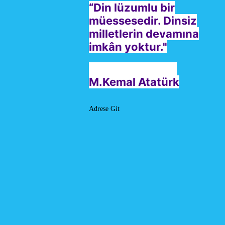
“Din lüzumlu bir
müessesedir. Dinsiz
milletlerin devamına
imkân yoktur."
M.Kemal Atatürk
Adrese Git