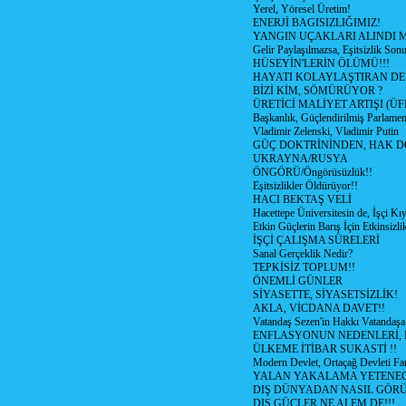
Yerel, Yöresel Üretim!
ENERJİ BAGISIZLIĞIMIZ!
YANGIN UÇAKLARI ALINDI M
Gelir Paylaşılmazsa, Eşitsizlik Sonu
HÜSEYİN'LERİN ÖLÜMÜ!!!
HAYATI KOLAYLAŞTIRAN D
BİZİ KİM, SÖMÜRÜYOR ?
ÜRETİCİ MALİYET ARTIŞI (ÜF
Başkanlık, Güçlendirilmiş Parlamen
Vladimir Zelenski, Vladimir Putin
GÜÇ DOKTRİNİNDEN, HAK D
UKRAYNA/RUSYA
ÖNGÖRÜ/Öngörüsüzlük!!
Eşitsizlikler Öldürüyor!!
HACI BEKTAŞ VELİ
Hacettepe Üniversitesin de, İşçi Kıy
Etkin Güçlerin Barış İçin Etkinsizlik
İŞÇİ ÇALIŞMA SÜRELERİ
Sanal Gerçeklik Nedir?
TEPKİSİZ TOPLUM!!
ÖNEMLİ GÜNLER
SİYASETTE, SİYASETSİZLİK!
AKLA, VİCDANA DAVET!!
Vatandaş Sezen'in Hakkı Vatandaşa
ENFLASYONUN NEDENLERİ, N
ÜLKEME İTİBAR SUKASTİ !!
Modern Devlet, Ortaçağ Devleti Far
YALAN YAKALAMA YETENEG
DIŞ DÜNYADAN NASIL GÖR
DIŞ GÜÇLER NE ALEM DE!!!