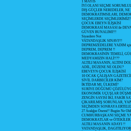
1 MAYIS
İYİ OLANI SEÇME SORUMLU
DIŞ GÜÇLER NEREDELER, NE
DEMOKRATIMSILARI, DEMOK
SEÇİMLERDE SEÇİMLERİMİZ!
ÇOCUK EBEYN İLİŞKİSİ
DEMOKRASİ MASASI ile DEV
GÜVEN BUNALIMI!!!
Siyasilere Not
VATANDAŞLIK SINAVI!!!
DEPREMZEDELERE YADIM için
DEPREM, DEPREM !!
DEMOKRASİNİN TEMELİ, GÜÇ
MEDYAMIZIN HALİ!!??
ALTILI MASANIN, ALTINI D
ADİL, DÜZENE NE OLDU?
EBEVEYN ÇOCUK İLİŞKİSİ
10 OCAK ÇALIŞAN GAZETEC
SİVİL DARBECİLER KİM?
İKTİDAR MI, ÜLKEMİ?
SURİYE DÜĞÜMÜ ÇÖZÜLÜY
EKONOMİK UÇUŞLAR DÜŞME
ZENGİN SAYISI İKİ, FAKİR S
ÇIKARILMIŞ SORUNLAR, YA
SEÇİMDEN SONRAYA ERTEL
27 Aralığın Önemi!! Bugün Ne Ol
CUMHURBAŞKANI SEÇME YA
DEMOKRATLAR ve ÖTEKİLER
ALTILI MASANIN ADAYI !!
VATANDAŞLIK, DAGITILIYOR