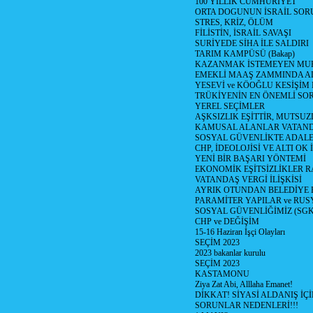
100 YILLIK CUMHURİYET
ORTA DOGUNUN İSRAİL SO
STRES, KRİZ, ÖLÜM
FİLİSTİN, İSRAİL SAVAŞI
SURİYEDE SİHA İLE SALDIRI
TARIM KAMPÜSÜ (Bakap)
KAZANMAK İSTEMEYEN MU
EMEKLİ MAAŞ ZAMMINDA A
YESEVİ ve KÖOĞLU KESİŞİM
TRÜKİYENİN EN ÖNEMLİ SO
YEREL SEÇİMLER
AŞKSIZLIK EŞİTTİR, MUTSUZ
KAMUSAL ALANLAR VATAND
SOSYAL GÜVENLİKTE ADALE
CHP, İDEOLOJİSİ VE ALTI OK 
YENİ BİR BAŞARI YÖNTEMİ
EKONOMİK EŞİTSİZLİKLER 
VATANDAŞ VERGİ İLİŞKİSİ
AYRIK OTUNDAN BELEDİYE
PARAMİTER YAPILAR ve RUS
SOSYAL GÜVENLİĞİMİZ (SGK
CHP ve DEĞİŞİM
15-16 Haziran İşçi Olayları
SEÇİM 2023
2023 bakanlar kurulu
SEÇİM 2023
KASTAMONU
Ziya Zat Abi, Alllaha Emanet!
DİKKAT! SİYASİ ALDANIŞ İÇİ
SORUNLAR NEDENLERİ!!!