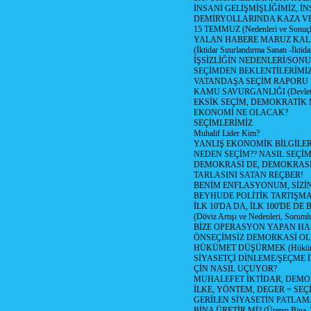
İNSANİ GELİŞMİŞLİĞİMİZ, İ
DEMİRYOLLARINDA KAZA V
15 TEMMUZ (Nedenleri ve Sonuçl
YALAN HABERE MARUZ KA
(İktidar Sınırlandırma Sanatı -İktida
İŞSİZLİĞİN NEDENLERİ/SON
SEÇİMDEN BEKLENTİLERİMİZ
VATANDAŞA SEÇİM RAPORU
KAMU SAVURGANLIĞI (Devlet n
EKSİK SEÇİM, DEMOKRATİK 
EKONOMİ NE OLACAK?
SEÇİMLERİMİZ
Muhalif Lider Kim?
YANLIŞ EKONOMİK BİLGİLE
NEDEN SEÇİM?? NASIL SEÇİM
DEMOKRASİ DE, DEMOKRASİ
TARLASINI SATAN REÇBER!
BENİM ENFLASYONUM, SİZ
BEYHUDE POLİTİK TARTIŞMA
İLK 10'DA DA, İLK 100'DE D
(Döviz Artışı ve Nedenleri, Sorumlu
BİZE OPERASYON YAPAN HA
ÖNSEÇİMSİZ DEMORKASİ OL
HÜKÜMET DÜŞÜRMEK (Hükümet
SİYASETÇİ DİNLEME/ŞEÇME 
ÇİN NASIL UÇUYOR?
MUHALEFET İKTİDAR, DEMO
İLKE, YÖNTEM, DEGER = SEÇ
GERİLEN SİYASETİN PATLAM
BİNA ÜRETİR Mİ? (Üreten Bina, 