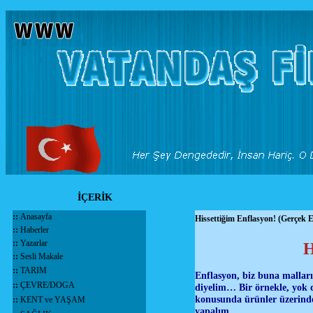
İÇERİK
::
Anasayfa
Hissettiğim Enflasyon! (Gerçek 
::
Haberler
::
Yazarlar
H
::
Sesli Makale
::
TARIM
Enflasyon, biz buna malları
::
ÇEVRE/DOGA
diyelim… Bir örnekle, yok d
konusunda ürünler üzerinde
::
KENT ve YAŞAM
yapalım…