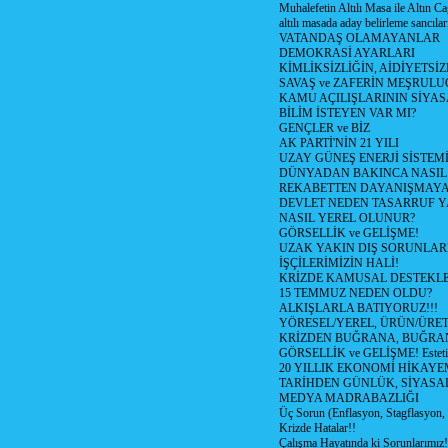
Muhalefetin Altılı Masa ile Altın Ca
altılı masada aday belirleme sancılar
VATANDAŞ OLAMAYANLAR
DEMOKRASİ AYARLARI
KİMLİKSİZLİĞİN, AİDİYETSİ
SAVAŞ ve ZAFERİN MEŞRUL
KAMU AÇILIŞLARININ SİYAS
BİLİM İSTEYEN VAR MI?
GENÇLER ve BİZ
AK PARTİ'NİN 21 YILI
UZAY GÜNEŞ ENERJİ SİSTEM
DÜNYADAN BAKINCA NASI
REKABETTEN DAYANIŞMAY
DEVLET NEDEN TASARRUF 
NASIL YEREL OLUNUR?
GÖRSELLİK ve GELİŞME!
UZAK YAKIN DIŞ SORUNLAR
İŞÇİLERİMİZİN HALİ!
KRİZDE KAMUSAL DESTEKL
15 TEMMUZ NEDEN OLDU?
ALKIŞLARLA BATIYORUZ!!!
YÖRESEL/YEREL, ÜRÜN/ÜRE
KRİZDEN BUĞRANA, BUĞRA
GÖRSELLİK ve GELİŞME! Estetik m
20 YILLIK EKONOMİ HİKAYEM
TARİHDEN GÜNLÜK, SİYASA
MEDYA MADRABAZLIĞI
Üç Sorun (Enflasyon, Stagflasyon,
Krizde Hatalar!!
Çalışma Hayatında ki Sorunlarımız!