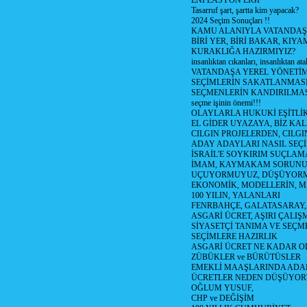
ENFLASYON LİGİ
Tasarruf şart, şartta kim yapacak?
2024 Seçim Sonuçları !!
KAMU ALANIYLA VATANDAŞ
BİRİ YER, BİRİ BAKAR, KIYA
KURAKLIĞA HAZIRMIYIZ?
insanlıktan cıkanları, insanlıktan ata
VATANDAŞA YEREL YÖNETİ
SEÇİMLERİN SAKATLANMASI
SEÇMENLERİN KANDIRILMAS
seçme işinin önemi!!!
OLAYLARLA HUKUKİ EŞİTLİK 
EL GİDER UYAZAYA, BİZ KAL
CILGIN PROJELERDEN, CILGIN
ADAY ADAYLARI NASIL SEÇİ
İSRAİL'E SOYKIRIM SUÇLAMA
İMAM, KAYMAKAM SORUN
UÇUYORMUYUZ, DÜŞÜYORM
EKONOMİK, MODELLERİN, MA
100 YILIN, YALANLARI
FENRBAHÇE, GALATASARAY,
ASGARİ ÜCRET, AŞIRI ÇALIŞ
SİYASETÇİ TANIMA VE SEÇME
SEÇİMLERE HAZIRLIK
ASGARİ ÜCRET NE KADAR OLM
ZÜBÜKLER ve BÜRÜTÜSLER
EMEKLİ MAAŞLARINDA ADA
ÜCRETLER NEDEN DÜŞÜYOR
OĞLUM YUSUF,
CHP ve DEĞİŞİM