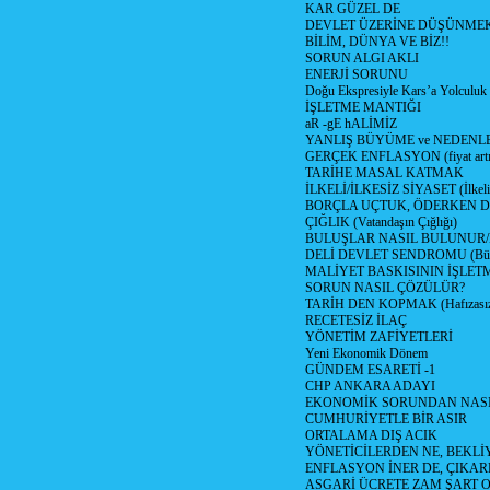
KAR GÜZEL DE
DEVLET ÜZERİNE DÜŞÜNME
BİLİM, DÜNYA VE BİZ!!
SORUN ALGI AKLI
ENERJİ SORUNU
Doğu Ekspresiyle Kars’a Yolculuk
İŞLETME MANTIĞI
aR -gE hALİMİZ
YANLIŞ BÜYÜME ve NEDENLE
GERÇEK ENFLASYON (fiyat artış
TARİHE MASAL KATMAK
İLKELİ/İLKESİZ SİYASET (İlkeli/
BORÇLA UÇTUK, ÖDERKEN D
ÇIĞLIK (Vatandaşın Çığlığı)
BULUŞLAR NASIL BULUNUR
DELİ DEVLET SENDROMU (Büyük
MALİYET BASKISININ İŞLE
SORUN NASIL ÇÖZÜLÜR?
TARİH DEN KOPMAK (Hafızasız
RECETESİZ İLAÇ
YÖNETİM ZAFİYETLERİ
Yeni Ekonomik Dönem
GÜNDEM ESARETİ -1
CHP ANKARA ADAYI
EKONOMİK SORUNDAN NASIL
CUMHURİYETLE BİR ASIR
ORTALAMA DIŞ ACIK
YÖNETİCİLERDEN NE, BEKLİ
ENFLASYON İNER DE, ÇIKA
ASGARİ ÜCRETE ZAM ŞART O