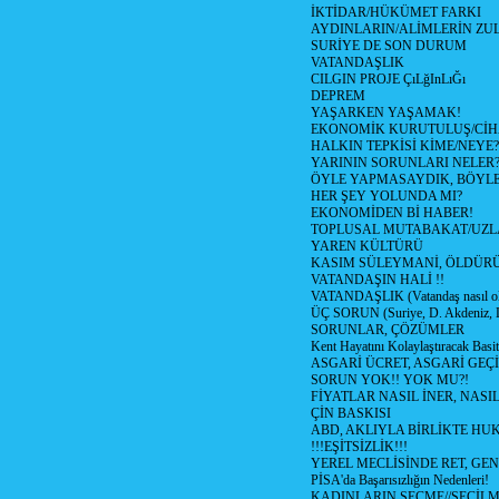
İKTİDAR/HÜKÜMET FARKI
AYDINLARIN/ALİMLERİN ZUL
SURİYE DE SON DURUM
VATANDAŞLIK
CILGIN PROJE ÇıLğInLıĞı
DEPREM
YAŞARKEN YAŞAMAK!
EKONOMİK KURUTULUŞ/Cİ
HALKIN TEPKİSİ KİME/NEYE?
YARININ SORUNLARI NELER
ÖYLE YAPMASAYDIK, BÖYLE
HER ŞEY YOLUNDA MI?
EKONOMİDEN Bİ HABER!
TOPLUSAL MUTABAKAT/UZL
YAREN KÜLTÜRÜ
KASIM SÜLEYMANİ, ÖLDÜR
VATANDAŞIN HALİ !!
VATANDAŞLIK (Vatandaş nasıl ol
ÜÇ SORUN (Suriye, D. Akdeniz, 
SORUNLAR, ÇÖZÜMLER
Kent Hayatını Kolaylaştıracak Basi
ASGARİ ÜCRET, ASGARİ GEÇ
SORUN YOK!! YOK MU?!
FİYATLAR NASIL İNER, NASI
ÇİN BASKISI
ABD, AKLIYLA BİRLİKTE HU
!!!EŞİTSİZLİK!!!
YEREL MECLİSİNDE RET, GEN
PİSA'da Başarısızlığın Nedenleri!
KADINLARIN SEÇME//SEÇİL