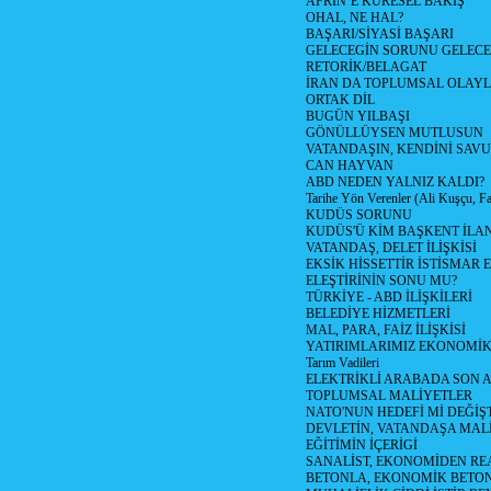
AFRİN’E KÜRESEL BAKIŞ
OHAL, NE HAL?
BAŞARI/SİYASİ BAŞARI
GELECEGİN SORUNU GELECEK
RETORİK/BELAGAT
İRAN DA TOPLUMSAL OLAY
ORTAK DİL
BUGÜN YILBAŞI
GÖNÜLLÜYSEN MUTLUSUN
VATANDAŞIN, KENDİNİ SAV
CAN HAYVAN
ABD NEDEN YALNIZ KALDI?
Tarihe Yön Verenler (Ali Kuşçu, Fa
KUDÜS SORUNU
KUDÜS'Ü KİM BAŞKENT İLAN
VATANDAŞ, DELET İLİŞKİSİ
EKSİK HİSSETTİR İSTİSMAR 
ELEŞTİRİNİN SONU MU?
TÜRKİYE - ABD İLİŞKİLERİ
BELEDİYE HİZMETLERİ
MAL, PARA, FAİZ İLİŞKİSİ
YATIRIMLARIMIZ EKONOMİK
Tarım Vadileri
ELEKTRİKLİ ARABADA SON
TOPLUMSAL MALİYETLER
NATO'NUN HEDEFİ Mİ DEĞİŞT
DEVLETİN, VATANDAŞA MAL
EĞİTİMİN İÇERİGİ
SANALİST, EKONOMİDEN RE
BETONLA, EKONOMİK BETO