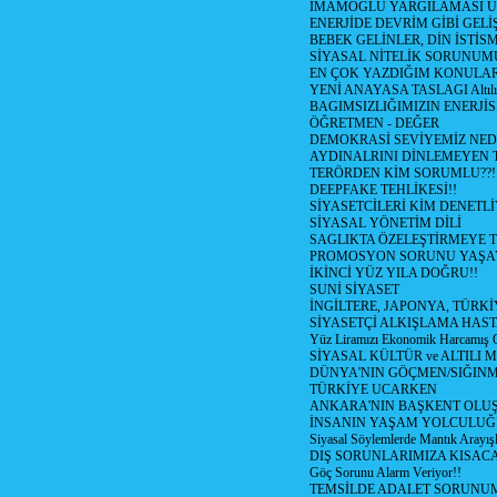
İMAMOĞLU YARGILAMASI Ü
ENERJİDE DEVRİM GİBİ GEL
BEBEK GELİNLER, DİN İSTİS
SİYASAL NİTELİK SORUNUM
EN ÇOK YAZDIĞIM KONULA
YENİ ANAYASA TASLAGI Altılı
BAGIMSIZLIĞIMIZIN ENERJİS
ÖĞRETMEN - DEĞER
DEMOKRASİ SEVİYEMİZ NED
AYDINALRINI DİNLEMEYEN
TERÖRDEN KİM SORUMLU??!
DEEPFAKE TEHLİKESİ!!
SİYASETCİLERİ KİM DENETL
SİYASAL YÖNETİM DİLİ
SAGLIKTA ÖZELEŞTİRMEYE T
PROMOSYON SORUNU YAŞA
İKİNCİ YÜZ YILA DOĞRU!!
SUNİ SİYASET
İNGİLTERE, JAPONYA, TÜRK
SİYASETÇİ ALKIŞLAMA HAST
Yüz Liramızı Ekonomik Harcamış 
SİYASAL KÜLTÜR ve ALTILI 
DÜNYA'NIN GÖÇMEN/SIĞIN
TÜRKİYE UCARKEN
ANKARA'NIN BAŞKENT OLU
İNSANIN YAŞAM YOLCULU
Siyasal Söylemlerde Mantık Arayışl
DIŞ SORUNLARIMIZA KISACA
Göç Sorunu Alarm Veriyor!!
TEMSİLDE ADALET SORUNUM