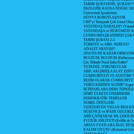
TARIM ŞURASININ, ŞURASI!!!
EKOLOJİK KAOSA DOĞRU HI
Üniversiteli İşsizlerimiz
DÜNYA ROBOTLAŞIYOR
CHP’yi Tartışmak Çok Güzel Oluy
VATANDAŞ DARALDI!! (Vatandaş
VATANDAŞA ve HÜKÜMETE R
CUMHURBAŞKANIMIZI ŞAK
TARIM ŞURASI 2-3
TÜRKİYE ve ABD, NEREYE?
ADALET ARAYIŞI!!
2019 DA NE KADAR ORMANIM
BULDUM, BULDUM (Enflasyona 
Çin, Bilimle Nasıl Şaha Kalktı?
YETKİSİZ, SORUMLULAR
ABD, AKLIMIZLA ALAY EDİYO
CUMHURİYETİ VE ATATÜRK’
REJİM OLARAK CUMHURİYE
VERGİ KİMDEN ALINIR? Asgari 
İKTİDARLARA DERS TEPKİLE
DÖRT ÜLKEYE ÖNERİMDİR
DEMOKRATİK TEMELLER
NOBEL ÖDÜLLERİ
VEJETARYEN VEGAN BESLE
DÜŞÜNCE ve İFADE ÖZGÜRL
ABD ÇATIŞARAK MI, ÇEKİLME
EVLİLİK EHLİYETİ (Evlilik de Sor
ARTAN FYATLARA İNAT, DÜ
KALEM OYUNU (Kurumsal Güvenil