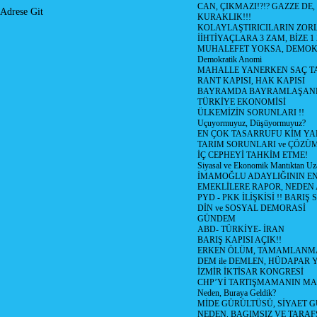
CAN, ÇIKMAZI!?!? GAZZE DE,
Adrese Git
KURAKLIK!!!
KOLAYLAŞTIRICILARIN ZORL
İİHTİYAÇLARA 3 ZAM, BİZE 1
MUHALEFET YOKSA, DEMOK
Demokratik Anomi
MAHALLE YANERKEN SAÇ T
RANT KAPISI, HAK KAPISI
BAYRAMDA BAYRAMLAŞAN
TÜRKİYE EKONOMİSİ
ÜLKEMİZİN SORUNLARI !!
Uçuyormuyuz, Düşüyormuyuz?
EN ÇOK TASARRUFU KİM YA
TARIM SORUNLARI ve ÇÖZÜ
İÇ CEPHEYİ TAHKİM ETME!
Siyasal ve Ekonomik Mantıktan Uz
İMAMOĞLU ADAYLIĞININ EN
EMEKLİLERE RAPOR, NEDEN
PYD - PKK İLİŞKİSİ !! BARIŞ 
DİN ve SOSYAL DEMORASİ
GÜNDEM
ABD- TÜRKİYE- İRAN
BARIŞ KAPISI AÇIK!!
ERKEN ÖLÜM, TAMAMLANMA
DEM ile DEMLEN, HÜDAPAR
İZMİR İKTİSAR KONGRESİ
CHP’Yİ TARTIŞMAMANIN MAL
Neden, Buraya Geldik?
MİDE GÜRÜLTÜSÜ, SİYAET 
NEDEN, BAGIMSIZ VE TARAF