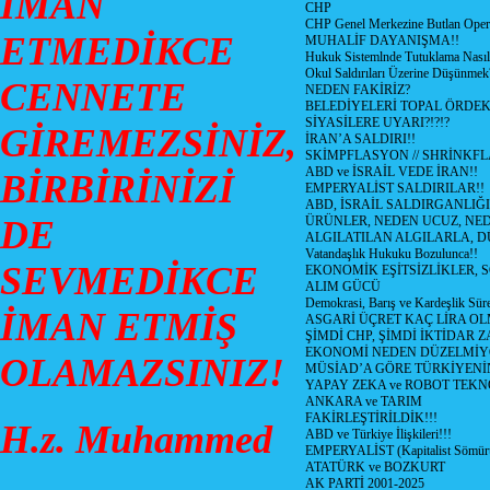
İMAN
CHP
CHP Genel Merkezine Butlan Oper
ETMEDİKCE
MUHALİF DAYANIŞMA!!
Hukuk Sistemlnde Tutuklama Nasıl
Okul Saldırıları Üzerine Düşünmek
CENNETE
NEDEN FAKİRİZ?
BELEDİYELERİ TOPAL ÖRDE
SİYASİLERE UYARI?!?!?
GİREMEZSİNİZ,
İRAN’A SALDIRI!!
SKİMPFLASYON // SHRİNKF
ABD ve İSRAİL VEDE İRAN!!
BİRBİRİNİZİ
EMPERYALİST SALDIRILAR!!
ABD, İSRAİL SALDIRGANLIĞI
DE
ÜRÜNLER, NEDEN UCUZ, NED
ALGILATILAN ALGILARLA, D
Vatandaşlık Hukuku Bozulunca!!
SEVMEDİKCE
EKONOMİK EŞİTSİZLİKLER, 
ALIM GÜCÜ
Demokrasi, Barış ve Kardeşlik Süre
İMAN ETMİŞ
ASGARİ ÜÇRET KAÇ LİRA OL
ŞİMDİ CHP, ŞİMDİ İKTİDAR Z
EKONOMİ NEDEN DÜZELMİY
OLAMAZSINIZ!
MÜSİAD’A GÖRE TÜRKİYENİ
YAPAY ZEKA ve ROBOT TEKN
ANKARA ve TARIM
FAKİRLEŞTİRİLDİK!!!
H.z. Muhammed
ABD ve Türkiye İlişkileri!!!
EMPERYALİST (Kapitalist Sömü
ATATÜRK ve BOZKURT
AK PARTİ 2001-2025