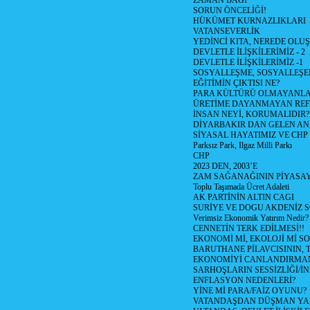
ZAMAN BAĞI
SORUN ÖNCELİĞİ!
HÜKÜMET KURNAZLIKLARI
VATANSEVERLİK
YEDİNCİ KITA, NEREDE OLU
DEVLETLE İLİŞKİLERİMİZ - 2
DEVLETLE İLİŞKİLERİMİZ -1
SOSYALLEŞME, SOSYALLEŞ
EĞİTİMİN ÇIKTISI NE?
PARA KÜLTÜRÜ OLMAYANLA
ÜRETİME DAYANMAYAN REF
İNSAN NEYİ, KORUMALIDIR?
DİYARBAKIR DAN GELEN AN
SİYASAL HAYATIMIZ VE CHP
Parksız Park, Ilgaz Milli Parkı
CHP
2023 DEN, 2003’E
ZAM SAĞANAĞININ PİYASAY
Toplu Taşımada Ücret Adaleti
AK PARTİNİN ALTIN CAGI
SURİYE VE DOGU AKDENİZ 
Verimsiz Ekonomik Yatırım Nedir?
CENNETİN TERK EDİLMESİ!!
EKONOMİ Mİ, EKOLOJİ Mİ 
BARUTHANE PİLAVCISININ, 
EKONOMİYİ CANLANDIRMANI
SARHOŞLARIN SESSİZLİĞİ/İNİ
ENFLASYON NEDENLERİ?
YİNE Mİ PARA/FAİZ OYUNU?
VATANDAŞDAN DÜŞMAN Y