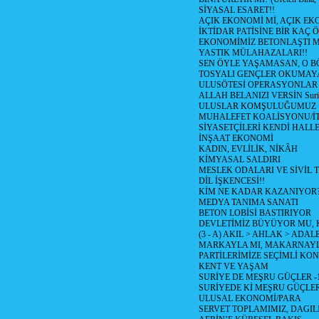
SİYASAL ESARET!!
AÇIK EKONOMİ Mİ, AÇIK EK
İKTİDAR PATİSİNE BİR KAÇ Ö
EKONOMİMİZ BETONLAŞTI M
YASTIK MÜLAHAZALARI!!
SEN ÖYLE YAŞAMASAN, O B
TOSYALI GENÇLER OKUMAY
ULUSÖTESİ OPERASYONLAR
ALLAH BELANIZI VERSİN Suriy
ULUSLAR KOMŞULUĞUMUZ
MUHALEFET KOALİSYONU/İT
SİYASETÇİLERİ KENDİ HALL
İNŞAAT EKONOMİ
KADIN, EVLİLİK, NİKÂH
KİMYASAL SALDIRI
MESLEK ODALARI VE SİVİL
DİL İŞKENCESİ!!
KİM NE KADAR KAZANIYOR
MEDYA TANIMA SANATI
BETON LOBİSİ BASTIRIYOR
DEVLETİMİZ BÜYÜYOR MU,
(3 - A) AKIL > AHLAK > ADAL
MARKAYLA MI, MAKARNAYLA
PARTİLERİMİZE SEÇİMLİ KO
KENT VE YAŞAM
SURİYE DE MEŞRU GÜÇLER -
SURİYEDE Kİ MEŞRU GÜÇLE
ULUSAL EKONOMİ/PARA
SERVET TOPLAMIMIZ, DAGIL