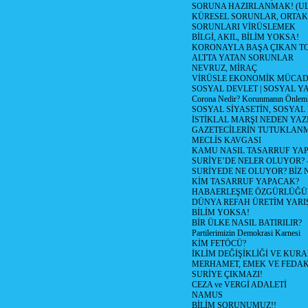
SORUNA HAZIRLANMAK! (U
KÜRESEL SORUNLAR, ORTAK
SORUNLARI VİRÜSLEMEK
BİLGİ, AKIL, BİLİM YOKSA!
KORONAYLA BAŞA ÇIKAN TO
ALTTA YATAN SORUNLAR
NEVRUZ, MİRAÇ
VİRÜSLE EKONOMİK MÜCAD
SOSYAL DEVLET | SOSYAL Y
Corona Nedir? Korunmanın Önlemle
SOSYAL SİYASETİN, SOSYAL
İSTİKLAL MARŞI NEDEN YAZI
GAZETECİLERİN TUTUKLAN
MECLİS KAVGASI
KAMU NASIL TASARRUF YAP
SURİYE’DE NELER OLUYOR? – 1
SURİYEDE NE OLUYOR? BİZ 
KİM TASARRUF YAPACAK?
HABAERLEŞME ÖZGÜRLÜĞÜN
DÜNYA REFAH ÜRETİM YARIŞ
BİLİM YOKSA!
BİR ÜLKE NASIL BATIRILIR?
Partilerimizin Demokrasi Karnesi
KİM FETÖCÜ?
İKLİM DEĞİŞİKLİĞİ VE KURA
MERHAMET, EMEK VE FEDA
SURİYE ÇIKMAZI!
CEZA ve VERGİ ADALETİ
NAMUS
BİLİM SORUNUMUZ!!