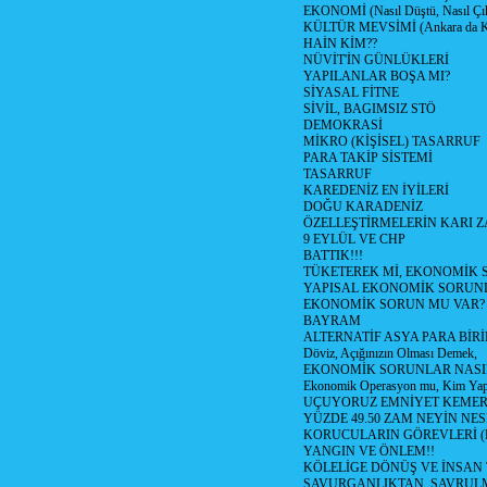
EKONOMİ (Nasıl Düştü, Nasıl Çı
KÜLTÜR MEVSİMİ (Ankara da Kül
HAİN KİM??
NÜVİT'İN GÜNLÜKLERİ
YAPILANLAR BOŞA MI?
SİYASAL FİTNE
SİVİL, BAGIMSIZ STÖ
DEMOKRASİ
MİKRO (KİŞİSEL) TASARRUF
PARA TAKİP SİSTEMİ
TASARRUF
KAREDENİZ EN İYİLERİ
DOĞU KARADENİZ
ÖZELLEŞTİRMELERİN KARI Z
9 EYLÜL VE CHP
BATTIK!!!
TÜKETEREK Mİ, EKONOMİK 
YAPISAL EKONOMİK SORUN
EKONOMİK SORUN MU VAR?
BAYRAM
ALTERNATİF ASYA PARA BİRİ
Döviz, Açığınızın Olması Demek,
EKONOMİK SORUNLAR NASIL
Ekonomik Operasyon mu, Kim Yap
UÇUYORUZ EMNİYET KEMERİN
YÜZDE 49.50 ZAM NEYİN NES
KORUCULARIN GÖREVLERİ (Polis
YANGIN VE ÖNLEM!!
KÖLELİGE DÖNÜŞ VE İNSAN 
SAVURGANLIKTAN, SAVRULM