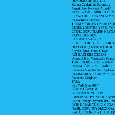
DEMOKRATİK ALT YAPI
Korona Günlerin de Dayanışma
Asgari Ücret Ne Kadar Artmalı?
YERLİ ve MİLLİ ŞİRKETLERİ
CENAZEDE FIKRA ANLATMA
Su Tasarruf Yöntemleri
TÜRKİYE'NİN EN ÖNEMLİ SO
GENEL YÖNETİM, YEREL YÖ
CİNSEL SORUNLARIN KAYN
YAPAY GÜNDEM
SALGINDA SAĞLIK!
LİDERE TEHDİT, LİDERLERE 
DEVLETTE (Yönetim de) DENGE
Rüyada Uçmak Güzel Oluyor
ACI İLACI KİM İÇECEK?
Ümmet Bilinci, Vatandaşlık Bilinci, 
TERÖR/TERÖRİST/TERÖRİZM
UÇMADIĞIMIZIN RESMİDİR
Ekonomik Sıkıntılar Nasıl Aşılacak
ALKIŞLARLA, EKONOMİK BAT
Ekonomik Çelişkiler
ZARA
Kim Yerli, Kim Milli?
EĞİTİM/ÖĞRETİM
BELİRSİZLİK YORAR!
EMPERYAL OYUNLAR, KAYB
Gücün Acizliği/Rasyonellikten Uzak
AYIP, KABAHAT, SUÇ, GÜNAH (
NASIL GÖRÜNÜYORUZ? Görüyo
KACAK İÇKİNİN ve ÖLÜMLER