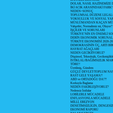
DOLAR, NASIL HAZİNEMİZE D
İKİ ACIK ARASINDAKİ FARK!
NEDEN>SONUÇ
TOPLUMSAL DÜZENE LEGAL/
YOKSULLUK VE SOSYAL Y
MÜSLÜMANDAN KAÇAN MÜ
Vahşetler, Normalimiz mi, Oluyor?
İŞÇİLER VE SORUNLARI
TÜRKİYE’NİN EN ÖNEMLİ SO
DERİN EKONOMİK SORUNA
TÜRKİYE EKONOMİSİ 2020-20
DEMOKRASİNİN ÜÇ, ARTI Bİ
HAYRAT AĞAÇLARI
NEDEN GECİKİİYORUZ?
Düşünsel, Teknolojik, Gecikmişlikle
İSTİKLAL//BAĞIMSIZLIK MAR
TÖRE!!
Üretilmiş, Gündem
GÜÇLÜ DEVLET/TOPLUM NAS
RAST GELE YAŞAMA!!
ABD ve ORTADOĞU DA!?!
Korkuyla Baglama
NEDEN FAKİRLEŞİYORUZ?
Nedensiz İstifalar
LOBİLERLE MÜCADELE
ENFLASYONLA MÜCADELE
MİLLİ, EREZYON
DENETİMSİZLİGİN, DENGESİZ
EKONOMİ RAPORU