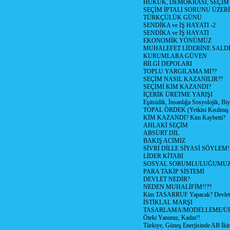
HUKUK, DEMOKRASİ, SEÇİM
SEÇİM İPTALİ SORUNU ÜZER
TÜRKÇÜLÜK GÜNÜ
SENDİKA ve İŞ HAYATI -2
SENDİKA ve İŞ HAYATI
EKONOMİK YÖNÜMÜZ
MUHALEFET LİDERİNE SALD
KURUMLARA GÜVEN
BİLGİ DEPOLARI
TOPLU YARGILAMA MI??
SEÇİM NASIL KAZANILIR??
SEÇİMİ KİM KAZANDI?
İÇERİK ÜRETME YARIŞI
Eşitsizlik, İnsanlığa Sosyolojik, Bi
TOPAL ÖRDEK (Yetkisi Kısılmış 
KİM KAZANDI? Kim Kaybetti?
AHLAKİ SEÇİM
ABSÜRT DİL
BAKIŞ ACIMIZ
SİVRİ DİLLE SİYASİ SÖYLEM!
LİDER KİTABI
SOSYAL SORUMLULUĞUMUZ!
PARA TAKİP SİSTEMİ
DEVLET NEDİR?
NEDEN MUHALİFİM!!??
Kim TASARRUF Yapacak? Devlet m
İSTİKLAL MARŞI
TASARLAMA/MODELLEME/Ü
Öteki Yanımız, Kadın!!
Türkiye, Güneş Enerjisinde AB İkin