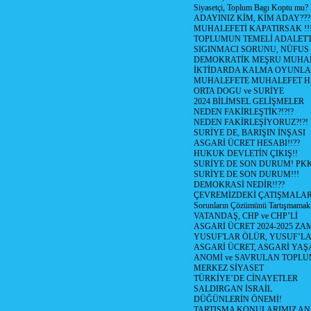
Siyasetçi, Toplum Bagı Koptu mu?
ADAYINIZ KİM, KİM ADAY???
MUHALEFETİ KAPATIRSAK !!
TOPLUMUN TEMELİ ADALETTİ
SIGINMACI SORUNU, NÜFUS
DEMOKRATİK MEŞRU MUHAL
İKTİDARDA KALMA OYUNLA
MUHALEFETE MUHALEFET H
ORTA DOGU ve SURİYE
2024 BİLİMSEL GELİŞMELER
NEDEN FAKİRLEŞTİK?!?!?
NEDEN FAKİRLEŞİYORUZ?!?!
SURİYE DE, BARIŞIN İNŞASI
ASGARİ ÜCRET HESABI!!??
HUKUK DEVLETİN ÇIKIŞ!!
SURİYE DE SON DURUM! PK
SURİYE DE SON DURUM!!!
DEMOKRASİ NEDİR!!??
ÇEVREMİZDEKİ ÇATIŞMALAR (S
Sorunların Çözümünü Tartışmamak
VATANDAŞ, CHP ve CHP’Lİ
ASGARİ ÜCRET 2024-2025 Z
YUSUF'LAR ÖLÜR, YUSUF’LA
ASGARİ ÜCRET, ASGARİ YAŞ
ANOMİ ve SAVRULAN TOPLU
MERKEZ SİYASET
TÜRKİYE’DE CİNAYETLER
SALDIRGAN İSRAİL
DÜĞÜNLERİN ÖNEMİ!
TARTIŞMA KONULARIMIZ AN