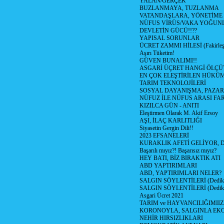
YALAN/GERÇEK
BUZLANMAYA, TUZLANMA
VATANDAŞLARA, YÖNETİME
NÜFUS VİRÜS/VAKA YOĞUN
DEVLETİN GÜCÜ!!??
YAPISAL SORUNLAR
ÜCRET ZAMMI HİLESİ (Fakirle
Aşırı Tüketim!
GÜVEN BUNALIMI!!
ASGARİ ÜÇRET HANGİ ÖLÇÜ
EN ÇOK ELEŞTİRİLEN HÜKÜ
TARIM TEKNOLOJİLERİ
SOSYAL DAYANIŞMA, PAZAR
NÜFUZ İLE NÜFUS ARASI FA
KIZILCA GÜN - ANITI
Eleştirmen Olarak M. Akif Ersoy
AŞI, İLAÇ KARLITLIĞI
Siyasetin Gergin Dili!!
2023 EFSANELERİ
KURAKLIK AFETİ GELİYOR, 
Başarılı mıyız?! Başarısız mıyız?
HEY BATI, BİZ BIRAKTIK ATI
ABD YAPTIRIMLARI
ABD, YAPTIRIMLARI NELER?
SALGIN SÖYLENTİLERİ (Dediko
SALGIN SÖYLENTİLERİ (Dediko
Asgari Ücret 2021
TARIM ve HAYVANCILIĞIMII
KORONOYLA, SALGINLA EK
NEHİR HIRSIZLIKLARI