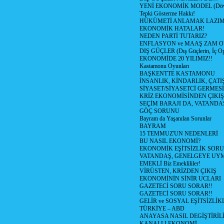
YENİ EKONOMİK MODEL (Dövize
Tepki Gösterme Hakkı!
HÜKÜMETİ ANLAMAK LAZI
EKONOMİK HATALAR!
NEDEN PARTİ TUTARIZ?
ENFLASYON ve MAAŞ ZAM 
DIŞ GÜÇLER (Dış Güçlerin, İç O
EKONOMİDE 20 YILIMIZ!!
Kastamonu Oyunları
BAŞKENTTE KASTAMONU
İNSANLIK, KİNDARLIK, ÇATI
SİYASET/SİYASETCİ GERMESİ
KRİZ EKONOMİSİNDEN ÇIKIŞ
SEÇİM BARAJI DA, VATANDAŞ
GÖÇ SORUNU
Bayram da Yaşanılan Sorunlar
BAYRAM
15 TEMMUZ'UN NEDENLERİ
BU NASIL EKONOMİ?
EKONOMİK EŞİTSİZLİK SOR
VATANDAŞ, GENELGEYE UY
EMEKLİ Biz Emeklililer!
VİRÜSTEN, KRİZDEN ÇIKIŞ
EKONOMİNİN SİNİR UCLARI
GAZETECİ SORU SORAR!!
GAZETECİ SORU SORAR!!
GELİR ve SOSYAL EŞİTSİZLİK
TÜRKİYE – ABD
ANAYASA NASIL DEGİŞTİRİL
KANALLI EKONOMİ