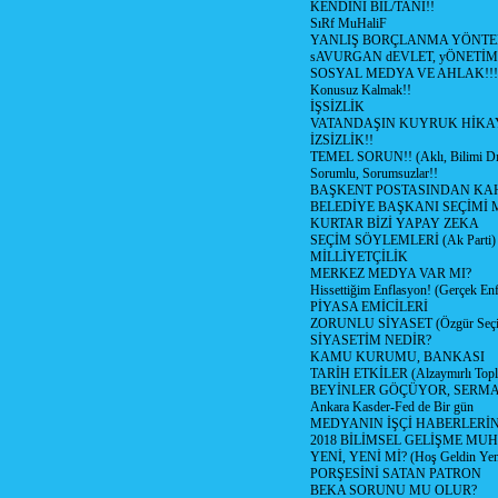
KENDİNİ BİL/TANI!!
SıRf MuHaliF
YANLIŞ BORÇLANMA YÖNTEM
sAVURGAN dEVLET, yÖNETİM
SOSYAL MEDYA VE AHLAK!!!
Konusuz Kalmak!!
İŞSİZLİK
VATANDAŞIN KUYRUK HİKA
İZSİZLİK!!
TEMEL SORUN!! (Aklı, Bilimi Dı
Sorumlu, Sorumsuzlar!!
BAŞKENT POSTASINDAN K
BELEDİYE BAŞKANI SEÇİMİ 
KURTAR BİZİ YAPAY ZEKA
SEÇİM SÖYLEMLERİ (Ak Parti)
MİLLİYETÇİLİK
MERKEZ MEDYA VAR MI?
Hissettiğim Enflasyon! (Gerçek En
PİYASA EMİCİLERİ
ZORUNLU SİYASET (Özgür Seç
SİYASETİM NEDİR?
KAMU KURUMU, BANKASI
TARİH ETKİLER (Alzaymırlı Topl
BEYİNLER GÖÇÜYOR, SERM
Ankara Kasder-Fed de Bir gün
MEDYANIN İŞÇİ HABERLERİ
2018 BİLİMSEL GELİŞME MU
YENİ, YENİ Mİ? (Hoş Geldin Yeni
PORŞESİNİ SATAN PATRON
BEKA SORUNU MU OLUR?