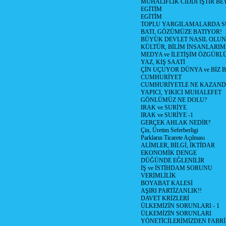
MUHALİFLİK CİDDİ İŞTİR BE
EGİTİM
EGİTİM
TOPLU YARGILAMALARDA S
BATI, GÖZÜMÜZE BATIYOR!
BÜYÜK DEVLET NASIL OLUN
KÜLTÜR, BİLİM İNSANLARIM
MEDYA ve İLETİŞİM ÖZGÜRL
YAZ, KIŞ SAATİ
ÇİN UÇUYOR DÜNYA ve BİZ
CUMHURİYET
CUMHURİYETLE NE KAZAND
YAPICI, YIKICI MUHALEFET
GÖNLÜMÜZ NE DOLU?
IRAK ve SURİYE
IRAK ve SURİYE -1
GERÇEK AHLAK NEDİR?
Çin, Üretim Seferberligi
Parkların Ticarete Açılması
ALİMLER, BİLGİ, İKTİDAR
EKONOMİK DENGE
DÜĞÜNDE EĞLENİLİR
İŞ ve İSTİHDAM SORUNU
VERİMLİLİK
BOYABAT KALESİ
AŞIRI PARTİZANLIK!!
DAVET KRİZLERİ
ÜLKEMİZİN SORUNLARI - 1
ÜLKEMİZİN SORUNLARI
YÖNETİCİLERİMİZDEN FABRİ