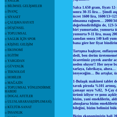
::
SAĞLIK
::
BİLİMSEL GELİŞMELER
Salca 1.650 gram, fiyatı 12-
::
İNANÇ
sonra 30-35 lira… Şimdi asg
ücret 1600 lira, 1600/13=123
::
SİYASET
olmasına rağmen… 2000/34=58
::
ÇALIŞMA HAYATI
değerlendirildiğin de, 123-
::
DÜŞÜNSEL
biri yumurtadır, yumurta 
::
TOPLUMSAL
yumurta 9-11 lira, maaş 20
zamdan sonra 140 koli yum
::
SAGLIK İÇİN SPOR
bana göre her fiyat bindir
::
KİŞİSEL GELİŞİM
::
EKONOMİ
Tartışma başlıyor, enflasyo
dedi, ben derim üretememek,
::
EGİTİM
ticaretimiz çeyrek asırdır 
::
YARGIDAN
neden oluyor!! Her neyse b
::
GÜVENLİK
tarlaya, fabrikaya, ahıra… 
::
TEKNOLOJİ
isteyeceğim… Bu artışlar, ü
::
HOBİLER
1-Bulaşık makinesi tablet d
::
MAĞAZİN
tavuk pirzola %101 artmış, 
::
TOPLUMSAL YÖNLENDİRME
çamaşır suyu %82, 9-Çay da
HABERİ
ürünü izliyor ve şunu açık
::
DOGAL AFETLER
bizim, yani emeklilerin, al
::
ULUSLARARASI(DİPLOMASİ)
almışlarsa bizim emekliler
::
KÜLTÜR-SANAT
bileğini, bizim belimizi bü
::
İNSANLIK
Bizim ekonomimizin hali 20