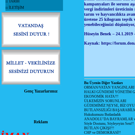
::
TARİH
kampanyaları ile sorunu aş
::
İLETİŞİM
vergi indirimleri üreticinin
tarım ve hayvancılıkta avan
üretene 25 kilogram teşvik v
yenebileceğimizi düşünüyo
Hüseyin Benek – 24.1.2019 
Kaynak: https://forum.don
Bu Üyenin Diğer Yazıları
ORMAN/VATAN YANGINLARI !
Genç Yazarlarımız
HALKI GÜNDEMİ YÖNETİM G
EKONOMİK HATA!!!
ÜLKEMİZİN SORUNLARI
GÜDEMİMİZ NEYSE, BİZ OYU
BUTLANSIZLIĞI BAŞARABİLM
Hukukumuzu Butlanladık
ANADOLU’DA BAYRAMLAR ve
Reklam
Söyle Dostunu, Söyleyeyim Seni!!
BUTLAN ÇIKIŞI!!!
CHP ve DEMOKRASİ!!