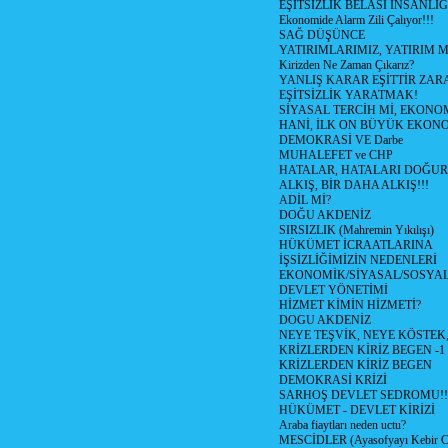
EŞİTSİZLİK BELASI İNSANL
Ekonomide Alarm Zili Çalıyor!!!
SAĞ DÜŞÜNCE
YATIRIMLARIMIZ, YATIRIM M
Kirizden Ne Zaman Çıkarız?
YANLIŞ KARAR EŞİTTİR ZARA
EŞİTSİZLİK YARATMAK!
SİYASAL TERCİH Mİ, EKONO
HANİ, İLK ON BÜYÜK EKON
DEMOKRASİ VE Darbe
MUHALEFET ve CHP
HATALAR, HATALARI DOĞUR
ALKIŞ, BİR DAHA ALKIŞ!!!
ADİL Mİ?
DOĞU AKDENİZ
SIRSIZLIK (Mahremin Yıkılışı)
HÜKÜMET İCRAATLARINA
İŞSİZLİĞİMİZİN NEDENLERİ
EKONOMİK/SİYASAL/SOSYA
DEVLET YÖNETİMİ
HİZMET KİMİN HİZMETİ?
DOGU AKDENİZ
NEYE TEŞVİK, NEYE KÖSTEK
KRİZLERDEN KİRİZ BEGEN -1
KRİZLERDEN KİRİZ BEGEN
DEMOKRASİ KRİZİ
SARHOŞ DEVLET SEDROMU!!
HÜKÜMET - DEVLET KİRİZİ
Araba fiaytları neden uctu?
MESCİDLER (Ayasofyayı Kebir C