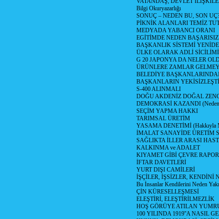
VATANDAŞ, DEVLET İLİŞKİLE
Bilgi Okuryazarlığı
SONUÇ – NEDEN BU, SON UÇ
PİKNİK ALANLARI TEMİZ TU
MEDYADA YABANCI ORANI
EGİTİMDE NEDEN BAŞARISIZ
BAŞKANLIK SİSTEMİ YENİDE
ÜLKE OLARAK ADLİ SİCİLİM
G 20 JAPONYA DA NELER OLDU? 
ÜRÜNLERE ZAMLAR GELMEYE B
BELEDİYE BAŞKANLARINDAN
BAŞKANLARIN YEKİSİZLEŞTİ
S-400 ALINMALI
DOĞU AKDENİZ DOĞAL ZENG
DEMOKRASİ KAZANDI (Neden D
SEÇİM YAPMA HAKKI
TARIMSAL ÜRETİM
YASAMA DENETİMİ (Hakkıyla Me
İMALAT SANAYİDE ÜRETİM
SAĞLIKTA İLLER ARASI HAS
KALKINMA ve ADALET
KIYAMET GİBİ ÇEVRE RAPO
İFTAR DAVETLERİ
YURT DIŞI CAMİLERİ
İŞÇİLER, İŞSİZLER, KENDİN
Bu İnsanlar Kendilerini Neden Yak
ÇİN KÜRESELLEŞMESİ
ELEŞTİRİ, ELEŞTİRİLMEZLİK
HOŞ GÖRÜYE ATILAN YUMR
100 YILINDA 1919''A NASIL G