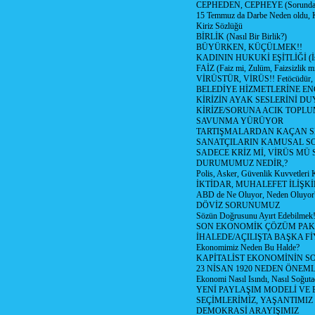
CEPHEDEN, CEPHEYE (Sorundan
15 Temmuz da Darbe Neden oldu, 
Kiriz Sözlüğü
BİRLİK (Nasıl Bir Birlik?)
BÜYÜRKEN, KÜÇÜLMEK!!
KADININ HUKUKİ EŞİTLİĞİ (İsta
FAİZ (Faiz mi, Zulüm, Faizsizlik m
VİRÜSTÜR, VİRÜS!! Fetöcüdür, 
BELEDİYE HİZMETLERİNE E
KİRİZİN AYAK SESLERİNİ D
KİRİZE/SORUNA ACIK TOPL
SAVUNMA YÜRÜYOR
TARTIŞMALARDAN KAÇAN Sİ
SANATÇILARIN KAMUSAL S
SADECE KRİZ Mİ, VİRÜS MÜ
DURUMUMUZ NEDİR,?
Polis, Asker, Güvenlik Kuvvetleri 
İKTİDAR, MUHALEFET İLİŞKİ
ABD de Ne Oluyor, Neden Oluyor
DÖVİZ SORUNUMUZ
Sözün Doğrusunu Ayırt Edebilmek
SON EKONOMİK ÇÖZÜM PAK
İHALEDE/AÇILIŞTA BAŞKA F
Ekonomimiz Neden Bu Halde?
KAPİTALİST EKONOMİNİN S
23 NİSAN 1920 NEDEN ÖNEML
Ekonomi Nasıl Isındı, Nasıl Soğuta
YENİ PAYLAŞIM MODELİ VE
SEÇİMLERİMİZ, YAŞANTIMIZ
DEMOKRASİ ARAYIŞIMIZ