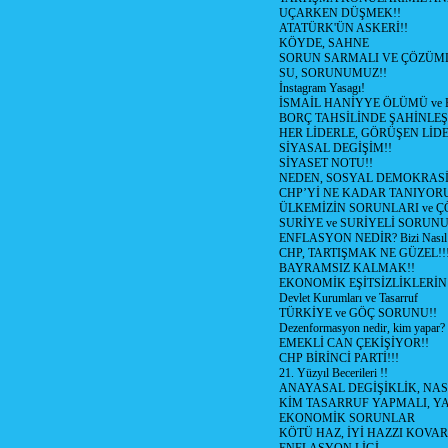
UÇARKEN DÜŞMEK!!
ATATÜRK'ÜN ASKERİ!!
KÖYDE, SAHNE
SORUN SARMALI VE ÇÖZÜML
SU, SORUNUMUZ!!
İnstagram Yasagı!
İSMAİL HANİYYE ÖLÜMÜ ve
BORÇ TAHSİLİNDE ŞAHİNLEŞ
HER LİDERLE, GÖRÜŞEN LİDE
SİYASAL DEGİŞİM!!
SİYASET NOTU!!
NEDEN, SOSYAL DEMOKRASİ
CHP’Yİ NE KADAR TANIYOR
ÜLKEMİZİN SORUNLARI ve 
SURİYE ve SURİYELİ SORUN
ENFLASYON NEDİR? Bizi Nasıl E
CHP, TARTIŞMAK NE GÜZEL!!
BAYRAMSIZ KALMAK!!
EKONOMİK EŞİTSİZLİKLERİN
Devlet Kurumları ve Tasarruf
TÜRKİYE ve GÖÇ SORUNU!!
Dezenformasyon nedir, kim yapar?
EMEKLİ CAN ÇEKİŞİYOR!!
CHP BİRİNCİ PARTİ!!!
21. Yüzyıl Becerileri !!
ANAYASAL DEGİŞİKLİK, NAS
KİM TASARRUF YAPMALI, YA
EKONOMİK SORUNLAR
KÖTÜ HAZ, İYİ HAZZI KOVAR?