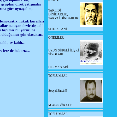
 grupları direk çatışmalar
rına göre oynayalım,
TAKLİDİ
DİNİDARLIK,
TAKVAİ DİNDARLIK
a demokratik hukuk kuralları
allarına uyan devlettir, adil
SITDIK FANİ
 hepimiz biliyoruz, ne
t olduğumuz gün olacaktır..
ÖNERİLER
kaldı, tv kaldı…
UZUN SÜRELİ İLİŞKİ
 tv lere de bakarız…
TİYOLARI…
DERMAN ABİ
TOPLUMSAL
Sosyal Zincir!!
M.Akif GÖKALP
TOPLUMSAL