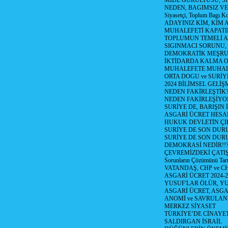
MİDE GÜRÜLTÜSÜ, S
NEDEN, BAGIMSIZ VE
Siyasetçi, Toplum Bagı K
ADAYINIZ KİM, KİM 
MUHALEFETİ KAPATIR
TOPLUMUN TEMELİ AD
SIGINMACI SORUNU,
DEMOKRATİK MEŞRU 
İKTİDARDA KALMA 
MUHALEFETE MUHAL
ORTA DOGU ve SURİY
2024 BİLİMSEL GELİ
NEDEN FAKİRLEŞTİK?!
NEDEN FAKİRLEŞİYOR
SURİYE DE, BARIŞIN 
ASGARİ ÜCRET HESAB
HUKUK DEVLETİN ÇIK
SURİYE DE SON DUR
SURİYE DE SON DURU
DEMOKRASİ NEDİR!!?
ÇEVREMİZDEKİ ÇATIŞM
Sorunların Çözümünü Tar
VATANDAŞ, CHP ve CH
ASGARİ ÜCRET 2024-
YUSUF'LAR ÖLÜR, YU
ASGARİ ÜCRET, ASGA
ANOMİ ve SAVRULAN
MERKEZ SİYASET
TÜRKİYE’DE CİNAYE
SALDIRGAN İSRAİL