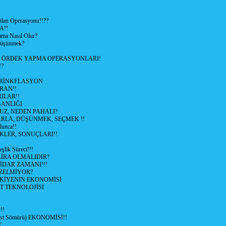
lan Operasyonu!!??
A!!
ama Nasıl Olur?
 Düşünmek?
L ÖRDEK YAPMA OPERASYONLARI!
!?
HRİNKFLASYON
İRAN!!
ILAR!!
GANLIĞI
UZ, NEDEN PAHALI?
ARLA, DÜŞÜNMEK, SEÇMEK !!
lunca!!
KLER, SONUÇLARI!!
şlik Süreci!!!
İRA OLMALIDIR?
TİDAR ZAMANI!!!
ZELMİYOR?
KİYENİN EKONOMİSİ
T TEKNOLOJİSİ
!!
ist Sömürü) EKONOMİSİ!!
T