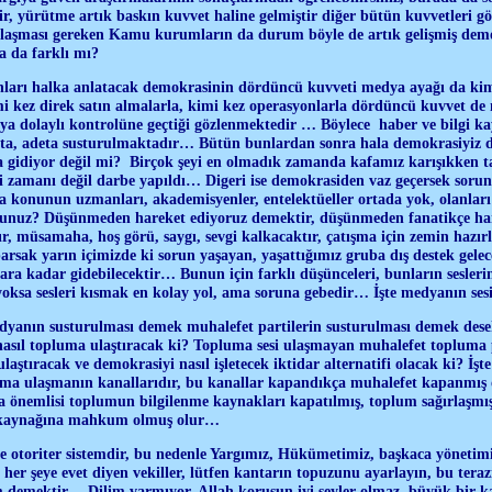
r, yürütme artık baskın kuvvet haline gelmiştir diğer bütün kuvvetleri 
laşması gereken Kamu kurumların da durum böyle de artık gelişmiş dem
a da farklı mı?
arı halka anlatacak demokrasinin dördüncü kuvveti medya ayağı da kim
i kez direk satın almalarla, kimi kez operasyonlarla dördüncü kuvvet de
ya dolaylı kontrolüne geçtiği gözlenmektedir … Böylece haber ve bilgi k
kta, adeta susturulmaktadır… Bütün bunlardan sonra hala demokrasiyiz d
a gidiyor değil mi? Birçok şeyi en olmadık zamanda kafamız karışıkken tar
i zamanı değil darbe yapıldı… Digeri ise demokrasiden vaz geçersek sorun
konunun uzmanları, akademisyenler, entelektüeller ortada yok, olanlar
unuz? Düşünmeden hareket ediyoruz demektir, düşünmeden fanatikçe har
, müsamaha, hoş görü, saygı, sevgi kalkacaktır, çatışma için zemin hazı
parsak yarın içimizde ki sorun yaşayan, yaşattığımız gruba dış destek gelec
ara kadar gidebilecektir… Bunun için farklı düşünceleri, bunların seslerin
yoksa sesleri kısmak en kolay yol, ama soruna gebedir… İşte medyanın se
dyanın susturulması demek muhalefet partilerin susturulması demek desek
nasıl topluma ulaştıracak ki? Topluma sesi ulaşmayan muhalefet topluma pr
i ulaştıracak ve demokrasiyi nasıl işletecek iktidar alternatifi olacak ki? İşt
uma ulaşmanın kanallarıdır, bu kanallar kapandıkça muhalefet kapanmı
a önemlisi toplumun bilgilenme kaynakları kapatılmış, toplum sağırlaşmış
r kaynağına mahkum olmuş olur…
ise otoriter sistemdir, bu nedenle Yargımız, Hükümetimiz, başkaca yönetimi
her şeye evet diyen vekiller, lütfen kantarın topuzunu ayarlayın, bu terazi
emektir… Dilim varmıyor, Allah korusun iyi şeyler olmaz, büyük bir kay