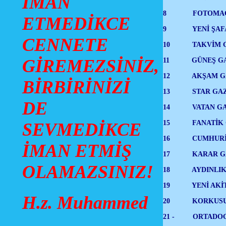
İMAN
8 FOTOMAÇ GAZE
ETMEDİKCE
9 YENİ ŞAFAK G
CENNETE
10 TAKVİM GAZ
11 GÜNEŞ GAZE
GİREMEZSİNİZ,
12 AKŞAM GAZE
BİRBİRİNİZİ
13 STAR GAZE
DE
14 VATAN GAZ
15 FANATİK 
SEVMEDİKCE
16 CUMHURİYE
İMAN ETMİŞ
17 KARAR GAZ
OLAMAZSINIZ!
18 AYDINLIK 
19 YENİ AKİT G
H.z. Muhammed
20 KORKUSUZ 
21 - ORTA