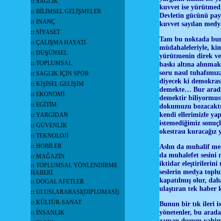
::
SAĞLIK
kuvvet ise yürütmedi
::
BİLİMSEL GELİŞMELER
Devletin gücünü pay
::
İNANÇ
kuvvet sayılan medy
::
SİYASET
Tam bu noktada bunl
::
ÇALIŞMA HAYATI
müdahaleleriyle, kim
::
DÜŞÜNSEL
yürütmenin direk ve
::
TOPLUMSAL
baskı altına alınma
soru nasıl tuhafımız
::
SAGLIK İÇİN SPOR
diyecek ki demokras
::
KİŞİSEL GELİŞİM
demekte… Bur arada 
::
EKONOMİ
demektir biliyormus
::
EGİTİM
dokumuzu bozacaktır
kendi ellerimizle ya
::
YARGIDAN
istemediğimiz sonuçl
::
GÜVENLİK
okestrası kuracağız 
::
TEKNOLOJİ
::
HOBİLER
Aslın da muhalif me
da muhalefet sesini 
::
MAĞAZİN
iktidar eleştirilerin
::
TOPLUMSAL YÖNLENDİRME
seslerin medya topl
HABERİ
kapatılmış olur, dah
::
DOGAL AFETLER
ulaştıran tek habe
::
ULUSLARARASI(DİPLOMASİ)
::
KÜLTÜR-SANAT
Bunun bir tık ileri 
yönetenler, bu arada 
::
İNSANLIK
zaman durum vahim d