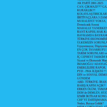
AK PARTİ 2001-2025
CAN, ÇIKMAZI!?!? GA
KURAKLIK!!!
KOLAYLAŞTIRICILARI
İİHTİYAÇLARA 3 ZAM,
MUHALEFET YOKSA,
Demokratik Anomi
MAHALLE YANERKEN
RANT KAPISI, HAK K
BAYRAMDA BAYRAM
TÜRKİYE EKONOMİSİ
ÜLKEMİZİN SORUNLAR
Uçuyormuyuz, Düşüyorm
EN ÇOK TASARRUFU 
TARIM SORUNLARI v
İÇ CEPHEYİ TAHKİM 
Siyasal ve Ekonomik Mant
İMAMOĞLU ADAYLIĞI
EMEKLİLERE RAPOR,
PYD - PKK İLİŞKİSİ !!
DİN ve SOSYAL DEMO
GÜNDEM
ABD- TÜRKİYE- İRAN
BARIŞ KAPISI AÇIK!!
ERKEN ÖLÜM, TAMAM
DEM ile DEMLEN, H
İZMİR İKTİSAR KONG
CHP’Yİ TARTIŞMAMAN
Neden, Buraya Geldik?