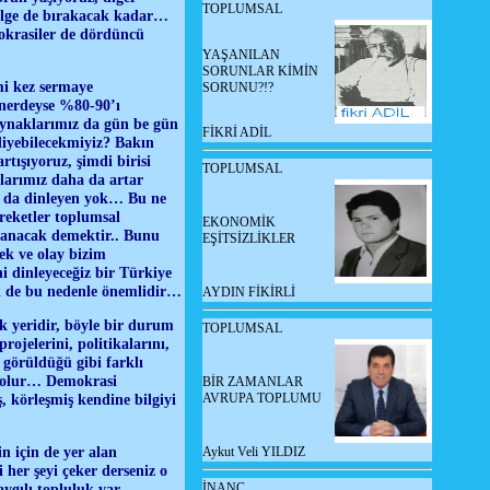
TOPLUMSAL
gölge de bırakacak kadar…
okrasiler de dördüncü
YAŞANILAN
SORUNLAR KİMİN
i kez sermaye
SORUNU?!?
 nerdeyse %80-90’ı
aynaklarımız da gün be gün
FİKRİ ADİL
iyebilecekmiyiz? Bakın
tışıyoruz, şimdi birisi
TOPLUMSAL
larımız daha da artar
ı da dinleyen yok… Bu ne
eketler toplumsal
EKONOMİK
rlanacak demektir.. Bunu
EŞİTSİZLİKLER
ek ve olay bizim
i dinleyeceğiz bir Türkiye
si de bu nedenle önemlidir…
AYDIN FİKİRLİ
 yeridir, böyle bir durum
TOPLUMSAL
ojelerini, politikalarını,
e görüldüğü gibi farklı
ş olur… Demokrasi
BİR ZAMANLAR
AVRUPA TOPLUMU
, körleşmiş kendine bilgiyi
n için de yer alan
Aykut Veli YILDIZ
 her şeyi çeker derseniz o
İNANÇ
gılı topluluk var,