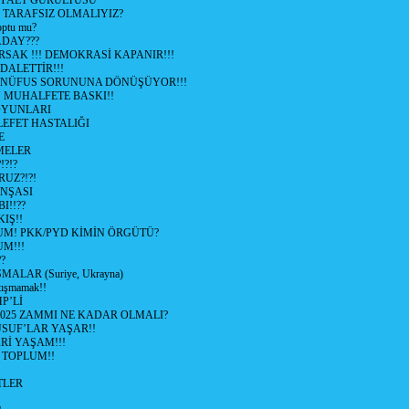
İYAET GÜRÜLTÜSÜ
 TARAFSIZ OLMALIYIZ?
optu mu?
ADAY???
SAK !!! DEMOKRASİ KAPANIR!!!
ALETTİR!!!
 NÜFUS SORUNUNA DÖNÜŞÜYOR!!!
MUHALFETE BASKI!!
OYUNLARI
EFET HASTALIĞI
E
ŞMELER
?!?
UZ?!?!
İNŞASI
I!!??
IŞ!!
UM! PKK/PYD KİMİN ÖRGÜTÜ?
M!!!
?
ALAR (Suriye, Ukrayna)
tışmamak!!
P’Lİ
2025 ZAMMI NE KADAR OLMALI?
SUF’LAR YAŞAR!!
Rİ YAŞAM!!!
 TOPLUM!!
TLER