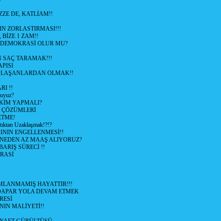
ZZE DE, KATLİAM!!
N ZORLASTIRMASI!!!
 BİZE 1 ZAM!!
 DEMOKRASİ OLUR MU?
 SAÇ TARAMAK!!!
APISI
LAŞANLARDAN OLMAK!!
I !!
uyuz?
KİM YAPMALI?
e ÇÖZÜMLERİ
ETME!
ıktan Uzaklaşmak!?!?
NIN ENGELLENMESİ!!
 NEDEN AZ MAAŞ ALIYORUZ?
 BARIŞ SÜRECİ !!
RASİ
LANMAMIŞ HAYATTIR!!!
ÜDAPAR YOLA DEVAM ETMEK
RESİ
IN MALİYETİ!!