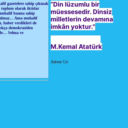
“Din lüzumlu bir
alif gazetelere sahip çıkmak
z, toplum olarak iktidar
müessesedir. Dinsiz
muhalif basına sahip
milletlerin devamına
yapılmaz… Ama muhalif
rı, haber verdikleri de
imkân yoktur."
ldıkça demokrasiden
iyle… Selma ve
M.Kemal Atatürk
Adrese Git