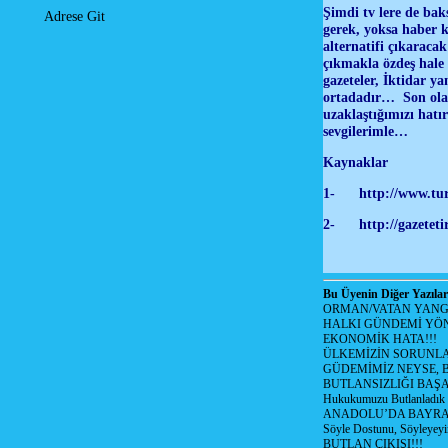
Şimdi tv lere de bak
Adrese Git
gerek, yoksa haber ka
alternatifi çıkaraca
çıkmakla özdeş hale
gazeteler, İktidar yan
ortadadır… Son olar
uzaklaştığımızı hatı
sevgilerimle…
Kaynaklar
1- http://www.turk
2-
http://gazeteti
Bu Üyenin Diğer Yazılar
ORMAN/VATAN YANGI
HALKI GÜNDEMİ YÖN
EKONOMİK HATA!!!
ÜLKEMİZİN SORUNLA
GÜDEMİMİZ NEYSE, B
BUTLANSIZLIĞI BAŞA
Hukukumuzu Butlanladık
ANADOLU’DA BAYRAM
Söyle Dostunu, Söyleyeyi
BUTLAN ÇIKIŞI!!!