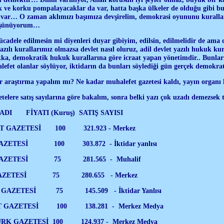
 ve korku pompalayacaklar da var, hatta başka ülkeler de olduğu gibi bu
 var… O zaman aklımızı başımıza devşirelim, demokrasi oyununu kuralla
düşünüyorum…
ücadele edilmesin mi diyenleri duyar gibiyim, edilsin, edilmelidir de am
azılı kurallarımız olmazsa devlet nasıl oluruz, adil devlet yazılı hukuk kur
a, demokratik hukuk kurallarına göre icraat yapan yönetimdir.. Bunları
lefet olanlar söylüyor, iktidarın da bunları söylediği gün gerçek demokra
 araştırma yapalım mı? Ne kadar muhalefet gazetesi kaldı, yayın organı 
etelere satış sayılarına göre bakalım, sonra belki yazı çok uzadı demezsek
İYATI (Kuruş) SATIŞ SAYISI
AZETESİ 100 321.923 - Merkez
ESİ 100 303.872 - İktidar yanlısı
ETESİ 75 281.565 - Muhalif
ETESİ 75 280.655 - Merkez
ETESİ 75 145.509 - İktidar Yanlısı
AZETESİ 100 138.281 - Merkez Medya
AZETESİ 100 124.937 - Merkez Medya