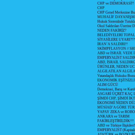
CHP ve DEMOKRASİ!!
CHP
CHP Genel Merkezine But
MUHALİF DAYANIŞM
Hukuk Sistemlnde Tutukl
Okul Saldırıları Üzerine
NEDEN FAKİRİZ?
BELEDİYELERİ TOPA
SİYASİLERE UYARI?!?
İRAN’A SALDIRI!!
SKİMPFLASYON // S
ABD ve İSRAİL VEDE 
EMPERYALİST SALDIR
ABD, İSRAİL SALDIR
ÜRÜNLER, NEDEN UC
ALGILATILAN ALGIL
Vatandaşlık Hukuku Bozu
EKONOMİK EŞİTSİZLİ
ALIM GÜCÜ
Demokrasi, Barış ve Karde
ASGARİ ÜÇRET KAÇ L
ŞİMDİ CHP, ŞİMDİ İK
EKONOMİ NEDEN DÜ
MÜSİAD’A GÖRE TÜR
YAPAY ZEKA ve ROBO
ANKARA ve TARIM
FAKİRLEŞTİRİLDİK!!!
ABD ve Türkiye İlişkileri!
EMPERYALİST (Kapital
ATATÜRK ve BOZKUR