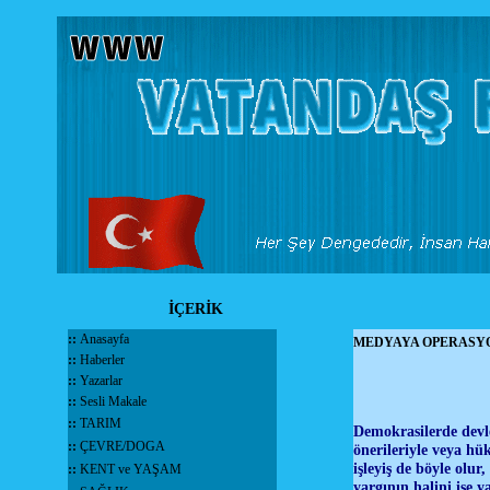
İÇERİK
::
Anasayfa
MEDYAYA OPERASY
::
Haberler
::
Yazarlar
::
Sesli Makale
::
TARIM
Demokrasilerde devlet
::
ÇEVRE/DOGA
önerileriyle veya hü
işleyiş de böyle olur
::
KENT ve YAŞAM
yargının halini ise 