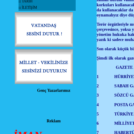
::
TARİH
korkuları kullanacak
::
İLETİŞİM
da kullanacaklar da
oynamalıyız diye 
Terör örgütleriyle m
çerçevesince, yoksa y
yönetim hukuka hakk
yazık ki sadece muha
Son olarak küçük bir
Şimdi ilk olarak gaz
GAZETE ADI F
1 HÜRRİYET G
2 SABAH GAZET
Genç Yazarlarımız
3 SÖZCÜ GAZ
4 POSTA GAZ
5 TÜRKİYE GAZ
Reklam
6 MİLLİYET G
7 HABERTÜRK G