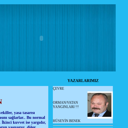
YAZARLARIMIZ
ÇEVRE
N
ORMAN/VATAN
YANGINLARI !!!
killer, yasa tasarısı
sını sağlarlar.. Bu normal
HÜSEYİN BENEK
 İkinci kuvvet ise yargıdır,
orun yaşıyoruz, diğer