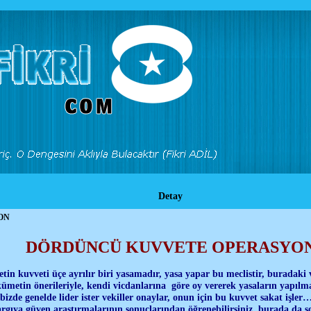
Detay
ON
DÖRDÜNCÜ KUVVETE OPERASYO
in kuvveti üçe ayrılır biri yasamadır, yasa yapar bu meclistir, buradaki ve
kümetin önerileriyle, kendi vicdanlarına göre oy vererek yasaların yapılma
, bizde genelde lider ister vekiller onaylar, onun için bu kuvvet sakat işler…
yargıya güven araştırmalarının sonuçlarından öğrenebilirsiniz, burada da s