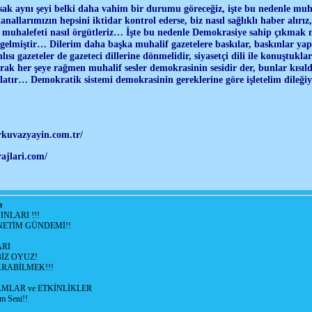
sak aynı şeyi belki daha vahim bir durumu göreceğiz, işte bu nedenle muh
nallarımızın hepsini iktidar kontrol ederse, biz nasıl sağlıklı haber alırı
k muhalefeti nasıl örgütleriz… İşte bu nedenle Demokrasiye sahip çıkmak 
 gelmiştir… Dilerim daha başka muhalif gazetelere baskılar, baskınlar 
lısı gazeteler de gazeteci dillerine dönmelidir, siyasetçi dili ile konuştukla
ak her şeye rağmen muhalif sesler demokrasinin sesidir der, bunlar kısı
rlatır… Demokratik sistemi demokrasinin gereklerine göre işletelim dileğ
uvazyayin.com.tr/
rajlari.com/
ı
NLARI !!!
ETİM GÜNDEMİ!!
RI
İZ OYUZ!
RABİLMEK!!!
LAR ve ETKİNLİKLER
m Seni!!