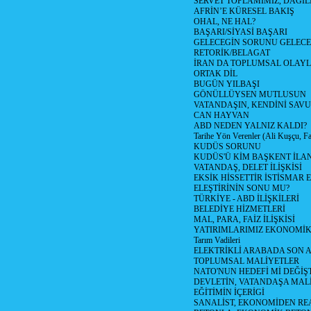
SERVET TOPLAMIMIZ, DAGIL
AFRİN’E KÜRESEL BAKIŞ
OHAL, NE HAL?
BAŞARI/SİYASİ BAŞARI
GELECEGİN SORUNU GELECEK
RETORİK/BELAGAT
İRAN DA TOPLUMSAL OLAY
ORTAK DİL
BUGÜN YILBAŞI
GÖNÜLLÜYSEN MUTLUSUN
VATANDAŞIN, KENDİNİ SAV
CAN HAYVAN
ABD NEDEN YALNIZ KALDI?
Tarihe Yön Verenler (Ali Kuşçu, Fa
KUDÜS SORUNU
KUDÜS'Ü KİM BAŞKENT İLAN
VATANDAŞ, DELET İLİŞKİSİ
EKSİK HİSSETTİR İSTİSMAR 
ELEŞTİRİNİN SONU MU?
TÜRKİYE - ABD İLİŞKİLERİ
BELEDİYE HİZMETLERİ
MAL, PARA, FAİZ İLİŞKİSİ
YATIRIMLARIMIZ EKONOMİK
Tarım Vadileri
ELEKTRİKLİ ARABADA SON
TOPLUMSAL MALİYETLER
NATO'NUN HEDEFİ Mİ DEĞİŞT
DEVLETİN, VATANDAŞA MAL
EĞİTİMİN İÇERİGİ
SANALİST, EKONOMİDEN RE