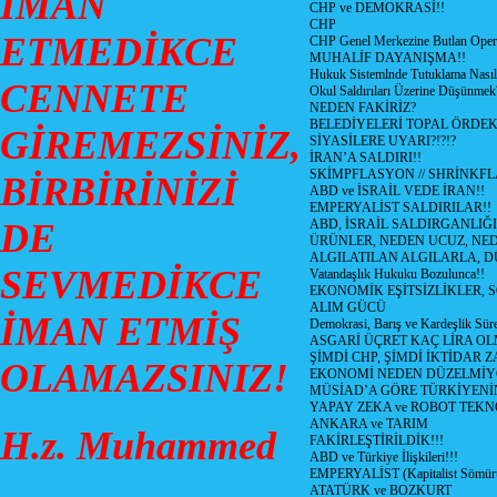
İMAN
CHP ve DEMOKRASİ!!
CHP
ETMEDİKCE
CHP Genel Merkezine Butlan Oper
MUHALİF DAYANIŞMA!!
Hukuk Sistemlnde Tutuklama Nasıl
CENNETE
Okul Saldırıları Üzerine Düşünmek
NEDEN FAKİRİZ?
BELEDİYELERİ TOPAL ÖRDE
GİREMEZSİNİZ,
SİYASİLERE UYARI?!?!?
İRAN’A SALDIRI!!
SKİMPFLASYON // SHRİNKF
BİRBİRİNİZİ
ABD ve İSRAİL VEDE İRAN!!
EMPERYALİST SALDIRILAR!!
DE
ABD, İSRAİL SALDIRGANLIĞI
ÜRÜNLER, NEDEN UCUZ, NED
ALGILATILAN ALGILARLA, D
SEVMEDİKCE
Vatandaşlık Hukuku Bozulunca!!
EKONOMİK EŞİTSİZLİKLER, 
ALIM GÜCÜ
İMAN ETMİŞ
Demokrasi, Barış ve Kardeşlik Süre
ASGARİ ÜÇRET KAÇ LİRA OL
ŞİMDİ CHP, ŞİMDİ İKTİDAR Z
OLAMAZSINIZ!
EKONOMİ NEDEN DÜZELMİY
MÜSİAD’A GÖRE TÜRKİYENİ
YAPAY ZEKA ve ROBOT TEKN
ANKARA ve TARIM
H.z. Muhammed
FAKİRLEŞTİRİLDİK!!!
ABD ve Türkiye İlişkileri!!!
EMPERYALİST (Kapitalist Sömü
ATATÜRK ve BOZKURT