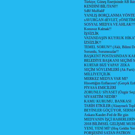
Türkiye, Güneş Enerjisinde AB İkin
KENDİNİ BİL/TANI!!
SıRf MuHaliF
YANLIŞ BORÇLANMA YÖNTEM
sAVURGAN dEVLET, yÖNETİM
SOSYAL MEDYA VE AHLAK!!!
Konusuz Kalmak!!
İŞSİZLİK
VATANDAŞIN KUYRUK HİKA
İZSİZLİK!!
TEMEL SORUN!! (Aklı, Bilimi Dı
Sorumlu, Sorumsuzlar!!
BAŞKENT POSTASINDAN K
BELEDİYE BAŞKANI SEÇİMİ 
KURTAR BİZİ YAPAY ZEKA
SEÇİM SÖYLEMLERİ (Ak Parti)
MİLLİYETÇİLİK
MERKEZ MEDYA VAR MI?
Hissettiğim Enflasyon! (Gerçek En
PİYASA EMİCİLERİ
ZORUNLU SİYASET (Özgür Seç
SİYASETİM NEDİR?
KAMU KURUMU, BANKASI
TARİH ETKİLER (Alzaymırlı Topl
BEYİNLER GÖÇÜYOR, SERM
Ankara Kasder-Fed de Bir gün
MEDYANIN İŞÇİ HABERLERİ
2018 BİLİMSEL GELİŞME MU
YENİ, YENİ Mİ? (Hoş Geldin Yeni
PORŞESİNİ SATAN PATRON