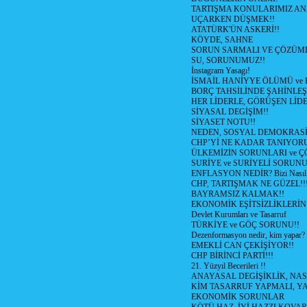
TARTIŞMA KONULARIMIZ AN
UÇARKEN DÜŞMEK!!
ATATÜRK'ÜN ASKERİ!!
KÖYDE, SAHNE
SORUN SARMALI VE ÇÖZÜML
SU, SORUNUMUZ!!
İnstagram Yasagı!
İSMAİL HANİYYE ÖLÜMÜ ve
BORÇ TAHSİLİNDE ŞAHİNLEŞ
HER LİDERLE, GÖRÜŞEN LİDE
SİYASAL DEGİŞİM!!
SİYASET NOTU!!
NEDEN, SOSYAL DEMOKRASİ
CHP’Yİ NE KADAR TANIYOR
ÜLKEMİZİN SORUNLARI ve 
SURİYE ve SURİYELİ SORUN
ENFLASYON NEDİR? Bizi Nasıl E
CHP, TARTIŞMAK NE GÜZEL!!
BAYRAMSIZ KALMAK!!
EKONOMİK EŞİTSİZLİKLERİN
Devlet Kurumları ve Tasarruf
TÜRKİYE ve GÖÇ SORUNU!!
Dezenformasyon nedir, kim yapar?
EMEKLİ CAN ÇEKİŞİYOR!!
CHP BİRİNCİ PARTİ!!!
21. Yüzyıl Becerileri !!
ANAYASAL DEGİŞİKLİK, NAS
KİM TASARRUF YAPMALI, YA
EKONOMİK SORUNLAR