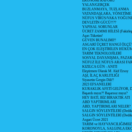
EKONOMİ RAPORU
YALAN/GERÇEK
BUZLANMAYA, TUZLANMA
VATANDAŞLARA, YÖNETİME
NÜFUS VİRÜS/VAKA YOĞUN
DEVLETİN GÜCÜ!!??
YAPISAL SORUNLAR
ÜCRET ZAMMI HİLESİ (Fakirle
Aşırı Tüketim!
GÜVEN BUNALIMI!!
ASGARİ ÜÇRET HANGİ ÖLÇÜ
EN ÇOK ELEŞTİRİLEN HÜKÜ
TARIM TEKNOLOJİLERİ
SOSYAL DAYANIŞMA, PAZAR
NÜFUZ İLE NÜFUS ARASI FA
KIZILCA GÜN - ANITI
Eleştirmen Olarak M. Akif Ersoy
AŞI, İLAÇ KARLITLIĞI
Siyasetin Gergin Dili!!
2023 EFSANELERİ
KURAKLIK AFETİ GELİYOR, 
Başarılı mıyız?! Başarısız mıyız?
HEY BATI, BİZ BIRAKTIK ATI
ABD YAPTIRIMLARI
ABD, YAPTIRIMLARI NELER?
SALGIN SÖYLENTİLERİ (Dediko
SALGIN SÖYLENTİLERİ (Dediko
Asgari Ücret 2021
TARIM ve HAYVANCILIĞIMII
KORONOYLA, SALGINLA EK