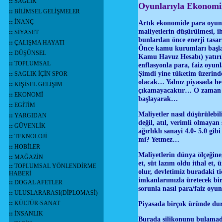
::
SAĞLIK
Oyunlarıyla Ekonomi
::
BİLİMSEL GELİŞMELER
::
İNANÇ
Artık ekonomide para oyun
maliyetlerin düşürülmesi, ih
::
SİYASET
bunlardan önce enerji tasar
::
ÇALIŞMA HAYATI
Önce kamu kurumları başl
::
DÜŞÜNSEL
Kamu Havuz Hesabı) yatırıla
::
TOPLUMSAL
enflasyonla para, faiz oyun
Şimdi yine tüketim üzerind
::
SAGLIK İÇİN SPOR
olacak… Yalnız piyasada her
::
KİŞİSEL GELİŞİM
çıkamayacaktır… O zaman b
::
EKONOMİ
başlayarak…
::
EGİTİM
Maliyetler nasıl düşürülebil
::
YARGIDAN
değil, atıl, verimli olmayan
::
GÜVENLİK
ağırlıklı sanayi 4.0- 5.0 gi
::
TEKNOLOJİ
mi? Yetmez…
::
HOBİLER
Maliyetlerin dünya ölçeğine
::
MAĞAZİN
et, süt lazım oldu ithal et,
::
TOPLUMSAL YÖNLENDİRME
olur, devletimiz buradaki ti
HABERİ
imkanlarımızla üretecek bi
::
DOGAL AFETLER
sorunla nasıl para/faiz oyun
::
ULUSLARARASI(DİPLOMASİ)
::
KÜLTÜR-SANAT
Piyasada birçok üründe du
::
İNSANLIK
Burada silikonunu bulamadığı