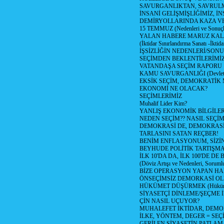
SAVURGANLIKTAN, SAVRULM
İNSANİ GELİŞMİŞLİĞİMİZ, İ
DEMİRYOLLARINDA KAZA V
15 TEMMUZ (Nedenleri ve Sonuçl
YALAN HABERE MARUZ KA
(İktidar Sınırlandırma Sanatı -İktida
İŞSİZLİĞİN NEDENLERİ/SON
SEÇİMDEN BEKLENTİLERİMİZ
VATANDAŞA SEÇİM RAPORU
KAMU SAVURGANLIĞI (Devlet n
EKSİK SEÇİM, DEMOKRATİK 
EKONOMİ NE OLACAK?
SEÇİMLERİMİZ
Muhalif Lider Kim?
YANLIŞ EKONOMİK BİLGİLE
NEDEN SEÇİM?? NASIL SEÇİM
DEMOKRASİ DE, DEMOKRASİ
TARLASINI SATAN REÇBER!
BENİM ENFLASYONUM, SİZ
BEYHUDE POLİTİK TARTIŞMA
İLK 10'DA DA, İLK 100'DE D
(Döviz Artışı ve Nedenleri, Sorumlu
BİZE OPERASYON YAPAN HA
ÖNSEÇİMSİZ DEMORKASİ OL
HÜKÜMET DÜŞÜRMEK (Hükümet
SİYASETÇİ DİNLEME/ŞEÇME 
ÇİN NASIL UÇUYOR?
MUHALEFET İKTİDAR, DEMO
İLKE, YÖNTEM, DEGER = SEÇ
GERİLEN SİYASETİN PATLAM