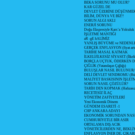
BEKA SORUNU MU OLUR?
KAR GÜZEL DE
DEVLET ÜZERİNE DÜŞÜNME
BİLİM, DÜNYA VE BİZ!!
SORUN ALGI AKLI
ENERJİ SORUNU
Doğu Ekspresiyle Kars’a Yolculuk
İŞLETME MANTIĞI
aR -gE hALİMİZ
YANLIŞ BÜYÜME ve NEDENLE
GERÇEK ENFLASYON (fiyat artış
TARİHE MASAL KATMAK
İLKELİ/İLKESİZ SİYASET (İlkeli/
BORÇLA UÇTUK, ÖDERKEN D
ÇIĞLIK (Vatandaşın Çığlığı)
BULUŞLAR NASIL BULUNUR
DELİ DEVLET SENDROMU (Büyük
MALİYET BASKISININ İŞLE
SORUN NASIL ÇÖZÜLÜR?
TARİH DEN KOPMAK (Hafızasız
RECETESİZ İLAÇ
YÖNETİM ZAFİYETLERİ
Yeni Ekonomik Dönem
GÜNDEM ESARETİ -1
CHP ANKARA ADAYI
EKONOMİK SORUNDAN NASIL
CUMHURİYETLE BİR ASIR
ORTALAMA DIŞ ACIK
YÖNETİCİLERDEN NE, BEKLİ
ENFLASYON İNER DE, ÇIKA