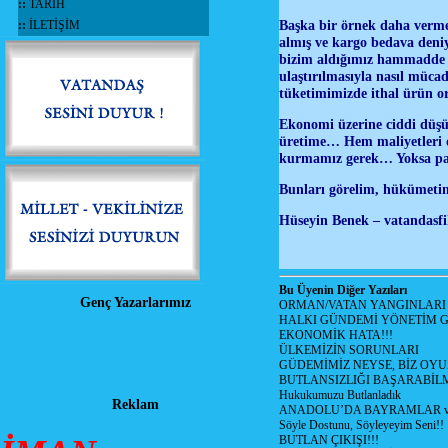
::
TARİH
Başka bir örnek daha vermek
::
İLETİŞİM
almış ve kargo bedava deni
bizim aldığımız hammadde f
ulaştırılmasıyla nasıl müca
tüketimimizde ithal ürün o
Ekonomi üzerine ciddi düşün
üretime… Hem maliyetleri 
kurmamız gerek… Yoksa par
Bunları görelim, hükümetimi
Hüseyin Benek – vatandasfi
Bu Üyenin Diğer Yazıları
Genç Yazarlarımız
ORMAN/VATAN YANGINLARI !
HALKI GÜNDEMİ YÖNETİM G
EKONOMİK HATA!!!
ÜLKEMİZİN SORUNLARI
GÜDEMİMİZ NEYSE, BİZ OYU
BUTLANSIZLIĞI BAŞARABİLM
Hukukumuzu Butlanladık
Reklam
ANADOLU’DA BAYRAMLAR ve
Söyle Dostunu, Söyleyeyim Seni!!
BUTLAN ÇIKIŞI!!!