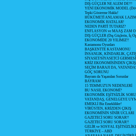
DIŞ GÜÇLER NE ALEM DE!!!
YENİ EKONOMİK MODEL (Dövize
Tepki Gösterme Hakkı!
HÜKÜMETİ ANLAMAK LAZI
EKONOMİK HATALAR!
NEDEN PARTİ TUTARIZ?
ENFLASYON ve MAAŞ ZAM 
DIŞ GÜÇLER (Dış Güçlerin, İç O
EKONOMİDE 20 YILIMIZ!!
Kastamonu Oyunları
BAŞKENTTE KASTAMONU
İNSANLIK, KİNDARLIK, ÇATI
SİYASET/SİYASETCİ GERMESİ
KRİZ EKONOMİSİNDEN ÇIKIŞ
SEÇİM BARAJI DA, VATANDAŞ
GÖÇ SORUNU
Bayram da Yaşanılan Sorunlar
BAYRAM
15 TEMMUZ'UN NEDENLERİ
BU NASIL EKONOMİ?
EKONOMİK EŞİTSİZLİK SOR
VATANDAŞ, GENELGEYE UY
EMEKLİ Biz Emeklililer!
VİRÜSTEN, KRİZDEN ÇIKIŞ
EKONOMİNİN SİNİR UCLARI
GAZETECİ SORU SORAR!!
GAZETECİ SORU SORAR!!
GELİR ve SOSYAL EŞİTSİZLİK
TÜRKİYE – ABD
ANAYASA NASIL DEGİŞTİRİL