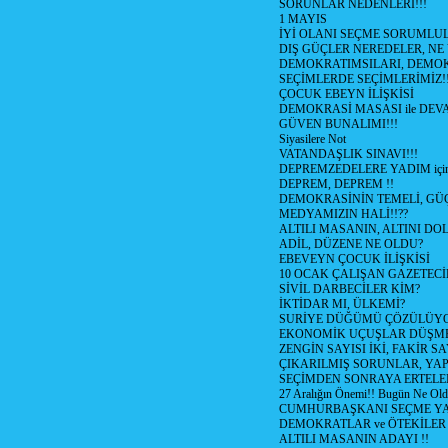
SORUNLAR NEDENLERİ!!!
1 MAYIS
İYİ OLANI SEÇME SORUMLU
DIŞ GÜÇLER NEREDELER, NE
DEMOKRATIMSILARI, DEMOK
SEÇİMLERDE SEÇİMLERİMİZ!
ÇOCUK EBEYN İLİŞKİSİ
DEMOKRASİ MASASI ile DEV
GÜVEN BUNALIMI!!!
Siyasilere Not
VATANDAŞLIK SINAVI!!!
DEPREMZEDELERE YADIM için
DEPREM, DEPREM !!
DEMOKRASİNİN TEMELİ, GÜÇ
MEDYAMIZIN HALİ!!??
ALTILI MASANIN, ALTINI D
ADİL, DÜZENE NE OLDU?
EBEVEYN ÇOCUK İLİŞKİSİ
10 OCAK ÇALIŞAN GAZETEC
SİVİL DARBECİLER KİM?
İKTİDAR MI, ÜLKEMİ?
SURİYE DÜĞÜMÜ ÇÖZÜLÜY
EKONOMİK UÇUŞLAR DÜŞME
ZENGİN SAYISI İKİ, FAKİR S
ÇIKARILMIŞ SORUNLAR, YA
SEÇİMDEN SONRAYA ERTEL
27 Aralığın Önemi!! Bugün Ne Ol
CUMHURBAŞKANI SEÇME YA
DEMOKRATLAR ve ÖTEKİLER
ALTILI MASANIN ADAYI !!