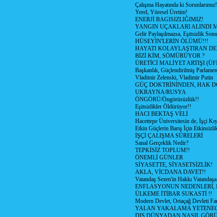
Çalışma Hayatında ki Sorunlarımız!
Yerel, Yöresel Üretim!
ENERJİ BAGISIZLIĞIMIZ!
YANGIN UÇAKLARI ALINDI M
Gelir Paylaşılmazsa, Eşitsizlik Sonu
HÜSEYİN'LERİN ÖLÜMÜ!!!
HAYATI KOLAYLAŞTIRAN D
BİZİ KİM, SÖMÜRÜYOR ?
ÜRETİCİ MALİYET ARTIŞI (ÜF
Başkanlık, Güçlendirilmiş Parlamen
Vladimir Zelenski, Vladimir Putin
GÜÇ DOKTRİNİNDEN, HAK D
UKRAYNA/RUSYA
ÖNGÖRÜ/Öngörüsüzlük!!
Eşitsizlikler Öldürüyor!!
HACI BEKTAŞ VELİ
Hacettepe Üniversitesin de, İşçi Kıy
Etkin Güçlerin Barış İçin Etkinsizlik
İŞÇİ ÇALIŞMA SÜRELERİ
Sanal Gerçeklik Nedir?
TEPKİSİZ TOPLUM!!
ÖNEMLİ GÜNLER
SİYASETTE, SİYASETSİZLİK!
AKLA, VİCDANA DAVET!!
Vatandaş Sezen'in Hakkı Vatandaşa
ENFLASYONUN NEDENLERİ, N
ÜLKEME İTİBAR SUKASTİ !!
Modern Devlet, Ortaçağ Devleti Far
YALAN YAKALAMA YETENEG
DIŞ DÜNYADAN NASIL GÖR