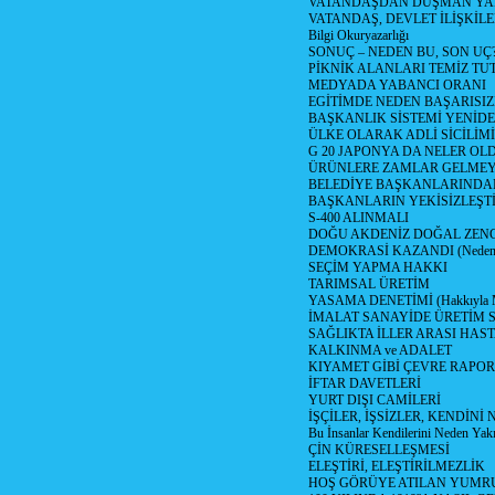
VATANDAŞDAN DÜŞMAN Y
VATANDAŞ, DEVLET İLİŞKİLE
Bilgi Okuryazarlığı
SONUÇ – NEDEN BU, SON UÇ
PİKNİK ALANLARI TEMİZ TU
MEDYADA YABANCI ORANI
EGİTİMDE NEDEN BAŞARISIZ
BAŞKANLIK SİSTEMİ YENİDE
ÜLKE OLARAK ADLİ SİCİLİM
G 20 JAPONYA DA NELER OLDU? 
ÜRÜNLERE ZAMLAR GELMEYE B
BELEDİYE BAŞKANLARINDAN
BAŞKANLARIN YEKİSİZLEŞTİ
S-400 ALINMALI
DOĞU AKDENİZ DOĞAL ZENG
DEMOKRASİ KAZANDI (Neden D
SEÇİM YAPMA HAKKI
TARIMSAL ÜRETİM
YASAMA DENETİMİ (Hakkıyla Me
İMALAT SANAYİDE ÜRETİM
SAĞLIKTA İLLER ARASI HAS
KALKINMA ve ADALET
KIYAMET GİBİ ÇEVRE RAPO
İFTAR DAVETLERİ
YURT DIŞI CAMİLERİ
İŞÇİLER, İŞSİZLER, KENDİN
Bu İnsanlar Kendilerini Neden Yak
ÇİN KÜRESELLEŞMESİ
ELEŞTİRİ, ELEŞTİRİLMEZLİK
HOŞ GÖRÜYE ATILAN YUMR