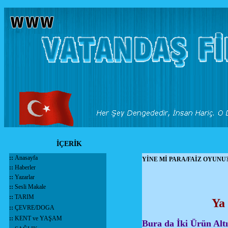
İÇERİK
::
Anasayfa
YİNE Mİ PARA/FAİZ OYUNU
::
Haberler
::
Yazarlar
::
Sesli Makale
::
TARIM
Ya
::
ÇEVRE/DOGA
::
KENT ve YAŞAM
Bura da İki Ürün Alt