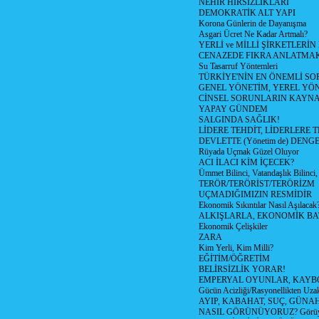
NEHİR HIRSIZLIKLARI
DEMOKRATİK ALT YAPI
Korona Günlerin de Dayanışma
Asgari Ücret Ne Kadar Artmalı?
YERLİ ve MİLLİ ŞİRKETLERİ
CENAZEDE FIKRA ANLATMA
Su Tasarruf Yöntemleri
TÜRKİYE'NİN EN ÖNEMLİ SO
GENEL YÖNETİM, YEREL YÖ
CİNSEL SORUNLARIN KAYN
YAPAY GÜNDEM
SALGINDA SAĞLIK!
LİDERE TEHDİT, LİDERLERE 
DEVLETTE (Yönetim de) DENGE
Rüyada Uçmak Güzel Oluyor
ACI İLACI KİM İÇECEK?
Ümmet Bilinci, Vatandaşlık Bilinci, 
TERÖR/TERÖRİST/TERÖRİZM
UÇMADIĞIMIZIN RESMİDİR
Ekonomik Sıkıntılar Nasıl Aşılacak
ALKIŞLARLA, EKONOMİK BAT
Ekonomik Çelişkiler
ZARA
Kim Yerli, Kim Milli?
EĞİTİM/ÖĞRETİM
BELİRSİZLİK YORAR!
EMPERYAL OYUNLAR, KAYB
Gücün Acizliği/Rasyonellikten Uzak
AYIP, KABAHAT, SUÇ, GÜNAH (
NASIL GÖRÜNÜYORUZ? Görüyo