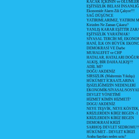
KACAK İÇKİNİN ve ÖLÜMLER
EŞİTSİZLİK BELASI İNSANL
Ekonomide Alarm Zili Çalıyor!!!
SAĞ DÜŞÜNCE
YATIRIMLARIMIZ, YATIRIM M
Kirizden Ne Zaman Çıkarız?
YANLIŞ KARAR EŞİTTİR ZARA
EŞİTSİZLİK YARATMAK!
SİYASAL TERCİH Mİ, EKONO
HANİ, İLK ON BÜYÜK EKON
DEMOKRASİ VE Darbe
MUHALEFET ve CHP
HATALAR, HATALARI DOĞUR
ALKIŞ, BİR DAHA ALKIŞ!!!
ADİL Mİ?
DOĞU AKDENİZ
SIRSIZLIK (Mahremin Yıkılışı)
HÜKÜMET İCRAATLARINA
İŞSİZLİĞİMİZİN NEDENLERİ
EKONOMİK/SİYASAL/SOSYA
DEVLET YÖNETİMİ
HİZMET KİMİN HİZMETİ?
DOGU AKDENİZ
NEYE TEŞVİK, NEYE KÖSTEK
KRİZLERDEN KİRİZ BEGEN -1
KRİZLERDEN KİRİZ BEGEN
DEMOKRASİ KRİZİ
SARHOŞ DEVLET SEDROMU!!
HÜKÜMET - DEVLET KİRİZİ
Araba fiaytları neden uctu?