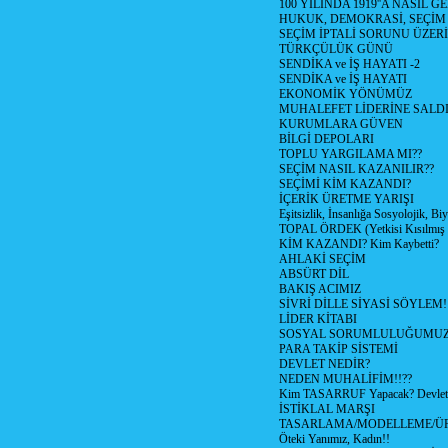
100 YILINDA 1919''A NASIL G
HUKUK, DEMOKRASİ, SEÇİM
SEÇİM İPTALİ SORUNU ÜZER
TÜRKÇÜLÜK GÜNÜ
SENDİKA ve İŞ HAYATI -2
SENDİKA ve İŞ HAYATI
EKONOMİK YÖNÜMÜZ
MUHALEFET LİDERİNE SALD
KURUMLARA GÜVEN
BİLGİ DEPOLARI
TOPLU YARGILAMA MI??
SEÇİM NASIL KAZANILIR??
SEÇİMİ KİM KAZANDI?
İÇERİK ÜRETME YARIŞI
Eşitsizlik, İnsanlığa Sosyolojik, Bi
TOPAL ÖRDEK (Yetkisi Kısılmış 
KİM KAZANDI? Kim Kaybetti?
AHLAKİ SEÇİM
ABSÜRT DİL
BAKIŞ ACIMIZ
SİVRİ DİLLE SİYASİ SÖYLEM!
LİDER KİTABI
SOSYAL SORUMLULUĞUMUZ!
PARA TAKİP SİSTEMİ
DEVLET NEDİR?
NEDEN MUHALİFİM!!??
Kim TASARRUF Yapacak? Devlet m
İSTİKLAL MARŞI
TASARLAMA/MODELLEME/Ü
Öteki Yanımız, Kadın!!