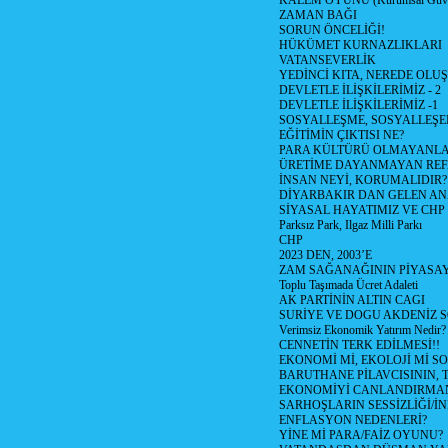
KALEM OYUNU (Kurumsal Güvenil
ZAMAN BAĞI
SORUN ÖNCELİĞİ!
HÜKÜMET KURNAZLIKLARI
VATANSEVERLİK
YEDİNCİ KITA, NEREDE OLU
DEVLETLE İLİŞKİLERİMİZ - 2
DEVLETLE İLİŞKİLERİMİZ -1
SOSYALLEŞME, SOSYALLEŞ
EĞİTİMİN ÇIKTISI NE?
PARA KÜLTÜRÜ OLMAYANLA
ÜRETİME DAYANMAYAN REF
İNSAN NEYİ, KORUMALIDIR?
DİYARBAKIR DAN GELEN AN
SİYASAL HAYATIMIZ VE CHP
Parksız Park, Ilgaz Milli Parkı
CHP
2023 DEN, 2003’E
ZAM SAĞANAĞININ PİYASAY
Toplu Taşımada Ücret Adaleti
AK PARTİNİN ALTIN CAGI
SURİYE VE DOGU AKDENİZ 
Verimsiz Ekonomik Yatırım Nedir?
CENNETİN TERK EDİLMESİ!!
EKONOMİ Mİ, EKOLOJİ Mİ 
BARUTHANE PİLAVCISININ, 
EKONOMİYİ CANLANDIRMANI
SARHOŞLARIN SESSİZLİĞİ/İNİ
ENFLASYON NEDENLERİ?
YİNE Mİ PARA/FAİZ OYUNU?