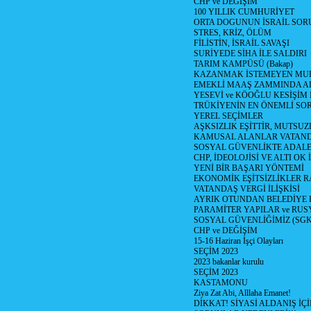
CHP ve DEĞİŞİM
100 YILLIK CUMHURİYET
ORTA DOGUNUN İSRAİL SO
STRES, KRİZ, ÖLÜM
FİLİSTİN, İSRAİL SAVAŞI
SURİYEDE SİHA İLE SALDIRI
TARIM KAMPÜSÜ (Bakap)
KAZANMAK İSTEMEYEN MU
EMEKLİ MAAŞ ZAMMINDA A
YESEVİ ve KÖOĞLU KESİŞİM
TRÜKİYENİN EN ÖNEMLİ SO
YEREL SEÇİMLER
AŞKSIZLIK EŞİTTİR, MUTSUZ
KAMUSAL ALANLAR VATAND
SOSYAL GÜVENLİKTE ADALE
CHP, İDEOLOJİSİ VE ALTI OK 
YENİ BİR BAŞARI YÖNTEMİ
EKONOMİK EŞİTSİZLİKLER 
VATANDAŞ VERGİ İLİŞKİSİ
AYRIK OTUNDAN BELEDİYE
PARAMİTER YAPILAR ve RUS
SOSYAL GÜVENLİĞİMİZ (SGK
CHP ve DEĞİŞİM
15-16 Haziran İşçi Olayları
SEÇİM 2023
2023 bakanlar kurulu
SEÇİM 2023
KASTAMONU
Ziya Zat Abi, Alllaha Emanet!
DİKKAT! SİYASİ ALDANIŞ İÇİ