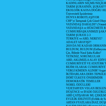
KADINLARIN SEÇME//SEÇİL
TARIM ŞURASININ, ŞURASI!!!
EKOLOJİK KAOSA DOĞRU HI
Üniversiteli İşsizlerimiz
DÜNYA ROBOTLAŞIYOR
CHP’yi Tartışmak Çok Güzel Oluy
VATANDAŞ DARALDI!! (Vatandaş
VATANDAŞA ve HÜKÜMETE R
CUMHURBAŞKANIMIZI ŞAK
TARIM ŞURASI 2-3
TÜRKİYE ve ABD, NEREYE?
ADALET ARAYIŞI!!
2019 DA NE KADAR ORMANIM
BULDUM, BULDUM (Enflasyona 
Çin, Bilimle Nasıl Şaha Kalktı?
YETKİSİZ, SORUMLULAR
ABD, AKLIMIZLA ALAY EDİYO
CUMHURİYETİ VE ATATÜRK’
REJİM OLARAK CUMHURİYE
VERGİ KİMDEN ALINIR? Asgari 
İKTİDARLARA DERS TEPKİLE
DÖRT ÜLKEYE ÖNERİMDİR
DEMOKRATİK TEMELLER
NOBEL ÖDÜLLERİ
VEJETARYEN VEGAN BESLE
DÜŞÜNCE ve İFADE ÖZGÜRL
ABD ÇATIŞARAK MI, ÇEKİLME
EVLİLİK EHLİYETİ (Evlilik de Sor
ARTAN FYATLARA İNAT, DÜ