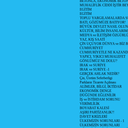
BETONLA, EKONOMİK BETO
MUHALİFLİK CİDDİ İŞTİR BE
EGİTİM
EGİTİM
TOPLU YARGILAMALARDA S
BATI, GÖZÜMÜZE BATIYOR!
BÜYÜK DEVLET NASIL OLUN
KÜLTÜR, BİLİM İNSANLARIM
MEDYA ve İLETİŞİM ÖZGÜRL
YAZ, KIŞ SAATİ
ÇİN UÇUYOR DÜNYA ve BİZ
CUMHURİYET
CUMHURİYETLE NE KAZAND
YAPICI, YIKICI MUHALEFET
GÖNLÜMÜZ NE DOLU?
IRAK ve SURİYE
IRAK ve SURİYE -1
GERÇEK AHLAK NEDİR?
Çin, Üretim Seferberligi
Parkların Ticarete Açılması
ALİMLER, BİLGİ, İKTİDAR
EKONOMİK DENGE
DÜĞÜNDE EĞLENİLİR
İŞ ve İSTİHDAM SORUNU
VERİMLİLİK
BOYABAT KALESİ
AŞIRI PARTİZANLIK!!
DAVET KRİZLERİ
ÜLKEMİZİN SORUNLARI - 1
ÜLKEMİZİN SORUNLARI