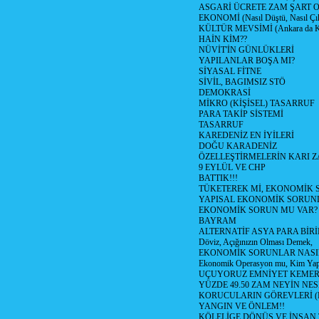
ASGARİ ÜCRETE ZAM ŞART O
EKONOMİ (Nasıl Düştü, Nasıl Çı
KÜLTÜR MEVSİMİ (Ankara da Kül
HAİN KİM??
NÜVİT'İN GÜNLÜKLERİ
YAPILANLAR BOŞA MI?
SİYASAL FİTNE
SİVİL, BAGIMSIZ STÖ
DEMOKRASİ
MİKRO (KİŞİSEL) TASARRUF
PARA TAKİP SİSTEMİ
TASARRUF
KAREDENİZ EN İYİLERİ
DOĞU KARADENİZ
ÖZELLEŞTİRMELERİN KARI Z
9 EYLÜL VE CHP
BATTIK!!!
TÜKETEREK Mİ, EKONOMİK 
YAPISAL EKONOMİK SORUN
EKONOMİK SORUN MU VAR?
BAYRAM
ALTERNATİF ASYA PARA BİRİ
Döviz, Açığınızın Olması Demek,
EKONOMİK SORUNLAR NASIL
Ekonomik Operasyon mu, Kim Yap
UÇUYORUZ EMNİYET KEMERİN
YÜZDE 49.50 ZAM NEYİN NES
KORUCULARIN GÖREVLERİ (Polis
YANGIN VE ÖNLEM!!
KÖLELİGE DÖNÜŞ VE İNSAN 