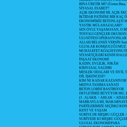
BİNA ÜRETİR Mİ? (Üreten Bina, 
SİYASAL ESARET!!
AÇIK EKONOMİ Mİ, AÇIK EK
İKTİDAR PATİSİNE BİR KAÇ Ö
EKONOMİMİZ BETONLAŞTI M
YASTIK MÜLAHAZALARI!!
SEN ÖYLE YAŞAMASAN, O B
TOSYALI GENÇLER OKUMAY
ULUSÖTESİ OPERASYONLAR
ALLAH BELANIZI VERSİN Suriy
ULUSLAR KOMŞULUĞUMUZ
MUHALEFET KOALİSYONU/İT
SİYASETÇİLERİ KENDİ HALL
İNŞAAT EKONOMİ
KADIN, EVLİLİK, NİKÂH
KİMYASAL SALDIRI
MESLEK ODALARI VE SİVİL
DİL İŞKENCESİ!!
KİM NE KADAR KAZANIYOR
MEDYA TANIMA SANATI
BETON LOBİSİ BASTIRIYOR
DEVLETİMİZ BÜYÜYOR MU,
(3 - A) AKIL > AHLAK > ADAL
MARKAYLA MI, MAKARNAYLA
PARTİLERİMİZE SEÇİMLİ KO
KENT VE YAŞAM
SURİYE DE MEŞRU GÜÇLER -
SURİYEDE Kİ MEŞRU GÜÇLE
ULUSAL EKONOMİ/PARA