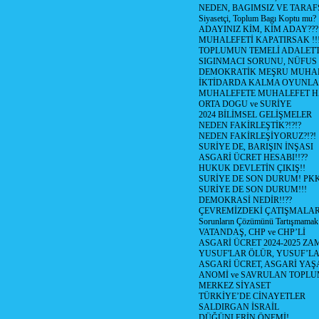
NEDEN, BAGIMSIZ VE TARAF
Siyasetçi, Toplum Bagı Koptu mu?
ADAYINIZ KİM, KİM ADAY???
MUHALEFETİ KAPATIRSAK !!
TOPLUMUN TEMELİ ADALETTİ
SIGINMACI SORUNU, NÜFUS
DEMOKRATİK MEŞRU MUHAL
İKTİDARDA KALMA OYUNLA
MUHALEFETE MUHALEFET H
ORTA DOGU ve SURİYE
2024 BİLİMSEL GELİŞMELER
NEDEN FAKİRLEŞTİK?!?!?
NEDEN FAKİRLEŞİYORUZ?!?!
SURİYE DE, BARIŞIN İNŞASI
ASGARİ ÜCRET HESABI!!??
HUKUK DEVLETİN ÇIKIŞ!!
SURİYE DE SON DURUM! PK
SURİYE DE SON DURUM!!!
DEMOKRASİ NEDİR!!??
ÇEVREMİZDEKİ ÇATIŞMALAR (S
Sorunların Çözümünü Tartışmamak
VATANDAŞ, CHP ve CHP’Lİ
ASGARİ ÜCRET 2024-2025 Z
YUSUF'LAR ÖLÜR, YUSUF’LA
ASGARİ ÜCRET, ASGARİ YAŞ
ANOMİ ve SAVRULAN TOPLU
MERKEZ SİYASET
TÜRKİYE’DE CİNAYETLER
SALDIRGAN İSRAİL
DÜĞÜNLERİN ÖNEMİ!