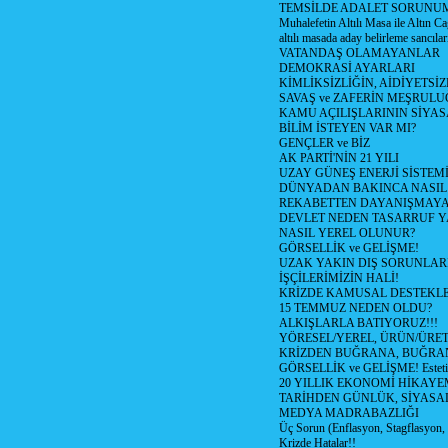
TEMSİLDE ADALET SORUNUM
Muhalefetin Altılı Masa ile Altın Ca
altılı masada aday belirleme sancılar
VATANDAŞ OLAMAYANLAR
DEMOKRASİ AYARLARI
KİMLİKSİZLİĞİN, AİDİYETSİ
SAVAŞ ve ZAFERİN MEŞRUL
KAMU AÇILIŞLARININ SİYAS
BİLİM İSTEYEN VAR MI?
GENÇLER ve BİZ
AK PARTİ'NİN 21 YILI
UZAY GÜNEŞ ENERJİ SİSTEM
DÜNYADAN BAKINCA NASI
REKABETTEN DAYANIŞMAY
DEVLET NEDEN TASARRUF 
NASIL YEREL OLUNUR?
GÖRSELLİK ve GELİŞME!
UZAK YAKIN DIŞ SORUNLAR
İŞÇİLERİMİZİN HALİ!
KRİZDE KAMUSAL DESTEKL
15 TEMMUZ NEDEN OLDU?
ALKIŞLARLA BATIYORUZ!!!
YÖRESEL/YEREL, ÜRÜN/ÜRE
KRİZDEN BUĞRANA, BUĞRA
GÖRSELLİK ve GELİŞME! Estetik m
20 YILLIK EKONOMİ HİKAYEM
TARİHDEN GÜNLÜK, SİYASA
MEDYA MADRABAZLIĞI
Üç Sorun (Enflasyon, Stagflasyon,
Krizde Hatalar!!