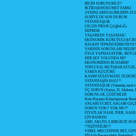
BİLİM SORUNUMUZ!!
İKTİDAR/HÜKÜMET FARKI
AYDINLARIN/ALİMLERİN ZUL
SURİYE DE SON DURUM
VATANDAŞLIK
CILGIN PROJE ÇıLğInLıĞı
DEPREM
YAŞARKEN YAŞAMAK!
EKONOMİK KURUTULUŞ/Cİ
HALKIN TEPKİSİ KİME/NEYE?
YARININ SORUNLARI NELER
ÖYLE YAPMASAYDIK, BÖYLE
HER ŞEY YOLUNDA MI?
EKONOMİDEN Bİ HABER!
TOPLUSAL MUTABAKAT/UZL
YAREN KÜLTÜRÜ
KASIM SÜLEYMANİ, ÖLDÜR
VATANDAŞIN HALİ !!
VATANDAŞLIK (Vatandaş nasıl ol
ÜÇ SORUN (Suriye, D. Akdeniz, 
SORUNLAR, ÇÖZÜMLER
Kent Hayatını Kolaylaştıracak Basi
ASGARİ ÜCRET, ASGARİ GEÇ
SORUN YOK!! YOK MU?!
FİYATLAR NASIL İNER, NASI
ÇİN BASKISI
ABD, AKLIYLA BİRLİKTE HU
!!!EŞİTSİZLİK!!!
YEREL MECLİSİNDE RET, GEN
PİSA'da Başarısızlığın Nedenleri!