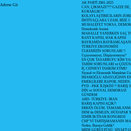
AK PARTİ 2001-2025
Adrese Git
CAN, ÇIKMAZI!?!? GAZZE DE,
KURAKLIK!!!
KOLAYLAŞTIRICILARIN ZORL
İİHTİYAÇLARA 3 ZAM, BİZE 1
MUHALEFET YOKSA, DEMOK
Demokratik Anomi
MAHALLE YANERKEN SAÇ T
RANT KAPISI, HAK KAPISI
BAYRAMDA BAYRAMLAŞAN
TÜRKİYE EKONOMİSİ
ÜLKEMİZİN SORUNLARI !!
Uçuyormuyuz, Düşüyormuyuz?
EN ÇOK TASARRUFU KİM YA
TARIM SORUNLARI ve ÇÖZÜ
İÇ CEPHEYİ TAHKİM ETME!
Siyasal ve Ekonomik Mantıktan Uz
İMAMOĞLU ADAYLIĞININ EN
EMEKLİLERE RAPOR, NEDEN
PYD - PKK İLİŞKİSİ !! BARIŞ 
DİN ve SOSYAL DEMORASİ
GÜNDEM
ABD- TÜRKİYE- İRAN
BARIŞ KAPISI AÇIK!!
ERKEN ÖLÜM, TAMAMLANMA
DEM ile DEMLEN, HÜDAPAR
İZMİR İKTİSAR KONGRESİ
CHP’Yİ TARTIŞMAMANIN MAL
Neden, Buraya Geldik?
MİDE GÜRÜLTÜSÜ, SİYAET 