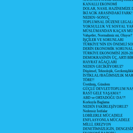
KANALLI EKONOMİ
DOLAR, NASIL HAZİNEMİZE D
İKİ ACIK ARASINDAKİ FARK!
NEDEN>SONUÇ
TOPLUMSAL DÜZENE LEGAL/
YOKSULLUK VE SOSYAL Y
MÜSLÜMANDAN KAÇAN MÜ
Vahşetler, Normalimiz mi, Oluyor?
İŞÇİLER VE SORUNLARI
TÜRKİYE’NİN EN ÖNEMLİ SO
DERİN EKONOMİK SORUNA
TÜRKİYE EKONOMİSİ 2020-20
DEMOKRASİNİN ÜÇ, ARTI Bİ
HAYRAT AĞAÇLARI
NEDEN GECİKİİYORUZ?
Düşünsel, Teknolojik, Gecikmişlikle
İSTİKLAL//BAĞIMSIZLIK MAR
TÖRE!!
Üretilmiş, Gündem
GÜÇLÜ DEVLET/TOPLUM NAS
RAST GELE YAŞAMA!!
ABD ve ORTADOĞU DA!?!
Korkuyla Baglama
NEDEN FAKİRLEŞİYORUZ?
Nedensiz İstifalar
LOBİLERLE MÜCADELE
ENFLASYONLA MÜCADELE
MİLLİ, EREZYON
DENETİMSİZLİGİN, DENGESİZ