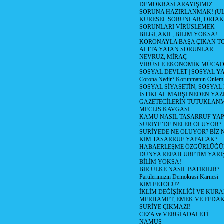
DEMOKRASİ ARAYIŞIMIZ
SORUNA HAZIRLANMAK! (U
KÜRESEL SORUNLAR, ORTAK
SORUNLARI VİRÜSLEMEK
BİLGİ, AKIL, BİLİM YOKSA!
KORONAYLA BAŞA ÇIKAN TO
ALTTA YATAN SORUNLAR
NEVRUZ, MİRAÇ
VİRÜSLE EKONOMİK MÜCAD
SOSYAL DEVLET | SOSYAL Y
Corona Nedir? Korunmanın Önlemle
SOSYAL SİYASETİN, SOSYAL
İSTİKLAL MARŞI NEDEN YAZI
GAZETECİLERİN TUTUKLAN
MECLİS KAVGASI
KAMU NASIL TASARRUF YAP
SURİYE’DE NELER OLUYOR? – 1
SURİYEDE NE OLUYOR? BİZ 
KİM TASARRUF YAPACAK?
HABAERLEŞME ÖZGÜRLÜĞÜN
DÜNYA REFAH ÜRETİM YARIŞ
BİLİM YOKSA!
BİR ÜLKE NASIL BATIRILIR?
Partilerimizin Demokrasi Karnesi
KİM FETÖCÜ?
İKLİM DEĞİŞİKLİĞİ VE KURA
MERHAMET, EMEK VE FEDA
SURİYE ÇIKMAZI!
CEZA ve VERGİ ADALETİ
NAMUS