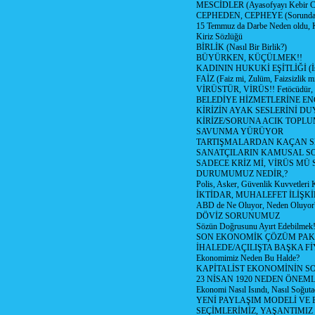
MESCİDLER (Ayasofyayı Kebir C
CEPHEDEN, CEPHEYE (Sorundan
15 Temmuz da Darbe Neden oldu, 
Kiriz Sözlüğü
BİRLİK (Nasıl Bir Birlik?)
BÜYÜRKEN, KÜÇÜLMEK!!
KADININ HUKUKİ EŞİTLİĞİ (İsta
FAİZ (Faiz mi, Zulüm, Faizsizlik m
VİRÜSTÜR, VİRÜS!! Fetöcüdür, 
BELEDİYE HİZMETLERİNE E
KİRİZİN AYAK SESLERİNİ D
KİRİZE/SORUNA ACIK TOPL
SAVUNMA YÜRÜYOR
TARTIŞMALARDAN KAÇAN Sİ
SANATÇILARIN KAMUSAL S
SADECE KRİZ Mİ, VİRÜS MÜ
DURUMUMUZ NEDİR,?
Polis, Asker, Güvenlik Kuvvetleri 
İKTİDAR, MUHALEFET İLİŞKİ
ABD de Ne Oluyor, Neden Oluyor
DÖVİZ SORUNUMUZ
Sözün Doğrusunu Ayırt Edebilmek
SON EKONOMİK ÇÖZÜM PAK
İHALEDE/AÇILIŞTA BAŞKA F
Ekonomimiz Neden Bu Halde?
KAPİTALİST EKONOMİNİN S
23 NİSAN 1920 NEDEN ÖNEML
Ekonomi Nasıl Isındı, Nasıl Soğuta
YENİ PAYLAŞIM MODELİ VE
SEÇİMLERİMİZ, YAŞANTIMIZ