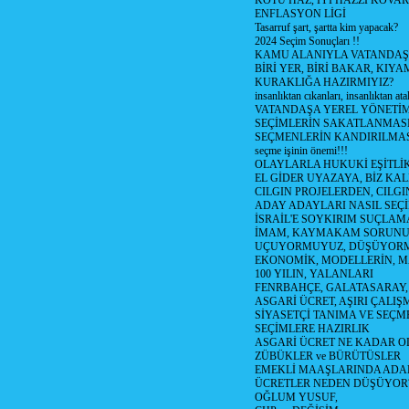
KÖTÜ HAZ, İYİ HAZZI KOVAR?
ENFLASYON LİGİ
Tasarruf şart, şartta kim yapacak?
2024 Seçim Sonuçları !!
KAMU ALANIYLA VATANDAŞ
BİRİ YER, BİRİ BAKAR, KIYA
KURAKLIĞA HAZIRMIYIZ?
insanlıktan cıkanları, insanlıktan ata
VATANDAŞA YEREL YÖNETİ
SEÇİMLERİN SAKATLANMASI
SEÇMENLERİN KANDIRILMAS
seçme işinin önemi!!!
OLAYLARLA HUKUKİ EŞİTLİK 
EL GİDER UYAZAYA, BİZ KAL
CILGIN PROJELERDEN, CILGIN
ADAY ADAYLARI NASIL SEÇİ
İSRAİL'E SOYKIRIM SUÇLAMA
İMAM, KAYMAKAM SORUN
UÇUYORMUYUZ, DÜŞÜYORM
EKONOMİK, MODELLERİN, MA
100 YILIN, YALANLARI
FENRBAHÇE, GALATASARAY,
ASGARİ ÜCRET, AŞIRI ÇALIŞ
SİYASETÇİ TANIMA VE SEÇME
SEÇİMLERE HAZIRLIK
ASGARİ ÜCRET NE KADAR OLM
ZÜBÜKLER ve BÜRÜTÜSLER
EMEKLİ MAAŞLARINDA ADA
ÜCRETLER NEDEN DÜŞÜYOR
OĞLUM YUSUF,