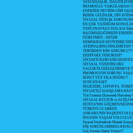
VATANDAŞLIK, DAGITILIYOR
İMAMOĞLU YARGILAMASI Ü
ENERJİDE DEVRİM GİBİ GEL
BEBEK GELİNLER, DİN İSTİS
SİYASAL NİTELİK SORUNUM
EN ÇOK YAZDIĞIM KONULA
YENİ ANAYASA TASLAGI Altılı
BAGIMSIZLIĞIMIZIN ENERJİS
ÖĞRETMEN - DEĞER
DEMOKRASİ SEVİYEMİZ NED
AYDINALRINI DİNLEMEYEN
TERÖRDEN KİM SORUMLU??!
DEEPFAKE TEHLİKESİ!!
SİYASETCİLERİ KİM DENETL
SİYASAL YÖNETİM DİLİ
SAGLIKTA ÖZELEŞTİRMEYE T
PROMOSYON SORUNU YAŞA
İKİNCİ YÜZ YILA DOĞRU!!
SUNİ SİYASET
İNGİLTERE, JAPONYA, TÜRK
SİYASETÇİ ALKIŞLAMA HAST
Yüz Liramızı Ekonomik Harcamış 
SİYASAL KÜLTÜR ve ALTILI 
DÜNYA'NIN GÖÇMEN/SIĞIN
TÜRKİYE UCARKEN
ANKARA'NIN BAŞKENT OLU
İNSANIN YAŞAM YOLCULU
Siyasal Söylemlerde Mantık Arayışl
DIŞ SORUNLARIMIZA KISACA
Göç Sorunu Alarm Veriyor!!