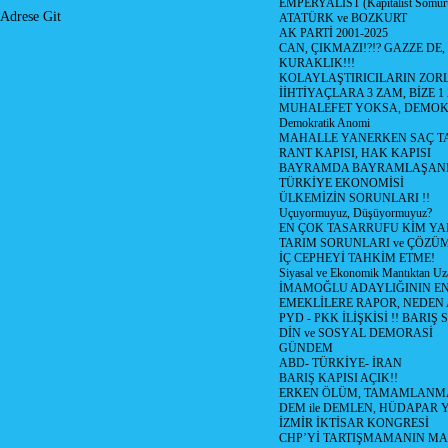
EMPERYALİST (Kapitalist Sömü
Adrese Git
ATATÜRK ve BOZKURT
AK PARTİ 2001-2025
CAN, ÇIKMAZI!?!? GAZZE DE,
KURAKLIK!!!
KOLAYLAŞTIRICILARIN ZORL
İİHTİYAÇLARA 3 ZAM, BİZE 1
MUHALEFET YOKSA, DEMOK
Demokratik Anomi
MAHALLE YANERKEN SAÇ T
RANT KAPISI, HAK KAPISI
BAYRAMDA BAYRAMLAŞAN
TÜRKİYE EKONOMİSİ
ÜLKEMİZİN SORUNLARI !!
Uçuyormuyuz, Düşüyormuyuz?
EN ÇOK TASARRUFU KİM YA
TARIM SORUNLARI ve ÇÖZÜ
İÇ CEPHEYİ TAHKİM ETME!
Siyasal ve Ekonomik Mantıktan Uz
İMAMOĞLU ADAYLIĞININ EN
EMEKLİLERE RAPOR, NEDEN
PYD - PKK İLİŞKİSİ !! BARIŞ 
DİN ve SOSYAL DEMORASİ
GÜNDEM
ABD- TÜRKİYE- İRAN
BARIŞ KAPISI AÇIK!!
ERKEN ÖLÜM, TAMAMLANMA
DEM ile DEMLEN, HÜDAPAR
İZMİR İKTİSAR KONGRESİ
CHP’Yİ TARTIŞMAMANIN MAL