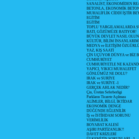
SANALİST, EKONOMİDEN RE
BETONLA, EKONOMİK BETO
MUHALİFLİK CİDDİ İŞTİR BE
EGİTİM
EGİTİM
TOPLU YARGILAMALARDA S
BATI, GÖZÜMÜZE BATIYOR!
BÜYÜK DEVLET NASIL OLUN
KÜLTÜR, BİLİM İNSANLARIM
MEDYA ve İLETİŞİM ÖZGÜRL
YAZ, KIŞ SAATİ
ÇİN UÇUYOR DÜNYA ve BİZ
CUMHURİYET
CUMHURİYETLE NE KAZAND
YAPICI, YIKICI MUHALEFET
GÖNLÜMÜZ NE DOLU?
IRAK ve SURİYE
IRAK ve SURİYE -1
GERÇEK AHLAK NEDİR?
Çin, Üretim Seferberligi
Parkların Ticarete Açılması
ALİMLER, BİLGİ, İKTİDAR
EKONOMİK DENGE
DÜĞÜNDE EĞLENİLİR
İŞ ve İSTİHDAM SORUNU
VERİMLİLİK
BOYABAT KALESİ
AŞIRI PARTİZANLIK!!
DAVET KRİZLERİ
ÜLKEMİZİN SORUNLARI - 1