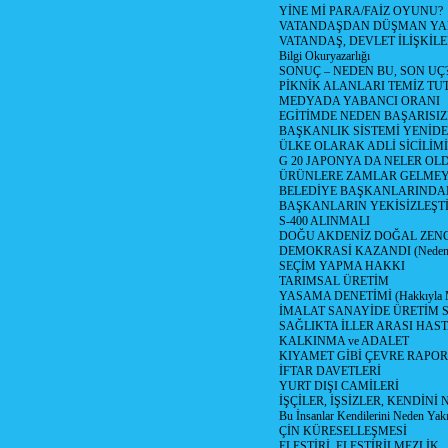
YİNE Mİ PARA/FAİZ OYUNU?
VATANDAŞDAN DÜŞMAN Y
VATANDAŞ, DEVLET İLİŞKİLE
Bilgi Okuryazarlığı
SONUÇ – NEDEN BU, SON UÇ
PİKNİK ALANLARI TEMİZ TU
MEDYADA YABANCI ORANI
EGİTİMDE NEDEN BAŞARISIZ
BAŞKANLIK SİSTEMİ YENİDE
ÜLKE OLARAK ADLİ SİCİLİM
G 20 JAPONYA DA NELER OLDU? 
ÜRÜNLERE ZAMLAR GELMEYE B
BELEDİYE BAŞKANLARINDAN
BAŞKANLARIN YEKİSİZLEŞTİ
S-400 ALINMALI
DOĞU AKDENİZ DOĞAL ZENG
DEMOKRASİ KAZANDI (Neden D
SEÇİM YAPMA HAKKI
TARIMSAL ÜRETİM
YASAMA DENETİMİ (Hakkıyla Me
İMALAT SANAYİDE ÜRETİM
SAĞLIKTA İLLER ARASI HAS
KALKINMA ve ADALET
KIYAMET GİBİ ÇEVRE RAPO
İFTAR DAVETLERİ
YURT DIŞI CAMİLERİ
İŞÇİLER, İŞSİZLER, KENDİN
Bu İnsanlar Kendilerini Neden Yak
ÇİN KÜRESELLEŞMESİ
ELEŞTİRİ, ELEŞTİRİLMEZLİK