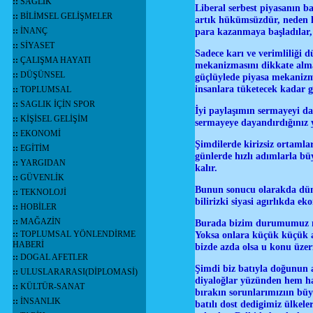
::
SAĞLIK
Liberal serbest piyasanın b
::
BİLİMSEL GELİŞMELER
artık hükümsüzdür, neden lü
::
İNANÇ
para kazanmaya başladılar, 
::
SİYASET
Sadece karı ve verimliliği d
::
ÇALIŞMA HAYATI
mekanizmasını dikkate almazs
::
DÜŞÜNSEL
güçlüylede piyasa mekanizm
insanlara tüketecek kadar g
::
TOPLUMSAL
::
SAGLIK İÇİN SPOR
İyi paylaşımın sermayeyi da
::
KİŞİSEL GELİŞİM
sermayeye dayandırdığınız 
::
EKONOMİ
Şimdilerde kirizsiz ortamlar
::
EGİTİM
günlerde hızlı adımlarla bü
::
YARGIDAN
kalır.
::
GÜVENLİK
Bunun sonucu olarakda dün
::
TEKNOLOJİ
bilirizki siyasi agırlıkda e
::
HOBİLER
::
MAĞAZİN
Burada bizim durumumuz ne 
::
TOPLUMSAL YÖNLENDİRME
Yoksa onlara küçük küçük a
HABERİ
bizde azda olsa u konu üzer
::
DOGAL AFETLER
Şimdi biz batıyla doğunun 
::
ULUSLARARASI(DİPLOMASİ)
diyaloğlar yüzünden hem ha
::
KÜLTÜR-SANAT
bırakın sorunlarımızıın büy
::
İNSANLIK
batılı dost dedigimiz ülkel