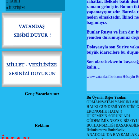
rahatlar. Belkide batılı dos
::
TARİH
zamanı gelmiştir. Bunun iki
::
İLETİŞİM
yapamayışımızdır. Batıyla ti
neden olmaktadır. İkinci ned
bagımlıyız.
Bunlar Rusya ve İran dır, b
yeniden durumuşumuz degerl
Dolayasıyla son Suriye vak
büyük idarecilere bu düşün
Son olarak eksenin kayacağı
kalın…
www.vatandasfikri.com Hüseyin B
Genç Yazarlarımız
Bu Üyenin Diğer Yazıları
ORMAN/VATAN YANGINLARI !
HALKI GÜNDEMİ YÖNETİM G
EKONOMİK HATA!!!
ÜLKEMİZİN SORUNLARI
GÜDEMİMİZ NEYSE, BİZ OYU
Reklam
BUTLANSIZLIĞI BAŞARABİLM
Hukukumuzu Butlanladık
ANADOLU’DA BAYRAMLAR ve