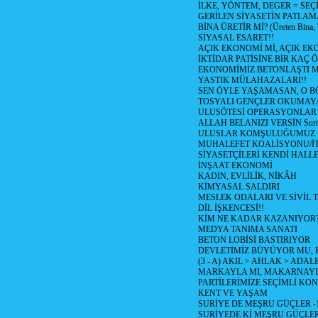
İLKE, YÖNTEM, DEGER = SEÇ
GERİLEN SİYASETİN PATLAM
BİNA ÜRETİR Mİ? (Üreten Bina, 
SİYASAL ESARET!!
AÇIK EKONOMİ Mİ, AÇIK EK
İKTİDAR PATİSİNE BİR KAÇ Ö
EKONOMİMİZ BETONLAŞTI M
YASTIK MÜLAHAZALARI!!
SEN ÖYLE YAŞAMASAN, O B
TOSYALI GENÇLER OKUMAY
ULUSÖTESİ OPERASYONLAR
ALLAH BELANIZI VERSİN Suriy
ULUSLAR KOMŞULUĞUMUZ
MUHALEFET KOALİSYONU/İT
SİYASETÇİLERİ KENDİ HALL
İNŞAAT EKONOMİ
KADIN, EVLİLİK, NİKÂH
KİMYASAL SALDIRI
MESLEK ODALARI VE SİVİL
DİL İŞKENCESİ!!
KİM NE KADAR KAZANIYOR
MEDYA TANIMA SANATI
BETON LOBİSİ BASTIRIYOR
DEVLETİMİZ BÜYÜYOR MU,
(3 - A) AKIL > AHLAK > ADAL
MARKAYLA MI, MAKARNAYLA
PARTİLERİMİZE SEÇİMLİ KO
KENT VE YAŞAM
SURİYE DE MEŞRU GÜÇLER -
SURİYEDE Kİ MEŞRU GÜÇLE