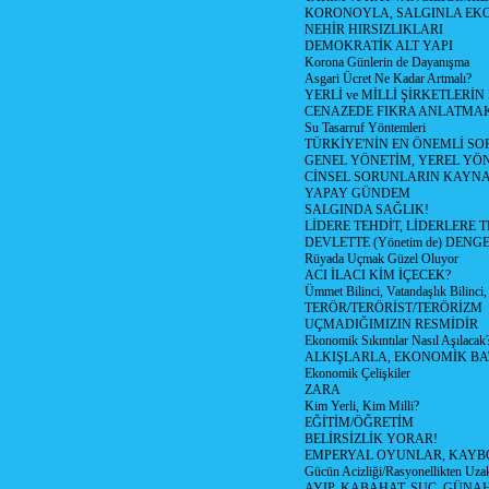
KORONOYLA, SALGINLA EK
NEHİR HIRSIZLIKLARI
DEMOKRATİK ALT YAPI
Korona Günlerin de Dayanışma
Asgari Ücret Ne Kadar Artmalı?
YERLİ ve MİLLİ ŞİRKETLERİ
CENAZEDE FIKRA ANLATMA
Su Tasarruf Yöntemleri
TÜRKİYE'NİN EN ÖNEMLİ SO
GENEL YÖNETİM, YEREL YÖ
CİNSEL SORUNLARIN KAYN
YAPAY GÜNDEM
SALGINDA SAĞLIK!
LİDERE TEHDİT, LİDERLERE 
DEVLETTE (Yönetim de) DENGE
Rüyada Uçmak Güzel Oluyor
ACI İLACI KİM İÇECEK?
Ümmet Bilinci, Vatandaşlık Bilinci, 
TERÖR/TERÖRİST/TERÖRİZM
UÇMADIĞIMIZIN RESMİDİR
Ekonomik Sıkıntılar Nasıl Aşılacak
ALKIŞLARLA, EKONOMİK BAT
Ekonomik Çelişkiler
ZARA
Kim Yerli, Kim Milli?
EĞİTİM/ÖĞRETİM
BELİRSİZLİK YORAR!
EMPERYAL OYUNLAR, KAYB
Gücün Acizliği/Rasyonellikten Uzak
AYIP, KABAHAT, SUÇ, GÜNAH (