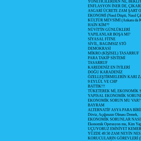
YÖNETİCİLERDEN NE, BEKLİ
ENFLASYON İNER DE, ÇIKA
ASGARİ ÜCRETE ZAM ŞART O
EKONOMİ (Nasıl Düştü, Nasıl Çı
KÜLTÜR MEVSİMİ (Ankara da Kül
HAİN KİM??
NÜVİT'İN GÜNLÜKLERİ
YAPILANLAR BOŞA MI?
SİYASAL FİTNE
SİVİL, BAGIMSIZ STÖ
DEMOKRASİ
MİKRO (KİŞİSEL) TASARRUF
PARA TAKİP SİSTEMİ
TASARRUF
KAREDENİZ EN İYİLERİ
DOĞU KARADENİZ
ÖZELLEŞTİRMELERİN KARI Z
9 EYLÜL VE CHP
BATTIK!!!
TÜKETEREK Mİ, EKONOMİK 
YAPISAL EKONOMİK SORUN
EKONOMİK SORUN MU VAR?
BAYRAM
ALTERNATİF ASYA PARA BİRİ
Döviz, Açığınızın Olması Demek,
EKONOMİK SORUNLAR NASIL
Ekonomik Operasyon mu, Kim Yap
UÇUYORUZ EMNİYET KEMERİN
YÜZDE 49.50 ZAM NEYİN NES
KORUCULARIN GÖREVLERİ (Polis