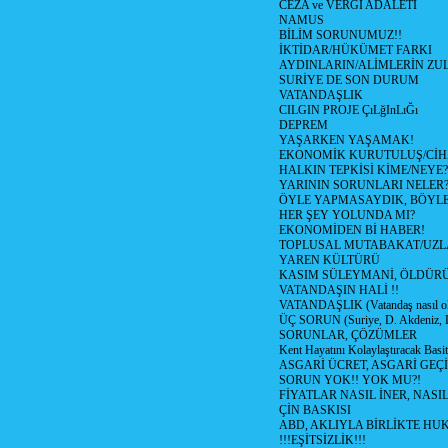
CEZA ve VERGİ ADALETİ
NAMUS
BİLİM SORUNUMUZ!!
İKTİDAR/HÜKÜMET FARKI
AYDINLARIN/ALİMLERİN ZUL
SURİYE DE SON DURUM
VATANDAŞLIK
CILGIN PROJE ÇıLğInLıĞı
DEPREM
YAŞARKEN YAŞAMAK!
EKONOMİK KURUTULUŞ/Cİ
HALKIN TEPKİSİ KİME/NEYE?
YARININ SORUNLARI NELER
ÖYLE YAPMASAYDIK, BÖYLE
HER ŞEY YOLUNDA MI?
EKONOMİDEN Bİ HABER!
TOPLUSAL MUTABAKAT/UZL
YAREN KÜLTÜRÜ
KASIM SÜLEYMANİ, ÖLDÜR
VATANDAŞIN HALİ !!
VATANDAŞLIK (Vatandaş nasıl ol
ÜÇ SORUN (Suriye, D. Akdeniz, 
SORUNLAR, ÇÖZÜMLER
Kent Hayatını Kolaylaştıracak Basi
ASGARİ ÜCRET, ASGARİ GEÇ
SORUN YOK!! YOK MU?!
FİYATLAR NASIL İNER, NASI
ÇİN BASKISI
ABD, AKLIYLA BİRLİKTE HU
!!!EŞİTSİZLİK!!!