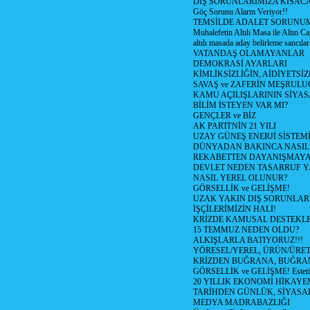
DIŞ SORUNLARIMIZA KISACA
Göç Sorunu Alarm Veriyor!!
TEMSİLDE ADALET SORUNUM
Muhalefetin Altılı Masa ile Altın Ca
altılı masada aday belirleme sancılar
VATANDAŞ OLAMAYANLAR
DEMOKRASİ AYARLARI
KİMLİKSİZLİĞİN, AİDİYETSİ
SAVAŞ ve ZAFERİN MEŞRUL
KAMU AÇILIŞLARININ SİYAS
BİLİM İSTEYEN VAR MI?
GENÇLER ve BİZ
AK PARTİ'NİN 21 YILI
UZAY GÜNEŞ ENERJİ SİSTEM
DÜNYADAN BAKINCA NASI
REKABETTEN DAYANIŞMAY
DEVLET NEDEN TASARRUF 
NASIL YEREL OLUNUR?
GÖRSELLİK ve GELİŞME!
UZAK YAKIN DIŞ SORUNLAR
İŞÇİLERİMİZİN HALİ!
KRİZDE KAMUSAL DESTEKL
15 TEMMUZ NEDEN OLDU?
ALKIŞLARLA BATIYORUZ!!!
YÖRESEL/YEREL, ÜRÜN/ÜRE
KRİZDEN BUĞRANA, BUĞRA
GÖRSELLİK ve GELİŞME! Estetik m
20 YILLIK EKONOMİ HİKAYEM
TARİHDEN GÜNLÜK, SİYASA
MEDYA MADRABAZLIĞI