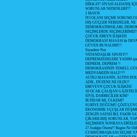
DİKKAT! SİYASİ ALDANIŞ İÇİ
SORUNLAR NEDENLERİ!!!
1 MAYIS
İYİ OLANI SEÇME SORUMLU
DIŞ GÜÇLER NEREDELER, NE
DEMOKRATIMSILARI, DEMOK
SEÇİMLERDE SEÇİMLERİMİZ!
ÇOCUK EBEYN İLİŞKİSİ
DEMOKRASİ MASASI ile DEV
GÜVEN BUNALIMI!!!
Siyasilere Not
VATANDAŞLIK SINAVI!!!
DEPREMZEDELERE YADIM için
DEPREM, DEPREM !!
DEMOKRASİNİN TEMELİ, GÜÇ
MEDYAMIZIN HALİ!!??
ALTILI MASANIN, ALTINI D
ADİL, DÜZENE NE OLDU?
EBEVEYN ÇOCUK İLİŞKİSİ
10 OCAK ÇALIŞAN GAZETEC
SİVİL DARBECİLER KİM?
İKTİDAR MI, ÜLKEMİ?
SURİYE DÜĞÜMÜ ÇÖZÜLÜY
EKONOMİK UÇUŞLAR DÜŞME
ZENGİN SAYISI İKİ, FAKİR S
ÇIKARILMIŞ SORUNLAR, YA
SEÇİMDEN SONRAYA ERTEL
27 Aralığın Önemi!! Bugün Ne Ol
CUMHURBAŞKANI SEÇME YA