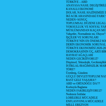
TÜRKİYE – ABD
ANAYASA NASIL DEGİŞTİRİL
KANALLI EKONOMİ
DOLAR, NASIL HAZİNEMİZE D
İKİ ACIK ARASINDAKİ FARK!
NEDEN>SONUÇ
TOPLUMSAL DÜZENE LEGAL/
YOKSULLUK VE SOSYAL Y
MÜSLÜMANDAN KAÇAN MÜ
Vahşetler, Normalimiz mi, Oluyor?
İŞÇİLER VE SORUNLARI
TÜRKİYE’NİN EN ÖNEMLİ SO
DERİN EKONOMİK SORUNA
TÜRKİYE EKONOMİSİ 2020-20
DEMOKRASİNİN ÜÇ, ARTI Bİ
HAYRAT AĞAÇLARI
NEDEN GECİKİİYORUZ?
Düşünsel, Teknolojik, Gecikmişlikle
İSTİKLAL//BAĞIMSIZLIK MAR
TÖRE!!
Üretilmiş, Gündem
GÜÇLÜ DEVLET/TOPLUM NAS
RAST GELE YAŞAMA!!
ABD ve ORTADOĞU DA!?!
Korkuyla Baglama
NEDEN FAKİRLEŞİYORUZ?
Nedensiz İstifalar
LOBİLERLE MÜCADELE
ENFLASYONLA MÜCADELE
MİLLİ, EREZYON