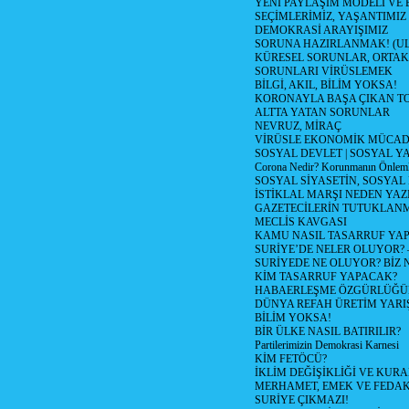
YENİ PAYLAŞIM MODELİ VE
SEÇİMLERİMİZ, YAŞANTIMIZ
DEMOKRASİ ARAYIŞIMIZ
SORUNA HAZIRLANMAK! (U
KÜRESEL SORUNLAR, ORTAK
SORUNLARI VİRÜSLEMEK
BİLGİ, AKIL, BİLİM YOKSA!
KORONAYLA BAŞA ÇIKAN TO
ALTTA YATAN SORUNLAR
NEVRUZ, MİRAÇ
VİRÜSLE EKONOMİK MÜCAD
SOSYAL DEVLET | SOSYAL Y
Corona Nedir? Korunmanın Önlemle
SOSYAL SİYASETİN, SOSYAL
İSTİKLAL MARŞI NEDEN YAZI
GAZETECİLERİN TUTUKLAN
MECLİS KAVGASI
KAMU NASIL TASARRUF YAP
SURİYE’DE NELER OLUYOR? – 1
SURİYEDE NE OLUYOR? BİZ 
KİM TASARRUF YAPACAK?
HABAERLEŞME ÖZGÜRLÜĞÜN
DÜNYA REFAH ÜRETİM YARIŞ
BİLİM YOKSA!
BİR ÜLKE NASIL BATIRILIR?
Partilerimizin Demokrasi Karnesi
KİM FETÖCÜ?
İKLİM DEĞİŞİKLİĞİ VE KURA
MERHAMET, EMEK VE FEDA
SURİYE ÇIKMAZI!