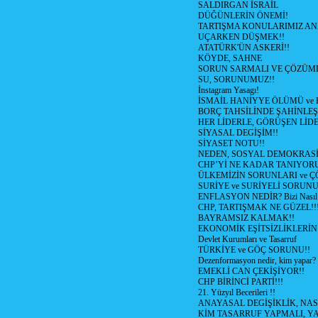
SALDIRGAN İSRAİL
DÜĞÜNLERİN ÖNEMİ!
TARTIŞMA KONULARIMIZ AN
UÇARKEN DÜŞMEK!!
ATATÜRK'ÜN ASKERİ!!
KÖYDE, SAHNE
SORUN SARMALI VE ÇÖZÜML
SU, SORUNUMUZ!!
İnstagram Yasagı!
İSMAİL HANİYYE ÖLÜMÜ ve
BORÇ TAHSİLİNDE ŞAHİNLEŞ
HER LİDERLE, GÖRÜŞEN LİDE
SİYASAL DEGİŞİM!!
SİYASET NOTU!!
NEDEN, SOSYAL DEMOKRASİ
CHP’Yİ NE KADAR TANIYOR
ÜLKEMİZİN SORUNLARI ve 
SURİYE ve SURİYELİ SORUN
ENFLASYON NEDİR? Bizi Nasıl E
CHP, TARTIŞMAK NE GÜZEL!!
BAYRAMSIZ KALMAK!!
EKONOMİK EŞİTSİZLİKLERİN
Devlet Kurumları ve Tasarruf
TÜRKİYE ve GÖÇ SORUNU!!
Dezenformasyon nedir, kim yapar?
EMEKLİ CAN ÇEKİŞİYOR!!
CHP BİRİNCİ PARTİ!!!
21. Yüzyıl Becerileri !!
ANAYASAL DEGİŞİKLİK, NAS
KİM TASARRUF YAPMALI, YA