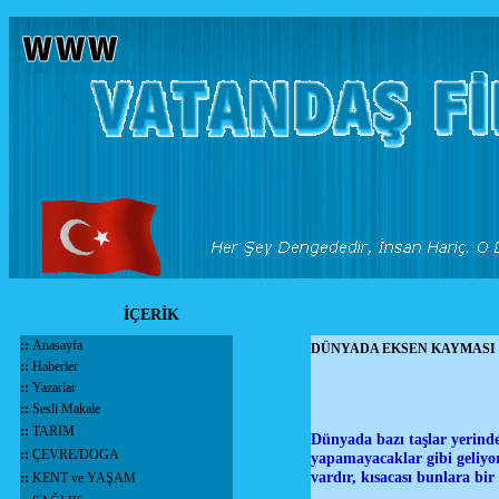
İÇERİK
::
Anasayfa
DÜNYADA EKSEN KAYMASI
::
Haberler
::
Yazarlar
::
Sesli Makale
::
TARIM
Dünyada bazı taşlar yerind
::
ÇEVRE/DOGA
yapamayacaklar gibi geliyor
vardır, kısacası bunlara bir
::
KENT ve YAŞAM