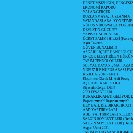
DENETİMSİZLİGİN, DENGESİZ
EKONOMİ RAPORU
YALAN/GERÇEK
BUZLANMAYA, TUZLANMA
VATANDAŞLARA, YÖNETİME
NÜFUS VİRÜS/VAKA YOĞUN
DEVLETİN GÜCÜ!!??
YAPISAL SORUNLAR
ÜCRET ZAMMI HİLESİ (Fakirle
Aşırı Tüketim!
GÜVEN BUNALIMI!!
ASGARİ ÜÇRET HANGİ ÖLÇÜ
EN ÇOK ELEŞTİRİLEN HÜKÜ
TARIM TEKNOLOJİLERİ
SOSYAL DAYANIŞMA, PAZAR
NÜFUZ İLE NÜFUS ARASI FA
KIZILCA GÜN - ANITI
Eleştirmen Olarak M. Akif Ersoy
AŞI, İLAÇ KARLITLIĞI
Siyasetin Gergin Dili!!
2023 EFSANELERİ
KURAKLIK AFETİ GELİYOR, 
Başarılı mıyız?! Başarısız mıyız?
HEY BATI, BİZ BIRAKTIK ATI
ABD YAPTIRIMLARI
ABD, YAPTIRIMLARI NELER?
SALGIN SÖYLENTİLERİ (Dediko
SALGIN SÖYLENTİLERİ (Dediko
Asgari Ücret 2021
TARIM ve HAYVANCILIĞIMII