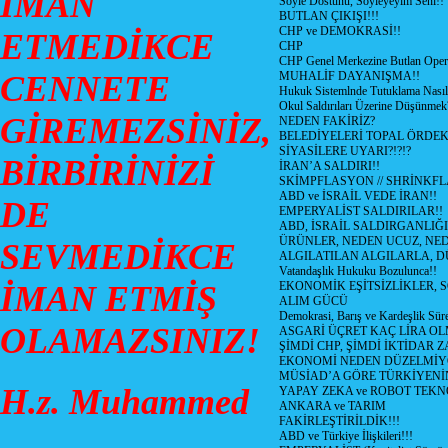
İMAN
Söyle Dostunu, Söyleyeyim Seni!!
BUTLAN ÇIKIŞI!!!
CHP ve DEMOKRASİ!!
ETMEDİKCE
CHP
CHP Genel Merkezine Butlan Oper
CENNETE
MUHALİF DAYANIŞMA!!
Hukuk Sistemlnde Tutuklama Nasıl
Okul Saldırıları Üzerine Düşünmek
GİREMEZSİNİZ,
NEDEN FAKİRİZ?
BELEDİYELERİ TOPAL ÖRDE
SİYASİLERE UYARI?!?!?
BİRBİRİNİZİ
İRAN’A SALDIRI!!
SKİMPFLASYON // SHRİNKF
ABD ve İSRAİL VEDE İRAN!!
DE
EMPERYALİST SALDIRILAR!!
ABD, İSRAİL SALDIRGANLIĞI
ÜRÜNLER, NEDEN UCUZ, NED
SEVMEDİKCE
ALGILATILAN ALGILARLA, D
Vatandaşlık Hukuku Bozulunca!!
İMAN ETMİŞ
EKONOMİK EŞİTSİZLİKLER, 
ALIM GÜCÜ
Demokrasi, Barış ve Kardeşlik Süre
OLAMAZSINIZ!
ASGARİ ÜÇRET KAÇ LİRA OL
ŞİMDİ CHP, ŞİMDİ İKTİDAR Z
EKONOMİ NEDEN DÜZELMİY
MÜSİAD’A GÖRE TÜRKİYENİ
H.z. Muhammed
YAPAY ZEKA ve ROBOT TEKN
ANKARA ve TARIM
FAKİRLEŞTİRİLDİK!!!
ABD ve Türkiye İlişkileri!!!