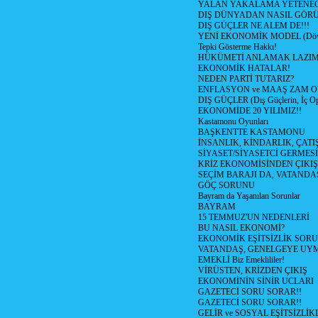
YALAN YAKALAMA YETENEG
DIŞ DÜNYADAN NASIL GÖR
DIŞ GÜÇLER NE ALEM DE!!!
YENİ EKONOMİK MODEL (Dövize
Tepki Gösterme Hakkı!
HÜKÜMETİ ANLAMAK LAZI
EKONOMİK HATALAR!
NEDEN PARTİ TUTARIZ?
ENFLASYON ve MAAŞ ZAM 
DIŞ GÜÇLER (Dış Güçlerin, İç O
EKONOMİDE 20 YILIMIZ!!
Kastamonu Oyunları
BAŞKENTTE KASTAMONU
İNSANLIK, KİNDARLIK, ÇATI
SİYASET/SİYASETCİ GERMESİ
KRİZ EKONOMİSİNDEN ÇIKIŞ
SEÇİM BARAJI DA, VATANDAŞ
GÖÇ SORUNU
Bayram da Yaşanılan Sorunlar
BAYRAM
15 TEMMUZ'UN NEDENLERİ
BU NASIL EKONOMİ?
EKONOMİK EŞİTSİZLİK SOR
VATANDAŞ, GENELGEYE UY
EMEKLİ Biz Emeklililer!
VİRÜSTEN, KRİZDEN ÇIKIŞ
EKONOMİNİN SİNİR UCLARI
GAZETECİ SORU SORAR!!
GAZETECİ SORU SORAR!!
GELİR ve SOSYAL EŞİTSİZLİK