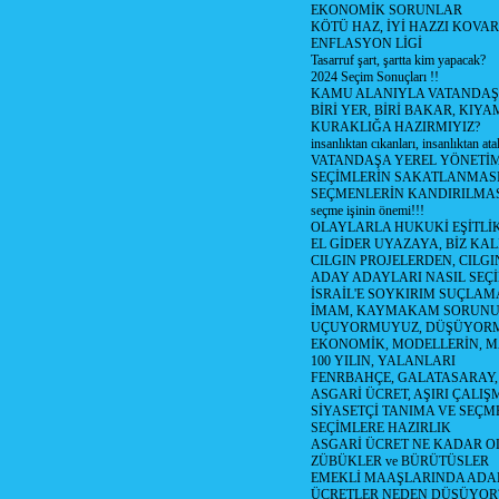
EKONOMİK SORUNLAR
KÖTÜ HAZ, İYİ HAZZI KOVAR?
ENFLASYON LİGİ
Tasarruf şart, şartta kim yapacak?
2024 Seçim Sonuçları !!
KAMU ALANIYLA VATANDAŞ
BİRİ YER, BİRİ BAKAR, KIYA
KURAKLIĞA HAZIRMIYIZ?
insanlıktan cıkanları, insanlıktan ata
VATANDAŞA YEREL YÖNETİ
SEÇİMLERİN SAKATLANMASI
SEÇMENLERİN KANDIRILMAS
seçme işinin önemi!!!
OLAYLARLA HUKUKİ EŞİTLİK 
EL GİDER UYAZAYA, BİZ KAL
CILGIN PROJELERDEN, CILGIN
ADAY ADAYLARI NASIL SEÇİ
İSRAİL'E SOYKIRIM SUÇLAMA
İMAM, KAYMAKAM SORUN
UÇUYORMUYUZ, DÜŞÜYORM
EKONOMİK, MODELLERİN, MA
100 YILIN, YALANLARI
FENRBAHÇE, GALATASARAY,
ASGARİ ÜCRET, AŞIRI ÇALIŞ
SİYASETÇİ TANIMA VE SEÇME
SEÇİMLERE HAZIRLIK
ASGARİ ÜCRET NE KADAR OLM
ZÜBÜKLER ve BÜRÜTÜSLER
EMEKLİ MAAŞLARINDA ADA
ÜCRETLER NEDEN DÜŞÜYOR