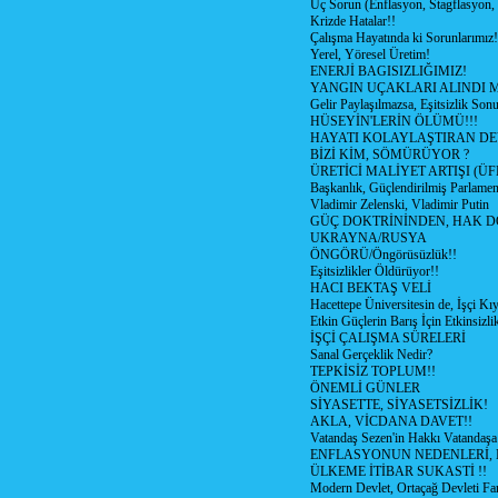
Üç Sorun (Enflasyon, Stagflasyon,
Krizde Hatalar!!
Çalışma Hayatında ki Sorunlarımız!
Yerel, Yöresel Üretim!
ENERJİ BAGISIZLIĞIMIZ!
YANGIN UÇAKLARI ALINDI M
Gelir Paylaşılmazsa, Eşitsizlik Sonu
HÜSEYİN'LERİN ÖLÜMÜ!!!
HAYATI KOLAYLAŞTIRAN D
BİZİ KİM, SÖMÜRÜYOR ?
ÜRETİCİ MALİYET ARTIŞI (ÜF
Başkanlık, Güçlendirilmiş Parlamen
Vladimir Zelenski, Vladimir Putin
GÜÇ DOKTRİNİNDEN, HAK D
UKRAYNA/RUSYA
ÖNGÖRÜ/Öngörüsüzlük!!
Eşitsizlikler Öldürüyor!!
HACI BEKTAŞ VELİ
Hacettepe Üniversitesin de, İşçi Kıy
Etkin Güçlerin Barış İçin Etkinsizlik
İŞÇİ ÇALIŞMA SÜRELERİ
Sanal Gerçeklik Nedir?
TEPKİSİZ TOPLUM!!
ÖNEMLİ GÜNLER
SİYASETTE, SİYASETSİZLİK!
AKLA, VİCDANA DAVET!!
Vatandaş Sezen'in Hakkı Vatandaşa
ENFLASYONUN NEDENLERİ, N
ÜLKEME İTİBAR SUKASTİ !!
Modern Devlet, Ortaçağ Devleti Far