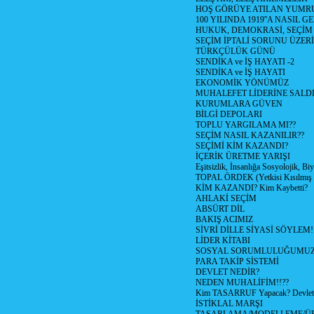
HOŞ GÖRÜYE ATILAN YUMR
100 YILINDA 1919''A NASIL G
HUKUK, DEMOKRASİ, SEÇİM
SEÇİM İPTALİ SORUNU ÜZER
TÜRKÇÜLÜK GÜNÜ
SENDİKA ve İŞ HAYATI -2
SENDİKA ve İŞ HAYATI
EKONOMİK YÖNÜMÜZ
MUHALEFET LİDERİNE SALD
KURUMLARA GÜVEN
BİLGİ DEPOLARI
TOPLU YARGILAMA MI??
SEÇİM NASIL KAZANILIR??
SEÇİMİ KİM KAZANDI?
İÇERİK ÜRETME YARIŞI
Eşitsizlik, İnsanlığa Sosyolojik, Bi
TOPAL ÖRDEK (Yetkisi Kısılmış 
KİM KAZANDI? Kim Kaybetti?
AHLAKİ SEÇİM
ABSÜRT DİL
BAKIŞ ACIMIZ
SİVRİ DİLLE SİYASİ SÖYLEM!
LİDER KİTABI
SOSYAL SORUMLULUĞUMUZ!
PARA TAKİP SİSTEMİ
DEVLET NEDİR?
NEDEN MUHALİFİM!!??
Kim TASARRUF Yapacak? Devlet m
İSTİKLAL MARŞI