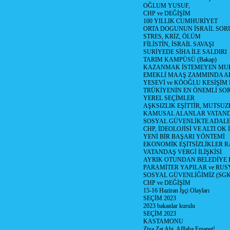
OĞLUM YUSUF,
CHP ve DEĞİŞİM
100 YILLIK CUMHURİYET
ORTA DOGUNUN İSRAİL SO
STRES, KRİZ, ÖLÜM
FİLİSTİN, İSRAİL SAVAŞI
SURİYEDE SİHA İLE SALDIRI
TARIM KAMPÜSÜ (Bakap)
KAZANMAK İSTEMEYEN MU
EMEKLİ MAAŞ ZAMMINDA A
YESEVİ ve KÖOĞLU KESİŞİM
TRÜKİYENİN EN ÖNEMLİ SO
YEREL SEÇİMLER
AŞKSIZLIK EŞİTTİR, MUTSUZ
KAMUSAL ALANLAR VATAND
SOSYAL GÜVENLİKTE ADALE
CHP, İDEOLOJİSİ VE ALTI OK 
YENİ BİR BAŞARI YÖNTEMİ
EKONOMİK EŞİTSİZLİKLER 
VATANDAŞ VERGİ İLİŞKİSİ
AYRIK OTUNDAN BELEDİYE
PARAMİTER YAPILAR ve RUS
SOSYAL GÜVENLİĞİMİZ (SGK
CHP ve DEĞİŞİM
15-16 Haziran İşçi Olayları
SEÇİM 2023
2023 bakanlar kurulu
SEÇİM 2023
KASTAMONU
Ziya Zat Abi, Alllaha Emanet!