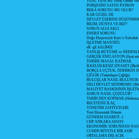
YENİ, YENİ Mİ? (Hoş Geldin Yeni
PORŞESİNİ SATAN PATRON
BEKA SORUNU MU OLUR?
KAR GÜZEL DE
DEVLET ÜZERİNE DÜŞÜNME
BİLİM, DÜNYA VE BİZ!!
SORUN ALGI AKLI
ENERJİ SORUNU
Doğu Ekspresiyle Kars’a Yolculuk
İŞLETME MANTIĞI
aR -gE hALİMİZ
YANLIŞ BÜYÜME ve NEDENLE
GERÇEK ENFLASYON (fiyat artış
TARİHE MASAL KATMAK
İLKELİ/İLKESİZ SİYASET (İlkeli/
BORÇLA UÇTUK, ÖDERKEN D
ÇIĞLIK (Vatandaşın Çığlığı)
BULUŞLAR NASIL BULUNUR
DELİ DEVLET SENDROMU (Büyük
MALİYET BASKISININ İŞLE
SORUN NASIL ÇÖZÜLÜR?
TARİH DEN KOPMAK (Hafızasız
RECETESİZ İLAÇ
YÖNETİM ZAFİYETLERİ
Yeni Ekonomik Dönem
GÜNDEM ESARETİ -1
CHP ANKARA ADAYI
EKONOMİK SORUNDAN NASIL
CUMHURİYETLE BİR ASIR
ORTALAMA DIŞ ACIK