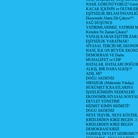
NASIL GÖRÜNÜYORUZ? Görüyo
KACAK İÇKİNİN ve ÖLÜMLER
EŞİTSİZLİK BELASI İNSANL
Ekonomide Alarm Zili Çalıyor!!!
SAĞ DÜŞÜNCE
YATIRIMLARIMIZ, YATIRIM M
Kirizden Ne Zaman Çıkarız?
YANLIŞ KARAR EŞİTTİR ZARA
EŞİTSİZLİK YARATMAK!
SİYASAL TERCİH Mİ, EKONO
HANİ, İLK ON BÜYÜK EKON
DEMOKRASİ VE Darbe
MUHALEFET ve CHP
HATALAR, HATALARI DOĞUR
ALKIŞ, BİR DAHA ALKIŞ!!!
ADİL Mİ?
DOĞU AKDENİZ
SIRSIZLIK (Mahremin Yıkılışı)
HÜKÜMET İCRAATLARINA
İŞSİZLİĞİMİZİN NEDENLERİ
EKONOMİK/SİYASAL/SOSYA
DEVLET YÖNETİMİ
HİZMET KİMİN HİZMETİ?
DOGU AKDENİZ
NEYE TEŞVİK, NEYE KÖSTEK
KRİZLERDEN KİRİZ BEGEN -1
KRİZLERDEN KİRİZ BEGEN
DEMOKRASİ KRİZİ
SARHOŞ DEVLET SEDROMU!!