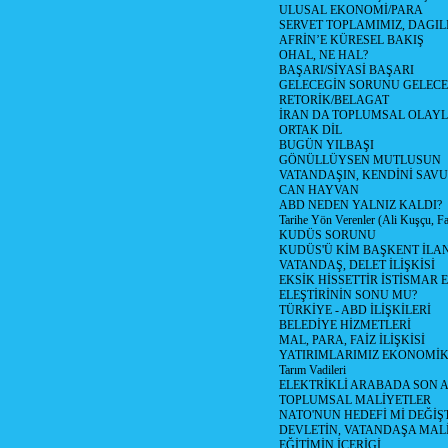
ULUSAL EKONOMİ/PARA
SERVET TOPLAMIMIZ, DAGIL
AFRİN’E KÜRESEL BAKIŞ
OHAL, NE HAL?
BAŞARI/SİYASİ BAŞARI
GELECEGİN SORUNU GELECEK
RETORİK/BELAGAT
İRAN DA TOPLUMSAL OLAY
ORTAK DİL
BUGÜN YILBAŞI
GÖNÜLLÜYSEN MUTLUSUN
VATANDAŞIN, KENDİNİ SAV
CAN HAYVAN
ABD NEDEN YALNIZ KALDI?
Tarihe Yön Verenler (Ali Kuşçu, Fa
KUDÜS SORUNU
KUDÜS'Ü KİM BAŞKENT İLAN
VATANDAŞ, DELET İLİŞKİSİ
EKSİK HİSSETTİR İSTİSMAR 
ELEŞTİRİNİN SONU MU?
TÜRKİYE - ABD İLİŞKİLERİ
BELEDİYE HİZMETLERİ
MAL, PARA, FAİZ İLİŞKİSİ
YATIRIMLARIMIZ EKONOMİK
Tarım Vadileri
ELEKTRİKLİ ARABADA SON
TOPLUMSAL MALİYETLER
NATO'NUN HEDEFİ Mİ DEĞİŞT
DEVLETİN, VATANDAŞA MAL
EĞİTİMİN İÇERİGİ