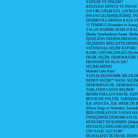
YANGIN VE ÖNLEM!!
KÖLELİGE DÖNÜŞ VE İNSAN 
SAVURGANLIKTAN, SAVRULM
İNSANİ GELİŞMİŞLİĞİMİZ, İ
DEMİRYOLLARINDA KAZA V
15 TEMMUZ (Nedenleri ve Sonuçl
YALAN HABERE MARUZ KA
(İktidar Sınırlandırma Sanatı -İktida
İŞSİZLİĞİN NEDENLERİ/SON
SEÇİMDEN BEKLENTİLERİMİZ
VATANDAŞA SEÇİM RAPORU
KAMU SAVURGANLIĞI (Devlet n
EKSİK SEÇİM, DEMOKRATİK 
EKONOMİ NE OLACAK?
SEÇİMLERİMİZ
Muhalif Lider Kim?
YANLIŞ EKONOMİK BİLGİLE
NEDEN SEÇİM?? NASIL SEÇİM
DEMOKRASİ DE, DEMOKRASİ
TARLASINI SATAN REÇBER!
BENİM ENFLASYONUM, SİZ
BEYHUDE POLİTİK TARTIŞMA
İLK 10'DA DA, İLK 100'DE D
(Döviz Artışı ve Nedenleri, Sorumlu
BİZE OPERASYON YAPAN HA
ÖNSEÇİMSİZ DEMORKASİ OL
HÜKÜMET DÜŞÜRMEK (Hükümet
SİYASETÇİ DİNLEME/ŞEÇME 
ÇİN NASIL UÇUYOR?
MUHALEFET İKTİDAR, DEMO