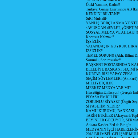
TASARLAMA/MODELLEME/Ü
Öteki Yanımız, Kadın!!
Türkiye, Güneş Enerjisinde AB İkin
KENDİNİ BİL/TANI!!
SıRf MuHaliF
YANLIŞ BORÇLANMA YÖNTEM
sAVURGAN dEVLET, yÖNETİM
SOSYAL MEDYA VE AHLAK!!!
Konusuz Kalmak!!
İŞSİZLİK
VATANDAŞIN KUYRUK HİKA
İZSİZLİK!!
TEMEL SORUN!! (Aklı, Bilimi Dı
Sorumlu, Sorumsuzlar!!
BAŞKENT POSTASINDAN K
BELEDİYE BAŞKANI SEÇİMİ 
KURTAR BİZİ YAPAY ZEKA
SEÇİM SÖYLEMLERİ (Ak Parti)
MİLLİYETÇİLİK
MERKEZ MEDYA VAR MI?
Hissettiğim Enflasyon! (Gerçek En
PİYASA EMİCİLERİ
ZORUNLU SİYASET (Özgür Seç
SİYASETİM NEDİR?
KAMU KURUMU, BANKASI
TARİH ETKİLER (Alzaymırlı Topl
BEYİNLER GÖÇÜYOR, SERM
Ankara Kasder-Fed de Bir gün
MEDYANIN İŞÇİ HABERLERİ
2018 BİLİMSEL GELİŞME MU