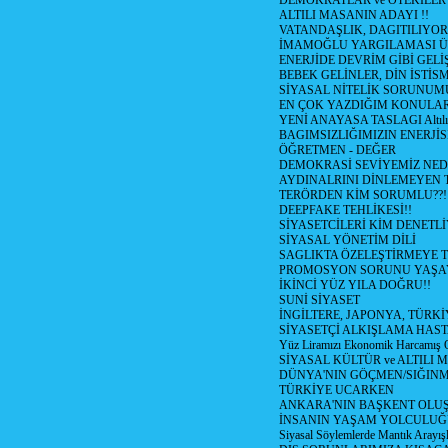
DEMOKRATLAR ve ÖTEKİLER
ALTILI MASANIN ADAYI !!
VATANDAŞLIK, DAGITILIYOR
İMAMOĞLU YARGILAMASI Ü
ENERJİDE DEVRİM GİBİ GEL
BEBEK GELİNLER, DİN İSTİS
SİYASAL NİTELİK SORUNUM
EN ÇOK YAZDIĞIM KONULA
YENİ ANAYASA TASLAGI Altılı
BAGIMSIZLIĞIMIZIN ENERJİS
ÖĞRETMEN - DEĞER
DEMOKRASİ SEVİYEMİZ NED
AYDINALRINI DİNLEMEYEN
TERÖRDEN KİM SORUMLU??!
DEEPFAKE TEHLİKESİ!!
SİYASETCİLERİ KİM DENETL
SİYASAL YÖNETİM DİLİ
SAGLIKTA ÖZELEŞTİRMEYE T
PROMOSYON SORUNU YAŞA
İKİNCİ YÜZ YILA DOĞRU!!
SUNİ SİYASET
İNGİLTERE, JAPONYA, TÜRK
SİYASETÇİ ALKIŞLAMA HAST
Yüz Liramızı Ekonomik Harcamış 
SİYASAL KÜLTÜR ve ALTILI 
DÜNYA'NIN GÖÇMEN/SIĞIN
TÜRKİYE UCARKEN
ANKARA'NIN BAŞKENT OLU
İNSANIN YAŞAM YOLCULU
Siyasal Söylemlerde Mantık Arayışl