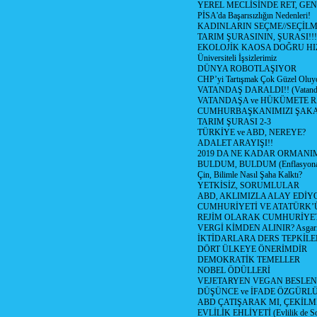
YEREL MECLİSİNDE RET, GEN
PİSA'da Başarısızlığın Nedenleri!
KADINLARIN SEÇME//SEÇİL
TARIM ŞURASININ, ŞURASI!!!
EKOLOJİK KAOSA DOĞRU HI
Üniversiteli İşsizlerimiz
DÜNYA ROBOTLAŞIYOR
CHP’yi Tartışmak Çok Güzel Oluy
VATANDAŞ DARALDI!! (Vatandaş
VATANDAŞA ve HÜKÜMETE R
CUMHURBAŞKANIMIZI ŞAK
TARIM ŞURASI 2-3
TÜRKİYE ve ABD, NEREYE?
ADALET ARAYIŞI!!
2019 DA NE KADAR ORMANIM
BULDUM, BULDUM (Enflasyona 
Çin, Bilimle Nasıl Şaha Kalktı?
YETKİSİZ, SORUMLULAR
ABD, AKLIMIZLA ALAY EDİYO
CUMHURİYETİ VE ATATÜRK’
REJİM OLARAK CUMHURİYE
VERGİ KİMDEN ALINIR? Asgari 
İKTİDARLARA DERS TEPKİLE
DÖRT ÜLKEYE ÖNERİMDİR
DEMOKRATİK TEMELLER
NOBEL ÖDÜLLERİ
VEJETARYEN VEGAN BESLE
DÜŞÜNCE ve İFADE ÖZGÜRL
ABD ÇATIŞARAK MI, ÇEKİLME
EVLİLİK EHLİYETİ (Evlilik de Sor