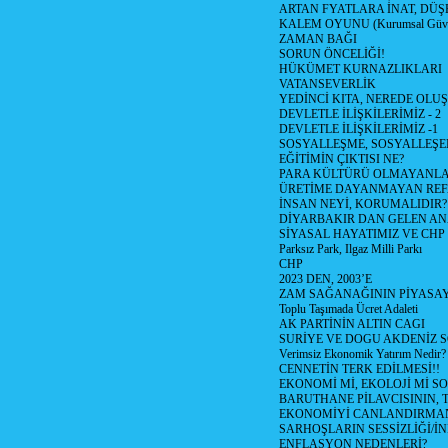
ARTAN FYATLARA İNAT, DÜ
KALEM OYUNU (Kurumsal Güvenil
ZAMAN BAĞI
SORUN ÖNCELİĞİ!
HÜKÜMET KURNAZLIKLARI
VATANSEVERLİK
YEDİNCİ KITA, NEREDE OLU
DEVLETLE İLİŞKİLERİMİZ - 2
DEVLETLE İLİŞKİLERİMİZ -1
SOSYALLEŞME, SOSYALLEŞ
EĞİTİMİN ÇIKTISI NE?
PARA KÜLTÜRÜ OLMAYANLA
ÜRETİME DAYANMAYAN REF
İNSAN NEYİ, KORUMALIDIR?
DİYARBAKIR DAN GELEN AN
SİYASAL HAYATIMIZ VE CHP
Parksız Park, Ilgaz Milli Parkı
CHP
2023 DEN, 2003’E
ZAM SAĞANAĞININ PİYASAY
Toplu Taşımada Ücret Adaleti
AK PARTİNİN ALTIN CAGI
SURİYE VE DOGU AKDENİZ 
Verimsiz Ekonomik Yatırım Nedir?
CENNETİN TERK EDİLMESİ!!
EKONOMİ Mİ, EKOLOJİ Mİ 
BARUTHANE PİLAVCISININ, 
EKONOMİYİ CANLANDIRMANI
SARHOŞLARIN SESSİZLİĞİ/İNİ
ENFLASYON NEDENLERİ?