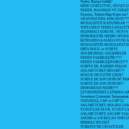
Neden, Buraya Geldik?
MİDE GÜRÜLTÜSÜ, SİYAET 
NEDEN, BAGIMSIZ VE TARAF
Siyasetçi, Toplum Bagı Koptu mu?
ADAYINIZ KİM, KİM ADAY???
MUHALEFETİ KAPATIRSAK !!
TOPLUMUN TEMELİ ADALETTİ
SIGINMACI SORUNU, NÜFUS
DEMOKRATİK MEŞRU MUHAL
İKTİDARDA KALMA OYUNLA
MUHALEFETE MUHALEFET H
ORTA DOGU ve SURİYE
2024 BİLİMSEL GELİŞMELER
NEDEN FAKİRLEŞTİK?!?!?
NEDEN FAKİRLEŞİYORUZ?!?!
SURİYE DE, BARIŞIN İNŞASI
ASGARİ ÜCRET HESABI!!??
HUKUK DEVLETİN ÇIKIŞ!!
SURİYE DE SON DURUM! PK
SURİYE DE SON DURUM!!!
DEMOKRASİ NEDİR!!??
ÇEVREMİZDEKİ ÇATIŞMALAR (S
Sorunların Çözümünü Tartışmamak
VATANDAŞ, CHP ve CHP’Lİ
ASGARİ ÜCRET 2024-2025 Z
YUSUF'LAR ÖLÜR, YUSUF’LA
ASGARİ ÜCRET, ASGARİ YAŞ
ANOMİ ve SAVRULAN TOPLU
MERKEZ SİYASET
TÜRKİYE’DE CİNAYETLER