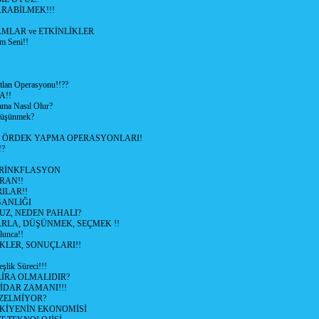
RABİLMEK!!!
LAR ve ETKİNLİKLER
m Seni!!
lan Operasyonu!!??
A!!
ama Nasıl Olur?
 Düşünmek?
L ÖRDEK YAPMA OPERASYONLARI!
!?
HRİNKFLASYON
İRAN!!
ILAR!!
GANLIĞI
UZ, NEDEN PAHALI?
ARLA, DÜŞÜNMEK, SEÇMEK !!
lunca!!
KLER, SONUÇLARI!!
şlik Süreci!!!
İRA OLMALIDIR?
TİDAR ZAMANI!!!
ZELMİYOR?
KİYENİN EKONOMİSİ