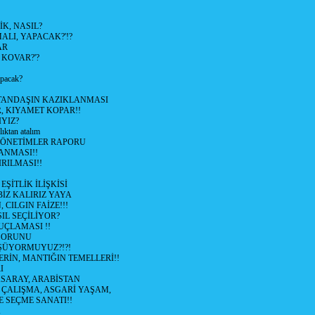
K, NASIL?
LI, YAPACAK?'!?
AR
 KOVAR?'?
apacak?
TANDAŞIN KAZIKLANMASI
R, KIYAMET KOPAR!!
YIZ?
lıktan atalım
YÖNETİMLER RAPORU
ANMASI!!
RILMASI!!
ŞİTLİK İLİŞKİSİ
BİZ KALIRIZ YAYA
 CILGIN FAİZE!!!
IL SEÇİLİYOR?
UÇLAMASI !!
SORUNU
ÜYORMUYUZ?!?!
RİN, MANTIĞIN TEMELLERİ!!
I
SARAY, ARABİSTAN
I ÇALIŞMA, ASGARİ YAŞAM,
E SEÇME SANATI!!
K