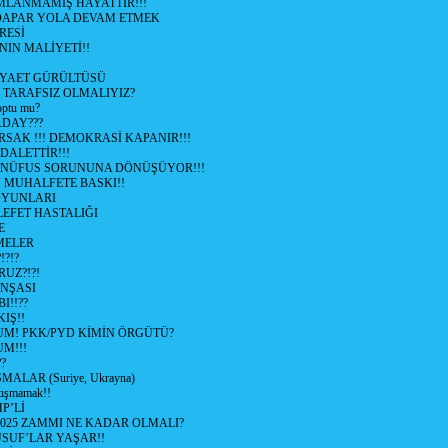
LANMAMIŞ HAYATTIR!!!
ÜDAPAR YOLA DEVAM ETMEK
RESİ
IN MALİYETİ!!
İYAET GÜRÜLTÜSÜ
 TARAFSIZ OLMALIYIZ?
optu mu?
ADAY???
SAK !!! DEMOKRASİ KAPANIR!!!
ALETTİR!!!
 NÜFUS SORUNUNA DÖNÜŞÜYOR!!!
MUHALFETE BASKI!!
OYUNLARI
EFET HASTALIĞI
E
ŞMELER
?!?
UZ?!?!
İNŞASI
I!!??
IŞ!!
UM! PKK/PYD KİMİN ÖRGÜTÜ?
M!!!
?
ALAR (Suriye, Ukrayna)
tışmamak!!
P’Lİ
2025 ZAMMI NE KADAR OLMALI?
SUF’LAR YAŞAR!!