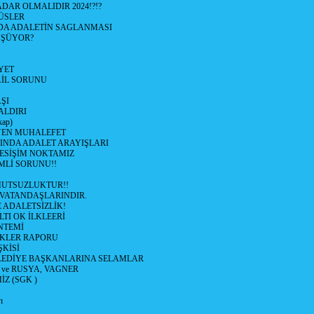
DAR OLMALIDIR 2024!?!?
ÜSLER
DA ADALETİN SAGLANMASI
ÜŞÜYOR?
YET
AİL SORUNU
AŞI
ALDIRI
ap)
EN MUHALEFET
NDA ADALET ARAYIŞLARI
KESİŞİM NOKTAMIZ
MLİ SORUNU!!
 MUTSUZLUKTUR!!
VATANDAŞLARINDIR.
 ADALETSİZLİK!
LTI OK İLKLEERİ
NTEMİ
İKLER RAPORU
ŞKİSİ
LEDİYE BAŞKANLARINA SELAMLAR
ve RUSYA, VAGNER
Z (SGK )
ı