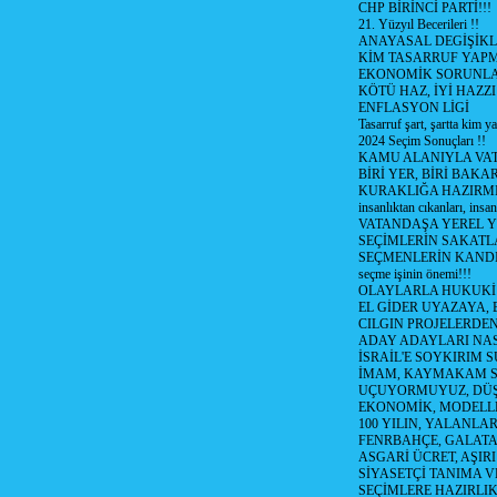
CHP BİRİNCİ PARTİ!!!
21. Yüzyıl Becerileri !!
ANAYASAL DEGİŞİKLİ
KİM TASARRUF YAPMA
EKONOMİK SORUNL
KÖTÜ HAZ, İYİ HAZZI
ENFLASYON LİGİ
Tasarruf şart, şartta kim y
2024 Seçim Sonuçları !!
KAMU ALANIYLA VA
BİRİ YER, BİRİ BAKA
KURAKLIĞA HAZIRMI
insanlıktan cıkanları, insan
VATANDAŞA YEREL 
SEÇİMLERİN SAKATL
SEÇMENLERİN KANDI
seçme işinin önemi!!!
OLAYLARLA HUKUKİ E
EL GİDER UYAZAYA, 
CILGIN PROJELERDEN,
ADAY ADAYLARI NAS
İSRAİL'E SOYKIRIM S
İMAM, KAYMAKAM 
UÇUYORMUYUZ, DÜŞ
EKONOMİK, MODELLE
100 YILIN, YALANLAR
FENRBAHÇE, GALATA
ASGARİ ÜCRET, AŞIR
SİYASETÇİ TANIMA V
SEÇİMLERE HAZIRLI