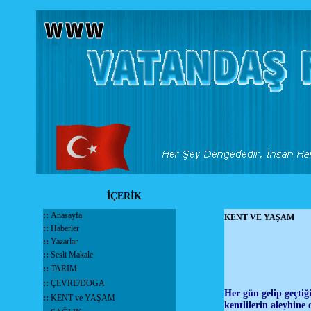
İÇERİK
::
Anasayfa
KENT VE YAŞAM
::
Haberler
::
Yazarlar
::
Sesli Makale
::
TARIM
::
ÇEVRE/DOGA
Her gün gelip geçtiği
::
KENT ve YAŞAM
kentlilerin aleyhine