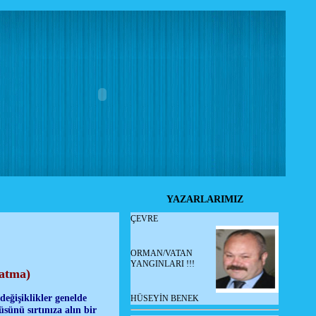
YAZARLARIMIZ
ÇEVRE
ORMAN/VATAN
YANGINLARI !!!
latma)
değişiklikler genelde
HÜSEYİN BENEK
ünü sırtınıza alın bir