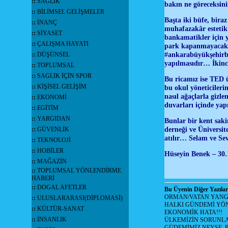
::
SAĞLIK
bakın ne göreceksin
::
BİLİMSEL GELİŞMELER
Başta iki büfe, bira
::
İNANÇ
muhafazakâr estetik
::
SİYASET
bankamatikler için 
::
ÇALIŞMA HAYATI
park kapanmayacak v
#ankarabüyükşehirbe
::
DÜŞÜNSEL
yapılmasıdır… İkinc
::
TOPLUMSAL
::
SAGLIK İÇİN SPOR
Bu ricamız ise TED ü
::
KİŞİSEL GELİŞİM
bu okul yöneticileri
nasıl ağaçlarla gizl
::
EKONOMİ
duvarları içinde yapı
::
EGİTİM
::
YARGIDAN
Bunlar bir kent saki
derneği ve Üniversi
::
GÜVENLİK
atılır… Selam ve Se
::
TEKNOLOJİ
::
HOBİLER
Hüseyin Benek – 30.
::
MAĞAZİN
::
TOPLUMSAL YÖNLENDİRME
HABERİ
::
DOGAL AFETLER
Bu Üyenin Diğer Yazılar
ORMAN/VATAN YANGI
::
ULUSLARARASI(DİPLOMASİ)
HALKI GÜNDEMİ YÖN
::
KÜLTÜR-SANAT
EKONOMİK HATA!!!
::
İNSANLIK
ÜLKEMİZİN SORUNLA
GÜDEMİMİZ NEYSE, B