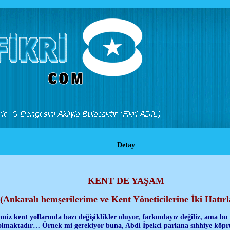
Detay
KENT DE YAŞAM
(Ankaralı hemşerilerime ve Kent Yöneticilerine İki Hatır
miz kent yollarında bazı değişiklikler oluyor, farkındayız değiliz, ama bu 
 olmaktadır… Örnek mi gerekiyor buna, Abdi İpekci parkına sıhhiye köprüs