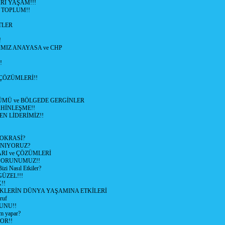
Rİ YAŞAM!!!
 TOPLUM!!
TLER
!
MIZ ANAYASA ve CHP
!
ÇÖZÜMLERİ!!
ÜMÜ ve BÖLGEDE GERGİNLER
HİNLEŞME!!
EN LİDERİMİZ!!
OKRASİ?
ANIYORUZ?
RI ve ÇÖZÜMLERİ
 SORUNUMUZ!!
 Nasıl Etkiler?
ÜZEL!!!
!!
İKLERİN DÜNYA YAŞAMINA ETKİLERİ
ruf
UNU!!
m yapar?
OR!!