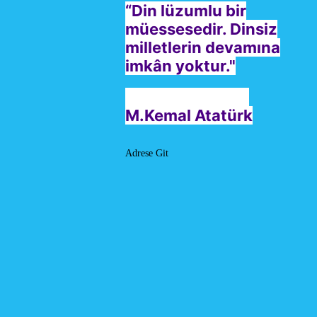
“Din lüzumlu bir
müessesedir. Dinsiz
milletlerin devamına
imkân yoktur."
M.Kemal Atatürk
Adrese Git