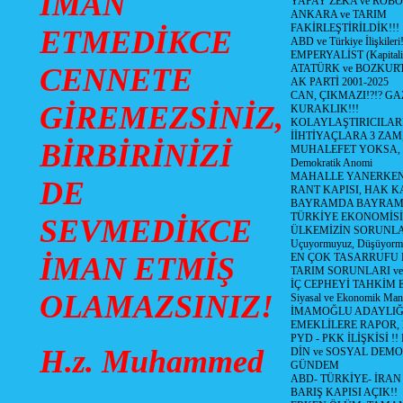
İMAN
YAPAY ZEKA ve ROBO
ANKARA ve TARIM
FAKİRLEŞTİRİLDİK!!!
ETMEDİKCE
ABD ve Türkiye İlişkileri!
EMPERYALİST (Kapital
CENNETE
ATATÜRK ve BOZKUR
AK PARTİ 2001-2025
CAN, ÇIKMAZI!?!? GA
GİREMEZSİNİZ,
KURAKLIK!!!
KOLAYLAŞTIRICILARI
İİHTİYAÇLARA 3 ZAM,
BİRBİRİNİZİ
MUHALEFET YOKSA,
Demokratik Anomi
MAHALLE YANERKEN
DE
RANT KAPISI, HAK K
BAYRAMDA BAYRAM
TÜRKİYE EKONOMİSİ
SEVMEDİKCE
ÜLKEMİZİN SORUNLAR
Uçuyormuyuz, Düşüyorm
İMAN ETMİŞ
EN ÇOK TASARRUFU 
TARIM SORUNLARI v
İÇ CEPHEYİ TAHKİM 
OLAMAZSINIZ!
Siyasal ve Ekonomik Mant
İMAMOĞLU ADAYLIĞI
EMEKLİLERE RAPOR,
PYD - PKK İLİŞKİSİ !!
H.z. Muhammed
DİN ve SOSYAL DEMO
GÜNDEM
ABD- TÜRKİYE- İRAN
BARIŞ KAPISI AÇIK!!