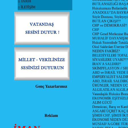
::
TARİH
BUTLANSIZLIĞI BAŞA
::
İLETİŞİM
Hukukumuzu Butlanladık
ANADOLU’DA BAYRAM
Söyle Dostunu, Söyleyeyi
BUTLAN ÇIKIŞI!!!
CHP ve DEMOKRASİ!!
CHP
CHP Genel Merkezine But
MUHALİF DAYANIŞM
Hukuk Sistemlnde Tutukl
Okul Saldırıları Üzerine
NEDEN FAKİRİZ?
BELEDİYELERİ TOPA
SİYASİLERE UYARI?!?
İRAN’A SALDIRI!!
SKİMPFLASYON // S
ABD ve İSRAİL VEDE 
EMPERYALİST SALDIR
ABD, İSRAİL SALDIR
ÜRÜNLER, NEDEN UC
Genç Yazarlarımız
ALGILATILAN ALGIL
Vatandaşlık Hukuku Bozu
EKONOMİK EŞİTSİZLİ
ALIM GÜCÜ
Demokrasi, Barış ve Karde
ASGARİ ÜÇRET KAÇ L
Reklam
ŞİMDİ CHP, ŞİMDİ İK
EKONOMİ NEDEN DÜ
MÜSİAD’A GÖRE TÜR