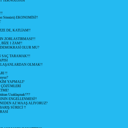
T TEKNOLOJİSİ
!!
ist Sömürü) EKONOMİSİ!!
T
ZZE DE, KATLİAM!!
N ZORLASTIRMASI!!!
 BİZE 1 ZAM!!
 DEMOKRASİ OLUR MU?
 SAÇ TARAMAK!!!
APISI
LAŞANLARDAN OLMAK!!
I !!
uyuz?
KİM YAPMALI?
e ÇÖZÜMLERİ
ETME!
ıktan Uzaklaşmak!?!?
NIN ENGELLENMESİ!!
 NEDEN AZ MAAŞ ALIYORUZ?
 BARIŞ SÜRECİ !!
RASİ