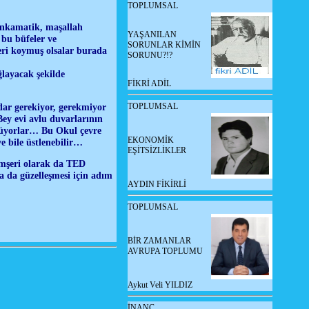
TOPLUMSAL
bankamatik, maşallah
YAŞANILAN
bu büfeler ve
SORUNLAR KİMİN
eri koymuş olsalar burada
SORUNU?!?
layacak şekilde
FİKRİ ADİL
adar gerekiyor, gerekmiyor
TOPLUMSAL
Bey evi avlu duvarlarının
örüyorlar… Bu Okul çevre
EKONOMİK
ye bile üstlenebilir…
EŞİTSİZLİKLER
hemşeri olarak da TED
 da güzelleşmesi için adım
AYDIN FİKİRLİ
TOPLUMSAL
BİR ZAMANLAR
AVRUPA TOPLUMU
Aykut Veli YILDIZ
İNANÇ