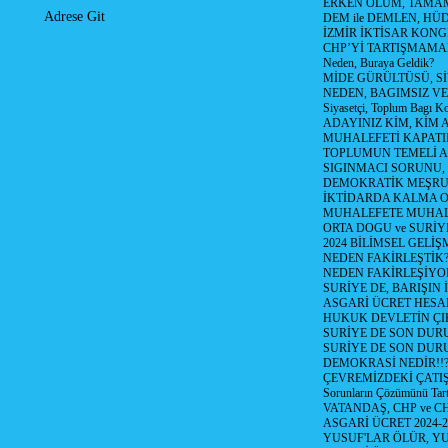
ERKEN ÖLÜM, TAMAM
Adrese Git
DEM ile DEMLEN, H
İZMİR İKTİSAR KONG
CHP’Yİ TARTIŞMAMAN
Neden, Buraya Geldik?
MİDE GÜRÜLTÜSÜ, S
NEDEN, BAGIMSIZ VE
Siyasetçi, Toplum Bagı K
ADAYINIZ KİM, KİM 
MUHALEFETİ KAPATIR
TOPLUMUN TEMELİ AD
SIGINMACI SORUNU,
DEMOKRATİK MEŞRU 
İKTİDARDA KALMA 
MUHALEFETE MUHAL
ORTA DOGU ve SURİY
2024 BİLİMSEL GELİ
NEDEN FAKİRLEŞTİK?!
NEDEN FAKİRLEŞİYOR
SURİYE DE, BARIŞIN 
ASGARİ ÜCRET HESAB
HUKUK DEVLETİN ÇIK
SURİYE DE SON DUR
SURİYE DE SON DURU
DEMOKRASİ NEDİR!!?
ÇEVREMİZDEKİ ÇATIŞM
Sorunların Çözümünü Tar
VATANDAŞ, CHP ve CH
ASGARİ ÜCRET 2024-
YUSUF'LAR ÖLÜR, YU