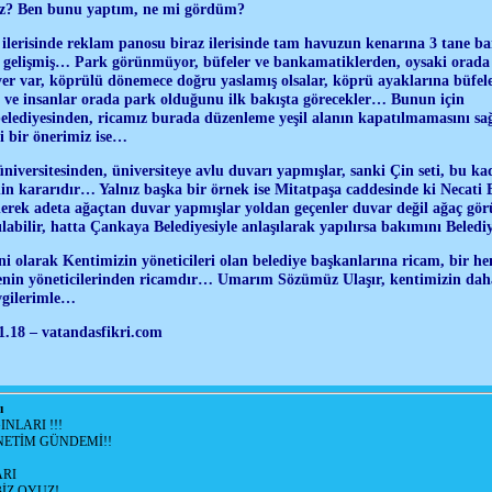
iz? Ben bunu yaptım, ne mi gördüm?
z ilerisinde reklam panosu biraz ilerisinde tam havuzun kenarına 3 tane 
 gelişmiş… Park görünmüyor, büfeler ve bankamatiklerden, oysaki orada 
yer var, köprülü dönemece doğru yaslamış olsalar, köprü ayaklarına büfel
e insanlar orada park olduğunu ilk bakışta görecekler… Bunun için
lediyesinden, ricamız burada düzenleme yeşil alanın kapatılmamasını sağ
i bir önerimiz ise…
niversitesinden, üniversiteye avlu duvarı yapmışlar, sanki Çin seti, bu k
nin kararıdır… Yalnız başka bir örnek ise Mitatpaşa caddesinde ki Necati 
enerek adeta ağaçtan duvar yapmışlar yoldan geçenler duvar değil ağaç g
labilir, hatta Çankaya Belediyesiyle anlaşılarak yapılırsa bakımını Beledi
ni olarak Kentimizin yöneticileri olan belediye başkanlarına ricam, bir 
tenin yöneticilerinden ricamdır… Umarım Sözümüz Ulaşır, kentimizin daha
vgilerimle…
1.18 – vatandasfikri.com
ı
NLARI !!!
ETİM GÜNDEMİ!!
RI
İZ OYUZ!