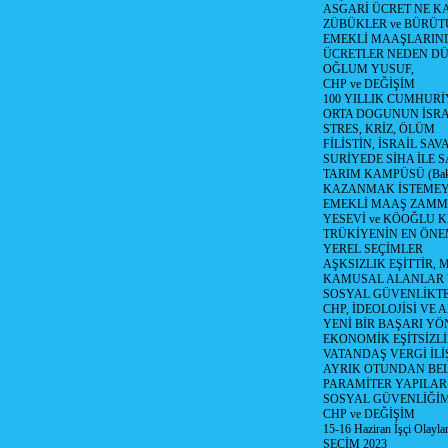
ASGARİ ÜCRET NE KA
ZÜBÜKLER ve BÜRÜT
EMEKLİ MAAŞLARIN
ÜCRETLER NEDEN D
OĞLUM YUSUF,
CHP ve DEĞİŞİM
100 YILLIK CUMHURİ
ORTA DOGUNUN İSR
STRES, KRİZ, ÖLÜM
FİLİSTİN, İSRAİL SAV
SURİYEDE SİHA İLE S
TARIM KAMPÜSÜ (Bak
KAZANMAK İSTEMEY
EMEKLİ MAAŞ ZAMMI
YESEVİ ve KÖOĞLU 
TRÜKİYENİN EN ÖNE
YEREL SEÇİMLER
AŞKSIZLIK EŞİTTİR,
KAMUSAL ALANLAR 
SOSYAL GÜVENLİKTE
CHP, İDEOLOJİSİ VE A
YENİ BİR BAŞARI YÖ
EKONOMİK EŞİTSİZL
VATANDAŞ VERGİ İLİ
AYRIK OTUNDAN BE
PARAMİTER YAPILAR 
SOSYAL GÜVENLİĞİMİ
CHP ve DEĞİŞİM
15-16 Haziran İşçi Olaylar
SEÇİM 2023