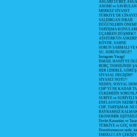
ASGARİ ÜCRET, ASGA
ANOMİ ve SAVRULAN
MERKEZ SİYASET
TÜRKİYE’DE CİNAYE
SALDIRGAN İSRAİL
DÜĞÜNLERİN ÖNEMİ
TARTIŞMA KONULARI
UÇARKEN DÜŞMEK!!
ATATÜRK'ÜN ASKERİ!
KÖYDE, SAHNE
SORUN SARMALI VE 
SU, SORUNUMUZ!!
İnstagram Yasagı!
İSMAİL HANİYYE ÖL
BORÇ TAHSİLİNDE ŞA
HER LİDERLE, GÖRÜŞ
SİYASAL DEGİŞİM!!
SİYASET NOTU!!
NEDEN, SOSYAL DEM
CHP’Yİ NE KADAR T
ÜLKEMİZİN SORUNLA
SURİYE ve SURİYELİ
ENFLASYON NEDİR? Bizi
CHP, TARTIŞMAK NE G
BAYRAMSIZ KALMAK
EKONOMİK EŞİTSİZL
Devlet Kurumları ve Tasar
TÜRKİYE ve GÖÇ SOR
Dezenformasyon nedir, ki
EMEKLİ CAN ÇEKİŞİY