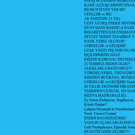
SAVAŞ ve ZAFERİN MEŞRUL
KAMU AÇILIŞLARININ SİYAS
BİLİM İSTEYEN VAR MI?
GENÇLER ve BİZ
AK PARTİ'NİN 21 YILI
UZAY GÜNEŞ ENERJİ SİSTEM
DÜNYADAN BAKINCA NASI
REKABETTEN DAYANIŞMAY
DEVLET NEDEN TASARRUF 
NASIL YEREL OLUNUR?
GÖRSELLİK ve GELİŞME!
UZAK YAKIN DIŞ SORUNLAR
İŞÇİLERİMİZİN HALİ!
KRİZDE KAMUSAL DESTEKL
15 TEMMUZ NEDEN OLDU?
ALKIŞLARLA BATIYORUZ!!!
YÖRESEL/YEREL, ÜRÜN/ÜRE
KRİZDEN BUĞRANA, BUĞRA
GÖRSELLİK ve GELİŞME! Estetik m
20 YILLIK EKONOMİ HİKAYEM
TARİHDEN GÜNLÜK, SİYASA
MEDYA MADRABAZLIĞI
Üç Sorun (Enflasyon, Stagflasyon,
Krizde Hatalar!!
Çalışma Hayatında ki Sorunlarımız!
Yerel, Yöresel Üretim!
ENERJİ BAGISIZLIĞIMIZ!
YANGIN UÇAKLARI ALINDI M
Gelir Paylaşılmazsa, Eşitsizlik Sonu
HÜSEYİN'LERİN ÖLÜMÜ!!!