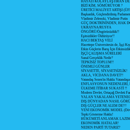
HAYATI KOLAYLAŞTIRAN D
BİZİ KİM, SÖMÜRÜYOR ?
ÜRETİCİ MALİYET ARTIŞI (ÜF
Başkanlık, Güçlendirilmiş Parlamen
Vladimir Zelenski, Vladimir Putin
GÜÇ DOKTRİNİNDEN, HAK D
UKRAYNA/RUSYA
ÖNGÖRÜ/Öngörüsüzlük!!
Eşitsizlikler Öldürüyor!!
HACI BEKTAŞ VELİ
Hacettepe Üniversitesin de, İşçi Kıy
Etkin Güçlerin Barış İçin Etkinsizlik
İŞÇİ ÇALIŞMA SÜRELERİ
Sanal Gerçeklik Nedir?
TEPKİSİZ TOPLUM!!
ÖNEMLİ GÜNLER
SİYASETTE, SİYASETSİZLİK!
AKLA, VİCDANA DAVET!!
Vatandaş Sezen'in Hakkı Vatandaşa
ENFLASYONUN NEDENLERİ, N
ÜLKEME İTİBAR SUKASTİ !!
Modern Devlet, Ortaçağ Devleti Far
YALAN YAKALAMA YETENEG
DIŞ DÜNYADAN NASIL GÖR
DIŞ GÜÇLER NE ALEM DE!!!
YENİ EKONOMİK MODEL (Dövize
Tepki Gösterme Hakkı!
HÜKÜMETİ ANLAMAK LAZI
EKONOMİK HATALAR!
NEDEN PARTİ TUTARIZ?