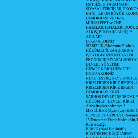
EŞİTSİZLİK YARATMAK!
SİYASAL TERCİH Mİ, EKONO
HANİ, İLK ON BÜYÜK EKON
DEMOKRASİ VE Darbe
MUHALEFET ve CHP
HATALAR, HATALARI DOĞUR
ALKIŞ, BİR DAHA ALKIŞ!!!
ADİL Mİ?
DOĞU AKDENİZ
SIRSIZLIK (Mahremin Yıkılışı)
HÜKÜMET İCRAATLARINA
İŞSİZLİĞİMİZİN NEDENLERİ
EKONOMİK/SİYASAL/SOSYA
DEVLET YÖNETİMİ
HİZMET KİMİN HİZMETİ?
DOGU AKDENİZ
NEYE TEŞVİK, NEYE KÖSTEK
KRİZLERDEN KİRİZ BEGEN -1
KRİZLERDEN KİRİZ BEGEN
DEMOKRASİ KRİZİ
SARHOŞ DEVLET SEDROMU!!
HÜKÜMET - DEVLET KİRİZİ
Araba fiaytları neden uctu?
MESCİDLER (Ayasofyayı Kebir C
CEPHEDEN, CEPHEYE (Sorundan
15 Temmuz da Darbe Neden oldu, 
Kiriz Sözlüğü
BİRLİK (Nasıl Bir Birlik?)
BÜYÜRKEN, KÜÇÜLMEK!!