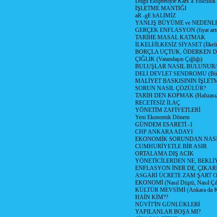
Doğu Ekspresiyle Kars’a Yolculuk
İŞLETME MANTIĞI
aR -gE hALİMİZ
YANLIŞ BÜYÜME ve NEDENLE
GERÇEK ENFLASYON (fiyat artış
TARİHE MASAL KATMAK
İLKELİ/İLKESİZ SİYASET (İlkeli/
BORÇLA UÇTUK, ÖDERKEN D
ÇIĞLIK (Vatandaşın Çığlığı)
BULUŞLAR NASIL BULUNUR
DELİ DEVLET SENDROMU (Büyük
MALİYET BASKISININ İŞLE
SORUN NASIL ÇÖZÜLÜR?
TARİH DEN KOPMAK (Hafızasız
RECETESİZ İLAÇ
YÖNETİM ZAFİYETLERİ
Yeni Ekonomik Dönem
GÜNDEM ESARETİ -1
CHP ANKARA ADAYI
EKONOMİK SORUNDAN NASIL
CUMHURİYETLE BİR ASIR
ORTALAMA DIŞ ACIK
YÖNETİCİLERDEN NE, BEKLİ
ENFLASYON İNER DE, ÇIKA
ASGARİ ÜCRETE ZAM ŞART O
EKONOMİ (Nasıl Düştü, Nasıl Çı
KÜLTÜR MEVSİMİ (Ankara da Kül
HAİN KİM??
NÜVİT'İN GÜNLÜKLERİ
YAPILANLAR BOŞA MI?