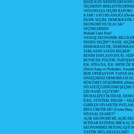
İŞSİZLİĞİN NEDENLERİ/SON
SEÇİMDEN BEKLENTİLERİMİZ
VATANDAŞA SEÇİM RAPORU
KAMU SAVURGANLIĞI (Devlet n
EKSİK SEÇİM, DEMOKRATİK 
EKONOMİ NE OLACAK?
SEÇİMLERİMİZ
Muhalif Lider Kim?
YANLIŞ EKONOMİK BİLGİLE
NEDEN SEÇİM?? NASIL SEÇİM
DEMOKRASİ DE, DEMOKRASİ
TARLASINI SATAN REÇBER!
BENİM ENFLASYONUM, SİZ
BEYHUDE POLİTİK TARTIŞMA
İLK 10'DA DA, İLK 100'DE D
(Döviz Artışı ve Nedenleri, Sorumlu
BİZE OPERASYON YAPAN HA
ÖNSEÇİMSİZ DEMORKASİ OL
HÜKÜMET DÜŞÜRMEK (Hükümet
SİYASETÇİ DİNLEME/ŞEÇME 
ÇİN NASIL UÇUYOR?
MUHALEFET İKTİDAR, DEMO
İLKE, YÖNTEM, DEGER = SEÇ
GERİLEN SİYASETİN PATLAM
BİNA ÜRETİR Mİ? (Üreten Bina, 
SİYASAL ESARET!!
AÇIK EKONOMİ Mİ, AÇIK EK
İKTİDAR PATİSİNE BİR KAÇ Ö
EKONOMİMİZ BETONLAŞTI M
YASTIK MÜLAHAZALARI!!