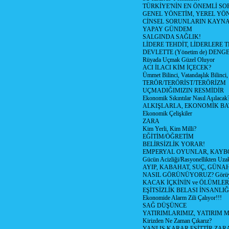
TÜRKİYE'NİN EN ÖNEMLİ SO
GENEL YÖNETİM, YEREL YÖ
CİNSEL SORUNLARIN KAYN
YAPAY GÜNDEM
SALGINDA SAĞLIK!
LİDERE TEHDİT, LİDERLERE 
DEVLETTE (Yönetim de) DENGE
Rüyada Uçmak Güzel Oluyor
ACI İLACI KİM İÇECEK?
Ümmet Bilinci, Vatandaşlık Bilinci, 
TERÖR/TERÖRİST/TERÖRİZM
UÇMADIĞIMIZIN RESMİDİR
Ekonomik Sıkıntılar Nasıl Aşılacak
ALKIŞLARLA, EKONOMİK BAT
Ekonomik Çelişkiler
ZARA
Kim Yerli, Kim Milli?
EĞİTİM/ÖĞRETİM
BELİRSİZLİK YORAR!
EMPERYAL OYUNLAR, KAYB
Gücün Acizliği/Rasyonellikten Uzak
AYIP, KABAHAT, SUÇ, GÜNAH (
NASIL GÖRÜNÜYORUZ? Görüyo
KACAK İÇKİNİN ve ÖLÜMLER
EŞİTSİZLİK BELASI İNSANL
Ekonomide Alarm Zili Çalıyor!!!
SAĞ DÜŞÜNCE
YATIRIMLARIMIZ, YATIRIM M
Kirizden Ne Zaman Çıkarız?
YANLIŞ KARAR EŞİTTİR ZARA