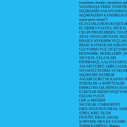
insanlıktan cıkanları, insanlıktan ata
VATANDAŞA YEREL YÖNETİ
SEÇİMLERİN SAKATLANMASI
SEÇMENLERİN KANDIRILMAS
seçme işinin önemi!!!
OLAYLARLA HUKUKİ EŞİTLİK 
EL GİDER UYAZAYA, BİZ KAL
CILGIN PROJELERDEN, CILGIN
ADAY ADAYLARI NASIL SEÇİ
İSRAİL'E SOYKIRIM SUÇLAMA
İMAM, KAYMAKAM SORUN
UÇUYORMUYUZ, DÜŞÜYORM
EKONOMİK, MODELLERİN, MA
100 YILIN, YALANLARI
FENRBAHÇE, GALATASARAY,
ASGARİ ÜCRET, AŞIRI ÇALIŞ
SİYASETÇİ TANIMA VE SEÇME
SEÇİMLERE HAZIRLIK
ASGARİ ÜCRET NE KADAR OLM
ZÜBÜKLER ve BÜRÜTÜSLER
EMEKLİ MAAŞLARINDA ADA
ÜCRETLER NEDEN DÜŞÜYOR
OĞLUM YUSUF,
CHP ve DEĞİŞİM
100 YILLIK CUMHURİYET
ORTA DOGUNUN İSRAİL SO
STRES, KRİZ, ÖLÜM
FİLİSTİN, İSRAİL SAVAŞI
SURİYEDE SİHA İLE SALDIRI
TARIM KAMPÜSÜ (Bakap)