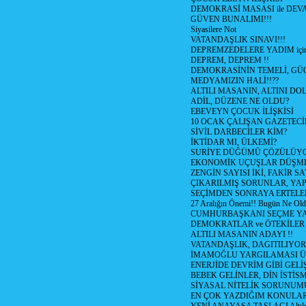
DEMOKRASİ MASASI ile DEV
GÜVEN BUNALIMI!!!
Siyasilere Not
VATANDAŞLIK SINAVI!!!
DEPREMZEDELERE YADIM için
DEPREM, DEPREM !!
DEMOKRASİNİN TEMELİ, GÜÇ
MEDYAMIZIN HALİ!!??
ALTILI MASANIN, ALTINI D
ADİL, DÜZENE NE OLDU?
EBEVEYN ÇOCUK İLİŞKİSİ
10 OCAK ÇALIŞAN GAZETEC
SİVİL DARBECİLER KİM?
İKTİDAR MI, ÜLKEMİ?
SURİYE DÜĞÜMÜ ÇÖZÜLÜY
EKONOMİK UÇUŞLAR DÜŞME
ZENGİN SAYISI İKİ, FAKİR S
ÇIKARILMIŞ SORUNLAR, YA
SEÇİMDEN SONRAYA ERTEL
27 Aralığın Önemi!! Bugün Ne Ol
CUMHURBAŞKANI SEÇME YA
DEMOKRATLAR ve ÖTEKİLER
ALTILI MASANIN ADAYI !!
VATANDAŞLIK, DAGITILIYOR
İMAMOĞLU YARGILAMASI Ü
ENERJİDE DEVRİM GİBİ GEL
BEBEK GELİNLER, DİN İSTİS
SİYASAL NİTELİK SORUNUM
EN ÇOK YAZDIĞIM KONULA