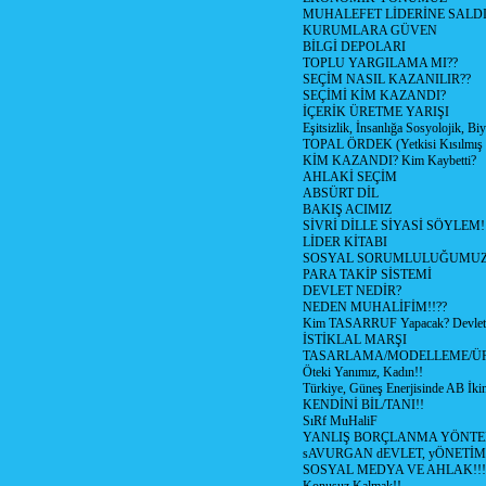
MUHALEFET LİDERİNE SALD
KURUMLARA GÜVEN
BİLGİ DEPOLARI
TOPLU YARGILAMA MI??
SEÇİM NASIL KAZANILIR??
SEÇİMİ KİM KAZANDI?
İÇERİK ÜRETME YARIŞI
Eşitsizlik, İnsanlığa Sosyolojik, Bi
TOPAL ÖRDEK (Yetkisi Kısılmış 
KİM KAZANDI? Kim Kaybetti?
AHLAKİ SEÇİM
ABSÜRT DİL
BAKIŞ ACIMIZ
SİVRİ DİLLE SİYASİ SÖYLEM!
LİDER KİTABI
SOSYAL SORUMLULUĞUMUZ!
PARA TAKİP SİSTEMİ
DEVLET NEDİR?
NEDEN MUHALİFİM!!??
Kim TASARRUF Yapacak? Devlet m
İSTİKLAL MARŞI
TASARLAMA/MODELLEME/Ü
Öteki Yanımız, Kadın!!
Türkiye, Güneş Enerjisinde AB İkin
KENDİNİ BİL/TANI!!
SıRf MuHaliF
YANLIŞ BORÇLANMA YÖNTEM
sAVURGAN dEVLET, yÖNETİM
SOSYAL MEDYA VE AHLAK!!!