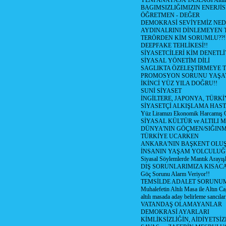
YENİ ANAYASA TASLAGI Altılı
BAGIMSIZLIĞIMIZIN ENERJİS
ÖĞRETMEN - DEĞER
DEMOKRASİ SEVİYEMİZ NED
AYDINALRINI DİNLEMEYEN
TERÖRDEN KİM SORUMLU??!
DEEPFAKE TEHLİKESİ!!
SİYASETCİLERİ KİM DENETL
SİYASAL YÖNETİM DİLİ
SAGLIKTA ÖZELEŞTİRMEYE T
PROMOSYON SORUNU YAŞA
İKİNCİ YÜZ YILA DOĞRU!!
SUNİ SİYASET
İNGİLTERE, JAPONYA, TÜRK
SİYASETÇİ ALKIŞLAMA HAST
Yüz Liramızı Ekonomik Harcamış 
SİYASAL KÜLTÜR ve ALTILI 
DÜNYA'NIN GÖÇMEN/SIĞIN
TÜRKİYE UCARKEN
ANKARA'NIN BAŞKENT OLU
İNSANIN YAŞAM YOLCULU
Siyasal Söylemlerde Mantık Arayışl
DIŞ SORUNLARIMIZA KISACA
Göç Sorunu Alarm Veriyor!!
TEMSİLDE ADALET SORUNUM
Muhalefetin Altılı Masa ile Altın Ca
altılı masada aday belirleme sancılar
VATANDAŞ OLAMAYANLAR
DEMOKRASİ AYARLARI
KİMLİKSİZLİĞİN, AİDİYETSİ