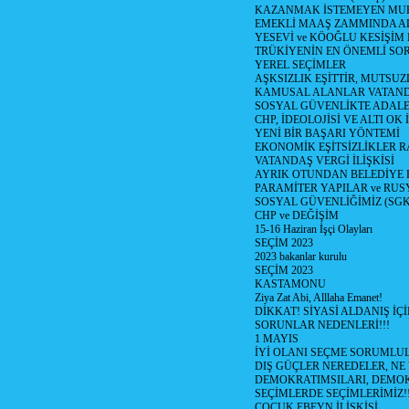
KAZANMAK İSTEMEYEN MU
EMEKLİ MAAŞ ZAMMINDA A
YESEVİ ve KÖOĞLU KESİŞİM
TRÜKİYENİN EN ÖNEMLİ SO
YEREL SEÇİMLER
AŞKSIZLIK EŞİTTİR, MUTSUZ
KAMUSAL ALANLAR VATAND
SOSYAL GÜVENLİKTE ADALE
CHP, İDEOLOJİSİ VE ALTI OK 
YENİ BİR BAŞARI YÖNTEMİ
EKONOMİK EŞİTSİZLİKLER 
VATANDAŞ VERGİ İLİŞKİSİ
AYRIK OTUNDAN BELEDİYE
PARAMİTER YAPILAR ve RUS
SOSYAL GÜVENLİĞİMİZ (SGK
CHP ve DEĞİŞİM
15-16 Haziran İşçi Olayları
SEÇİM 2023
2023 bakanlar kurulu
SEÇİM 2023
KASTAMONU
Ziya Zat Abi, Alllaha Emanet!
DİKKAT! SİYASİ ALDANIŞ İÇİ
SORUNLAR NEDENLERİ!!!
1 MAYIS
İYİ OLANI SEÇME SORUMLU
DIŞ GÜÇLER NEREDELER, NE
DEMOKRATIMSILARI, DEMOK
SEÇİMLERDE SEÇİMLERİMİZ!
ÇOCUK EBEYN İLİŞKİSİ