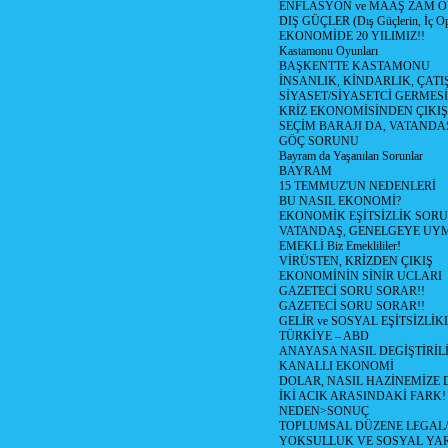
ENFLASYON ve MAAŞ ZAM 
DIŞ GÜÇLER (Dış Güçlerin, İç O
EKONOMİDE 20 YILIMIZ!!
Kastamonu Oyunları
BAŞKENTTE KASTAMONU
İNSANLIK, KİNDARLIK, ÇATI
SİYASET/SİYASETCİ GERMESİ
KRİZ EKONOMİSİNDEN ÇIKIŞ
SEÇİM BARAJI DA, VATANDAŞ
GÖÇ SORUNU
Bayram da Yaşanılan Sorunlar
BAYRAM
15 TEMMUZ'UN NEDENLERİ
BU NASIL EKONOMİ?
EKONOMİK EŞİTSİZLİK SOR
VATANDAŞ, GENELGEYE UY
EMEKLİ Biz Emeklililer!
VİRÜSTEN, KRİZDEN ÇIKIŞ
EKONOMİNİN SİNİR UCLARI
GAZETECİ SORU SORAR!!
GAZETECİ SORU SORAR!!
GELİR ve SOSYAL EŞİTSİZLİK
TÜRKİYE – ABD
ANAYASA NASIL DEGİŞTİRİL
KANALLI EKONOMİ
DOLAR, NASIL HAZİNEMİZE D
İKİ ACIK ARASINDAKİ FARK!
NEDEN>SONUÇ
TOPLUMSAL DÜZENE LEGAL/
YOKSULLUK VE SOSYAL Y