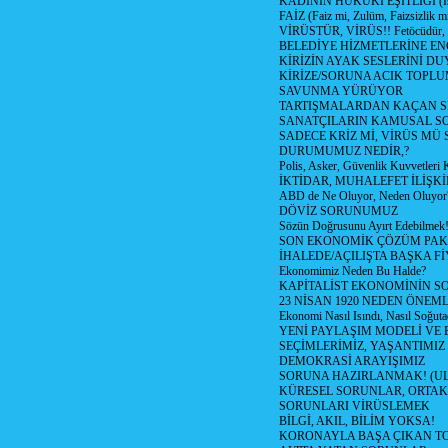
KADININ HUKUKİ EŞİTLİĞİ (İsta
FAİZ (Faiz mi, Zulüm, Faizsizlik m
VİRÜSTÜR, VİRÜS!! Fetöcüdür, 
BELEDİYE HİZMETLERİNE E
KİRİZİN AYAK SESLERİNİ D
KİRİZE/SORUNA ACIK TOPL
SAVUNMA YÜRÜYOR
TARTIŞMALARDAN KAÇAN Sİ
SANATÇILARIN KAMUSAL S
SADECE KRİZ Mİ, VİRÜS MÜ
DURUMUMUZ NEDİR,?
Polis, Asker, Güvenlik Kuvvetleri 
İKTİDAR, MUHALEFET İLİŞKİ
ABD de Ne Oluyor, Neden Oluyor
DÖVİZ SORUNUMUZ
Sözün Doğrusunu Ayırt Edebilmek
SON EKONOMİK ÇÖZÜM PAK
İHALEDE/AÇILIŞTA BAŞKA F
Ekonomimiz Neden Bu Halde?
KAPİTALİST EKONOMİNİN S
23 NİSAN 1920 NEDEN ÖNEML
Ekonomi Nasıl Isındı, Nasıl Soğuta
YENİ PAYLAŞIM MODELİ VE
SEÇİMLERİMİZ, YAŞANTIMIZ
DEMOKRASİ ARAYIŞIMIZ
SORUNA HAZIRLANMAK! (U
KÜRESEL SORUNLAR, ORTAK
SORUNLARI VİRÜSLEMEK
BİLGİ, AKIL, BİLİM YOKSA!
KORONAYLA BAŞA ÇIKAN TO