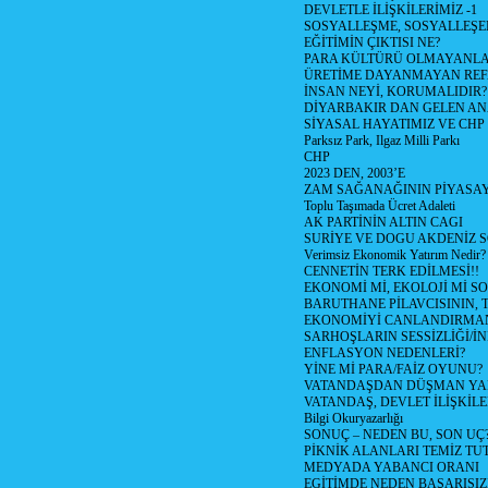
DEVLETLE İLİŞKİLERİMİZ -1
SOSYALLEŞME, SOSYALLEŞ
EĞİTİMİN ÇIKTISI NE?
PARA KÜLTÜRÜ OLMAYANLA
ÜRETİME DAYANMAYAN REF
İNSAN NEYİ, KORUMALIDIR?
DİYARBAKIR DAN GELEN AN
SİYASAL HAYATIMIZ VE CHP
Parksız Park, Ilgaz Milli Parkı
CHP
2023 DEN, 2003’E
ZAM SAĞANAĞININ PİYASAY
Toplu Taşımada Ücret Adaleti
AK PARTİNİN ALTIN CAGI
SURİYE VE DOGU AKDENİZ 
Verimsiz Ekonomik Yatırım Nedir?
CENNETİN TERK EDİLMESİ!!
EKONOMİ Mİ, EKOLOJİ Mİ 
BARUTHANE PİLAVCISININ, 
EKONOMİYİ CANLANDIRMANI
SARHOŞLARIN SESSİZLİĞİ/İNİ
ENFLASYON NEDENLERİ?
YİNE Mİ PARA/FAİZ OYUNU?
VATANDAŞDAN DÜŞMAN Y
VATANDAŞ, DEVLET İLİŞKİLE
Bilgi Okuryazarlığı
SONUÇ – NEDEN BU, SON UÇ
PİKNİK ALANLARI TEMİZ TU
MEDYADA YABANCI ORANI
EGİTİMDE NEDEN BAŞARISIZ