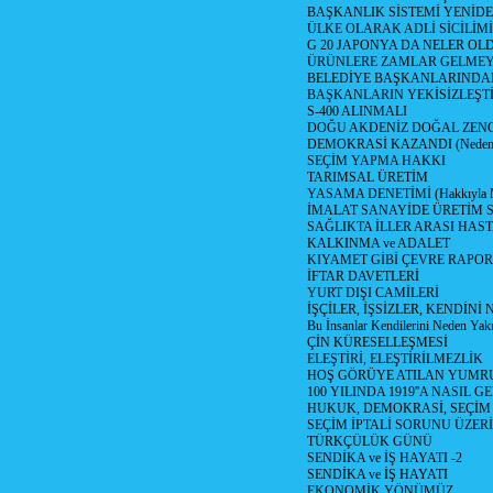
BAŞKANLIK SİSTEMİ YENİDE
ÜLKE OLARAK ADLİ SİCİLİM
G 20 JAPONYA DA NELER OLDU? 
ÜRÜNLERE ZAMLAR GELMEYE B
BELEDİYE BAŞKANLARINDAN
BAŞKANLARIN YEKİSİZLEŞTİ
S-400 ALINMALI
DOĞU AKDENİZ DOĞAL ZENG
DEMOKRASİ KAZANDI (Neden D
SEÇİM YAPMA HAKKI
TARIMSAL ÜRETİM
YASAMA DENETİMİ (Hakkıyla Me
İMALAT SANAYİDE ÜRETİM
SAĞLIKTA İLLER ARASI HAS
KALKINMA ve ADALET
KIYAMET GİBİ ÇEVRE RAPO
İFTAR DAVETLERİ
YURT DIŞI CAMİLERİ
İŞÇİLER, İŞSİZLER, KENDİN
Bu İnsanlar Kendilerini Neden Yak
ÇİN KÜRESELLEŞMESİ
ELEŞTİRİ, ELEŞTİRİLMEZLİK
HOŞ GÖRÜYE ATILAN YUMR
100 YILINDA 1919''A NASIL G
HUKUK, DEMOKRASİ, SEÇİM
SEÇİM İPTALİ SORUNU ÜZER
TÜRKÇÜLÜK GÜNÜ
SENDİKA ve İŞ HAYATI -2
SENDİKA ve İŞ HAYATI
EKONOMİK YÖNÜMÜZ