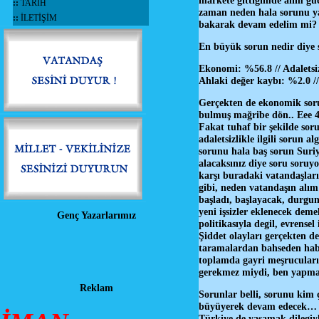
markete gittiğimde alım gü
::
TARİH
zaman neden hala sorunu y
::
İLETİŞİM
bakarak devam edelim mi?
En büyük sorun nedir diye
Ekonomi: %56.8 // Adaletsizl
Ahlaki değer kaybı: %2.0 /
Gerçekten de ekonomik sorun
bulmuş mağribe dön.. Eee 4.
Fakat tuhaf bir şekilde so
adaletsizlikle ilgili sorun 
sorunu hala baş sorun Suriy
alacaksınız diye soru soru
karşı buradaki vatandaşlar
gibi, neden vatandaşın alı
başladı, başlayacak, durgun
yeni işsizler eklenecek de
Genç Yazarlarımız
politikasıyla degil, evrensel
Şiddet olayları gerçekten d
taramalardan bahseden habe
toplamda gayri meşrucuları
gerekmez miydi, ben yapmad
Reklam
Sorunlar belli, sorunu kim 
büyüyerek devam edecek… So
Türkiye de yaşamak dilegiy