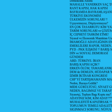
Demokratik Anomi
MAHALLE YANERKEN SAÇ T
RANT KAPISI, HAK KAPISI
BAYRAMDA BAYRAMLAŞAN
TÜRKİYE EKONOMİSİ
ÜLKEMİZİN SORUNLARI !!
Uçuyormuyuz, Düşüyormuyuz?
EN ÇOK TASARRUFU KİM YA
TARIM SORUNLARI ve ÇÖZÜ
İÇ CEPHEYİ TAHKİM ETME!
Siyasal ve Ekonomik Mantıktan Uz
İMAMOĞLU ADAYLIĞININ EN
EMEKLİLERE RAPOR, NEDEN
PYD - PKK İLİŞKİSİ !! BARIŞ 
DİN ve SOSYAL DEMORASİ
GÜNDEM
ABD- TÜRKİYE- İRAN
BARIŞ KAPISI AÇIK!!
ERKEN ÖLÜM, TAMAMLANMA
DEM ile DEMLEN, HÜDAPAR
İZMİR İKTİSAR KONGRESİ
CHP’Yİ TARTIŞMAMANIN MAL
Neden, Buraya Geldik?
MİDE GÜRÜLTÜSÜ, SİYAET 
NEDEN, BAGIMSIZ VE TARAF
Siyasetçi, Toplum Bagı Koptu mu?
ADAYINIZ KİM, KİM ADAY???
MUHALEFETİ KAPATIRSAK !!
TOPLUMUN TEMELİ ADALETTİ
SIGINMACI SORUNU, NÜFUS