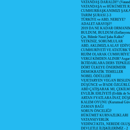
VATANDAŞ DARALDI!! (Vatandaş
VATANDAŞA ve HÜKÜMETE R
CUMHURBAŞKANIMIZI ŞAK
TARIM ŞURASI 2-3
TÜRKİYE ve ABD, NEREYE?
ADALET ARAYIŞI!!
2019 DA NE KADAR ORMANIM
BULDUM, BULDUM (Enflasyona 
Çin, Bilimle Nasıl Şaha Kalktı?
YETKİSİZ, SORUMLULAR
ABD, AKLIMIZLA ALAY EDİYO
CUMHURİYETİ VE ATATÜRK’
REJİM OLARAK CUMHURİYE
VERGİ KİMDEN ALINIR? Asgari 
İKTİDARLARA DERS TEPKİLE
DÖRT ÜLKEYE ÖNERİMDİR
DEMOKRATİK TEMELLER
NOBEL ÖDÜLLERİ
VEJETARYEN VEGAN BESLE
DÜŞÜNCE ve İFADE ÖZGÜRL
ABD ÇATIŞARAK MI, ÇEKİLME
EVLİLİK EHLİYETİ (Evlilik de Sor
ARTAN FYATLARA İNAT, DÜ
KALEM OYUNU (Kurumsal Güvenil
ZAMAN BAĞI
SORUN ÖNCELİĞİ!
HÜKÜMET KURNAZLIKLARI
VATANSEVERLİK
YEDİNCİ KITA, NEREDE OLU
DEVLETLE İLİŞKİLERİMİZ - 2