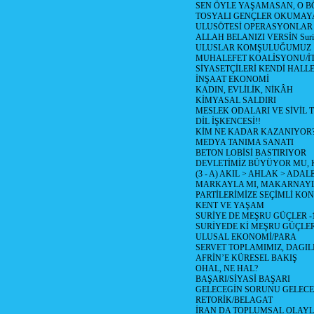
SEN ÖYLE YAŞAMASAN, O B
TOSYALI GENÇLER OKUMAY
ULUSÖTESİ OPERASYONLAR
ALLAH BELANIZI VERSİN Suriy
ULUSLAR KOMŞULUĞUMUZ
MUHALEFET KOALİSYONU/İT
SİYASETÇİLERİ KENDİ HALL
İNŞAAT EKONOMİ
KADIN, EVLİLİK, NİKÂH
KİMYASAL SALDIRI
MESLEK ODALARI VE SİVİL
DİL İŞKENCESİ!!
KİM NE KADAR KAZANIYOR
MEDYA TANIMA SANATI
BETON LOBİSİ BASTIRIYOR
DEVLETİMİZ BÜYÜYOR MU,
(3 - A) AKIL > AHLAK > ADAL
MARKAYLA MI, MAKARNAYLA
PARTİLERİMİZE SEÇİMLİ KO
KENT VE YAŞAM
SURİYE DE MEŞRU GÜÇLER -
SURİYEDE Kİ MEŞRU GÜÇLE
ULUSAL EKONOMİ/PARA
SERVET TOPLAMIMIZ, DAGIL
AFRİN’E KÜRESEL BAKIŞ
OHAL, NE HAL?
BAŞARI/SİYASİ BAŞARI
GELECEGİN SORUNU GELECEK
RETORİK/BELAGAT
İRAN DA TOPLUMSAL OLAY