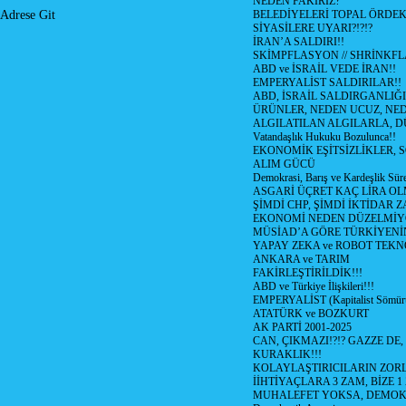
NEDEN FAKİRİZ?
BELEDİYELERİ TOPAL ÖRDE
Adrese Git
SİYASİLERE UYARI?!?!?
İRAN’A SALDIRI!!
SKİMPFLASYON // SHRİNKF
ABD ve İSRAİL VEDE İRAN!!
EMPERYALİST SALDIRILAR!!
ABD, İSRAİL SALDIRGANLIĞI
ÜRÜNLER, NEDEN UCUZ, NED
ALGILATILAN ALGILARLA, D
Vatandaşlık Hukuku Bozulunca!!
EKONOMİK EŞİTSİZLİKLER, 
ALIM GÜCÜ
Demokrasi, Barış ve Kardeşlik Süre
ASGARİ ÜÇRET KAÇ LİRA OL
ŞİMDİ CHP, ŞİMDİ İKTİDAR Z
EKONOMİ NEDEN DÜZELMİY
MÜSİAD’A GÖRE TÜRKİYENİ
YAPAY ZEKA ve ROBOT TEKN
ANKARA ve TARIM
FAKİRLEŞTİRİLDİK!!!
ABD ve Türkiye İlişkileri!!!
EMPERYALİST (Kapitalist Sömü
ATATÜRK ve BOZKURT
AK PARTİ 2001-2025
CAN, ÇIKMAZI!?!? GAZZE DE,
KURAKLIK!!!
KOLAYLAŞTIRICILARIN ZORL
İİHTİYAÇLARA 3 ZAM, BİZE 1
MUHALEFET YOKSA, DEMOK