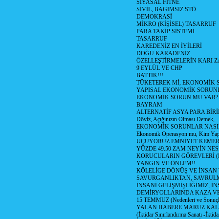
SİYASAL FİTNE
SİVİL, BAGIMSIZ STÖ
DEMOKRASİ
MİKRO (KİŞİSEL) TASARRUF
PARA TAKİP SİSTEMİ
TASARRUF
KAREDENİZ EN İYİLERİ
DOĞU KARADENİZ
ÖZELLEŞTİRMELERİN KARI Z
9 EYLÜL VE CHP
BATTIK!!!
TÜKETEREK Mİ, EKONOMİK 
YAPISAL EKONOMİK SORUN
EKONOMİK SORUN MU VAR?
BAYRAM
ALTERNATİF ASYA PARA BİRİ
Döviz, Açığınızın Olması Demek,
EKONOMİK SORUNLAR NASIL
Ekonomik Operasyon mu, Kim Yap
UÇUYORUZ EMNİYET KEMERİN
YÜZDE 49.50 ZAM NEYİN NES
KORUCULARIN GÖREVLERİ (Polis
YANGIN VE ÖNLEM!!
KÖLELİGE DÖNÜŞ VE İNSAN 
SAVURGANLIKTAN, SAVRULM
İNSANİ GELİŞMİŞLİĞİMİZ, İ
DEMİRYOLLARINDA KAZA V
15 TEMMUZ (Nedenleri ve Sonuçl
YALAN HABERE MARUZ KA
(İktidar Sınırlandırma Sanatı -İktida