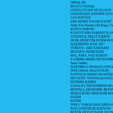
ORTAK DİL
BUGÜN YILBAŞI
GÖNÜLLÜYSEN MUTLUSUN
VATANDAŞIN, KENDİNİ SAV
CAN HAYVAN
ABD NEDEN YALNIZ KALDI?
Tarihe Yön Verenler (Ali Kuşçu, Fa
KUDÜS SORUNU
KUDÜS'Ü KİM BAŞKENT İLAN
VATANDAŞ, DELET İLİŞKİSİ
EKSİK HİSSETTİR İSTİSMAR 
ELEŞTİRİNİN SONU MU?
TÜRKİYE - ABD İLİŞKİLERİ
BELEDİYE HİZMETLERİ
MAL, PARA, FAİZ İLİŞKİSİ
YATIRIMLARIMIZ EKONOMİK
Tarım Vadileri
ELEKTRİKLİ ARABADA SON
TOPLUMSAL MALİYETLER
NATO'NUN HEDEFİ Mİ DEĞİŞT
DEVLETİN, VATANDAŞA MAL
EĞİTİMİN İÇERİGİ
SANALİST, EKONOMİDEN RE
BETONLA, EKONOMİK BETO
MUHALİFLİK CİDDİ İŞTİR BE
EGİTİM
EGİTİM
TOPLU YARGILAMALARDA S
BATI, GÖZÜMÜZE BATIYOR!
BÜYÜK DEVLET NASIL OLUN