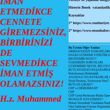
İMAN
Hüseyin Benek vatandasfik
ETMEDİKCE
Kaynaklar
CENNETE
1*
https://www.cumhuriyet.
GİREMEZSİNİZ,
2* https://www.ensonhaber.
BİRBİRİNİZİ
Bu Üyenin Diğer Yazıları
DE
ORMAN/VATAN YANGINLARI !
HALKI GÜNDEMİ YÖNETİM G
EKONOMİK HATA!!!
SEVMEDİKCE
ÜLKEMİZİN SORUNLARI
GÜDEMİMİZ NEYSE, BİZ OYU
BUTLANSIZLIĞI BAŞARABİLM
İMAN ETMİŞ
Hukukumuzu Butlanladık
ANADOLU’DA BAYRAMLAR ve
OLAMAZSINIZ!
Söyle Dostunu, Söyleyeyim Seni!!
BUTLAN ÇIKIŞI!!!
CHP ve DEMOKRASİ!!
CHP
H.z. Muhammed
CHP Genel Merkezine Butlan Oper
MUHALİF DAYANIŞMA!!
Hukuk Sistemlnde Tutuklama Nasıl
Okul Saldırıları Üzerine Düşünmek