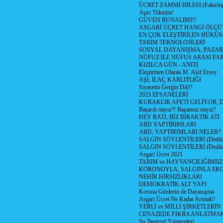
ÜCRET ZAMMI HİLESİ (Fakirle
Aşırı Tüketim!
GÜVEN BUNALIMI!!
ASGARİ ÜÇRET HANGİ ÖLÇÜ
EN ÇOK ELEŞTİRİLEN HÜKÜ
TARIM TEKNOLOJİLERİ
SOSYAL DAYANIŞMA, PAZAR
NÜFUZ İLE NÜFUS ARASI FA
KIZILCA GÜN - ANITI
Eleştirmen Olarak M. Akif Ersoy
AŞI, İLAÇ KARLITLIĞI
Siyasetin Gergin Dili!!
2023 EFSANELERİ
KURAKLIK AFETİ GELİYOR, 
Başarılı mıyız?! Başarısız mıyız?
HEY BATI, BİZ BIRAKTIK ATI
ABD YAPTIRIMLARI
ABD, YAPTIRIMLARI NELER?
SALGIN SÖYLENTİLERİ (Dediko
SALGIN SÖYLENTİLERİ (Dediko
Asgari Ücret 2021
TARIM ve HAYVANCILIĞIMII
KORONOYLA, SALGINLA EK
NEHİR HIRSIZLIKLARI
DEMOKRATİK ALT YAPI
Korona Günlerin de Dayanışma
Asgari Ücret Ne Kadar Artmalı?
YERLİ ve MİLLİ ŞİRKETLERİ
CENAZEDE FIKRA ANLATMA
Su Tasarruf Yöntemleri