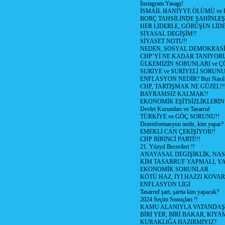
İnstagram Yasagı!
İSMAİL HANİYYE ÖLÜMÜ ve
BORÇ TAHSİLİNDE ŞAHİNLEŞ
HER LİDERLE, GÖRÜŞEN LİDE
SİYASAL DEGİŞİM!!
SİYASET NOTU!!
NEDEN, SOSYAL DEMOKRASİ
CHP’Yİ NE KADAR TANIYOR
ÜLKEMİZİN SORUNLARI ve 
SURİYE ve SURİYELİ SORUN
ENFLASYON NEDİR? Bizi Nasıl E
CHP, TARTIŞMAK NE GÜZEL!!
BAYRAMSIZ KALMAK!!
EKONOMİK EŞİTSİZLİKLERİN
Devlet Kurumları ve Tasarruf
TÜRKİYE ve GÖÇ SORUNU!!
Dezenformasyon nedir, kim yapar?
EMEKLİ CAN ÇEKİŞİYOR!!
CHP BİRİNCİ PARTİ!!!
21. Yüzyıl Becerileri !!
ANAYASAL DEGİŞİKLİK, NAS
KİM TASARRUF YAPMALI, YA
EKONOMİK SORUNLAR
KÖTÜ HAZ, İYİ HAZZI KOVAR?
ENFLASYON LİGİ
Tasarruf şart, şartta kim yapacak?
2024 Seçim Sonuçları !!
KAMU ALANIYLA VATANDAŞ
BİRİ YER, BİRİ BAKAR, KIYA
KURAKLIĞA HAZIRMIYIZ?