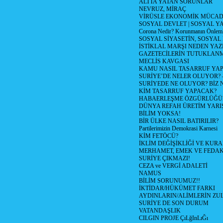
ALTTA YATAN SORUNLAR
NEVRUZ, MİRAÇ
VİRÜSLE EKONOMİK MÜCAD
SOSYAL DEVLET | SOSYAL Y
Corona Nedir? Korunmanın Önlemle
SOSYAL SİYASETİN, SOSYAL
İSTİKLAL MARŞI NEDEN YAZI
GAZETECİLERİN TUTUKLAN
MECLİS KAVGASI
KAMU NASIL TASARRUF YAP
SURİYE’DE NELER OLUYOR? – 1
SURİYEDE NE OLUYOR? BİZ 
KİM TASARRUF YAPACAK?
HABAERLEŞME ÖZGÜRLÜĞÜN
DÜNYA REFAH ÜRETİM YARIŞ
BİLİM YOKSA!
BİR ÜLKE NASIL BATIRILIR?
Partilerimizin Demokrasi Karnesi
KİM FETÖCÜ?
İKLİM DEĞİŞİKLİĞİ VE KURA
MERHAMET, EMEK VE FEDA
SURİYE ÇIKMAZI!
CEZA ve VERGİ ADALETİ
NAMUS
BİLİM SORUNUMUZ!!
İKTİDAR/HÜKÜMET FARKI
AYDINLARIN/ALİMLERİN ZUL
SURİYE DE SON DURUM
VATANDAŞLIK
CILGIN PROJE ÇıLğInLıĞı