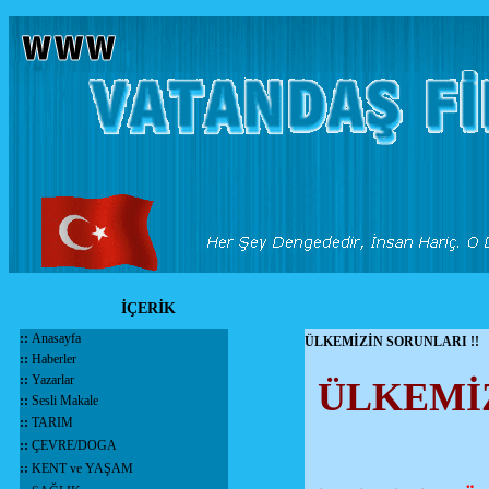
İÇERİK
::
Anasayfa
ÜLKEMİZİN SORUNLARI !!
::
Haberler
::
Yazarlar
ÜLKEMİZ
::
Sesli Makale
::
TARIM
::
ÇEVRE/DOGA
::
KENT ve YAŞAM