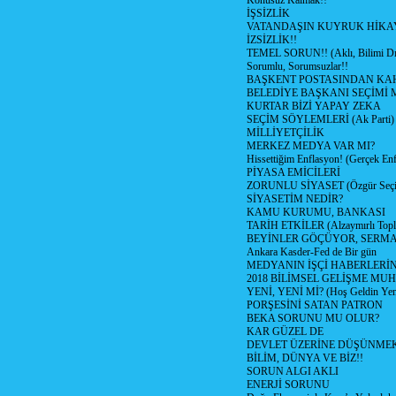
Konusuz Kalmak!!
İŞSİZLİK
VATANDAŞIN KUYRUK HİKA
İZSİZLİK!!
TEMEL SORUN!! (Aklı, Bilimi Dı
Sorumlu, Sorumsuzlar!!
BAŞKENT POSTASINDAN K
BELEDİYE BAŞKANI SEÇİMİ 
KURTAR BİZİ YAPAY ZEKA
SEÇİM SÖYLEMLERİ (Ak Parti)
MİLLİYETÇİLİK
MERKEZ MEDYA VAR MI?
Hissettiğim Enflasyon! (Gerçek En
PİYASA EMİCİLERİ
ZORUNLU SİYASET (Özgür Seç
SİYASETİM NEDİR?
KAMU KURUMU, BANKASI
TARİH ETKİLER (Alzaymırlı Topl
BEYİNLER GÖÇÜYOR, SERM
Ankara Kasder-Fed de Bir gün
MEDYANIN İŞÇİ HABERLERİ
2018 BİLİMSEL GELİŞME MU
YENİ, YENİ Mİ? (Hoş Geldin Yeni
PORŞESİNİ SATAN PATRON
BEKA SORUNU MU OLUR?
KAR GÜZEL DE
DEVLET ÜZERİNE DÜŞÜNME
BİLİM, DÜNYA VE BİZ!!
SORUN ALGI AKLI
ENERJİ SORUNU