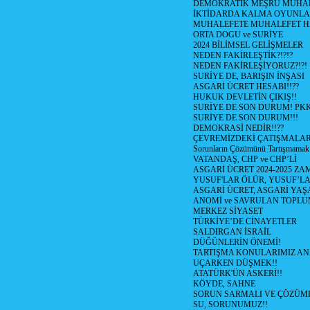
DEMOKRATİK MEŞRU MUHAL
İKTİDARDA KALMA OYUNLA
MUHALEFETE MUHALEFET H
ORTA DOGU ve SURİYE
2024 BİLİMSEL GELİŞMELER
NEDEN FAKİRLEŞTİK?!?!?
NEDEN FAKİRLEŞİYORUZ?!?!
SURİYE DE, BARIŞIN İNŞASI
ASGARİ ÜCRET HESABI!!??
HUKUK DEVLETİN ÇIKIŞ!!
SURİYE DE SON DURUM! PK
SURİYE DE SON DURUM!!!
DEMOKRASİ NEDİR!!??
ÇEVREMİZDEKİ ÇATIŞMALAR (S
Sorunların Çözümünü Tartışmamak
VATANDAŞ, CHP ve CHP’Lİ
ASGARİ ÜCRET 2024-2025 Z
YUSUF'LAR ÖLÜR, YUSUF’LA
ASGARİ ÜCRET, ASGARİ YAŞ
ANOMİ ve SAVRULAN TOPLU
MERKEZ SİYASET
TÜRKİYE’DE CİNAYETLER
SALDIRGAN İSRAİL
DÜĞÜNLERİN ÖNEMİ!
TARTIŞMA KONULARIMIZ AN
UÇARKEN DÜŞMEK!!
ATATÜRK'ÜN ASKERİ!!
KÖYDE, SAHNE
SORUN SARMALI VE ÇÖZÜML
SU, SORUNUMUZ!!