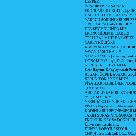
DEPREM
YAŞARKEN YAŞAMAK!
EKONOMİK KURUTULUŞ/Cİ
HALKIN TEPKİSİ KİME/NEYE?
YARININ SORUNLARI NELER
ÖYLE YAPMASAYDIK, BÖYLE
HER ŞEY YOLUNDA MI?
EKONOMİDEN Bİ HABER!
TOPLUSAL MUTABAKAT/UZL
YAREN KÜLTÜRÜ
KASIM SÜLEYMANİ, ÖLDÜR
VATANDAŞIN HALİ !!
VATANDAŞLIK (Vatandaş nasıl ol
ÜÇ SORUN (Suriye, D. Akdeniz, 
SORUNLAR, ÇÖZÜMLER
Kent Hayatını Kolaylaştıracak Basi
ASGARİ ÜCRET, ASGARİ GEÇ
SORUN YOK!! YOK MU?!
FİYATLAR NASIL İNER, NASI
ÇİN BASKISI
ABD, AKLIYLA BİRLİKTE HU
!!!EŞİTSİZLİK!!!
YEREL MECLİSİNDE RET, GEN
PİSA'da Başarısızlığın Nedenleri!
KADINLARIN SEÇME//SEÇİL
TARIM ŞURASININ, ŞURASI!!!
EKOLOJİK KAOSA DOĞRU HI
Üniversiteli İşsizlerimiz
DÜNYA ROBOTLAŞIYOR
CHP’yi Tartışmak Çok Güzel Oluy