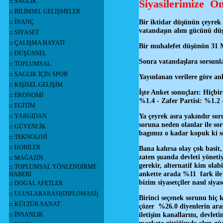
::
SAĞLIK
Siyasilerimize Ö
::
BİLİMSEL GELİŞMELER
Bir iktidar düşünün çeyrek 
::
İNANÇ
vatandaşın alım gücünü düş
::
SİYASET
::
ÇALIŞMA HAYATI
Bir muhalefet düşünün 31 M
::
DÜŞÜNSEL
Sonra vatandaşlara sorsunla
::
TOPLUMSAL
::
SAGLIK İÇİN SPOR
Yayınlanan verilere göre an
::
KİŞİSEL GELİŞİM
İşte Anket sonuçları: Hiçb
::
EKONOMİ
%1.4 - Zafer Partisi: %1.2 
::
EGİTİM
Ya çeyrek asra yakındır so
::
YARGIDAN
soruna neden olanlar ile sor
::
GÜVENLİK
bagımız o kadar kopuk ki s
::
TEKNOLOJİ
::
HOBİLER
Bana kalırsa olay çok basit,
zaten şuanda devleti yöneti
::
MAĞAZİN
gerekir, alternatif kim olab
::
TOPLUMSAL YÖNLENDİRME
ankette arada %11 fark ile 
HABERİ
bizim siyasetçiler nasıl siy
::
DOGAL AFETLER
::
ULUSLARARASI(DİPLOMASİ)
Birinci seçenek sorunu hiç
::
KÜLTÜR-SANAT
çözer %26.0 diyenlerin ara
iletişim kanallarını, devlet
::
İNSANLIK