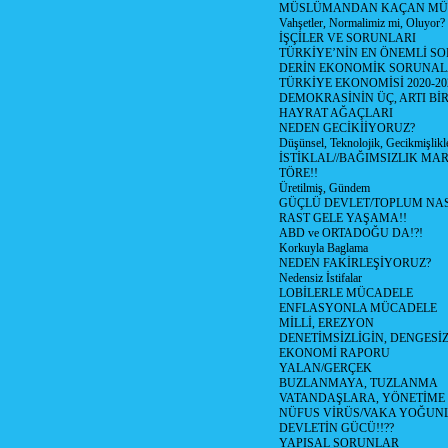
MÜSLÜMANDAN KAÇAN MÜ
Vahşetler, Normalimiz mi, Oluyor?
İŞÇİLER VE SORUNLARI
TÜRKİYE’NİN EN ÖNEMLİ SO
DERİN EKONOMİK SORUNA
TÜRKİYE EKONOMİSİ 2020-20
DEMOKRASİNİN ÜÇ, ARTI Bİ
HAYRAT AĞAÇLARI
NEDEN GECİKİİYORUZ?
Düşünsel, Teknolojik, Gecikmişlikle
İSTİKLAL//BAĞIMSIZLIK MAR
TÖRE!!
Üretilmiş, Gündem
GÜÇLÜ DEVLET/TOPLUM NAS
RAST GELE YAŞAMA!!
ABD ve ORTADOĞU DA!?!
Korkuyla Baglama
NEDEN FAKİRLEŞİYORUZ?
Nedensiz İstifalar
LOBİLERLE MÜCADELE
ENFLASYONLA MÜCADELE
MİLLİ, EREZYON
DENETİMSİZLİGİN, DENGESİZ
EKONOMİ RAPORU
YALAN/GERÇEK
BUZLANMAYA, TUZLANMA
VATANDAŞLARA, YÖNETİME
NÜFUS VİRÜS/VAKA YOĞUN
DEVLETİN GÜCÜ!!??
YAPISAL SORUNLAR