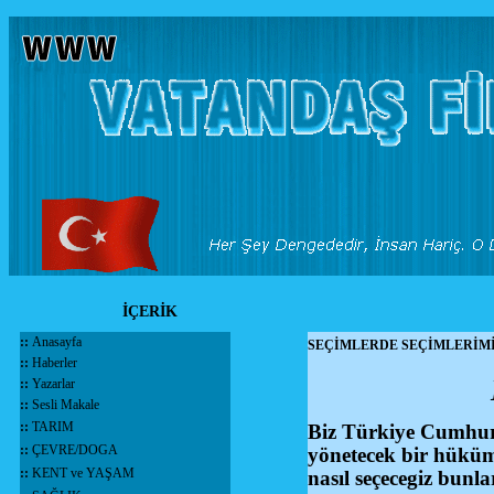
İÇERİK
::
Anasayfa
SEÇİMLERDE SEÇİMLERİMİ
::
Haberler
::
Yazarlar
::
Sesli Makale
::
TARIM
Biz Türkiye Cumhuri
::
ÇEVRE/DOGA
yönetecek bir hüküm
::
KENT ve YAŞAM
nasıl seçecegiz bunl