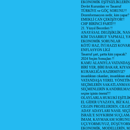
EKONOMİK EŞİTSİZLİKLERİN
Devlet Kurumları ve Tasarruf
TÜRKİYE ve GÖÇ SORUNU!!
Dezenformasyon nedir, kim yapar?
EMEKLİ CAN ÇEKİŞİYOR!!
CHP BİRİNCİ PARTİ!!!
21. Yüzyıl Becerileri !!
ANAYASAL DEGİŞİKLİK, NAS
KİM TASARRUF YAPMALI, YA
EKONOMİK SORUNLAR
KÖTÜ HAZ, İYİ HAZZI KOVAR?
ENFLASYON LİGİ
Tasarruf şart, şartta kim yapacak?
2024 Seçim Sonuçları !!
KAMU ALANIYLA VATANDAŞ
BİRİ YER, BİRİ BAKAR, KIYA
KURAKLIĞA HAZIRMIYIZ?
insanlıktan cıkanları, insanlıktan ata
VATANDAŞA YEREL YÖNETİ
SEÇİMLERİN SAKATLANMASI
SEÇMENLERİN KANDIRILMAS
seçme işinin önemi!!!
OLAYLARLA HUKUKİ EŞİTLİK 
EL GİDER UYAZAYA, BİZ KAL
CILGIN PROJELERDEN, CILGIN
ADAY ADAYLARI NASIL SEÇİ
İSRAİL'E SOYKIRIM SUÇLAMA
İMAM, KAYMAKAM SORUN
UÇUYORMUYUZ, DÜŞÜYORM
EKONOMİK, MODELLERİN, MA