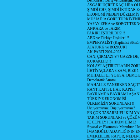
Demokrasi, Barış ve Kardeşlik Süre
ASGARİ ÜÇRET KAÇ LİRA OL
ŞİMDİ CHP, ŞİMDİ İKTİDAR Z
EKONOMİ NEDEN DÜZELMİY
MÜSİAD’A GÖRE TÜRKİYENİ
YAPAY ZEKA ve ROBOT TEKN
ANKARA ve TARIM
FAKİRLEŞTİRİLDİK!!!
ABD ve Türkiye İlişkileri!!!
EMPERYALİST (Kapitalist Sömü
ATATÜRK ve BOZKURT
AK PARTİ 2001-2025
CAN, ÇIKMAZI!?!? GAZZE DE,
KURAKLIK!!!
KOLAYLAŞTIRICILARIN ZORL
İİHTİYAÇLARA 3 ZAM, BİZE 1
MUHALEFET YOKSA, DEMOK
Demokratik Anomi
MAHALLE YANERKEN SAÇ T
RANT KAPISI, HAK KAPISI
BAYRAMDA BAYRAMLAŞAN
TÜRKİYE EKONOMİSİ
ÜLKEMİZİN SORUNLARI !!
Uçuyormuyuz, Düşüyormuyuz?
EN ÇOK TASARRUFU KİM YA
TARIM SORUNLARI ve ÇÖZÜ
İÇ CEPHEYİ TAHKİM ETME!
Siyasal ve Ekonomik Mantıktan Uz
İMAMOĞLU ADAYLIĞININ EN
EMEKLİLERE RAPOR, NEDEN