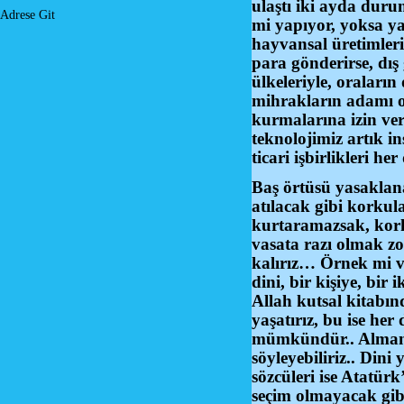
ulaştı iki ayda dur
Adrese Git
mi yapıyor, yoksa ya
hayvansal üretimleri
para gönderirse, dış
ülkeleriyle, oraları
mihrakların adamı o
kurmalarına izin ve
teknolojimiz artık ins
ticari işbirlikleri 
Baş örtüsü yasaklan
atılacak gibi korkul
kurtaramazsak, korku
vasata razı olmak z
kalırız… Örnek mi ve
dini, bir kişiye, bi
Allah kutsal kitabın
yaşatırız, bu ise he
mümkündür.. Almanya
söyleyebiliriz.. Dini
sözcüleri ise Atatür
seçim olmayacak gibi