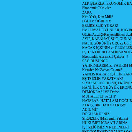
ALKIŞLARLA, EKONOMİK BAT
Ekonomik Çelişkiler
ZARA
Kim Yerli, Kim Milli?
EĞİTİM/ÖĞRETİM
BELİRSİZLİK YORAR!
EMPERYAL OYUNLAR, KAYB
Gücün Acizliği/Rasyonellikten Uzak
AYIP, KABAHAT, SUÇ, GÜNAH (
NASIL GÖRÜNÜYORUZ? Görüyo
KACAK İÇKİNİN ve ÖLÜMLER
EŞİTSİZLİK BELASI İNSANL
Ekonomide Alarm Zili Çalıyor!!!
SAĞ DÜŞÜNCE
YATIRIMLARIMIZ, YATIRIM M
Kirizden Ne Zaman Çıkarız?
YANLIŞ KARAR EŞİTTİR ZARA
EŞİTSİZLİK YARATMAK!
SİYASAL TERCİH Mİ, EKONO
HANİ, İLK ON BÜYÜK EKON
DEMOKRASİ VE Darbe
MUHALEFET ve CHP
HATALAR, HATALARI DOĞUR
ALKIŞ, BİR DAHA ALKIŞ!!!
ADİL Mİ?
DOĞU AKDENİZ
SIRSIZLIK (Mahremin Yıkılışı)
HÜKÜMET İCRAATLARINA
İŞSİZLİĞİMİZİN NEDENLERİ
EKONOMİK/SİYASAL/SOSYA