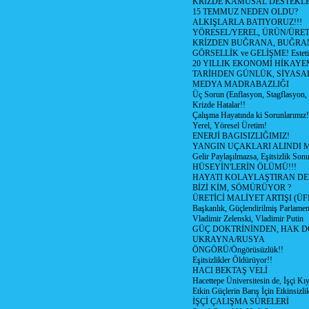
KRİZDE KAMUSAL DESTEKL
15 TEMMUZ NEDEN OLDU?
ALKIŞLARLA BATIYORUZ!!!
YÖRESEL/YEREL, ÜRÜN/ÜRE
KRİZDEN BUĞRANA, BUĞRA
GÖRSELLİK ve GELİŞME! Estetik m
20 YILLIK EKONOMİ HİKAYEM
TARİHDEN GÜNLÜK, SİYASA
MEDYA MADRABAZLIĞI
Üç Sorun (Enflasyon, Stagflasyon,
Krizde Hatalar!!
Çalışma Hayatında ki Sorunlarımız!
Yerel, Yöresel Üretim!
ENERJİ BAGISIZLIĞIMIZ!
YANGIN UÇAKLARI ALINDI M
Gelir Paylaşılmazsa, Eşitsizlik Sonu
HÜSEYİN'LERİN ÖLÜMÜ!!!
HAYATI KOLAYLAŞTIRAN D
BİZİ KİM, SÖMÜRÜYOR ?
ÜRETİCİ MALİYET ARTIŞI (ÜF
Başkanlık, Güçlendirilmiş Parlamen
Vladimir Zelenski, Vladimir Putin
GÜÇ DOKTRİNİNDEN, HAK D
UKRAYNA/RUSYA
ÖNGÖRÜ/Öngörüsüzlük!!
Eşitsizlikler Öldürüyor!!
HACI BEKTAŞ VELİ
Hacettepe Üniversitesin de, İşçi Kıy
Etkin Güçlerin Barış İçin Etkinsizlik
İŞÇİ ÇALIŞMA SÜRELERİ