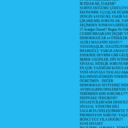
İKTİDAR MI, ÜLKEMİ?
SURİYE DÜĞÜMÜ ÇÖZÜLÜY
EKONOMİK UÇUŞLAR DÜŞME
ZENGİN SAYISI İKİ, FAKİR S
ÇIKARILMIŞ SORUNLAR, YA
SEÇİMDEN SONRAYA ERTEL
27 Aralığın Önemi!! Bugün Ne Ol
CUMHURBAŞKANI SEÇME YA
DEMOKRATLAR ve ÖTEKİLER
ALTILI MASANIN ADAYI !!
VATANDAŞLIK, DAGITILIYOR
İMAMOĞLU YARGILAMASI Ü
ENERJİDE DEVRİM GİBİ GEL
BEBEK GELİNLER, DİN İSTİS
SİYASAL NİTELİK SORUNUM
EN ÇOK YAZDIĞIM KONULA
YENİ ANAYASA TASLAGI Altılı
BAGIMSIZLIĞIMIZIN ENERJİS
ÖĞRETMEN - DEĞER
DEMOKRASİ SEVİYEMİZ NED
AYDINALRINI DİNLEMEYEN
TERÖRDEN KİM SORUMLU??!
DEEPFAKE TEHLİKESİ!!
SİYASETCİLERİ KİM DENETL
SİYASAL YÖNETİM DİLİ
SAGLIKTA ÖZELEŞTİRMEYE T
PROMOSYON SORUNU YAŞA
İKİNCİ YÜZ YILA DOĞRU!!
SUNİ SİYASET