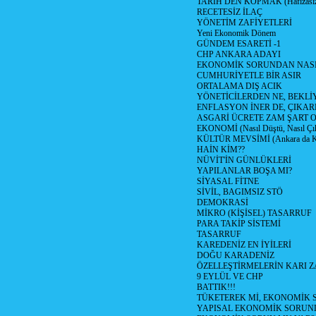
TARİH DEN KOPMAK (Hafızasız
RECETESİZ İLAÇ
YÖNETİM ZAFİYETLERİ
Yeni Ekonomik Dönem
GÜNDEM ESARETİ -1
CHP ANKARA ADAYI
EKONOMİK SORUNDAN NASIL
CUMHURİYETLE BİR ASIR
ORTALAMA DIŞ ACIK
YÖNETİCİLERDEN NE, BEKLİ
ENFLASYON İNER DE, ÇIKA
ASGARİ ÜCRETE ZAM ŞART O
EKONOMİ (Nasıl Düştü, Nasıl Çı
KÜLTÜR MEVSİMİ (Ankara da Kül
HAİN KİM??
NÜVİT'İN GÜNLÜKLERİ
YAPILANLAR BOŞA MI?
SİYASAL FİTNE
SİVİL, BAGIMSIZ STÖ
DEMOKRASİ
MİKRO (KİŞİSEL) TASARRUF
PARA TAKİP SİSTEMİ
TASARRUF
KAREDENİZ EN İYİLERİ
DOĞU KARADENİZ
ÖZELLEŞTİRMELERİN KARI Z
9 EYLÜL VE CHP
BATTIK!!!
TÜKETEREK Mİ, EKONOMİK 
YAPISAL EKONOMİK SORUN