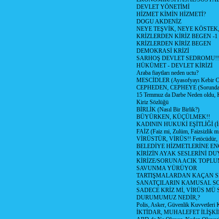
DEVLET YÖNETİMİ
HİZMET KİMİN HİZMETİ?
DOGU AKDENİZ
NEYE TEŞVİK, NEYE KÖSTEK
KRİZLERDEN KİRİZ BEGEN -1
KRİZLERDEN KİRİZ BEGEN
DEMOKRASİ KRİZİ
SARHOŞ DEVLET SEDROMU!!
HÜKÜMET - DEVLET KİRİZİ
Araba fiaytları neden uctu?
MESCİDLER (Ayasofyayı Kebir C
CEPHEDEN, CEPHEYE (Sorundan
15 Temmuz da Darbe Neden oldu, 
Kiriz Sözlüğü
BİRLİK (Nasıl Bir Birlik?)
BÜYÜRKEN, KÜÇÜLMEK!!
KADININ HUKUKİ EŞİTLİĞİ (İsta
FAİZ (Faiz mi, Zulüm, Faizsizlik m
VİRÜSTÜR, VİRÜS!! Fetöcüdür, 
BELEDİYE HİZMETLERİNE E
KİRİZİN AYAK SESLERİNİ D
KİRİZE/SORUNA ACIK TOPL
SAVUNMA YÜRÜYOR
TARTIŞMALARDAN KAÇAN Sİ
SANATÇILARIN KAMUSAL S
SADECE KRİZ Mİ, VİRÜS MÜ
DURUMUMUZ NEDİR,?
Polis, Asker, Güvenlik Kuvvetleri 
İKTİDAR, MUHALEFET İLİŞKİ