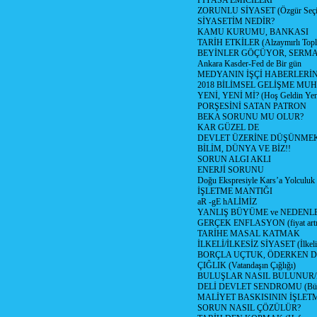
PİYASA EMİCİLERİ
ZORUNLU SİYASET (Özgür Seç
SİYASETİM NEDİR?
KAMU KURUMU, BANKASI
TARİH ETKİLER (Alzaymırlı Topl
BEYİNLER GÖÇÜYOR, SERM
Ankara Kasder-Fed de Bir gün
MEDYANIN İŞÇİ HABERLERİ
2018 BİLİMSEL GELİŞME MU
YENİ, YENİ Mİ? (Hoş Geldin Yeni
PORŞESİNİ SATAN PATRON
BEKA SORUNU MU OLUR?
KAR GÜZEL DE
DEVLET ÜZERİNE DÜŞÜNME
BİLİM, DÜNYA VE BİZ!!
SORUN ALGI AKLI
ENERJİ SORUNU
Doğu Ekspresiyle Kars’a Yolculuk
İŞLETME MANTIĞI
aR -gE hALİMİZ
YANLIŞ BÜYÜME ve NEDENLE
GERÇEK ENFLASYON (fiyat artış
TARİHE MASAL KATMAK
İLKELİ/İLKESİZ SİYASET (İlkeli/
BORÇLA UÇTUK, ÖDERKEN D
ÇIĞLIK (Vatandaşın Çığlığı)
BULUŞLAR NASIL BULUNUR
DELİ DEVLET SENDROMU (Büyük
MALİYET BASKISININ İŞLE
SORUN NASIL ÇÖZÜLÜR?