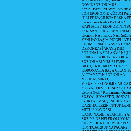
ABD de Ne Oluyor, Neden Oluyor
DÖVİZ SORUNUMUZ
Sözün Doğrusunu Ayırt Edebilmek
SON EKONOMİK ÇÖZÜM PAK
İHALEDE/AÇILIŞTA BAŞKA F
Ekonomimiz Neden Bu Halde?
KAPİTALİST EKONOMİNİN S
23 NİSAN 1920 NEDEN ÖNEML
Ekonomi Nasıl Isındı, Nasıl Soğuta
YENİ PAYLAŞIM MODELİ VE
SEÇİMLERİMİZ, YAŞANTIMIZ
DEMOKRASİ ARAYIŞIMIZ
SORUNA HAZIRLANMAK! (U
KÜRESEL SORUNLAR, ORTAK
SORUNLARI VİRÜSLEMEK
BİLGİ, AKIL, BİLİM YOKSA!
KORONAYLA BAŞA ÇIKAN TO
ALTTA YATAN SORUNLAR
NEVRUZ, MİRAÇ
VİRÜSLE EKONOMİK MÜCAD
SOSYAL DEVLET | SOSYAL Y
Corona Nedir? Korunmanın Önlemle
SOSYAL SİYASETİN, SOSYAL
İSTİKLAL MARŞI NEDEN YAZI
GAZETECİLERİN TUTUKLAN
MECLİS KAVGASI
KAMU NASIL TASARRUF YAP
SURİYE’DE NELER OLUYOR? – 1
SURİYEDE NE OLUYOR? BİZ 
KİM TASARRUF YAPACAK?