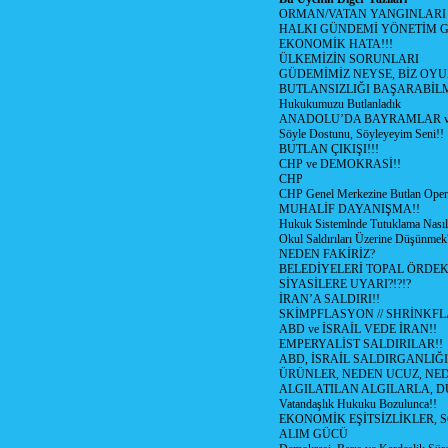
ORMAN/VATAN YANGINLARI !
HALKI GÜNDEMİ YÖNETİM G
EKONOMİK HATA!!!
ÜLKEMİZİN SORUNLARI
GÜDEMİMİZ NEYSE, BİZ OYU
BUTLANSIZLIĞI BAŞARABİLM
Hukukumuzu Butlanladık
ANADOLU’DA BAYRAMLAR ve
Söyle Dostunu, Söyleyeyim Seni!!
BUTLAN ÇIKIŞI!!!
CHP ve DEMOKRASİ!!
CHP
CHP Genel Merkezine Butlan Oper
MUHALİF DAYANIŞMA!!
Hukuk Sistemlnde Tutuklama Nasıl
Okul Saldırıları Üzerine Düşünmek
NEDEN FAKİRİZ?
BELEDİYELERİ TOPAL ÖRDE
SİYASİLERE UYARI?!?!?
İRAN’A SALDIRI!!
SKİMPFLASYON // SHRİNKF
ABD ve İSRAİL VEDE İRAN!!
EMPERYALİST SALDIRILAR!!
ABD, İSRAİL SALDIRGANLIĞI
ÜRÜNLER, NEDEN UCUZ, NED
ALGILATILAN ALGILARLA, D
Vatandaşlık Hukuku Bozulunca!!
EKONOMİK EŞİTSİZLİKLER, 
ALIM GÜCÜ