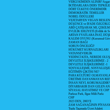
VERGİ KİMDEN ALINIR? Asgari 
İKTİDARLARA DERS TEPKİLE
DÖRT ÜLKEYE ÖNERİMDİR
DEMOKRATİK TEMELLER
NOBEL ÖDÜLLERİ
VEJETARYEN VEGAN BESLE
DÜŞÜNCE ve İFADE ÖZGÜRL
ABD ÇATIŞARAK MI, ÇEKİLME
EVLİLİK EHLİYETİ (Evlilik de Sor
ARTAN FYATLARA İNAT, DÜ
KALEM OYUNU (Kurumsal Güvenil
ZAMAN BAĞI
SORUN ÖNCELİĞİ!
HÜKÜMET KURNAZLIKLARI
VATANSEVERLİK
YEDİNCİ KITA, NEREDE OLU
DEVLETLE İLİŞKİLERİMİZ - 2
DEVLETLE İLİŞKİLERİMİZ -1
SOSYALLEŞME, SOSYALLEŞ
EĞİTİMİN ÇIKTISI NE?
PARA KÜLTÜRÜ OLMAYANLA
ÜRETİME DAYANMAYAN REF
İNSAN NEYİ, KORUMALIDIR?
DİYARBAKIR DAN GELEN AN
SİYASAL HAYATIMIZ VE CHP
Parksız Park, Ilgaz Milli Parkı
CHP
2023 DEN, 2003’E
ZAM SAĞANAĞININ PİYASAY
Toplu Taşımada Ücret Adaleti