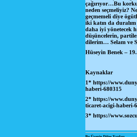
çağırıyor…Bu korkul
neden seçmeliyiz? Ne
geçmemeli diye ögütle
iki katın da duralım
daha iyi yönetecek h
düşüncelerin, partil
dilerim… Selam ve 
Hüseyin Benek – 19.
Kaynaklar
1*
https://www.duny
haberi-680315
2*
https://www.duny
ticaret-acigi-haberi
3* https://www.sozcu
Bu Üyenin Diğer Yazıları