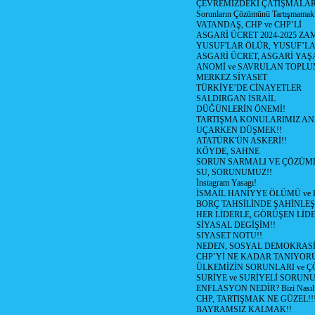
ÇEVREMİZDEKİ ÇATIŞMALAR (S
Sorunların Çözümünü Tartışmamak
VATANDAŞ, CHP ve CHP’Lİ
ASGARİ ÜCRET 2024-2025 Z
YUSUF'LAR ÖLÜR, YUSUF’LA
ASGARİ ÜCRET, ASGARİ YAŞ
ANOMİ ve SAVRULAN TOPLU
MERKEZ SİYASET
TÜRKİYE’DE CİNAYETLER
SALDIRGAN İSRAİL
DÜĞÜNLERİN ÖNEMİ!
TARTIŞMA KONULARIMIZ AN
UÇARKEN DÜŞMEK!!
ATATÜRK'ÜN ASKERİ!!
KÖYDE, SAHNE
SORUN SARMALI VE ÇÖZÜML
SU, SORUNUMUZ!!
İnstagram Yasagı!
İSMAİL HANİYYE ÖLÜMÜ ve
BORÇ TAHSİLİNDE ŞAHİNLEŞ
HER LİDERLE, GÖRÜŞEN LİDE
SİYASAL DEGİŞİM!!
SİYASET NOTU!!
NEDEN, SOSYAL DEMOKRASİ
CHP’Yİ NE KADAR TANIYOR
ÜLKEMİZİN SORUNLARI ve 
SURİYE ve SURİYELİ SORUN
ENFLASYON NEDİR? Bizi Nasıl E
CHP, TARTIŞMAK NE GÜZEL!!
BAYRAMSIZ KALMAK!!