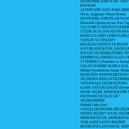
EKONOMİK SORUN MU VAR?
BAYRAM
ALTERNATİF ASYA PARA BİRİ
Döviz, Açığınızın Olması Demek,
EKONOMİK SORUNLAR NASIL
Ekonomik Operasyon mu, Kim Yap
UÇUYORUZ EMNİYET KEMERİN
YÜZDE 49.50 ZAM NEYİN NES
KORUCULARIN GÖREVLERİ (Polis
YANGIN VE ÖNLEM!!
KÖLELİGE DÖNÜŞ VE İNSAN 
SAVURGANLIKTAN, SAVRULM
İNSANİ GELİŞMİŞLİĞİMİZ, İ
DEMİRYOLLARINDA KAZA V
15 TEMMUZ (Nedenleri ve Sonuçl
YALAN HABERE MARUZ KA
(İktidar Sınırlandırma Sanatı -İktida
İŞSİZLİĞİN NEDENLERİ/SON
SEÇİMDEN BEKLENTİLERİMİZ
VATANDAŞA SEÇİM RAPORU
KAMU SAVURGANLIĞI (Devlet n
EKSİK SEÇİM, DEMOKRATİK 
EKONOMİ NE OLACAK?
SEÇİMLERİMİZ
Muhalif Lider Kim?
YANLIŞ EKONOMİK BİLGİLE
NEDEN SEÇİM?? NASIL SEÇİM
DEMOKRASİ DE, DEMOKRASİ
TARLASINI SATAN REÇBER!
BENİM ENFLASYONUM, SİZ