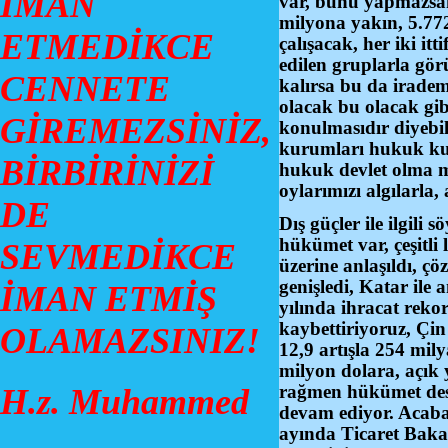
İMAN
var, bunu yapmazsak 
milyona yakın, 5.77
ETMEDİKCE
çalışacak, her iki it
edilen gruplarla gör
CENNETE
kalırsa bu da iradem
olacak bu olacak gib
GİREMEZSİNİZ,
konulmasıdır diyebil
kurumları hukuk kur
BİRBİRİNİZİ
hukuk devlet olma ma
oylarımızı algılarl
DE
Dış güçler ile ilgili
hükümet var, çeşitli 
SEVMEDİKCE
üzerine anlaşıldı, çö
genişledi, Katar ile
İMAN ETMİŞ
yılında ihracat rekor
kaybettiriyoruz, Çin
OLAMAZSINIZ!
12,9 artışla 254 mil
milyon dolara, açık
rağmen hükümet deste
H.z. Muhammed
devam ediyor. Acaba b
ayında Ticaret Bakanl