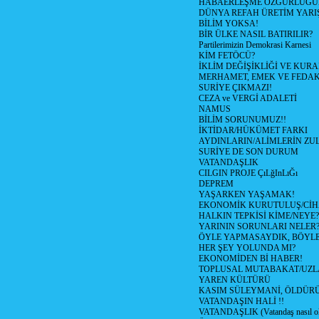
HABAERLEŞME ÖZGÜRLÜĞÜN
DÜNYA REFAH ÜRETİM YARIŞ
BİLİM YOKSA!
BİR ÜLKE NASIL BATIRILIR?
Partilerimizin Demokrasi Karnesi
KİM FETÖCÜ?
İKLİM DEĞİŞİKLİĞİ VE KURA
MERHAMET, EMEK VE FEDA
SURİYE ÇIKMAZI!
CEZA ve VERGİ ADALETİ
NAMUS
BİLİM SORUNUMUZ!!
İKTİDAR/HÜKÜMET FARKI
AYDINLARIN/ALİMLERİN ZUL
SURİYE DE SON DURUM
VATANDAŞLIK
CILGIN PROJE ÇıLğInLıĞı
DEPREM
YAŞARKEN YAŞAMAK!
EKONOMİK KURUTULUŞ/Cİ
HALKIN TEPKİSİ KİME/NEYE?
YARININ SORUNLARI NELER
ÖYLE YAPMASAYDIK, BÖYLE
HER ŞEY YOLUNDA MI?
EKONOMİDEN Bİ HABER!
TOPLUSAL MUTABAKAT/UZL
YAREN KÜLTÜRÜ
KASIM SÜLEYMANİ, ÖLDÜR
VATANDAŞIN HALİ !!
VATANDAŞLIK (Vatandaş nasıl ol