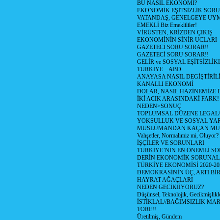
BU NASIL EKONOMİ?
EKONOMİK EŞİTSİZLİK SOR
VATANDAŞ, GENELGEYE UY
EMEKLİ Biz Emeklililer!
VİRÜSTEN, KRİZDEN ÇIKIŞ
EKONOMİNİN SİNİR UCLARI
GAZETECİ SORU SORAR!!
GAZETECİ SORU SORAR!!
GELİR ve SOSYAL EŞİTSİZLİK
TÜRKİYE – ABD
ANAYASA NASIL DEGİŞTİRİL
KANALLI EKONOMİ
DOLAR, NASIL HAZİNEMİZE D
İKİ ACIK ARASINDAKİ FARK!
NEDEN>SONUÇ
TOPLUMSAL DÜZENE LEGAL/
YOKSULLUK VE SOSYAL Y
MÜSLÜMANDAN KAÇAN MÜ
Vahşetler, Normalimiz mi, Oluyor?
İŞÇİLER VE SORUNLARI
TÜRKİYE’NİN EN ÖNEMLİ SO
DERİN EKONOMİK SORUNA
TÜRKİYE EKONOMİSİ 2020-20
DEMOKRASİNİN ÜÇ, ARTI Bİ
HAYRAT AĞAÇLARI
NEDEN GECİKİİYORUZ?
Düşünsel, Teknolojik, Gecikmişlikle
İSTİKLAL//BAĞIMSIZLIK MAR
TÖRE!!
Üretilmiş, Gündem