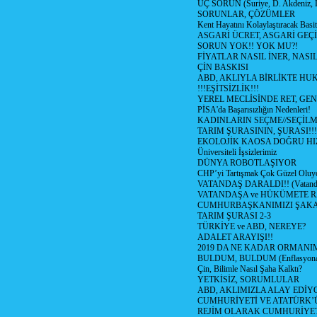
ÜÇ SORUN (Suriye, D. Akdeniz, 
SORUNLAR, ÇÖZÜMLER
Kent Hayatını Kolaylaştıracak Basi
ASGARİ ÜCRET, ASGARİ GEÇ
SORUN YOK!! YOK MU?!
FİYATLAR NASIL İNER, NASI
ÇİN BASKISI
ABD, AKLIYLA BİRLİKTE HU
!!!EŞİTSİZLİK!!!
YEREL MECLİSİNDE RET, GEN
PİSA'da Başarısızlığın Nedenleri!
KADINLARIN SEÇME//SEÇİL
TARIM ŞURASININ, ŞURASI!!!
EKOLOJİK KAOSA DOĞRU HI
Üniversiteli İşsizlerimiz
DÜNYA ROBOTLAŞIYOR
CHP’yi Tartışmak Çok Güzel Oluy
VATANDAŞ DARALDI!! (Vatandaş
VATANDAŞA ve HÜKÜMETE R
CUMHURBAŞKANIMIZI ŞAK
TARIM ŞURASI 2-3
TÜRKİYE ve ABD, NEREYE?
ADALET ARAYIŞI!!
2019 DA NE KADAR ORMANIM
BULDUM, BULDUM (Enflasyona 
Çin, Bilimle Nasıl Şaha Kalktı?
YETKİSİZ, SORUMLULAR
ABD, AKLIMIZLA ALAY EDİYO
CUMHURİYETİ VE ATATÜRK’
REJİM OLARAK CUMHURİYE