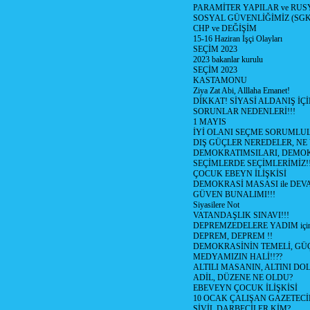
PARAMİTER YAPILAR ve RUS
SOSYAL GÜVENLİĞİMİZ (SGK
CHP ve DEĞİŞİM
15-16 Haziran İşçi Olayları
SEÇİM 2023
2023 bakanlar kurulu
SEÇİM 2023
KASTAMONU
Ziya Zat Abi, Alllaha Emanet!
DİKKAT! SİYASİ ALDANIŞ İÇİ
SORUNLAR NEDENLERİ!!!
1 MAYIS
İYİ OLANI SEÇME SORUMLU
DIŞ GÜÇLER NEREDELER, NE
DEMOKRATIMSILARI, DEMOK
SEÇİMLERDE SEÇİMLERİMİZ!
ÇOCUK EBEYN İLİŞKİSİ
DEMOKRASİ MASASI ile DEV
GÜVEN BUNALIMI!!!
Siyasilere Not
VATANDAŞLIK SINAVI!!!
DEPREMZEDELERE YADIM için
DEPREM, DEPREM !!
DEMOKRASİNİN TEMELİ, GÜÇ
MEDYAMIZIN HALİ!!??
ALTILI MASANIN, ALTINI D
ADİL, DÜZENE NE OLDU?
EBEVEYN ÇOCUK İLİŞKİSİ
10 OCAK ÇALIŞAN GAZETEC
SİVİL DARBECİLER KİM?