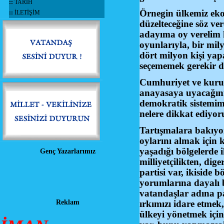
::
TARİH
Örnegin ülkemiz ekon
::
İLETİŞİM
düzelteceğine söz v
adayıma oy verelim ki.
oyunlarıyla, bir mily
dört milyon kişi yapa
seçememek gerekir 
Cumhuriyet ve kuruc
anayasaya uyacağını
demokratik sistemimi
nelere dikkat ediyor
Tartışmalara bakıyo
oylarını almak için k
yaşadığı bölgelerde i
Genç Yazarlarımız
milliyetçilikten, dig
partisi var, ikiside b
yorumlarına dayalı bi
vatandaşlar adına pa
Reklam
ırkımızı idare etmek
ülkeyi yönetmek için