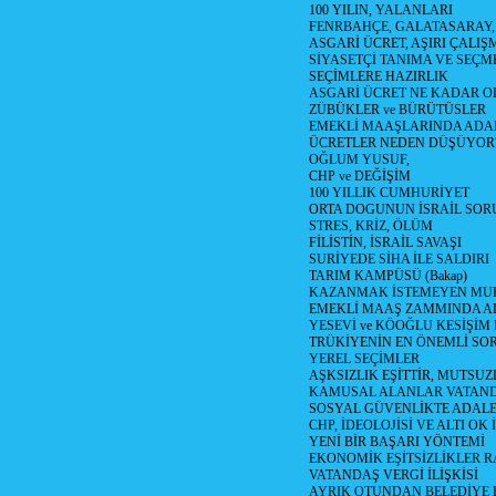
100 YILIN, YALANLARI
FENRBAHÇE, GALATASARAY,
ASGARİ ÜCRET, AŞIRI ÇALIŞ
SİYASETÇİ TANIMA VE SEÇME
SEÇİMLERE HAZIRLIK
ASGARİ ÜCRET NE KADAR OLM
ZÜBÜKLER ve BÜRÜTÜSLER
EMEKLİ MAAŞLARINDA ADA
ÜCRETLER NEDEN DÜŞÜYOR
OĞLUM YUSUF,
CHP ve DEĞİŞİM
100 YILLIK CUMHURİYET
ORTA DOGUNUN İSRAİL SO
STRES, KRİZ, ÖLÜM
FİLİSTİN, İSRAİL SAVAŞI
SURİYEDE SİHA İLE SALDIRI
TARIM KAMPÜSÜ (Bakap)
KAZANMAK İSTEMEYEN MU
EMEKLİ MAAŞ ZAMMINDA A
YESEVİ ve KÖOĞLU KESİŞİM
TRÜKİYENİN EN ÖNEMLİ SO
YEREL SEÇİMLER
AŞKSIZLIK EŞİTTİR, MUTSUZ
KAMUSAL ALANLAR VATAND
SOSYAL GÜVENLİKTE ADALE
CHP, İDEOLOJİSİ VE ALTI OK 
YENİ BİR BAŞARI YÖNTEMİ
EKONOMİK EŞİTSİZLİKLER 
VATANDAŞ VERGİ İLİŞKİSİ
AYRIK OTUNDAN BELEDİYE