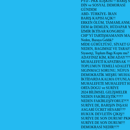
PYD - PKK İLİŞKİSİ !! BARIŞ 
DİN ve SOSYAL DEMORASİ
GÜNDEM
ABD- TÜRKİYE- İRAN
BARIŞ KAPISI AÇIK!!
ERKEN ÖLÜM, TAMAMLANMA
DEM ile DEMLEN, HÜDAPAR
İZMİR İKTİSAR KONGRESİ
CHP’Yİ TARTIŞMAMANIN MAL
Neden, Buraya Geldik?
MİDE GÜRÜLTÜSÜ, SİYAET 
NEDEN, BAGIMSIZ VE TARAF
Siyasetçi, Toplum Bagı Koptu mu?
ADAYINIZ KİM, KİM ADAY???
MUHALEFETİ KAPATIRSAK !!
TOPLUMUN TEMELİ ADALETTİ
SIGINMACI SORUNU, NÜFUS
DEMOKRATİK MEŞRU MUHAL
İKTİDARDA KALMA OYUNLA
MUHALEFETE MUHALEFET H
ORTA DOGU ve SURİYE
2024 BİLİMSEL GELİŞMELER
NEDEN FAKİRLEŞTİK?!?!?
NEDEN FAKİRLEŞİYORUZ?!?!
SURİYE DE, BARIŞIN İNŞASI
ASGARİ ÜCRET HESABI!!??
HUKUK DEVLETİN ÇIKIŞ!!
SURİYE DE SON DURUM! PK
SURİYE DE SON DURUM!!!
DEMOKRASİ NEDİR!!??