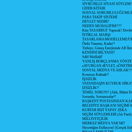
SİVRİ DİLLE SİYASİ SÖYLEM!
LİDER KİTABI
SOSYAL SORUMLULUĞUMUZ!
PARA TAKİP SİSTEMİ
DEVLET NEDİR?
NEDEN MUHALİFİM!!??
Kim TASARRUF Yapacak? Devlet m
İSTİKLAL MARŞI
TASARLAMA/MODELLEME/Ü
Öteki Yanımız, Kadın!!
Türkiye, Güneş Enerjisinde AB İkin
KENDİNİ BİL/TANI!!
SıRf MuHaliF
YANLIŞ BORÇLANMA YÖNTEM
sAVURGAN dEVLET, yÖNETİM
SOSYAL MEDYA VE AHLAK!!!
Konusuz Kalmak!!
İŞSİZLİK
VATANDAŞIN KUYRUK HİKA
İZSİZLİK!!
TEMEL SORUN!! (Aklı, Bilimi Dı
Sorumlu, Sorumsuzlar!!
BAŞKENT POSTASINDAN K
BELEDİYE BAŞKANI SEÇİMİ 
KURTAR BİZİ YAPAY ZEKA
SEÇİM SÖYLEMLERİ (Ak Parti)
MİLLİYETÇİLİK
MERKEZ MEDYA VAR MI?
Hissettiğim Enflasyon! (Gerçek En