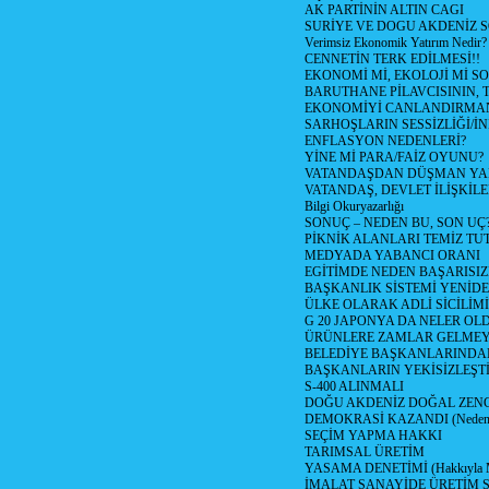
AK PARTİNİN ALTIN CAGI
SURİYE VE DOGU AKDENİZ 
Verimsiz Ekonomik Yatırım Nedir?
CENNETİN TERK EDİLMESİ!!
EKONOMİ Mİ, EKOLOJİ Mİ 
BARUTHANE PİLAVCISININ, 
EKONOMİYİ CANLANDIRMANI
SARHOŞLARIN SESSİZLİĞİ/İNİ
ENFLASYON NEDENLERİ?
YİNE Mİ PARA/FAİZ OYUNU?
VATANDAŞDAN DÜŞMAN Y
VATANDAŞ, DEVLET İLİŞKİLE
Bilgi Okuryazarlığı
SONUÇ – NEDEN BU, SON UÇ
PİKNİK ALANLARI TEMİZ TU
MEDYADA YABANCI ORANI
EGİTİMDE NEDEN BAŞARISIZ
BAŞKANLIK SİSTEMİ YENİDE
ÜLKE OLARAK ADLİ SİCİLİM
G 20 JAPONYA DA NELER OLDU? 
ÜRÜNLERE ZAMLAR GELMEYE B
BELEDİYE BAŞKANLARINDAN
BAŞKANLARIN YEKİSİZLEŞTİ
S-400 ALINMALI
DOĞU AKDENİZ DOĞAL ZENG
DEMOKRASİ KAZANDI (Neden D
SEÇİM YAPMA HAKKI
TARIMSAL ÜRETİM
YASAMA DENETİMİ (Hakkıyla Me
İMALAT SANAYİDE ÜRETİM