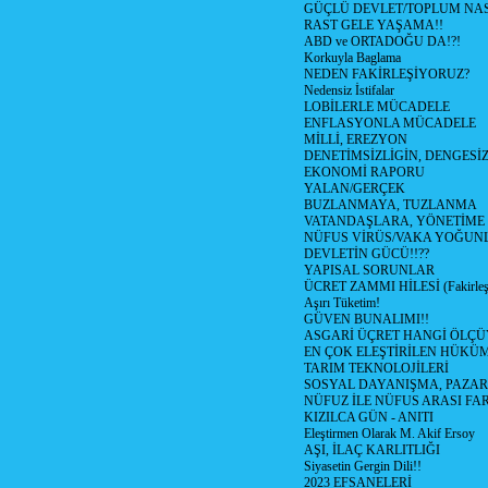
GÜÇLÜ DEVLET/TOPLUM NAS
RAST GELE YAŞAMA!!
ABD ve ORTADOĞU DA!?!
Korkuyla Baglama
NEDEN FAKİRLEŞİYORUZ?
Nedensiz İstifalar
LOBİLERLE MÜCADELE
ENFLASYONLA MÜCADELE
MİLLİ, EREZYON
DENETİMSİZLİGİN, DENGESİZ
EKONOMİ RAPORU
YALAN/GERÇEK
BUZLANMAYA, TUZLANMA
VATANDAŞLARA, YÖNETİME
NÜFUS VİRÜS/VAKA YOĞUN
DEVLETİN GÜCÜ!!??
YAPISAL SORUNLAR
ÜCRET ZAMMI HİLESİ (Fakirle
Aşırı Tüketim!
GÜVEN BUNALIMI!!
ASGARİ ÜÇRET HANGİ ÖLÇÜ
EN ÇOK ELEŞTİRİLEN HÜKÜ
TARIM TEKNOLOJİLERİ
SOSYAL DAYANIŞMA, PAZAR
NÜFUZ İLE NÜFUS ARASI FA
KIZILCA GÜN - ANITI
Eleştirmen Olarak M. Akif Ersoy
AŞI, İLAÇ KARLITLIĞI
Siyasetin Gergin Dili!!
2023 EFSANELERİ