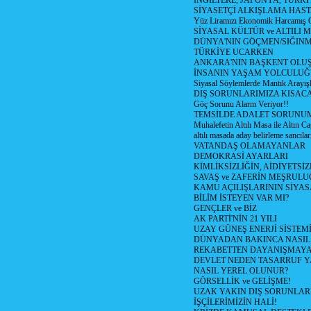
İNGİLTERE, JAPONYA, TÜRK
SİYASETÇİ ALKIŞLAMA HAST
Yüz Liramızı Ekonomik Harcamış 
SİYASAL KÜLTÜR ve ALTILI 
DÜNYA'NIN GÖÇMEN/SIĞIN
TÜRKİYE UCARKEN
ANKARA'NIN BAŞKENT OLU
İNSANIN YAŞAM YOLCULU
Siyasal Söylemlerde Mantık Arayışl
DIŞ SORUNLARIMIZA KISACA
Göç Sorunu Alarm Veriyor!!
TEMSİLDE ADALET SORUNUM
Muhalefetin Altılı Masa ile Altın Ca
altılı masada aday belirleme sancılar
VATANDAŞ OLAMAYANLAR
DEMOKRASİ AYARLARI
KİMLİKSİZLİĞİN, AİDİYETSİ
SAVAŞ ve ZAFERİN MEŞRUL
KAMU AÇILIŞLARININ SİYAS
BİLİM İSTEYEN VAR MI?
GENÇLER ve BİZ
AK PARTİ'NİN 21 YILI
UZAY GÜNEŞ ENERJİ SİSTEM
DÜNYADAN BAKINCA NASI
REKABETTEN DAYANIŞMAY
DEVLET NEDEN TASARRUF 
NASIL YEREL OLUNUR?
GÖRSELLİK ve GELİŞME!
UZAK YAKIN DIŞ SORUNLAR
İŞÇİLERİMİZİN HALİ!