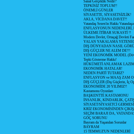
Sanal Gerçeklik Nedir?
TEPKİSİZ TOPLUM!!
ÖNEMLİ GÜNLER
SİYASETTE, SİYASETSİZLİK!
AKLA, VİCDANA DAVET!!
Vatandaş Sezen'in Hakkı Vatandaşa
ENFLASYONUN NEDENLERİ, N
ÜLKEME İTİBAR SUKASTİ !!
Modern Devlet, Ortaçağ Devleti Far
YALAN YAKALAMA YETENEG
DIŞ DÜNYADAN NASIL GÖR
DIŞ GÜÇLER NE ALEM DE!!!
YENİ EKONOMİK MODEL (Dövize
Tepki Gösterme Hakkı!
HÜKÜMETİ ANLAMAK LAZI
EKONOMİK HATALAR!
NEDEN PARTİ TUTARIZ?
ENFLASYON ve MAAŞ ZAM 
DIŞ GÜÇLER (Dış Güçlerin, İç O
EKONOMİDE 20 YILIMIZ!!
Kastamonu Oyunları
BAŞKENTTE KASTAMONU
İNSANLIK, KİNDARLIK, ÇATI
SİYASET/SİYASETCİ GERMESİ
KRİZ EKONOMİSİNDEN ÇIKIŞ
SEÇİM BARAJI DA, VATANDAŞ
GÖÇ SORUNU
Bayram da Yaşanılan Sorunlar
BAYRAM
15 TEMMUZ'UN NEDENLERİ