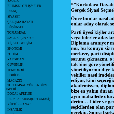
::
SAĞLIK
“”Korkulara Dayalı 
::
BİLİMSEL GELİŞMELER
Gerçek Siyasi Seçmek
::
İNANÇ
::
SİYASET
Önce bunlar nasıl ad
::
ÇALIŞMA HAYATI
onlar aday olarak se
::
DÜŞÜNSEL
Parti üyesi kişiler 
::
TOPLUMSAL
veya liderler adayları
::
SAGLIK İÇİN SPOR
Diploma aranıyor mu 
::
KİŞİSEL GELİŞİM
mu, bu konuyu siz m
::
EKONOMİ
merkeze, parti disip
::
EGİTİM
sorunu çıkmazmı, o 
::
YARGIDAN
talebine göre yöneti
::
GÜVENLİK
yönetiliyormu diye 
::
TEKNOLOJİ
vekiller nasıl iradel
::
HOBİLER
ediyor, kimi seçeceğ
::
MAĞAZİN
akademisyen, diploma
::
TOPLUMSAL YÖNLENDİRME
HABERİ
bize en yakın duran 
::
DOGAL AFETLER
aynı mahallede otura
::
ULUSLARARASI(DİPLOMASİ)
derim… Lider ve gene
::
KÜLTÜR-SANAT
seçicilerden olan par
::
İNSANLIK
gerekir.. Sonra başk