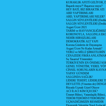
KURAKLIK AFETİ GELİYOR, 
Başarılı mıyız?! Başarısız mıyız?
HEY BATI, BİZ BIRAKTIK ATI
ABD YAPTIRIMLARI
ABD, YAPTIRIMLARI NELER?
SALGIN SÖYLENTİLERİ (Dediko
SALGIN SÖYLENTİLERİ (Dediko
Asgari Ücret 2021
TARIM ve HAYVANCILIĞIMII
KORONOYLA, SALGINLA EK
NEHİR HIRSIZLIKLARI
DEMOKRATİK ALT YAPI
Korona Günlerin de Dayanışma
Asgari Ücret Ne Kadar Artmalı?
YERLİ ve MİLLİ ŞİRKETLERİ
CENAZEDE FIKRA ANLATMA
Su Tasarruf Yöntemleri
TÜRKİYE'NİN EN ÖNEMLİ SO
GENEL YÖNETİM, YEREL YÖ
CİNSEL SORUNLARIN KAYN
YAPAY GÜNDEM
SALGINDA SAĞLIK!
LİDERE TEHDİT, LİDERLERE 
DEVLETTE (Yönetim de) DENGE
Rüyada Uçmak Güzel Oluyor
ACI İLACI KİM İÇECEK?
Ümmet Bilinci, Vatandaşlık Bilinci, 
TERÖR/TERÖRİST/TERÖRİZM
UÇMADIĞIMIZIN RESMİDİR
Ekonomik Sıkıntılar Nasıl Aşılacak