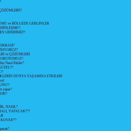
!
ÇÖZÜMLERİ!!
ÜMÜ ve BÖLGEDE GERGİNLER
HİNLEŞME!!
EN LİDERİMİZ!!
OKRASİ?
ANIYORUZ?
RI ve ÇÖZÜMLERİ
 SORUNUMUZ!!
 Nasıl Etkiler?
ÜZEL!!!
!!
İKLERİN DÜNYA YAŞAMINA ETKİLERİ
ruf
UNU!!
m yapar?
OR!!
K, NASIL?
LI, YAPACAK?'!?
AR
 KOVAR?'?
apacak?