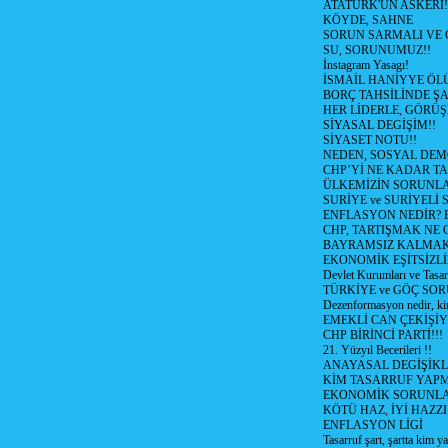
ATATÜRK'ÜN ASKERİ!
KÖYDE, SAHNE
SORUN SARMALI VE 
SU, SORUNUMUZ!!
İnstagram Yasagı!
İSMAİL HANİYYE ÖL
BORÇ TAHSİLİNDE ŞA
HER LİDERLE, GÖRÜŞ
SİYASAL DEGİŞİM!!
SİYASET NOTU!!
NEDEN, SOSYAL DEM
CHP’Yİ NE KADAR T
ÜLKEMİZİN SORUNLA
SURİYE ve SURİYELİ
ENFLASYON NEDİR? Bizi
CHP, TARTIŞMAK NE G
BAYRAMSIZ KALMAK
EKONOMİK EŞİTSİZL
Devlet Kurumları ve Tasar
TÜRKİYE ve GÖÇ SOR
Dezenformasyon nedir, ki
EMEKLİ CAN ÇEKİŞİY
CHP BİRİNCİ PARTİ!!!
21. Yüzyıl Becerileri !!
ANAYASAL DEGİŞİKLİ
KİM TASARRUF YAPMA
EKONOMİK SORUNL
KÖTÜ HAZ, İYİ HAZZI
ENFLASYON LİGİ
Tasarruf şart, şartta kim y