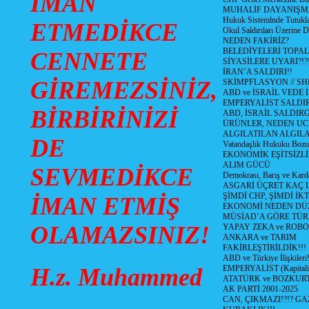
İMAN
MUHALİF DAYANIŞM
Hukuk Sistemlnde Tutukl
ETMEDİKCE
Okul Saldırıları Üzerine
NEDEN FAKİRİZ?
BELEDİYELERİ TOPA
CENNETE
SİYASİLERE UYARI?!?
İRAN’A SALDIRI!!
GİREMEZSİNİZ,
SKİMPFLASYON // S
ABD ve İSRAİL VEDE 
EMPERYALİST SALDIR
BİRBİRİNİZİ
ABD, İSRAİL SALDIR
ÜRÜNLER, NEDEN UC
ALGILATILAN ALGIL
DE
Vatandaşlık Hukuku Bozu
EKONOMİK EŞİTSİZLİ
ALIM GÜCÜ
SEVMEDİKCE
Demokrasi, Barış ve Karde
ASGARİ ÜÇRET KAÇ L
ŞİMDİ CHP, ŞİMDİ İK
İMAN ETMİŞ
EKONOMİ NEDEN DÜ
MÜSİAD’A GÖRE TÜR
OLAMAZSINIZ!
YAPAY ZEKA ve ROBO
ANKARA ve TARIM
FAKİRLEŞTİRİLDİK!!!
ABD ve Türkiye İlişkileri!
H.z. Muhammed
EMPERYALİST (Kapital
ATATÜRK ve BOZKUR
AK PARTİ 2001-2025
CAN, ÇIKMAZI!?!? GA