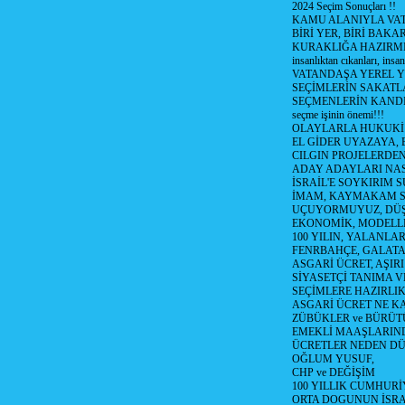
2024 Seçim Sonuçları !!
KAMU ALANIYLA VA
BİRİ YER, BİRİ BAKA
KURAKLIĞA HAZIRMI
insanlıktan cıkanları, insan
VATANDAŞA YEREL 
SEÇİMLERİN SAKATL
SEÇMENLERİN KANDI
seçme işinin önemi!!!
OLAYLARLA HUKUKİ E
EL GİDER UYAZAYA, 
CILGIN PROJELERDEN,
ADAY ADAYLARI NAS
İSRAİL'E SOYKIRIM S
İMAM, KAYMAKAM 
UÇUYORMUYUZ, DÜŞ
EKONOMİK, MODELLE
100 YILIN, YALANLAR
FENRBAHÇE, GALATA
ASGARİ ÜCRET, AŞIR
SİYASETÇİ TANIMA V
SEÇİMLERE HAZIRLI
ASGARİ ÜCRET NE KA
ZÜBÜKLER ve BÜRÜT
EMEKLİ MAAŞLARIN
ÜCRETLER NEDEN D
OĞLUM YUSUF,
CHP ve DEĞİŞİM
100 YILLIK CUMHURİ
ORTA DOGUNUN İSR