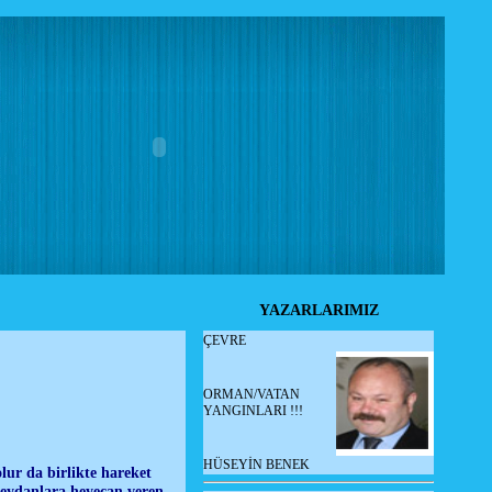
YAZARLARIMIZ
ÇEVRE
ORMAN/VATAN
YANGINLARI !!!
HÜSEYİN BENEK
lur da birlikte hareket
 Meydanlara heyecan veren