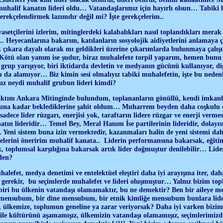
halif kanatın lideri oldu… Vatandaşlarımız için hayırlı olsun… Tabiki b
erekçelendirmek lazımdır değil mi? İşte gerekçelerim..
yasetçilerini izlerim, mitinglerdeki kalabalıkları nasıl toplandıkları mera
.. Heyecanlarına bakarım, katılanların sosyolojik aidiyetlerini anlamaya ç
 çıkara dayalı olarak mı geldikleri üzerine çıkarımlarda bulunmaya çalış
Kötü olan yanım ise şudur, biraz muhalefete torpil yaparım, hemen bun
grup yarışıyor, biri iktidarda devletin ve medyanın gücünü kullanıyor, diğe
u da alamıyor… Biz kimin sesi olmalıyız tabiki muhalefetin, işte bu neden
 neydi muhalif grubun lideri kimdi?
aktım Ankara Mitinginde bulundum, toplananların gönüllü, kendi imkanla
una kadar beklediklerine şahit oldum… Muharrem beyden daha coşkulu o
sadece lider rüzgarı, enerjisi yok, taraftarın lidere rüzgar ve enerji verme
atın lideridir… Temel Bey, Meral Hanım İse partilerinin lideridir, dolayıs
eni sistem buna izin vermektedir, kazanmaları halin de yeni sistemi da
elerini öneririm muhalif kanata.. Liderin performansına bakarsak, eğitim
, toplumsal karşılığına bakarsak artık lider doğmuştur denilebilir… Lid
den?
halefet, medya denetimi ve entelektüel eleştiri daha iyi arayışına iter, dah
 gerekir, bu seçimlerde muhalefet ve lideri oluşmuştur… Yalnız bizim to
biri bu ülkenin vatandaşı olamamaktır, bu ne demektir? Ben bir aileye m
e mensubum, bir dine mensubum, bir etnik kimliğe mensubum bunlara lider
 ülkemize, toplumun geneline ya zarar veriyorsak? Daha iyi varken bizim v
e kültürünü aşamamışız, ülkemizin vatandaşı olamamışız, seçimlerimizde 