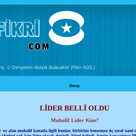
Detay
LİDER BELLİ OLDU
Muhalif Lider Kim?
 alan muhalif kanatla ilgili bunlar, birbirine benzemez üç taraf nasıl o
. Liderleri yok kim lider olacak denirdi, lideri belirdi, benim kanaatimce