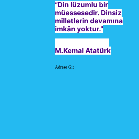
“Din lüzumlu bir
müessesedir. Dinsiz
milletlerin devamına
imkân yoktur."
M.Kemal Atatürk
Adrese Git