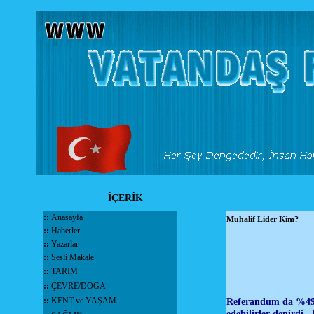
İÇERİK
::
Anasayfa
Muhalif Lider Kim?
::
Haberler
::
Yazarlar
::
Sesli Makale
::
TARIM
::
ÇEVRE/DOGA
::
KENT ve YAŞAM
Referandum da %49 oy
edebilirler denirdi.