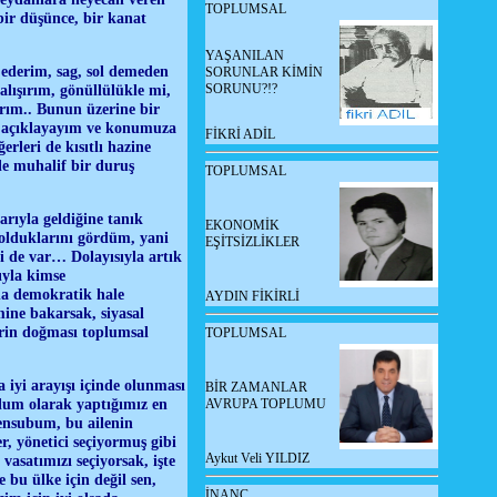
TOPLUMSAL
ir düşünce, bir kanat
YAŞANILAN
k ederim, sag, sol demeden
SORUNLAR KİMİN
SORUNU?!?
alışırım, gönüllülükle mi,
ırım.. Bunun üzerine bir
u açıklayayım ve konumuza
FİKRİ ADİL
rleri de kısıtlı hazine
le muhalif bir duruş
TOPLUMSAL
rıyla geldiğine tanık
EKONOMİK
lduklarını gördüm, yani
EŞİTSİZLİKLER
si de var… Dolayısıyla artık
ıyla kimse
ha demokratik hale
AYDIN FİKİRLİ
ine bakarsak, siyasal
erin doğması toplumsal
TOPLUMSAL
a iyi arayışı içinde olunması
BİR ZAMANLAR
plum olarak yaptığımız en
AVRUPA TOPLUMU
ensubum, bu ailenin
, yönetici seçiyormuş gibi
Aykut Veli YILDIZ
asatımızı seçiyorsak, işte
bu ülke için değil sen,
İNANÇ