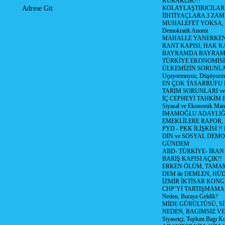
KURAKLIK!!!
KOLAYLAŞTIRICILARI
Adrese Git
İİHTİYAÇLARA 3 ZAM,
MUHALEFET YOKSA,
Demokratik Anomi
MAHALLE YANERKEN
RANT KAPISI, HAK K
BAYRAMDA BAYRAM
TÜRKİYE EKONOMİSİ
ÜLKEMİZİN SORUNLAR
Uçuyormuyuz, Düşüyorm
EN ÇOK TASARRUFU 
TARIM SORUNLARI v
İÇ CEPHEYİ TAHKİM 
Siyasal ve Ekonomik Mant
İMAMOĞLU ADAYLIĞI
EMEKLİLERE RAPOR,
PYD - PKK İLİŞKİSİ !!
DİN ve SOSYAL DEMO
GÜNDEM
ABD- TÜRKİYE- İRAN
BARIŞ KAPISI AÇIK!!
ERKEN ÖLÜM, TAMAM
DEM ile DEMLEN, H
İZMİR İKTİSAR KONG
CHP’Yİ TARTIŞMAMAN
Neden, Buraya Geldik?
MİDE GÜRÜLTÜSÜ, S
NEDEN, BAGIMSIZ VE
Siyasetçi, Toplum Bagı K