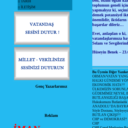
ben, bizim oğlan kaz
::
TARİH
toplumun geneli için
::
İLETİŞİM
yapmalıyız ki, seçi
demek potansiyel ikt
önemlidir, iktidarın
başarılar dileriz…
Evet, anlaşılan o ki
vatandaşlarımıza hayı
Selam ve Sevgileri
Hüseyin Benek – 23.
Bu Üyenin Diğer Yazılar
ORMAN/VATAN YANGI
HALKI GÜNDEMİ YÖN
EKONOMİK HATA!!!
Genç Yazarlarımız
ÜLKEMİZİN SORUNLA
GÜDEMİMİZ NEYSE, B
BUTLANSIZLIĞI BAŞA
Hukukumuzu Butlanladık
ANADOLU’DA BAYRAM
Söyle Dostunu, Söyleyeyi
BUTLAN ÇIKIŞI!!!
Reklam
CHP ve DEMOKRASİ!!
CHP
CHP Genel Merkezine But