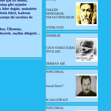
im için iyi olsada,
daşı gibi seçimler
k lider doğdu, muhalefet
TAKLİDİ
etin lideri, kadrosu
DİNİDARLIK,
arışın iki tarafına da
TAKVAİ DİNDARLIK
SITDIK FANİ
 bey, Ülkemize,
nleyerek, seçelim dilegiyle…
ÖNERİLER
UZUN SÜRELİ İLİŞKİ
TİYOLARI…
DERMAN ABİ
TOPLUMSAL
Sosyal Zincir!!
M.Akif GÖKALP
TOPLUMSAL