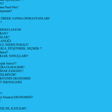
A!!
ama Nasıl Olur?
 Düşünmek?
L ÖRDEK YAPMA OPERASYONLARI!
!?
HRİNKFLASYON
İRAN!!
ILAR!!
GANLIĞI
UZ, NEDEN PAHALI?
ARLA, DÜŞÜNMEK, SEÇMEK !!
lunca!!
KLER, SONUÇLARI!!
şlik Süreci!!!
İRA OLMALIDIR?
TİDAR ZAMANI!!!
ZELMİYOR?
KİYENİN EKONOMİSİ
T TEKNOLOJİSİ
!!
ist Sömürü) EKONOMİSİ!!
T
ZZE DE, KATLİAM!!