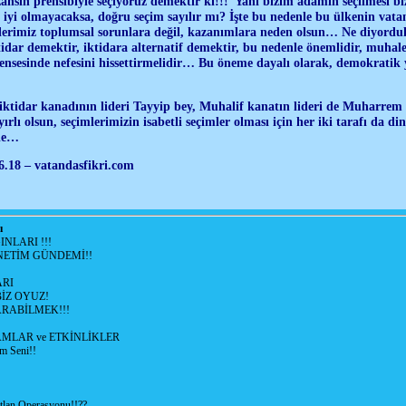
ansın prensibiyle seçiyoruz demektir ki!!! Yani bizim adamın seçilmesi biz
 iyi olmayacaksa, doğru seçim sayılır mı? İşte bu nedenle bu ülkenin vatan
mlerimiz toplumsal sorunlara değil, kazanımlara neden olsun… Ne diyordu
idar demektir, iktidara alternatif demektir, bu nedenle önemlidir, muhalef
 ensesinde nefesini hissettirmelidir… Bu öneme dayalı olarak, demokratik y
, iktidar kanadının lideri Tayyip bey, Muhalif kanatın lideri de Muharrem
rlı olsun, seçimlerimizin isabetli seçimler olması için her iki tarafı da di
mle…
6.18 – vatandasfikri.com
ı
NLARI !!!
ETİM GÜNDEMİ!!
RI
İZ OYUZ!
RABİLMEK!!!
LAR ve ETKİNLİKLER
m Seni!!
lan Operasyonu!!??