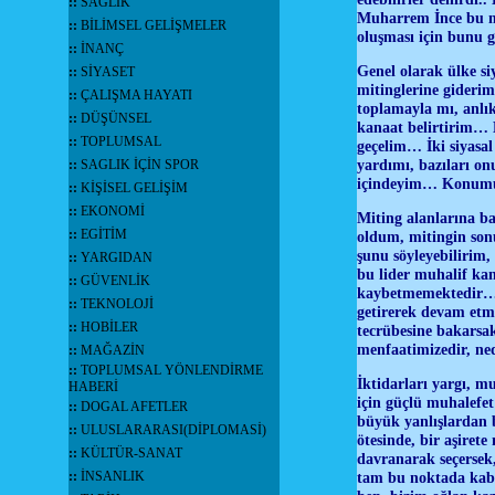
::
SAĞLIK
Muharrem İnce bu mu
::
BİLİMSEL GELİŞMELER
oluşması için bunu g
::
İNANÇ
Genel olarak ülke si
::
SİYASET
mitinglerine giderim
::
ÇALIŞMA HAYATI
toplamayla mı, anlık
::
DÜŞÜNSEL
kanaat belirtirim… 
::
TOPLUMSAL
geçelim… İki siyasal 
yardımı, bazıları on
::
SAGLIK İÇİN SPOR
içindeyim… Konumuz
::
KİŞİSEL GELİŞİM
::
EKONOMİ
Miting alanlarına b
::
EGİTİM
oldum, mitingin son
şunu söyleyebilirim, 
::
YARGIDAN
bu lider muhalif kan
::
GÜVENLİK
kaybetmemektedir… Y
::
TEKNOLOJİ
getirerek devam etm
::
HOBİLER
tecrübesine bakarsak
menfaatimizedir, ne
::
MAĞAZİN
::
TOPLUMSAL YÖNLENDİRME
İktidarları yargı, mu
HABERİ
için güçlü muhalefet
::
DOGAL AFETLER
büyük yanlışlardan 
::
ULUSLARARASI(DİPLOMASİ)
ötesinde, bir aşiret
::
KÜLTÜR-SANAT
davranarak seçersek,
::
İNSANLIK
tam bu noktada kabil