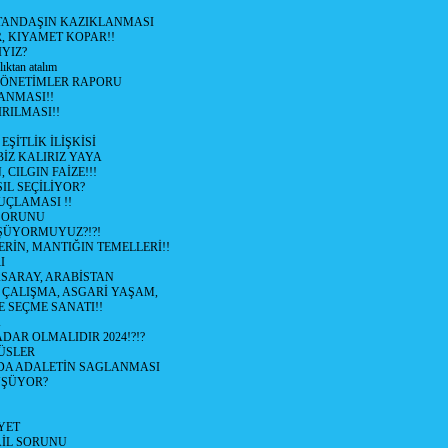
TANDAŞIN KAZIKLANMASI
R, KIYAMET KOPAR!!
YIZ?
lıktan atalım
YÖNETİMLER RAPORU
ANMASI!!
RILMASI!!
ŞİTLİK İLİŞKİSİ
BİZ KALIRIZ YAYA
 CILGIN FAİZE!!!
IL SEÇİLİYOR?
UÇLAMASI !!
SORUNU
ÜYORMUYUZ?!?!
RİN, MANTIĞIN TEMELLERİ!!
I
SARAY, ARABİSTAN
I ÇALIŞMA, ASGARİ YAŞAM,
E SEÇME SANATI!!
K
DAR OLMALIDIR 2024!?!?
ÜSLER
DA ADALETİN SAGLANMASI
ÜŞÜYOR?
YET
AİL SORUNU