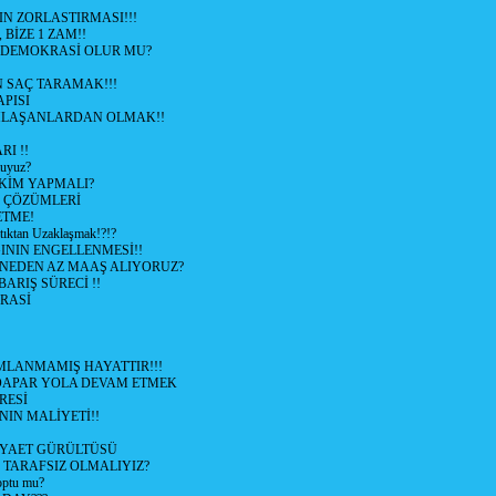
N ZORLASTIRMASI!!!
 BİZE 1 ZAM!!
 DEMOKRASİ OLUR MU?
 SAÇ TARAMAK!!!
APISI
LAŞANLARDAN OLMAK!!
I !!
uyuz?
KİM YAPMALI?
e ÇÖZÜMLERİ
ETME!
ıktan Uzaklaşmak!?!?
NIN ENGELLENMESİ!!
 NEDEN AZ MAAŞ ALIYORUZ?
 BARIŞ SÜRECİ !!
RASİ
LANMAMIŞ HAYATTIR!!!
ÜDAPAR YOLA DEVAM ETMEK
RESİ
IN MALİYETİ!!
İYAET GÜRÜLTÜSÜ
 TARAFSIZ OLMALIYIZ?
optu mu?