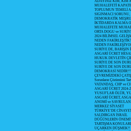
ADAYINIZ KİM, KİM 
MUHALEFETİ KAPATIR
TOPLUMUN TEMELİ AD
SIGINMACI SORUNU,
DEMOKRATİK MEŞRU 
İKTİDARDA KALMA 
MUHALEFETE MUHAL
ORTA DOGU ve SURİY
2024 BİLİMSEL GELİ
NEDEN FAKİRLEŞTİK?!
NEDEN FAKİRLEŞİYOR
SURİYE DE, BARIŞIN 
ASGARİ ÜCRET HESAB
HUKUK DEVLETİN ÇIK
SURİYE DE SON DUR
SURİYE DE SON DURU
DEMOKRASİ NEDİR!!?
ÇEVREMİZDEKİ ÇATIŞM
Sorunların Çözümünü Tar
VATANDAŞ, CHP ve CH
ASGARİ ÜCRET 2024-
YUSUF'LAR ÖLÜR, YU
ASGARİ ÜCRET, ASGA
ANOMİ ve SAVRULAN
MERKEZ SİYASET
TÜRKİYE’DE CİNAYE
SALDIRGAN İSRAİL
DÜĞÜNLERİN ÖNEMİ
TARTIŞMA KONULARI
UÇARKEN DÜŞMEK!!