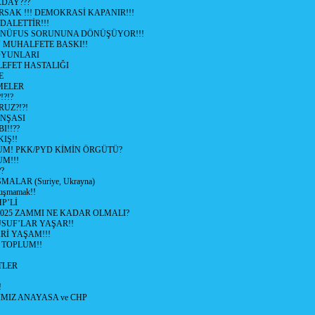
ADAY???
SAK !!! DEMOKRASİ KAPANIR!!!
ALETTİR!!!
 NÜFUS SORUNUNA DÖNÜŞÜYOR!!!
MUHALFETE BASKI!!
OYUNLARI
EFET HASTALIĞI
E
ŞMELER
?!?
UZ?!?!
İNŞASI
I!!??
IŞ!!
UM! PKK/PYD KİMİN ÖRGÜTÜ?
M!!!
?
ALAR (Suriye, Ukrayna)
tışmamak!!
P’Lİ
2025 ZAMMI NE KADAR OLMALI?
SUF’LAR YAŞAR!!
Rİ YAŞAM!!!
 TOPLUM!!
TLER
!
MIZ ANAYASA ve CHP