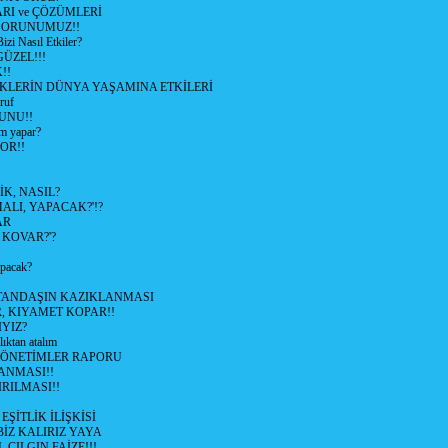
RI ve ÇÖZÜMLERİ
 SORUNUMUZ!!
 Nasıl Etkiler?
ÜZEL!!!
!!
İKLERİN DÜNYA YAŞAMINA ETKİLERİ
ruf
UNU!!
m yapar?
OR!!
K, NASIL?
LI, YAPACAK?'!?
AR
 KOVAR?'?
apacak?
TANDAŞIN KAZIKLANMASI
R, KIYAMET KOPAR!!
YIZ?
lıktan atalım
YÖNETİMLER RAPORU
ANMASI!!
RILMASI!!
ŞİTLİK İLİŞKİSİ
BİZ KALIRIZ YAYA
 CILGIN FAİZE!!!