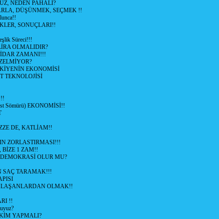
UZ, NEDEN PAHALI?
ARLA, DÜŞÜNMEK, SEÇMEK !!
lunca!!
KLER, SONUÇLARI!!
şlik Süreci!!!
İRA OLMALIDIR?
TİDAR ZAMANI!!!
ZELMİYOR?
KİYENİN EKONOMİSİ
T TEKNOLOJİSİ
!!
ist Sömürü) EKONOMİSİ!!
T
ZZE DE, KATLİAM!!
N ZORLASTIRMASI!!!
 BİZE 1 ZAM!!
 DEMOKRASİ OLUR MU?
 SAÇ TARAMAK!!!
APISI
LAŞANLARDAN OLMAK!!
I !!
uyuz?
KİM YAPMALI?