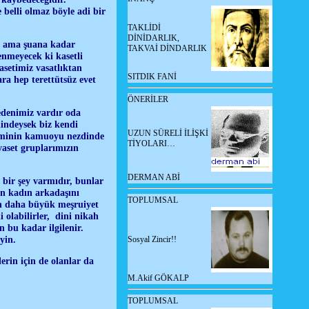
 belli olmaz böyle adi bir
TAKLİDİ
DİNİDARLIK,
r, ama şuana kadar
TAKVAİ DİNDARLIK
enmeyecek ki kasetli
yasetimiz vasatlıktan
SITDIK FANİ
ra hep terettütsüz evet
ÖNERİLER
edenimiz vardır oda
dindeysek biz kendi
UZUN SÜRELİ İLİŞKİ
teminin kamuoyu nezdinde
TİYOLARI…
yaset gruplarımızın
DERMAN ABİ
 bir şey varmıdır, bunlar
nın kadın arkadaşını
TOPLUMSAL
an daha büyük meşruiyet
 olabilirler, dini nikah
n bu kadar ilgilenir.
yin.
Sosyal Zincir!!
rin için de olanlar da
M.Akif GÖKALP
TOPLUMSAL