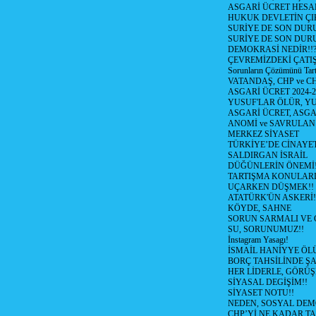
ASGARİ ÜCRET HESAB
HUKUK DEVLETİN ÇIK
SURİYE DE SON DUR
SURİYE DE SON DURU
DEMOKRASİ NEDİR!!?
ÇEVREMİZDEKİ ÇATIŞM
Sorunların Çözümünü Tar
VATANDAŞ, CHP ve CH
ASGARİ ÜCRET 2024-
YUSUF'LAR ÖLÜR, YU
ASGARİ ÜCRET, ASGA
ANOMİ ve SAVRULAN
MERKEZ SİYASET
TÜRKİYE’DE CİNAYE
SALDIRGAN İSRAİL
DÜĞÜNLERİN ÖNEMİ
TARTIŞMA KONULARI
UÇARKEN DÜŞMEK!!
ATATÜRK'ÜN ASKERİ!
KÖYDE, SAHNE
SORUN SARMALI VE 
SU, SORUNUMUZ!!
İnstagram Yasagı!
İSMAİL HANİYYE ÖL
BORÇ TAHSİLİNDE ŞA
HER LİDERLE, GÖRÜŞ
SİYASAL DEGİŞİM!!
SİYASET NOTU!!
NEDEN, SOSYAL DEM
CHP’Yİ NE KADAR T