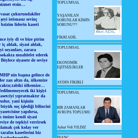
TOPLUMSAL
e hizmet etsin…
u vasat çukurundakiler
YAŞANILAN
eyi istisnasız sevinç
SORUNLAR KİMİN
 bzizim liderin kaseti
SORUNU?!?
FİKRİ ADİL
nce iyiy di ve bize pirim
iç ahlak, siyasi ahlak,
TOPLUMSAL
yi soyanları, zarara
te sokakta muahlefet ederek
öylece siyasete de seviye
EKONOMİK
EŞİTSİZLİKLER
, MHP nin başına gelince de
der zan altın da, ülkemize
AYDIN FİKİRLİ
acaktır,tabiki ülkemize…
ffedilmemeyecek iki kişiyi
TOPLUMSAL
asetciyi yıpratmaktır da
udur, yani kişinin
büyük suç işlediği bilincini
BİR ZAMANLAR
asetcisine yapılırsa,
AVRUPA TOPLUMU
rin önüne kendi siyasi
viye de tepkiyi verrirsek
yınlamak çok kolay ver
Aykut Veli YILDIZ
tarafın kasetlerini biz
İNANÇ
 kaybedecegidir.