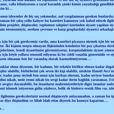
anır, valla bilmiyorum o taraf karanlık çünki kimin yayınladığı genellikle
 çün ki…
asının izleyenler de hiç suç yokmudur, asıl yargılanması gereken bunlardı
zaman bir çıkış yollu kalıyor bu kasetleri kamuoyu yok kabul edecek ilgil
ilsin projeler, düşünceler, toplumun talepleri üzerinden siyaset yapılsın si
sin istemezmiyiz, sordum çevreme ve karşı gruplardaki siyasetci arkadaşla
 için bir çok gerekcemiz vardır, ama kasetleri piyasaya sürmek için bir n
ır. İki kişinin meşru olmayan ilişkisinden kendmize bir pay çıkarma der
ojelerimze, kendi siyasetimize güvenmiyoruz, karşımıdakinin siyaset yön
çin böyle yollara tenezzül ediyoruz ki bu ciddi vasatlık gösterisidir ve si
ların olmasını ben bir vatandaş olarak hazmedemiyorum….
klar olsun diyorum, bir kadının, bir erkekle birlikte olması kadar dogal
işiler olabilir, birbirlerini çok seven iki kişi olabilir, nitekim Hanefi Avcı'
lar, kadın şunu söyledi ben onun için kurban olurum, kadın seviyor bund
ni nikah, nede resmi nikah bu sevgi kadar derin bağlılık yaratamaz. Evli
rı sevgiye dayanabilir, bu insanların mahremiyetleriyle diger insanlar nede
i izlemek istiyorsun gidin yüzlerce, belik de binlerce erotik film var, izle
ilgilenme gerekcelerinizi normal düşünceyle anlayamadım, o zaman bu işle
 var diye düşündüm ve Allah islah etisn diyerek bu konuyu kapattım….
le…