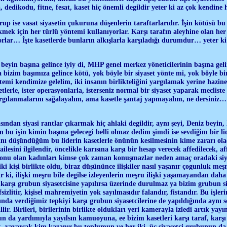
ira, dedikodu, fitne, fesat, kaset hiç önemli degildir yeter ki az çok kendin
grup ise vasat siyasetin çukuruna düşenlerin taraftarlarıdır. İşin kötüsü b
mek için her türlü yöntemi kullanıyorlar. Karşı tarafın aleyhine olan her ş
yorlar… İşte kasetlerde bunların alkışlarla karşıladığı durumdur… yeter ki
beyin başına gelince iyiy di, MHP genel merkez yöneticilerinin başına geli
bizim başımıza gelince kötü, yok böyle bir siyaset yönte mi, yok böyle bir 
emi kendimize gelelim, iki insanın birlikteliğini yargılamak yerine hazine
etlerle, ister operasyonlarla, isterseniz normal bir siyaset yaparak meclis
rgılanmalarını sağalayalım, ama kasetle şantaj yapmayalım, ne dersiniz… B
asından siyasi rantlar çıkarmak hiç ahlaki degildir, aynı şeyi, Deniz beyin
n bu işin kimin başına gelecegi belli olmaz dedim şimdi ise sevdiğim bir li
ğını düşündüğüm bu liderin kasetlerle önünün kesilmesinin kime zararı ol
ailesini ilgilendir, öncelikle karısına karşı bir hesap verecek affedilecek, a
 konu olan kadınları kimse çok zaman konuşmazlar neden amaç oradaki siy
i kişi birlikte oldu, biraz düşününce ilişkiler nasıl yaşanır çogunluk meşr
 ki, ilişki meşru bile degilse izleyenlerin meşru ilişki yaşamayandan daha 
 karşı grubun siyasetcisine yapılırsa üzerinde durulmaz ya bizim grubun siy
efsizlitir, kişisel mahremiyetin yok sayılmasıdır falandır, fistandır. Bu işle
da verdiğimiz tepkiyi karşı grubun siyasetcilerine de yapıldığında aynı se
lir. Birileri, birilerinin birlikte oldukları yeri kamerayla izledi artık ya
un da yardımıyla yayılsın kamuoyuna, ee bizim kasetleri karşı taraf, karşı 
ak, yayarsak kim kazanır bu toplumun ve her iki, üç siyasetci grubunun da