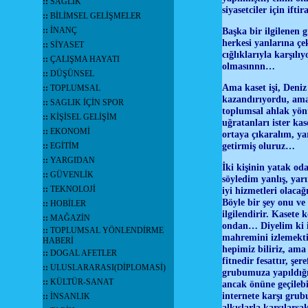
::
SAĞLIK
siyasetciler için ift
::
BİLİMSEL GELİŞMELER
::
İNANÇ
Başka bir ilgilenen 
herkesi yanlarına çek
::
SİYASET
cığlıklarıyla karşılı
::
ÇALIŞMA HAYATI
olmasınnn…
::
DÜŞÜNSEL
Ama kaset işi, Deniz 
::
TOPLUMSAL
kazandırıyordu, ama 
::
SAGLIK İÇİN SPOR
toplumsal ahlak yönt
::
KİŞİSEL GELİŞİM
uğratanları ister kas
::
EKONOMİ
ortaya çıkaralım, ya
getirmiş oluruz…
::
EGİTİM
::
YARGIDAN
İki kişinin yatak od
::
GÜVENLİK
söyledim yanlış, yarı
::
TEKNOLOJİ
iyi hizmetleri olaca
Böyle bir şey onu ve 
::
HOBİLER
ilgilendirir. Kasete
::
MAĞAZİN
ondan… Diyelim ki ik
::
TOPLUMSAL YÖNLENDİRME
mahremini izlemektir
HABERİ
hepimiz biliriz, ama
::
DOGAL AFETLER
fitnedir fesattır, şer
::
ULUSLARARASI(DİPLOMASİ)
grubumuza yapıldığın
::
KÜLTÜR-SANAT
ancak önüne geçilebil
internete karşı grub
::
İNSANLIK
alkışlarla karşılars