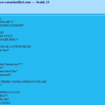
ww.vatandasfikri.com
--- Aralık 13
ı
NLARI !!!
ETİM GÜNDEMİ!!
RI
İZ OYUZ!
RABİLMEK!!!
LAR ve ETKİNLİKLER
m Seni!!
lan Operasyonu!!??
A!!
ama Nasıl Olur?
 Düşünmek?
L ÖRDEK YAPMA OPERASYONLARI!
!?
HRİNKFLASYON
İRAN!!
ILAR!!
GANLIĞI