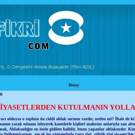
Detay
ER
SİYASETLERDEN KUTULMANIN YOLLA
aracı olduysa o toplum da ciddi ahlak sorunu vardır, neden mi? İhale de ki 
insanın yatak odasını izleyerek kasetlerle kişileri mahrem anlarıyla zan alt
mak, Ahlaksızlığın en önde gidilen halidir, bunu yapanlar ahlaksızdır. Ki
n ilgilenmiyorum, ancak bu yöntemlerle taşra tipi, zübük tipi siyasetciler i