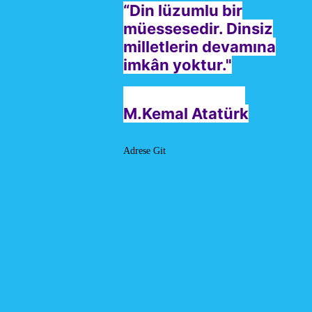
“Din lüzumlu bir
müessesedir. Dinsiz
milletlerin devamına
imkân yoktur."
M.Kemal Atatürk
Adrese Git