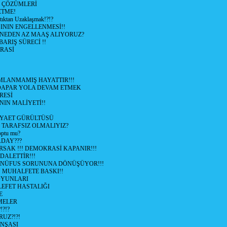
e ÇÖZÜMLERİ
ETME!
ıktan Uzaklaşmak!?!?
NIN ENGELLENMESİ!!
 NEDEN AZ MAAŞ ALIYORUZ?
 BARIŞ SÜRECİ !!
RASİ
LANMAMIŞ HAYATTIR!!!
ÜDAPAR YOLA DEVAM ETMEK
RESİ
IN MALİYETİ!!
İYAET GÜRÜLTÜSÜ
 TARAFSIZ OLMALIYIZ?
optu mu?
ADAY???
SAK !!! DEMOKRASİ KAPANIR!!!
ALETTİR!!!
 NÜFUS SORUNUNA DÖNÜŞÜYOR!!!
MUHALFETE BASKI!!
OYUNLARI
EFET HASTALIĞI
E
ŞMELER
?!?
UZ?!?!
İNŞASI