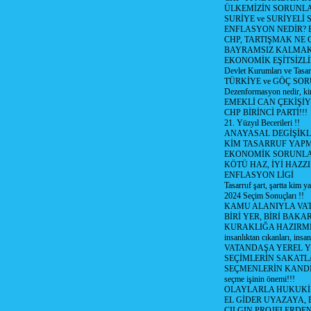
ÜLKEMİZİN SORUNLA
SURİYE ve SURİYELİ
ENFLASYON NEDİR? Bizi
CHP, TARTIŞMAK NE G
BAYRAMSIZ KALMAK
EKONOMİK EŞİTSİZL
Devlet Kurumları ve Tasar
TÜRKİYE ve GÖÇ SOR
Dezenformasyon nedir, ki
EMEKLİ CAN ÇEKİŞİY
CHP BİRİNCİ PARTİ!!!
21. Yüzyıl Becerileri !!
ANAYASAL DEGİŞİKLİ
KİM TASARRUF YAPMA
EKONOMİK SORUNL
KÖTÜ HAZ, İYİ HAZZI
ENFLASYON LİGİ
Tasarruf şart, şartta kim y
2024 Seçim Sonuçları !!
KAMU ALANIYLA VA
BİRİ YER, BİRİ BAKA
KURAKLIĞA HAZIRMI
insanlıktan cıkanları, insan
VATANDAŞA YEREL 
SEÇİMLERİN SAKATL
SEÇMENLERİN KANDI
seçme işinin önemi!!!
OLAYLARLA HUKUKİ E
EL GİDER UYAZAYA, 
CILGIN PROJELERDEN,