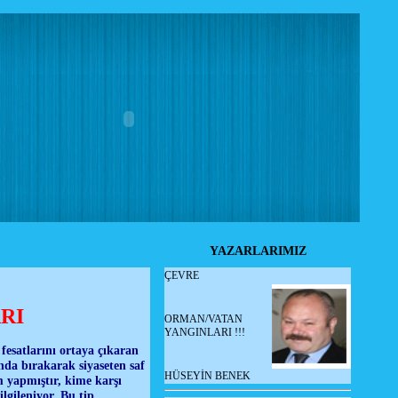
YAZARLARIMIZ
ÇEVRE
RI
ORMAN/VATAN
YANGINLARI !!!
fesatlarını ortaya çıkaran
ında bırakarak siyaseten saf
HÜSEYİN BENEK
m yapmıştır, kime karşı
lgileniyor. Bu tip