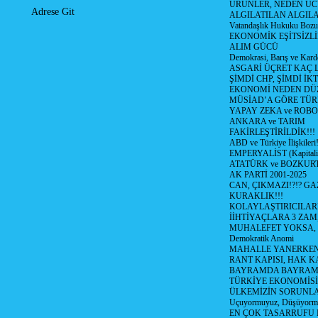
ÜRÜNLER, NEDEN UC
Adrese Git
ALGILATILAN ALGIL
Vatandaşlık Hukuku Bozu
EKONOMİK EŞİTSİZLİ
ALIM GÜCÜ
Demokrasi, Barış ve Karde
ASGARİ ÜÇRET KAÇ L
ŞİMDİ CHP, ŞİMDİ İK
EKONOMİ NEDEN DÜ
MÜSİAD’A GÖRE TÜR
YAPAY ZEKA ve ROBO
ANKARA ve TARIM
FAKİRLEŞTİRİLDİK!!!
ABD ve Türkiye İlişkileri!
EMPERYALİST (Kapital
ATATÜRK ve BOZKUR
AK PARTİ 2001-2025
CAN, ÇIKMAZI!?!? GA
KURAKLIK!!!
KOLAYLAŞTIRICILARI
İİHTİYAÇLARA 3 ZAM,
MUHALEFET YOKSA,
Demokratik Anomi
MAHALLE YANERKEN
RANT KAPISI, HAK K
BAYRAMDA BAYRAM
TÜRKİYE EKONOMİSİ
ÜLKEMİZİN SORUNLAR
Uçuyormuyuz, Düşüyorm
EN ÇOK TASARRUFU 