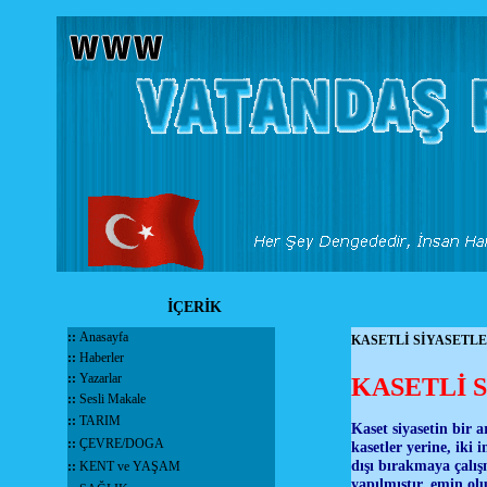
İÇERİK
::
Anasayfa
KASETLİ SİYASETL
::
Haberler
::
Yazarlar
KASETLİ 
::
Sesli Makale
::
TARIM
Kaset siyasetin bir 
::
ÇEVRE/DOGA
kasetler yerine, iki 
dışı bırakmaya çalış
::
KENT ve YAŞAM
yapılmıştır, emin olu