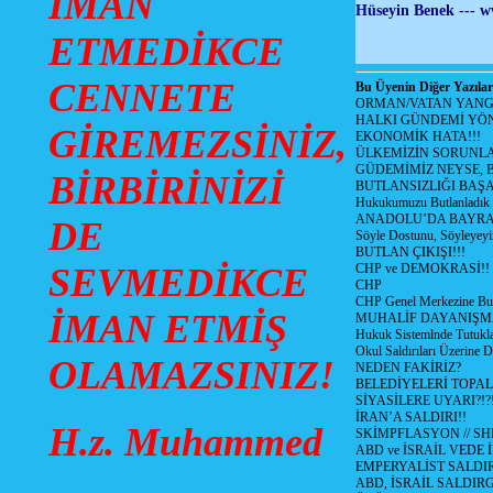
İMAN
Hüseyin Benek ---
w
ETMEDİKCE
CENNETE
Bu Üyenin Diğer Yazılar
ORMAN/VATAN YANGI
HALKI GÜNDEMİ YÖN
GİREMEZSİNİZ,
EKONOMİK HATA!!!
ÜLKEMİZİN SORUNLA
GÜDEMİMİZ NEYSE, B
BİRBİRİNİZİ
BUTLANSIZLIĞI BAŞA
Hukukumuzu Butlanladık
ANADOLU’DA BAYRAM
DE
Söyle Dostunu, Söyleyeyi
BUTLAN ÇIKIŞI!!!
SEVMEDİKCE
CHP ve DEMOKRASİ!!
CHP
CHP Genel Merkezine But
İMAN ETMİŞ
MUHALİF DAYANIŞM
Hukuk Sistemlnde Tutukl
Okul Saldırıları Üzerine
OLAMAZSINIZ!
NEDEN FAKİRİZ?
BELEDİYELERİ TOPA
SİYASİLERE UYARI?!?
İRAN’A SALDIRI!!
H.z. Muhammed
SKİMPFLASYON // S
ABD ve İSRAİL VEDE 
EMPERYALİST SALDIR
ABD, İSRAİL SALDIR