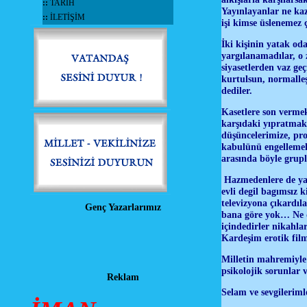
::
TARİH
Yayınlayanlar ne kaz
::
İLETİŞİM
işi kimse üslenemez
İki kişinin yatak od
yargılanamadılar, o 
siyasetlerden vaz geç
kurtulsun, normalleş
dediler.
Kasetlere son vermek
karşıdaki yıpratmakt
düşüncelerimize, pr
kabulünü engellemek i
arasında böyle grup
Hazmedenlere de yazı
evli degil bagımsız k
televizyona çıkardı
Genç Yazarlarımız
bana göre yok… Ne di
içindedirler nikahla
Kardeşim erotik filmm
Milletin mahremiyle 
psikolojik sorunlar
Reklam
Selam ve sevgilerim