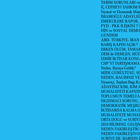
TARIM SORUNLARI v
İÇ CEPHEYİ TAHKİM 
Siyasal ve Ekonomik Mant
İMAMOĞLU ADAYLIĞI
EMEKLİLERE RAPOR,
PYD - PKK İLİŞKİSİ !!
DİN ve SOSYAL DEMO
GÜNDEM
ABD- TÜRKİYE- İRAN
BARIŞ KAPISI AÇIK!!
ERKEN ÖLÜM, TAMAM
DEM ile DEMLEN, H
İZMİR İKTİSAR KONG
CHP’Yİ TARTIŞMAMAN
Neden, Buraya Geldik?
MİDE GÜRÜLTÜSÜ, S
NEDEN, BAGIMSIZ VE
Siyasetçi, Toplum Bagı K
ADAYINIZ KİM, KİM 
MUHALEFETİ KAPATIR
TOPLUMUN TEMELİ AD
SIGINMACI SORUNU,
DEMOKRATİK MEŞRU 
İKTİDARDA KALMA 
MUHALEFETE MUHAL
ORTA DOGU ve SURİY
2024 BİLİMSEL GELİ
NEDEN FAKİRLEŞTİK?!
NEDEN FAKİRLEŞİYOR
SURİYE DE, BARIŞIN 