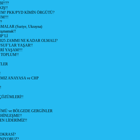
I!!??
IŞ!!
UM! PKK/PYD KİMİN ÖRGÜTÜ?
M!!!
?
ALAR (Suriye, Ukrayna)
tışmamak!!
P’Lİ
2025 ZAMMI NE KADAR OLMALI?
SUF’LAR YAŞAR!!
Rİ YAŞAM!!!
 TOPLUM!!
TLER
!
MIZ ANAYASA ve CHP
!
ÇÖZÜMLERİ!!
ÜMÜ ve BÖLGEDE GERGİNLER
HİNLEŞME!!
EN LİDERİMİZ!!
OKRASİ?
ANIYORUZ?