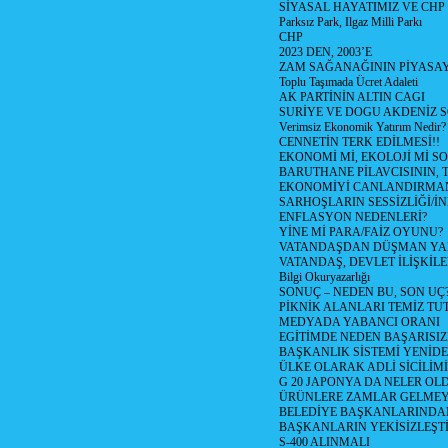
SİYASAL HAYATIMIZ VE CHP
Parksız Park, Ilgaz Milli Parkı
CHP
2023 DEN, 2003’E
ZAM SAĞANAĞININ PİYASAY
Toplu Taşımada Ücret Adaleti
AK PARTİNİN ALTIN CAGI
SURİYE VE DOGU AKDENİZ 
Verimsiz Ekonomik Yatırım Nedir?
CENNETİN TERK EDİLMESİ!!
EKONOMİ Mİ, EKOLOJİ Mİ 
BARUTHANE PİLAVCISININ, 
EKONOMİYİ CANLANDIRMANI
SARHOŞLARIN SESSİZLİĞİ/İNİ
ENFLASYON NEDENLERİ?
YİNE Mİ PARA/FAİZ OYUNU?
VATANDAŞDAN DÜŞMAN Y
VATANDAŞ, DEVLET İLİŞKİLE
Bilgi Okuryazarlığı
SONUÇ – NEDEN BU, SON UÇ
PİKNİK ALANLARI TEMİZ TU
MEDYADA YABANCI ORANI
EGİTİMDE NEDEN BAŞARISIZ
BAŞKANLIK SİSTEMİ YENİDE
ÜLKE OLARAK ADLİ SİCİLİM
G 20 JAPONYA DA NELER OLDU? 
ÜRÜNLERE ZAMLAR GELMEYE B
BELEDİYE BAŞKANLARINDAN
BAŞKANLARIN YEKİSİZLEŞTİ
S-400 ALINMALI