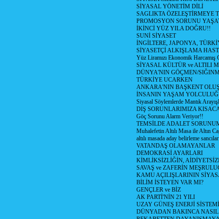
SİYASAL YÖNETİM DİLİ
SAGLIKTA ÖZELEŞTİRMEYE T
PROMOSYON SORUNU YAŞA
İKİNCİ YÜZ YILA DOĞRU!!
SUNİ SİYASET
İNGİLTERE, JAPONYA, TÜRK
SİYASETÇİ ALKIŞLAMA HAST
Yüz Liramızı Ekonomik Harcamış 
SİYASAL KÜLTÜR ve ALTILI 
DÜNYA'NIN GÖÇMEN/SIĞIN
TÜRKİYE UCARKEN
ANKARA'NIN BAŞKENT OLU
İNSANIN YAŞAM YOLCULU
Siyasal Söylemlerde Mantık Arayışl
DIŞ SORUNLARIMIZA KISACA
Göç Sorunu Alarm Veriyor!!
TEMSİLDE ADALET SORUNUM
Muhalefetin Altılı Masa ile Altın Ca
altılı masada aday belirleme sancılar
VATANDAŞ OLAMAYANLAR
DEMOKRASİ AYARLARI
KİMLİKSİZLİĞİN, AİDİYETSİ
SAVAŞ ve ZAFERİN MEŞRUL
KAMU AÇILIŞLARININ SİYAS
BİLİM İSTEYEN VAR MI?
GENÇLER ve BİZ
AK PARTİ'NİN 21 YILI
UZAY GÜNEŞ ENERJİ SİSTEM
DÜNYADAN BAKINCA NASI