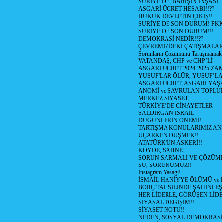
SURİYE DE, BARIŞIN İNŞASI
ASGARİ ÜCRET HESABI!!??
HUKUK DEVLETİN ÇIKIŞ!!
SURİYE DE SON DURUM! PK
SURİYE DE SON DURUM!!!
DEMOKRASİ NEDİR!!??
ÇEVREMİZDEKİ ÇATIŞMALAR (S
Sorunların Çözümünü Tartışmamak
VATANDAŞ, CHP ve CHP’Lİ
ASGARİ ÜCRET 2024-2025 Z
YUSUF'LAR ÖLÜR, YUSUF’LA
ASGARİ ÜCRET, ASGARİ YAŞ
ANOMİ ve SAVRULAN TOPLU
MERKEZ SİYASET
TÜRKİYE’DE CİNAYETLER
SALDIRGAN İSRAİL
DÜĞÜNLERİN ÖNEMİ!
TARTIŞMA KONULARIMIZ AN
UÇARKEN DÜŞMEK!!
ATATÜRK'ÜN ASKERİ!!
KÖYDE, SAHNE
SORUN SARMALI VE ÇÖZÜML
SU, SORUNUMUZ!!
İnstagram Yasagı!
İSMAİL HANİYYE ÖLÜMÜ ve
BORÇ TAHSİLİNDE ŞAHİNLEŞ
HER LİDERLE, GÖRÜŞEN LİDE
SİYASAL DEGİŞİM!!
SİYASET NOTU!!
NEDEN, SOSYAL DEMOKRASİ