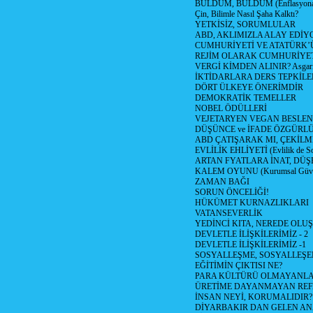
BULDUM, BULDUM (Enflasyona 
Çin, Bilimle Nasıl Şaha Kalktı?
YETKİSİZ, SORUMLULAR
ABD, AKLIMIZLA ALAY EDİYO
CUMHURİYETİ VE ATATÜRK’
REJİM OLARAK CUMHURİYE
VERGİ KİMDEN ALINIR? Asgari 
İKTİDARLARA DERS TEPKİLE
DÖRT ÜLKEYE ÖNERİMDİR
DEMOKRATİK TEMELLER
NOBEL ÖDÜLLERİ
VEJETARYEN VEGAN BESLE
DÜŞÜNCE ve İFADE ÖZGÜRL
ABD ÇATIŞARAK MI, ÇEKİLME
EVLİLİK EHLİYETİ (Evlilik de Sor
ARTAN FYATLARA İNAT, DÜ
KALEM OYUNU (Kurumsal Güvenil
ZAMAN BAĞI
SORUN ÖNCELİĞİ!
HÜKÜMET KURNAZLIKLARI
VATANSEVERLİK
YEDİNCİ KITA, NEREDE OLU
DEVLETLE İLİŞKİLERİMİZ - 2
DEVLETLE İLİŞKİLERİMİZ -1
SOSYALLEŞME, SOSYALLEŞ
EĞİTİMİN ÇIKTISI NE?
PARA KÜLTÜRÜ OLMAYANLA
ÜRETİME DAYANMAYAN REF
İNSAN NEYİ, KORUMALIDIR?
DİYARBAKIR DAN GELEN AN