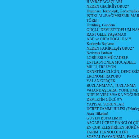
HAYRAT AĞAÇLARI
NEDEN GECİKİİYORUZ?
Düşünsel, Teknolojik, Gecikmişlikle
İSTİKLAL//BAĞIMSIZLIK MAR
TÖRE!!
Üretilmiş, Gündem
GÜÇLÜ DEVLET/TOPLUM NAS
RAST GELE YAŞAMA!!
ABD ve ORTADOĞU DA!?!
Korkuyla Baglama
NEDEN FAKİRLEŞİYORUZ?
Nedensiz İstifalar
LOBİLERLE MÜCADELE
ENFLASYONLA MÜCADELE
MİLLİ, EREZYON
DENETİMSİZLİGİN, DENGESİZ
EKONOMİ RAPORU
YALAN/GERÇEK
BUZLANMAYA, TUZLANMA
VATANDAŞLARA, YÖNETİME
NÜFUS VİRÜS/VAKA YOĞUN
DEVLETİN GÜCÜ!!??
YAPISAL SORUNLAR
ÜCRET ZAMMI HİLESİ (Fakirle
Aşırı Tüketim!
GÜVEN BUNALIMI!!
ASGARİ ÜÇRET HANGİ ÖLÇÜ
EN ÇOK ELEŞTİRİLEN HÜKÜ
TARIM TEKNOLOJİLERİ
SOSYAL DAYANIŞMA, PAZAR