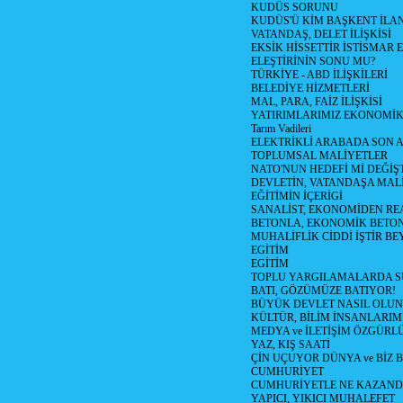
KUDÜS SORUNU
KUDÜS'Ü KİM BAŞKENT İLAN
VATANDAŞ, DELET İLİŞKİSİ
EKSİK HİSSETTİR İSTİSMAR 
ELEŞTİRİNİN SONU MU?
TÜRKİYE - ABD İLİŞKİLERİ
BELEDİYE HİZMETLERİ
MAL, PARA, FAİZ İLİŞKİSİ
YATIRIMLARIMIZ EKONOMİK
Tarım Vadileri
ELEKTRİKLİ ARABADA SON
TOPLUMSAL MALİYETLER
NATO'NUN HEDEFİ Mİ DEĞİŞT
DEVLETİN, VATANDAŞA MAL
EĞİTİMİN İÇERİGİ
SANALİST, EKONOMİDEN RE
BETONLA, EKONOMİK BETO
MUHALİFLİK CİDDİ İŞTİR BE
EGİTİM
EGİTİM
TOPLU YARGILAMALARDA S
BATI, GÖZÜMÜZE BATIYOR!
BÜYÜK DEVLET NASIL OLUN
KÜLTÜR, BİLİM İNSANLARIM
MEDYA ve İLETİŞİM ÖZGÜRL
YAZ, KIŞ SAATİ
ÇİN UÇUYOR DÜNYA ve BİZ
CUMHURİYET
CUMHURİYETLE NE KAZAND
YAPICI, YIKICI MUHALEFET