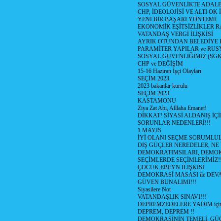
SOSYAL GÜVENLİKTE ADALE
CHP, İDEOLOJİSİ VE ALTI OK 
YENİ BİR BAŞARI YÖNTEMİ
EKONOMİK EŞİTSİZLİKLER 
VATANDAŞ VERGİ İLİŞKİSİ
AYRIK OTUNDAN BELEDİYE
PARAMİTER YAPILAR ve RUS
SOSYAL GÜVENLİĞİMİZ (SGK
CHP ve DEĞİŞİM
15-16 Haziran İşçi Olayları
SEÇİM 2023
2023 bakanlar kurulu
SEÇİM 2023
KASTAMONU
Ziya Zat Abi, Alllaha Emanet!
DİKKAT! SİYASİ ALDANIŞ İÇİ
SORUNLAR NEDENLERİ!!!
1 MAYIS
İYİ OLANI SEÇME SORUMLU
DIŞ GÜÇLER NEREDELER, NE
DEMOKRATIMSILARI, DEMOK
SEÇİMLERDE SEÇİMLERİMİZ!
ÇOCUK EBEYN İLİŞKİSİ
DEMOKRASİ MASASI ile DEV
GÜVEN BUNALIMI!!!
Siyasilere Not
VATANDAŞLIK SINAVI!!!
DEPREMZEDELERE YADIM için
DEPREM, DEPREM !!
DEMOKRASİNİN TEMELİ, GÜÇ