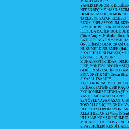
Muhalif Lider Kim?
YANLIŞ EKONOMİK BİLGİLE
NEDEN SEÇİM?? NASIL SEÇİM
DEMOKRASİ DE, DEMOKRASİ
TARLASINI SATAN REÇBER!
BENİM ENFLASYONUM, SİZ
BEYHUDE POLİTİK TARTIŞMA
İLK 10'DA DA, İLK 100'DE D
(Döviz Artışı ve Nedenleri, Sorumlu
BİZE OPERASYON YAPAN HA
ÖNSEÇİMSİZ DEMORKASİ OL
HÜKÜMET DÜŞÜRMEK (Hükümet
SİYASETÇİ DİNLEME/ŞEÇME 
ÇİN NASIL UÇUYOR?
MUHALEFET İKTİDAR, DEMO
İLKE, YÖNTEM, DEGER = SEÇ
GERİLEN SİYASETİN PATLAM
BİNA ÜRETİR Mİ? (Üreten Bina, 
SİYASAL ESARET!!
AÇIK EKONOMİ Mİ, AÇIK EK
İKTİDAR PATİSİNE BİR KAÇ Ö
EKONOMİMİZ BETONLAŞTI M
YASTIK MÜLAHAZALARI!!
SEN ÖYLE YAŞAMASAN, O B
TOSYALI GENÇLER OKUMAY
ULUSÖTESİ OPERASYONLAR
ALLAH BELANIZI VERSİN Suriy
ULUSLAR KOMŞULUĞUMUZ
MUHALEFET KOALİSYONU/İT
SİYASETÇİLERİ KENDİ HALL