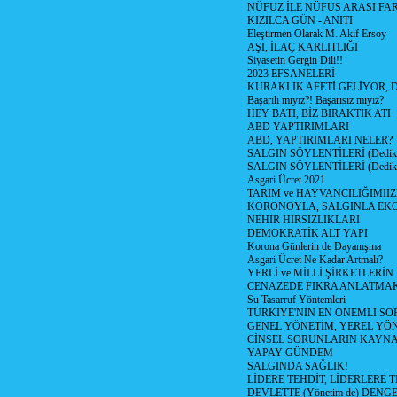
NÜFUZ İLE NÜFUS ARASI FA
KIZILCA GÜN - ANITI
Eleştirmen Olarak M. Akif Ersoy
AŞI, İLAÇ KARLITLIĞI
Siyasetin Gergin Dili!!
2023 EFSANELERİ
KURAKLIK AFETİ GELİYOR, 
Başarılı mıyız?! Başarısız mıyız?
HEY BATI, BİZ BIRAKTIK ATI
ABD YAPTIRIMLARI
ABD, YAPTIRIMLARI NELER?
SALGIN SÖYLENTİLERİ (Dediko
SALGIN SÖYLENTİLERİ (Dediko
Asgari Ücret 2021
TARIM ve HAYVANCILIĞIMII
KORONOYLA, SALGINLA EK
NEHİR HIRSIZLIKLARI
DEMOKRATİK ALT YAPI
Korona Günlerin de Dayanışma
Asgari Ücret Ne Kadar Artmalı?
YERLİ ve MİLLİ ŞİRKETLERİ
CENAZEDE FIKRA ANLATMA
Su Tasarruf Yöntemleri
TÜRKİYE'NİN EN ÖNEMLİ SO
GENEL YÖNETİM, YEREL YÖ
CİNSEL SORUNLARIN KAYN
YAPAY GÜNDEM
SALGINDA SAĞLIK!
LİDERE TEHDİT, LİDERLERE 
DEVLETTE (Yönetim de) DENGE