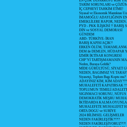
EN ÇOK TASARRUFU KİM YA
TARIM SORUNLARI ve ÇÖZÜ
İÇ CEPHEYİ TAHKİM ETME!
Siyasal ve Ekonomik Mantıktan Uz
İMAMOĞLU ADAYLIĞININ EN
EMEKLİLERE RAPOR, NEDEN
PYD - PKK İLİŞKİSİ !! BARIŞ 
DİN ve SOSYAL DEMORASİ
GÜNDEM
ABD- TÜRKİYE- İRAN
BARIŞ KAPISI AÇIK!!
ERKEN ÖLÜM, TAMAMLANMA
DEM ile DEMLEN, HÜDAPAR
İZMİR İKTİSAR KONGRESİ
CHP’Yİ TARTIŞMAMANIN MAL
Neden, Buraya Geldik?
MİDE GÜRÜLTÜSÜ, SİYAET 
NEDEN, BAGIMSIZ VE TARAF
Siyasetçi, Toplum Bagı Koptu mu?
ADAYINIZ KİM, KİM ADAY???
MUHALEFETİ KAPATIRSAK !!
TOPLUMUN TEMELİ ADALETTİ
SIGINMACI SORUNU, NÜFUS
DEMOKRATİK MEŞRU MUHAL
İKTİDARDA KALMA OYUNLA
MUHALEFETE MUHALEFET H
ORTA DOGU ve SURİYE
2024 BİLİMSEL GELİŞMELER
NEDEN FAKİRLEŞTİK?!?!?
NEDEN FAKİRLEŞİYORUZ?!?!