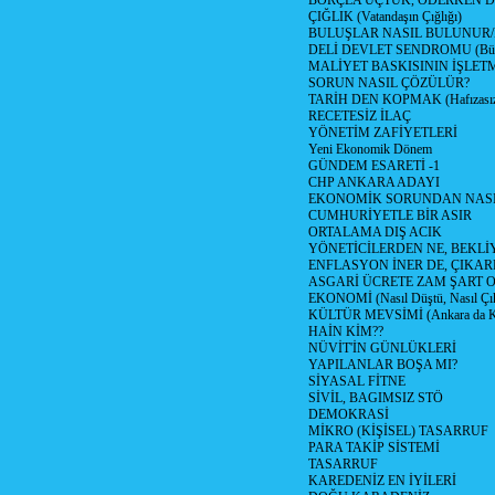
BORÇLA UÇTUK, ÖDERKEN D
ÇIĞLIK (Vatandaşın Çığlığı)
BULUŞLAR NASIL BULUNUR
DELİ DEVLET SENDROMU (Büyük
MALİYET BASKISININ İŞLE
SORUN NASIL ÇÖZÜLÜR?
TARİH DEN KOPMAK (Hafızasız
RECETESİZ İLAÇ
YÖNETİM ZAFİYETLERİ
Yeni Ekonomik Dönem
GÜNDEM ESARETİ -1
CHP ANKARA ADAYI
EKONOMİK SORUNDAN NASIL
CUMHURİYETLE BİR ASIR
ORTALAMA DIŞ ACIK
YÖNETİCİLERDEN NE, BEKLİ
ENFLASYON İNER DE, ÇIKA
ASGARİ ÜCRETE ZAM ŞART O
EKONOMİ (Nasıl Düştü, Nasıl Çı
KÜLTÜR MEVSİMİ (Ankara da Kül
HAİN KİM??
NÜVİT'İN GÜNLÜKLERİ
YAPILANLAR BOŞA MI?
SİYASAL FİTNE
SİVİL, BAGIMSIZ STÖ
DEMOKRASİ
MİKRO (KİŞİSEL) TASARRUF
PARA TAKİP SİSTEMİ
TASARRUF
KAREDENİZ EN İYİLERİ