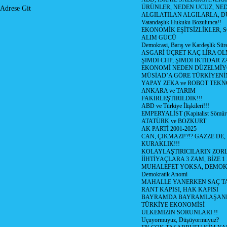
ÜRÜNLER, NEDEN UCUZ, NED
Adrese Git
ALGILATILAN ALGILARLA, D
Vatandaşlık Hukuku Bozulunca!!
EKONOMİK EŞİTSİZLİKLER, 
ALIM GÜCÜ
Demokrasi, Barış ve Kardeşlik Süre
ASGARİ ÜÇRET KAÇ LİRA OL
ŞİMDİ CHP, ŞİMDİ İKTİDAR Z
EKONOMİ NEDEN DÜZELMİY
MÜSİAD’A GÖRE TÜRKİYENİ
YAPAY ZEKA ve ROBOT TEKN
ANKARA ve TARIM
FAKİRLEŞTİRİLDİK!!!
ABD ve Türkiye İlişkileri!!!
EMPERYALİST (Kapitalist Sömü
ATATÜRK ve BOZKURT
AK PARTİ 2001-2025
CAN, ÇIKMAZI!?!? GAZZE DE,
KURAKLIK!!!
KOLAYLAŞTIRICILARIN ZORL
İİHTİYAÇLARA 3 ZAM, BİZE 1
MUHALEFET YOKSA, DEMOK
Demokratik Anomi
MAHALLE YANERKEN SAÇ T
RANT KAPISI, HAK KAPISI
BAYRAMDA BAYRAMLAŞAN
TÜRKİYE EKONOMİSİ
ÜLKEMİZİN SORUNLARI !!
Uçuyormuyuz, Düşüyormuyuz?