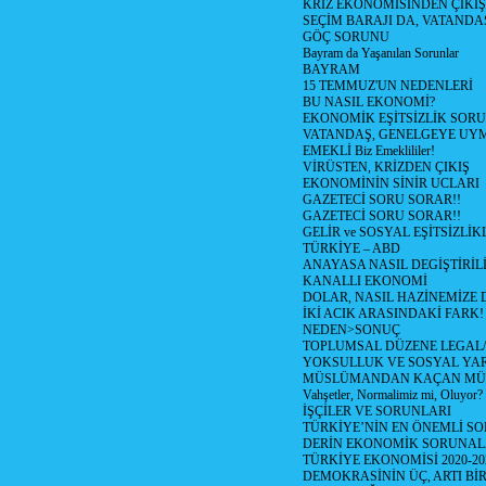
KRİZ EKONOMİSİNDEN ÇIKIŞ
SEÇİM BARAJI DA, VATANDAŞ
GÖÇ SORUNU
Bayram da Yaşanılan Sorunlar
BAYRAM
15 TEMMUZ'UN NEDENLERİ
BU NASIL EKONOMİ?
EKONOMİK EŞİTSİZLİK SOR
VATANDAŞ, GENELGEYE UY
EMEKLİ Biz Emeklililer!
VİRÜSTEN, KRİZDEN ÇIKIŞ
EKONOMİNİN SİNİR UCLARI
GAZETECİ SORU SORAR!!
GAZETECİ SORU SORAR!!
GELİR ve SOSYAL EŞİTSİZLİK
TÜRKİYE – ABD
ANAYASA NASIL DEGİŞTİRİL
KANALLI EKONOMİ
DOLAR, NASIL HAZİNEMİZE D
İKİ ACIK ARASINDAKİ FARK!
NEDEN>SONUÇ
TOPLUMSAL DÜZENE LEGAL/
YOKSULLUK VE SOSYAL Y
MÜSLÜMANDAN KAÇAN MÜ
Vahşetler, Normalimiz mi, Oluyor?
İŞÇİLER VE SORUNLARI
TÜRKİYE’NİN EN ÖNEMLİ SO
DERİN EKONOMİK SORUNA
TÜRKİYE EKONOMİSİ 2020-20
DEMOKRASİNİN ÜÇ, ARTI Bİ