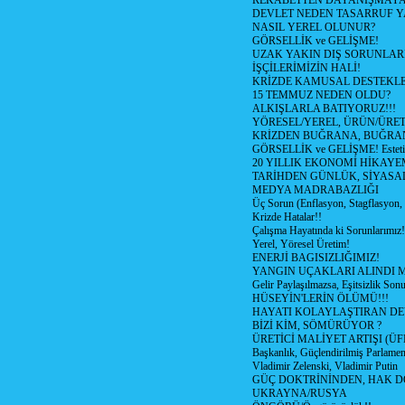
REKABETTEN DAYANIŞMAY
DEVLET NEDEN TASARRUF 
NASIL YEREL OLUNUR?
GÖRSELLİK ve GELİŞME!
UZAK YAKIN DIŞ SORUNLAR
İŞÇİLERİMİZİN HALİ!
KRİZDE KAMUSAL DESTEKL
15 TEMMUZ NEDEN OLDU?
ALKIŞLARLA BATIYORUZ!!!
YÖRESEL/YEREL, ÜRÜN/ÜRE
KRİZDEN BUĞRANA, BUĞRA
GÖRSELLİK ve GELİŞME! Estetik m
20 YILLIK EKONOMİ HİKAYEM
TARİHDEN GÜNLÜK, SİYASA
MEDYA MADRABAZLIĞI
Üç Sorun (Enflasyon, Stagflasyon,
Krizde Hatalar!!
Çalışma Hayatında ki Sorunlarımız!
Yerel, Yöresel Üretim!
ENERJİ BAGISIZLIĞIMIZ!
YANGIN UÇAKLARI ALINDI M
Gelir Paylaşılmazsa, Eşitsizlik Sonu
HÜSEYİN'LERİN ÖLÜMÜ!!!
HAYATI KOLAYLAŞTIRAN D
BİZİ KİM, SÖMÜRÜYOR ?
ÜRETİCİ MALİYET ARTIŞI (ÜF
Başkanlık, Güçlendirilmiş Parlamen
Vladimir Zelenski, Vladimir Putin
GÜÇ DOKTRİNİNDEN, HAK D
UKRAYNA/RUSYA