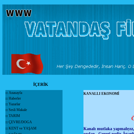
İÇERİK
::
Anasayfa
KANALLI EKONOMİ
::
Haberler
::
Yazarlar
::
Sesli Makale
::
TARIM
Ö
::
ÇEVRE/DOGA
::
KENT ve YAŞAM
Kanalı mutlaka yapmalıyız,
ondan.. Geregi nedir, İsta