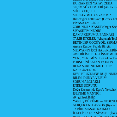
KURTAR BİZİ YAPAY ZEKA
SEÇİM SÖYLEMLERİ (Ak Parti)
MİLLİYETÇİLİK
MERKEZ MEDYA VAR MI?
Hissettiğim Enflasyon! (Gerçek En
PİYASA EMİCİLERİ
ZORUNLU SİYASET (Özgür Seç
SİYASETİM NEDİR?
KAMU KURUMU, BANKASI
TARİH ETKİLER (Alzaymırlı Topl
BEYİNLER GÖÇÜYOR, SERM
Ankara Kasder-Fed de Bir gün
MEDYANIN İŞÇİ HABERLERİ
2018 BİLİMSEL GELİŞME MU
YENİ, YENİ Mİ? (Hoş Geldin Yeni
PORŞESİNİ SATAN PATRON
BEKA SORUNU MU OLUR?
KAR GÜZEL DE
DEVLET ÜZERİNE DÜŞÜNME
BİLİM, DÜNYA VE BİZ!!
SORUN ALGI AKLI
ENERJİ SORUNU
Doğu Ekspresiyle Kars’a Yolculuk
İŞLETME MANTIĞI
aR -gE hALİMİZ
YANLIŞ BÜYÜME ve NEDENLE
GERÇEK ENFLASYON (fiyat artış
TARİHE MASAL KATMAK
İLKELİ/İLKESİZ SİYASET (İlkeli/