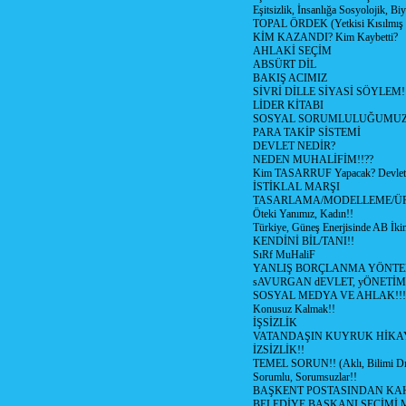
Eşitsizlik, İnsanlığa Sosyolojik, Bi
TOPAL ÖRDEK (Yetkisi Kısılmış 
KİM KAZANDI? Kim Kaybetti?
AHLAKİ SEÇİM
ABSÜRT DİL
BAKIŞ ACIMIZ
SİVRİ DİLLE SİYASİ SÖYLEM!
LİDER KİTABI
SOSYAL SORUMLULUĞUMUZ!
PARA TAKİP SİSTEMİ
DEVLET NEDİR?
NEDEN MUHALİFİM!!??
Kim TASARRUF Yapacak? Devlet m
İSTİKLAL MARŞI
TASARLAMA/MODELLEME/Ü
Öteki Yanımız, Kadın!!
Türkiye, Güneş Enerjisinde AB İkin
KENDİNİ BİL/TANI!!
SıRf MuHaliF
YANLIŞ BORÇLANMA YÖNTEM
sAVURGAN dEVLET, yÖNETİM
SOSYAL MEDYA VE AHLAK!!!
Konusuz Kalmak!!
İŞSİZLİK
VATANDAŞIN KUYRUK HİKA
İZSİZLİK!!
TEMEL SORUN!! (Aklı, Bilimi Dı
Sorumlu, Sorumsuzlar!!
BAŞKENT POSTASINDAN K
BELEDİYE BAŞKANI SEÇİMİ 