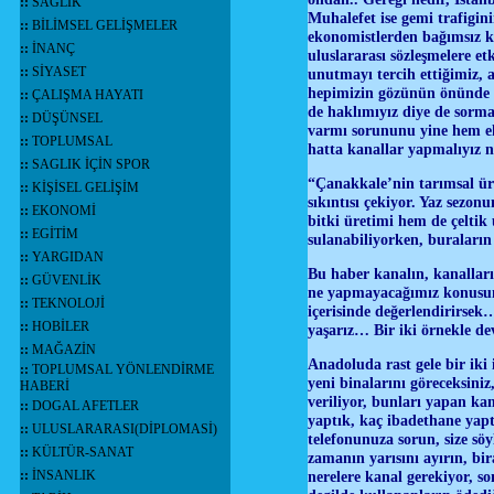
::
SAĞLIK
Muhalefet ise gemi trafigini
::
BİLİMSEL GELİŞMELER
ekonomistlerden bağımsız ka
::
İNANÇ
uluslararası sözleşmelere et
::
SİYASET
unutmayı tercih ettiğimiz, 
hepimizin gözünün önünde c
::
ÇALIŞMA HAYATI
de haklımıyız diye de sorm
::
DÜŞÜNSEL
varmı sorununu yine hem ek
::
TOPLUMSAL
hatta kanallar yapmalıyız 
::
SAGLIK İÇİN SPOR
“Çanakkale’nin tarımsal ür
::
KİŞİSEL GELİŞİM
sıkıntısı çekiyor. Yaz sezo
::
EKONOMİ
bitki üretimi hem de çeltik
::
EGİTİM
sulanabiliyorken, buraları
::
YARGIDAN
Bu haber kanalın, kanalları
::
GÜVENLİK
ne yapmayacağımız konusunda 
::
TEKNOLOJİ
içerisinde değerlendirirse
::
HOBİLER
yaşarız… Bir iki örnekle d
::
MAĞAZİN
Anadoluda rast gele bir iki 
::
TOPLUMSAL YÖNLENDİRME
yeni binalarını göreceksiniz
HABERİ
veriliyor, bunları yapan ka
::
DOGAL AFETLER
yaptık, kaç ibadethane yaptı
::
ULUSLARARASI(DİPLOMASİ)
telefonunuza sorun, size sö
::
KÜLTÜR-SANAT
zamanın yarısını ayırın, bir
::
İNSANLIK
nerelere kanal gerekiyor, s