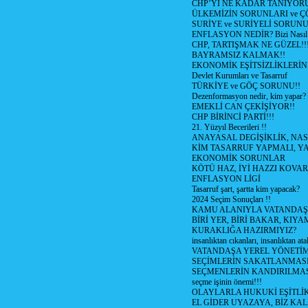
CHP’Yİ NE KADAR TANIYOR
ÜLKEMİZİN SORUNLARI ve 
SURİYE ve SURİYELİ SORUN
ENFLASYON NEDİR? Bizi Nasıl E
CHP, TARTIŞMAK NE GÜZEL!!
BAYRAMSIZ KALMAK!!
EKONOMİK EŞİTSİZLİKLERİN
Devlet Kurumları ve Tasarruf
TÜRKİYE ve GÖÇ SORUNU!!
Dezenformasyon nedir, kim yapar?
EMEKLİ CAN ÇEKİŞİYOR!!
CHP BİRİNCİ PARTİ!!!
21. Yüzyıl Becerileri !!
ANAYASAL DEGİŞİKLİK, NAS
KİM TASARRUF YAPMALI, YA
EKONOMİK SORUNLAR
KÖTÜ HAZ, İYİ HAZZI KOVAR?
ENFLASYON LİGİ
Tasarruf şart, şartta kim yapacak?
2024 Seçim Sonuçları !!
KAMU ALANIYLA VATANDAŞ
BİRİ YER, BİRİ BAKAR, KIYA
KURAKLIĞA HAZIRMIYIZ?
insanlıktan cıkanları, insanlıktan ata
VATANDAŞA YEREL YÖNETİ
SEÇİMLERİN SAKATLANMASI
SEÇMENLERİN KANDIRILMAS
seçme işinin önemi!!!
OLAYLARLA HUKUKİ EŞİTLİK 
EL GİDER UYAZAYA, BİZ KAL