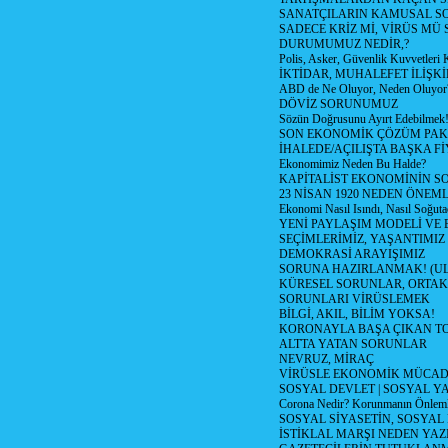
SANATÇILARIN KAMUSAL S
SADECE KRİZ Mİ, VİRÜS MÜ
DURUMUMUZ NEDİR,?
Polis, Asker, Güvenlik Kuvvetleri 
İKTİDAR, MUHALEFET İLİŞKİ
ABD de Ne Oluyor, Neden Oluyor
DÖVİZ SORUNUMUZ
Sözün Doğrusunu Ayırt Edebilmek
SON EKONOMİK ÇÖZÜM PAK
İHALEDE/AÇILIŞTA BAŞKA F
Ekonomimiz Neden Bu Halde?
KAPİTALİST EKONOMİNİN S
23 NİSAN 1920 NEDEN ÖNEML
Ekonomi Nasıl Isındı, Nasıl Soğuta
YENİ PAYLAŞIM MODELİ VE
SEÇİMLERİMİZ, YAŞANTIMIZ
DEMOKRASİ ARAYIŞIMIZ
SORUNA HAZIRLANMAK! (U
KÜRESEL SORUNLAR, ORTAK
SORUNLARI VİRÜSLEMEK
BİLGİ, AKIL, BİLİM YOKSA!
KORONAYLA BAŞA ÇIKAN TO
ALTTA YATAN SORUNLAR
NEVRUZ, MİRAÇ
VİRÜSLE EKONOMİK MÜCAD
SOSYAL DEVLET | SOSYAL Y
Corona Nedir? Korunmanın Önlemle
SOSYAL SİYASETİN, SOSYAL
İSTİKLAL MARŞI NEDEN YAZI