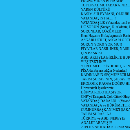
EKONOMİDEN Bİ HABER!
TOPLUSAL MUTABAKAT/UZL
YAREN KÜLTÜRÜ
KASIM SÜLEYMANİ, ÖLDÜR
VATANDAŞIN HALİ !!
VATANDAŞLIK (Vatandaş nasıl ol
ÜÇ SORUN (Suriye, D. Akdeniz, 
SORUNLAR, ÇÖZÜMLER
Kent Hayatını Kolaylaştıracak Basi
ASGARİ ÜCRET, ASGARİ GEÇ
SORUN YOK!! YOK MU?!
FİYATLAR NASIL İNER, NASI
ÇİN BASKISI
ABD, AKLIYLA BİRLİKTE HU
!!!EŞİTSİZLİK!!!
YEREL MECLİSİNDE RET, GEN
PİSA'da Başarısızlığın Nedenleri!
KADINLARIN SEÇME//SEÇİL
TARIM ŞURASININ, ŞURASI!!!
EKOLOJİK KAOSA DOĞRU HI
Üniversiteli İşsizlerimiz
DÜNYA ROBOTLAŞIYOR
CHP’yi Tartışmak Çok Güzel Oluy
VATANDAŞ DARALDI!! (Vatandaş
VATANDAŞA ve HÜKÜMETE R
CUMHURBAŞKANIMIZI ŞAK
TARIM ŞURASI 2-3
TÜRKİYE ve ABD, NEREYE?
ADALET ARAYIŞI!!
2019 DA NE KADAR ORMANIM