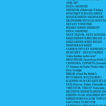
ADİL Mİ?
DOĞU AKDENİZ
SIRSIZLIK (Mahremin Yıkılışı)
HÜKÜMET İCRAATLARINA
İŞSİZLİĞİMİZİN NEDENLERİ
EKONOMİK/SİYASAL/SOSYA
DEVLET YÖNETİMİ
HİZMET KİMİN HİZMETİ?
DOGU AKDENİZ
NEYE TEŞVİK, NEYE KÖSTEK
KRİZLERDEN KİRİZ BEGEN -1
KRİZLERDEN KİRİZ BEGEN
DEMOKRASİ KRİZİ
SARHOŞ DEVLET SEDROMU!!
HÜKÜMET - DEVLET KİRİZİ
Araba fiaytları neden uctu?
MESCİDLER (Ayasofyayı Kebir C
CEPHEDEN, CEPHEYE (Sorundan
15 Temmuz da Darbe Neden oldu, 
Kiriz Sözlüğü
BİRLİK (Nasıl Bir Birlik?)
BÜYÜRKEN, KÜÇÜLMEK!!
KADININ HUKUKİ EŞİTLİĞİ (İsta
FAİZ (Faiz mi, Zulüm, Faizsizlik m
VİRÜSTÜR, VİRÜS!! Fetöcüdür, 
BELEDİYE HİZMETLERİNE E
KİRİZİN AYAK SESLERİNİ D
KİRİZE/SORUNA ACIK TOPL
SAVUNMA YÜRÜYOR
TARTIŞMALARDAN KAÇAN Sİ