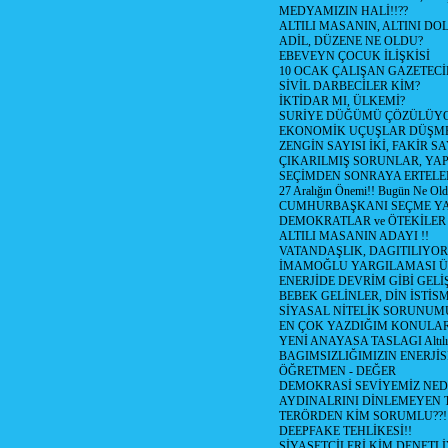
MEDYAMIZIN HALİ!!??
ALTILI MASANIN, ALTINI D
ADİL, DÜZENE NE OLDU?
EBEVEYN ÇOCUK İLİŞKİSİ
10 OCAK ÇALIŞAN GAZETEC
SİVİL DARBECİLER KİM?
İKTİDAR MI, ÜLKEMİ?
SURİYE DÜĞÜMÜ ÇÖZÜLÜY
EKONOMİK UÇUŞLAR DÜŞME
ZENGİN SAYISI İKİ, FAKİR S
ÇIKARILMIŞ SORUNLAR, YA
SEÇİMDEN SONRAYA ERTEL
27 Aralığın Önemi!! Bugün Ne Ol
CUMHURBAŞKANI SEÇME YA
DEMOKRATLAR ve ÖTEKİLER
ALTILI MASANIN ADAYI !!
VATANDAŞLIK, DAGITILIYOR
İMAMOĞLU YARGILAMASI Ü
ENERJİDE DEVRİM GİBİ GEL
BEBEK GELİNLER, DİN İSTİS
SİYASAL NİTELİK SORUNUM
EN ÇOK YAZDIĞIM KONULA
YENİ ANAYASA TASLAGI Altılı
BAGIMSIZLIĞIMIZIN ENERJİS
ÖĞRETMEN - DEĞER
DEMOKRASİ SEVİYEMİZ NED
AYDINALRINI DİNLEMEYEN
TERÖRDEN KİM SORUMLU??!
DEEPFAKE TEHLİKESİ!!
SİYASETCİLERİ KİM DENETL