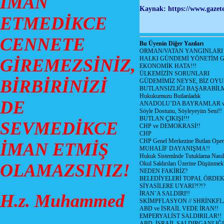
İMAN
Kaynak: https://www.gazete
ETMEDİKCE
CENNETE
Bu Üyenin Diğer Yazıları
ORMAN/VATAN YANGINLARI !
HALKI GÜNDEMİ YÖNETİM G
GİREMEZSİNİZ,
EKONOMİK HATA!!!
ÜLKEMİZİN SORUNLARI
BİRBİRİNİZİ
GÜDEMİMİZ NEYSE, BİZ OYU
BUTLANSIZLIĞI BAŞARABİLM
Hukukumuzu Butlanladık
DE
ANADOLU’DA BAYRAMLAR ve
Söyle Dostunu, Söyleyeyim Seni!!
BUTLAN ÇIKIŞI!!!
SEVMEDİKCE
CHP ve DEMOKRASİ!!
CHP
CHP Genel Merkezine Butlan Oper
İMAN ETMİŞ
MUHALİF DAYANIŞMA!!
Hukuk Sistemlnde Tutuklama Nasıl
Okul Saldırıları Üzerine Düşünmek
OLAMAZSINIZ!
NEDEN FAKİRİZ?
BELEDİYELERİ TOPAL ÖRDE
SİYASİLERE UYARI?!?!?
İRAN’A SALDIRI!!
H.z. Muhammed
SKİMPFLASYON // SHRİNKF
ABD ve İSRAİL VEDE İRAN!!
EMPERYALİST SALDIRILAR!!
ABD, İSRAİL SALDIRGANLIĞI