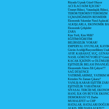
Rüyada Uçmak Güzel Oluyor
ACI İLACI KİM İÇECEK?
Ümmet Bilinci, Vatandaşlık Bilinci, 
TERÖR/TERÖRİST/TERÖRİZM
UÇMADIĞIMIZIN RESMİDİR
Ekonomik Sıkıntılar Nasıl Aşılacak
ALKIŞLARLA, EKONOMİK BAT
Ekonomik Çelişkiler
ZARA
Kim Yerli, Kim Milli?
EĞİTİM/ÖĞRETİM
BELİRSİZLİK YORAR!
EMPERYAL OYUNLAR, KAYB
Gücün Acizliği/Rasyonellikten Uzak
AYIP, KABAHAT, SUÇ, GÜNAH (
NASIL GÖRÜNÜYORUZ? Görüyo
KACAK İÇKİNİN ve ÖLÜMLER
EŞİTSİZLİK BELASI İNSANL
Ekonomide Alarm Zili Çalıyor!!!
SAĞ DÜŞÜNCE
YATIRIMLARIMIZ, YATIRIM M
Kirizden Ne Zaman Çıkarız?
YANLIŞ KARAR EŞİTTİR ZARA
EŞİTSİZLİK YARATMAK!
SİYASAL TERCİH Mİ, EKONO
HANİ, İLK ON BÜYÜK EKON
DEMOKRASİ VE Darbe
MUHALEFET ve CHP
HATALAR, HATALARI DOĞUR
ALKIŞ, BİR DAHA ALKIŞ!!!