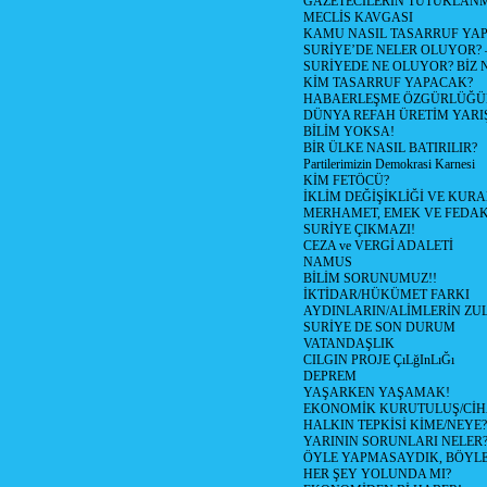
GAZETECİLERİN TUTUKLAN
MECLİS KAVGASI
KAMU NASIL TASARRUF YAP
SURİYE’DE NELER OLUYOR? – 1
SURİYEDE NE OLUYOR? BİZ 
KİM TASARRUF YAPACAK?
HABAERLEŞME ÖZGÜRLÜĞÜN
DÜNYA REFAH ÜRETİM YARIŞ
BİLİM YOKSA!
BİR ÜLKE NASIL BATIRILIR?
Partilerimizin Demokrasi Karnesi
KİM FETÖCÜ?
İKLİM DEĞİŞİKLİĞİ VE KURA
MERHAMET, EMEK VE FEDA
SURİYE ÇIKMAZI!
CEZA ve VERGİ ADALETİ
NAMUS
BİLİM SORUNUMUZ!!
İKTİDAR/HÜKÜMET FARKI
AYDINLARIN/ALİMLERİN ZUL
SURİYE DE SON DURUM
VATANDAŞLIK
CILGIN PROJE ÇıLğInLıĞı
DEPREM
YAŞARKEN YAŞAMAK!
EKONOMİK KURUTULUŞ/Cİ
HALKIN TEPKİSİ KİME/NEYE?
YARININ SORUNLARI NELER
ÖYLE YAPMASAYDIK, BÖYLE
HER ŞEY YOLUNDA MI?