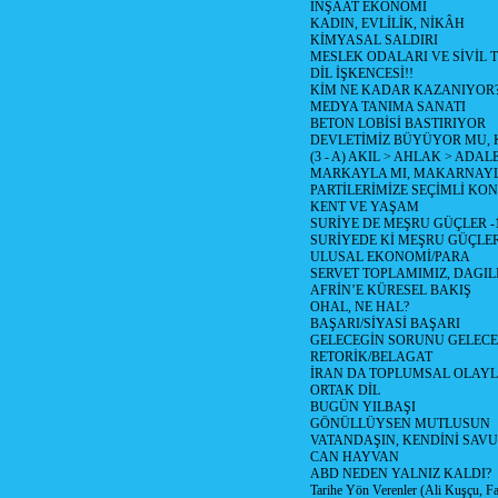
İNŞAAT EKONOMİ
KADIN, EVLİLİK, NİKÂH
KİMYASAL SALDIRI
MESLEK ODALARI VE SİVİL
DİL İŞKENCESİ!!
KİM NE KADAR KAZANIYOR
MEDYA TANIMA SANATI
BETON LOBİSİ BASTIRIYOR
DEVLETİMİZ BÜYÜYOR MU,
(3 - A) AKIL > AHLAK > ADAL
MARKAYLA MI, MAKARNAYLA
PARTİLERİMİZE SEÇİMLİ KO
KENT VE YAŞAM
SURİYE DE MEŞRU GÜÇLER -
SURİYEDE Kİ MEŞRU GÜÇLE
ULUSAL EKONOMİ/PARA
SERVET TOPLAMIMIZ, DAGIL
AFRİN’E KÜRESEL BAKIŞ
OHAL, NE HAL?
BAŞARI/SİYASİ BAŞARI
GELECEGİN SORUNU GELECEK
RETORİK/BELAGAT
İRAN DA TOPLUMSAL OLAY
ORTAK DİL
BUGÜN YILBAŞI
GÖNÜLLÜYSEN MUTLUSUN
VATANDAŞIN, KENDİNİ SAV
CAN HAYVAN
ABD NEDEN YALNIZ KALDI?
Tarihe Yön Verenler (Ali Kuşçu, Fa