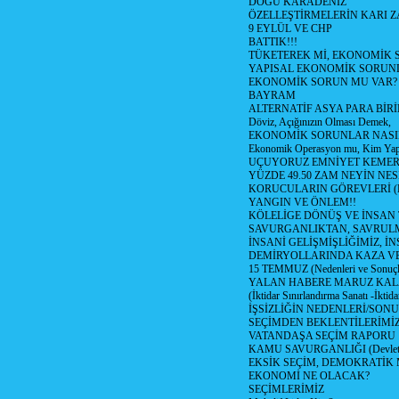
DOĞU KARADENİZ
ÖZELLEŞTİRMELERİN KARI Z
9 EYLÜL VE CHP
BATTIK!!!
TÜKETEREK Mİ, EKONOMİK 
YAPISAL EKONOMİK SORUN
EKONOMİK SORUN MU VAR?
BAYRAM
ALTERNATİF ASYA PARA BİRİ
Döviz, Açığınızın Olması Demek,
EKONOMİK SORUNLAR NASIL
Ekonomik Operasyon mu, Kim Yap
UÇUYORUZ EMNİYET KEMERİN
YÜZDE 49.50 ZAM NEYİN NES
KORUCULARIN GÖREVLERİ (Polis
YANGIN VE ÖNLEM!!
KÖLELİGE DÖNÜŞ VE İNSAN 
SAVURGANLIKTAN, SAVRULM
İNSANİ GELİŞMİŞLİĞİMİZ, İ
DEMİRYOLLARINDA KAZA V
15 TEMMUZ (Nedenleri ve Sonuçl
YALAN HABERE MARUZ KA
(İktidar Sınırlandırma Sanatı -İktida
İŞSİZLİĞİN NEDENLERİ/SON
SEÇİMDEN BEKLENTİLERİMİZ
VATANDAŞA SEÇİM RAPORU
KAMU SAVURGANLIĞI (Devlet n
EKSİK SEÇİM, DEMOKRATİK 
EKONOMİ NE OLACAK?
SEÇİMLERİMİZ