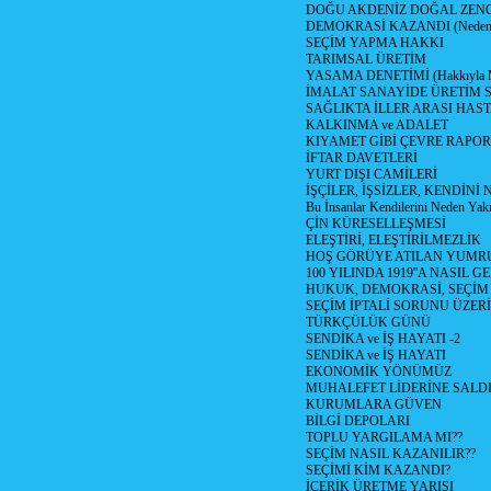
DOĞU AKDENİZ DOĞAL ZENG
DEMOKRASİ KAZANDI (Neden D
SEÇİM YAPMA HAKKI
TARIMSAL ÜRETİM
YASAMA DENETİMİ (Hakkıyla Me
İMALAT SANAYİDE ÜRETİM
SAĞLIKTA İLLER ARASI HAS
KALKINMA ve ADALET
KIYAMET GİBİ ÇEVRE RAPO
İFTAR DAVETLERİ
YURT DIŞI CAMİLERİ
İŞÇİLER, İŞSİZLER, KENDİN
Bu İnsanlar Kendilerini Neden Yak
ÇİN KÜRESELLEŞMESİ
ELEŞTİRİ, ELEŞTİRİLMEZLİK
HOŞ GÖRÜYE ATILAN YUMR
100 YILINDA 1919''A NASIL G
HUKUK, DEMOKRASİ, SEÇİM
SEÇİM İPTALİ SORUNU ÜZER
TÜRKÇÜLÜK GÜNÜ
SENDİKA ve İŞ HAYATI -2
SENDİKA ve İŞ HAYATI
EKONOMİK YÖNÜMÜZ
MUHALEFET LİDERİNE SALD
KURUMLARA GÜVEN
BİLGİ DEPOLARI
TOPLU YARGILAMA MI??
SEÇİM NASIL KAZANILIR??
SEÇİMİ KİM KAZANDI?
İÇERİK ÜRETME YARIŞI