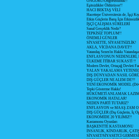
ÖNGÖRÜ/Öngörüsüzlük!!
Eşitsizlikler Öldürüyor!!
HACI BEKTAŞ VELİ
Hacettepe Üniversitesin de, İşçi Kıy
Etkin Güçlerin Barış İçin Etkinsizlik
İŞÇİ ÇALIŞMA SÜRELERİ
Sanal Gerçeklik Nedir?
TEPKİSİZ TOPLUM!!
ÖNEMLİ GÜNLER
SİYASETTE, SİYASETSİZLİK!
AKLA, VİCDANA DAVET!!
Vatandaş Sezen'in Hakkı Vatandaşa
ENFLASYONUN NEDENLERİ, N
ÜLKEME İTİBAR SUKASTİ !!
Modern Devlet, Ortaçağ Devleti Far
YALAN YAKALAMA YETENEG
DIŞ DÜNYADAN NASIL GÖR
DIŞ GÜÇLER NE ALEM DE!!!
YENİ EKONOMİK MODEL (Dövize
Tepki Gösterme Hakkı!
HÜKÜMETİ ANLAMAK LAZI
EKONOMİK HATALAR!
NEDEN PARTİ TUTARIZ?
ENFLASYON ve MAAŞ ZAM 
DIŞ GÜÇLER (Dış Güçlerin, İç O
EKONOMİDE 20 YILIMIZ!!
Kastamonu Oyunları
BAŞKENTTE KASTAMONU
İNSANLIK, KİNDARLIK, ÇATI
SİYASET/SİYASETCİ GERMESİ