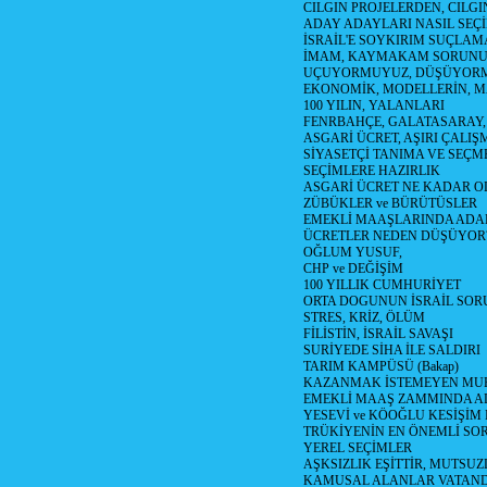
CILGIN PROJELERDEN, CILGIN
ADAY ADAYLARI NASIL SEÇİ
İSRAİL'E SOYKIRIM SUÇLAMA
İMAM, KAYMAKAM SORUN
UÇUYORMUYUZ, DÜŞÜYORM
EKONOMİK, MODELLERİN, MA
100 YILIN, YALANLARI
FENRBAHÇE, GALATASARAY,
ASGARİ ÜCRET, AŞIRI ÇALIŞ
SİYASETÇİ TANIMA VE SEÇME
SEÇİMLERE HAZIRLIK
ASGARİ ÜCRET NE KADAR OLM
ZÜBÜKLER ve BÜRÜTÜSLER
EMEKLİ MAAŞLARINDA ADA
ÜCRETLER NEDEN DÜŞÜYOR
OĞLUM YUSUF,
CHP ve DEĞİŞİM
100 YILLIK CUMHURİYET
ORTA DOGUNUN İSRAİL SO
STRES, KRİZ, ÖLÜM
FİLİSTİN, İSRAİL SAVAŞI
SURİYEDE SİHA İLE SALDIRI
TARIM KAMPÜSÜ (Bakap)
KAZANMAK İSTEMEYEN MU
EMEKLİ MAAŞ ZAMMINDA A
YESEVİ ve KÖOĞLU KESİŞİM
TRÜKİYENİN EN ÖNEMLİ SO
YEREL SEÇİMLER
AŞKSIZLIK EŞİTTİR, MUTSUZ
KAMUSAL ALANLAR VATAND