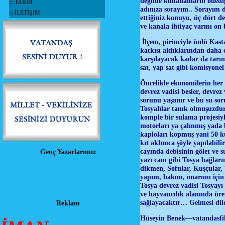
degilde kullananların ödedi
::
TARİH
adınıza sorayım.. Sorayım d
::
İLETİŞİM
ettiğiniz konuyu, üç dört 
ve kanala ihtiyaç varmı o
İlçem, pirinciyle ünlü Kasta
katkısı aldıklarından daha 
karşılayacak kadar da tarım
sat, yap sat gibi komisyonel 
Öncelikle ekonomilerin her 
devrez vadisi besler, devrez
sorunu yaşanır ve bu su sor
Tosyalılar tanık olmuşuzdur
komple bir sulama projesiyl
motorları ya çalınmış yada 
kaploları kopmuş yani 50 ku
kıt aklımca şöyle yapılabi
cayında debisinin gölet ve
Genç Yazarlarımız
yazı cam gibi Tosya bağları
dikmen, Sofular, Kuşçular, 
yapım, bakım, onarımı için
Tosya devrez vadisi Tosyayı
ve hayvancılık alanında ür
sağlayacaktır… Gelmesi dileğ
Reklam
Hüseyin Benek—vatandasfik