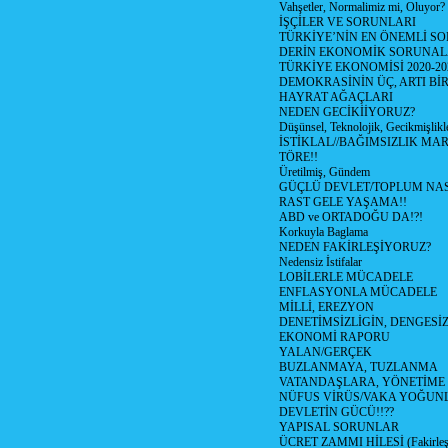
Vahşetler, Normalimiz mi, Oluyor?
İŞÇİLER VE SORUNLARI
TÜRKİYE’NİN EN ÖNEMLİ SO
DERİN EKONOMİK SORUNA
TÜRKİYE EKONOMİSİ 2020-20
DEMOKRASİNİN ÜÇ, ARTI Bİ
HAYRAT AĞAÇLARI
NEDEN GECİKİİYORUZ?
Düşünsel, Teknolojik, Gecikmişlikle
İSTİKLAL//BAĞIMSIZLIK MAR
TÖRE!!
Üretilmiş, Gündem
GÜÇLÜ DEVLET/TOPLUM NAS
RAST GELE YAŞAMA!!
ABD ve ORTADOĞU DA!?!
Korkuyla Baglama
NEDEN FAKİRLEŞİYORUZ?
Nedensiz İstifalar
LOBİLERLE MÜCADELE
ENFLASYONLA MÜCADELE
MİLLİ, EREZYON
DENETİMSİZLİGİN, DENGESİZ
EKONOMİ RAPORU
YALAN/GERÇEK
BUZLANMAYA, TUZLANMA
VATANDAŞLARA, YÖNETİME
NÜFUS VİRÜS/VAKA YOĞUN
DEVLETİN GÜCÜ!!??
YAPISAL SORUNLAR
ÜCRET ZAMMI HİLESİ (Fakirle