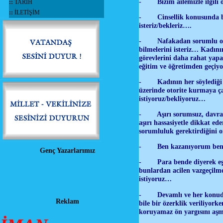
- Bizim ailemizle ilgili 
::
TARİH
::
İLETİŞİM
- Cinsellik konusunda biraz
isteriz/bekleriz….
- Nafakadan sorumlu olma
bilmelerini isteriz… Kadın
görevlerini daha rahat yapa
eğitim ve öğretimden geçiyo
- Kadının her söylediği a
üzerinde otorite kurmaya ça
istiyoruz/bekliyoruz…
- Aşırı sorumsuz, davranm
aşırı hassasiyetle dikkat ed
sorumluluk gerektirdiğini o
- Ben kazanıyorum ben ist
Genç Yazarlarımız
- Para bende diyerek eşine
bunlardan acilen vazgeçilme
istiyoruz…
- Devamlı ve her konuda k
Reklam
bile bir özerklik veriliyork
koruyamaz ön yargısını aşm