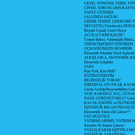
GENEL YÖNETİM, YEREL YÖ
CİNSEL SORUNLARIN KAYN
YAPAY GÜNDEM
SALGINDA SAĞLIK!
LİDERE TEHDİT, LİDERLERE 
DEVLETTE (Yönetim de) DENGE
Rüyada Uçmak Güzel Oluyor
ACI İLACI KİM İÇECEK?
Ümmet Bilinci, Vatandaşlık Bilinci, 
TERÖR/TERÖRİST/TERÖRİZM
UÇMADIĞIMIZIN RESMİDİR
Ekonomik Sıkıntılar Nasıl Aşılacak
ALKIŞLARLA, EKONOMİK BAT
Ekonomik Çelişkiler
ZARA
Kim Yerli, Kim Milli?
EĞİTİM/ÖĞRETİM
BELİRSİZLİK YORAR!
EMPERYAL OYUNLAR, KAYB
Gücün Acizliği/Rasyonellikten Uzak
AYIP, KABAHAT, SUÇ, GÜNAH (
NASIL GÖRÜNÜYORUZ? Görüyo
KACAK İÇKİNİN ve ÖLÜMLER
EŞİTSİZLİK BELASI İNSANL
Ekonomide Alarm Zili Çalıyor!!!
SAĞ DÜŞÜNCE
YATIRIMLARIMIZ, YATIRIM M
Kirizden Ne Zaman Çıkarız?
YANLIŞ KARAR EŞİTTİR ZARA
EŞİTSİZLİK YARATMAK!