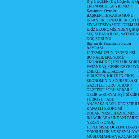
DIŞ GÜÇLER (Dış Güçlerin, İç O
EKONOMİDE 20 YILIMIZ!!
Kastamonu Oyunları
BAŞKENTTE KASTAMONU
İNSANLIK, KİNDARLIK, ÇATI
SİYASET/SİYASETCİ GERMESİ
KRİZ EKONOMİSİNDEN ÇIKIŞ
SEÇİM BARAJI DA, VATANDAŞ
GÖÇ SORUNU
Bayram da Yaşanılan Sorunlar
BAYRAM
15 TEMMUZ'UN NEDENLERİ
BU NASIL EKONOMİ?
EKONOMİK EŞİTSİZLİK SOR
VATANDAŞ, GENELGEYE UY
EMEKLİ Biz Emeklililer!
VİRÜSTEN, KRİZDEN ÇIKIŞ
EKONOMİNİN SİNİR UCLARI
GAZETECİ SORU SORAR!!
GAZETECİ SORU SORAR!!
GELİR ve SOSYAL EŞİTSİZLİK
TÜRKİYE – ABD
ANAYASA NASIL DEGİŞTİRİL
KANALLI EKONOMİ
DOLAR, NASIL HAZİNEMİZE D
İKİ ACIK ARASINDAKİ FARK!
NEDEN>SONUÇ
TOPLUMSAL DÜZENE LEGAL/
YOKSULLUK VE SOSYAL Y
MÜSLÜMANDAN KAÇAN MÜ