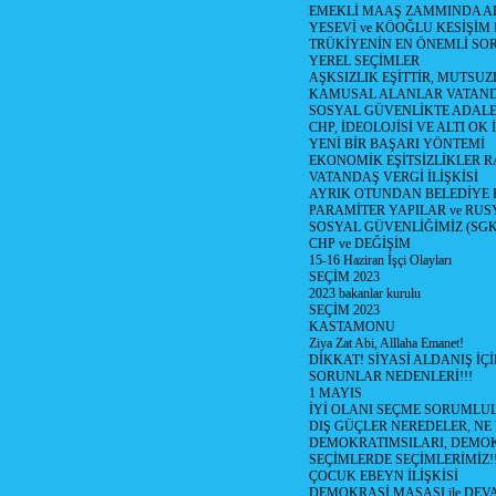
EMEKLİ MAAŞ ZAMMINDA A
YESEVİ ve KÖOĞLU KESİŞİM
TRÜKİYENİN EN ÖNEMLİ SO
YEREL SEÇİMLER
AŞKSIZLIK EŞİTTİR, MUTSUZ
KAMUSAL ALANLAR VATAND
SOSYAL GÜVENLİKTE ADALE
CHP, İDEOLOJİSİ VE ALTI OK 
YENİ BİR BAŞARI YÖNTEMİ
EKONOMİK EŞİTSİZLİKLER 
VATANDAŞ VERGİ İLİŞKİSİ
AYRIK OTUNDAN BELEDİYE
PARAMİTER YAPILAR ve RUS
SOSYAL GÜVENLİĞİMİZ (SGK
CHP ve DEĞİŞİM
15-16 Haziran İşçi Olayları
SEÇİM 2023
2023 bakanlar kurulu
SEÇİM 2023
KASTAMONU
Ziya Zat Abi, Alllaha Emanet!
DİKKAT! SİYASİ ALDANIŞ İÇİ
SORUNLAR NEDENLERİ!!!
1 MAYIS
İYİ OLANI SEÇME SORUMLU
DIŞ GÜÇLER NEREDELER, NE
DEMOKRATIMSILARI, DEMOK
SEÇİMLERDE SEÇİMLERİMİZ!
ÇOCUK EBEYN İLİŞKİSİ
DEMOKRASİ MASASI ile DEV