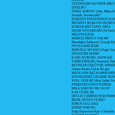
VATANDAŞIN KUYRUK HİKA
İZSİZLİK!!
TEMEL SORUN!! (Aklı, Bilimi Dı
Sorumlu, Sorumsuzlar!!
BAŞKENT POSTASINDAN K
BELEDİYE BAŞKANI SEÇİMİ 
KURTAR BİZİ YAPAY ZEKA
SEÇİM SÖYLEMLERİ (Ak Parti)
MİLLİYETÇİLİK
MERKEZ MEDYA VAR MI?
Hissettiğim Enflasyon! (Gerçek En
PİYASA EMİCİLERİ
ZORUNLU SİYASET (Özgür Seç
SİYASETİM NEDİR?
KAMU KURUMU, BANKASI
TARİH ETKİLER (Alzaymırlı Topl
BEYİNLER GÖÇÜYOR, SERM
Ankara Kasder-Fed de Bir gün
MEDYANIN İŞÇİ HABERLERİ
2018 BİLİMSEL GELİŞME MU
YENİ, YENİ Mİ? (Hoş Geldin Yeni
PORŞESİNİ SATAN PATRON
BEKA SORUNU MU OLUR?
KAR GÜZEL DE
DEVLET ÜZERİNE DÜŞÜNME
BİLİM, DÜNYA VE BİZ!!
SORUN ALGI AKLI
ENERJİ SORUNU
Doğu Ekspresiyle Kars’a Yolculuk