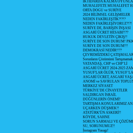
İKTİDARDA KALMA OYUNLA
MUHALEFETE MUHALEFET H
ORTA DOGU ve SURİYE
2024 BİLİMSEL GELİŞMELER
NEDEN FAKİRLEŞTİK?!?!?
NEDEN FAKİRLEŞİYORUZ?!?!
SURİYE DE, BARIŞIN İNŞASI
ASGARİ ÜCRET HESABI!!??
HUKUK DEVLETİN ÇIKIŞ!!
SURİYE DE SON DURUM! PK
SURİYE DE SON DURUM!!!
DEMOKRASİ NEDİR!!??
ÇEVREMİZDEKİ ÇATIŞMALAR (S
Sorunların Çözümünü Tartışmamak
VATANDAŞ, CHP ve CHP’Lİ
ASGARİ ÜCRET 2024-2025 Z
YUSUF'LAR ÖLÜR, YUSUF’LA
ASGARİ ÜCRET, ASGARİ YAŞ
ANOMİ ve SAVRULAN TOPLU
MERKEZ SİYASET
TÜRKİYE’DE CİNAYETLER
SALDIRGAN İSRAİL
DÜĞÜNLERİN ÖNEMİ!
TARTIŞMA KONULARIMIZ AN
UÇARKEN DÜŞMEK!!
ATATÜRK'ÜN ASKERİ!!
KÖYDE, SAHNE
SORUN SARMALI VE ÇÖZÜML
SU, SORUNUMUZ!!
İnstagram Yasagı!