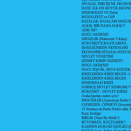
SİYASAL TERCİH Mİ, EKONO
HANİ, İLK ON BÜYÜK EKON
DEMOKRASİ VE Darbe
MUHALEFET ve CHP
HATALAR, HATALARI DOĞUR
ALKIŞ, BİR DAHA ALKIŞ!!!
ADİL Mİ?
DOĞU AKDENİZ
SIRSIZLIK (Mahremin Yıkılışı)
HÜKÜMET İCRAATLARINA
İŞSİZLİĞİMİZİN NEDENLERİ
EKONOMİK/SİYASAL/SOSYA
DEVLET YÖNETİMİ
HİZMET KİMİN HİZMETİ?
DOGU AKDENİZ
NEYE TEŞVİK, NEYE KÖSTEK
KRİZLERDEN KİRİZ BEGEN -1
KRİZLERDEN KİRİZ BEGEN
DEMOKRASİ KRİZİ
SARHOŞ DEVLET SEDROMU!!
HÜKÜMET - DEVLET KİRİZİ
Araba fiaytları neden uctu?
MESCİDLER (Ayasofyayı Kebir C
CEPHEDEN, CEPHEYE (Sorundan
15 Temmuz da Darbe Neden oldu, 
Kiriz Sözlüğü
BİRLİK (Nasıl Bir Birlik?)
BÜYÜRKEN, KÜÇÜLMEK!!
KADININ HUKUKİ EŞİTLİĞİ (İsta