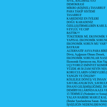
SİVİL, BAGIMSIZ STÖ
DEMOKRASİ
MİKRO (KİŞİSEL) TASARRUF
PARA TAKİP SİSTEMİ
TASARRUF
KAREDENİZ EN İYİLERİ
DOĞU KARADENİZ
ÖZELLEŞTİRMELERİN KARI Z
9 EYLÜL VE CHP
BATTIK!!!
TÜKETEREK Mİ, EKONOMİK 
YAPISAL EKONOMİK SORUN
EKONOMİK SORUN MU VAR?
BAYRAM
ALTERNATİF ASYA PARA BİRİ
Döviz, Açığınızın Olması Demek,
EKONOMİK SORUNLAR NASIL
Ekonomik Operasyon mu, Kim Yap
UÇUYORUZ EMNİYET KEMERİN
YÜZDE 49.50 ZAM NEYİN NES
KORUCULARIN GÖREVLERİ (Polis
YANGIN VE ÖNLEM!!
KÖLELİGE DÖNÜŞ VE İNSAN 
SAVURGANLIKTAN, SAVRULM
İNSANİ GELİŞMİŞLİĞİMİZ, İ
DEMİRYOLLARINDA KAZA V
15 TEMMUZ (Nedenleri ve Sonuçl
YALAN HABERE MARUZ KA
(İktidar Sınırlandırma Sanatı -İktida
İŞSİZLİĞİN NEDENLERİ/SON