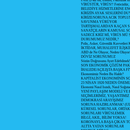
FAİZ (Faiz mi, Zulüm, Faizsizlik m
VİRÜSTÜR, VİRÜS!! Fetöcüdür, 
BELEDİYE HİZMETLERİNE E
KİRİZİN AYAK SESLERİNİ D
KİRİZE/SORUNA ACIK TOPL
SAVUNMA YÜRÜYOR
TARTIŞMALARDAN KAÇAN Sİ
SANATÇILARIN KAMUSAL S
SADECE KRİZ Mİ, VİRÜS MÜ
DURUMUMUZ NEDİR,?
Polis, Asker, Güvenlik Kuvvetleri 
İKTİDAR, MUHALEFET İLİŞKİ
ABD de Ne Oluyor, Neden Oluyor
DÖVİZ SORUNUMUZ
Sözün Doğrusunu Ayırt Edebilmek
SON EKONOMİK ÇÖZÜM PAK
İHALEDE/AÇILIŞTA BAŞKA F
Ekonomimiz Neden Bu Halde?
KAPİTALİST EKONOMİNİN S
23 NİSAN 1920 NEDEN ÖNEML
Ekonomi Nasıl Isındı, Nasıl Soğuta
YENİ PAYLAŞIM MODELİ VE
SEÇİMLERİMİZ, YAŞANTIMIZ
DEMOKRASİ ARAYIŞIMIZ
SORUNA HAZIRLANMAK! (U
KÜRESEL SORUNLAR, ORTAK
SORUNLARI VİRÜSLEMEK
BİLGİ, AKIL, BİLİM YOKSA!
KORONAYLA BAŞA ÇIKAN TO
ALTTA YATAN SORUNLAR