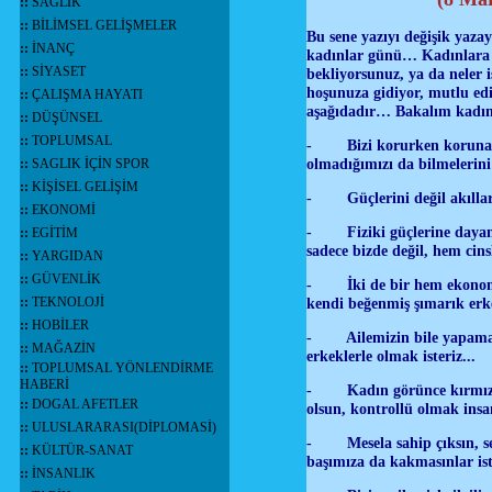
::
SAĞLIK
::
BİLİMSEL GELİŞMELER
Bu sene yazıyı değişik yaz
::
İNANÇ
kadınlar günü… Kadınlara s
::
SİYASET
bekliyorsunuz, ya da neler 
hoşunuza gidiyor, mutlu edi
::
ÇALIŞMA HAYATI
aşağıdadır… Bakalım kadınl
::
DÜŞÜNSEL
::
TOPLUMSAL
- Bizi korurken korunana s
olmadığımızı da bilmelerini 
::
SAGLIK İÇİN SPOR
::
KİŞİSEL GELİŞİM
- Güçlerini değil akıllarını
::
EKONOMİ
- Fiziki güçlerine dayanar
::
EGİTİM
sadece bizde değil, hem cin
::
YARGIDAN
::
GÜVENLİK
- İki de bir hem ekonomik
::
TEKNOLOJİ
kendi beğenmiş şımarık erk
::
HOBİLER
- Ailemizin bile yapamadığı
::
MAĞAZİN
erkeklerle olmak isteriz...
::
TOPLUMSAL YÖNLENDİRME
HABERİ
- Kadın görünce kırmızı gö
::
DOGAL AFETLER
olsun, kontrollü olmak ins
::
ULUSLARARASI(DİPLOMASİ)
- Mesela sahip çıksın, sevg
::
KÜLTÜR-SANAT
başımıza da kakmasınlar is
::
İNSANLIK