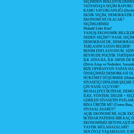
SEÇİMDEN BEKLENTİLERİMİZ
VATANDAŞA SEÇİM RAPORU
KAMU SAVURGANLIĞI (Devlet n
EKSİK SEÇİM, DEMOKRATİK 
EKONOMİ NE OLACAK?
SEÇİMLERİMİZ
Muhalif Lider Kim?
YANLIŞ EKONOMİK BİLGİLE
NEDEN SEÇİM?? NASIL SEÇİM
DEMOKRASİ DE, DEMOKRASİ
TARLASINI SATAN REÇBER!
BENİM ENFLASYONUM, SİZ
BEYHUDE POLİTİK TARTIŞMA
İLK 10'DA DA, İLK 100'DE D
(Döviz Artışı ve Nedenleri, Sorumlu
BİZE OPERASYON YAPAN HA
ÖNSEÇİMSİZ DEMORKASİ OL
HÜKÜMET DÜŞÜRMEK (Hükümet
SİYASETÇİ DİNLEME/ŞEÇME 
ÇİN NASIL UÇUYOR?
MUHALEFET İKTİDAR, DEMO
İLKE, YÖNTEM, DEGER = SEÇ
GERİLEN SİYASETİN PATLAM
BİNA ÜRETİR Mİ? (Üreten Bina, 
SİYASAL ESARET!!
AÇIK EKONOMİ Mİ, AÇIK EK
İKTİDAR PATİSİNE BİR KAÇ Ö
EKONOMİMİZ BETONLAŞTI M
YASTIK MÜLAHAZALARI!!
SEN ÖYLE YAŞAMASAN, O B