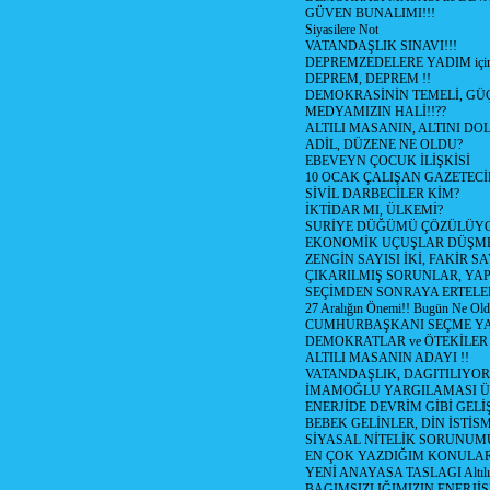
GÜVEN BUNALIMI!!!
Siyasilere Not
VATANDAŞLIK SINAVI!!!
DEPREMZEDELERE YADIM için
DEPREM, DEPREM !!
DEMOKRASİNİN TEMELİ, GÜÇ
MEDYAMIZIN HALİ!!??
ALTILI MASANIN, ALTINI D
ADİL, DÜZENE NE OLDU?
EBEVEYN ÇOCUK İLİŞKİSİ
10 OCAK ÇALIŞAN GAZETEC
SİVİL DARBECİLER KİM?
İKTİDAR MI, ÜLKEMİ?
SURİYE DÜĞÜMÜ ÇÖZÜLÜY
EKONOMİK UÇUŞLAR DÜŞME
ZENGİN SAYISI İKİ, FAKİR S
ÇIKARILMIŞ SORUNLAR, YA
SEÇİMDEN SONRAYA ERTEL
27 Aralığın Önemi!! Bugün Ne Ol
CUMHURBAŞKANI SEÇME YA
DEMOKRATLAR ve ÖTEKİLER
ALTILI MASANIN ADAYI !!
VATANDAŞLIK, DAGITILIYOR
İMAMOĞLU YARGILAMASI Ü
ENERJİDE DEVRİM GİBİ GEL
BEBEK GELİNLER, DİN İSTİS
SİYASAL NİTELİK SORUNUM
EN ÇOK YAZDIĞIM KONULA
YENİ ANAYASA TASLAGI Altılı
BAGIMSIZLIĞIMIZIN ENERJİS