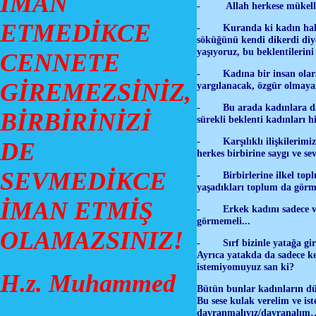
İMAN
- Allah herkese mükellef o
ETMEDİKCE
- Kuranda ki kadın haklar
söküğünü kendi dikerdi diye
yaşıyoruz, bu beklentilerini
CENNETE
- Kadına bir insan olarak 
GİREMEZSİNİZ,
yargılanacak, özgür olmaya
- Bu arada kadınlara da so
BİRBİRİNİZİ
sürekli beklenti kadınları 
- Karşılıklı ilişkilerimizi
DE
herkes birbirine saygı ve se
SEVMEDİKCE
- Birbirlerine ilkel toplu
yaşadıkları toplum da görme
İMAN ETMİŞ
- Erkek kadını sadece ve s
görmemeli...
OLAMAZSINIZ!
- Sırf bizinle yatağa girme
Ayrıca yatakda da sadece ke
istemiyomuyuz san ki?
H.z. Muhammed
Bütün bunlar kadınların düş
Bu sese kulak verelim ve ist
davranmalıyız/davranalım… 