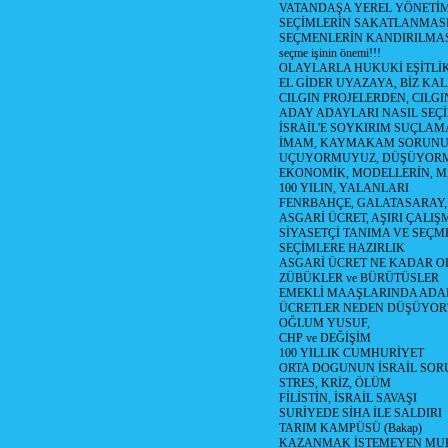
VATANDAŞA YEREL YÖNETİ
SEÇİMLERİN SAKATLANMASI
SEÇMENLERİN KANDIRILMAS
seçme işinin önemi!!!
OLAYLARLA HUKUKİ EŞİTLİK 
EL GİDER UYAZAYA, BİZ KAL
CILGIN PROJELERDEN, CILGIN
ADAY ADAYLARI NASIL SEÇİ
İSRAİL'E SOYKIRIM SUÇLAMA
İMAM, KAYMAKAM SORUN
UÇUYORMUYUZ, DÜŞÜYORM
EKONOMİK, MODELLERİN, MA
100 YILIN, YALANLARI
FENRBAHÇE, GALATASARAY,
ASGARİ ÜCRET, AŞIRI ÇALIŞ
SİYASETÇİ TANIMA VE SEÇME
SEÇİMLERE HAZIRLIK
ASGARİ ÜCRET NE KADAR OLM
ZÜBÜKLER ve BÜRÜTÜSLER
EMEKLİ MAAŞLARINDA ADA
ÜCRETLER NEDEN DÜŞÜYOR
OĞLUM YUSUF,
CHP ve DEĞİŞİM
100 YILLIK CUMHURİYET
ORTA DOGUNUN İSRAİL SO
STRES, KRİZ, ÖLÜM
FİLİSTİN, İSRAİL SAVAŞI
SURİYEDE SİHA İLE SALDIRI
TARIM KAMPÜSÜ (Bakap)
KAZANMAK İSTEMEYEN MU