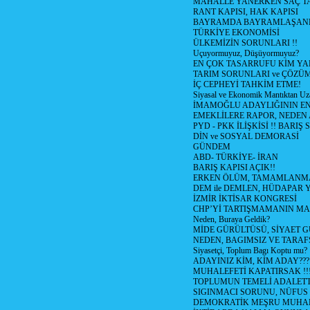
MAHALLE YANERKEN SAÇ T
RANT KAPISI, HAK KAPISI
BAYRAMDA BAYRAMLAŞAN
TÜRKİYE EKONOMİSİ
ÜLKEMİZİN SORUNLARI !!
Uçuyormuyuz, Düşüyormuyuz?
EN ÇOK TASARRUFU KİM YA
TARIM SORUNLARI ve ÇÖZÜ
İÇ CEPHEYİ TAHKİM ETME!
Siyasal ve Ekonomik Mantıktan Uz
İMAMOĞLU ADAYLIĞININ EN
EMEKLİLERE RAPOR, NEDEN
PYD - PKK İLİŞKİSİ !! BARIŞ 
DİN ve SOSYAL DEMORASİ
GÜNDEM
ABD- TÜRKİYE- İRAN
BARIŞ KAPISI AÇIK!!
ERKEN ÖLÜM, TAMAMLANMA
DEM ile DEMLEN, HÜDAPAR
İZMİR İKTİSAR KONGRESİ
CHP’Yİ TARTIŞMAMANIN MAL
Neden, Buraya Geldik?
MİDE GÜRÜLTÜSÜ, SİYAET 
NEDEN, BAGIMSIZ VE TARAF
Siyasetçi, Toplum Bagı Koptu mu?
ADAYINIZ KİM, KİM ADAY???
MUHALEFETİ KAPATIRSAK !!
TOPLUMUN TEMELİ ADALETTİ
SIGINMACI SORUNU, NÜFUS
DEMOKRATİK MEŞRU MUHAL