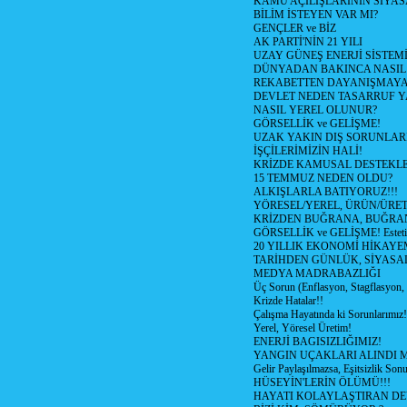
KAMU AÇILIŞLARININ SİYAS
BİLİM İSTEYEN VAR MI?
GENÇLER ve BİZ
AK PARTİ'NİN 21 YILI
UZAY GÜNEŞ ENERJİ SİSTEM
DÜNYADAN BAKINCA NASI
REKABETTEN DAYANIŞMAY
DEVLET NEDEN TASARRUF 
NASIL YEREL OLUNUR?
GÖRSELLİK ve GELİŞME!
UZAK YAKIN DIŞ SORUNLAR
İŞÇİLERİMİZİN HALİ!
KRİZDE KAMUSAL DESTEKL
15 TEMMUZ NEDEN OLDU?
ALKIŞLARLA BATIYORUZ!!!
YÖRESEL/YEREL, ÜRÜN/ÜRE
KRİZDEN BUĞRANA, BUĞRA
GÖRSELLİK ve GELİŞME! Estetik m
20 YILLIK EKONOMİ HİKAYEM
TARİHDEN GÜNLÜK, SİYASA
MEDYA MADRABAZLIĞI
Üç Sorun (Enflasyon, Stagflasyon,
Krizde Hatalar!!
Çalışma Hayatında ki Sorunlarımız!
Yerel, Yöresel Üretim!
ENERJİ BAGISIZLIĞIMIZ!
YANGIN UÇAKLARI ALINDI M
Gelir Paylaşılmazsa, Eşitsizlik Sonu
HÜSEYİN'LERİN ÖLÜMÜ!!!
HAYATI KOLAYLAŞTIRAN D