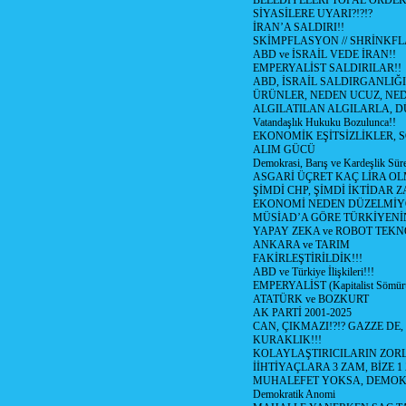
BELEDİYELERİ TOPAL ÖRDE
SİYASİLERE UYARI?!?!?
İRAN’A SALDIRI!!
SKİMPFLASYON // SHRİNKF
ABD ve İSRAİL VEDE İRAN!!
EMPERYALİST SALDIRILAR!!
ABD, İSRAİL SALDIRGANLIĞI
ÜRÜNLER, NEDEN UCUZ, NED
ALGILATILAN ALGILARLA, D
Vatandaşlık Hukuku Bozulunca!!
EKONOMİK EŞİTSİZLİKLER, 
ALIM GÜCÜ
Demokrasi, Barış ve Kardeşlik Süre
ASGARİ ÜÇRET KAÇ LİRA OL
ŞİMDİ CHP, ŞİMDİ İKTİDAR Z
EKONOMİ NEDEN DÜZELMİY
MÜSİAD’A GÖRE TÜRKİYENİ
YAPAY ZEKA ve ROBOT TEKN
ANKARA ve TARIM
FAKİRLEŞTİRİLDİK!!!
ABD ve Türkiye İlişkileri!!!
EMPERYALİST (Kapitalist Sömü
ATATÜRK ve BOZKURT
AK PARTİ 2001-2025
CAN, ÇIKMAZI!?!? GAZZE DE,
KURAKLIK!!!
KOLAYLAŞTIRICILARIN ZORL
İİHTİYAÇLARA 3 ZAM, BİZE 1
MUHALEFET YOKSA, DEMOK
Demokratik Anomi