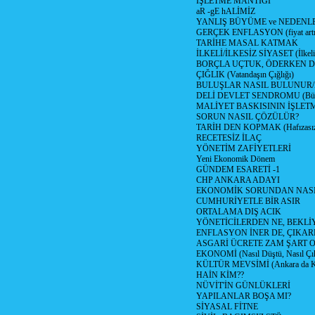
İŞLETME MANTIĞI
aR -gE hALİMİZ
YANLIŞ BÜYÜME ve NEDENLE
GERÇEK ENFLASYON (fiyat artış
TARİHE MASAL KATMAK
İLKELİ/İLKESİZ SİYASET (İlkeli/
BORÇLA UÇTUK, ÖDERKEN D
ÇIĞLIK (Vatandaşın Çığlığı)
BULUŞLAR NASIL BULUNUR
DELİ DEVLET SENDROMU (Büyük
MALİYET BASKISININ İŞLE
SORUN NASIL ÇÖZÜLÜR?
TARİH DEN KOPMAK (Hafızasız
RECETESİZ İLAÇ
YÖNETİM ZAFİYETLERİ
Yeni Ekonomik Dönem
GÜNDEM ESARETİ -1
CHP ANKARA ADAYI
EKONOMİK SORUNDAN NASIL
CUMHURİYETLE BİR ASIR
ORTALAMA DIŞ ACIK
YÖNETİCİLERDEN NE, BEKLİ
ENFLASYON İNER DE, ÇIKA
ASGARİ ÜCRETE ZAM ŞART O
EKONOMİ (Nasıl Düştü, Nasıl Çı
KÜLTÜR MEVSİMİ (Ankara da Kül
HAİN KİM??
NÜVİT'İN GÜNLÜKLERİ
YAPILANLAR BOŞA MI?
SİYASAL FİTNE