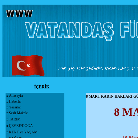
İÇERİK
::
Anasayfa
8 MART KADIN HAKLARI G
::
Haberler
::
Yazarlar
8 M
::
Sesli Makale
::
TARIM
::
ÇEVRE/DOGA
::
KENT ve YAŞAM
(8 Mar