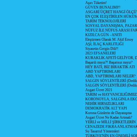
Aşırı Tüketim!
GÜVEN BUNALIMI!!
ASGARİ ÜÇRET HANGİ ÖLÇÜ
EN ÇOK ELEŞTİRİLEN HÜKÜ
TARIM TEKNOLOJİLERİ
SOSYAL DAYANIŞMA, PAZAR
NÜFUZ İLE NÜFUS ARASI FA
KIZILCA GÜN - ANITI
Eleştirmen Olarak M. Akif Ersoy
AŞI, İLAÇ KARLITLIĞI
Siyasetin Gergin Dili!!
2023 EFSANELERİ
KURAKLIK AFETİ GELİYOR, 
Başarılı mıyız?! Başarısız mıyız?
HEY BATI, BİZ BIRAKTIK ATI
ABD YAPTIRIMLARI
ABD, YAPTIRIMLARI NELER?
SALGIN SÖYLENTİLERİ (Dediko
SALGIN SÖYLENTİLERİ (Dediko
Asgari Ücret 2021
TARIM ve HAYVANCILIĞIMII
KORONOYLA, SALGINLA EK
NEHİR HIRSIZLIKLARI
DEMOKRATİK ALT YAPI
Korona Günlerin de Dayanışma
Asgari Ücret Ne Kadar Artmalı?
YERLİ ve MİLLİ ŞİRKETLERİ
CENAZEDE FIKRA ANLATMA
Su Tasarruf Yöntemleri
TÜRKİYE'NİN EN ÖNEMLİ SO