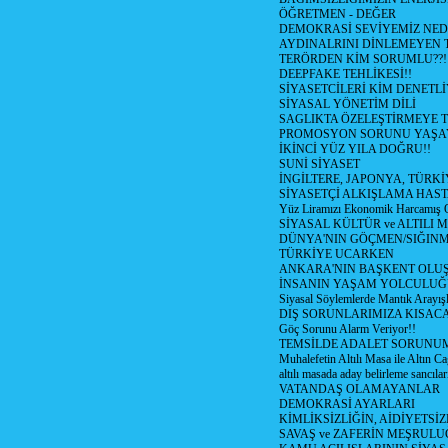
ÖĞRETMEN - DEĞER
DEMOKRASİ SEVİYEMİZ NED
AYDINALRINI DİNLEMEYEN
TERÖRDEN KİM SORUMLU??!
DEEPFAKE TEHLİKESİ!!
SİYASETCİLERİ KİM DENETL
SİYASAL YÖNETİM DİLİ
SAGLIKTA ÖZELEŞTİRMEYE T
PROMOSYON SORUNU YAŞA
İKİNCİ YÜZ YILA DOĞRU!!
SUNİ SİYASET
İNGİLTERE, JAPONYA, TÜRK
SİYASETÇİ ALKIŞLAMA HAST
Yüz Liramızı Ekonomik Harcamış 
SİYASAL KÜLTÜR ve ALTILI 
DÜNYA'NIN GÖÇMEN/SIĞIN
TÜRKİYE UCARKEN
ANKARA'NIN BAŞKENT OLU
İNSANIN YAŞAM YOLCULU
Siyasal Söylemlerde Mantık Arayışl
DIŞ SORUNLARIMIZA KISACA
Göç Sorunu Alarm Veriyor!!
TEMSİLDE ADALET SORUNUM
Muhalefetin Altılı Masa ile Altın Ca
altılı masada aday belirleme sancılar
VATANDAŞ OLAMAYANLAR
DEMOKRASİ AYARLARI
KİMLİKSİZLİĞİN, AİDİYETSİ
SAVAŞ ve ZAFERİN MEŞRUL