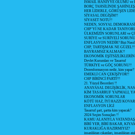
İSMAİL HANİYYE ÖLÜMÜ ve
BORÇ TAHSİLİNDE ŞAHİNLEŞ
HER LİDERLE, GÖRÜŞEN LİDE
SİYASAL DEGİŞİM!!
SİYASET NOTU!!
NEDEN, SOSYAL DEMOKRASİ
CHP’Yİ NE KADAR TANIYOR
ÜLKEMİZİN SORUNLARI ve 
SURİYE ve SURİYELİ SORUN
ENFLASYON NEDİR? Bizi Nasıl E
CHP, TARTIŞMAK NE GÜZEL!!
BAYRAMSIZ KALMAK!!
EKONOMİK EŞİTSİZLİKLERİN
Devlet Kurumları ve Tasarruf
TÜRKİYE ve GÖÇ SORUNU!!
Dezenformasyon nedir, kim yapar?
EMEKLİ CAN ÇEKİŞİYOR!!
CHP BİRİNCİ PARTİ!!!
21. Yüzyıl Becerileri !!
ANAYASAL DEGİŞİKLİK, NAS
KİM TASARRUF YAPMALI, YA
EKONOMİK SORUNLAR
KÖTÜ HAZ, İYİ HAZZI KOVAR?
ENFLASYON LİGİ
Tasarruf şart, şartta kim yapacak?
2024 Seçim Sonuçları !!
KAMU ALANIYLA VATANDAŞ
BİRİ YER, BİRİ BAKAR, KIYA
KURAKLIĞA HAZIRMIYIZ?
insanlıktan cıkanları, insanlıktan ata