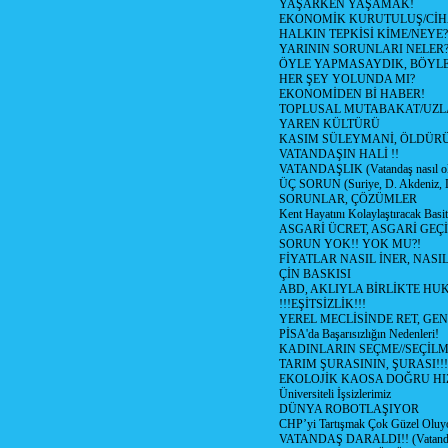
YAŞARKEN YAŞAMAK!
EKONOMİK KURUTULUŞ/Cİ
HALKIN TEPKİSİ KİME/NEYE?
YARININ SORUNLARI NELER
ÖYLE YAPMASAYDIK, BÖYLE
HER ŞEY YOLUNDA MI?
EKONOMİDEN Bİ HABER!
TOPLUSAL MUTABAKAT/UZL
YAREN KÜLTÜRÜ
KASIM SÜLEYMANİ, ÖLDÜR
VATANDAŞIN HALİ !!
VATANDAŞLIK (Vatandaş nasıl ol
ÜÇ SORUN (Suriye, D. Akdeniz, 
SORUNLAR, ÇÖZÜMLER
Kent Hayatını Kolaylaştıracak Basi
ASGARİ ÜCRET, ASGARİ GEÇ
SORUN YOK!! YOK MU?!
FİYATLAR NASIL İNER, NASI
ÇİN BASKISI
ABD, AKLIYLA BİRLİKTE HU
!!!EŞİTSİZLİK!!!
YEREL MECLİSİNDE RET, GEN
PİSA'da Başarısızlığın Nedenleri!
KADINLARIN SEÇME//SEÇİL
TARIM ŞURASININ, ŞURASI!!!
EKOLOJİK KAOSA DOĞRU HI
Üniversiteli İşsizlerimiz
DÜNYA ROBOTLAŞIYOR
CHP’yi Tartışmak Çok Güzel Oluy
VATANDAŞ DARALDI!! (Vatandaş