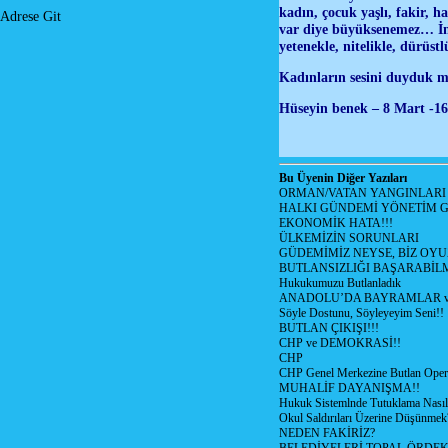
kadın, çocuk yaşlı, fakir, 
Adrese Git
var diye büyüksenemez… İnsan
yetenekle, nitelikle, dürüs
Kadınların sesini duyduk 
Hüseyin benek – 8 Mart -1
Bu Üyenin Diğer Yazıları
ORMAN/VATAN YANGINLARI !
HALKI GÜNDEMİ YÖNETİM G
EKONOMİK HATA!!!
ÜLKEMİZİN SORUNLARI
GÜDEMİMİZ NEYSE, BİZ OYU
BUTLANSIZLIĞI BAŞARABİLM
Hukukumuzu Butlanladık
ANADOLU’DA BAYRAMLAR ve
Söyle Dostunu, Söyleyeyim Seni!!
BUTLAN ÇIKIŞI!!!
CHP ve DEMOKRASİ!!
CHP
CHP Genel Merkezine Butlan Oper
MUHALİF DAYANIŞMA!!
Hukuk Sistemlnde Tutuklama Nasıl
Okul Saldırıları Üzerine Düşünmek
NEDEN FAKİRİZ?