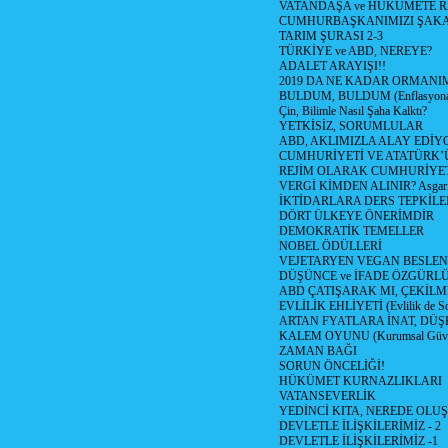
VATANDAŞA ve HÜKÜMETE R
CUMHURBAŞKANIMIZI ŞAK
TARIM ŞURASI 2-3
TÜRKİYE ve ABD, NEREYE?
ADALET ARAYIŞI!!
2019 DA NE KADAR ORMANIM
BULDUM, BULDUM (Enflasyona 
Çin, Bilimle Nasıl Şaha Kalktı?
YETKİSİZ, SORUMLULAR
ABD, AKLIMIZLA ALAY EDİYO
CUMHURİYETİ VE ATATÜRK’
REJİM OLARAK CUMHURİYE
VERGİ KİMDEN ALINIR? Asgari 
İKTİDARLARA DERS TEPKİLE
DÖRT ÜLKEYE ÖNERİMDİR
DEMOKRATİK TEMELLER
NOBEL ÖDÜLLERİ
VEJETARYEN VEGAN BESLE
DÜŞÜNCE ve İFADE ÖZGÜRL
ABD ÇATIŞARAK MI, ÇEKİLME
EVLİLİK EHLİYETİ (Evlilik de Sor
ARTAN FYATLARA İNAT, DÜ
KALEM OYUNU (Kurumsal Güvenil
ZAMAN BAĞI
SORUN ÖNCELİĞİ!
HÜKÜMET KURNAZLIKLARI
VATANSEVERLİK
YEDİNCİ KITA, NEREDE OLU
DEVLETLE İLİŞKİLERİMİZ - 2
DEVLETLE İLİŞKİLERİMİZ -1