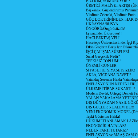
BİZİ KİM, SÖMÜRÜYOR ?
ÜRETİCİ MALİYET ARTIŞI (ÜF
Başkanlık, Güçlendirilmiş Parlamen
Vladimir Zelenski, Vladimir Putin
GÜÇ DOKTRİNİNDEN, HAK D
UKRAYNA/RUSYA
ÖNGÖRÜ/Öngörüsüzlük!!
Eşitsizlikler Öldürüyor!!
HACI BEKTAŞ VELİ
Hacettepe Üniversitesin de, İşçi Kıy
Etkin Güçlerin Barış İçin Etkinsizlik
İŞÇİ ÇALIŞMA SÜRELERİ
Sanal Gerçeklik Nedir?
TEPKİSİZ TOPLUM!!
ÖNEMLİ GÜNLER
SİYASETTE, SİYASETSİZLİK!
AKLA, VİCDANA DAVET!!
Vatandaş Sezen'in Hakkı Vatandaşa
ENFLASYONUN NEDENLERİ, N
ÜLKEME İTİBAR SUKASTİ !!
Modern Devlet, Ortaçağ Devleti Far
YALAN YAKALAMA YETENEG
DIŞ DÜNYADAN NASIL GÖR
DIŞ GÜÇLER NE ALEM DE!!!
YENİ EKONOMİK MODEL (Dövize
Tepki Gösterme Hakkı!
HÜKÜMETİ ANLAMAK LAZI
EKONOMİK HATALAR!
NEDEN PARTİ TUTARIZ?
ENFLASYON ve MAAŞ ZAM 