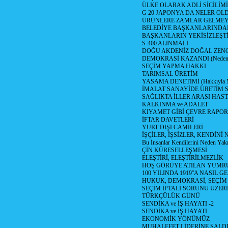
ÜLKE OLARAK ADLİ SİCİLİM
G 20 JAPONYA DA NELER OLDU? 
ÜRÜNLERE ZAMLAR GELMEYE B
BELEDİYE BAŞKANLARINDAN
BAŞKANLARIN YEKİSİZLEŞTİ
S-400 ALINMALI
DOĞU AKDENİZ DOĞAL ZENG
DEMOKRASİ KAZANDI (Neden D
SEÇİM YAPMA HAKKI
TARIMSAL ÜRETİM
YASAMA DENETİMİ (Hakkıyla Me
İMALAT SANAYİDE ÜRETİM
SAĞLIKTA İLLER ARASI HAS
KALKINMA ve ADALET
KIYAMET GİBİ ÇEVRE RAPO
İFTAR DAVETLERİ
YURT DIŞI CAMİLERİ
İŞÇİLER, İŞSİZLER, KENDİN
Bu İnsanlar Kendilerini Neden Yak
ÇİN KÜRESELLEŞMESİ
ELEŞTİRİ, ELEŞTİRİLMEZLİK
HOŞ GÖRÜYE ATILAN YUMR
100 YILINDA 1919''A NASIL G
HUKUK, DEMOKRASİ, SEÇİM
SEÇİM İPTALİ SORUNU ÜZER
TÜRKÇÜLÜK GÜNÜ
SENDİKA ve İŞ HAYATI -2
SENDİKA ve İŞ HAYATI
EKONOMİK YÖNÜMÜZ
MUHALEFET LİDERİNE SALD