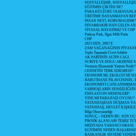
SOSYALLEŞME, SOSYALLEŞ
EĞİTİMİN ÇIKTISI NE?
PARA KÜLTÜRÜ OLMAYANLA
ÜRETİME DAYANMAYAN REF
İNSAN NEYİ, KORUMALIDIR?
DİYARBAKIR DAN GELEN AN
SİYASAL HAYATIMIZ VE CHP
Parksız Park, Ilgaz Milli Parkı
CHP
2023 DEN, 2003’E
ZAM SAĞANAĞININ PİYASAY
Toplu Taşımada Ücret Adaleti
AK PARTİNİN ALTIN CAGI
SURİYE VE DOGU AKDENİZ 
Verimsiz Ekonomik Yatırım Nedir?
CENNETİN TERK EDİLMESİ!!
EKONOMİ Mİ, EKOLOJİ Mİ 
BARUTHANE PİLAVCISININ, 
EKONOMİYİ CANLANDIRMANI
SARHOŞLARIN SESSİZLİĞİ/İNİ
ENFLASYON NEDENLERİ?
YİNE Mİ PARA/FAİZ OYUNU?
VATANDAŞDAN DÜŞMAN Y
VATANDAŞ, DEVLET İLİŞKİLE
Bilgi Okuryazarlığı
SONUÇ – NEDEN BU, SON UÇ
PİKNİK ALANLARI TEMİZ TU
MEDYADA YABANCI ORANI
EGİTİMDE NEDEN BAŞARISIZ
BAŞKANLIK SİSTEMİ YENİDE