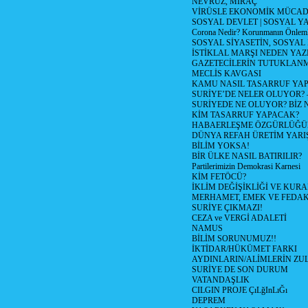
NEVRUZ, MİRAÇ
VİRÜSLE EKONOMİK MÜCAD
SOSYAL DEVLET | SOSYAL Y
Corona Nedir? Korunmanın Önlemle
SOSYAL SİYASETİN, SOSYAL
İSTİKLAL MARŞI NEDEN YAZI
GAZETECİLERİN TUTUKLAN
MECLİS KAVGASI
KAMU NASIL TASARRUF YAP
SURİYE’DE NELER OLUYOR? – 1
SURİYEDE NE OLUYOR? BİZ 
KİM TASARRUF YAPACAK?
HABAERLEŞME ÖZGÜRLÜĞÜN
DÜNYA REFAH ÜRETİM YARIŞ
BİLİM YOKSA!
BİR ÜLKE NASIL BATIRILIR?
Partilerimizin Demokrasi Karnesi
KİM FETÖCÜ?
İKLİM DEĞİŞİKLİĞİ VE KURA
MERHAMET, EMEK VE FEDA
SURİYE ÇIKMAZI!
CEZA ve VERGİ ADALETİ
NAMUS
BİLİM SORUNUMUZ!!
İKTİDAR/HÜKÜMET FARKI
AYDINLARIN/ALİMLERİN ZUL
SURİYE DE SON DURUM
VATANDAŞLIK
CILGIN PROJE ÇıLğInLıĞı
DEPREM