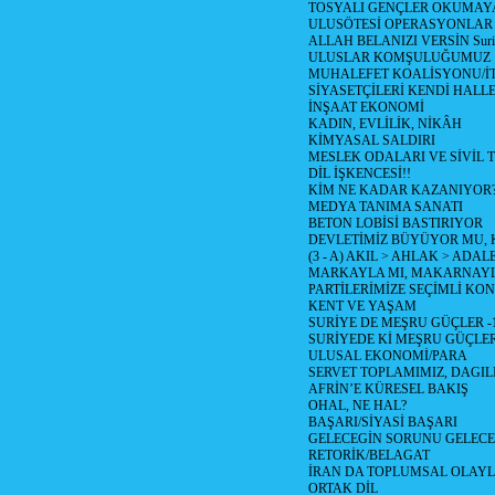
TOSYALI GENÇLER OKUMAY
ULUSÖTESİ OPERASYONLAR
ALLAH BELANIZI VERSİN Suriy
ULUSLAR KOMŞULUĞUMUZ
MUHALEFET KOALİSYONU/İT
SİYASETÇİLERİ KENDİ HALL
İNŞAAT EKONOMİ
KADIN, EVLİLİK, NİKÂH
KİMYASAL SALDIRI
MESLEK ODALARI VE SİVİL
DİL İŞKENCESİ!!
KİM NE KADAR KAZANIYOR
MEDYA TANIMA SANATI
BETON LOBİSİ BASTIRIYOR
DEVLETİMİZ BÜYÜYOR MU,
(3 - A) AKIL > AHLAK > ADAL
MARKAYLA MI, MAKARNAYLA
PARTİLERİMİZE SEÇİMLİ KO
KENT VE YAŞAM
SURİYE DE MEŞRU GÜÇLER -
SURİYEDE Kİ MEŞRU GÜÇLE
ULUSAL EKONOMİ/PARA
SERVET TOPLAMIMIZ, DAGIL
AFRİN’E KÜRESEL BAKIŞ
OHAL, NE HAL?
BAŞARI/SİYASİ BAŞARI
GELECEGİN SORUNU GELECEK
RETORİK/BELAGAT
İRAN DA TOPLUMSAL OLAY
ORTAK DİL