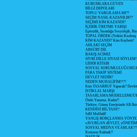
KURUMLARA GÜVEN
BİLGİ DEPOLARI
TOPLU YARGILAMA MI??
SEÇİM NASIL KAZANILIR??
SEÇİMİ KİM KAZANDI?
İÇERİK ÜRETME YARIŞI
Eşitsizlik, İnsanlığa Sosyolojik, Bi
TOPAL ÖRDEK (Yetkisi Kısılmış 
KİM KAZANDI? Kim Kaybetti?
AHLAKİ SEÇİM
ABSÜRT DİL
BAKIŞ ACIMIZ
SİVRİ DİLLE SİYASİ SÖYLEM!
LİDER KİTABI
SOSYAL SORUMLULUĞUMUZ!
PARA TAKİP SİSTEMİ
DEVLET NEDİR?
NEDEN MUHALİFİM!!??
Kim TASARRUF Yapacak? Devlet m
İSTİKLAL MARŞI
TASARLAMA/MODELLEME/Ü
Öteki Yanımız, Kadın!!
Türkiye, Güneş Enerjisinde AB İkin
KENDİNİ BİL/TANI!!
SıRf MuHaliF
YANLIŞ BORÇLANMA YÖNTEM
sAVURGAN dEVLET, yÖNETİM
SOSYAL MEDYA VE AHLAK!!!
Konusuz Kalmak!!
İŞSİZLİK