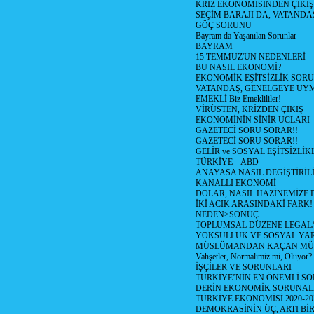
KRİZ EKONOMİSİNDEN ÇIKIŞ
SEÇİM BARAJI DA, VATANDAŞ
GÖÇ SORUNU
Bayram da Yaşanılan Sorunlar
BAYRAM
15 TEMMUZ'UN NEDENLERİ
BU NASIL EKONOMİ?
EKONOMİK EŞİTSİZLİK SOR
VATANDAŞ, GENELGEYE UY
EMEKLİ Biz Emeklililer!
VİRÜSTEN, KRİZDEN ÇIKIŞ
EKONOMİNİN SİNİR UCLARI
GAZETECİ SORU SORAR!!
GAZETECİ SORU SORAR!!
GELİR ve SOSYAL EŞİTSİZLİK
TÜRKİYE – ABD
ANAYASA NASIL DEGİŞTİRİL
KANALLI EKONOMİ
DOLAR, NASIL HAZİNEMİZE D
İKİ ACIK ARASINDAKİ FARK!
NEDEN>SONUÇ
TOPLUMSAL DÜZENE LEGAL/
YOKSULLUK VE SOSYAL Y
MÜSLÜMANDAN KAÇAN MÜ
Vahşetler, Normalimiz mi, Oluyor?
İŞÇİLER VE SORUNLARI
TÜRKİYE’NİN EN ÖNEMLİ SO
DERİN EKONOMİK SORUNA
TÜRKİYE EKONOMİSİ 2020-20
DEMOKRASİNİN ÜÇ, ARTI Bİ