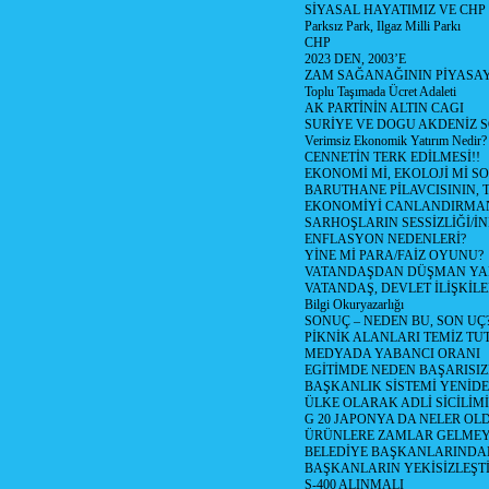
SİYASAL HAYATIMIZ VE CHP
Parksız Park, Ilgaz Milli Parkı
CHP
2023 DEN, 2003’E
ZAM SAĞANAĞININ PİYASAY
Toplu Taşımada Ücret Adaleti
AK PARTİNİN ALTIN CAGI
SURİYE VE DOGU AKDENİZ 
Verimsiz Ekonomik Yatırım Nedir?
CENNETİN TERK EDİLMESİ!!
EKONOMİ Mİ, EKOLOJİ Mİ 
BARUTHANE PİLAVCISININ, 
EKONOMİYİ CANLANDIRMANI
SARHOŞLARIN SESSİZLİĞİ/İNİ
ENFLASYON NEDENLERİ?
YİNE Mİ PARA/FAİZ OYUNU?
VATANDAŞDAN DÜŞMAN Y
VATANDAŞ, DEVLET İLİŞKİLE
Bilgi Okuryazarlığı
SONUÇ – NEDEN BU, SON UÇ
PİKNİK ALANLARI TEMİZ TU
MEDYADA YABANCI ORANI
EGİTİMDE NEDEN BAŞARISIZ
BAŞKANLIK SİSTEMİ YENİDE
ÜLKE OLARAK ADLİ SİCİLİM
G 20 JAPONYA DA NELER OLDU? 
ÜRÜNLERE ZAMLAR GELMEYE B
BELEDİYE BAŞKANLARINDAN
BAŞKANLARIN YEKİSİZLEŞTİ
S-400 ALINMALI