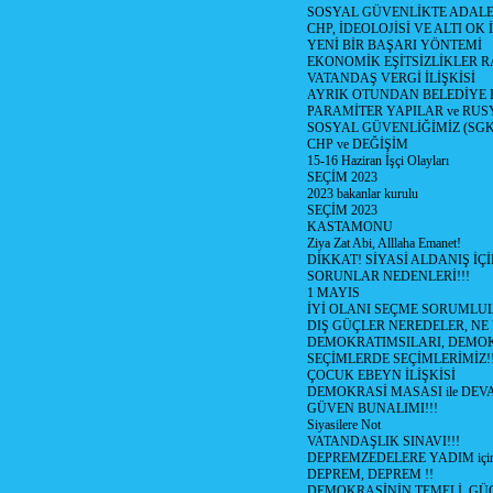
SOSYAL GÜVENLİKTE ADALE
CHP, İDEOLOJİSİ VE ALTI OK 
YENİ BİR BAŞARI YÖNTEMİ
EKONOMİK EŞİTSİZLİKLER 
VATANDAŞ VERGİ İLİŞKİSİ
AYRIK OTUNDAN BELEDİYE
PARAMİTER YAPILAR ve RUS
SOSYAL GÜVENLİĞİMİZ (SGK
CHP ve DEĞİŞİM
15-16 Haziran İşçi Olayları
SEÇİM 2023
2023 bakanlar kurulu
SEÇİM 2023
KASTAMONU
Ziya Zat Abi, Alllaha Emanet!
DİKKAT! SİYASİ ALDANIŞ İÇİ
SORUNLAR NEDENLERİ!!!
1 MAYIS
İYİ OLANI SEÇME SORUMLU
DIŞ GÜÇLER NEREDELER, NE
DEMOKRATIMSILARI, DEMOK
SEÇİMLERDE SEÇİMLERİMİZ!
ÇOCUK EBEYN İLİŞKİSİ
DEMOKRASİ MASASI ile DEV
GÜVEN BUNALIMI!!!
Siyasilere Not
VATANDAŞLIK SINAVI!!!
DEPREMZEDELERE YADIM için
DEPREM, DEPREM !!
DEMOKRASİNİN TEMELİ, GÜÇ