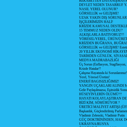
REKABETTEN DAYANIŞMAY
DEVLET NEDEN TASARRUF 
NASIL YEREL OLUNUR?
GÖRSELLİK ve GELİŞME!
UZAK YAKIN DIŞ SORUNLAR
İŞÇİLERİMİZİN HALİ!
KRİZDE KAMUSAL DESTEKL
15 TEMMUZ NEDEN OLDU?
ALKIŞLARLA BATIYORUZ!!!
YÖRESEL/YEREL, ÜRÜN/ÜRE
KRİZDEN BUĞRANA, BUĞRA
GÖRSELLİK ve GELİŞME! Estetik m
20 YILLIK EKONOMİ HİKAYEM
TARİHDEN GÜNLÜK, SİYASA
MEDYA MADRABAZLIĞI
Üç Sorun (Enflasyon, Stagflasyon,
Krizde Hatalar!!
Çalışma Hayatında ki Sorunlarımız!
Yerel, Yöresel Üretim!
ENERJİ BAGISIZLIĞIMIZ!
YANGIN UÇAKLARI ALINDI M
Gelir Paylaşılmazsa, Eşitsizlik Sonu
HÜSEYİN'LERİN ÖLÜMÜ!!!
HAYATI KOLAYLAŞTIRAN D
BİZİ KİM, SÖMÜRÜYOR ?
ÜRETİCİ MALİYET ARTIŞI (ÜF
Başkanlık, Güçlendirilmiş Parlamen
Vladimir Zelenski, Vladimir Putin
GÜÇ DOKTRİNİNDEN, HAK D
UKRAYNA/RUSYA