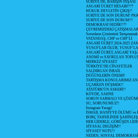
SURİYE DE, BARIŞIN İNŞASI
ASGARİ ÜCRET HESABI!!??
HUKUK DEVLETİN ÇIKIŞ!!
SURİYE DE SON DURUM! PK
SURİYE DE SON DURUM!!!
DEMOKRASİ NEDİR!!??
ÇEVREMİZDEKİ ÇATIŞMALAR (S
Sorunların Çözümünü Tartışmamak
VATANDAŞ, CHP ve CHP’Lİ
ASGARİ ÜCRET 2024-2025 Z
YUSUF'LAR ÖLÜR, YUSUF’LA
ASGARİ ÜCRET, ASGARİ YAŞ
ANOMİ ve SAVRULAN TOPLU
MERKEZ SİYASET
TÜRKİYE’DE CİNAYETLER
SALDIRGAN İSRAİL
DÜĞÜNLERİN ÖNEMİ!
TARTIŞMA KONULARIMIZ AN
UÇARKEN DÜŞMEK!!
ATATÜRK'ÜN ASKERİ!!
KÖYDE, SAHNE
SORUN SARMALI VE ÇÖZÜML
SU, SORUNUMUZ!!
İnstagram Yasagı!
İSMAİL HANİYYE ÖLÜMÜ ve
BORÇ TAHSİLİNDE ŞAHİNLEŞ
HER LİDERLE, GÖRÜŞEN LİDE
SİYASAL DEGİŞİM!!
SİYASET NOTU!!
NEDEN, SOSYAL DEMOKRASİ