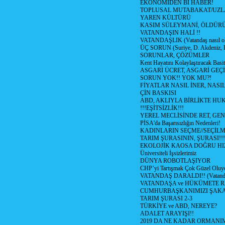
EKONOMİDEN Bİ HABER!
TOPLUSAL MUTABAKAT/UZL
YAREN KÜLTÜRÜ
KASIM SÜLEYMANİ, ÖLDÜR
VATANDAŞIN HALİ !!
VATANDAŞLIK (Vatandaş nasıl ol
ÜÇ SORUN (Suriye, D. Akdeniz, 
SORUNLAR, ÇÖZÜMLER
Kent Hayatını Kolaylaştıracak Basi
ASGARİ ÜCRET, ASGARİ GEÇ
SORUN YOK!! YOK MU?!
FİYATLAR NASIL İNER, NASI
ÇİN BASKISI
ABD, AKLIYLA BİRLİKTE HU
!!!EŞİTSİZLİK!!!
YEREL MECLİSİNDE RET, GEN
PİSA'da Başarısızlığın Nedenleri!
KADINLARIN SEÇME//SEÇİL
TARIM ŞURASININ, ŞURASI!!!
EKOLOJİK KAOSA DOĞRU HI
Üniversiteli İşsizlerimiz
DÜNYA ROBOTLAŞIYOR
CHP’yi Tartışmak Çok Güzel Oluy
VATANDAŞ DARALDI!! (Vatandaş
VATANDAŞA ve HÜKÜMETE R
CUMHURBAŞKANIMIZI ŞAK
TARIM ŞURASI 2-3
TÜRKİYE ve ABD, NEREYE?
ADALET ARAYIŞI!!
2019 DA NE KADAR ORMANIM