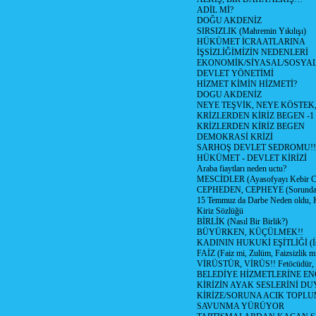
ADİL Mİ?
DOĞU AKDENİZ
SIRSIZLIK (Mahremin Yıkılışı)
HÜKÜMET İCRAATLARINA
İŞSİZLİĞİMİZİN NEDENLERİ
EKONOMİK/SİYASAL/SOSYA
DEVLET YÖNETİMİ
HİZMET KİMİN HİZMETİ?
DOGU AKDENİZ
NEYE TEŞVİK, NEYE KÖSTEK
KRİZLERDEN KİRİZ BEGEN -1
KRİZLERDEN KİRİZ BEGEN
DEMOKRASİ KRİZİ
SARHOŞ DEVLET SEDROMU!!
HÜKÜMET - DEVLET KİRİZİ
Araba fiaytları neden uctu?
MESCİDLER (Ayasofyayı Kebir C
CEPHEDEN, CEPHEYE (Sorundan
15 Temmuz da Darbe Neden oldu, 
Kiriz Sözlüğü
BİRLİK (Nasıl Bir Birlik?)
BÜYÜRKEN, KÜÇÜLMEK!!
KADININ HUKUKİ EŞİTLİĞİ (İsta
FAİZ (Faiz mi, Zulüm, Faizsizlik m
VİRÜSTÜR, VİRÜS!! Fetöcüdür, 
BELEDİYE HİZMETLERİNE E
KİRİZİN AYAK SESLERİNİ D
KİRİZE/SORUNA ACIK TOPL
SAVUNMA YÜRÜYOR