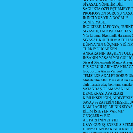
SİYASETCİLERİ KİM DENETL
SİYASAL YÖNETİM DİLİ
SAGLIKTA ÖZELEŞTİRMEYE T
PROMOSYON SORUNU YAŞA
İKİNCİ YÜZ YILA DOĞRU!!
SUNİ SİYASET
İNGİLTERE, JAPONYA, TÜRK
SİYASETÇİ ALKIŞLAMA HAST
Yüz Liramızı Ekonomik Harcamış 
SİYASAL KÜLTÜR ve ALTILI 
DÜNYA'NIN GÖÇMEN/SIĞIN
TÜRKİYE UCARKEN
ANKARA'NIN BAŞKENT OLU
İNSANIN YAŞAM YOLCULU
Siyasal Söylemlerde Mantık Arayışl
DIŞ SORUNLARIMIZA KISACA
Göç Sorunu Alarm Veriyor!!
TEMSİLDE ADALET SORUNUM
Muhalefetin Altılı Masa ile Altın Ca
altılı masada aday belirleme sancılar
VATANDAŞ OLAMAYANLAR
DEMOKRASİ AYARLARI
KİMLİKSİZLİĞİN, AİDİYETSİ
SAVAŞ ve ZAFERİN MEŞRUL
KAMU AÇILIŞLARININ SİYAS
BİLİM İSTEYEN VAR MI?
GENÇLER ve BİZ
AK PARTİ'NİN 21 YILI
UZAY GÜNEŞ ENERJİ SİSTEM
DÜNYADAN BAKINCA NASI