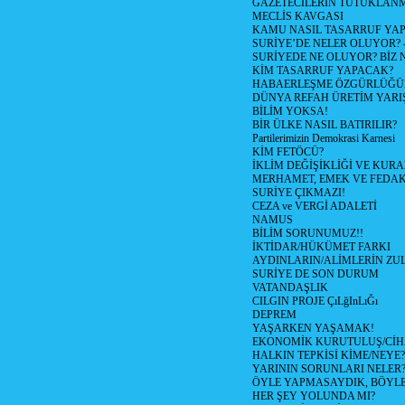
GAZETECİLERİN TUTUKLAN
MECLİS KAVGASI
KAMU NASIL TASARRUF YAP
SURİYE’DE NELER OLUYOR? – 1
SURİYEDE NE OLUYOR? BİZ 
KİM TASARRUF YAPACAK?
HABAERLEŞME ÖZGÜRLÜĞÜN
DÜNYA REFAH ÜRETİM YARIŞ
BİLİM YOKSA!
BİR ÜLKE NASIL BATIRILIR?
Partilerimizin Demokrasi Karnesi
KİM FETÖCÜ?
İKLİM DEĞİŞİKLİĞİ VE KURA
MERHAMET, EMEK VE FEDA
SURİYE ÇIKMAZI!
CEZA ve VERGİ ADALETİ
NAMUS
BİLİM SORUNUMUZ!!
İKTİDAR/HÜKÜMET FARKI
AYDINLARIN/ALİMLERİN ZUL
SURİYE DE SON DURUM
VATANDAŞLIK
CILGIN PROJE ÇıLğInLıĞı
DEPREM
YAŞARKEN YAŞAMAK!
EKONOMİK KURUTULUŞ/Cİ
HALKIN TEPKİSİ KİME/NEYE?
YARININ SORUNLARI NELER
ÖYLE YAPMASAYDIK, BÖYLE
HER ŞEY YOLUNDA MI?