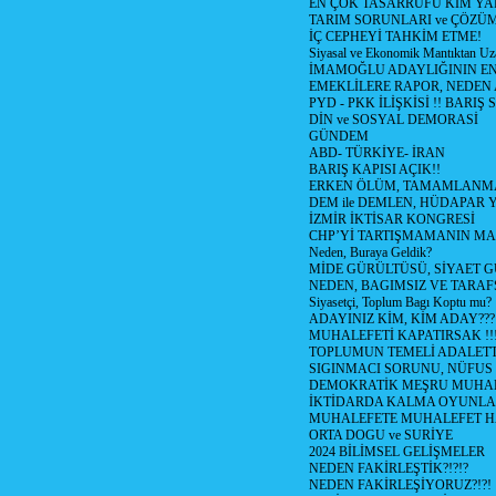
EN ÇOK TASARRUFU KİM YA
TARIM SORUNLARI ve ÇÖZÜ
İÇ CEPHEYİ TAHKİM ETME!
Siyasal ve Ekonomik Mantıktan Uz
İMAMOĞLU ADAYLIĞININ EN
EMEKLİLERE RAPOR, NEDEN
PYD - PKK İLİŞKİSİ !! BARIŞ 
DİN ve SOSYAL DEMORASİ
GÜNDEM
ABD- TÜRKİYE- İRAN
BARIŞ KAPISI AÇIK!!
ERKEN ÖLÜM, TAMAMLANMA
DEM ile DEMLEN, HÜDAPAR
İZMİR İKTİSAR KONGRESİ
CHP’Yİ TARTIŞMAMANIN MAL
Neden, Buraya Geldik?
MİDE GÜRÜLTÜSÜ, SİYAET 
NEDEN, BAGIMSIZ VE TARAF
Siyasetçi, Toplum Bagı Koptu mu?
ADAYINIZ KİM, KİM ADAY???
MUHALEFETİ KAPATIRSAK !!
TOPLUMUN TEMELİ ADALETTİ
SIGINMACI SORUNU, NÜFUS
DEMOKRATİK MEŞRU MUHAL
İKTİDARDA KALMA OYUNLA
MUHALEFETE MUHALEFET H
ORTA DOGU ve SURİYE
2024 BİLİMSEL GELİŞMELER
NEDEN FAKİRLEŞTİK?!?!?
NEDEN FAKİRLEŞİYORUZ?!?!