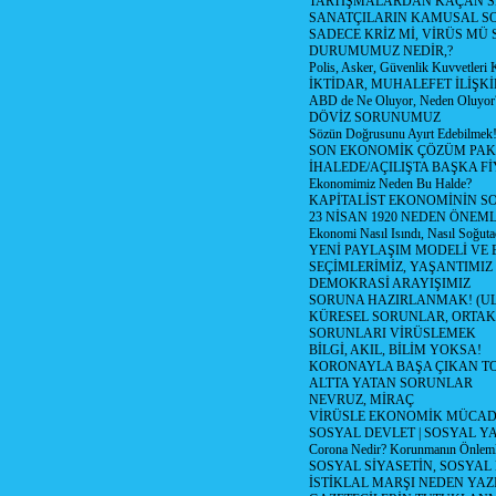
TARTIŞMALARDAN KAÇAN Sİ
SANATÇILARIN KAMUSAL S
SADECE KRİZ Mİ, VİRÜS MÜ
DURUMUMUZ NEDİR,?
Polis, Asker, Güvenlik Kuvvetleri 
İKTİDAR, MUHALEFET İLİŞKİ
ABD de Ne Oluyor, Neden Oluyor
DÖVİZ SORUNUMUZ
Sözün Doğrusunu Ayırt Edebilmek
SON EKONOMİK ÇÖZÜM PAK
İHALEDE/AÇILIŞTA BAŞKA F
Ekonomimiz Neden Bu Halde?
KAPİTALİST EKONOMİNİN S
23 NİSAN 1920 NEDEN ÖNEML
Ekonomi Nasıl Isındı, Nasıl Soğuta
YENİ PAYLAŞIM MODELİ VE
SEÇİMLERİMİZ, YAŞANTIMIZ
DEMOKRASİ ARAYIŞIMIZ
SORUNA HAZIRLANMAK! (U
KÜRESEL SORUNLAR, ORTAK
SORUNLARI VİRÜSLEMEK
BİLGİ, AKIL, BİLİM YOKSA!
KORONAYLA BAŞA ÇIKAN TO
ALTTA YATAN SORUNLAR
NEVRUZ, MİRAÇ
VİRÜSLE EKONOMİK MÜCAD
SOSYAL DEVLET | SOSYAL Y
Corona Nedir? Korunmanın Önlemle
SOSYAL SİYASETİN, SOSYAL
İSTİKLAL MARŞI NEDEN YAZI