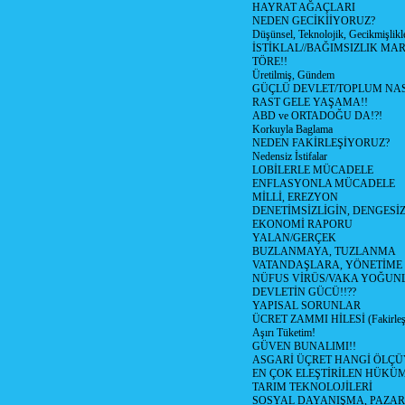
HAYRAT AĞAÇLARI
NEDEN GECİKİİYORUZ?
Düşünsel, Teknolojik, Gecikmişlikle
İSTİKLAL//BAĞIMSIZLIK MAR
TÖRE!!
Üretilmiş, Gündem
GÜÇLÜ DEVLET/TOPLUM NAS
RAST GELE YAŞAMA!!
ABD ve ORTADOĞU DA!?!
Korkuyla Baglama
NEDEN FAKİRLEŞİYORUZ?
Nedensiz İstifalar
LOBİLERLE MÜCADELE
ENFLASYONLA MÜCADELE
MİLLİ, EREZYON
DENETİMSİZLİGİN, DENGESİZ
EKONOMİ RAPORU
YALAN/GERÇEK
BUZLANMAYA, TUZLANMA
VATANDAŞLARA, YÖNETİME
NÜFUS VİRÜS/VAKA YOĞUN
DEVLETİN GÜCÜ!!??
YAPISAL SORUNLAR
ÜCRET ZAMMI HİLESİ (Fakirle
Aşırı Tüketim!
GÜVEN BUNALIMI!!
ASGARİ ÜÇRET HANGİ ÖLÇÜ
EN ÇOK ELEŞTİRİLEN HÜKÜ
TARIM TEKNOLOJİLERİ
SOSYAL DAYANIŞMA, PAZAR