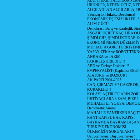
ABD, İSRAİL SALDIRGANLIĞI
ÜRÜNLER, NEDEN UCUZ, NED
ALGILATILAN ALGILARLA, D
Vatandaşlık Hukuku Bozulunca!!
EKONOMİK EŞİTSİZLİKLER, 
ALIM GÜCÜ
Demokrasi, Barış ve Kardeşlik Süre
ASGARİ ÜÇRET KAÇ LİRA OL
ŞİMDİ CHP, ŞİMDİ İKTİDAR Z
EKONOMİ NEDEN DÜZELMİY
MÜSİAD’A GÖRE TÜRKİYENİ
YAPAY ZEKA ve ROBOT TEKN
ANKARA ve TARIM
FAKİRLEŞTİRİLDİK!!!
ABD ve Türkiye İlişkileri!!!
EMPERYALİST (Kapitalist Sömü
ATATÜRK ve BOZKURT
AK PARTİ 2001-2025
CAN, ÇIKMAZI!?!? GAZZE DE,
KURAKLIK!!!
KOLAYLAŞTIRICILARIN ZORL
İİHTİYAÇLARA 3 ZAM, BİZE 1
MUHALEFET YOKSA, DEMOK
Demokratik Anomi
MAHALLE YANERKEN SAÇ T
RANT KAPISI, HAK KAPISI
BAYRAMDA BAYRAMLAŞAN
TÜRKİYE EKONOMİSİ
ÜLKEMİZİN SORUNLARI !!
Uçuyormuyuz, Düşüyormuyuz?