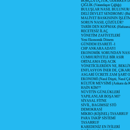
BORÇLA UÇTUK, ÖDERKEN D
ÇIĞLIK (Vatandaşın Çığlığı)
BULUŞLAR NASIL BULUNUR
DELİ DEVLET SENDROMU (Büyük
MALİYET BASKISININ İŞLE
SORUN NASIL ÇÖZÜLÜR?
TARİH DEN KOPMAK (Hafızasız
RECETESİZ İLAÇ
YÖNETİM ZAFİYETLERİ
Yeni Ekonomik Dönem
GÜNDEM ESARETİ -1
CHP ANKARA ADAYI
EKONOMİK SORUNDAN NASIL
CUMHURİYETLE BİR ASIR
ORTALAMA DIŞ ACIK
YÖNETİCİLERDEN NE, BEKLİ
ENFLASYON İNER DE, ÇIKA
ASGARİ ÜCRETE ZAM ŞART O
EKONOMİ (Nasıl Düştü, Nasıl Çı
KÜLTÜR MEVSİMİ (Ankara da Kül
HAİN KİM??
NÜVİT'İN GÜNLÜKLERİ
YAPILANLAR BOŞA MI?
SİYASAL FİTNE
SİVİL, BAGIMSIZ STÖ
DEMOKRASİ
MİKRO (KİŞİSEL) TASARRUF
PARA TAKİP SİSTEMİ
TASARRUF
KAREDENİZ EN İYİLERİ