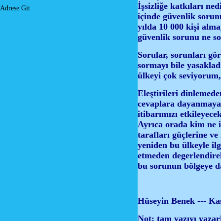
İşsizliğe katkıları n
Adrese Git
içinde güvenlik sorunu
yılda 10 000 kişi alm
güvenlik sorunu ne s
Sorular, sorunları gö
sormayı bile yasaklad
ülkeyi çok seviyorum,
Eleştirileri dinlemede
cevaplara dayanmayan
itibarımızı etkileyece
Ayrıca orada kim ne i
tarafları güçlerine v
yeniden bu ülkeyle ilg
etmeden degerlendirel
bu sorunun bölgeye d
Hüseyin Benek --- Ka
Not: tam yazıyı yaza