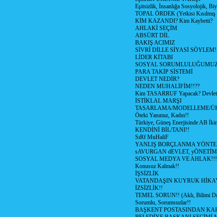
Eşitsizlik, İnsanlığa Sosyolojik, Bi
TOPAL ÖRDEK (Yetkisi Kısılmış 
KİM KAZANDI? Kim Kaybetti?
AHLAKİ SEÇİM
ABSÜRT DİL
BAKIŞ ACIMIZ
SİVRİ DİLLE SİYASİ SÖYLEM!
LİDER KİTABI
SOSYAL SORUMLULUĞUMUZ!
PARA TAKİP SİSTEMİ
DEVLET NEDİR?
NEDEN MUHALİFİM!!??
Kim TASARRUF Yapacak? Devlet m
İSTİKLAL MARŞI
TASARLAMA/MODELLEME/Ü
Öteki Yanımız, Kadın!!
Türkiye, Güneş Enerjisinde AB İkin
KENDİNİ BİL/TANI!!
SıRf MuHaliF
YANLIŞ BORÇLANMA YÖNTEM
sAVURGAN dEVLET, yÖNETİM
SOSYAL MEDYA VE AHLAK!!!
Konusuz Kalmak!!
İŞSİZLİK
VATANDAŞIN KUYRUK HİKA
İZSİZLİK!!
TEMEL SORUN!! (Aklı, Bilimi Dı
Sorumlu, Sorumsuzlar!!
BAŞKENT POSTASINDAN K