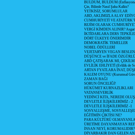
BULDUM, BULDUM (Enflasyona 
Çin, Bilimle Nasıl Şaha Kalktı?
YETKİSİZ, SORUMLULAR
ABD, AKLIMIZLA ALAY EDİYO
CUMHURİYETİ VE ATATÜRK’
REJİM OLARAK CUMHURİYE
VERGİ KİMDEN ALINIR? Asgari 
İKTİDARLARA DERS TEPKİLE
DÖRT ÜLKEYE ÖNERİMDİR
DEMOKRATİK TEMELLER
NOBEL ÖDÜLLERİ
VEJETARYEN VEGAN BESLE
DÜŞÜNCE ve İFADE ÖZGÜRL
ABD ÇATIŞARAK MI, ÇEKİLME
EVLİLİK EHLİYETİ (Evlilik de Sor
ARTAN FYATLARA İNAT, DÜ
KALEM OYUNU (Kurumsal Güvenil
ZAMAN BAĞI
SORUN ÖNCELİĞİ!
HÜKÜMET KURNAZLIKLARI
VATANSEVERLİK
YEDİNCİ KITA, NEREDE OLU
DEVLETLE İLİŞKİLERİMİZ - 2
DEVLETLE İLİŞKİLERİMİZ -1
SOSYALLEŞME, SOSYALLEŞ
EĞİTİMİN ÇIKTISI NE?
PARA KÜLTÜRÜ OLMAYANLA
ÜRETİME DAYANMAYAN REF
İNSAN NEYİ, KORUMALIDIR?
DİYARBAKIR DAN GELEN AN