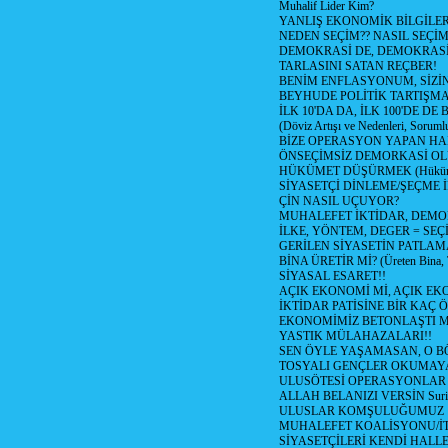
Muhalif Lider Kim?
YANLIŞ EKONOMİK BİLGİLE
NEDEN SEÇİM?? NASIL SEÇİM
DEMOKRASİ DE, DEMOKRASİ
TARLASINI SATAN REÇBER!
BENİM ENFLASYONUM, SİZ
BEYHUDE POLİTİK TARTIŞMA
İLK 10'DA DA, İLK 100'DE D
(Döviz Artışı ve Nedenleri, Sorumlu
BİZE OPERASYON YAPAN HA
ÖNSEÇİMSİZ DEMORKASİ OL
HÜKÜMET DÜŞÜRMEK (Hükümet
SİYASETÇİ DİNLEME/ŞEÇME 
ÇİN NASIL UÇUYOR?
MUHALEFET İKTİDAR, DEMO
İLKE, YÖNTEM, DEGER = SEÇ
GERİLEN SİYASETİN PATLAM
BİNA ÜRETİR Mİ? (Üreten Bina, 
SİYASAL ESARET!!
AÇIK EKONOMİ Mİ, AÇIK EK
İKTİDAR PATİSİNE BİR KAÇ Ö
EKONOMİMİZ BETONLAŞTI M
YASTIK MÜLAHAZALARI!!
SEN ÖYLE YAŞAMASAN, O B
TOSYALI GENÇLER OKUMAY
ULUSÖTESİ OPERASYONLAR
ALLAH BELANIZI VERSİN Suriy
ULUSLAR KOMŞULUĞUMUZ
MUHALEFET KOALİSYONU/İT
SİYASETÇİLERİ KENDİ HALL