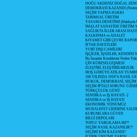
DOĞU AKDENİZ DOĞAL ZENG
DEMOKRASİ KAZANDI (Neden D
SEÇİM YAPMA HAKKI
TARIMSAL ÜRETİM
YASAMA DENETİMİ (Hakkıyla Me
İMALAT SANAYİDE ÜRETİM
SAĞLIKTA İLLER ARASI HAS
KALKINMA ve ADALET
KIYAMET GİBİ ÇEVRE RAPO
İFTAR DAVETLERİ
YURT DIŞI CAMİLERİ
İŞÇİLER, İŞSİZLER, KENDİN
Bu İnsanlar Kendilerini Neden Yak
ÇİN KÜRESELLEŞMESİ
ELEŞTİRİ, ELEŞTİRİLMEZLİK
HOŞ GÖRÜYE ATILAN YUMR
100 YILINDA 1919''A NASIL G
HUKUK, DEMOKRASİ, SEÇİM
SEÇİM İPTALİ SORUNU ÜZER
TÜRKÇÜLÜK GÜNÜ
SENDİKA ve İŞ HAYATI -2
SENDİKA ve İŞ HAYATI
EKONOMİK YÖNÜMÜZ
MUHALEFET LİDERİNE SALD
KURUMLARA GÜVEN
BİLGİ DEPOLARI
TOPLU YARGILAMA MI??
SEÇİM NASIL KAZANILIR??
SEÇİMİ KİM KAZANDI?
İÇERİK ÜRETME YARIŞI