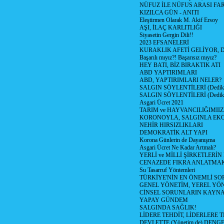
NÜFUZ İLE NÜFUS ARASI FA
KIZILCA GÜN - ANITI
Eleştirmen Olarak M. Akif Ersoy
AŞI, İLAÇ KARLITLIĞI
Siyasetin Gergin Dili!!
2023 EFSANELERİ
KURAKLIK AFETİ GELİYOR, 
Başarılı mıyız?! Başarısız mıyız?
HEY BATI, BİZ BIRAKTIK ATI
ABD YAPTIRIMLARI
ABD, YAPTIRIMLARI NELER?
SALGIN SÖYLENTİLERİ (Dediko
SALGIN SÖYLENTİLERİ (Dediko
Asgari Ücret 2021
TARIM ve HAYVANCILIĞIMII
KORONOYLA, SALGINLA EK
NEHİR HIRSIZLIKLARI
DEMOKRATİK ALT YAPI
Korona Günlerin de Dayanışma
Asgari Ücret Ne Kadar Artmalı?
YERLİ ve MİLLİ ŞİRKETLERİ
CENAZEDE FIKRA ANLATMA
Su Tasarruf Yöntemleri
TÜRKİYE'NİN EN ÖNEMLİ SO
GENEL YÖNETİM, YEREL YÖ
CİNSEL SORUNLARIN KAYN
YAPAY GÜNDEM
SALGINDA SAĞLIK!
LİDERE TEHDİT, LİDERLERE 
DEVLETTE (Yönetim de) DENGE