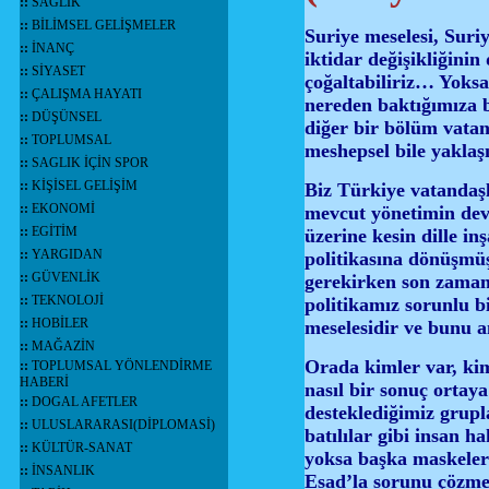
::
SAĞLIK
::
BİLİMSEL GELİŞMELER
Suriye meselesi, Suri
::
İNANÇ
iktidar değişikliğini
::
SİYASET
çoğaltabiliriz… Yoksa
::
ÇALIŞMA HAYATI
nereden baktığımıza 
::
DÜŞÜNSEL
diğer bir bölüm vata
::
TOPLUMSAL
meshepsel bile yakla
::
SAGLIK İÇİN SPOR
::
KİŞİSEL GELİŞİM
Biz Türkiye vatandaşl
::
EKONOMİ
mevcut yönetimin deva
::
EGİTİM
üzerine kesin dille in
::
YARGIDAN
politikasına dönüşmüş
::
GÜVENLİK
gerekirken son zamanl
::
TEKNOLOJİ
politikamız sorunlu 
::
HOBİLER
meselesidir ve bunu a
::
MAĞAZİN
Orada kimler var, kim
::
TOPLUMSAL YÖNLENDİRME
HABERİ
nasıl bir sonuç ortay
::
DOGAL AFETLER
desteklediğimiz grup
::
ULUSLARARASI(DİPLOMASİ)
batılılar gibi insan 
::
KÜLTÜR-SANAT
yoksa başka maskeler
::
İNSANLIK
Esad’la sorunu çözme