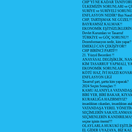
CHP’Yİ NE KADAR TANIYOR
ÜLKEMİZİN SORUNLARI ve 
SURİYE ve SURİYELİ SORUN
ENFLASYON NEDİR? Bizi Nasıl E
CHP, TARTIŞMAK NE GÜZEL!!
BAYRAMSIZ KALMAK!!
EKONOMİK EŞİTSİZLİKLERİN
Devlet Kurumları ve Tasarruf
TÜRKİYE ve GÖÇ SORUNU!!
Dezenformasyon nedir, kim yapar?
EMEKLİ CAN ÇEKİŞİYOR!!
CHP BİRİNCİ PARTİ!!!
21. Yüzyıl Becerileri !!
ANAYASAL DEGİŞİKLİK, NAS
KİM TASARRUF YAPMALI, YA
EKONOMİK SORUNLAR
KÖTÜ HAZ, İYİ HAZZI KOVAR?
ENFLASYON LİGİ
Tasarruf şart, şartta kim yapacak?
2024 Seçim Sonuçları !!
KAMU ALANIYLA VATANDAŞ
BİRİ YER, BİRİ BAKAR, KIYA
KURAKLIĞA HAZIRMIYIZ?
insanlıktan cıkanları, insanlıktan ata
VATANDAŞA YEREL YÖNETİ
SEÇİMLERİN SAKATLANMASI
SEÇMENLERİN KANDIRILMAS
seçme işinin önemi!!!
OLAYLARLA HUKUKİ EŞİTLİK 
EL GİDER UYAZAYA, BİZ KAL