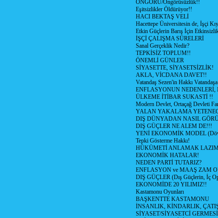
ÖNGÖRÜ/Öngörüsüzlük!!
Eşitsizlikler Öldürüyor!!
HACI BEKTAŞ VELİ
Hacettepe Üniversitesin de, İşçi Kıy
Etkin Güçlerin Barış İçin Etkinsizlik
İŞÇİ ÇALIŞMA SÜRELERİ
Sanal Gerçeklik Nedir?
TEPKİSİZ TOPLUM!!
ÖNEMLİ GÜNLER
SİYASETTE, SİYASETSİZLİK!
AKLA, VİCDANA DAVET!!
Vatandaş Sezen'in Hakkı Vatandaşa
ENFLASYONUN NEDENLERİ, N
ÜLKEME İTİBAR SUKASTİ !!
Modern Devlet, Ortaçağ Devleti Far
YALAN YAKALAMA YETENEG
DIŞ DÜNYADAN NASIL GÖR
DIŞ GÜÇLER NE ALEM DE!!!
YENİ EKONOMİK MODEL (Dövize
Tepki Gösterme Hakkı!
HÜKÜMETİ ANLAMAK LAZI
EKONOMİK HATALAR!
NEDEN PARTİ TUTARIZ?
ENFLASYON ve MAAŞ ZAM 
DIŞ GÜÇLER (Dış Güçlerin, İç O
EKONOMİDE 20 YILIMIZ!!
Kastamonu Oyunları
BAŞKENTTE KASTAMONU
İNSANLIK, KİNDARLIK, ÇATI
SİYASET/SİYASETCİ GERMESİ