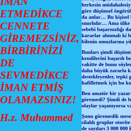
İMAN
herkesin müdahalesiyl
ETMEDİKCE
göre düşünsel öngörül
da anlar… Bu kişisel b
CENNETE
sınırlıdır… Ama ülke p
sebebi başarısızlığı d
GİREMEZSİNİZ,
kararlar alınmalı ki 
bilenin omuzlarına y
BİRBİRİNİZİ
Bunları şimdi düşünme
kendilerini başarılı 
DE
vakitte de bunu söyle
daha büyük zararla ka
SEVMEDİKCE
destekleyenler, tepki
hafifletmek için bu k
İMAN ETMİŞ
Ben amatör bir yazar
OLAMAZSINIZ!
göremedi? Şimdi de bu
olaylar yaşanıyorsa v
H.z. Muhammed
Şunu göremedik mesel
silahlı gruplar otori
de sayıları 3 000 000