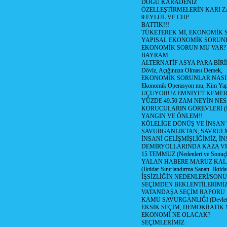
DOĞU KARADENİZ
ÖZELLEŞTİRMELERİN KARI Z
9 EYLÜL VE CHP
BATTIK!!!
TÜKETEREK Mİ, EKONOMİK 
YAPISAL EKONOMİK SORUN
EKONOMİK SORUN MU VAR?
BAYRAM
ALTERNATİF ASYA PARA BİRİ
Döviz, Açığınızın Olması Demek,
EKONOMİK SORUNLAR NASIL
Ekonomik Operasyon mu, Kim Yap
UÇUYORUZ EMNİYET KEMERİN
YÜZDE 49.50 ZAM NEYİN NES
KORUCULARIN GÖREVLERİ (Polis
YANGIN VE ÖNLEM!!
KÖLELİGE DÖNÜŞ VE İNSAN 
SAVURGANLIKTAN, SAVRULM
İNSANİ GELİŞMİŞLİĞİMİZ, İ
DEMİRYOLLARINDA KAZA V
15 TEMMUZ (Nedenleri ve Sonuçl
YALAN HABERE MARUZ KA
(İktidar Sınırlandırma Sanatı -İktida
İŞSİZLİĞİN NEDENLERİ/SON
SEÇİMDEN BEKLENTİLERİMİZ
VATANDAŞA SEÇİM RAPORU
KAMU SAVURGANLIĞI (Devlet n
EKSİK SEÇİM, DEMOKRATİK 
EKONOMİ NE OLACAK?
SEÇİMLERİMİZ