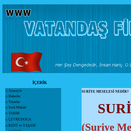
İÇERİK
::
Anasayfa
SURİYE MESELESİ NEDİR?
::
Haberler
::
Yazarlar
SUR
::
Sesli Makale
::
TARIM
::
ÇEVRE/DOGA
(Suriye Me
::
KENT ve YAŞAM