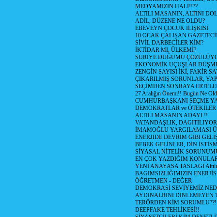
MEDYAMIZIN HALİ!!??
ALTILI MASANIN, ALTINI D
ADİL, DÜZENE NE OLDU?
EBEVEYN ÇOCUK İLİŞKİSİ
10 OCAK ÇALIŞAN GAZETEC
SİVİL DARBECİLER KİM?
İKTİDAR MI, ÜLKEMİ?
SURİYE DÜĞÜMÜ ÇÖZÜLÜY
EKONOMİK UÇUŞLAR DÜŞME
ZENGİN SAYISI İKİ, FAKİR S
ÇIKARILMIŞ SORUNLAR, YA
SEÇİMDEN SONRAYA ERTEL
27 Aralığın Önemi!! Bugün Ne Ol
CUMHURBAŞKANI SEÇME YA
DEMOKRATLAR ve ÖTEKİLER
ALTILI MASANIN ADAYI !!
VATANDAŞLIK, DAGITILIYOR
İMAMOĞLU YARGILAMASI Ü
ENERJİDE DEVRİM GİBİ GEL
BEBEK GELİNLER, DİN İSTİS
SİYASAL NİTELİK SORUNUM
EN ÇOK YAZDIĞIM KONULA
YENİ ANAYASA TASLAGI Altılı
BAGIMSIZLIĞIMIZIN ENERJİS
ÖĞRETMEN - DEĞER
DEMOKRASİ SEVİYEMİZ NED
AYDINALRINI DİNLEMEYEN
TERÖRDEN KİM SORUMLU??!
DEEPFAKE TEHLİKESİ!!