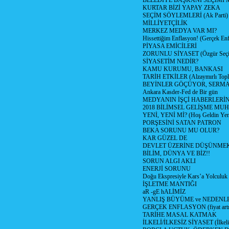
BELEDİYE BAŞKANI SEÇİMİ 
KURTAR BİZİ YAPAY ZEKA
SEÇİM SÖYLEMLERİ (Ak Parti)
MİLLİYETÇİLİK
MERKEZ MEDYA VAR MI?
Hissettiğim Enflasyon! (Gerçek En
PİYASA EMİCİLERİ
ZORUNLU SİYASET (Özgür Seç
SİYASETİM NEDİR?
KAMU KURUMU, BANKASI
TARİH ETKİLER (Alzaymırlı Topl
BEYİNLER GÖÇÜYOR, SERM
Ankara Kasder-Fed de Bir gün
MEDYANIN İŞÇİ HABERLERİ
2018 BİLİMSEL GELİŞME MU
YENİ, YENİ Mİ? (Hoş Geldin Yeni
PORŞESİNİ SATAN PATRON
BEKA SORUNU MU OLUR?
KAR GÜZEL DE
DEVLET ÜZERİNE DÜŞÜNME
BİLİM, DÜNYA VE BİZ!!
SORUN ALGI AKLI
ENERJİ SORUNU
Doğu Ekspresiyle Kars’a Yolculuk
İŞLETME MANTIĞI
aR -gE hALİMİZ
YANLIŞ BÜYÜME ve NEDENLE
GERÇEK ENFLASYON (fiyat artış
TARİHE MASAL KATMAK
İLKELİ/İLKESİZ SİYASET (İlkeli/