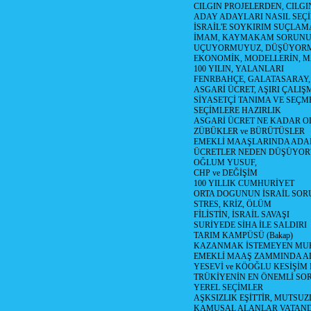
CILGIN PROJELERDEN, CILGIN
ADAY ADAYLARI NASIL SEÇİ
İSRAİL'E SOYKIRIM SUÇLAMA
İMAM, KAYMAKAM SORUN
UÇUYORMUYUZ, DÜŞÜYORM
EKONOMİK, MODELLERİN, MA
100 YILIN, YALANLARI
FENRBAHÇE, GALATASARAY,
ASGARİ ÜCRET, AŞIRI ÇALIŞ
SİYASETÇİ TANIMA VE SEÇME
SEÇİMLERE HAZIRLIK
ASGARİ ÜCRET NE KADAR OLM
ZÜBÜKLER ve BÜRÜTÜSLER
EMEKLİ MAAŞLARINDA ADA
ÜCRETLER NEDEN DÜŞÜYOR
OĞLUM YUSUF,
CHP ve DEĞİŞİM
100 YILLIK CUMHURİYET
ORTA DOGUNUN İSRAİL SO
STRES, KRİZ, ÖLÜM
FİLİSTİN, İSRAİL SAVAŞI
SURİYEDE SİHA İLE SALDIRI
TARIM KAMPÜSÜ (Bakap)
KAZANMAK İSTEMEYEN MU
EMEKLİ MAAŞ ZAMMINDA A
YESEVİ ve KÖOĞLU KESİŞİM
TRÜKİYENİN EN ÖNEMLİ SO
YEREL SEÇİMLER
AŞKSIZLIK EŞİTTİR, MUTSUZ
KAMUSAL ALANLAR VATAND