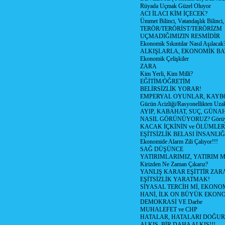
Rüyada Uçmak Güzel Oluyor
ACI İLACI KİM İÇECEK?
Ümmet Bilinci, Vatandaşlık Bilinci, 
TERÖR/TERÖRİST/TERÖRİZM
UÇMADIĞIMIZIN RESMİDİR
Ekonomik Sıkıntılar Nasıl Aşılacak
ALKIŞLARLA, EKONOMİK BAT
Ekonomik Çelişkiler
ZARA
Kim Yerli, Kim Milli?
EĞİTİM/ÖĞRETİM
BELİRSİZLİK YORAR!
EMPERYAL OYUNLAR, KAYB
Gücün Acizliği/Rasyonellikten Uzak
AYIP, KABAHAT, SUÇ, GÜNAH (
NASIL GÖRÜNÜYORUZ? Görüyo
KACAK İÇKİNİN ve ÖLÜMLER
EŞİTSİZLİK BELASI İNSANL
Ekonomide Alarm Zili Çalıyor!!!
SAĞ DÜŞÜNCE
YATIRIMLARIMIZ, YATIRIM M
Kirizden Ne Zaman Çıkarız?
YANLIŞ KARAR EŞİTTİR ZARA
EŞİTSİZLİK YARATMAK!
SİYASAL TERCİH Mİ, EKONO
HANİ, İLK ON BÜYÜK EKON
DEMOKRASİ VE Darbe
MUHALEFET ve CHP
HATALAR, HATALARI DOĞUR
ALKIŞ, BİR DAHA ALKIŞ!!!