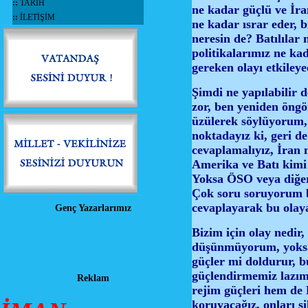
::
TARİH
ne kadar güçlü ve İra
::
İLETİŞİM
ne kadar ısrar eder, 
neresin de? Batılılar 
politikalarımız ne k
gereken olayı etkile
Şimdi ne yapılabilir 
zor, ben yeniden öng
üzülerek söylüyorum,
noktadayız ki, geri 
cevaplamalıyız, İran 
Amerika ve Batı kimi 
Yoksa ÖSO veya diğer 
Çok soru soruyorum b
cevaplayarak bu olaya
Genç Yazarlarımız
Bizim için olay nedir
düşünmüyorum, yoksa 
güçler mi doldurur, 
güçlendirmemiz lazı
Reklam
rejim güçleri hem de 
koruyacağız, onları 