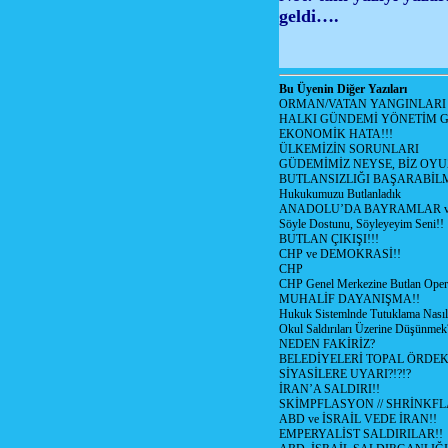
geldi….
Bu Üyenin Diğer Yazıları
ORMAN/VATAN YANGINLARI !
HALKI GÜNDEMİ YÖNETİM G
EKONOMİK HATA!!!
ÜLKEMİZİN SORUNLARI
GÜDEMİMİZ NEYSE, BİZ OYU
BUTLANSIZLIĞI BAŞARABİLM
Hukukumuzu Butlanladık
ANADOLU’DA BAYRAMLAR ve
Söyle Dostunu, Söyleyeyim Seni!!
BUTLAN ÇIKIŞI!!!
CHP ve DEMOKRASİ!!
CHP
CHP Genel Merkezine Butlan Oper
MUHALİF DAYANIŞMA!!
Hukuk Sistemlnde Tutuklama Nasıl
Okul Saldırıları Üzerine Düşünmek
NEDEN FAKİRİZ?
BELEDİYELERİ TOPAL ÖRDE
SİYASİLERE UYARI?!?!?
İRAN’A SALDIRI!!
SKİMPFLASYON // SHRİNKF
ABD ve İSRAİL VEDE İRAN!!
EMPERYALİST SALDIRILAR!!