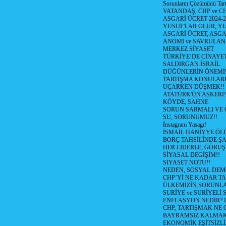
Sorunların Çözümünü Tar
VATANDAŞ, CHP ve CH
ASGARİ ÜCRET 2024-
YUSUF'LAR ÖLÜR, YU
ASGARİ ÜCRET, ASGA
ANOMİ ve SAVRULAN
MERKEZ SİYASET
TÜRKİYE’DE CİNAYE
SALDIRGAN İSRAİL
DÜĞÜNLERİN ÖNEMİ
TARTIŞMA KONULARI
UÇARKEN DÜŞMEK!!
ATATÜRK'ÜN ASKERİ!
KÖYDE, SAHNE
SORUN SARMALI VE 
SU, SORUNUMUZ!!
İnstagram Yasagı!
İSMAİL HANİYYE ÖL
BORÇ TAHSİLİNDE ŞA
HER LİDERLE, GÖRÜŞ
SİYASAL DEGİŞİM!!
SİYASET NOTU!!
NEDEN, SOSYAL DEM
CHP’Yİ NE KADAR T
ÜLKEMİZİN SORUNLA
SURİYE ve SURİYELİ
ENFLASYON NEDİR? Bizi
CHP, TARTIŞMAK NE G
BAYRAMSIZ KALMAK
EKONOMİK EŞİTSİZL