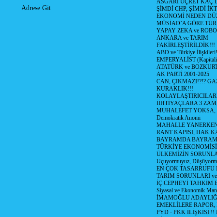
ASGARİ ÜÇRET KAÇ L
Adrese Git
ŞİMDİ CHP, ŞİMDİ İK
EKONOMİ NEDEN DÜ
MÜSİAD’A GÖRE TÜR
YAPAY ZEKA ve ROBO
ANKARA ve TARIM
FAKİRLEŞTİRİLDİK!!!
ABD ve Türkiye İlişkileri!
EMPERYALİST (Kapital
ATATÜRK ve BOZKUR
AK PARTİ 2001-2025
CAN, ÇIKMAZI!?!? GA
KURAKLIK!!!
KOLAYLAŞTIRICILARI
İİHTİYAÇLARA 3 ZAM,
MUHALEFET YOKSA,
Demokratik Anomi
MAHALLE YANERKEN
RANT KAPISI, HAK K
BAYRAMDA BAYRAM
TÜRKİYE EKONOMİSİ
ÜLKEMİZİN SORUNLAR
Uçuyormuyuz, Düşüyorm
EN ÇOK TASARRUFU 
TARIM SORUNLARI v
İÇ CEPHEYİ TAHKİM 
Siyasal ve Ekonomik Mant
İMAMOĞLU ADAYLIĞI
EMEKLİLERE RAPOR,
PYD - PKK İLİŞKİSİ !!