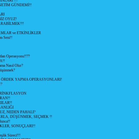
NLARI !!!
ETİM GÜNDEMİ!!
RI
İZ OYUZ!
RABİLMEK!!!
LAR ve ETKİNLİKLER
m Seni!!
lan Operasyonu!!??
A!!
ama Nasıl Olur?
 Düşünmek?
L ÖRDEK YAPMA OPERASYONLARI!
!?
HRİNKFLASYON
İRAN!!
ILAR!!
GANLIĞI
UZ, NEDEN PAHALI?
ARLA, DÜŞÜNMEK, SEÇMEK !!
lunca!!
KLER, SONUÇLARI!!
şlik Süreci!!!