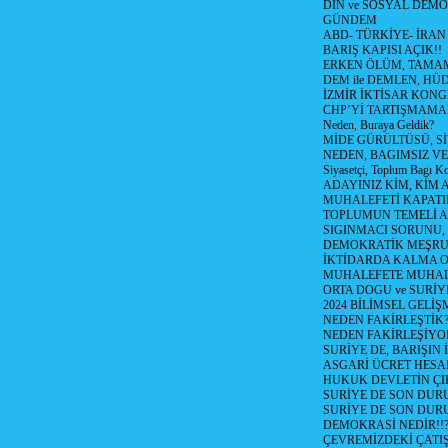
DİN ve SOSYAL DEMO
GÜNDEM
ABD- TÜRKİYE- İRAN
BARIŞ KAPISI AÇIK!!
ERKEN ÖLÜM, TAMAM
DEM ile DEMLEN, H
İZMİR İKTİSAR KONG
CHP’Yİ TARTIŞMAMAN
Neden, Buraya Geldik?
MİDE GÜRÜLTÜSÜ, S
NEDEN, BAGIMSIZ VE
Siyasetçi, Toplum Bagı K
ADAYINIZ KİM, KİM 
MUHALEFETİ KAPATIR
TOPLUMUN TEMELİ AD
SIGINMACI SORUNU,
DEMOKRATİK MEŞRU 
İKTİDARDA KALMA 
MUHALEFETE MUHAL
ORTA DOGU ve SURİY
2024 BİLİMSEL GELİ
NEDEN FAKİRLEŞTİK?!
NEDEN FAKİRLEŞİYOR
SURİYE DE, BARIŞIN 
ASGARİ ÜCRET HESAB
HUKUK DEVLETİN ÇIK
SURİYE DE SON DUR
SURİYE DE SON DURU
DEMOKRASİ NEDİR!!?
ÇEVREMİZDEKİ ÇATIŞM