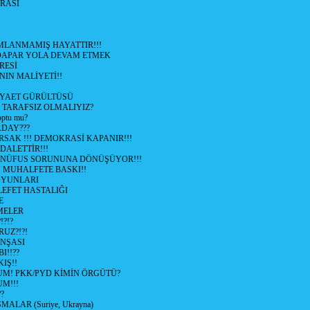
RASİ
LANMAMIŞ HAYATTIR!!!
ÜDAPAR YOLA DEVAM ETMEK
RESİ
IN MALİYETİ!!
İYAET GÜRÜLTÜSÜ
 TARAFSIZ OLMALIYIZ?
optu mu?
ADAY???
SAK !!! DEMOKRASİ KAPANIR!!!
ALETTİR!!!
 NÜFUS SORUNUNA DÖNÜŞÜYOR!!!
MUHALFETE BASKI!!
OYUNLARI
EFET HASTALIĞI
E
ŞMELER
?!?
UZ?!?!
İNŞASI
I!!??
IŞ!!
UM! PKK/PYD KİMİN ÖRGÜTÜ?
M!!!
?
ALAR (Suriye, Ukrayna)