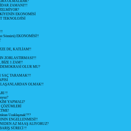
İRA OLMALIDIR?
TİDAR ZAMANI!!!
ZELMİYOR?
KİYENİN EKONOMİSİ
T TEKNOLOJİSİ
!!
ist Sömürü) EKONOMİSİ!!
T
ZZE DE, KATLİAM!!
N ZORLASTIRMASI!!!
 BİZE 1 ZAM!!
 DEMOKRASİ OLUR MU?
 SAÇ TARAMAK!!!
APISI
LAŞANLARDAN OLMAK!!
I !!
uyuz?
KİM YAPMALI?
e ÇÖZÜMLERİ
ETME!
ıktan Uzaklaşmak!?!?
NIN ENGELLENMESİ!!
 NEDEN AZ MAAŞ ALIYORUZ?
 BARIŞ SÜRECİ !!