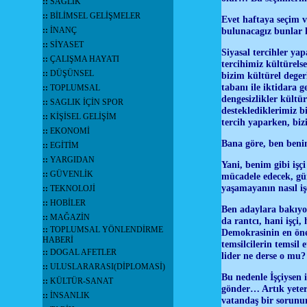
::
SAĞLIK
::
BİLİMSEL GELİŞMELER
Evet haftaya seçim v
::
İNANÇ
bulunacagız bunlar 
::
SİYASET
Siyasal tercihler yap
::
ÇALIŞMA HAYATI
tercihimiz kültürel
::
DÜŞÜNSEL
bizim kültürel deger
tabanı ile iktidara 
::
TOPLUMSAL
dengesizlikler kültü
::
SAGLIK İÇİN SPOR
desteklediklerimiz b
::
KİŞİSEL GELİŞİM
tercih yaparken, biz
::
EKONOMİ
Bana göre, ben beni
::
EGİTİM
::
YARGIDAN
Yani, benim gibi işç
::
GÜVENLİK
mücadele edecek, gün
yaşamayanın nasıl i
::
TEKNOLOJİ
::
HOBİLER
Ben adaylara bakıyor
::
MAĞAZİN
da rantcı, hani işçi
::
TOPLUMSAL YÖNLENDİRME
Demokrasinin en önem
HABERİ
temsilcilerin temsil
::
DOGAL AFETLER
lider ne derse o mu?
::
ULUSLARARASI(DİPLOMASİ)
Bu nedenle İşçiysen 
::
KÜLTÜR-SANAT
gönder… Artık yeter d
::
İNSANLIK
vatandaş bir sorunu