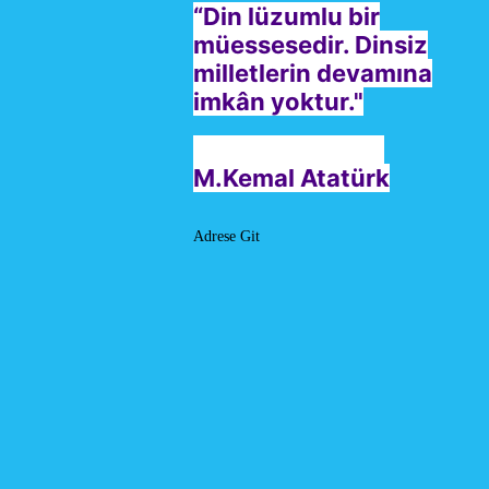
“Din lüzumlu bir
müessesedir. Dinsiz
milletlerin devamına
imkân yoktur."
M.Kemal Atatürk
Adrese Git