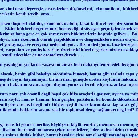
ar kimi destekleyecegiz, desteklerken düşünsel mi, ekonomik mi, kültürel 
herkesin kendi tercihi ama….
arken düşünsel olabilir, ekonomik olabilir, fakat kültürel tercihler sorunl
se... Bizim kültürel degerlerimizi önemsediğini söyleyen geçmişden örnek
lerimize bana göre en çok zarar veren hükümetlerin başında geliyor… Bu n
geliyor, ama ekonomik olarak çarpıklıklara ve dengesizliklere neden oluyo
rel yozlaşmaya ve erezyona neden oluyor… Bizim dediğimiz, bize benzeyen
izi, carpıkları ve yanlış kararları üzerine kültürel degerlerimizden uzakla
i temsil edecekler de ne aramalıyız dersek….
m yaşadığım şartlarda yaşayanın ancak beni daha iyi temsil edebilecegi
i olacak, benim gibi belediye otobüsüne binecek, benim gibi tarlada capa 
eş de beyni kaynamayan birinin nasıl güneşde üreten köylünün hakkını, i
şçinin haklarını savunacagını düşünüyoruz ve tercih ediyoruz anlayamıy
um parti çok önemli degil hepsi çok lüks araçlarla geziyor, ayrıca ya müta
, hani köylü, hani ev hanımı, hani gençler, partilerin bu konuda dikkatsizl
li görevi temsil degil mi? Güçleri çeşitli özerk kurumlara dagıtarak güç
 ettiklerinin haklarını savunarak bir toplumsal denge sağlamarı degil mi?
işçi temsilci gönder meclise, köylüysen köylü temsilci, memursan memur, g
iyelim, bu temsil numarası çeken temsilcilere, lider, a dese bizim temsilci
nu anlatsa dudak büker, burnu havaları çizer temsil ettiği vatandaşa te