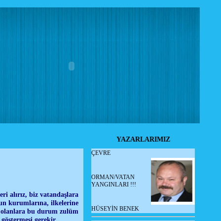
YAZARLARIMIZ
ÇEVRE
ORMAN/VATAN
YANGINLARI !!!
eri alırız, biz vatandaşlara
n kurumlarına, ilkelerine
HÜSEYİN BENEK
ış olanlara bu durum zulüm
göstermesi gerekir..