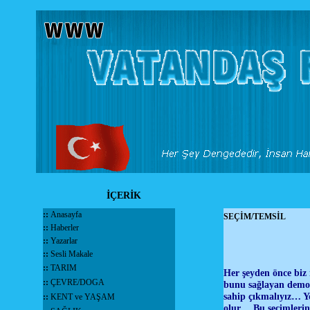
İÇERİK
::
Anasayfa
SEÇİM/TEMSİL
::
Haberler
::
Yazarlar
::
Sesli Makale
::
TARIM
Her şeyden önce biz i
::
ÇEVRE/DOGA
bunu sağlayan demok
sahip çıkmalıyız… Yo
::
KENT ve YAŞAM
olur… Bu seçimlerin 