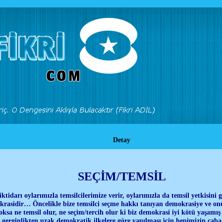
Detay
SEÇİM/TEMSİL
ktidarı oylarımızla temsilcilerimize verir, oylarımızla da temsil yetkisini g
rasidir… Öncelikle bize temsilci seçme hakkı tanıyan demokrasiye ve onu
ksa ne temsil olur, ne seçim/tercih olur ki biz demokrasi iyi kötü yaşam
gerginlikten uzak demokratik ilkelere göre yapılması için hepimizin çaba 