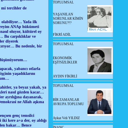
TOPLUMSAL
mi tercihler de
YAŞANILAN
SORUNLAR KİMİN
u olabiliyor… Yada ilk
SORUNU?!?
 vereyim ANAp hükümeti
asıl oluyor, kültürel oy
FİKRİ ADİL
r… Bu carpıklıklar ve
ler diyerek
TOPLUMSAL
ştırıyor… Bu nedenle, bir
EKONOMİK
ni düşünüyorum…
EŞİTSİZLİKLER
yapacak, yabancı otlarla
şçinin yaşadıklarını
AYDIN FİKİRLİ
orum…
TOPLUMSAL
hitler, ya beyaz yakalı, ya
ikleri nasıl gözden kacar…
ler ayrılığına dayanarak,
BİR ZAMANLAR
 Demokrasi ne Allah aşkına
AVRUPA TOPLUMU
ençsen genç temsilci
Aykut Veli YILDIZ
 iki kere a+a der, oy aldığı
peden bakar… Bence
İNANÇ