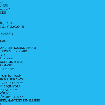
ruf
UNU!!
m yapar?
OR!!
K, NASIL?
LI, YAPACAK?'!?
AR
 KOVAR?'?
apacak?
TANDAŞIN KAZIKLANMASI
R, KIYAMET KOPAR!!
YIZ?
lıktan atalım
YÖNETİMLER RAPORU
ANMASI!!
RILMASI!!
ŞİTLİK İLİŞKİSİ
BİZ KALIRIZ YAYA
 CILGIN FAİZE!!!
IL SEÇİLİYOR?
UÇLAMASI !!
SORUNU
ÜYORMUYUZ?!?!
RİN, MANTIĞIN TEMELLERİ!!
I