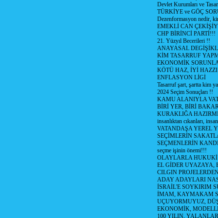
Devlet Kurumları ve Tasar
TÜRKİYE ve GÖÇ SOR
Dezenformasyon nedir, ki
EMEKLİ CAN ÇEKİŞİY
CHP BİRİNCİ PARTİ!!!
21. Yüzyıl Becerileri !!
ANAYASAL DEGİŞİKLİ
KİM TASARRUF YAPMA
EKONOMİK SORUNL
KÖTÜ HAZ, İYİ HAZZI
ENFLASYON LİGİ
Tasarruf şart, şartta kim y
2024 Seçim Sonuçları !!
KAMU ALANIYLA VA
BİRİ YER, BİRİ BAKA
KURAKLIĞA HAZIRMI
insanlıktan cıkanları, insan
VATANDAŞA YEREL 
SEÇİMLERİN SAKATL
SEÇMENLERİN KANDI
seçme işinin önemi!!!
OLAYLARLA HUKUKİ E
EL GİDER UYAZAYA, 
CILGIN PROJELERDEN,
ADAY ADAYLARI NAS
İSRAİL'E SOYKIRIM S
İMAM, KAYMAKAM 
UÇUYORMUYUZ, DÜŞ
EKONOMİK, MODELLE
100 YILIN, YALANLAR