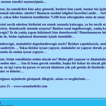
sorunu temsilci seçemeyişimiz…
ruz, hu temsilcileri kim aday gösterdi, listelere kim yazdı, bunlar biz işçile
temsil edecekler, ederler? Bunların mesleki bilgileri becerileri nedir… Sırf
iler, yoksa lider bunların kendilerine %100 iteat edeceginden emin de onun 
erini tercih ederken birilerini ret etmek zorunda kalacagız, ya bu tercih e
rirse, demokratik sistemle oynarsa? Bunları nasıl engelleyecegiz, yanlış ka
erecegiz? Ya da yanlış yapan hükümeti kim denetleyecek? Denetlenmeyen 
çin de, bizim toplumsal düzenimiz içinde önemlidir…
ndirecegiz, muhalefeti degerlendirecegiz neyle? İktidarı yaptıklarıyla, mu
 vaatleriyle…. Yoksa iktidar içraat yapıyor, muhalafet ne yapıyor dersek
mında da ondan içraat yapıyor…
imiz, bizim temsilimize neden olacak mı? Bizim gibi yaşayan ve düşününler
e neden olur…. San ki bana gercek temsilin, başka bir bahar da olacak g
r, ne işçi varsa da parası ve seryasi olanların çok çok gerisin de listelerde
ler ve liderler…
ığımız seçimlerde görüşmek dilegiyle, selam ve sevgilerimle….
ayıs 15 – www.vatandasfirki.com
ı