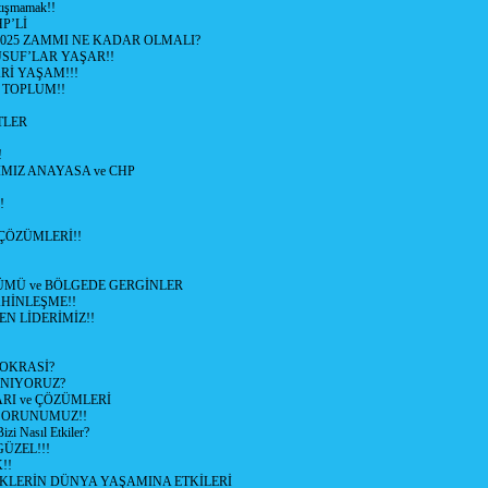
tışmamak!!
P’Lİ
2025 ZAMMI NE KADAR OLMALI?
SUF’LAR YAŞAR!!
Rİ YAŞAM!!!
 TOPLUM!!
TLER
!
MIZ ANAYASA ve CHP
!
ÇÖZÜMLERİ!!
ÜMÜ ve BÖLGEDE GERGİNLER
HİNLEŞME!!
EN LİDERİMİZ!!
OKRASİ?
ANIYORUZ?
RI ve ÇÖZÜMLERİ
 SORUNUMUZ!!
 Nasıl Etkiler?
ÜZEL!!!
!!
İKLERİN DÜNYA YAŞAMINA ETKİLERİ