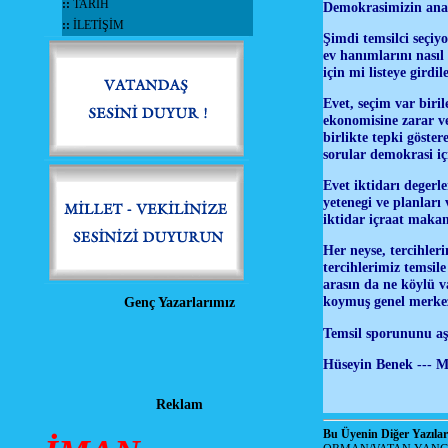
::
TARİH
Demokrasimizin ana 
::
İLETİŞİM
Şimdi temsilci seçiyo
ev hanımlarını nasıl 
için mi listeye gird
Evet, seçim var biril
ekonomisine zarar ve
birlikte tepki göst
sorular demokrasi i
Evet iktidarı degerle
yetenegi ve planları
iktidar içraat maka
Her neyse, tercihler
tercihlerimiz temsil
arasın da ne köylü va
koymuş genel merkez
Genç Yazarlarımız
Temsil sporununu aşt
Hüseyin Benek --- M
Reklam
Bu Üyenin Diğer Yazılar