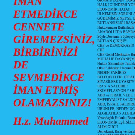
İMAN
ORMAN/VATAN YANGI
HALKI GÜNDEMİ YÖN
EKONOMİK HATA!!!
ETMEDİKCE
ÜLKEMİZİN SORUNLA
GÜDEMİMİZ NEYSE, B
CENNETE
BUTLANSIZLIĞI BAŞA
Hukukumuzu Butlanladık
ANADOLU’DA BAYRAM
GİREMEZSİNİZ,
Söyle Dostunu, Söyleyeyi
BUTLAN ÇIKIŞI!!!
CHP ve DEMOKRASİ!!
BİRBİRİNİZİ
CHP
CHP Genel Merkezine But
MUHALİF DAYANIŞM
DE
Hukuk Sistemlnde Tutukl
Okul Saldırıları Üzerine
NEDEN FAKİRİZ?
SEVMEDİKCE
BELEDİYELERİ TOPA
SİYASİLERE UYARI?!?
İMAN ETMİŞ
İRAN’A SALDIRI!!
SKİMPFLASYON // S
ABD ve İSRAİL VEDE 
OLAMAZSINIZ!
EMPERYALİST SALDIR
ABD, İSRAİL SALDIR
ÜRÜNLER, NEDEN UC
ALGILATILAN ALGIL
H.z. Muhammed
Vatandaşlık Hukuku Bozu
EKONOMİK EŞİTSİZLİ
ALIM GÜCÜ
Demokrasi, Barış ve Karde