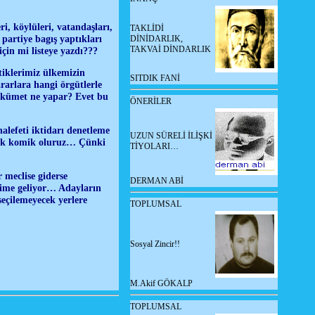
ri, köylüleri, vatandaşları,
TAKLİDİ
 partiye bagış yaptıkları
DİNİDARLIK,
TAKVAİ DİNDARLIK
için mi listeye yazdı???
ttiklerimiz ülkemizin
SITDIK FANİ
rarlara hangi örgütlerle
hükümet ne yapar? Evet bu
ÖNERİLER
halefeti iktidarı denetleme
UZUN SÜRELİ İLİŞKİ
 çok komik oluruz… Çünki
TİYOLARI…
 meclise giderse
DERMAN ABİ
ibime geliyor… Adayların
 seçilemeyecek yerlere
TOPLUMSAL
Sosyal Zincir!!
M.Akif GÖKALP
TOPLUMSAL