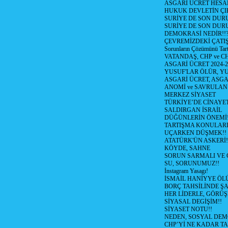
ASGARİ ÜCRET HESAB
HUKUK DEVLETİN ÇIK
SURİYE DE SON DUR
SURİYE DE SON DURU
DEMOKRASİ NEDİR!!?
ÇEVREMİZDEKİ ÇATIŞM
Sorunların Çözümünü Tar
VATANDAŞ, CHP ve CH
ASGARİ ÜCRET 2024-
YUSUF'LAR ÖLÜR, YU
ASGARİ ÜCRET, ASGA
ANOMİ ve SAVRULAN
MERKEZ SİYASET
TÜRKİYE’DE CİNAYE
SALDIRGAN İSRAİL
DÜĞÜNLERİN ÖNEMİ
TARTIŞMA KONULARI
UÇARKEN DÜŞMEK!!
ATATÜRK'ÜN ASKERİ!
KÖYDE, SAHNE
SORUN SARMALI VE 
SU, SORUNUMUZ!!
İnstagram Yasagı!
İSMAİL HANİYYE ÖL
BORÇ TAHSİLİNDE ŞA
HER LİDERLE, GÖRÜŞ
SİYASAL DEGİŞİM!!
SİYASET NOTU!!
NEDEN, SOSYAL DEM
CHP’Yİ NE KADAR T