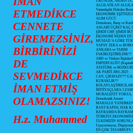
İMAN
ÜRÜNLER, NEDEN UC
ALGILATILAN ALGIL
Vatandaşlık Hukuku Bozu
ETMEDİKCE
EKONOMİK EŞİTSİZLİ
ALIM GÜCÜ
CENNETE
Demokrasi, Barış ve Karde
ASGARİ ÜÇRET KAÇ L
ŞİMDİ CHP, ŞİMDİ İK
GİREMEZSİNİZ,
EKONOMİ NEDEN DÜ
MÜSİAD’A GÖRE TÜR
YAPAY ZEKA ve ROBO
BİRBİRİNİZİ
ANKARA ve TARIM
FAKİRLEŞTİRİLDİK!!!
ABD ve Türkiye İlişkileri!
DE
EMPERYALİST (Kapital
ATATÜRK ve BOZKUR
AK PARTİ 2001-2025
SEVMEDİKCE
CAN, ÇIKMAZI!?!? GA
KURAKLIK!!!
İMAN ETMİŞ
KOLAYLAŞTIRICILARI
İİHTİYAÇLARA 3 ZAM,
MUHALEFET YOKSA,
OLAMAZSINIZ!
Demokratik Anomi
MAHALLE YANERKEN
RANT KAPISI, HAK K
BAYRAMDA BAYRAM
H.z. Muhammed
TÜRKİYE EKONOMİSİ
ÜLKEMİZİN SORUNLAR
Uçuyormuyuz, Düşüyorm
EN ÇOK TASARRUFU 