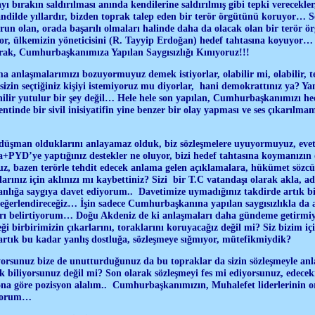
ayı bırakın saldırılması anında kendilerine saldırılmış gibi tepki verecekl
ndilde yıllardır, bizden toprak talep eden bir terör örgütünü koruyor… S
sorun olan, orada başarılı olmaları halinde daha da olacak olan bir terör ö
or, ülkemizin yöneticisini (R. Tayyip Erdoğan) hedef tahtasına koyuyor…
arak, Cumhurbaşkanımıza Yapılan Saygısızlığı Kınıyoruz!!!
a anlaşmalarımızı bozuyormuyuz demek istiyorlar, olabilir mi, olabilir, 
zin seçtiğiniz kişiyi istemiyoruz mu diyorlar, hani demokrattınız ya? Yani
nilir yutulur bir şey değil… Hele hele son yapılan, Cumhurbaşkanımızı h
entinde bir sivil inisiyatifin yine benzer bir olay yapması ve ses çıkarı
, düşman olduklarını anlayamaz olduk, biz sözleşmelere uyuyormuyuz, ev
PYD’ye yaptığınız destekler ne oluyor, bizi hedef tahtasına koymanızın ö
z, bazen terörle tehdit edecek anlama gelen açıklamalara, hükümet sözcüle
arınız için aklınızı mı kaybettiniz? Sizi bir T.C vatandaşı olarak akla, a
sanlığa saygıya davet ediyorum.. Davetimize uymadığınız takdirde artık b
eğerlendireceğiz… İşin sadece Cumhurbaşkanına yapılan saygısızlıkla da 
arı belirtiyorum… Doğu Akdeniz de ki anlaşmaları daha gündeme getirmiy
ği birbirimizin çıkarlarını, toraklarını koruyacağız değil mi? Siz bizim iç
artık bu kadar yanlış dostluğa, sözleşmeye sığmıyor, mütefikmiydik?
orsunuz bize de unutturduğunuz da bu topraklar da sizin sözleşmeyle an
 biliyorsunuz değil mi? Son olarak sözleşmeyi fes mi ediyorsunuz, edece
na göre pozisyon alalım.. Cumhurbaşkanımızın, Muhalefet liderlerinin ort
ıyorum…