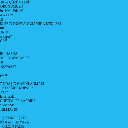
RI ve ÇÖZÜMLERİ
 SORUNUMUZ!!
 Nasıl Etkiler?
ÜZEL!!!
!!
İKLERİN DÜNYA YAŞAMINA ETKİLERİ
ruf
UNU!!
m yapar?
OR!!
K, NASIL?
LI, YAPACAK?'!?
AR
 KOVAR?'?
apacak?
TANDAŞIN KAZIKLANMASI
R, KIYAMET KOPAR!!
YIZ?
lıktan atalım
YÖNETİMLER RAPORU
ANMASI!!
RILMASI!!
ŞİTLİK İLİŞKİSİ
BİZ KALIRIZ YAYA
 CILGIN FAİZE!!!