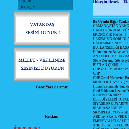
::
TARİH
Hüseyin Benek – 19.
::
İLETİŞİM
Bu Üyenin Diğer Yazılar
ORMAN/VATAN YANGI
HALKI GÜNDEMİ YÖN
EKONOMİK HATA!!!
ÜLKEMİZİN SORUNLA
GÜDEMİMİZ NEYSE, B
BUTLANSIZLIĞI BAŞA
Hukukumuzu Butlanladık
ANADOLU’DA BAYRAM
Söyle Dostunu, Söyleyeyi
BUTLAN ÇIKIŞI!!!
CHP ve DEMOKRASİ!!
CHP
CHP Genel Merkezine But
MUHALİF DAYANIŞM
Hukuk Sistemlnde Tutukl
Genç Yazarlarımız
Okul Saldırıları Üzerine
NEDEN FAKİRİZ?
BELEDİYELERİ TOPA
SİYASİLERE UYARI?!?
İRAN’A SALDIRI!!
SKİMPFLASYON // S
Reklam
ABD ve İSRAİL VEDE 
EMPERYALİST SALDIR
ABD, İSRAİL SALDIR