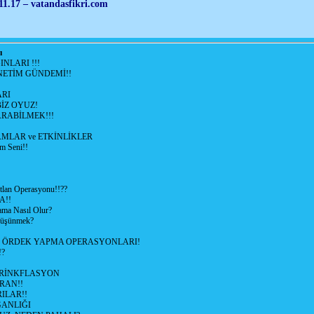
11.17 – vatandasfikri.com
ı
NLARI !!!
ETİM GÜNDEMİ!!
RI
İZ OYUZ!
RABİLMEK!!!
LAR ve ETKİNLİKLER
m Seni!!
lan Operasyonu!!??
A!!
ama Nasıl Olur?
 Düşünmek?
L ÖRDEK YAPMA OPERASYONLARI!
!?
HRİNKFLASYON
İRAN!!
ILAR!!
GANLIĞI