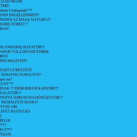
e ÇÖZÜMLERİ
ETME!
ıktan Uzaklaşmak!?!?
NIN ENGELLENMESİ!!
 NEDEN AZ MAAŞ ALIYORUZ?
 BARIŞ SÜRECİ !!
RASİ
LANMAMIŞ HAYATTIR!!!
ÜDAPAR YOLA DEVAM ETMEK
RESİ
IN MALİYETİ!!
İYAET GÜRÜLTÜSÜ
 TARAFSIZ OLMALIYIZ?
optu mu?
ADAY???
SAK !!! DEMOKRASİ KAPANIR!!!
ALETTİR!!!
 NÜFUS SORUNUNA DÖNÜŞÜYOR!!!
MUHALFETE BASKI!!
OYUNLARI
EFET HASTALIĞI
E
ŞMELER
?!?
UZ?!?!
İNŞASI