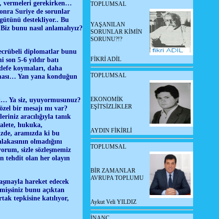
er, vermeleri gerekirken…
TOPLUMSAL
onra Suriye de sorunlar
rgütünü destekliyor.. Bu
YAŞANILAN
 Biz bunu nasıl anlamalıyız?
SORUNLAR KİMİN
SORUNU?!?
tecrübeli diplomatlar bunu
FİKRİ ADİL
 son 5-6 yıldır batı
edefe koymaları, daha
TOPLUMSAL
lmaması… Yan yana konduğun
EKONOMİK
et… Ya siz, uyuyormusunuz?
EŞİTSİZLİKLER
zel bir mesajı mı var?
riniz aracılığıyla tanık
dalete, hukuka,
AYDIN FİKİRLİ
izde, aramızda ki bu
alakasının olmadığını
TOPLUMSAL
orum, sizle sözleşmemiz
in tehdit olan her olayın
BİR ZAMANLAR
AVRUPA TOPLUMU
laşmayla hareket edecek
kmişsiniz bunu açıktan
ak tepkisine katılıyor,
Aykut Veli YILDIZ
İNANÇ