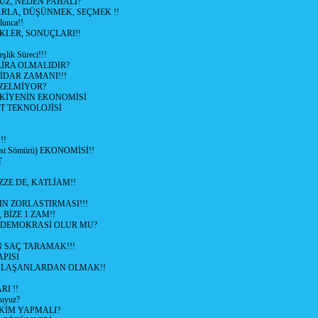
UZ, NEDEN PAHALI?
ARLA, DÜŞÜNMEK, SEÇMEK !!
lunca!!
KLER, SONUÇLARI!!
şlik Süreci!!!
İRA OLMALIDIR?
TİDAR ZAMANI!!!
ZELMİYOR?
KİYENİN EKONOMİSİ
T TEKNOLOJİSİ
!!
ist Sömürü) EKONOMİSİ!!
T
ZZE DE, KATLİAM!!
N ZORLASTIRMASI!!!
 BİZE 1 ZAM!!
 DEMOKRASİ OLUR MU?
 SAÇ TARAMAK!!!
APISI
LAŞANLARDAN OLMAK!!
I !!
uyuz?
KİM YAPMALI?