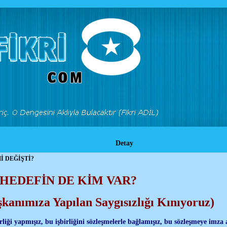
Detay
İ DEĞİŞTİ?
HEDEFİN DE KİM VAR?
anımıza Yapılan Saygısızlığı Kınıyoruz)
rliği yapmışız, bu işbirliğini sözleşmelerle bağlamışız, bu sözleşmeye imza