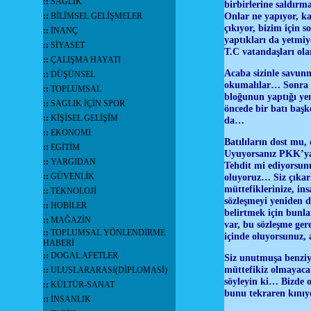
::
SAĞLIK
birbirlerine saldırm
Onlar ne yapıyor, ka
::
BİLİMSEL GELİŞMELER
çıkıyor, bizim için 
::
İNANÇ
yaptıkları da yetmiy
::
SİYASET
T.C vatandaşları ol
::
ÇALIŞMA HAYATI
Acaba sizinle savunm
::
DÜŞÜNSEL
okumalılar… Sonra si
::
TOPLUMSAL
bloğunun yaptığı ye
::
SAGLIK İÇİN SPOR
öncede bir batı başk
::
KİŞİSEL GELİŞİM
da…
::
EKONOMİ
Batılıların dost mu
::
EGİTİM
Uyuyorsanız PKK’ya+
::
YARGIDAN
Tehdit mi ediyorsunu
::
GÜVENLİK
oluyoruz… Siz çıkarl
müttefiklerinize, in
::
TEKNOLOJİ
sözleşmeyi yeniden d
::
HOBİLER
belirtmek için bunl
::
MAĞAZİN
var, bu sözleşme gere
::
TOPLUMSAL YÖNLENDİRME
içinde oluyorsunuz, 
HABERİ
::
DOGAL AFETLER
Siz unutmuşa benziy
müttefikiz olmayacak
::
ULUSLARARASI(DİPLOMASİ)
söyleyin ki… Bizde o
::
KÜLTÜR-SANAT
bunu tekraren kın
::
İNSANLIK