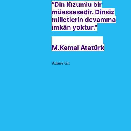
“Din lüzumlu bir
müessesedir. Dinsiz
milletlerin devamına
imkân yoktur."
M.Kemal Atatürk
Adrese Git