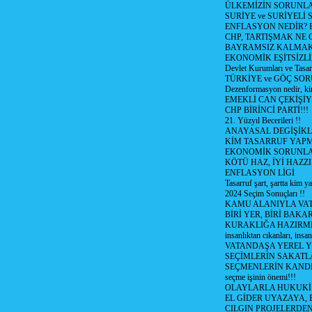
ÜLKEMİZİN SORUNLA
SURİYE ve SURİYELİ
ENFLASYON NEDİR? Bizi
CHP, TARTIŞMAK NE G
BAYRAMSIZ KALMAK
EKONOMİK EŞİTSİZL
Devlet Kurumları ve Tasar
TÜRKİYE ve GÖÇ SOR
Dezenformasyon nedir, ki
EMEKLİ CAN ÇEKİŞİY
CHP BİRİNCİ PARTİ!!!
21. Yüzyıl Becerileri !!
ANAYASAL DEGİŞİKLİ
KİM TASARRUF YAPMA
EKONOMİK SORUNL
KÖTÜ HAZ, İYİ HAZZI
ENFLASYON LİGİ
Tasarruf şart, şartta kim y
2024 Seçim Sonuçları !!
KAMU ALANIYLA VA
BİRİ YER, BİRİ BAKA
KURAKLIĞA HAZIRMI
insanlıktan cıkanları, insan
VATANDAŞA YEREL 
SEÇİMLERİN SAKATL
SEÇMENLERİN KANDI
seçme işinin önemi!!!
OLAYLARLA HUKUKİ E
EL GİDER UYAZAYA, 
CILGIN PROJELERDEN,