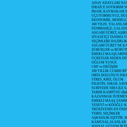
ADAY ADAYLARI NAS
İSRAİL'E SOYKIRIM S
İMAM, KAYMAKAM 
UÇUYORMUYUZ, DÜŞ
EKONOMİK, MODELLE
100 YILIN, YALANLAR
FENRBAHÇE, GALATA
ASGARİ ÜCRET, AŞIR
SİYASETÇİ TANIMA V
SEÇİMLERE HAZIRLI
ASGARİ ÜCRET NE KA
ZÜBÜKLER ve BÜRÜT
EMEKLİ MAAŞLARIN
ÜCRETLER NEDEN D
OĞLUM YUSUF,
CHP ve DEĞİŞİM
100 YILLIK CUMHURİ
ORTA DOGUNUN İSR
STRES, KRİZ, ÖLÜM
FİLİSTİN, İSRAİL SAV
SURİYEDE SİHA İLE S
TARIM KAMPÜSÜ (Bak
KAZANMAK İSTEMEY
EMEKLİ MAAŞ ZAMMI
YESEVİ ve KÖOĞLU 
TRÜKİYENİN EN ÖNE
YEREL SEÇİMLER
AŞKSIZLIK EŞİTTİR,
KAMUSAL ALANLAR 
SOSYAL GÜVENLİKTE