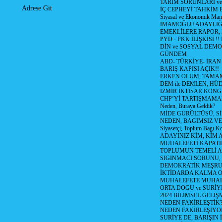
TARIM SORUNLARI v
Adrese Git
İÇ CEPHEYİ TAHKİM 
Siyasal ve Ekonomik Mant
İMAMOĞLU ADAYLIĞI
EMEKLİLERE RAPOR,
PYD - PKK İLİŞKİSİ !!
DİN ve SOSYAL DEMO
GÜNDEM
ABD- TÜRKİYE- İRAN
BARIŞ KAPISI AÇIK!!
ERKEN ÖLÜM, TAMAM
DEM ile DEMLEN, H
İZMİR İKTİSAR KONG
CHP’Yİ TARTIŞMAMAN
Neden, Buraya Geldik?
MİDE GÜRÜLTÜSÜ, S
NEDEN, BAGIMSIZ VE
Siyasetçi, Toplum Bagı K
ADAYINIZ KİM, KİM 
MUHALEFETİ KAPATIR
TOPLUMUN TEMELİ AD
SIGINMACI SORUNU,
DEMOKRATİK MEŞRU 
İKTİDARDA KALMA 
MUHALEFETE MUHAL
ORTA DOGU ve SURİY
2024 BİLİMSEL GELİ
NEDEN FAKİRLEŞTİK?!
NEDEN FAKİRLEŞİYOR
SURİYE DE, BARIŞIN 