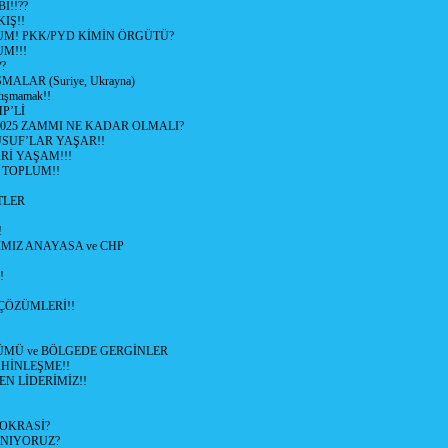
I!!??
IŞ!!
UM! PKK/PYD KİMİN ÖRGÜTÜ?
M!!!
?
ALAR (Suriye, Ukrayna)
tışmamak!!
P’Lİ
2025 ZAMMI NE KADAR OLMALI?
SUF’LAR YAŞAR!!
Rİ YAŞAM!!!
 TOPLUM!!
TLER
!
MIZ ANAYASA ve CHP
!
ÇÖZÜMLERİ!!
ÜMÜ ve BÖLGEDE GERGİNLER
HİNLEŞME!!
EN LİDERİMİZ!!
OKRASİ?
ANIYORUZ?