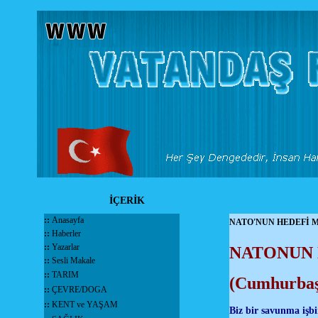
İÇERİK
::
Anasayfa
NATO'NUN HEDEFİ M
::
Haberler
::
Yazarlar
NATONUN 
::
Sesli Makale
::
TARIM
(Cumhurbaşk
::
ÇEVRE/DOGA
::
KENT ve YAŞAM
Biz bir savunma işbi