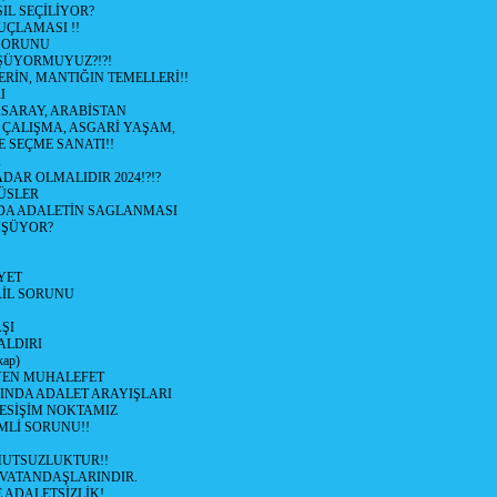
IL SEÇİLİYOR?
UÇLAMASI !!
SORUNU
ÜYORMUYUZ?!?!
RİN, MANTIĞIN TEMELLERİ!!
I
SARAY, ARABİSTAN
I ÇALIŞMA, ASGARİ YAŞAM,
E SEÇME SANATI!!
K
DAR OLMALIDIR 2024!?!?
ÜSLER
DA ADALETİN SAGLANMASI
ÜŞÜYOR?
YET
AİL SORUNU
AŞI
ALDIRI
ap)
EN MUHALEFET
NDA ADALET ARAYIŞLARI
KESİŞİM NOKTAMIZ
MLİ SORUNU!!
 MUTSUZLUKTUR!!
VATANDAŞLARINDIR.
 ADALETSİZLİK!