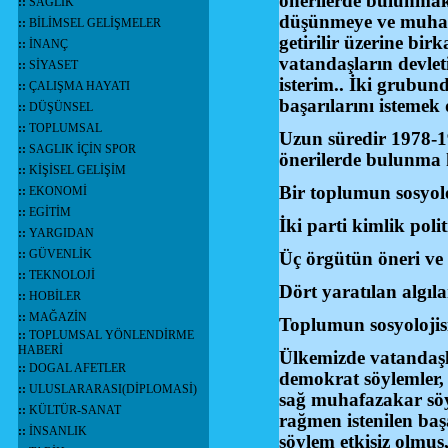
önerilerde bulunma
::
SAĞLIK
düşünmeye ve muhalef
::
BİLİMSEL GELİŞMELER
getirilir üzerine bi
::
İNANÇ
vatandaşların devleti
::
SİYASET
isterim.. İki grubun
::
ÇALIŞMA HAYATI
başarılarını isteme
::
DÜŞÜNSEL
::
TOPLUMSAL
Uzun süredir 1978-1
::
SAGLIK İÇİN SPOR
önerilerde bulunm
::
KİŞİSEL GELİŞİM
Bir toplumun sosyol
::
EKONOMİ
::
EGİTİM
İki parti kimlik poli
::
YARGIDAN
::
GÜVENLİK
Üç örgütün öneri ve 
::
TEKNOLOJİ
Dört yaratılan algı
::
HOBİLER
::
MAĞAZİN
Toplumun sosyoloji
::
TOPLUMSAL YÖNLENDİRME
HABERİ
Ülkemizde vatandaşla
::
DOGAL AFETLER
demokrat söylemler, k
::
ULUSLARARASI(DİPLOMASİ)
sağ muhafazakar söy
::
KÜLTÜR-SANAT
rağmen istenilen baş
::
İNSANLIK
söylem etkisiz olmuş