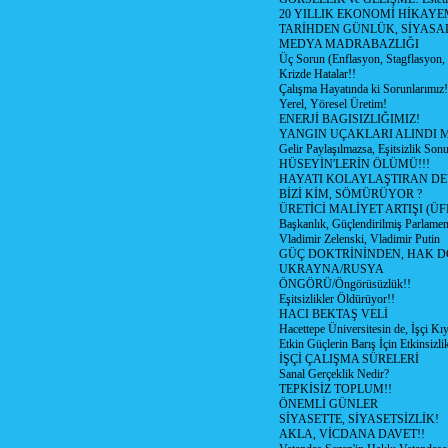
20 YILLIK EKONOMİ HİKAYEM
TARİHDEN GÜNLÜK, SİYASA
MEDYA MADRABAZLIĞI
Üç Sorun (Enflasyon, Stagflasyon,
Krizde Hatalar!!
Çalışma Hayatında ki Sorunlarımız!
Yerel, Yöresel Üretim!
ENERJİ BAGISIZLIĞIMIZ!
YANGIN UÇAKLARI ALINDI M
Gelir Paylaşılmazsa, Eşitsizlik Sonu
HÜSEYİN'LERİN ÖLÜMÜ!!!
HAYATI KOLAYLAŞTIRAN D
BİZİ KİM, SÖMÜRÜYOR ?
ÜRETİCİ MALİYET ARTIŞI (ÜF
Başkanlık, Güçlendirilmiş Parlamen
Vladimir Zelenski, Vladimir Putin
GÜÇ DOKTRİNİNDEN, HAK D
UKRAYNA/RUSYA
ÖNGÖRÜ/Öngörüsüzlük!!
Eşitsizlikler Öldürüyor!!
HACI BEKTAŞ VELİ
Hacettepe Üniversitesin de, İşçi Kıy
Etkin Güçlerin Barış İçin Etkinsizlik
İŞÇİ ÇALIŞMA SÜRELERİ
Sanal Gerçeklik Nedir?
TEPKİSİZ TOPLUM!!
ÖNEMLİ GÜNLER
SİYASETTE, SİYASETSİZLİK!
AKLA, VİCDANA DAVET!!