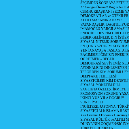
SEÇİMDEN SONRAYA ERTEL
27 Aralığın Önemi!! Bugün Ne Ol
CUMHURBAŞKANI SEÇME YA
DEMOKRATLAR ve ÖTEKİLER
ALTILI MASANIN ADAYI !!
VATANDAŞLIK, DAGITILIYOR
İMAMOĞLU YARGILAMASI Ü
ENERJİDE DEVRİM GİBİ GEL
BEBEK GELİNLER, DİN İSTİS
SİYASAL NİTELİK SORUNUM
EN ÇOK YAZDIĞIM KONULA
YENİ ANAYASA TASLAGI Altılı
BAGIMSIZLIĞIMIZIN ENERJİS
ÖĞRETMEN - DEĞER
DEMOKRASİ SEVİYEMİZ NED
AYDINALRINI DİNLEMEYEN
TERÖRDEN KİM SORUMLU??!
DEEPFAKE TEHLİKESİ!!
SİYASETCİLERİ KİM DENETL
SİYASAL YÖNETİM DİLİ
SAGLIKTA ÖZELEŞTİRMEYE T
PROMOSYON SORUNU YAŞA
İKİNCİ YÜZ YILA DOĞRU!!
SUNİ SİYASET
İNGİLTERE, JAPONYA, TÜRK
SİYASETÇİ ALKIŞLAMA HAST
Yüz Liramızı Ekonomik Harcamış 
SİYASAL KÜLTÜR ve ALTILI 
DÜNYA'NIN GÖÇMEN/SIĞIN
TÜRKİYE UCARKEN