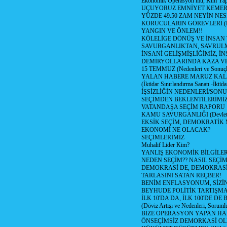
Ekonomik Operasyon mu, Kim Yap
UÇUYORUZ EMNİYET KEMERİN
YÜZDE 49.50 ZAM NEYİN NES
KORUCULARIN GÖREVLERİ (Polis
YANGIN VE ÖNLEM!!
KÖLELİGE DÖNÜŞ VE İNSAN 
SAVURGANLIKTAN, SAVRULM
İNSANİ GELİŞMİŞLİĞİMİZ, İ
DEMİRYOLLARINDA KAZA V
15 TEMMUZ (Nedenleri ve Sonuçl
YALAN HABERE MARUZ KA
(İktidar Sınırlandırma Sanatı -İktida
İŞSİZLİĞİN NEDENLERİ/SON
SEÇİMDEN BEKLENTİLERİMİZ
VATANDAŞA SEÇİM RAPORU
KAMU SAVURGANLIĞI (Devlet n
EKSİK SEÇİM, DEMOKRATİK 
EKONOMİ NE OLACAK?
SEÇİMLERİMİZ
Muhalif Lider Kim?
YANLIŞ EKONOMİK BİLGİLE
NEDEN SEÇİM?? NASIL SEÇİM
DEMOKRASİ DE, DEMOKRASİ
TARLASINI SATAN REÇBER!
BENİM ENFLASYONUM, SİZ
BEYHUDE POLİTİK TARTIŞMA
İLK 10'DA DA, İLK 100'DE D
(Döviz Artışı ve Nedenleri, Sorumlu
BİZE OPERASYON YAPAN HA
ÖNSEÇİMSİZ DEMORKASİ OL