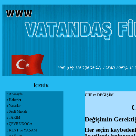
İÇERİK
::
Anasayfa
CHP ve DEĞİŞİM
::
Haberler
C
::
Yazarlar
::
Sesli Makale
::
TARIM
Değişimin Gerekti
::
ÇEVRE/DOGA
Her seçim kaybedenle
::
KENT ve YAŞAM