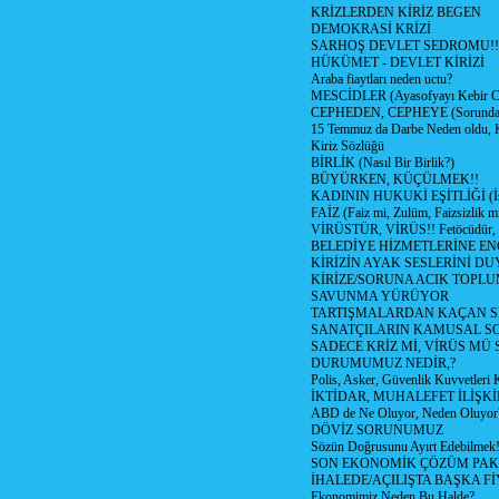
KRİZLERDEN KİRİZ BEGEN
DEMOKRASİ KRİZİ
SARHOŞ DEVLET SEDROMU!!
HÜKÜMET - DEVLET KİRİZİ
Araba fiaytları neden uctu?
MESCİDLER (Ayasofyayı Kebir C
CEPHEDEN, CEPHEYE (Sorundan
15 Temmuz da Darbe Neden oldu, 
Kiriz Sözlüğü
BİRLİK (Nasıl Bir Birlik?)
BÜYÜRKEN, KÜÇÜLMEK!!
KADININ HUKUKİ EŞİTLİĞİ (İsta
FAİZ (Faiz mi, Zulüm, Faizsizlik m
VİRÜSTÜR, VİRÜS!! Fetöcüdür, 
BELEDİYE HİZMETLERİNE E
KİRİZİN AYAK SESLERİNİ D
KİRİZE/SORUNA ACIK TOPL
SAVUNMA YÜRÜYOR
TARTIŞMALARDAN KAÇAN Sİ
SANATÇILARIN KAMUSAL S
SADECE KRİZ Mİ, VİRÜS MÜ
DURUMUMUZ NEDİR,?
Polis, Asker, Güvenlik Kuvvetleri 
İKTİDAR, MUHALEFET İLİŞKİ
ABD de Ne Oluyor, Neden Oluyor
DÖVİZ SORUNUMUZ
Sözün Doğrusunu Ayırt Edebilmek
SON EKONOMİK ÇÖZÜM PAK
İHALEDE/AÇILIŞTA BAŞKA F
Ekonomimiz Neden Bu Halde?