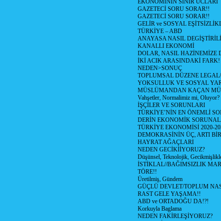
EKONOMİNİN SİNİR UCLARI
GAZETECİ SORU SORAR!!
GAZETECİ SORU SORAR!!
GELİR ve SOSYAL EŞİTSİZLİK
TÜRKİYE – ABD
ANAYASA NASIL DEGİŞTİRİL
KANALLI EKONOMİ
DOLAR, NASIL HAZİNEMİZE D
İKİ ACIK ARASINDAKİ FARK!
NEDEN>SONUÇ
TOPLUMSAL DÜZENE LEGAL/
YOKSULLUK VE SOSYAL Y
MÜSLÜMANDAN KAÇAN MÜ
Vahşetler, Normalimiz mi, Oluyor?
İŞÇİLER VE SORUNLARI
TÜRKİYE’NİN EN ÖNEMLİ SO
DERİN EKONOMİK SORUNA
TÜRKİYE EKONOMİSİ 2020-20
DEMOKRASİNİN ÜÇ, ARTI Bİ
HAYRAT AĞAÇLARI
NEDEN GECİKİİYORUZ?
Düşünsel, Teknolojik, Gecikmişlikle
İSTİKLAL//BAĞIMSIZLIK MAR
TÖRE!!
Üretilmiş, Gündem
GÜÇLÜ DEVLET/TOPLUM NAS
RAST GELE YAŞAMA!!
ABD ve ORTADOĞU DA!?!
Korkuyla Baglama
NEDEN FAKİRLEŞİYORUZ?