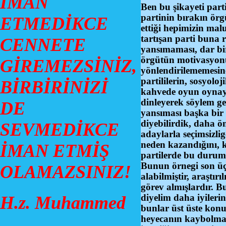
İMAN
Ben bu şikayeti parti
partinin bırakın örg
ETMEDİKCE
ettiği hepimizin ma
tartışan parti buna 
CENNETE
yansımaması, dar bi
örgütün motivasyonu
GİREMEZSİNİZ,
yönlendirilememesin
partililerin, sosyol
BİRBİRİNİZİ
kahvede oyun oynaya
dinleyerek söylem ge
DE
yansıması başka bir 
diyebilirdik, daha ö
SEVMEDİKCE
adaylarla seçimsizli
neden kazandığını, 
İMAN ETMİŞ
partilerde bu durum
Bunun örnegi son üç 
OLAMAZSINIZ!
alabilmiştir, araştır
görev almışlardır. Bu
diyelim daha iyileri
H.z. Muhammed
bunlar üst üste konu
heyecanın kaybolmas