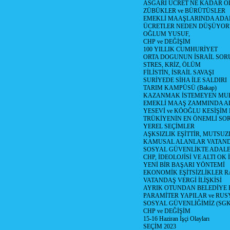
ASGARİ ÜCRET NE KADAR OLM
ZÜBÜKLER ve BÜRÜTÜSLER
EMEKLİ MAAŞLARINDA ADA
ÜCRETLER NEDEN DÜŞÜYOR
OĞLUM YUSUF,
CHP ve DEĞİŞİM
100 YILLIK CUMHURİYET
ORTA DOGUNUN İSRAİL SO
STRES, KRİZ, ÖLÜM
FİLİSTİN, İSRAİL SAVAŞI
SURİYEDE SİHA İLE SALDIRI
TARIM KAMPÜSÜ (Bakap)
KAZANMAK İSTEMEYEN MU
EMEKLİ MAAŞ ZAMMINDA A
YESEVİ ve KÖOĞLU KESİŞİM
TRÜKİYENİN EN ÖNEMLİ SO
YEREL SEÇİMLER
AŞKSIZLIK EŞİTTİR, MUTSUZ
KAMUSAL ALANLAR VATAND
SOSYAL GÜVENLİKTE ADALE
CHP, İDEOLOJİSİ VE ALTI OK 
YENİ BİR BAŞARI YÖNTEMİ
EKONOMİK EŞİTSİZLİKLER 
VATANDAŞ VERGİ İLİŞKİSİ
AYRIK OTUNDAN BELEDİYE
PARAMİTER YAPILAR ve RUS
SOSYAL GÜVENLİĞİMİZ (SGK
CHP ve DEĞİŞİM
15-16 Haziran İşçi Olayları
SEÇİM 2023