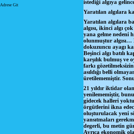
istediği algıya gelin
Adrese Git
Yaratılan algılara 
Yaratılan algılara b
algısı, ikinci algı ç
yana gelme nedeni h
olunmuştur algısı… 
dokuzuncu ayagı kand
Beşinci algı batılı k
karşılık bulmuş ve o
farkı gözetilmeksizi
asıldığı belli olmayan
üretilememiştir. Son
21 yıldır iktidar ol
yenilememiştir, bunun
gidecek halleri yokt
örgütlerini ikna ede
oluşturulacak yeni s
yansıtmaları gerekme
degerli, bu metin gü
Ayrıca ekonomik olar