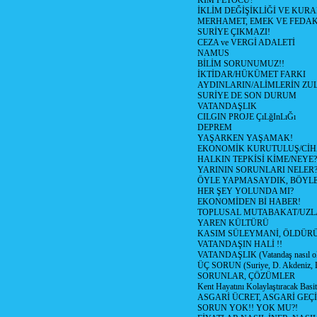
KİM FETÖCÜ?
İKLİM DEĞİŞİKLİĞİ VE KURA
MERHAMET, EMEK VE FEDA
SURİYE ÇIKMAZI!
CEZA ve VERGİ ADALETİ
NAMUS
BİLİM SORUNUMUZ!!
İKTİDAR/HÜKÜMET FARKI
AYDINLARIN/ALİMLERİN ZUL
SURİYE DE SON DURUM
VATANDAŞLIK
CILGIN PROJE ÇıLğInLıĞı
DEPREM
YAŞARKEN YAŞAMAK!
EKONOMİK KURUTULUŞ/Cİ
HALKIN TEPKİSİ KİME/NEYE?
YARININ SORUNLARI NELER
ÖYLE YAPMASAYDIK, BÖYLE
HER ŞEY YOLUNDA MI?
EKONOMİDEN Bİ HABER!
TOPLUSAL MUTABAKAT/UZL
YAREN KÜLTÜRÜ
KASIM SÜLEYMANİ, ÖLDÜR
VATANDAŞIN HALİ !!
VATANDAŞLIK (Vatandaş nasıl ol
ÜÇ SORUN (Suriye, D. Akdeniz, 
SORUNLAR, ÇÖZÜMLER
Kent Hayatını Kolaylaştıracak Basi
ASGARİ ÜCRET, ASGARİ GEÇ
SORUN YOK!! YOK MU?!