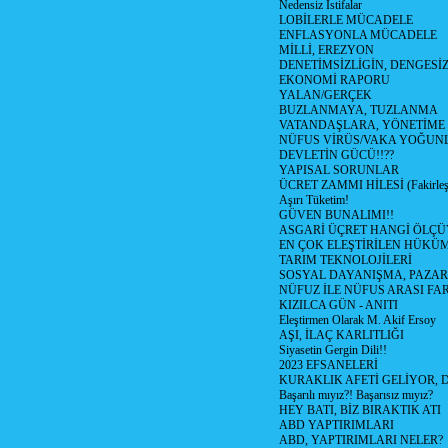
Nedensiz İstifalar
LOBİLERLE MÜCADELE
ENFLASYONLA MÜCADELE
MİLLİ, EREZYON
DENETİMSİZLİGİN, DENGESİZ
EKONOMİ RAPORU
YALAN/GERÇEK
BUZLANMAYA, TUZLANMA
VATANDAŞLARA, YÖNETİME
NÜFUS VİRÜS/VAKA YOĞUN
DEVLETİN GÜCÜ!!??
YAPISAL SORUNLAR
ÜCRET ZAMMI HİLESİ (Fakirle
Aşırı Tüketim!
GÜVEN BUNALIMI!!
ASGARİ ÜÇRET HANGİ ÖLÇÜ
EN ÇOK ELEŞTİRİLEN HÜKÜ
TARIM TEKNOLOJİLERİ
SOSYAL DAYANIŞMA, PAZAR
NÜFUZ İLE NÜFUS ARASI FA
KIZILCA GÜN - ANITI
Eleştirmen Olarak M. Akif Ersoy
AŞI, İLAÇ KARLITLIĞI
Siyasetin Gergin Dili!!
2023 EFSANELERİ
KURAKLIK AFETİ GELİYOR, 
Başarılı mıyız?! Başarısız mıyız?
HEY BATI, BİZ BIRAKTIK ATI
ABD YAPTIRIMLARI
ABD, YAPTIRIMLARI NELER?