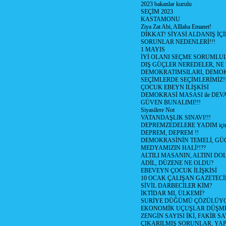
2023 bakanlar kurulu
SEÇİM 2023
KASTAMONU
Ziya Zat Abi, Alllaha Emanet!
DİKKAT! SİYASİ ALDANIŞ İÇİ
SORUNLAR NEDENLERİ!!!
1 MAYIS
İYİ OLANI SEÇME SORUMLU
DIŞ GÜÇLER NEREDELER, NE
DEMOKRATIMSILARI, DEMOK
SEÇİMLERDE SEÇİMLERİMİZ!
ÇOCUK EBEYN İLİŞKİSİ
DEMOKRASİ MASASI ile DEV
GÜVEN BUNALIMI!!!
Siyasilere Not
VATANDAŞLIK SINAVI!!!
DEPREMZEDELERE YADIM için
DEPREM, DEPREM !!
DEMOKRASİNİN TEMELİ, GÜÇ
MEDYAMIZIN HALİ!!??
ALTILI MASANIN, ALTINI D
ADİL, DÜZENE NE OLDU?
EBEVEYN ÇOCUK İLİŞKİSİ
10 OCAK ÇALIŞAN GAZETEC
SİVİL DARBECİLER KİM?
İKTİDAR MI, ÜLKEMİ?
SURİYE DÜĞÜMÜ ÇÖZÜLÜY
EKONOMİK UÇUŞLAR DÜŞME
ZENGİN SAYISI İKİ, FAKİR S
ÇIKARILMIŞ SORUNLAR, YA