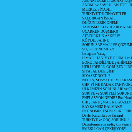
ASGARİ ÜCRET, ASGARİ YAŞ
ANOMİ ve SAVRULAN TOPLU
MERKEZ SİYASET
TÜRKİYE’DE CİNAYETLER
SALDIRGAN İSRAİL
DÜĞÜNLERİN ÖNEMİ!
TARTIŞMA KONULARIMIZ AN
UÇARKEN DÜŞMEK!!
ATATÜRK'ÜN ASKERİ!!
KÖYDE, SAHNE
SORUN SARMALI VE ÇÖZÜML
SU, SORUNUMUZ!!
İnstagram Yasagı!
İSMAİL HANİYYE ÖLÜMÜ ve
BORÇ TAHSİLİNDE ŞAHİNLEŞ
HER LİDERLE, GÖRÜŞEN LİDE
SİYASAL DEGİŞİM!!
SİYASET NOTU!!
NEDEN, SOSYAL DEMOKRASİ
CHP’Yİ NE KADAR TANIYOR
ÜLKEMİZİN SORUNLARI ve 
SURİYE ve SURİYELİ SORUN
ENFLASYON NEDİR? Bizi Nasıl E
CHP, TARTIŞMAK NE GÜZEL!!
BAYRAMSIZ KALMAK!!
EKONOMİK EŞİTSİZLİKLERİN
Devlet Kurumları ve Tasarruf
TÜRKİYE ve GÖÇ SORUNU!!
Dezenformasyon nedir, kim yapar?
EMEKLİ CAN ÇEKİŞİYOR!!