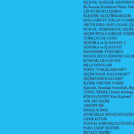
İŞÇİLER, İŞSİZLER, KENDİN
Bu İnsanlar Kendilerini Neden Yak
ÇİN KÜRESELLEŞMESİ
ELEŞTİRİ, ELEŞTİRİLMEZLİK
HOŞ GÖRÜYE ATILAN YUMR
100 YILINDA 1919''A NASIL G
HUKUK, DEMOKRASİ, SEÇİM
SEÇİM İPTALİ SORUNU ÜZER
TÜRKÇÜLÜK GÜNÜ
SENDİKA ve İŞ HAYATI -2
SENDİKA ve İŞ HAYATI
EKONOMİK YÖNÜMÜZ
MUHALEFET LİDERİNE SALD
KURUMLARA GÜVEN
BİLGİ DEPOLARI
TOPLU YARGILAMA MI??
SEÇİM NASIL KAZANILIR??
SEÇİMİ KİM KAZANDI?
İÇERİK ÜRETME YARIŞI
Eşitsizlik, İnsanlığa Sosyolojik, Bi
TOPAL ÖRDEK (Yetkisi Kısılmış 
KİM KAZANDI? Kim Kaybetti?
AHLAKİ SEÇİM
ABSÜRT DİL
BAKIŞ ACIMIZ
SİVRİ DİLLE SİYASİ SÖYLEM!
LİDER KİTABI
SOSYAL SORUMLULUĞUMUZ!
PARA TAKİP SİSTEMİ
DEVLET NEDİR?