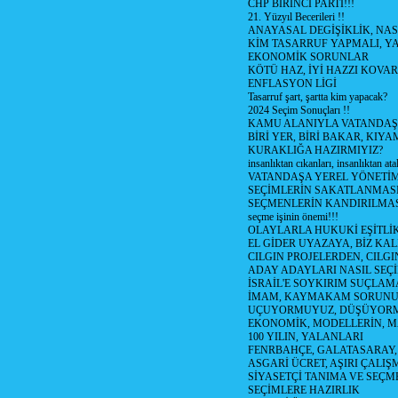
CHP BİRİNCİ PARTİ!!!
21. Yüzyıl Becerileri !!
ANAYASAL DEGİŞİKLİK, NAS
KİM TASARRUF YAPMALI, YA
EKONOMİK SORUNLAR
KÖTÜ HAZ, İYİ HAZZI KOVAR?
ENFLASYON LİGİ
Tasarruf şart, şartta kim yapacak?
2024 Seçim Sonuçları !!
KAMU ALANIYLA VATANDAŞ
BİRİ YER, BİRİ BAKAR, KIYA
KURAKLIĞA HAZIRMIYIZ?
insanlıktan cıkanları, insanlıktan ata
VATANDAŞA YEREL YÖNETİ
SEÇİMLERİN SAKATLANMASI
SEÇMENLERİN KANDIRILMAS
seçme işinin önemi!!!
OLAYLARLA HUKUKİ EŞİTLİK 
EL GİDER UYAZAYA, BİZ KAL
CILGIN PROJELERDEN, CILGIN
ADAY ADAYLARI NASIL SEÇİ
İSRAİL'E SOYKIRIM SUÇLAMA
İMAM, KAYMAKAM SORUN
UÇUYORMUYUZ, DÜŞÜYORM
EKONOMİK, MODELLERİN, MA
100 YILIN, YALANLARI
FENRBAHÇE, GALATASARAY,
ASGARİ ÜCRET, AŞIRI ÇALIŞ
SİYASETÇİ TANIMA VE SEÇME
SEÇİMLERE HAZIRLIK