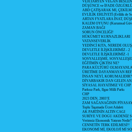
VEJETARYEN VEGAN BESLE
DÜŞÜNCE ve İFADE ÖZGÜRL
ABD ÇATIŞARAK MI, ÇEKİLME
EVLİLİK EHLİYETİ (Evlilik de Sor
ARTAN FYATLARA İNAT, DÜ
KALEM OYUNU (Kurumsal Güvenil
ZAMAN BAĞI
SORUN ÖNCELİĞİ!
HÜKÜMET KURNAZLIKLARI
VATANSEVERLİK
YEDİNCİ KITA, NEREDE OLU
DEVLETLE İLİŞKİLERİMİZ - 2
DEVLETLE İLİŞKİLERİMİZ -1
SOSYALLEŞME, SOSYALLEŞ
EĞİTİMİN ÇIKTISI NE?
PARA KÜLTÜRÜ OLMAYANLA
ÜRETİME DAYANMAYAN REF
İNSAN NEYİ, KORUMALIDIR?
DİYARBAKIR DAN GELEN AN
SİYASAL HAYATIMIZ VE CHP
Parksız Park, Ilgaz Milli Parkı
CHP
2023 DEN, 2003’E
ZAM SAĞANAĞININ PİYASAY
Toplu Taşımada Ücret Adaleti
AK PARTİNİN ALTIN CAGI
SURİYE VE DOGU AKDENİZ 
Verimsiz Ekonomik Yatırım Nedir?
CENNETİN TERK EDİLMESİ!!
EKONOMİ Mİ, EKOLOJİ Mİ 