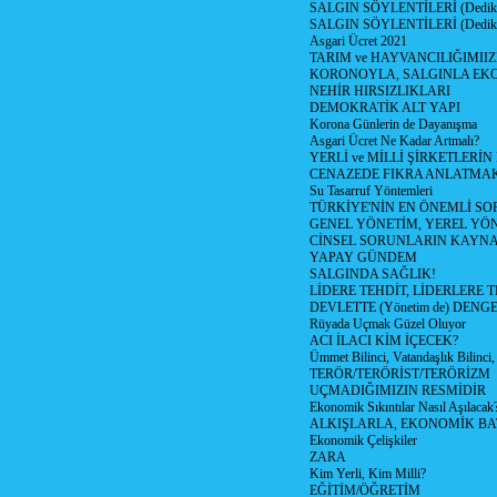
SALGIN SÖYLENTİLERİ (Dediko
SALGIN SÖYLENTİLERİ (Dediko
Asgari Ücret 2021
TARIM ve HAYVANCILIĞIMII
KORONOYLA, SALGINLA EK
NEHİR HIRSIZLIKLARI
DEMOKRATİK ALT YAPI
Korona Günlerin de Dayanışma
Asgari Ücret Ne Kadar Artmalı?
YERLİ ve MİLLİ ŞİRKETLERİ
CENAZEDE FIKRA ANLATMA
Su Tasarruf Yöntemleri
TÜRKİYE'NİN EN ÖNEMLİ SO
GENEL YÖNETİM, YEREL YÖ
CİNSEL SORUNLARIN KAYN
YAPAY GÜNDEM
SALGINDA SAĞLIK!
LİDERE TEHDİT, LİDERLERE 
DEVLETTE (Yönetim de) DENGE
Rüyada Uçmak Güzel Oluyor
ACI İLACI KİM İÇECEK?
Ümmet Bilinci, Vatandaşlık Bilinci, 
TERÖR/TERÖRİST/TERÖRİZM
UÇMADIĞIMIZIN RESMİDİR
Ekonomik Sıkıntılar Nasıl Aşılacak
ALKIŞLARLA, EKONOMİK BAT
Ekonomik Çelişkiler
ZARA
Kim Yerli, Kim Milli?
EĞİTİM/ÖĞRETİM