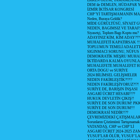
ERKEN ÖLÜM, TAMAMLANMA
DEM ile DEMLEN, HÜDAPAR
İZMİR İKTİSAR KONGRESİ
CHP’Yİ TARTIŞMAMANIN MAL
Neden, Buraya Geldik?
MİDE GÜRÜLTÜSÜ, SİYAET 
NEDEN, BAGIMSIZ VE TARAF
Siyasetçi, Toplum Bagı Koptu mu?
ADAYINIZ KİM, KİM ADAY???
MUHALEFETİ KAPATIRSAK !!
TOPLUMUN TEMELİ ADALETTİ
SIGINMACI SORUNU, NÜFUS
DEMOKRATİK MEŞRU MUHAL
İKTİDARDA KALMA OYUNLA
MUHALEFETE MUHALEFET H
ORTA DOGU ve SURİYE
2024 BİLİMSEL GELİŞMELER
NEDEN FAKİRLEŞTİK?!?!?
NEDEN FAKİRLEŞİYORUZ?!?!
SURİYE DE, BARIŞIN İNŞASI
ASGARİ ÜCRET HESABI!!??
HUKUK DEVLETİN ÇIKIŞ!!
SURİYE DE SON DURUM! PK
SURİYE DE SON DURUM!!!
DEMOKRASİ NEDİR!!??
ÇEVREMİZDEKİ ÇATIŞMALAR (S
Sorunların Çözümünü Tartışmamak
VATANDAŞ, CHP ve CHP’Lİ
ASGARİ ÜCRET 2024-2025 Z
YUSUF'LAR ÖLÜR, YUSUF’LA