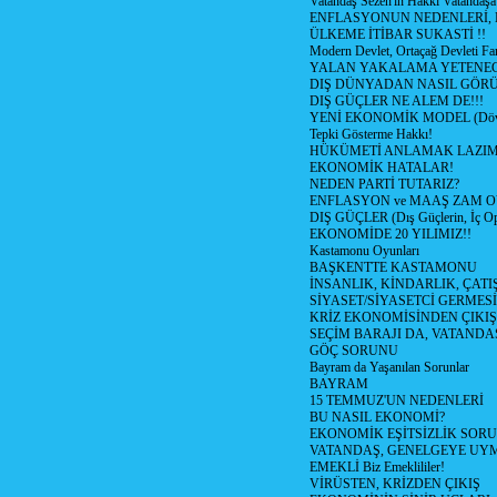
Vatandaş Sezen'in Hakkı Vatandaşa
ENFLASYONUN NEDENLERİ, N
ÜLKEME İTİBAR SUKASTİ !!
Modern Devlet, Ortaçağ Devleti Far
YALAN YAKALAMA YETENEG
DIŞ DÜNYADAN NASIL GÖR
DIŞ GÜÇLER NE ALEM DE!!!
YENİ EKONOMİK MODEL (Dövize
Tepki Gösterme Hakkı!
HÜKÜMETİ ANLAMAK LAZI
EKONOMİK HATALAR!
NEDEN PARTİ TUTARIZ?
ENFLASYON ve MAAŞ ZAM 
DIŞ GÜÇLER (Dış Güçlerin, İç O
EKONOMİDE 20 YILIMIZ!!
Kastamonu Oyunları
BAŞKENTTE KASTAMONU
İNSANLIK, KİNDARLIK, ÇATI
SİYASET/SİYASETCİ GERMESİ
KRİZ EKONOMİSİNDEN ÇIKIŞ
SEÇİM BARAJI DA, VATANDAŞ
GÖÇ SORUNU
Bayram da Yaşanılan Sorunlar
BAYRAM
15 TEMMUZ'UN NEDENLERİ
BU NASIL EKONOMİ?
EKONOMİK EŞİTSİZLİK SOR
VATANDAŞ, GENELGEYE UY
EMEKLİ Biz Emeklililer!
VİRÜSTEN, KRİZDEN ÇIKIŞ