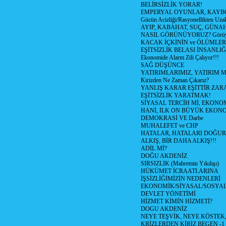
BELİRSİZLİK YORAR!
EMPERYAL OYUNLAR, KAYB
Gücün Acizliği/Rasyonellikten Uzak
AYIP, KABAHAT, SUÇ, GÜNAH (
NASIL GÖRÜNÜYORUZ? Görüyo
KACAK İÇKİNİN ve ÖLÜMLER
EŞİTSİZLİK BELASI İNSANL
Ekonomide Alarm Zili Çalıyor!!!
SAĞ DÜŞÜNCE
YATIRIMLARIMIZ, YATIRIM M
Kirizden Ne Zaman Çıkarız?
YANLIŞ KARAR EŞİTTİR ZARA
EŞİTSİZLİK YARATMAK!
SİYASAL TERCİH Mİ, EKONO
HANİ, İLK ON BÜYÜK EKON
DEMOKRASİ VE Darbe
MUHALEFET ve CHP
HATALAR, HATALARI DOĞUR
ALKIŞ, BİR DAHA ALKIŞ!!!
ADİL Mİ?
DOĞU AKDENİZ
SIRSIZLIK (Mahremin Yıkılışı)
HÜKÜMET İCRAATLARINA
İŞSİZLİĞİMİZİN NEDENLERİ
EKONOMİK/SİYASAL/SOSYA
DEVLET YÖNETİMİ
HİZMET KİMİN HİZMETİ?
DOGU AKDENİZ
NEYE TEŞVİK, NEYE KÖSTEK
KRİZLERDEN KİRİZ BEGEN -1