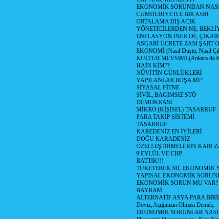
EKONOMİK SORUNDAN NASIL
CUMHURİYETLE BİR ASIR
ORTALAMA DIŞ ACIK
YÖNETİCİLERDEN NE, BEKLİ
ENFLASYON İNER DE, ÇIKA
ASGARİ ÜCRETE ZAM ŞART O
EKONOMİ (Nasıl Düştü, Nasıl Çı
KÜLTÜR MEVSİMİ (Ankara da Kül
HAİN KİM??
NÜVİT'İN GÜNLÜKLERİ
YAPILANLAR BOŞA MI?
SİYASAL FİTNE
SİVİL, BAGIMSIZ STÖ
DEMOKRASİ
MİKRO (KİŞİSEL) TASARRUF
PARA TAKİP SİSTEMİ
TASARRUF
KAREDENİZ EN İYİLERİ
DOĞU KARADENİZ
ÖZELLEŞTİRMELERİN KARI Z
9 EYLÜL VE CHP
BATTIK!!!
TÜKETEREK Mİ, EKONOMİK 
YAPISAL EKONOMİK SORUN
EKONOMİK SORUN MU VAR?
BAYRAM
ALTERNATİF ASYA PARA BİRİ
Döviz, Açığınızın Olması Demek,
EKONOMİK SORUNLAR NASIL