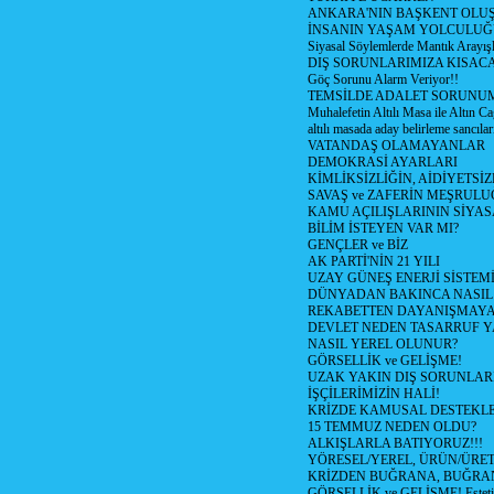
ANKARA'NIN BAŞKENT OLU
İNSANIN YAŞAM YOLCULU
Siyasal Söylemlerde Mantık Arayışl
DIŞ SORUNLARIMIZA KISACA
Göç Sorunu Alarm Veriyor!!
TEMSİLDE ADALET SORUNUM
Muhalefetin Altılı Masa ile Altın Ca
altılı masada aday belirleme sancılar
VATANDAŞ OLAMAYANLAR
DEMOKRASİ AYARLARI
KİMLİKSİZLİĞİN, AİDİYETSİ
SAVAŞ ve ZAFERİN MEŞRUL
KAMU AÇILIŞLARININ SİYAS
BİLİM İSTEYEN VAR MI?
GENÇLER ve BİZ
AK PARTİ'NİN 21 YILI
UZAY GÜNEŞ ENERJİ SİSTEM
DÜNYADAN BAKINCA NASI
REKABETTEN DAYANIŞMAY
DEVLET NEDEN TASARRUF 
NASIL YEREL OLUNUR?
GÖRSELLİK ve GELİŞME!
UZAK YAKIN DIŞ SORUNLAR
İŞÇİLERİMİZİN HALİ!
KRİZDE KAMUSAL DESTEKL
15 TEMMUZ NEDEN OLDU?
ALKIŞLARLA BATIYORUZ!!!
YÖRESEL/YEREL, ÜRÜN/ÜRE
KRİZDEN BUĞRANA, BUĞRA
GÖRSELLİK ve GELİŞME! Estetik m