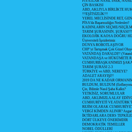
FİYATLAR NASIL İNER, NASI
ÇİN BASKISI
ABD, AKLIYLA BİRLİKTE HU
!!!EŞİTSİZLİK!!!
YEREL MECLİSİNDE RET, GEN
PİSA'da Başarısızlığın Nedenleri!
KADINLARIN SEÇME//SEÇİL
TARIM ŞURASININ, ŞURASI!!!
EKOLOJİK KAOSA DOĞRU HI
Üniversiteli İşsizlerimiz
DÜNYA ROBOTLAŞIYOR
CHP’yi Tartışmak Çok Güzel Oluy
VATANDAŞ DARALDI!! (Vatandaş
VATANDAŞA ve HÜKÜMETE R
CUMHURBAŞKANIMIZI ŞAK
TARIM ŞURASI 2-3
TÜRKİYE ve ABD, NEREYE?
ADALET ARAYIŞI!!
2019 DA NE KADAR ORMANIM
BULDUM, BULDUM (Enflasyona 
Çin, Bilimle Nasıl Şaha Kalktı?
YETKİSİZ, SORUMLULAR
ABD, AKLIMIZLA ALAY EDİYO
CUMHURİYETİ VE ATATÜRK’
REJİM OLARAK CUMHURİYE
VERGİ KİMDEN ALINIR? Asgari 
İKTİDARLARA DERS TEPKİLE
DÖRT ÜLKEYE ÖNERİMDİR
DEMOKRATİK TEMELLER
NOBEL ÖDÜLLERİ