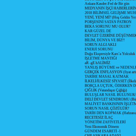
Ankara Kasder-Fed de Bir gün
MEDYANIN İŞÇİ HABERLERİ
2018 BİLİMSEL GELİŞME MU
YENİ, YENİ Mİ? (Hoş Geldin Yeni
PORŞESİNİ SATAN PATRON
BEKA SORUNU MU OLUR?
KAR GÜZEL DE
DEVLET ÜZERİNE DÜŞÜNME
BİLİM, DÜNYA VE BİZ!!
SORUN ALGI AKLI
ENERJİ SORUNU
Doğu Ekspresiyle Kars’a Yolculuk
İŞLETME MANTIĞI
aR -gE hALİMİZ
YANLIŞ BÜYÜME ve NEDENLE
GERÇEK ENFLASYON (fiyat artış
TARİHE MASAL KATMAK
İLKELİ/İLKESİZ SİYASET (İlkeli/
BORÇLA UÇTUK, ÖDERKEN D
ÇIĞLIK (Vatandaşın Çığlığı)
BULUŞLAR NASIL BULUNUR
DELİ DEVLET SENDROMU (Büyük
MALİYET BASKISININ İŞLE
SORUN NASIL ÇÖZÜLÜR?
TARİH DEN KOPMAK (Hafızasız
RECETESİZ İLAÇ
YÖNETİM ZAFİYETLERİ
Yeni Ekonomik Dönem
GÜNDEM ESARETİ -1
CHP ANKARA ADAYI