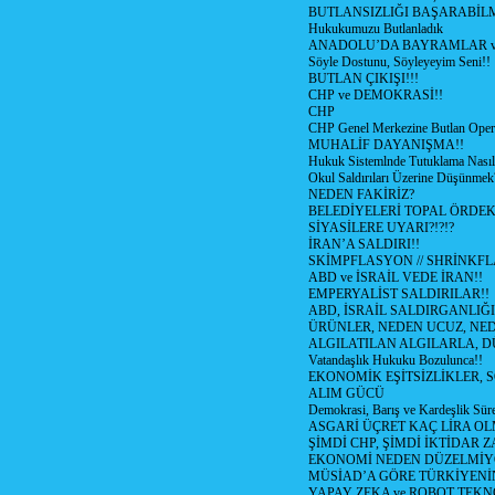
BUTLANSIZLIĞI BAŞARABİLM
Hukukumuzu Butlanladık
ANADOLU’DA BAYRAMLAR ve
Söyle Dostunu, Söyleyeyim Seni!!
BUTLAN ÇIKIŞI!!!
CHP ve DEMOKRASİ!!
CHP
CHP Genel Merkezine Butlan Oper
MUHALİF DAYANIŞMA!!
Hukuk Sistemlnde Tutuklama Nasıl
Okul Saldırıları Üzerine Düşünmek
NEDEN FAKİRİZ?
BELEDİYELERİ TOPAL ÖRDE
SİYASİLERE UYARI?!?!?
İRAN’A SALDIRI!!
SKİMPFLASYON // SHRİNKF
ABD ve İSRAİL VEDE İRAN!!
EMPERYALİST SALDIRILAR!!
ABD, İSRAİL SALDIRGANLIĞI
ÜRÜNLER, NEDEN UCUZ, NED
ALGILATILAN ALGILARLA, D
Vatandaşlık Hukuku Bozulunca!!
EKONOMİK EŞİTSİZLİKLER, 
ALIM GÜCÜ
Demokrasi, Barış ve Kardeşlik Süre
ASGARİ ÜÇRET KAÇ LİRA OL
ŞİMDİ CHP, ŞİMDİ İKTİDAR Z
EKONOMİ NEDEN DÜZELMİY
MÜSİAD’A GÖRE TÜRKİYENİ
YAPAY ZEKA ve ROBOT TEKN