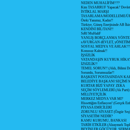
NEDEN MUHALİFİM!!??
Kim TASARRUF Yapacak? Devlet m
İSTİKLAL MARŞI
TASARLAMA/MODELLEME/Ü
Öteki Yanımız, Kadın!!
Türkiye, Güneş Enerjisinde AB İkin
KENDİNİ BİL/TANI!!
SıRf MuHaliF
YANLIŞ BORÇLANMA YÖNTEM
sAVURGAN dEVLET, yÖNETİM
SOSYAL MEDYA VE AHLAK!!!
Konusuz Kalmak!!
İŞSİZLİK
VATANDAŞIN KUYRUK HİKA
İZSİZLİK!!
TEMEL SORUN!! (Aklı, Bilimi Dı
Sorumlu, Sorumsuzlar!!
BAŞKENT POSTASINDAN K
BELEDİYE BAŞKANI SEÇİMİ 
KURTAR BİZİ YAPAY ZEKA
SEÇİM SÖYLEMLERİ (Ak Parti)
MİLLİYETÇİLİK
MERKEZ MEDYA VAR MI?
Hissettiğim Enflasyon! (Gerçek En
PİYASA EMİCİLERİ
ZORUNLU SİYASET (Özgür Seç
SİYASETİM NEDİR?
KAMU KURUMU, BANKASI
TARİH ETKİLER (Alzaymırlı Topl
BEYİNLER GÖÇÜYOR, SERM