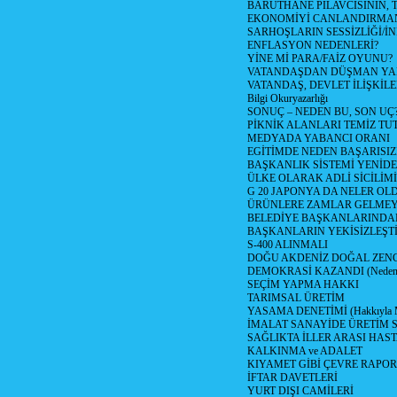
BARUTHANE PİLAVCISININ, 
EKONOMİYİ CANLANDIRMANI
SARHOŞLARIN SESSİZLİĞİ/İNİ
ENFLASYON NEDENLERİ?
YİNE Mİ PARA/FAİZ OYUNU?
VATANDAŞDAN DÜŞMAN Y
VATANDAŞ, DEVLET İLİŞKİLE
Bilgi Okuryazarlığı
SONUÇ – NEDEN BU, SON UÇ
PİKNİK ALANLARI TEMİZ TU
MEDYADA YABANCI ORANI
EGİTİMDE NEDEN BAŞARISIZ
BAŞKANLIK SİSTEMİ YENİDE
ÜLKE OLARAK ADLİ SİCİLİM
G 20 JAPONYA DA NELER OLDU? 
ÜRÜNLERE ZAMLAR GELMEYE B
BELEDİYE BAŞKANLARINDAN
BAŞKANLARIN YEKİSİZLEŞTİ
S-400 ALINMALI
DOĞU AKDENİZ DOĞAL ZENG
DEMOKRASİ KAZANDI (Neden D
SEÇİM YAPMA HAKKI
TARIMSAL ÜRETİM
YASAMA DENETİMİ (Hakkıyla Me
İMALAT SANAYİDE ÜRETİM
SAĞLIKTA İLLER ARASI HAS
KALKINMA ve ADALET
KIYAMET GİBİ ÇEVRE RAPO
İFTAR DAVETLERİ
YURT DIŞI CAMİLERİ