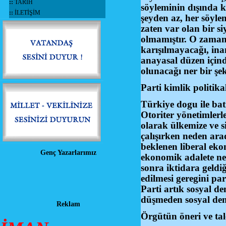
::
TARİH
söyleminin dışında k
::
İLETİŞİM
şeyden az, her söyle
zaten var olan bir s
olmamıştır. O zaman
karışılmayacağı, ina
anayasal düzen içind
olunacağı ner bir şe
Parti kimlik politika
Türkiye dogu ile bat
Otoriter yönetimlerl
olarak ülkemize ve s
çalışırken neden ar
beklenen liberal ekon
Genç Yazarlarımız
ekonomik adalete ne
sonra iktidara geldiğ
edilmesi geregini pa
Parti artık sosyal d
düşmeden sosyal dem
Reklam
Örgütün öneri ve tal