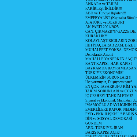
ANKARA ve TARIM
FAKİRLEŞTİRİLDİK!!!
ABD ve Türkiye İlişkileri!!!
EMPERYALİST (Kapitalist Sömü
ATATÜRK ve BOZKURT
AK PARTİ 2001-2025
CAN, ÇIKMAZI!?!? GAZZE DE,
KURAKLIK!!!
KOLAYLAŞTIRICILARIN ZORL
İİHTİYAÇLARA 3 ZAM, BİZE 1
MUHALEFET YOKSA, DEMOK
Demokratik Anomi
MAHALLE YANERKEN SAÇ T
RANT KAPISI, HAK KAPISI
BAYRAMDA BAYRAMLAŞAN
TÜRKİYE EKONOMİSİ
ÜLKEMİZİN SORUNLARI !!
Uçuyormuyuz, Düşüyormuyuz?
EN ÇOK TASARRUFU KİM YA
TARIM SORUNLARI ve ÇÖZÜ
İÇ CEPHEYİ TAHKİM ETME!
Siyasal ve Ekonomik Mantıktan Uz
İMAMOĞLU ADAYLIĞININ EN
EMEKLİLERE RAPOR, NEDEN
PYD - PKK İLİŞKİSİ !! BARIŞ 
DİN ve SOSYAL DEMORASİ
GÜNDEM
ABD- TÜRKİYE- İRAN
BARIŞ KAPISI AÇIK!!