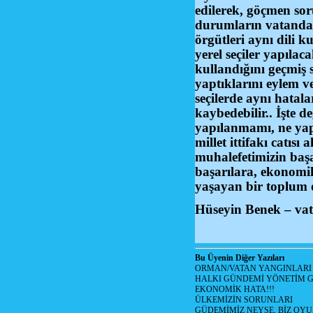
edilerek, göçmen sor
durumların vatandaşl
örgütleri aynı dili 
yerel seçiler yapılac
kullandığını geçmiş s
yaptıklarını eylem v
seçilerde aynı hatal
kaybedebilir.. İşte 
yapılanmamı, ne yap
millet ittifakı catıs
muhalefetimizin başa
başarılara, ekonomik
yaşayan bir toplum o
Hüseyin Benek – vat
Bu Üyenin Diğer Yazıları
ORMAN/VATAN YANGINLARI !
HALKI GÜNDEMİ YÖNETİM G
EKONOMİK HATA!!!
ÜLKEMİZİN SORUNLARI
GÜDEMİMİZ NEYSE, BİZ OYU