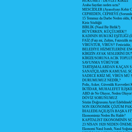
HÜKÜMET - DEVLET KİRİZİ
Araba fiaytları neden uctu?
MESCİDLER (Ayasofyayı Kebir C
CEPHEDEN, CEPHEYE (Sorundan
15 Temmuz da Darbe Neden oldu, 
Kiriz Sözlüğü
BİRLİK (Nasıl Bir Birlik?)
BÜYÜRKEN, KÜÇÜLMEK!!
KADININ HUKUKİ EŞİTLİĞİ (İsta
FAİZ (Faiz mi, Zulüm, Faizsizlik m
VİRÜSTÜR, VİRÜS!! Fetöcüdür, 
BELEDİYE HİZMETLERİNE E
KİRİZİN AYAK SESLERİNİ D
KİRİZE/SORUNA ACIK TOPL
SAVUNMA YÜRÜYOR
TARTIŞMALARDAN KAÇAN Sİ
SANATÇILARIN KAMUSAL S
SADECE KRİZ Mİ, VİRÜS MÜ
DURUMUMUZ NEDİR,?
Polis, Asker, Güvenlik Kuvvetleri 
İKTİDAR, MUHALEFET İLİŞKİ
ABD de Ne Oluyor, Neden Oluyor
DÖVİZ SORUNUMUZ
Sözün Doğrusunu Ayırt Edebilmek
SON EKONOMİK ÇÖZÜM PAK
İHALEDE/AÇILIŞTA BAŞKA F
Ekonomimiz Neden Bu Halde?
KAPİTALİST EKONOMİNİN S
23 NİSAN 1920 NEDEN ÖNEML
Ekonomi Nasıl Isındı, Nasıl Soğuta