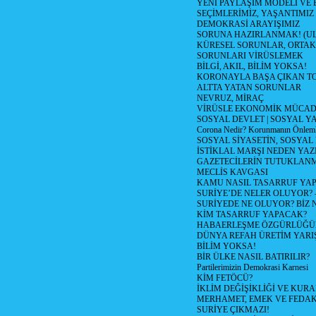
YENİ PAYLAŞIM MODELİ VE
SEÇİMLERİMİZ, YAŞANTIMIZ
DEMOKRASİ ARAYIŞIMIZ
SORUNA HAZIRLANMAK! (U
KÜRESEL SORUNLAR, ORTAK
SORUNLARI VİRÜSLEMEK
BİLGİ, AKIL, BİLİM YOKSA!
KORONAYLA BAŞA ÇIKAN TO
ALTTA YATAN SORUNLAR
NEVRUZ, MİRAÇ
VİRÜSLE EKONOMİK MÜCAD
SOSYAL DEVLET | SOSYAL Y
Corona Nedir? Korunmanın Önlemle
SOSYAL SİYASETİN, SOSYAL
İSTİKLAL MARŞI NEDEN YAZI
GAZETECİLERİN TUTUKLAN
MECLİS KAVGASI
KAMU NASIL TASARRUF YAP
SURİYE’DE NELER OLUYOR? – 1
SURİYEDE NE OLUYOR? BİZ 
KİM TASARRUF YAPACAK?
HABAERLEŞME ÖZGÜRLÜĞÜN
DÜNYA REFAH ÜRETİM YARIŞ
BİLİM YOKSA!
BİR ÜLKE NASIL BATIRILIR?
Partilerimizin Demokrasi Karnesi
KİM FETÖCÜ?
İKLİM DEĞİŞİKLİĞİ VE KURA
MERHAMET, EMEK VE FEDA
SURİYE ÇIKMAZI!