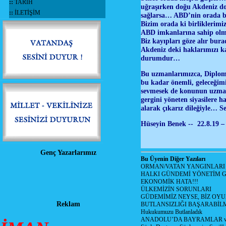
::
TARİH
uğraşırken doğu Akdeniz do
::
İLETİŞİM
sağlarsa… ABD’nin orada bu
Bizim orada ki birliklerimi
ABD imkanlarına sahip olmu
Biz kayıpları göze alır bu
Akdeniz deki haklarımızı ka
durumdur…
Bu uzmanlarımızca, Diplomat
bu kadar önemli, geleceğim
sevmesek de konunun uzmanla
gergini yöneten siyasilere
alarak çıkarız dileğiyle… 
Hüseyin Benek -- 22.8.19 –
Genç Yazarlarımız
Bu Üyenin Diğer Yazıları
ORMAN/VATAN YANGINLARI !
HALKI GÜNDEMİ YÖNETİM G
EKONOMİK HATA!!!
ÜLKEMİZİN SORUNLARI
GÜDEMİMİZ NEYSE, BİZ OYU
Reklam
BUTLANSIZLIĞI BAŞARABİLM
Hukukumuzu Butlanladık
ANADOLU’DA BAYRAMLAR ve