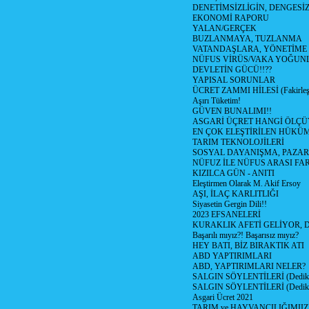
DENETİMSİZLİGİN, DENGESİZ
EKONOMİ RAPORU
YALAN/GERÇEK
BUZLANMAYA, TUZLANMA
VATANDAŞLARA, YÖNETİME
NÜFUS VİRÜS/VAKA YOĞUN
DEVLETİN GÜCÜ!!??
YAPISAL SORUNLAR
ÜCRET ZAMMI HİLESİ (Fakirle
Aşırı Tüketim!
GÜVEN BUNALIMI!!
ASGARİ ÜÇRET HANGİ ÖLÇÜ
EN ÇOK ELEŞTİRİLEN HÜKÜ
TARIM TEKNOLOJİLERİ
SOSYAL DAYANIŞMA, PAZAR
NÜFUZ İLE NÜFUS ARASI FA
KIZILCA GÜN - ANITI
Eleştirmen Olarak M. Akif Ersoy
AŞI, İLAÇ KARLITLIĞI
Siyasetin Gergin Dili!!
2023 EFSANELERİ
KURAKLIK AFETİ GELİYOR, 
Başarılı mıyız?! Başarısız mıyız?
HEY BATI, BİZ BIRAKTIK ATI
ABD YAPTIRIMLARI
ABD, YAPTIRIMLARI NELER?
SALGIN SÖYLENTİLERİ (Dediko
SALGIN SÖYLENTİLERİ (Dediko
Asgari Ücret 2021
TARIM ve HAYVANCILIĞIMII