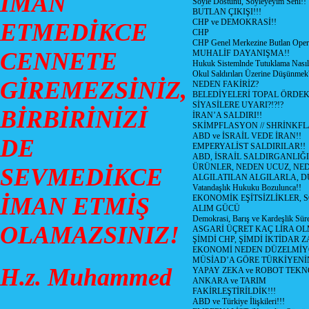
İMAN
Söyle Dostunu, Söyleyeyim Seni!!
BUTLAN ÇIKIŞI!!!
CHP ve DEMOKRASİ!!
ETMEDİKCE
CHP
CHP Genel Merkezine Butlan Oper
CENNETE
MUHALİF DAYANIŞMA!!
Hukuk Sistemlnde Tutuklama Nasıl
Okul Saldırıları Üzerine Düşünmek
GİREMEZSİNİZ,
NEDEN FAKİRİZ?
BELEDİYELERİ TOPAL ÖRDE
SİYASİLERE UYARI?!?!?
BİRBİRİNİZİ
İRAN’A SALDIRI!!
SKİMPFLASYON // SHRİNKF
ABD ve İSRAİL VEDE İRAN!!
DE
EMPERYALİST SALDIRILAR!!
ABD, İSRAİL SALDIRGANLIĞI
ÜRÜNLER, NEDEN UCUZ, NED
SEVMEDİKCE
ALGILATILAN ALGILARLA, D
Vatandaşlık Hukuku Bozulunca!!
İMAN ETMİŞ
EKONOMİK EŞİTSİZLİKLER, 
ALIM GÜCÜ
Demokrasi, Barış ve Kardeşlik Süre
OLAMAZSINIZ!
ASGARİ ÜÇRET KAÇ LİRA OL
ŞİMDİ CHP, ŞİMDİ İKTİDAR Z
EKONOMİ NEDEN DÜZELMİY
MÜSİAD’A GÖRE TÜRKİYENİ
H.z. Muhammed
YAPAY ZEKA ve ROBOT TEKN
ANKARA ve TARIM
FAKİRLEŞTİRİLDİK!!!
ABD ve Türkiye İlişkileri!!!