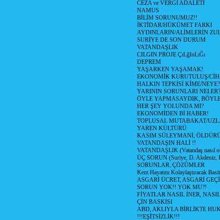
CEZA ve VERGİ ADALETİ
NAMUS
BİLİM SORUNUMUZ!!
İKTİDAR/HÜKÜMET FARKI
AYDINLARIN/ALİMLERİN ZUL
SURİYE DE SON DURUM
VATANDAŞLIK
CILGIN PROJE ÇıLğInLıĞı
DEPREM
YAŞARKEN YAŞAMAK!
EKONOMİK KURUTULUŞ/Cİ
HALKIN TEPKİSİ KİME/NEYE?
YARININ SORUNLARI NELER
ÖYLE YAPMASAYDIK, BÖYLE
HER ŞEY YOLUNDA MI?
EKONOMİDEN Bİ HABER!
TOPLUSAL MUTABAKAT/UZL
YAREN KÜLTÜRÜ
KASIM SÜLEYMANİ, ÖLDÜR
VATANDAŞIN HALİ !!
VATANDAŞLIK (Vatandaş nasıl ol
ÜÇ SORUN (Suriye, D. Akdeniz, 
SORUNLAR, ÇÖZÜMLER
Kent Hayatını Kolaylaştıracak Basi
ASGARİ ÜCRET, ASGARİ GEÇ
SORUN YOK!! YOK MU?!
FİYATLAR NASIL İNER, NASI
ÇİN BASKISI
ABD, AKLIYLA BİRLİKTE HU
!!!EŞİTSİZLİK!!!