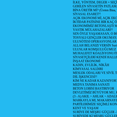
İLKE, YÖNTEM, DEGER = SEÇ
GERİLEN SİYASETİN PATLAM
BİNA ÜRETİR Mİ? (Üreten Bina, 
SİYASAL ESARET!!
AÇIK EKONOMİ Mİ, AÇIK EK
İKTİDAR PATİSİNE BİR KAÇ Ö
EKONOMİMİZ BETONLAŞTI M
YASTIK MÜLAHAZALARI!!
SEN ÖYLE YAŞAMASAN, O B
TOSYALI GENÇLER OKUMAY
ULUSÖTESİ OPERASYONLAR
ALLAH BELANIZI VERSİN Suriy
ULUSLAR KOMŞULUĞUMUZ
MUHALEFET KOALİSYONU/İT
SİYASETÇİLERİ KENDİ HALL
İNŞAAT EKONOMİ
KADIN, EVLİLİK, NİKÂH
KİMYASAL SALDIRI
MESLEK ODALARI VE SİVİL
DİL İŞKENCESİ!!
KİM NE KADAR KAZANIYOR
MEDYA TANIMA SANATI
BETON LOBİSİ BASTIRIYOR
DEVLETİMİZ BÜYÜYOR MU,
(3 - A) AKIL > AHLAK > ADAL
MARKAYLA MI, MAKARNAYLA
PARTİLERİMİZE SEÇİMLİ KO
KENT VE YAŞAM
SURİYE DE MEŞRU GÜÇLER -
SURİYEDE Kİ MEŞRU GÜÇLE