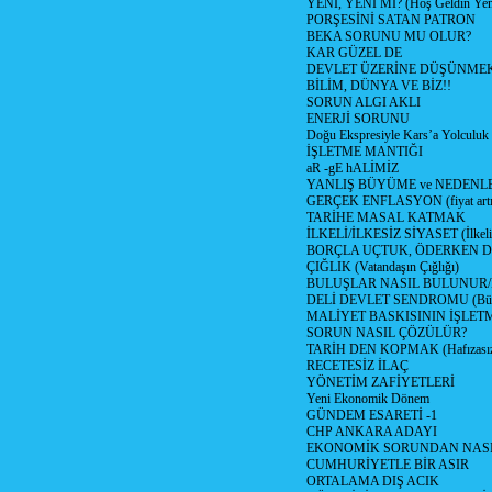
YENİ, YENİ Mİ? (Hoş Geldin Yeni
PORŞESİNİ SATAN PATRON
BEKA SORUNU MU OLUR?
KAR GÜZEL DE
DEVLET ÜZERİNE DÜŞÜNME
BİLİM, DÜNYA VE BİZ!!
SORUN ALGI AKLI
ENERJİ SORUNU
Doğu Ekspresiyle Kars’a Yolculuk
İŞLETME MANTIĞI
aR -gE hALİMİZ
YANLIŞ BÜYÜME ve NEDENLE
GERÇEK ENFLASYON (fiyat artış
TARİHE MASAL KATMAK
İLKELİ/İLKESİZ SİYASET (İlkeli/
BORÇLA UÇTUK, ÖDERKEN D
ÇIĞLIK (Vatandaşın Çığlığı)
BULUŞLAR NASIL BULUNUR
DELİ DEVLET SENDROMU (Büyük
MALİYET BASKISININ İŞLE
SORUN NASIL ÇÖZÜLÜR?
TARİH DEN KOPMAK (Hafızasız
RECETESİZ İLAÇ
YÖNETİM ZAFİYETLERİ
Yeni Ekonomik Dönem
GÜNDEM ESARETİ -1
CHP ANKARA ADAYI
EKONOMİK SORUNDAN NASIL
CUMHURİYETLE BİR ASIR
ORTALAMA DIŞ ACIK