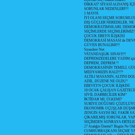
DİKKAT! SİYASİ ALDANIŞ İÇİ
SORUNLAR NEDENLERİ!!!
1 MAYIS
İYİ OLANI SEÇME SORUMLU
DIŞ GÜÇLER NEREDELER, NE
DEMOKRATIMSILARI, DEMOK
SEÇİMLERDE SEÇİMLERİMİZ!
ÇOCUK EBEYN İLİŞKİSİ
DEMOKRASİ MASASI ile DEV
GÜVEN BUNALIMI!!!
Siyasilere Not
VATANDAŞLIK SINAVI!!!
DEPREMZEDELERE YADIM için
DEPREM, DEPREM !!
DEMOKRASİNİN TEMELİ, GÜÇ
MEDYAMIZIN HALİ!!??
ALTILI MASANIN, ALTINI D
ADİL, DÜZENE NE OLDU?
EBEVEYN ÇOCUK İLİŞKİSİ
10 OCAK ÇALIŞAN GAZETEC
SİVİL DARBECİLER KİM?
İKTİDAR MI, ÜLKEMİ?
SURİYE DÜĞÜMÜ ÇÖZÜLÜY
EKONOMİK UÇUŞLAR DÜŞME
ZENGİN SAYISI İKİ, FAKİR S
ÇIKARILMIŞ SORUNLAR, YA
SEÇİMDEN SONRAYA ERTEL
27 Aralığın Önemi!! Bugün Ne Ol
CUMHURBAŞKANI SEÇME YA