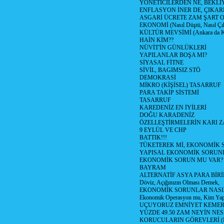
YÖNETİCİLERDEN NE, BEKLİ
ENFLASYON İNER DE, ÇIKA
ASGARİ ÜCRETE ZAM ŞART O
EKONOMİ (Nasıl Düştü, Nasıl Çı
KÜLTÜR MEVSİMİ (Ankara da Kül
HAİN KİM??
NÜVİT'İN GÜNLÜKLERİ
YAPILANLAR BOŞA MI?
SİYASAL FİTNE
SİVİL, BAGIMSIZ STÖ
DEMOKRASİ
MİKRO (KİŞİSEL) TASARRUF
PARA TAKİP SİSTEMİ
TASARRUF
KAREDENİZ EN İYİLERİ
DOĞU KARADENİZ
ÖZELLEŞTİRMELERİN KARI Z
9 EYLÜL VE CHP
BATTIK!!!
TÜKETEREK Mİ, EKONOMİK 
YAPISAL EKONOMİK SORUN
EKONOMİK SORUN MU VAR?
BAYRAM
ALTERNATİF ASYA PARA BİRİ
Döviz, Açığınızın Olması Demek,
EKONOMİK SORUNLAR NASIL
Ekonomik Operasyon mu, Kim Yap
UÇUYORUZ EMNİYET KEMERİN
YÜZDE 49.50 ZAM NEYİN NES
KORUCULARIN GÖREVLERİ (Polis