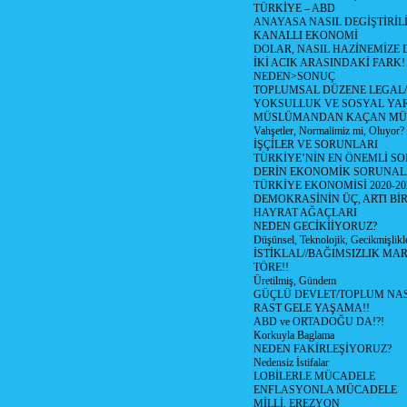
TÜRKİYE – ABD
ANAYASA NASIL DEGİŞTİRİL
KANALLI EKONOMİ
DOLAR, NASIL HAZİNEMİZE D
İKİ ACIK ARASINDAKİ FARK!
NEDEN>SONUÇ
TOPLUMSAL DÜZENE LEGAL/
YOKSULLUK VE SOSYAL Y
MÜSLÜMANDAN KAÇAN MÜ
Vahşetler, Normalimiz mi, Oluyor?
İŞÇİLER VE SORUNLARI
TÜRKİYE’NİN EN ÖNEMLİ SO
DERİN EKONOMİK SORUNA
TÜRKİYE EKONOMİSİ 2020-20
DEMOKRASİNİN ÜÇ, ARTI Bİ
HAYRAT AĞAÇLARI
NEDEN GECİKİİYORUZ?
Düşünsel, Teknolojik, Gecikmişlikle
İSTİKLAL//BAĞIMSIZLIK MAR
TÖRE!!
Üretilmiş, Gündem
GÜÇLÜ DEVLET/TOPLUM NAS
RAST GELE YAŞAMA!!
ABD ve ORTADOĞU DA!?!
Korkuyla Baglama
NEDEN FAKİRLEŞİYORUZ?
Nedensiz İstifalar
LOBİLERLE MÜCADELE
ENFLASYONLA MÜCADELE
MİLLİ, EREZYON