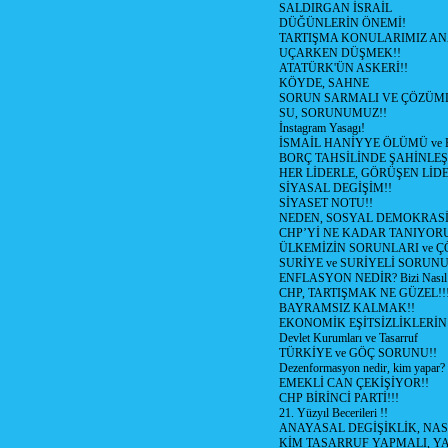
SALDIRGAN İSRAİL
DÜĞÜNLERİN ÖNEMİ!
TARTIŞMA KONULARIMIZ AN
UÇARKEN DÜŞMEK!!
ATATÜRK'ÜN ASKERİ!!
KÖYDE, SAHNE
SORUN SARMALI VE ÇÖZÜML
SU, SORUNUMUZ!!
İnstagram Yasagı!
İSMAİL HANİYYE ÖLÜMÜ ve
BORÇ TAHSİLİNDE ŞAHİNLEŞ
HER LİDERLE, GÖRÜŞEN LİDE
SİYASAL DEGİŞİM!!
SİYASET NOTU!!
NEDEN, SOSYAL DEMOKRASİ
CHP’Yİ NE KADAR TANIYOR
ÜLKEMİZİN SORUNLARI ve 
SURİYE ve SURİYELİ SORUN
ENFLASYON NEDİR? Bizi Nasıl E
CHP, TARTIŞMAK NE GÜZEL!!
BAYRAMSIZ KALMAK!!
EKONOMİK EŞİTSİZLİKLERİN
Devlet Kurumları ve Tasarruf
TÜRKİYE ve GÖÇ SORUNU!!
Dezenformasyon nedir, kim yapar?
EMEKLİ CAN ÇEKİŞİYOR!!
CHP BİRİNCİ PARTİ!!!
21. Yüzyıl Becerileri !!
ANAYASAL DEGİŞİKLİK, NAS
KİM TASARRUF YAPMALI, YA