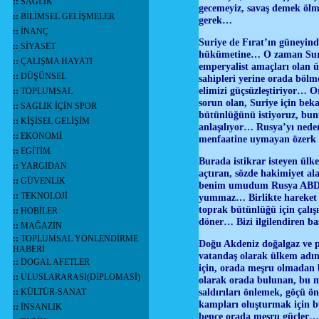
::
SAĞLIK
gecemeyiz, savaş demek ö
::
BİLİMSEL GELİŞMELER
gerek…
::
İNANÇ
Suriye de Fırat’ın güneyinde
::
SİYASET
hükümetine… O zaman Suriye
::
ÇALIŞMA HAYATI
emperyalist amaçları olan ü
::
DÜŞÜNSEL
sahipleri yerine orada böl
elimizi güçsüzleştiriyor… O
::
TOPLUMSAL
sorun olan, Suriye için bek
::
SAGLIK İÇİN SPOR
bütünlüğünü istiyoruz, bun
::
KİŞİSEL GELİŞİM
anlaşılıyor… Rusya’yı neden
::
EKONOMİ
menfaatine uymayan özerk 
::
EGİTİM
Burada istikrar isteyen ülk
::
YARGIDAN
açtıran, sözde hakimiyet a
::
GÜVENLİK
benim umudum Rusya ABD pol
::
TEKNOLOJİ
yummaz… Birlikte hareket et
toprak bütünlüğü için çalışı
::
HOBİLER
döner… Bizi ilgilendiren b
::
MAĞAZİN
::
TOPLUMSAL YÖNLENDİRME
Doğu Akdeniz doğalgaz ve p
HABERİ
vatandaş olarak ülkem adı
::
DOGAL AFETLER
için, orada meşru olmadan 
::
ULUSLARARASI(DİPLOMASİ)
olarak orada bulunan, bu m
saldırıları önlemek, göçü ö
::
KÜLTÜR-SANAT
kampları oluşturmak için 
::
İNSANLIK
bence orada meşru güçler… B