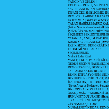
YANGIN VE ÖNLEM!!
KÖLELİGE DÖNÜŞ VE İNSAN 
SAVURGANLIKTAN, SAVRULM
İNSANİ GELİŞMİŞLİĞİMİZ, İ
DEMİRYOLLARINDA KAZA V
15 TEMMUZ (Nedenleri ve Sonuçl
YALAN HABERE MARUZ KA
(İktidar Sınırlandırma Sanatı -İktida
İŞSİZLİĞİN NEDENLERİ/SON
SEÇİMDEN BEKLENTİLERİMİZ
VATANDAŞA SEÇİM RAPORU
KAMU SAVURGANLIĞI (Devlet n
EKSİK SEÇİM, DEMOKRATİK 
EKONOMİ NE OLACAK?
SEÇİMLERİMİZ
Muhalif Lider Kim?
YANLIŞ EKONOMİK BİLGİLE
NEDEN SEÇİM?? NASIL SEÇİM
DEMOKRASİ DE, DEMOKRASİ
TARLASINI SATAN REÇBER!
BENİM ENFLASYONUM, SİZ
BEYHUDE POLİTİK TARTIŞMA
İLK 10'DA DA, İLK 100'DE D
(Döviz Artışı ve Nedenleri, Sorumlu
BİZE OPERASYON YAPAN HA
ÖNSEÇİMSİZ DEMORKASİ OL
HÜKÜMET DÜŞÜRMEK (Hükümet
SİYASETÇİ DİNLEME/ŞEÇME 
ÇİN NASIL UÇUYOR?
MUHALEFET İKTİDAR, DEMO