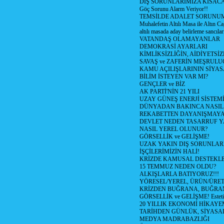
DIŞ SORUNLARIMIZA KISACA
Göç Sorunu Alarm Veriyor!!
TEMSİLDE ADALET SORUNUM
Muhalefetin Altılı Masa ile Altın Ca
altılı masada aday belirleme sancılar
VATANDAŞ OLAMAYANLAR
DEMOKRASİ AYARLARI
KİMLİKSİZLİĞİN, AİDİYETSİ
SAVAŞ ve ZAFERİN MEŞRUL
KAMU AÇILIŞLARININ SİYAS
BİLİM İSTEYEN VAR MI?
GENÇLER ve BİZ
AK PARTİ'NİN 21 YILI
UZAY GÜNEŞ ENERJİ SİSTEM
DÜNYADAN BAKINCA NASI
REKABETTEN DAYANIŞMAY
DEVLET NEDEN TASARRUF 
NASIL YEREL OLUNUR?
GÖRSELLİK ve GELİŞME!
UZAK YAKIN DIŞ SORUNLAR
İŞÇİLERİMİZİN HALİ!
KRİZDE KAMUSAL DESTEKL
15 TEMMUZ NEDEN OLDU?
ALKIŞLARLA BATIYORUZ!!!
YÖRESEL/YEREL, ÜRÜN/ÜRE
KRİZDEN BUĞRANA, BUĞRA
GÖRSELLİK ve GELİŞME! Estetik m
20 YILLIK EKONOMİ HİKAYEM
TARİHDEN GÜNLÜK, SİYASA
MEDYA MADRABAZLIĞI