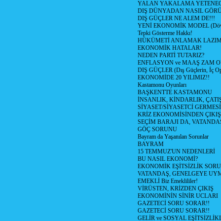
YALAN YAKALAMA YETENEG
DIŞ DÜNYADAN NASIL GÖR
DIŞ GÜÇLER NE ALEM DE!!!
YENİ EKONOMİK MODEL (Dövize
Tepki Gösterme Hakkı!
HÜKÜMETİ ANLAMAK LAZI
EKONOMİK HATALAR!
NEDEN PARTİ TUTARIZ?
ENFLASYON ve MAAŞ ZAM 
DIŞ GÜÇLER (Dış Güçlerin, İç O
EKONOMİDE 20 YILIMIZ!!
Kastamonu Oyunları
BAŞKENTTE KASTAMONU
İNSANLIK, KİNDARLIK, ÇATI
SİYASET/SİYASETCİ GERMESİ
KRİZ EKONOMİSİNDEN ÇIKIŞ
SEÇİM BARAJI DA, VATANDAŞ
GÖÇ SORUNU
Bayram da Yaşanılan Sorunlar
BAYRAM
15 TEMMUZ'UN NEDENLERİ
BU NASIL EKONOMİ?
EKONOMİK EŞİTSİZLİK SOR
VATANDAŞ, GENELGEYE UY
EMEKLİ Biz Emeklililer!
VİRÜSTEN, KRİZDEN ÇIKIŞ
EKONOMİNİN SİNİR UCLARI
GAZETECİ SORU SORAR!!
GAZETECİ SORU SORAR!!
GELİR ve SOSYAL EŞİTSİZLİK