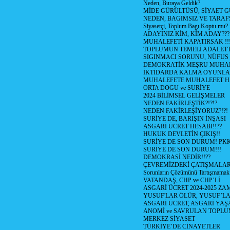
Neden, Buraya Geldik?
MİDE GÜRÜLTÜSÜ, SİYAET 
NEDEN, BAGIMSIZ VE TARAF
Siyasetçi, Toplum Bagı Koptu mu?
ADAYINIZ KİM, KİM ADAY???
MUHALEFETİ KAPATIRSAK !!
TOPLUMUN TEMELİ ADALETTİ
SIGINMACI SORUNU, NÜFUS
DEMOKRATİK MEŞRU MUHAL
İKTİDARDA KALMA OYUNLA
MUHALEFETE MUHALEFET H
ORTA DOGU ve SURİYE
2024 BİLİMSEL GELİŞMELER
NEDEN FAKİRLEŞTİK?!?!?
NEDEN FAKİRLEŞİYORUZ?!?!
SURİYE DE, BARIŞIN İNŞASI
ASGARİ ÜCRET HESABI!!??
HUKUK DEVLETİN ÇIKIŞ!!
SURİYE DE SON DURUM! PK
SURİYE DE SON DURUM!!!
DEMOKRASİ NEDİR!!??
ÇEVREMİZDEKİ ÇATIŞMALAR (S
Sorunların Çözümünü Tartışmamak
VATANDAŞ, CHP ve CHP’Lİ
ASGARİ ÜCRET 2024-2025 Z
YUSUF'LAR ÖLÜR, YUSUF’LA
ASGARİ ÜCRET, ASGARİ YAŞ
ANOMİ ve SAVRULAN TOPLU
MERKEZ SİYASET
TÜRKİYE’DE CİNAYETLER