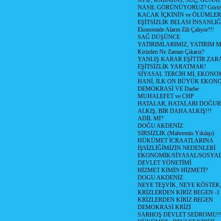
AYIP, KABAHAT, SUÇ, GÜNAH (
NASIL GÖRÜNÜYORUZ? Görüyo
KACAK İÇKİNİN ve ÖLÜMLER
EŞİTSİZLİK BELASI İNSANL
Ekonomide Alarm Zili Çalıyor!!!
SAĞ DÜŞÜNCE
YATIRIMLARIMIZ, YATIRIM M
Kirizden Ne Zaman Çıkarız?
YANLIŞ KARAR EŞİTTİR ZARA
EŞİTSİZLİK YARATMAK!
SİYASAL TERCİH Mİ, EKONO
HANİ, İLK ON BÜYÜK EKON
DEMOKRASİ VE Darbe
MUHALEFET ve CHP
HATALAR, HATALARI DOĞUR
ALKIŞ, BİR DAHA ALKIŞ!!!
ADİL Mİ?
DOĞU AKDENİZ
SIRSIZLIK (Mahremin Yıkılışı)
HÜKÜMET İCRAATLARINA
İŞSİZLİĞİMİZİN NEDENLERİ
EKONOMİK/SİYASAL/SOSYA
DEVLET YÖNETİMİ
HİZMET KİMİN HİZMETİ?
DOGU AKDENİZ
NEYE TEŞVİK, NEYE KÖSTEK
KRİZLERDEN KİRİZ BEGEN -1
KRİZLERDEN KİRİZ BEGEN
DEMOKRASİ KRİZİ
SARHOŞ DEVLET SEDROMU!!