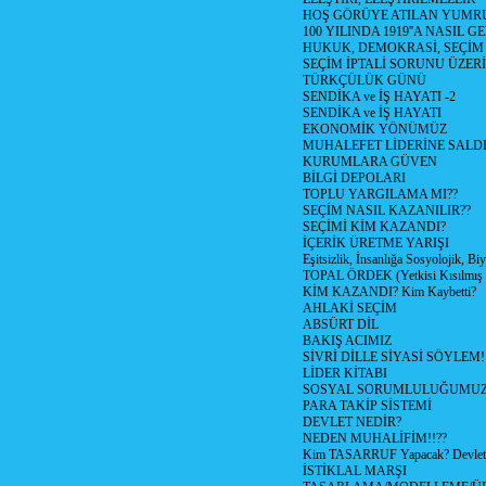
HOŞ GÖRÜYE ATILAN YUMR
100 YILINDA 1919''A NASIL G
HUKUK, DEMOKRASİ, SEÇİM
SEÇİM İPTALİ SORUNU ÜZER
TÜRKÇÜLÜK GÜNÜ
SENDİKA ve İŞ HAYATI -2
SENDİKA ve İŞ HAYATI
EKONOMİK YÖNÜMÜZ
MUHALEFET LİDERİNE SALD
KURUMLARA GÜVEN
BİLGİ DEPOLARI
TOPLU YARGILAMA MI??
SEÇİM NASIL KAZANILIR??
SEÇİMİ KİM KAZANDI?
İÇERİK ÜRETME YARIŞI
Eşitsizlik, İnsanlığa Sosyolojik, Bi
TOPAL ÖRDEK (Yetkisi Kısılmış 
KİM KAZANDI? Kim Kaybetti?
AHLAKİ SEÇİM
ABSÜRT DİL
BAKIŞ ACIMIZ
SİVRİ DİLLE SİYASİ SÖYLEM!
LİDER KİTABI
SOSYAL SORUMLULUĞUMUZ!
PARA TAKİP SİSTEMİ
DEVLET NEDİR?
NEDEN MUHALİFİM!!??
Kim TASARRUF Yapacak? Devlet m
İSTİKLAL MARŞI