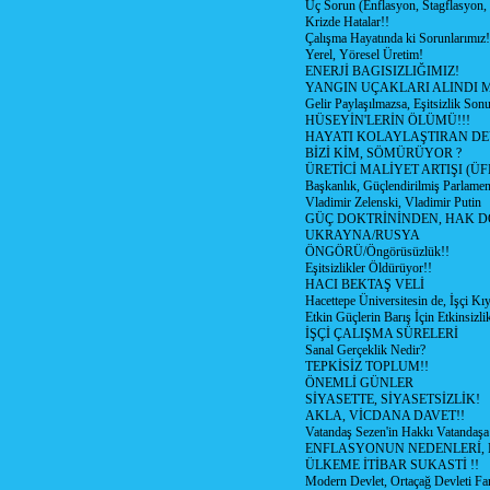
Üç Sorun (Enflasyon, Stagflasyon,
Krizde Hatalar!!
Çalışma Hayatında ki Sorunlarımız!
Yerel, Yöresel Üretim!
ENERJİ BAGISIZLIĞIMIZ!
YANGIN UÇAKLARI ALINDI M
Gelir Paylaşılmazsa, Eşitsizlik Sonu
HÜSEYİN'LERİN ÖLÜMÜ!!!
HAYATI KOLAYLAŞTIRAN D
BİZİ KİM, SÖMÜRÜYOR ?
ÜRETİCİ MALİYET ARTIŞI (ÜF
Başkanlık, Güçlendirilmiş Parlamen
Vladimir Zelenski, Vladimir Putin
GÜÇ DOKTRİNİNDEN, HAK D
UKRAYNA/RUSYA
ÖNGÖRÜ/Öngörüsüzlük!!
Eşitsizlikler Öldürüyor!!
HACI BEKTAŞ VELİ
Hacettepe Üniversitesin de, İşçi Kıy
Etkin Güçlerin Barış İçin Etkinsizlik
İŞÇİ ÇALIŞMA SÜRELERİ
Sanal Gerçeklik Nedir?
TEPKİSİZ TOPLUM!!
ÖNEMLİ GÜNLER
SİYASETTE, SİYASETSİZLİK!
AKLA, VİCDANA DAVET!!
Vatandaş Sezen'in Hakkı Vatandaşa
ENFLASYONUN NEDENLERİ, N
ÜLKEME İTİBAR SUKASTİ !!
Modern Devlet, Ortaçağ Devleti Far