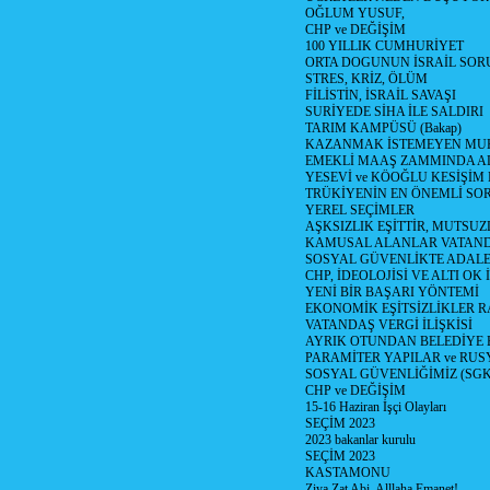
OĞLUM YUSUF,
CHP ve DEĞİŞİM
100 YILLIK CUMHURİYET
ORTA DOGUNUN İSRAİL SO
STRES, KRİZ, ÖLÜM
FİLİSTİN, İSRAİL SAVAŞI
SURİYEDE SİHA İLE SALDIRI
TARIM KAMPÜSÜ (Bakap)
KAZANMAK İSTEMEYEN MU
EMEKLİ MAAŞ ZAMMINDA A
YESEVİ ve KÖOĞLU KESİŞİM
TRÜKİYENİN EN ÖNEMLİ SO
YEREL SEÇİMLER
AŞKSIZLIK EŞİTTİR, MUTSUZ
KAMUSAL ALANLAR VATAND
SOSYAL GÜVENLİKTE ADALE
CHP, İDEOLOJİSİ VE ALTI OK 
YENİ BİR BAŞARI YÖNTEMİ
EKONOMİK EŞİTSİZLİKLER 
VATANDAŞ VERGİ İLİŞKİSİ
AYRIK OTUNDAN BELEDİYE
PARAMİTER YAPILAR ve RUS
SOSYAL GÜVENLİĞİMİZ (SGK
CHP ve DEĞİŞİM
15-16 Haziran İşçi Olayları
SEÇİM 2023
2023 bakanlar kurulu
SEÇİM 2023
KASTAMONU
Ziya Zat Abi, Alllaha Emanet!