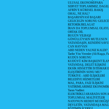
ULUSAL EKONOMİ/PARA
SERVET TOPLAMIMIZ, DAGIL
AFRİN’E KÜRESEL BAKIŞ
OHAL, NE HAL?
BAŞARI/SİYASİ BAŞARI
GELECEGİN SORUNU GELECEK
RETORİK/BELAGAT
İRAN DA TOPLUMSAL OLAY
ORTAK DİL
BUGÜN YILBAŞI
GÖNÜLLÜYSEN MUTLUSUN
VATANDAŞIN, KENDİNİ SAV
CAN HAYVAN
ABD NEDEN YALNIZ KALDI?
Tarihe Yön Verenler (Ali Kuşçu, Fa
KUDÜS SORUNU
KUDÜS'Ü KİM BAŞKENT İLAN
VATANDAŞ, DELET İLİŞKİSİ
EKSİK HİSSETTİR İSTİSMAR 
ELEŞTİRİNİN SONU MU?
TÜRKİYE - ABD İLİŞKİLERİ
BELEDİYE HİZMETLERİ
MAL, PARA, FAİZ İLİŞKİSİ
YATIRIMLARIMIZ EKONOMİK
Tarım Vadileri
ELEKTRİKLİ ARABADA SON
TOPLUMSAL MALİYETLER
NATO'NUN HEDEFİ Mİ DEĞİŞT
DEVLETİN, VATANDAŞA MAL
EĞİTİMİN İÇERİGİ