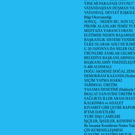
YİNE Mİ PARA/FAİZ OYUNU?
VATANDAŞDAN DÜŞMAN Y
VATANDAŞ, DEVLET İLİŞKİLE
Bilgi Okuryazarlığı
SONUÇ – NEDEN BU, SON UÇ
PİKNİK ALANLARI TEMİZ TU
MEDYADA YABANCI ORANI
EGİTİMDE NEDEN BAŞARISIZ
BAŞKANLIK SİSTEMİ YENİDE
ÜLKE OLARAK ADLİ SİCİLİM
G 20 JAPONYA DA NELER OLDU? 
ÜRÜNLERE ZAMLAR GELMEYE B
BELEDİYE BAŞKANLARINDAN
BAŞKANLARIN YEKİSİZLEŞTİ
S-400 ALINMALI
DOĞU AKDENİZ DOĞAL ZENG
DEMOKRASİ KAZANDI (Neden D
SEÇİM YAPMA HAKKI
TARIMSAL ÜRETİM
YASAMA DENETİMİ (Hakkıyla Me
İMALAT SANAYİDE ÜRETİM
SAĞLIKTA İLLER ARASI HAS
KALKINMA ve ADALET
KIYAMET GİBİ ÇEVRE RAPO
İFTAR DAVETLERİ
YURT DIŞI CAMİLERİ
İŞÇİLER, İŞSİZLER, KENDİN
Bu İnsanlar Kendilerini Neden Yak
ÇİN KÜRESELLEŞMESİ
ELEŞTİRİ, ELEŞTİRİLMEZLİK