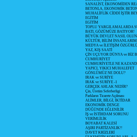
SANALİST, EKONOMİDEN RE
BETONLA, EKONOMİK BETO
MUHALİFLİK CİDDİ İŞTİR BE
EGİTİM
EGİTİM
TOPLU YARGILAMALARDA S
BATI, GÖZÜMÜZE BATIYOR!
BÜYÜK DEVLET NASIL OLUN
KÜLTÜR, BİLİM İNSANLARIM
MEDYA ve İLETİŞİM ÖZGÜRL
YAZ, KIŞ SAATİ
ÇİN UÇUYOR DÜNYA ve BİZ
CUMHURİYET
CUMHURİYETLE NE KAZAND
YAPICI, YIKICI MUHALEFET
GÖNLÜMÜZ NE DOLU?
IRAK ve SURİYE
IRAK ve SURİYE -1
GERÇEK AHLAK NEDİR?
Çin, Üretim Seferberligi
Parkların Ticarete Açılması
ALİMLER, BİLGİ, İKTİDAR
EKONOMİK DENGE
DÜĞÜNDE EĞLENİLİR
İŞ ve İSTİHDAM SORUNU
VERİMLİLİK
BOYABAT KALESİ
AŞIRI PARTİZANLIK!!
DAVET KRİZLERİ