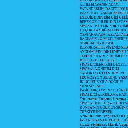
DEMOKRATLAR ve ÖTEKİLER
ALTILI MASANIN ADAYI !!
VATANDAŞLIK, DAGITILIYOR
İMAMOĞLU YARGILAMASI Ü
ENERJİDE DEVRİM GİBİ GEL
BEBEK GELİNLER, DİN İSTİS
SİYASAL NİTELİK SORUNUM
EN ÇOK YAZDIĞIM KONULA
YENİ ANAYASA TASLAGI Altılı
BAGIMSIZLIĞIMIZIN ENERJİS
ÖĞRETMEN - DEĞER
DEMOKRASİ SEVİYEMİZ NED
AYDINALRINI DİNLEMEYEN
TERÖRDEN KİM SORUMLU??!
DEEPFAKE TEHLİKESİ!!
SİYASETCİLERİ KİM DENETL
SİYASAL YÖNETİM DİLİ
SAGLIKTA ÖZELEŞTİRMEYE T
PROMOSYON SORUNU YAŞA
İKİNCİ YÜZ YILA DOĞRU!!
SUNİ SİYASET
İNGİLTERE, JAPONYA, TÜRK
SİYASETÇİ ALKIŞLAMA HAST
Yüz Liramızı Ekonomik Harcamış 
SİYASAL KÜLTÜR ve ALTILI 
DÜNYA'NIN GÖÇMEN/SIĞIN
TÜRKİYE UCARKEN
ANKARA'NIN BAŞKENT OLU
İNSANIN YAŞAM YOLCULU
Siyasal Söylemlerde Mantık Arayışl