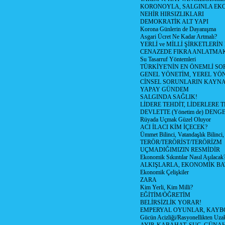
KORONOYLA, SALGINLA EK
NEHİR HIRSIZLIKLARI
DEMOKRATİK ALT YAPI
Korona Günlerin de Dayanışma
Asgari Ücret Ne Kadar Artmalı?
YERLİ ve MİLLİ ŞİRKETLERİ
CENAZEDE FIKRA ANLATMA
Su Tasarruf Yöntemleri
TÜRKİYE'NİN EN ÖNEMLİ SO
GENEL YÖNETİM, YEREL YÖ
CİNSEL SORUNLARIN KAYN
YAPAY GÜNDEM
SALGINDA SAĞLIK!
LİDERE TEHDİT, LİDERLERE 
DEVLETTE (Yönetim de) DENGE
Rüyada Uçmak Güzel Oluyor
ACI İLACI KİM İÇECEK?
Ümmet Bilinci, Vatandaşlık Bilinci, 
TERÖR/TERÖRİST/TERÖRİZM
UÇMADIĞIMIZIN RESMİDİR
Ekonomik Sıkıntılar Nasıl Aşılacak
ALKIŞLARLA, EKONOMİK BAT
Ekonomik Çelişkiler
ZARA
Kim Yerli, Kim Milli?
EĞİTİM/ÖĞRETİM
BELİRSİZLİK YORAR!
EMPERYAL OYUNLAR, KAYB
Gücün Acizliği/Rasyonellikten Uzak