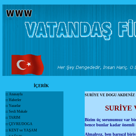
İÇERİK
::
Anasayfa
SURİYE VE DOGU AKDENİZ
::
Haberler
::
Yazarlar
SURİYE 
::
Sesli Makale
::
TARIM
Bizim üç sorunumuz var bir
::
ÇEVRE/DOGA
bence bunlar kadar önemli 
::
KENT ve YAŞAM
Almalıyız, ben barışçıl bir