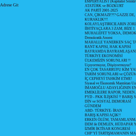
EMPERYALİST (Kapitalist Sömü
Adrese Git
ATATÜRK ve BOZKURT
AK PARTİ 2001-2025
CAN, ÇIKMAZI!?!? GAZZE DE,
KURAKLIK!!!
KOLAYLAŞTIRICILARIN ZORL
İİHTİYAÇLARA 3 ZAM, BİZE 1
MUHALEFET YOKSA, DEMOK
Demokratik Anomi
MAHALLE YANERKEN SAÇ T
RANT KAPISI, HAK KAPISI
BAYRAMDA BAYRAMLAŞAN
TÜRKİYE EKONOMİSİ
ÜLKEMİZİN SORUNLARI !!
Uçuyormuyuz, Düşüyormuyuz?
EN ÇOK TASARRUFU KİM YA
TARIM SORUNLARI ve ÇÖZÜ
İÇ CEPHEYİ TAHKİM ETME!
Siyasal ve Ekonomik Mantıktan Uz
İMAMOĞLU ADAYLIĞININ EN
EMEKLİLERE RAPOR, NEDEN
PYD - PKK İLİŞKİSİ !! BARIŞ 
DİN ve SOSYAL DEMORASİ
GÜNDEM
ABD- TÜRKİYE- İRAN
BARIŞ KAPISI AÇIK!!
ERKEN ÖLÜM, TAMAMLANMA
DEM ile DEMLEN, HÜDAPAR
İZMİR İKTİSAR KONGRESİ
CHP’Yİ TARTIŞMAMANIN MAL