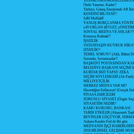
TASARLAMA/MODELLEME/Ü
Öteki Yanımız, Kadın!!
Türkiye, Güneş Enerjisinde AB İkin
KENDİNİ BİL/TANI!!
SıRf MuHaliF
YANLIŞ BORÇLANMA YÖNTEM
sAVURGAN dEVLET, yÖNETİM
SOSYAL MEDYA VE AHLAK!!!
Konusuz Kalmak!!
İŞSİZLİK
VATANDAŞIN KUYRUK HİKA
İZSİZLİK!!
TEMEL SORUN!! (Aklı, Bilimi Dı
Sorumlu, Sorumsuzlar!!
BAŞKENT POSTASINDAN K
BELEDİYE BAŞKANI SEÇİMİ 
KURTAR BİZİ YAPAY ZEKA
SEÇİM SÖYLEMLERİ (Ak Parti)
MİLLİYETÇİLİK
MERKEZ MEDYA VAR MI?
Hissettiğim Enflasyon! (Gerçek En
PİYASA EMİCİLERİ
ZORUNLU SİYASET (Özgür Seç
SİYASETİM NEDİR?
KAMU KURUMU, BANKASI
TARİH ETKİLER (Alzaymırlı Topl
BEYİNLER GÖÇÜYOR, SERM
Ankara Kasder-Fed de Bir gün
MEDYANIN İŞÇİ HABERLERİ
2018 BİLİMSEL GELİŞME MU