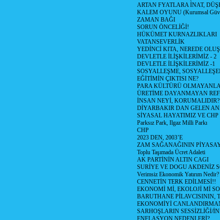
ARTAN FYATLARA İNAT, DÜ
KALEM OYUNU (Kurumsal Güvenil
ZAMAN BAĞI
SORUN ÖNCELİĞİ!
HÜKÜMET KURNAZLIKLARI
VATANSEVERLİK
YEDİNCİ KITA, NEREDE OLU
DEVLETLE İLİŞKİLERİMİZ - 2
DEVLETLE İLİŞKİLERİMİZ -1
SOSYALLEŞME, SOSYALLEŞ
EĞİTİMİN ÇIKTISI NE?
PARA KÜLTÜRÜ OLMAYANLA
ÜRETİME DAYANMAYAN REF
İNSAN NEYİ, KORUMALIDIR?
DİYARBAKIR DAN GELEN AN
SİYASAL HAYATIMIZ VE CHP
Parksız Park, Ilgaz Milli Parkı
CHP
2023 DEN, 2003’E
ZAM SAĞANAĞININ PİYASAY
Toplu Taşımada Ücret Adaleti
AK PARTİNİN ALTIN CAGI
SURİYE VE DOGU AKDENİZ 
Verimsiz Ekonomik Yatırım Nedir?
CENNETİN TERK EDİLMESİ!!
EKONOMİ Mİ, EKOLOJİ Mİ 
BARUTHANE PİLAVCISININ, 
EKONOMİYİ CANLANDIRMANI
SARHOŞLARIN SESSİZLİĞİ/İNİ
ENFLASYON NEDENLERİ?