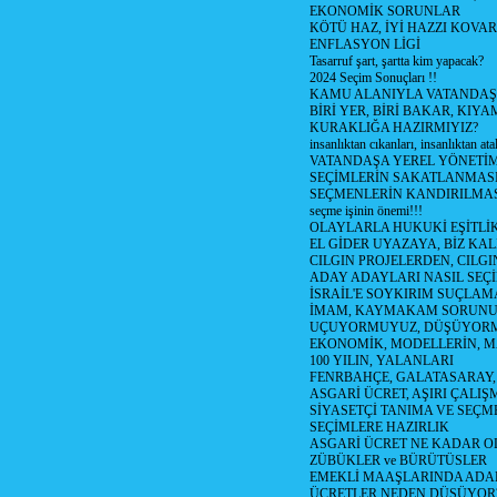
EKONOMİK SORUNLAR
KÖTÜ HAZ, İYİ HAZZI KOVAR?
ENFLASYON LİGİ
Tasarruf şart, şartta kim yapacak?
2024 Seçim Sonuçları !!
KAMU ALANIYLA VATANDAŞ
BİRİ YER, BİRİ BAKAR, KIYA
KURAKLIĞA HAZIRMIYIZ?
insanlıktan cıkanları, insanlıktan ata
VATANDAŞA YEREL YÖNETİ
SEÇİMLERİN SAKATLANMASI
SEÇMENLERİN KANDIRILMAS
seçme işinin önemi!!!
OLAYLARLA HUKUKİ EŞİTLİK 
EL GİDER UYAZAYA, BİZ KAL
CILGIN PROJELERDEN, CILGIN
ADAY ADAYLARI NASIL SEÇİ
İSRAİL'E SOYKIRIM SUÇLAMA
İMAM, KAYMAKAM SORUN
UÇUYORMUYUZ, DÜŞÜYORM
EKONOMİK, MODELLERİN, MA
100 YILIN, YALANLARI
FENRBAHÇE, GALATASARAY,
ASGARİ ÜCRET, AŞIRI ÇALIŞ
SİYASETÇİ TANIMA VE SEÇME
SEÇİMLERE HAZIRLIK
ASGARİ ÜCRET NE KADAR OLM
ZÜBÜKLER ve BÜRÜTÜSLER
EMEKLİ MAAŞLARINDA ADA
ÜCRETLER NEDEN DÜŞÜYOR