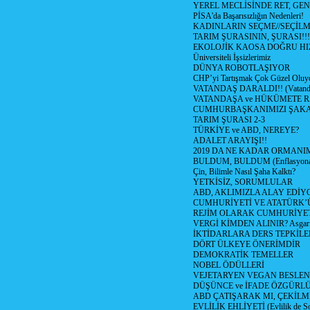
YEREL MECLİSİNDE RET, GEN
PİSA'da Başarısızlığın Nedenleri!
KADINLARIN SEÇME//SEÇİL
TARIM ŞURASININ, ŞURASI!!!
EKOLOJİK KAOSA DOĞRU HI
Üniversiteli İşsizlerimiz
DÜNYA ROBOTLAŞIYOR
CHP’yi Tartışmak Çok Güzel Oluy
VATANDAŞ DARALDI!! (Vatandaş
VATANDAŞA ve HÜKÜMETE R
CUMHURBAŞKANIMIZI ŞAK
TARIM ŞURASI 2-3
TÜRKİYE ve ABD, NEREYE?
ADALET ARAYIŞI!!
2019 DA NE KADAR ORMANIM
BULDUM, BULDUM (Enflasyona 
Çin, Bilimle Nasıl Şaha Kalktı?
YETKİSİZ, SORUMLULAR
ABD, AKLIMIZLA ALAY EDİYO
CUMHURİYETİ VE ATATÜRK’
REJİM OLARAK CUMHURİYE
VERGİ KİMDEN ALINIR? Asgari 
İKTİDARLARA DERS TEPKİLE
DÖRT ÜLKEYE ÖNERİMDİR
DEMOKRATİK TEMELLER
NOBEL ÖDÜLLERİ
VEJETARYEN VEGAN BESLE
DÜŞÜNCE ve İFADE ÖZGÜRL
ABD ÇATIŞARAK MI, ÇEKİLME
EVLİLİK EHLİYETİ (Evlilik de Sor