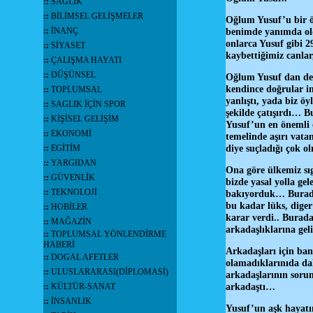
::
SAĞLIK
::
BİLİMSEL GELİŞMELER
Oğlum Yusuf’u bir ö
::
İNANÇ
benimde yanımda oldu
onlarca Yusuf gibi 2
::
SİYASET
kaybettiğimiz canla
::
ÇALIŞMA HAYATI
::
DÜŞÜNSEL
Oğlum Yusuf dan dev
kendince doğrular inş
::
TOPLUMSAL
yanlıştı, yada biz ö
::
SAGLIK İÇİN SPOR
şekilde çatışırdı… B
::
KİŞİSEL GELİŞİM
Yusuf’un en önemli ö
::
EKONOMİ
temelinde aşırı vata
diye suçladığı çok 
::
EGİTİM
::
YARGIDAN
Ona göre ülkemiz sıg
::
GÜVENLİK
bizde yasal yolla ge
::
TEKNOLOJİ
bakıyorduk… Buradan
bu kadar lüks, dige
::
HOBİLER
karar verdi.. Burada
::
MAĞAZİN
arkadaşlıklarına gel
::
TOPLUMSAL YÖNLENDİRME
HABERİ
Arkadaşları için ba
::
DOGAL AFETLER
olamadıklarınıda dah
::
ULUSLARARASI(DİPLOMASİ)
arkadaşlarının sorun
arkadaştı…
::
KÜLTÜR-SANAT
::
İNSANLIK
Yusuf’un aşk hayatın