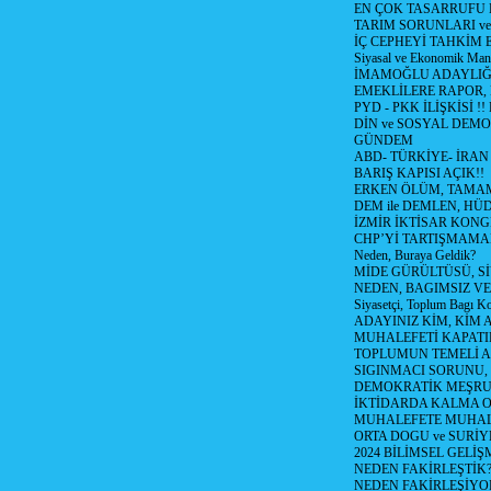
EN ÇOK TASARRUFU 
TARIM SORUNLARI v
İÇ CEPHEYİ TAHKİM 
Siyasal ve Ekonomik Mant
İMAMOĞLU ADAYLIĞI
EMEKLİLERE RAPOR,
PYD - PKK İLİŞKİSİ !!
DİN ve SOSYAL DEMO
GÜNDEM
ABD- TÜRKİYE- İRAN
BARIŞ KAPISI AÇIK!!
ERKEN ÖLÜM, TAMAM
DEM ile DEMLEN, H
İZMİR İKTİSAR KONG
CHP’Yİ TARTIŞMAMAN
Neden, Buraya Geldik?
MİDE GÜRÜLTÜSÜ, S
NEDEN, BAGIMSIZ VE
Siyasetçi, Toplum Bagı K
ADAYINIZ KİM, KİM 
MUHALEFETİ KAPATIR
TOPLUMUN TEMELİ AD
SIGINMACI SORUNU,
DEMOKRATİK MEŞRU 
İKTİDARDA KALMA 
MUHALEFETE MUHAL
ORTA DOGU ve SURİY
2024 BİLİMSEL GELİ
NEDEN FAKİRLEŞTİK?!
NEDEN FAKİRLEŞİYOR