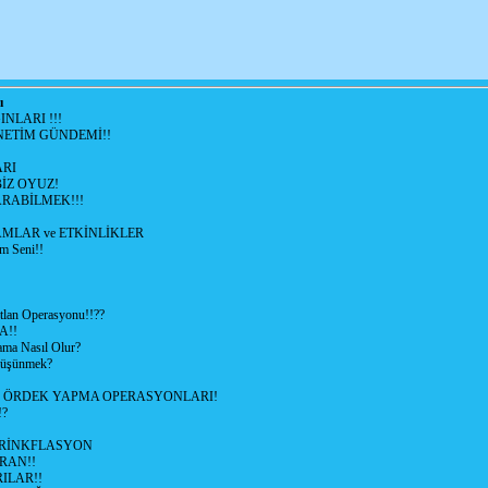
ı
NLARI !!!
ETİM GÜNDEMİ!!
RI
İZ OYUZ!
RABİLMEK!!!
LAR ve ETKİNLİKLER
m Seni!!
lan Operasyonu!!??
A!!
ama Nasıl Olur?
 Düşünmek?
L ÖRDEK YAPMA OPERASYONLARI!
!?
HRİNKFLASYON
İRAN!!
ILAR!!