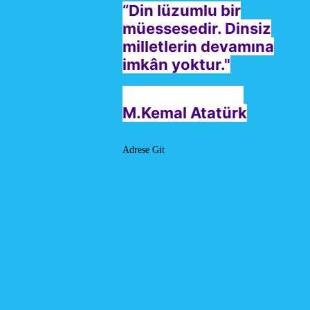
“Din lüzumlu bir
müessesedir. Dinsiz
milletlerin devamına
imkân yoktur."
M.Kemal Atatürk
Adrese Git