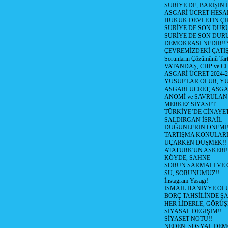
SURİYE DE, BARIŞIN 
ASGARİ ÜCRET HESAB
HUKUK DEVLETİN ÇIK
SURİYE DE SON DUR
SURİYE DE SON DURU
DEMOKRASİ NEDİR!!?
ÇEVREMİZDEKİ ÇATIŞM
Sorunların Çözümünü Tar
VATANDAŞ, CHP ve CH
ASGARİ ÜCRET 2024-
YUSUF'LAR ÖLÜR, YU
ASGARİ ÜCRET, ASGA
ANOMİ ve SAVRULAN
MERKEZ SİYASET
TÜRKİYE’DE CİNAYE
SALDIRGAN İSRAİL
DÜĞÜNLERİN ÖNEMİ
TARTIŞMA KONULARI
UÇARKEN DÜŞMEK!!
ATATÜRK'ÜN ASKERİ!
KÖYDE, SAHNE
SORUN SARMALI VE 
SU, SORUNUMUZ!!
İnstagram Yasagı!
İSMAİL HANİYYE ÖL
BORÇ TAHSİLİNDE ŞA
HER LİDERLE, GÖRÜŞ
SİYASAL DEGİŞİM!!
SİYASET NOTU!!
NEDEN, SOSYAL DEM