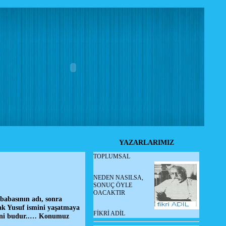
YAZARLARIMIZ
TOPLUMSAL
NEDEN NASILSA,
SONUÇ ÖYLE
OACAKTIR
babasının adı, sonra
ak Yusuf ismini yaşatmaya
FİKRİ ADİL
edeni budur..… Konumuz