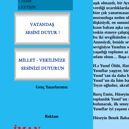
::
TARİH
aşık olmazdı, bir Ay
::
İLETİŞİM
verdiği ucarılıklard
bize çok yansıtmasa
mutsuzluga neden old
ilişkisiydi, en sonu
kızın babası aşka sa
teskin etmeye çalışt
bu iki sevgilisinde
Annesiydi, benide se
sevigisiyse Yusufun 
yaşadığı toplumu az 
selam olsun… Başa d
H.z Yusuf Öldü, Hat
Yusuflar yaşıyor, b
Yusuf’tan da daha b
Yusuf’un da İsim ba
Teyze oğludur, akra
Genç Yazarlarımız
Barış Emin, Hüseyin
toplandık Yusuf’un 
bulunarak, ilk seney
Yusuflar iyi yaşasın
Reklam
Hüseyin Benek Babas