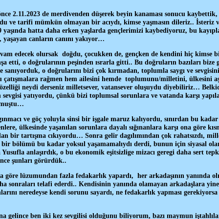
nce 2.11.2023 de merdivenden düşerek beyin kanaması sonucu kaybettik, 
 ve tarifi mümkün olmayan bir acıydı, kimse yaşmasın dileriz.. İsteriz ve
9 yaşında hatta daha erken yaşlarda gençlerimizi kaybediyoruz, bu kayıpl
r, yaşayan canların canını yakıyor…
am edecek olursak doğdu, çocukken de, gençken de kendini hiç kimse bi
a etti, o doğrularının peşinden ısrarla gitti.. Bu doğruların bazıları bize 
yle sanıyorduk, o doğrularını bizi çok kırmadan, toplumla saygı ve sevgis
u çatışmalara rağmen hem ailesini hemde toplumunu/milletini, ülkesini aş
zelliği neydi derseniz milletsever, vatansever oluşuydu diyebiliriz… Belki
n sevgisi yatıyordu, çünkü bizi toplumsal sorunlara ve vatanda karşı yapıla
olmuştu…
ınmacı ve göç yoluyla sinsi bir işgale maruz kalıyordu, sınırdan bu kada
lenlere, ülkesinde yaşanılan sorunlara dayalı sığınanlara karşı ona göre kı
 bir tartışma cıkıyordu… Sonra gelir dagılımından çok rahatsızdı, mill
r bir bölümü bu kadar yoksul yaşamamalıydı derdi, bunun için siyasal ol
 Yusufla anlaşırdık, o bu ekonomik eşitsizlige mizacı geregi daha sert tep
ince şunları görürdük..
na göre lüzumundan fazla fedakarlık yapardı, her arkadaşının yanında olm
a sonraları telafi ederdi.. Kendisinin yanında olamayan arkadaşlara yine
larını neredeyse kendi sorunu sayardı, ne fedakarlık yapması gerekiyors
a gelince ben iki kez sevgilisi olduğunu biliyorum, bazı maymun iştahlılar