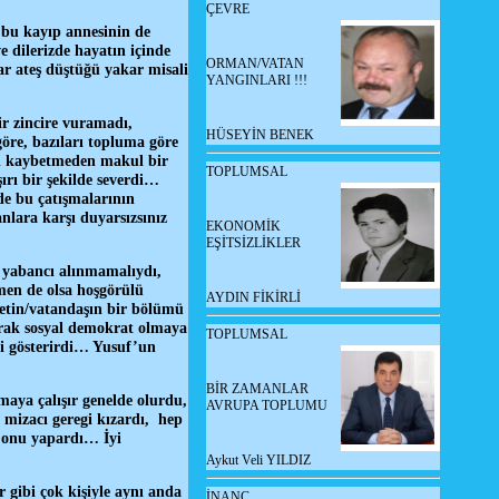
ÇEVRE
bu kayıp annesinin de
 dilerizde hayatın içinde
ORMAN/VATAN
ar ateş düştüğü yakar misali
YANGINLARI !!!
r zincire vuramadı,
HÜSEYİN BENEK
göre, bazıları topluma göre
ini kaybetmeden makul bir
TOPLUMSAL
ırı bir şekilde severdi…
de bu çatışmalarının
nlara karşı duyarsızsınız
EKONOMİK
EŞİTSİZLİKLER
r yabancı alınmamalıydı,
smen de olsa hoşgörülü
AYDIN FİKİRLİ
etin/vatandaşın bir bölümü
arak sosyal demokrat olmaya
TOPLUMSAL
ki gösterirdi… Yusuf’un
BİR ZAMANLAR
aya çalışır genelde olurdu,
AVRUPA TOPLUMU
 mizacı geregi kızardı, hep
a onu yapardı… İyi
Aykut Veli YILDIZ
 gibi çok kişiyle aynı anda
İNANÇ