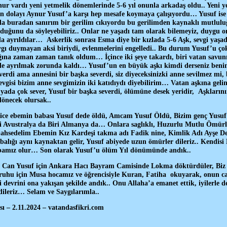
nur vardı yeni yetmelik dönemlerinde 5-6 yıl onunla arkadaş oldu.. Yeni 
an dolayı Aynur Yusuf’a karşı hep mesafe koymaya çalışıyordu… Yusuf ise 
da buradan sanırım bir gerilim cıkıyordu bu gerilimden kaynaklı mutlulu
uğunu da söyleyebiliriz.. Onlar ne yaşadı tam olarak bilemeyiz, duygu onl
nda ayrıldılar… Askerlik sonrası Esma diye bir kızlada 5-6 Aşk, sevgi yaşad
ygı duymayan aksi biriydi, evlenmelerini engelledi.. Bu durum Yusuf’u ço
ığına zaman zaman tanık oldum… İçince iki şeye takardı, biri vatan savu
n de ayrılmak zorunda kaldı… Yusuf’un en büyük aşkı kimdi derseniz ben
verdi ama annesini bir başka severdi, siz diyeceksinizki anne sevilmez mi
sevgisi bizim anne sevgimizin iki katıdıydı diyebilirim… Vatan aşkına gelin
yada çok sever, Yusuf bir başka severdi, ölümüne desek yeridir, Aşkların
önecek olursak..
ice ebemin babası Yusuf dede öldü, Amcam Yusuf Öldü, Bizim genç Yusuf 
iri Avustralya da Biri Almanya da… Onlara saglıklı, Huzurlu Mutlu Ömürl
ahsedelim Ebemin Kız Kardeşi takma adı Fadik nine, Kimlik Adı Ayşe De
balığı aynı kaynaktan gelir, Yusuf abiyede uzun ömürler dileriz.. Kendi
bamız olur… Son olarak Yusuf’u ölüm Yıl dönümünde andık..
 Can Yusuf için Ankara Hacı Bayram Camisinde Lokma döktürdüler, Biz 
ruhu için Musa hocamız ve öğrencisiyle Kuran, Fatiha okuyarak, onun ca
i devrini ona yakışan şekilde andık.. Onu Allaha’a emanet ettik, iyilerle d
 dileriz… Selam ve Saygılarımla..
ı – 2.11.2024 – vatandasfikri.com