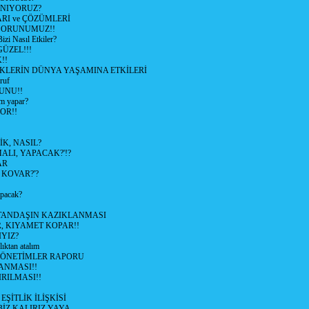
ANIYORUZ?
RI ve ÇÖZÜMLERİ
 SORUNUMUZ!!
 Nasıl Etkiler?
ÜZEL!!!
!!
İKLERİN DÜNYA YAŞAMINA ETKİLERİ
ruf
UNU!!
m yapar?
OR!!
K, NASIL?
LI, YAPACAK?'!?
AR
 KOVAR?'?
apacak?
TANDAŞIN KAZIKLANMASI
R, KIYAMET KOPAR!!
YIZ?
lıktan atalım
YÖNETİMLER RAPORU
ANMASI!!
RILMASI!!
ŞİTLİK İLİŞKİSİ
BİZ KALIRIZ YAYA