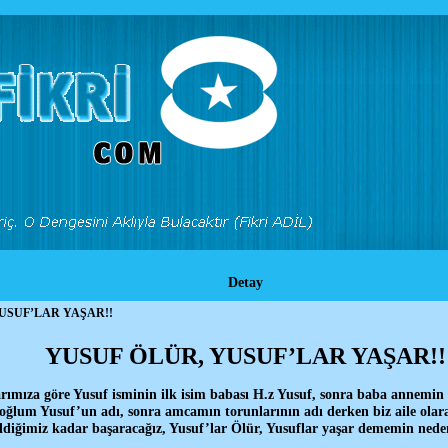
Detay
USUF’LAR YAŞAR!!
YUSUF ÖLÜR, YUSUF’LAR YAŞAR!!
rımıza göre Yusuf isminin ilk isim babası H.z Yusuf, sonra baba annemin 
oğlum Yusuf’un adı, sonra amcamın torunlarının adı derken biz aile olar
bildiğimiz kadar başaracağız, Yusuf’lar Ölür, Yusuflar yaşar dememin n