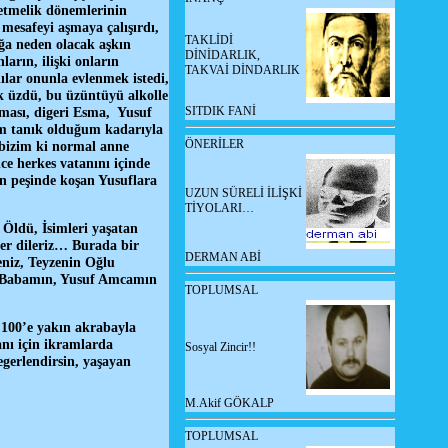
yetmelik dönemlerinin
mesafeyi aşmaya çalışırdı,
TAKLİDİ
ğa neden olacak aşkın
DİNİDARLIK,
arın, ilişki onların
TAKVAİ DİNDARLIK
ılar onunla evlenmek istedi,
k üzdü, bu üzüntüyü alkolle
SITDIK FANİ
nması, digeri Esma, Yusuf
im tanık olduğum kadarıyla
ÖNERİLER
, bizim ki normal anne
ce herkes vatanını içinde
ın peşinde koşan Yusuflara
UZUN SÜRELİ İLİŞKİ
TİYOLARI…
Öldü, İsimleri yaşatan
er dileriz… Burada bir
DERMAN ABİ
niz, Teyzenin Oğlu
si Babamın, Yusuf Amcamın
TOPLUMSAL
100’e yakın akrabayla
nı için ikramlarda
Sosyal Zincir!!
egerlendirsin, yaşayan
M.Akif GÖKALP
TOPLUMSAL