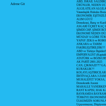
ABD, İSRAİL SALDIR
Adrese Git
ÜRÜNLER, NEDEN UC
ALGILATILAN ALGIL
Vatandaşlık Hukuku Bozu
EKONOMİK EŞİTSİZLİ
ALIM GÜCÜ
Demokrasi, Barış ve Karde
ASGARİ ÜÇRET KAÇ L
ŞİMDİ CHP, ŞİMDİ İK
EKONOMİ NEDEN DÜ
MÜSİAD’A GÖRE TÜR
YAPAY ZEKA ve ROBO
ANKARA ve TARIM
FAKİRLEŞTİRİLDİK!!!
ABD ve Türkiye İlişkileri!
EMPERYALİST (Kapital
ATATÜRK ve BOZKUR
AK PARTİ 2001-2025
CAN, ÇIKMAZI!?!? GA
KURAKLIK!!!
KOLAYLAŞTIRICILARI
İİHTİYAÇLARA 3 ZAM,
MUHALEFET YOKSA,
Demokratik Anomi
MAHALLE YANERKEN
RANT KAPISI, HAK K
BAYRAMDA BAYRAM
TÜRKİYE EKONOMİSİ
ÜLKEMİZİN SORUNLAR
Uçuyormuyuz, Düşüyorm