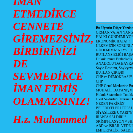
İMAN
ETMEDİKCE
CENNETE
Bu Üyenin Diğer Yazılar
ORMAN/VATAN YANGI
GİREMEZSİNİZ,
HALKI GÜNDEMİ YÖN
EKONOMİK HATA!!!
ÜLKEMİZİN SORUNLA
BİRBİRİNİZİ
GÜDEMİMİZ NEYSE, B
BUTLANSIZLIĞI BAŞA
Hukukumuzu Butlanladık
DE
ANADOLU’DA BAYRAM
Söyle Dostunu, Söyleyeyi
SEVMEDİKCE
BUTLAN ÇIKIŞI!!!
CHP ve DEMOKRASİ!!
CHP
İMAN ETMİŞ
CHP Genel Merkezine But
MUHALİF DAYANIŞM
Hukuk Sistemlnde Tutukl
OLAMAZSINIZ!
Okul Saldırıları Üzerine
NEDEN FAKİRİZ?
BELEDİYELERİ TOPA
SİYASİLERE UYARI?!?
H.z. Muhammed
İRAN’A SALDIRI!!
SKİMPFLASYON // S
ABD ve İSRAİL VEDE 
EMPERYALİST SALDIR