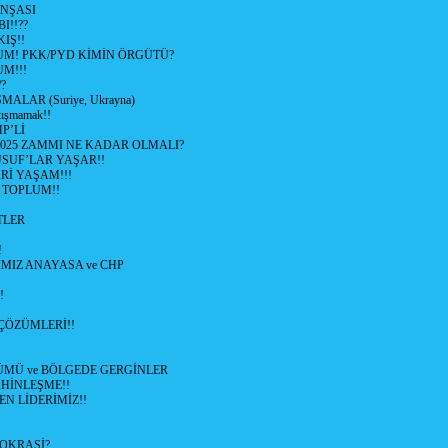
İNŞASI
I!!??
IŞ!!
UM! PKK/PYD KİMİN ÖRGÜTÜ?
M!!!
?
ALAR (Suriye, Ukrayna)
tışmamak!!
P’Lİ
2025 ZAMMI NE KADAR OLMALI?
SUF’LAR YAŞAR!!
Rİ YAŞAM!!!
 TOPLUM!!
TLER
!
MIZ ANAYASA ve CHP
!
ÇÖZÜMLERİ!!
ÜMÜ ve BÖLGEDE GERGİNLER
HİNLEŞME!!
EN LİDERİMİZ!!
OKRASİ?