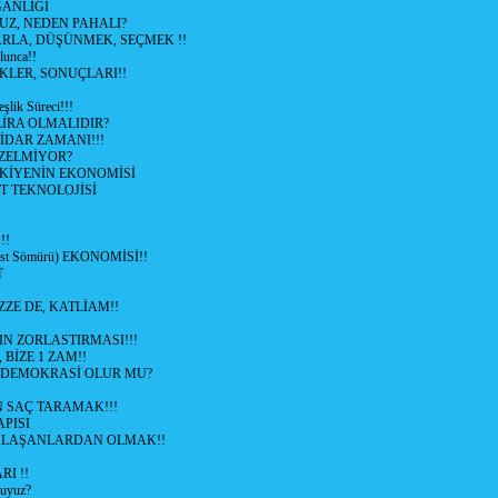
GANLIĞI
UZ, NEDEN PAHALI?
ARLA, DÜŞÜNMEK, SEÇMEK !!
lunca!!
KLER, SONUÇLARI!!
şlik Süreci!!!
İRA OLMALIDIR?
TİDAR ZAMANI!!!
ZELMİYOR?
KİYENİN EKONOMİSİ
T TEKNOLOJİSİ
!!
ist Sömürü) EKONOMİSİ!!
T
ZZE DE, KATLİAM!!
N ZORLASTIRMASI!!!
 BİZE 1 ZAM!!
 DEMOKRASİ OLUR MU?
 SAÇ TARAMAK!!!
APISI
LAŞANLARDAN OLMAK!!
I !!
uyuz?