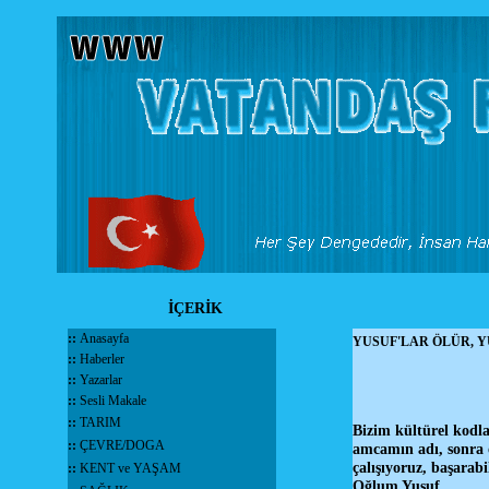
İÇERİK
::
Anasayfa
YUSUF'LAR ÖLÜR, Y
::
Haberler
::
Yazarlar
::
Sesli Makale
::
TARIM
Bizim kültürel kodla
::
ÇEVRE/DOGA
amcamın adı, sonra 
çalışıyoruz, başara
::
KENT ve YAŞAM
Oğlum Yusuf..