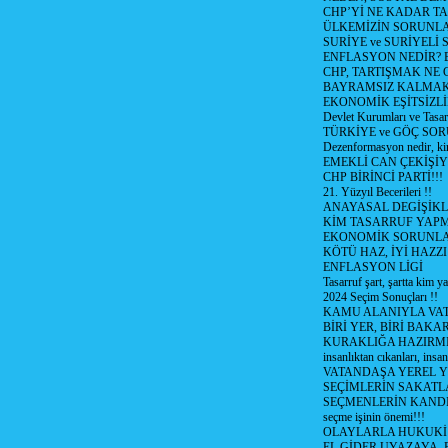
CHP’Yİ NE KADAR T
ÜLKEMİZİN SORUNLA
SURİYE ve SURİYELİ
ENFLASYON NEDİR? Bizi
CHP, TARTIŞMAK NE G
BAYRAMSIZ KALMAK
EKONOMİK EŞİTSİZL
Devlet Kurumları ve Tasar
TÜRKİYE ve GÖÇ SOR
Dezenformasyon nedir, ki
EMEKLİ CAN ÇEKİŞİY
CHP BİRİNCİ PARTİ!!!
21. Yüzyıl Becerileri !!
ANAYASAL DEGİŞİKLİ
KİM TASARRUF YAPMA
EKONOMİK SORUNL
KÖTÜ HAZ, İYİ HAZZI
ENFLASYON LİGİ
Tasarruf şart, şartta kim y
2024 Seçim Sonuçları !!
KAMU ALANIYLA VA
BİRİ YER, BİRİ BAKA
KURAKLIĞA HAZIRMI
insanlıktan cıkanları, insan
VATANDAŞA YEREL 
SEÇİMLERİN SAKATL
SEÇMENLERİN KANDI
seçme işinin önemi!!!
OLAYLARLA HUKUKİ E
EL GİDER UYAZAYA, 