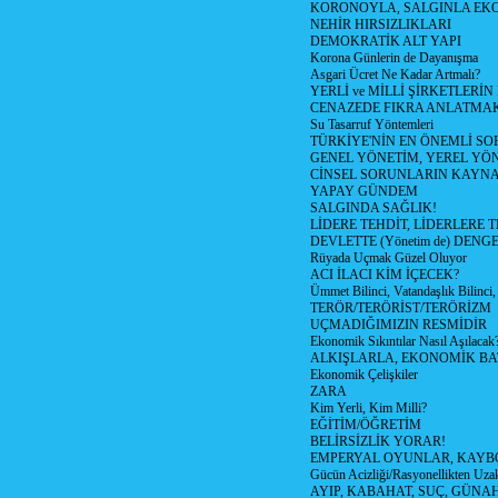
KORONOYLA, SALGINLA EK
NEHİR HIRSIZLIKLARI
DEMOKRATİK ALT YAPI
Korona Günlerin de Dayanışma
Asgari Ücret Ne Kadar Artmalı?
YERLİ ve MİLLİ ŞİRKETLERİ
CENAZEDE FIKRA ANLATMA
Su Tasarruf Yöntemleri
TÜRKİYE'NİN EN ÖNEMLİ SO
GENEL YÖNETİM, YEREL YÖ
CİNSEL SORUNLARIN KAYN
YAPAY GÜNDEM
SALGINDA SAĞLIK!
LİDERE TEHDİT, LİDERLERE 
DEVLETTE (Yönetim de) DENGE
Rüyada Uçmak Güzel Oluyor
ACI İLACI KİM İÇECEK?
Ümmet Bilinci, Vatandaşlık Bilinci, 
TERÖR/TERÖRİST/TERÖRİZM
UÇMADIĞIMIZIN RESMİDİR
Ekonomik Sıkıntılar Nasıl Aşılacak
ALKIŞLARLA, EKONOMİK BAT
Ekonomik Çelişkiler
ZARA
Kim Yerli, Kim Milli?
EĞİTİM/ÖĞRETİM
BELİRSİZLİK YORAR!
EMPERYAL OYUNLAR, KAYB
Gücün Acizliği/Rasyonellikten Uzak
AYIP, KABAHAT, SUÇ, GÜNAH (