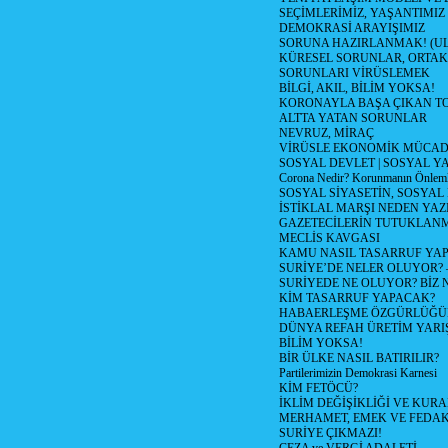
SEÇİMLERİMİZ, YAŞANTIMIZ
DEMOKRASİ ARAYIŞIMIZ
SORUNA HAZIRLANMAK! (U
KÜRESEL SORUNLAR, ORTAK
SORUNLARI VİRÜSLEMEK
BİLGİ, AKIL, BİLİM YOKSA!
KORONAYLA BAŞA ÇIKAN TO
ALTTA YATAN SORUNLAR
NEVRUZ, MİRAÇ
VİRÜSLE EKONOMİK MÜCAD
SOSYAL DEVLET | SOSYAL Y
Corona Nedir? Korunmanın Önlemle
SOSYAL SİYASETİN, SOSYAL
İSTİKLAL MARŞI NEDEN YAZI
GAZETECİLERİN TUTUKLAN
MECLİS KAVGASI
KAMU NASIL TASARRUF YAP
SURİYE’DE NELER OLUYOR? – 1
SURİYEDE NE OLUYOR? BİZ 
KİM TASARRUF YAPACAK?
HABAERLEŞME ÖZGÜRLÜĞÜN
DÜNYA REFAH ÜRETİM YARIŞ
BİLİM YOKSA!
BİR ÜLKE NASIL BATIRILIR?
Partilerimizin Demokrasi Karnesi
KİM FETÖCÜ?
İKLİM DEĞİŞİKLİĞİ VE KURA
MERHAMET, EMEK VE FEDA
SURİYE ÇIKMAZI!