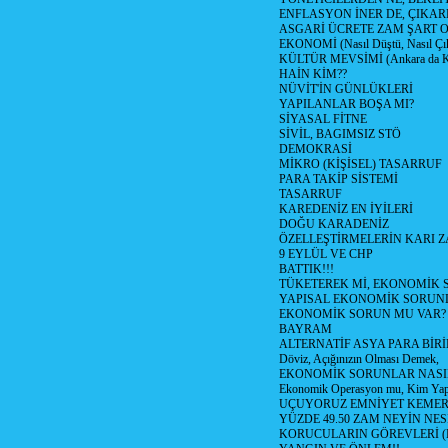
ENFLASYON İNER DE, ÇIKA
ASGARİ ÜCRETE ZAM ŞART O
EKONOMİ (Nasıl Düştü, Nasıl Çı
KÜLTÜR MEVSİMİ (Ankara da Kül
HAİN KİM??
NÜVİT'İN GÜNLÜKLERİ
YAPILANLAR BOŞA MI?
SİYASAL FİTNE
SİVİL, BAGIMSIZ STÖ
DEMOKRASİ
MİKRO (KİŞİSEL) TASARRUF
PARA TAKİP SİSTEMİ
TASARRUF
KAREDENİZ EN İYİLERİ
DOĞU KARADENİZ
ÖZELLEŞTİRMELERİN KARI Z
9 EYLÜL VE CHP
BATTIK!!!
TÜKETEREK Mİ, EKONOMİK 
YAPISAL EKONOMİK SORUN
EKONOMİK SORUN MU VAR?
BAYRAM
ALTERNATİF ASYA PARA BİRİ
Döviz, Açığınızın Olması Demek,
EKONOMİK SORUNLAR NASIL
Ekonomik Operasyon mu, Kim Yap
UÇUYORUZ EMNİYET KEMERİN
YÜZDE 49.50 ZAM NEYİN NES
KORUCULARIN GÖREVLERİ (Polis