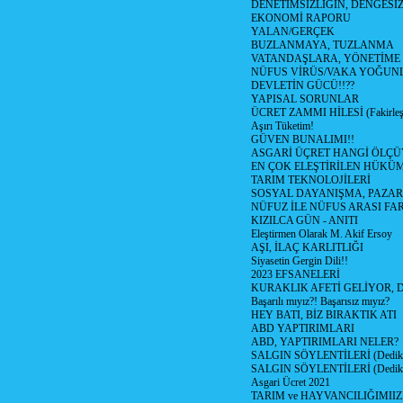
DENETİMSİZLİGİN, DENGESİZ
EKONOMİ RAPORU
YALAN/GERÇEK
BUZLANMAYA, TUZLANMA
VATANDAŞLARA, YÖNETİME
NÜFUS VİRÜS/VAKA YOĞUN
DEVLETİN GÜCÜ!!??
YAPISAL SORUNLAR
ÜCRET ZAMMI HİLESİ (Fakirle
Aşırı Tüketim!
GÜVEN BUNALIMI!!
ASGARİ ÜÇRET HANGİ ÖLÇÜ
EN ÇOK ELEŞTİRİLEN HÜKÜ
TARIM TEKNOLOJİLERİ
SOSYAL DAYANIŞMA, PAZAR
NÜFUZ İLE NÜFUS ARASI FA
KIZILCA GÜN - ANITI
Eleştirmen Olarak M. Akif Ersoy
AŞI, İLAÇ KARLITLIĞI
Siyasetin Gergin Dili!!
2023 EFSANELERİ
KURAKLIK AFETİ GELİYOR, 
Başarılı mıyız?! Başarısız mıyız?
HEY BATI, BİZ BIRAKTIK ATI
ABD YAPTIRIMLARI
ABD, YAPTIRIMLARI NELER?
SALGIN SÖYLENTİLERİ (Dediko
SALGIN SÖYLENTİLERİ (Dediko
Asgari Ücret 2021
TARIM ve HAYVANCILIĞIMII