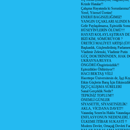
Krizde Hatalar!!
Çalışma Hayatında ki Sorunlarımız!
Yerel, Yöresel Üretim!
ENERJİ BAGISIZLIĞIMIZ!
YANGIN UÇAKLARI ALINDI M
Gelir Paylaşılmazsa, Eşitsizlik Sonu
HÜSEYİN'LERİN ÖLÜMÜ!!!
HAYATI KOLAYLAŞTIRAN D
BİZİ KİM, SÖMÜRÜYOR ?
ÜRETİCİ MALİYET ARTIŞI (ÜF
Başkanlık, Güçlendirilmiş Parlamen
Vladimir Zelenski, Vladimir Putin
GÜÇ DOKTRİNİNDEN, HAK D
UKRAYNA/RUSYA
ÖNGÖRÜ/Öngörüsüzlük!!
Eşitsizlikler Öldürüyor!!
HACI BEKTAŞ VELİ
Hacettepe Üniversitesin de, İşçi Kıy
Etkin Güçlerin Barış İçin Etkinsizlik
İŞÇİ ÇALIŞMA SÜRELERİ
Sanal Gerçeklik Nedir?
TEPKİSİZ TOPLUM!!
ÖNEMLİ GÜNLER
SİYASETTE, SİYASETSİZLİK!
AKLA, VİCDANA DAVET!!
Vatandaş Sezen'in Hakkı Vatandaşa
ENFLASYONUN NEDENLERİ, N
ÜLKEME İTİBAR SUKASTİ !!
Modern Devlet, Ortaçağ Devleti Far