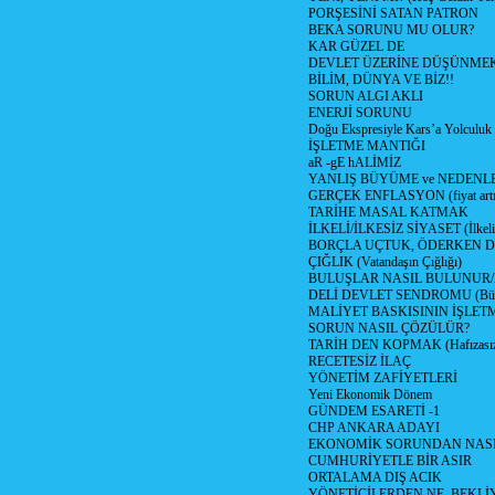
PORŞESİNİ SATAN PATRON
BEKA SORUNU MU OLUR?
KAR GÜZEL DE
DEVLET ÜZERİNE DÜŞÜNME
BİLİM, DÜNYA VE BİZ!!
SORUN ALGI AKLI
ENERJİ SORUNU
Doğu Ekspresiyle Kars’a Yolculuk
İŞLETME MANTIĞI
aR -gE hALİMİZ
YANLIŞ BÜYÜME ve NEDENLE
GERÇEK ENFLASYON (fiyat artış
TARİHE MASAL KATMAK
İLKELİ/İLKESİZ SİYASET (İlkeli/
BORÇLA UÇTUK, ÖDERKEN D
ÇIĞLIK (Vatandaşın Çığlığı)
BULUŞLAR NASIL BULUNUR
DELİ DEVLET SENDROMU (Büyük
MALİYET BASKISININ İŞLE
SORUN NASIL ÇÖZÜLÜR?
TARİH DEN KOPMAK (Hafızasız
RECETESİZ İLAÇ
YÖNETİM ZAFİYETLERİ
Yeni Ekonomik Dönem
GÜNDEM ESARETİ -1
CHP ANKARA ADAYI
EKONOMİK SORUNDAN NASIL
CUMHURİYETLE BİR ASIR
ORTALAMA DIŞ ACIK
YÖNETİCİLERDEN NE, BEKLİ