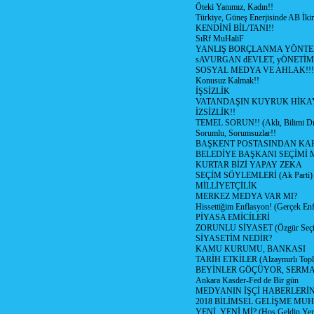
Öteki Yanımız, Kadın!!
Türkiye, Güneş Enerjisinde AB İkin
KENDİNİ BİL/TANI!!
SıRf MuHaliF
YANLIŞ BORÇLANMA YÖNTEM
sAVURGAN dEVLET, yÖNETİM
SOSYAL MEDYA VE AHLAK!!!
Konusuz Kalmak!!
İŞSİZLİK
VATANDAŞIN KUYRUK HİKA
İZSİZLİK!!
TEMEL SORUN!! (Aklı, Bilimi Dı
Sorumlu, Sorumsuzlar!!
BAŞKENT POSTASINDAN K
BELEDİYE BAŞKANI SEÇİMİ 
KURTAR BİZİ YAPAY ZEKA
SEÇİM SÖYLEMLERİ (Ak Parti)
MİLLİYETÇİLİK
MERKEZ MEDYA VAR MI?
Hissettiğim Enflasyon! (Gerçek En
PİYASA EMİCİLERİ
ZORUNLU SİYASET (Özgür Seç
SİYASETİM NEDİR?
KAMU KURUMU, BANKASI
TARİH ETKİLER (Alzaymırlı Topl
BEYİNLER GÖÇÜYOR, SERM
Ankara Kasder-Fed de Bir gün
MEDYANIN İŞÇİ HABERLERİ
2018 BİLİMSEL GELİŞME MU
YENİ, YENİ Mİ? (Hoş Geldin Yeni