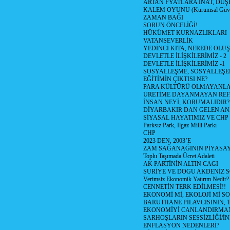
ARTAN FYATLARA İNAT, DÜ
KALEM OYUNU (Kurumsal Güvenil
ZAMAN BAĞI
SORUN ÖNCELİĞİ!
HÜKÜMET KURNAZLIKLARI
VATANSEVERLİK
YEDİNCİ KITA, NEREDE OLU
DEVLETLE İLİŞKİLERİMİZ - 2
DEVLETLE İLİŞKİLERİMİZ -1
SOSYALLEŞME, SOSYALLEŞ
EĞİTİMİN ÇIKTISI NE?
PARA KÜLTÜRÜ OLMAYANLA
ÜRETİME DAYANMAYAN REF
İNSAN NEYİ, KORUMALIDIR?
DİYARBAKIR DAN GELEN AN
SİYASAL HAYATIMIZ VE CHP
Parksız Park, Ilgaz Milli Parkı
CHP
2023 DEN, 2003’E
ZAM SAĞANAĞININ PİYASAY
Toplu Taşımada Ücret Adaleti
AK PARTİNİN ALTIN CAGI
SURİYE VE DOGU AKDENİZ 
Verimsiz Ekonomik Yatırım Nedir?
CENNETİN TERK EDİLMESİ!!
EKONOMİ Mİ, EKOLOJİ Mİ 
BARUTHANE PİLAVCISININ, 
EKONOMİYİ CANLANDIRMANI
SARHOŞLARIN SESSİZLİĞİ/İNİ
ENFLASYON NEDENLERİ?