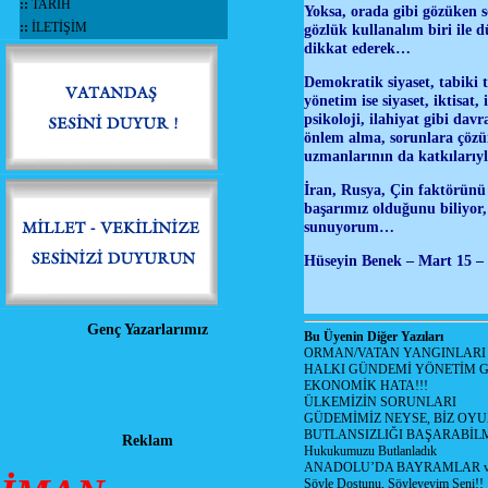
::
TARİH
Yoksa, orada gibi gözüken s
::
İLETİŞİM
gözlük kullanalım biri ile
dikkat ederek…
Demokratik siyaset, tabiki 
yönetim ise siyaset, iktisat,
psikoloji, ilahiyat gibi dav
önlem alma, sorunlara çözüm 
uzmanlarının da katkılarıyl
İran, Rusya, Çin faktörünü
başarımız olduğunu biliyor
sunuyorum…
Hüseyin Benek – Mart 15 – 
Genç Yazarlarımız
Bu Üyenin Diğer Yazıları
ORMAN/VATAN YANGINLARI !
HALKI GÜNDEMİ YÖNETİM G
EKONOMİK HATA!!!
ÜLKEMİZİN SORUNLARI
GÜDEMİMİZ NEYSE, BİZ OYU
BUTLANSIZLIĞI BAŞARABİLM
Reklam
Hukukumuzu Butlanladık
ANADOLU’DA BAYRAMLAR ve
Söyle Dostunu, Söyleyeyim Seni!!