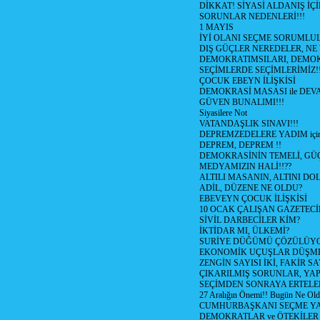
DİKKAT! SİYASİ ALDANIŞ İÇİ
SORUNLAR NEDENLERİ!!!
1 MAYIS
İYİ OLANI SEÇME SORUMLU
DIŞ GÜÇLER NEREDELER, NE
DEMOKRATIMSILARI, DEMOK
SEÇİMLERDE SEÇİMLERİMİZ!
ÇOCUK EBEYN İLİŞKİSİ
DEMOKRASİ MASASI ile DEV
GÜVEN BUNALIMI!!!
Siyasilere Not
VATANDAŞLIK SINAVI!!!
DEPREMZEDELERE YADIM için
DEPREM, DEPREM !!
DEMOKRASİNİN TEMELİ, GÜÇ
MEDYAMIZIN HALİ!!??
ALTILI MASANIN, ALTINI D
ADİL, DÜZENE NE OLDU?
EBEVEYN ÇOCUK İLİŞKİSİ
10 OCAK ÇALIŞAN GAZETEC
SİVİL DARBECİLER KİM?
İKTİDAR MI, ÜLKEMİ?
SURİYE DÜĞÜMÜ ÇÖZÜLÜY
EKONOMİK UÇUŞLAR DÜŞME
ZENGİN SAYISI İKİ, FAKİR S
ÇIKARILMIŞ SORUNLAR, YA
SEÇİMDEN SONRAYA ERTEL
27 Aralığın Önemi!! Bugün Ne Ol
CUMHURBAŞKANI SEÇME YA
DEMOKRATLAR ve ÖTEKİLER