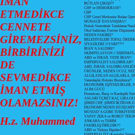
İMAN
BUTLAN ÇIKIŞI!!!
CHP ve DEMOKRASİ!!
ETMEDİKCE
CHP
CHP Genel Merkezine Butlan Oper
MUHALİF DAYANIŞMA!!
CENNETE
Hukuk Sistemlnde Tutuklama Nasıl
Okul Saldırıları Üzerine Düşünmek
NEDEN FAKİRİZ?
GİREMEZSİNİZ,
BELEDİYELERİ TOPAL ÖRDE
SİYASİLERE UYARI?!?!?
BİRBİRİNİZİ
İRAN’A SALDIRI!!
SKİMPFLASYON // SHRİNKF
ABD ve İSRAİL VEDE İRAN!!
DE
EMPERYALİST SALDIRILAR!!
ABD, İSRAİL SALDIRGANLIĞI
ÜRÜNLER, NEDEN UCUZ, NED
SEVMEDİKCE
ALGILATILAN ALGILARLA, D
Vatandaşlık Hukuku Bozulunca!!
EKONOMİK EŞİTSİZLİKLER, 
İMAN ETMİŞ
ALIM GÜCÜ
Demokrasi, Barış ve Kardeşlik Süre
ASGARİ ÜÇRET KAÇ LİRA OL
OLAMAZSINIZ!
ŞİMDİ CHP, ŞİMDİ İKTİDAR Z
EKONOMİ NEDEN DÜZELMİY
MÜSİAD’A GÖRE TÜRKİYENİ
YAPAY ZEKA ve ROBOT TEKN
H.z. Muhammed
ANKARA ve TARIM
FAKİRLEŞTİRİLDİK!!!
ABD ve Türkiye İlişkileri!!!
EMPERYALİST (Kapitalist Sömü