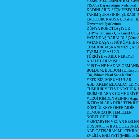
YEREL MECLİSİNDE RET, GEN
PİSA'da Başarısızlığın Nedenleri!
KADINLARIN SEÇME//SEÇİL
TARIM ŞURASININ, ŞURASI!!!
EKOLOJİK KAOSA DOĞRU HI
Üniversiteli İşsizlerimiz
DÜNYA ROBOTLAŞIYOR
CHP’yi Tartışmak Çok Güzel Oluy
VATANDAŞ DARALDI!! (Vatandaş
VATANDAŞA ve HÜKÜMETE R
CUMHURBAŞKANIMIZI ŞAK
TARIM ŞURASI 2-3
TÜRKİYE ve ABD, NEREYE?
ADALET ARAYIŞI!!
2019 DA NE KADAR ORMANIM
BULDUM, BULDUM (Enflasyona 
Çin, Bilimle Nasıl Şaha Kalktı?
YETKİSİZ, SORUMLULAR
ABD, AKLIMIZLA ALAY EDİYO
CUMHURİYETİ VE ATATÜRK’
REJİM OLARAK CUMHURİYE
VERGİ KİMDEN ALINIR? Asgari 
İKTİDARLARA DERS TEPKİLE
DÖRT ÜLKEYE ÖNERİMDİR
DEMOKRATİK TEMELLER
NOBEL ÖDÜLLERİ
VEJETARYEN VEGAN BESLE
DÜŞÜNCE ve İFADE ÖZGÜRL
ABD ÇATIŞARAK MI, ÇEKİLME
EVLİLİK EHLİYETİ (Evlilik de Sor