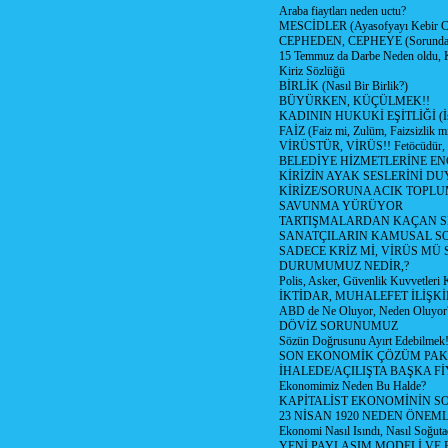
Araba fiaytları neden uctu?
MESCİDLER (Ayasofyayı Kebir C
CEPHEDEN, CEPHEYE (Sorundan
15 Temmuz da Darbe Neden oldu, 
Kiriz Sözlüğü
BİRLİK (Nasıl Bir Birlik?)
BÜYÜRKEN, KÜÇÜLMEK!!
KADININ HUKUKİ EŞİTLİĞİ (İsta
FAİZ (Faiz mi, Zulüm, Faizsizlik m
VİRÜSTÜR, VİRÜS!! Fetöcüdür, 
BELEDİYE HİZMETLERİNE E
KİRİZİN AYAK SESLERİNİ D
KİRİZE/SORUNA ACIK TOPL
SAVUNMA YÜRÜYOR
TARTIŞMALARDAN KAÇAN Sİ
SANATÇILARIN KAMUSAL S
SADECE KRİZ Mİ, VİRÜS MÜ
DURUMUMUZ NEDİR,?
Polis, Asker, Güvenlik Kuvvetleri 
İKTİDAR, MUHALEFET İLİŞKİ
ABD de Ne Oluyor, Neden Oluyor
DÖVİZ SORUNUMUZ
Sözün Doğrusunu Ayırt Edebilmek
SON EKONOMİK ÇÖZÜM PAK
İHALEDE/AÇILIŞTA BAŞKA F
Ekonomimiz Neden Bu Halde?
KAPİTALİST EKONOMİNİN S
23 NİSAN 1920 NEDEN ÖNEML
Ekonomi Nasıl Isındı, Nasıl Soğuta
YENİ PAYLAŞIM MODELİ VE