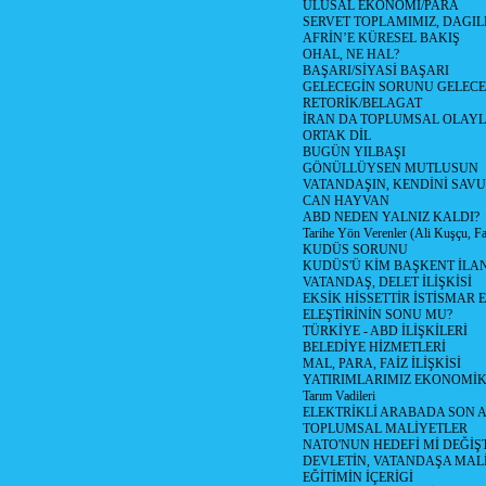
ULUSAL EKONOMİ/PARA
SERVET TOPLAMIMIZ, DAGIL
AFRİN’E KÜRESEL BAKIŞ
OHAL, NE HAL?
BAŞARI/SİYASİ BAŞARI
GELECEGİN SORUNU GELECEK
RETORİK/BELAGAT
İRAN DA TOPLUMSAL OLAY
ORTAK DİL
BUGÜN YILBAŞI
GÖNÜLLÜYSEN MUTLUSUN
VATANDAŞIN, KENDİNİ SAV
CAN HAYVAN
ABD NEDEN YALNIZ KALDI?
Tarihe Yön Verenler (Ali Kuşçu, Fa
KUDÜS SORUNU
KUDÜS'Ü KİM BAŞKENT İLAN
VATANDAŞ, DELET İLİŞKİSİ
EKSİK HİSSETTİR İSTİSMAR 
ELEŞTİRİNİN SONU MU?
TÜRKİYE - ABD İLİŞKİLERİ
BELEDİYE HİZMETLERİ
MAL, PARA, FAİZ İLİŞKİSİ
YATIRIMLARIMIZ EKONOMİK
Tarım Vadileri
ELEKTRİKLİ ARABADA SON
TOPLUMSAL MALİYETLER
NATO'NUN HEDEFİ Mİ DEĞİŞT
DEVLETİN, VATANDAŞA MAL
EĞİTİMİN İÇERİGİ