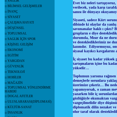
::
SAĞLIK
Evet biz neleri tartışıyor
::
BİLİMSEL GELİŞMELER
verilecek, yada karşı tarafd
::
İNANÇ
sanısı ile dünyayı okuyam
::
SİYASET
Siyaseti, sadece Kürt soru
::
ÇALIŞMA HAYATI
dibinde ki olaylar da yanlı
::
DÜŞÜNSEL
savunanalar haklı ı çıktı? 
grupların e diye destekledi
::
TOPLUMSAL
durumda, Mısır da ne durum
::
SAGLIK İÇİN SPOR
ve desteklediklerimiz ne du
::
KİŞİSEL GELİŞİM
lazımdır. Ediyormuyuz, onu 
::
EKONOMİ
siyasal kayıkcı kavgalarını 
::
EGİTİM
İç siyaset bu kadar yüksek 
::
YARGIDAN
tartışmaların içine bu kada
::
GÜVENLİK
yükselir…
::
TEKNOLOJİ
Toplumun yarısına rağmen sis
::
HOBİLER
demeçlerle sorunlara yaklaş
::
MAĞAZİN
üzerimize çekeriz… Bu nede
::
TOPLUMSAL YÖNLENDİRME
yapamıyorsak, o zaman mev
HABERİ
yazarken bile iç sorunlarda
::
DOGAL AFETLER
gözlüğüyle okumaktan vazge
::
ULUSLARARASI(DİPLOMASİ)
vazgeçilmelidir diye düşünü
diplomatik dilin nezaket ve
::
KÜLTÜR-SANAT
olur taraf olarak destekle
::
İNSANLIK