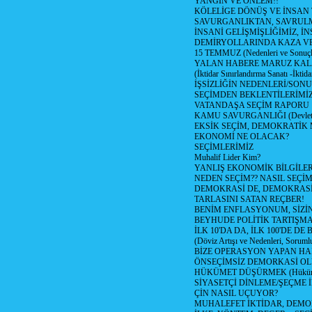
YANGIN VE ÖNLEM!!
KÖLELİGE DÖNÜŞ VE İNSAN 
SAVURGANLIKTAN, SAVRULM
İNSANİ GELİŞMİŞLİĞİMİZ, İ
DEMİRYOLLARINDA KAZA V
15 TEMMUZ (Nedenleri ve Sonuçl
YALAN HABERE MARUZ KA
(İktidar Sınırlandırma Sanatı -İktida
İŞSİZLİĞİN NEDENLERİ/SON
SEÇİMDEN BEKLENTİLERİMİZ
VATANDAŞA SEÇİM RAPORU
KAMU SAVURGANLIĞI (Devlet n
EKSİK SEÇİM, DEMOKRATİK 
EKONOMİ NE OLACAK?
SEÇİMLERİMİZ
Muhalif Lider Kim?
YANLIŞ EKONOMİK BİLGİLE
NEDEN SEÇİM?? NASIL SEÇİM
DEMOKRASİ DE, DEMOKRASİ
TARLASINI SATAN REÇBER!
BENİM ENFLASYONUM, SİZ
BEYHUDE POLİTİK TARTIŞMA
İLK 10'DA DA, İLK 100'DE D
(Döviz Artışı ve Nedenleri, Sorumlu
BİZE OPERASYON YAPAN HA
ÖNSEÇİMSİZ DEMORKASİ OL
HÜKÜMET DÜŞÜRMEK (Hükümet
SİYASETÇİ DİNLEME/ŞEÇME 
ÇİN NASIL UÇUYOR?
MUHALEFET İKTİDAR, DEMO