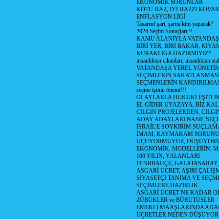
EKONOMİK SORUNLAR
KÖTÜ HAZ, İYİ HAZZI KOVAR?
ENFLASYON LİGİ
Tasarruf şart, şartta kim yapacak?
2024 Seçim Sonuçları !!
KAMU ALANIYLA VATANDAŞ
BİRİ YER, BİRİ BAKAR, KIYA
KURAKLIĞA HAZIRMIYIZ?
insanlıktan cıkanları, insanlıktan ata
VATANDAŞA YEREL YÖNETİ
SEÇİMLERİN SAKATLANMASI
SEÇMENLERİN KANDIRILMAS
seçme işinin önemi!!!
OLAYLARLA HUKUKİ EŞİTLİK 
EL GİDER UYAZAYA, BİZ KAL
CILGIN PROJELERDEN, CILGIN
ADAY ADAYLARI NASIL SEÇİ
İSRAİL'E SOYKIRIM SUÇLAMA
İMAM, KAYMAKAM SORUN
UÇUYORMUYUZ, DÜŞÜYORM
EKONOMİK, MODELLERİN, MA
100 YILIN, YALANLARI
FENRBAHÇE, GALATASARAY,
ASGARİ ÜCRET, AŞIRI ÇALIŞ
SİYASETÇİ TANIMA VE SEÇME
SEÇİMLERE HAZIRLIK
ASGARİ ÜCRET NE KADAR OLM
ZÜBÜKLER ve BÜRÜTÜSLER
EMEKLİ MAAŞLARINDA ADA
ÜCRETLER NEDEN DÜŞÜYOR