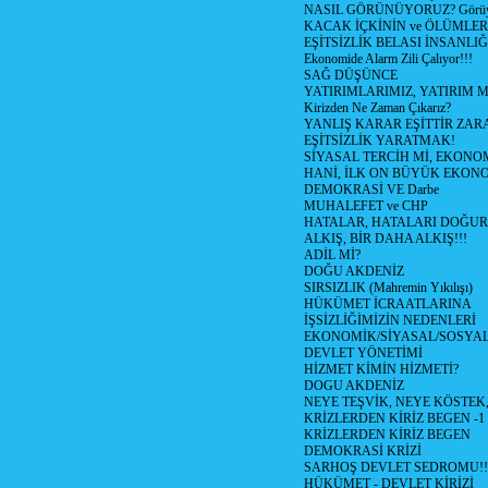
NASIL GÖRÜNÜYORUZ? Görüyo
KACAK İÇKİNİN ve ÖLÜMLER
EŞİTSİZLİK BELASI İNSANL
Ekonomide Alarm Zili Çalıyor!!!
SAĞ DÜŞÜNCE
YATIRIMLARIMIZ, YATIRIM M
Kirizden Ne Zaman Çıkarız?
YANLIŞ KARAR EŞİTTİR ZARA
EŞİTSİZLİK YARATMAK!
SİYASAL TERCİH Mİ, EKONO
HANİ, İLK ON BÜYÜK EKON
DEMOKRASİ VE Darbe
MUHALEFET ve CHP
HATALAR, HATALARI DOĞUR
ALKIŞ, BİR DAHA ALKIŞ!!!
ADİL Mİ?
DOĞU AKDENİZ
SIRSIZLIK (Mahremin Yıkılışı)
HÜKÜMET İCRAATLARINA
İŞSİZLİĞİMİZİN NEDENLERİ
EKONOMİK/SİYASAL/SOSYA
DEVLET YÖNETİMİ
HİZMET KİMİN HİZMETİ?
DOGU AKDENİZ
NEYE TEŞVİK, NEYE KÖSTEK
KRİZLERDEN KİRİZ BEGEN -1
KRİZLERDEN KİRİZ BEGEN
DEMOKRASİ KRİZİ
SARHOŞ DEVLET SEDROMU!!
HÜKÜMET - DEVLET KİRİZİ