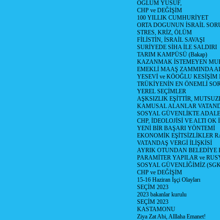
OĞLUM YUSUF,
CHP ve DEĞİŞİM
100 YILLIK CUMHURİYET
ORTA DOGUNUN İSRAİL SO
STRES, KRİZ, ÖLÜM
FİLİSTİN, İSRAİL SAVAŞI
SURİYEDE SİHA İLE SALDIRI
TARIM KAMPÜSÜ (Bakap)
KAZANMAK İSTEMEYEN MU
EMEKLİ MAAŞ ZAMMINDA A
YESEVİ ve KÖOĞLU KESİŞİM
TRÜKİYENİN EN ÖNEMLİ SO
YEREL SEÇİMLER
AŞKSIZLIK EŞİTTİR, MUTSUZ
KAMUSAL ALANLAR VATAND
SOSYAL GÜVENLİKTE ADALE
CHP, İDEOLOJİSİ VE ALTI OK 
YENİ BİR BAŞARI YÖNTEMİ
EKONOMİK EŞİTSİZLİKLER 
VATANDAŞ VERGİ İLİŞKİSİ
AYRIK OTUNDAN BELEDİYE
PARAMİTER YAPILAR ve RUS
SOSYAL GÜVENLİĞİMİZ (SGK
CHP ve DEĞİŞİM
15-16 Haziran İşçi Olayları
SEÇİM 2023
2023 bakanlar kurulu
SEÇİM 2023
KASTAMONU
Ziya Zat Abi, Alllaha Emanet!