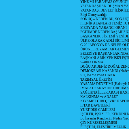
YİNE Mİ PARA/FAİZ OYUNU?
VATANDAŞDAN DÜŞMAN Y
VATANDAŞ, DEVLET İLİŞKİLE
Bilgi Okuryazarlığı
SONUÇ – NEDEN BU, SON UÇ
PİKNİK ALANLARI TEMİZ TU
MEDYADA YABANCI ORANI
EGİTİMDE NEDEN BAŞARISIZ
BAŞKANLIK SİSTEMİ YENİDE
ÜLKE OLARAK ADLİ SİCİLİM
G 20 JAPONYA DA NELER OLDU? 
ÜRÜNLERE ZAMLAR GELMEYE B
BELEDİYE BAŞKANLARINDAN
BAŞKANLARIN YEKİSİZLEŞTİ
S-400 ALINMALI
DOĞU AKDENİZ DOĞAL ZENG
DEMOKRASİ KAZANDI (Neden D
SEÇİM YAPMA HAKKI
TARIMSAL ÜRETİM
YASAMA DENETİMİ (Hakkıyla Me
İMALAT SANAYİDE ÜRETİM
SAĞLIKTA İLLER ARASI HAS
KALKINMA ve ADALET
KIYAMET GİBİ ÇEVRE RAPO
İFTAR DAVETLERİ
YURT DIŞI CAMİLERİ
İŞÇİLER, İŞSİZLER, KENDİN
Bu İnsanlar Kendilerini Neden Yak
ÇİN KÜRESELLEŞMESİ
ELEŞTİRİ, ELEŞTİRİLMEZLİK