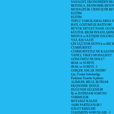
SANALİST, EKONOMİDEN RE
BETONLA, EKONOMİK BETO
MUHALİFLİK CİDDİ İŞTİR BE
EGİTİM
EGİTİM
TOPLU YARGILAMALARDA S
BATI, GÖZÜMÜZE BATIYOR!
BÜYÜK DEVLET NASIL OLUN
KÜLTÜR, BİLİM İNSANLARIM
MEDYA ve İLETİŞİM ÖZGÜRL
YAZ, KIŞ SAATİ
ÇİN UÇUYOR DÜNYA ve BİZ
CUMHURİYET
CUMHURİYETLE NE KAZAND
YAPICI, YIKICI MUHALEFET
GÖNLÜMÜZ NE DOLU?
IRAK ve SURİYE
IRAK ve SURİYE -1
GERÇEK AHLAK NEDİR?
Çin, Üretim Seferberligi
Parkların Ticarete Açılması
ALİMLER, BİLGİ, İKTİDAR
EKONOMİK DENGE
DÜĞÜNDE EĞLENİLİR
İŞ ve İSTİHDAM SORUNU
VERİMLİLİK
BOYABAT KALESİ
AŞIRI PARTİZANLIK!!
DAVET KRİZLERİ
ÜLKEMİZİN SORUNLARI - 1