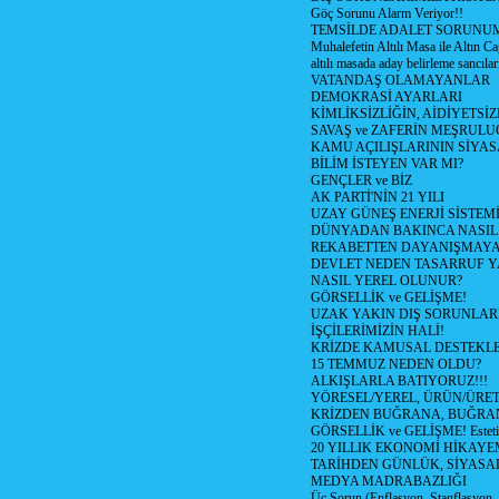
Göç Sorunu Alarm Veriyor!!
TEMSİLDE ADALET SORUNUM
Muhalefetin Altılı Masa ile Altın Ca
altılı masada aday belirleme sancılar
VATANDAŞ OLAMAYANLAR
DEMOKRASİ AYARLARI
KİMLİKSİZLİĞİN, AİDİYETSİ
SAVAŞ ve ZAFERİN MEŞRUL
KAMU AÇILIŞLARININ SİYAS
BİLİM İSTEYEN VAR MI?
GENÇLER ve BİZ
AK PARTİ'NİN 21 YILI
UZAY GÜNEŞ ENERJİ SİSTEM
DÜNYADAN BAKINCA NASI
REKABETTEN DAYANIŞMAY
DEVLET NEDEN TASARRUF 
NASIL YEREL OLUNUR?
GÖRSELLİK ve GELİŞME!
UZAK YAKIN DIŞ SORUNLAR
İŞÇİLERİMİZİN HALİ!
KRİZDE KAMUSAL DESTEKL
15 TEMMUZ NEDEN OLDU?
ALKIŞLARLA BATIYORUZ!!!
YÖRESEL/YEREL, ÜRÜN/ÜRE
KRİZDEN BUĞRANA, BUĞRA
GÖRSELLİK ve GELİŞME! Estetik m
20 YILLIK EKONOMİ HİKAYEM
TARİHDEN GÜNLÜK, SİYASA
MEDYA MADRABAZLIĞI
Üç Sorun (Enflasyon, Stagflasyon,