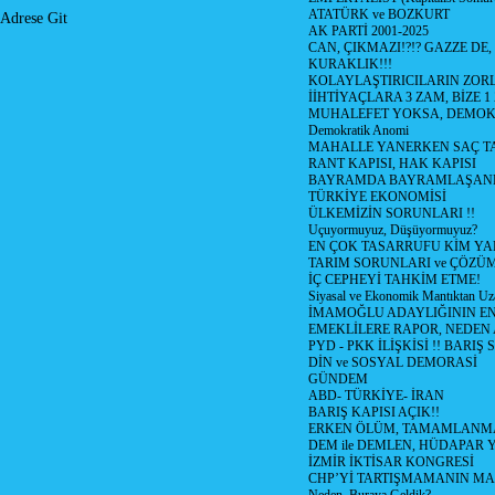
ATATÜRK ve BOZKURT
Adrese Git
AK PARTİ 2001-2025
CAN, ÇIKMAZI!?!? GAZZE DE,
KURAKLIK!!!
KOLAYLAŞTIRICILARIN ZORL
İİHTİYAÇLARA 3 ZAM, BİZE 1
MUHALEFET YOKSA, DEMOK
Demokratik Anomi
MAHALLE YANERKEN SAÇ T
RANT KAPISI, HAK KAPISI
BAYRAMDA BAYRAMLAŞAN
TÜRKİYE EKONOMİSİ
ÜLKEMİZİN SORUNLARI !!
Uçuyormuyuz, Düşüyormuyuz?
EN ÇOK TASARRUFU KİM YA
TARIM SORUNLARI ve ÇÖZÜ
İÇ CEPHEYİ TAHKİM ETME!
Siyasal ve Ekonomik Mantıktan Uz
İMAMOĞLU ADAYLIĞININ EN
EMEKLİLERE RAPOR, NEDEN
PYD - PKK İLİŞKİSİ !! BARIŞ 
DİN ve SOSYAL DEMORASİ
GÜNDEM
ABD- TÜRKİYE- İRAN
BARIŞ KAPISI AÇIK!!
ERKEN ÖLÜM, TAMAMLANMA
DEM ile DEMLEN, HÜDAPAR
İZMİR İKTİSAR KONGRESİ
CHP’Yİ TARTIŞMAMANIN MAL