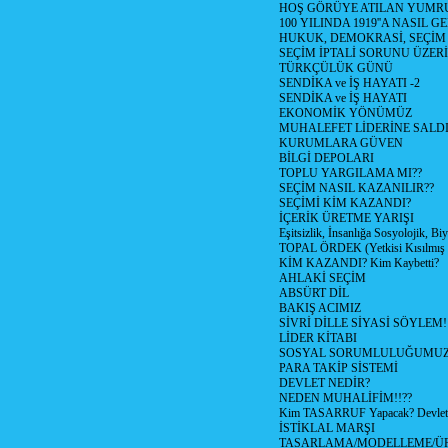
HOŞ GÖRÜYE ATILAN YUMR
100 YILINDA 1919''A NASIL G
HUKUK, DEMOKRASİ, SEÇİM
SEÇİM İPTALİ SORUNU ÜZER
TÜRKÇÜLÜK GÜNÜ
SENDİKA ve İŞ HAYATI -2
SENDİKA ve İŞ HAYATI
EKONOMİK YÖNÜMÜZ
MUHALEFET LİDERİNE SALD
KURUMLARA GÜVEN
BİLGİ DEPOLARI
TOPLU YARGILAMA MI??
SEÇİM NASIL KAZANILIR??
SEÇİMİ KİM KAZANDI?
İÇERİK ÜRETME YARIŞI
Eşitsizlik, İnsanlığa Sosyolojik, Bi
TOPAL ÖRDEK (Yetkisi Kısılmış 
KİM KAZANDI? Kim Kaybetti?
AHLAKİ SEÇİM
ABSÜRT DİL
BAKIŞ ACIMIZ
SİVRİ DİLLE SİYASİ SÖYLEM!
LİDER KİTABI
SOSYAL SORUMLULUĞUMUZ!
PARA TAKİP SİSTEMİ
DEVLET NEDİR?
NEDEN MUHALİFİM!!??
Kim TASARRUF Yapacak? Devlet m
İSTİKLAL MARŞI
TASARLAMA/MODELLEME/Ü