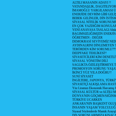
ALTILI MASANIN ADAYI !!
VATANDAŞLIK, DAGITILIYOR
İMAMOĞLU YARGILAMASI Ü
ENERJİDE DEVRİM GİBİ GEL
BEBEK GELİNLER, DİN İSTİS
SİYASAL NİTELİK SORUNUM
EN ÇOK YAZDIĞIM KONULA
YENİ ANAYASA TASLAGI Altılı
BAGIMSIZLIĞIMIZIN ENERJİS
ÖĞRETMEN - DEĞER
DEMOKRASİ SEVİYEMİZ NED
AYDINALRINI DİNLEMEYEN
TERÖRDEN KİM SORUMLU??!
DEEPFAKE TEHLİKESİ!!
SİYASETCİLERİ KİM DENETL
SİYASAL YÖNETİM DİLİ
SAGLIKTA ÖZELEŞTİRMEYE T
PROMOSYON SORUNU YAŞA
İKİNCİ YÜZ YILA DOĞRU!!
SUNİ SİYASET
İNGİLTERE, JAPONYA, TÜRK
SİYASETÇİ ALKIŞLAMA HAST
Yüz Liramızı Ekonomik Harcamış 
SİYASAL KÜLTÜR ve ALTILI 
DÜNYA'NIN GÖÇMEN/SIĞIN
TÜRKİYE UCARKEN
ANKARA'NIN BAŞKENT OLU
İNSANIN YAŞAM YOLCULU
Siyasal Söylemlerde Mantık Arayışl
DIŞ SORUNLARIMIZA KISACA