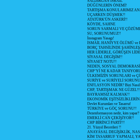
SALDIRGAN İSRAİL
DÜĞÜNLERİN ÖNEMİ!
TARTIŞMA KONULARIMIZ AN
UÇARKEN DÜŞMEK!!
ATATÜRK'ÜN ASKERİ!!
KÖYDE, SAHNE
SORUN SARMALI VE ÇÖZÜML
SU, SORUNUMUZ!!
İnstagram Yasagı!
İSMAİL HANİYYE ÖLÜMÜ ve
BORÇ TAHSİLİNDE ŞAHİNLEŞ
HER LİDERLE, GÖRÜŞEN LİDE
SİYASAL DEGİŞİM!!
SİYASET NOTU!!
NEDEN, SOSYAL DEMOKRASİ
CHP’Yİ NE KADAR TANIYOR
ÜLKEMİZİN SORUNLARI ve 
SURİYE ve SURİYELİ SORUN
ENFLASYON NEDİR? Bizi Nasıl E
CHP, TARTIŞMAK NE GÜZEL!!
BAYRAMSIZ KALMAK!!
EKONOMİK EŞİTSİZLİKLERİN
Devlet Kurumları ve Tasarruf
TÜRKİYE ve GÖÇ SORUNU!!
Dezenformasyon nedir, kim yapar?
EMEKLİ CAN ÇEKİŞİYOR!!
CHP BİRİNCİ PARTİ!!!
21. Yüzyıl Becerileri !!
ANAYASAL DEGİŞİKLİK, NAS
KİM TASARRUF YAPMALI, YA