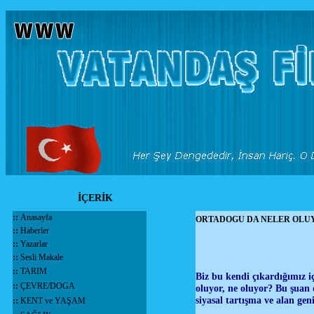
İÇERİK
::
Anasayfa
ORTADOGU DA NELER OLU
::
Haberler
::
Yazarlar
::
Sesli Makale
::
TARIM
Biz bu kendi çıkardığımız i
::
ÇEVRE/DOGA
oluyor, ne oluyor? Bu şuan d
siyasal tartışma ve alan ge
::
KENT ve YAŞAM