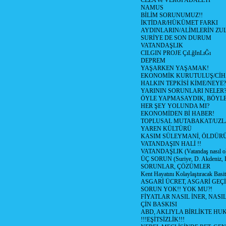
CEZA ve VERGİ ADALETİ
NAMUS
BİLİM SORUNUMUZ!!
İKTİDAR/HÜKÜMET FARKI
AYDINLARIN/ALİMLERİN ZUL
SURİYE DE SON DURUM
VATANDAŞLIK
CILGIN PROJE ÇıLğInLıĞı
DEPREM
YAŞARKEN YAŞAMAK!
EKONOMİK KURUTULUŞ/Cİ
HALKIN TEPKİSİ KİME/NEYE?
YARININ SORUNLARI NELER
ÖYLE YAPMASAYDIK, BÖYLE
HER ŞEY YOLUNDA MI?
EKONOMİDEN Bİ HABER!
TOPLUSAL MUTABAKAT/UZL
YAREN KÜLTÜRÜ
KASIM SÜLEYMANİ, ÖLDÜR
VATANDAŞIN HALİ !!
VATANDAŞLIK (Vatandaş nasıl ol
ÜÇ SORUN (Suriye, D. Akdeniz, 
SORUNLAR, ÇÖZÜMLER
Kent Hayatını Kolaylaştıracak Basi
ASGARİ ÜCRET, ASGARİ GEÇ
SORUN YOK!! YOK MU?!
FİYATLAR NASIL İNER, NASI
ÇİN BASKISI
ABD, AKLIYLA BİRLİKTE HU
!!!EŞİTSİZLİK!!!