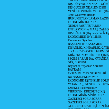
YALAN YAKALAMA YETENEG
DIŞ DÜNYADAN NASIL GÖR
DIŞ GÜÇLER NE ALEM DE!!!
YENİ EKONOMİK MODEL (Dövize
Tepki Gösterme Hakkı!
HÜKÜMETİ ANLAMAK LAZI
EKONOMİK HATALAR!
NEDEN PARTİ TUTARIZ?
ENFLASYON ve MAAŞ ZAM 
DIŞ GÜÇLER (Dış Güçlerin, İç O
EKONOMİDE 20 YILIMIZ!!
Kastamonu Oyunları
BAŞKENTTE KASTAMONU
İNSANLIK, KİNDARLIK, ÇATI
SİYASET/SİYASETCİ GERMESİ
KRİZ EKONOMİSİNDEN ÇIKIŞ
SEÇİM BARAJI DA, VATANDAŞ
GÖÇ SORUNU
Bayram da Yaşanılan Sorunlar
BAYRAM
15 TEMMUZ'UN NEDENLERİ
BU NASIL EKONOMİ?
EKONOMİK EŞİTSİZLİK SOR
VATANDAŞ, GENELGEYE UY
EMEKLİ Biz Emeklililer!
VİRÜSTEN, KRİZDEN ÇIKIŞ
EKONOMİNİN SİNİR UCLARI
GAZETECİ SORU SORAR!!
GAZETECİ SORU SORAR!!
GELİR ve SOSYAL EŞİTSİZLİK