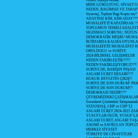
Neden, Buraya Geldik?
MİDE GÜRÜLTÜSÜ, SİYAET 
NEDEN, BAGIMSIZ VE TARAF
Siyasetçi, Toplum Bagı Koptu mu?
ADAYINIZ KİM, KİM ADAY???
MUHALEFETİ KAPATIRSAK !!
TOPLUMUN TEMELİ ADALETTİ
SIGINMACI SORUNU, NÜFUS
DEMOKRATİK MEŞRU MUHAL
İKTİDARDA KALMA OYUNLA
MUHALEFETE MUHALEFET H
ORTA DOGU ve SURİYE
2024 BİLİMSEL GELİŞMELER
NEDEN FAKİRLEŞTİK?!?!?
NEDEN FAKİRLEŞİYORUZ?!?!
SURİYE DE, BARIŞIN İNŞASI
ASGARİ ÜCRET HESABI!!??
HUKUK DEVLETİN ÇIKIŞ!!
SURİYE DE SON DURUM! PK
SURİYE DE SON DURUM!!!
DEMOKRASİ NEDİR!!??
ÇEVREMİZDEKİ ÇATIŞMALAR (S
Sorunların Çözümünü Tartışmamak
VATANDAŞ, CHP ve CHP’Lİ
ASGARİ ÜCRET 2024-2025 Z
YUSUF'LAR ÖLÜR, YUSUF’LA
ASGARİ ÜCRET, ASGARİ YAŞ
ANOMİ ve SAVRULAN TOPLU
MERKEZ SİYASET
TÜRKİYE’DE CİNAYETLER