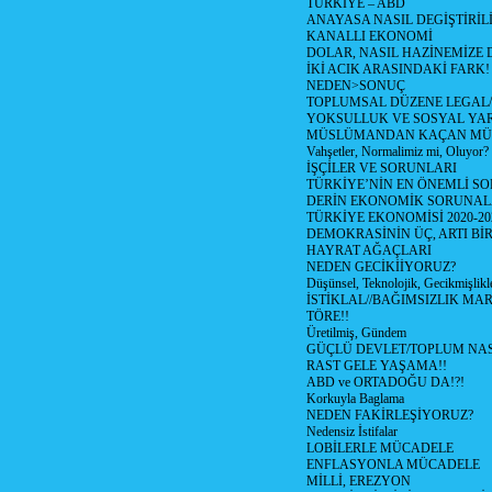
TÜRKİYE – ABD
ANAYASA NASIL DEGİŞTİRİL
KANALLI EKONOMİ
DOLAR, NASIL HAZİNEMİZE D
İKİ ACIK ARASINDAKİ FARK!
NEDEN>SONUÇ
TOPLUMSAL DÜZENE LEGAL/
YOKSULLUK VE SOSYAL Y
MÜSLÜMANDAN KAÇAN MÜ
Vahşetler, Normalimiz mi, Oluyor?
İŞÇİLER VE SORUNLARI
TÜRKİYE’NİN EN ÖNEMLİ SO
DERİN EKONOMİK SORUNA
TÜRKİYE EKONOMİSİ 2020-20
DEMOKRASİNİN ÜÇ, ARTI Bİ
HAYRAT AĞAÇLARI
NEDEN GECİKİİYORUZ?
Düşünsel, Teknolojik, Gecikmişlikle
İSTİKLAL//BAĞIMSIZLIK MAR
TÖRE!!
Üretilmiş, Gündem
GÜÇLÜ DEVLET/TOPLUM NAS
RAST GELE YAŞAMA!!
ABD ve ORTADOĞU DA!?!
Korkuyla Baglama
NEDEN FAKİRLEŞİYORUZ?
Nedensiz İstifalar
LOBİLERLE MÜCADELE
ENFLASYONLA MÜCADELE
MİLLİ, EREZYON