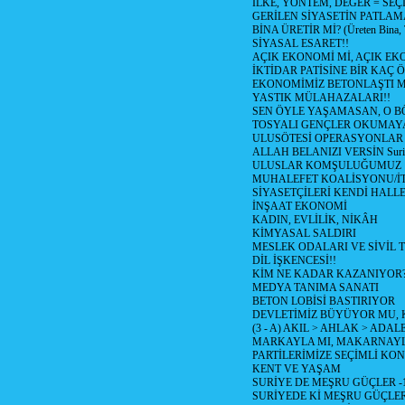
İLKE, YÖNTEM, DEGER = SEÇ
GERİLEN SİYASETİN PATLAM
BİNA ÜRETİR Mİ? (Üreten Bina, 
SİYASAL ESARET!!
AÇIK EKONOMİ Mİ, AÇIK EK
İKTİDAR PATİSİNE BİR KAÇ Ö
EKONOMİMİZ BETONLAŞTI M
YASTIK MÜLAHAZALARI!!
SEN ÖYLE YAŞAMASAN, O B
TOSYALI GENÇLER OKUMAY
ULUSÖTESİ OPERASYONLAR
ALLAH BELANIZI VERSİN Suriy
ULUSLAR KOMŞULUĞUMUZ
MUHALEFET KOALİSYONU/İT
SİYASETÇİLERİ KENDİ HALL
İNŞAAT EKONOMİ
KADIN, EVLİLİK, NİKÂH
KİMYASAL SALDIRI
MESLEK ODALARI VE SİVİL
DİL İŞKENCESİ!!
KİM NE KADAR KAZANIYOR
MEDYA TANIMA SANATI
BETON LOBİSİ BASTIRIYOR
DEVLETİMİZ BÜYÜYOR MU,
(3 - A) AKIL > AHLAK > ADAL
MARKAYLA MI, MAKARNAYLA
PARTİLERİMİZE SEÇİMLİ KO
KENT VE YAŞAM
SURİYE DE MEŞRU GÜÇLER -
SURİYEDE Kİ MEŞRU GÜÇLE