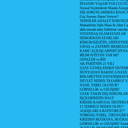
İNSANIN YAŞAM YOLCULU
Siyasal Söylemlerde Mantık Arayışl
DIŞ SORUNLARIMIZA KISACA
Göç Sorunu Alarm Veriyor!!
TEMSİLDE ADALET SORUNUM
Muhalefetin Altılı Masa ile Altın Ca
altılı masada aday belirleme sancılar
VATANDAŞ OLAMAYANLAR
DEMOKRASİ AYARLARI
KİMLİKSİZLİĞİN, AİDİYETSİ
SAVAŞ ve ZAFERİN MEŞRUL
KAMU AÇILIŞLARININ SİYAS
BİLİM İSTEYEN VAR MI?
GENÇLER ve BİZ
AK PARTİ'NİN 21 YILI
UZAY GÜNEŞ ENERJİ SİSTEM
DÜNYADAN BAKINCA NASI
REKABETTEN DAYANIŞMAY
DEVLET NEDEN TASARRUF 
NASIL YEREL OLUNUR?
GÖRSELLİK ve GELİŞME!
UZAK YAKIN DIŞ SORUNLAR
İŞÇİLERİMİZİN HALİ!
KRİZDE KAMUSAL DESTEKL
15 TEMMUZ NEDEN OLDU?
ALKIŞLARLA BATIYORUZ!!!
YÖRESEL/YEREL, ÜRÜN/ÜRE
KRİZDEN BUĞRANA, BUĞRA
GÖRSELLİK ve GELİŞME! Estetik m