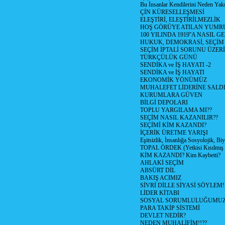
Bu İnsanlar Kendilerini Neden Yak
ÇİN KÜRESELLEŞMESİ
ELEŞTİRİ, ELEŞTİRİLMEZLİK
HOŞ GÖRÜYE ATILAN YUMR
100 YILINDA 1919''A NASIL G
HUKUK, DEMOKRASİ, SEÇİM
SEÇİM İPTALİ SORUNU ÜZER
TÜRKÇÜLÜK GÜNÜ
SENDİKA ve İŞ HAYATI -2
SENDİKA ve İŞ HAYATI
EKONOMİK YÖNÜMÜZ
MUHALEFET LİDERİNE SALD
KURUMLARA GÜVEN
BİLGİ DEPOLARI
TOPLU YARGILAMA MI??
SEÇİM NASIL KAZANILIR??
SEÇİMİ KİM KAZANDI?
İÇERİK ÜRETME YARIŞI
Eşitsizlik, İnsanlığa Sosyolojik, Bi
TOPAL ÖRDEK (Yetkisi Kısılmış 
KİM KAZANDI? Kim Kaybetti?
AHLAKİ SEÇİM
ABSÜRT DİL
BAKIŞ ACIMIZ
SİVRİ DİLLE SİYASİ SÖYLEM!
LİDER KİTABI
SOSYAL SORUMLULUĞUMUZ!
PARA TAKİP SİSTEMİ
DEVLET NEDİR?
NEDEN MUHALİFİM!!??