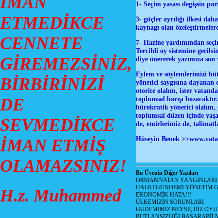
İMAN
1- Seçim yasası degişsin par
ETMEDİKCE
3- güçler ayrılığı ilkesi da
kaynagı olan özeleştirmeler
CENNETE
7- Hazine yardımından seçim
Tercihli oy sistemine gecils
GİREMEZSİNİZ,
diye önererek yazımıza son 
Eylem ve söylemlerimizi bütü
BİRBİRİNİZİ
yönetici saygısına dayanan 
otorite olalım, ister vatand
DE
toplumsal barışı bozacaktır.
bürokratik yönetici olalım,
toplumsal düzen içinde yaş
SEVMEDİKCE
de, emirlerimiz de, talimat
Hüseyin Benek >>www.vata
İMAN ETMİŞ
OLAMAZSINIZ!
Bu Üyenin Diğer Yazıları
ORMAN/VATAN YANGINLARI !
HALKI GÜNDEMİ YÖNETİM G
H.z. Muhammed
EKONOMİK HATA!!!
ÜLKEMİZİN SORUNLARI
GÜDEMİMİZ NEYSE, BİZ OYU
BUTLANSIZLIĞI BAŞARABİLM