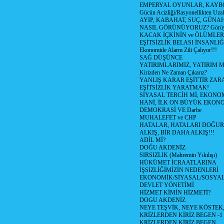
EMPERYAL OYUNLAR, KAYB
Gücün Acizliği/Rasyonellikten Uzak
AYIP, KABAHAT, SUÇ, GÜNAH (
NASIL GÖRÜNÜYORUZ? Görüyo
KACAK İÇKİNİN ve ÖLÜMLER
EŞİTSİZLİK BELASI İNSANL
Ekonomide Alarm Zili Çalıyor!!!
SAĞ DÜŞÜNCE
YATIRIMLARIMIZ, YATIRIM M
Kirizden Ne Zaman Çıkarız?
YANLIŞ KARAR EŞİTTİR ZARA
EŞİTSİZLİK YARATMAK!
SİYASAL TERCİH Mİ, EKONO
HANİ, İLK ON BÜYÜK EKON
DEMOKRASİ VE Darbe
MUHALEFET ve CHP
HATALAR, HATALARI DOĞUR
ALKIŞ, BİR DAHA ALKIŞ!!!
ADİL Mİ?
DOĞU AKDENİZ
SIRSIZLIK (Mahremin Yıkılışı)
HÜKÜMET İCRAATLARINA
İŞSİZLİĞİMİZİN NEDENLERİ
EKONOMİK/SİYASAL/SOSYA
DEVLET YÖNETİMİ
HİZMET KİMİN HİZMETİ?
DOGU AKDENİZ
NEYE TEŞVİK, NEYE KÖSTEK
KRİZLERDEN KİRİZ BEGEN -1
KRİZLERDEN KİRİZ BEGEN