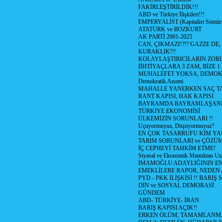
FAKİRLEŞTİRİLDİK!!!
ABD ve Türkiye İlişkileri!!!
EMPERYALİST (Kapitalist Sömü
ATATÜRK ve BOZKURT
AK PARTİ 2001-2025
CAN, ÇIKMAZI!?!? GAZZE DE,
KURAKLIK!!!
KOLAYLAŞTIRICILARIN ZORL
İİHTİYAÇLARA 3 ZAM, BİZE 1
MUHALEFET YOKSA, DEMOK
Demokratik Anomi
MAHALLE YANERKEN SAÇ T
RANT KAPISI, HAK KAPISI
BAYRAMDA BAYRAMLAŞAN
TÜRKİYE EKONOMİSİ
ÜLKEMİZİN SORUNLARI !!
Uçuyormuyuz, Düşüyormuyuz?
EN ÇOK TASARRUFU KİM YA
TARIM SORUNLARI ve ÇÖZÜ
İÇ CEPHEYİ TAHKİM ETME!
Siyasal ve Ekonomik Mantıktan Uz
İMAMOĞLU ADAYLIĞININ EN
EMEKLİLERE RAPOR, NEDEN
PYD - PKK İLİŞKİSİ !! BARIŞ 
DİN ve SOSYAL DEMORASİ
GÜNDEM
ABD- TÜRKİYE- İRAN
BARIŞ KAPISI AÇIK!!
ERKEN ÖLÜM, TAMAMLANMA