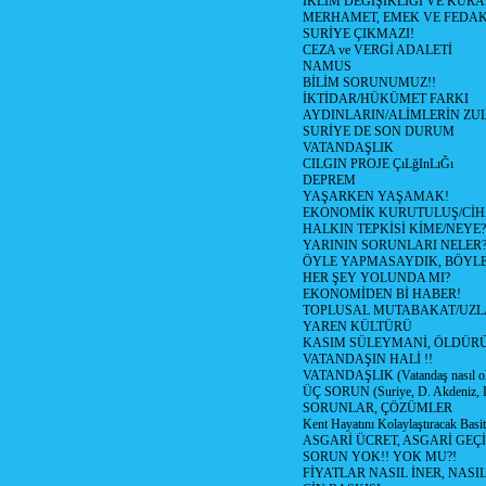
İKLİM DEĞİŞİKLİĞİ VE KURA
MERHAMET, EMEK VE FEDA
SURİYE ÇIKMAZI!
CEZA ve VERGİ ADALETİ
NAMUS
BİLİM SORUNUMUZ!!
İKTİDAR/HÜKÜMET FARKI
AYDINLARIN/ALİMLERİN ZUL
SURİYE DE SON DURUM
VATANDAŞLIK
CILGIN PROJE ÇıLğInLıĞı
DEPREM
YAŞARKEN YAŞAMAK!
EKONOMİK KURUTULUŞ/Cİ
HALKIN TEPKİSİ KİME/NEYE?
YARININ SORUNLARI NELER
ÖYLE YAPMASAYDIK, BÖYLE
HER ŞEY YOLUNDA MI?
EKONOMİDEN Bİ HABER!
TOPLUSAL MUTABAKAT/UZL
YAREN KÜLTÜRÜ
KASIM SÜLEYMANİ, ÖLDÜR
VATANDAŞIN HALİ !!
VATANDAŞLIK (Vatandaş nasıl ol
ÜÇ SORUN (Suriye, D. Akdeniz, 
SORUNLAR, ÇÖZÜMLER
Kent Hayatını Kolaylaştıracak Basi
ASGARİ ÜCRET, ASGARİ GEÇ
SORUN YOK!! YOK MU?!
FİYATLAR NASIL İNER, NASI