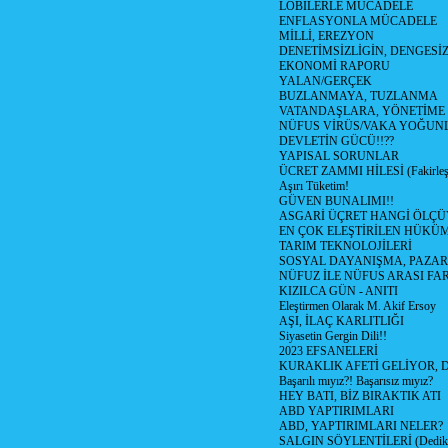
LOBİLERLE MÜCADELE
ENFLASYONLA MÜCADELE
MİLLİ, EREZYON
DENETİMSİZLİGİN, DENGESİZ
EKONOMİ RAPORU
YALAN/GERÇEK
BUZLANMAYA, TUZLANMA
VATANDAŞLARA, YÖNETİME
NÜFUS VİRÜS/VAKA YOĞUN
DEVLETİN GÜCÜ!!??
YAPISAL SORUNLAR
ÜCRET ZAMMI HİLESİ (Fakirle
Aşırı Tüketim!
GÜVEN BUNALIMI!!
ASGARİ ÜÇRET HANGİ ÖLÇÜ
EN ÇOK ELEŞTİRİLEN HÜKÜ
TARIM TEKNOLOJİLERİ
SOSYAL DAYANIŞMA, PAZAR
NÜFUZ İLE NÜFUS ARASI FA
KIZILCA GÜN - ANITI
Eleştirmen Olarak M. Akif Ersoy
AŞI, İLAÇ KARLITLIĞI
Siyasetin Gergin Dili!!
2023 EFSANELERİ
KURAKLIK AFETİ GELİYOR, 
Başarılı mıyız?! Başarısız mıyız?
HEY BATI, BİZ BIRAKTIK ATI
ABD YAPTIRIMLARI
ABD, YAPTIRIMLARI NELER?
SALGIN SÖYLENTİLERİ (Dediko