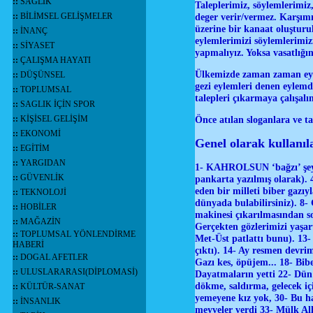
::
SAĞLIK
Taleplerimiz, söylemlerimiz,
::
BİLİMSEL GELİŞMELER
deger verir/vermez. Karşımı
üzerine bir kanaat oluşturul
::
İNANÇ
eylemlerimizi söylemlerimizi 
::
SİYASET
yapmalıyız. Yoksa vasatlığın 
::
ÇALIŞMA HAYATI
Ülkemizde zaman zaman eylem
::
DÜŞÜNSEL
gezi eylemleri denen eylemd
::
TOPLUMSAL
talepleri çıkarmaya çalışalı
::
SAGLIK İÇİN SPOR
::
KİŞİSEL GELİŞİM
Önce atılan sloganlara ve ta
::
EKONOMİ
Genel olarak kullanıla
::
EGİTİM
::
YARGIDAN
1- KAHROLSUN ‘bağzı’ şeyl
::
GÜVENLİK
pankarta yazılmış olarak).
eden bir milleti biber gazıy
::
TEKNOLOJİ
dünyada bulabilirsiniz). 8-
::
HOBİLER
makinesi çıkarılmasından son
::
MAĞAZİN
Gerçekten gözlerimizi yaşar
::
TOPLUMSAL YÖNLENDİRME
Met-Üst patlattı bunu). 13-
HABERİ
çıktı). 14- Ay resmen devri
::
DOGAL AFETLER
Gazı kes, öpüjem... 18- Bibe
::
ULUSLARARASI(DİPLOMASİ)
Dayatmaların yetti 22- Dün
dökme, saldırma, gelecek içi
::
KÜLTÜR-SANAT
yemeyene kız yok, 30- Bu ha
::
İNSANLIK
meyveler verdi 33- Mülk Al