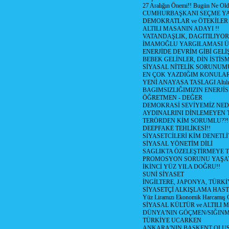
27 Aralığın Önemi!! Bugün Ne Ol
CUMHURBAŞKANI SEÇME YA
DEMOKRATLAR ve ÖTEKİLER
ALTILI MASANIN ADAYI !!
VATANDAŞLIK, DAGITILIYOR
İMAMOĞLU YARGILAMASI Ü
ENERJİDE DEVRİM GİBİ GEL
BEBEK GELİNLER, DİN İSTİS
SİYASAL NİTELİK SORUNUM
EN ÇOK YAZDIĞIM KONULA
YENİ ANAYASA TASLAGI Altılı
BAGIMSIZLIĞIMIZIN ENERJİS
ÖĞRETMEN - DEĞER
DEMOKRASİ SEVİYEMİZ NED
AYDINALRINI DİNLEMEYEN
TERÖRDEN KİM SORUMLU??!
DEEPFAKE TEHLİKESİ!!
SİYASETCİLERİ KİM DENETL
SİYASAL YÖNETİM DİLİ
SAGLIKTA ÖZELEŞTİRMEYE T
PROMOSYON SORUNU YAŞA
İKİNCİ YÜZ YILA DOĞRU!!
SUNİ SİYASET
İNGİLTERE, JAPONYA, TÜRK
SİYASETÇİ ALKIŞLAMA HAST
Yüz Liramızı Ekonomik Harcamış 
SİYASAL KÜLTÜR ve ALTILI 
DÜNYA'NIN GÖÇMEN/SIĞIN
TÜRKİYE UCARKEN
ANKARA'NIN BAŞKENT OLU