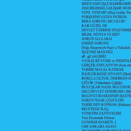
MEDYANIN İŞÇİ HABERLERİ
2018 BİLİMSEL GELİŞME MU
YENİ, YENİ Mİ? (Hoş Geldin Yeni
PORŞESİNİ SATAN PATRON
BEKA SORUNU MU OLUR?
KAR GÜZEL DE
DEVLET ÜZERİNE DÜŞÜNME
BİLİM, DÜNYA VE BİZ!!
SORUN ALGI AKLI
ENERJİ SORUNU
Doğu Ekspresiyle Kars’a Yolculuk
İŞLETME MANTIĞI
aR -gE hALİMİZ
YANLIŞ BÜYÜME ve NEDENLE
GERÇEK ENFLASYON (fiyat artış
TARİHE MASAL KATMAK
İLKELİ/İLKESİZ SİYASET (İlkeli/
BORÇLA UÇTUK, ÖDERKEN D
ÇIĞLIK (Vatandaşın Çığlığı)
BULUŞLAR NASIL BULUNUR
DELİ DEVLET SENDROMU (Büyük
MALİYET BASKISININ İŞLE
SORUN NASIL ÇÖZÜLÜR?
TARİH DEN KOPMAK (Hafızasız
RECETESİZ İLAÇ
YÖNETİM ZAFİYETLERİ
Yeni Ekonomik Dönem
GÜNDEM ESARETİ -1
CHP ANKARA ADAYI