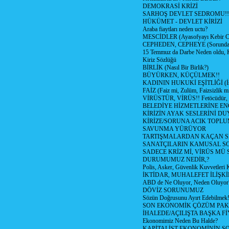
DEMOKRASİ KRİZİ
SARHOŞ DEVLET SEDROMU!!
HÜKÜMET - DEVLET KİRİZİ
Araba fiaytları neden uctu?
MESCİDLER (Ayasofyayı Kebir C
CEPHEDEN, CEPHEYE (Sorundan
15 Temmuz da Darbe Neden oldu, 
Kiriz Sözlüğü
BİRLİK (Nasıl Bir Birlik?)
BÜYÜRKEN, KÜÇÜLMEK!!
KADININ HUKUKİ EŞİTLİĞİ (İsta
FAİZ (Faiz mi, Zulüm, Faizsizlik m
VİRÜSTÜR, VİRÜS!! Fetöcüdür, 
BELEDİYE HİZMETLERİNE E
KİRİZİN AYAK SESLERİNİ D
KİRİZE/SORUNA ACIK TOPL
SAVUNMA YÜRÜYOR
TARTIŞMALARDAN KAÇAN Sİ
SANATÇILARIN KAMUSAL S
SADECE KRİZ Mİ, VİRÜS MÜ
DURUMUMUZ NEDİR,?
Polis, Asker, Güvenlik Kuvvetleri 
İKTİDAR, MUHALEFET İLİŞKİ
ABD de Ne Oluyor, Neden Oluyor
DÖVİZ SORUNUMUZ
Sözün Doğrusunu Ayırt Edebilmek
SON EKONOMİK ÇÖZÜM PAK
İHALEDE/AÇILIŞTA BAŞKA F
Ekonomimiz Neden Bu Halde?
KAPİTALİST EKONOMİNİN S