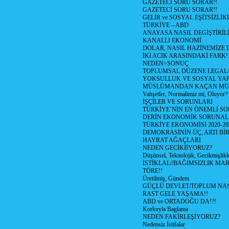
GAZETECİ SORU SORAR!!
GAZETECİ SORU SORAR!!
GELİR ve SOSYAL EŞİTSİZLİK
TÜRKİYE – ABD
ANAYASA NASIL DEGİŞTİRİL
KANALLI EKONOMİ
DOLAR, NASIL HAZİNEMİZE D
İKİ ACIK ARASINDAKİ FARK!
NEDEN>SONUÇ
TOPLUMSAL DÜZENE LEGAL/
YOKSULLUK VE SOSYAL Y
MÜSLÜMANDAN KAÇAN MÜ
Vahşetler, Normalimiz mi, Oluyor?
İŞÇİLER VE SORUNLARI
TÜRKİYE’NİN EN ÖNEMLİ SO
DERİN EKONOMİK SORUNA
TÜRKİYE EKONOMİSİ 2020-20
DEMOKRASİNİN ÜÇ, ARTI Bİ
HAYRAT AĞAÇLARI
NEDEN GECİKİİYORUZ?
Düşünsel, Teknolojik, Gecikmişlikle
İSTİKLAL//BAĞIMSIZLIK MAR
TÖRE!!
Üretilmiş, Gündem
GÜÇLÜ DEVLET/TOPLUM NAS
RAST GELE YAŞAMA!!
ABD ve ORTADOĞU DA!?!
Korkuyla Baglama
NEDEN FAKİRLEŞİYORUZ?
Nedensiz İstifalar