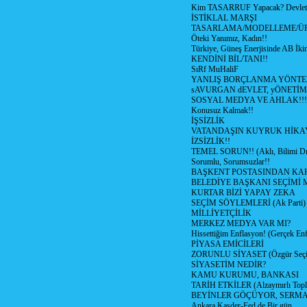
Kim TASARRUF Yapacak? Devlet m
İSTİKLAL MARŞI
TASARLAMA/MODELLEME/Ü
Öteki Yanımız, Kadın!!
Türkiye, Güneş Enerjisinde AB İkin
KENDİNİ BİL/TANI!!
SıRf MuHaliF
YANLIŞ BORÇLANMA YÖNTEM
sAVURGAN dEVLET, yÖNETİM
SOSYAL MEDYA VE AHLAK!!!
Konusuz Kalmak!!
İŞSİZLİK
VATANDAŞIN KUYRUK HİKA
İZSİZLİK!!
TEMEL SORUN!! (Aklı, Bilimi Dı
Sorumlu, Sorumsuzlar!!
BAŞKENT POSTASINDAN K
BELEDİYE BAŞKANI SEÇİMİ 
KURTAR BİZİ YAPAY ZEKA
SEÇİM SÖYLEMLERİ (Ak Parti)
MİLLİYETÇİLİK
MERKEZ MEDYA VAR MI?
Hissettiğim Enflasyon! (Gerçek En
PİYASA EMİCİLERİ
ZORUNLU SİYASET (Özgür Seç
SİYASETİM NEDİR?
KAMU KURUMU, BANKASI
TARİH ETKİLER (Alzaymırlı Topl
BEYİNLER GÖÇÜYOR, SERM
Ankara Kasder-Fed de Bir gün