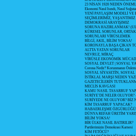
23 NİSAN 1920 NEDEN ÖNEML
Ekonomi Nasıl Isındı, Nasıl Soğuta
YENİ PAYLAŞIM MODELİ VE
SEÇİMLERİMİZ, YAŞANTIMIZ
DEMOKRASİ ARAYIŞIMIZ
SORUNA HAZIRLANMAK! (U
KÜRESEL SORUNLAR, ORTAK
SORUNLARI VİRÜSLEMEK
BİLGİ, AKIL, BİLİM YOKSA!
KORONAYLA BAŞA ÇIKAN TO
ALTTA YATAN SORUNLAR
NEVRUZ, MİRAÇ
VİRÜSLE EKONOMİK MÜCAD
SOSYAL DEVLET | SOSYAL Y
Corona Nedir? Korunmanın Önlemle
SOSYAL SİYASETİN, SOSYAL
İSTİKLAL MARŞI NEDEN YAZI
GAZETECİLERİN TUTUKLAN
MECLİS KAVGASI
KAMU NASIL TASARRUF YAP
SURİYE’DE NELER OLUYOR? – 1
SURİYEDE NE OLUYOR? BİZ 
KİM TASARRUF YAPACAK?
HABAERLEŞME ÖZGÜRLÜĞÜN
DÜNYA REFAH ÜRETİM YARIŞ
BİLİM YOKSA!
BİR ÜLKE NASIL BATIRILIR?
Partilerimizin Demokrasi Karnesi
KİM FETÖCÜ?