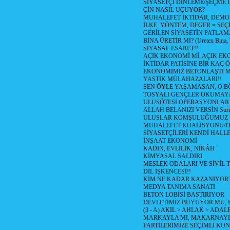
SİYASETÇİ DİNLEME/ŞEÇME 
ÇİN NASIL UÇUYOR?
MUHALEFET İKTİDAR, DEMO
İLKE, YÖNTEM, DEGER = SEÇ
GERİLEN SİYASETİN PATLAM
BİNA ÜRETİR Mİ? (Üreten Bina, 
SİYASAL ESARET!!
AÇIK EKONOMİ Mİ, AÇIK EK
İKTİDAR PATİSİNE BİR KAÇ Ö
EKONOMİMİZ BETONLAŞTI M
YASTIK MÜLAHAZALARI!!
SEN ÖYLE YAŞAMASAN, O B
TOSYALI GENÇLER OKUMAY
ULUSÖTESİ OPERASYONLAR
ALLAH BELANIZI VERSİN Suriy
ULUSLAR KOMŞULUĞUMUZ
MUHALEFET KOALİSYONU/İT
SİYASETÇİLERİ KENDİ HALL
İNŞAAT EKONOMİ
KADIN, EVLİLİK, NİKÂH
KİMYASAL SALDIRI
MESLEK ODALARI VE SİVİL
DİL İŞKENCESİ!!
KİM NE KADAR KAZANIYOR
MEDYA TANIMA SANATI
BETON LOBİSİ BASTIRIYOR
DEVLETİMİZ BÜYÜYOR MU,
(3 - A) AKIL > AHLAK > ADAL
MARKAYLA MI, MAKARNAYLA
PARTİLERİMİZE SEÇİMLİ KO