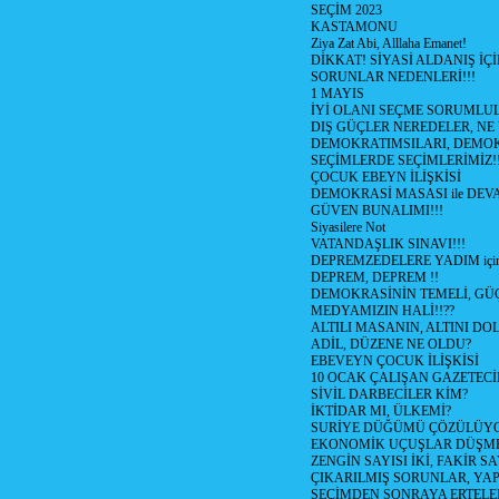
SEÇİM 2023
KASTAMONU
Ziya Zat Abi, Alllaha Emanet!
DİKKAT! SİYASİ ALDANIŞ İÇİ
SORUNLAR NEDENLERİ!!!
1 MAYIS
İYİ OLANI SEÇME SORUMLU
DIŞ GÜÇLER NEREDELER, NE
DEMOKRATIMSILARI, DEMOK
SEÇİMLERDE SEÇİMLERİMİZ!
ÇOCUK EBEYN İLİŞKİSİ
DEMOKRASİ MASASI ile DEV
GÜVEN BUNALIMI!!!
Siyasilere Not
VATANDAŞLIK SINAVI!!!
DEPREMZEDELERE YADIM için
DEPREM, DEPREM !!
DEMOKRASİNİN TEMELİ, GÜÇ
MEDYAMIZIN HALİ!!??
ALTILI MASANIN, ALTINI D
ADİL, DÜZENE NE OLDU?
EBEVEYN ÇOCUK İLİŞKİSİ
10 OCAK ÇALIŞAN GAZETEC
SİVİL DARBECİLER KİM?
İKTİDAR MI, ÜLKEMİ?
SURİYE DÜĞÜMÜ ÇÖZÜLÜY
EKONOMİK UÇUŞLAR DÜŞME
ZENGİN SAYISI İKİ, FAKİR S
ÇIKARILMIŞ SORUNLAR, YA
SEÇİMDEN SONRAYA ERTEL