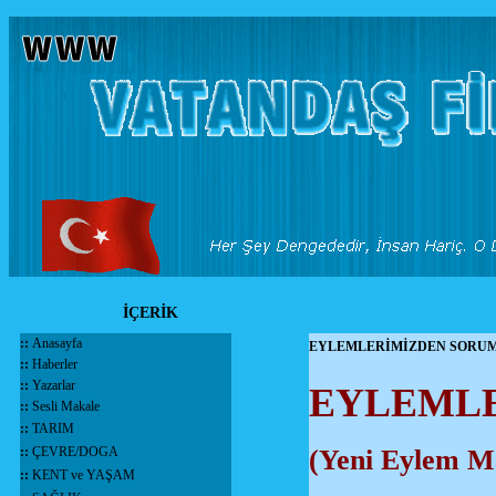
İÇERİK
::
Anasayfa
EYLEMLERİMİZDEN SORUMLUY
::
Haberler
::
Yazarlar
EYLEML
::
Sesli Makale
::
TARIM
::
ÇEVRE/DOGA
(Yeni Eylem Ma
::
KENT ve YAŞAM