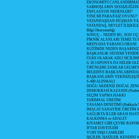
EKONOMİYİ CANLANDIRMANI
SARHOŞLARIN SESSİZLİĞİ/İNİ
ENFLASYON NEDENLERİ?
YİNE Mİ PARA/FAİZ OYUNU?
VATANDAŞDAN DÜŞMAN Y
VATANDAŞ, DEVLET İLİŞKİLE
Bilgi Okuryazarlığı
SONUÇ – NEDEN BU, SON UÇ
PİKNİK ALANLARI TEMİZ TU
MEDYADA YABANCI ORANI
EGİTİMDE NEDEN BAŞARISIZ
BAŞKANLIK SİSTEMİ YENİDE
ÜLKE OLARAK ADLİ SİCİLİM
G 20 JAPONYA DA NELER OLDU? 
ÜRÜNLERE ZAMLAR GELMEYE B
BELEDİYE BAŞKANLARINDAN
BAŞKANLARIN YEKİSİZLEŞTİ
S-400 ALINMALI
DOĞU AKDENİZ DOĞAL ZENG
DEMOKRASİ KAZANDI (Neden D
SEÇİM YAPMA HAKKI
TARIMSAL ÜRETİM
YASAMA DENETİMİ (Hakkıyla Me
İMALAT SANAYİDE ÜRETİM
SAĞLIKTA İLLER ARASI HAS
KALKINMA ve ADALET
KIYAMET GİBİ ÇEVRE RAPO
İFTAR DAVETLERİ
YURT DIŞI CAMİLERİ
İŞÇİLER, İŞSİZLER, KENDİN