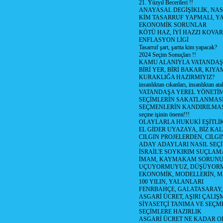
21. Yüzyıl Becerileri !!
ANAYASAL DEGİŞİKLİK, NAS
KİM TASARRUF YAPMALI, YA
EKONOMİK SORUNLAR
KÖTÜ HAZ, İYİ HAZZI KOVAR?
ENFLASYON LİGİ
Tasarruf şart, şartta kim yapacak?
2024 Seçim Sonuçları !!
KAMU ALANIYLA VATANDAŞ
BİRİ YER, BİRİ BAKAR, KIYA
KURAKLIĞA HAZIRMIYIZ?
insanlıktan cıkanları, insanlıktan ata
VATANDAŞA YEREL YÖNETİ
SEÇİMLERİN SAKATLANMASI
SEÇMENLERİN KANDIRILMAS
seçme işinin önemi!!!
OLAYLARLA HUKUKİ EŞİTLİK 
EL GİDER UYAZAYA, BİZ KAL
CILGIN PROJELERDEN, CILGIN
ADAY ADAYLARI NASIL SEÇİ
İSRAİL'E SOYKIRIM SUÇLAMA
İMAM, KAYMAKAM SORUN
UÇUYORMUYUZ, DÜŞÜYORM
EKONOMİK, MODELLERİN, MA
100 YILIN, YALANLARI
FENRBAHÇE, GALATASARAY,
ASGARİ ÜCRET, AŞIRI ÇALIŞ
SİYASETÇİ TANIMA VE SEÇME
SEÇİMLERE HAZIRLIK
ASGARİ ÜCRET NE KADAR OLM