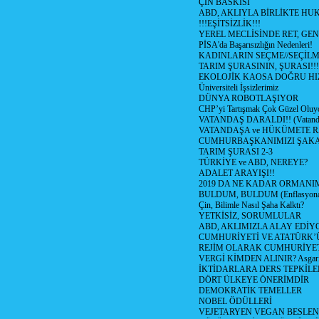
ÇİN BASKISI
ABD, AKLIYLA BİRLİKTE HU
!!!EŞİTSİZLİK!!!
YEREL MECLİSİNDE RET, GEN
PİSA'da Başarısızlığın Nedenleri!
KADINLARIN SEÇME//SEÇİL
TARIM ŞURASININ, ŞURASI!!!
EKOLOJİK KAOSA DOĞRU HI
Üniversiteli İşsizlerimiz
DÜNYA ROBOTLAŞIYOR
CHP’yi Tartışmak Çok Güzel Oluy
VATANDAŞ DARALDI!! (Vatandaş
VATANDAŞA ve HÜKÜMETE R
CUMHURBAŞKANIMIZI ŞAK
TARIM ŞURASI 2-3
TÜRKİYE ve ABD, NEREYE?
ADALET ARAYIŞI!!
2019 DA NE KADAR ORMANIM
BULDUM, BULDUM (Enflasyona 
Çin, Bilimle Nasıl Şaha Kalktı?
YETKİSİZ, SORUMLULAR
ABD, AKLIMIZLA ALAY EDİYO
CUMHURİYETİ VE ATATÜRK’
REJİM OLARAK CUMHURİYE
VERGİ KİMDEN ALINIR? Asgari 
İKTİDARLARA DERS TEPKİLE
DÖRT ÜLKEYE ÖNERİMDİR
DEMOKRATİK TEMELLER
NOBEL ÖDÜLLERİ
VEJETARYEN VEGAN BESLE