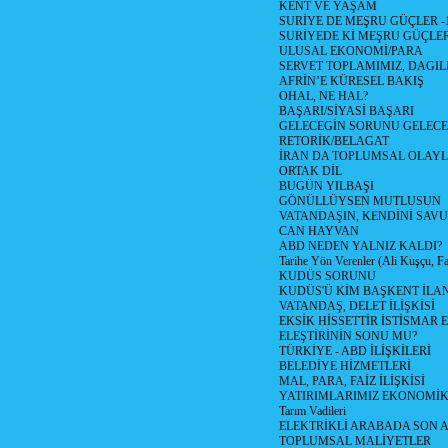
KENT VE YAŞAM
SURİYE DE MEŞRU GÜÇLER -
SURİYEDE Kİ MEŞRU GÜÇLE
ULUSAL EKONOMİ/PARA
SERVET TOPLAMIMIZ, DAGIL
AFRİN’E KÜRESEL BAKIŞ
OHAL, NE HAL?
BAŞARI/SİYASİ BAŞARI
GELECEGİN SORUNU GELECEK
RETORİK/BELAGAT
İRAN DA TOPLUMSAL OLAY
ORTAK DİL
BUGÜN YILBAŞI
GÖNÜLLÜYSEN MUTLUSUN
VATANDAŞIN, KENDİNİ SAV
CAN HAYVAN
ABD NEDEN YALNIZ KALDI?
Tarihe Yön Verenler (Ali Kuşçu, Fa
KUDÜS SORUNU
KUDÜS'Ü KİM BAŞKENT İLAN
VATANDAŞ, DELET İLİŞKİSİ
EKSİK HİSSETTİR İSTİSMAR 
ELEŞTİRİNİN SONU MU?
TÜRKİYE - ABD İLİŞKİLERİ
BELEDİYE HİZMETLERİ
MAL, PARA, FAİZ İLİŞKİSİ
YATIRIMLARIMIZ EKONOMİK
Tarım Vadileri
ELEKTRİKLİ ARABADA SON
TOPLUMSAL MALİYETLER