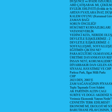
DÜŞÜNCE ve İFADE ÖZGÜRL
ABD ÇATIŞARAK MI, ÇEKİLME
EVLİLİK EHLİYETİ (Evlilik de Sor
ARTAN FYATLARA İNAT, DÜ
KALEM OYUNU (Kurumsal Güvenil
ZAMAN BAĞI
SORUN ÖNCELİĞİ!
HÜKÜMET KURNAZLIKLARI
VATANSEVERLİK
YEDİNCİ KITA, NEREDE OLU
DEVLETLE İLİŞKİLERİMİZ - 2
DEVLETLE İLİŞKİLERİMİZ -1
SOSYALLEŞME, SOSYALLEŞ
EĞİTİMİN ÇIKTISI NE?
PARA KÜLTÜRÜ OLMAYANLA
ÜRETİME DAYANMAYAN REF
İNSAN NEYİ, KORUMALIDIR?
DİYARBAKIR DAN GELEN AN
SİYASAL HAYATIMIZ VE CHP
Parksız Park, Ilgaz Milli Parkı
CHP
2023 DEN, 2003’E
ZAM SAĞANAĞININ PİYASAY
Toplu Taşımada Ücret Adaleti
AK PARTİNİN ALTIN CAGI
SURİYE VE DOGU AKDENİZ 
Verimsiz Ekonomik Yatırım Nedir?
CENNETİN TERK EDİLMESİ!!
EKONOMİ Mİ, EKOLOJİ Mİ 
BARUTHANE PİLAVCISININ, 