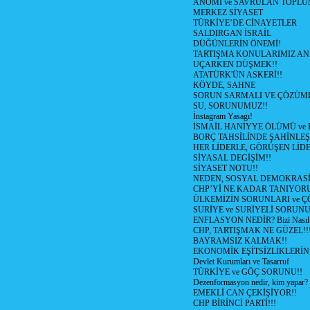
ANOMİ ve SAVRULAN TOPLU
MERKEZ SİYASET
TÜRKİYE’DE CİNAYETLER
SALDIRGAN İSRAİL
DÜĞÜNLERİN ÖNEMİ!
TARTIŞMA KONULARIMIZ AN
UÇARKEN DÜŞMEK!!
ATATÜRK'ÜN ASKERİ!!
KÖYDE, SAHNE
SORUN SARMALI VE ÇÖZÜML
SU, SORUNUMUZ!!
İnstagram Yasagı!
İSMAİL HANİYYE ÖLÜMÜ ve
BORÇ TAHSİLİNDE ŞAHİNLEŞ
HER LİDERLE, GÖRÜŞEN LİDE
SİYASAL DEGİŞİM!!
SİYASET NOTU!!
NEDEN, SOSYAL DEMOKRASİ
CHP’Yİ NE KADAR TANIYOR
ÜLKEMİZİN SORUNLARI ve 
SURİYE ve SURİYELİ SORUN
ENFLASYON NEDİR? Bizi Nasıl E
CHP, TARTIŞMAK NE GÜZEL!!
BAYRAMSIZ KALMAK!!
EKONOMİK EŞİTSİZLİKLERİN
Devlet Kurumları ve Tasarruf
TÜRKİYE ve GÖÇ SORUNU!!
Dezenformasyon nedir, kim yapar?
EMEKLİ CAN ÇEKİŞİYOR!!
CHP BİRİNCİ PARTİ!!!