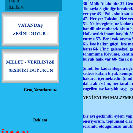
::
TARİH
36- Mülk Allahındır 37-Gene
::
İLETİŞİM
Tomayla 8 gündğr beraberiz
veriyor 43-“Polis simit sat
47- Her yer Taksim, Her yer
51- Ne içecegime, ne kadar
kandiliniz mubarek olsun he
Halk ayıldı imam bayıldı 55-
vurma 57- Beni yok sayma 58
61- İşte halkın güçü, işte 
barış 64- 1'inci gelenekse
tohumuma Köyüme, kentime,
büyük halk var 68- Yasak n
Şimdi bu kadar sloganı uğraş
sadece kafam kıyak konuşur
hakaret içermektedir. Şimd
daha aklı selim, her tarafa 
engellenirse karşılık saygı 
Genç Yazarlarımız
YENİ EYLEM MALZEME
Bir ayı geçkindir eylem ya
Reklam
öneriyorum, toplumsal olar
sorumlu olduğumuzu unutma