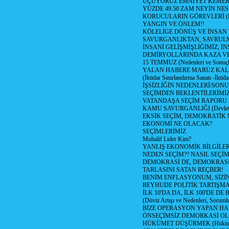
UÇUYORUZ EMNİYET KEMERİN
YÜZDE 49.50 ZAM NEYİN NES
KORUCULARIN GÖREVLERİ (Polis
YANGIN VE ÖNLEM!!
KÖLELİGE DÖNÜŞ VE İNSAN 
SAVURGANLIKTAN, SAVRULM
İNSANİ GELİŞMİŞLİĞİMİZ, İ
DEMİRYOLLARINDA KAZA V
15 TEMMUZ (Nedenleri ve Sonuçl
YALAN HABERE MARUZ KA
(İktidar Sınırlandırma Sanatı -İktida
İŞSİZLİĞİN NEDENLERİ/SON
SEÇİMDEN BEKLENTİLERİMİZ
VATANDAŞA SEÇİM RAPORU
KAMU SAVURGANLIĞI (Devlet n
EKSİK SEÇİM, DEMOKRATİK 
EKONOMİ NE OLACAK?
SEÇİMLERİMİZ
Muhalif Lider Kim?
YANLIŞ EKONOMİK BİLGİLE
NEDEN SEÇİM?? NASIL SEÇİM
DEMOKRASİ DE, DEMOKRASİ
TARLASINI SATAN REÇBER!
BENİM ENFLASYONUM, SİZ
BEYHUDE POLİTİK TARTIŞMA
İLK 10'DA DA, İLK 100'DE D
(Döviz Artışı ve Nedenleri, Sorumlu
BİZE OPERASYON YAPAN HA
ÖNSEÇİMSİZ DEMORKASİ OL
HÜKÜMET DÜŞÜRMEK (Hükümet