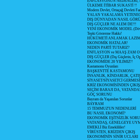
ENFLASYONUN NEDENLERİ, N
ÜLKEME İTİBAR SUKASTİ !!
Modern Devlet, Ortaçağ Devleti Far
YALAN YAKALAMA YETENEG
DIŞ DÜNYADAN NASIL GÖR
DIŞ GÜÇLER NE ALEM DE!!!
YENİ EKONOMİK MODEL (Dövize
Tepki Gösterme Hakkı!
HÜKÜMETİ ANLAMAK LAZI
EKONOMİK HATALAR!
NEDEN PARTİ TUTARIZ?
ENFLASYON ve MAAŞ ZAM 
DIŞ GÜÇLER (Dış Güçlerin, İç O
EKONOMİDE 20 YILIMIZ!!
Kastamonu Oyunları
BAŞKENTTE KASTAMONU
İNSANLIK, KİNDARLIK, ÇATI
SİYASET/SİYASETCİ GERMESİ
KRİZ EKONOMİSİNDEN ÇIKIŞ
SEÇİM BARAJI DA, VATANDAŞ
GÖÇ SORUNU
Bayram da Yaşanılan Sorunlar
BAYRAM
15 TEMMUZ'UN NEDENLERİ
BU NASIL EKONOMİ?
EKONOMİK EŞİTSİZLİK SOR
VATANDAŞ, GENELGEYE UY
EMEKLİ Biz Emeklililer!
VİRÜSTEN, KRİZDEN ÇIKIŞ
EKONOMİNİN SİNİR UCLARI