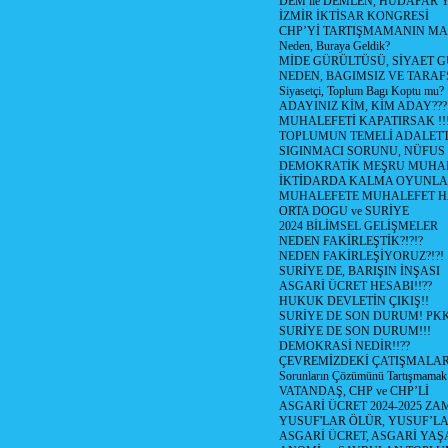
DEM ile DEMLEN, HÜDAPAR
İZMİR İKTİSAR KONGRESİ
CHP’Yİ TARTIŞMAMANIN MAL
Neden, Buraya Geldik?
MİDE GÜRÜLTÜSÜ, SİYAET 
NEDEN, BAGIMSIZ VE TARAF
Siyasetçi, Toplum Bagı Koptu mu?
ADAYINIZ KİM, KİM ADAY???
MUHALEFETİ KAPATIRSAK !!
TOPLUMUN TEMELİ ADALETTİ
SIGINMACI SORUNU, NÜFUS
DEMOKRATİK MEŞRU MUHAL
İKTİDARDA KALMA OYUNLA
MUHALEFETE MUHALEFET H
ORTA DOGU ve SURİYE
2024 BİLİMSEL GELİŞMELER
NEDEN FAKİRLEŞTİK?!?!?
NEDEN FAKİRLEŞİYORUZ?!?!
SURİYE DE, BARIŞIN İNŞASI
ASGARİ ÜCRET HESABI!!??
HUKUK DEVLETİN ÇIKIŞ!!
SURİYE DE SON DURUM! PK
SURİYE DE SON DURUM!!!
DEMOKRASİ NEDİR!!??
ÇEVREMİZDEKİ ÇATIŞMALAR (S
Sorunların Çözümünü Tartışmamak
VATANDAŞ, CHP ve CHP’Lİ
ASGARİ ÜCRET 2024-2025 Z
YUSUF'LAR ÖLÜR, YUSUF’LA
ASGARİ ÜCRET, ASGARİ YAŞ