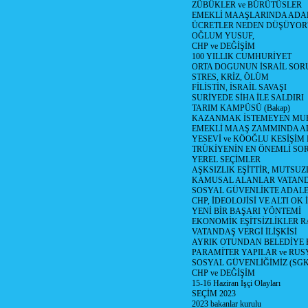
ZÜBÜKLER ve BÜRÜTÜSLER
EMEKLİ MAAŞLARINDA ADA
ÜCRETLER NEDEN DÜŞÜYOR
OĞLUM YUSUF,
CHP ve DEĞİŞİM
100 YILLIK CUMHURİYET
ORTA DOGUNUN İSRAİL SO
STRES, KRİZ, ÖLÜM
FİLİSTİN, İSRAİL SAVAŞI
SURİYEDE SİHA İLE SALDIRI
TARIM KAMPÜSÜ (Bakap)
KAZANMAK İSTEMEYEN MU
EMEKLİ MAAŞ ZAMMINDA A
YESEVİ ve KÖOĞLU KESİŞİM
TRÜKİYENİN EN ÖNEMLİ SO
YEREL SEÇİMLER
AŞKSIZLIK EŞİTTİR, MUTSUZ
KAMUSAL ALANLAR VATAND
SOSYAL GÜVENLİKTE ADALE
CHP, İDEOLOJİSİ VE ALTI OK 
YENİ BİR BAŞARI YÖNTEMİ
EKONOMİK EŞİTSİZLİKLER 
VATANDAŞ VERGİ İLİŞKİSİ
AYRIK OTUNDAN BELEDİYE
PARAMİTER YAPILAR ve RUS
SOSYAL GÜVENLİĞİMİZ (SGK
CHP ve DEĞİŞİM
15-16 Haziran İşçi Olayları
SEÇİM 2023
2023 bakanlar kurulu