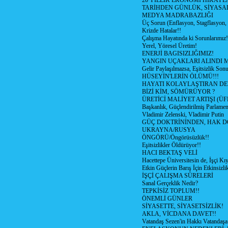
20 YILLIK EKONOMİ HİKAYEM
TARİHDEN GÜNLÜK, SİYASA
MEDYA MADRABAZLIĞI
Üç Sorun (Enflasyon, Stagflasyon,
Krizde Hatalar!!
Çalışma Hayatında ki Sorunlarımız!
Yerel, Yöresel Üretim!
ENERJİ BAGISIZLIĞIMIZ!
YANGIN UÇAKLARI ALINDI M
Gelir Paylaşılmazsa, Eşitsizlik Sonu
HÜSEYİN'LERİN ÖLÜMÜ!!!
HAYATI KOLAYLAŞTIRAN D
BİZİ KİM, SÖMÜRÜYOR ?
ÜRETİCİ MALİYET ARTIŞI (ÜF
Başkanlık, Güçlendirilmiş Parlamen
Vladimir Zelenski, Vladimir Putin
GÜÇ DOKTRİNİNDEN, HAK D
UKRAYNA/RUSYA
ÖNGÖRÜ/Öngörüsüzlük!!
Eşitsizlikler Öldürüyor!!
HACI BEKTAŞ VELİ
Hacettepe Üniversitesin de, İşçi Kıy
Etkin Güçlerin Barış İçin Etkinsizlik
İŞÇİ ÇALIŞMA SÜRELERİ
Sanal Gerçeklik Nedir?
TEPKİSİZ TOPLUM!!
ÖNEMLİ GÜNLER
SİYASETTE, SİYASETSİZLİK!
AKLA, VİCDANA DAVET!!
Vatandaş Sezen'in Hakkı Vatandaşa