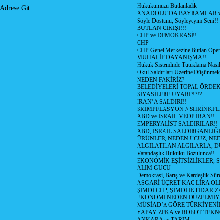
Hukukumuzu Butlanladık
Adrese Git
ANADOLU’DA BAYRAMLAR ve
Söyle Dostunu, Söyleyeyim Seni!!
BUTLAN ÇIKIŞI!!!
CHP ve DEMOKRASİ!!
CHP
CHP Genel Merkezine Butlan Oper
MUHALİF DAYANIŞMA!!
Hukuk Sistemlnde Tutuklama Nasıl
Okul Saldırıları Üzerine Düşünmek
NEDEN FAKİRİZ?
BELEDİYELERİ TOPAL ÖRDE
SİYASİLERE UYARI?!?!?
İRAN’A SALDIRI!!
SKİMPFLASYON // SHRİNKF
ABD ve İSRAİL VEDE İRAN!!
EMPERYALİST SALDIRILAR!!
ABD, İSRAİL SALDIRGANLIĞI
ÜRÜNLER, NEDEN UCUZ, NED
ALGILATILAN ALGILARLA, D
Vatandaşlık Hukuku Bozulunca!!
EKONOMİK EŞİTSİZLİKLER, 
ALIM GÜCÜ
Demokrasi, Barış ve Kardeşlik Süre
ASGARİ ÜÇRET KAÇ LİRA OL
ŞİMDİ CHP, ŞİMDİ İKTİDAR Z
EKONOMİ NEDEN DÜZELMİY
MÜSİAD’A GÖRE TÜRKİYENİ
YAPAY ZEKA ve ROBOT TEKN
ANKARA ve TARIM