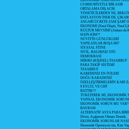
EKONOMİK SORUNDAN NASIL
CUMHURİYETLE BİR ASIR
ORTALAMA DIŞ ACIK
YÖNETİCİLERDEN NE, BEKLİ
ENFLASYON İNER DE, ÇIKA
ASGARİ ÜCRETE ZAM ŞART O
EKONOMİ (Nasıl Düştü, Nasıl Çı
KÜLTÜR MEVSİMİ (Ankara da Kül
HAİN KİM??
NÜVİT'İN GÜNLÜKLERİ
YAPILANLAR BOŞA MI?
SİYASAL FİTNE
SİVİL, BAGIMSIZ STÖ
DEMOKRASİ
MİKRO (KİŞİSEL) TASARRUF
PARA TAKİP SİSTEMİ
TASARRUF
KAREDENİZ EN İYİLERİ
DOĞU KARADENİZ
ÖZELLEŞTİRMELERİN KARI Z
9 EYLÜL VE CHP
BATTIK!!!
TÜKETEREK Mİ, EKONOMİK 
YAPISAL EKONOMİK SORUN
EKONOMİK SORUN MU VAR?
BAYRAM
ALTERNATİF ASYA PARA BİRİ
Döviz, Açığınızın Olması Demek,
EKONOMİK SORUNLAR NASIL
Ekonomik Operasyon mu, Kim Yap