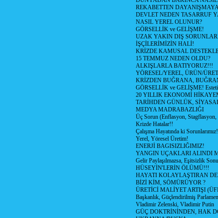
DÜNYADAN BAKINCA NASI
REKABETTEN DAYANIŞMAY
DEVLET NEDEN TASARRUF 
NASIL YEREL OLUNUR?
GÖRSELLİK ve GELİŞME!
UZAK YAKIN DIŞ SORUNLAR
İŞÇİLERİMİZİN HALİ!
KRİZDE KAMUSAL DESTEKL
15 TEMMUZ NEDEN OLDU?
ALKIŞLARLA BATIYORUZ!!!
YÖRESEL/YEREL, ÜRÜN/ÜRE
KRİZDEN BUĞRANA, BUĞRA
GÖRSELLİK ve GELİŞME! Estetik m
20 YILLIK EKONOMİ HİKAYEM
TARİHDEN GÜNLÜK, SİYASA
MEDYA MADRABAZLIĞI
Üç Sorun (Enflasyon, Stagflasyon,
Krizde Hatalar!!
Çalışma Hayatında ki Sorunlarımız!
Yerel, Yöresel Üretim!
ENERJİ BAGISIZLIĞIMIZ!
YANGIN UÇAKLARI ALINDI M
Gelir Paylaşılmazsa, Eşitsizlik Sonu
HÜSEYİN'LERİN ÖLÜMÜ!!!
HAYATI KOLAYLAŞTIRAN D
BİZİ KİM, SÖMÜRÜYOR ?
ÜRETİCİ MALİYET ARTIŞI (ÜF
Başkanlık, Güçlendirilmiş Parlamen
Vladimir Zelenski, Vladimir Putin
GÜÇ DOKTRİNİNDEN, HAK D