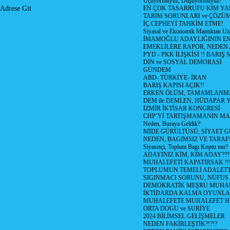
Uçuyormuyuz, Düşüyormuyuz?
EN ÇOK TASARRUFU KİM YA
Adrese Git
TARIM SORUNLARI ve ÇÖZÜ
İÇ CEPHEYİ TAHKİM ETME!
Siyasal ve Ekonomik Mantıktan Uz
İMAMOĞLU ADAYLIĞININ EN
EMEKLİLERE RAPOR, NEDEN
PYD - PKK İLİŞKİSİ !! BARIŞ 
DİN ve SOSYAL DEMORASİ
GÜNDEM
ABD- TÜRKİYE- İRAN
BARIŞ KAPISI AÇIK!!
ERKEN ÖLÜM, TAMAMLANMA
DEM ile DEMLEN, HÜDAPAR
İZMİR İKTİSAR KONGRESİ
CHP’Yİ TARTIŞMAMANIN MAL
Neden, Buraya Geldik?
MİDE GÜRÜLTÜSÜ, SİYAET 
NEDEN, BAGIMSIZ VE TARAF
Siyasetçi, Toplum Bagı Koptu mu?
ADAYINIZ KİM, KİM ADAY???
MUHALEFETİ KAPATIRSAK !!
TOPLUMUN TEMELİ ADALETTİ
SIGINMACI SORUNU, NÜFUS
DEMOKRATİK MEŞRU MUHAL
İKTİDARDA KALMA OYUNLA
MUHALEFETE MUHALEFET H
ORTA DOGU ve SURİYE
2024 BİLİMSEL GELİŞMELER
NEDEN FAKİRLEŞTİK?!?!?