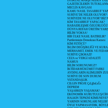
İSTİKLAL MARŞI NEDEN YAZI
GAZETECİLERİN TUTUKLAN
MECLİS KAVGASI
KAMU NASIL TASARRUF YAP
SURİYE’DE NELER OLUYOR? – 1
SURİYEDE NE OLUYOR? BİZ 
KİM TASARRUF YAPACAK?
HABAERLEŞME ÖZGÜRLÜĞÜN
DÜNYA REFAH ÜRETİM YARIŞ
BİLİM YOKSA!
BİR ÜLKE NASIL BATIRILIR?
Partilerimizin Demokrasi Karnesi
KİM FETÖCÜ?
İKLİM DEĞİŞİKLİĞİ VE KURA
MERHAMET, EMEK VE FEDA
SURİYE ÇIKMAZI!
CEZA ve VERGİ ADALETİ
NAMUS
BİLİM SORUNUMUZ!!
İKTİDAR/HÜKÜMET FARKI
AYDINLARIN/ALİMLERİN ZUL
SURİYE DE SON DURUM
VATANDAŞLIK
CILGIN PROJE ÇıLğInLıĞı
DEPREM
YAŞARKEN YAŞAMAK!
EKONOMİK KURUTULUŞ/Cİ
HALKIN TEPKİSİ KİME/NEYE?
YARININ SORUNLARI NELER
ÖYLE YAPMASAYDIK, BÖYLE