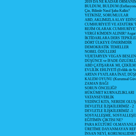
2019 DA NE KADAR ORMANIM
BULDUM, BULDUM (Enflasyona 
Çin, Bilimle Nasıl Şaha Kalktı?
YETKİSİZ, SORUMLULAR
ABD, AKLIMIZLA ALAY EDİYO
CUMHURİYETİ VE ATATÜRK’
REJİM OLARAK CUMHURİYE
VERGİ KİMDEN ALINIR? Asgari 
İKTİDARLARA DERS TEPKİLE
DÖRT ÜLKEYE ÖNERİMDİR
DEMOKRATİK TEMELLER
NOBEL ÖDÜLLERİ
VEJETARYEN VEGAN BESLE
DÜŞÜNCE ve İFADE ÖZGÜRL
ABD ÇATIŞARAK MI, ÇEKİLME
EVLİLİK EHLİYETİ (Evlilik de Sor
ARTAN FYATLARA İNAT, DÜ
KALEM OYUNU (Kurumsal Güvenil
ZAMAN BAĞI
SORUN ÖNCELİĞİ!
HÜKÜMET KURNAZLIKLARI
VATANSEVERLİK
YEDİNCİ KITA, NEREDE OLU
DEVLETLE İLİŞKİLERİMİZ - 2
DEVLETLE İLİŞKİLERİMİZ -1
SOSYALLEŞME, SOSYALLEŞ
EĞİTİMİN ÇIKTISI NE?
PARA KÜLTÜRÜ OLMAYANLA
ÜRETİME DAYANMAYAN REF
İNSAN NEYİ, KORUMALIDIR?