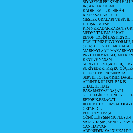
SİYASETÇİLERİ KENDİ HALL
İNŞAAT EKONOMİ
KADIN, EVLİLİK, NİKÂH
KİMYASAL SALDIRI
MESLEK ODALARI VE SİVİL
DİL İŞKENCESİ!!
KİM NE KADAR KAZANIYOR
MEDYA TANIMA SANATI
BETON LOBİSİ BASTIRIYOR
DEVLETİMİZ BÜYÜYOR MU,
(3 - A) AKIL > AHLAK > ADAL
MARKAYLA MI, MAKARNAYLA
PARTİLERİMİZE SEÇİMLİ KO
KENT VE YAŞAM
SURİYE DE MEŞRU GÜÇLER -
SURİYEDE Kİ MEŞRU GÜÇLE
ULUSAL EKONOMİ/PARA
SERVET TOPLAMIMIZ, DAGIL
AFRİN’E KÜRESEL BAKIŞ
OHAL, NE HAL?
BAŞARI/SİYASİ BAŞARI
GELECEGİN SORUNU GELECEK
RETORİK/BELAGAT
İRAN DA TOPLUMSAL OLAY
ORTAK DİL
BUGÜN YILBAŞI
GÖNÜLLÜYSEN MUTLUSUN
VATANDAŞIN, KENDİNİ SAV
CAN HAYVAN
ABD NEDEN YALNIZ KALDI?