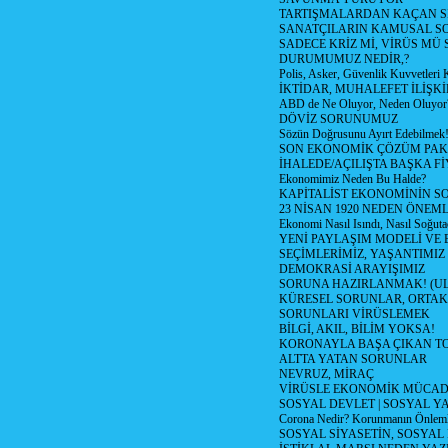
TARTIŞMALARDAN KAÇAN Sİ
SANATÇILARIN KAMUSAL S
SADECE KRİZ Mİ, VİRÜS MÜ
DURUMUMUZ NEDİR,?
Polis, Asker, Güvenlik Kuvvetleri 
İKTİDAR, MUHALEFET İLİŞKİ
ABD de Ne Oluyor, Neden Oluyor
DÖVİZ SORUNUMUZ
Sözün Doğrusunu Ayırt Edebilmek
SON EKONOMİK ÇÖZÜM PAK
İHALEDE/AÇILIŞTA BAŞKA F
Ekonomimiz Neden Bu Halde?
KAPİTALİST EKONOMİNİN S
23 NİSAN 1920 NEDEN ÖNEML
Ekonomi Nasıl Isındı, Nasıl Soğuta
YENİ PAYLAŞIM MODELİ VE
SEÇİMLERİMİZ, YAŞANTIMIZ
DEMOKRASİ ARAYIŞIMIZ
SORUNA HAZIRLANMAK! (U
KÜRESEL SORUNLAR, ORTAK
SORUNLARI VİRÜSLEMEK
BİLGİ, AKIL, BİLİM YOKSA!
KORONAYLA BAŞA ÇIKAN TO
ALTTA YATAN SORUNLAR
NEVRUZ, MİRAÇ
VİRÜSLE EKONOMİK MÜCAD
SOSYAL DEVLET | SOSYAL Y
Corona Nedir? Korunmanın Önlemle
SOSYAL SİYASETİN, SOSYAL