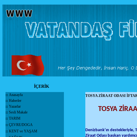
İÇERİK
::
Anasayfa
TOSYA ZİRAAT ODASI İFTA
::
Haberler
::
Yazarlar
TOSYA ZİRAA
::
Sesli Makale
::
TARIM
::
ÇEVRE/DOGA
Denizbank’ın destekleriyle, T
::
KENT ve YAŞAM
Ziraat Odası başkan yardımcıs