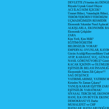
DEVLETTE (Yönetim de) DENGE
Rüyada Uçmak Güzel Oluyor
ACI İLACI KİM İÇECEK?
Ümmet Bilinci, Vatandaşlık Bilinci, 
TERÖR/TERÖRİST/TERÖRİZM
UÇMADIĞIMIZIN RESMİDİR
Ekonomik Sıkıntılar Nasıl Aşılacak
ALKIŞLARLA, EKONOMİK BAT
Ekonomik Çelişkiler
ZARA
Kim Yerli, Kim Milli?
EĞİTİM/ÖĞRETİM
BELİRSİZLİK YORAR!
EMPERYAL OYUNLAR, KAYB
Gücün Acizliği/Rasyonellikten Uzak
AYIP, KABAHAT, SUÇ, GÜNAH (
NASIL GÖRÜNÜYORUZ? Görüyo
KACAK İÇKİNİN ve ÖLÜMLER
EŞİTSİZLİK BELASI İNSANL
Ekonomide Alarm Zili Çalıyor!!!
SAĞ DÜŞÜNCE
YATIRIMLARIMIZ, YATIRIM M
Kirizden Ne Zaman Çıkarız?
YANLIŞ KARAR EŞİTTİR ZARA
EŞİTSİZLİK YARATMAK!
SİYASAL TERCİH Mİ, EKONO
HANİ, İLK ON BÜYÜK EKON
DEMOKRASİ VE Darbe
MUHALEFET ve CHP
HATALAR, HATALARI DOĞUR