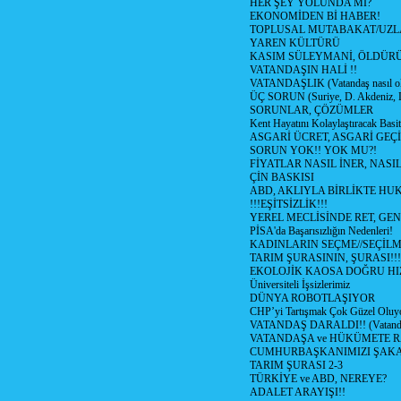
HER ŞEY YOLUNDA MI?
EKONOMİDEN Bİ HABER!
TOPLUSAL MUTABAKAT/UZL
YAREN KÜLTÜRÜ
KASIM SÜLEYMANİ, ÖLDÜR
VATANDAŞIN HALİ !!
VATANDAŞLIK (Vatandaş nasıl ol
ÜÇ SORUN (Suriye, D. Akdeniz, 
SORUNLAR, ÇÖZÜMLER
Kent Hayatını Kolaylaştıracak Basi
ASGARİ ÜCRET, ASGARİ GEÇ
SORUN YOK!! YOK MU?!
FİYATLAR NASIL İNER, NASI
ÇİN BASKISI
ABD, AKLIYLA BİRLİKTE HU
!!!EŞİTSİZLİK!!!
YEREL MECLİSİNDE RET, GEN
PİSA'da Başarısızlığın Nedenleri!
KADINLARIN SEÇME//SEÇİL
TARIM ŞURASININ, ŞURASI!!!
EKOLOJİK KAOSA DOĞRU HI
Üniversiteli İşsizlerimiz
DÜNYA ROBOTLAŞIYOR
CHP’yi Tartışmak Çok Güzel Oluy
VATANDAŞ DARALDI!! (Vatandaş
VATANDAŞA ve HÜKÜMETE R
CUMHURBAŞKANIMIZI ŞAK
TARIM ŞURASI 2-3
TÜRKİYE ve ABD, NEREYE?
ADALET ARAYIŞI!!