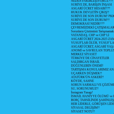
NEDEN FAKİRLEŞİYORUZ?!?!
SURİYE DE, BARIŞIN İNŞASI
ASGARİ ÜCRET HESABI!!??
HUKUK DEVLETİN ÇIKIŞ!!
SURİYE DE SON DURUM! PK
SURİYE DE SON DURUM!!!
DEMOKRASİ NEDİR!!??
ÇEVREMİZDEKİ ÇATIŞMALAR (S
Sorunların Çözümünü Tartışmamak
VATANDAŞ, CHP ve CHP’Lİ
ASGARİ ÜCRET 2024-2025 Z
YUSUF'LAR ÖLÜR, YUSUF’LA
ASGARİ ÜCRET, ASGARİ YAŞ
ANOMİ ve SAVRULAN TOPLU
MERKEZ SİYASET
TÜRKİYE’DE CİNAYETLER
SALDIRGAN İSRAİL
DÜĞÜNLERİN ÖNEMİ!
TARTIŞMA KONULARIMIZ AN
UÇARKEN DÜŞMEK!!
ATATÜRK'ÜN ASKERİ!!
KÖYDE, SAHNE
SORUN SARMALI VE ÇÖZÜML
SU, SORUNUMUZ!!
İnstagram Yasagı!
İSMAİL HANİYYE ÖLÜMÜ ve
BORÇ TAHSİLİNDE ŞAHİNLEŞ
HER LİDERLE, GÖRÜŞEN LİDE
SİYASAL DEGİŞİM!!
SİYASET NOTU!!