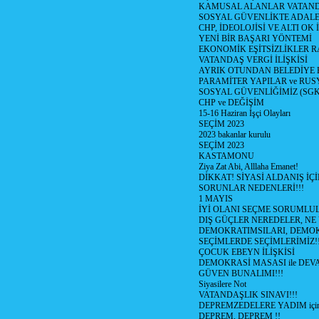
KAMUSAL ALANLAR VATAND
SOSYAL GÜVENLİKTE ADALE
CHP, İDEOLOJİSİ VE ALTI OK 
YENİ BİR BAŞARI YÖNTEMİ
EKONOMİK EŞİTSİZLİKLER 
VATANDAŞ VERGİ İLİŞKİSİ
AYRIK OTUNDAN BELEDİYE
PARAMİTER YAPILAR ve RUS
SOSYAL GÜVENLİĞİMİZ (SGK
CHP ve DEĞİŞİM
15-16 Haziran İşçi Olayları
SEÇİM 2023
2023 bakanlar kurulu
SEÇİM 2023
KASTAMONU
Ziya Zat Abi, Alllaha Emanet!
DİKKAT! SİYASİ ALDANIŞ İÇİ
SORUNLAR NEDENLERİ!!!
1 MAYIS
İYİ OLANI SEÇME SORUMLU
DIŞ GÜÇLER NEREDELER, NE
DEMOKRATIMSILARI, DEMOK
SEÇİMLERDE SEÇİMLERİMİZ!
ÇOCUK EBEYN İLİŞKİSİ
DEMOKRASİ MASASI ile DEV
GÜVEN BUNALIMI!!!
Siyasilere Not
VATANDAŞLIK SINAVI!!!
DEPREMZEDELERE YADIM için
DEPREM, DEPREM !!