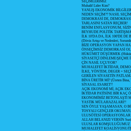
SEÇİMLERİMİZ
Muhalif Lider Kim?
YANLIŞ EKONOMİK BİLGİLE
NEDEN SEÇİM?? NASIL SEÇİM
DEMOKRASİ DE, DEMOKRASİ
TARLASINI SATAN REÇBER!
BENİM ENFLASYONUM, SİZ
BEYHUDE POLİTİK TARTIŞMA
İLK 10'DA DA, İLK 100'DE D
(Döviz Artışı ve Nedenleri, Sorumlu
BİZE OPERASYON YAPAN HA
ÖNSEÇİMSİZ DEMORKASİ OL
HÜKÜMET DÜŞÜRMEK (Hükümet
SİYASETÇİ DİNLEME/ŞEÇME 
ÇİN NASIL UÇUYOR?
MUHALEFET İKTİDAR, DEMO
İLKE, YÖNTEM, DEGER = SEÇ
GERİLEN SİYASETİN PATLAM
BİNA ÜRETİR Mİ? (Üreten Bina, 
SİYASAL ESARET!!
AÇIK EKONOMİ Mİ, AÇIK EK
İKTİDAR PATİSİNE BİR KAÇ Ö
EKONOMİMİZ BETONLAŞTI M
YASTIK MÜLAHAZALARI!!
SEN ÖYLE YAŞAMASAN, O B
TOSYALI GENÇLER OKUMAY
ULUSÖTESİ OPERASYONLAR
ALLAH BELANIZI VERSİN Suriy
ULUSLAR KOMŞULUĞUMUZ
MUHALEFET KOALİSYONU/İT