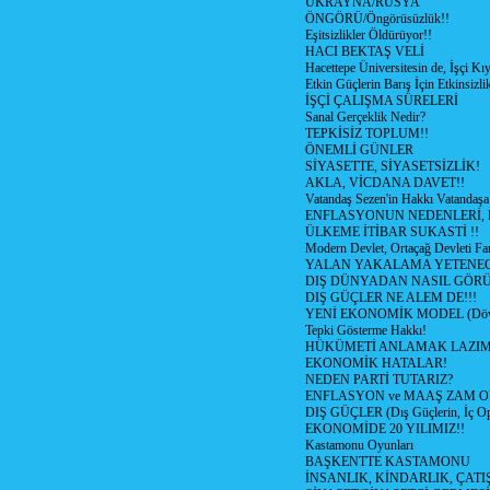
UKRAYNA/RUSYA
ÖNGÖRÜ/Öngörüsüzlük!!
Eşitsizlikler Öldürüyor!!
HACI BEKTAŞ VELİ
Hacettepe Üniversitesin de, İşçi Kıy
Etkin Güçlerin Barış İçin Etkinsizlik
İŞÇİ ÇALIŞMA SÜRELERİ
Sanal Gerçeklik Nedir?
TEPKİSİZ TOPLUM!!
ÖNEMLİ GÜNLER
SİYASETTE, SİYASETSİZLİK!
AKLA, VİCDANA DAVET!!
Vatandaş Sezen'in Hakkı Vatandaşa
ENFLASYONUN NEDENLERİ, N
ÜLKEME İTİBAR SUKASTİ !!
Modern Devlet, Ortaçağ Devleti Far
YALAN YAKALAMA YETENEG
DIŞ DÜNYADAN NASIL GÖR
DIŞ GÜÇLER NE ALEM DE!!!
YENİ EKONOMİK MODEL (Dövize
Tepki Gösterme Hakkı!
HÜKÜMETİ ANLAMAK LAZI
EKONOMİK HATALAR!
NEDEN PARTİ TUTARIZ?
ENFLASYON ve MAAŞ ZAM 
DIŞ GÜÇLER (Dış Güçlerin, İç O
EKONOMİDE 20 YILIMIZ!!
Kastamonu Oyunları
BAŞKENTTE KASTAMONU
İNSANLIK, KİNDARLIK, ÇATI