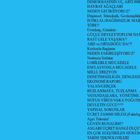
DEMOKRASİNİN ÜÇ, ARTI Bİ
HAYRAT AĞAÇLARI
NEDEN GECİKİİYORUZ?
Düşünsel, Teknolojik, Gecikmişlikle
İSTİKLAL//BAĞIMSIZLIK MAR
TÖRE!!
Üretilmiş, Gündem
GÜÇLÜ DEVLET/TOPLUM NAS
RAST GELE YAŞAMA!!
ABD ve ORTADOĞU DA!?!
Korkuyla Baglama
NEDEN FAKİRLEŞİYORUZ?
Nedensiz İstifalar
LOBİLERLE MÜCADELE
ENFLASYONLA MÜCADELE
MİLLİ, EREZYON
DENETİMSİZLİGİN, DENGESİZ
EKONOMİ RAPORU
YALAN/GERÇEK
BUZLANMAYA, TUZLANMA
VATANDAŞLARA, YÖNETİME
NÜFUS VİRÜS/VAKA YOĞUN
DEVLETİN GÜCÜ!!??
YAPISAL SORUNLAR
ÜCRET ZAMMI HİLESİ (Fakirle
Aşırı Tüketim!
GÜVEN BUNALIMI!!
ASGARİ ÜÇRET HANGİ ÖLÇÜ
EN ÇOK ELEŞTİRİLEN HÜKÜ
TARIM TEKNOLOJİLERİ