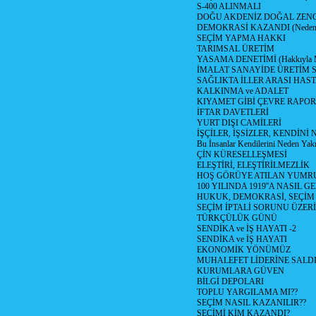
S-400 ALINMALI
DOĞU AKDENİZ DOĞAL ZENG
DEMOKRASİ KAZANDI (Neden D
SEÇİM YAPMA HAKKI
TARIMSAL ÜRETİM
YASAMA DENETİMİ (Hakkıyla Me
İMALAT SANAYİDE ÜRETİM
SAĞLIKTA İLLER ARASI HAS
KALKINMA ve ADALET
KIYAMET GİBİ ÇEVRE RAPO
İFTAR DAVETLERİ
YURT DIŞI CAMİLERİ
İŞÇİLER, İŞSİZLER, KENDİN
Bu İnsanlar Kendilerini Neden Yak
ÇİN KÜRESELLEŞMESİ
ELEŞTİRİ, ELEŞTİRİLMEZLİK
HOŞ GÖRÜYE ATILAN YUMR
100 YILINDA 1919''A NASIL G
HUKUK, DEMOKRASİ, SEÇİM
SEÇİM İPTALİ SORUNU ÜZER
TÜRKÇÜLÜK GÜNÜ
SENDİKA ve İŞ HAYATI -2
SENDİKA ve İŞ HAYATI
EKONOMİK YÖNÜMÜZ
MUHALEFET LİDERİNE SALD
KURUMLARA GÜVEN
BİLGİ DEPOLARI
TOPLU YARGILAMA MI??
SEÇİM NASIL KAZANILIR??
SEÇİMİ KİM KAZANDI?