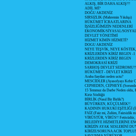
ALKIŞ, BİR DAHA ALKIŞ!!!
ADİL Mİ?
DOĞU AKDENİZ
SIRSIZLIK (Mahremin Yıkılışı)
HÜKÜMET İCRAATLARINA
İŞSİZLİĞİMİZİN NEDENLERİ
EKONOMİK/SİYASAL/SOSYA
DEVLET YÖNETİMİ
HİZMET KİMİN HİZMETİ?
DOGU AKDENİZ
NEYE TEŞVİK, NEYE KÖSTEK
KRİZLERDEN KİRİZ BEGEN -1
KRİZLERDEN KİRİZ BEGEN
DEMOKRASİ KRİZİ
SARHOŞ DEVLET SEDROMU!!
HÜKÜMET - DEVLET KİRİZİ
Araba fiaytları neden uctu?
MESCİDLER (Ayasofyayı Kebir C
CEPHEDEN, CEPHEYE (Sorundan
15 Temmuz da Darbe Neden oldu, 
Kiriz Sözlüğü
BİRLİK (Nasıl Bir Birlik?)
BÜYÜRKEN, KÜÇÜLMEK!!
KADININ HUKUKİ EŞİTLİĞİ (İsta
FAİZ (Faiz mi, Zulüm, Faizsizlik m
VİRÜSTÜR, VİRÜS!! Fetöcüdür, 
BELEDİYE HİZMETLERİNE E
KİRİZİN AYAK SESLERİNİ D
KİRİZE/SORUNA ACIK TOPL
SAVUNMA YÜRÜYOR