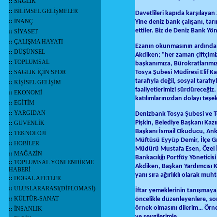
::
SAĞLIK
::
BİLİMSEL GELİŞMELER
Davetlileri kapıda karşılaya
::
İNANÇ
Yine deniz bank çalışanı, tar
ettiler. Biz de Deniz Bank Yö
::
SİYASET
::
ÇALIŞMA HAYATI
Ezanın okunmasının ardından 
::
DÜŞÜNSEL
Akdiken; “her zaman çiftçimi
::
TOPLUMSAL
başkanımıza, Bürokratlarımız
::
SAGLIK İÇİN SPOR
Tosya Şubesi Müdiresi Elif K
tarafıyla değil, sosyal tarafı
::
KİŞİSEL GELİŞİM
faaliyetlerimizi sürdüreceğ
::
EKONOMİ
katılımlarınızdan dolayı teş
::
EGİTİM
::
YARGIDAN
Denizbank Tosya Şubesi ve To
Pişkin, Belediye Başkanı Kaz
::
GÜVENLİK
Başkanı İsmail Okuducu, Ank
::
TEKNOLOJİ
Müftüsü Eyyüp Demir, İlçe G
::
HOBİLER
Müdürü Mustafa Esen, Özel İ
::
MAĞAZİN
Bankacılığı Portföy Yönetici
::
TOPLUMSAL YÖNLENDİRME
Akdiken, Başkan Yardımcısı 
HABERİ
yanı sıra ağırlıklı olarak muhta
::
DOGAL AFETLER
::
ULUSLARARASI(DİPLOMASİ)
İftar yemeklerinin tanışmay
::
KÜLTÜR-SANAT
öncelikle düzenleyenlere, son
örnek olmasını dilerim… Örnegi
::
İNSANLIK
ve sevgilerimle…