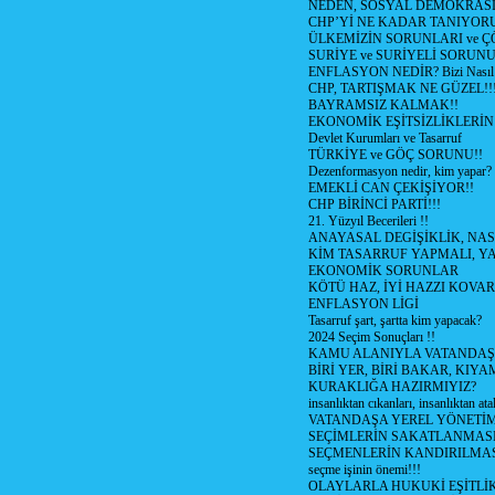
NEDEN, SOSYAL DEMOKRASİ
CHP’Yİ NE KADAR TANIYOR
ÜLKEMİZİN SORUNLARI ve 
SURİYE ve SURİYELİ SORUN
ENFLASYON NEDİR? Bizi Nasıl E
CHP, TARTIŞMAK NE GÜZEL!!
BAYRAMSIZ KALMAK!!
EKONOMİK EŞİTSİZLİKLERİN
Devlet Kurumları ve Tasarruf
TÜRKİYE ve GÖÇ SORUNU!!
Dezenformasyon nedir, kim yapar?
EMEKLİ CAN ÇEKİŞİYOR!!
CHP BİRİNCİ PARTİ!!!
21. Yüzyıl Becerileri !!
ANAYASAL DEGİŞİKLİK, NAS
KİM TASARRUF YAPMALI, YA
EKONOMİK SORUNLAR
KÖTÜ HAZ, İYİ HAZZI KOVAR?
ENFLASYON LİGİ
Tasarruf şart, şartta kim yapacak?
2024 Seçim Sonuçları !!
KAMU ALANIYLA VATANDAŞ
BİRİ YER, BİRİ BAKAR, KIYA
KURAKLIĞA HAZIRMIYIZ?
insanlıktan cıkanları, insanlıktan ata
VATANDAŞA YEREL YÖNETİ
SEÇİMLERİN SAKATLANMASI
SEÇMENLERİN KANDIRILMAS
seçme işinin önemi!!!
OLAYLARLA HUKUKİ EŞİTLİK 