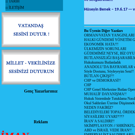
::
TARİH
::
İLETİŞİM
Hüseyin Benek – 19.6.17 --- 
Bu Üyenin Diğer Yazıları
ORMAN/VATAN YANGINLARI !
HALKI GÜNDEMİ YÖNETİM G
EKONOMİK HATA!!!
ÜLKEMİZİN SORUNLARI
GÜDEMİMİZ NEYSE, BİZ OYU
BUTLANSIZLIĞI BAŞARABİLM
Hukukumuzu Butlanladık
ANADOLU’DA BAYRAMLAR ve
Söyle Dostunu, Söyleyeyim Seni!!
BUTLAN ÇIKIŞI!!!
CHP ve DEMOKRASİ!!
CHP
CHP Genel Merkezine Butlan Oper
Genç Yazarlarımız
MUHALİF DAYANIŞMA!!
Hukuk Sistemlnde Tutuklama Nasıl
Okul Saldırıları Üzerine Düşünmek
NEDEN FAKİRİZ?
BELEDİYELERİ TOPAL ÖRDE
SİYASİLERE UYARI?!?!?
İRAN’A SALDIRI!!
Reklam
SKİMPFLASYON // SHRİNKF
ABD ve İSRAİL VEDE İRAN!!
EMPERYALİST SALDIRILAR!!