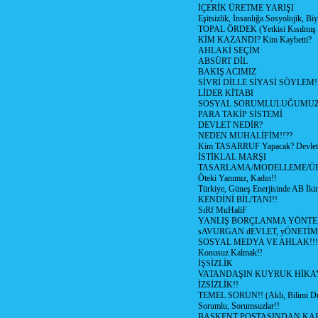
İÇERİK ÜRETME YARIŞI
Eşitsizlik, İnsanlığa Sosyolojik, Bi
TOPAL ÖRDEK (Yetkisi Kısılmış 
KİM KAZANDI? Kim Kaybetti?
AHLAKİ SEÇİM
ABSÜRT DİL
BAKIŞ ACIMIZ
SİVRİ DİLLE SİYASİ SÖYLEM!
LİDER KİTABI
SOSYAL SORUMLULUĞUMUZ!
PARA TAKİP SİSTEMİ
DEVLET NEDİR?
NEDEN MUHALİFİM!!??
Kim TASARRUF Yapacak? Devlet m
İSTİKLAL MARŞI
TASARLAMA/MODELLEME/Ü
Öteki Yanımız, Kadın!!
Türkiye, Güneş Enerjisinde AB İkin
KENDİNİ BİL/TANI!!
SıRf MuHaliF
YANLIŞ BORÇLANMA YÖNTEM
sAVURGAN dEVLET, yÖNETİM
SOSYAL MEDYA VE AHLAK!!!
Konusuz Kalmak!!
İŞSİZLİK
VATANDAŞIN KUYRUK HİKA
İZSİZLİK!!
TEMEL SORUN!! (Aklı, Bilimi Dı
Sorumlu, Sorumsuzlar!!
BAŞKENT POSTASINDAN K