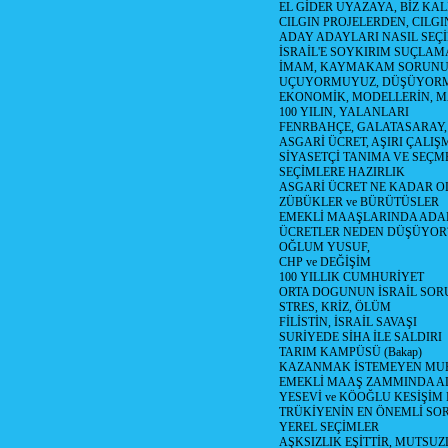
EL GİDER UYAZAYA, BİZ KAL
CILGIN PROJELERDEN, CILGIN
ADAY ADAYLARI NASIL SEÇİ
İSRAİL'E SOYKIRIM SUÇLAMA
İMAM, KAYMAKAM SORUN
UÇUYORMUYUZ, DÜŞÜYORM
EKONOMİK, MODELLERİN, MA
100 YILIN, YALANLARI
FENRBAHÇE, GALATASARAY,
ASGARİ ÜCRET, AŞIRI ÇALIŞ
SİYASETÇİ TANIMA VE SEÇME
SEÇİMLERE HAZIRLIK
ASGARİ ÜCRET NE KADAR OLM
ZÜBÜKLER ve BÜRÜTÜSLER
EMEKLİ MAAŞLARINDA ADA
ÜCRETLER NEDEN DÜŞÜYOR
OĞLUM YUSUF,
CHP ve DEĞİŞİM
100 YILLIK CUMHURİYET
ORTA DOGUNUN İSRAİL SO
STRES, KRİZ, ÖLÜM
FİLİSTİN, İSRAİL SAVAŞI
SURİYEDE SİHA İLE SALDIRI
TARIM KAMPÜSÜ (Bakap)
KAZANMAK İSTEMEYEN MU
EMEKLİ MAAŞ ZAMMINDA A
YESEVİ ve KÖOĞLU KESİŞİM
TRÜKİYENİN EN ÖNEMLİ SO
YEREL SEÇİMLER
AŞKSIZLIK EŞİTTİR, MUTSUZ