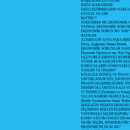
KAREDENİZ EN İYİLERİ
DOĞU KARADENİZ
ÖZELLEŞTİRMELERİN KARI Z
9 EYLÜL VE CHP
BATTIK!!!
TÜKETEREK Mİ, EKONOMİK 
YAPISAL EKONOMİK SORUN
EKONOMİK SORUN MU VAR?
BAYRAM
ALTERNATİF ASYA PARA BİRİ
Döviz, Açığınızın Olması Demek,
EKONOMİK SORUNLAR NASIL
Ekonomik Operasyon mu, Kim Yap
UÇUYORUZ EMNİYET KEMERİN
YÜZDE 49.50 ZAM NEYİN NES
KORUCULARIN GÖREVLERİ (Polis
YANGIN VE ÖNLEM!!
KÖLELİGE DÖNÜŞ VE İNSAN 
SAVURGANLIKTAN, SAVRULM
İNSANİ GELİŞMİŞLİĞİMİZ, İ
DEMİRYOLLARINDA KAZA V
15 TEMMUZ (Nedenleri ve Sonuçl
YALAN HABERE MARUZ KA
(İktidar Sınırlandırma Sanatı -İktida
İŞSİZLİĞİN NEDENLERİ/SON
SEÇİMDEN BEKLENTİLERİMİZ
VATANDAŞA SEÇİM RAPORU
KAMU SAVURGANLIĞI (Devlet n
EKSİK SEÇİM, DEMOKRATİK 
EKONOMİ NE OLACAK?