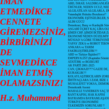
İMAN
ABD, İSRAİL SALDIRGANLIĞI
ÜRÜNLER, NEDEN UCUZ, NED
ETMEDİKCE
ALGILATILAN ALGILARLA, D
Vatandaşlık Hukuku Bozulunca!!
EKONOMİK EŞİTSİZLİKLER, 
CENNETE
ALIM GÜCÜ
Demokrasi, Barış ve Kardeşlik Süre
GİREMEZSİNİZ,
ASGARİ ÜÇRET KAÇ LİRA OL
ŞİMDİ CHP, ŞİMDİ İKTİDAR Z
EKONOMİ NEDEN DÜZELMİY
BİRBİRİNİZİ
MÜSİAD’A GÖRE TÜRKİYENİ
YAPAY ZEKA ve ROBOT TEKN
ANKARA ve TARIM
DE
FAKİRLEŞTİRİLDİK!!!
ABD ve Türkiye İlişkileri!!!
EMPERYALİST (Kapitalist Sömü
SEVMEDİKCE
ATATÜRK ve BOZKURT
AK PARTİ 2001-2025
CAN, ÇIKMAZI!?!? GAZZE DE,
İMAN ETMİŞ
KURAKLIK!!!
KOLAYLAŞTIRICILARIN ZORL
OLAMAZSINIZ!
İİHTİYAÇLARA 3 ZAM, BİZE 1
MUHALEFET YOKSA, DEMOK
Demokratik Anomi
MAHALLE YANERKEN SAÇ T
H.z. Muhammed
RANT KAPISI, HAK KAPISI
BAYRAMDA BAYRAMLAŞAN
TÜRKİYE EKONOMİSİ
ÜLKEMİZİN SORUNLARI !!