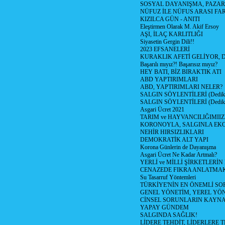
SOSYAL DAYANIŞMA, PAZAR
NÜFUZ İLE NÜFUS ARASI FA
KIZILCA GÜN - ANITI
Eleştirmen Olarak M. Akif Ersoy
AŞI, İLAÇ KARLITLIĞI
Siyasetin Gergin Dili!!
2023 EFSANELERİ
KURAKLIK AFETİ GELİYOR, 
Başarılı mıyız?! Başarısız mıyız?
HEY BATI, BİZ BIRAKTIK ATI
ABD YAPTIRIMLARI
ABD, YAPTIRIMLARI NELER?
SALGIN SÖYLENTİLERİ (Dediko
SALGIN SÖYLENTİLERİ (Dediko
Asgari Ücret 2021
TARIM ve HAYVANCILIĞIMII
KORONOYLA, SALGINLA EK
NEHİR HIRSIZLIKLARI
DEMOKRATİK ALT YAPI
Korona Günlerin de Dayanışma
Asgari Ücret Ne Kadar Artmalı?
YERLİ ve MİLLİ ŞİRKETLERİ
CENAZEDE FIKRA ANLATMA
Su Tasarruf Yöntemleri
TÜRKİYE'NİN EN ÖNEMLİ SO
GENEL YÖNETİM, YEREL YÖ
CİNSEL SORUNLARIN KAYN
YAPAY GÜNDEM
SALGINDA SAĞLIK!
LİDERE TEHDİT, LİDERLERE 