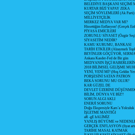
BELEDİYE BAŞKANI SEÇİMİ 
KURTAR BİZİ YAPAY ZEKA
SEÇİM SÖYLEMLERİ (Ak Parti)
MİLLİYETÇİLİK
MERKEZ MEDYA VAR MI?
Hissettiğim Enflasyon! (Gerçek En
PİYASA EMİCİLERİ
ZORUNLU SİYASET (Özgür Seç
SİYASETİM NEDİR?
KAMU KURUMU, BANKASI
TARİH ETKİLER (Alzaymırlı Topl
BEYİNLER GÖÇÜYOR, SERM
Ankara Kasder-Fed de Bir gün
MEDYANIN İŞÇİ HABERLERİ
2018 BİLİMSEL GELİŞME MU
YENİ, YENİ Mİ? (Hoş Geldin Yeni
PORŞESİNİ SATAN PATRON
BEKA SORUNU MU OLUR?
KAR GÜZEL DE
DEVLET ÜZERİNE DÜŞÜNME
BİLİM, DÜNYA VE BİZ!!
SORUN ALGI AKLI
ENERJİ SORUNU
Doğu Ekspresiyle Kars’a Yolculuk
İŞLETME MANTIĞI
aR -gE hALİMİZ
YANLIŞ BÜYÜME ve NEDENLE
GERÇEK ENFLASYON (fiyat artış
TARİHE MASAL KATMAK