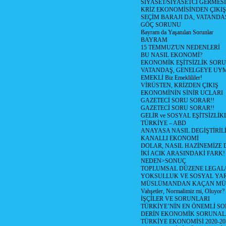
SİYASET/SİYASETCİ GERMESİ
KRİZ EKONOMİSİNDEN ÇIKIŞ
SEÇİM BARAJI DA, VATANDAŞ
GÖÇ SORUNU
Bayram da Yaşanılan Sorunlar
BAYRAM
15 TEMMUZ'UN NEDENLERİ
BU NASIL EKONOMİ?
EKONOMİK EŞİTSİZLİK SOR
VATANDAŞ, GENELGEYE UY
EMEKLİ Biz Emeklililer!
VİRÜSTEN, KRİZDEN ÇIKIŞ
EKONOMİNİN SİNİR UCLARI
GAZETECİ SORU SORAR!!
GAZETECİ SORU SORAR!!
GELİR ve SOSYAL EŞİTSİZLİK
TÜRKİYE – ABD
ANAYASA NASIL DEGİŞTİRİL
KANALLI EKONOMİ
DOLAR, NASIL HAZİNEMİZE D
İKİ ACIK ARASINDAKİ FARK!
NEDEN>SONUÇ
TOPLUMSAL DÜZENE LEGAL/
YOKSULLUK VE SOSYAL Y
MÜSLÜMANDAN KAÇAN MÜ
Vahşetler, Normalimiz mi, Oluyor?
İŞÇİLER VE SORUNLARI
TÜRKİYE’NİN EN ÖNEMLİ SO
DERİN EKONOMİK SORUNA
TÜRKİYE EKONOMİSİ 2020-20