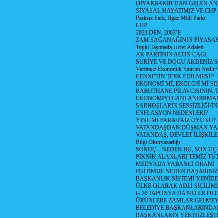
DİYARBAKIR DAN GELEN AN
SİYASAL HAYATIMIZ VE CHP
Parksız Park, Ilgaz Milli Parkı
CHP
2023 DEN, 2003’E
ZAM SAĞANAĞININ PİYASAY
Toplu Taşımada Ücret Adaleti
AK PARTİNİN ALTIN CAGI
SURİYE VE DOGU AKDENİZ 
Verimsiz Ekonomik Yatırım Nedir?
CENNETİN TERK EDİLMESİ!!
EKONOMİ Mİ, EKOLOJİ Mİ 
BARUTHANE PİLAVCISININ, 
EKONOMİYİ CANLANDIRMANI
SARHOŞLARIN SESSİZLİĞİ/İNİ
ENFLASYON NEDENLERİ?
YİNE Mİ PARA/FAİZ OYUNU?
VATANDAŞDAN DÜŞMAN Y
VATANDAŞ, DEVLET İLİŞKİLE
Bilgi Okuryazarlığı
SONUÇ – NEDEN BU, SON UÇ
PİKNİK ALANLARI TEMİZ TU
MEDYADA YABANCI ORANI
EGİTİMDE NEDEN BAŞARISIZ
BAŞKANLIK SİSTEMİ YENİDE
ÜLKE OLARAK ADLİ SİCİLİM
G 20 JAPONYA DA NELER OLDU? 
ÜRÜNLERE ZAMLAR GELMEYE B
BELEDİYE BAŞKANLARINDAN
BAŞKANLARIN YEKİSİZLEŞTİ