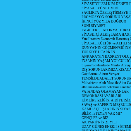
SİYASETCİLERİ KİM DENETL
SİYASAL YÖNETİM DİLİ
SAGLIKTA ÖZELEŞTİRMEYE T
PROMOSYON SORUNU YAŞA
İKİNCİ YÜZ YILA DOĞRU!!
SUNİ SİYASET
İNGİLTERE, JAPONYA, TÜRK
SİYASETÇİ ALKIŞLAMA HAST
Yüz Liramızı Ekonomik Harcamış 
SİYASAL KÜLTÜR ve ALTILI 
DÜNYA'NIN GÖÇMEN/SIĞIN
TÜRKİYE UCARKEN
ANKARA'NIN BAŞKENT OLU
İNSANIN YAŞAM YOLCULU
Siyasal Söylemlerde Mantık Arayışl
DIŞ SORUNLARIMIZA KISACA
Göç Sorunu Alarm Veriyor!!
TEMSİLDE ADALET SORUNUM
Muhalefetin Altılı Masa ile Altın Ca
altılı masada aday belirleme sancılar
VATANDAŞ OLAMAYANLAR
DEMOKRASİ AYARLARI
KİMLİKSİZLİĞİN, AİDİYETSİ
SAVAŞ ve ZAFERİN MEŞRUL
KAMU AÇILIŞLARININ SİYAS
BİLİM İSTEYEN VAR MI?
GENÇLER ve BİZ
AK PARTİ'NİN 21 YILI
UZAY GÜNEŞ ENERJİ SİSTEM