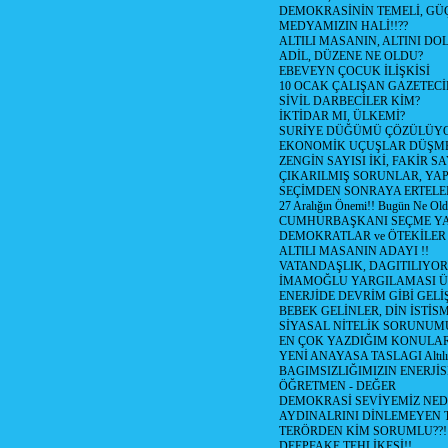
DEMOKRASİNİN TEMELİ, GÜÇ
MEDYAMIZIN HALİ!!??
ALTILI MASANIN, ALTINI D
ADİL, DÜZENE NE OLDU?
EBEVEYN ÇOCUK İLİŞKİSİ
10 OCAK ÇALIŞAN GAZETEC
SİVİL DARBECİLER KİM?
İKTİDAR MI, ÜLKEMİ?
SURİYE DÜĞÜMÜ ÇÖZÜLÜY
EKONOMİK UÇUŞLAR DÜŞME
ZENGİN SAYISI İKİ, FAKİR S
ÇIKARILMIŞ SORUNLAR, YA
SEÇİMDEN SONRAYA ERTEL
27 Aralığın Önemi!! Bugün Ne Ol
CUMHURBAŞKANI SEÇME YA
DEMOKRATLAR ve ÖTEKİLER
ALTILI MASANIN ADAYI !!
VATANDAŞLIK, DAGITILIYOR
İMAMOĞLU YARGILAMASI Ü
ENERJİDE DEVRİM GİBİ GEL
BEBEK GELİNLER, DİN İSTİS
SİYASAL NİTELİK SORUNUM
EN ÇOK YAZDIĞIM KONULA
YENİ ANAYASA TASLAGI Altılı
BAGIMSIZLIĞIMIZIN ENERJİS
ÖĞRETMEN - DEĞER
DEMOKRASİ SEVİYEMİZ NED
AYDINALRINI DİNLEMEYEN
TERÖRDEN KİM SORUMLU??!
DEEPFAKE TEHLİKESİ!!