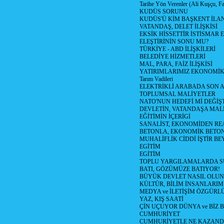
Tarihe Yön Verenler (Ali Kuşçu, Fa
KUDÜS SORUNU
KUDÜS'Ü KİM BAŞKENT İLAN
VATANDAŞ, DELET İLİŞKİSİ
EKSİK HİSSETTİR İSTİSMAR 
ELEŞTİRİNİN SONU MU?
TÜRKİYE - ABD İLİŞKİLERİ
BELEDİYE HİZMETLERİ
MAL, PARA, FAİZ İLİŞKİSİ
YATIRIMLARIMIZ EKONOMİK
Tarım Vadileri
ELEKTRİKLİ ARABADA SON
TOPLUMSAL MALİYETLER
NATO'NUN HEDEFİ Mİ DEĞİŞT
DEVLETİN, VATANDAŞA MAL
EĞİTİMİN İÇERİGİ
SANALİST, EKONOMİDEN RE
BETONLA, EKONOMİK BETO
MUHALİFLİK CİDDİ İŞTİR BE
EGİTİM
EGİTİM
TOPLU YARGILAMALARDA S
BATI, GÖZÜMÜZE BATIYOR!
BÜYÜK DEVLET NASIL OLUN
KÜLTÜR, BİLİM İNSANLARIM
MEDYA ve İLETİŞİM ÖZGÜRL
YAZ, KIŞ SAATİ
ÇİN UÇUYOR DÜNYA ve BİZ
CUMHURİYET
CUMHURİYETLE NE KAZAND