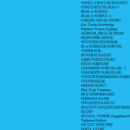
YAPICI, YIKICI MUHALEFET
GÖNLÜMÜZ NE DOLU?
IRAK ve SURİYE
IRAK ve SURİYE -1
GERÇEK AHLAK NEDİR?
Çin, Üretim Seferberligi
Parkların Ticarete Açılması
ALİMLER, BİLGİ, İKTİDAR
EKONOMİK DENGE
DÜĞÜNDE EĞLENİLİR
İŞ ve İSTİHDAM SORUNU
VERİMLİLİK
BOYABAT KALESİ
AŞIRI PARTİZANLIK!!
DAVET KRİZLERİ
ÜLKEMİZİN SORUNLARI - 1
ÜLKEMİZİN SORUNLARI
YÖNETİCİLERİMİZDEN FABRİ
VATANDAŞLIK
DEDEM ÖLDÜ!!
Plan, Proje Yönümüz
MUZ DEMOKRASİSİ
SERMAYE HAZIR
SİYASETEN KAVGA!!
MALİYET ANALİSTLERİ NERE
ÖLÜM!!
SİYASAL TAHKİR (Aşagılama Onu
Toplumsal Aidiyet
DEVLET YÖNETİMİ
DOĞA, ÇEVRE