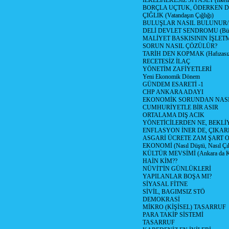
İLKELİ/İLKESİZ SİYASET (İlkeli/
BORÇLA UÇTUK, ÖDERKEN D
ÇIĞLIK (Vatandaşın Çığlığı)
BULUŞLAR NASIL BULUNUR
DELİ DEVLET SENDROMU (Büyük
MALİYET BASKISININ İŞLE
SORUN NASIL ÇÖZÜLÜR?
TARİH DEN KOPMAK (Hafızasız
RECETESİZ İLAÇ
YÖNETİM ZAFİYETLERİ
Yeni Ekonomik Dönem
GÜNDEM ESARETİ -1
CHP ANKARA ADAYI
EKONOMİK SORUNDAN NASIL
CUMHURİYETLE BİR ASIR
ORTALAMA DIŞ ACIK
YÖNETİCİLERDEN NE, BEKLİ
ENFLASYON İNER DE, ÇIKA
ASGARİ ÜCRETE ZAM ŞART O
EKONOMİ (Nasıl Düştü, Nasıl Çı
KÜLTÜR MEVSİMİ (Ankara da Kül
HAİN KİM??
NÜVİT'İN GÜNLÜKLERİ
YAPILANLAR BOŞA MI?
SİYASAL FİTNE
SİVİL, BAGIMSIZ STÖ
DEMOKRASİ
MİKRO (KİŞİSEL) TASARRUF
PARA TAKİP SİSTEMİ
TASARRUF