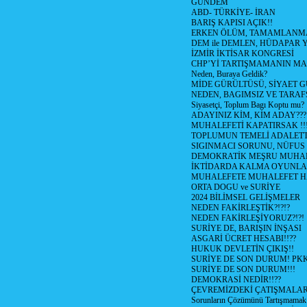
GÜNDEM
ABD- TÜRKİYE- İRAN
BARIŞ KAPISI AÇIK!!
ERKEN ÖLÜM, TAMAMLANMA
DEM ile DEMLEN, HÜDAPAR
İZMİR İKTİSAR KONGRESİ
CHP’Yİ TARTIŞMAMANIN MAL
Neden, Buraya Geldik?
MİDE GÜRÜLTÜSÜ, SİYAET 
NEDEN, BAGIMSIZ VE TARAF
Siyasetçi, Toplum Bagı Koptu mu?
ADAYINIZ KİM, KİM ADAY???
MUHALEFETİ KAPATIRSAK !!
TOPLUMUN TEMELİ ADALETTİ
SIGINMACI SORUNU, NÜFUS
DEMOKRATİK MEŞRU MUHAL
İKTİDARDA KALMA OYUNLA
MUHALEFETE MUHALEFET H
ORTA DOGU ve SURİYE
2024 BİLİMSEL GELİŞMELER
NEDEN FAKİRLEŞTİK?!?!?
NEDEN FAKİRLEŞİYORUZ?!?!
SURİYE DE, BARIŞIN İNŞASI
ASGARİ ÜCRET HESABI!!??
HUKUK DEVLETİN ÇIKIŞ!!
SURİYE DE SON DURUM! PK
SURİYE DE SON DURUM!!!
DEMOKRASİ NEDİR!!??
ÇEVREMİZDEKİ ÇATIŞMALAR (S
Sorunların Çözümünü Tartışmamak