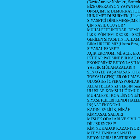
(Döviz Artışı ve Nedenleri, Sorumlu
BİZE OPERASYON YAPAN HA
ÖNSEÇİMSİZ DEMORKASİ OL
HÜKÜMET DÜŞÜRMEK (Hükümet
SİYASETÇİ DİNLEME/ŞEÇME 
ÇİN NASIL UÇUYOR?
MUHALEFET İKTİDAR, DEMO
İLKE, YÖNTEM, DEGER = SEÇ
GERİLEN SİYASETİN PATLAM
BİNA ÜRETİR Mİ? (Üreten Bina, 
SİYASAL ESARET!!
AÇIK EKONOMİ Mİ, AÇIK EK
İKTİDAR PATİSİNE BİR KAÇ Ö
EKONOMİMİZ BETONLAŞTI M
YASTIK MÜLAHAZALARI!!
SEN ÖYLE YAŞAMASAN, O B
TOSYALI GENÇLER OKUMAY
ULUSÖTESİ OPERASYONLAR
ALLAH BELANIZI VERSİN Suriy
ULUSLAR KOMŞULUĞUMUZ
MUHALEFET KOALİSYONU/İT
SİYASETÇİLERİ KENDİ HALL
İNŞAAT EKONOMİ
KADIN, EVLİLİK, NİKÂH
KİMYASAL SALDIRI
MESLEK ODALARI VE SİVİL
DİL İŞKENCESİ!!
KİM NE KADAR KAZANIYOR
MEDYA TANIMA SANATI
BETON LOBİSİ BASTIRIYOR