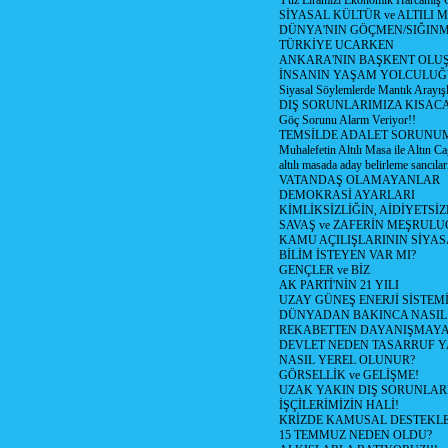
Yüz Liramızı Ekonomik Harcamış 
SİYASAL KÜLTÜR ve ALTILI 
DÜNYA'NIN GÖÇMEN/SIĞIN
TÜRKİYE UCARKEN
ANKARA'NIN BAŞKENT OLU
İNSANIN YAŞAM YOLCULU
Siyasal Söylemlerde Mantık Arayışl
DIŞ SORUNLARIMIZA KISACA
Göç Sorunu Alarm Veriyor!!
TEMSİLDE ADALET SORUNUM
Muhalefetin Altılı Masa ile Altın Ca
altılı masada aday belirleme sancılar
VATANDAŞ OLAMAYANLAR
DEMOKRASİ AYARLARI
KİMLİKSİZLİĞİN, AİDİYETSİ
SAVAŞ ve ZAFERİN MEŞRUL
KAMU AÇILIŞLARININ SİYAS
BİLİM İSTEYEN VAR MI?
GENÇLER ve BİZ
AK PARTİ'NİN 21 YILI
UZAY GÜNEŞ ENERJİ SİSTEM
DÜNYADAN BAKINCA NASI
REKABETTEN DAYANIŞMAY
DEVLET NEDEN TASARRUF 
NASIL YEREL OLUNUR?
GÖRSELLİK ve GELİŞME!
UZAK YAKIN DIŞ SORUNLAR
İŞÇİLERİMİZİN HALİ!
KRİZDE KAMUSAL DESTEKL
15 TEMMUZ NEDEN OLDU?