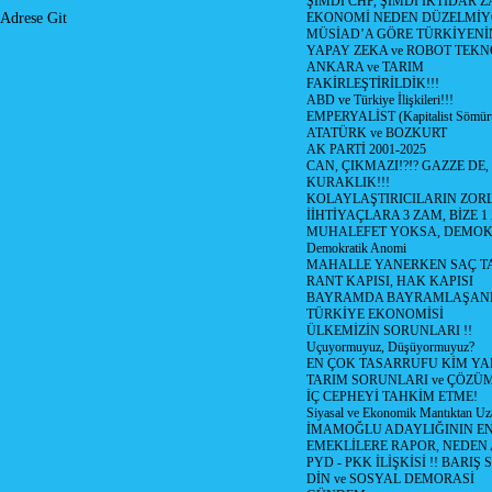
ŞİMDİ CHP, ŞİMDİ İKTİDAR Z
EKONOMİ NEDEN DÜZELMİY
Adrese Git
MÜSİAD’A GÖRE TÜRKİYENİ
YAPAY ZEKA ve ROBOT TEKN
ANKARA ve TARIM
FAKİRLEŞTİRİLDİK!!!
ABD ve Türkiye İlişkileri!!!
EMPERYALİST (Kapitalist Sömü
ATATÜRK ve BOZKURT
AK PARTİ 2001-2025
CAN, ÇIKMAZI!?!? GAZZE DE,
KURAKLIK!!!
KOLAYLAŞTIRICILARIN ZORL
İİHTİYAÇLARA 3 ZAM, BİZE 1
MUHALEFET YOKSA, DEMOK
Demokratik Anomi
MAHALLE YANERKEN SAÇ T
RANT KAPISI, HAK KAPISI
BAYRAMDA BAYRAMLAŞAN
TÜRKİYE EKONOMİSİ
ÜLKEMİZİN SORUNLARI !!
Uçuyormuyuz, Düşüyormuyuz?
EN ÇOK TASARRUFU KİM YA
TARIM SORUNLARI ve ÇÖZÜ
İÇ CEPHEYİ TAHKİM ETME!
Siyasal ve Ekonomik Mantıktan Uz
İMAMOĞLU ADAYLIĞININ EN
EMEKLİLERE RAPOR, NEDEN
PYD - PKK İLİŞKİSİ !! BARIŞ 
DİN ve SOSYAL DEMORASİ