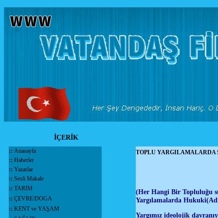
İÇERİK
::
Anasayfa
TOPLU YARGILAMALARDA 
::
Haberler
::
Yazarlar
::
Sesli Makale
::
TARIM
(Her Hangi Bir Topluluğu 
::
ÇEVRE/DOGA
Yargılamalarda Hukuki(Adi
::
KENT ve YAŞAM
Yargımız ideolojik davranıyo