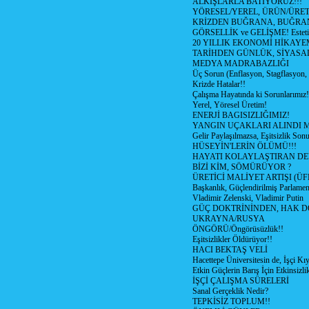
ALKIŞLARLA BATIYORUZ!!!
YÖRESEL/YEREL, ÜRÜN/ÜRE
KRİZDEN BUĞRANA, BUĞRA
GÖRSELLİK ve GELİŞME! Estetik m
20 YILLIK EKONOMİ HİKAYEM
TARİHDEN GÜNLÜK, SİYASA
MEDYA MADRABAZLIĞI
Üç Sorun (Enflasyon, Stagflasyon,
Krizde Hatalar!!
Çalışma Hayatında ki Sorunlarımız!
Yerel, Yöresel Üretim!
ENERJİ BAGISIZLIĞIMIZ!
YANGIN UÇAKLARI ALINDI M
Gelir Paylaşılmazsa, Eşitsizlik Sonu
HÜSEYİN'LERİN ÖLÜMÜ!!!
HAYATI KOLAYLAŞTIRAN D
BİZİ KİM, SÖMÜRÜYOR ?
ÜRETİCİ MALİYET ARTIŞI (ÜF
Başkanlık, Güçlendirilmiş Parlamen
Vladimir Zelenski, Vladimir Putin
GÜÇ DOKTRİNİNDEN, HAK D
UKRAYNA/RUSYA
ÖNGÖRÜ/Öngörüsüzlük!!
Eşitsizlikler Öldürüyor!!
HACI BEKTAŞ VELİ
Hacettepe Üniversitesin de, İşçi Kıy
Etkin Güçlerin Barış İçin Etkinsizlik
İŞÇİ ÇALIŞMA SÜRELERİ
Sanal Gerçeklik Nedir?
TEPKİSİZ TOPLUM!!