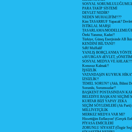
SOSYAL SORUMLULUĞUMUZ!
PARA TAKİP SİSTEMİ
DEVLET NEDİR?
NEDEN MUHALİFİM!!??
Kim TASARRUF Yapacak? Devlet m
İSTİKLAL MARŞI
TASARLAMA/MODELLEME/Ü
Öteki Yanımız, Kadın!!
Türkiye, Güneş Enerjisinde AB İkin
KENDİNİ BİL/TANI!!
SıRf MuHaliF
YANLIŞ BORÇLANMA YÖNTEM
sAVURGAN dEVLET, yÖNETİM
SOSYAL MEDYA VE AHLAK!!!
Konusuz Kalmak!!
İŞSİZLİK
VATANDAŞIN KUYRUK HİKA
İZSİZLİK!!
TEMEL SORUN!! (Aklı, Bilimi Dı
Sorumlu, Sorumsuzlar!!
BAŞKENT POSTASINDAN K
BELEDİYE BAŞKANI SEÇİMİ 
KURTAR BİZİ YAPAY ZEKA
SEÇİM SÖYLEMLERİ (Ak Parti)
MİLLİYETÇİLİK
MERKEZ MEDYA VAR MI?
Hissettiğim Enflasyon! (Gerçek En
PİYASA EMİCİLERİ
ZORUNLU SİYASET (Özgür Seç