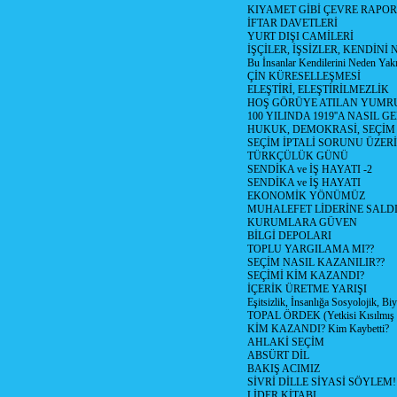
KIYAMET GİBİ ÇEVRE RAPO
İFTAR DAVETLERİ
YURT DIŞI CAMİLERİ
İŞÇİLER, İŞSİZLER, KENDİN
Bu İnsanlar Kendilerini Neden Yak
ÇİN KÜRESELLEŞMESİ
ELEŞTİRİ, ELEŞTİRİLMEZLİK
HOŞ GÖRÜYE ATILAN YUMR
100 YILINDA 1919''A NASIL G
HUKUK, DEMOKRASİ, SEÇİM
SEÇİM İPTALİ SORUNU ÜZER
TÜRKÇÜLÜK GÜNÜ
SENDİKA ve İŞ HAYATI -2
SENDİKA ve İŞ HAYATI
EKONOMİK YÖNÜMÜZ
MUHALEFET LİDERİNE SALD
KURUMLARA GÜVEN
BİLGİ DEPOLARI
TOPLU YARGILAMA MI??
SEÇİM NASIL KAZANILIR??
SEÇİMİ KİM KAZANDI?
İÇERİK ÜRETME YARIŞI
Eşitsizlik, İnsanlığa Sosyolojik, Bi
TOPAL ÖRDEK (Yetkisi Kısılmış 
KİM KAZANDI? Kim Kaybetti?
AHLAKİ SEÇİM
ABSÜRT DİL
BAKIŞ ACIMIZ
SİVRİ DİLLE SİYASİ SÖYLEM!
LİDER KİTABI