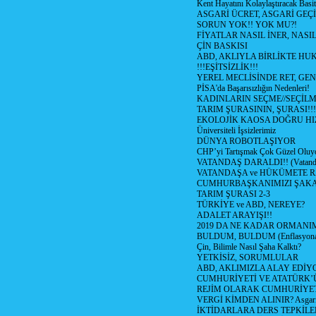
Kent Hayatını Kolaylaştıracak Basi
ASGARİ ÜCRET, ASGARİ GEÇ
SORUN YOK!! YOK MU?!
FİYATLAR NASIL İNER, NASI
ÇİN BASKISI
ABD, AKLIYLA BİRLİKTE HU
!!!EŞİTSİZLİK!!!
YEREL MECLİSİNDE RET, GEN
PİSA'da Başarısızlığın Nedenleri!
KADINLARIN SEÇME//SEÇİL
TARIM ŞURASININ, ŞURASI!!!
EKOLOJİK KAOSA DOĞRU HI
Üniversiteli İşsizlerimiz
DÜNYA ROBOTLAŞIYOR
CHP’yi Tartışmak Çok Güzel Oluy
VATANDAŞ DARALDI!! (Vatandaş
VATANDAŞA ve HÜKÜMETE R
CUMHURBAŞKANIMIZI ŞAK
TARIM ŞURASI 2-3
TÜRKİYE ve ABD, NEREYE?
ADALET ARAYIŞI!!
2019 DA NE KADAR ORMANIM
BULDUM, BULDUM (Enflasyona 
Çin, Bilimle Nasıl Şaha Kalktı?
YETKİSİZ, SORUMLULAR
ABD, AKLIMIZLA ALAY EDİYO
CUMHURİYETİ VE ATATÜRK’
REJİM OLARAK CUMHURİYE
VERGİ KİMDEN ALINIR? Asgari 
İKTİDARLARA DERS TEPKİLE