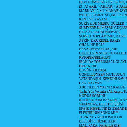
DEVLETİMİZ BÜYÜYOR MU,
(3 - A) AKIL > AHLAK > ADAL
MARKAYLA MI, MAKARNAYLA
PARTİLERİMİZE SEÇİMLİ KO
KENT VE YAŞAM
SURİYE DE MEŞRU GÜÇLER -
SURİYEDE Kİ MEŞRU GÜÇLE
ULUSAL EKONOMİ/PARA
SERVET TOPLAMIMIZ, DAGIL
AFRİN’E KÜRESEL BAKIŞ
OHAL, NE HAL?
BAŞARI/SİYASİ BAŞARI
GELECEGİN SORUNU GELECEK
RETORİK/BELAGAT
İRAN DA TOPLUMSAL OLAY
ORTAK DİL
BUGÜN YILBAŞI
GÖNÜLLÜYSEN MUTLUSUN
VATANDAŞIN, KENDİNİ SAV
CAN HAYVAN
ABD NEDEN YALNIZ KALDI?
Tarihe Yön Verenler (Ali Kuşçu, Fa
KUDÜS SORUNU
KUDÜS'Ü KİM BAŞKENT İLAN
VATANDAŞ, DELET İLİŞKİSİ
EKSİK HİSSETTİR İSTİSMAR 
ELEŞTİRİNİN SONU MU?
TÜRKİYE - ABD İLİŞKİLERİ
BELEDİYE HİZMETLERİ
MAL, PARA, FAİZ İLİŞKİSİ