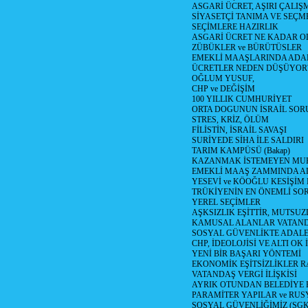
ASGARİ ÜCRET, AŞIRI ÇALIŞ
SİYASETÇİ TANIMA VE SEÇME
SEÇİMLERE HAZIRLIK
ASGARİ ÜCRET NE KADAR OLM
ZÜBÜKLER ve BÜRÜTÜSLER
EMEKLİ MAAŞLARINDA ADA
ÜCRETLER NEDEN DÜŞÜYOR
OĞLUM YUSUF,
CHP ve DEĞİŞİM
100 YILLIK CUMHURİYET
ORTA DOGUNUN İSRAİL SO
STRES, KRİZ, ÖLÜM
FİLİSTİN, İSRAİL SAVAŞI
SURİYEDE SİHA İLE SALDIRI
TARIM KAMPÜSÜ (Bakap)
KAZANMAK İSTEMEYEN MU
EMEKLİ MAAŞ ZAMMINDA A
YESEVİ ve KÖOĞLU KESİŞİM
TRÜKİYENİN EN ÖNEMLİ SO
YEREL SEÇİMLER
AŞKSIZLIK EŞİTTİR, MUTSUZ
KAMUSAL ALANLAR VATAND
SOSYAL GÜVENLİKTE ADALE
CHP, İDEOLOJİSİ VE ALTI OK 
YENİ BİR BAŞARI YÖNTEMİ
EKONOMİK EŞİTSİZLİKLER 
VATANDAŞ VERGİ İLİŞKİSİ
AYRIK OTUNDAN BELEDİYE
PARAMİTER YAPILAR ve RUS
SOSYAL GÜVENLİĞİMİZ (SGK