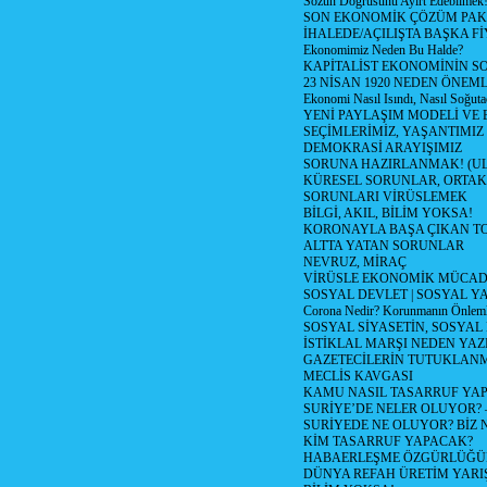
Sözün Doğrusunu Ayırt Edebilmek
SON EKONOMİK ÇÖZÜM PAK
İHALEDE/AÇILIŞTA BAŞKA F
Ekonomimiz Neden Bu Halde?
KAPİTALİST EKONOMİNİN S
23 NİSAN 1920 NEDEN ÖNEML
Ekonomi Nasıl Isındı, Nasıl Soğuta
YENİ PAYLAŞIM MODELİ VE
SEÇİMLERİMİZ, YAŞANTIMIZ
DEMOKRASİ ARAYIŞIMIZ
SORUNA HAZIRLANMAK! (U
KÜRESEL SORUNLAR, ORTAK
SORUNLARI VİRÜSLEMEK
BİLGİ, AKIL, BİLİM YOKSA!
KORONAYLA BAŞA ÇIKAN TO
ALTTA YATAN SORUNLAR
NEVRUZ, MİRAÇ
VİRÜSLE EKONOMİK MÜCAD
SOSYAL DEVLET | SOSYAL Y
Corona Nedir? Korunmanın Önlemle
SOSYAL SİYASETİN, SOSYAL
İSTİKLAL MARŞI NEDEN YAZI
GAZETECİLERİN TUTUKLAN
MECLİS KAVGASI
KAMU NASIL TASARRUF YAP
SURİYE’DE NELER OLUYOR? – 1
SURİYEDE NE OLUYOR? BİZ 
KİM TASARRUF YAPACAK?
HABAERLEŞME ÖZGÜRLÜĞÜN
DÜNYA REFAH ÜRETİM YARIŞ