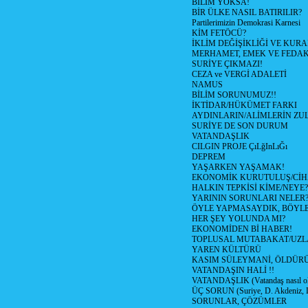
BİLİM YOKSA!
BİR ÜLKE NASIL BATIRILIR?
Partilerimizin Demokrasi Karnesi
KİM FETÖCÜ?
İKLİM DEĞİŞİKLİĞİ VE KURA
MERHAMET, EMEK VE FEDA
SURİYE ÇIKMAZI!
CEZA ve VERGİ ADALETİ
NAMUS
BİLİM SORUNUMUZ!!
İKTİDAR/HÜKÜMET FARKI
AYDINLARIN/ALİMLERİN ZUL
SURİYE DE SON DURUM
VATANDAŞLIK
CILGIN PROJE ÇıLğInLıĞı
DEPREM
YAŞARKEN YAŞAMAK!
EKONOMİK KURUTULUŞ/Cİ
HALKIN TEPKİSİ KİME/NEYE?
YARININ SORUNLARI NELER
ÖYLE YAPMASAYDIK, BÖYLE
HER ŞEY YOLUNDA MI?
EKONOMİDEN Bİ HABER!
TOPLUSAL MUTABAKAT/UZL
YAREN KÜLTÜRÜ
KASIM SÜLEYMANİ, ÖLDÜR
VATANDAŞIN HALİ !!
VATANDAŞLIK (Vatandaş nasıl ol
ÜÇ SORUN (Suriye, D. Akdeniz, 
SORUNLAR, ÇÖZÜMLER