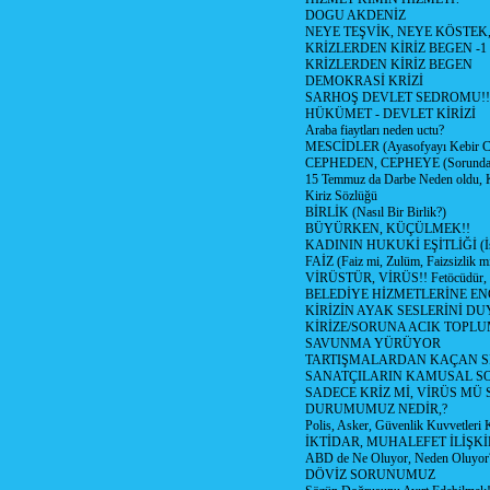
DOGU AKDENİZ
NEYE TEŞVİK, NEYE KÖSTEK
KRİZLERDEN KİRİZ BEGEN -1
KRİZLERDEN KİRİZ BEGEN
DEMOKRASİ KRİZİ
SARHOŞ DEVLET SEDROMU!!
HÜKÜMET - DEVLET KİRİZİ
Araba fiaytları neden uctu?
MESCİDLER (Ayasofyayı Kebir C
CEPHEDEN, CEPHEYE (Sorundan
15 Temmuz da Darbe Neden oldu, 
Kiriz Sözlüğü
BİRLİK (Nasıl Bir Birlik?)
BÜYÜRKEN, KÜÇÜLMEK!!
KADININ HUKUKİ EŞİTLİĞİ (İsta
FAİZ (Faiz mi, Zulüm, Faizsizlik m
VİRÜSTÜR, VİRÜS!! Fetöcüdür, 
BELEDİYE HİZMETLERİNE E
KİRİZİN AYAK SESLERİNİ D
KİRİZE/SORUNA ACIK TOPL
SAVUNMA YÜRÜYOR
TARTIŞMALARDAN KAÇAN Sİ
SANATÇILARIN KAMUSAL S
SADECE KRİZ Mİ, VİRÜS MÜ
DURUMUMUZ NEDİR,?
Polis, Asker, Güvenlik Kuvvetleri 
İKTİDAR, MUHALEFET İLİŞKİ
ABD de Ne Oluyor, Neden Oluyor
DÖVİZ SORUNUMUZ