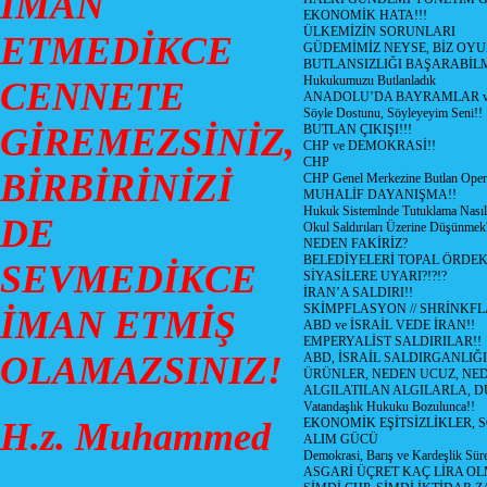
İMAN
EKONOMİK HATA!!!
ÜLKEMİZİN SORUNLARI
ETMEDİKCE
GÜDEMİMİZ NEYSE, BİZ OYU
BUTLANSIZLIĞI BAŞARABİLM
Hukukumuzu Butlanladık
CENNETE
ANADOLU’DA BAYRAMLAR ve
Söyle Dostunu, Söyleyeyim Seni!!
GİREMEZSİNİZ,
BUTLAN ÇIKIŞI!!!
CHP ve DEMOKRASİ!!
CHP
BİRBİRİNİZİ
CHP Genel Merkezine Butlan Oper
MUHALİF DAYANIŞMA!!
Hukuk Sistemlnde Tutuklama Nasıl
DE
Okul Saldırıları Üzerine Düşünmek
NEDEN FAKİRİZ?
BELEDİYELERİ TOPAL ÖRDE
SEVMEDİKCE
SİYASİLERE UYARI?!?!?
İRAN’A SALDIRI!!
SKİMPFLASYON // SHRİNKF
İMAN ETMİŞ
ABD ve İSRAİL VEDE İRAN!!
EMPERYALİST SALDIRILAR!!
OLAMAZSINIZ!
ABD, İSRAİL SALDIRGANLIĞI
ÜRÜNLER, NEDEN UCUZ, NED
ALGILATILAN ALGILARLA, D
Vatandaşlık Hukuku Bozulunca!!
H.z. Muhammed
EKONOMİK EŞİTSİZLİKLER, 
ALIM GÜCÜ
Demokrasi, Barış ve Kardeşlik Süre
ASGARİ ÜÇRET KAÇ LİRA OL