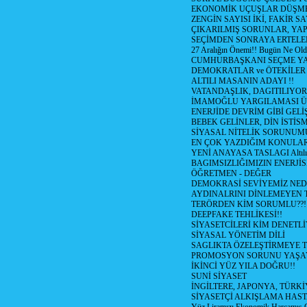
EKONOMİK UÇUŞLAR DÜŞME
ZENGİN SAYISI İKİ, FAKİR S
ÇIKARILMIŞ SORUNLAR, YA
SEÇİMDEN SONRAYA ERTEL
27 Aralığın Önemi!! Bugün Ne Ol
CUMHURBAŞKANI SEÇME YA
DEMOKRATLAR ve ÖTEKİLER
ALTILI MASANIN ADAYI !!
VATANDAŞLIK, DAGITILIYOR
İMAMOĞLU YARGILAMASI Ü
ENERJİDE DEVRİM GİBİ GEL
BEBEK GELİNLER, DİN İSTİS
SİYASAL NİTELİK SORUNUM
EN ÇOK YAZDIĞIM KONULA
YENİ ANAYASA TASLAGI Altılı
BAGIMSIZLIĞIMIZIN ENERJİS
ÖĞRETMEN - DEĞER
DEMOKRASİ SEVİYEMİZ NED
AYDINALRINI DİNLEMEYEN
TERÖRDEN KİM SORUMLU??!
DEEPFAKE TEHLİKESİ!!
SİYASETCİLERİ KİM DENETL
SİYASAL YÖNETİM DİLİ
SAGLIKTA ÖZELEŞTİRMEYE T
PROMOSYON SORUNU YAŞA
İKİNCİ YÜZ YILA DOĞRU!!
SUNİ SİYASET
İNGİLTERE, JAPONYA, TÜRK
SİYASETÇİ ALKIŞLAMA HAST