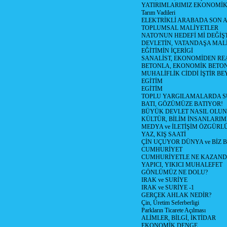
YATIRIMLARIMIZ EKONOMİK
Tarım Vadileri
ELEKTRİKLİ ARABADA SON
TOPLUMSAL MALİYETLER
NATO'NUN HEDEFİ Mİ DEĞİŞT
DEVLETİN, VATANDAŞA MAL
EĞİTİMİN İÇERİGİ
SANALİST, EKONOMİDEN RE
BETONLA, EKONOMİK BETO
MUHALİFLİK CİDDİ İŞTİR BE
EGİTİM
EGİTİM
TOPLU YARGILAMALARDA S
BATI, GÖZÜMÜZE BATIYOR!
BÜYÜK DEVLET NASIL OLUN
KÜLTÜR, BİLİM İNSANLARIM
MEDYA ve İLETİŞİM ÖZGÜRL
YAZ, KIŞ SAATİ
ÇİN UÇUYOR DÜNYA ve BİZ
CUMHURİYET
CUMHURİYETLE NE KAZAND
YAPICI, YIKICI MUHALEFET
GÖNLÜMÜZ NE DOLU?
IRAK ve SURİYE
IRAK ve SURİYE -1
GERÇEK AHLAK NEDİR?
Çin, Üretim Seferberligi
Parkların Ticarete Açılması
ALİMLER, BİLGİ, İKTİDAR
EKONOMİK DENGE