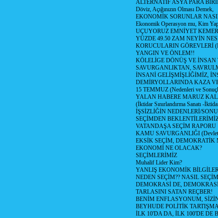
ALTERNATİF ASYA PARA BİRİ
Döviz, Açığınızın Olması Demek,
EKONOMİK SORUNLAR NASIL
Ekonomik Operasyon mu, Kim Yap
UÇUYORUZ EMNİYET KEMERİN
YÜZDE 49.50 ZAM NEYİN NES
KORUCULARIN GÖREVLERİ (Polis
YANGIN VE ÖNLEM!!
KÖLELİGE DÖNÜŞ VE İNSAN 
SAVURGANLIKTAN, SAVRULM
İNSANİ GELİŞMİŞLİĞİMİZ, İ
DEMİRYOLLARINDA KAZA V
15 TEMMUZ (Nedenleri ve Sonuçl
YALAN HABERE MARUZ KA
(İktidar Sınırlandırma Sanatı -İktida
İŞSİZLİĞİN NEDENLERİ/SON
SEÇİMDEN BEKLENTİLERİMİZ
VATANDAŞA SEÇİM RAPORU
KAMU SAVURGANLIĞI (Devlet n
EKSİK SEÇİM, DEMOKRATİK 
EKONOMİ NE OLACAK?
SEÇİMLERİMİZ
Muhalif Lider Kim?
YANLIŞ EKONOMİK BİLGİLE
NEDEN SEÇİM?? NASIL SEÇİM
DEMOKRASİ DE, DEMOKRASİ
TARLASINI SATAN REÇBER!
BENİM ENFLASYONUM, SİZ
BEYHUDE POLİTİK TARTIŞMA
İLK 10'DA DA, İLK 100'DE D