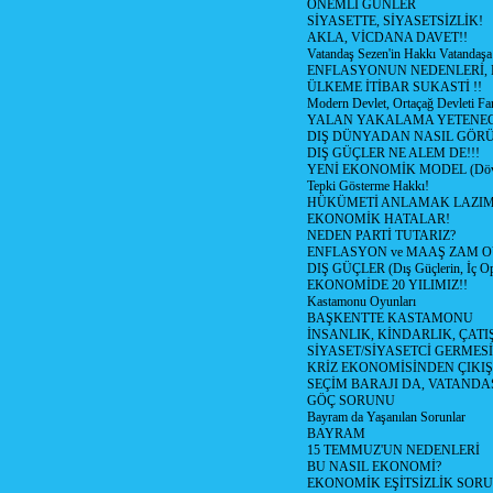
ÖNEMLİ GÜNLER
SİYASETTE, SİYASETSİZLİK!
AKLA, VİCDANA DAVET!!
Vatandaş Sezen'in Hakkı Vatandaşa
ENFLASYONUN NEDENLERİ, N
ÜLKEME İTİBAR SUKASTİ !!
Modern Devlet, Ortaçağ Devleti Far
YALAN YAKALAMA YETENEG
DIŞ DÜNYADAN NASIL GÖR
DIŞ GÜÇLER NE ALEM DE!!!
YENİ EKONOMİK MODEL (Dövize
Tepki Gösterme Hakkı!
HÜKÜMETİ ANLAMAK LAZI
EKONOMİK HATALAR!
NEDEN PARTİ TUTARIZ?
ENFLASYON ve MAAŞ ZAM 
DIŞ GÜÇLER (Dış Güçlerin, İç O
EKONOMİDE 20 YILIMIZ!!
Kastamonu Oyunları
BAŞKENTTE KASTAMONU
İNSANLIK, KİNDARLIK, ÇATI
SİYASET/SİYASETCİ GERMESİ
KRİZ EKONOMİSİNDEN ÇIKIŞ
SEÇİM BARAJI DA, VATANDAŞ
GÖÇ SORUNU
Bayram da Yaşanılan Sorunlar
BAYRAM
15 TEMMUZ'UN NEDENLERİ
BU NASIL EKONOMİ?
EKONOMİK EŞİTSİZLİK SOR