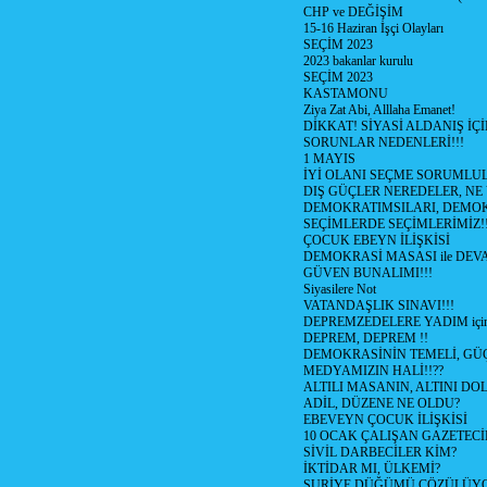
CHP ve DEĞİŞİM
15-16 Haziran İşçi Olayları
SEÇİM 2023
2023 bakanlar kurulu
SEÇİM 2023
KASTAMONU
Ziya Zat Abi, Alllaha Emanet!
DİKKAT! SİYASİ ALDANIŞ İÇİ
SORUNLAR NEDENLERİ!!!
1 MAYIS
İYİ OLANI SEÇME SORUMLU
DIŞ GÜÇLER NEREDELER, NE
DEMOKRATIMSILARI, DEMOK
SEÇİMLERDE SEÇİMLERİMİZ!
ÇOCUK EBEYN İLİŞKİSİ
DEMOKRASİ MASASI ile DEV
GÜVEN BUNALIMI!!!
Siyasilere Not
VATANDAŞLIK SINAVI!!!
DEPREMZEDELERE YADIM için
DEPREM, DEPREM !!
DEMOKRASİNİN TEMELİ, GÜÇ
MEDYAMIZIN HALİ!!??
ALTILI MASANIN, ALTINI D
ADİL, DÜZENE NE OLDU?
EBEVEYN ÇOCUK İLİŞKİSİ
10 OCAK ÇALIŞAN GAZETEC
SİVİL DARBECİLER KİM?
İKTİDAR MI, ÜLKEMİ?
SURİYE DÜĞÜMÜ ÇÖZÜLÜY