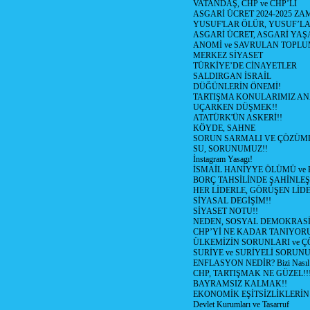
VATANDAŞ, CHP ve CHP’Lİ
ASGARİ ÜCRET 2024-2025 Z
YUSUF'LAR ÖLÜR, YUSUF’LA
ASGARİ ÜCRET, ASGARİ YAŞ
ANOMİ ve SAVRULAN TOPLU
MERKEZ SİYASET
TÜRKİYE’DE CİNAYETLER
SALDIRGAN İSRAİL
DÜĞÜNLERİN ÖNEMİ!
TARTIŞMA KONULARIMIZ AN
UÇARKEN DÜŞMEK!!
ATATÜRK'ÜN ASKERİ!!
KÖYDE, SAHNE
SORUN SARMALI VE ÇÖZÜML
SU, SORUNUMUZ!!
İnstagram Yasagı!
İSMAİL HANİYYE ÖLÜMÜ ve
BORÇ TAHSİLİNDE ŞAHİNLEŞ
HER LİDERLE, GÖRÜŞEN LİDE
SİYASAL DEGİŞİM!!
SİYASET NOTU!!
NEDEN, SOSYAL DEMOKRASİ
CHP’Yİ NE KADAR TANIYOR
ÜLKEMİZİN SORUNLARI ve 
SURİYE ve SURİYELİ SORUN
ENFLASYON NEDİR? Bizi Nasıl E
CHP, TARTIŞMAK NE GÜZEL!!
BAYRAMSIZ KALMAK!!
EKONOMİK EŞİTSİZLİKLERİN
Devlet Kurumları ve Tasarruf