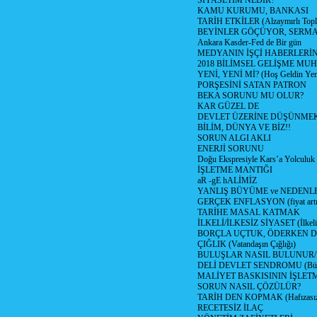
SİYASETİM NEDİR?
KAMU KURUMU, BANKASI
TARİH ETKİLER (Alzaymırlı Topl
BEYİNLER GÖÇÜYOR, SERM
Ankara Kasder-Fed de Bir gün
MEDYANIN İŞÇİ HABERLERİ
2018 BİLİMSEL GELİŞME MU
YENİ, YENİ Mİ? (Hoş Geldin Yeni
PORŞESİNİ SATAN PATRON
BEKA SORUNU MU OLUR?
KAR GÜZEL DE
DEVLET ÜZERİNE DÜŞÜNME
BİLİM, DÜNYA VE BİZ!!
SORUN ALGI AKLI
ENERJİ SORUNU
Doğu Ekspresiyle Kars’a Yolculuk
İŞLETME MANTIĞI
aR -gE hALİMİZ
YANLIŞ BÜYÜME ve NEDENLE
GERÇEK ENFLASYON (fiyat artış
TARİHE MASAL KATMAK
İLKELİ/İLKESİZ SİYASET (İlkeli/
BORÇLA UÇTUK, ÖDERKEN D
ÇIĞLIK (Vatandaşın Çığlığı)
BULUŞLAR NASIL BULUNUR
DELİ DEVLET SENDROMU (Büyük
MALİYET BASKISININ İŞLE
SORUN NASIL ÇÖZÜLÜR?
TARİH DEN KOPMAK (Hafızasız
RECETESİZ İLAÇ