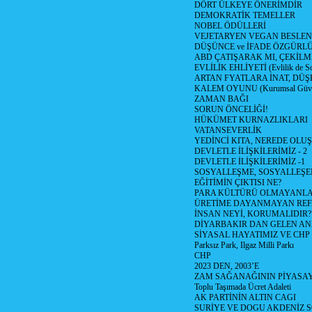
DÖRT ÜLKEYE ÖNERİMDİR
DEMOKRATİK TEMELLER
NOBEL ÖDÜLLERİ
VEJETARYEN VEGAN BESLE
DÜŞÜNCE ve İFADE ÖZGÜRL
ABD ÇATIŞARAK MI, ÇEKİLME
EVLİLİK EHLİYETİ (Evlilik de Sor
ARTAN FYATLARA İNAT, DÜ
KALEM OYUNU (Kurumsal Güvenil
ZAMAN BAĞI
SORUN ÖNCELİĞİ!
HÜKÜMET KURNAZLIKLARI
VATANSEVERLİK
YEDİNCİ KITA, NEREDE OLU
DEVLETLE İLİŞKİLERİMİZ - 2
DEVLETLE İLİŞKİLERİMİZ -1
SOSYALLEŞME, SOSYALLEŞ
EĞİTİMİN ÇIKTISI NE?
PARA KÜLTÜRÜ OLMAYANLA
ÜRETİME DAYANMAYAN REF
İNSAN NEYİ, KORUMALIDIR?
DİYARBAKIR DAN GELEN AN
SİYASAL HAYATIMIZ VE CHP
Parksız Park, Ilgaz Milli Parkı
CHP
2023 DEN, 2003’E
ZAM SAĞANAĞININ PİYASAY
Toplu Taşımada Ücret Adaleti
AK PARTİNİN ALTIN CAGI
SURİYE VE DOGU AKDENİZ 