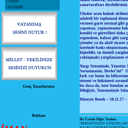
::
TARİH
yana/taraftarı diyebilirsi
::
İLETİŞİM
Uluslar arası hukuk sicilim
adaletli bir toplumsal düze
vermesi gayet normal gibi g
yapamaz, yapmamasını bek
kendisi ve görevlileri daha
ergenokon, balyoz gibi yarg
çizenler ya da aktif siyaset
üzerinde baskı oluşturmama
kişiseldir, en önemli yargıl
yaklaşmak) yargılamanın e
Yargı Sisteminde, Yönetim 
Savunmasını, Devlet’ini” Ok
fark var bunu da biliyorum
sistemi ve hükümeti savundu
bu dava da, ister bundan so
Genç Yazarlarımız
Dileğiyle, Temennisiyle Se
Hüseyin Benek – 10.11.17 –
Reklam
Bu Üyenin Diğer Yazıları
ORMAN/VATAN YANGINLARI !
HALKI GÜNDEMİ YÖNETİM G