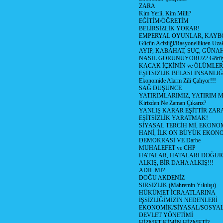
ZARA
Kim Yerli, Kim Milli?
EĞİTİM/ÖĞRETİM
BELİRSİZLİK YORAR!
EMPERYAL OYUNLAR, KAYB
Gücün Acizliği/Rasyonellikten Uzak
AYIP, KABAHAT, SUÇ, GÜNAH (
NASIL GÖRÜNÜYORUZ? Görüyo
KACAK İÇKİNİN ve ÖLÜMLER
EŞİTSİZLİK BELASI İNSANL
Ekonomide Alarm Zili Çalıyor!!!
SAĞ DÜŞÜNCE
YATIRIMLARIMIZ, YATIRIM M
Kirizden Ne Zaman Çıkarız?
YANLIŞ KARAR EŞİTTİR ZARA
EŞİTSİZLİK YARATMAK!
SİYASAL TERCİH Mİ, EKONO
HANİ, İLK ON BÜYÜK EKON
DEMOKRASİ VE Darbe
MUHALEFET ve CHP
HATALAR, HATALARI DOĞUR
ALKIŞ, BİR DAHA ALKIŞ!!!
ADİL Mİ?
DOĞU AKDENİZ
SIRSIZLIK (Mahremin Yıkılışı)
HÜKÜMET İCRAATLARINA
İŞSİZLİĞİMİZİN NEDENLERİ
EKONOMİK/SİYASAL/SOSYA
DEVLET YÖNETİMİ
HİZMET KİMİN HİZMETİ?