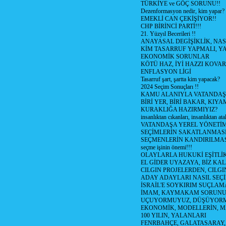
TÜRKİYE ve GÖÇ SORUNU!!
Dezenformasyon nedir, kim yapar?
EMEKLİ CAN ÇEKİŞİYOR!!
CHP BİRİNCİ PARTİ!!!
21. Yüzyıl Becerileri !!
ANAYASAL DEGİŞİKLİK, NAS
KİM TASARRUF YAPMALI, YA
EKONOMİK SORUNLAR
KÖTÜ HAZ, İYİ HAZZI KOVAR?
ENFLASYON LİGİ
Tasarruf şart, şartta kim yapacak?
2024 Seçim Sonuçları !!
KAMU ALANIYLA VATANDAŞ
BİRİ YER, BİRİ BAKAR, KIYA
KURAKLIĞA HAZIRMIYIZ?
insanlıktan cıkanları, insanlıktan ata
VATANDAŞA YEREL YÖNETİ
SEÇİMLERİN SAKATLANMASI
SEÇMENLERİN KANDIRILMAS
seçme işinin önemi!!!
OLAYLARLA HUKUKİ EŞİTLİK 
EL GİDER UYAZAYA, BİZ KAL
CILGIN PROJELERDEN, CILGIN
ADAY ADAYLARI NASIL SEÇİ
İSRAİL'E SOYKIRIM SUÇLAMA
İMAM, KAYMAKAM SORUN
UÇUYORMUYUZ, DÜŞÜYORM
EKONOMİK, MODELLERİN, MA
100 YILIN, YALANLARI
FENRBAHÇE, GALATASARAY,