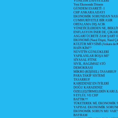
YÖNETİM ZAFİYETLERİ
Yeni Ekonomik Dönem
GÜNDEM ESARETİ -1
CHP ANKARA ADAYI
EKONOMİK SORUNDAN NASIL
CUMHURİYETLE BİR ASIR
ORTALAMA DIŞ ACIK
YÖNETİCİLERDEN NE, BEKLİ
ENFLASYON İNER DE, ÇIKA
ASGARİ ÜCRETE ZAM ŞART O
EKONOMİ (Nasıl Düştü, Nasıl Çı
KÜLTÜR MEVSİMİ (Ankara da Kül
HAİN KİM??
NÜVİT'İN GÜNLÜKLERİ
YAPILANLAR BOŞA MI?
SİYASAL FİTNE
SİVİL, BAGIMSIZ STÖ
DEMOKRASİ
MİKRO (KİŞİSEL) TASARRUF
PARA TAKİP SİSTEMİ
TASARRUF
KAREDENİZ EN İYİLERİ
DOĞU KARADENİZ
ÖZELLEŞTİRMELERİN KARI Z
9 EYLÜL VE CHP
BATTIK!!!
TÜKETEREK Mİ, EKONOMİK 
YAPISAL EKONOMİK SORUN
EKONOMİK SORUN MU VAR?
BAYRAM