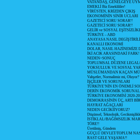
VATANDAŞ, GENELGEYE UY
EMEKLİ Biz Emeklililer!
VİRÜSTEN, KRİZDEN ÇIKIŞ
EKONOMİNİN SİNİR UCLARI
GAZETECİ SORU SORAR!!
GAZETECİ SORU SORAR!!
GELİR ve SOSYAL EŞİTSİZLİK
TÜRKİYE – ABD
ANAYASA NASIL DEGİŞTİRİL
KANALLI EKONOMİ
DOLAR, NASIL HAZİNEMİZE D
İKİ ACIK ARASINDAKİ FARK!
NEDEN>SONUÇ
TOPLUMSAL DÜZENE LEGAL/
YOKSULLUK VE SOSYAL Y
MÜSLÜMANDAN KAÇAN MÜ
Vahşetler, Normalimiz mi, Oluyor?
İŞÇİLER VE SORUNLARI
TÜRKİYE’NİN EN ÖNEMLİ SO
DERİN EKONOMİK SORUNA
TÜRKİYE EKONOMİSİ 2020-20
DEMOKRASİNİN ÜÇ, ARTI Bİ
HAYRAT AĞAÇLARI
NEDEN GECİKİİYORUZ?
Düşünsel, Teknolojik, Gecikmişlikle
İSTİKLAL//BAĞIMSIZLIK MAR
TÖRE!!
Üretilmiş, Gündem
GÜÇLÜ DEVLET/TOPLUM NAS
RAST GELE YAŞAMA!!