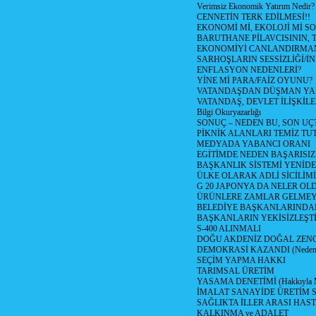
Verimsiz Ekonomik Yatırım Nedir?
CENNETİN TERK EDİLMESİ!!
EKONOMİ Mİ, EKOLOJİ Mİ 
BARUTHANE PİLAVCISININ, 
EKONOMİYİ CANLANDIRMANI
SARHOŞLARIN SESSİZLİĞİ/İNİ
ENFLASYON NEDENLERİ?
YİNE Mİ PARA/FAİZ OYUNU?
VATANDAŞDAN DÜŞMAN Y
VATANDAŞ, DEVLET İLİŞKİLE
Bilgi Okuryazarlığı
SONUÇ – NEDEN BU, SON UÇ
PİKNİK ALANLARI TEMİZ TU
MEDYADA YABANCI ORANI
EGİTİMDE NEDEN BAŞARISIZ
BAŞKANLIK SİSTEMİ YENİDE
ÜLKE OLARAK ADLİ SİCİLİM
G 20 JAPONYA DA NELER OLDU? 
ÜRÜNLERE ZAMLAR GELMEYE B
BELEDİYE BAŞKANLARINDAN
BAŞKANLARIN YEKİSİZLEŞTİ
S-400 ALINMALI
DOĞU AKDENİZ DOĞAL ZENG
DEMOKRASİ KAZANDI (Neden D
SEÇİM YAPMA HAKKI
TARIMSAL ÜRETİM
YASAMA DENETİMİ (Hakkıyla Me
İMALAT SANAYİDE ÜRETİM
SAĞLIKTA İLLER ARASI HAS
KALKINMA ve ADALET