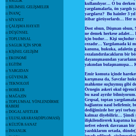
::
SAĞLIK
kullanılıyor… O bu derken 
::
BİLİMSEL GELİŞMELER
yargılamalarla, ön yargılı y
::
İNANÇ
yargılarız? Bu hainler 3 yı
itibar görüyorlardı… Her 
::
SİYASET
::
ÇALIŞMA HAYATI
Dost olsun, Düşman olsun, 
::
DÜŞÜNSEL
ne demek herkese adalet… Ba
için budur… Kişi suçludur de
::
TOPLUMSAL
cezadır… Yargılamada ki mak
::
SAGLIK İÇİN SPOR
kanuna, hukuka, adaletin ge
::
KİŞİSEL GELİŞİM
cezalandırılacakların bir b
::
EKONOMİ
dayanışmasından yararlanma
yakından bulaşmamışsa… Kar
::
EGİTİM
::
YARGIDAN
Emir komuta içinde hareket
::
GÜVENLİK
karışmasa da, Savcılar huku
::
TEKNOLOJİ
mahkeme suçluymuş gibi değ
Örnegin askeri okul öğrenci
::
HOBİLER
bu nasıl ayrılır bilmiyorum
::
MAĞAZİN
Grıpsal, toptan yargılamala
::
TOPLUMSAL YÖNLENDİRME
bağlantısı nasıl belirlenir,
HABERİ
dediğimizde her şeyi torba
::
DOGAL AFETLER
kalmaz diyebiliriz… Şimdi 
::
ULUSLARARASI(DİPLOMASİ)
ilişkilendirerek kapatma ku
::
KÜLTÜR-SANAT
nefret ederek davranan bir 
yazdıklarım ortada, dünde(
::
İNSANLIK
isnadı edilecek, söylenece