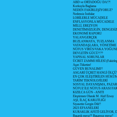
ABD ve ORTADOĞU DA!?!
Korkuyla Baglama
NEDEN FAKİRLEŞİYORUZ?
Nedensiz İstifalar
LOBİLERLE MÜCADELE
ENFLASYONLA MÜCADELE
MİLLİ, EREZYON
DENETİMSİZLİGİN, DENGESİZ
EKONOMİ RAPORU
YALAN/GERÇEK
BUZLANMAYA, TUZLANMA
VATANDAŞLARA, YÖNETİME
NÜFUS VİRÜS/VAKA YOĞUN
DEVLETİN GÜCÜ!!??
YAPISAL SORUNLAR
ÜCRET ZAMMI HİLESİ (Fakirle
Aşırı Tüketim!
GÜVEN BUNALIMI!!
ASGARİ ÜÇRET HANGİ ÖLÇÜ
EN ÇOK ELEŞTİRİLEN HÜKÜ
TARIM TEKNOLOJİLERİ
SOSYAL DAYANIŞMA, PAZAR
NÜFUZ İLE NÜFUS ARASI FA
KIZILCA GÜN - ANITI
Eleştirmen Olarak M. Akif Ersoy
AŞI, İLAÇ KARLITLIĞI
Siyasetin Gergin Dili!!
2023 EFSANELERİ
KURAKLIK AFETİ GELİYOR, 
Başarılı mıyız?! Başarısız mıyız?