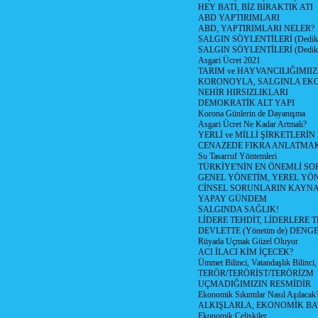
HEY BATI, BİZ BIRAKTIK ATI
ABD YAPTIRIMLARI
ABD, YAPTIRIMLARI NELER?
SALGIN SÖYLENTİLERİ (Dediko
SALGIN SÖYLENTİLERİ (Dediko
Asgari Ücret 2021
TARIM ve HAYVANCILIĞIMII
KORONOYLA, SALGINLA EK
NEHİR HIRSIZLIKLARI
DEMOKRATİK ALT YAPI
Korona Günlerin de Dayanışma
Asgari Ücret Ne Kadar Artmalı?
YERLİ ve MİLLİ ŞİRKETLERİ
CENAZEDE FIKRA ANLATMA
Su Tasarruf Yöntemleri
TÜRKİYE'NİN EN ÖNEMLİ SO
GENEL YÖNETİM, YEREL YÖ
CİNSEL SORUNLARIN KAYN
YAPAY GÜNDEM
SALGINDA SAĞLIK!
LİDERE TEHDİT, LİDERLERE 
DEVLETTE (Yönetim de) DENGE
Rüyada Uçmak Güzel Oluyor
ACI İLACI KİM İÇECEK?
Ümmet Bilinci, Vatandaşlık Bilinci, 
TERÖR/TERÖRİST/TERÖRİZM
UÇMADIĞIMIZIN RESMİDİR
Ekonomik Sıkıntılar Nasıl Aşılacak
ALKIŞLARLA, EKONOMİK BAT
Ekonomik Çelişkiler