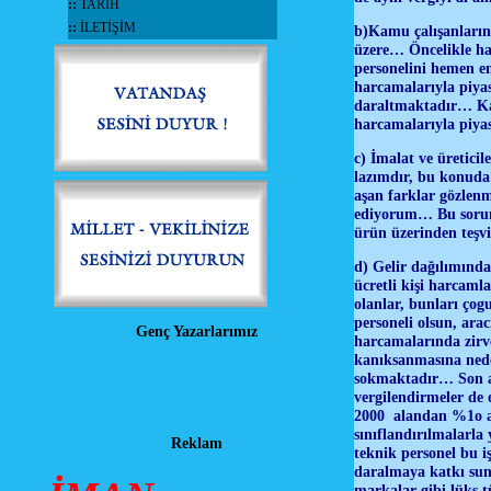
::
TARİH
::
İLETİŞİM
b)Kamu çalışanlarını
üzere… Öncelikle ha
personelini hemen e
harcamalarıyla piyas
daraltmaktadır… Ka
harcamalarıyla piya
c) İmalat ve üreticil
lazımdır, bu konuda 
aşan farklar gözlenm
ediyorum… Bu sorun 
ürün üzerinden teşvi
d) Gelir dağılımınd
ücretli kişi harcamla
olanlar, bunları ço
personeli olsun, arac
Genç Yazarlarımız
harcamalarında zirv
kanıksanmasına nede
sokmaktadır… Son asg
vergilendirmeler de o
2000 alandan %1o al
sınıflandırılmalarla
Reklam
teknik personel bu iş
daralmaya katkı sun
markalar gibi lüks 