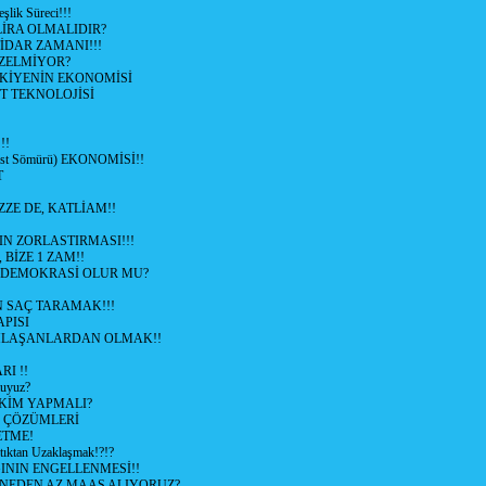
şlik Süreci!!!
İRA OLMALIDIR?
TİDAR ZAMANI!!!
ZELMİYOR?
KİYENİN EKONOMİSİ
T TEKNOLOJİSİ
!!
ist Sömürü) EKONOMİSİ!!
T
ZZE DE, KATLİAM!!
N ZORLASTIRMASI!!!
 BİZE 1 ZAM!!
 DEMOKRASİ OLUR MU?
 SAÇ TARAMAK!!!
APISI
LAŞANLARDAN OLMAK!!
I !!
uyuz?
KİM YAPMALI?
e ÇÖZÜMLERİ
ETME!
ıktan Uzaklaşmak!?!?
NIN ENGELLENMESİ!!
 NEDEN AZ MAAŞ ALIYORUZ?