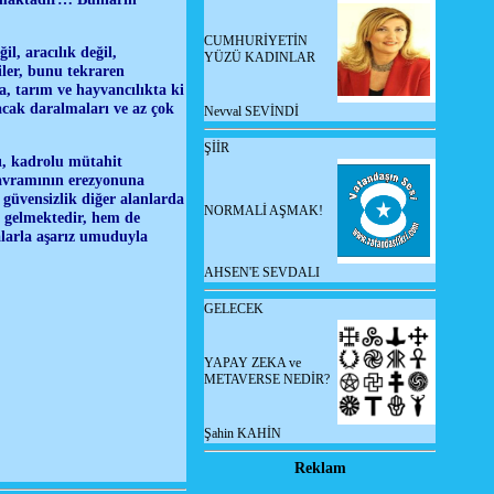
CUMHURİYETİN
il, aracılık değil,
YÜZÜ KADINLAR
iler, bunu tekraren
a, tarım ve hayvancılıkta ki
acak daralmaları ve az çok
Nevval SEVİNDİ
ŞİİR
sı, kadrolu mütahit
avramının erezyonuna
güvensizlik diğer alanlarda
NORMALİ AŞMAK!
 gelmektedir, hem de
alarla aşarız umuduyla
AHSEN'E SEVDALI
GELECEK
YAPAY ZEKA ve
METAVERSE NEDİR?
Şahin KAHİN
Reklam