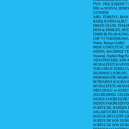
PYD - PKK İLİŞKİSİ !!
DİN ve SOSYAL DEMO
GÜNDEM
ABD- TÜRKİYE- İRAN
BARIŞ KAPISI AÇIK!!
ERKEN ÖLÜM, TAMAM
DEM ile DEMLEN, H
İZMİR İKTİSAR KONG
CHP’Yİ TARTIŞMAMAN
Neden, Buraya Geldik?
MİDE GÜRÜLTÜSÜ, S
NEDEN, BAGIMSIZ VE
Siyasetçi, Toplum Bagı K
ADAYINIZ KİM, KİM 
MUHALEFETİ KAPATIR
TOPLUMUN TEMELİ AD
SIGINMACI SORUNU,
DEMOKRATİK MEŞRU 
İKTİDARDA KALMA 
MUHALEFETE MUHAL
ORTA DOGU ve SURİY
2024 BİLİMSEL GELİ
NEDEN FAKİRLEŞTİK?!
NEDEN FAKİRLEŞİYOR
SURİYE DE, BARIŞIN 
ASGARİ ÜCRET HESAB
HUKUK DEVLETİN ÇIK
SURİYE DE SON DUR
SURİYE DE SON DURU