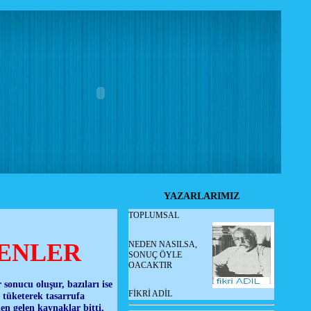
YAZARLARIMIZ
TOPLUMSAL
ENLER
NEDEN NASILSA,
SONUÇ ÖYLE
OACAKTIR
 sonucu oluşur, bazıları ise
FİKRİ ADİL
tüketerek tasarrufa
n gelen kaynaklar bitti,