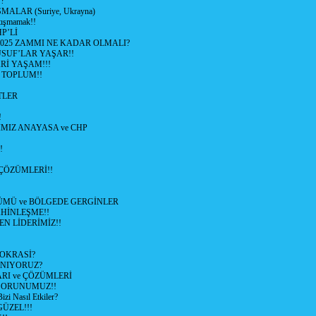
?
ALAR (Suriye, Ukrayna)
tışmamak!!
P’Lİ
2025 ZAMMI NE KADAR OLMALI?
SUF’LAR YAŞAR!!
Rİ YAŞAM!!!
 TOPLUM!!
TLER
!
MIZ ANAYASA ve CHP
!
ÇÖZÜMLERİ!!
ÜMÜ ve BÖLGEDE GERGİNLER
HİNLEŞME!!
EN LİDERİMİZ!!
OKRASİ?
ANIYORUZ?
RI ve ÇÖZÜMLERİ
 SORUNUMUZ!!
 Nasıl Etkiler?
ÜZEL!!!