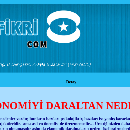
Detay
NOMİYİ DARALTAN NED
denler vardır, bunların bazıları psikolojiktir, bazıları ise yanlış kararlar
ektöreldir, ama asıl en önemlisi de üretememedir… Ürettiğinizden daha 
ızın olmamasıdır aslın da ekonomik daralmaların nedeni özelleştirmelerde