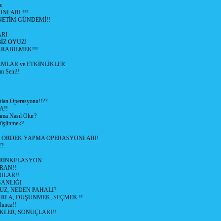
ı
NLARI !!!
ETİM GÜNDEMİ!!
RI
İZ OYUZ!
RABİLMEK!!!
LAR ve ETKİNLİKLER
m Seni!!
lan Operasyonu!!??
A!!
ama Nasıl Olur?
 Düşünmek?
L ÖRDEK YAPMA OPERASYONLARI!
!?
HRİNKFLASYON
İRAN!!
ILAR!!
GANLIĞI
UZ, NEDEN PAHALI?
ARLA, DÜŞÜNMEK, SEÇMEK !!
lunca!!
KLER, SONUÇLARI!!