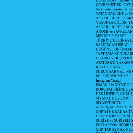
DEMOKRASİ NEDİR!!?
ÇEVREMİZDEKİ ÇATIŞM
Sorunların Çözümünü Tar
VATANDAŞ, CHP ve CH
ASGARİ ÜCRET 2024-
YUSUF'LAR ÖLÜR, YU
ASGARİ ÜCRET, ASGA
ANOMİ ve SAVRULAN
MERKEZ SİYASET
TÜRKİYE’DE CİNAYE
SALDIRGAN İSRAİL
DÜĞÜNLERİN ÖNEMİ
TARTIŞMA KONULARI
UÇARKEN DÜŞMEK!!
ATATÜRK'ÜN ASKERİ!
KÖYDE, SAHNE
SORUN SARMALI VE 
SU, SORUNUMUZ!!
İnstagram Yasagı!
İSMAİL HANİYYE ÖL
BORÇ TAHSİLİNDE ŞA
HER LİDERLE, GÖRÜŞ
SİYASAL DEGİŞİM!!
SİYASET NOTU!!
NEDEN, SOSYAL DEM
CHP’Yİ NE KADAR T
ÜLKEMİZİN SORUNLA
SURİYE ve SURİYELİ
ENFLASYON NEDİR? Bizi
CHP, TARTIŞMAK NE G