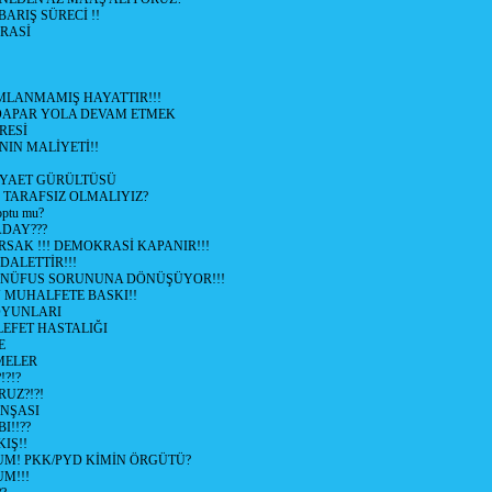
 BARIŞ SÜRECİ !!
RASİ
LANMAMIŞ HAYATTIR!!!
ÜDAPAR YOLA DEVAM ETMEK
RESİ
IN MALİYETİ!!
İYAET GÜRÜLTÜSÜ
 TARAFSIZ OLMALIYIZ?
optu mu?
ADAY???
SAK !!! DEMOKRASİ KAPANIR!!!
ALETTİR!!!
 NÜFUS SORUNUNA DÖNÜŞÜYOR!!!
MUHALFETE BASKI!!
OYUNLARI
EFET HASTALIĞI
E
ŞMELER
?!?
UZ?!?!
İNŞASI
I!!??
IŞ!!
UM! PKK/PYD KİMİN ÖRGÜTÜ?
M!!!