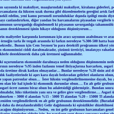
n sayısında ki makuliyet, maaşlarındaki makuliyet, kiralama giderleri, pe
rcamaların da lüksten uzak durma gibi düzenlemelerin gereğini artık f
mekli edelim, yeni kamu personeli zorunluluklar dışında işziligi emsin 
ayı canlandırırken, diğer yandan bu harcamalarını piyasadan vergilerle to
munun savurganlığı dizginlenmeli ki piyasanın savurganlığa tahammü
sanın desteklenmesi işinin hikaye olduğunu düşünüyorum…
erin maliyetler karşısında korunması için aracı sayısının azaltılması ve ar
örneğin tarla ile tezgah arasında ki farkın neredeyse %300-500 hatta baz
ektedir.. Bunun için Cem Seymen’in para detektifi proğramını ülkeyi yöne
ekonomimizi ciddi daraltmaktadır, çözümü üreticiyi, imalatçıyı rahatlat
klerle desteklenerek daha çok üretmesi sağlanmalıdır.
aki uçurumların ekonomide daralmaya neden olduğunu düşünmemin nedenl
rının neredeyse %95 inden fazlasını temel ihtiyaçlarına harcarken, asgari ü
guda üretime dirak katkısı olmayanlar… Bunlar neredeyse %20 sinin atıl
ılık faaliyetlerinde ki aşırı kara dayalı bedavadan gelirleri olanların olsu
e yapan patronlar olsun… İster lüksün vergilendirilmemesine dayalı, bu a
n olan bir hal içinde ki ekonomik durumlar olsun…. En alt gelir grubunu 
ari ücret zammı biraz olsun bu adaletsizliği gidermiştir.. Bundan sonra
lmalıdır, lüks tüketimin yanı sıra ve gelire göre vergilendirme…. Asgari ü
ınırken – 3000 tl alandan %15 - 5000 Tl alandan %20 – 15000 Tl alanda
 yeniden vergilendirilerek en alt gelir grubunun desteklenmelidir. (Burada
i daha da detaylandırabilir) Gelir dağılımında ki eşitsizlikler düzeltilmes
acağını düşünüyorum… Neden, en üst gelir grubunun harcamaları genel d
tüketim üzerinden olduğu için, bu paraların yurt dışına çımasına neden 