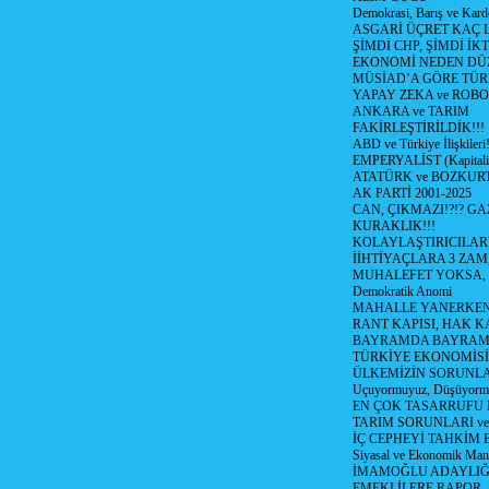
Demokrasi, Barış ve Karde
ASGARİ ÜÇRET KAÇ L
ŞİMDİ CHP, ŞİMDİ İK
EKONOMİ NEDEN DÜ
MÜSİAD’A GÖRE TÜR
YAPAY ZEKA ve ROBO
ANKARA ve TARIM
FAKİRLEŞTİRİLDİK!!!
ABD ve Türkiye İlişkileri!
EMPERYALİST (Kapital
ATATÜRK ve BOZKUR
AK PARTİ 2001-2025
CAN, ÇIKMAZI!?!? GA
KURAKLIK!!!
KOLAYLAŞTIRICILARI
İİHTİYAÇLARA 3 ZAM,
MUHALEFET YOKSA,
Demokratik Anomi
MAHALLE YANERKEN
RANT KAPISI, HAK K
BAYRAMDA BAYRAM
TÜRKİYE EKONOMİSİ
ÜLKEMİZİN SORUNLAR
Uçuyormuyuz, Düşüyorm
EN ÇOK TASARRUFU 
TARIM SORUNLARI v
İÇ CEPHEYİ TAHKİM 
Siyasal ve Ekonomik Mant
İMAMOĞLU ADAYLIĞI
EMEKLİLERE RAPOR,