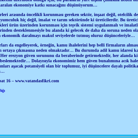
 daralan ekonomiye katkı sunacağını düşünüyorum…
eri arasında öncelikli korunması gereken sektör, inşaat değil, otelcilik değ
uyumculuk hiç değil, imalat ve tarım sektöründe ki üreticilerdir. Bu üretic
kleri ürün üzerinden korunması için teşvik sistemi uygulanmalı ve imalatl
erinden desteklenmesiyle bu alanda ki gelecek de daha da soruna neden ol
yla ekonomik daralmayı makul seviyelerde tutmuş oluruz düşünceleriyle…
ları da engelleyerek, örneğin, kamu ihalelerini hep belli firmaların alma
ın ortaya çıkmasına neden olmaktadır… Bu durumda adil kamu idaresi k
er erezyon güven sorununu da beraberinde getirmektedir, her alanda ki 
de beslemektedir… Dolayısıyla ekonomimiz hem güven bunalımına acık hale
rı aşacak potansiyeli olan bir toplumuz, iyi düşüncelere dayalı politik
le…
at 16 – www.vatandasfikri.com
ığı