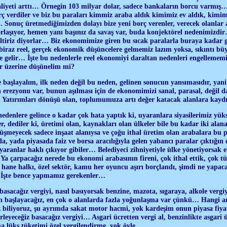
liyeti arttı… Örnegin 103 milyar dolar, sadece bankaların borcu varmış… 
rç verdiler ve biz bu paraları kimmiz araba aldık kimimiz ev aldık, kimim
 Sonuç üretmediğimizden dolayı bize yeni borç verenler, verecek olanlar ar
rlaşıyor, hemen yanı başınız da savaş var, buda konjektörel nedenimizdir
eltiriz diyorlar… Biz ekonomimize giren bu sıcak paralarla buraya kadar 
biraz reel, gerçek ekonomik düşüncelere gelmemiz lazım yoksa, sıkıntı bü
e gelir… İşte bu nedenlerle reel ekonomiyi daraltan nedenleri engelleme
r üzerine düşünelim mi?
 başlayalım, ilk neden değil bu neden, gelinen sonucun yansımasıdır, yani 
 erezyonu var, bunun aşılması için de ekonomimizi sanal, parasal, değil d
 Yatırımları dönüşü olan, toplumumuza artı değer katacak alanlara kay
denlere gelince o kadar çok hata yaptık ki, uyaranlara siyasilerimiz yüks
, dediler ki, üretimi olan, kaynakları olan ülkeler bile bu kadar iki alana
üşmeyecek sadece inşaat alanıysa ve çoğu ithal üretim olan arabalara bu 
da, yada piyasada faiz ve borsa aracılığıyla gelen yabancı paralar çıktığın 
uyaranlar haklı çıkıyor gibiler… Belediyeci zihniyetiyle ülke yönetiyorsak
a çarpacağız nerede bu ekonomi arabasının fireni, çok ithal ettik, çok tük
 hane halkı, özel sektör, kamu her oyuncu aşırı borçlandı, şimdi ne yapaca
 İşte bence yapmamız gerekenler…
asacağız vergiyi, nasıl basıyorsak benzine, mazota, sıgaraya, alkole verg
 başlayacağız, en çok o alanlarda fazla yoğunlaşma var çünkü… Hangi ara
 biliyoruz, şu ayrımda sakat motor hacmi, yok kardeşim onun piyasa fiyat
rleyeceğiz basacağız vergiyi… Asgari ücretten vergi al, benzinlikte asgari 
ma lüks tüketimi özel vergilendirme, yok öyle…