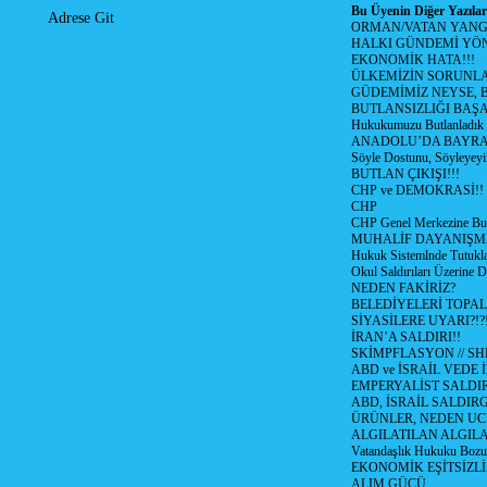
Bu Üyenin Diğer Yazılar
Adrese Git
ORMAN/VATAN YANGI
HALKI GÜNDEMİ YÖN
EKONOMİK HATA!!!
ÜLKEMİZİN SORUNLA
GÜDEMİMİZ NEYSE, B
BUTLANSIZLIĞI BAŞA
Hukukumuzu Butlanladık
ANADOLU’DA BAYRAM
Söyle Dostunu, Söyleyeyi
BUTLAN ÇIKIŞI!!!
CHP ve DEMOKRASİ!!
CHP
CHP Genel Merkezine But
MUHALİF DAYANIŞM
Hukuk Sistemlnde Tutukl
Okul Saldırıları Üzerine
NEDEN FAKİRİZ?
BELEDİYELERİ TOPA
SİYASİLERE UYARI?!?
İRAN’A SALDIRI!!
SKİMPFLASYON // S
ABD ve İSRAİL VEDE 
EMPERYALİST SALDIR
ABD, İSRAİL SALDIR
ÜRÜNLER, NEDEN UC
ALGILATILAN ALGIL
Vatandaşlık Hukuku Bozu
EKONOMİK EŞİTSİZLİ
ALIM GÜCÜ