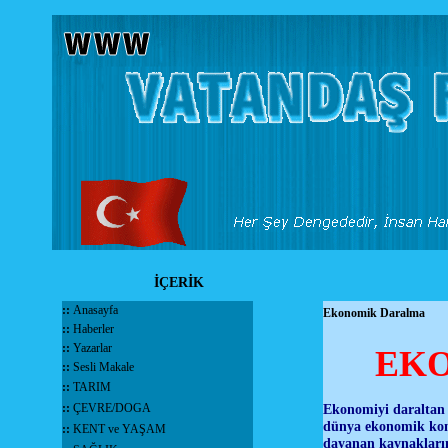
İÇERİK
::
Anasayfa
Ekonomik Daralma
::
Haberler
::
Yazarlar
EKO
::
Sesli Makale
::
TARIM
::
ÇEVRE/DOGA
Ekonomiyi daraltan ne
dünya ekonomik konj
::
KENT ve YAŞAM
dayanan kaynakların