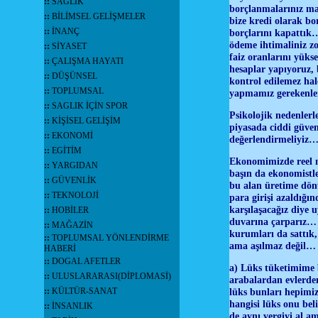
::
SAĞLIK
borçlanmalarınız ma
::
BİLİMSEL GELİŞMELER
bize kredi olarak bo
::
İNANÇ
borçlarını kapattık…
ödeme ihtimaliniz zo
::
SİYASET
faiz oranlarını yüks
::
ÇALIŞMA HAYATI
hesaplar yapıyoruz, 
::
DÜŞÜNSEL
kontrol edilemez hal
::
TOPLUMSAL
yapmamız gerekenle
::
SAGLIK İÇİN SPOR
Psikolojik nedenlerle
::
KİŞİSEL GELİŞİM
piyasada ciddi güven
::
EKONOMİ
değerlendirmeliyiz…
::
EGİTİM
Ekonomimizde reel ne
::
YARGIDAN
başın da ekonomistler
::
GÜVENLİK
bu alan üretime dön
::
TEKNOLOJİ
para girişi azaldığın
karşılaşacağız diye 
::
HOBİLER
duvarına çarparız… Y
::
MAĞAZİN
kurumları da sattık,
::
TOPLUMSAL YÖNLENDİRME
ama aşılmaz değil…
HABERİ
::
DOGAL AFETLER
a) Lüks tüketimime b
::
ULUSLARARASI(DİPLOMASİ)
arabalardan evlerden
::
KÜLTÜR-SANAT
lüks bunları hepimiz
hangisi lüks onu beli
::
İNSANLIK
de aynı vergiyi al a