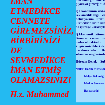
İMAN
piyasaya gireceğini
ETMEDİKCE
e) Ekonominin sektörl
reklamcılık değil, k
CENNETE
belirtiyorum, üretti
üreticilerin ürün üz
da işsizliğe katkısı
GİREMEZSİNİZ,
f) Ekonomik istismar
BİRBİRİNİZİ
firmaları kavramın
neden olmaktadır… H
ki güvensizlikleri 
DE
daralmaktadır… Bunla
selam ve sevgilerim
SEVMEDİKCE
Hüseyin Benek – Şub
İMAN ETMİŞ
Notlar: Hazine Müsteşarl
Maliye Bakanlığı
OLAMAZSINIZ!
Merkez Bankası
Başbakanlık
H.z. Muhammed