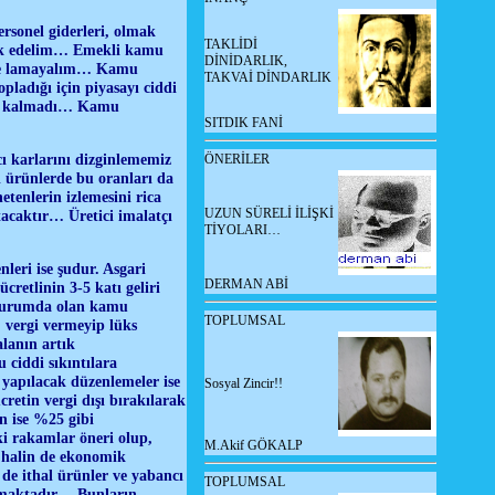
rsonel giderleri, olmak
TAKLİDİ
ark edelim… Emekli kamu
DİNİDARLIK,
diye lamayalım… Kamu
TAKVAİ DİNDARLIK
pladığı için piyasayı ciddi
lü kalmadı… Kamu
SITDIK FANİ
acı karlarını dizginlememiz
ÖNERİLER
ı ürünlerde bu oranları da
tenlerin izlemesini rica
UZUN SÜRELİ İLİŞKİ
acaktır… Üretici imalatçı
TİYOLARI…
eri ise şudur. Asgari
DERMAN ABİ
cretlinin 3-5 katı geliri
 durumda olan kamu
TOPLUMSAL
n, vergi vermeyip lüks
lanın artık
ciddi sıkıntılara
 yapılacak düzenlemeler ise
Sosyal Zincir!!
cretin vergi dışı bırakılarak
n ise %25 gibi
ki rakamlar öneri olup,
M.Akif GÖKALP
i halin de ekonomik
e ithal ürünler ve yabancı
TOPLUMSAL
olmaktadır… Bunların