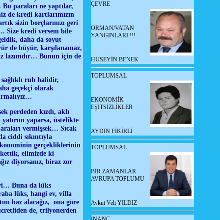
ÇEVRE
Bu paraları ne yaptılar,
iz de kredi kartlarımızın
tık sizin borçlarınızı geri
ORMAN/VATAN
… Size kredi versem bile
YANGINLARI !!!
geldik, daha da soyut
yür de büyür, karşılanamaz,
miz lazımdır… Bunun için de
HÜSEYİN BENEK
TOPLUMSAL
sağlıklı ruh halidir,
aha geçekçi olarak
dırmalıyız…
EKONOMİK
EŞİTSİZLİKLER
ek perdeden kızdı, aklı
 yatırım yaparsa, üstelikte
paraları vermişsek… Sıcak
AYDIN FİKİRLİ
da ciddi sıkıntıyla
 ekonominin gerçekliklerinin
TOPLUMSAL
ettik, elimizde ki
ğız diyorsanız, biraz zor
BİR ZAMANLAR
AVRUPA TOPLUMU
iyi… Buna da lüks
ba lüks, hangi ev, villa
ını baz alacağız, ona göre
Aykut Veli YILDIZ
ücretliden de, trilyonerden
İNANÇ