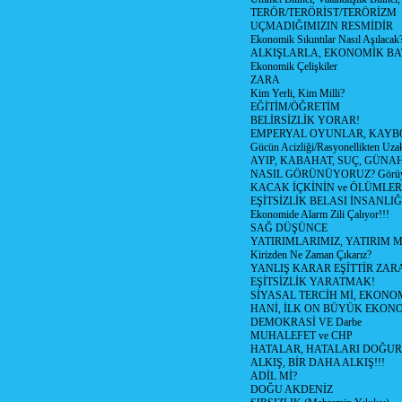
TERÖR/TERÖRİST/TERÖRİZM
UÇMADIĞIMIZIN RESMİDİR
Ekonomik Sıkıntılar Nasıl Aşılacak
ALKIŞLARLA, EKONOMİK BAT
Ekonomik Çelişkiler
ZARA
Kim Yerli, Kim Milli?
EĞİTİM/ÖĞRETİM
BELİRSİZLİK YORAR!
EMPERYAL OYUNLAR, KAYB
Gücün Acizliği/Rasyonellikten Uzak
AYIP, KABAHAT, SUÇ, GÜNAH (
NASIL GÖRÜNÜYORUZ? Görüyo
KACAK İÇKİNİN ve ÖLÜMLER
EŞİTSİZLİK BELASI İNSANL
Ekonomide Alarm Zili Çalıyor!!!
SAĞ DÜŞÜNCE
YATIRIMLARIMIZ, YATIRIM M
Kirizden Ne Zaman Çıkarız?
YANLIŞ KARAR EŞİTTİR ZARA
EŞİTSİZLİK YARATMAK!
SİYASAL TERCİH Mİ, EKONO
HANİ, İLK ON BÜYÜK EKON
DEMOKRASİ VE Darbe
MUHALEFET ve CHP
HATALAR, HATALARI DOĞUR
ALKIŞ, BİR DAHA ALKIŞ!!!
ADİL Mİ?
DOĞU AKDENİZ