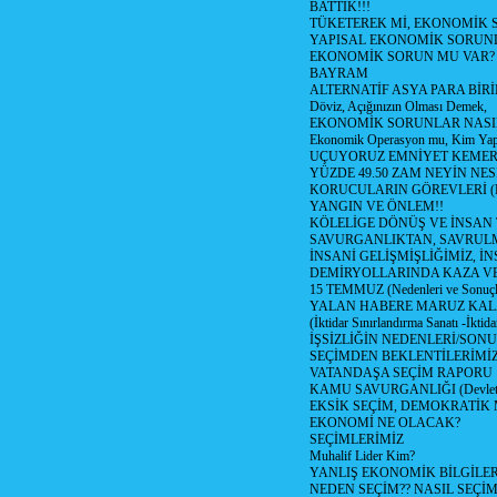
BATTIK!!!
TÜKETEREK Mİ, EKONOMİK 
YAPISAL EKONOMİK SORUN
EKONOMİK SORUN MU VAR?
BAYRAM
ALTERNATİF ASYA PARA BİRİ
Döviz, Açığınızın Olması Demek,
EKONOMİK SORUNLAR NASIL
Ekonomik Operasyon mu, Kim Yap
UÇUYORUZ EMNİYET KEMERİN
YÜZDE 49.50 ZAM NEYİN NES
KORUCULARIN GÖREVLERİ (Polis
YANGIN VE ÖNLEM!!
KÖLELİGE DÖNÜŞ VE İNSAN 
SAVURGANLIKTAN, SAVRULM
İNSANİ GELİŞMİŞLİĞİMİZ, İ
DEMİRYOLLARINDA KAZA V
15 TEMMUZ (Nedenleri ve Sonuçl
YALAN HABERE MARUZ KA
(İktidar Sınırlandırma Sanatı -İktida
İŞSİZLİĞİN NEDENLERİ/SON
SEÇİMDEN BEKLENTİLERİMİZ
VATANDAŞA SEÇİM RAPORU
KAMU SAVURGANLIĞI (Devlet n
EKSİK SEÇİM, DEMOKRATİK 
EKONOMİ NE OLACAK?
SEÇİMLERİMİZ
Muhalif Lider Kim?
YANLIŞ EKONOMİK BİLGİLE
NEDEN SEÇİM?? NASIL SEÇİM