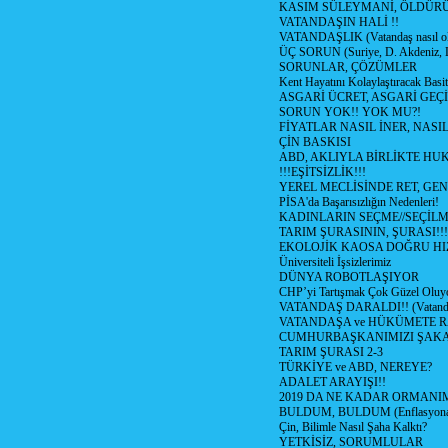
KASIM SÜLEYMANİ, ÖLDÜR
VATANDAŞIN HALİ !!
VATANDAŞLIK (Vatandaş nasıl ol
ÜÇ SORUN (Suriye, D. Akdeniz, 
SORUNLAR, ÇÖZÜMLER
Kent Hayatını Kolaylaştıracak Basi
ASGARİ ÜCRET, ASGARİ GEÇ
SORUN YOK!! YOK MU?!
FİYATLAR NASIL İNER, NASI
ÇİN BASKISI
ABD, AKLIYLA BİRLİKTE HU
!!!EŞİTSİZLİK!!!
YEREL MECLİSİNDE RET, GEN
PİSA'da Başarısızlığın Nedenleri!
KADINLARIN SEÇME//SEÇİL
TARIM ŞURASININ, ŞURASI!!!
EKOLOJİK KAOSA DOĞRU HI
Üniversiteli İşsizlerimiz
DÜNYA ROBOTLAŞIYOR
CHP’yi Tartışmak Çok Güzel Oluy
VATANDAŞ DARALDI!! (Vatandaş
VATANDAŞA ve HÜKÜMETE R
CUMHURBAŞKANIMIZI ŞAK
TARIM ŞURASI 2-3
TÜRKİYE ve ABD, NEREYE?
ADALET ARAYIŞI!!
2019 DA NE KADAR ORMANIM
BULDUM, BULDUM (Enflasyona 
Çin, Bilimle Nasıl Şaha Kalktı?
YETKİSİZ, SORUMLULAR