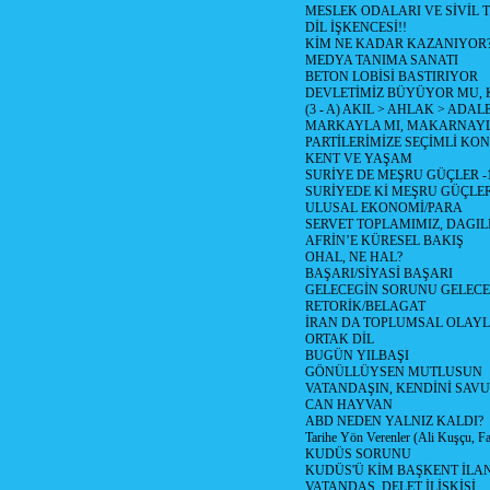
MESLEK ODALARI VE SİVİL
DİL İŞKENCESİ!!
KİM NE KADAR KAZANIYOR
MEDYA TANIMA SANATI
BETON LOBİSİ BASTIRIYOR
DEVLETİMİZ BÜYÜYOR MU,
(3 - A) AKIL > AHLAK > ADAL
MARKAYLA MI, MAKARNAYLA
PARTİLERİMİZE SEÇİMLİ KO
KENT VE YAŞAM
SURİYE DE MEŞRU GÜÇLER -
SURİYEDE Kİ MEŞRU GÜÇLE
ULUSAL EKONOMİ/PARA
SERVET TOPLAMIMIZ, DAGIL
AFRİN’E KÜRESEL BAKIŞ
OHAL, NE HAL?
BAŞARI/SİYASİ BAŞARI
GELECEGİN SORUNU GELECEK
RETORİK/BELAGAT
İRAN DA TOPLUMSAL OLAY
ORTAK DİL
BUGÜN YILBAŞI
GÖNÜLLÜYSEN MUTLUSUN
VATANDAŞIN, KENDİNİ SAV
CAN HAYVAN
ABD NEDEN YALNIZ KALDI?
Tarihe Yön Verenler (Ali Kuşçu, Fa
KUDÜS SORUNU
KUDÜS'Ü KİM BAŞKENT İLAN
VATANDAŞ, DELET İLİŞKİSİ