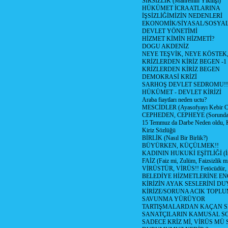
SIRSIZLIK (Mahremin Yıkılışı)
HÜKÜMET İCRAATLARINA
İŞSİZLİĞİMİZİN NEDENLERİ
EKONOMİK/SİYASAL/SOSYA
DEVLET YÖNETİMİ
HİZMET KİMİN HİZMETİ?
DOGU AKDENİZ
NEYE TEŞVİK, NEYE KÖSTEK
KRİZLERDEN KİRİZ BEGEN -1
KRİZLERDEN KİRİZ BEGEN
DEMOKRASİ KRİZİ
SARHOŞ DEVLET SEDROMU!!
HÜKÜMET - DEVLET KİRİZİ
Araba fiaytları neden uctu?
MESCİDLER (Ayasofyayı Kebir C
CEPHEDEN, CEPHEYE (Sorundan
15 Temmuz da Darbe Neden oldu, 
Kiriz Sözlüğü
BİRLİK (Nasıl Bir Birlik?)
BÜYÜRKEN, KÜÇÜLMEK!!
KADININ HUKUKİ EŞİTLİĞİ (İsta
FAİZ (Faiz mi, Zulüm, Faizsizlik m
VİRÜSTÜR, VİRÜS!! Fetöcüdür, 
BELEDİYE HİZMETLERİNE E
KİRİZİN AYAK SESLERİNİ D
KİRİZE/SORUNA ACIK TOPL
SAVUNMA YÜRÜYOR
TARTIŞMALARDAN KAÇAN Sİ
SANATÇILARIN KAMUSAL S
SADECE KRİZ Mİ, VİRÜS MÜ