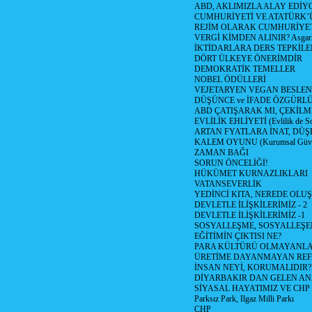
ABD, AKLIMIZLA ALAY EDİYO
CUMHURİYETİ VE ATATÜRK’
REJİM OLARAK CUMHURİYE
VERGİ KİMDEN ALINIR? Asgari 
İKTİDARLARA DERS TEPKİLE
DÖRT ÜLKEYE ÖNERİMDİR
DEMOKRATİK TEMELLER
NOBEL ÖDÜLLERİ
VEJETARYEN VEGAN BESLE
DÜŞÜNCE ve İFADE ÖZGÜRL
ABD ÇATIŞARAK MI, ÇEKİLME
EVLİLİK EHLİYETİ (Evlilik de Sor
ARTAN FYATLARA İNAT, DÜ
KALEM OYUNU (Kurumsal Güvenil
ZAMAN BAĞI
SORUN ÖNCELİĞİ!
HÜKÜMET KURNAZLIKLARI
VATANSEVERLİK
YEDİNCİ KITA, NEREDE OLU
DEVLETLE İLİŞKİLERİMİZ - 2
DEVLETLE İLİŞKİLERİMİZ -1
SOSYALLEŞME, SOSYALLEŞ
EĞİTİMİN ÇIKTISI NE?
PARA KÜLTÜRÜ OLMAYANLA
ÜRETİME DAYANMAYAN REF
İNSAN NEYİ, KORUMALIDIR?
DİYARBAKIR DAN GELEN AN
SİYASAL HAYATIMIZ VE CHP
Parksız Park, Ilgaz Milli Parkı
CHP