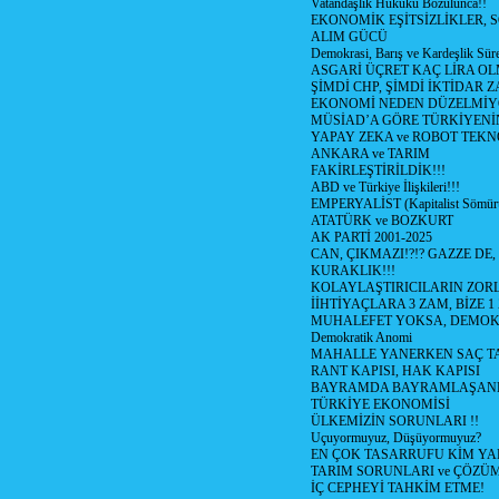
Vatandaşlık Hukuku Bozulunca!!
EKONOMİK EŞİTSİZLİKLER, 
ALIM GÜCÜ
Demokrasi, Barış ve Kardeşlik Süre
ASGARİ ÜÇRET KAÇ LİRA OL
ŞİMDİ CHP, ŞİMDİ İKTİDAR Z
EKONOMİ NEDEN DÜZELMİY
MÜSİAD’A GÖRE TÜRKİYENİ
YAPAY ZEKA ve ROBOT TEKN
ANKARA ve TARIM
FAKİRLEŞTİRİLDİK!!!
ABD ve Türkiye İlişkileri!!!
EMPERYALİST (Kapitalist Sömü
ATATÜRK ve BOZKURT
AK PARTİ 2001-2025
CAN, ÇIKMAZI!?!? GAZZE DE,
KURAKLIK!!!
KOLAYLAŞTIRICILARIN ZORL
İİHTİYAÇLARA 3 ZAM, BİZE 1
MUHALEFET YOKSA, DEMOK
Demokratik Anomi
MAHALLE YANERKEN SAÇ T
RANT KAPISI, HAK KAPISI
BAYRAMDA BAYRAMLAŞAN
TÜRKİYE EKONOMİSİ
ÜLKEMİZİN SORUNLARI !!
Uçuyormuyuz, Düşüyormuyuz?
EN ÇOK TASARRUFU KİM YA
TARIM SORUNLARI ve ÇÖZÜ
İÇ CEPHEYİ TAHKİM ETME!