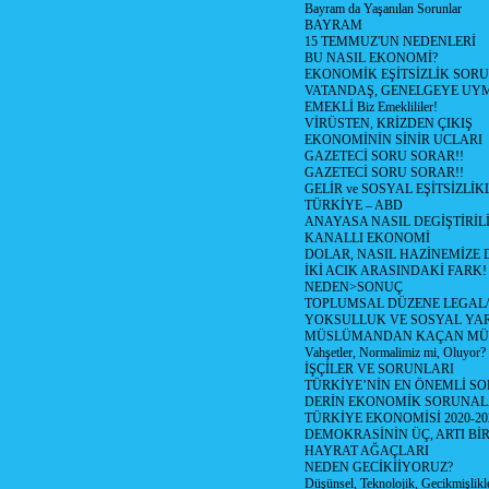
Bayram da Yaşanılan Sorunlar
BAYRAM
15 TEMMUZ'UN NEDENLERİ
BU NASIL EKONOMİ?
EKONOMİK EŞİTSİZLİK SOR
VATANDAŞ, GENELGEYE UY
EMEKLİ Biz Emeklililer!
VİRÜSTEN, KRİZDEN ÇIKIŞ
EKONOMİNİN SİNİR UCLARI
GAZETECİ SORU SORAR!!
GAZETECİ SORU SORAR!!
GELİR ve SOSYAL EŞİTSİZLİK
TÜRKİYE – ABD
ANAYASA NASIL DEGİŞTİRİL
KANALLI EKONOMİ
DOLAR, NASIL HAZİNEMİZE D
İKİ ACIK ARASINDAKİ FARK!
NEDEN>SONUÇ
TOPLUMSAL DÜZENE LEGAL/
YOKSULLUK VE SOSYAL Y
MÜSLÜMANDAN KAÇAN MÜ
Vahşetler, Normalimiz mi, Oluyor?
İŞÇİLER VE SORUNLARI
TÜRKİYE’NİN EN ÖNEMLİ SO
DERİN EKONOMİK SORUNA
TÜRKİYE EKONOMİSİ 2020-20
DEMOKRASİNİN ÜÇ, ARTI Bİ
HAYRAT AĞAÇLARI
NEDEN GECİKİİYORUZ?
Düşünsel, Teknolojik, Gecikmişlikle