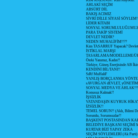
KİM KAZANDI? Kim Kaybetti?
AHLAKİ SEÇİM
ABSÜRT DİL
BAKIŞ ACIMIZ
SİVRİ DİLLE SİYASİ SÖYLEM!
LİDER KİTABI
SOSYAL SORUMLULUĞUMUZ!
PARA TAKİP SİSTEMİ
DEVLET NEDİR?
NEDEN MUHALİFİM!!??
Kim TASARRUF Yapacak? Devlet m
İSTİKLAL MARŞI
TASARLAMA/MODELLEME/Ü
Öteki Yanımız, Kadın!!
Türkiye, Güneş Enerjisinde AB İkin
KENDİNİ BİL/TANI!!
SıRf MuHaliF
YANLIŞ BORÇLANMA YÖNTEM
sAVURGAN dEVLET, yÖNETİM
SOSYAL MEDYA VE AHLAK!!!
Konusuz Kalmak!!
İŞSİZLİK
VATANDAŞIN KUYRUK HİKA
İZSİZLİK!!
TEMEL SORUN!! (Aklı, Bilimi Dı
Sorumlu, Sorumsuzlar!!
BAŞKENT POSTASINDAN K
BELEDİYE BAŞKANI SEÇİMİ 
KURTAR BİZİ YAPAY ZEKA
SEÇİM SÖYLEMLERİ (Ak Parti)