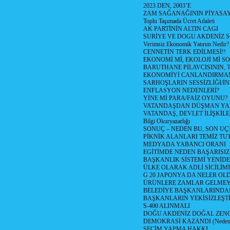
2023 DEN, 2003’E
ZAM SAĞANAĞININ PİYASAY
Toplu Taşımada Ücret Adaleti
AK PARTİNİN ALTIN CAGI
SURİYE VE DOGU AKDENİZ 
Verimsiz Ekonomik Yatırım Nedir?
CENNETİN TERK EDİLMESİ!!
EKONOMİ Mİ, EKOLOJİ Mİ 
BARUTHANE PİLAVCISININ, 
EKONOMİYİ CANLANDIRMANI
SARHOŞLARIN SESSİZLİĞİ/İNİ
ENFLASYON NEDENLERİ?
YİNE Mİ PARA/FAİZ OYUNU?
VATANDAŞDAN DÜŞMAN Y
VATANDAŞ, DEVLET İLİŞKİLE
Bilgi Okuryazarlığı
SONUÇ – NEDEN BU, SON UÇ
PİKNİK ALANLARI TEMİZ TU
MEDYADA YABANCI ORANI
EGİTİMDE NEDEN BAŞARISIZ
BAŞKANLIK SİSTEMİ YENİDE
ÜLKE OLARAK ADLİ SİCİLİM
G 20 JAPONYA DA NELER OLDU? 
ÜRÜNLERE ZAMLAR GELMEYE B
BELEDİYE BAŞKANLARINDAN
BAŞKANLARIN YEKİSİZLEŞTİ
S-400 ALINMALI
DOĞU AKDENİZ DOĞAL ZENG
DEMOKRASİ KAZANDI (Neden D
SEÇİM YAPMA HAKKI