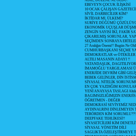
ADİL, DÜZENE NE OLDU?
EBEVEYN ÇOCUK İLİŞKİSİ
10 OCAK ÇALIŞAN GAZETEC
SİVİL DARBECİLER KİM?
İKTİDAR MI, ÜLKEMİ?
SURİYE DÜĞÜMÜ ÇÖZÜLÜY
EKONOMİK UÇUŞLAR DÜŞME
ZENGİN SAYISI İKİ, FAKİR S
ÇIKARILMIŞ SORUNLAR, YA
SEÇİMDEN SONRAYA ERTEL
27 Aralığın Önemi!! Bugün Ne Ol
CUMHURBAŞKANI SEÇME YA
DEMOKRATLAR ve ÖTEKİLER
ALTILI MASANIN ADAYI !!
VATANDAŞLIK, DAGITILIYOR
İMAMOĞLU YARGILAMASI Ü
ENERJİDE DEVRİM GİBİ GEL
BEBEK GELİNLER, DİN İSTİS
SİYASAL NİTELİK SORUNUM
EN ÇOK YAZDIĞIM KONULA
YENİ ANAYASA TASLAGI Altılı
BAGIMSIZLIĞIMIZIN ENERJİS
ÖĞRETMEN - DEĞER
DEMOKRASİ SEVİYEMİZ NED
AYDINALRINI DİNLEMEYEN
TERÖRDEN KİM SORUMLU??!
DEEPFAKE TEHLİKESİ!!
SİYASETCİLERİ KİM DENETL
SİYASAL YÖNETİM DİLİ
SAGLIKTA ÖZELEŞTİRMEYE T