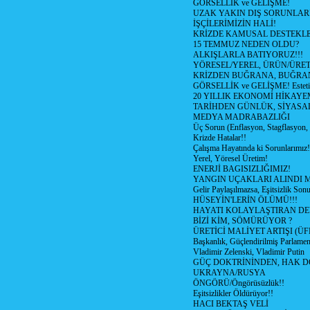
GÖRSELLİK ve GELİŞME!
UZAK YAKIN DIŞ SORUNLAR
İŞÇİLERİMİZİN HALİ!
KRİZDE KAMUSAL DESTEKL
15 TEMMUZ NEDEN OLDU?
ALKIŞLARLA BATIYORUZ!!!
YÖRESEL/YEREL, ÜRÜN/ÜRE
KRİZDEN BUĞRANA, BUĞRA
GÖRSELLİK ve GELİŞME! Estetik m
20 YILLIK EKONOMİ HİKAYEM
TARİHDEN GÜNLÜK, SİYASA
MEDYA MADRABAZLIĞI
Üç Sorun (Enflasyon, Stagflasyon,
Krizde Hatalar!!
Çalışma Hayatında ki Sorunlarımız!
Yerel, Yöresel Üretim!
ENERJİ BAGISIZLIĞIMIZ!
YANGIN UÇAKLARI ALINDI M
Gelir Paylaşılmazsa, Eşitsizlik Sonu
HÜSEYİN'LERİN ÖLÜMÜ!!!
HAYATI KOLAYLAŞTIRAN D
BİZİ KİM, SÖMÜRÜYOR ?
ÜRETİCİ MALİYET ARTIŞI (ÜF
Başkanlık, Güçlendirilmiş Parlamen
Vladimir Zelenski, Vladimir Putin
GÜÇ DOKTRİNİNDEN, HAK D
UKRAYNA/RUSYA
ÖNGÖRÜ/Öngörüsüzlük!!
Eşitsizlikler Öldürüyor!!
HACI BEKTAŞ VELİ