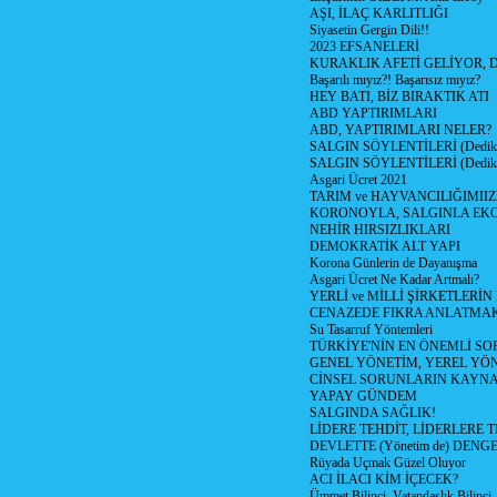
AŞI, İLAÇ KARLITLIĞI
Siyasetin Gergin Dili!!
2023 EFSANELERİ
KURAKLIK AFETİ GELİYOR, 
Başarılı mıyız?! Başarısız mıyız?
HEY BATI, BİZ BIRAKTIK ATI
ABD YAPTIRIMLARI
ABD, YAPTIRIMLARI NELER?
SALGIN SÖYLENTİLERİ (Dediko
SALGIN SÖYLENTİLERİ (Dediko
Asgari Ücret 2021
TARIM ve HAYVANCILIĞIMII
KORONOYLA, SALGINLA EK
NEHİR HIRSIZLIKLARI
DEMOKRATİK ALT YAPI
Korona Günlerin de Dayanışma
Asgari Ücret Ne Kadar Artmalı?
YERLİ ve MİLLİ ŞİRKETLERİ
CENAZEDE FIKRA ANLATMA
Su Tasarruf Yöntemleri
TÜRKİYE'NİN EN ÖNEMLİ SO
GENEL YÖNETİM, YEREL YÖ
CİNSEL SORUNLARIN KAYN
YAPAY GÜNDEM
SALGINDA SAĞLIK!
LİDERE TEHDİT, LİDERLERE 
DEVLETTE (Yönetim de) DENGE
Rüyada Uçmak Güzel Oluyor
ACI İLACI KİM İÇECEK?
Ümmet Bilinci, Vatandaşlık Bilinci, 