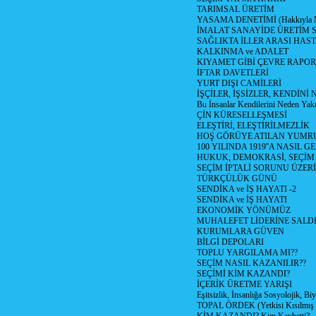
TARIMSAL ÜRETİM
YASAMA DENETİMİ (Hakkıyla Me
İMALAT SANAYİDE ÜRETİM
SAĞLIKTA İLLER ARASI HAS
KALKINMA ve ADALET
KIYAMET GİBİ ÇEVRE RAPO
İFTAR DAVETLERİ
YURT DIŞI CAMİLERİ
İŞÇİLER, İŞSİZLER, KENDİN
Bu İnsanlar Kendilerini Neden Yak
ÇİN KÜRESELLEŞMESİ
ELEŞTİRİ, ELEŞTİRİLMEZLİK
HOŞ GÖRÜYE ATILAN YUMR
100 YILINDA 1919''A NASIL G
HUKUK, DEMOKRASİ, SEÇİM
SEÇİM İPTALİ SORUNU ÜZER
TÜRKÇÜLÜK GÜNÜ
SENDİKA ve İŞ HAYATI -2
SENDİKA ve İŞ HAYATI
EKONOMİK YÖNÜMÜZ
MUHALEFET LİDERİNE SALD
KURUMLARA GÜVEN
BİLGİ DEPOLARI
TOPLU YARGILAMA MI??
SEÇİM NASIL KAZANILIR??
SEÇİMİ KİM KAZANDI?
İÇERİK ÜRETME YARIŞI
Eşitsizlik, İnsanlığa Sosyolojik, Bi
TOPAL ÖRDEK (Yetkisi Kısılmış 