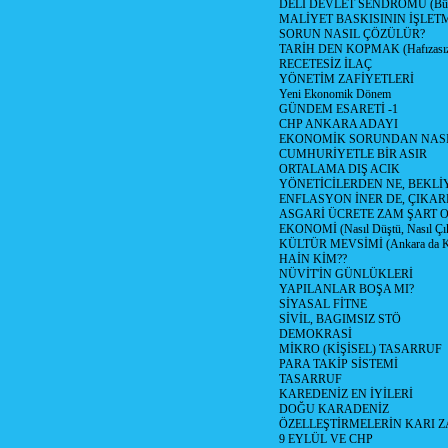
DELİ DEVLET SENDROMU (Büyük
MALİYET BASKISININ İŞLE
SORUN NASIL ÇÖZÜLÜR?
TARİH DEN KOPMAK (Hafızasız
RECETESİZ İLAÇ
YÖNETİM ZAFİYETLERİ
Yeni Ekonomik Dönem
GÜNDEM ESARETİ -1
CHP ANKARA ADAYI
EKONOMİK SORUNDAN NASIL
CUMHURİYETLE BİR ASIR
ORTALAMA DIŞ ACIK
YÖNETİCİLERDEN NE, BEKLİ
ENFLASYON İNER DE, ÇIKA
ASGARİ ÜCRETE ZAM ŞART O
EKONOMİ (Nasıl Düştü, Nasıl Çı
KÜLTÜR MEVSİMİ (Ankara da Kül
HAİN KİM??
NÜVİT'İN GÜNLÜKLERİ
YAPILANLAR BOŞA MI?
SİYASAL FİTNE
SİVİL, BAGIMSIZ STÖ
DEMOKRASİ
MİKRO (KİŞİSEL) TASARRUF
PARA TAKİP SİSTEMİ
TASARRUF
KAREDENİZ EN İYİLERİ
DOĞU KARADENİZ
ÖZELLEŞTİRMELERİN KARI Z
9 EYLÜL VE CHP