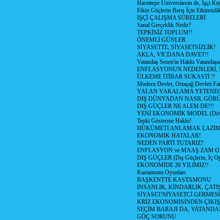
Hacettepe Üniversitesin de, İşçi Kıy
Etkin Güçlerin Barış İçin Etkinsizlik
İŞÇİ ÇALIŞMA SÜRELERİ
Sanal Gerçeklik Nedir?
TEPKİSİZ TOPLUM!!
ÖNEMLİ GÜNLER
SİYASETTE, SİYASETSİZLİK!
AKLA, VİCDANA DAVET!!
Vatandaş Sezen'in Hakkı Vatandaşa
ENFLASYONUN NEDENLERİ, N
ÜLKEME İTİBAR SUKASTİ !!
Modern Devlet, Ortaçağ Devleti Far
YALAN YAKALAMA YETENEG
DIŞ DÜNYADAN NASIL GÖR
DIŞ GÜÇLER NE ALEM DE!!!
YENİ EKONOMİK MODEL (Dövize
Tepki Gösterme Hakkı!
HÜKÜMETİ ANLAMAK LAZI
EKONOMİK HATALAR!
NEDEN PARTİ TUTARIZ?
ENFLASYON ve MAAŞ ZAM 
DIŞ GÜÇLER (Dış Güçlerin, İç O
EKONOMİDE 20 YILIMIZ!!
Kastamonu Oyunları
BAŞKENTTE KASTAMONU
İNSANLIK, KİNDARLIK, ÇATI
SİYASET/SİYASETCİ GERMESİ
KRİZ EKONOMİSİNDEN ÇIKIŞ
SEÇİM BARAJI DA, VATANDAŞ
GÖÇ SORUNU