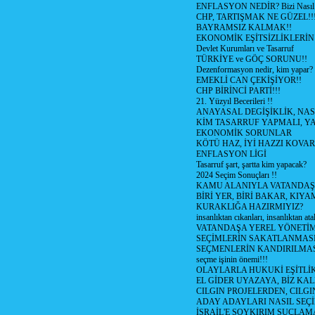
ENFLASYON NEDİR? Bizi Nasıl E
CHP, TARTIŞMAK NE GÜZEL!!
BAYRAMSIZ KALMAK!!
EKONOMİK EŞİTSİZLİKLERİN
Devlet Kurumları ve Tasarruf
TÜRKİYE ve GÖÇ SORUNU!!
Dezenformasyon nedir, kim yapar?
EMEKLİ CAN ÇEKİŞİYOR!!
CHP BİRİNCİ PARTİ!!!
21. Yüzyıl Becerileri !!
ANAYASAL DEGİŞİKLİK, NAS
KİM TASARRUF YAPMALI, YA
EKONOMİK SORUNLAR
KÖTÜ HAZ, İYİ HAZZI KOVAR?
ENFLASYON LİGİ
Tasarruf şart, şartta kim yapacak?
2024 Seçim Sonuçları !!
KAMU ALANIYLA VATANDAŞ
BİRİ YER, BİRİ BAKAR, KIYA
KURAKLIĞA HAZIRMIYIZ?
insanlıktan cıkanları, insanlıktan ata
VATANDAŞA YEREL YÖNETİ
SEÇİMLERİN SAKATLANMASI
SEÇMENLERİN KANDIRILMAS
seçme işinin önemi!!!
OLAYLARLA HUKUKİ EŞİTLİK 
EL GİDER UYAZAYA, BİZ KAL
CILGIN PROJELERDEN, CILGIN
ADAY ADAYLARI NASIL SEÇİ
İSRAİL'E SOYKIRIM SUÇLAMA