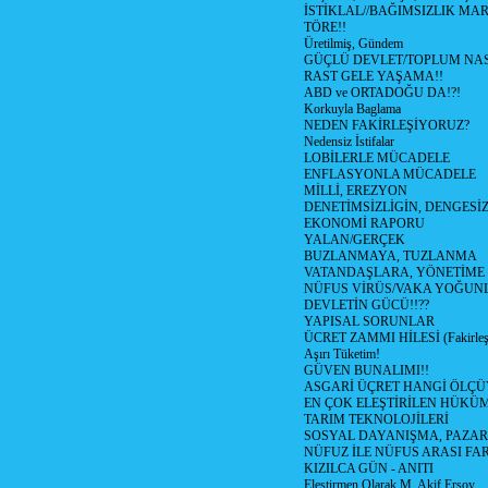
İSTİKLAL//BAĞIMSIZLIK MAR
TÖRE!!
Üretilmiş, Gündem
GÜÇLÜ DEVLET/TOPLUM NAS
RAST GELE YAŞAMA!!
ABD ve ORTADOĞU DA!?!
Korkuyla Baglama
NEDEN FAKİRLEŞİYORUZ?
Nedensiz İstifalar
LOBİLERLE MÜCADELE
ENFLASYONLA MÜCADELE
MİLLİ, EREZYON
DENETİMSİZLİGİN, DENGESİZ
EKONOMİ RAPORU
YALAN/GERÇEK
BUZLANMAYA, TUZLANMA
VATANDAŞLARA, YÖNETİME
NÜFUS VİRÜS/VAKA YOĞUN
DEVLETİN GÜCÜ!!??
YAPISAL SORUNLAR
ÜCRET ZAMMI HİLESİ (Fakirle
Aşırı Tüketim!
GÜVEN BUNALIMI!!
ASGARİ ÜÇRET HANGİ ÖLÇÜ
EN ÇOK ELEŞTİRİLEN HÜKÜ
TARIM TEKNOLOJİLERİ
SOSYAL DAYANIŞMA, PAZAR
NÜFUZ İLE NÜFUS ARASI FA
KIZILCA GÜN - ANITI
Eleştirmen Olarak M. Akif Ersoy