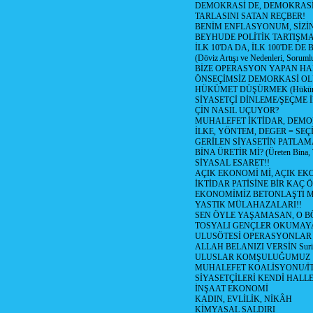
DEMOKRASİ DE, DEMOKRASİ
TARLASINI SATAN REÇBER!
BENİM ENFLASYONUM, SİZ
BEYHUDE POLİTİK TARTIŞMA
İLK 10'DA DA, İLK 100'DE D
(Döviz Artışı ve Nedenleri, Sorumlu
BİZE OPERASYON YAPAN HA
ÖNSEÇİMSİZ DEMORKASİ OL
HÜKÜMET DÜŞÜRMEK (Hükümet
SİYASETÇİ DİNLEME/ŞEÇME 
ÇİN NASIL UÇUYOR?
MUHALEFET İKTİDAR, DEMO
İLKE, YÖNTEM, DEGER = SEÇ
GERİLEN SİYASETİN PATLAM
BİNA ÜRETİR Mİ? (Üreten Bina, 
SİYASAL ESARET!!
AÇIK EKONOMİ Mİ, AÇIK EK
İKTİDAR PATİSİNE BİR KAÇ Ö
EKONOMİMİZ BETONLAŞTI M
YASTIK MÜLAHAZALARI!!
SEN ÖYLE YAŞAMASAN, O B
TOSYALI GENÇLER OKUMAY
ULUSÖTESİ OPERASYONLAR
ALLAH BELANIZI VERSİN Suriy
ULUSLAR KOMŞULUĞUMUZ
MUHALEFET KOALİSYONU/İT
SİYASETÇİLERİ KENDİ HALL
İNŞAAT EKONOMİ
KADIN, EVLİLİK, NİKÂH
KİMYASAL SALDIRI