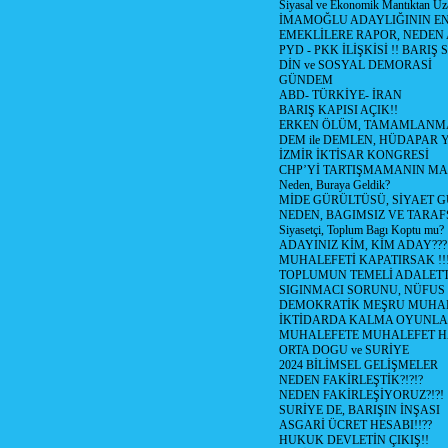
Siyasal ve Ekonomik Mantıktan Uz
İMAMOĞLU ADAYLIĞININ EN
EMEKLİLERE RAPOR, NEDEN
PYD - PKK İLİŞKİSİ !! BARIŞ 
DİN ve SOSYAL DEMORASİ
GÜNDEM
ABD- TÜRKİYE- İRAN
BARIŞ KAPISI AÇIK!!
ERKEN ÖLÜM, TAMAMLANMA
DEM ile DEMLEN, HÜDAPAR
İZMİR İKTİSAR KONGRESİ
CHP’Yİ TARTIŞMAMANIN MAL
Neden, Buraya Geldik?
MİDE GÜRÜLTÜSÜ, SİYAET 
NEDEN, BAGIMSIZ VE TARAF
Siyasetçi, Toplum Bagı Koptu mu?
ADAYINIZ KİM, KİM ADAY???
MUHALEFETİ KAPATIRSAK !!
TOPLUMUN TEMELİ ADALETTİ
SIGINMACI SORUNU, NÜFUS
DEMOKRATİK MEŞRU MUHAL
İKTİDARDA KALMA OYUNLA
MUHALEFETE MUHALEFET H
ORTA DOGU ve SURİYE
2024 BİLİMSEL GELİŞMELER
NEDEN FAKİRLEŞTİK?!?!?
NEDEN FAKİRLEŞİYORUZ?!?!
SURİYE DE, BARIŞIN İNŞASI
ASGARİ ÜCRET HESABI!!??
HUKUK DEVLETİN ÇIKIŞ!!