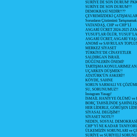
SURİYE DE SON DURUM! PK
SURİYE DE SON DURUM!!!
DEMOKRASİ NEDİR!!??
ÇEVREMİZDEKİ ÇATIŞMALAR (S
Sorunların Çözümünü Tartışmamak
VATANDAŞ, CHP ve CHP’Lİ
ASGARİ ÜCRET 2024-2025 Z
YUSUF'LAR ÖLÜR, YUSUF’LA
ASGARİ ÜCRET, ASGARİ YAŞ
ANOMİ ve SAVRULAN TOPLU
MERKEZ SİYASET
TÜRKİYE’DE CİNAYETLER
SALDIRGAN İSRAİL
DÜĞÜNLERİN ÖNEMİ!
TARTIŞMA KONULARIMIZ AN
UÇARKEN DÜŞMEK!!
ATATÜRK'ÜN ASKERİ!!
KÖYDE, SAHNE
SORUN SARMALI VE ÇÖZÜML
SU, SORUNUMUZ!!
İnstagram Yasagı!
İSMAİL HANİYYE ÖLÜMÜ ve
BORÇ TAHSİLİNDE ŞAHİNLEŞ
HER LİDERLE, GÖRÜŞEN LİDE
SİYASAL DEGİŞİM!!
SİYASET NOTU!!
NEDEN, SOSYAL DEMOKRASİ
CHP’Yİ NE KADAR TANIYOR
ÜLKEMİZİN SORUNLARI ve 
SURİYE ve SURİYELİ SORUN