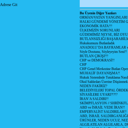
Adrese Git
Bu Üyenin Diğer Yazıları
ORMAN/VATAN YANGINLARI !
HALKI GÜNDEMİ YÖNETİM G
EKONOMİK HATA!!!
ÜLKEMİZİN SORUNLARI
GÜDEMİMİZ NEYSE, BİZ OYU
BUTLANSIZLIĞI BAŞARABİLM
Hukukumuzu Butlanladık
ANADOLU’DA BAYRAMLAR ve
Söyle Dostunu, Söyleyeyim Seni!!
BUTLAN ÇIKIŞI!!!
CHP ve DEMOKRASİ!!
CHP
CHP Genel Merkezine Butlan Oper
MUHALİF DAYANIŞMA!!
Hukuk Sistemlnde Tutuklama Nasıl
Okul Saldırıları Üzerine Düşünmek
NEDEN FAKİRİZ?
BELEDİYELERİ TOPAL ÖRDE
SİYASİLERE UYARI?!?!?
İRAN’A SALDIRI!!
SKİMPFLASYON // SHRİNKF
ABD ve İSRAİL VEDE İRAN!!
EMPERYALİST SALDIRILAR!!
ABD, İSRAİL SALDIRGANLIĞI
ÜRÜNLER, NEDEN UCUZ, NED
ALGILATILAN ALGILARLA, D