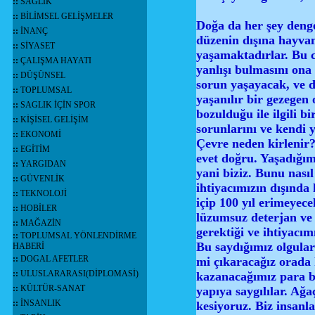
::
SAĞLIK
::
BİLİMSEL GELİŞMELER
Doğa da her şey denge
::
İNANÇ
düzenin dışına hayvan
::
SİYASET
yaşamaktadırlar. Bu c
::
ÇALIŞMA HAYATI
yanlışı bulmasını ona 
::
DÜŞÜNSEL
sorun yaşayacak, ve d
::
TOPLUMSAL
yaşanılır bir gezegen 
::
SAGLIK İÇİN SPOR
bozulduğu ile ilgili 
::
KİŞİSEL GELİŞİM
sorunlarını ve kendi 
::
EKONOMİ
Çevre neden kirlenir? 
::
EGİTİM
evet doğru. Yaşadığım
::
YARGIDAN
yani biziz. Bunu nası
::
GÜVENLİK
ihtiyacımızın dışında
::
TEKNOLOJİ
içip 100 yıl erimeyece
::
HOBİLER
lüzumsuz deterjan ve 
::
MAĞAZİN
gerektiği ve ihtiyacı
::
TOPLUMSAL YÖNLENDİRME
Bu saydığımız olgular
HABERİ
::
DOGAL AFETLER
mi çıkaracağız orada 
::
ULUSLARARASI(DİPLOMASİ)
kazanacağımız para b
::
KÜLTÜR-SANAT
yapıya saygılılar. Ağ
::
İNSANLIK
kesiyoruz. Biz insanl