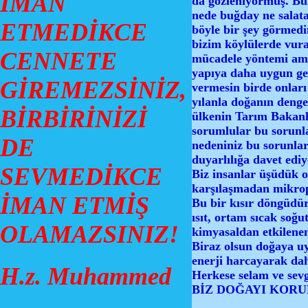
İMAN
da gözleniyormuş. Bu
nede buğday ne salata
ETMEDİKCE
böyle bir şey görmedi
bizim köylülerde vura
CENNETE
mücadele yöntemi ama 
yapıya daha uygun gel
GİREMEZSİNİZ,
vermesin birde onlar
yılanla doğanın deng
BİRBİRİNİZİ
ülkenin Tarım Bakanlı
sorumlular bu sorunla
DE
nedeniniz bu sorunlar
duyarlılığa davet edi
SEVMEDİKCE
Biz insanlar üşüdük or
karşılaşmadan mikrop
İMAN ETMİŞ
Bu bir kısır döngüdür 
ısıt, ortam sıcak soğ
OLAMAZSINIZ!
kimyasaldan etkilene
Biraz olsun doğaya uy
enerji harcayarak dah
H.z. Muhammed
Herkese selam ve sevgi
BİZ DOĞAYI KORUR