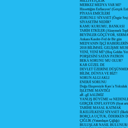
MİLLİYETÇİLİK
MERKEZ MEDYA VAR MI?
Hissettiğim Enflasyon! (Gerçek En
PİYASA EMİCİLERİ
ZORUNLU SİYASET (Özgür Seç
SİYASETİM NEDİR?
KAMU KURUMU, BANKASI
TARİH ETKİLER (Alzaymırlı Topl
BEYİNLER GÖÇÜYOR, SERM
Ankara Kasder-Fed de Bir gün
MEDYANIN İŞÇİ HABERLERİ
2018 BİLİMSEL GELİŞME MU
YENİ, YENİ Mİ? (Hoş Geldin Yeni
PORŞESİNİ SATAN PATRON
BEKA SORUNU MU OLUR?
KAR GÜZEL DE
DEVLET ÜZERİNE DÜŞÜNME
BİLİM, DÜNYA VE BİZ!!
SORUN ALGI AKLI
ENERJİ SORUNU
Doğu Ekspresiyle Kars’a Yolculuk
İŞLETME MANTIĞI
aR -gE hALİMİZ
YANLIŞ BÜYÜME ve NEDENLE
GERÇEK ENFLASYON (fiyat artış
TARİHE MASAL KATMAK
İLKELİ/İLKESİZ SİYASET (İlkeli/
BORÇLA UÇTUK, ÖDERKEN D
ÇIĞLIK (Vatandaşın Çığlığı)
BULUŞLAR NASIL BULUNUR