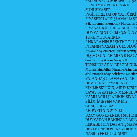
PROMOSYON SORUNU YAŞA
İKİNCİ YÜZ YILA DOĞRU!!
SUNİ SİYASET
İNGİLTERE, JAPONYA, TÜRK
SİYASETÇİ ALKIŞLAMA HAST
Yüz Liramızı Ekonomik Harcamış 
SİYASAL KÜLTÜR ve ALTILI 
DÜNYA'NIN GÖÇMEN/SIĞIN
TÜRKİYE UCARKEN
ANKARA'NIN BAŞKENT OLU
İNSANIN YAŞAM YOLCULU
Siyasal Söylemlerde Mantık Arayışl
DIŞ SORUNLARIMIZA KISACA
Göç Sorunu Alarm Veriyor!!
TEMSİLDE ADALET SORUNUM
Muhalefetin Altılı Masa ile Altın Ca
altılı masada aday belirleme sancılar
VATANDAŞ OLAMAYANLAR
DEMOKRASİ AYARLARI
KİMLİKSİZLİĞİN, AİDİYETSİ
SAVAŞ ve ZAFERİN MEŞRUL
KAMU AÇILIŞLARININ SİYAS
BİLİM İSTEYEN VAR MI?
GENÇLER ve BİZ
AK PARTİ'NİN 21 YILI
UZAY GÜNEŞ ENERJİ SİSTEM
DÜNYADAN BAKINCA NASI
REKABETTEN DAYANIŞMAY
DEVLET NEDEN TASARRUF 
NASIL YEREL OLUNUR?