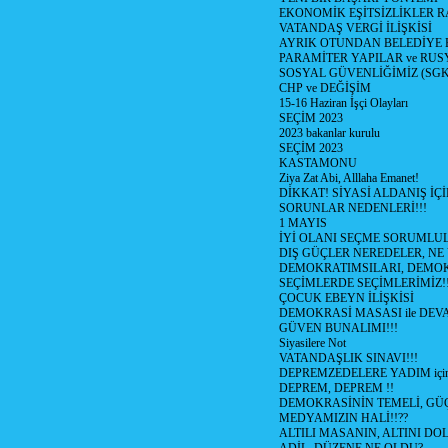
EKONOMİK EŞİTSİZLİKLER 
VATANDAŞ VERGİ İLİŞKİSİ
AYRIK OTUNDAN BELEDİYE
PARAMİTER YAPILAR ve RUS
SOSYAL GÜVENLİĞİMİZ (SGK
CHP ve DEĞİŞİM
15-16 Haziran İşçi Olayları
SEÇİM 2023
2023 bakanlar kurulu
SEÇİM 2023
KASTAMONU
Ziya Zat Abi, Alllaha Emanet!
DİKKAT! SİYASİ ALDANIŞ İÇİ
SORUNLAR NEDENLERİ!!!
1 MAYIS
İYİ OLANI SEÇME SORUMLU
DIŞ GÜÇLER NEREDELER, NE
DEMOKRATIMSILARI, DEMOK
SEÇİMLERDE SEÇİMLERİMİZ!
ÇOCUK EBEYN İLİŞKİSİ
DEMOKRASİ MASASI ile DEV
GÜVEN BUNALIMI!!!
Siyasilere Not
VATANDAŞLIK SINAVI!!!
DEPREMZEDELERE YADIM için
DEPREM, DEPREM !!
DEMOKRASİNİN TEMELİ, GÜÇ
MEDYAMIZIN HALİ!!??
ALTILI MASANIN, ALTINI D