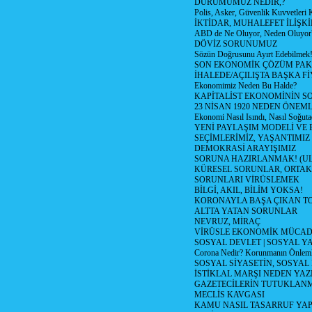
DURUMUMUZ NEDİR,?
Polis, Asker, Güvenlik Kuvvetleri 
İKTİDAR, MUHALEFET İLİŞKİ
ABD de Ne Oluyor, Neden Oluyor
DÖVİZ SORUNUMUZ
Sözün Doğrusunu Ayırt Edebilmek
SON EKONOMİK ÇÖZÜM PAK
İHALEDE/AÇILIŞTA BAŞKA F
Ekonomimiz Neden Bu Halde?
KAPİTALİST EKONOMİNİN S
23 NİSAN 1920 NEDEN ÖNEML
Ekonomi Nasıl Isındı, Nasıl Soğuta
YENİ PAYLAŞIM MODELİ VE
SEÇİMLERİMİZ, YAŞANTIMIZ
DEMOKRASİ ARAYIŞIMIZ
SORUNA HAZIRLANMAK! (U
KÜRESEL SORUNLAR, ORTAK
SORUNLARI VİRÜSLEMEK
BİLGİ, AKIL, BİLİM YOKSA!
KORONAYLA BAŞA ÇIKAN TO
ALTTA YATAN SORUNLAR
NEVRUZ, MİRAÇ
VİRÜSLE EKONOMİK MÜCAD
SOSYAL DEVLET | SOSYAL Y
Corona Nedir? Korunmanın Önlemle
SOSYAL SİYASETİN, SOSYAL
İSTİKLAL MARŞI NEDEN YAZI
GAZETECİLERİN TUTUKLAN
MECLİS KAVGASI
KAMU NASIL TASARRUF YAP