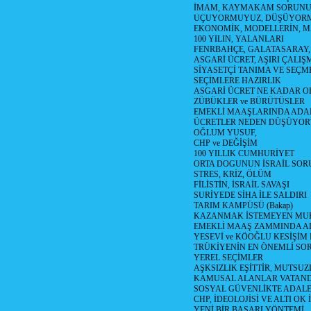
İMAM, KAYMAKAM SORUN
UÇUYORMUYUZ, DÜŞÜYORM
EKONOMİK, MODELLERİN, MA
100 YILIN, YALANLARI
FENRBAHÇE, GALATASARAY,
ASGARİ ÜCRET, AŞIRI ÇALIŞ
SİYASETÇİ TANIMA VE SEÇME
SEÇİMLERE HAZIRLIK
ASGARİ ÜCRET NE KADAR OLM
ZÜBÜKLER ve BÜRÜTÜSLER
EMEKLİ MAAŞLARINDA ADA
ÜCRETLER NEDEN DÜŞÜYOR
OĞLUM YUSUF,
CHP ve DEĞİŞİM
100 YILLIK CUMHURİYET
ORTA DOGUNUN İSRAİL SO
STRES, KRİZ, ÖLÜM
FİLİSTİN, İSRAİL SAVAŞI
SURİYEDE SİHA İLE SALDIRI
TARIM KAMPÜSÜ (Bakap)
KAZANMAK İSTEMEYEN MU
EMEKLİ MAAŞ ZAMMINDA A
YESEVİ ve KÖOĞLU KESİŞİM
TRÜKİYENİN EN ÖNEMLİ SO
YEREL SEÇİMLER
AŞKSIZLIK EŞİTTİR, MUTSUZ
KAMUSAL ALANLAR VATAND
SOSYAL GÜVENLİKTE ADALE
CHP, İDEOLOJİSİ VE ALTI OK 
YENİ BİR BAŞARI YÖNTEMİ