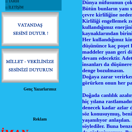
::
TARİH
Dünya nüfusunun çok 
::
İLETİŞİM
Bütün bunların yanı s
çevre kirliliğine nede
Kirliliği engellemek 
kullandığımız enerjini
kaynaklarından biri
Her kullandığımız ki
düşününce kaç poşet k
maddeler şuan geri d
devam edecektir. Adet
insanları da düşünere
denge bozulmasın.
Doğaya zarar verirke
görürken onun her par
Genç Yazarlarımız
Doğada canlılık azalı
hiç yılana rastlamadı
denecek kadar azlar 
söz konusuymuş, ben
yaşanılıyor anlaşılan.
Reklam
söylediler. Buna benz