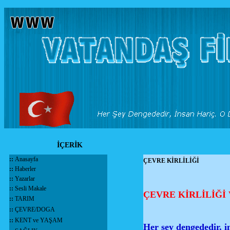
İÇERİK
::
Anasayfa
ÇEVRE KİRLİLİĞİ
::
Haberler
::
Yazarlar
::
Sesli Makale
ÇEVRE KİRLİLİĞİ
::
TARIM
::
ÇEVRE/DOGA
::
KENT ve YAŞAM
Her şey dengededir, in