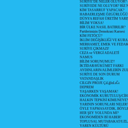
SURİYE’DE NELER OLUYOR? – 1
SURİYEDE NE OLUYOR? BİZ 
KİM TASARRUF YAPACAK?
HABAERLEŞME ÖZGÜRLÜĞÜN
DÜNYA REFAH ÜRETİM YARIŞ
BİLİM YOKSA!
BİR ÜLKE NASIL BATIRILIR?
Partilerimizin Demokrasi Karnesi
KİM FETÖCÜ?
İKLİM DEĞİŞİKLİĞİ VE KURA
MERHAMET, EMEK VE FEDA
SURİYE ÇIKMAZI!
CEZA ve VERGİ ADALETİ
NAMUS
BİLİM SORUNUMUZ!!
İKTİDAR/HÜKÜMET FARKI
AYDINLARIN/ALİMLERİN ZUL
SURİYE DE SON DURUM
VATANDAŞLIK
CILGIN PROJE ÇıLğInLıĞı
DEPREM
YAŞARKEN YAŞAMAK!
EKONOMİK KURUTULUŞ/Cİ
HALKIN TEPKİSİ KİME/NEYE?
YARININ SORUNLARI NELER
ÖYLE YAPMASAYDIK, BÖYLE
HER ŞEY YOLUNDA MI?
EKONOMİDEN Bİ HABER!
TOPLUSAL MUTABAKAT/UZL
YAREN KÜLTÜRÜ