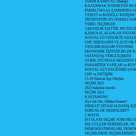
TARIM KAMPÜSÜ (Bakap)
KAZANMAK İSTEMEYEN MU
EMEKLİ MAAŞ ZAMMINDA A
YESEVİ ve KÖOĞLU KESİŞİM
TRÜKİYENİN EN ÖNEMLİ SO
YEREL SEÇİMLER
AŞKSIZLIK EŞİTTİR, MUTSUZ
KAMUSAL ALANLAR VATAND
SOSYAL GÜVENLİKTE ADALE
CHP, İDEOLOJİSİ VE ALTI OK 
YENİ BİR BAŞARI YÖNTEMİ
EKONOMİK EŞİTSİZLİKLER 
VATANDAŞ VERGİ İLİŞKİSİ
AYRIK OTUNDAN BELEDİYE
PARAMİTER YAPILAR ve RUS
SOSYAL GÜVENLİĞİMİZ (SGK
CHP ve DEĞİŞİM
15-16 Haziran İşçi Olayları
SEÇİM 2023
2023 bakanlar kurulu
SEÇİM 2023
KASTAMONU
Ziya Zat Abi, Alllaha Emanet!
DİKKAT! SİYASİ ALDANIŞ İÇİ
SORUNLAR NEDENLERİ!!!
1 MAYIS
İYİ OLANI SEÇME SORUMLU
DIŞ GÜÇLER NEREDELER, NE
DEMOKRATIMSILARI, DEMOK
SEÇİMLERDE SEÇİMLERİMİZ!