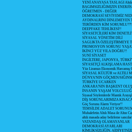
YENİ ANAYASA TASLAGI Altılı
BAGIMSIZLIĞIMIZIN ENERJİS
ÖĞRETMEN - DEĞER
DEMOKRASİ SEVİYEMİZ NED
AYDINALRINI DİNLEMEYEN
TERÖRDEN KİM SORUMLU??!
DEEPFAKE TEHLİKESİ!!
SİYASETCİLERİ KİM DENETL
SİYASAL YÖNETİM DİLİ
SAGLIKTA ÖZELEŞTİRMEYE T
PROMOSYON SORUNU YAŞA
İKİNCİ YÜZ YILA DOĞRU!!
SUNİ SİYASET
İNGİLTERE, JAPONYA, TÜRK
SİYASETÇİ ALKIŞLAMA HAST
Yüz Liramızı Ekonomik Harcamış 
SİYASAL KÜLTÜR ve ALTILI 
DÜNYA'NIN GÖÇMEN/SIĞIN
TÜRKİYE UCARKEN
ANKARA'NIN BAŞKENT OLU
İNSANIN YAŞAM YOLCULU
Siyasal Söylemlerde Mantık Arayışl
DIŞ SORUNLARIMIZA KISACA
Göç Sorunu Alarm Veriyor!!
TEMSİLDE ADALET SORUNUM
Muhalefetin Altılı Masa ile Altın Ca
altılı masada aday belirleme sancılar
VATANDAŞ OLAMAYANLAR
DEMOKRASİ AYARLARI
KİMLİKSİZLİĞİN, AİDİYETSİ