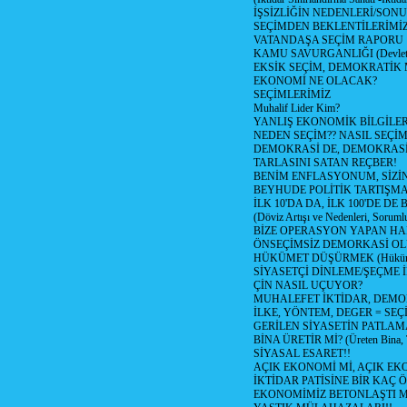
İŞSİZLİĞİN NEDENLERİ/SON
SEÇİMDEN BEKLENTİLERİMİZ
VATANDAŞA SEÇİM RAPORU
KAMU SAVURGANLIĞI (Devlet n
EKSİK SEÇİM, DEMOKRATİK 
EKONOMİ NE OLACAK?
SEÇİMLERİMİZ
Muhalif Lider Kim?
YANLIŞ EKONOMİK BİLGİLE
NEDEN SEÇİM?? NASIL SEÇİM
DEMOKRASİ DE, DEMOKRASİ
TARLASINI SATAN REÇBER!
BENİM ENFLASYONUM, SİZ
BEYHUDE POLİTİK TARTIŞMA
İLK 10'DA DA, İLK 100'DE D
(Döviz Artışı ve Nedenleri, Sorumlu
BİZE OPERASYON YAPAN HA
ÖNSEÇİMSİZ DEMORKASİ OL
HÜKÜMET DÜŞÜRMEK (Hükümet
SİYASETÇİ DİNLEME/ŞEÇME 
ÇİN NASIL UÇUYOR?
MUHALEFET İKTİDAR, DEMO
İLKE, YÖNTEM, DEGER = SEÇ
GERİLEN SİYASETİN PATLAM
BİNA ÜRETİR Mİ? (Üreten Bina, 
SİYASAL ESARET!!
AÇIK EKONOMİ Mİ, AÇIK EK
İKTİDAR PATİSİNE BİR KAÇ Ö
EKONOMİMİZ BETONLAŞTI M