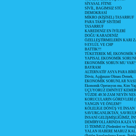
SİYASAL FİTNE
SİVİL, BAGIMSIZ STÖ
DEMOKRASİ
MİKRO (KİŞİSEL) TASARRUF
PARA TAKİP SİSTEMİ
TASARRUF
KAREDENİZ EN İYİLERİ
DOĞU KARADENİZ
ÖZELLEŞTİRMELERİN KARI Z
9 EYLÜL VE CHP
BATTIK!!!
TÜKETEREK Mİ, EKONOMİK 
YAPISAL EKONOMİK SORUN
EKONOMİK SORUN MU VAR?
BAYRAM
ALTERNATİF ASYA PARA BİRİ
Döviz, Açığınızın Olması Demek,
EKONOMİK SORUNLAR NASIL
Ekonomik Operasyon mu, Kim Yap
UÇUYORUZ EMNİYET KEMERİN
YÜZDE 49.50 ZAM NEYİN NES
KORUCULARIN GÖREVLERİ (Polis
YANGIN VE ÖNLEM!!
KÖLELİGE DÖNÜŞ VE İNSAN 
SAVURGANLIKTAN, SAVRULM
İNSANİ GELİŞMİŞLİĞİMİZ, İ
DEMİRYOLLARINDA KAZA V
15 TEMMUZ (Nedenleri ve Sonuçl
YALAN HABERE MARUZ KA
(İktidar Sınırlandırma Sanatı -İktida