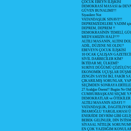
ÇOCUK EBEYN İLİŞKİSİ
DEMOKRASİ MASASI ile DEV
GÜVEN BUNALIMI!!!
Siyasilere Not
VATANDAŞLIK SINAVI!!!
DEPREMZEDELERE YADIM için
DEPREM, DEPREM !!
DEMOKRASİNİN TEMELİ, GÜÇ
MEDYAMIZIN HALİ!!??
ALTILI MASANIN, ALTINI D
ADİL, DÜZENE NE OLDU?
EBEVEYN ÇOCUK İLİŞKİSİ
10 OCAK ÇALIŞAN GAZETEC
SİVİL DARBECİLER KİM?
İKTİDAR MI, ÜLKEMİ?
SURİYE DÜĞÜMÜ ÇÖZÜLÜY
EKONOMİK UÇUŞLAR DÜŞME
ZENGİN SAYISI İKİ, FAKİR S
ÇIKARILMIŞ SORUNLAR, YA
SEÇİMDEN SONRAYA ERTEL
27 Aralığın Önemi!! Bugün Ne Ol
CUMHURBAŞKANI SEÇME YA
DEMOKRATLAR ve ÖTEKİLER
ALTILI MASANIN ADAYI !!
VATANDAŞLIK, DAGITILIYOR
İMAMOĞLU YARGILAMASI Ü
ENERJİDE DEVRİM GİBİ GEL
BEBEK GELİNLER, DİN İSTİS
SİYASAL NİTELİK SORUNUM
EN ÇOK YAZDIĞIM KONULA