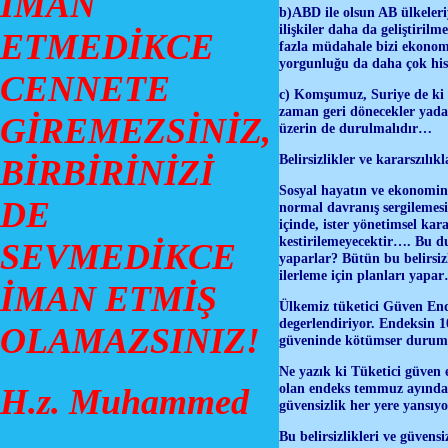
İMAN
b)ABD ile olsun AB ülkeleriy
ilişkiler daha da geliştiri
ETMEDİKCE
fazla müdahale bizi ekonomi
yorgunluğu da daha çok hi
CENNETE
c) Komşumuz, Suriye de ki 
zaman geri dönecekler yada
GİREMEZSİNİZ,
üzerin de durulmalıdır…
Belirsizlikler ve kararszılık
BİRBİRİNİZİ
Sosyal hayatın ve ekonominin
DE
normal davranış sergilemes
içinde, ister yönetimsel ka
kestirilemeyecektir…. Bu d
SEVMEDİKCE
yaparlar? Bütün bu belirsiz
ilerleme için planları yap
İMAN ETMİŞ
Ülkemiz tüketici Güven End
degerlendiriyor. Endeksin 
OLAMAZSINIZ!
güveninde kötümser durumu
Ne yazık ki Tüketici güven
olan endeks temmuz ayında 
H.z. Muhammed
güvensizlik her yere yansıyo
Bu belirsizlikleri ve güven