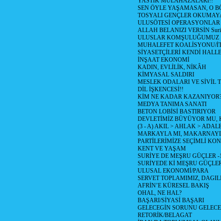
YASTIK MÜLAHAZALARI!!
SEN ÖYLE YAŞAMASAN, O B
TOSYALI GENÇLER OKUMAY
ULUSÖTESİ OPERASYONLAR
ALLAH BELANIZI VERSİN Suriy
ULUSLAR KOMŞULUĞUMUZ
MUHALEFET KOALİSYONU/İT
SİYASETÇİLERİ KENDİ HALL
İNŞAAT EKONOMİ
KADIN, EVLİLİK, NİKÂH
KİMYASAL SALDIRI
MESLEK ODALARI VE SİVİL
DİL İŞKENCESİ!!
KİM NE KADAR KAZANIYOR
MEDYA TANIMA SANATI
BETON LOBİSİ BASTIRIYOR
DEVLETİMİZ BÜYÜYOR MU,
(3 - A) AKIL > AHLAK > ADAL
MARKAYLA MI, MAKARNAYLA
PARTİLERİMİZE SEÇİMLİ KO
KENT VE YAŞAM
SURİYE DE MEŞRU GÜÇLER -
SURİYEDE Kİ MEŞRU GÜÇLE
ULUSAL EKONOMİ/PARA
SERVET TOPLAMIMIZ, DAGIL
AFRİN’E KÜRESEL BAKIŞ
OHAL, NE HAL?
BAŞARI/SİYASİ BAŞARI
GELECEGİN SORUNU GELECEK
RETORİK/BELAGAT