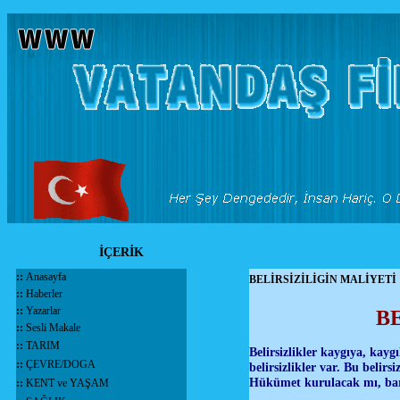
İÇERİK
::
Anasayfa
BELİRSİZİLİGİN MALİYETİ
::
Haberler
::
Yazarlar
B
::
Sesli Makale
::
TARIM
Belirsizlikler kaygıya, kay
::
ÇEVRE/DOGA
belirsizlikler var. Bu belir
Hükümet kurulacak mı, bar
::
KENT ve YAŞAM