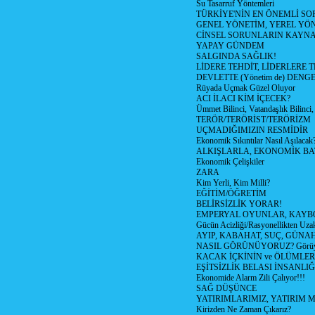
Su Tasarruf Yöntemleri
TÜRKİYE'NİN EN ÖNEMLİ SO
GENEL YÖNETİM, YEREL YÖ
CİNSEL SORUNLARIN KAYN
YAPAY GÜNDEM
SALGINDA SAĞLIK!
LİDERE TEHDİT, LİDERLERE 
DEVLETTE (Yönetim de) DENGE
Rüyada Uçmak Güzel Oluyor
ACI İLACI KİM İÇECEK?
Ümmet Bilinci, Vatandaşlık Bilinci, 
TERÖR/TERÖRİST/TERÖRİZM
UÇMADIĞIMIZIN RESMİDİR
Ekonomik Sıkıntılar Nasıl Aşılacak
ALKIŞLARLA, EKONOMİK BAT
Ekonomik Çelişkiler
ZARA
Kim Yerli, Kim Milli?
EĞİTİM/ÖĞRETİM
BELİRSİZLİK YORAR!
EMPERYAL OYUNLAR, KAYB
Gücün Acizliği/Rasyonellikten Uzak
AYIP, KABAHAT, SUÇ, GÜNAH (
NASIL GÖRÜNÜYORUZ? Görüyo
KACAK İÇKİNİN ve ÖLÜMLER
EŞİTSİZLİK BELASI İNSANL
Ekonomide Alarm Zili Çalıyor!!!
SAĞ DÜŞÜNCE
YATIRIMLARIMIZ, YATIRIM M
Kirizden Ne Zaman Çıkarız?