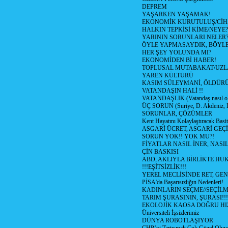
DEPREM
YAŞARKEN YAŞAMAK!
EKONOMİK KURUTULUŞ/Cİ
HALKIN TEPKİSİ KİME/NEYE?
YARININ SORUNLARI NELER
ÖYLE YAPMASAYDIK, BÖYLE
HER ŞEY YOLUNDA MI?
EKONOMİDEN Bİ HABER!
TOPLUSAL MUTABAKAT/UZL
YAREN KÜLTÜRÜ
KASIM SÜLEYMANİ, ÖLDÜR
VATANDAŞIN HALİ !!
VATANDAŞLIK (Vatandaş nasıl ol
ÜÇ SORUN (Suriye, D. Akdeniz, 
SORUNLAR, ÇÖZÜMLER
Kent Hayatını Kolaylaştıracak Basi
ASGARİ ÜCRET, ASGARİ GEÇ
SORUN YOK!! YOK MU?!
FİYATLAR NASIL İNER, NASI
ÇİN BASKISI
ABD, AKLIYLA BİRLİKTE HU
!!!EŞİTSİZLİK!!!
YEREL MECLİSİNDE RET, GEN
PİSA'da Başarısızlığın Nedenleri!
KADINLARIN SEÇME//SEÇİL
TARIM ŞURASININ, ŞURASI!!!
EKOLOJİK KAOSA DOĞRU HI
Üniversiteli İşsizlerimiz
DÜNYA ROBOTLAŞIYOR