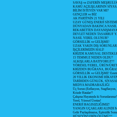
SAVAŞ ve ZAFERİN MEŞRUL
KAMU AÇILIŞLARININ SİYAS
BİLİM İSTEYEN VAR MI?
GENÇLER ve BİZ
AK PARTİ'NİN 21 YILI
UZAY GÜNEŞ ENERJİ SİSTEM
DÜNYADAN BAKINCA NASI
REKABETTEN DAYANIŞMAY
DEVLET NEDEN TASARRUF 
NASIL YEREL OLUNUR?
GÖRSELLİK ve GELİŞME!
UZAK YAKIN DIŞ SORUNLAR
İŞÇİLERİMİZİN HALİ!
KRİZDE KAMUSAL DESTEKL
15 TEMMUZ NEDEN OLDU?
ALKIŞLARLA BATIYORUZ!!!
YÖRESEL/YEREL, ÜRÜN/ÜRE
KRİZDEN BUĞRANA, BUĞRA
GÖRSELLİK ve GELİŞME! Estetik m
20 YILLIK EKONOMİ HİKAYEM
TARİHDEN GÜNLÜK, SİYASA
MEDYA MADRABAZLIĞI
Üç Sorun (Enflasyon, Stagflasyon,
Krizde Hatalar!!
Çalışma Hayatında ki Sorunlarımız!
Yerel, Yöresel Üretim!
ENERJİ BAGISIZLIĞIMIZ!
YANGIN UÇAKLARI ALINDI M
Gelir Paylaşılmazsa, Eşitsizlik Sonu
HÜSEYİN'LERİN ÖLÜMÜ!!!