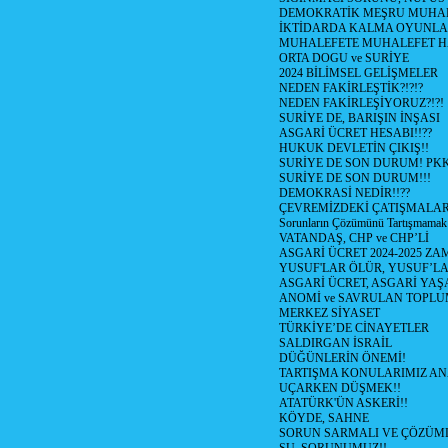
DEMOKRATİK MEŞRU MUHAL
İKTİDARDA KALMA OYUNLA
MUHALEFETE MUHALEFET H
ORTA DOGU ve SURİYE
2024 BİLİMSEL GELİŞMELER
NEDEN FAKİRLEŞTİK?!?!?
NEDEN FAKİRLEŞİYORUZ?!?!
SURİYE DE, BARIŞIN İNŞASI
ASGARİ ÜCRET HESABI!!??
HUKUK DEVLETİN ÇIKIŞ!!
SURİYE DE SON DURUM! PK
SURİYE DE SON DURUM!!!
DEMOKRASİ NEDİR!!??
ÇEVREMİZDEKİ ÇATIŞMALAR (S
Sorunların Çözümünü Tartışmamak
VATANDAŞ, CHP ve CHP’Lİ
ASGARİ ÜCRET 2024-2025 Z
YUSUF'LAR ÖLÜR, YUSUF’LA
ASGARİ ÜCRET, ASGARİ YAŞ
ANOMİ ve SAVRULAN TOPLU
MERKEZ SİYASET
TÜRKİYE’DE CİNAYETLER
SALDIRGAN İSRAİL
DÜĞÜNLERİN ÖNEMİ!
TARTIŞMA KONULARIMIZ AN
UÇARKEN DÜŞMEK!!
ATATÜRK'ÜN ASKERİ!!
KÖYDE, SAHNE
SORUN SARMALI VE ÇÖZÜML