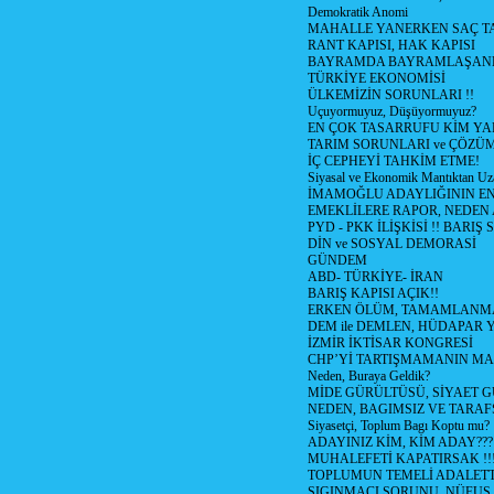
Demokratik Anomi
MAHALLE YANERKEN SAÇ T
RANT KAPISI, HAK KAPISI
BAYRAMDA BAYRAMLAŞAN
TÜRKİYE EKONOMİSİ
ÜLKEMİZİN SORUNLARI !!
Uçuyormuyuz, Düşüyormuyuz?
EN ÇOK TASARRUFU KİM YA
TARIM SORUNLARI ve ÇÖZÜ
İÇ CEPHEYİ TAHKİM ETME!
Siyasal ve Ekonomik Mantıktan Uz
İMAMOĞLU ADAYLIĞININ EN
EMEKLİLERE RAPOR, NEDEN
PYD - PKK İLİŞKİSİ !! BARIŞ 
DİN ve SOSYAL DEMORASİ
GÜNDEM
ABD- TÜRKİYE- İRAN
BARIŞ KAPISI AÇIK!!
ERKEN ÖLÜM, TAMAMLANMA
DEM ile DEMLEN, HÜDAPAR
İZMİR İKTİSAR KONGRESİ
CHP’Yİ TARTIŞMAMANIN MAL
Neden, Buraya Geldik?
MİDE GÜRÜLTÜSÜ, SİYAET 
NEDEN, BAGIMSIZ VE TARAF
Siyasetçi, Toplum Bagı Koptu mu?
ADAYINIZ KİM, KİM ADAY???
MUHALEFETİ KAPATIRSAK !!
TOPLUMUN TEMELİ ADALETTİ
SIGINMACI SORUNU, NÜFUS