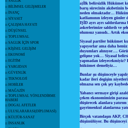
::
SAĞLIK
a)İlk belirsizlik Hükümet 
::
BİLİMSEL GELİŞMELER
barış sürecinin akıbetinin b
::
İNANÇ
neden olmaktadır… Hükümet
katliamının izleyen günler
::
SİYASET
IŞİD ayrı ayrı saldırıların
::
ÇALIŞMA HAYATI
askerlerimize saldırdı ve ş
::
DÜŞÜNSEL
olumsuz yansıdı.. Artık e
::
TOPLUMSAL
Siyasal partiler hükümet k
::
SAGLIK İÇİN SPOR
yapıyorlar ama daha henüz 
::
KİŞİSEL GELİŞİM
duyumları alınıyor…. Görü
::
EKONOMİ
gelişme yok… Siyasal belirs
yapmadan izleyecekmiyiz? B
::
EGİTİM
hükümet demeliyiz…
::
YARGIDAN
::
GÜVENLİK
Bunlar şu düşünceyle yapılıy
::
TEKNOLOJİ
kadar ileri degişim niyetler
olmazsa sen çok şey kaybed
::
HOBİLER
::
MAĞAZİN
Yabancı sermaye girişi azal
::
TOPLUMSAL YÖNLENDİRME
çeken ekonomimizin parasal
HABERİ
düşürecek alanlara yatırım
::
DOGAL AFETLER
gayrimenkul alanlarına yatır
::
ULUSLARARASI(DİPLOMASİ)
Birçok vatandaşın AKP, CH
::
KÜLTÜR-SANAT
düşünülüyor. Bu düşünceyi
::
İNSANLIK