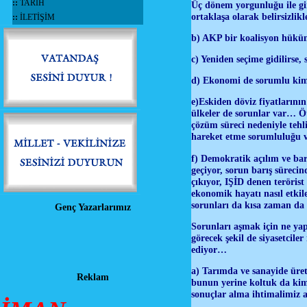
::
TARİH
Üç dönem yorgunluğu ile gir
ortaklaşa olarak belirsizli
::
İLETİŞİM
b) AKP bir koalisyon hüküm
c) Yeniden seçime gidilirse,
d) Ekonomi de sorumlu kim
e)Eskiden döviz fiyatlarını
ülkeler de sorunlar var… Öt
çözüm süreci nedeniyle teh
hareket etme sorumluluğu v
f) Demokratik açılım ve ba
geçiyor, sorun barış sürec
çıkıyor, IŞİD denen terörist
ekonomik hayatı nasıl etki
sorunları da kısa zaman da
Genç Yazarlarımız
Sorunları aşmak için ne yapı
görecek şekil de siyasetcil
ediyor…
a) Tarımda ve sanayide üret
Reklam
bunun yerine koltuk da kim
sonuçlar alma ihtimalimiz