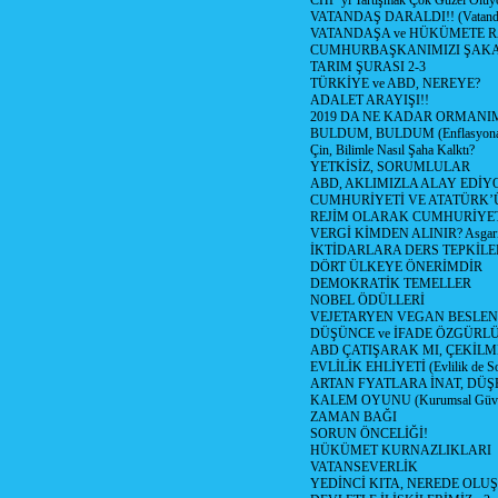
CHP’yi Tartışmak Çok Güzel Oluy
VATANDAŞ DARALDI!! (Vatandaş
VATANDAŞA ve HÜKÜMETE R
CUMHURBAŞKANIMIZI ŞAK
TARIM ŞURASI 2-3
TÜRKİYE ve ABD, NEREYE?
ADALET ARAYIŞI!!
2019 DA NE KADAR ORMANIM
BULDUM, BULDUM (Enflasyona 
Çin, Bilimle Nasıl Şaha Kalktı?
YETKİSİZ, SORUMLULAR
ABD, AKLIMIZLA ALAY EDİYO
CUMHURİYETİ VE ATATÜRK’
REJİM OLARAK CUMHURİYE
VERGİ KİMDEN ALINIR? Asgari 
İKTİDARLARA DERS TEPKİLE
DÖRT ÜLKEYE ÖNERİMDİR
DEMOKRATİK TEMELLER
NOBEL ÖDÜLLERİ
VEJETARYEN VEGAN BESLE
DÜŞÜNCE ve İFADE ÖZGÜRL
ABD ÇATIŞARAK MI, ÇEKİLME
EVLİLİK EHLİYETİ (Evlilik de Sor
ARTAN FYATLARA İNAT, DÜ
KALEM OYUNU (Kurumsal Güvenil
ZAMAN BAĞI
SORUN ÖNCELİĞİ!
HÜKÜMET KURNAZLIKLARI
VATANSEVERLİK
YEDİNCİ KITA, NEREDE OLU