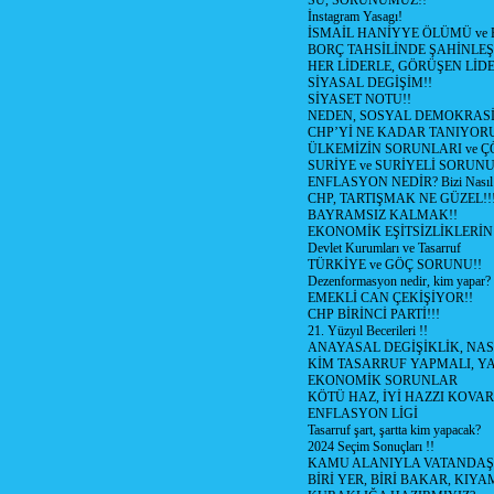
SU, SORUNUMUZ!!
İnstagram Yasagı!
İSMAİL HANİYYE ÖLÜMÜ ve
BORÇ TAHSİLİNDE ŞAHİNLEŞ
HER LİDERLE, GÖRÜŞEN LİDE
SİYASAL DEGİŞİM!!
SİYASET NOTU!!
NEDEN, SOSYAL DEMOKRASİ
CHP’Yİ NE KADAR TANIYOR
ÜLKEMİZİN SORUNLARI ve 
SURİYE ve SURİYELİ SORUN
ENFLASYON NEDİR? Bizi Nasıl E
CHP, TARTIŞMAK NE GÜZEL!!
BAYRAMSIZ KALMAK!!
EKONOMİK EŞİTSİZLİKLERİN
Devlet Kurumları ve Tasarruf
TÜRKİYE ve GÖÇ SORUNU!!
Dezenformasyon nedir, kim yapar?
EMEKLİ CAN ÇEKİŞİYOR!!
CHP BİRİNCİ PARTİ!!!
21. Yüzyıl Becerileri !!
ANAYASAL DEGİŞİKLİK, NAS
KİM TASARRUF YAPMALI, YA
EKONOMİK SORUNLAR
KÖTÜ HAZ, İYİ HAZZI KOVAR?
ENFLASYON LİGİ
Tasarruf şart, şartta kim yapacak?
2024 Seçim Sonuçları !!
KAMU ALANIYLA VATANDAŞ
BİRİ YER, BİRİ BAKAR, KIYA