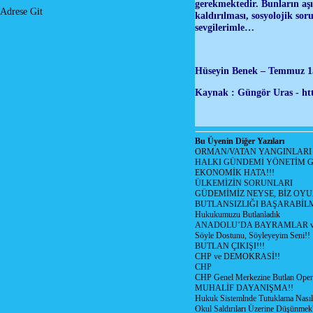
gerekmektedir. Bunların aş
Adrese Git
kaldırılması, sosyolojik s
sevgilerimle…
Hüseyin Benek – Temmuz 15
Kaynak : Güngör Uras - htt
Bu Üyenin Diğer Yazıları
ORMAN/VATAN YANGINLARI !
HALKI GÜNDEMİ YÖNETİM G
EKONOMİK HATA!!!
ÜLKEMİZİN SORUNLARI
GÜDEMİMİZ NEYSE, BİZ OYU
BUTLANSIZLIĞI BAŞARABİLM
Hukukumuzu Butlanladık
ANADOLU’DA BAYRAMLAR ve
Söyle Dostunu, Söyleyeyim Seni!!
BUTLAN ÇIKIŞI!!!
CHP ve DEMOKRASİ!!
CHP
CHP Genel Merkezine Butlan Oper
MUHALİF DAYANIŞMA!!
Hukuk Sistemlnde Tutuklama Nasıl
Okul Saldırıları Üzerine Düşünmek