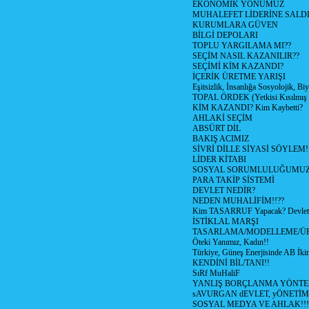
EKONOMİK YÖNÜMÜZ
MUHALEFET LİDERİNE SALD
KURUMLARA GÜVEN
BİLGİ DEPOLARI
TOPLU YARGILAMA MI??
SEÇİM NASIL KAZANILIR??
SEÇİMİ KİM KAZANDI?
İÇERİK ÜRETME YARIŞI
Eşitsizlik, İnsanlığa Sosyolojik, Bi
TOPAL ÖRDEK (Yetkisi Kısılmış 
KİM KAZANDI? Kim Kaybetti?
AHLAKİ SEÇİM
ABSÜRT DİL
BAKIŞ ACIMIZ
SİVRİ DİLLE SİYASİ SÖYLEM!
LİDER KİTABI
SOSYAL SORUMLULUĞUMUZ!
PARA TAKİP SİSTEMİ
DEVLET NEDİR?
NEDEN MUHALİFİM!!??
Kim TASARRUF Yapacak? Devlet m
İSTİKLAL MARŞI
TASARLAMA/MODELLEME/Ü
Öteki Yanımız, Kadın!!
Türkiye, Güneş Enerjisinde AB İkin
KENDİNİ BİL/TANI!!
SıRf MuHaliF
YANLIŞ BORÇLANMA YÖNTEM
sAVURGAN dEVLET, yÖNETİM
SOSYAL MEDYA VE AHLAK!!!