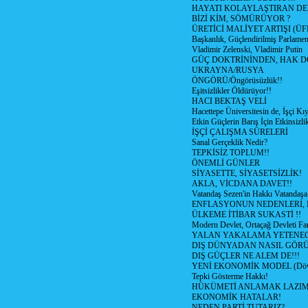
HAYATI KOLAYLAŞTIRAN D
BİZİ KİM, SÖMÜRÜYOR ?
ÜRETİCİ MALİYET ARTIŞI (ÜF
Başkanlık, Güçlendirilmiş Parlamen
Vladimir Zelenski, Vladimir Putin
GÜÇ DOKTRİNİNDEN, HAK D
UKRAYNA/RUSYA
ÖNGÖRÜ/Öngörüsüzlük!!
Eşitsizlikler Öldürüyor!!
HACI BEKTAŞ VELİ
Hacettepe Üniversitesin de, İşçi Kıy
Etkin Güçlerin Barış İçin Etkinsizlik
İŞÇİ ÇALIŞMA SÜRELERİ
Sanal Gerçeklik Nedir?
TEPKİSİZ TOPLUM!!
ÖNEMLİ GÜNLER
SİYASETTE, SİYASETSİZLİK!
AKLA, VİCDANA DAVET!!
Vatandaş Sezen'in Hakkı Vatandaşa
ENFLASYONUN NEDENLERİ, N
ÜLKEME İTİBAR SUKASTİ !!
Modern Devlet, Ortaçağ Devleti Far
YALAN YAKALAMA YETENEG
DIŞ DÜNYADAN NASIL GÖR
DIŞ GÜÇLER NE ALEM DE!!!
YENİ EKONOMİK MODEL (Dövize
Tepki Gösterme Hakkı!
HÜKÜMETİ ANLAMAK LAZI
EKONOMİK HATALAR!
NEDEN PARTİ TUTARIZ?