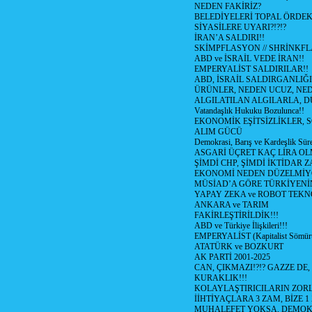
NEDEN FAKİRİZ?
BELEDİYELERİ TOPAL ÖRDE
SİYASİLERE UYARI?!?!?
İRAN’A SALDIRI!!
SKİMPFLASYON // SHRİNKF
ABD ve İSRAİL VEDE İRAN!!
EMPERYALİST SALDIRILAR!!
ABD, İSRAİL SALDIRGANLIĞI
ÜRÜNLER, NEDEN UCUZ, NED
ALGILATILAN ALGILARLA, D
Vatandaşlık Hukuku Bozulunca!!
EKONOMİK EŞİTSİZLİKLER, 
ALIM GÜCÜ
Demokrasi, Barış ve Kardeşlik Süre
ASGARİ ÜÇRET KAÇ LİRA OL
ŞİMDİ CHP, ŞİMDİ İKTİDAR Z
EKONOMİ NEDEN DÜZELMİY
MÜSİAD’A GÖRE TÜRKİYENİ
YAPAY ZEKA ve ROBOT TEKN
ANKARA ve TARIM
FAKİRLEŞTİRİLDİK!!!
ABD ve Türkiye İlişkileri!!!
EMPERYALİST (Kapitalist Sömü
ATATÜRK ve BOZKURT
AK PARTİ 2001-2025
CAN, ÇIKMAZI!?!? GAZZE DE,
KURAKLIK!!!
KOLAYLAŞTIRICILARIN ZORL
İİHTİYAÇLARA 3 ZAM, BİZE 1
MUHALEFET YOKSA, DEMOK