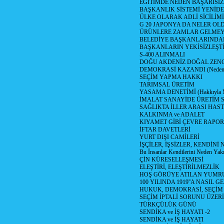
EGİTİMDE NEDEN BAŞARISIZ
BAŞKANLIK SİSTEMİ YENİDE
ÜLKE OLARAK ADLİ SİCİLİM
G 20 JAPONYA DA NELER OLDU? 
ÜRÜNLERE ZAMLAR GELMEYE B
BELEDİYE BAŞKANLARINDAN
BAŞKANLARIN YEKİSİZLEŞTİ
S-400 ALINMALI
DOĞU AKDENİZ DOĞAL ZENG
DEMOKRASİ KAZANDI (Neden D
SEÇİM YAPMA HAKKI
TARIMSAL ÜRETİM
YASAMA DENETİMİ (Hakkıyla Me
İMALAT SANAYİDE ÜRETİM
SAĞLIKTA İLLER ARASI HAS
KALKINMA ve ADALET
KIYAMET GİBİ ÇEVRE RAPO
İFTAR DAVETLERİ
YURT DIŞI CAMİLERİ
İŞÇİLER, İŞSİZLER, KENDİN
Bu İnsanlar Kendilerini Neden Yak
ÇİN KÜRESELLEŞMESİ
ELEŞTİRİ, ELEŞTİRİLMEZLİK
HOŞ GÖRÜYE ATILAN YUMR
100 YILINDA 1919''A NASIL G
HUKUK, DEMOKRASİ, SEÇİM
SEÇİM İPTALİ SORUNU ÜZER
TÜRKÇÜLÜK GÜNÜ
SENDİKA ve İŞ HAYATI -2
SENDİKA ve İŞ HAYATI