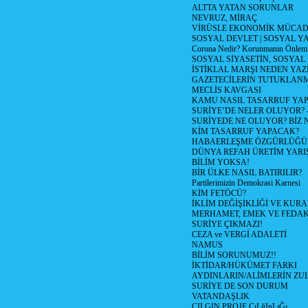
ALTTA YATAN SORUNLAR
NEVRUZ, MİRAÇ
VİRÜSLE EKONOMİK MÜCAD
SOSYAL DEVLET | SOSYAL Y
Corona Nedir? Korunmanın Önlemle
SOSYAL SİYASETİN, SOSYAL
İSTİKLAL MARŞI NEDEN YAZI
GAZETECİLERİN TUTUKLAN
MECLİS KAVGASI
KAMU NASIL TASARRUF YAP
SURİYE’DE NELER OLUYOR? – 1
SURİYEDE NE OLUYOR? BİZ 
KİM TASARRUF YAPACAK?
HABAERLEŞME ÖZGÜRLÜĞÜN
DÜNYA REFAH ÜRETİM YARIŞ
BİLİM YOKSA!
BİR ÜLKE NASIL BATIRILIR?
Partilerimizin Demokrasi Karnesi
KİM FETÖCÜ?
İKLİM DEĞİŞİKLİĞİ VE KURA
MERHAMET, EMEK VE FEDA
SURİYE ÇIKMAZI!
CEZA ve VERGİ ADALETİ
NAMUS
BİLİM SORUNUMUZ!!
İKTİDAR/HÜKÜMET FARKI
AYDINLARIN/ALİMLERİN ZUL
SURİYE DE SON DURUM
VATANDAŞLIK
CILGIN PROJE ÇıLğInLıĞı