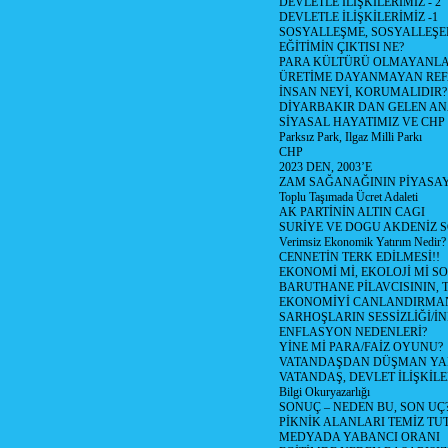
DEVLETLE İLİŞKİLERİMİZ - 2
DEVLETLE İLİŞKİLERİMİZ -1
SOSYALLEŞME, SOSYALLEŞ
EĞİTİMİN ÇIKTISI NE?
PARA KÜLTÜRÜ OLMAYANLA
ÜRETİME DAYANMAYAN REF
İNSAN NEYİ, KORUMALIDIR?
DİYARBAKIR DAN GELEN AN
SİYASAL HAYATIMIZ VE CHP
Parksız Park, Ilgaz Milli Parkı
CHP
2023 DEN, 2003’E
ZAM SAĞANAĞININ PİYASAY
Toplu Taşımada Ücret Adaleti
AK PARTİNİN ALTIN CAGI
SURİYE VE DOGU AKDENİZ 
Verimsiz Ekonomik Yatırım Nedir?
CENNETİN TERK EDİLMESİ!!
EKONOMİ Mİ, EKOLOJİ Mİ 
BARUTHANE PİLAVCISININ, 
EKONOMİYİ CANLANDIRMANI
SARHOŞLARIN SESSİZLİĞİ/İNİ
ENFLASYON NEDENLERİ?
YİNE Mİ PARA/FAİZ OYUNU?
VATANDAŞDAN DÜŞMAN Y
VATANDAŞ, DEVLET İLİŞKİLE
Bilgi Okuryazarlığı
SONUÇ – NEDEN BU, SON UÇ
PİKNİK ALANLARI TEMİZ TU
MEDYADA YABANCI ORANI