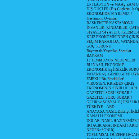
ENFLASYON ve MAAŞ ZAM 
DIŞ GÜÇLER (Dış Güçlerin, İç O
EKONOMİDE 20 YILIMIZ!!
Kastamonu Oyunları
BAŞKENTTE KASTAMONU
İNSANLIK, KİNDARLIK, ÇATI
SİYASET/SİYASETCİ GERMESİ
KRİZ EKONOMİSİNDEN ÇIKIŞ
SEÇİM BARAJI DA, VATANDAŞ
GÖÇ SORUNU
Bayram da Yaşanılan Sorunlar
BAYRAM
15 TEMMUZ'UN NEDENLERİ
BU NASIL EKONOMİ?
EKONOMİK EŞİTSİZLİK SOR
VATANDAŞ, GENELGEYE UY
EMEKLİ Biz Emeklililer!
VİRÜSTEN, KRİZDEN ÇIKIŞ
EKONOMİNİN SİNİR UCLARI
GAZETECİ SORU SORAR!!
GAZETECİ SORU SORAR!!
GELİR ve SOSYAL EŞİTSİZLİK
TÜRKİYE – ABD
ANAYASA NASIL DEGİŞTİRİL
KANALLI EKONOMİ
DOLAR, NASIL HAZİNEMİZE D
İKİ ACIK ARASINDAKİ FARK!
NEDEN>SONUÇ
TOPLUMSAL DÜZENE LEGAL/