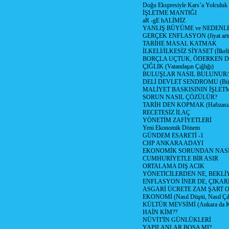
Doğu Ekspresiyle Kars’a Yolculuk
İŞLETME MANTIĞI
aR -gE hALİMİZ
YANLIŞ BÜYÜME ve NEDENLE
GERÇEK ENFLASYON (fiyat artış
TARİHE MASAL KATMAK
İLKELİ/İLKESİZ SİYASET (İlkeli/
BORÇLA UÇTUK, ÖDERKEN D
ÇIĞLIK (Vatandaşın Çığlığı)
BULUŞLAR NASIL BULUNUR
DELİ DEVLET SENDROMU (Büyük
MALİYET BASKISININ İŞLE
SORUN NASIL ÇÖZÜLÜR?
TARİH DEN KOPMAK (Hafızasız
RECETESİZ İLAÇ
YÖNETİM ZAFİYETLERİ
Yeni Ekonomik Dönem
GÜNDEM ESARETİ -1
CHP ANKARA ADAYI
EKONOMİK SORUNDAN NASIL
CUMHURİYETLE BİR ASIR
ORTALAMA DIŞ ACIK
YÖNETİCİLERDEN NE, BEKLİ
ENFLASYON İNER DE, ÇIKA
ASGARİ ÜCRETE ZAM ŞART O
EKONOMİ (Nasıl Düştü, Nasıl Çı
KÜLTÜR MEVSİMİ (Ankara da Kül
HAİN KİM??
NÜVİT'İN GÜNLÜKLERİ
YAPILANLAR BOŞA MI?