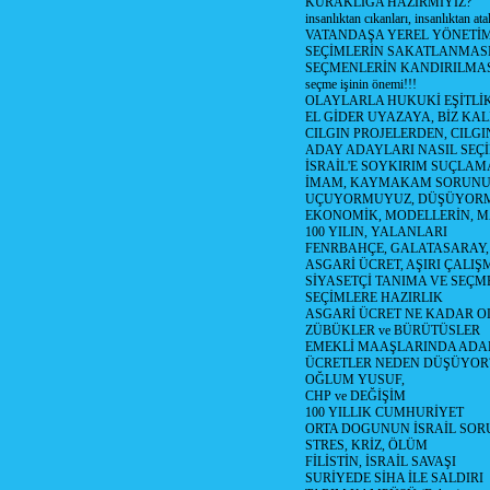
KURAKLIĞA HAZIRMIYIZ?
insanlıktan cıkanları, insanlıktan ata
VATANDAŞA YEREL YÖNETİ
SEÇİMLERİN SAKATLANMASI
SEÇMENLERİN KANDIRILMAS
seçme işinin önemi!!!
OLAYLARLA HUKUKİ EŞİTLİK 
EL GİDER UYAZAYA, BİZ KAL
CILGIN PROJELERDEN, CILGIN
ADAY ADAYLARI NASIL SEÇİ
İSRAİL'E SOYKIRIM SUÇLAMA
İMAM, KAYMAKAM SORUN
UÇUYORMUYUZ, DÜŞÜYORM
EKONOMİK, MODELLERİN, MA
100 YILIN, YALANLARI
FENRBAHÇE, GALATASARAY,
ASGARİ ÜCRET, AŞIRI ÇALIŞ
SİYASETÇİ TANIMA VE SEÇME
SEÇİMLERE HAZIRLIK
ASGARİ ÜCRET NE KADAR OLM
ZÜBÜKLER ve BÜRÜTÜSLER
EMEKLİ MAAŞLARINDA ADA
ÜCRETLER NEDEN DÜŞÜYOR
OĞLUM YUSUF,
CHP ve DEĞİŞİM
100 YILLIK CUMHURİYET
ORTA DOGUNUN İSRAİL SO
STRES, KRİZ, ÖLÜM
FİLİSTİN, İSRAİL SAVAŞI
SURİYEDE SİHA İLE SALDIRI