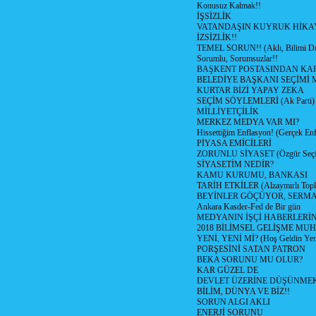
Konusuz Kalmak!!
İŞSİZLİK
VATANDAŞIN KUYRUK HİKA
İZSİZLİK!!
TEMEL SORUN!! (Aklı, Bilimi Dı
Sorumlu, Sorumsuzlar!!
BAŞKENT POSTASINDAN K
BELEDİYE BAŞKANI SEÇİMİ 
KURTAR BİZİ YAPAY ZEKA
SEÇİM SÖYLEMLERİ (Ak Parti)
MİLLİYETÇİLİK
MERKEZ MEDYA VAR MI?
Hissettiğim Enflasyon! (Gerçek En
PİYASA EMİCİLERİ
ZORUNLU SİYASET (Özgür Seç
SİYASETİM NEDİR?
KAMU KURUMU, BANKASI
TARİH ETKİLER (Alzaymırlı Topl
BEYİNLER GÖÇÜYOR, SERM
Ankara Kasder-Fed de Bir gün
MEDYANIN İŞÇİ HABERLERİ
2018 BİLİMSEL GELİŞME MU
YENİ, YENİ Mİ? (Hoş Geldin Yeni
PORŞESİNİ SATAN PATRON
BEKA SORUNU MU OLUR?
KAR GÜZEL DE
DEVLET ÜZERİNE DÜŞÜNME
BİLİM, DÜNYA VE BİZ!!
SORUN ALGI AKLI
ENERJİ SORUNU