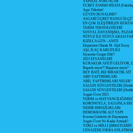
YAPISAL SORUNLAR
ÜCRET ZAMMI HİLESİ (Fakirle
Aşırı Tüketim!
GÜVEN BUNALIMI!!
ASGARİ ÜÇRET HANGİ ÖLÇÜ
EN ÇOK ELEŞTİRİLEN HÜKÜ
TARIM TEKNOLOJİLERİ
SOSYAL DAYANIŞMA, PAZAR
NÜFUZ İLE NÜFUS ARASI FA
KIZILCA GÜN - ANITI
Eleştirmen Olarak M. Akif Ersoy
AŞI, İLAÇ KARLITLIĞI
Siyasetin Gergin Dili!!
2023 EFSANELERİ
KURAKLIK AFETİ GELİYOR, 
Başarılı mıyız?! Başarısız mıyız?
HEY BATI, BİZ BIRAKTIK ATI
ABD YAPTIRIMLARI
ABD, YAPTIRIMLARI NELER?
SALGIN SÖYLENTİLERİ (Dediko
SALGIN SÖYLENTİLERİ (Dediko
Asgari Ücret 2021
TARIM ve HAYVANCILIĞIMII
KORONOYLA, SALGINLA EK
NEHİR HIRSIZLIKLARI
DEMOKRATİK ALT YAPI
Korona Günlerin de Dayanışma
Asgari Ücret Ne Kadar Artmalı?
YERLİ ve MİLLİ ŞİRKETLERİ
CENAZEDE FIKRA ANLATMA