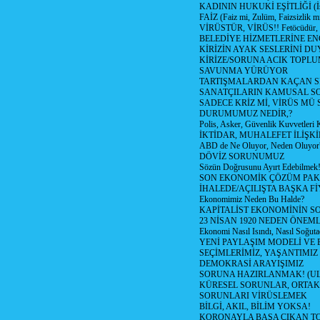
KADININ HUKUKİ EŞİTLİĞİ (İsta
FAİZ (Faiz mi, Zulüm, Faizsizlik m
VİRÜSTÜR, VİRÜS!! Fetöcüdür, 
BELEDİYE HİZMETLERİNE E
KİRİZİN AYAK SESLERİNİ D
KİRİZE/SORUNA ACIK TOPL
SAVUNMA YÜRÜYOR
TARTIŞMALARDAN KAÇAN Sİ
SANATÇILARIN KAMUSAL S
SADECE KRİZ Mİ, VİRÜS MÜ
DURUMUMUZ NEDİR,?
Polis, Asker, Güvenlik Kuvvetleri 
İKTİDAR, MUHALEFET İLİŞKİ
ABD de Ne Oluyor, Neden Oluyor
DÖVİZ SORUNUMUZ
Sözün Doğrusunu Ayırt Edebilmek
SON EKONOMİK ÇÖZÜM PAK
İHALEDE/AÇILIŞTA BAŞKA F
Ekonomimiz Neden Bu Halde?
KAPİTALİST EKONOMİNİN S
23 NİSAN 1920 NEDEN ÖNEML
Ekonomi Nasıl Isındı, Nasıl Soğuta
YENİ PAYLAŞIM MODELİ VE
SEÇİMLERİMİZ, YAŞANTIMIZ
DEMOKRASİ ARAYIŞIMIZ
SORUNA HAZIRLANMAK! (U
KÜRESEL SORUNLAR, ORTAK
SORUNLARI VİRÜSLEMEK
BİLGİ, AKIL, BİLİM YOKSA!
KORONAYLA BAŞA ÇIKAN TO