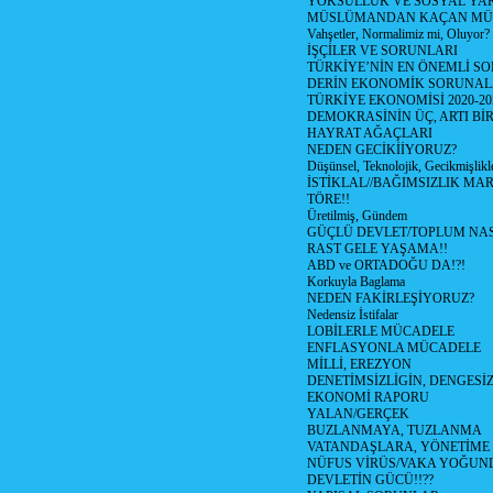
YOKSULLUK VE SOSYAL Y
MÜSLÜMANDAN KAÇAN MÜ
Vahşetler, Normalimiz mi, Oluyor?
İŞÇİLER VE SORUNLARI
TÜRKİYE’NİN EN ÖNEMLİ SO
DERİN EKONOMİK SORUNA
TÜRKİYE EKONOMİSİ 2020-20
DEMOKRASİNİN ÜÇ, ARTI Bİ
HAYRAT AĞAÇLARI
NEDEN GECİKİİYORUZ?
Düşünsel, Teknolojik, Gecikmişlikle
İSTİKLAL//BAĞIMSIZLIK MAR
TÖRE!!
Üretilmiş, Gündem
GÜÇLÜ DEVLET/TOPLUM NAS
RAST GELE YAŞAMA!!
ABD ve ORTADOĞU DA!?!
Korkuyla Baglama
NEDEN FAKİRLEŞİYORUZ?
Nedensiz İstifalar
LOBİLERLE MÜCADELE
ENFLASYONLA MÜCADELE
MİLLİ, EREZYON
DENETİMSİZLİGİN, DENGESİZ
EKONOMİ RAPORU
YALAN/GERÇEK
BUZLANMAYA, TUZLANMA
VATANDAŞLARA, YÖNETİME
NÜFUS VİRÜS/VAKA YOĞUN
DEVLETİN GÜCÜ!!??