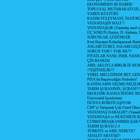
EKONOMİDEN Bİ HABER!
TOPLUSAL MUTABAKAT/UZL
YAREN KÜLTÜRÜ
KASIM SÜLEYMANİ, ÖLDÜR
VATANDAŞIN HALİ !!
VATANDAŞLIK (Vatandaş nasıl ol
ÜÇ SORUN (Suriye, D. Akdeniz, 
SORUNLAR, ÇÖZÜMLER
Kent Hayatını Kolaylaştıracak Basi
ASGARİ ÜCRET, ASGARİ GEÇ
SORUN YOK!! YOK MU?!
FİYATLAR NASIL İNER, NASI
ÇİN BASKISI
ABD, AKLIYLA BİRLİKTE HU
!!!EŞİTSİZLİK!!!
YEREL MECLİSİNDE RET, GEN
PİSA'da Başarısızlığın Nedenleri!
KADINLARIN SEÇME//SEÇİL
TARIM ŞURASININ, ŞURASI!!!
EKOLOJİK KAOSA DOĞRU HI
Üniversiteli İşsizlerimiz
DÜNYA ROBOTLAŞIYOR
CHP’yi Tartışmak Çok Güzel Oluy
VATANDAŞ DARALDI!! (Vatandaş
VATANDAŞA ve HÜKÜMETE R
CUMHURBAŞKANIMIZI ŞAK
TARIM ŞURASI 2-3
TÜRKİYE ve ABD, NEREYE?
ADALET ARAYIŞI!!