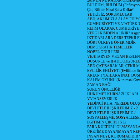
2019 DA NE KADAR ORMANIM
BULDUM, BULDUM (Enflasyona 
Çin, Bilimle Nasıl Şaha Kalktı?
YETKİSİZ, SORUMLULAR
ABD, AKLIMIZLA ALAY EDİYO
CUMHURİYETİ VE ATATÜRK’
REJİM OLARAK CUMHURİYE
VERGİ KİMDEN ALINIR? Asgari 
İKTİDARLARA DERS TEPKİLE
DÖRT ÜLKEYE ÖNERİMDİR
DEMOKRATİK TEMELLER
NOBEL ÖDÜLLERİ
VEJETARYEN VEGAN BESLE
DÜŞÜNCE ve İFADE ÖZGÜRL
ABD ÇATIŞARAK MI, ÇEKİLME
EVLİLİK EHLİYETİ (Evlilik de Sor
ARTAN FYATLARA İNAT, DÜ
KALEM OYUNU (Kurumsal Güvenil
ZAMAN BAĞI
SORUN ÖNCELİĞİ!
HÜKÜMET KURNAZLIKLARI
VATANSEVERLİK
YEDİNCİ KITA, NEREDE OLU
DEVLETLE İLİŞKİLERİMİZ - 2
DEVLETLE İLİŞKİLERİMİZ -1
SOSYALLEŞME, SOSYALLEŞ
EĞİTİMİN ÇIKTISI NE?
PARA KÜLTÜRÜ OLMAYANLA
ÜRETİME DAYANMAYAN REF
İNSAN NEYİ, KORUMALIDIR?