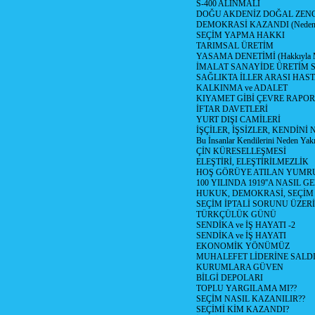
S-400 ALINMALI
DOĞU AKDENİZ DOĞAL ZENG
DEMOKRASİ KAZANDI (Neden D
SEÇİM YAPMA HAKKI
TARIMSAL ÜRETİM
YASAMA DENETİMİ (Hakkıyla Me
İMALAT SANAYİDE ÜRETİM
SAĞLIKTA İLLER ARASI HAS
KALKINMA ve ADALET
KIYAMET GİBİ ÇEVRE RAPO
İFTAR DAVETLERİ
YURT DIŞI CAMİLERİ
İŞÇİLER, İŞSİZLER, KENDİN
Bu İnsanlar Kendilerini Neden Yak
ÇİN KÜRESELLEŞMESİ
ELEŞTİRİ, ELEŞTİRİLMEZLİK
HOŞ GÖRÜYE ATILAN YUMR
100 YILINDA 1919''A NASIL G
HUKUK, DEMOKRASİ, SEÇİM
SEÇİM İPTALİ SORUNU ÜZER
TÜRKÇÜLÜK GÜNÜ
SENDİKA ve İŞ HAYATI -2
SENDİKA ve İŞ HAYATI
EKONOMİK YÖNÜMÜZ
MUHALEFET LİDERİNE SALD
KURUMLARA GÜVEN
BİLGİ DEPOLARI
TOPLU YARGILAMA MI??
SEÇİM NASIL KAZANILIR??
SEÇİMİ KİM KAZANDI?