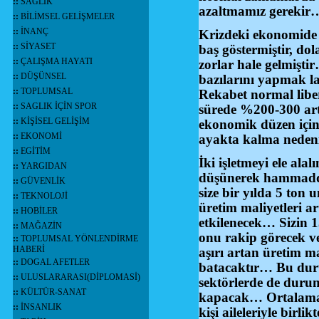
::
SAĞLIK
azaltmamız gerekir
::
BİLİMSEL GELİŞMELER
::
İNANÇ
Krizdeki ekonomide e
::
SİYASET
baş göstermiştir, dol
::
ÇALIŞMA HAYATI
zorlar hale gelmişti
::
DÜŞÜNSEL
bazılarını yapmak l
::
TOPLUMSAL
Rekabet normal libe
::
SAGLIK İÇİN SPOR
sürede %200-300 artmı
::
KİŞİSEL GELİŞİM
ekonomik düzen için 
::
EKONOMİ
ayakta kalma nedeni
::
EGİTİM
İki işletmeyi ele alal
::
YARGIDAN
düşünerek hammadde
::
GÜVENLİK
size bir yılda 5 ton 
::
TEKNOLOJİ
üretim maliyetleri ar
::
HOBİLER
etkilenecek… Sizin 1
::
MAĞAZİN
onu rakip görecek ve
::
TOPLUMSAL YÖNLENDİRME
HABERİ
aşırı artan üretim 
::
DOGAL AFETLER
batacaktır… Bu durum
::
ULUSLARARASI(DİPLOMASİ)
sektörlerde de durum
::
KÜLTÜR-SANAT
kapacak… Ortalama 20
::
İNSANLIK
kişi aileleriyle birli