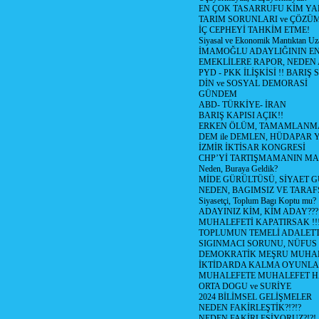
EN ÇOK TASARRUFU KİM YA
TARIM SORUNLARI ve ÇÖZÜ
İÇ CEPHEYİ TAHKİM ETME!
Siyasal ve Ekonomik Mantıktan Uz
İMAMOĞLU ADAYLIĞININ EN
EMEKLİLERE RAPOR, NEDEN
PYD - PKK İLİŞKİSİ !! BARIŞ 
DİN ve SOSYAL DEMORASİ
GÜNDEM
ABD- TÜRKİYE- İRAN
BARIŞ KAPISI AÇIK!!
ERKEN ÖLÜM, TAMAMLANMA
DEM ile DEMLEN, HÜDAPAR
İZMİR İKTİSAR KONGRESİ
CHP’Yİ TARTIŞMAMANIN MAL
Neden, Buraya Geldik?
MİDE GÜRÜLTÜSÜ, SİYAET 
NEDEN, BAGIMSIZ VE TARAF
Siyasetçi, Toplum Bagı Koptu mu?
ADAYINIZ KİM, KİM ADAY???
MUHALEFETİ KAPATIRSAK !!
TOPLUMUN TEMELİ ADALETTİ
SIGINMACI SORUNU, NÜFUS
DEMOKRATİK MEŞRU MUHAL
İKTİDARDA KALMA OYUNLA
MUHALEFETE MUHALEFET H
ORTA DOGU ve SURİYE
2024 BİLİMSEL GELİŞMELER
NEDEN FAKİRLEŞTİK?!?!?
NEDEN FAKİRLEŞİYORUZ?!?!