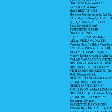
ÖNGÖRÜ/Öngörüsüzlük!!
Eşitsizlikler Öldürüyor!!
HACI BEKTAŞ VELİ
Hacettepe Üniversitesin de, İşçi Kıy
Etkin Güçlerin Barış İçin Etkinsizlik
İŞÇİ ÇALIŞMA SÜRELERİ
Sanal Gerçeklik Nedir?
TEPKİSİZ TOPLUM!!
ÖNEMLİ GÜNLER
SİYASETTE, SİYASETSİZLİK!
AKLA, VİCDANA DAVET!!
Vatandaş Sezen'in Hakkı Vatandaşa
ENFLASYONUN NEDENLERİ, N
ÜLKEME İTİBAR SUKASTİ !!
Modern Devlet, Ortaçağ Devleti Far
YALAN YAKALAMA YETENEG
DIŞ DÜNYADAN NASIL GÖR
DIŞ GÜÇLER NE ALEM DE!!!
YENİ EKONOMİK MODEL (Dövize
Tepki Gösterme Hakkı!
HÜKÜMETİ ANLAMAK LAZI
EKONOMİK HATALAR!
NEDEN PARTİ TUTARIZ?
ENFLASYON ve MAAŞ ZAM 
DIŞ GÜÇLER (Dış Güçlerin, İç O
EKONOMİDE 20 YILIMIZ!!
Kastamonu Oyunları
BAŞKENTTE KASTAMONU
İNSANLIK, KİNDARLIK, ÇATI