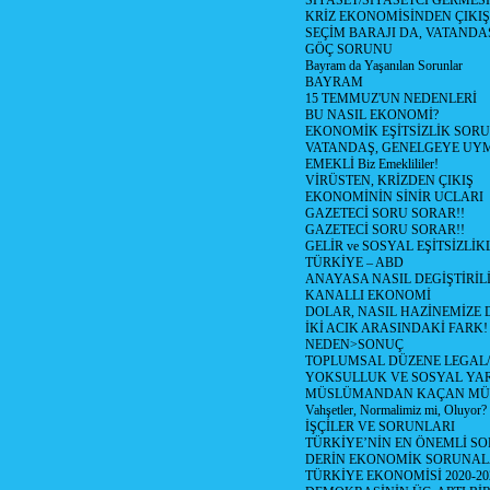
SİYASET/SİYASETCİ GERMESİ
KRİZ EKONOMİSİNDEN ÇIKIŞ
SEÇİM BARAJI DA, VATANDAŞ
GÖÇ SORUNU
Bayram da Yaşanılan Sorunlar
BAYRAM
15 TEMMUZ'UN NEDENLERİ
BU NASIL EKONOMİ?
EKONOMİK EŞİTSİZLİK SOR
VATANDAŞ, GENELGEYE UY
EMEKLİ Biz Emeklililer!
VİRÜSTEN, KRİZDEN ÇIKIŞ
EKONOMİNİN SİNİR UCLARI
GAZETECİ SORU SORAR!!
GAZETECİ SORU SORAR!!
GELİR ve SOSYAL EŞİTSİZLİK
TÜRKİYE – ABD
ANAYASA NASIL DEGİŞTİRİL
KANALLI EKONOMİ
DOLAR, NASIL HAZİNEMİZE D
İKİ ACIK ARASINDAKİ FARK!
NEDEN>SONUÇ
TOPLUMSAL DÜZENE LEGAL/
YOKSULLUK VE SOSYAL Y
MÜSLÜMANDAN KAÇAN MÜ
Vahşetler, Normalimiz mi, Oluyor?
İŞÇİLER VE SORUNLARI
TÜRKİYE’NİN EN ÖNEMLİ SO
DERİN EKONOMİK SORUNA
TÜRKİYE EKONOMİSİ 2020-20