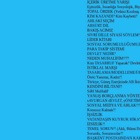
İÇERİK ÜRETME YARIŞI
Eşitsizlik, İnsanlığa Sosyolojik, Bi
TOPAL ÖRDEK (Yetkisi Kısılmış 
KİM KAZANDI? Kim Kaybetti?
AHLAKİ SEÇİM
ABSÜRT DİL
BAKIŞ ACIMIZ
SİVRİ DİLLE SİYASİ SÖYLEM!
LİDER KİTABI
SOSYAL SORUMLULUĞUMUZ!
PARA TAKİP SİSTEMİ
DEVLET NEDİR?
NEDEN MUHALİFİM!!??
Kim TASARRUF Yapacak? Devlet m
İSTİKLAL MARŞI
TASARLAMA/MODELLEME/Ü
Öteki Yanımız, Kadın!!
Türkiye, Güneş Enerjisinde AB İkin
KENDİNİ BİL/TANI!!
SıRf MuHaliF
YANLIŞ BORÇLANMA YÖNTEM
sAVURGAN dEVLET, yÖNETİM
SOSYAL MEDYA VE AHLAK!!!
Konusuz Kalmak!!
İŞSİZLİK
VATANDAŞIN KUYRUK HİKA
İZSİZLİK!!
TEMEL SORUN!! (Aklı, Bilimi Dı
Sorumlu, Sorumsuzlar!!
BAŞKENT POSTASINDAN K