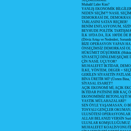
SEÇİMLERİMİZ
Muhalif Lider Kim?
YANLIŞ EKONOMİK BİLGİLE
NEDEN SEÇİM?? NASIL SEÇİM
DEMOKRASİ DE, DEMOKRASİ
TARLASINI SATAN REÇBER!
BENİM ENFLASYONUM, SİZ
BEYHUDE POLİTİK TARTIŞMA
İLK 10'DA DA, İLK 100'DE D
(Döviz Artışı ve Nedenleri, Sorumlu
BİZE OPERASYON YAPAN HA
ÖNSEÇİMSİZ DEMORKASİ OL
HÜKÜMET DÜŞÜRMEK (Hükümet
SİYASETÇİ DİNLEME/ŞEÇME 
ÇİN NASIL UÇUYOR?
MUHALEFET İKTİDAR, DEMO
İLKE, YÖNTEM, DEGER = SEÇ
GERİLEN SİYASETİN PATLAM
BİNA ÜRETİR Mİ? (Üreten Bina, 
SİYASAL ESARET!!
AÇIK EKONOMİ Mİ, AÇIK EK
İKTİDAR PATİSİNE BİR KAÇ Ö
EKONOMİMİZ BETONLAŞTI M
YASTIK MÜLAHAZALARI!!
SEN ÖYLE YAŞAMASAN, O B
TOSYALI GENÇLER OKUMAY
ULUSÖTESİ OPERASYONLAR
ALLAH BELANIZI VERSİN Suriy
ULUSLAR KOMŞULUĞUMUZ
MUHALEFET KOALİSYONU/İT