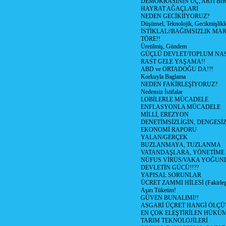
DEMOKRASİNİN ÜÇ, ARTI Bİ
HAYRAT AĞAÇLARI
NEDEN GECİKİİYORUZ?
Düşünsel, Teknolojik, Gecikmişlikle
İSTİKLAL//BAĞIMSIZLIK MAR
TÖRE!!
Üretilmiş, Gündem
GÜÇLÜ DEVLET/TOPLUM NAS
RAST GELE YAŞAMA!!
ABD ve ORTADOĞU DA!?!
Korkuyla Baglama
NEDEN FAKİRLEŞİYORUZ?
Nedensiz İstifalar
LOBİLERLE MÜCADELE
ENFLASYONLA MÜCADELE
MİLLİ, EREZYON
DENETİMSİZLİGİN, DENGESİZ
EKONOMİ RAPORU
YALAN/GERÇEK
BUZLANMAYA, TUZLANMA
VATANDAŞLARA, YÖNETİME
NÜFUS VİRÜS/VAKA YOĞUN
DEVLETİN GÜCÜ!!??
YAPISAL SORUNLAR
ÜCRET ZAMMI HİLESİ (Fakirle
Aşırı Tüketim!
GÜVEN BUNALIMI!!
ASGARİ ÜÇRET HANGİ ÖLÇÜ
EN ÇOK ELEŞTİRİLEN HÜKÜ
TARIM TEKNOLOJİLERİ