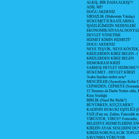
ALKIŞ, BİR DAHA ALKIŞ!!!
ADİL Mİ?
DOĞU AKDENİZ
SIRSIZLIK (Mahremin Yıkılışı)
HÜKÜMET İCRAATLARINA
İŞSİZLİĞİMİZİN NEDENLERİ
EKONOMİK/SİYASAL/SOSYA
DEVLET YÖNETİMİ
HİZMET KİMİN HİZMETİ?
DOGU AKDENİZ
NEYE TEŞVİK, NEYE KÖSTEK
KRİZLERDEN KİRİZ BEGEN -1
KRİZLERDEN KİRİZ BEGEN
DEMOKRASİ KRİZİ
SARHOŞ DEVLET SEDROMU!!
HÜKÜMET - DEVLET KİRİZİ
Araba fiaytları neden uctu?
MESCİDLER (Ayasofyayı Kebir C
CEPHEDEN, CEPHEYE (Sorundan
15 Temmuz da Darbe Neden oldu, 
Kiriz Sözlüğü
BİRLİK (Nasıl Bir Birlik?)
BÜYÜRKEN, KÜÇÜLMEK!!
KADININ HUKUKİ EŞİTLİĞİ (İsta
FAİZ (Faiz mi, Zulüm, Faizsizlik m
VİRÜSTÜR, VİRÜS!! Fetöcüdür, 
BELEDİYE HİZMETLERİNE E
KİRİZİN AYAK SESLERİNİ D
KİRİZE/SORUNA ACIK TOPL
SAVUNMA YÜRÜYOR