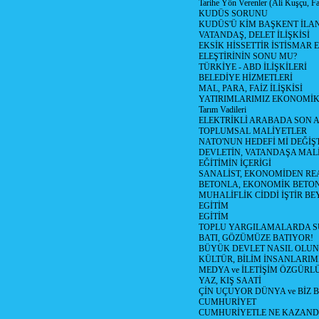
Tarihe Yön Verenler (Ali Kuşçu, Fa
KUDÜS SORUNU
KUDÜS'Ü KİM BAŞKENT İLAN
VATANDAŞ, DELET İLİŞKİSİ
EKSİK HİSSETTİR İSTİSMAR 
ELEŞTİRİNİN SONU MU?
TÜRKİYE - ABD İLİŞKİLERİ
BELEDİYE HİZMETLERİ
MAL, PARA, FAİZ İLİŞKİSİ
YATIRIMLARIMIZ EKONOMİK
Tarım Vadileri
ELEKTRİKLİ ARABADA SON
TOPLUMSAL MALİYETLER
NATO'NUN HEDEFİ Mİ DEĞİŞT
DEVLETİN, VATANDAŞA MAL
EĞİTİMİN İÇERİGİ
SANALİST, EKONOMİDEN RE
BETONLA, EKONOMİK BETO
MUHALİFLİK CİDDİ İŞTİR BE
EGİTİM
EGİTİM
TOPLU YARGILAMALARDA S
BATI, GÖZÜMÜZE BATIYOR!
BÜYÜK DEVLET NASIL OLUN
KÜLTÜR, BİLİM İNSANLARIM
MEDYA ve İLETİŞİM ÖZGÜRL
YAZ, KIŞ SAATİ
ÇİN UÇUYOR DÜNYA ve BİZ
CUMHURİYET
CUMHURİYETLE NE KAZAND