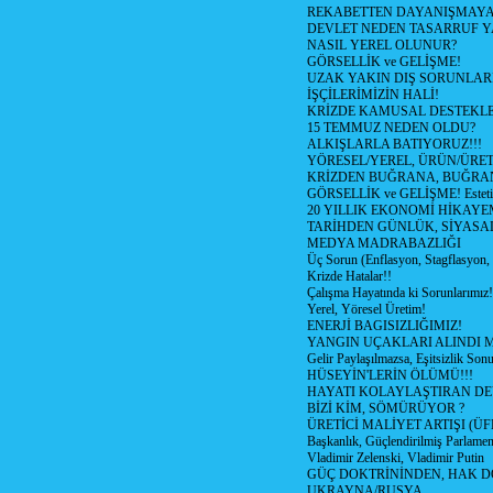
REKABETTEN DAYANIŞMAY
DEVLET NEDEN TASARRUF 
NASIL YEREL OLUNUR?
GÖRSELLİK ve GELİŞME!
UZAK YAKIN DIŞ SORUNLAR
İŞÇİLERİMİZİN HALİ!
KRİZDE KAMUSAL DESTEKL
15 TEMMUZ NEDEN OLDU?
ALKIŞLARLA BATIYORUZ!!!
YÖRESEL/YEREL, ÜRÜN/ÜRE
KRİZDEN BUĞRANA, BUĞRA
GÖRSELLİK ve GELİŞME! Estetik m
20 YILLIK EKONOMİ HİKAYEM
TARİHDEN GÜNLÜK, SİYASA
MEDYA MADRABAZLIĞI
Üç Sorun (Enflasyon, Stagflasyon,
Krizde Hatalar!!
Çalışma Hayatında ki Sorunlarımız!
Yerel, Yöresel Üretim!
ENERJİ BAGISIZLIĞIMIZ!
YANGIN UÇAKLARI ALINDI M
Gelir Paylaşılmazsa, Eşitsizlik Sonu
HÜSEYİN'LERİN ÖLÜMÜ!!!
HAYATI KOLAYLAŞTIRAN D
BİZİ KİM, SÖMÜRÜYOR ?
ÜRETİCİ MALİYET ARTIŞI (ÜF
Başkanlık, Güçlendirilmiş Parlamen
Vladimir Zelenski, Vladimir Putin
GÜÇ DOKTRİNİNDEN, HAK D
UKRAYNA/RUSYA