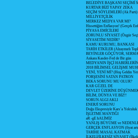
BELEDİYE BAŞKANI SEÇİMİ 
KURTAR BİZİ YAPAY ZEKA
SEÇİM SÖYLEMLERİ (Ak Parti)
MİLLİYETÇİLİK
MERKEZ MEDYA VAR MI?
Hissettiğim Enflasyon! (Gerçek En
PİYASA EMİCİLERİ
ZORUNLU SİYASET (Özgür Seç
SİYASETİM NEDİR?
KAMU KURUMU, BANKASI
TARİH ETKİLER (Alzaymırlı Topl
BEYİNLER GÖÇÜYOR, SERM
Ankara Kasder-Fed de Bir gün
MEDYANIN İŞÇİ HABERLERİ
2018 BİLİMSEL GELİŞME MU
YENİ, YENİ Mİ? (Hoş Geldin Yeni
PORŞESİNİ SATAN PATRON
BEKA SORUNU MU OLUR?
KAR GÜZEL DE
DEVLET ÜZERİNE DÜŞÜNME
BİLİM, DÜNYA VE BİZ!!
SORUN ALGI AKLI
ENERJİ SORUNU
Doğu Ekspresiyle Kars’a Yolculuk
İŞLETME MANTIĞI
aR -gE hALİMİZ
YANLIŞ BÜYÜME ve NEDENLE
GERÇEK ENFLASYON (fiyat artış
TARİHE MASAL KATMAK
İLKELİ/İLKESİZ SİYASET (İlkeli/