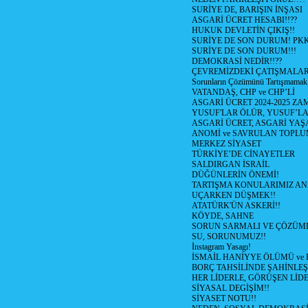
SURİYE DE, BARIŞIN İNŞASI
ASGARİ ÜCRET HESABI!!??
HUKUK DEVLETİN ÇIKIŞ!!
SURİYE DE SON DURUM! PK
SURİYE DE SON DURUM!!!
DEMOKRASİ NEDİR!!??
ÇEVREMİZDEKİ ÇATIŞMALAR (S
Sorunların Çözümünü Tartışmamak
VATANDAŞ, CHP ve CHP’Lİ
ASGARİ ÜCRET 2024-2025 Z
YUSUF'LAR ÖLÜR, YUSUF’LA
ASGARİ ÜCRET, ASGARİ YAŞ
ANOMİ ve SAVRULAN TOPLU
MERKEZ SİYASET
TÜRKİYE’DE CİNAYETLER
SALDIRGAN İSRAİL
DÜĞÜNLERİN ÖNEMİ!
TARTIŞMA KONULARIMIZ AN
UÇARKEN DÜŞMEK!!
ATATÜRK'ÜN ASKERİ!!
KÖYDE, SAHNE
SORUN SARMALI VE ÇÖZÜML
SU, SORUNUMUZ!!
İnstagram Yasagı!
İSMAİL HANİYYE ÖLÜMÜ ve
BORÇ TAHSİLİNDE ŞAHİNLEŞ
HER LİDERLE, GÖRÜŞEN LİDE
SİYASAL DEGİŞİM!!
SİYASET NOTU!!