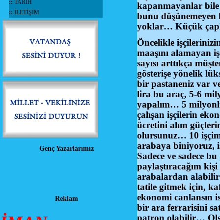
::
TARİH
kapanmayanlar bile m
::
İLETİŞİM
bunu düşünemeyen küç
yoklar… Küçük çaplı 
Öncelikle işçilerini
maaşını alamayan işç
sayısı arttıkça müş
gösterişe yönelik lü
bir pastaneniz var v
lira bu araç, 5-6 mi
yapalım… 5 milyonl
çalışan işçilerin ek
ücretini alım güçleri
olursunuz… 10 işçim
arabaya biniyoruz, 
Genç Yazarlarımız
Sadece ve sadece bu 
paylaştıracağım kişi 
arabalardan alabilir
tatile gitmek için, k
ekonomi canlansın is
Reklam
bir ara ferrarisini s
patron olabilir… Ols