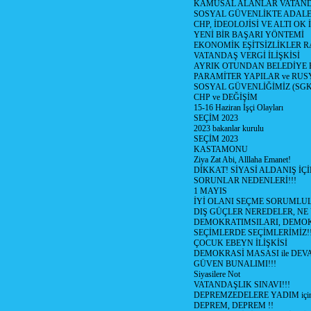
KAMUSAL ALANLAR VATAND
SOSYAL GÜVENLİKTE ADALE
CHP, İDEOLOJİSİ VE ALTI OK 
YENİ BİR BAŞARI YÖNTEMİ
EKONOMİK EŞİTSİZLİKLER 
VATANDAŞ VERGİ İLİŞKİSİ
AYRIK OTUNDAN BELEDİYE
PARAMİTER YAPILAR ve RUS
SOSYAL GÜVENLİĞİMİZ (SGK
CHP ve DEĞİŞİM
15-16 Haziran İşçi Olayları
SEÇİM 2023
2023 bakanlar kurulu
SEÇİM 2023
KASTAMONU
Ziya Zat Abi, Alllaha Emanet!
DİKKAT! SİYASİ ALDANIŞ İÇİ
SORUNLAR NEDENLERİ!!!
1 MAYIS
İYİ OLANI SEÇME SORUMLU
DIŞ GÜÇLER NEREDELER, NE
DEMOKRATIMSILARI, DEMOK
SEÇİMLERDE SEÇİMLERİMİZ!
ÇOCUK EBEYN İLİŞKİSİ
DEMOKRASİ MASASI ile DEV
GÜVEN BUNALIMI!!!
Siyasilere Not
VATANDAŞLIK SINAVI!!!
DEPREMZEDELERE YADIM için
DEPREM, DEPREM !!