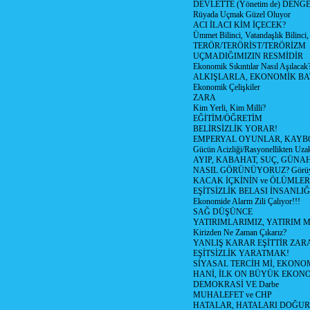
DEVLETTE (Yönetim de) DENGE
Rüyada Uçmak Güzel Oluyor
ACI İLACI KİM İÇECEK?
Ümmet Bilinci, Vatandaşlık Bilinci, 
TERÖR/TERÖRİST/TERÖRİZM
UÇMADIĞIMIZIN RESMİDİR
Ekonomik Sıkıntılar Nasıl Aşılacak
ALKIŞLARLA, EKONOMİK BAT
Ekonomik Çelişkiler
ZARA
Kim Yerli, Kim Milli?
EĞİTİM/ÖĞRETİM
BELİRSİZLİK YORAR!
EMPERYAL OYUNLAR, KAYB
Gücün Acizliği/Rasyonellikten Uzak
AYIP, KABAHAT, SUÇ, GÜNAH (
NASIL GÖRÜNÜYORUZ? Görüyo
KACAK İÇKİNİN ve ÖLÜMLER
EŞİTSİZLİK BELASI İNSANL
Ekonomide Alarm Zili Çalıyor!!!
SAĞ DÜŞÜNCE
YATIRIMLARIMIZ, YATIRIM M
Kirizden Ne Zaman Çıkarız?
YANLIŞ KARAR EŞİTTİR ZARA
EŞİTSİZLİK YARATMAK!
SİYASAL TERCİH Mİ, EKONO
HANİ, İLK ON BÜYÜK EKON
DEMOKRASİ VE Darbe
MUHALEFET ve CHP
HATALAR, HATALARI DOĞUR