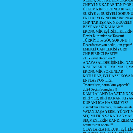
NEDEN, SOSYAL DEMOKRASİ
CHP’Yİ NE KADAR TANIYOR
ÜLKEMİZİN SORUNLARI ve 
SURİYE ve SURİYELİ SORUN
ENFLASYON NEDİR? Bizi Nasıl E
CHP, TARTIŞMAK NE GÜZEL!!
BAYRAMSIZ KALMAK!!
EKONOMİK EŞİTSİZLİKLERİN
Devlet Kurumları ve Tasarruf
TÜRKİYE ve GÖÇ SORUNU!!
Dezenformasyon nedir, kim yapar?
EMEKLİ CAN ÇEKİŞİYOR!!
CHP BİRİNCİ PARTİ!!!
21. Yüzyıl Becerileri !!
ANAYASAL DEGİŞİKLİK, NAS
KİM TASARRUF YAPMALI, YA
EKONOMİK SORUNLAR
KÖTÜ HAZ, İYİ HAZZI KOVAR?
ENFLASYON LİGİ
Tasarruf şart, şartta kim yapacak?
2024 Seçim Sonuçları !!
KAMU ALANIYLA VATANDAŞ
BİRİ YER, BİRİ BAKAR, KIYA
KURAKLIĞA HAZIRMIYIZ?
insanlıktan cıkanları, insanlıktan ata
VATANDAŞA YEREL YÖNETİ
SEÇİMLERİN SAKATLANMASI
SEÇMENLERİN KANDIRILMAS
seçme işinin önemi!!!
OLAYLARLA HUKUKİ EŞİTLİK 