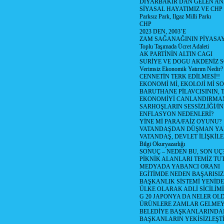
DİYARBAKIR DAN GELEN AN
SİYASAL HAYATIMIZ VE CHP
Parksız Park, Ilgaz Milli Parkı
CHP
2023 DEN, 2003’E
ZAM SAĞANAĞININ PİYASAY
Toplu Taşımada Ücret Adaleti
AK PARTİNİN ALTIN CAGI
SURİYE VE DOGU AKDENİZ 
Verimsiz Ekonomik Yatırım Nedir?
CENNETİN TERK EDİLMESİ!!
EKONOMİ Mİ, EKOLOJİ Mİ 
BARUTHANE PİLAVCISININ, 
EKONOMİYİ CANLANDIRMANI
SARHOŞLARIN SESSİZLİĞİ/İNİ
ENFLASYON NEDENLERİ?
YİNE Mİ PARA/FAİZ OYUNU?
VATANDAŞDAN DÜŞMAN Y
VATANDAŞ, DEVLET İLİŞKİLE
Bilgi Okuryazarlığı
SONUÇ – NEDEN BU, SON UÇ
PİKNİK ALANLARI TEMİZ TU
MEDYADA YABANCI ORANI
EGİTİMDE NEDEN BAŞARISIZ
BAŞKANLIK SİSTEMİ YENİDE
ÜLKE OLARAK ADLİ SİCİLİM
G 20 JAPONYA DA NELER OLDU? 
ÜRÜNLERE ZAMLAR GELMEYE B
BELEDİYE BAŞKANLARINDAN
BAŞKANLARIN YEKİSİZLEŞTİ