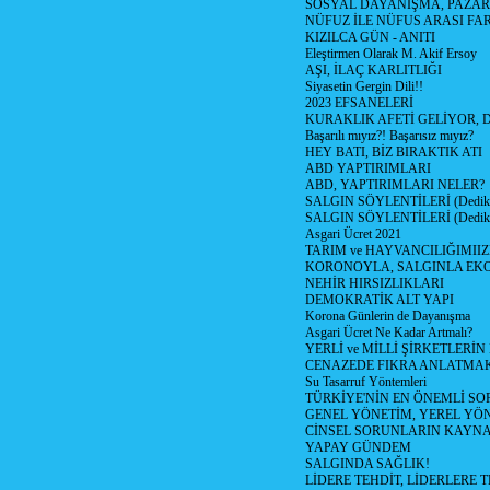
SOSYAL DAYANIŞMA, PAZAR
NÜFUZ İLE NÜFUS ARASI FA
KIZILCA GÜN - ANITI
Eleştirmen Olarak M. Akif Ersoy
AŞI, İLAÇ KARLITLIĞI
Siyasetin Gergin Dili!!
2023 EFSANELERİ
KURAKLIK AFETİ GELİYOR, 
Başarılı mıyız?! Başarısız mıyız?
HEY BATI, BİZ BIRAKTIK ATI
ABD YAPTIRIMLARI
ABD, YAPTIRIMLARI NELER?
SALGIN SÖYLENTİLERİ (Dediko
SALGIN SÖYLENTİLERİ (Dediko
Asgari Ücret 2021
TARIM ve HAYVANCILIĞIMII
KORONOYLA, SALGINLA EK
NEHİR HIRSIZLIKLARI
DEMOKRATİK ALT YAPI
Korona Günlerin de Dayanışma
Asgari Ücret Ne Kadar Artmalı?
YERLİ ve MİLLİ ŞİRKETLERİ
CENAZEDE FIKRA ANLATMA
Su Tasarruf Yöntemleri
TÜRKİYE'NİN EN ÖNEMLİ SO
GENEL YÖNETİM, YEREL YÖ
CİNSEL SORUNLARIN KAYN
YAPAY GÜNDEM
SALGINDA SAĞLIK!
LİDERE TEHDİT, LİDERLERE 