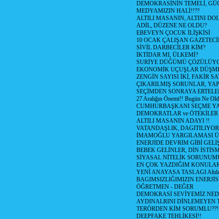
DEMOKRASİNİN TEMELİ, GÜÇ
MEDYAMIZIN HALİ!!??
ALTILI MASANIN, ALTINI D
ADİL, DÜZENE NE OLDU?
EBEVEYN ÇOCUK İLİŞKİSİ
10 OCAK ÇALIŞAN GAZETEC
SİVİL DARBECİLER KİM?
İKTİDAR MI, ÜLKEMİ?
SURİYE DÜĞÜMÜ ÇÖZÜLÜY
EKONOMİK UÇUŞLAR DÜŞME
ZENGİN SAYISI İKİ, FAKİR S
ÇIKARILMIŞ SORUNLAR, YA
SEÇİMDEN SONRAYA ERTEL
27 Aralığın Önemi!! Bugün Ne Ol
CUMHURBAŞKANI SEÇME YA
DEMOKRATLAR ve ÖTEKİLER
ALTILI MASANIN ADAYI !!
VATANDAŞLIK, DAGITILIYOR
İMAMOĞLU YARGILAMASI Ü
ENERJİDE DEVRİM GİBİ GEL
BEBEK GELİNLER, DİN İSTİS
SİYASAL NİTELİK SORUNUM
EN ÇOK YAZDIĞIM KONULA
YENİ ANAYASA TASLAGI Altılı
BAGIMSIZLIĞIMIZIN ENERJİS
ÖĞRETMEN - DEĞER
DEMOKRASİ SEVİYEMİZ NED
AYDINALRINI DİNLEMEYEN
TERÖRDEN KİM SORUMLU??!
DEEPFAKE TEHLİKESİ!!