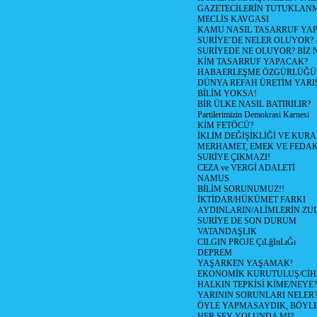
GAZETECİLERİN TUTUKLAN
MECLİS KAVGASI
KAMU NASIL TASARRUF YAP
SURİYE’DE NELER OLUYOR? – 1
SURİYEDE NE OLUYOR? BİZ 
KİM TASARRUF YAPACAK?
HABAERLEŞME ÖZGÜRLÜĞÜN
DÜNYA REFAH ÜRETİM YARIŞ
BİLİM YOKSA!
BİR ÜLKE NASIL BATIRILIR?
Partilerimizin Demokrasi Karnesi
KİM FETÖCÜ?
İKLİM DEĞİŞİKLİĞİ VE KURA
MERHAMET, EMEK VE FEDA
SURİYE ÇIKMAZI!
CEZA ve VERGİ ADALETİ
NAMUS
BİLİM SORUNUMUZ!!
İKTİDAR/HÜKÜMET FARKI
AYDINLARIN/ALİMLERİN ZUL
SURİYE DE SON DURUM
VATANDAŞLIK
CILGIN PROJE ÇıLğInLıĞı
DEPREM
YAŞARKEN YAŞAMAK!
EKONOMİK KURUTULUŞ/Cİ
HALKIN TEPKİSİ KİME/NEYE?
YARININ SORUNLARI NELER
ÖYLE YAPMASAYDIK, BÖYLE
HER ŞEY YOLUNDA MI?