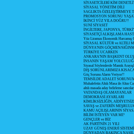
SİYASETCİLERİ KİM DENETL
SİYASAL YÖNETİM DİLİ
SAGLIKTA ÖZELEŞTİRMEYE T
PROMOSYON SORUNU YAŞA
İKİNCİ YÜZ YILA DOĞRU!!
SUNİ SİYASET
İNGİLTERE, JAPONYA, TÜRK
SİYASETÇİ ALKIŞLAMA HAST
Yüz Liramızı Ekonomik Harcamış 
SİYASAL KÜLTÜR ve ALTILI 
DÜNYA'NIN GÖÇMEN/SIĞIN
TÜRKİYE UCARKEN
ANKARA'NIN BAŞKENT OLU
İNSANIN YAŞAM YOLCULU
Siyasal Söylemlerde Mantık Arayışl
DIŞ SORUNLARIMIZA KISACA
Göç Sorunu Alarm Veriyor!!
TEMSİLDE ADALET SORUNUM
Muhalefetin Altılı Masa ile Altın Ca
altılı masada aday belirleme sancılar
VATANDAŞ OLAMAYANLAR
DEMOKRASİ AYARLARI
KİMLİKSİZLİĞİN, AİDİYETSİ
SAVAŞ ve ZAFERİN MEŞRUL
KAMU AÇILIŞLARININ SİYAS
BİLİM İSTEYEN VAR MI?
GENÇLER ve BİZ
AK PARTİ'NİN 21 YILI
UZAY GÜNEŞ ENERJİ SİSTEM
DÜNYADAN BAKINCA NASI