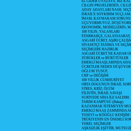
EL GİDER UYAZAYA, BİZ KAL
CILGIN PROJELERDEN, CILGIN
ADAY ADAYLARI NASIL SEÇİ
İSRAİL'E SOYKIRIM SUÇLAMA
İMAM, KAYMAKAM SORUN
UÇUYORMUYUZ, DÜŞÜYORM
EKONOMİK, MODELLERİN, MA
100 YILIN, YALANLARI
FENRBAHÇE, GALATASARAY,
ASGARİ ÜCRET, AŞIRI ÇALIŞ
SİYASETÇİ TANIMA VE SEÇME
SEÇİMLERE HAZIRLIK
ASGARİ ÜCRET NE KADAR OLM
ZÜBÜKLER ve BÜRÜTÜSLER
EMEKLİ MAAŞLARINDA ADA
ÜCRETLER NEDEN DÜŞÜYOR
OĞLUM YUSUF,
CHP ve DEĞİŞİM
100 YILLIK CUMHURİYET
ORTA DOGUNUN İSRAİL SO
STRES, KRİZ, ÖLÜM
FİLİSTİN, İSRAİL SAVAŞI
SURİYEDE SİHA İLE SALDIRI
TARIM KAMPÜSÜ (Bakap)
KAZANMAK İSTEMEYEN MU
EMEKLİ MAAŞ ZAMMINDA A
YESEVİ ve KÖOĞLU KESİŞİM
TRÜKİYENİN EN ÖNEMLİ SO
YEREL SEÇİMLER
AŞKSIZLIK EŞİTTİR, MUTSUZ