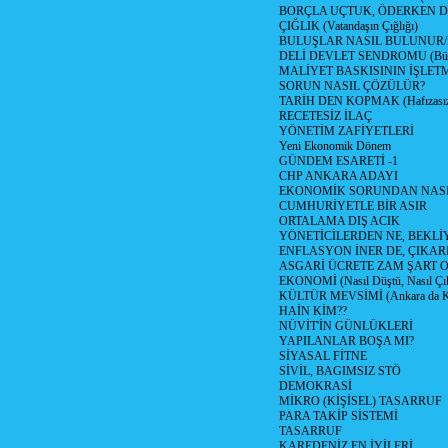
BORÇLA UÇTUK, ÖDERKEN D
ÇIĞLIK (Vatandaşın Çığlığı)
BULUŞLAR NASIL BULUNUR
DELİ DEVLET SENDROMU (Büyük
MALİYET BASKISININ İŞLE
SORUN NASIL ÇÖZÜLÜR?
TARİH DEN KOPMAK (Hafızasız
RECETESİZ İLAÇ
YÖNETİM ZAFİYETLERİ
Yeni Ekonomik Dönem
GÜNDEM ESARETİ -1
CHP ANKARA ADAYI
EKONOMİK SORUNDAN NASIL
CUMHURİYETLE BİR ASIR
ORTALAMA DIŞ ACIK
YÖNETİCİLERDEN NE, BEKLİ
ENFLASYON İNER DE, ÇIKA
ASGARİ ÜCRETE ZAM ŞART O
EKONOMİ (Nasıl Düştü, Nasıl Çı
KÜLTÜR MEVSİMİ (Ankara da Kül
HAİN KİM??
NÜVİT'İN GÜNLÜKLERİ
YAPILANLAR BOŞA MI?
SİYASAL FİTNE
SİVİL, BAGIMSIZ STÖ
DEMOKRASİ
MİKRO (KİŞİSEL) TASARRUF
PARA TAKİP SİSTEMİ
TASARRUF
KAREDENİZ EN İYİLERİ