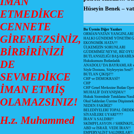
İMAN
Hüseyin Benek – vat
ETMEDİKCE
CENNETE
Bu Üyenin Diğer Yazıları
ORMAN/VATAN YANGINLARI !
GİREMEZSİNİZ,
HALKI GÜNDEMİ YÖNETİM G
EKONOMİK HATA!!!
ÜLKEMİZİN SORUNLARI
BİRBİRİNİZİ
GÜDEMİMİZ NEYSE, BİZ OYU
BUTLANSIZLIĞI BAŞARABİLM
DE
Hukukumuzu Butlanladık
ANADOLU’DA BAYRAMLAR ve
Söyle Dostunu, Söyleyeyim Seni!!
SEVMEDİKCE
BUTLAN ÇIKIŞI!!!
CHP ve DEMOKRASİ!!
CHP
İMAN ETMİŞ
CHP Genel Merkezine Butlan Oper
MUHALİF DAYANIŞMA!!
Hukuk Sistemlnde Tutuklama Nasıl
OLAMAZSINIZ!
Okul Saldırıları Üzerine Düşünmek
NEDEN FAKİRİZ?
BELEDİYELERİ TOPAL ÖRDE
SİYASİLERE UYARI?!?!?
H.z. Muhammed
İRAN’A SALDIRI!!
SKİMPFLASYON // SHRİNKF
ABD ve İSRAİL VEDE İRAN!!
EMPERYALİST SALDIRILAR!!