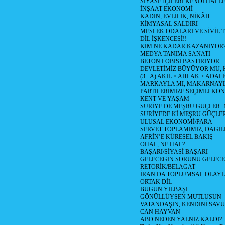
SİYASETÇİLERİ KENDİ HALL
İNŞAAT EKONOMİ
KADIN, EVLİLİK, NİKÂH
KİMYASAL SALDIRI
MESLEK ODALARI VE SİVİL
DİL İŞKENCESİ!!
KİM NE KADAR KAZANIYOR
MEDYA TANIMA SANATI
BETON LOBİSİ BASTIRIYOR
DEVLETİMİZ BÜYÜYOR MU,
(3 - A) AKIL > AHLAK > ADAL
MARKAYLA MI, MAKARNAYLA
PARTİLERİMİZE SEÇİMLİ KO
KENT VE YAŞAM
SURİYE DE MEŞRU GÜÇLER -
SURİYEDE Kİ MEŞRU GÜÇLE
ULUSAL EKONOMİ/PARA
SERVET TOPLAMIMIZ, DAGIL
AFRİN’E KÜRESEL BAKIŞ
OHAL, NE HAL?
BAŞARI/SİYASİ BAŞARI
GELECEGİN SORUNU GELECEK
RETORİK/BELAGAT
İRAN DA TOPLUMSAL OLAY
ORTAK DİL
BUGÜN YILBAŞI
GÖNÜLLÜYSEN MUTLUSUN
VATANDAŞIN, KENDİNİ SAV
CAN HAYVAN
ABD NEDEN YALNIZ KALDI?