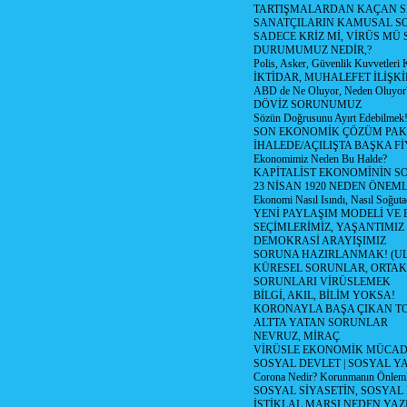
TARTIŞMALARDAN KAÇAN Sİ
SANATÇILARIN KAMUSAL S
SADECE KRİZ Mİ, VİRÜS MÜ
DURUMUMUZ NEDİR,?
Polis, Asker, Güvenlik Kuvvetleri 
İKTİDAR, MUHALEFET İLİŞKİ
ABD de Ne Oluyor, Neden Oluyor
DÖVİZ SORUNUMUZ
Sözün Doğrusunu Ayırt Edebilmek
SON EKONOMİK ÇÖZÜM PAK
İHALEDE/AÇILIŞTA BAŞKA F
Ekonomimiz Neden Bu Halde?
KAPİTALİST EKONOMİNİN S
23 NİSAN 1920 NEDEN ÖNEML
Ekonomi Nasıl Isındı, Nasıl Soğuta
YENİ PAYLAŞIM MODELİ VE
SEÇİMLERİMİZ, YAŞANTIMIZ
DEMOKRASİ ARAYIŞIMIZ
SORUNA HAZIRLANMAK! (U
KÜRESEL SORUNLAR, ORTAK
SORUNLARI VİRÜSLEMEK
BİLGİ, AKIL, BİLİM YOKSA!
KORONAYLA BAŞA ÇIKAN TO
ALTTA YATAN SORUNLAR
NEVRUZ, MİRAÇ
VİRÜSLE EKONOMİK MÜCAD
SOSYAL DEVLET | SOSYAL Y
Corona Nedir? Korunmanın Önlemle
SOSYAL SİYASETİN, SOSYAL
İSTİKLAL MARŞI NEDEN YAZI