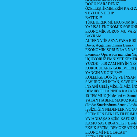
DOĞU KARADENİZ
ÖZELLEŞTİRMELERİN KARI Z
9 EYLÜL VE CHP
BATTIK!!!
TÜKETEREK Mİ, EKONOMİK 
YAPISAL EKONOMİK SORUN
EKONOMİK SORUN MU VAR?
BAYRAM
ALTERNATİF ASYA PARA BİRİ
Döviz, Açığınızın Olması Demek,
EKONOMİK SORUNLAR NASIL
Ekonomik Operasyon mu, Kim Yap
UÇUYORUZ EMNİYET KEMERİN
YÜZDE 49.50 ZAM NEYİN NES
KORUCULARIN GÖREVLERİ (Polis
YANGIN VE ÖNLEM!!
KÖLELİGE DÖNÜŞ VE İNSAN 
SAVURGANLIKTAN, SAVRULM
İNSANİ GELİŞMİŞLİĞİMİZ, İ
DEMİRYOLLARINDA KAZA V
15 TEMMUZ (Nedenleri ve Sonuçl
YALAN HABERE MARUZ KA
(İktidar Sınırlandırma Sanatı -İktida
İŞSİZLİĞİN NEDENLERİ/SON
SEÇİMDEN BEKLENTİLERİMİZ
VATANDAŞA SEÇİM RAPORU
KAMU SAVURGANLIĞI (Devlet n
EKSİK SEÇİM, DEMOKRATİK 
EKONOMİ NE OLACAK?