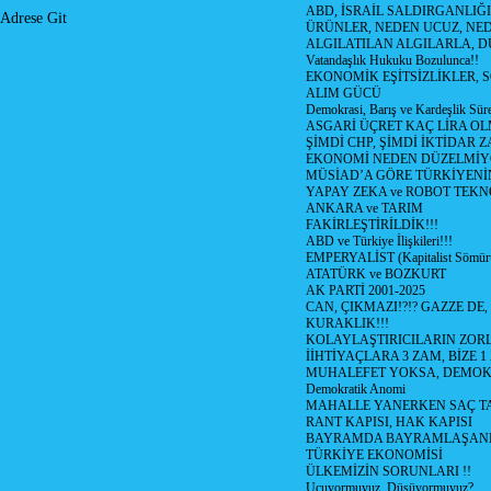
ABD, İSRAİL SALDIRGANLIĞI
Adrese Git
ÜRÜNLER, NEDEN UCUZ, NED
ALGILATILAN ALGILARLA, D
Vatandaşlık Hukuku Bozulunca!!
EKONOMİK EŞİTSİZLİKLER, 
ALIM GÜCÜ
Demokrasi, Barış ve Kardeşlik Süre
ASGARİ ÜÇRET KAÇ LİRA OL
ŞİMDİ CHP, ŞİMDİ İKTİDAR Z
EKONOMİ NEDEN DÜZELMİY
MÜSİAD’A GÖRE TÜRKİYENİ
YAPAY ZEKA ve ROBOT TEKN
ANKARA ve TARIM
FAKİRLEŞTİRİLDİK!!!
ABD ve Türkiye İlişkileri!!!
EMPERYALİST (Kapitalist Sömü
ATATÜRK ve BOZKURT
AK PARTİ 2001-2025
CAN, ÇIKMAZI!?!? GAZZE DE,
KURAKLIK!!!
KOLAYLAŞTIRICILARIN ZORL
İİHTİYAÇLARA 3 ZAM, BİZE 1
MUHALEFET YOKSA, DEMOK
Demokratik Anomi
MAHALLE YANERKEN SAÇ T
RANT KAPISI, HAK KAPISI
BAYRAMDA BAYRAMLAŞAN
TÜRKİYE EKONOMİSİ
ÜLKEMİZİN SORUNLARI !!
Uçuyormuyuz, Düşüyormuyuz?