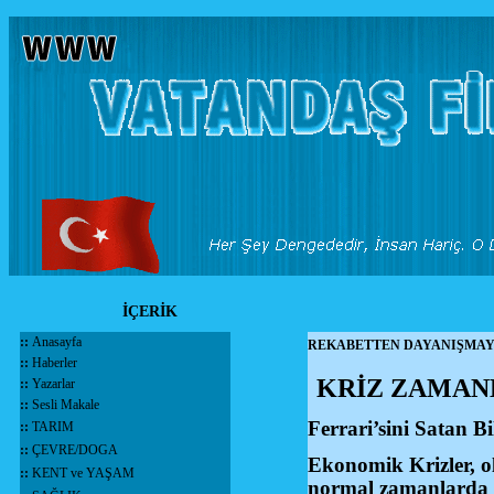
İÇERİK
::
Anasayfa
REKABETTEN DAYANIŞMA
::
Haberler
KRİZ ZAMANLA
::
Yazarlar
::
Sesli Makale
Ferrari’sini Satan B
::
TARIM
::
ÇEVRE/DOGA
Ekonomik Krizler, ol
::
KENT ve YAŞAM
normal zamanlarda r