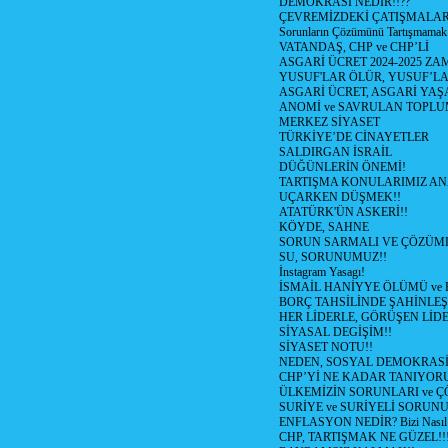
DEMOKRASİ NEDİR!!??
ÇEVREMİZDEKİ ÇATIŞMALAR (S
Sorunların Çözümünü Tartışmamak
VATANDAŞ, CHP ve CHP’Lİ
ASGARİ ÜCRET 2024-2025 Z
YUSUF'LAR ÖLÜR, YUSUF’LA
ASGARİ ÜCRET, ASGARİ YAŞ
ANOMİ ve SAVRULAN TOPLU
MERKEZ SİYASET
TÜRKİYE’DE CİNAYETLER
SALDIRGAN İSRAİL
DÜĞÜNLERİN ÖNEMİ!
TARTIŞMA KONULARIMIZ AN
UÇARKEN DÜŞMEK!!
ATATÜRK'ÜN ASKERİ!!
KÖYDE, SAHNE
SORUN SARMALI VE ÇÖZÜML
SU, SORUNUMUZ!!
İnstagram Yasagı!
İSMAİL HANİYYE ÖLÜMÜ ve
BORÇ TAHSİLİNDE ŞAHİNLEŞ
HER LİDERLE, GÖRÜŞEN LİDE
SİYASAL DEGİŞİM!!
SİYASET NOTU!!
NEDEN, SOSYAL DEMOKRASİ
CHP’Yİ NE KADAR TANIYOR
ÜLKEMİZİN SORUNLARI ve 
SURİYE ve SURİYELİ SORUN
ENFLASYON NEDİR? Bizi Nasıl E
CHP, TARTIŞMAK NE GÜZEL!!