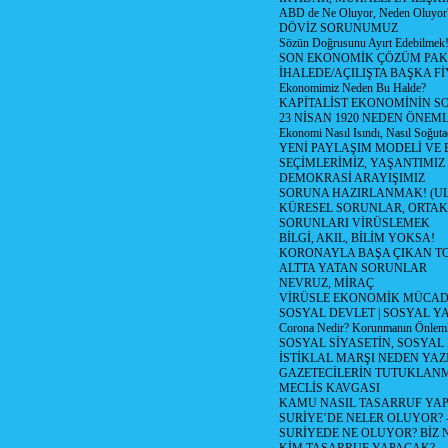
ABD de Ne Oluyor, Neden Oluyor
DÖVİZ SORUNUMUZ
Sözün Doğrusunu Ayırt Edebilmek
SON EKONOMİK ÇÖZÜM PAK
İHALEDE/AÇILIŞTA BAŞKA F
Ekonomimiz Neden Bu Halde?
KAPİTALİST EKONOMİNİN S
23 NİSAN 1920 NEDEN ÖNEML
Ekonomi Nasıl Isındı, Nasıl Soğuta
YENİ PAYLAŞIM MODELİ VE
SEÇİMLERİMİZ, YAŞANTIMIZ
DEMOKRASİ ARAYIŞIMIZ
SORUNA HAZIRLANMAK! (U
KÜRESEL SORUNLAR, ORTAK
SORUNLARI VİRÜSLEMEK
BİLGİ, AKIL, BİLİM YOKSA!
KORONAYLA BAŞA ÇIKAN TO
ALTTA YATAN SORUNLAR
NEVRUZ, MİRAÇ
VİRÜSLE EKONOMİK MÜCAD
SOSYAL DEVLET | SOSYAL Y
Corona Nedir? Korunmanın Önlemle
SOSYAL SİYASETİN, SOSYAL
İSTİKLAL MARŞI NEDEN YAZI
GAZETECİLERİN TUTUKLAN
MECLİS KAVGASI
KAMU NASIL TASARRUF YAP
SURİYE’DE NELER OLUYOR? – 1
SURİYEDE NE OLUYOR? BİZ 