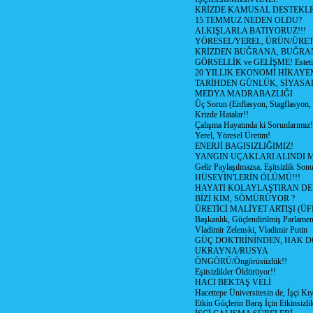
KRİZDE KAMUSAL DESTEKL
15 TEMMUZ NEDEN OLDU?
ALKIŞLARLA BATIYORUZ!!!
YÖRESEL/YEREL, ÜRÜN/ÜRE
KRİZDEN BUĞRANA, BUĞRA
GÖRSELLİK ve GELİŞME! Estetik m
20 YILLIK EKONOMİ HİKAYEM
TARİHDEN GÜNLÜK, SİYASA
MEDYA MADRABAZLIĞI
Üç Sorun (Enflasyon, Stagflasyon,
Krizde Hatalar!!
Çalışma Hayatında ki Sorunlarımız!
Yerel, Yöresel Üretim!
ENERJİ BAGISIZLIĞIMIZ!
YANGIN UÇAKLARI ALINDI M
Gelir Paylaşılmazsa, Eşitsizlik Sonu
HÜSEYİN'LERİN ÖLÜMÜ!!!
HAYATI KOLAYLAŞTIRAN D
BİZİ KİM, SÖMÜRÜYOR ?
ÜRETİCİ MALİYET ARTIŞI (ÜF
Başkanlık, Güçlendirilmiş Parlamen
Vladimir Zelenski, Vladimir Putin
GÜÇ DOKTRİNİNDEN, HAK D
UKRAYNA/RUSYA
ÖNGÖRÜ/Öngörüsüzlük!!
Eşitsizlikler Öldürüyor!!
HACI BEKTAŞ VELİ
Hacettepe Üniversitesin de, İşçi Kıy
Etkin Güçlerin Barış İçin Etkinsizlik