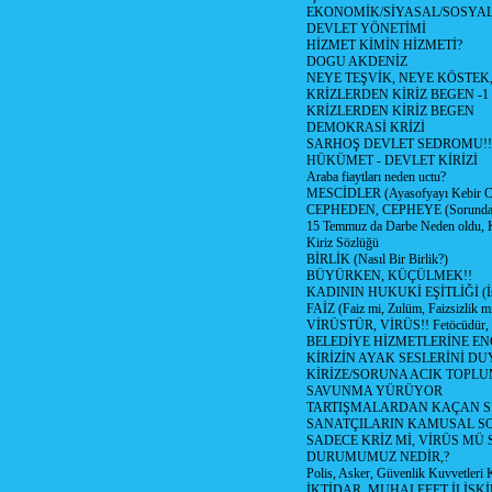
EKONOMİK/SİYASAL/SOSYA
DEVLET YÖNETİMİ
HİZMET KİMİN HİZMETİ?
DOGU AKDENİZ
NEYE TEŞVİK, NEYE KÖSTEK
KRİZLERDEN KİRİZ BEGEN -1
KRİZLERDEN KİRİZ BEGEN
DEMOKRASİ KRİZİ
SARHOŞ DEVLET SEDROMU!!
HÜKÜMET - DEVLET KİRİZİ
Araba fiaytları neden uctu?
MESCİDLER (Ayasofyayı Kebir C
CEPHEDEN, CEPHEYE (Sorundan
15 Temmuz da Darbe Neden oldu, 
Kiriz Sözlüğü
BİRLİK (Nasıl Bir Birlik?)
BÜYÜRKEN, KÜÇÜLMEK!!
KADININ HUKUKİ EŞİTLİĞİ (İsta
FAİZ (Faiz mi, Zulüm, Faizsizlik m
VİRÜSTÜR, VİRÜS!! Fetöcüdür, 
BELEDİYE HİZMETLERİNE E
KİRİZİN AYAK SESLERİNİ D
KİRİZE/SORUNA ACIK TOPL
SAVUNMA YÜRÜYOR
TARTIŞMALARDAN KAÇAN Sİ
SANATÇILARIN KAMUSAL S
SADECE KRİZ Mİ, VİRÜS MÜ
DURUMUMUZ NEDİR,?
Polis, Asker, Güvenlik Kuvvetleri 
İKTİDAR, MUHALEFET İLİŞKİ