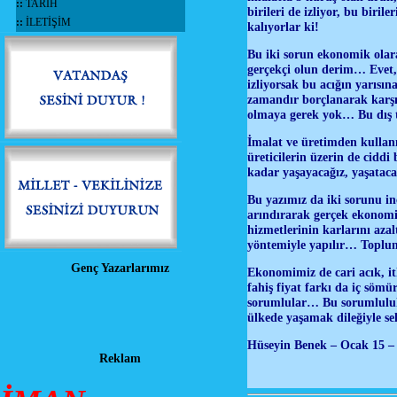
::
TARİH
birileri de izliyor, bu biril
::
İLETİŞİM
kalıyorlar ki!
Bu iki sorun ekonomik olara
gerçekçi olun derim… Evet, 
izliyorsak bu acığın yarısın
zamandır borçlanarak karşı
olmaya gerek yok… Bu dış t
İmalat ve üretimden kullanı
üreticilerin üzerin de cidd
kadar yaşayacağız, yaşatac
Bu yazımız da iki sorunu in
arındırarak gerçek ekonom
hizmetlerinin karlarını azal
yöntemiyle yapılır… Toplum
Genç Yazarlarımız
Ekonomimiz de cari acık, ith
fahiş fiyat farkı da iç sö
sorumlular… Bu sorumluluk 
ülkede yaşamak dileğiyle sel
Hüseyin Benek – Ocak 15 –
Reklam