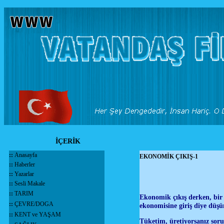
İÇERİK
::
Anasayfa
EKONOMİK ÇIKIŞ-1
::
Haberler
::
Yazarlar
::
Sesli Makale
::
TARIM
Ekonomik çıkış derken, bir 
::
ÇEVRE/DOGA
ekonomisine giriş diye düşü
::
KENT ve YAŞAM
Tüketim, üretiyorsanız soru