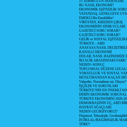
15 TEMMUZ'UN NEDENLERİ
BU NASIL EKONOMİ?
EKONOMİK EŞİTSİZLİK SOR
VATANDAŞ, GENELGEYE UY
EMEKLİ Biz Emeklililer!
VİRÜSTEN, KRİZDEN ÇIKIŞ
EKONOMİNİN SİNİR UCLARI
GAZETECİ SORU SORAR!!
GAZETECİ SORU SORAR!!
GELİR ve SOSYAL EŞİTSİZLİK
TÜRKİYE – ABD
ANAYASA NASIL DEGİŞTİRİL
KANALLI EKONOMİ
DOLAR, NASIL HAZİNEMİZE D
İKİ ACIK ARASINDAKİ FARK!
NEDEN>SONUÇ
TOPLUMSAL DÜZENE LEGAL/
YOKSULLUK VE SOSYAL Y
MÜSLÜMANDAN KAÇAN MÜ
Vahşetler, Normalimiz mi, Oluyor?
İŞÇİLER VE SORUNLARI
TÜRKİYE’NİN EN ÖNEMLİ SO
DERİN EKONOMİK SORUNA
TÜRKİYE EKONOMİSİ 2020-20
DEMOKRASİNİN ÜÇ, ARTI Bİ
HAYRAT AĞAÇLARI
NEDEN GECİKİİYORUZ?
Düşünsel, Teknolojik, Gecikmişlikle
İSTİKLAL//BAĞIMSIZLIK MAR
TÖRE!!