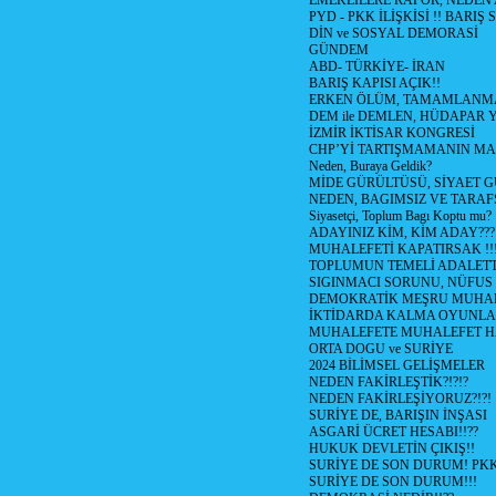
EMEKLİLERE RAPOR, NEDEN
PYD - PKK İLİŞKİSİ !! BARIŞ 
DİN ve SOSYAL DEMORASİ
GÜNDEM
ABD- TÜRKİYE- İRAN
BARIŞ KAPISI AÇIK!!
ERKEN ÖLÜM, TAMAMLANMA
DEM ile DEMLEN, HÜDAPAR
İZMİR İKTİSAR KONGRESİ
CHP’Yİ TARTIŞMAMANIN MAL
Neden, Buraya Geldik?
MİDE GÜRÜLTÜSÜ, SİYAET 
NEDEN, BAGIMSIZ VE TARAF
Siyasetçi, Toplum Bagı Koptu mu?
ADAYINIZ KİM, KİM ADAY???
MUHALEFETİ KAPATIRSAK !!
TOPLUMUN TEMELİ ADALETTİ
SIGINMACI SORUNU, NÜFUS
DEMOKRATİK MEŞRU MUHAL
İKTİDARDA KALMA OYUNLA
MUHALEFETE MUHALEFET H
ORTA DOGU ve SURİYE
2024 BİLİMSEL GELİŞMELER
NEDEN FAKİRLEŞTİK?!?!?
NEDEN FAKİRLEŞİYORUZ?!?!
SURİYE DE, BARIŞIN İNŞASI
ASGARİ ÜCRET HESABI!!??
HUKUK DEVLETİN ÇIKIŞ!!
SURİYE DE SON DURUM! PK
SURİYE DE SON DURUM!!!