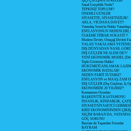
İŞÇİ ÇALIŞMA SÜRELERİ
Sanal Gerçeklik Nedir?
TEPKİSİZ TOPLUM!!
ÖNEMLİ GÜNLER
SİYASETTE, SİYASETSİZLİK!
AKLA, VİCDANA DAVET!!
Vatandaş Sezen'in Hakkı Vatandaşa
ENFLASYONUN NEDENLERİ, N
ÜLKEME İTİBAR SUKASTİ !!
Modern Devlet, Ortaçağ Devleti Far
YALAN YAKALAMA YETENEG
DIŞ DÜNYADAN NASIL GÖR
DIŞ GÜÇLER NE ALEM DE!!!
YENİ EKONOMİK MODEL (Dövize
Tepki Gösterme Hakkı!
HÜKÜMETİ ANLAMAK LAZI
EKONOMİK HATALAR!
NEDEN PARTİ TUTARIZ?
ENFLASYON ve MAAŞ ZAM 
DIŞ GÜÇLER (Dış Güçlerin, İç O
EKONOMİDE 20 YILIMIZ!!
Kastamonu Oyunları
BAŞKENTTE KASTAMONU
İNSANLIK, KİNDARLIK, ÇATI
SİYASET/SİYASETCİ GERMESİ
KRİZ EKONOMİSİNDEN ÇIKIŞ
SEÇİM BARAJI DA, VATANDAŞ
GÖÇ SORUNU
Bayram da Yaşanılan Sorunlar
BAYRAM