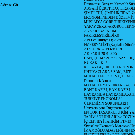
Demokrasi, Barış ve Kardeşlik Süre
Adrese Git
ASGARİ ÜÇRET KAÇ LİRA OL
ŞİMDİ CHP, ŞİMDİ İKTİDAR Z
EKONOMİ NEDEN DÜZELMİY
MÜSİAD’A GÖRE TÜRKİYENİ
YAPAY ZEKA ve ROBOT TEKN
ANKARA ve TARIM
FAKİRLEŞTİRİLDİK!!!
ABD ve Türkiye İlişkileri!!!
EMPERYALİST (Kapitalist Sömü
ATATÜRK ve BOZKURT
AK PARTİ 2001-2025
CAN, ÇIKMAZI!?!? GAZZE DE,
KURAKLIK!!!
KOLAYLAŞTIRICILARIN ZORL
İİHTİYAÇLARA 3 ZAM, BİZE 1
MUHALEFET YOKSA, DEMOK
Demokratik Anomi
MAHALLE YANERKEN SAÇ T
RANT KAPISI, HAK KAPISI
BAYRAMDA BAYRAMLAŞAN
TÜRKİYE EKONOMİSİ
ÜLKEMİZİN SORUNLARI !!
Uçuyormuyuz, Düşüyormuyuz?
EN ÇOK TASARRUFU KİM YA
TARIM SORUNLARI ve ÇÖZÜ
İÇ CEPHEYİ TAHKİM ETME!
Siyasal ve Ekonomik Mantıktan Uz
İMAMOĞLU ADAYLIĞININ EN