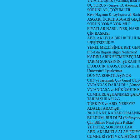
VATANDAŞLIK (Vatandaş nasıl ol
ÜÇ SORUN (Suriye, D. Akdeniz, 
SORUNLAR, ÇÖZÜMLER
Kent Hayatını Kolaylaştıracak Basi
ASGARİ ÜCRET, ASGARİ GEÇ
SORUN YOK!! YOK MU?!
FİYATLAR NASIL İNER, NASI
ÇİN BASKISI
ABD, AKLIYLA BİRLİKTE HU
!!!EŞİTSİZLİK!!!
YEREL MECLİSİNDE RET, GEN
PİSA'da Başarısızlığın Nedenleri!
KADINLARIN SEÇME//SEÇİL
TARIM ŞURASININ, ŞURASI!!!
EKOLOJİK KAOSA DOĞRU HI
Üniversiteli İşsizlerimiz
DÜNYA ROBOTLAŞIYOR
CHP’yi Tartışmak Çok Güzel Oluy
VATANDAŞ DARALDI!! (Vatandaş
VATANDAŞA ve HÜKÜMETE R
CUMHURBAŞKANIMIZI ŞAK
TARIM ŞURASI 2-3
TÜRKİYE ve ABD, NEREYE?
ADALET ARAYIŞI!!
2019 DA NE KADAR ORMANIM
BULDUM, BULDUM (Enflasyona 
Çin, Bilimle Nasıl Şaha Kalktı?
YETKİSİZ, SORUMLULAR
ABD, AKLIMIZLA ALAY EDİYO
CUMHURİYETİ VE ATATÜRK’