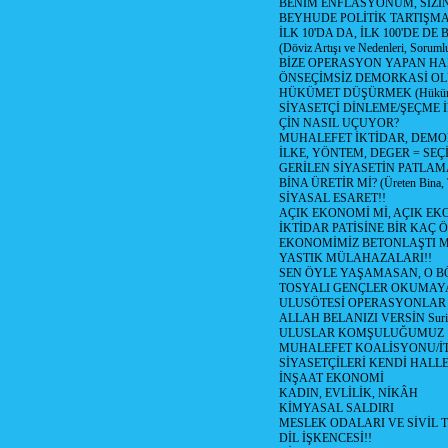
BENİM ENFLASYONUM, SİZ
BEYHUDE POLİTİK TARTIŞMA
İLK 10'DA DA, İLK 100'DE D
(Döviz Artışı ve Nedenleri, Sorumlu
BİZE OPERASYON YAPAN HA
ÖNSEÇİMSİZ DEMORKASİ OL
HÜKÜMET DÜŞÜRMEK (Hükümet
SİYASETÇİ DİNLEME/ŞEÇME 
ÇİN NASIL UÇUYOR?
MUHALEFET İKTİDAR, DEMO
İLKE, YÖNTEM, DEGER = SEÇ
GERİLEN SİYASETİN PATLAM
BİNA ÜRETİR Mİ? (Üreten Bina, 
SİYASAL ESARET!!
AÇIK EKONOMİ Mİ, AÇIK EK
İKTİDAR PATİSİNE BİR KAÇ Ö
EKONOMİMİZ BETONLAŞTI M
YASTIK MÜLAHAZALARI!!
SEN ÖYLE YAŞAMASAN, O B
TOSYALI GENÇLER OKUMAY
ULUSÖTESİ OPERASYONLAR
ALLAH BELANIZI VERSİN Suriy
ULUSLAR KOMŞULUĞUMUZ
MUHALEFET KOALİSYONU/İT
SİYASETÇİLERİ KENDİ HALL
İNŞAAT EKONOMİ
KADIN, EVLİLİK, NİKÂH
KİMYASAL SALDIRI
MESLEK ODALARI VE SİVİL
DİL İŞKENCESİ!!