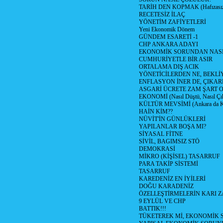
TARİH DEN KOPMAK (Hafızasız
RECETESİZ İLAÇ
YÖNETİM ZAFİYETLERİ
Yeni Ekonomik Dönem
GÜNDEM ESARETİ -1
CHP ANKARA ADAYI
EKONOMİK SORUNDAN NASIL
CUMHURİYETLE BİR ASIR
ORTALAMA DIŞ ACIK
YÖNETİCİLERDEN NE, BEKLİ
ENFLASYON İNER DE, ÇIKA
ASGARİ ÜCRETE ZAM ŞART O
EKONOMİ (Nasıl Düştü, Nasıl Çı
KÜLTÜR MEVSİMİ (Ankara da Kül
HAİN KİM??
NÜVİT'İN GÜNLÜKLERİ
YAPILANLAR BOŞA MI?
SİYASAL FİTNE
SİVİL, BAGIMSIZ STÖ
DEMOKRASİ
MİKRO (KİŞİSEL) TASARRUF
PARA TAKİP SİSTEMİ
TASARRUF
KAREDENİZ EN İYİLERİ
DOĞU KARADENİZ
ÖZELLEŞTİRMELERİN KARI Z
9 EYLÜL VE CHP
BATTIK!!!
TÜKETEREK Mİ, EKONOMİK 