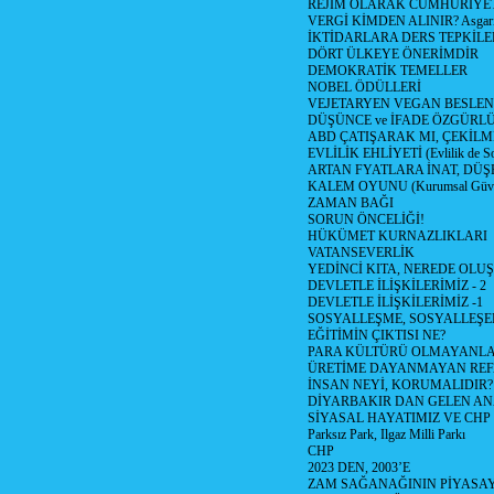
REJİM OLARAK CUMHURİYE
VERGİ KİMDEN ALINIR? Asgari 
İKTİDARLARA DERS TEPKİLE
DÖRT ÜLKEYE ÖNERİMDİR
DEMOKRATİK TEMELLER
NOBEL ÖDÜLLERİ
VEJETARYEN VEGAN BESLE
DÜŞÜNCE ve İFADE ÖZGÜRL
ABD ÇATIŞARAK MI, ÇEKİLME
EVLİLİK EHLİYETİ (Evlilik de Sor
ARTAN FYATLARA İNAT, DÜ
KALEM OYUNU (Kurumsal Güvenil
ZAMAN BAĞI
SORUN ÖNCELİĞİ!
HÜKÜMET KURNAZLIKLARI
VATANSEVERLİK
YEDİNCİ KITA, NEREDE OLU
DEVLETLE İLİŞKİLERİMİZ - 2
DEVLETLE İLİŞKİLERİMİZ -1
SOSYALLEŞME, SOSYALLEŞ
EĞİTİMİN ÇIKTISI NE?
PARA KÜLTÜRÜ OLMAYANLA
ÜRETİME DAYANMAYAN REF
İNSAN NEYİ, KORUMALIDIR?
DİYARBAKIR DAN GELEN AN
SİYASAL HAYATIMIZ VE CHP
Parksız Park, Ilgaz Milli Parkı
CHP
2023 DEN, 2003’E
ZAM SAĞANAĞININ PİYASAY