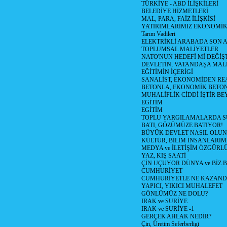
TÜRKİYE - ABD İLİŞKİLERİ
BELEDİYE HİZMETLERİ
MAL, PARA, FAİZ İLİŞKİSİ
YATIRIMLARIMIZ EKONOMİK
Tarım Vadileri
ELEKTRİKLİ ARABADA SON
TOPLUMSAL MALİYETLER
NATO'NUN HEDEFİ Mİ DEĞİŞT
DEVLETİN, VATANDAŞA MAL
EĞİTİMİN İÇERİGİ
SANALİST, EKONOMİDEN RE
BETONLA, EKONOMİK BETO
MUHALİFLİK CİDDİ İŞTİR BE
EGİTİM
EGİTİM
TOPLU YARGILAMALARDA S
BATI, GÖZÜMÜZE BATIYOR!
BÜYÜK DEVLET NASIL OLUN
KÜLTÜR, BİLİM İNSANLARIM
MEDYA ve İLETİŞİM ÖZGÜRL
YAZ, KIŞ SAATİ
ÇİN UÇUYOR DÜNYA ve BİZ
CUMHURİYET
CUMHURİYETLE NE KAZAND
YAPICI, YIKICI MUHALEFET
GÖNLÜMÜZ NE DOLU?
IRAK ve SURİYE
IRAK ve SURİYE -1
GERÇEK AHLAK NEDİR?
Çin, Üretim Seferberligi