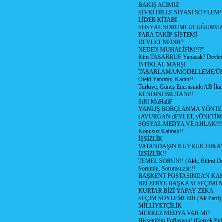
BAKIŞ ACIMIZ
SİVRİ DİLLE SİYASİ SÖYLEM!
LİDER KİTABI
SOSYAL SORUMLULUĞUMUZ!
PARA TAKİP SİSTEMİ
DEVLET NEDİR?
NEDEN MUHALİFİM!!??
Kim TASARRUF Yapacak? Devlet m
İSTİKLAL MARŞI
TASARLAMA/MODELLEME/Ü
Öteki Yanımız, Kadın!!
Türkiye, Güneş Enerjisinde AB İkin
KENDİNİ BİL/TANI!!
SıRf MuHaliF
YANLIŞ BORÇLANMA YÖNTEM
sAVURGAN dEVLET, yÖNETİM
SOSYAL MEDYA VE AHLAK!!!
Konusuz Kalmak!!
İŞSİZLİK
VATANDAŞIN KUYRUK HİKA
İZSİZLİK!!
TEMEL SORUN!! (Aklı, Bilimi Dı
Sorumlu, Sorumsuzlar!!
BAŞKENT POSTASINDAN K
BELEDİYE BAŞKANI SEÇİMİ 
KURTAR BİZİ YAPAY ZEKA
SEÇİM SÖYLEMLERİ (Ak Parti)
MİLLİYETÇİLİK
MERKEZ MEDYA VAR MI?
Hissettiğim Enflasyon! (Gerçek En