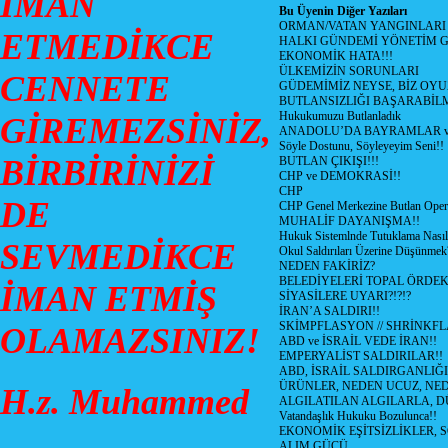
İMAN
Bu Üyenin Diğer Yazıları
ORMAN/VATAN YANGINLARI !
ETMEDİKCE
HALKI GÜNDEMİ YÖNETİM G
EKONOMİK HATA!!!
ÜLKEMİZİN SORUNLARI
CENNETE
GÜDEMİMİZ NEYSE, BİZ OYU
BUTLANSIZLIĞI BAŞARABİLM
Hukukumuzu Butlanladık
GİREMEZSİNİZ,
ANADOLU’DA BAYRAMLAR ve
Söyle Dostunu, Söyleyeyim Seni!!
BİRBİRİNİZİ
BUTLAN ÇIKIŞI!!!
CHP ve DEMOKRASİ!!
CHP
DE
CHP Genel Merkezine Butlan Oper
MUHALİF DAYANIŞMA!!
Hukuk Sistemlnde Tutuklama Nasıl
SEVMEDİKCE
Okul Saldırıları Üzerine Düşünmek
NEDEN FAKİRİZ?
BELEDİYELERİ TOPAL ÖRDE
İMAN ETMİŞ
SİYASİLERE UYARI?!?!?
İRAN’A SALDIRI!!
SKİMPFLASYON // SHRİNKF
OLAMAZSINIZ!
ABD ve İSRAİL VEDE İRAN!!
EMPERYALİST SALDIRILAR!!
ABD, İSRAİL SALDIRGANLIĞI
ÜRÜNLER, NEDEN UCUZ, NED
H.z. Muhammed
ALGILATILAN ALGILARLA, D
Vatandaşlık Hukuku Bozulunca!!
EKONOMİK EŞİTSİZLİKLER, 
ALIM GÜCÜ