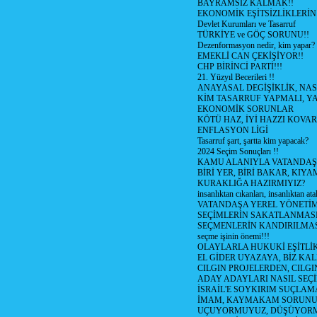
BAYRAMSIZ KALMAK!!
EKONOMİK EŞİTSİZLİKLERİN
Devlet Kurumları ve Tasarruf
TÜRKİYE ve GÖÇ SORUNU!!
Dezenformasyon nedir, kim yapar?
EMEKLİ CAN ÇEKİŞİYOR!!
CHP BİRİNCİ PARTİ!!!
21. Yüzyıl Becerileri !!
ANAYASAL DEGİŞİKLİK, NAS
KİM TASARRUF YAPMALI, YA
EKONOMİK SORUNLAR
KÖTÜ HAZ, İYİ HAZZI KOVAR?
ENFLASYON LİGİ
Tasarruf şart, şartta kim yapacak?
2024 Seçim Sonuçları !!
KAMU ALANIYLA VATANDAŞ
BİRİ YER, BİRİ BAKAR, KIYA
KURAKLIĞA HAZIRMIYIZ?
insanlıktan cıkanları, insanlıktan ata
VATANDAŞA YEREL YÖNETİ
SEÇİMLERİN SAKATLANMASI
SEÇMENLERİN KANDIRILMAS
seçme işinin önemi!!!
OLAYLARLA HUKUKİ EŞİTLİK 
EL GİDER UYAZAYA, BİZ KAL
CILGIN PROJELERDEN, CILGIN
ADAY ADAYLARI NASIL SEÇİ
İSRAİL'E SOYKIRIM SUÇLAMA
İMAM, KAYMAKAM SORUN
UÇUYORMUYUZ, DÜŞÜYORM