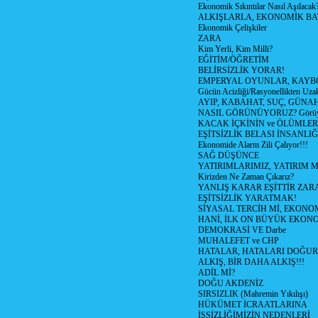
Ekonomik Sıkıntılar Nasıl Aşılacak
ALKIŞLARLA, EKONOMİK BAT
Ekonomik Çelişkiler
ZARA
Kim Yerli, Kim Milli?
EĞİTİM/ÖĞRETİM
BELİRSİZLİK YORAR!
EMPERYAL OYUNLAR, KAYB
Gücün Acizliği/Rasyonellikten Uzak
AYIP, KABAHAT, SUÇ, GÜNAH (
NASIL GÖRÜNÜYORUZ? Görüyo
KACAK İÇKİNİN ve ÖLÜMLER
EŞİTSİZLİK BELASI İNSANL
Ekonomide Alarm Zili Çalıyor!!!
SAĞ DÜŞÜNCE
YATIRIMLARIMIZ, YATIRIM M
Kirizden Ne Zaman Çıkarız?
YANLIŞ KARAR EŞİTTİR ZARA
EŞİTSİZLİK YARATMAK!
SİYASAL TERCİH Mİ, EKONO
HANİ, İLK ON BÜYÜK EKON
DEMOKRASİ VE Darbe
MUHALEFET ve CHP
HATALAR, HATALARI DOĞUR
ALKIŞ, BİR DAHA ALKIŞ!!!
ADİL Mİ?
DOĞU AKDENİZ
SIRSIZLIK (Mahremin Yıkılışı)
HÜKÜMET İCRAATLARINA
İŞSİZLİĞİMİZİN NEDENLERİ