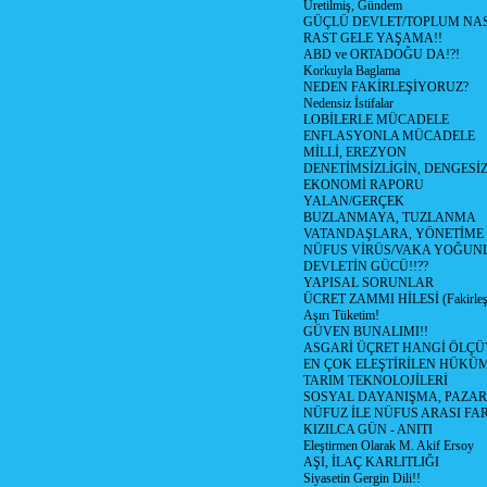
Üretilmiş, Gündem
GÜÇLÜ DEVLET/TOPLUM NAS
RAST GELE YAŞAMA!!
ABD ve ORTADOĞU DA!?!
Korkuyla Baglama
NEDEN FAKİRLEŞİYORUZ?
Nedensiz İstifalar
LOBİLERLE MÜCADELE
ENFLASYONLA MÜCADELE
MİLLİ, EREZYON
DENETİMSİZLİGİN, DENGESİZ
EKONOMİ RAPORU
YALAN/GERÇEK
BUZLANMAYA, TUZLANMA
VATANDAŞLARA, YÖNETİME
NÜFUS VİRÜS/VAKA YOĞUN
DEVLETİN GÜCÜ!!??
YAPISAL SORUNLAR
ÜCRET ZAMMI HİLESİ (Fakirle
Aşırı Tüketim!
GÜVEN BUNALIMI!!
ASGARİ ÜÇRET HANGİ ÖLÇÜ
EN ÇOK ELEŞTİRİLEN HÜKÜ
TARIM TEKNOLOJİLERİ
SOSYAL DAYANIŞMA, PAZAR
NÜFUZ İLE NÜFUS ARASI FA
KIZILCA GÜN - ANITI
Eleştirmen Olarak M. Akif Ersoy
AŞI, İLAÇ KARLITLIĞI
Siyasetin Gergin Dili!!