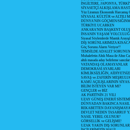
İNGİLTERE, JAPONYA, TÜRK
SİYASETÇİ ALKIŞLAMA HAST
Yüz Liramızı Ekonomik Harcamış 
SİYASAL KÜLTÜR ve ALTILI 
DÜNYA'NIN GÖÇMEN/SIĞIN
TÜRKİYE UCARKEN
ANKARA'NIN BAŞKENT OLU
İNSANIN YAŞAM YOLCULU
Siyasal Söylemlerde Mantık Arayışl
DIŞ SORUNLARIMIZA KISACA
Göç Sorunu Alarm Veriyor!!
TEMSİLDE ADALET SORUNUM
Muhalefetin Altılı Masa ile Altın Ca
altılı masada aday belirleme sancılar
VATANDAŞ OLAMAYANLAR
DEMOKRASİ AYARLARI
KİMLİKSİZLİĞİN, AİDİYETSİ
SAVAŞ ve ZAFERİN MEŞRUL
KAMU AÇILIŞLARININ SİYAS
BİLİM İSTEYEN VAR MI?
GENÇLER ve BİZ
AK PARTİ'NİN 21 YILI
UZAY GÜNEŞ ENERJİ SİSTEM
DÜNYADAN BAKINCA NASI
REKABETTEN DAYANIŞMAY
DEVLET NEDEN TASARRUF 
NASIL YEREL OLUNUR?
GÖRSELLİK ve GELİŞME!
UZAK YAKIN DIŞ SORUNLAR
İŞÇİLERİMİZİN HALİ!