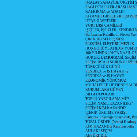
İMALAT SANAYİDE ÜRETİM
SAĞLIKTA İLLER ARASI HAS
KALKINMA ve ADALET
KIYAMET GİBİ ÇEVRE RAPO
İFTAR DAVETLERİ
YURT DIŞI CAMİLERİ
İŞÇİLER, İŞSİZLER, KENDİN
Bu İnsanlar Kendilerini Neden Yak
ÇİN KÜRESELLEŞMESİ
ELEŞTİRİ, ELEŞTİRİLMEZLİK
HOŞ GÖRÜYE ATILAN YUMR
100 YILINDA 1919''A NASIL G
HUKUK, DEMOKRASİ, SEÇİM
SEÇİM İPTALİ SORUNU ÜZER
TÜRKÇÜLÜK GÜNÜ
SENDİKA ve İŞ HAYATI -2
SENDİKA ve İŞ HAYATI
EKONOMİK YÖNÜMÜZ
MUHALEFET LİDERİNE SALD
KURUMLARA GÜVEN
BİLGİ DEPOLARI
TOPLU YARGILAMA MI??
SEÇİM NASIL KAZANILIR??
SEÇİMİ KİM KAZANDI?
İÇERİK ÜRETME YARIŞI
Eşitsizlik, İnsanlığa Sosyolojik, Bi
TOPAL ÖRDEK (Yetkisi Kısılmış 
KİM KAZANDI? Kim Kaybetti?
AHLAKİ SEÇİM
ABSÜRT DİL