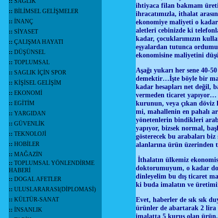
::
SAĞLIK
ihtiyaca filan bakmam üret
::
BİLİMSEL GELİŞMELER
ihracatımızla, ithalat ar
::
İNANÇ
ekonomiye maliyeti o kadar
aletleri cebinizde ki telefo
::
SİYASET
kadar, çocuklarımızın kull
::
ÇALIŞMA HAYATI
eşyalardan tutunca ordumuz
::
DÜŞÜNSEL
ekonomisine maliyetini dü
::
TOPLUMSAL
Aşağı yukarı her sene 40-50
::
SAGLIK İÇİN SPOR
demektir…İşte böyle bir ma
::
KİŞİSEL GELİŞİM
kadar hesapları net değil, 
::
EKONOMİ
vermeden ticaret yapıyor… B
kurunun, veya çıkan döviz 
::
EGİTİM
mi, mahallenin en pahalı 
::
YARGIDAN
yönetenlerin bindikleri ara
::
GÜVENLİK
yapıyor, bizsek normal, baş
::
TEKNOLOJİ
gösterecek bu arabaları biz
::
HOBİLER
alanlarına ürün üzerinden te
::
MAĞAZİN
İthalatın ülkemiz ekonomis
::
TOPLUMSAL YÖNLENDİRME
doktorumuyum, o kadar dok
HABERİ
dinleyelim bu dış ticaret m
::
DOGAL AFETLER
ki buda imalatın ve üretimi
::
ULUSLARARASI(DİPLOMASİ)
Evet, haberler de sık sık d
::
KÜLTÜR-SANAT
ürünler de abartarak 2 lira 
::
İNSANLIK
imalatta 5 kuruş olan ürün