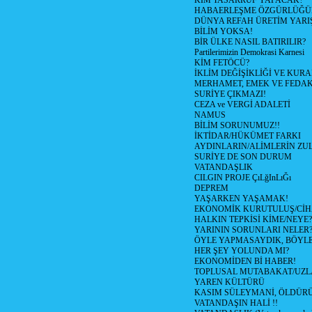
KİM TASARRUF YAPACAK?
HABAERLEŞME ÖZGÜRLÜĞÜN
DÜNYA REFAH ÜRETİM YARIŞ
BİLİM YOKSA!
BİR ÜLKE NASIL BATIRILIR?
Partilerimizin Demokrasi Karnesi
KİM FETÖCÜ?
İKLİM DEĞİŞİKLİĞİ VE KURA
MERHAMET, EMEK VE FEDA
SURİYE ÇIKMAZI!
CEZA ve VERGİ ADALETİ
NAMUS
BİLİM SORUNUMUZ!!
İKTİDAR/HÜKÜMET FARKI
AYDINLARIN/ALİMLERİN ZUL
SURİYE DE SON DURUM
VATANDAŞLIK
CILGIN PROJE ÇıLğInLıĞı
DEPREM
YAŞARKEN YAŞAMAK!
EKONOMİK KURUTULUŞ/Cİ
HALKIN TEPKİSİ KİME/NEYE?
YARININ SORUNLARI NELER
ÖYLE YAPMASAYDIK, BÖYLE
HER ŞEY YOLUNDA MI?
EKONOMİDEN Bİ HABER!
TOPLUSAL MUTABAKAT/UZL
YAREN KÜLTÜRÜ
KASIM SÜLEYMANİ, ÖLDÜR
VATANDAŞIN HALİ !!