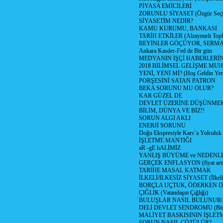
PİYASA EMİCİLERİ
ZORUNLU SİYASET (Özgür Seç
SİYASETİM NEDİR?
KAMU KURUMU, BANKASI
TARİH ETKİLER (Alzaymırlı Topl
BEYİNLER GÖÇÜYOR, SERM
Ankara Kasder-Fed de Bir gün
MEDYANIN İŞÇİ HABERLERİ
2018 BİLİMSEL GELİŞME MU
YENİ, YENİ Mİ? (Hoş Geldin Yeni
PORŞESİNİ SATAN PATRON
BEKA SORUNU MU OLUR?
KAR GÜZEL DE
DEVLET ÜZERİNE DÜŞÜNME
BİLİM, DÜNYA VE BİZ!!
SORUN ALGI AKLI
ENERJİ SORUNU
Doğu Ekspresiyle Kars’a Yolculuk
İŞLETME MANTIĞI
aR -gE hALİMİZ
YANLIŞ BÜYÜME ve NEDENLE
GERÇEK ENFLASYON (fiyat artış
TARİHE MASAL KATMAK
İLKELİ/İLKESİZ SİYASET (İlkeli/
BORÇLA UÇTUK, ÖDERKEN D
ÇIĞLIK (Vatandaşın Çığlığı)
BULUŞLAR NASIL BULUNUR
DELİ DEVLET SENDROMU (Büyük
MALİYET BASKISININ İŞLE
SORUN NASIL ÇÖZÜLÜR?