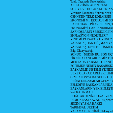
Toplu Taşımada Ücret Adaleti
AK PARTİNİN ALTIN CAGI
SURİYE VE DOGU AKDENİZ 
Verimsiz Ekonomik Yatırım Nedir?
CENNETİN TERK EDİLMESİ!!
EKONOMİ Mİ, EKOLOJİ Mİ 
BARUTHANE PİLAVCISININ, 
EKONOMİYİ CANLANDIRMANI
SARHOŞLARIN SESSİZLİĞİ/İNİ
ENFLASYON NEDENLERİ?
YİNE Mİ PARA/FAİZ OYUNU?
VATANDAŞDAN DÜŞMAN Y
VATANDAŞ, DEVLET İLİŞKİLE
Bilgi Okuryazarlığı
SONUÇ – NEDEN BU, SON UÇ
PİKNİK ALANLARI TEMİZ TU
MEDYADA YABANCI ORANI
EGİTİMDE NEDEN BAŞARISIZ
BAŞKANLIK SİSTEMİ YENİDE
ÜLKE OLARAK ADLİ SİCİLİM
G 20 JAPONYA DA NELER OLDU? 
ÜRÜNLERE ZAMLAR GELMEYE B
BELEDİYE BAŞKANLARINDAN
BAŞKANLARIN YEKİSİZLEŞTİ
S-400 ALINMALI
DOĞU AKDENİZ DOĞAL ZENG
DEMOKRASİ KAZANDI (Neden D
SEÇİM YAPMA HAKKI
TARIMSAL ÜRETİM
YASAMA DENETİMİ (Hakkıyla Me