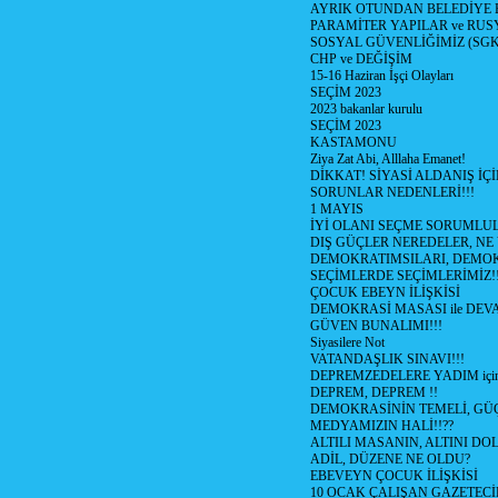
AYRIK OTUNDAN BELEDİYE
PARAMİTER YAPILAR ve RUS
SOSYAL GÜVENLİĞİMİZ (SGK
CHP ve DEĞİŞİM
15-16 Haziran İşçi Olayları
SEÇİM 2023
2023 bakanlar kurulu
SEÇİM 2023
KASTAMONU
Ziya Zat Abi, Alllaha Emanet!
DİKKAT! SİYASİ ALDANIŞ İÇİ
SORUNLAR NEDENLERİ!!!
1 MAYIS
İYİ OLANI SEÇME SORUMLU
DIŞ GÜÇLER NEREDELER, NE
DEMOKRATIMSILARI, DEMOK
SEÇİMLERDE SEÇİMLERİMİZ!
ÇOCUK EBEYN İLİŞKİSİ
DEMOKRASİ MASASI ile DEV
GÜVEN BUNALIMI!!!
Siyasilere Not
VATANDAŞLIK SINAVI!!!
DEPREMZEDELERE YADIM için
DEPREM, DEPREM !!
DEMOKRASİNİN TEMELİ, GÜÇ
MEDYAMIZIN HALİ!!??
ALTILI MASANIN, ALTINI D
ADİL, DÜZENE NE OLDU?
EBEVEYN ÇOCUK İLİŞKİSİ
10 OCAK ÇALIŞAN GAZETEC