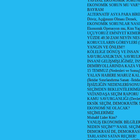
YAPISAL EKONOMİK SORUN
EKONOMİK SORUN MU VAR?
BAYRAM
ALTERNATİF ASYA PARA BİRİ
Döviz, Açığınızın Olması Demek,
EKONOMİK SORUNLAR NASIL
Ekonomik Operasyon mu, Kim Yap
UÇUYORUZ EMNİYET KEMERİN
YÜZDE 49.50 ZAM NEYİN NES
KORUCULARIN GÖREVLERİ (Polis
YANGIN VE ÖNLEM!!
KÖLELİGE DÖNÜŞ VE İNSAN 
SAVURGANLIKTAN, SAVRULM
İNSANİ GELİŞMİŞLİĞİMİZ, İ
DEMİRYOLLARINDA KAZA V
15 TEMMUZ (Nedenleri ve Sonuçl
YALAN HABERE MARUZ KA
(İktidar Sınırlandırma Sanatı -İktida
İŞSİZLİĞİN NEDENLERİ/SON
SEÇİMDEN BEKLENTİLERİMİZ
VATANDAŞA SEÇİM RAPORU
KAMU SAVURGANLIĞI (Devlet n
EKSİK SEÇİM, DEMOKRATİK 
EKONOMİ NE OLACAK?
SEÇİMLERİMİZ
Muhalif Lider Kim?
YANLIŞ EKONOMİK BİLGİLE
NEDEN SEÇİM?? NASIL SEÇİM
DEMOKRASİ DE, DEMOKRASİ
TARLASINI SATAN REÇBER!