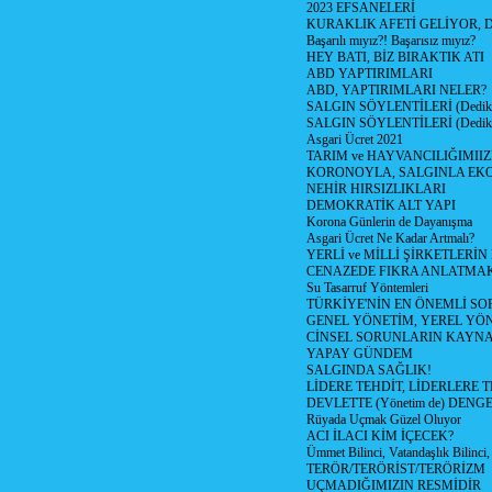
2023 EFSANELERİ
KURAKLIK AFETİ GELİYOR, 
Başarılı mıyız?! Başarısız mıyız?
HEY BATI, BİZ BIRAKTIK ATI
ABD YAPTIRIMLARI
ABD, YAPTIRIMLARI NELER?
SALGIN SÖYLENTİLERİ (Dediko
SALGIN SÖYLENTİLERİ (Dediko
Asgari Ücret 2021
TARIM ve HAYVANCILIĞIMII
KORONOYLA, SALGINLA EK
NEHİR HIRSIZLIKLARI
DEMOKRATİK ALT YAPI
Korona Günlerin de Dayanışma
Asgari Ücret Ne Kadar Artmalı?
YERLİ ve MİLLİ ŞİRKETLERİ
CENAZEDE FIKRA ANLATMA
Su Tasarruf Yöntemleri
TÜRKİYE'NİN EN ÖNEMLİ SO
GENEL YÖNETİM, YEREL YÖ
CİNSEL SORUNLARIN KAYN
YAPAY GÜNDEM
SALGINDA SAĞLIK!
LİDERE TEHDİT, LİDERLERE 
DEVLETTE (Yönetim de) DENGE
Rüyada Uçmak Güzel Oluyor
ACI İLACI KİM İÇECEK?
Ümmet Bilinci, Vatandaşlık Bilinci, 
TERÖR/TERÖRİST/TERÖRİZM
UÇMADIĞIMIZIN RESMİDİR