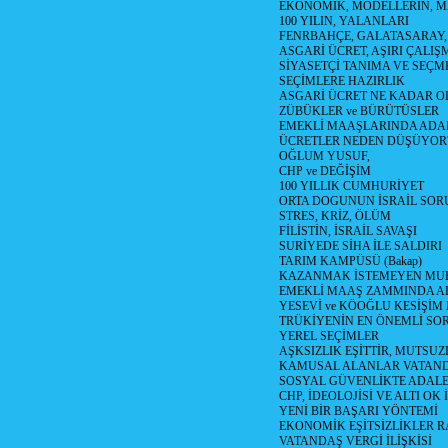
EKONOMİK, MODELLERİN, MA
100 YILIN, YALANLARI
FENRBAHÇE, GALATASARAY,
ASGARİ ÜCRET, AŞIRI ÇALIŞ
SİYASETÇİ TANIMA VE SEÇME
SEÇİMLERE HAZIRLIK
ASGARİ ÜCRET NE KADAR OLM
ZÜBÜKLER ve BÜRÜTÜSLER
EMEKLİ MAAŞLARINDA ADA
ÜCRETLER NEDEN DÜŞÜYOR
OĞLUM YUSUF,
CHP ve DEĞİŞİM
100 YILLIK CUMHURİYET
ORTA DOGUNUN İSRAİL SO
STRES, KRİZ, ÖLÜM
FİLİSTİN, İSRAİL SAVAŞI
SURİYEDE SİHA İLE SALDIRI
TARIM KAMPÜSÜ (Bakap)
KAZANMAK İSTEMEYEN MU
EMEKLİ MAAŞ ZAMMINDA A
YESEVİ ve KÖOĞLU KESİŞİM
TRÜKİYENİN EN ÖNEMLİ SO
YEREL SEÇİMLER
AŞKSIZLIK EŞİTTİR, MUTSUZ
KAMUSAL ALANLAR VATAND
SOSYAL GÜVENLİKTE ADALE
CHP, İDEOLOJİSİ VE ALTI OK 
YENİ BİR BAŞARI YÖNTEMİ
EKONOMİK EŞİTSİZLİKLER 
VATANDAŞ VERGİ İLİŞKİSİ