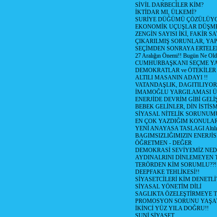
SİVİL DARBECİLER KİM?
İKTİDAR MI, ÜLKEMİ?
SURİYE DÜĞÜMÜ ÇÖZÜLÜY
EKONOMİK UÇUŞLAR DÜŞME
ZENGİN SAYISI İKİ, FAKİR S
ÇIKARILMIŞ SORUNLAR, YA
SEÇİMDEN SONRAYA ERTEL
27 Aralığın Önemi!! Bugün Ne Ol
CUMHURBAŞKANI SEÇME YA
DEMOKRATLAR ve ÖTEKİLER
ALTILI MASANIN ADAYI !!
VATANDAŞLIK, DAGITILIYOR
İMAMOĞLU YARGILAMASI Ü
ENERJİDE DEVRİM GİBİ GEL
BEBEK GELİNLER, DİN İSTİS
SİYASAL NİTELİK SORUNUM
EN ÇOK YAZDIĞIM KONULA
YENİ ANAYASA TASLAGI Altılı
BAGIMSIZLIĞIMIZIN ENERJİS
ÖĞRETMEN - DEĞER
DEMOKRASİ SEVİYEMİZ NED
AYDINALRINI DİNLEMEYEN
TERÖRDEN KİM SORUMLU??!
DEEPFAKE TEHLİKESİ!!
SİYASETCİLERİ KİM DENETL
SİYASAL YÖNETİM DİLİ
SAGLIKTA ÖZELEŞTİRMEYE T
PROMOSYON SORUNU YAŞA
İKİNCİ YÜZ YILA DOĞRU!!
SUNİ SİYASET