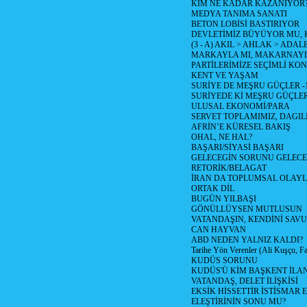
KİM NE KADAR KAZANIYOR
MEDYA TANIMA SANATI
BETON LOBİSİ BASTIRIYOR
DEVLETİMİZ BÜYÜYOR MU,
(3 - A) AKIL > AHLAK > ADAL
MARKAYLA MI, MAKARNAYLA
PARTİLERİMİZE SEÇİMLİ KO
KENT VE YAŞAM
SURİYE DE MEŞRU GÜÇLER -
SURİYEDE Kİ MEŞRU GÜÇLE
ULUSAL EKONOMİ/PARA
SERVET TOPLAMIMIZ, DAGIL
AFRİN’E KÜRESEL BAKIŞ
OHAL, NE HAL?
BAŞARI/SİYASİ BAŞARI
GELECEGİN SORUNU GELECEK
RETORİK/BELAGAT
İRAN DA TOPLUMSAL OLAY
ORTAK DİL
BUGÜN YILBAŞI
GÖNÜLLÜYSEN MUTLUSUN
VATANDAŞIN, KENDİNİ SAV
CAN HAYVAN
ABD NEDEN YALNIZ KALDI?
Tarihe Yön Verenler (Ali Kuşçu, Fa
KUDÜS SORUNU
KUDÜS'Ü KİM BAŞKENT İLAN
VATANDAŞ, DELET İLİŞKİSİ
EKSİK HİSSETTİR İSTİSMAR 
ELEŞTİRİNİN SONU MU?