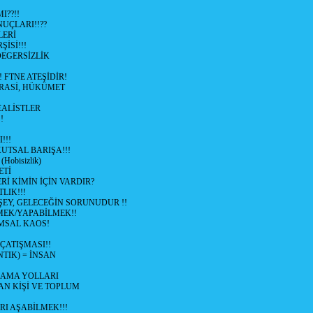
??!!
NUÇLARI!!??
LERİ
İSİ!!!
DEGERSİZLİK
 FTNE ATEŞİDİR!
RASİ, HÜKÜMET
!
EALİSTLER
!
!!!
UTSAL BARIŞA!!!
(Hobisizlik)
ETİ
Rİ KİMİN İÇİN VARDIR?
LIK!!!
ŞEY, GELECEĞİN SORUNUDUR !!
MEK/YAPABİLMEK!!
UMSAL KAOS!
ÇATIŞMASI!!
TIK) = İNSAN
LAMA YOLLARI
N KİŞİ VE TOPLUM
I AŞABİLMEK!!!