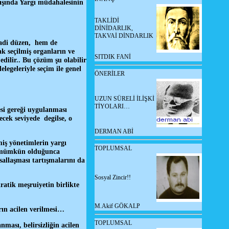
 dışında Yargı müdahalesinin
TAKLİDİ
DİNİDARLIK,
TAKVAİ DİNDARLIK
sadi düzen, hem de
k seçilmiş organların ve
SITDIK FANİ
edilir.. Bu çözüm şu olabilir
elegeleriyle seçim ile genel
ÖNERİLER
UZUN SÜRELİ İLİŞKİ
TİYOLARI…
esi gereği uygulanması
ecek seviyede degilse, o
DERMAN ABİ
iş yönetimlerin yargı
TOPLUMSAL
ni mümkün olduğunca
allaşması tartışmalarını da
Sosyal Zincir!!
atik meşruiyetin birlikte
M.Akif GÖKALP
rın acilen verilmesi…
TOPLUMSAL
ması, belirsizliğin acilen