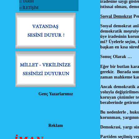
iradesine saygı göst
::
TARİH
istisnai olması, de
::
İLETİŞİM
Sosyal Demokrat
Per
Sosyal demokrat anl
demokratik meşruiyet
üye iradesinin korun
mi? Üyelerle seçim, i
başkan en kısa süred
Sonuç Olarak …
Eğer bir butlan kara
gerekir. Burada somu
zaman mahkeme karar
Ancak demokratik açı
yoluyla değiştirilme
Genç Yazarlarımız
koruyan çözümler ter
beraberinde getirm
Bu nedenlerle , huk
korunması, yargının
Reklam
Demokrasi, yargı sür
Partiden seçilmiş ve