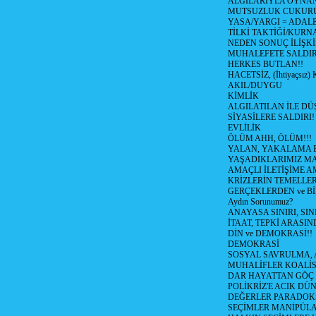
ALGILARIYLA OYNAN
MUTSUZLUK CUKURU!!
YASA/YARGI = ADAL
TİLKİ TAKTİĞİ/KURNA
NEDEN SONUÇ İLİŞKİS
MUHALEFETE SALDIR
HERKES BUTLAN!!
HACETSİZ, (İhtiyaçsız
AKIL/DUYGU
KİMLİK
ALGILATILAN İLE D
SİYASİLERE SALDIRI!
EVLİLİK
ÖLÜM AHH, ÖLÜM!!!
YALAN, YAKALAMA EG
YAŞADIKLARIMIZ MA
AMAÇLI İLETİŞİME AM
KRİZLERİN TEMELLER
GERÇEKLERDEN ve Bİ
Aydın Sorunumuz?
ANAYASA SINIRI, SIN
İTAAT, TEPKİ ARASIN
DİN ve DEMOKRASİ!!
DEMOKRASİ
SOSYAL SAVRULMA, A
MUHALİFLER KOALİ
DAR HAYATTAN GÖÇ 
POLİKRİZ'E ACIK DÜ
DEĞERLER PARADOKSU!
SEÇİMLER MANİPÜLA