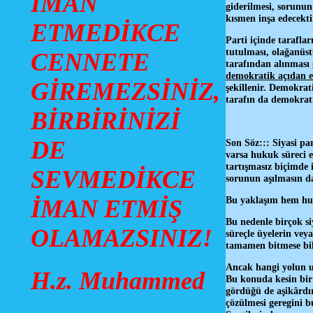
İMAN
giderilmesi, sorunun
kısmen inşa edecekt
ETMEDİKCE
Parti içinde tarafla
tutulması, olağanüst
CENNETE
tarafından alınması
demokratik açıdan e
GİREMEZSİNİZ,
şekillenir. Demokra
tarafın da demokrati
BİRBİRİNİZİ
DE
Son Söz::: Siyasi pa
varsa hukuk süreci e
tartışmasız biçimde 
SEVMEDİKCE
sorunun aşılmasın d
Bu yaklaşım hem huk
İMAN ETMİŞ
Bu nedenle birçok siy
OLAMAZSINIZ!
süreçle üyelerin ve
tamamen bitmese bil
Ancak hangi yolun uy
H.z. Muhammed
Bu konuda kesin bir
gördüğü de aşikârdı
çözülmesi geregini b