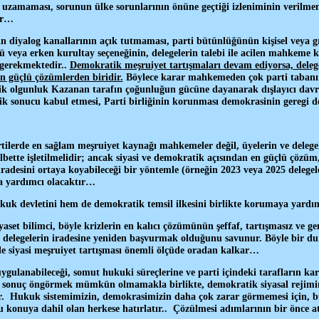
 uzamaması, sorunun ülke sorunlarının önüne geçtiği izleniminin verilmem
ir…
rın diyalog kanallarının açık tutmaması, parti bütünlüğünün kişisel veya 
ü veya erken kurultay seçeneğinin, delegelerin talebi ile acilen mahkeme 
 gerekmektedir..
Demokratik meşruiyet tartışmaları devam ediyorsa, delege
n güçlü çözümlerden biridir.
Böylece karar mahkemeden çok parti tabanını
tik olgunluk Kazanan tarafın çoğunluğun gücüne dayanarak dışlayıcı d
k sonucu kabul etmesi, Parti birliğinin korunması demokrasinin geregi d
rtilerde en sağlam meşruiyet kaynağı mahkemeler değil, üyelerin ve delegel
lbette işletilmelidir; ancak siyasi ve demokratik açısından en güçlü çözüm,
iradesini ortaya koyabileceği bir yöntemle (örneğin 2023 veya 2025 delegele
a yardımcı olacaktır…
uk devletini hem de demokratik temsil ilkesini birlikte korumaya yardım
aset bilimci, böyle krizlerin en kalıcı çözümünün şeffaf, tartışmasız ve ge
ya delegelerin iradesine yeniden başvurmak olduğunu savunur. Böyle bir 
e siyasi meşruiyet tartışması önemli ölçüde oradan kalkar…
gulanabileceği, somut hukuki süreçlerine ve parti içindeki tarafların karş
 sonuç öngörmek mümkün olmamakla birlikte, demokratik siyasal rejimim
r. Hukuk sistemimizin, demokrasimizin daha çok zarar görmemesi için, 
u konuya dahil olan herkese hatırlatır.. Çözülmesi adımlarının bir önce atı