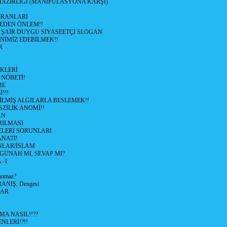
HAZIRLIĞI (MANİPÜLASYONA KARŞI)
ORANLARI
EDEN ÖNLEM!!
ŞAİR DUYGU SİYASEETÇİ SLOGAN
NİMİZ EDEBİLMEK!!
R
KLERİ
NÖBETİ!
ME
!!!
İLMİŞ ALGILARLA BESLEMEK!!
ZİLİK ANOMİ!!
AN
RILMASI
LERİ SORUNLARI
NATI!
NLAR/İSLAM
GÜNAH MI, SEVAP MI?
 -1
unmaz?
ANIŞ, Dengesi
LAR
MA NASIL!!??
LERİ!?!!