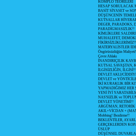
KOMPLO TEORİLERİ
HESAP SORULACAK MI
BASİT SİYASET ve SO
DÜŞÜNCENİN TEMEL
KUTSALLAR HİYERARŞ
DEGER, PARADOKS, 
PARADİGMASIZLIK!!
KİMLİKLERE SALDIRI!
MUHALEFET, DEMOK
FİKİRSİZLİKLERİMİZ!
MATERYALİSTLER İD
Öngörüsüzlüğün Maliyeti!
Çevre Ahlakı
İNANDIRIÇILIK KAYBI
KUTSAL SAVAŞTAN, K
İLGİSİZLİĞİN, İLGİSİ!! 
DEVLET AKLI/CİDDİY
DEVLET ve YÖNTİCİLE
İKİ KURAKLIK BİR KIT
YAPMADIĞIMIZ HER 
YENİ İYİ YARATABİL
NAS'SIZLIK ve TOPL
DEVLET YÖNETİMİ!!
ARGÜMAN, RETORİK 
AKIL+VİCDAN + (MAN
Mobbing! Bezdirme!!
BEKLENTİLER, AYAR
GERÇEKLERDEN KOPA
ÜSLUP
DÜŞÜNSEL DUVARLAR