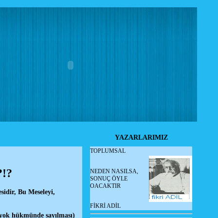
YAZARLARIMIZ
TOPLUMSAL
!?
NEDEN NASILSA,
SONUÇ ÖYLE
OACAKTIR
sidir, Bu Meseleyi,
FİKRİ ADİL
n yok hükmünde sayılması)