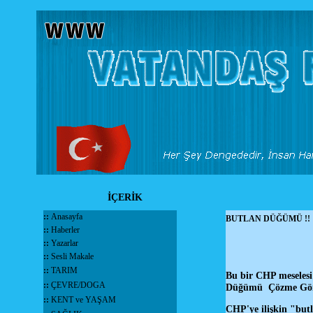
İÇERİK
::
Anasayfa
BUTLAN DÜĞÜMÜ !!
::
Haberler
::
Yazarlar
::
Sesli Makale
::
TARIM
Bu bir CHP meselesi 
::
ÇEVRE/DOGA
Düğümü Çözme Göre
::
KENT ve YAŞAM
CHP'ye ilişkin "butl