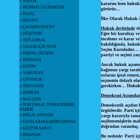
::
SAĞLIK
kararını hem hukuk 
::
BİLİMSEL GELİŞMELER
görürüz…
::
İNANÇ
İlke Olarak Hukuk A
::
SİYASET
::
ÇALIŞMA HAYATI
Hukuk devletinde
si
Eğer bir kurultay ve
::
DÜŞÜNSEL
inceleme ve karar v
::
TOPLUMSAL
bakıldığında, hukuki
::
SAGLIK İÇİN SPOR
Seçim Kuruludur… Bu
::
KİŞİSEL GELİŞİM
partiyi ve seçimi y
::
EKONOMİ
Ancak hukuk açısında
::
EGİTİM
bağımsız yargı taraf
::
YARGIDAN
oylarını iptal etmes
::
GÜVENLİK
seçmenin dolaylı ola
gerekirken… Hukuk v
::
TEKNOLOJİ
::
HOBİLER
Demokrasi Açısından
::
MAĞAZİN
::
TOPLUMSAL YÖNLENDİRME
Demokratik açıdan ba
HABERİ
örgütlerdir. Parti iç
::
DOGAL AFETLER
yargı kararıyla tama
seçilememişlerin mah
::
ULUSLARARASI(DİPLOMASİ)
doğrudan vatandaş, d
::
KÜLTÜR-SANAT
::
İNSANLIK
Bu nedenle: Parti iç