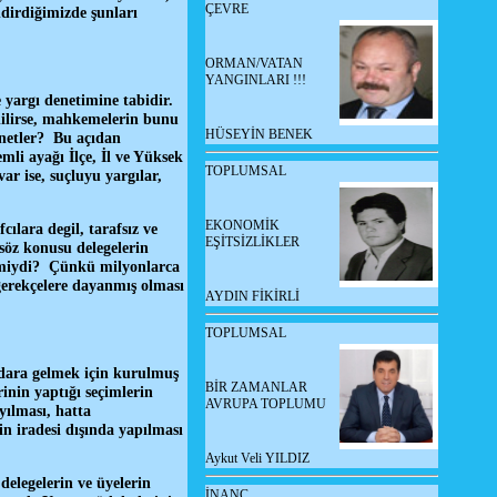
ÇEVRE
dirdiğimizde şunları
ORMAN/VATAN
YANGINLARI !!!
 yargı denetimine tabidir.
dilirse, mahkemelerin bunu
HÜSEYİN BENEK
enetler? Bu açıdan
li ayağı İlçe, İl ve Yüksek
TOPLUMSAL
 ise, suçluyu yargılar,
EKONOMİK
ılara degil, tarafsız ve
EŞİTSİZLİKLER
söz konusu delegelerin
z miydi? Çünkü milyonlarca
 gerekçelere dayanmış olması
AYDIN FİKİRLİ
TOPLUMSAL
tidara gelmek için kurulmuş
BİR ZAMANLAR
rinin yaptığı seçimlerin
AVRUPA TOPLUMU
yılması, hatta
n iradesi dışında yapılması
Aykut Veli YILDIZ
elegelerin ve üyelerin
İNANÇ