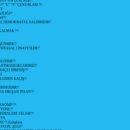
AN TOPLUM, KİŞİ!!
 “U” “V” ÇUKURLARI !!!
ET
ZLIĞI!!
İ!!!
I, DEMOKRASYE SALDIRIDIR!!
) KALMAK !!!
ÜŞÜNMEK!!
 SİYASAL CİNAYETLER!!
İTİMİ!!!
NTIKSIZLIKLARIMIZ!!
AÇLI DİRENİŞ!!!
İ
LGİDEN KAÇIŞ!!
IRIMIZDIR!!
DA SIKIŞAN İNSAN!!!
NOMİ!!?!
SYONU!!
EDENLERE SELAM!!!
NYA
? (Çelişkisi)
SYON, ALGI!!