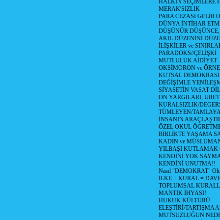
HALKIN SEÇİMLERE 
MERAK'SIZLIK
PARA CEZASI GELİR 
DÜNYA İNTİHAR ETM
DÜŞÜNÜR DÜŞÜNCE, 
AKIL DÜZENİNİ DÜZE
İLİŞKİLER ve SINIRLA
PARADOKS//ÇELİŞKİ
MUTLULUK AİDİYET
OKSİMORON ve ÖRNE
KUTSAL DEMOKRASİ 
DEĞİŞİMLE YENİLEŞ
SİYASETİN VASAT DİLİ
ÖN YARGILARI, ÜRET
KURALSIZLIK/DEGERS
TÜMLEYEN/TAMLAY
İNSANIN ARAÇLAŞTI
ÖZEL OKUL ÖGRETME
BİRLİKTE YAŞAMA SA
KADIN ve MÜSLÜMA
YILBAŞI KUTLAMAK 
KENDİNİ YOK SAYMA
KENDİNİ UNUTMA!!
Nasıl "DEMOKRAT" Ol
İLKE + KURAL = DAVR
TOPLUMSAL KURAL
MANTIK İHYASI!
HUKUK KÜLTÜRÜ
ELEŞTİRİ/TARTIŞMA A
MUTSUZLUĞUN NEDEN