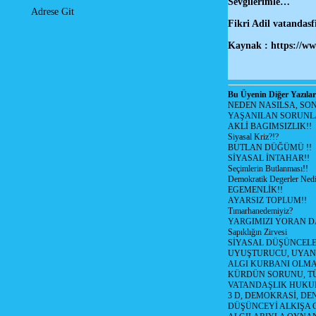
Sevgilerimle…
Adrese Git
Fikri Adil vatandasf
Kaynak : https://ww
Bu Üyenin Diğer Yazılar
NEDEN NASILSA, SO
YAŞANILAN SORUNLA
AKLİ BAGIMSIZLIK!!
Siyasal Kriz?!?
BUTLAN DÜĞÜMÜ !!
SİYASAL İNTAHAR!!
Seçimlerin Butlanması!!
Demokratik Degerler Nedi
EGEMENLİK!!
AYARSIZ TOPLUM!!
Tımarhanedemiyiz?
YARGIMIZI YORAN D
Sapıklığın Zirvesi
SİYASAL DÜŞÜNCEL
UYUŞTURUCU, UYANI
ALGI KURBANI OLMA
KÜRDÜN SORUNU, T
VATANDAŞLIK HUKU
3 D, DEMOKRASİ, DE
DÜŞÜNCEYİ ALKIŞA