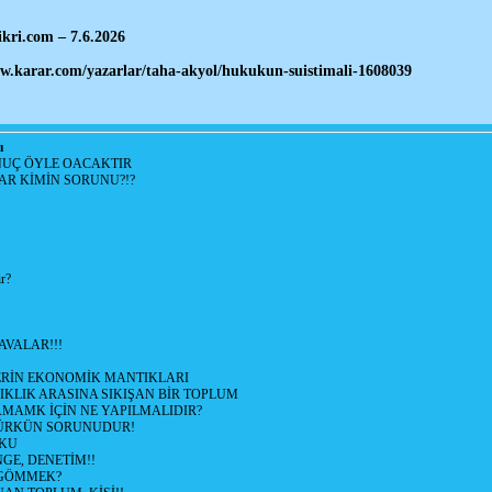
ikri.com – 7.6.2026
w.karar.com/yazarlar/taha-akyol/hukukun-suistimali-1608039
ı
NUÇ ÖYLE OACAKTIR
R KİMİN SORUNU?!?
r?
AVALAR!!!
ERİN EKONOMİK MANTIKLARI
KLIK ARASINA SIKIŞAN BİR TOPLUM
MAMK İÇİN NE YAPILMALIDIR?
ÜRKÜN SORUNUDUR!
KU
NGE, DENETİM!!
 GÖMMEK?