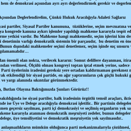
hem de demokrasi açısından ayrı ayrı değerlendirmek gerekir ve degerlen
çısından Deglerlendirelim, Çünkü Hukuk Aracılığıyla Adaleti Sağlarız
yasi partiler, Siyasal Partiler kanununa, tüzüklerine, seçim mevzuatına ve
ya kongrede kanuna aykırı işlemler yapıldığı mahkeme kararıyla tespit e
erme yetkisi vardır. Bu Mahkeme hangi mahkemedir, seçim işlerini kim d
 denetimin varlığı demokratik sistemin bir parçasıdır, bu denetim en önem
nun dışındaki mahkemeler seçimi denetlemez, seçim işinde suç unsuru var
argılamamalıdır…
n önemli olan nokta, verilecek kararın: Somut delillere dayanması, itirafc
ından verilmesi, Ölçülü olması kongreyi toptan iptal etmek yerine, sadece 
i, Parti üyelerinin iradesini gereksiz yere ortadan kaldırmaması gerekme
rak etkilendiği bir siyasi partide, en ağır yaptırımların çok güçlü hukuki
e yargı alanında sıkıntılar görünmektedir.
,
Butlan Olayına Baktığımızda Şunları Görürüz!!
kıldığında ise siyasi partiler, halk iradesinin örgütlü temsil araçları, ik
inde ise Üye ve Delege aracılığıyla demokrasi işletilir.. Bir partinin delegele
men geçersiz sayılması, parti içi demokrasiyi ve seçilmiş organların yok sa
keme kararıyla atanması demokratik meşruiyeti zedeler, bunun delegeleri
elege, üye temsiliyetini ve demokratik meşruiyetin yok sayılmasıdır..
i anlaşmazlıkların mümkün olduğunca parti mekanizmalarıyla çözülmesi, d