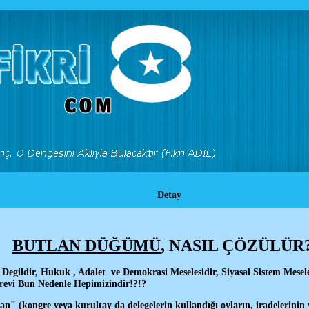
Detay
BUTLAN DÜĞÜMÜ
, NASIL ÇÖZÜLÜR?
Degildir, Hukuk , Adalet ve Demokrasi Meselesidir, Siyasal Sistem Mesele
vi Bun Nedenle Hepimizindir!?!?
an" (kongre veya kurultay da delegelerin kullandığı oyların, iradelerini