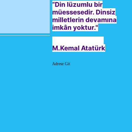
“Din lüzumlu bir
müessesedir. Dinsiz
milletlerin devamına
imkân yoktur."
M.Kemal Atatürk
Adrese Git