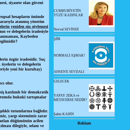
esi, siyasete olan güveni
CUMHURİYETİN
YÜZÜ KADINLAR
grupsal hesapların önünde
kararıyla atanmış yönetim
lerin yeniden söz söylemesi
Nevval SEVİNDİ
n ve delegelerin iradesiyle
avranmaması, Kaybeden
ŞİİR
egilmidir?
NORMALİ AŞMAK!
erin özgür iradesidir. Suç
 üyelerin ve delegelerin
riyle yeni bir kurultay)
AHSEN'E SEVDALI
GELECEK
cı olur.
niş katılımlı bir demokratik
YAPAY ZEKA ve
durumda hukuki tartışmalar
METAVERSE NEDİR?
ılıklı tutumlarına bağlıdır.
Şahin KAHİN
iz, yargı sistemimiz zarar
butlan düğümünün acilen
Reklam
lması dilegiyle, selam ve