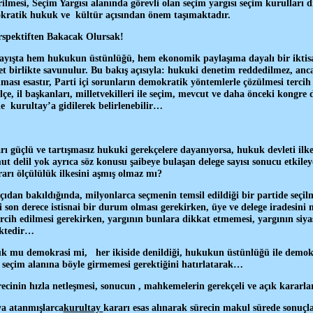
erilmesi, Seçim Yargısı alanında görevli olan seçim yargısı seçim kurulları
mokratik hukuk ve kültür açısından önem taşımaktadır.
spektiften Bakacak Olursak!
ayışta hem hukukun üstünlüğü, hem ekonomik paylaşıma dayalı bir ikti
 birlikte savunulur. Bu bakış açısıyla: hukuki denetim reddedilmez, anca
ması esastır, Parti içi sorunların demokratik yöntemlerle çözülmesi tercih 
lçe, il başkanları, milletvekilleri ile seçim, mevcut ve daha önceki kongre d
e kurultay’a gidilerek belirlenebilir…
rı güçlü ve tartışmasız hukuki gerekçelere dayanıyorsa, hukuk devleti ilk
t delil yok ayrıca söz konusu şaibeye bulaşan delege sayısı sonucu etkiley
ı ölçülülük ilkesini aşmış olmaz mı?
dan bakıldığında, milyonlarca seçmenin temsil edildiği bir partide seçilm
si son derece istisnai bir durum olması gerekirken, üye ve delege iradesi
cih edilmesi gerekirken, yargının bunlara dikkat etmemesi, yargının siyas
ektedir…
uk mu demokrasi mi, her ikiside denildiği, hukukun üstünlüğü ile demokr
 seçim alanına böyle girmemesi gerektiğini hatırlatarak…
ecinin hızla netleşmesi, sonucun , mahkemelerin gerekçeli ve açık kararla
ya atanmışlarca
kurultay
kararı esas alınarak sürecin makul sürede sonuçlan